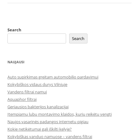
Search
Search
NAUJAUSI
Auto supirkimas greitam automobilio pardavimui
Kokybiškos vidaus durys Vilniuje
Vandens filtrai namui
Aquaphor filtrai
Geriausios bakterijos kanalizacijai
Įtempiamų lubų montavimo klaidos, kurių reikėtų vengti
Naujos vasarinės padangos internetu pigiau
Kokie netikėtumai gali iškilti kelyje?
Kokybiškas vanduo namuose – vandens filtrai