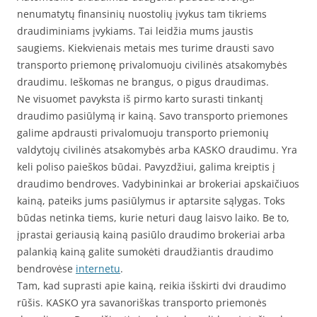
nenumatytų finansinių nuostolių įvykus tam tikriems
draudiminiams įvykiams. Tai leidžia mums jaustis
saugiems. Kiekvienais metais mes turime drausti savo
transporto priemonę privalomuoju civilinės atsakomybės
draudimu. Ieškomas ne brangus, o pigus draudimas.
Ne visuomet pavyksta iš pirmo karto surasti tinkantį
draudimo pasiūlymą ir kainą. Savo transporto priemones
galime apdrausti privalomuoju transporto priemonių
valdytojų civilinės atsakomybės arba KASKO draudimu. Yra
keli poliso paieškos būdai. Pavyzdžiui, galima kreiptis į
draudimo bendroves. Vadybininkai ar brokeriai apskaičiuos
kainą, pateiks jums pasiūlymus ir aptarsite sąlygas. Toks
būdas netinka tiems, kurie neturi daug laisvo laiko. Be to,
įprastai geriausią kainą pasiūlo draudimo brokeriai arba
palankią kainą galite sumokėti draudžiantis draudimo
bendrovėse
internetu
.
Tam, kad suprasti apie kainą, reikia išskirti dvi draudimo
rūšis. KASKO yra savanoriškas transporto priemonės