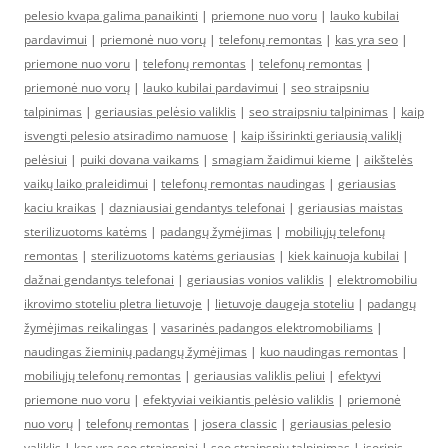
pelesio kvapa galima panaikinti
|
priemone nuo voru
|
lauko kubilai
pardavimui
|
priemonė nuo vorų
|
telefonų remontas
|
kas yra seo
|
priemone nuo voru
|
telefonų remontas
|
telefonų remontas
|
priemonė nuo vorų
|
lauko kubilai pardavimui
|
seo straipsniu
talpinimas
|
geriausias pelėsio valiklis
|
seo straipsniu talpinimas
|
kaip
isvengti pelesio atsiradimo namuose
|
kaip išsirinkti geriausią valiklį
pelėsiui
|
puiki dovana vaikams
|
smagiam žaidimui kieme
|
aikštelės
vaikų laiko praleidimui
|
telefonų remontas naudingas
|
geriausias
kaciu kraikas
|
dazniausiai gendantys telefonai
|
geriausias maistas
sterilizuotoms katėms
|
padangų žymėjimas
|
mobiliųjų telefonų
remontas
|
sterilizuotoms katėms geriausias
|
kiek kainuoja kubilai
|
dažnai gendantys telefonai
|
geriausias vonios valiklis
|
elektromobiliu
ikrovimo stoteliu pletra lietuvoje
|
lietuvoje daugeja stoteliu
|
padangų
žymėjimas reikalingas
|
vasarinės padangos elektromobiliams
|
naudingas žieminių padangų žymėjimas
|
kuo naudingas remontas
|
mobiliųjų telefonų remontas
|
geriausias valiklis peliui
|
efektyvi
priemone nuo voru
|
efektyviai veikiantis pelėsio valiklis
|
priemonė
nuo vorų
|
telefonų remontas
|
josera classic
|
geriausias pelesio
valiklis
|
kas yra seo straipsniai
|
seo straipsniu talpinimas
|
isorinis