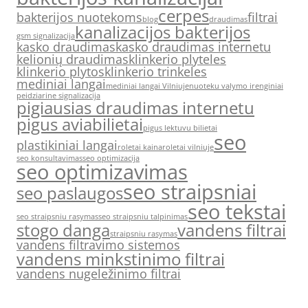
cerpes
bakterijos nuotekoms
filtrai
blog
draudimas
kanalizacijos bakterijos
gsm signalizacija
kasko draudimas
kasko draudimas internetu
kelionių draudimas
klinkerio plyteles
klinkerio plytos
klinkerio trinkeles
mediniai langai
mediniai langai Vilniuje
nuoteku valymo irenginiai
peidziarine signalizacija
pigiausias draudimas internetu
pigus aviabilietai
pigus lektuvu bilietai
seo
plastikiniai langai
roletai kaina
roletai vilniuje
seo konsultavimas
seo optimizacija
seo optimizavimas
seo straipsniai
seo paslaugos
seo tekstai
seo straipsniu rasymas
seo straipsniu talpinimas
stogo danga
vandens filtrai
straipsniu rasymas
vandens filtravimo sistemos
vandens minkstinimo filtrai
vandens nugeležinimo filtrai