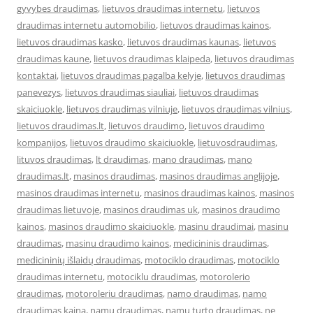
gyvybes draudimas
,
lietuvos draudimas internetu
,
lietuvos
draudimas internetu automobilio
,
lietuvos draudimas kainos
,
lietuvos draudimas kasko
,
lietuvos draudimas kaunas
,
lietuvos
draudimas kaune
,
lietuvos draudimas klaipeda
,
lietuvos draudimas
kontaktai
,
lietuvos draudimas pagalba kelyje
,
lietuvos draudimas
panevezys
,
lietuvos draudimas siauliai
,
lietuvos draudimas
skaiciuokle
,
lietuvos draudimas vilniuje
,
lietuvos draudimas vilnius
,
lietuvos draudimas.lt
,
lietuvos draudimo
,
lietuvos draudimo
kompanijos
,
lietuvos draudimo skaiciuokle
,
lietuvosdraudimas
,
lituvos draudimas
,
lt draudimas
,
mano draudimas
,
mano
draudimas.lt
,
masinos draudimas
,
masinos draudimas anglijoje
,
masinos draudimas internetu
,
masinos draudimas kainos
,
masinos
draudimas lietuvoje
,
masinos draudimas uk
,
masinos draudimo
kainos
,
masinos draudimo skaiciuokle
,
masinu draudimai
,
masinu
draudimas
,
masinu draudimo kainos
,
medicininis draudimas
,
medicininių išlaidų draudimas
,
motociklo draudimas
,
motociklo
draudimas internetu
,
motociklu draudimas
,
motorolerio
draudimas
,
motoroleriu draudimas
,
namo draudimas
,
namo
draudimas kaina
,
namu draudimas
,
namu turto draudimas
,
ne