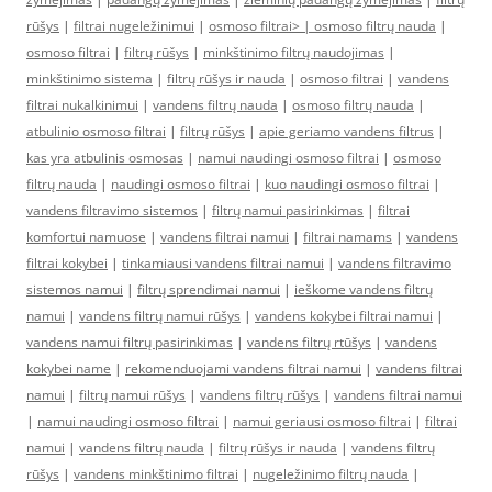
rūšys
|
filtrai nugeležinimui
|
osmoso filtrai> |
osmoso filtrų nauda
|
osmoso filtrai
|
filtrų rūšys
|
minkštinimo filtrų naudojimas
|
minkštinimo sistema
|
filtrų rūšys ir nauda
|
osmoso filtrai
|
vandens
filtrai nukalkinimui
|
vandens filtrų nauda
|
osmoso filtrų nauda
|
atbulinio osmoso filtrai
|
filtrų rūšys
|
apie geriamo vandens filtrus
|
kas yra atbulinis osmosas
|
namui naudingi osmoso filtrai
|
osmoso
filtrų nauda
|
naudingi osmoso filtrai
|
kuo naudingi osmoso filtrai
|
vandens filtravimo sistemos
|
filtrų namui pasirinkimas
|
filtrai
komfortui namuose
|
vandens filtrai namui
|
filtrai namams
|
vandens
filtrai kokybei
|
tinkamiausi vandens filtrai namui
|
vandens filtravimo
sistemos namui
|
filtrų sprendimai namui
|
ieškome vandens filtrų
namui
|
vandens filtrų namui rūšys
|
vandens kokybei filtrai namui
|
vandens namui filtrų pasirinkimas
|
vandens filtrų rtūšys
|
vandens
kokybei name
|
rekomenduojami vandens filtrai namui
|
vandens filtrai
namui
|
filtrų namui rūšys
|
vandens filtrų rūšys
|
vandens filtrai namui
|
namui naudingi osmoso filtrai
|
namui geriausi osmoso filtrai
|
filtrai
namui
|
vandens filtrų nauda
|
filtrų rūšys ir nauda
|
vandens filtrų
rūšys
|
vandens minkštinimo filtrai
|
nugeležinimo filtrų nauda
|