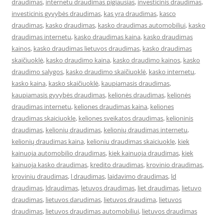
draudimas
,
internetu draudimas pigiausias
,
investicinis draudimas
,
investicinis gyvybės draudimas
,
kas yra draudimas
,
kasco
draudimas
,
kasko draudimas
,
kasko draudimas automobiliui
,
kasko
draudimas internetu
,
kasko draudimas kaina
,
kasko draudimas
kainos
,
kasko draudimas lietuvos draudimas
,
kasko draudimas
skaičiuoklė
,
kasko draudimo kaina
,
kasko draudimo kainos
,
kasko
draudimo salygos
,
kasko draudimo skaičiuoklė
,
kasko internetu
,
kasko kaina
,
kasko skaičiuoklė
,
kaupiamasis draudimas
,
kaupiamasis gyvybės draudimas
,
kelionės draudimas
,
kelionės
draudimas internetu
,
keliones draudimas kaina
,
keliones
draudimas skaiciuokle
,
keliones sveikatos draudimas
,
kelioninis
draudimas
,
kelionių draudimas
,
kelionių draudimas internetu
,
kelionių draudimas kaina
,
kelioniu draudimas skaiciuokle
,
kiek
kainuoja automobilio draudimas
,
kiek kainuoja draudimas
,
kiek
kainuoja kasko draudimas
,
kredito draudimas
,
krovinio draudimas
,
kroviniu draudimas
,
l draudimas
,
laidavimo draudimas
,
ld
draudimas
,
ldraudimas
,
letuvos draudimas
,
liet draudimas
,
lietuvo
draudimas
,
lietuvos darudimas
,
lietuvos draudima
,
lietuvos
draudimas
,
lietuvos draudimas automobiliui
,
lietuvos draudimas