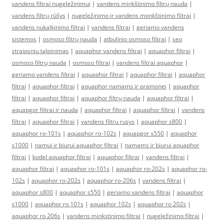
vandens filtrai nugeležinimui
|
vandens minkštinimo filtrų nauda
|
vandens filtrų rūšys
|
nugeležinimo ir vandens monkštinimo filtrai
|
vandens nukalkinimo filtrai
|
vandens filtrai
|
geriamo vandens
sistemos
|
osmoso filtrų nauda
|
atbulinio osmoso filtrai
|
seo
straipsniu talpinimas
|
aquaphor vandens filtrai
|
aquaphor filtrai
|
osmoso filtrų nauda
|
osmoso filtrai
|
vandens filtrai aquaphor
|
geriamo vandens filtrai
|
aquaphor filtrai
|
aquaphor filtrai
|
aquaphor
filtrai
|
aquaphor filtrai
|
aquaphor namams ir pramonei
|
aquaphor
filtrai
|
aquaphor filtrai
|
aquaphor filtrų nauda
|
aquaphor filtrai
|
aquapgor filtrai ir nauda
|
aquaphor filtrai
|
aquaphor filtrai
|
vandens
filtrai
|
aquaphor filtrai
|
vandens filtru rusys
|
aquaphor s800
|
aquaphor ro-101s
|
aquaphor ro-102s
|
aquapgor s550
|
aquaphor
s1000
|
namui ir biurui aquaphor filtrai
|
namams ir biurui aquaphor
filtrai
|
kodel aquaphor filtrai
|
aquaphor filtrai
|
vandens filtrai
|
aquaphor filtrai
|
aquaphor ro-101s
|
aquaphor ro-202s
|
aquaphor ro-
102s
|
aquaphor ro-202s
|
aquaphor ro-206s
|
vandens filtrai
|
aquaphor s800
|
aquaphor s550
|
geriamo vandens filtrai
|
aquaphor
s1000
|
aquaphor ro 101s
|
aquaphor 102s
|
aquaphor ro 202s
|
aquaphor ro 206s
|
vandens minkstinimo filtrai
|
nugeležinimo filtrai
|