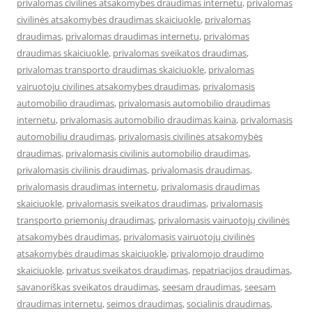
privalomas civilines atsakomybes draudimas internetu
,
privalomas
civilinės atsakomybės draudimas skaiciuokle
,
privalomas
draudimas
,
privalomas draudimas internetu
,
privalomas
draudimas skaiciuokle
,
privalomas sveikatos draudimas
,
privalomas transporto draudimas skaiciuokle
,
privalomas
vairuotoju civilines atsakomybes draudimas
,
privalomasis
automobilio draudimas
,
privalomasis automobilio draudimas
internetu
,
privalomasis automobilio draudimas kaina
,
privalomasis
automobiliu draudimas
,
privalomasis civilinės atsakomybės
draudimas
,
privalomasis civilinis automobilio draudimas
,
privalomasis civilinis draudimas
,
privalomasis draudimas
,
privalomasis draudimas internetu
,
privalomasis draudimas
skaiciuokle
,
privalomasis sveikatos draudimas
,
privalomasis
transporto priemonių draudimas
,
privalomasis vairuotojų civilinės
atsakomybės draudimas
,
privalomasis vairuotojų civilinės
atsakomybės draudimas skaiciuokle
,
privalomojo draudimo
skaiciuokle
,
privatus sveikatos draudimas
,
repatriacijos draudimas
,
savanoriškas sveikatos draudimas
,
seesam draudimas
,
seesam
draudimas internetu
,
seimos draudimas
,
socialinis draudimas
,