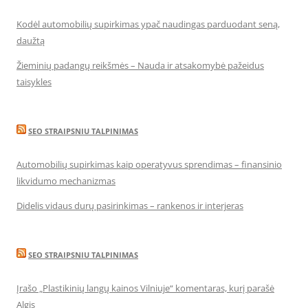
Kodėl automobilių supirkimas ypač naudingas parduodant seną,
daužtą
Žieminių padangų reikšmės – Nauda ir atsakomybė pažeidus
taisykles
SEO STRAIPSNIU TALPINIMAS
Automobilių supirkimas kaip operatyvus sprendimas – finansinio
likvidumo mechanizmas
Didelis vidaus durų pasirinkimas – rankenos ir interjeras
SEO STRAIPSNIU TALPINIMAS
Įrašo „Plastikinių langų kainos Vilniuje“ komentaras, kurį parašė
Algis