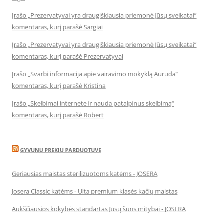
Įrašo „Prezervatyvai yra draugiškiausia priemonė Jūsų sveikatai“
komentaras, kurį parašė Sargiai
Įrašo „Prezervatyvai yra draugiškiausia priemonė Jūsų sveikatai“
komentaras, kurį parašė Prezervatyvai
Įrašo „Svarbi informacija apie vairavimo mokyklą Auruda“
komentaras, kurį parašė Kristina
Įrašo „Skelbimai internete ir nauda patalpinus skelbimą“
komentaras, kurį parašė Robert
GYVUNU PREKIU PARDUOTUVE
Geriausias maistas sterilizuotoms katėms - JOSERA
Josera Classic katėms - Ulta premium klasės kačių maistas
Aukščiausios kokybės standartas Jūsų šuns mitybai - JOSERA