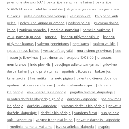
priemone starwax 637
|
bakterijos irenginiams kaina
|
bakterijos
STARWAX kaina
|
efektyvus valiklis
|
stogo danga renkames geriausia
|
klinkeris
|
pelesio naikinimas vonioje
|
kaip isnaikinti
|
kaip panaikinti
pelesi
|
pelesiu naikinimo priemone
|
naikinti pelesi
|
griovimo darbai
kaina
|
zaidimo nameliai
|
mediniai nameliai
|
nameliai vaikams
|
vaikų namelių priedai
|
toneriai
|
kaseciu pildymas vilnius
|
kaseciu
pildymas kaunas
|
valymo įrenginiams
|
septikams
|
tualeto valiklis
|
spausdintuvu kainos
|
vestuviu fotografai
|
muro sienu griovimas
|
seo
|
bateriju ikrovimas
|
patikimumas
|
orapute JDK S 60
|
oraputes
membranos
|
indu ploviklis
|
pavojingu atlieku tvarkymas
|
griovimo
darbai kaina
|
geliu pristatymas
|
apatinis trikotazas
|
bakterijos
kanalizacijai
|
kosmetika internetu pigiau
|
valentino dienos dovanos
|
apatinis trikotazas moterims
|
bakterijoskanalizacijai.lt
|
darzelis
klaipedoje
|
vaiku darzelis klaipedoje
|
pagalba tėvams klaipėdoje
|
privatus darželis klaipėdoje gelbėja
|
darželis klaipėdoje
|
pasirinkimas
klaipėdoje
|
darželis klaipėdoje
|
privatus darželis klaipėdoje
|
privatus
darželis klaipėdoje
|
darželis klaipėdoje
|
vandens filtrai
|
nuo pelesio
|
aukliu agentura
|
valymo irenginiai kaina
|
privatus darzelis klaipedoje
|
mediniai nameliai vaikams
|
isveza atliekas klaipeda
|
orapūte
|