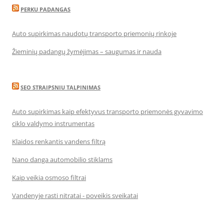
PERKU PADANGAS
Auto supirkimas naudotų transporto priemonių rinkoje
Žieminių padangų žymėjimas – saugumas ir nauda
SEO STRAIPSNIU TALPINIMAS
Auto supirkimas kaip efektyvus transporto priemonės gyvavimo
ciklo valdymo instrumentas
Klaidos renkantis vandens filtrą
Nano danga automobilio stiklams
Kaip veikia osmoso filtrai
Vandenyje rasti nitratai - poveikis sveikatai