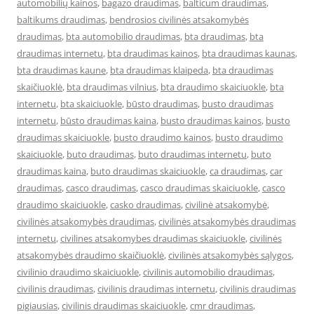
automobilių kainos
,
bagazo draudimas
,
balticum draudimas
,
baltikums draudimas
,
bendrosios civilinės atsakomybės
draudimas
,
bta automobilio draudimas
,
bta draudimas
,
bta
draudimas internetu
,
bta draudimas kainos
,
bta draudimas kaunas
,
bta draudimas kaune
,
bta draudimas klaipeda
,
bta draudimas
skaičiuoklė
,
bta draudimas vilnius
,
bta draudimo skaiciuokle
,
bta
internetu
,
bta skaiciuokle
,
būsto draudimas
,
busto draudimas
internetu
,
būsto draudimas kaina
,
busto draudimas kainos
,
busto
draudimas skaiciuokle
,
busto draudimo kainos
,
busto draudimo
skaiciuokle
,
buto draudimas
,
buto draudimas internetu
,
buto
draudimas kaina
,
buto draudimas skaiciuokle
,
ca draudimas
,
car
draudimas
,
casco draudimas
,
casco draudimas skaiciuokle
,
casco
draudimo skaiciuokle
,
casko draudimas
,
civilinė atsakomybė
,
civilinės atsakomybės draudimas
,
civilinės atsakomybės draudimas
internetu
,
civilines atsakomybes draudimas skaiciuokle
,
civilinės
atsakomybės draudimo skaičiuoklė
,
civilinės atsakomybės sąlygos
,
civilinio draudimo skaiciuokle
,
civilinis automobilio draudimas
,
civilinis draudimas
,
civilinis draudimas internetu
,
civilinis draudimas
pigiausias
,
civilinis draudimas skaiciuokle
,
cmr draudimas
,