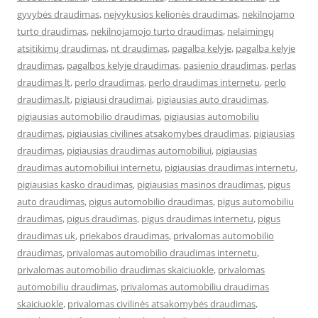
gyvybės draudimas
,
neįvykusios kelionės draudimas
,
nekilnojamo
turto draudimas
,
nekilnojamojo turto draudimas
,
nelaimingų
atsitikimų draudimas
,
nt draudimas
,
pagalba kelyje
,
pagalba kelyje
draudimas
,
pagalbos kelyje draudimas
,
pasienio draudimas
,
perlas
draudimas lt
,
perlo draudimas
,
perlo draudimas internetu
,
perlo
draudimas.lt
,
pigiausi draudimai
,
pigiausias auto draudimas
,
pigiausias automobilio draudimas
,
pigiausias automobiliu
draudimas
,
pigiausias civilines atsakomybes draudimas
,
pigiausias
draudimas
,
pigiausias draudimas automobiliui
,
pigiausias
draudimas automobiliui internetu
,
pigiausias draudimas internetu
,
pigiausias kasko draudimas
,
pigiausias masinos draudimas
,
pigus
auto draudimas
,
pigus automobilio draudimas
,
pigus automobiliu
draudimas
,
pigus draudimas
,
pigus draudimas internetu
,
pigus
draudimas uk
,
priekabos draudimas
,
privalomas automobilio
draudimas
,
privalomas automobilio draudimas internetu
,
privalomas automobilio draudimas skaiciuokle
,
privalomas
automobiliu draudimas
,
privalomas automobiliu draudimas
skaiciuokle
,
privalomas civilinės atsakomybės draudimas
,