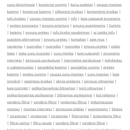
sunu dziovintuvai
|
konservai sunims
|
kaciu tualetas
|
sausas maistas
katems
|
konservai katems
|
silikoninis kraikas
|
bentonitinis kraikas
|
tofu kraikas
|
sausas maistas sunims
|
info
|
kaip sutaupyti gyvunams
|
prekes gyvunams
|
gyvunu prieziura
|
gyvunu augintojams
|
šunims
|
katėms
|
gyvunu prekes
|
tofu kraiko naudojimas
|
ar patiks tofu
|
augalinė alternatyva
|
gyvunu prekes
|
kontaktai
|
apie mus
|
naujienos
|
nuorodos
|
nuorodos
|
nuorodos
|
gyvunu prekes
|
edalo
itaka
|
itaka sunu isvaizdai
|
sunu mityba
|
kaip sutaupyti
|
gyvunams
internetu
|
geriausia parduotuve
|
internetine parduotuve
|
kokybiskas
ir subalansuotas
|
pavadeliai katems
|
pavadeliai sunims
|
prekes
katems
|
prekes sunims
|
sausas sunu maistas
|
sunu maistas
|
kaip
ismokyti
|
ypatingas kraikas
|
akcija prekems
|
geriausi siltnamiai
|
kaip issirinkti
|
polikarbonatiniai šiltnamiai
|
tvirti siltnamiai
|
polikarbonatiniai atsiliepimai
|
šiltnamiai atsiliepimai
|
led reklama
|
vandens filtrai
|
vandens filtrai
|
renkamės filtrus
|
tinkamiausias
maistas
|
maistas internetu
|
geriausias ėdalas
|
augintojams
|
blogas
|
straipsniai
|
straipsniai
|
straipsniai
|
fejerverkai
|
ieskantiems filtru
|
filtrai namui
|
filtru nauda
|
vandens filtrai
|
vandens filtrai
|
biologinės bakterijos
|
kanalizacijos kvapas
|
kanalizacijos bakterijos
|