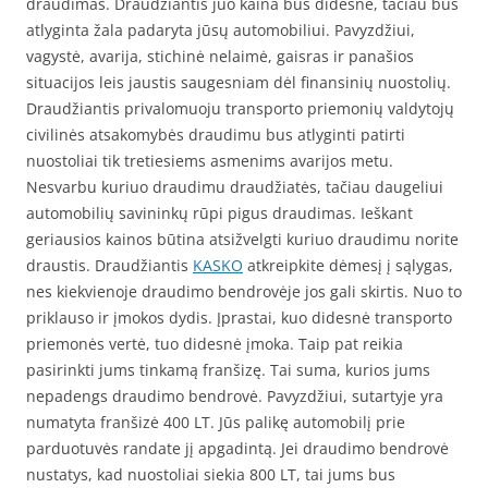
draudimas. Draudžiantis juo kaina bus didesnė, tačiau bus
atlyginta žala padaryta jūsų automobiliui. Pavyzdžiui,
vagystė, avarija, stichinė nelaimė, gaisras ir panašios
situacijos leis jaustis saugesniam dėl finansinių nuostolių.
Draudžiantis privalomuoju transporto priemonių valdytojų
civilinės atsakomybės draudimu bus atlyginti patirti
nuostoliai tik tretiesiems asmenims avarijos metu.
Nesvarbu kuriuo draudimu draudžiatės, tačiau daugeliui
automobilių savininkų rūpi pigus draudimas. Ieškant
geriausios kainos būtina atsižvelgti kuriuo draudimu norite
draustis. Draudžiantis
KASKO
atkreipkite dėmesį į sąlygas,
nes kiekvienoje draudimo bendrovėje jos gali skirtis. Nuo to
priklauso ir įmokos dydis. Įprastai, kuo didesnė transporto
priemonės vertė, tuo didesnė įmoka. Taip pat reikia
pasirinkti jums tinkamą franšizę. Tai suma, kurios jums
nepadengs draudimo bendrovė. Pavyzdžiui, sutartyje yra
numatyta franšizė 400 LT. Jūs palikę automobilį prie
parduotuvės randate jį apgadintą. Jei draudimo bendrovė
nustatys, kad nuostoliai siekia 800 LT, tai jums bus