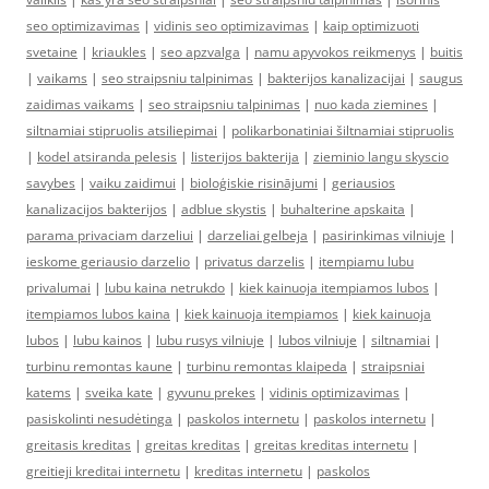
seo optimizavimas
|
vidinis seo optimizavimas
|
kaip optimizuoti
svetaine
|
kriaukles
|
seo apzvalga
|
namu apyvokos reikmenys
|
buitis
|
vaikams
|
seo straipsniu talpinimas
|
bakterijos kanalizacijai
|
saugus
zaidimas vaikams
|
seo straipsniu talpinimas
|
nuo kada ziemines
|
siltnamiai stipruolis atsiliepimai
|
polikarbonatiniai šiltnamiai stipruolis
|
kodel atsiranda pelesis
|
listerijos bakterija
|
zieminio langu skyscio
savybes
|
vaiku zaidimui
|
bioloģiskie risinājumi
|
geriausios
kanalizacijos bakterijos
|
adblue skystis
|
buhalterine apskaita
|
parama privaciam darzeliui
|
darzeliai gelbeja
|
pasirinkimas vilniuje
|
ieskome geriausio darzelio
|
privatus darzelis
|
itempiamu lubu
privalumai
|
lubu kaina netrukdo
|
kiek kainuoja itempiamos lubos
|
itempiamos lubos kaina
|
kiek kainuoja itempiamos
|
kiek kainuoja
lubos
|
lubu kainos
|
lubu rusys vilniuje
|
lubos vilniuje
|
siltnamiai
|
turbinu remontas kaune
|
turbinu remontas klaipeda
|
straipsniai
katems
|
sveika kate
|
gyvunu prekes
|
vidinis optimizavimas
|
pasiskolinti nesudėtinga
|
paskolos internetu
|
paskolos internetu
|
greitasis kreditas
|
greitas kreditas
|
greitas kreditas internetu
|
greitieji kreditai internetu
|
kreditas internetu
|
paskolos