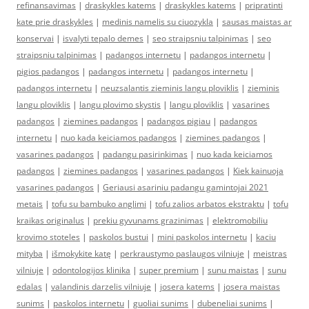
refinansavimas
|
draskykles katems
|
draskykles katems
|
pripratinti
kate prie draskykles
|
medinis namelis su ciuozykla
|
sausas maistas ar
konservai
|
isvalyti tepalo demes
|
seo straipsniu talpinimas
|
seo
straipsniu talpinimas
|
padangos internetu
|
padangos internetu
|
pigios padangos
|
padangos internetu
|
padangos internetu
|
padangos internetu
|
neuzsalantis zieminis langu ploviklis
|
zieminis
langu ploviklis
|
langu plovimo skystis
|
langu ploviklis
|
vasarines
padangos
|
ziemines padangos
|
padangos pigiau
|
padangos
internetu
|
nuo kada keiciamos padangos
|
ziemines padangos
|
vasarines padangos
|
padangu pasirinkimas
|
nuo kada keiciamos
padangos
|
ziemines padangos
|
vasarines padangos
|
Kiek kainuoja
vasarines padangos
|
Geriausi asariniu padangu gamintojai 2021
metais
|
tofu su bambuko anglimi
|
tofu zalios arbatos ekstraktu
|
tofu
kraikas originalus
|
prekiu gyvunams grazinimas
|
elektromobiliu
krovimo stoteles
|
paskolos bustui
|
mini paskolos internetu
|
kaciu
mityba
|
išmokykite katę
|
perkraustymo paslaugos vilniuje
|
meistras
vilniuje
|
odontologijos klinika
|
super premium
|
sunu maistas
|
sunu
edalas
|
valandinis darzelis vilniuje
|
josera katems
|
josera maistas
sunims
|
paskolos internetu
|
guoliai sunims
|
dubeneliai sunims
|