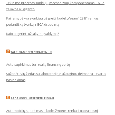
Tekinimo procesas sunkiųjų mechanizmų komponentams – Nuo
žaliavos iki giganto
Kai ramybė yra svarbiau už greitį, kodėl „Vezam123.lt“ renkasi
pedantišką tvarką ir BCA draudimą
Kaip pagerinti užsakymų valdymą?
TALPINAME SEO STRAIPSNIUS
Auto supirkimas turi realią finansinę vertę
Sužadėtuvių žiedas su laboratorijoje užaugintu deimantu – tvarus
pasirinkimas
PADANGOS INTERNETU PIGIAU
Automobilių supirkimas – kodėl žmonės renkasi paprastesnį