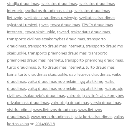
studiju draudimas
,
sveikatos draudimas
,
sveikatos draudimas
internetu
,
sveikatos draudimas kaina
,
sveikatos draudimas
lietuvoje
,
sveikatos draudimas uzsienyje
,
sveikatos draudimas
vykstant i uzsieni
,
tpvca
,
tpvca draudimas
,
TPVCA draudimas
internetu
,
tpvca skaiciuokle
,
tpvcad
,
traktoriaus draudimas
,
transporto civilines atsakomybes draudimas
,
transporto
draudimas
,
transporto draudimas internetu
,
transporto draudimo
skaiciuokle
,
transporto priemones draudimas
,
transporto
priemones draudimas internetu
,
transporto priemonių draudimas
,
turto draudimas
,
turto draudimas internetu
,
turto draudimas
kaina
,
turto draudimas skaiciuokle
,
uab lietuvos draudimas
,
vaiko
draudimas
,
vaiko draudimas nuo nelaimingų atsitikimų
,
vaiku
draudimas
,
vaikų draudimas nuo nelaimingų atsitikimų
,
vairuotojų
civilinės atsakomybės draudimas
,
vairuotojų civilinės atsakomybės
privalomasis draudimas
,
vairuotoju draudimas
,
verslo draudimas
,
visi draudimai
,
www.lietuvos draudimas
,
www.lietuvos
draudimas.lt
,
www.perlo draudimas.lt
,
zalia korta draudimas
,
zalios
kortos kaina
on
2014/08/18
.