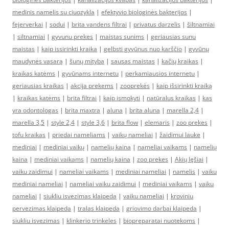
medinis namelis su ciuozykla
|
efektyvio biologinės bakterijos
|
fejerverkai
|
sodui
|
brita vandens filtrai
|
privatus darzelis
|
šiltnamiai
|
siltnamiai
|
gyvunu prekes
|
maistas sunims
|
geriausias sunu
maistas
|
kaip issirinkti kraika
|
gelbsti gyvūnus nuo karščio
|
gyvūnų
maudynės vasarą
|
šunų mityba
|
sausas maistas
|
kačių kraikas
|
kraikas katėms
|
gyvūnams internetu
|
perkamiausios internetu
|
geriausias kraikas
|
akcija prekems
|
zooprekės
|
kaip išsirinkti kraiką
|
kraikas katėms
|
brita filtrai
|
kaip ismokyti
|
natūralus kraikas
|
kas
yra odontologas
|
brita maxtra
|
aluna
|
brita aluna
|
marella 2,4
|
marella 3,5
|
style 2,4
|
style 3,6
|
brita flow
|
elemaris
|
zoo prekes
|
tofu kraikas
|
priedai nameliams
|
vaikų nameliai
|
žaidimui lauke
|
mediniai
|
mediniai vaikų
|
namelių kaina
|
nameliai vaikams
|
namelių
kaina
|
mediniai vaikams
|
namelių kaina
|
zoo prekes
|
Akių lęšiai
|
vaiku zaidimui
|
nameliai vaikams
|
mediniai nameliai
|
namelis
|
vaiku
mediniai nameliai
|
nameliai vaiku zaidimui
|
mediniai vaikams
|
vaiku
nameliai
|
siukliu isvezimas klaipeda
|
vaiku nameliai
|
kroviniu
pervezimas klaipeda
|
tralas klaipeda
|
griovimo darbai klaipeda
|
siukliu isvezimas
|
klinkerio trinkeles
|
biopreparatai nuotekoms
|