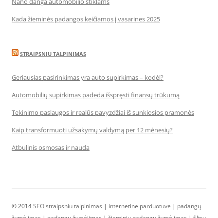
Nano danga automobilio stiklams
Kada žieminės padangos keičiamos į vasarines 2025
STRAIPSNIU TALPINIMAS
Geriausias pasirinkimas yra auto supirkimas – kodėl?
Automobilių supirkimas padeda išspręsti finansų trūkumą
Tekinimo paslaugos ir realūs pavyzdžiai iš sunkiosios pramonės
Kaip transformuoti užsakymų valdymą per 12 mėnesių?
Atbulinis osmosas ir nauda
© 2014
SEO straipsniu talpinimas
|
internetine parduotuve
|
padangų
žymėjimas
|
padangų žymėjimas
|
žieminių padangų žymėjimas
|
filtrų