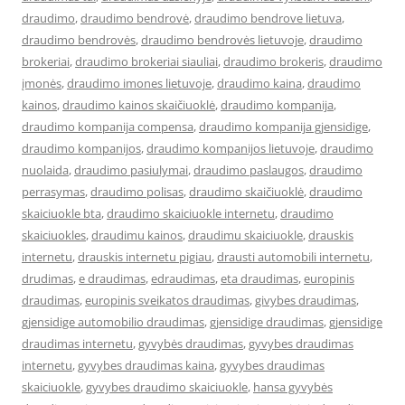
draudimo
,
draudimo bendrovė
,
draudimo bendrove lietuva
,
draudimo bendrovės
,
draudimo bendrovės lietuvoje
,
draudimo
brokeriai
,
draudimo brokeriai siauliai
,
draudimo brokeris
,
draudimo
įmonės
,
draudimo imones lietuvoje
,
draudimo kaina
,
draudimo
kainos
,
draudimo kainos skaičiuoklė
,
draudimo kompanija
,
draudimo kompanija compensa
,
draudimo kompanija gjensidige
,
draudimo kompanijos
,
draudimo kompanijos lietuvoje
,
draudimo
nuolaida
,
draudimo pasiulymai
,
draudimo paslaugos
,
draudimo
perrasymas
,
draudimo polisas
,
draudimo skaičiuoklė
,
draudimo
skaiciuokle bta
,
draudimo skaiciuokle internetu
,
draudimo
skaiciuokles
,
draudimu kainos
,
draudimu skaiciuokle
,
drauskis
internetu
,
drauskis internetu pigiau
,
drausti automobili internetu
,
drudimas
,
e draudimas
,
edraudimas
,
eta draudimas
,
europinis
draudimas
,
europinis sveikatos draudimas
,
givybes draudimas
,
gjensidige automobilio draudimas
,
gjensidige draudimas
,
gjensidige
draudimas internetu
,
gyvybės draudimas
,
gyvybes draudimas
internetu
,
gyvybes draudimas kaina
,
gyvybes draudimas
skaiciuokle
,
gyvybes draudimo skaiciuokle
,
hansa gyvybės