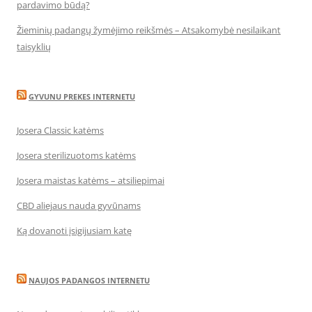
pardavimo būdą?
Žieminių padangų žymėjimo reikšmės – Atsakomybė nesilaikant
taisyklių
GYVUNU PREKES INTERNETU
Josera Classic katėms
Josera sterilizuotoms katėms
Josera maistas katėms – atsiliepimai
CBD aliejaus nauda gyvūnams
Ką dovanoti įsigijusiam katę
NAUJOS PADANGOS INTERNETU