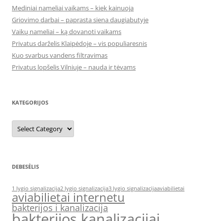
Mediniai nameliai vaikams – kiek kainuoja
Griovimo darbai – paprasta siena daugiabutyje
Vaikų nameliai – ką dovanoti vaikams
Privatus darželis Klaipėdoje – vis populiaresnis
Kuo svarbus vandens filtravimas
Privatus lopšelis Vilniuje – nauda ir tėvams
KATEGORIJOS
Kategorijos
DEBESĖLIS
1 lygio signalizacija
2 lygio signalizacija
3 lygio signalizacija
aviabilietai
aviabilietai internetu
bakterijos i kanalizacija
bakterijos kanalizacijai