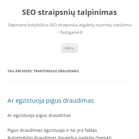
Skip
to
SEO straipsnių talpinimas
content
Talpiname kokybiškus SEO straipsnius atgalinių nuorodų sukūrimui
– flashgame.lt
Menu
TAG ARCHIVES:
TRAKTORIAUS DRAUDIMAS
Ar egzistuoja pigus draudimas
Ar egzistuoja pigus draudimas
Pigus draudimas egzistuoja ir tai yra faktas
Automobilio draudimas daugeliui padeda išvengti