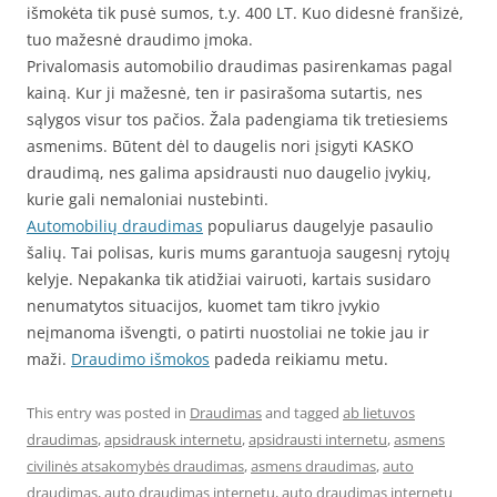
išmokėta tik pusė sumos, t.y. 400 LT. Kuo didesnė franšizė,
tuo mažesnė draudimo įmoka.
Privalomasis automobilio draudimas pasirenkamas pagal
kainą. Kur ji mažesnė, ten ir pasirašoma sutartis, nes
sąlygos visur tos pačios. Žala padengiama tik tretiesiems
asmenims. Būtent dėl to daugelis nori įsigyti KASKO
draudimą, nes galima apsidrausti nuo daugelio įvykių,
kurie gali nemaloniai nustebinti.
Automobilių draudimas
populiarus daugelyje pasaulio
šalių. Tai polisas, kuris mums garantuoja saugesnį rytojų
kelyje. Nepakanka tik atidžiai vairuoti, kartais susidaro
nenumatytos situacijos, kuomet tam tikro įvykio
neįmanoma išvengti, o patirti nuostoliai ne tokie jau ir
maži.
Draudimo išmokos
padeda reikiamu metu.
This entry was posted in
Draudimas
and tagged
ab lietuvos
draudimas
,
apsidrausk internetu
,
apsidrausti internetu
,
asmens
civilinės atsakomybės draudimas
,
asmens draudimas
,
auto
draudimas
,
auto draudimas internetu
,
auto draudimas internetu