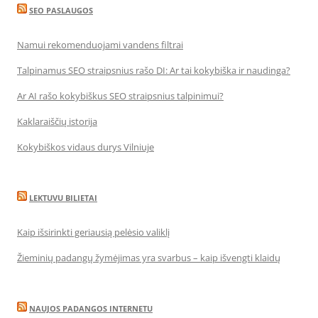
SEO PASLAUGOS
Namui rekomenduojami vandens filtrai
Talpinamus SEO straipsnius rašo DI: Ar tai kokybiška ir naudinga?
Ar AI rašo kokybiškus SEO straipsnius talpinimui?
Kaklaraiščių istorija
Kokybiškos vidaus durys Vilniuje
LEKTUVU BILIETAI
Kaip išsirinkti geriausią pelėsio valiklį
Žieminių padangų žymėjimas yra svarbus – kaip išvengti klaidų
NAUJOS PADANGOS INTERNETU