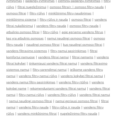
žymėjimas
|
padangų žymėjimas
|
žieminių padangų žymėjimas
|
filtrų
rūšys
|
filtrai nugeležinimui
|
osmoso filtrai> |
osmoso filtrų nauda
|
osmoso filtrai
|
filtrų rūšys
|
minkštinimo filtrų naudojimas
|
minkštinimo sistema
|
filtrų rūšys ir nauda
|
osmoso filtrai
|
vandens
filtrai nukalkinimui
|
vandens filtrų nauda
|
osmoso filtrų nauda
|
atbulinio osmoso filtrai
|
filtrų rūšys
|
apie geriamo vandens filtrus
|
kas yra atbulinis osmosas
|
namui naudingi osmoso filtrai
|
osmoso
filtrų nauda
|
naudingi osmoso filtrai
|
kuo naudingi osmoso filtrai
|
vandens filtravimo sistemos
|
filtrų namui pasirinkimas
|
filtrai
komfortui namuose
|
vandens filtrai namui
|
filtrai namams
|
vandens
filtrai kokybei
|
tinkamiausi vandens filtrai namui
|
vandens filtravimo
sistemos namui
|
filtrų sprendimai namui
|
ieškome vandens filtrų
namui
|
vandens filtrų namui rūšys
|
vandens kokybei filtrai namui
|
vandens namui filtrų pasirinkimas
|
vandens filtrų rtūšys
|
vandens
kokybei name
|
rekomenduojami vandens filtrai namui
|
vandens filtrai
namui
|
filtrų namui rūšys
|
vandens filtrų rūšys
|
vandens filtrai namui
|
namui naudingi osmoso filtrai
|
namui geriausi osmoso filtrai
|
filtrai
namui
|
vandens filtrų nauda
|
filtrų rūšys ir nauda
|
vandens filtrų
rūšys
|
vandens minkštinimo filtrai
|
nugeležinimo filtrų nauda
|