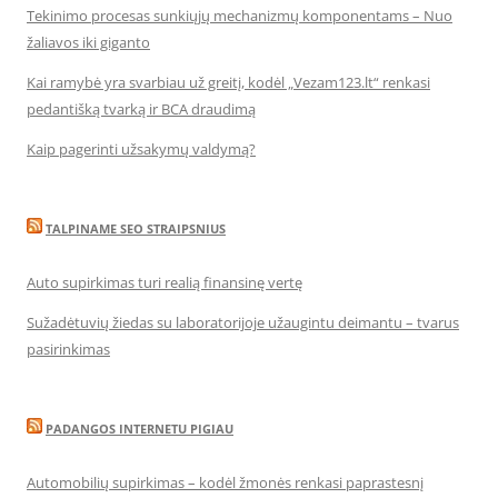
Tekinimo procesas sunkiųjų mechanizmų komponentams – Nuo
žaliavos iki giganto
Kai ramybė yra svarbiau už greitį, kodėl „Vezam123.lt“ renkasi
pedantišką tvarką ir BCA draudimą
Kaip pagerinti užsakymų valdymą?
TALPINAME SEO STRAIPSNIUS
Auto supirkimas turi realią finansinę vertę
Sužadėtuvių žiedas su laboratorijoje užaugintu deimantu – tvarus
pasirinkimas
PADANGOS INTERNETU PIGIAU
Automobilių supirkimas – kodėl žmonės renkasi paprastesnį