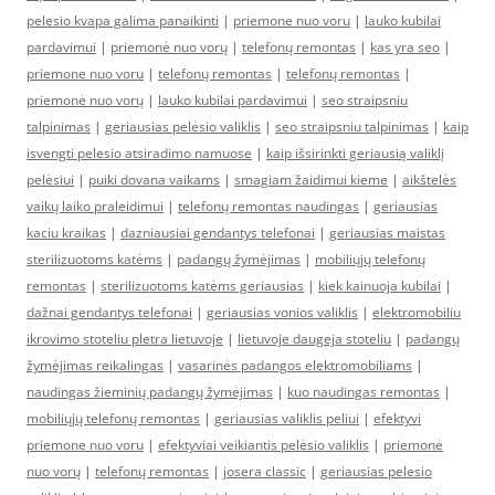
pelesio kvapa galima panaikinti
|
priemone nuo voru
|
lauko kubilai
pardavimui
|
priemonė nuo vorų
|
telefonų remontas
|
kas yra seo
|
priemone nuo voru
|
telefonų remontas
|
telefonų remontas
|
priemonė nuo vorų
|
lauko kubilai pardavimui
|
seo straipsniu
talpinimas
|
geriausias pelėsio valiklis
|
seo straipsniu talpinimas
|
kaip
isvengti pelesio atsiradimo namuose
|
kaip išsirinkti geriausią valiklį
pelėsiui
|
puiki dovana vaikams
|
smagiam žaidimui kieme
|
aikštelės
vaikų laiko praleidimui
|
telefonų remontas naudingas
|
geriausias
kaciu kraikas
|
dazniausiai gendantys telefonai
|
geriausias maistas
sterilizuotoms katėms
|
padangų žymėjimas
|
mobiliųjų telefonų
remontas
|
sterilizuotoms katėms geriausias
|
kiek kainuoja kubilai
|
dažnai gendantys telefonai
|
geriausias vonios valiklis
|
elektromobiliu
ikrovimo stoteliu pletra lietuvoje
|
lietuvoje daugeja stoteliu
|
padangų
žymėjimas reikalingas
|
vasarinės padangos elektromobiliams
|
naudingas žieminių padangų žymėjimas
|
kuo naudingas remontas
|
mobiliųjų telefonų remontas
|
geriausias valiklis peliui
|
efektyvi
priemone nuo voru
|
efektyviai veikiantis pelėsio valiklis
|
priemonė
nuo vorų
|
telefonų remontas
|
josera classic
|
geriausias pelesio