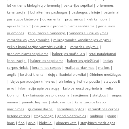
ieškantiems biologinių priemonių
|
bakterijos septikui
|
priemonės
kanalizacijai
|
buhalterines paslaugos
|
paslaugos vilniuje
|
patarimai
|
paslaugos Lietuvoje
|
dokumentai
|
programos
|
kiek kainuoja
|
apskaitaman.lt
|
naujiems ir probleminiams septikams
|
geriausios
priemones
|
kanalizaciniai vandenys
|
vandens suliniu valymas
|
vamzdziu valymo granules
|
mikrogranules kanalizacijos valymui
|
gelinis kanalizacijos vamzdziu valiklis
|
vamzdziu valymui
|
probleminiams septikams
|
bakterijos maišeliais
|
retai naudojamai
kanalizacijai
|
bakterijos septikams
|
bakterijos priežiūrai
|
kokias
cerpes rinktis
|
keramines cerpes
|
malkų pardavimas
|
malkos
|
anglis
|
ko tikisi klientai
|
dujų silikatiniai blokeliai
|
šiltinimo medžiagos
|
idėjos panaudojant trinkeles
|
trinkelės grindiniui puošia
|
statybos iš
arko
|
informacija apie paslaugą
|
kaip paruosti pagrinda trinkeliu
klojimui
|
kiek kainuoja pastoliu nuoma
|
naujienos
|
statybos
|
įrangos
nuoma
|
pamatu liejimas
|
stato namus
|
kanalizacijos kvapo
naikinimas
|
griovimo darbai
|
samotines plytos
|
keramikines cerpes
|
betono cerpes
|
stogo danga
|
grindinio trinkeles
|
multipor
|
ytong
|
haus
|
fibo
|
arko
|
blokeliai
|
akmens vata
|
statybines medziagos
|