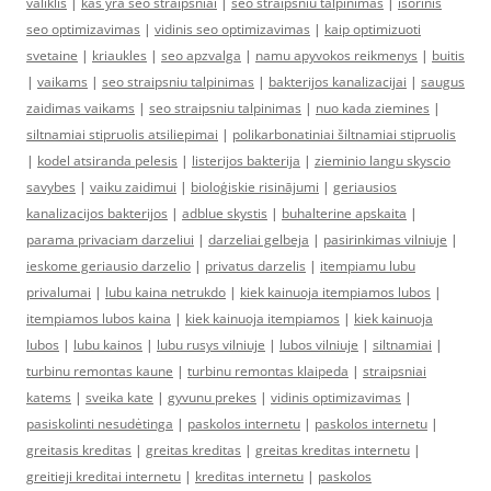
valiklis
|
kas yra seo straipsniai
|
seo straipsniu talpinimas
|
isorinis
seo optimizavimas
|
vidinis seo optimizavimas
|
kaip optimizuoti
svetaine
|
kriaukles
|
seo apzvalga
|
namu apyvokos reikmenys
|
buitis
|
vaikams
|
seo straipsniu talpinimas
|
bakterijos kanalizacijai
|
saugus
zaidimas vaikams
|
seo straipsniu talpinimas
|
nuo kada ziemines
|
siltnamiai stipruolis atsiliepimai
|
polikarbonatiniai šiltnamiai stipruolis
|
kodel atsiranda pelesis
|
listerijos bakterija
|
zieminio langu skyscio
savybes
|
vaiku zaidimui
|
bioloģiskie risinājumi
|
geriausios
kanalizacijos bakterijos
|
adblue skystis
|
buhalterine apskaita
|
parama privaciam darzeliui
|
darzeliai gelbeja
|
pasirinkimas vilniuje
|
ieskome geriausio darzelio
|
privatus darzelis
|
itempiamu lubu
privalumai
|
lubu kaina netrukdo
|
kiek kainuoja itempiamos lubos
|
itempiamos lubos kaina
|
kiek kainuoja itempiamos
|
kiek kainuoja
lubos
|
lubu kainos
|
lubu rusys vilniuje
|
lubos vilniuje
|
siltnamiai
|
turbinu remontas kaune
|
turbinu remontas klaipeda
|
straipsniai
katems
|
sveika kate
|
gyvunu prekes
|
vidinis optimizavimas
|
pasiskolinti nesudėtinga
|
paskolos internetu
|
paskolos internetu
|
greitasis kreditas
|
greitas kreditas
|
greitas kreditas internetu
|
greitieji kreditai internetu
|
kreditas internetu
|
paskolos