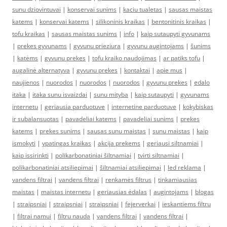
sunu dziovintuvai
|
konservai sunims
|
kaciu tualetas
|
sausas maistas
katems
|
konservai katems
|
silikoninis kraikas
|
bentonitinis kraikas
|
tofu kraikas
|
sausas maistas sunims
|
info
|
kaip sutaupyti gyvunams
|
prekes gyvunams
|
gyvunu prieziura
|
gyvunu augintojams
|
šunims
|
katėms
|
gyvunu prekes
|
tofu kraiko naudojimas
|
ar patiks tofu
|
augalinė alternatyva
|
gyvunu prekes
|
kontaktai
|
apie mus
|
naujienos
|
nuorodos
|
nuorodos
|
nuorodos
|
gyvunu prekes
|
edalo
itaka
|
itaka sunu isvaizdai
|
sunu mityba
|
kaip sutaupyti
|
gyvunams
internetu
|
geriausia parduotuve
|
internetine parduotuve
|
kokybiskas
ir subalansuotas
|
pavadeliai katems
|
pavadeliai sunims
|
prekes
katems
|
prekes sunims
|
sausas sunu maistas
|
sunu maistas
|
kaip
ismokyti
|
ypatingas kraikas
|
akcija prekems
|
geriausi siltnamiai
|
kaip issirinkti
|
polikarbonatiniai šiltnamiai
|
tvirti siltnamiai
|
polikarbonatiniai atsiliepimai
|
šiltnamiai atsiliepimai
|
led reklama
|
vandens filtrai
|
vandens filtrai
|
renkamės filtrus
|
tinkamiausias
maistas
|
maistas internetu
|
geriausias ėdalas
|
augintojams
|
blogas
|
straipsniai
|
straipsniai
|
straipsniai
|
fejerverkai
|
ieskantiems filtru
|
filtrai namui
|
filtru nauda
|
vandens filtrai
|
vandens filtrai
|