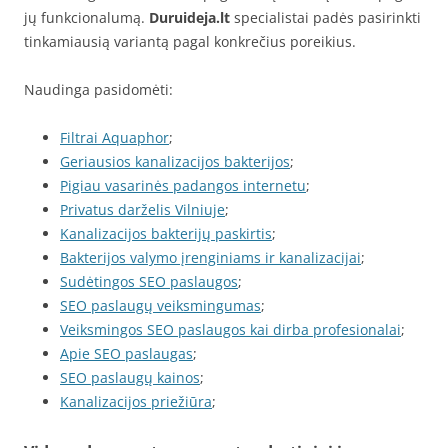
jų funkcionalumą.
Duruideja.lt
specialistai padės pasirinkti
tinkamiausią variantą pagal konkrečius poreikius.
Naudinga pasidomėti:
Filtrai Aquaphor
;
Geriausios kanalizacijos bakterijos
;
Pigiau vasarinės padangos internetu
;
Privatus darželis Vilniuje
;
Kanalizacijos bakterijų paskirtis
;
Bakterijos valymo įrenginiams ir kanalizacijai
;
Sudėtingos SEO paslaugos
;
SEO paslaugų veiksmingumas
;
Veiksmingos SEO paslaugos kai dirba profesionalai
;
Apie SEO paslaugas
;
SEO paslaugų kainos
;
Kanalizacijos priežiūra
;