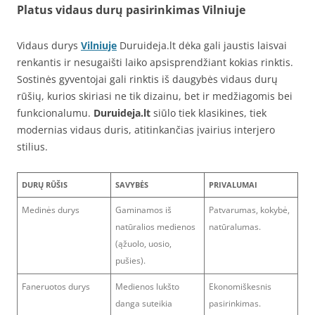
Platus vidaus durų pasirinkimas Vilniuje
Vidaus durys
Vilniuje
Duruideja.lt dėka gali jaustis laisvai
renkantis ir nesugaišti laiko apsisprendžiant kokias rinktis.
Sostinės gyventojai gali rinktis iš daugybės vidaus durų
rūšių, kurios skiriasi ne tik dizainu, bet ir medžiagomis bei
funkcionalumu.
Duruideja.lt
siūlo tiek klasikines, tiek
modernias vidaus duris, atitinkančias įvairius interjero
stilius.
DURŲ RŪŠIS
SAVYBĖS
PRIVALUMAI
Medinės durys
Gaminamos iš
Patvarumas, kokybė,
natūralios medienos
natūralumas.
(ąžuolo, uosio,
pušies).
Faneruotos durys
Medienos lukšto
Ekonomiškesnis
danga suteikia
pasirinkimas.