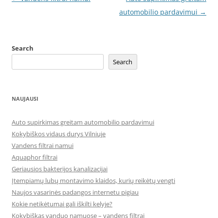
navigation
automobilio pardavimui
→
Search
Search
NAUJAUSI
Auto supirkimas greitam automobilio pardavimui
Kokybiškos vidaus durys Vilniuje
Vandens filtrai namui
Aquaphor filtrai
Geriausios bakterijos kanalizacijai
Įtempiamų lubų montavimo klaidos, kurių reikėtų vengti
Naujos vasarinės padangos internetu pigiau
Kokie netikėtumai gali iškilti kelyje?
Kokybiškas vanduo namuose – vandens filtrai