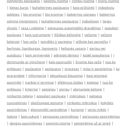
statybinės paslaugos
|
pastoliu nuoma
|
įrankių nuoma
|
kranu nuoma
|
kietas kuras
|
buhalterines paslaugos
|
kaip prižiūrėti
|
indaploviu
tabletes
|
bio enzimai
|
bio enzimai
|
bakterijos starwax
|
bakterijos
valymo įrenginiams
|
buhalterines paslaugos
|
indaploves
|
langu
skystis
|
veza i vokietija
|
pigiausias automobilio draudimas
|
populiari
paslauga
|
kaip sutrumpinti
|
iššūkiai kelionėje
|
vežame
|
vežami
keleiviai
|
kas veža
|
taisyklės ir pareigos
|
ieškote kas parvežtų
|
berlynas, hamburgas, hanoveris
|
kelionės vasarą
|
geriau nei
autobusu
|
kam pirmenybė
|
atkreipti dėmesį
|
kodėl populiarios
|
į
dortmundą ar mincheną
|
kaip pasiruošti
|
žinome kas veža
|
nuo ko
priklauso
|
paslaugos
|
paslaugos
|
procesas
|
mitai ir paneigimai
|
ką
prarandate
|
informacija
|
aktualiausi klausimai
|
kaip teisingai
pasirinkti
|
įrankiai ir terminai
|
efektyvus būdas
|
epitetai
|
nuo ko
priklauso
|
kriterijai
|
patogiau
|
geriau
|
planuojate kelionę
|
renkantis tiekėją
|
populiari paslauga
|
mikriukais
|
patogus
susisiekimas
|
skaičiuojate atstumą
|
renkatės mikriukus
|
kokybės
pasirinkimas
|
ekonomiški sprendimai
|
kuriame
|
verta rinktis
|
įtakoja
|
kaip sukurti
|
geriausias sprendimas
|
geriausias pasirinkimas
|
dangos pasirinkimas
|
gaminio istorija
|
palyginkime už ar prieš
|