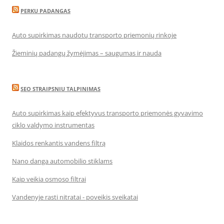
PERKU PADANGAS
Auto supirkimas naudotų transporto priemonių rinkoje
Žieminių padangų žymėjimas – saugumas ir nauda
SEO STRAIPSNIU TALPINIMAS
Auto supirkimas kaip efektyvus transporto priemonės gyvavimo
ciklo valdymo instrumentas
Klaidos renkantis vandens filtrą
Nano danga automobilio stiklams
Kaip veikia osmoso filtrai
Vandenyje rasti nitratai - poveikis sveikatai