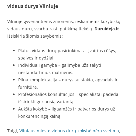
vidaus durys Vilniuje
Vilniuje gyvenantiems žmonėms, ieškantiems kokybiškų
vidaus durų, svarbu rasti patikimą tiekėją.
Duruideja.lt
išsiskiria šiomis savybėmis:
Platus vidaus durų pasirinkimas – įvairios rūšys,
spalvos ir dydžiai.
Individuali gamyba – galimybė užsisakyti
nestandartinius matmenis.
Pilna komplektacija – durys su stakta, apvadais ir
furnitūra.
Profesionalios konsultacijos – specialistai padeda
išsirinkti geriausią variantą.
Aukšta kokybė – ilgaamžės ir patvarios durys už
konkurencingą kainą.
Taigi,
Vilniaus mieste vidaus durų kokybė nėra svetima
,