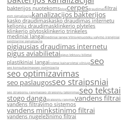
cerpes
bakterijos nuotekoms
filtrai
blog
draudimas
kanalizacijos bakterijos
gsm signalizacija
kasko draudimas
kasko draudimas internetu
kelionių draudimas
klinkerio plyteles
klinkerio plytos
klinkerio trinkeles
mediniai langai
mediniai langai Vilniuje
nuoteku valymo irenginiai
peidziarine signalizacija
pigiausias draudimas internetu
pigus aviabilietai
pigus lektuvu bilietai
seo
plastikiniai langai
roletai kaina
roletai vilniuje
seo konsultavimas
seo optimizacija
seo optimizavimas
seo straipsniai
seo paslaugos
seo tekstai
seo straipsniu rasymas
seo straipsniu talpinimas
stogo danga
vandens filtrai
straipsniu rasymas
vandens filtravimo sistemos
vandens minkstinimo filtrai
vandens nugeležinimo filtrai