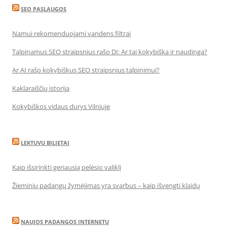
SEO PASLAUGOS
Namui rekomenduojami vandens filtrai
Talpinamus SEO straipsnius rašo DI: Ar tai kokybiška ir naudinga?
Ar AI rašo kokybiškus SEO straipsnius talpinimui?
Kaklaraiščių istorija
Kokybiškos vidaus durys Vilniuje
LEKTUVU BILIETAI
Kaip išsirinkti geriausią pelėsio valiklį
Žieminių padangų žymėjimas yra svarbus – kaip išvengti klaidų
NAUJOS PADANGOS INTERNETU