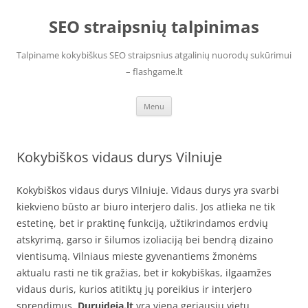
Skip
to
SEO straipsnių talpinimas
content
Talpiname kokybiškus SEO straipsnius atgalinių nuorodų sukūrimui
– flashgame.lt
Menu
Kokybiškos vidaus durys Vilniuje
Kokybiškos vidaus durys Vilniuje. Vidaus durys yra svarbi
kiekvieno būsto ar biuro interjero dalis. Jos atlieka ne tik
estetinę, bet ir praktinę funkciją, užtikrindamos erdvių
atskyrimą, garso ir šilumos izoliaciją bei bendrą dizaino
vientisumą. Vilniaus mieste gyvenantiems žmonėms
aktualu rasti ne tik gražias, bet ir kokybiškas, ilgaamžes
vidaus duris, kurios atitiktų jų poreikius ir interjero
sprendimus.
Duruideja.lt
yra viena geriausių vietų