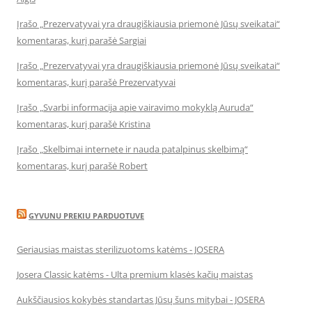
Įrašo „Prezervatyvai yra draugiškiausia priemonė Jūsų sveikatai“
komentaras, kurį parašė Sargiai
Įrašo „Prezervatyvai yra draugiškiausia priemonė Jūsų sveikatai“
komentaras, kurį parašė Prezervatyvai
Įrašo „Svarbi informacija apie vairavimo mokyklą Auruda“
komentaras, kurį parašė Kristina
Įrašo „Skelbimai internete ir nauda patalpinus skelbimą“
komentaras, kurį parašė Robert
GYVUNU PREKIU PARDUOTUVE
Geriausias maistas sterilizuotoms katėms - JOSERA
Josera Classic katėms - Ulta premium klasės kačių maistas
Aukščiausios kokybės standartas Jūsų šuns mitybai - JOSERA