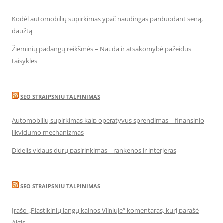
Kodėl automobilių supirkimas ypač naudingas parduodant seną,
daužtą
Žieminių padangų reikšmės – Nauda ir atsakomybė pažeidus
taisykles
SEO STRAIPSNIU TALPINIMAS
Automobilių supirkimas kaip operatyvus sprendimas – finansinio
likvidumo mechanizmas
Didelis vidaus durų pasirinkimas – rankenos ir interjeras
SEO STRAIPSNIU TALPINIMAS
Įrašo „Plastikinių langų kainos Vilniuje“ komentaras, kurį parašė
Algis