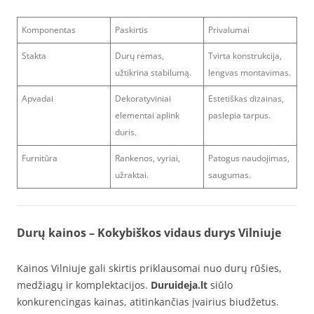
Komponentas
Paskirtis
Privalumai
Stakta
Durų rėmas,
Tvirta konstrukcija,
užtikrina stabilumą.
lengvas montavimas.
Apvadai
Dekoratyviniai
Estetiškas dizainas,
elementai aplink
paslepia tarpus.
duris.
Furnitūra
Rankenos, vyriai,
Patogus naudojimas,
užraktai.
saugumas.
Durų kainos – Kokybiškos vidaus durys Vilniuje
Kainos Vilniuje gali skirtis priklausomai nuo durų rūšies,
medžiagų ir komplektacijos.
Duruideja.lt
siūlo
konkurencingas kainas, atitinkančias įvairius biudžetus.