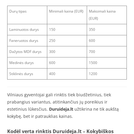
Durų tipas
Minimali kaina (EUR)
Maksimali kaina
(EUR)
Laminuotos durys
150
350
Faneruotos durys
250
600
Dažytos MDF durys
300
700
Medinės durys
600
1500
Stiklinės durys
400
1200
Vilniaus gyventojai gali rinktis tiek biudžetinius, tiek
prabangius variantus, atitinkančius jų poreikius ir
estetinius lūkesčius.
Duruideja.lt
užtikrina ne tik aukštą
kokybę, bet ir patrauklias kainas.
Kodėl verta rinktis Duruideja.lt
– Kokybiškos