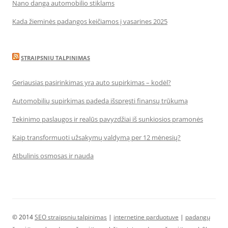
Nano danga automobilio stiklams
Kada žieminės padangos keičiamos į vasarines 2025
STRAIPSNIU TALPINIMAS
Geriausias pasirinkimas yra auto supirkimas – kodėl?
Automobilių supirkimas padeda išspręsti finansų trūkumą
Tekinimo paslaugos ir realūs pavyzdžiai iš sunkiosios pramonės
Kaip transformuoti užsakymų valdymą per 12 mėnesių?
Atbulinis osmosas ir nauda
© 2014
SEO straipsniu talpinimas
|
internetine parduotuve
|
padangų