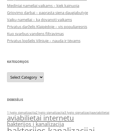
Mediniai nameliai vaikams – kiek kainuoja
Griovimo darbai – paprasta siena daugiabutyje
Vaikų nameliai – ką dovanoti vaikams
Privatus darželis Klaipėdoje – vis populiaresnis
Kuo svarbus vandens filtravimas
Privatus lopšelis Vilniuje – nauda ir tėvams
KATEGORIJOS
Kategorijos
DEBESĖLIS
1 lygio signalizacija
2 lygio signalizacija
3 lygio signalizacija
aviabilietai
aviabilietai internetu
bakterijos i kanalizacija
bakterijos kanalizacijai