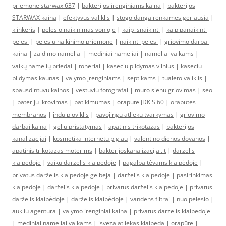
priemone starwax 637
|
bakterijos irenginiams kaina
|
bakterijos
STARWAX kaina
|
efektyvus valiklis
|
stogo danga renkames geriausia
|
klinkeris
|
pelesio naikinimas vonioje
|
kaip isnaikinti
|
kaip panaikinti
pelesi
|
pelesiu naikinimo priemone
|
naikinti pelesi
|
griovimo darbai
kaina
|
zaidimo nameliai
|
mediniai nameliai
|
nameliai vaikams
|
vaikų namelių priedai
|
toneriai
|
kaseciu pildymas vilnius
|
kaseciu
pildymas kaunas
|
valymo įrenginiams
|
septikams
|
tualeto valiklis
|
spausdintuvu kainos
|
vestuviu fotografai
|
muro sienu griovimas
|
seo
|
bateriju ikrovimas
|
patikimumas
|
orapute JDK S 60
|
oraputes
membranos
|
indu ploviklis
|
pavojingu atlieku tvarkymas
|
griovimo
darbai kaina
|
geliu pristatymas
|
apatinis trikotazas
|
bakterijos
kanalizacijai
|
kosmetika internetu pigiau
|
valentino dienos dovanos
|
apatinis trikotazas moterims
|
bakterijoskanalizacijai.lt
|
darzelis
klaipedoje
|
vaiku darzelis klaipedoje
|
pagalba tėvams klaipėdoje
|
privatus darželis klaipėdoje gelbėja
|
darželis klaipėdoje
|
pasirinkimas
klaipėdoje
|
darželis klaipėdoje
|
privatus darželis klaipėdoje
|
privatus
darželis klaipėdoje
|
darželis klaipėdoje
|
vandens filtrai
|
nuo pelesio
|
aukliu agentura
|
valymo irenginiai kaina
|
privatus darzelis klaipedoje
|
mediniai nameliai vaikams
|
isveza atliekas klaipeda
|
orapūte
|