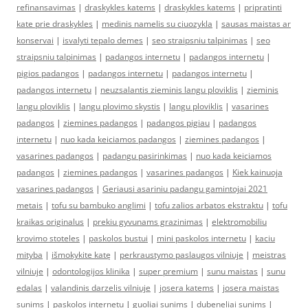
refinansavimas
|
draskykles katems
|
draskykles katems
|
pripratinti
kate prie draskykles
|
medinis namelis su ciuozykla
|
sausas maistas ar
konservai
|
isvalyti tepalo demes
|
seo straipsniu talpinimas
|
seo
straipsniu talpinimas
|
padangos internetu
|
padangos internetu
|
pigios padangos
|
padangos internetu
|
padangos internetu
|
padangos internetu
|
neuzsalantis zieminis langu ploviklis
|
zieminis
langu ploviklis
|
langu plovimo skystis
|
langu ploviklis
|
vasarines
padangos
|
ziemines padangos
|
padangos pigiau
|
padangos
internetu
|
nuo kada keiciamos padangos
|
ziemines padangos
|
vasarines padangos
|
padangu pasirinkimas
|
nuo kada keiciamos
padangos
|
ziemines padangos
|
vasarines padangos
|
Kiek kainuoja
vasarines padangos
|
Geriausi asariniu padangu gamintojai 2021
metais
|
tofu su bambuko anglimi
|
tofu zalios arbatos ekstraktu
|
tofu
kraikas originalus
|
prekiu gyvunams grazinimas
|
elektromobiliu
krovimo stoteles
|
paskolos bustui
|
mini paskolos internetu
|
kaciu
mityba
|
išmokykite katę
|
perkraustymo paslaugos vilniuje
|
meistras
vilniuje
|
odontologijos klinika
|
super premium
|
sunu maistas
|
sunu
edalas
|
valandinis darzelis vilniuje
|
josera katems
|
josera maistas
sunims
|
paskolos internetu
|
guoliai sunims
|
dubeneliai sunims
|