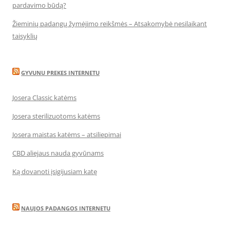
pardavimo būdą?
Žieminių padangų žymėjimo reikšmės – Atsakomybė nesilaikant
taisyklių
GYVUNU PREKES INTERNETU
Josera Classic katėms
Josera sterilizuotoms katėms
Josera maistas katėms – atsiliepimai
CBD aliejaus nauda gyvūnams
Ką dovanoti įsigijusiam katę
NAUJOS PADANGOS INTERNETU