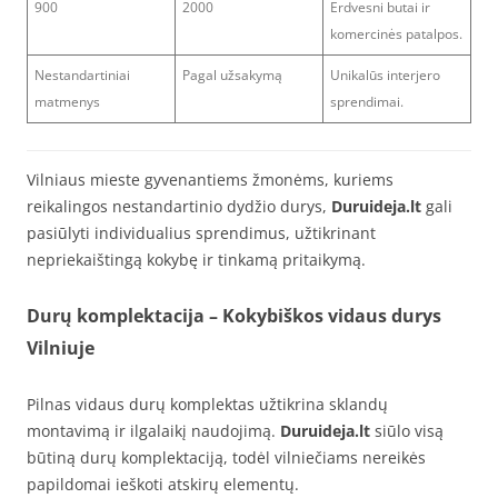
900
2000
Erdvesni butai ir
komercinės patalpos.
Nestandartiniai
Pagal užsakymą
Unikalūs interjero
matmenys
sprendimai.
Vilniaus mieste gyvenantiems žmonėms, kuriems
reikalingos nestandartinio dydžio durys,
Duruideja.lt
gali
pasiūlyti individualius sprendimus, užtikrinant
nepriekaištingą kokybę ir tinkamą pritaikymą.
Durų komplektacija
– Kokybiškos vidaus durys
Vilniuje
Pilnas vidaus durų komplektas užtikrina sklandų
montavimą ir ilgalaikį naudojimą.
Duruideja.lt
siūlo visą
būtiną durų komplektaciją, todėl vilniečiams nereikės
papildomai ieškoti atskirų elementų.