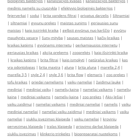
biologinės bakterijos
|
kanalizacijos kvapas
|
kanalizacijos bakterijos
|
medinis namelis su ciuozykla
|
efektyvio biologinės bakterijos
|
fejerverkai
|
sodui
|
brita vandens filtrai
|
privatus darzelis
|
šiltnamiai
|
siltnamiai
|
gyvunu prekes
|
maistas sunims
|
geriausias sunu
maistas
|
kaip issirinkti kraika
|
gelbsti gyvūnus nuo karščio
|
gyvūnų
maudynės vasarą
|
šunų mityba
|
sausas maistas
|
kačių kraikas
|
kraikas katėms
|
gyvūnams internetu
|
perkamiausios internetu
|
geriausias kraikas
|
akcija prekems
|
zooprekės
|
kaip išsirinkti kraiką
|
kraikas katėms
|
brita filtrai
|
kaip ismokyti
|
natūralus kraikas
|
kas
yra odontologas
|
brita maxtra
|
aluna
|
brita aluna
|
marella 2,4
|
marella 3,5
|
style 2,4
|
style 3,6
|
brita flow
|
elemaris
|
zoo prekes
|
tofu kraikas
|
priedai nameliams
|
vaikų nameliai
|
žaidimui lauke
|
mediniai
|
mediniai vaikų
|
namelių kaina
|
nameliai vaikams
|
namelių
kaina
|
mediniai vaikams
|
namelių kaina
|
zoo prekes
|
Akių lęšiai
|
vaiku zaidimui
|
nameliai vaikams
|
mediniai nameliai
|
namelis
|
vaiku
mediniai nameliai
|
nameliai vaiku zaidimui
|
mediniai vaikams
|
vaiku
nameliai
|
siukliu isvezimas klaipeda
|
vaiku nameliai
|
kroviniu
pervezimas klaipeda
|
tralas klaipeda
|
griovimo darbai klaipeda
|
siukliu isvezimas
|
klinkerio trinkeles
|
biopreparatai nuotekoms
|