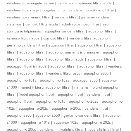
vandens filtrai nugeležinimui
|
vandens minkštinimo filtrų nauda
|
vandens filtrų rūšys
|
nugeležinimo ir vandens monkštinimo filtrai
|
vandens nukalkinimo filtrai
|
vandens filtrai
|
geriamo vandens
sistemos
|
osmoso filtrų nauda
|
atbulinio osmoso filtrai
|
seo
straipsniu talpinimas
|
aquaphor vandens filtrai
|
aquaphor filtrai
|
osmoso filtrų nauda
|
osmoso filtrai
|
vandens filtrai aquaphor
|
geriamo vandens filtrai
|
aquaphor filtrai
|
aquaphor filtrai
|
aquaphor
filtrai
|
aquaphor filtrai
|
aquaphor namams ir pramonei
|
aquaphor
filtrai
|
aquaphor filtrai
|
aquaphor filtrų nauda
|
aquaphor filtrai
|
aquapgor filtrai ir nauda
|
aquaphor filtrai
|
aquaphor filtrai
|
vandens
filtrai
|
aquaphor filtrai
|
vandens filtru rusys
|
aquaphor s800
|
aquaphor ro-101s
|
aquaphor ro-102s
|
aquapgor s550
|
aquaphor
s1000
|
namui ir biurui aquaphor filtrai
|
namams ir biurui aquaphor
filtrai
|
kodel aquaphor filtrai
|
aquaphor filtrai
|
vandens filtrai
|
aquaphor filtrai
|
aquaphor ro-101s
|
aquaphor ro-202s
|
aquaphor ro-
102s
|
aquaphor ro-202s
|
aquaphor ro-206s
|
vandens filtrai
|
aquaphor s800
|
aquaphor s550
|
geriamo vandens filtrai
|
aquaphor
s1000
|
aquaphor ro 101s
|
aquaphor 102s
|
aquaphor ro 202s
|
aquaphor ro 206s
|
vandens minkstinimo filtrai
|
nugeležinimo filtrai
|