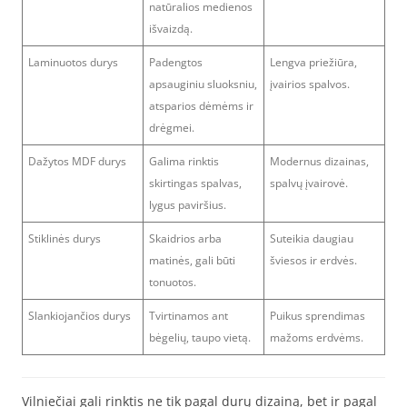
natūralios medienos
išvaizdą.
Laminuotos durys
Padengtos
Lengva priežiūra,
apsauginiu sluoksniu,
įvairios spalvos.
atsparios dėmėms ir
drėgmei.
Dažytos MDF durys
Galima rinktis
Modernus dizainas,
skirtingas spalvas,
spalvų įvairovė.
lygus paviršius.
Stiklinės durys
Skaidrios arba
Suteikia daugiau
matinės, gali būti
šviesos ir erdvės.
tonuotos.
Slankiojančios durys
Tvirtinamos ant
Puikus sprendimas
bėgelių, taupo vietą.
mažoms erdvėms.
Vilniečiai gali rinktis ne tik pagal durų dizainą, bet ir pagal