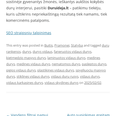
sostinėje gyvenantys žmonės, ieškantys aukštos kokybės
durų interjerui, pasitiki
Duruideja.lt
– patikimu tiekėju,
kuris užtikrins nepriekaištingą rezultatą tiek namams, tiek
komercinėms patalpoms.
SEO straipsnių talpinimas
This entry was posted in
Buitis
,
Pramonei
,
Statyba
and tagged
durų
rankenos
,
durys
,
durys vidaus
,
faneruotos vidaus durys
,
kietmedzio masyvo durys
,
laminuotos vidaus durys
,
medines
durys
,
medines vidaus durys
,
nematomos durys
,
pasleptos durys
,
pigios vidaus durys
,
plastikines vidaus durys
,
spygliuociu masyvo
durys
,
stiklines vidaus durys
,
vidaus duru rusys
,
vidaus durys
,
vidaus karkasines durys
,
vidaus skydines durys
on
2025/02/02
.
Post
←
Vandens filtrai namui
Auto supirkimas greitam