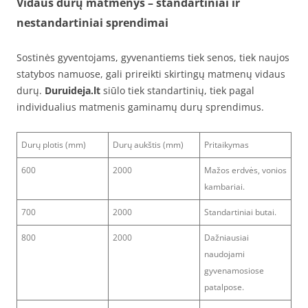
Vidaus durų matmenys – standartiniai ir
nestandartiniai sprendimai
Sostinės gyventojams, gyvenantiems tiek senos, tiek naujos
statybos namuose, gali prireikti skirtingų matmenų vidaus
durų.
Duruideja.lt
siūlo tiek standartinių, tiek pagal
individualius matmenis gaminamų durų sprendimus.
Durų plotis (mm)
Durų aukštis (mm)
Pritaikymas
600
2000
Mažos erdvės, vonios
kambariai.
700
2000
Standartiniai butai.
800
2000
Dažniausiai
naudojami
gyvenamosiose
patalpose.