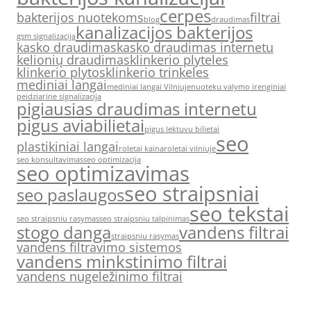
cerpes
bakterijos nuotekoms
filtrai
blog
draudimas
kanalizacijos bakterijos
gsm signalizacija
kasko draudimas
kasko draudimas internetu
kelionių draudimas
klinkerio plyteles
klinkerio plytos
klinkerio trinkeles
mediniai langai
mediniai langai Vilniuje
nuoteku valymo irenginiai
peidziarine signalizacija
pigiausias draudimas internetu
pigus aviabilietai
pigus lektuvu bilietai
seo
plastikiniai langai
roletai kaina
roletai vilniuje
seo konsultavimas
seo optimizacija
seo optimizavimas
seo straipsniai
seo paslaugos
seo tekstai
seo straipsniu rasymas
seo straipsniu talpinimas
stogo danga
vandens filtrai
straipsniu rasymas
vandens filtravimo sistemos
vandens minkstinimo filtrai
vandens nugeležinimo filtrai