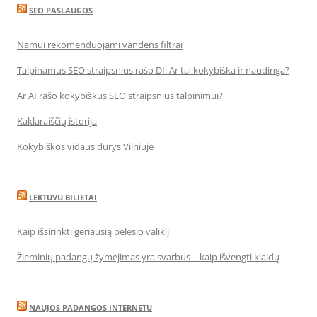
SEO PASLAUGOS
Namui rekomenduojami vandens filtrai
Talpinamus SEO straipsnius rašo DI: Ar tai kokybiška ir naudinga?
Ar AI rašo kokybiškus SEO straipsnius talpinimui?
Kaklaraiščių istorija
Kokybiškos vidaus durys Vilniuje
LEKTUVU BILIETAI
Kaip išsirinkti geriausią pelėsio valiklį
Žieminių padangų žymėjimas yra svarbus – kaip išvengti klaidų
NAUJOS PADANGOS INTERNETU