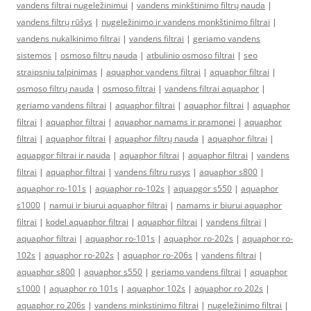
vandens filtrai nugeležinimui
|
vandens minkštinimo filtrų nauda
|
vandens filtrų rūšys
|
nugeležinimo ir vandens monkštinimo filtrai
|
vandens nukalkinimo filtrai
|
vandens filtrai
|
geriamo vandens
sistemos
|
osmoso filtrų nauda
|
atbulinio osmoso filtrai
|
seo
straipsniu talpinimas
|
aquaphor vandens filtrai
|
aquaphor filtrai
|
osmoso filtrų nauda
|
osmoso filtrai
|
vandens filtrai aquaphor
|
geriamo vandens filtrai
|
aquaphor filtrai
|
aquaphor filtrai
|
aquaphor
filtrai
|
aquaphor filtrai
|
aquaphor namams ir pramonei
|
aquaphor
filtrai
|
aquaphor filtrai
|
aquaphor filtrų nauda
|
aquaphor filtrai
|
aquapgor filtrai ir nauda
|
aquaphor filtrai
|
aquaphor filtrai
|
vandens
filtrai
|
aquaphor filtrai
|
vandens filtru rusys
|
aquaphor s800
|
aquaphor ro-101s
|
aquaphor ro-102s
|
aquapgor s550
|
aquaphor
s1000
|
namui ir biurui aquaphor filtrai
|
namams ir biurui aquaphor
filtrai
|
kodel aquaphor filtrai
|
aquaphor filtrai
|
vandens filtrai
|
aquaphor filtrai
|
aquaphor ro-101s
|
aquaphor ro-202s
|
aquaphor ro-
102s
|
aquaphor ro-202s
|
aquaphor ro-206s
|
vandens filtrai
|
aquaphor s800
|
aquaphor s550
|
geriamo vandens filtrai
|
aquaphor
s1000
|
aquaphor ro 101s
|
aquaphor 102s
|
aquaphor ro 202s
|
aquaphor ro 206s
|
vandens minkstinimo filtrai
|
nugeležinimo filtrai
|