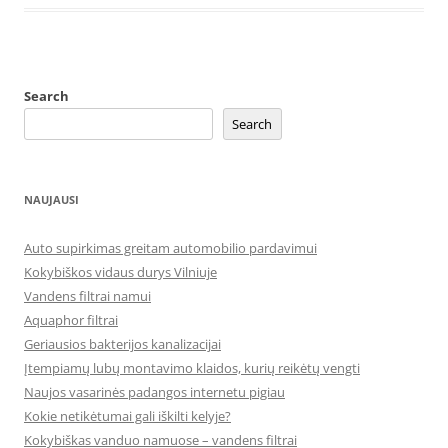
Search
Search
NAUJAUSI
Auto supirkimas greitam automobilio pardavimui
Kokybiškos vidaus durys Vilniuje
Vandens filtrai namui
Aquaphor filtrai
Geriausios bakterijos kanalizacijai
Įtempiamų lubų montavimo klaidos, kurių reikėtų vengti
Naujos vasarinės padangos internetu pigiau
Kokie netikėtumai gali iškilti kelyje?
Kokybiškas vanduo namuose – vandens filtrai