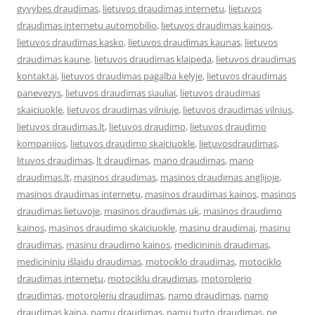
gyvybes draudimas
,
lietuvos draudimas internetu
,
lietuvos
draudimas internetu automobilio
,
lietuvos draudimas kainos
,
lietuvos draudimas kasko
,
lietuvos draudimas kaunas
,
lietuvos
draudimas kaune
,
lietuvos draudimas klaipeda
,
lietuvos draudimas
kontaktai
,
lietuvos draudimas pagalba kelyje
,
lietuvos draudimas
panevezys
,
lietuvos draudimas siauliai
,
lietuvos draudimas
skaiciuokle
,
lietuvos draudimas vilniuje
,
lietuvos draudimas vilnius
,
lietuvos draudimas.lt
,
lietuvos draudimo
,
lietuvos draudimo
kompanijos
,
lietuvos draudimo skaiciuokle
,
lietuvosdraudimas
,
lituvos draudimas
,
lt draudimas
,
mano draudimas
,
mano
draudimas.lt
,
masinos draudimas
,
masinos draudimas anglijoje
,
masinos draudimas internetu
,
masinos draudimas kainos
,
masinos
draudimas lietuvoje
,
masinos draudimas uk
,
masinos draudimo
kainos
,
masinos draudimo skaiciuokle
,
masinu draudimai
,
masinu
draudimas
,
masinu draudimo kainos
,
medicininis draudimas
,
medicininių išlaidų draudimas
,
motociklo draudimas
,
motociklo
draudimas internetu
,
motociklu draudimas
,
motorolerio
draudimas
,
motoroleriu draudimas
,
namo draudimas
,
namo
draudimas kaina
,
namu draudimas
,
namu turto draudimas
,
ne