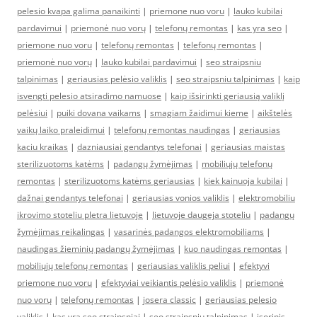
pelesio kvapa galima panaikinti
|
priemone nuo voru
|
lauko kubilai
pardavimui
|
priemonė nuo vorų
|
telefonų remontas
|
kas yra seo
|
priemone nuo voru
|
telefonų remontas
|
telefonų remontas
|
priemonė nuo vorų
|
lauko kubilai pardavimui
|
seo straipsniu
talpinimas
|
geriausias pelėsio valiklis
|
seo straipsniu talpinimas
|
kaip
isvengti pelesio atsiradimo namuose
|
kaip išsirinkti geriausią valiklį
pelėsiui
|
puiki dovana vaikams
|
smagiam žaidimui kieme
|
aikštelės
vaikų laiko praleidimui
|
telefonų remontas naudingas
|
geriausias
kaciu kraikas
|
dazniausiai gendantys telefonai
|
geriausias maistas
sterilizuotoms katėms
|
padangų žymėjimas
|
mobiliųjų telefonų
remontas
|
sterilizuotoms katėms geriausias
|
kiek kainuoja kubilai
|
dažnai gendantys telefonai
|
geriausias vonios valiklis
|
elektromobiliu
ikrovimo stoteliu pletra lietuvoje
|
lietuvoje daugeja stoteliu
|
padangų
žymėjimas reikalingas
|
vasarinės padangos elektromobiliams
|
naudingas žieminių padangų žymėjimas
|
kuo naudingas remontas
|
mobiliųjų telefonų remontas
|
geriausias valiklis peliui
|
efektyvi
priemone nuo voru
|
efektyviai veikiantis pelėsio valiklis
|
priemonė
nuo vorų
|
telefonų remontas
|
josera classic
|
geriausias pelesio
valiklis
|
kas yra seo straipsniai
|
seo straipsniu talpinimas
|
isorinis