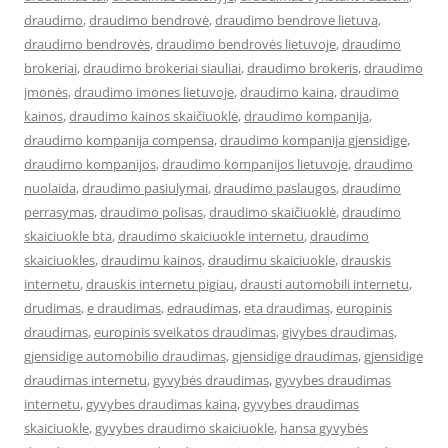
draudimo
,
draudimo bendrovė
,
draudimo bendrove lietuva
,
draudimo bendrovės
,
draudimo bendrovės lietuvoje
,
draudimo
brokeriai
,
draudimo brokeriai siauliai
,
draudimo brokeris
,
draudimo
įmonės
,
draudimo imones lietuvoje
,
draudimo kaina
,
draudimo
kainos
,
draudimo kainos skaičiuoklė
,
draudimo kompanija
,
draudimo kompanija compensa
,
draudimo kompanija gjensidige
,
draudimo kompanijos
,
draudimo kompanijos lietuvoje
,
draudimo
nuolaida
,
draudimo pasiulymai
,
draudimo paslaugos
,
draudimo
perrasymas
,
draudimo polisas
,
draudimo skaičiuoklė
,
draudimo
skaiciuokle bta
,
draudimo skaiciuokle internetu
,
draudimo
skaiciuokles
,
draudimu kainos
,
draudimu skaiciuokle
,
drauskis
internetu
,
drauskis internetu pigiau
,
drausti automobili internetu
,
drudimas
,
e draudimas
,
edraudimas
,
eta draudimas
,
europinis
draudimas
,
europinis sveikatos draudimas
,
givybes draudimas
,
gjensidige automobilio draudimas
,
gjensidige draudimas
,
gjensidige
draudimas internetu
,
gyvybės draudimas
,
gyvybes draudimas
internetu
,
gyvybes draudimas kaina
,
gyvybes draudimas
skaiciuokle
,
gyvybes draudimo skaiciuokle
,
hansa gyvybės