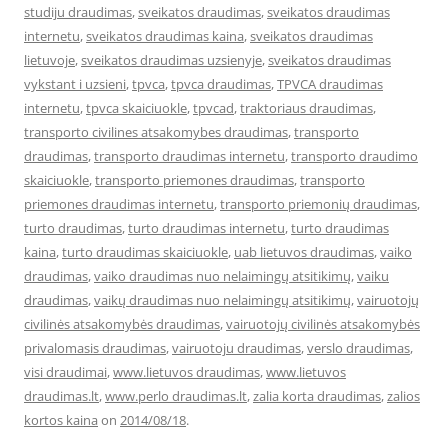
studiju draudimas
,
sveikatos draudimas
,
sveikatos draudimas
internetu
,
sveikatos draudimas kaina
,
sveikatos draudimas
lietuvoje
,
sveikatos draudimas uzsienyje
,
sveikatos draudimas
vykstant i uzsieni
,
tpvca
,
tpvca draudimas
,
TPVCA draudimas
internetu
,
tpvca skaiciuokle
,
tpvcad
,
traktoriaus draudimas
,
transporto civilines atsakomybes draudimas
,
transporto
draudimas
,
transporto draudimas internetu
,
transporto draudimo
skaiciuokle
,
transporto priemones draudimas
,
transporto
priemones draudimas internetu
,
transporto priemonių draudimas
,
turto draudimas
,
turto draudimas internetu
,
turto draudimas
kaina
,
turto draudimas skaiciuokle
,
uab lietuvos draudimas
,
vaiko
draudimas
,
vaiko draudimas nuo nelaimingų atsitikimų
,
vaiku
draudimas
,
vaikų draudimas nuo nelaimingų atsitikimų
,
vairuotojų
civilinės atsakomybės draudimas
,
vairuotojų civilinės atsakomybės
privalomasis draudimas
,
vairuotoju draudimas
,
verslo draudimas
,
visi draudimai
,
www.lietuvos draudimas
,
www.lietuvos
draudimas.lt
,
www.perlo draudimas.lt
,
zalia korta draudimas
,
zalios
kortos kaina
on
2014/08/18
.