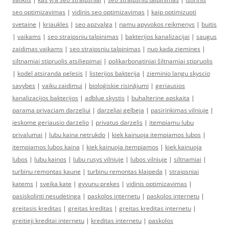
seo optimizavimas
|
vidinis seo optimizavimas
|
kaip optimizuoti
svetaine
|
kriaukles
|
seo apzvalga
|
namu apyvokos reikmenys
|
buitis
|
vaikams
|
seo straipsniu talpinimas
|
bakterijos kanalizacijai
|
saugus
zaidimas vaikams
|
seo straipsniu talpinimas
|
nuo kada ziemines
|
siltnamiai stipruolis atsiliepimai
|
polikarbonatiniai šiltnamiai stipruolis
|
kodel atsiranda pelesis
|
listerijos bakterija
|
zieminio langu skyscio
savybes
|
vaiku zaidimui
|
bioloģiskie risinājumi
|
geriausios
kanalizacijos bakterijos
|
adblue skystis
|
buhalterine apskaita
|
parama privaciam darzeliui
|
darzeliai gelbeja
|
pasirinkimas vilniuje
|
ieskome geriausio darzelio
|
privatus darzelis
|
itempiamu lubu
privalumai
|
lubu kaina netrukdo
|
kiek kainuoja itempiamos lubos
|
itempiamos lubos kaina
|
kiek kainuoja itempiamos
|
kiek kainuoja
lubos
|
lubu kainos
|
lubu rusys vilniuje
|
lubos vilniuje
|
siltnamiai
|
turbinu remontas kaune
|
turbinu remontas klaipeda
|
straipsniai
katems
|
sveika kate
|
gyvunu prekes
|
vidinis optimizavimas
|
pasiskolinti nesudėtinga
|
paskolos internetu
|
paskolos internetu
|
greitasis kreditas
|
greitas kreditas
|
greitas kreditas internetu
|
greitieji kreditai internetu
|
kreditas internetu
|
paskolos