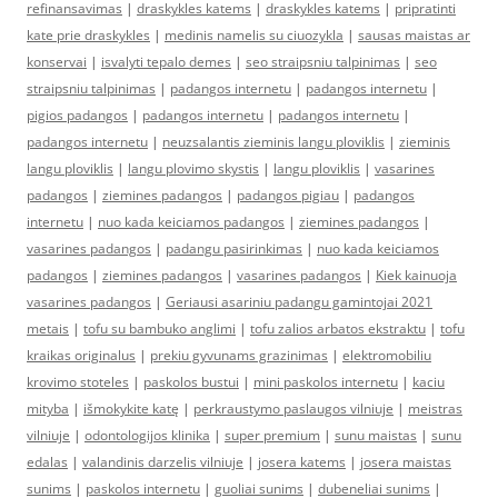
refinansavimas
|
draskykles katems
|
draskykles katems
|
pripratinti
kate prie draskykles
|
medinis namelis su ciuozykla
|
sausas maistas ar
konservai
|
isvalyti tepalo demes
|
seo straipsniu talpinimas
|
seo
straipsniu talpinimas
|
padangos internetu
|
padangos internetu
|
pigios padangos
|
padangos internetu
|
padangos internetu
|
padangos internetu
|
neuzsalantis zieminis langu ploviklis
|
zieminis
langu ploviklis
|
langu plovimo skystis
|
langu ploviklis
|
vasarines
padangos
|
ziemines padangos
|
padangos pigiau
|
padangos
internetu
|
nuo kada keiciamos padangos
|
ziemines padangos
|
vasarines padangos
|
padangu pasirinkimas
|
nuo kada keiciamos
padangos
|
ziemines padangos
|
vasarines padangos
|
Kiek kainuoja
vasarines padangos
|
Geriausi asariniu padangu gamintojai 2021
metais
|
tofu su bambuko anglimi
|
tofu zalios arbatos ekstraktu
|
tofu
kraikas originalus
|
prekiu gyvunams grazinimas
|
elektromobiliu
krovimo stoteles
|
paskolos bustui
|
mini paskolos internetu
|
kaciu
mityba
|
išmokykite katę
|
perkraustymo paslaugos vilniuje
|
meistras
vilniuje
|
odontologijos klinika
|
super premium
|
sunu maistas
|
sunu
edalas
|
valandinis darzelis vilniuje
|
josera katems
|
josera maistas
sunims
|
paskolos internetu
|
guoliai sunims
|
dubeneliai sunims
|