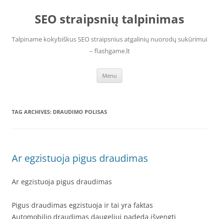
Skip
to
SEO straipsnių talpinimas
content
Talpiname kokybiškus SEO straipsnius atgalinių nuorodų sukūrimui
– flashgame.lt
Menu
TAG ARCHIVES:
DRAUDIMO POLISAS
Ar egzistuoja pigus draudimas
Ar egzistuoja pigus draudimas
Pigus draudimas egzistuoja ir tai yra faktas
Automobilio draudimas daugeliui padeda išvengti