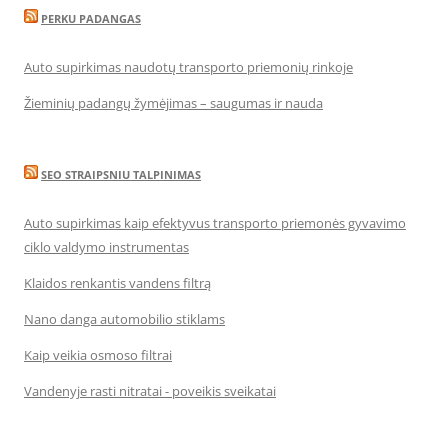
PERKU PADANGAS
Auto supirkimas naudotų transporto priemonių rinkoje
Žieminių padangų žymėjimas – saugumas ir nauda
SEO STRAIPSNIU TALPINIMAS
Auto supirkimas kaip efektyvus transporto priemonės gyvavimo
ciklo valdymo instrumentas
Klaidos renkantis vandens filtrą
Nano danga automobilio stiklams
Kaip veikia osmoso filtrai
Vandenyje rasti nitratai - poveikis sveikatai