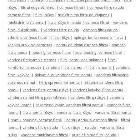
rūšys
|
filtrai nugeležinimui
|
osmoso filtrai> |
osmoso filtrų nauda
|
osmoso filtrai
|
filtrų rūšys
|
minkštinimo filtrų naudojimas
|
minkštinimo sistema
|
filtrų rūšys ir nauda
|
osmoso filtrai
|
vandens
filtrai nukalkinimui
|
vandens filtrų nauda
|
osmoso filtrų nauda
|
atbulinio osmoso filtrai
|
filtrų rūšys
|
apie geriamo vandens filtrus
|
kas yra atbulinis osmosas
|
namui naudingi osmoso filtrai
|
osmoso
filtrų nauda
|
naudingi osmoso filtrai
|
kuo naudingi osmoso filtrai
|
vandens filtravimo sistemos
|
filtrų namui pasirinkimas
|
filtrai
komfortui namuose
|
vandens filtrai namui
|
filtrai namams
|
vandens
filtrai kokybei
|
tinkamiausi vandens filtrai namui
|
vandens filtravimo
sistemos namui
|
filtrų sprendimai namui
|
ieškome vandens filtrų
namui
|
vandens filtrų namui rūšys
|
vandens kokybei filtrai namui
|
vandens namui filtrų pasirinkimas
|
vandens filtrų rtūšys
|
vandens
kokybei name
|
rekomenduojami vandens filtrai namui
|
vandens filtrai
namui
|
filtrų namui rūšys
|
vandens filtrų rūšys
|
vandens filtrai namui
|
namui naudingi osmoso filtrai
|
namui geriausi osmoso filtrai
|
filtrai
namui
|
vandens filtrų nauda
|
filtrų rūšys ir nauda
|
vandens filtrų
rūšys
|
vandens minkštinimo filtrai
|
nugeležinimo filtrų nauda
|