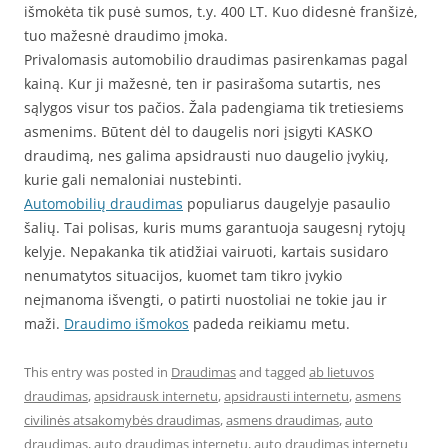
išmokėta tik pusė sumos, t.y. 400 LT. Kuo didesnė franšizė,
tuo mažesnė draudimo įmoka.
Privalomasis automobilio draudimas pasirenkamas pagal
kainą. Kur ji mažesnė, ten ir pasirašoma sutartis, nes
sąlygos visur tos pačios. Žala padengiama tik tretiesiems
asmenims. Būtent dėl to daugelis nori įsigyti KASKO
draudimą, nes galima apsidrausti nuo daugelio įvykių,
kurie gali nemaloniai nustebinti.
Automobilių draudimas
populiarus daugelyje pasaulio
šalių. Tai polisas, kuris mums garantuoja saugesnį rytojų
kelyje. Nepakanka tik atidžiai vairuoti, kartais susidaro
nenumatytos situacijos, kuomet tam tikro įvykio
neįmanoma išvengti, o patirti nuostoliai ne tokie jau ir
maži.
Draudimo išmokos
padeda reikiamu metu.
This entry was posted in
Draudimas
and tagged
ab lietuvos
draudimas
,
apsidrausk internetu
,
apsidrausti internetu
,
asmens
civilinės atsakomybės draudimas
,
asmens draudimas
,
auto
draudimas
,
auto draudimas internetu
,
auto draudimas internetu