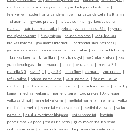
medinis namelis su ciuozykla
|
efektyvio biologinės bakterijos
|
fejerverkai
|
sodui
|
brita vandens filtrai
|
privatus darzelis
|
šiltnamiai
|
siltnamiai
|
gyvunu prekes
|
maistas sunims
|
geriausias sunu
maistas
|
kaip issirinkti kraika
|
gelbsti gyvūnus nuo karščio
|
gyvūnų
maudynės vasarą
|
šunų mityba
|
sausas maistas
|
kačių kraikas
|
kraikas katėms
|
gyvūnams internetu
|
perkamiausios internetu
|
geriausias kraikas
|
akcija prekems
|
zooprekės
|
kaip išsirinkti kraiką
|
kraikas katėms
|
brita filtrai
|
kaip ismokyti
|
natūralus kraikas
|
kas
yra odontologas
|
brita maxtra
|
aluna
|
brita aluna
|
marella 2,4
|
marella 3,5
|
style 2,4
|
style 3,6
|
brita flow
|
elemaris
|
zoo prekes
|
tofu kraikas
|
priedai nameliams
|
vaikų nameliai
|
žaidimui lauke
|
mediniai
|
mediniai vaikų
|
namelių kaina
|
nameliai vaikams
|
namelių
kaina
|
mediniai vaikams
|
namelių kaina
|
zoo prekes
|
Akių lęšiai
|
vaiku zaidimui
|
nameliai vaikams
|
mediniai nameliai
|
namelis
|
vaiku
mediniai nameliai
|
nameliai vaiku zaidimui
|
mediniai vaikams
|
vaiku
nameliai
|
siukliu isvezimas klaipeda
|
vaiku nameliai
|
kroviniu
pervezimas klaipeda
|
tralas klaipeda
|
griovimo darbai klaipeda
|
siukliu isvezimas
|
klinkerio trinkeles
|
biopreparatai nuotekoms
|