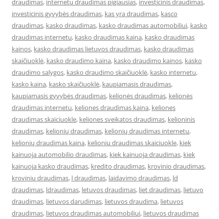
draudimas
,
internetu draudimas pigiausias
,
investicinis draudimas
,
investicinis gyvybės draudimas
,
kas yra draudimas
,
kasco
draudimas
,
kasko draudimas
,
kasko draudimas automobiliui
,
kasko
draudimas internetu
,
kasko draudimas kaina
,
kasko draudimas
kainos
,
kasko draudimas lietuvos draudimas
,
kasko draudimas
skaičiuoklė
,
kasko draudimo kaina
,
kasko draudimo kainos
,
kasko
draudimo salygos
,
kasko draudimo skaičiuoklė
,
kasko internetu
,
kasko kaina
,
kasko skaičiuoklė
,
kaupiamasis draudimas
,
kaupiamasis gyvybės draudimas
,
kelionės draudimas
,
kelionės
draudimas internetu
,
keliones draudimas kaina
,
keliones
draudimas skaiciuokle
,
keliones sveikatos draudimas
,
kelioninis
draudimas
,
kelionių draudimas
,
kelionių draudimas internetu
,
kelionių draudimas kaina
,
kelioniu draudimas skaiciuokle
,
kiek
kainuoja automobilio draudimas
,
kiek kainuoja draudimas
,
kiek
kainuoja kasko draudimas
,
kredito draudimas
,
krovinio draudimas
,
kroviniu draudimas
,
l draudimas
,
laidavimo draudimas
,
ld
draudimas
,
ldraudimas
,
letuvos draudimas
,
liet draudimas
,
lietuvo
draudimas
,
lietuvos darudimas
,
lietuvos draudima
,
lietuvos
draudimas
,
lietuvos draudimas automobiliui
,
lietuvos draudimas