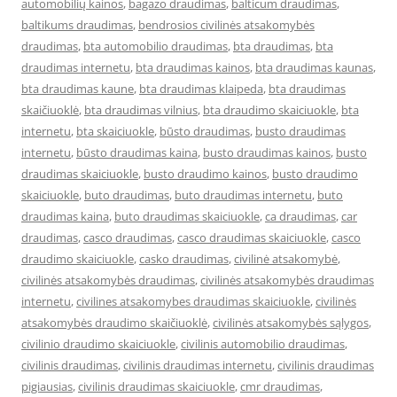
automobilių kainos
,
bagazo draudimas
,
balticum draudimas
,
baltikums draudimas
,
bendrosios civilinės atsakomybės
draudimas
,
bta automobilio draudimas
,
bta draudimas
,
bta
draudimas internetu
,
bta draudimas kainos
,
bta draudimas kaunas
,
bta draudimas kaune
,
bta draudimas klaipeda
,
bta draudimas
skaičiuoklė
,
bta draudimas vilnius
,
bta draudimo skaiciuokle
,
bta
internetu
,
bta skaiciuokle
,
būsto draudimas
,
busto draudimas
internetu
,
būsto draudimas kaina
,
busto draudimas kainos
,
busto
draudimas skaiciuokle
,
busto draudimo kainos
,
busto draudimo
skaiciuokle
,
buto draudimas
,
buto draudimas internetu
,
buto
draudimas kaina
,
buto draudimas skaiciuokle
,
ca draudimas
,
car
draudimas
,
casco draudimas
,
casco draudimas skaiciuokle
,
casco
draudimo skaiciuokle
,
casko draudimas
,
civilinė atsakomybė
,
civilinės atsakomybės draudimas
,
civilinės atsakomybės draudimas
internetu
,
civilines atsakomybes draudimas skaiciuokle
,
civilinės
atsakomybės draudimo skaičiuoklė
,
civilinės atsakomybės sąlygos
,
civilinio draudimo skaiciuokle
,
civilinis automobilio draudimas
,
civilinis draudimas
,
civilinis draudimas internetu
,
civilinis draudimas
pigiausias
,
civilinis draudimas skaiciuokle
,
cmr draudimas
,