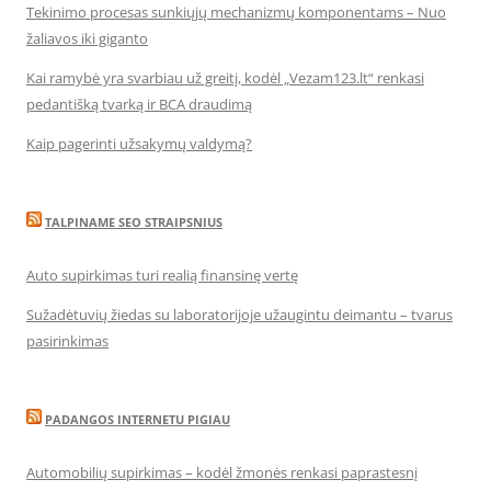
Tekinimo procesas sunkiųjų mechanizmų komponentams – Nuo
žaliavos iki giganto
Kai ramybė yra svarbiau už greitį, kodėl „Vezam123.lt“ renkasi
pedantišką tvarką ir BCA draudimą
Kaip pagerinti užsakymų valdymą?
TALPINAME SEO STRAIPSNIUS
Auto supirkimas turi realią finansinę vertę
Sužadėtuvių žiedas su laboratorijoje užaugintu deimantu – tvarus
pasirinkimas
PADANGOS INTERNETU PIGIAU
Automobilių supirkimas – kodėl žmonės renkasi paprastesnį