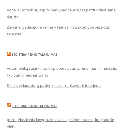
Kodėl automobilių supirkimas ypač naudingas parduodant seną,
daužtą
Žieminių padangų reikšmės – Nauda ir atsakomybė pažeidus
taisykles
SEO STRAIPSNIU TALPINIMAS
Automobilių supirkimas kaip operatyvus sprendimas – finansinio
likvidumo mechanizmas
Didelis vidaus durų pasirinkimas – rankenos ir interjeras
SEO STRAIPSNIU TALPINIMAS
Įrašo „Plastikinių langų kainos Vilniuje“ komentaras, kurį parašė
Algis