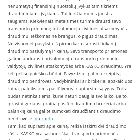
nenumatytų finansinių nuostolių įvykus tam tikriems
draudiminiams įvykiams. Tai leidžia mums jaustis
saugiems. Kiekvienais metais mes turime drausti savo
transporto priemonę privalomuoju civilinės atsakomybės
draudimu. Ieškomas ne brangus, o pigus draudimas.
Ne visuomet pavyksta iš pirmo karto surasti tinkantį
draudimo pasiūlymą ir kainą. Savo transporto priemones
galime apdrausti privalomuoju transporto priemonių
valdytojų civilinės atsakomybės arba KASKO draudimu. Yra
keli poliso paieškos būdai. Pavyzdžiui, galima kreiptis į
draudimo bendroves. Vadybininkai ar brokeriai apskaičiuos
kainą, pateiks jums pasiūlymus ir aptarsite sąlygas. Toks
būdas netinka tiems, kurie neturi daug laisvo laiko. Be to,
įprastai geriausią kainą pasiūlo draudimo brokeriai arba
palankią kainą galite sumokėti draudžiantis draudimo
bendrovėse
internetu
.
Tam, kad suprasti apie kainą, reikia išskirti dvi draudimo
rūšis. KASKO yra savanoriškas transporto priemonės