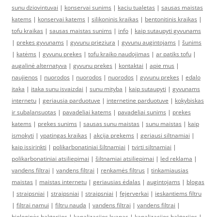
sunu dziovintuvai
|
konservai sunims
|
kaciu tualetas
|
sausas maistas
katems
|
konservai katems
|
silikoninis kraikas
|
bentonitinis kraikas
|
tofu kraikas
|
sausas maistas sunims
|
info
|
kaip sutaupyti gyvunams
|
prekes gyvunams
|
gyvunu prieziura
|
gyvunu augintojams
|
šunims
|
katėms
|
gyvunu prekes
|
tofu kraiko naudojimas
|
ar patiks tofu
|
augalinė alternatyva
|
gyvunu prekes
|
kontaktai
|
apie mus
|
naujienos
|
nuorodos
|
nuorodos
|
nuorodos
|
gyvunu prekes
|
edalo
itaka
|
itaka sunu isvaizdai
|
sunu mityba
|
kaip sutaupyti
|
gyvunams
internetu
|
geriausia parduotuve
|
internetine parduotuve
|
kokybiskas
ir subalansuotas
|
pavadeliai katems
|
pavadeliai sunims
|
prekes
katems
|
prekes sunims
|
sausas sunu maistas
|
sunu maistas
|
kaip
ismokyti
|
ypatingas kraikas
|
akcija prekems
|
geriausi siltnamiai
|
kaip issirinkti
|
polikarbonatiniai šiltnamiai
|
tvirti siltnamiai
|
polikarbonatiniai atsiliepimai
|
šiltnamiai atsiliepimai
|
led reklama
|
vandens filtrai
|
vandens filtrai
|
renkamės filtrus
|
tinkamiausias
maistas
|
maistas internetu
|
geriausias ėdalas
|
augintojams
|
blogas
|
straipsniai
|
straipsniai
|
straipsniai
|
fejerverkai
|
ieskantiems filtru
|
filtrai namui
|
filtru nauda
|
vandens filtrai
|
vandens filtrai
|
biologinės bakterijos
|
kanalizacijos kvapas
|
kanalizacijos bakterijos
|