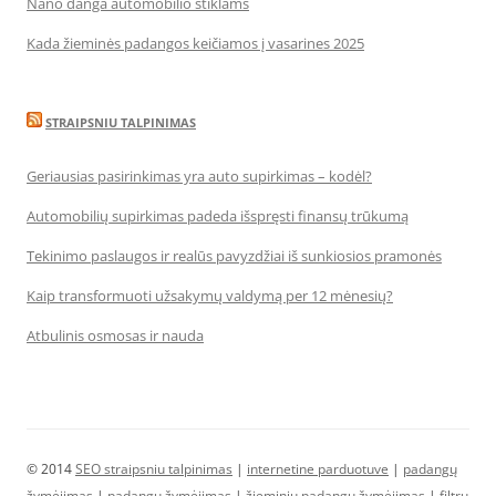
Nano danga automobilio stiklams
Kada žieminės padangos keičiamos į vasarines 2025
STRAIPSNIU TALPINIMAS
Geriausias pasirinkimas yra auto supirkimas – kodėl?
Automobilių supirkimas padeda išspręsti finansų trūkumą
Tekinimo paslaugos ir realūs pavyzdžiai iš sunkiosios pramonės
Kaip transformuoti užsakymų valdymą per 12 mėnesių?
Atbulinis osmosas ir nauda
© 2014
SEO straipsniu talpinimas
|
internetine parduotuve
|
padangų
žymėjimas
|
padangų žymėjimas
|
žieminių padangų žymėjimas
|
filtrų