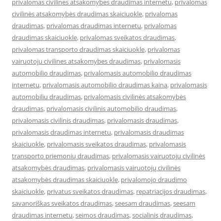
privalomas civilines atsakomybes draudimas internetu
,
privalomas
civilinės atsakomybės draudimas skaiciuokle
,
privalomas
draudimas
,
privalomas draudimas internetu
,
privalomas
draudimas skaiciuokle
,
privalomas sveikatos draudimas
,
privalomas transporto draudimas skaiciuokle
,
privalomas
vairuotoju civilines atsakomybes draudimas
,
privalomasis
automobilio draudimas
,
privalomasis automobilio draudimas
internetu
,
privalomasis automobilio draudimas kaina
,
privalomasis
automobiliu draudimas
,
privalomasis civilinės atsakomybės
draudimas
,
privalomasis civilinis automobilio draudimas
,
privalomasis civilinis draudimas
,
privalomasis draudimas
,
privalomasis draudimas internetu
,
privalomasis draudimas
skaiciuokle
,
privalomasis sveikatos draudimas
,
privalomasis
transporto priemonių draudimas
,
privalomasis vairuotojų civilinės
atsakomybės draudimas
,
privalomasis vairuotojų civilinės
atsakomybės draudimas skaiciuokle
,
privalomojo draudimo
skaiciuokle
,
privatus sveikatos draudimas
,
repatriacijos draudimas
,
savanoriškas sveikatos draudimas
,
seesam draudimas
,
seesam
draudimas internetu
,
seimos draudimas
,
socialinis draudimas
,