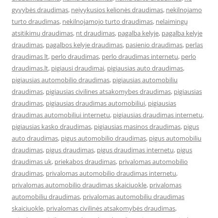
gyvybės draudimas
,
neįvykusios kelionės draudimas
,
nekilnojamo
turto draudimas
,
nekilnojamojo turto draudimas
,
nelaimingų
atsitikimų draudimas
,
nt draudimas
,
pagalba kelyje
,
pagalba kelyje
draudimas
,
pagalbos kelyje draudimas
,
pasienio draudimas
,
perlas
draudimas lt
,
perlo draudimas
,
perlo draudimas internetu
,
perlo
draudimas.lt
,
pigiausi draudimai
,
pigiausias auto draudimas
,
pigiausias automobilio draudimas
,
pigiausias automobiliu
draudimas
,
pigiausias civilines atsakomybes draudimas
,
pigiausias
draudimas
,
pigiausias draudimas automobiliui
,
pigiausias
draudimas automobiliui internetu
,
pigiausias draudimas internetu
,
pigiausias kasko draudimas
,
pigiausias masinos draudimas
,
pigus
auto draudimas
,
pigus automobilio draudimas
,
pigus automobiliu
draudimas
,
pigus draudimas
,
pigus draudimas internetu
,
pigus
draudimas uk
,
priekabos draudimas
,
privalomas automobilio
draudimas
,
privalomas automobilio draudimas internetu
,
privalomas automobilio draudimas skaiciuokle
,
privalomas
automobiliu draudimas
,
privalomas automobiliu draudimas
skaiciuokle
,
privalomas civilinės atsakomybės draudimas
,