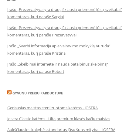
Įrašo „Prezervatyvai yra draugiškiausia priemonė Jūsų sveikatai“
komentaras, kurį parašė Sargiai
Įrašo „Prezervatyvai yra draugiškiausia priemonė Jūsų sveikatai“
komentaras, kurį parašė Prezervatyvai
Įrašo „Svarbi informacija apie vairavimo mokyklą Auruda“
komentaras, kurį parašė Kristina
Įrašo „Skelbimai internete ir nauda patalpinus skelbimą“
komentaras, kurį parašė Robert
GYVUNU PREKIU PARDUOTUVE
Geriausias maistas sterilizuotoms katėms - JOSERA
Josera Classic katėms - Ulta premium klasės kačių maistas
Aukščiausios kokybės standartas Jūsų šuns mitybai - JOSERA