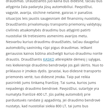
draudimas. Draudžiantis juo kaina bus didesnė, tačiau bus
atlyginta žala padaryta jūsų automobiliui. Pavyzdžiui,
vagystė, avarija, stichinė nelaimė, gaisras ir panašios
situacijos leis jaustis saugesniam dėl finansinių nuostolių.
Draudžiantis privalomuoju transporto priemonių valdytojų
civilinės atsakomybės draudimu bus atlyginti patirti
nuostoliai tik tretiesiems asmenims avarijos metu.
Nesvarbu kuriuo draudimu draudžiatės, tačiau daugeliui
automobilių savininkų rūpi pigus draudimas. Ieškant
geriausios kainos būtina atsižvelgti kuriuo draudimu norite
draustis. Draudžiantis
KASKO
atkreipkite dėmesį į sąlygas,
nes kiekvienoje draudimo bendrovėje jos gali skirtis. Nuo to
priklauso ir įmokos dydis. Įprastai, kuo didesnė transporto
priemonės vertė, tuo didesnė įmoka. Taip pat reikia
pasirinkti jums tinkamą franšizę. Tai suma, kurios jums
nepadengs draudimo bendrovė. Pavyzdžiui, sutartyje yra
numatyta franšizė 400 LT. Jūs palikę automobilį prie
parduotuvės randate jį apgadintą. Jei draudimo bendrovė
nustatys, kad nuostoliai siekia 800 LT, tai jums bus