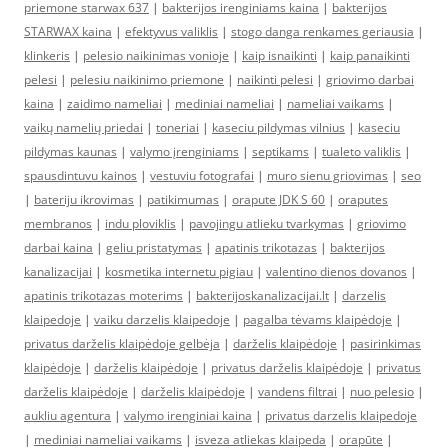
priemone starwax 637
|
bakterijos irenginiams kaina
|
bakterijos
STARWAX kaina
|
efektyvus valiklis
|
stogo danga renkames geriausia
|
klinkeris
|
pelesio naikinimas vonioje
|
kaip isnaikinti
|
kaip panaikinti
pelesi
|
pelesiu naikinimo priemone
|
naikinti pelesi
|
griovimo darbai
kaina
|
zaidimo nameliai
|
mediniai nameliai
|
nameliai vaikams
|
vaikų namelių priedai
|
toneriai
|
kaseciu pildymas vilnius
|
kaseciu
pildymas kaunas
|
valymo įrenginiams
|
septikams
|
tualeto valiklis
|
spausdintuvu kainos
|
vestuviu fotografai
|
muro sienu griovimas
|
seo
|
bateriju ikrovimas
|
patikimumas
|
orapute JDK S 60
|
oraputes
membranos
|
indu ploviklis
|
pavojingu atlieku tvarkymas
|
griovimo
darbai kaina
|
geliu pristatymas
|
apatinis trikotazas
|
bakterijos
kanalizacijai
|
kosmetika internetu pigiau
|
valentino dienos dovanos
|
apatinis trikotazas moterims
|
bakterijoskanalizacijai.lt
|
darzelis
klaipedoje
|
vaiku darzelis klaipedoje
|
pagalba tėvams klaipėdoje
|
privatus darželis klaipėdoje gelbėja
|
darželis klaipėdoje
|
pasirinkimas
klaipėdoje
|
darželis klaipėdoje
|
privatus darželis klaipėdoje
|
privatus
darželis klaipėdoje
|
darželis klaipėdoje
|
vandens filtrai
|
nuo pelesio
|
aukliu agentura
|
valymo irenginiai kaina
|
privatus darzelis klaipedoje
|
mediniai nameliai vaikams
|
isveza atliekas klaipeda
|
orapūte
|