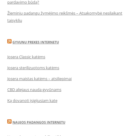
pardavimo būdą?
Žieminių padangų žymėjimo reikšmės – Atsakomybė nesilaikant
taisyklių
GYVUNU PREKES INTERNETU
Josera Classic katėms
Josera sterilizuotoms katėms
Josera maistas katėms – atsiliepimai
CBD aliejaus nauda gyvūnams
Ką dovanoti įsigijusiam katę
NAUJOS PADANGOS INTERNETU