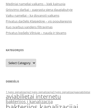
Mediniai nameliai vaikams – kiek kainuoja
Griovimo darbai – paprasta siena daugiabutyje
Vaikų nameliai – ką dovanoti vaikams
Privatus darželis Klaipėdoje – vis populiaresnis
Kuo svarbus vandens filtravimas
Privatus lopšelis Vilniuje – nauda ir tėvams
KATEGORIJOS
Kategorijos
DEBESĖLIS
1 lygio signalizacija
2 lygio signalizacija
3 lygio signalizacija
aviabilietai
aviabilietai internetu
bakterijos i kanalizacija
bakterijos kanalizacijai