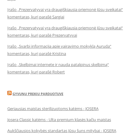
Įrašo „Prezervatyvai yra draugiškiausia priemonė Jūsų sveikatai“
komentaras, kurį parašė Sargiai
Įrašo „Prezervatyvai yra draugiškiausia priemonė Jūsų sveikatai“
komentaras, kurį parašė Prezervatyvai
Įrašo „Svarbi informacija apie vairavimo mokyklą Auruda“
komentaras, kurį parašė Kristina
Įrašo „Skelbimai internete ir nauda patalpinus skelbimą“
komentaras, kurį parašė Robert
GYVUNU PREKIU PARDUOTUVE
Geriausias maistas sterilizuotoms katėms - JOSERA
Josera Classic katėms - Ulta premium klasės kačių maistas
Aukščiausios kokybės standartas Jūsų šuns mitybai - JOSERA