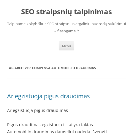
Skip
to
SEO straipsnių talpinimas
content
Talpiname kokybiškus SEO straipsnius atgalinių nuorodų sukūrimui
– flashgame.lt
Menu
TAG ARCHIVES:
COMPENSA AUTOMOBILIO DRAUDIMAS
Ar egzistuoja pigus draudimas
Ar egzistuoja pigus draudimas
Pigus draudimas egzistuoja ir tai yra faktas
Automobilio draudimas daugeliui padeda išvengti