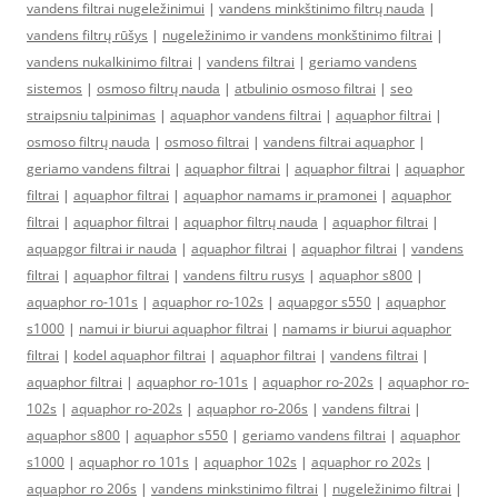
vandens filtrai nugeležinimui
|
vandens minkštinimo filtrų nauda
|
vandens filtrų rūšys
|
nugeležinimo ir vandens monkštinimo filtrai
|
vandens nukalkinimo filtrai
|
vandens filtrai
|
geriamo vandens
sistemos
|
osmoso filtrų nauda
|
atbulinio osmoso filtrai
|
seo
straipsniu talpinimas
|
aquaphor vandens filtrai
|
aquaphor filtrai
|
osmoso filtrų nauda
|
osmoso filtrai
|
vandens filtrai aquaphor
|
geriamo vandens filtrai
|
aquaphor filtrai
|
aquaphor filtrai
|
aquaphor
filtrai
|
aquaphor filtrai
|
aquaphor namams ir pramonei
|
aquaphor
filtrai
|
aquaphor filtrai
|
aquaphor filtrų nauda
|
aquaphor filtrai
|
aquapgor filtrai ir nauda
|
aquaphor filtrai
|
aquaphor filtrai
|
vandens
filtrai
|
aquaphor filtrai
|
vandens filtru rusys
|
aquaphor s800
|
aquaphor ro-101s
|
aquaphor ro-102s
|
aquapgor s550
|
aquaphor
s1000
|
namui ir biurui aquaphor filtrai
|
namams ir biurui aquaphor
filtrai
|
kodel aquaphor filtrai
|
aquaphor filtrai
|
vandens filtrai
|
aquaphor filtrai
|
aquaphor ro-101s
|
aquaphor ro-202s
|
aquaphor ro-
102s
|
aquaphor ro-202s
|
aquaphor ro-206s
|
vandens filtrai
|
aquaphor s800
|
aquaphor s550
|
geriamo vandens filtrai
|
aquaphor
s1000
|
aquaphor ro 101s
|
aquaphor 102s
|
aquaphor ro 202s
|
aquaphor ro 206s
|
vandens minkstinimo filtrai
|
nugeležinimo filtrai
|