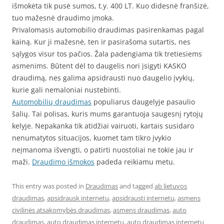
išmokėta tik pusė sumos, t.y. 400 LT. Kuo didesnė franšizė,
tuo mažesnė draudimo įmoka.
Privalomasis automobilio draudimas pasirenkamas pagal
kainą. Kur ji mažesnė, ten ir pasirašoma sutartis, nes
sąlygos visur tos pačios. Žala padengiama tik tretiesiems
asmenims. Būtent dėl to daugelis nori įsigyti KASKO
draudimą, nes galima apsidrausti nuo daugelio įvykių,
kurie gali nemaloniai nustebinti.
Automobilių draudimas
populiarus daugelyje pasaulio
šalių. Tai polisas, kuris mums garantuoja saugesnį rytojų
kelyje. Nepakanka tik atidžiai vairuoti, kartais susidaro
nenumatytos situacijos, kuomet tam tikro įvykio
neįmanoma išvengti, o patirti nuostoliai ne tokie jau ir
maži.
Draudimo išmokos
padeda reikiamu metu.
This entry was posted in
Draudimas
and tagged
ab lietuvos
draudimas
,
apsidrausk internetu
,
apsidrausti internetu
,
asmens
civilinės atsakomybės draudimas
,
asmens draudimas
,
auto
draudimas
,
auto draudimas internetu
,
auto draudimas internetu