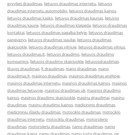
gyvybes draudimas
,
lietuvos draudimas internetu
,
lietuvos
draudimas internetu automobilio
,
lietuvos draudimas kainos
,
lietuvos draudimas kasko
,
lietuvos draudimas kaunas
,
lietuvos
draudimas kaune
,
lietuvos draudimas klaipeda
,
lietuvos draudimas
kontaktai
,
lietuvos draudimas pagalba kelyje
,
lietuvos draudimas
panevezys
,
lietuvos draudimas siauliai
,
lietuvos draudimas
skaiciuokle
,
lietuvos draudimas vilniuje
,
lietuvos draudimas vilnius
,
lietuvos draudimas.lt
,
lietuvos draudimo
,
lietuvos draudimo
kompanijos
,
lietuvos draudimo skaiciuokle
,
lietuvosdraudimas
,
lituvos draudimas
,
lt draudimas
,
mano draudimas
,
mano
draudimas.lt
,
masinos draudimas
,
masinos draudimas anglijoje
,
masinos draudimas internetu
,
masinos draudimas kainos
,
masinos
draudimas lietuvoje
,
masinos draudimas uk
,
masinos draudimo
kainos
,
masinos draudimo skaiciuokle
,
masinu draudimai
,
masinu
draudimas
,
masinu draudimo kainos
,
medicininis draudimas
,
medicininių išlaidų draudimas
,
motociklo draudimas
,
motociklo
draudimas internetu
,
motociklu draudimas
,
motorolerio
draudimas
,
motoroleriu draudimas
,
namo draudimas
,
namo
draudimas kaina
,
namu draudimas
,
namu turto draudimas
,
ne