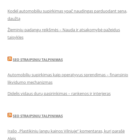
Kodėl automobilių supirkimas ypač naudingas parduodant seną,
daužtą
Žieminių padangų reikšmės – Nauda ir atsakomybė pažeidus
taisykles
SEO STRAIPSNIU TALPINIMAS
Automobilių supirkimas kaip operatyvus sprendimas – finansinio
likvidumo mechanizmas
Didelis vidaus durų pasirinkimas – rankenos ir interjeras
SEO STRAIPSNIU TALPINIMAS
Įrašo „Plastikinių langų kainos Vilniuje“ komentaras, kurį parašė
Algis