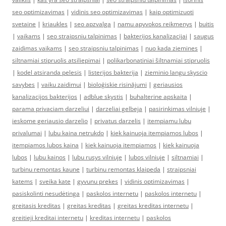
seo optimizavimas
|
vidinis seo optimizavimas
|
kaip optimizuoti
svetaine
|
kriaukles
|
seo apzvalga
|
namu apyvokos reikmenys
|
buitis
|
vaikams
|
seo straipsniu talpinimas
|
bakterijos kanalizacijai
|
saugus
zaidimas vaikams
|
seo straipsniu talpinimas
|
nuo kada ziemines
|
siltnamiai stipruolis atsiliepimai
|
polikarbonatiniai šiltnamiai stipruolis
|
kodel atsiranda pelesis
|
listerijos bakterija
|
zieminio langu skyscio
savybes
|
vaiku zaidimui
|
bioloģiskie risinājumi
|
geriausios
kanalizacijos bakterijos
|
adblue skystis
|
buhalterine apskaita
|
parama privaciam darzeliui
|
darzeliai gelbeja
|
pasirinkimas vilniuje
|
ieskome geriausio darzelio
|
privatus darzelis
|
itempiamu lubu
privalumai
|
lubu kaina netrukdo
|
kiek kainuoja itempiamos lubos
|
itempiamos lubos kaina
|
kiek kainuoja itempiamos
|
kiek kainuoja
lubos
|
lubu kainos
|
lubu rusys vilniuje
|
lubos vilniuje
|
siltnamiai
|
turbinu remontas kaune
|
turbinu remontas klaipeda
|
straipsniai
katems
|
sveika kate
|
gyvunu prekes
|
vidinis optimizavimas
|
pasiskolinti nesudėtinga
|
paskolos internetu
|
paskolos internetu
|
greitasis kreditas
|
greitas kreditas
|
greitas kreditas internetu
|
greitieji kreditai internetu
|
kreditas internetu
|
paskolos