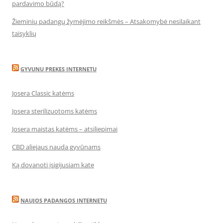
pardavimo būdą?
Žieminių padangų žymėjimo reikšmės – Atsakomybė nesilaikant
taisyklių
GYVUNU PREKES INTERNETU
Josera Classic katėms
Josera sterilizuotoms katėms
Josera maistas katėms – atsiliepimai
CBD aliejaus nauda gyvūnams
Ką dovanoti įsigijusiam katę
NAUJOS PADANGOS INTERNETU