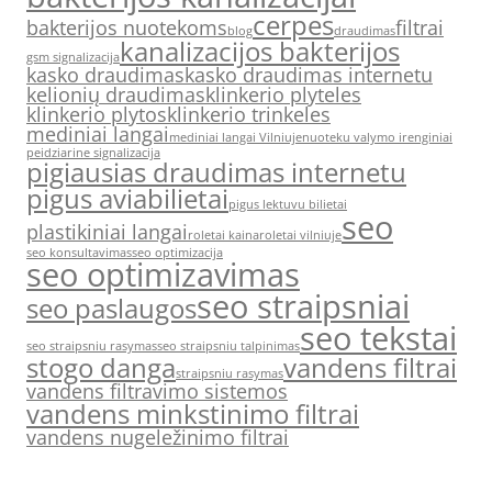
cerpes
bakterijos nuotekoms
filtrai
blog
draudimas
kanalizacijos bakterijos
gsm signalizacija
kasko draudimas
kasko draudimas internetu
kelionių draudimas
klinkerio plyteles
klinkerio plytos
klinkerio trinkeles
mediniai langai
mediniai langai Vilniuje
nuoteku valymo irenginiai
peidziarine signalizacija
pigiausias draudimas internetu
pigus aviabilietai
pigus lektuvu bilietai
seo
plastikiniai langai
roletai kaina
roletai vilniuje
seo konsultavimas
seo optimizacija
seo optimizavimas
seo straipsniai
seo paslaugos
seo tekstai
seo straipsniu rasymas
seo straipsniu talpinimas
stogo danga
vandens filtrai
straipsniu rasymas
vandens filtravimo sistemos
vandens minkstinimo filtrai
vandens nugeležinimo filtrai