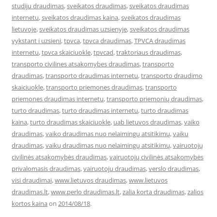
studiju draudimas
,
sveikatos draudimas
,
sveikatos draudimas
internetu
,
sveikatos draudimas kaina
,
sveikatos draudimas
lietuvoje
,
sveikatos draudimas uzsienyje
,
sveikatos draudimas
vykstant i uzsieni
,
tpvca
,
tpvca draudimas
,
TPVCA draudimas
internetu
,
tpvca skaiciuokle
,
tpvcad
,
traktoriaus draudimas
,
transporto civilines atsakomybes draudimas
,
transporto
draudimas
,
transporto draudimas internetu
,
transporto draudimo
skaiciuokle
,
transporto priemones draudimas
,
transporto
priemones draudimas internetu
,
transporto priemonių draudimas
,
turto draudimas
,
turto draudimas internetu
,
turto draudimas
kaina
,
turto draudimas skaiciuokle
,
uab lietuvos draudimas
,
vaiko
draudimas
,
vaiko draudimas nuo nelaimingų atsitikimų
,
vaiku
draudimas
,
vaikų draudimas nuo nelaimingų atsitikimų
,
vairuotojų
civilinės atsakomybės draudimas
,
vairuotojų civilinės atsakomybės
privalomasis draudimas
,
vairuotoju draudimas
,
verslo draudimas
,
visi draudimai
,
www.lietuvos draudimas
,
www.lietuvos
draudimas.lt
,
www.perlo draudimas.lt
,
zalia korta draudimas
,
zalios
kortos kaina
on
2014/08/18
.