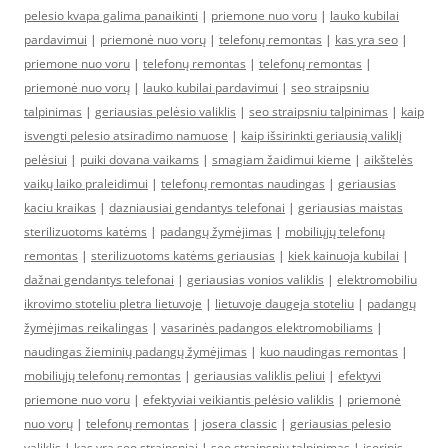
pelesio kvapa galima panaikinti
|
priemone nuo voru
|
lauko kubilai
pardavimui
|
priemonė nuo vorų
|
telefonų remontas
|
kas yra seo
|
priemone nuo voru
|
telefonų remontas
|
telefonų remontas
|
priemonė nuo vorų
|
lauko kubilai pardavimui
|
seo straipsniu
talpinimas
|
geriausias pelėsio valiklis
|
seo straipsniu talpinimas
|
kaip
isvengti pelesio atsiradimo namuose
|
kaip išsirinkti geriausią valiklį
pelėsiui
|
puiki dovana vaikams
|
smagiam žaidimui kieme
|
aikštelės
vaikų laiko praleidimui
|
telefonų remontas naudingas
|
geriausias
kaciu kraikas
|
dazniausiai gendantys telefonai
|
geriausias maistas
sterilizuotoms katėms
|
padangų žymėjimas
|
mobiliųjų telefonų
remontas
|
sterilizuotoms katėms geriausias
|
kiek kainuoja kubilai
|
dažnai gendantys telefonai
|
geriausias vonios valiklis
|
elektromobiliu
ikrovimo stoteliu pletra lietuvoje
|
lietuvoje daugeja stoteliu
|
padangų
žymėjimas reikalingas
|
vasarinės padangos elektromobiliams
|
naudingas žieminių padangų žymėjimas
|
kuo naudingas remontas
|
mobiliųjų telefonų remontas
|
geriausias valiklis peliui
|
efektyvi
priemone nuo voru
|
efektyviai veikiantis pelėsio valiklis
|
priemonė
nuo vorų
|
telefonų remontas
|
josera classic
|
geriausias pelesio
valiklis
|
kas yra seo straipsniai
|
seo straipsniu talpinimas
|
isorinis