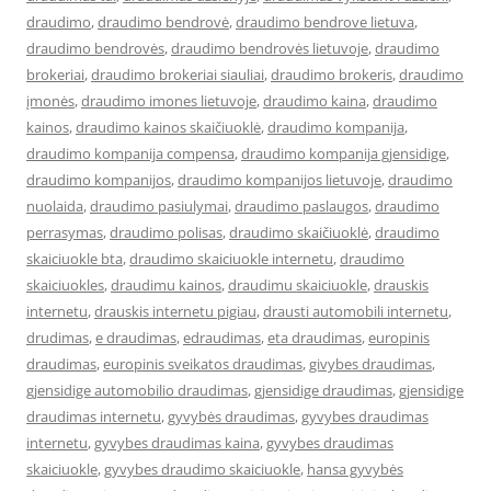
draudimo
,
draudimo bendrovė
,
draudimo bendrove lietuva
,
draudimo bendrovės
,
draudimo bendrovės lietuvoje
,
draudimo
brokeriai
,
draudimo brokeriai siauliai
,
draudimo brokeris
,
draudimo
įmonės
,
draudimo imones lietuvoje
,
draudimo kaina
,
draudimo
kainos
,
draudimo kainos skaičiuoklė
,
draudimo kompanija
,
draudimo kompanija compensa
,
draudimo kompanija gjensidige
,
draudimo kompanijos
,
draudimo kompanijos lietuvoje
,
draudimo
nuolaida
,
draudimo pasiulymai
,
draudimo paslaugos
,
draudimo
perrasymas
,
draudimo polisas
,
draudimo skaičiuoklė
,
draudimo
skaiciuokle bta
,
draudimo skaiciuokle internetu
,
draudimo
skaiciuokles
,
draudimu kainos
,
draudimu skaiciuokle
,
drauskis
internetu
,
drauskis internetu pigiau
,
drausti automobili internetu
,
drudimas
,
e draudimas
,
edraudimas
,
eta draudimas
,
europinis
draudimas
,
europinis sveikatos draudimas
,
givybes draudimas
,
gjensidige automobilio draudimas
,
gjensidige draudimas
,
gjensidige
draudimas internetu
,
gyvybės draudimas
,
gyvybes draudimas
internetu
,
gyvybes draudimas kaina
,
gyvybes draudimas
skaiciuokle
,
gyvybes draudimo skaiciuokle
,
hansa gyvybės