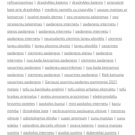
refinansavimas
|
draskykles katems
|
draskykles katems
|
pripratinti
kate prie draskykles
|
medinis namelis su ciuozykla
|
sausas maistas ar
konservai
|
isvalyti tepalo demes
|
seo straipsniu talpinimas
|
seo
straipsniu talpinimas
|
padangos internetu
|
padangos internetu
|
pigios padangos
|
padangos internetu
|
padangos internetu
|
padangos internetu
|
neuzsalantis zieminis langu ploviklis
|
zieminis
langu ploviklis
|
langu plovimo skystis
|
langu ploviklis
|
vasarines
padangos
|
ziemines padangos
|
padangos pigiau
|
padangos
internetu
|
nuo kada keiciamos padangos
|
ziemines padangos
|
vasarines padangos
|
padangu pasirinkimas
|
nuo kada keiciamos
padangos
|
ziemines padangos
|
vasarines padangos
|
Kiek kainuoja
vasarines padangos
|
Geriausi asariniu padangu gamintojai 2021
metais
|
tofu su bambuko anglimi
|
tofu zalios arbatos ekstraktu
|
tofu
kraikas originalus
|
prekiu gyvunams grazinimas
|
elektromobiliu
krovimo stoteles
|
paskolos bustui
|
mini paskolos internetu
|
kaciu
mityba
|
išmokykite katę
|
perkraustymo paslaugos vilniuje
|
meistras
vilniuje
|
odontologijos klinika
|
super premium
|
sunu maistas
|
sunu
edalas
|
valandinis darzelis vilniuje
|
josera katems
|
josera maistas
sunims
|
paskolos internetu
|
guoliai sunims
|
dubeneliai sunims
|