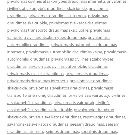
privalomas civilines atsakomybes draudimas internetu
,
privalomas
civilinės atsakomybės draudimas skaiciuokle
,
privalomas
draudimas
,
privalomas draudimas internetu
,
privalomas
draudimas skaiciuokle
,
privalomas sveikatos draudimas
,
privalomas transporto draudimas skaiciuokle
,
privalomas
vairuotoju civilines atsakomybes draudimas
,
privalomasis
automobilio draudimas
,
privalomasis automobilio draudimas
internetu
,
privalomasis automobilio draudimas kaina
,
privalomasis
automobiliu draudimas
,
privalomasis civilinės atsakomybės
draudimas
,
privalomasis civilinis automobilio draudimas
,
privalomasis civilinis draudimas
,
privalomasis draudimas
,
privalomasis draudimas internetu
,
privalomasis draudimas
skaiciuokle
,
privalomasis sveikatos draudimas
,
privalomasis
transporto priemonių draudimas
,
privalomasis vairuotojų civilinės
atsakomybės draudimas
,
privalomasis vairuotojų civilinės
atsakomybės draudimas skaiciuokle
,
privalomojo draudimo
skaiciuokle
,
privatus sveikatos draudimas
,
repatriacijos draudimas
,
savanoriškas sveikatos draudimas
,
seesam draudimas
,
seesam
draudimas internetu
,
seimos draudimas
,
socialinis draudimas
,