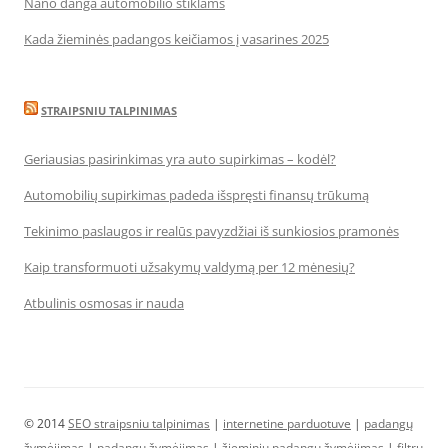
Nano danga automobilio stiklams
Kada žieminės padangos keičiamos į vasarines 2025
STRAIPSNIU TALPINIMAS
Geriausias pasirinkimas yra auto supirkimas – kodėl?
Automobilių supirkimas padeda išspręsti finansų trūkumą
Tekinimo paslaugos ir realūs pavyzdžiai iš sunkiosios pramonės
Kaip transformuoti užsakymų valdymą per 12 mėnesių?
Atbulinis osmosas ir nauda
© 2014
SEO straipsniu talpinimas
|
internetine parduotuve
|
padangų
žymėjimas
|
padangų žymėjimas
|
žieminių padangų žymėjimas
|
filtrų