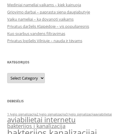
Mediniai nameliai vaikams – kiek kainuoja
Griovimo darbai – paprasta siena daugiabutyje
Vaikų nameliai – ką dovanoti vaikams
Privatus darželis Klaipėdoje – vis populiaresnis
Kuo svarbus vandens filtravimas
Privatus lopšelis Vilniuje – nauda ir tėvams
KATEGORIJOS
Kategorijos
DEBESĖLIS
1 lygio signalizacija
2 lygio signalizacija
3 lygio signalizacija
aviabilietai
aviabilietai internetu
bakterijos i kanalizacija
bakterijos kanalizacijai