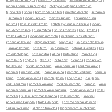
medinis namelis su ciuozykla
|
efektyvio biologinės bakterijos
|
fejerverkai
|
sodui
|
brita vandens filtrai
|
privatus darzelis
|
šiltnamiai
|
siltnamiai
|
gyvunu prekes
|
maistas sunims
|
geriausias sunu
maistas
|
kaip issirinkti kraika
|
gelbsti gyvūnus nuo karščio
|
gyvūnų
maudynės vasarą
|
šunų mityba
|
sausas maistas
|
kačių kraikas
|
kraikas katėms
|
gyvūnams internetu
|
perkamiausios internetu
|
geriausias kraikas
|
akcija prekems
|
zooprekės
|
kaip išsirinkti kraiką
|
kraikas katėms
|
brita filtrai
|
kaip ismokyti
|
natūralus kraikas
|
kas
yra odontologas
|
brita maxtra
|
aluna
|
brita aluna
|
marella 2,4
|
marella 3,5
|
style 2,4
|
style 3,6
|
brita flow
|
elemaris
|
zoo prekes
|
tofu kraikas
|
priedai nameliams
|
vaikų nameliai
|
žaidimui lauke
|
mediniai
|
mediniai vaikų
|
namelių kaina
|
nameliai vaikams
|
namelių
kaina
|
mediniai vaikams
|
namelių kaina
|
zoo prekes
|
Akių lęšiai
|
vaiku zaidimui
|
nameliai vaikams
|
mediniai nameliai
|
namelis
|
vaiku
mediniai nameliai
|
nameliai vaiku zaidimui
|
mediniai vaikams
|
vaiku
nameliai
|
siukliu isvezimas klaipeda
|
vaiku nameliai
|
kroviniu
pervezimas klaipeda
|
tralas klaipeda
|
griovimo darbai klaipeda
|
siukliu isvezimas
|
klinkerio trinkeles
|
biopreparatai nuotekoms
|