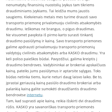
nenumatytų finansinių nuostolių įvykus tam tikriems
draudiminiams įvykiams. Tai leidžia mums jaustis
saugiems. Kiekvienais metais mes turime drausti savo
transporto priemonę privalomuoju civilinės atsakomybės
draudimu. Ieškomas ne brangus, o pigus draudimas.
Ne visuomet pavyksta iš pirmo karto surasti tinkantį
draudimo pasiūlymą ir kainą. Savo transporto priemones
galime apdrausti privalomuoju transporto priemonių
valdytojų civilinės atsakomybės arba KASKO draudimu. Yra
keli poliso paieškos būdai. Pavyzdžiui, galima kreiptis į
draudimo bendroves. Vadybininkai ar brokeriai apskaičiuos
kainą, pateiks jums pasiūlymus ir aptarsite sąlygas. Toks
būdas netinka tiems, kurie neturi daug laisvo laiko. Be to,
įprastai geriausią kainą pasiūlo draudimo brokeriai arba
palankią kainą galite sumokėti draudžiantis draudimo
bendrovėse
internetu
.
Tam, kad suprasti apie kainą, reikia išskirti dvi draudimo
rūšis. KASKO yra savanoriškas transporto priemonės