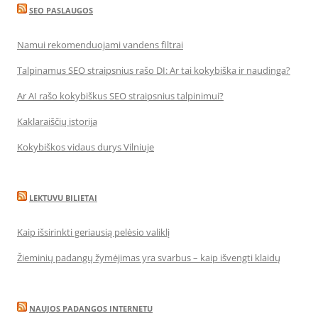
SEO PASLAUGOS
Namui rekomenduojami vandens filtrai
Talpinamus SEO straipsnius rašo DI: Ar tai kokybiška ir naudinga?
Ar AI rašo kokybiškus SEO straipsnius talpinimui?
Kaklaraiščių istorija
Kokybiškos vidaus durys Vilniuje
LEKTUVU BILIETAI
Kaip išsirinkti geriausią pelėsio valiklį
Žieminių padangų žymėjimas yra svarbus – kaip išvengti klaidų
NAUJOS PADANGOS INTERNETU