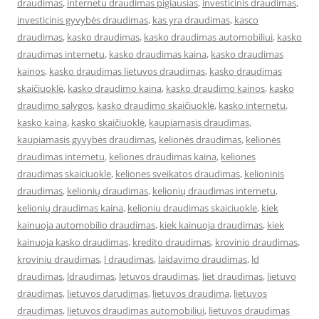
draudimas
,
internetu draudimas pigiausias
,
investicinis draudimas
,
investicinis gyvybės draudimas
,
kas yra draudimas
,
kasco
draudimas
,
kasko draudimas
,
kasko draudimas automobiliui
,
kasko
draudimas internetu
,
kasko draudimas kaina
,
kasko draudimas
kainos
,
kasko draudimas lietuvos draudimas
,
kasko draudimas
skaičiuoklė
,
kasko draudimo kaina
,
kasko draudimo kainos
,
kasko
draudimo salygos
,
kasko draudimo skaičiuoklė
,
kasko internetu
,
kasko kaina
,
kasko skaičiuoklė
,
kaupiamasis draudimas
,
kaupiamasis gyvybės draudimas
,
kelionės draudimas
,
kelionės
draudimas internetu
,
keliones draudimas kaina
,
keliones
draudimas skaiciuokle
,
keliones sveikatos draudimas
,
kelioninis
draudimas
,
kelionių draudimas
,
kelionių draudimas internetu
,
kelionių draudimas kaina
,
kelioniu draudimas skaiciuokle
,
kiek
kainuoja automobilio draudimas
,
kiek kainuoja draudimas
,
kiek
kainuoja kasko draudimas
,
kredito draudimas
,
krovinio draudimas
,
kroviniu draudimas
,
l draudimas
,
laidavimo draudimas
,
ld
draudimas
,
ldraudimas
,
letuvos draudimas
,
liet draudimas
,
lietuvo
draudimas
,
lietuvos darudimas
,
lietuvos draudima
,
lietuvos
draudimas
,
lietuvos draudimas automobiliui
,
lietuvos draudimas