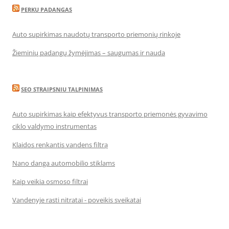
PERKU PADANGAS
Auto supirkimas naudotų transporto priemonių rinkoje
Žieminių padangų žymėjimas – saugumas ir nauda
SEO STRAIPSNIU TALPINIMAS
Auto supirkimas kaip efektyvus transporto priemonės gyvavimo
ciklo valdymo instrumentas
Klaidos renkantis vandens filtrą
Nano danga automobilio stiklams
Kaip veikia osmoso filtrai
Vandenyje rasti nitratai - poveikis sveikatai