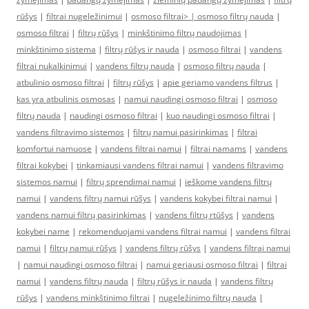
rūšys
|
filtrai nugeležinimui
|
osmoso filtrai> |
osmoso filtrų nauda
|
osmoso filtrai
|
filtrų rūšys
|
minkštinimo filtrų naudojimas
|
minkštinimo sistema
|
filtrų rūšys ir nauda
|
osmoso filtrai
|
vandens
filtrai nukalkinimui
|
vandens filtrų nauda
|
osmoso filtrų nauda
|
atbulinio osmoso filtrai
|
filtrų rūšys
|
apie geriamo vandens filtrus
|
kas yra atbulinis osmosas
|
namui naudingi osmoso filtrai
|
osmoso
filtrų nauda
|
naudingi osmoso filtrai
|
kuo naudingi osmoso filtrai
|
vandens filtravimo sistemos
|
filtrų namui pasirinkimas
|
filtrai
komfortui namuose
|
vandens filtrai namui
|
filtrai namams
|
vandens
filtrai kokybei
|
tinkamiausi vandens filtrai namui
|
vandens filtravimo
sistemos namui
|
filtrų sprendimai namui
|
ieškome vandens filtrų
namui
|
vandens filtrų namui rūšys
|
vandens kokybei filtrai namui
|
vandens namui filtrų pasirinkimas
|
vandens filtrų rtūšys
|
vandens
kokybei name
|
rekomenduojami vandens filtrai namui
|
vandens filtrai
namui
|
filtrų namui rūšys
|
vandens filtrų rūšys
|
vandens filtrai namui
|
namui naudingi osmoso filtrai
|
namui geriausi osmoso filtrai
|
filtrai
namui
|
vandens filtrų nauda
|
filtrų rūšys ir nauda
|
vandens filtrų
rūšys
|
vandens minkštinimo filtrai
|
nugeležinimo filtrų nauda
|