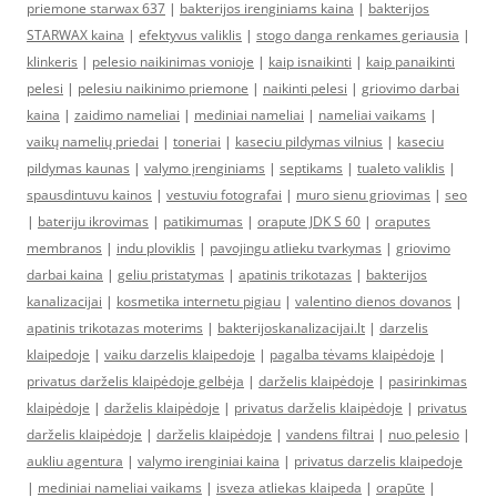
priemone starwax 637
|
bakterijos irenginiams kaina
|
bakterijos
STARWAX kaina
|
efektyvus valiklis
|
stogo danga renkames geriausia
|
klinkeris
|
pelesio naikinimas vonioje
|
kaip isnaikinti
|
kaip panaikinti
pelesi
|
pelesiu naikinimo priemone
|
naikinti pelesi
|
griovimo darbai
kaina
|
zaidimo nameliai
|
mediniai nameliai
|
nameliai vaikams
|
vaikų namelių priedai
|
toneriai
|
kaseciu pildymas vilnius
|
kaseciu
pildymas kaunas
|
valymo įrenginiams
|
septikams
|
tualeto valiklis
|
spausdintuvu kainos
|
vestuviu fotografai
|
muro sienu griovimas
|
seo
|
bateriju ikrovimas
|
patikimumas
|
orapute JDK S 60
|
oraputes
membranos
|
indu ploviklis
|
pavojingu atlieku tvarkymas
|
griovimo
darbai kaina
|
geliu pristatymas
|
apatinis trikotazas
|
bakterijos
kanalizacijai
|
kosmetika internetu pigiau
|
valentino dienos dovanos
|
apatinis trikotazas moterims
|
bakterijoskanalizacijai.lt
|
darzelis
klaipedoje
|
vaiku darzelis klaipedoje
|
pagalba tėvams klaipėdoje
|
privatus darželis klaipėdoje gelbėja
|
darželis klaipėdoje
|
pasirinkimas
klaipėdoje
|
darželis klaipėdoje
|
privatus darželis klaipėdoje
|
privatus
darželis klaipėdoje
|
darželis klaipėdoje
|
vandens filtrai
|
nuo pelesio
|
aukliu agentura
|
valymo irenginiai kaina
|
privatus darzelis klaipedoje
|
mediniai nameliai vaikams
|
isveza atliekas klaipeda
|
orapūte
|