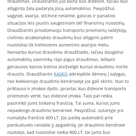
draudimas. Draudžiantis juo kaina bus didesnė, tačiau bus
atlyginta žala padaryta jūsų automobiliui. Pavyzdžiui,
vagystė, avarija, stichinė nelaimė, gaisras ir panašios
situacijos leis jaustis saugesniam dėl finansinių nuostolių.
Draudžiantis privalomuoju transporto priemonių valdytojų
civilinės atsakomybės draudimu bus atlyginti patirti
nuostoliai tik tretiesiems asmenims avarijos metu.
Nesvarbu kuriuo draudimu draudžiatės, tačiau daugeliui
automobilių savininkų rūpi pigus draudimas. Ieškant
geriausios kainos būtina atsižvelgti kuriuo draudimu norite
draustis. Draudžiantis
KASKO
atkreipkite dėmesį į sąlygas,
nes kiekvienoje draudimo bendrovėje jos gali skirtis. Nuo to
priklauso ir įmokos dydis. Įprastai, kuo didesnė transporto
priemonės vertė, tuo didesnė įmoka. Taip pat reikia
pasirinkti jums tinkamą franšizę. Tai suma, kurios jums
nepadengs draudimo bendrovė. Pavyzdžiui, sutartyje yra
numatyta franšizė 400 LT. Jūs palikę automobilį prie
parduotuvės randate jį apgadintą. Jei draudimo bendrovė
nustatys, kad nuostoliai siekia 800 LT, tai jums bus