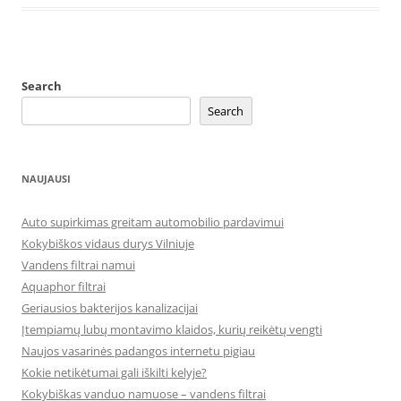
Search
Search
NAUJAUSI
Auto supirkimas greitam automobilio pardavimui
Kokybiškos vidaus durys Vilniuje
Vandens filtrai namui
Aquaphor filtrai
Geriausios bakterijos kanalizacijai
Įtempiamų lubų montavimo klaidos, kurių reikėtų vengti
Naujos vasarinės padangos internetu pigiau
Kokie netikėtumai gali iškilti kelyje?
Kokybiškas vanduo namuose – vandens filtrai