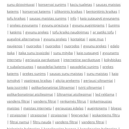
sunu dziovintuvai
|
konservai sunims
|
kaciu tualetas
|
sausas maistas
katems
|
konservai katems
|
silikoninis kraikas
|
bentonitinis kraikas
|
tofu kraikas
|
sausas maistas sunims
|
info
|
kaip sutaupyti gyvunams
|
prekes gyvunams
|
gyvunu prieziura
|
gyvunu augintojams
|
šunims
|
katėms
|
gyvunu prekes
|
tofu kraiko naudojimas
|
ar patiks tofu
|
augalinė alternatyva
|
gyvunu prekes
|
kontaktai
|
apie mus
|
naujienos
|
nuorodos
|
nuorodos
|
nuorodos
|
gyvunu prekes
|
edalo
itaka
|
itaka sunu isvaizdai
|
sunu mityba
|
kaip sutaupyti
|
gyvunams
internetu
|
geriausia parduotuve
|
internetine parduotuve
|
kokybiskas
ir subalansuotas
|
pavadeliai katems
|
pavadeliai sunims
|
prekes
katems
|
prekes sunims
|
sausas sunu maistas
|
sunu maistas
|
kaip
ismokyti
|
ypatingas kraikas
|
akcija prekems
|
geriausi siltnamiai
|
kaip issirinkti
|
polikarbonatiniai šiltnamiai
|
tvirti siltnamiai
|
polikarbonatiniai atsiliepimai
|
šiltnamiai atsiliepimai
|
led reklama
|
vandens filtrai
|
vandens filtrai
|
renkamės filtrus
|
tinkamiausias
maistas
|
maistas internetu
|
geriausias ėdalas
|
augintojams
|
blogas
|
straipsniai
|
straipsniai
|
straipsniai
|
fejerverkai
|
ieskantiems filtru
|
filtrai namui
|
filtru nauda
|
vandens filtrai
|
vandens filtrai
|
biologinės bakterijos
|
kanalizacijos kvapas
|
kanalizacijos bakterijos
|