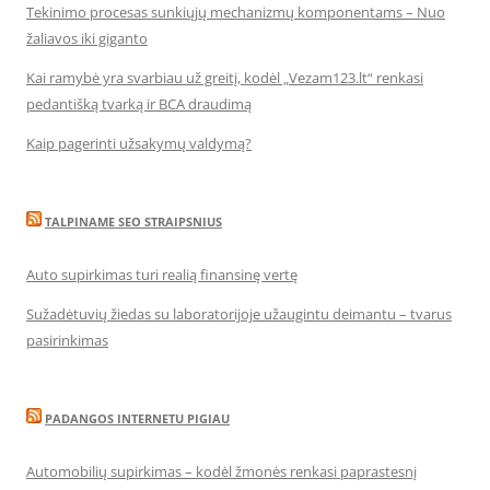
Tekinimo procesas sunkiųjų mechanizmų komponentams – Nuo
žaliavos iki giganto
Kai ramybė yra svarbiau už greitį, kodėl „Vezam123.lt“ renkasi
pedantišką tvarką ir BCA draudimą
Kaip pagerinti užsakymų valdymą?
TALPINAME SEO STRAIPSNIUS
Auto supirkimas turi realią finansinę vertę
Sužadėtuvių žiedas su laboratorijoje užaugintu deimantu – tvarus
pasirinkimas
PADANGOS INTERNETU PIGIAU
Automobilių supirkimas – kodėl žmonės renkasi paprastesnį