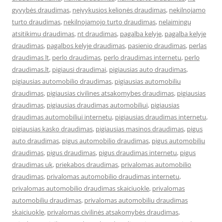
gyvybės draudimas
,
neįvykusios kelionės draudimas
,
nekilnojamo
turto draudimas
,
nekilnojamojo turto draudimas
,
nelaimingų
atsitikimų draudimas
,
nt draudimas
,
pagalba kelyje
,
pagalba kelyje
draudimas
,
pagalbos kelyje draudimas
,
pasienio draudimas
,
perlas
draudimas lt
,
perlo draudimas
,
perlo draudimas internetu
,
perlo
draudimas.lt
,
pigiausi draudimai
,
pigiausias auto draudimas
,
pigiausias automobilio draudimas
,
pigiausias automobiliu
draudimas
,
pigiausias civilines atsakomybes draudimas
,
pigiausias
draudimas
,
pigiausias draudimas automobiliui
,
pigiausias
draudimas automobiliui internetu
,
pigiausias draudimas internetu
,
pigiausias kasko draudimas
,
pigiausias masinos draudimas
,
pigus
auto draudimas
,
pigus automobilio draudimas
,
pigus automobiliu
draudimas
,
pigus draudimas
,
pigus draudimas internetu
,
pigus
draudimas uk
,
priekabos draudimas
,
privalomas automobilio
draudimas
,
privalomas automobilio draudimas internetu
,
privalomas automobilio draudimas skaiciuokle
,
privalomas
automobiliu draudimas
,
privalomas automobiliu draudimas
skaiciuokle
,
privalomas civilinės atsakomybės draudimas
,