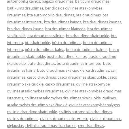
automobilių kainos
,
bagazo draudimas
,
balticum draudimas
,
baltikums draudimas
,
bendrosios civilinės atsakomybės
draudimas
,
bta automobilio draudimas
,
bta draudimas
,
bta
draudimas internetu
,
bta draudimas kainos
,
bta draudimas kaunas
,
bta draudimas kaune
,
bta draudimas klaipeda
,
bta draudimas
skaičiuoklė
,
bta draudimas vilnius
,
bta draudimo skaiciuokle
,
bta
internetu
,
bta skaiciuokle
,
būsto draudimas
,
busto draudimas
internetu
,
būsto draudimas kaina
,
busto draudimas kainos
,
busto
draudimas skaiciuokle
,
busto draudimo kainos
,
busto draudimo
skaiciuokle
,
buto draudimas
,
buto draudimas internetu
,
buto
draudimas kaina
,
buto draudimas skaiciuokle
,
ca draudimas
,
car
draudimas
,
casco draudimas
,
casco draudimas skaiciuokle
,
casco
draudimo skaiciuokle
,
casko draudimas
,
civilinė atsakomybė
,
civilinės atsakomybės draudimas
,
civilinės atsakomybės draudimas
internetu
,
civilines atsakomybes draudimas skaiciuokle
,
civilinės
atsakomybės draudimo skaičiuoklė
,
civilinės atsakomybės sąlygos
,
civilinio draudimo skaiciuokle
,
civilinis automobilio draudimas
,
civilinis draudimas
,
civilinis draudimas internetu
,
civilinis draudimas
pigiausias
,
civilinis draudimas skaiciuokle
,
cmr draudimas
,