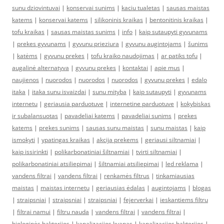
sunu dziovintuvai
|
konservai sunims
|
kaciu tualetas
|
sausas maistas
katems
|
konservai katems
|
silikoninis kraikas
|
bentonitinis kraikas
|
tofu kraikas
|
sausas maistas sunims
|
info
|
kaip sutaupyti gyvunams
|
prekes gyvunams
|
gyvunu prieziura
|
gyvunu augintojams
|
šunims
|
katėms
|
gyvunu prekes
|
tofu kraiko naudojimas
|
ar patiks tofu
|
augalinė alternatyva
|
gyvunu prekes
|
kontaktai
|
apie mus
|
naujienos
|
nuorodos
|
nuorodos
|
nuorodos
|
gyvunu prekes
|
edalo
itaka
|
itaka sunu isvaizdai
|
sunu mityba
|
kaip sutaupyti
|
gyvunams
internetu
|
geriausia parduotuve
|
internetine parduotuve
|
kokybiskas
ir subalansuotas
|
pavadeliai katems
|
pavadeliai sunims
|
prekes
katems
|
prekes sunims
|
sausas sunu maistas
|
sunu maistas
|
kaip
ismokyti
|
ypatingas kraikas
|
akcija prekems
|
geriausi siltnamiai
|
kaip issirinkti
|
polikarbonatiniai šiltnamiai
|
tvirti siltnamiai
|
polikarbonatiniai atsiliepimai
|
šiltnamiai atsiliepimai
|
led reklama
|
vandens filtrai
|
vandens filtrai
|
renkamės filtrus
|
tinkamiausias
maistas
|
maistas internetu
|
geriausias ėdalas
|
augintojams
|
blogas
|
straipsniai
|
straipsniai
|
straipsniai
|
fejerverkai
|
ieskantiems filtru
|
filtrai namui
|
filtru nauda
|
vandens filtrai
|
vandens filtrai
|
biologinės bakterijos
|
kanalizacijos kvapas
|
kanalizacijos bakterijos
|