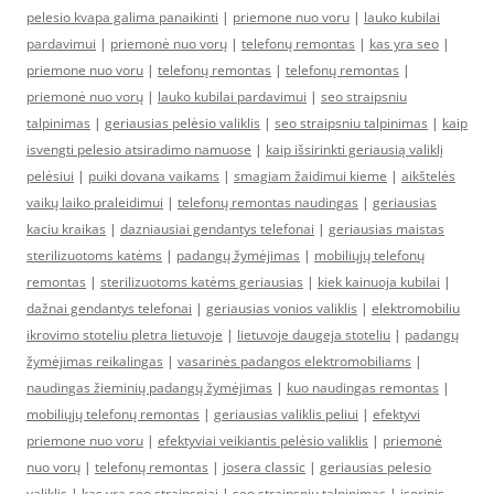
pelesio kvapa galima panaikinti
|
priemone nuo voru
|
lauko kubilai
pardavimui
|
priemonė nuo vorų
|
telefonų remontas
|
kas yra seo
|
priemone nuo voru
|
telefonų remontas
|
telefonų remontas
|
priemonė nuo vorų
|
lauko kubilai pardavimui
|
seo straipsniu
talpinimas
|
geriausias pelėsio valiklis
|
seo straipsniu talpinimas
|
kaip
isvengti pelesio atsiradimo namuose
|
kaip išsirinkti geriausią valiklį
pelėsiui
|
puiki dovana vaikams
|
smagiam žaidimui kieme
|
aikštelės
vaikų laiko praleidimui
|
telefonų remontas naudingas
|
geriausias
kaciu kraikas
|
dazniausiai gendantys telefonai
|
geriausias maistas
sterilizuotoms katėms
|
padangų žymėjimas
|
mobiliųjų telefonų
remontas
|
sterilizuotoms katėms geriausias
|
kiek kainuoja kubilai
|
dažnai gendantys telefonai
|
geriausias vonios valiklis
|
elektromobiliu
ikrovimo stoteliu pletra lietuvoje
|
lietuvoje daugeja stoteliu
|
padangų
žymėjimas reikalingas
|
vasarinės padangos elektromobiliams
|
naudingas žieminių padangų žymėjimas
|
kuo naudingas remontas
|
mobiliųjų telefonų remontas
|
geriausias valiklis peliui
|
efektyvi
priemone nuo voru
|
efektyviai veikiantis pelėsio valiklis
|
priemonė
nuo vorų
|
telefonų remontas
|
josera classic
|
geriausias pelesio
valiklis
|
kas yra seo straipsniai
|
seo straipsniu talpinimas
|
isorinis