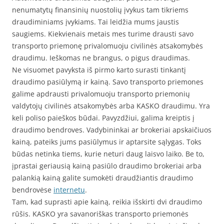
nenumatytų finansinių nuostolių įvykus tam tikriems
draudiminiams įvykiams. Tai leidžia mums jaustis
saugiems. Kiekvienais metais mes turime drausti savo
transporto priemonę privalomuoju civilinės atsakomybės
draudimu. Ieškomas ne brangus, o pigus draudimas.
Ne visuomet pavyksta iš pirmo karto surasti tinkantį
draudimo pasiūlymą ir kainą. Savo transporto priemones
galime apdrausti privalomuoju transporto priemonių
valdytojų civilinės atsakomybės arba KASKO draudimu. Yra
keli poliso paieškos būdai. Pavyzdžiui, galima kreiptis į
draudimo bendroves. Vadybininkai ar brokeriai apskaičiuos
kainą, pateiks jums pasiūlymus ir aptarsite sąlygas. Toks
būdas netinka tiems, kurie neturi daug laisvo laiko. Be to,
įprastai geriausią kainą pasiūlo draudimo brokeriai arba
palankią kainą galite sumokėti draudžiantis draudimo
bendrovėse
internetu
.
Tam, kad suprasti apie kainą, reikia išskirti dvi draudimo
rūšis. KASKO yra savanoriškas transporto priemonės