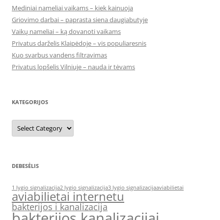
Mediniai nameliai vaikams – kiek kainuoja
Griovimo darbai – paprasta siena daugiabutyje
Vaikų nameliai – ką dovanoti vaikams
Privatus darželis Klaipėdoje – vis populiaresnis
Kuo svarbus vandens filtravimas
Privatus lopšelis Vilniuje – nauda ir tėvams
KATEGORIJOS
Kategorijos
DEBESĖLIS
1 lygio signalizacija
2 lygio signalizacija
3 lygio signalizacija
aviabilietai
aviabilietai internetu
bakterijos i kanalizacija
bakterijos kanalizacijai