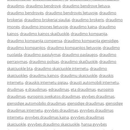
draudimo
,
draudimo bendrovė
,
draudimo bendrove lietuva
,
draudimo bendrovės
,
draudimo bendrovės lietuvoje
,
draudimo
brokeriai
,
draudimo brokeriai siauliai
,
draudimo brokeris
,
draudimo
įmonės
,
draudimo imones lietuvoje
,
draudimo kaina
,
draudimo
kainos
,
draudimo kainos skaičiuoklė
,
draudimo kompanija
,
draudimo kompanija compensa
,
draudimo kompanija gjensidige
,
draudimo kompanijos
,
draudimo kompanijos lietuvoje
,
draudimo
nuolaida
,
draudimo pasiulymai
,
draudimo paslaugos
,
draudimo
perrasymas
,
draudimo polisas
,
draudimo skaičiuoklė
,
draudimo
skaiciuokle bta
,
draudimo skaiciuokle internetu
,
draudimo
skaiciuokles
,
draudimu kainos
,
draudimu skaiciuokle
,
drauskis
internetu
,
drauskis internetu pigiau
,
drausti automobili internetu
,
drudimas
,
e draudimas
,
edraudimas
,
eta draudimas
,
europinis
draudimas
,
europinis sveikatos draudimas
,
givybes draudimas
,
gjensidige automobilio draudimas
,
gjensidige draudimas
,
gjensidige
draudimas internetu
,
gyvybės draudimas
,
gyvybes draudimas
internetu
,
gyvybes draudimas kaina
,
gyvybes draudimas
skaiciuokle
,
gyvybes draudimo skaiciuokle
,
hansa gyvybės