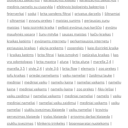
medinis namelis su ciuozykla
|
efektyvio biologinės bakterijos
|
fejerverkai
|
sodui
|
brita vandens filtrai
|
privatus darzelis
|
šiltnamiai
|
siltnamiai
|
gyvunu prekes
|
maistas sunims
|
geriausias sunu
maistas
|
kaip issirinkti kraika
|
gelbsti gyvūnus nuo karščio
|
gyvūnų
maudynės vasarą
|
šunų mityba
|
sausas maistas
|
kačių kraikas
|
kraikas katėms
|
gyvūnams internetu
|
perkamiausios internetu
|
geriausias kraikas
|
akcija prekems
|
zooprekės
|
kaip išsirinkti kraiką
|
kraikas katėms
|
brita filtrai
|
kaip ismokyti
|
natūralus kraikas
|
kas
yra odontologas
|
brita maxtra
|
aluna
|
brita aluna
|
marella 2,4
|
marella 3,5
|
style 2,4
|
style 3,6
|
brita flow
|
elemaris
|
zoo prekes
|
tofu kraikas
|
priedai nameliams
|
vaikų nameliai
|
žaidimui lauke
|
mediniai
|
mediniai vaikų
|
namelių kaina
|
nameliai vaikams
|
namelių
kaina
|
mediniai vaikams
|
namelių kaina
|
zoo prekes
|
Akių lęšiai
|
vaiku zaidimui
|
nameliai vaikams
|
mediniai nameliai
|
namelis
|
vaiku
mediniai nameliai
|
nameliai vaiku zaidimui
|
mediniai vaikams
|
vaiku
nameliai
|
siukliu isvezimas klaipeda
|
vaiku nameliai
|
kroviniu
pervezimas klaipeda
|
tralas klaipeda
|
griovimo darbai klaipeda
|
siukliu isvezimas
|
klinkerio trinkeles
|
biopreparatai nuotekoms
|