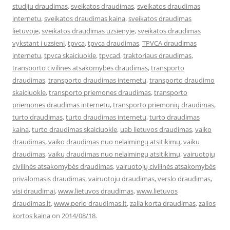
studiju draudimas
,
sveikatos draudimas
,
sveikatos draudimas
internetu
,
sveikatos draudimas kaina
,
sveikatos draudimas
lietuvoje
,
sveikatos draudimas uzsienyje
,
sveikatos draudimas
vykstant i uzsieni
,
tpvca
,
tpvca draudimas
,
TPVCA draudimas
internetu
,
tpvca skaiciuokle
,
tpvcad
,
traktoriaus draudimas
,
transporto civilines atsakomybes draudimas
,
transporto
draudimas
,
transporto draudimas internetu
,
transporto draudimo
skaiciuokle
,
transporto priemones draudimas
,
transporto
priemones draudimas internetu
,
transporto priemonių draudimas
,
turto draudimas
,
turto draudimas internetu
,
turto draudimas
kaina
,
turto draudimas skaiciuokle
,
uab lietuvos draudimas
,
vaiko
draudimas
,
vaiko draudimas nuo nelaimingų atsitikimų
,
vaiku
draudimas
,
vaikų draudimas nuo nelaimingų atsitikimų
,
vairuotojų
civilinės atsakomybės draudimas
,
vairuotojų civilinės atsakomybės
privalomasis draudimas
,
vairuotoju draudimas
,
verslo draudimas
,
visi draudimai
,
www.lietuvos draudimas
,
www.lietuvos
draudimas.lt
,
www.perlo draudimas.lt
,
zalia korta draudimas
,
zalios
kortos kaina
on
2014/08/18
.