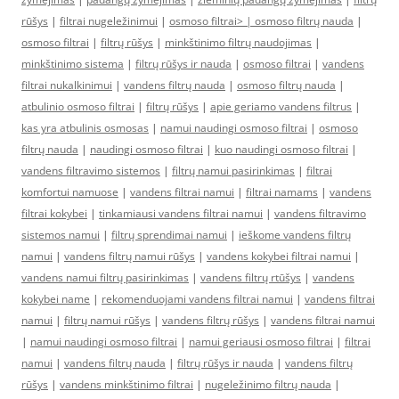
rūšys
|
filtrai nugeležinimui
|
osmoso filtrai> |
osmoso filtrų nauda
|
osmoso filtrai
|
filtrų rūšys
|
minkštinimo filtrų naudojimas
|
minkštinimo sistema
|
filtrų rūšys ir nauda
|
osmoso filtrai
|
vandens
filtrai nukalkinimui
|
vandens filtrų nauda
|
osmoso filtrų nauda
|
atbulinio osmoso filtrai
|
filtrų rūšys
|
apie geriamo vandens filtrus
|
kas yra atbulinis osmosas
|
namui naudingi osmoso filtrai
|
osmoso
filtrų nauda
|
naudingi osmoso filtrai
|
kuo naudingi osmoso filtrai
|
vandens filtravimo sistemos
|
filtrų namui pasirinkimas
|
filtrai
komfortui namuose
|
vandens filtrai namui
|
filtrai namams
|
vandens
filtrai kokybei
|
tinkamiausi vandens filtrai namui
|
vandens filtravimo
sistemos namui
|
filtrų sprendimai namui
|
ieškome vandens filtrų
namui
|
vandens filtrų namui rūšys
|
vandens kokybei filtrai namui
|
vandens namui filtrų pasirinkimas
|
vandens filtrų rtūšys
|
vandens
kokybei name
|
rekomenduojami vandens filtrai namui
|
vandens filtrai
namui
|
filtrų namui rūšys
|
vandens filtrų rūšys
|
vandens filtrai namui
|
namui naudingi osmoso filtrai
|
namui geriausi osmoso filtrai
|
filtrai
namui
|
vandens filtrų nauda
|
filtrų rūšys ir nauda
|
vandens filtrų
rūšys
|
vandens minkštinimo filtrai
|
nugeležinimo filtrų nauda
|