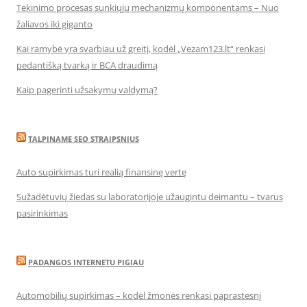
Tekinimo procesas sunkiųjų mechanizmų komponentams – Nuo
žaliavos iki giganto
Kai ramybė yra svarbiau už greitį, kodėl „Vezam123.lt“ renkasi
pedantišką tvarką ir BCA draudimą
Kaip pagerinti užsakymų valdymą?
TALPINAME SEO STRAIPSNIUS
Auto supirkimas turi realią finansinę vertę
Sužadėtuvių žiedas su laboratorijoje užaugintu deimantu – tvarus
pasirinkimas
PADANGOS INTERNETU PIGIAU
Automobilių supirkimas – kodėl žmonės renkasi paprastesnį