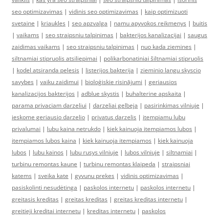
seo optimizavimas
|
vidinis seo optimizavimas
|
kaip optimizuoti
svetaine
|
kriaukles
|
seo apzvalga
|
namu apyvokos reikmenys
|
buitis
|
vaikams
|
seo straipsniu talpinimas
|
bakterijos kanalizacijai
|
saugus
zaidimas vaikams
|
seo straipsniu talpinimas
|
nuo kada ziemines
|
siltnamiai stipruolis atsiliepimai
|
polikarbonatiniai šiltnamiai stipruolis
|
kodel atsiranda pelesis
|
listerijos bakterija
|
zieminio langu skyscio
savybes
|
vaiku zaidimui
|
bioloģiskie risinājumi
|
geriausios
kanalizacijos bakterijos
|
adblue skystis
|
buhalterine apskaita
|
parama privaciam darzeliui
|
darzeliai gelbeja
|
pasirinkimas vilniuje
|
ieskome geriausio darzelio
|
privatus darzelis
|
itempiamu lubu
privalumai
|
lubu kaina netrukdo
|
kiek kainuoja itempiamos lubos
|
itempiamos lubos kaina
|
kiek kainuoja itempiamos
|
kiek kainuoja
lubos
|
lubu kainos
|
lubu rusys vilniuje
|
lubos vilniuje
|
siltnamiai
|
turbinu remontas kaune
|
turbinu remontas klaipeda
|
straipsniai
katems
|
sveika kate
|
gyvunu prekes
|
vidinis optimizavimas
|
pasiskolinti nesudėtinga
|
paskolos internetu
|
paskolos internetu
|
greitasis kreditas
|
greitas kreditas
|
greitas kreditas internetu
|
greitieji kreditai internetu
|
kreditas internetu
|
paskolos