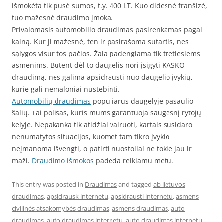
išmokėta tik pusė sumos, t.y. 400 LT. Kuo didesnė franšizė,
tuo mažesnė draudimo įmoka.
Privalomasis automobilio draudimas pasirenkamas pagal
kainą. Kur ji mažesnė, ten ir pasirašoma sutartis, nes
sąlygos visur tos pačios. Žala padengiama tik tretiesiems
asmenims. Būtent dėl to daugelis nori įsigyti KASKO
draudimą, nes galima apsidrausti nuo daugelio įvykių,
kurie gali nemaloniai nustebinti.
Automobilių draudimas
populiarus daugelyje pasaulio
šalių. Tai polisas, kuris mums garantuoja saugesnį rytojų
kelyje. Nepakanka tik atidžiai vairuoti, kartais susidaro
nenumatytos situacijos, kuomet tam tikro įvykio
neįmanoma išvengti, o patirti nuostoliai ne tokie jau ir
maži.
Draudimo išmokos
padeda reikiamu metu.
This entry was posted in
Draudimas
and tagged
ab lietuvos
draudimas
,
apsidrausk internetu
,
apsidrausti internetu
,
asmens
civilinės atsakomybės draudimas
,
asmens draudimas
,
auto
draudimas
,
auto draudimas internetu
,
auto draudimas internetu