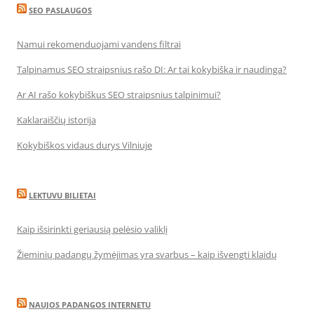
SEO PASLAUGOS
Namui rekomenduojami vandens filtrai
Talpinamus SEO straipsnius rašo DI: Ar tai kokybiška ir naudinga?
Ar AI rašo kokybiškus SEO straipsnius talpinimui?
Kaklaraiščių istorija
Kokybiškos vidaus durys Vilniuje
LEKTUVU BILIETAI
Kaip išsirinkti geriausią pelėsio valiklį
Žieminių padangų žymėjimas yra svarbus – kaip išvengti klaidų
NAUJOS PADANGOS INTERNETU