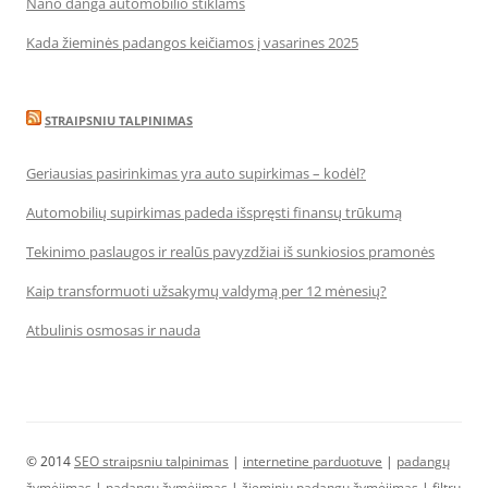
Nano danga automobilio stiklams
Kada žieminės padangos keičiamos į vasarines 2025
STRAIPSNIU TALPINIMAS
Geriausias pasirinkimas yra auto supirkimas – kodėl?
Automobilių supirkimas padeda išspręsti finansų trūkumą
Tekinimo paslaugos ir realūs pavyzdžiai iš sunkiosios pramonės
Kaip transformuoti užsakymų valdymą per 12 mėnesių?
Atbulinis osmosas ir nauda
© 2014
SEO straipsniu talpinimas
|
internetine parduotuve
|
padangų
žymėjimas
|
padangų žymėjimas
|
žieminių padangų žymėjimas
|
filtrų