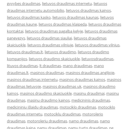
gyvybes draudimas
,
lietuvos draudimas internetu
,
lietuvos
draudimas internetu automobilio
,
lietuvos draudimas kainos
,
lietuvos draudimas kasko
,
lietuvos draudimas kaunas
,
lietuvos
draudimas kaune
,
lietuvos draudimas klaipeda
,
lietuvos draudimas
kontaktai
,
lietuvos draudimas pagalba kelyje
,
lietuvos draudimas
panevezys
,
lietuvos draudimas siauliai
,
lietuvos draudimas
skaiciuokle
,
lietuvos draudimas vilniuje
,
lietuvos draudimas vilnius
,
lietuvos draudimas.lt
,
lietuvos draudimo
,
lietuvos draudimo
kompanijos
,
lietuvos draudimo skaiciuokle
,
lietuvosdraudimas
,
lituvos draudimas
,
lt draudimas
,
mano draudimas
,
mano
draudimas.lt
,
masinos draudimas
,
masinos draudimas anglijoje
,
masinos draudimas internetu
,
masinos draudimas kainos
,
masinos
draudimas lietuvoje
,
masinos draudimas uk
,
masinos draudimo
kainos
,
masinos draudimo skaiciuokle
,
masinu draudimai
,
masinu
draudimas
,
masinu draudimo kainos
,
medicininis draudimas
,
medicininių išlaidų draudimas
,
motociklo draudimas
,
motociklo
draudimas internetu
,
motociklu draudimas
,
motorolerio
draudimas
,
motoroleriu draudimas
,
namo draudimas
,
namo
draudimas kaina
,
namu draudimas
,
namu turto draudimas
,
ne