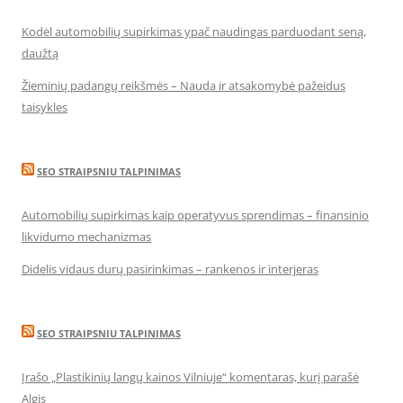
Kodėl automobilių supirkimas ypač naudingas parduodant seną,
daužtą
Žieminių padangų reikšmės – Nauda ir atsakomybė pažeidus
taisykles
SEO STRAIPSNIU TALPINIMAS
Automobilių supirkimas kaip operatyvus sprendimas – finansinio
likvidumo mechanizmas
Didelis vidaus durų pasirinkimas – rankenos ir interjeras
SEO STRAIPSNIU TALPINIMAS
Įrašo „Plastikinių langų kainos Vilniuje“ komentaras, kurį parašė
Algis