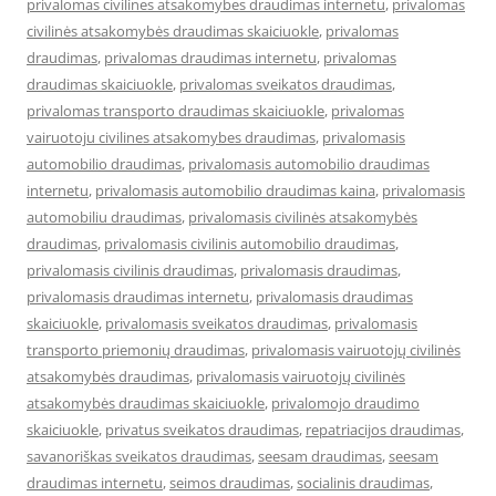
privalomas civilines atsakomybes draudimas internetu
,
privalomas
civilinės atsakomybės draudimas skaiciuokle
,
privalomas
draudimas
,
privalomas draudimas internetu
,
privalomas
draudimas skaiciuokle
,
privalomas sveikatos draudimas
,
privalomas transporto draudimas skaiciuokle
,
privalomas
vairuotoju civilines atsakomybes draudimas
,
privalomasis
automobilio draudimas
,
privalomasis automobilio draudimas
internetu
,
privalomasis automobilio draudimas kaina
,
privalomasis
automobiliu draudimas
,
privalomasis civilinės atsakomybės
draudimas
,
privalomasis civilinis automobilio draudimas
,
privalomasis civilinis draudimas
,
privalomasis draudimas
,
privalomasis draudimas internetu
,
privalomasis draudimas
skaiciuokle
,
privalomasis sveikatos draudimas
,
privalomasis
transporto priemonių draudimas
,
privalomasis vairuotojų civilinės
atsakomybės draudimas
,
privalomasis vairuotojų civilinės
atsakomybės draudimas skaiciuokle
,
privalomojo draudimo
skaiciuokle
,
privatus sveikatos draudimas
,
repatriacijos draudimas
,
savanoriškas sveikatos draudimas
,
seesam draudimas
,
seesam
draudimas internetu
,
seimos draudimas
,
socialinis draudimas
,