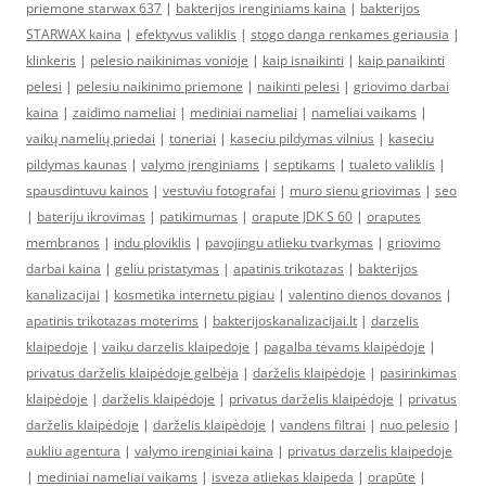
priemone starwax 637
|
bakterijos irenginiams kaina
|
bakterijos
STARWAX kaina
|
efektyvus valiklis
|
stogo danga renkames geriausia
|
klinkeris
|
pelesio naikinimas vonioje
|
kaip isnaikinti
|
kaip panaikinti
pelesi
|
pelesiu naikinimo priemone
|
naikinti pelesi
|
griovimo darbai
kaina
|
zaidimo nameliai
|
mediniai nameliai
|
nameliai vaikams
|
vaikų namelių priedai
|
toneriai
|
kaseciu pildymas vilnius
|
kaseciu
pildymas kaunas
|
valymo įrenginiams
|
septikams
|
tualeto valiklis
|
spausdintuvu kainos
|
vestuviu fotografai
|
muro sienu griovimas
|
seo
|
bateriju ikrovimas
|
patikimumas
|
orapute JDK S 60
|
oraputes
membranos
|
indu ploviklis
|
pavojingu atlieku tvarkymas
|
griovimo
darbai kaina
|
geliu pristatymas
|
apatinis trikotazas
|
bakterijos
kanalizacijai
|
kosmetika internetu pigiau
|
valentino dienos dovanos
|
apatinis trikotazas moterims
|
bakterijoskanalizacijai.lt
|
darzelis
klaipedoje
|
vaiku darzelis klaipedoje
|
pagalba tėvams klaipėdoje
|
privatus darželis klaipėdoje gelbėja
|
darželis klaipėdoje
|
pasirinkimas
klaipėdoje
|
darželis klaipėdoje
|
privatus darželis klaipėdoje
|
privatus
darželis klaipėdoje
|
darželis klaipėdoje
|
vandens filtrai
|
nuo pelesio
|
aukliu agentura
|
valymo irenginiai kaina
|
privatus darzelis klaipedoje
|
mediniai nameliai vaikams
|
isveza atliekas klaipeda
|
orapūte
|