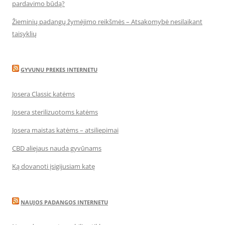
pardavimo būdą?
Žieminių padangų žymėjimo reikšmės – Atsakomybė nesilaikant
taisyklių
GYVUNU PREKES INTERNETU
Josera Classic katėms
Josera sterilizuotoms katėms
Josera maistas katėms – atsiliepimai
CBD aliejaus nauda gyvūnams
Ką dovanoti įsigijusiam katę
NAUJOS PADANGOS INTERNETU