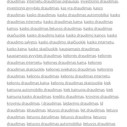
draudimas
,
internetu draudimas pigiausias
,
investicinis draudimas
,
investicinis gyvybės draudimas
,
kas yra draudimas
,
kasco
draudimas
,
kasko draudimas
,
kasko draudimas automobiliui
,
kasko
draudimas internetu
,
kasko draudimas kaina
,
kasko draudimas
kainos
,
kasko draudimas lietuvos draudimas
,
kasko draudimas
skaičiuoklė
,
kasko draudimo kaina
,
kasko draudimo kainos
,
kasko
draudimo salygos
,
kasko draudimo skaičiuoklė
,
kasko internetu
,
kasko kaina
,
kasko skaičiuoklė
,
kaupiamasis draudimas
,
kaupiamasis gyvybės draudimas
,
kelionės draudimas
,
kelionės
draudimas internetu
,
keliones draudimas kaina
,
keliones
draudimas skaiciuokle
,
keliones sveikatos draudimas
,
kelioninis
draudimas
,
kelionių draudimas
,
kelionių draudimas internetu
,
kelionių draudimas kaina
,
kelioniu draudimas skaiciuokle
,
kiek
kainuoja automobilio draudimas
,
kiek kainuoja draudimas
,
kiek
kainuoja kasko draudimas
,
kredito draudimas
,
krovinio draudimas
,
kroviniu draudimas
,
l draudimas
,
laidavimo draudimas
,
ld
draudimas
,
ldraudimas
,
letuvos draudimas
,
liet draudimas
,
lietuvo
draudimas
,
lietuvos darudimas
,
lietuvos draudima
,
lietuvos
draudimas
,
lietuvos draudimas automobiliui
,
lietuvos draudimas