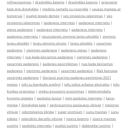
refinansavimas
|
draskykles katems
|
draskykles katems
|
pripratinti
kate prie draskykles
|
medinis namelis su ciuozykla
|
sausas maistas ar
konservai
|
isvalyti tepalo demes
|
seo straipsniu talpinimas
|
seo
straipsniu talpinimas
|
padangos internetu
|
padangos internetu
|
pigios padangos
|
padangos internetu
|
padangos internetu
|
padangos internetu
|
neuzsalantis zieminis langu ploviklis
|
zieminis
langu ploviklis
|
langu plovimo skystis
|
langu ploviklis
|
vasarines
padangos
|
ziemines padangos
|
padangos pigiau
|
padangos
internetu
|
nuo kada keiciamos padangos
|
ziemines padangos
|
vasarines padangos
|
padangu pasirinkimas
|
nuo kada keiciamos
padangos
|
ziemines padangos
|
vasarines padangos
|
Kiek kainuoja
vasarines padangos
|
Geriausi asariniu padangu gamintojai 2021
metais
|
tofu su bambuko anglimi
|
tofu zalios arbatos ekstraktu
|
tofu
kraikas originalus
|
prekiu gyvunams grazinimas
|
elektromobiliu
krovimo stoteles
|
paskolos bustui
|
mini paskolos internetu
|
kaciu
mityba
|
išmokykite katę
|
perkraustymo paslaugos vilniuje
|
meistras
vilniuje
|
odontologijos klinika
|
super premium
|
sunu maistas
|
sunu
edalas
|
valandinis darzelis vilniuje
|
josera katems
|
josera maistas
sunims
|
paskolos internetu
|
guoliai sunims
|
dubeneliai sunims
|