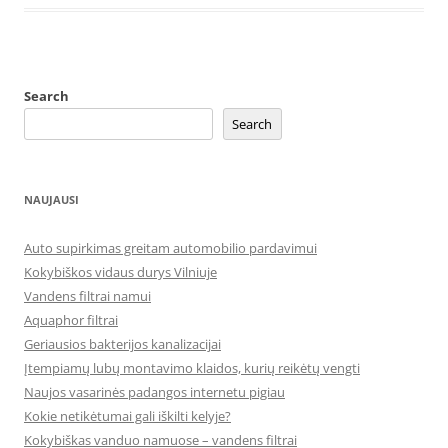
Search
Search
NAUJAUSI
Auto supirkimas greitam automobilio pardavimui
Kokybiškos vidaus durys Vilniuje
Vandens filtrai namui
Aquaphor filtrai
Geriausios bakterijos kanalizacijai
Įtempiamų lubų montavimo klaidos, kurių reikėtų vengti
Naujos vasarinės padangos internetu pigiau
Kokie netikėtumai gali iškilti kelyje?
Kokybiškas vanduo namuose – vandens filtrai