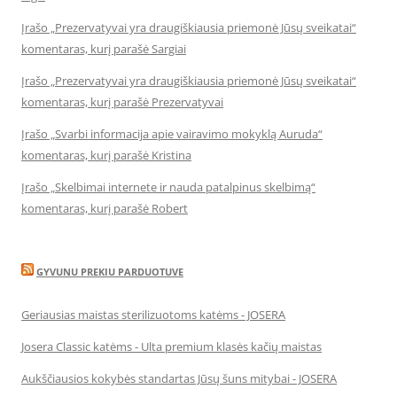
Įrašo „Prezervatyvai yra draugiškiausia priemonė Jūsų sveikatai“
komentaras, kurį parašė Sargiai
Įrašo „Prezervatyvai yra draugiškiausia priemonė Jūsų sveikatai“
komentaras, kurį parašė Prezervatyvai
Įrašo „Svarbi informacija apie vairavimo mokyklą Auruda“
komentaras, kurį parašė Kristina
Įrašo „Skelbimai internete ir nauda patalpinus skelbimą“
komentaras, kurį parašė Robert
GYVUNU PREKIU PARDUOTUVE
Geriausias maistas sterilizuotoms katėms - JOSERA
Josera Classic katėms - Ulta premium klasės kačių maistas
Aukščiausios kokybės standartas Jūsų šuns mitybai - JOSERA