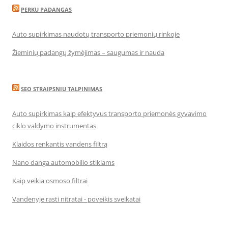
PERKU PADANGAS
Auto supirkimas naudotų transporto priemonių rinkoje
Žieminių padangų žymėjimas – saugumas ir nauda
SEO STRAIPSNIU TALPINIMAS
Auto supirkimas kaip efektyvus transporto priemonės gyvavimo
ciklo valdymo instrumentas
Klaidos renkantis vandens filtrą
Nano danga automobilio stiklams
Kaip veikia osmoso filtrai
Vandenyje rasti nitratai - poveikis sveikatai