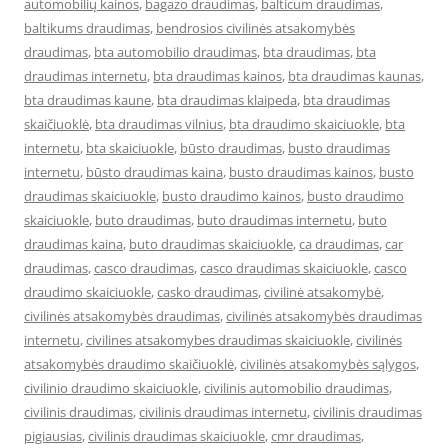
automobilių kainos
,
bagazo draudimas
,
balticum draudimas
,
baltikums draudimas
,
bendrosios civilinės atsakomybės
draudimas
,
bta automobilio draudimas
,
bta draudimas
,
bta
draudimas internetu
,
bta draudimas kainos
,
bta draudimas kaunas
,
bta draudimas kaune
,
bta draudimas klaipeda
,
bta draudimas
skaičiuoklė
,
bta draudimas vilnius
,
bta draudimo skaiciuokle
,
bta
internetu
,
bta skaiciuokle
,
būsto draudimas
,
busto draudimas
internetu
,
būsto draudimas kaina
,
busto draudimas kainos
,
busto
draudimas skaiciuokle
,
busto draudimo kainos
,
busto draudimo
skaiciuokle
,
buto draudimas
,
buto draudimas internetu
,
buto
draudimas kaina
,
buto draudimas skaiciuokle
,
ca draudimas
,
car
draudimas
,
casco draudimas
,
casco draudimas skaiciuokle
,
casco
draudimo skaiciuokle
,
casko draudimas
,
civilinė atsakomybė
,
civilinės atsakomybės draudimas
,
civilinės atsakomybės draudimas
internetu
,
civilines atsakomybes draudimas skaiciuokle
,
civilinės
atsakomybės draudimo skaičiuoklė
,
civilinės atsakomybės sąlygos
,
civilinio draudimo skaiciuokle
,
civilinis automobilio draudimas
,
civilinis draudimas
,
civilinis draudimas internetu
,
civilinis draudimas
pigiausias
,
civilinis draudimas skaiciuokle
,
cmr draudimas
,