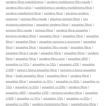
vandens filtrai nugeležinimui
|
vandens minkštinimo filtrų nauda
|
vandens filtrų rūšys
|
nugeležinimo ir vandens monkštinimo filtrai
|
vandens nukalkinimo filtrai
|
vandens filtrai
|
geriamo vandens
sistemos
|
osmoso filtrų nauda
|
atbulinio osmoso filtrai
|
seo
straipsniu talpinimas
|
aquaphor vandens filtrai
|
aquaphor filtrai
|
osmoso filtrų nauda
|
osmoso filtrai
|
vandens filtrai aquaphor
|
geriamo vandens filtrai
|
aquaphor filtrai
|
aquaphor filtrai
|
aquaphor
filtrai
|
aquaphor filtrai
|
aquaphor namams ir pramonei
|
aquaphor
filtrai
|
aquaphor filtrai
|
aquaphor filtrų nauda
|
aquaphor filtrai
|
aquapgor filtrai ir nauda
|
aquaphor filtrai
|
aquaphor filtrai
|
vandens
filtrai
|
aquaphor filtrai
|
vandens filtru rusys
|
aquaphor s800
|
aquaphor ro-101s
|
aquaphor ro-102s
|
aquapgor s550
|
aquaphor
s1000
|
namui ir biurui aquaphor filtrai
|
namams ir biurui aquaphor
filtrai
|
kodel aquaphor filtrai
|
aquaphor filtrai
|
vandens filtrai
|
aquaphor filtrai
|
aquaphor ro-101s
|
aquaphor ro-202s
|
aquaphor ro-
102s
|
aquaphor ro-202s
|
aquaphor ro-206s
|
vandens filtrai
|
aquaphor s800
|
aquaphor s550
|
geriamo vandens filtrai
|
aquaphor
s1000
|
aquaphor ro 101s
|
aquaphor 102s
|
aquaphor ro 202s
|
aquaphor ro 206s
|
vandens minkstinimo filtrai
|
nugeležinimo filtrai
|