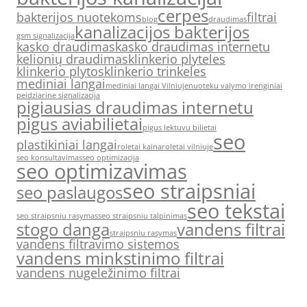
cerpes
bakterijos nuotekoms
filtrai
blog
draudimas
kanalizacijos bakterijos
gsm signalizacija
kasko draudimas
kasko draudimas internetu
kelionių draudimas
klinkerio plyteles
klinkerio plytos
klinkerio trinkeles
mediniai langai
mediniai langai Vilniuje
nuoteku valymo irenginiai
peidziarine signalizacija
pigiausias draudimas internetu
pigus aviabilietai
pigus lektuvu bilietai
seo
plastikiniai langai
roletai kaina
roletai vilniuje
seo konsultavimas
seo optimizacija
seo optimizavimas
seo straipsniai
seo paslaugos
seo tekstai
seo straipsniu rasymas
seo straipsniu talpinimas
stogo danga
vandens filtrai
straipsniu rasymas
vandens filtravimo sistemos
vandens minkstinimo filtrai
vandens nugeležinimo filtrai