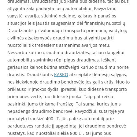
draudimas. Draudžiantis juo kaina bus didesnė, tačiau bus
atlyginta žala padaryta jūsų automobiliui. Pavyzdžiui,
vagystė, avarija, stichinė nelaimė, gaisras ir panašios
situacijos leis jaustis saugesniam dėl finansinių nuostolių.
Draudžiantis privalomuoju transporto priemonių valdytojų
civilinės atsakomybės draudimu bus atlyginti patirti
nuostoliai tik tretiesiems asmenims avarijos metu.
Nesvarbu kuriuo draudimu draudžiatės, tačiau daugeliui
automobilių savininkų rūpi pigus draudimas. Ieškant
geriausios kainos būtina atsižvelgti kuriuo draudimu norite
draustis. Draudžiantis
KASKO
atkreipkite dėmesį į sąlygas,
nes kiekvienoje draudimo bendrovėje jos gali skirtis. Nuo to
priklauso ir įmokos dydis. Įprastai, kuo didesnė transporto
priemonės vertė, tuo didesnė įmoka. Taip pat reikia
pasirinkti jums tinkamą franšizę. Tai suma, kurios jums
nepadengs draudimo bendrovė. Pavyzdžiui, sutartyje yra
numatyta franšizė 400 LT. Jūs palikę automobilį prie
parduotuvės randate jį apgadintą. Jei draudimo bendrovė
nustatys, kad nuostoliai siekia 800 LT, tai jums bus