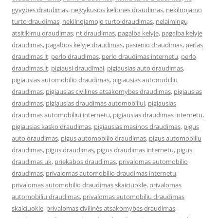
gyvybės draudimas
,
neįvykusios kelionės draudimas
,
nekilnojamo
turto draudimas
,
nekilnojamojo turto draudimas
,
nelaimingų
atsitikimų draudimas
,
nt draudimas
,
pagalba kelyje
,
pagalba kelyje
draudimas
,
pagalbos kelyje draudimas
,
pasienio draudimas
,
perlas
draudimas lt
,
perlo draudimas
,
perlo draudimas internetu
,
perlo
draudimas.lt
,
pigiausi draudimai
,
pigiausias auto draudimas
,
pigiausias automobilio draudimas
,
pigiausias automobiliu
draudimas
,
pigiausias civilines atsakomybes draudimas
,
pigiausias
draudimas
,
pigiausias draudimas automobiliui
,
pigiausias
draudimas automobiliui internetu
,
pigiausias draudimas internetu
,
pigiausias kasko draudimas
,
pigiausias masinos draudimas
,
pigus
auto draudimas
,
pigus automobilio draudimas
,
pigus automobiliu
draudimas
,
pigus draudimas
,
pigus draudimas internetu
,
pigus
draudimas uk
,
priekabos draudimas
,
privalomas automobilio
draudimas
,
privalomas automobilio draudimas internetu
,
privalomas automobilio draudimas skaiciuokle
,
privalomas
automobiliu draudimas
,
privalomas automobiliu draudimas
skaiciuokle
,
privalomas civilinės atsakomybės draudimas
,