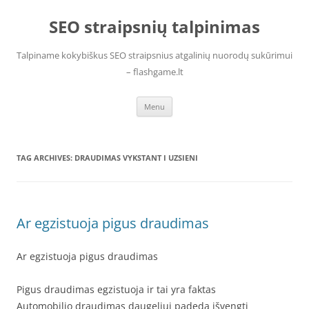
Skip
to
SEO straipsnių talpinimas
content
Talpiname kokybiškus SEO straipsnius atgalinių nuorodų sukūrimui
– flashgame.lt
Menu
TAG ARCHIVES:
DRAUDIMAS VYKSTANT I UZSIENI
Ar egzistuoja pigus draudimas
Ar egzistuoja pigus draudimas
Pigus draudimas egzistuoja ir tai yra faktas
Automobilio draudimas daugeliui padeda išvengti