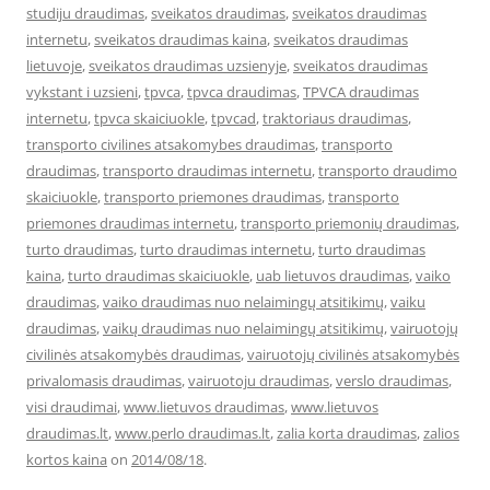
studiju draudimas
,
sveikatos draudimas
,
sveikatos draudimas
internetu
,
sveikatos draudimas kaina
,
sveikatos draudimas
lietuvoje
,
sveikatos draudimas uzsienyje
,
sveikatos draudimas
vykstant i uzsieni
,
tpvca
,
tpvca draudimas
,
TPVCA draudimas
internetu
,
tpvca skaiciuokle
,
tpvcad
,
traktoriaus draudimas
,
transporto civilines atsakomybes draudimas
,
transporto
draudimas
,
transporto draudimas internetu
,
transporto draudimo
skaiciuokle
,
transporto priemones draudimas
,
transporto
priemones draudimas internetu
,
transporto priemonių draudimas
,
turto draudimas
,
turto draudimas internetu
,
turto draudimas
kaina
,
turto draudimas skaiciuokle
,
uab lietuvos draudimas
,
vaiko
draudimas
,
vaiko draudimas nuo nelaimingų atsitikimų
,
vaiku
draudimas
,
vaikų draudimas nuo nelaimingų atsitikimų
,
vairuotojų
civilinės atsakomybės draudimas
,
vairuotojų civilinės atsakomybės
privalomasis draudimas
,
vairuotoju draudimas
,
verslo draudimas
,
visi draudimai
,
www.lietuvos draudimas
,
www.lietuvos
draudimas.lt
,
www.perlo draudimas.lt
,
zalia korta draudimas
,
zalios
kortos kaina
on
2014/08/18
.