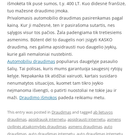
išmokėta tik pusė sumos, t.y. 400 LT. Kuo didesnė franšizė,
tuo mažesnė draudimo įmoka.
Privalomasis automobilio draudimas pasirenkamas pagal
kainą. Kur ji mažesnė, ten ir pasirašoma sutartis, nes
sąlygos visur tos pačios. Žala padengiama tik tretiesiems
asmenims. Būtent dėl to daugelis nori įsigyti KASKO
draudimą, nes galima apsidrausti nuo daugelio įvykių,
kurie gali nemaloniai nustebinti.
Automobilių draudimas
populiarus daugelyje pasaulio
šalių. Tai polisas, kuris mums garantuoja saugesnį rytojų
kelyje. Nepakanka tik atidžiai vairuoti, kartais susidaro
nenumatytos situacijos, kuomet tam tikro įvykio
neįmanoma išvengti, o patirti nuostoliai ne tokie jau ir
maži.
Draudimo išmokos
padeda reikiamu metu.
This entry was posted in
Draudimas
and tagged
ab lietuvos
draudimas
,
apsidrausk internetu
,
apsidrausti internetu
,
asmens
civilinės atsakomybės draudimas
,
asmens draudimas
,
auto
draudimas
,
auto draudimas internetu
,
auto draudimas internetu