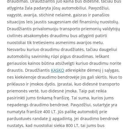
draudimas. Draudžiantis juo kaina bus didesnė, tačiau bus
atlyginta žala padaryta jūsų automobiliui. Pavyzdžiui,
vagystė, avarija, stichinė nelaimė, gaisras ir panašios
situacijos leis jaustis saugesniam dėl finansinių nuostolių.
Draudžiantis privalomuoju transporto priemonių valdytojų
civilinės atsakomybės draudimu bus atlyginti patirti
nuostoliai tik tretiesiems asmenims avarijos metu.
Nesvarbu kuriuo draudimu draudžiatės, tačiau daugeliui
automobilių savininkų rūpi pigus draudimas. Ieškant
geriausios kainos būtina atsižvelgti kuriuo draudimu norite
draustis. Draudžiantis
KASKO
atkreipkite dėmesį į sąlygas,
nes kiekvienoje draudimo bendrovėje jos gali skirtis. Nuo to
priklauso ir įmokos dydis. Įprastai, kuo didesnė transporto
priemonės vertė, tuo didesnė įmoka. Taip pat reikia
pasirinkti jums tinkamą franšizę. Tai suma, kurios jums
nepadengs draudimo bendrovė. Pavyzdžiui, sutartyje yra
numatyta franšizė 400 LT. Jūs palikę automobilį prie
parduotuvės randate jį apgadintą. Jei draudimo bendrovė
nustatys, kad nuostoliai siekia 800 LT, tai jums bus