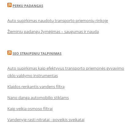
PERKU PADANGAS
Auto supirkimas naudotų transporto priemonių rinkoje
Žieminių padangų žymėjimas – saugumas ir nauda
SEO STRAIPSNIU TALPINIMAS
Auto supirkimas kaip efektyvus transporto priemonės gyvavimo
ciklo valdymo instrumentas
Klaidos renkantis vandens filtrą
Nano danga automobilio stiklams
Kaip veikia osmoso filtrai
Vandenyje rasti nitratai - poveikis sveikatai