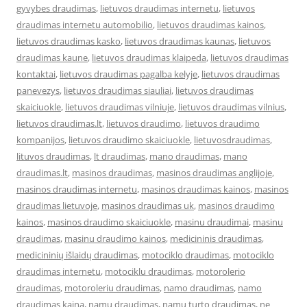
gyvybes draudimas
,
lietuvos draudimas internetu
,
lietuvos
draudimas internetu automobilio
,
lietuvos draudimas kainos
,
lietuvos draudimas kasko
,
lietuvos draudimas kaunas
,
lietuvos
draudimas kaune
,
lietuvos draudimas klaipeda
,
lietuvos draudimas
kontaktai
,
lietuvos draudimas pagalba kelyje
,
lietuvos draudimas
panevezys
,
lietuvos draudimas siauliai
,
lietuvos draudimas
skaiciuokle
,
lietuvos draudimas vilniuje
,
lietuvos draudimas vilnius
,
lietuvos draudimas.lt
,
lietuvos draudimo
,
lietuvos draudimo
kompanijos
,
lietuvos draudimo skaiciuokle
,
lietuvosdraudimas
,
lituvos draudimas
,
lt draudimas
,
mano draudimas
,
mano
draudimas.lt
,
masinos draudimas
,
masinos draudimas anglijoje
,
masinos draudimas internetu
,
masinos draudimas kainos
,
masinos
draudimas lietuvoje
,
masinos draudimas uk
,
masinos draudimo
kainos
,
masinos draudimo skaiciuokle
,
masinu draudimai
,
masinu
draudimas
,
masinu draudimo kainos
,
medicininis draudimas
,
medicininių išlaidų draudimas
,
motociklo draudimas
,
motociklo
draudimas internetu
,
motociklu draudimas
,
motorolerio
draudimas
,
motoroleriu draudimas
,
namo draudimas
,
namo
draudimas kaina
,
namu draudimas
,
namu turto draudimas
,
ne