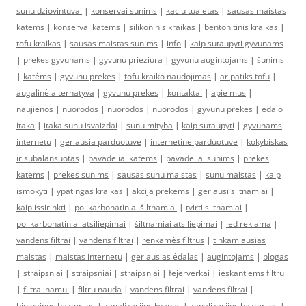
sunu dziovintuvai
|
konservai sunims
|
kaciu tualetas
|
sausas maistas
katems
|
konservai katems
|
silikoninis kraikas
|
bentonitinis kraikas
|
tofu kraikas
|
sausas maistas sunims
|
info
|
kaip sutaupyti gyvunams
|
prekes gyvunams
|
gyvunu prieziura
|
gyvunu augintojams
|
šunims
|
katėms
|
gyvunu prekes
|
tofu kraiko naudojimas
|
ar patiks tofu
|
augalinė alternatyva
|
gyvunu prekes
|
kontaktai
|
apie mus
|
naujienos
|
nuorodos
|
nuorodos
|
nuorodos
|
gyvunu prekes
|
edalo
itaka
|
itaka sunu isvaizdai
|
sunu mityba
|
kaip sutaupyti
|
gyvunams
internetu
|
geriausia parduotuve
|
internetine parduotuve
|
kokybiskas
ir subalansuotas
|
pavadeliai katems
|
pavadeliai sunims
|
prekes
katems
|
prekes sunims
|
sausas sunu maistas
|
sunu maistas
|
kaip
ismokyti
|
ypatingas kraikas
|
akcija prekems
|
geriausi siltnamiai
|
kaip issirinkti
|
polikarbonatiniai šiltnamiai
|
tvirti siltnamiai
|
polikarbonatiniai atsiliepimai
|
šiltnamiai atsiliepimai
|
led reklama
|
vandens filtrai
|
vandens filtrai
|
renkamės filtrus
|
tinkamiausias
maistas
|
maistas internetu
|
geriausias ėdalas
|
augintojams
|
blogas
|
straipsniai
|
straipsniai
|
straipsniai
|
fejerverkai
|
ieskantiems filtru
|
filtrai namui
|
filtru nauda
|
vandens filtrai
|
vandens filtrai
|
biologinės bakterijos
|
kanalizacijos kvapas
|
kanalizacijos bakterijos
|