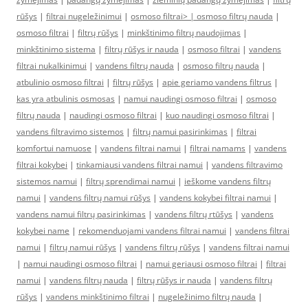
rūšys
|
filtrai nugeležinimui
|
osmoso filtrai> |
osmoso filtrų nauda
|
osmoso filtrai
|
filtrų rūšys
|
minkštinimo filtrų naudojimas
|
minkštinimo sistema
|
filtrų rūšys ir nauda
|
osmoso filtrai
|
vandens
filtrai nukalkinimui
|
vandens filtrų nauda
|
osmoso filtrų nauda
|
atbulinio osmoso filtrai
|
filtrų rūšys
|
apie geriamo vandens filtrus
|
kas yra atbulinis osmosas
|
namui naudingi osmoso filtrai
|
osmoso
filtrų nauda
|
naudingi osmoso filtrai
|
kuo naudingi osmoso filtrai
|
vandens filtravimo sistemos
|
filtrų namui pasirinkimas
|
filtrai
komfortui namuose
|
vandens filtrai namui
|
filtrai namams
|
vandens
filtrai kokybei
|
tinkamiausi vandens filtrai namui
|
vandens filtravimo
sistemos namui
|
filtrų sprendimai namui
|
ieškome vandens filtrų
namui
|
vandens filtrų namui rūšys
|
vandens kokybei filtrai namui
|
vandens namui filtrų pasirinkimas
|
vandens filtrų rtūšys
|
vandens
kokybei name
|
rekomenduojami vandens filtrai namui
|
vandens filtrai
namui
|
filtrų namui rūšys
|
vandens filtrų rūšys
|
vandens filtrai namui
|
namui naudingi osmoso filtrai
|
namui geriausi osmoso filtrai
|
filtrai
namui
|
vandens filtrų nauda
|
filtrų rūšys ir nauda
|
vandens filtrų
rūšys
|
vandens minkštinimo filtrai
|
nugeležinimo filtrų nauda
|