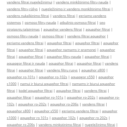
vandens filtrai nugeležinimui
|
vandens minkštinimo filtrų nauda
|
vandens filtrų rūšys
|
nugeležinimo ir vandens monkštinimo filtrai
|
vandens nukalkinimo filtrai
|
vandens filtrai
|
geriamo vandens
sistemos
|
osmoso filtrų nauda
|
atbulinio osmoso filtrai
|
seo
straipsniu talpinimas
|
aquaphor vandens filtrai
|
aquaphor filtrai
|
osmoso filtrų nauda
|
osmoso filtrai
|
vandens filtrai aquaphor
|
geriamo vandens filtrai
|
aquaphor filtrai
|
aquaphor filtrai
|
aquaphor
filtrai
|
aquaphor filtrai
|
aquaphor namams ir pramonei
|
aquaphor
filtrai
|
aquaphor filtrai
|
aquaphor filtrų nauda
|
aquaphor filtrai
|
aquapgor filtrai ir nauda
|
aquaphor filtrai
|
aquaphor filtrai
|
vandens
filtrai
|
aquaphor filtrai
|
vandens filtru rusys
|
aquaphor s800
|
aquaphor ro-101s
|
aquaphor ro-102s
|
aquapgor s550
|
aquaphor
s1000
|
namui ir biurui aquaphor filtrai
|
namams ir biurui aquaphor
filtrai
|
kodel aquaphor filtrai
|
aquaphor filtrai
|
vandens filtrai
|
aquaphor filtrai
|
aquaphor ro-101s
|
aquaphor ro-202s
|
aquaphor ro-
102s
|
aquaphor ro-202s
|
aquaphor ro-206s
|
vandens filtrai
|
aquaphor s800
|
aquaphor s550
|
geriamo vandens filtrai
|
aquaphor
s1000
|
aquaphor ro 101s
|
aquaphor 102s
|
aquaphor ro 202s
|
aquaphor ro 206s
|
vandens minkstinimo filtrai
|
nugeležinimo filtrai
|