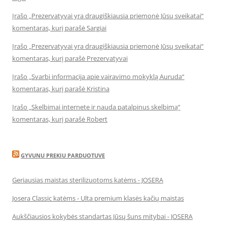
Įrašo „Prezervatyvai yra draugiškiausia priemonė Jūsų sveikatai“
komentaras, kurį parašė Sargiai
Įrašo „Prezervatyvai yra draugiškiausia priemonė Jūsų sveikatai“
komentaras, kurį parašė Prezervatyvai
Įrašo „Svarbi informacija apie vairavimo mokyklą Auruda“
komentaras, kurį parašė Kristina
Įrašo „Skelbimai internete ir nauda patalpinus skelbimą“
komentaras, kurį parašė Robert
GYVUNU PREKIU PARDUOTUVE
Geriausias maistas sterilizuotoms katėms - JOSERA
Josera Classic katėms - Ulta premium klasės kačių maistas
Aukščiausios kokybės standartas Jūsų šuns mitybai - JOSERA