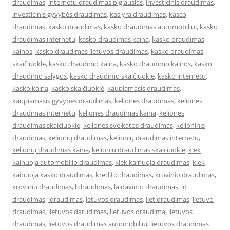
draudimas
,
internetu draudimas pigiausias
,
investicinis draudimas
,
investicinis gyvybės draudimas
,
kas yra draudimas
,
kasco
draudimas
,
kasko draudimas
,
kasko draudimas automobiliui
,
kasko
draudimas internetu
,
kasko draudimas kaina
,
kasko draudimas
kainos
,
kasko draudimas lietuvos draudimas
,
kasko draudimas
skaičiuoklė
,
kasko draudimo kaina
,
kasko draudimo kainos
,
kasko
draudimo salygos
,
kasko draudimo skaičiuoklė
,
kasko internetu
,
kasko kaina
,
kasko skaičiuoklė
,
kaupiamasis draudimas
,
kaupiamasis gyvybės draudimas
,
kelionės draudimas
,
kelionės
draudimas internetu
,
keliones draudimas kaina
,
keliones
draudimas skaiciuokle
,
keliones sveikatos draudimas
,
kelioninis
draudimas
,
kelionių draudimas
,
kelionių draudimas internetu
,
kelionių draudimas kaina
,
kelioniu draudimas skaiciuokle
,
kiek
kainuoja automobilio draudimas
,
kiek kainuoja draudimas
,
kiek
kainuoja kasko draudimas
,
kredito draudimas
,
krovinio draudimas
,
kroviniu draudimas
,
l draudimas
,
laidavimo draudimas
,
ld
draudimas
,
ldraudimas
,
letuvos draudimas
,
liet draudimas
,
lietuvo
draudimas
,
lietuvos darudimas
,
lietuvos draudima
,
lietuvos
draudimas
,
lietuvos draudimas automobiliui
,
lietuvos draudimas