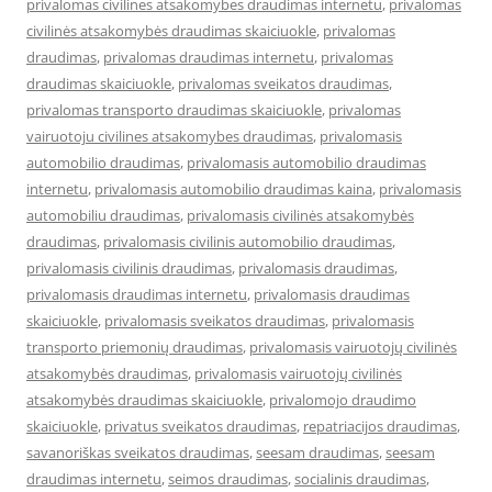
privalomas civilines atsakomybes draudimas internetu
,
privalomas
civilinės atsakomybės draudimas skaiciuokle
,
privalomas
draudimas
,
privalomas draudimas internetu
,
privalomas
draudimas skaiciuokle
,
privalomas sveikatos draudimas
,
privalomas transporto draudimas skaiciuokle
,
privalomas
vairuotoju civilines atsakomybes draudimas
,
privalomasis
automobilio draudimas
,
privalomasis automobilio draudimas
internetu
,
privalomasis automobilio draudimas kaina
,
privalomasis
automobiliu draudimas
,
privalomasis civilinės atsakomybės
draudimas
,
privalomasis civilinis automobilio draudimas
,
privalomasis civilinis draudimas
,
privalomasis draudimas
,
privalomasis draudimas internetu
,
privalomasis draudimas
skaiciuokle
,
privalomasis sveikatos draudimas
,
privalomasis
transporto priemonių draudimas
,
privalomasis vairuotojų civilinės
atsakomybės draudimas
,
privalomasis vairuotojų civilinės
atsakomybės draudimas skaiciuokle
,
privalomojo draudimo
skaiciuokle
,
privatus sveikatos draudimas
,
repatriacijos draudimas
,
savanoriškas sveikatos draudimas
,
seesam draudimas
,
seesam
draudimas internetu
,
seimos draudimas
,
socialinis draudimas
,