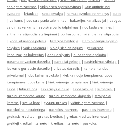
seo optimizavimas
|
vidinis seo optimizavimas
|
kaip optimizuoti
svetaine
|
kriaukles
|
seo apzvalga
|
namu apyvokos reikmenys
|
buitis
|
vaikams
|
seo straipsniu talpinimas
|
bakterijos kanalizacijai
|
saugus
zaidimas vaikams
|
seo straipsniu talpinimas
|
nuo kada ziemines
|
siltnamiai stipruolis atsiliepimai
|
polikarbonatiniai šiltnamiai stipruolis
|
kodel atsiranda pelesis
|
listerijos bakterija
|
zieminio langu skyscio
savybes
|
vaiku zaidimui
|
bioloģiskie risinājumi
|
geriausios
kanalizacijos bakterijos
|
adblue skystis
|
buhalterine apskaita
|
parama privaciam darzeliui
|
darzeliai gelbeja
|
pasirinkimas vilniuje
|
ieskome geriausio darzelio
|
privatus darzelis
|
itempiamu lubu
privalumai
|
lubu kaina netrukdo
|
kiek kainuoja itempiamos lubos
|
itempiamos lubos kaina
|
kiek kainuoja itempiamos
|
kiek kainuoja
lubos
|
lubu kainos
|
lubu rusys vilniuje
|
lubos vilniuje
|
siltnamiai
|
turbinu remontas kaune
|
turbinu remontas klaipeda
|
straipsniai
katems
|
sveika kate
|
gyvunu prekes
|
vidinis optimizavimas
|
pasiskolinti nesudėtinga
|
paskolos internetu
|
paskolos internetu
|
greitasis kreditas
|
greitas kreditas
|
greitas kreditas internetu
|
greitieji kreditai internetu
|
kreditas internetu
|
paskolos