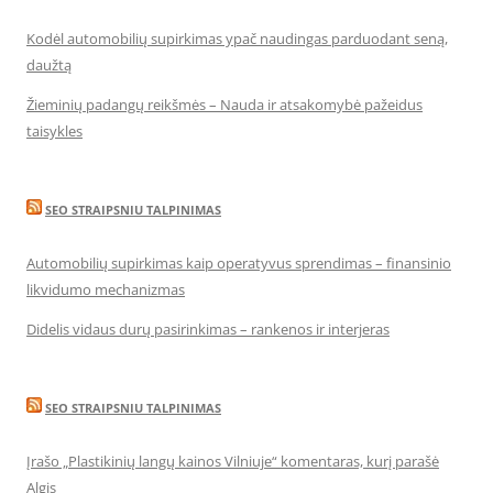
Kodėl automobilių supirkimas ypač naudingas parduodant seną,
daužtą
Žieminių padangų reikšmės – Nauda ir atsakomybė pažeidus
taisykles
SEO STRAIPSNIU TALPINIMAS
Automobilių supirkimas kaip operatyvus sprendimas – finansinio
likvidumo mechanizmas
Didelis vidaus durų pasirinkimas – rankenos ir interjeras
SEO STRAIPSNIU TALPINIMAS
Įrašo „Plastikinių langų kainos Vilniuje“ komentaras, kurį parašė
Algis