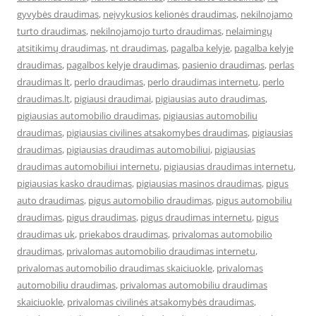
gyvybės draudimas
,
neįvykusios kelionės draudimas
,
nekilnojamo
turto draudimas
,
nekilnojamojo turto draudimas
,
nelaimingų
atsitikimų draudimas
,
nt draudimas
,
pagalba kelyje
,
pagalba kelyje
draudimas
,
pagalbos kelyje draudimas
,
pasienio draudimas
,
perlas
draudimas lt
,
perlo draudimas
,
perlo draudimas internetu
,
perlo
draudimas.lt
,
pigiausi draudimai
,
pigiausias auto draudimas
,
pigiausias automobilio draudimas
,
pigiausias automobiliu
draudimas
,
pigiausias civilines atsakomybes draudimas
,
pigiausias
draudimas
,
pigiausias draudimas automobiliui
,
pigiausias
draudimas automobiliui internetu
,
pigiausias draudimas internetu
,
pigiausias kasko draudimas
,
pigiausias masinos draudimas
,
pigus
auto draudimas
,
pigus automobilio draudimas
,
pigus automobiliu
draudimas
,
pigus draudimas
,
pigus draudimas internetu
,
pigus
draudimas uk
,
priekabos draudimas
,
privalomas automobilio
draudimas
,
privalomas automobilio draudimas internetu
,
privalomas automobilio draudimas skaiciuokle
,
privalomas
automobiliu draudimas
,
privalomas automobiliu draudimas
skaiciuokle
,
privalomas civilinės atsakomybės draudimas
,