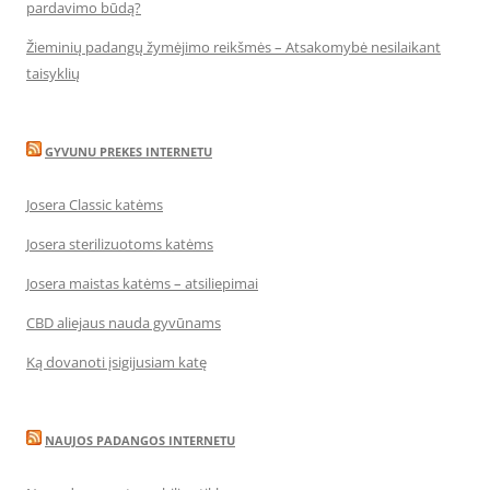
pardavimo būdą?
Žieminių padangų žymėjimo reikšmės – Atsakomybė nesilaikant
taisyklių
GYVUNU PREKES INTERNETU
Josera Classic katėms
Josera sterilizuotoms katėms
Josera maistas katėms – atsiliepimai
CBD aliejaus nauda gyvūnams
Ką dovanoti įsigijusiam katę
NAUJOS PADANGOS INTERNETU