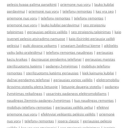
pelesio kvapa galima panaikinti
|
priemone nuo voru
|
lauko kubilai
pardavimui
|
priemonė nuo vorų
|
telefonų remontas
|
kas yra seo
|
priemone nuo voru
|
telefonų remontas
|
telefonų remontas
|
priemonė nuo vorų
|
lauko kubilai pardavimui
|
seo straipsniu
talpinimas
|
geriausias pelėsio valiklis
|
seo straipsniu talpinimas
|
kaip
isvengti pelesio atsiradimo namuose
|
kaip išsirinkti geriausią valiklį
pelėsiui
|
puiki dovana vaikams
|
smagiam žaidimui kieme
|
aikštelės
vaikų laiko praleidimui
|
telefonų remontas naudingas
|
geriausias
kaciu kraikas
|
dazniausiai gendantys telefonai
|
geriausias maistas
sterilizuotoms katėms
|
padangų žymėjimas
|
mobiliųjų telefonų
remontas
|
sterilizuotoms katėms geriausias
|
kiek kainuoja kubilai
|
dažnai gendantys telefonai
|
geriausias vonios valiklis
|
elektromobiliu
ikrovimo stoteliu pletra lietuvoje
|
lietuvoje daugeja stoteliu
|
padangų
žymėjimas reikalingas
|
vasarinės padangos elektromobiliams
|
naudingas žieminių padangų žymėjimas
|
kuo naudingas remontas
|
mobiliųjų telefonų remontas
|
geriausias valiklis peliui
|
efektyvi
priemone nuo voru
|
efektyviai veikiantis pelėsio valiklis
|
priemonė
nuo vorų
|
telefonų remontas
|
josera classic
|
geriausias pelesio
valiklis
|
kas yra seo straipsniai
|
seo straipsniu talpinimas
|
isorinis