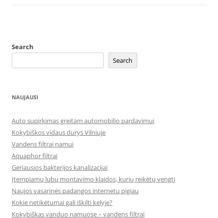
Search
Search
NAUJAUSI
Auto supirkimas greitam automobilio pardavimui
Kokybiškos vidaus durys Vilniuje
Vandens filtrai namui
Aquaphor filtrai
Geriausios bakterijos kanalizacijai
Įtempiamų lubų montavimo klaidos, kurių reikėtų vengti
Naujos vasarinės padangos internetu pigiau
Kokie netikėtumai gali iškilti kelyje?
Kokybiškas vanduo namuose – vandens filtrai