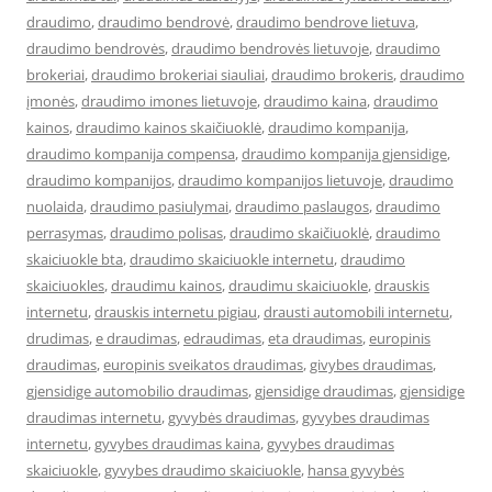
draudimo
,
draudimo bendrovė
,
draudimo bendrove lietuva
,
draudimo bendrovės
,
draudimo bendrovės lietuvoje
,
draudimo
brokeriai
,
draudimo brokeriai siauliai
,
draudimo brokeris
,
draudimo
įmonės
,
draudimo imones lietuvoje
,
draudimo kaina
,
draudimo
kainos
,
draudimo kainos skaičiuoklė
,
draudimo kompanija
,
draudimo kompanija compensa
,
draudimo kompanija gjensidige
,
draudimo kompanijos
,
draudimo kompanijos lietuvoje
,
draudimo
nuolaida
,
draudimo pasiulymai
,
draudimo paslaugos
,
draudimo
perrasymas
,
draudimo polisas
,
draudimo skaičiuoklė
,
draudimo
skaiciuokle bta
,
draudimo skaiciuokle internetu
,
draudimo
skaiciuokles
,
draudimu kainos
,
draudimu skaiciuokle
,
drauskis
internetu
,
drauskis internetu pigiau
,
drausti automobili internetu
,
drudimas
,
e draudimas
,
edraudimas
,
eta draudimas
,
europinis
draudimas
,
europinis sveikatos draudimas
,
givybes draudimas
,
gjensidige automobilio draudimas
,
gjensidige draudimas
,
gjensidige
draudimas internetu
,
gyvybės draudimas
,
gyvybes draudimas
internetu
,
gyvybes draudimas kaina
,
gyvybes draudimas
skaiciuokle
,
gyvybes draudimo skaiciuokle
,
hansa gyvybės