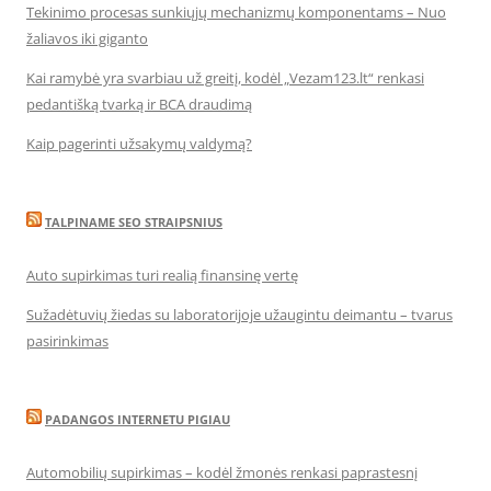
Tekinimo procesas sunkiųjų mechanizmų komponentams – Nuo
žaliavos iki giganto
Kai ramybė yra svarbiau už greitį, kodėl „Vezam123.lt“ renkasi
pedantišką tvarką ir BCA draudimą
Kaip pagerinti užsakymų valdymą?
TALPINAME SEO STRAIPSNIUS
Auto supirkimas turi realią finansinę vertę
Sužadėtuvių žiedas su laboratorijoje užaugintu deimantu – tvarus
pasirinkimas
PADANGOS INTERNETU PIGIAU
Automobilių supirkimas – kodėl žmonės renkasi paprastesnį