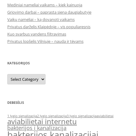
Mediniai nameliai vaikams – kiek kainuoja
Griovimo darbai – paprasta siena daugiabutyje
Vaikų nameliai – ką dovanoti vaikams
Privatus darželis Klaipėdoje – vis populiaresnis
Kuo svarbus vandens filtravimas
Privatus lopšelis Vilniuje – nauda ir tėvams
KATEGORIJOS
Kategorijos
DEBESĖLIS
1 lygio signalizacija
2 lygio signalizacija
3 lygio signalizacija
aviabilietai
aviabilietai internetu
bakterijos i kanalizacija
bakterijos kanalizacijai