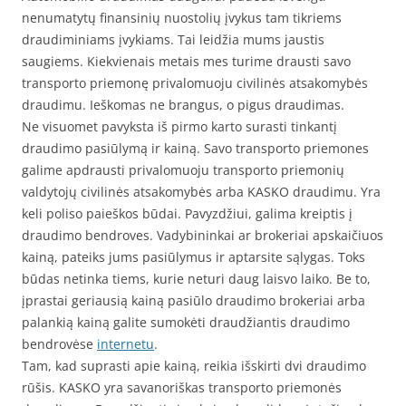
nenumatytų finansinių nuostolių įvykus tam tikriems
draudiminiams įvykiams. Tai leidžia mums jaustis
saugiems. Kiekvienais metais mes turime drausti savo
transporto priemonę privalomuoju civilinės atsakomybės
draudimu. Ieškomas ne brangus, o pigus draudimas.
Ne visuomet pavyksta iš pirmo karto surasti tinkantį
draudimo pasiūlymą ir kainą. Savo transporto priemones
galime apdrausti privalomuoju transporto priemonių
valdytojų civilinės atsakomybės arba KASKO draudimu. Yra
keli poliso paieškos būdai. Pavyzdžiui, galima kreiptis į
draudimo bendroves. Vadybininkai ar brokeriai apskaičiuos
kainą, pateiks jums pasiūlymus ir aptarsite sąlygas. Toks
būdas netinka tiems, kurie neturi daug laisvo laiko. Be to,
įprastai geriausią kainą pasiūlo draudimo brokeriai arba
palankią kainą galite sumokėti draudžiantis draudimo
bendrovėse
internetu
.
Tam, kad suprasti apie kainą, reikia išskirti dvi draudimo
rūšis. KASKO yra savanoriškas transporto priemonės