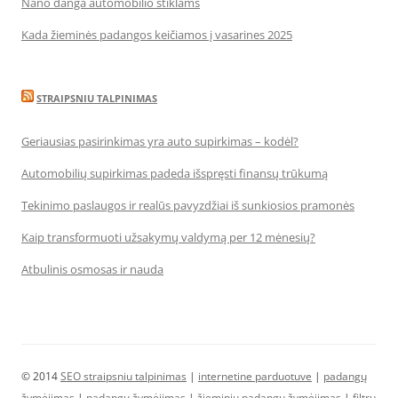
Nano danga automobilio stiklams
Kada žieminės padangos keičiamos į vasarines 2025
STRAIPSNIU TALPINIMAS
Geriausias pasirinkimas yra auto supirkimas – kodėl?
Automobilių supirkimas padeda išspręsti finansų trūkumą
Tekinimo paslaugos ir realūs pavyzdžiai iš sunkiosios pramonės
Kaip transformuoti užsakymų valdymą per 12 mėnesių?
Atbulinis osmosas ir nauda
© 2014
SEO straipsniu talpinimas
|
internetine parduotuve
|
padangų
žymėjimas
|
padangų žymėjimas
|
žieminių padangų žymėjimas
|
filtrų