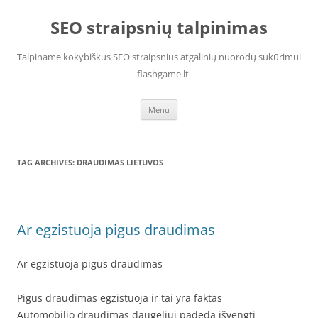
Skip
to
SEO straipsnių talpinimas
content
Talpiname kokybiškus SEO straipsnius atgalinių nuorodų sukūrimui
– flashgame.lt
Menu
TAG ARCHIVES:
DRAUDIMAS LIETUVOS
Ar egzistuoja pigus draudimas
Ar egzistuoja pigus draudimas
Pigus draudimas egzistuoja ir tai yra faktas
Automobilio draudimas daugeliui padeda išvengti