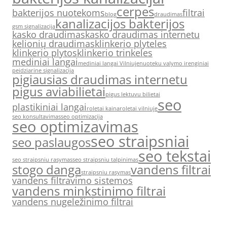
cerpes
bakterijos nuotekoms
filtrai
blog
draudimas
kanalizacijos bakterijos
gsm signalizacija
kasko draudimas
kasko draudimas internetu
kelionių draudimas
klinkerio plyteles
klinkerio plytos
klinkerio trinkeles
mediniai langai
mediniai langai Vilniuje
nuoteku valymo irenginiai
peidziarine signalizacija
pigiausias draudimas internetu
pigus aviabilietai
pigus lektuvu bilietai
seo
plastikiniai langai
roletai kaina
roletai vilniuje
seo konsultavimas
seo optimizacija
seo optimizavimas
seo straipsniai
seo paslaugos
seo tekstai
seo straipsniu rasymas
seo straipsniu talpinimas
stogo danga
vandens filtrai
straipsniu rasymas
vandens filtravimo sistemos
vandens minkstinimo filtrai
vandens nugeležinimo filtrai