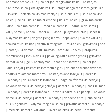
priemone starwax 637
|
bakterijos irenginiams kaina
|
bakterijos
STARWAX kaina
|
efektyvus valiklis
|
stogo danga renkames geriausia
|
klinkeris
|
pelesio naikinimas vonioje
|
kaip isnaikinti
|
kaip panaikinti
pelesi
|
pelesiu naikinimo priemone
|
naikinti pelesi
|
griovimo darbai
kaina
|
zaidimo nameliai
|
mediniai nameliai
|
nameliai vaikams
|
vaikų namelių priedai
|
toneriai
|
kaseciu pildymas vilnius
|
kaseciu
pildymas kaunas
|
valymo įrenginiams
|
septikams
|
tualeto valiklis
|
spausdintuvu kainos
|
vestuviu fotografai
|
muro sienu griovimas
|
seo
|
bateriju ikrovimas
|
patikimumas
|
orapute JDK S 60
|
oraputes
membranos
|
indu ploviklis
|
pavojingu atlieku tvarkymas
|
griovimo
darbai kaina
|
geliu pristatymas
|
apatinis trikotazas
|
bakterijos
kanalizacijai
|
kosmetika internetu pigiau
|
valentino dienos dovanos
|
apatinis trikotazas moterims
|
bakterijoskanalizacijai.lt
|
darzelis
klaipedoje
|
vaiku darzelis klaipedoje
|
pagalba tėvams klaipėdoje
|
privatus darželis klaipėdoje gelbėja
|
darželis klaipėdoje
|
pasirinkimas
klaipėdoje
|
darželis klaipėdoje
|
privatus darželis klaipėdoje
|
privatus
darželis klaipėdoje
|
darželis klaipėdoje
|
vandens filtrai
|
nuo pelesio
|
aukliu agentura
|
valymo irenginiai kaina
|
privatus darzelis klaipedoje
|
mediniai nameliai vaikams
|
isveza atliekas klaipeda
|
orapūte
|