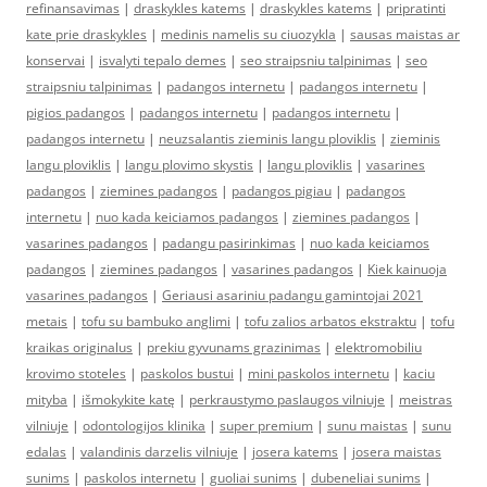
refinansavimas
|
draskykles katems
|
draskykles katems
|
pripratinti
kate prie draskykles
|
medinis namelis su ciuozykla
|
sausas maistas ar
konservai
|
isvalyti tepalo demes
|
seo straipsniu talpinimas
|
seo
straipsniu talpinimas
|
padangos internetu
|
padangos internetu
|
pigios padangos
|
padangos internetu
|
padangos internetu
|
padangos internetu
|
neuzsalantis zieminis langu ploviklis
|
zieminis
langu ploviklis
|
langu plovimo skystis
|
langu ploviklis
|
vasarines
padangos
|
ziemines padangos
|
padangos pigiau
|
padangos
internetu
|
nuo kada keiciamos padangos
|
ziemines padangos
|
vasarines padangos
|
padangu pasirinkimas
|
nuo kada keiciamos
padangos
|
ziemines padangos
|
vasarines padangos
|
Kiek kainuoja
vasarines padangos
|
Geriausi asariniu padangu gamintojai 2021
metais
|
tofu su bambuko anglimi
|
tofu zalios arbatos ekstraktu
|
tofu
kraikas originalus
|
prekiu gyvunams grazinimas
|
elektromobiliu
krovimo stoteles
|
paskolos bustui
|
mini paskolos internetu
|
kaciu
mityba
|
išmokykite katę
|
perkraustymo paslaugos vilniuje
|
meistras
vilniuje
|
odontologijos klinika
|
super premium
|
sunu maistas
|
sunu
edalas
|
valandinis darzelis vilniuje
|
josera katems
|
josera maistas
sunims
|
paskolos internetu
|
guoliai sunims
|
dubeneliai sunims
|