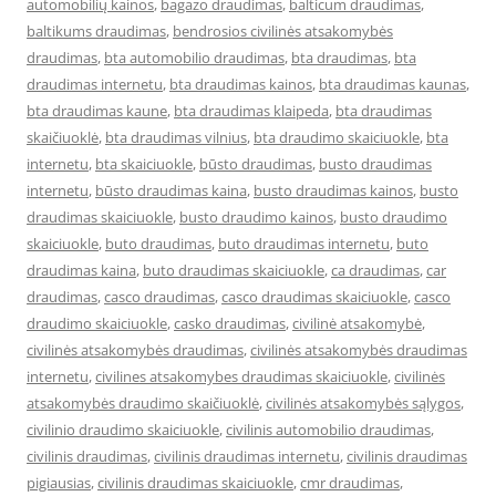
automobilių kainos
,
bagazo draudimas
,
balticum draudimas
,
baltikums draudimas
,
bendrosios civilinės atsakomybės
draudimas
,
bta automobilio draudimas
,
bta draudimas
,
bta
draudimas internetu
,
bta draudimas kainos
,
bta draudimas kaunas
,
bta draudimas kaune
,
bta draudimas klaipeda
,
bta draudimas
skaičiuoklė
,
bta draudimas vilnius
,
bta draudimo skaiciuokle
,
bta
internetu
,
bta skaiciuokle
,
būsto draudimas
,
busto draudimas
internetu
,
būsto draudimas kaina
,
busto draudimas kainos
,
busto
draudimas skaiciuokle
,
busto draudimo kainos
,
busto draudimo
skaiciuokle
,
buto draudimas
,
buto draudimas internetu
,
buto
draudimas kaina
,
buto draudimas skaiciuokle
,
ca draudimas
,
car
draudimas
,
casco draudimas
,
casco draudimas skaiciuokle
,
casco
draudimo skaiciuokle
,
casko draudimas
,
civilinė atsakomybė
,
civilinės atsakomybės draudimas
,
civilinės atsakomybės draudimas
internetu
,
civilines atsakomybes draudimas skaiciuokle
,
civilinės
atsakomybės draudimo skaičiuoklė
,
civilinės atsakomybės sąlygos
,
civilinio draudimo skaiciuokle
,
civilinis automobilio draudimas
,
civilinis draudimas
,
civilinis draudimas internetu
,
civilinis draudimas
pigiausias
,
civilinis draudimas skaiciuokle
,
cmr draudimas
,