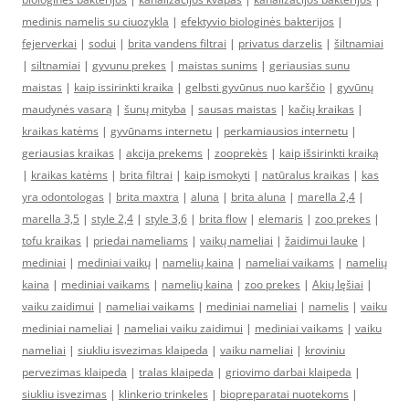
medinis namelis su ciuozykla
|
efektyvio biologinės bakterijos
|
fejerverkai
|
sodui
|
brita vandens filtrai
|
privatus darzelis
|
šiltnamiai
|
siltnamiai
|
gyvunu prekes
|
maistas sunims
|
geriausias sunu
maistas
|
kaip issirinkti kraika
|
gelbsti gyvūnus nuo karščio
|
gyvūnų
maudynės vasarą
|
šunų mityba
|
sausas maistas
|
kačių kraikas
|
kraikas katėms
|
gyvūnams internetu
|
perkamiausios internetu
|
geriausias kraikas
|
akcija prekems
|
zooprekės
|
kaip išsirinkti kraiką
|
kraikas katėms
|
brita filtrai
|
kaip ismokyti
|
natūralus kraikas
|
kas
yra odontologas
|
brita maxtra
|
aluna
|
brita aluna
|
marella 2,4
|
marella 3,5
|
style 2,4
|
style 3,6
|
brita flow
|
elemaris
|
zoo prekes
|
tofu kraikas
|
priedai nameliams
|
vaikų nameliai
|
žaidimui lauke
|
mediniai
|
mediniai vaikų
|
namelių kaina
|
nameliai vaikams
|
namelių
kaina
|
mediniai vaikams
|
namelių kaina
|
zoo prekes
|
Akių lęšiai
|
vaiku zaidimui
|
nameliai vaikams
|
mediniai nameliai
|
namelis
|
vaiku
mediniai nameliai
|
nameliai vaiku zaidimui
|
mediniai vaikams
|
vaiku
nameliai
|
siukliu isvezimas klaipeda
|
vaiku nameliai
|
kroviniu
pervezimas klaipeda
|
tralas klaipeda
|
griovimo darbai klaipeda
|
siukliu isvezimas
|
klinkerio trinkeles
|
biopreparatai nuotekoms
|