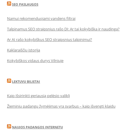
SEO PASLAUGOS
Namui rekomenduojami vandens filtrai
Talpinamus SEO straipsnius rašo DI: Ar tai kokybiška ir naudinga?
Ar AI rašo kokybiškus SEO straipsnius talpinimui?
Kaklaraiščių istorija
Kokybiškos vidaus durys Vilniuje
LEKTUVU BILIETAI
Kaip išsirinkti geriausią pelėsio valiklį
Žieminių padangų žymėjimas yra svarbus – kaip išvengti klaidų
NAUJOS PADANGOS INTERNETU