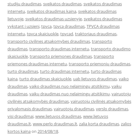
studiju draudimas
,
sveikatos draudimas
,
sveikatos draudimas
internetu
,
sveikatos draudimas kaina
,
sveikatos draudimas
lietuvoje
,
sveikatos draudimas uzsienyje
,
sveikatos draudimas
vykstant i uzsieni
,
tpvca
,
tpvca draudimas
,
TPVCA draudimas
internetu
,
tpvca skaiciuokle
,
tpvcad
,
traktoriaus draudimas
,
transporto civilines atsakomybes draudimas
,
transporto
draudimas
,
transporto draudimas internetu
,
transporto draudimo
skaiciuokle
,
transporto priemones draudimas
,
transporto
priemones draudimas internetu
,
transporto priemonių draudimas
,
turto draudimas
,
turto draudimas internetu
,
turto draudimas
kaina
,
turto draudimas skaiciuokle
,
uab lietuvos draudimas
,
vaiko
draudimas
,
vaiko draudimas nuo nelaimingų atsitikimų
,
vaiku
draudimas
,
vaikų draudimas nuo nelaimingų atsitikimų
,
vairuotojų
civilinės atsakomybės draudimas
,
vairuotojų civilinės atsakomybės
privalomasis draudimas
,
vairuotoju draudimas
,
verslo draudimas
,
visi draudimai
,
www.lietuvos draudimas
,
www.lietuvos
draudimas.lt
,
www.perlo draudimas.lt
,
zalia korta draudimas
,
zalios
kortos kaina
on
2014/08/18
.