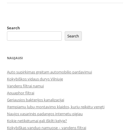
Search
Search
NAUJAUSI
Auto supirkimas greitam automobilio pardavimui
Kokybiškos vidaus durys Vilniuje
Vandens filtrai namui
Aquaphor filtrai
Geriausios bakterijos kanalizacijai
Įtempiamų lubų montavimo klaidos, kurių reikėtų vengti
Naujos vasarinės padangos internetu pigiau
Kokie netikėtumai gali iškilti kelyje?
Kokybiškas vanduo namuose – vandens filtrai