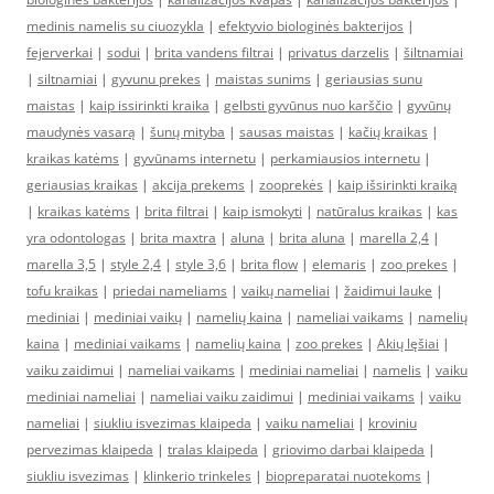
medinis namelis su ciuozykla
|
efektyvio biologinės bakterijos
|
fejerverkai
|
sodui
|
brita vandens filtrai
|
privatus darzelis
|
šiltnamiai
|
siltnamiai
|
gyvunu prekes
|
maistas sunims
|
geriausias sunu
maistas
|
kaip issirinkti kraika
|
gelbsti gyvūnus nuo karščio
|
gyvūnų
maudynės vasarą
|
šunų mityba
|
sausas maistas
|
kačių kraikas
|
kraikas katėms
|
gyvūnams internetu
|
perkamiausios internetu
|
geriausias kraikas
|
akcija prekems
|
zooprekės
|
kaip išsirinkti kraiką
|
kraikas katėms
|
brita filtrai
|
kaip ismokyti
|
natūralus kraikas
|
kas
yra odontologas
|
brita maxtra
|
aluna
|
brita aluna
|
marella 2,4
|
marella 3,5
|
style 2,4
|
style 3,6
|
brita flow
|
elemaris
|
zoo prekes
|
tofu kraikas
|
priedai nameliams
|
vaikų nameliai
|
žaidimui lauke
|
mediniai
|
mediniai vaikų
|
namelių kaina
|
nameliai vaikams
|
namelių
kaina
|
mediniai vaikams
|
namelių kaina
|
zoo prekes
|
Akių lęšiai
|
vaiku zaidimui
|
nameliai vaikams
|
mediniai nameliai
|
namelis
|
vaiku
mediniai nameliai
|
nameliai vaiku zaidimui
|
mediniai vaikams
|
vaiku
nameliai
|
siukliu isvezimas klaipeda
|
vaiku nameliai
|
kroviniu
pervezimas klaipeda
|
tralas klaipeda
|
griovimo darbai klaipeda
|
siukliu isvezimas
|
klinkerio trinkeles
|
biopreparatai nuotekoms
|