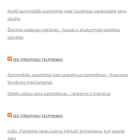
Kodėl automobilių supirkimas ypač naudingas parduodant seną,
daužtą
Žieminių padangų reikšmės – Nauda ir atsakomybė pažeidus
taisykles
SEO STRAIPSNIU TALPINIMAS
Automobilių supirkimas kaip operatyvus sprendimas – finansinio
likvidumo mechanizmas
Didelis vidaus durų pasirinkimas – rankenos ir interjeras
SEO STRAIPSNIU TALPINIMAS
Įrašo „Plastikinių langų kainos Vilniuje“ komentaras, kurį parašė
Algis