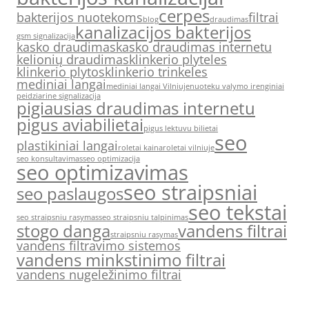
cerpes
bakterijos nuotekoms
filtrai
blog
draudimas
kanalizacijos bakterijos
gsm signalizacija
kasko draudimas
kasko draudimas internetu
kelionių draudimas
klinkerio plyteles
klinkerio plytos
klinkerio trinkeles
mediniai langai
mediniai langai Vilniuje
nuoteku valymo irenginiai
peidziarine signalizacija
pigiausias draudimas internetu
pigus aviabilietai
pigus lektuvu bilietai
seo
plastikiniai langai
roletai kaina
roletai vilniuje
seo konsultavimas
seo optimizacija
seo optimizavimas
seo straipsniai
seo paslaugos
seo tekstai
seo straipsniu rasymas
seo straipsniu talpinimas
stogo danga
vandens filtrai
straipsniu rasymas
vandens filtravimo sistemos
vandens minkstinimo filtrai
vandens nugeležinimo filtrai