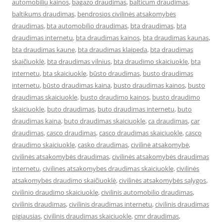
automobilių kainos
,
bagazo draudimas
,
balticum draudimas
,
baltikums draudimas
,
bendrosios civilinės atsakomybės
draudimas
,
bta automobilio draudimas
,
bta draudimas
,
bta
draudimas internetu
,
bta draudimas kainos
,
bta draudimas kaunas
,
bta draudimas kaune
,
bta draudimas klaipeda
,
bta draudimas
skaičiuoklė
,
bta draudimas vilnius
,
bta draudimo skaiciuokle
,
bta
internetu
,
bta skaiciuokle
,
būsto draudimas
,
busto draudimas
internetu
,
būsto draudimas kaina
,
busto draudimas kainos
,
busto
draudimas skaiciuokle
,
busto draudimo kainos
,
busto draudimo
skaiciuokle
,
buto draudimas
,
buto draudimas internetu
,
buto
draudimas kaina
,
buto draudimas skaiciuokle
,
ca draudimas
,
car
draudimas
,
casco draudimas
,
casco draudimas skaiciuokle
,
casco
draudimo skaiciuokle
,
casko draudimas
,
civilinė atsakomybė
,
civilinės atsakomybės draudimas
,
civilinės atsakomybės draudimas
internetu
,
civilines atsakomybes draudimas skaiciuokle
,
civilinės
atsakomybės draudimo skaičiuoklė
,
civilinės atsakomybės sąlygos
,
civilinio draudimo skaiciuokle
,
civilinis automobilio draudimas
,
civilinis draudimas
,
civilinis draudimas internetu
,
civilinis draudimas
pigiausias
,
civilinis draudimas skaiciuokle
,
cmr draudimas
,