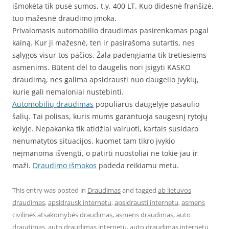
išmokėta tik pusė sumos, t.y. 400 LT. Kuo didesnė franšizė,
tuo mažesnė draudimo įmoka.
Privalomasis automobilio draudimas pasirenkamas pagal
kainą. Kur ji mažesnė, ten ir pasirašoma sutartis, nes
sąlygos visur tos pačios. Žala padengiama tik tretiesiems
asmenims. Būtent dėl to daugelis nori įsigyti KASKO
draudimą, nes galima apsidrausti nuo daugelio įvykių,
kurie gali nemaloniai nustebinti.
Automobilių draudimas
populiarus daugelyje pasaulio
šalių. Tai polisas, kuris mums garantuoja saugesnį rytojų
kelyje. Nepakanka tik atidžiai vairuoti, kartais susidaro
nenumatytos situacijos, kuomet tam tikro įvykio
neįmanoma išvengti, o patirti nuostoliai ne tokie jau ir
maži.
Draudimo išmokos
padeda reikiamu metu.
This entry was posted in
Draudimas
and tagged
ab lietuvos
draudimas
,
apsidrausk internetu
,
apsidrausti internetu
,
asmens
civilinės atsakomybės draudimas
,
asmens draudimas
,
auto
draudimas
,
auto draudimas internetu
,
auto draudimas internetu