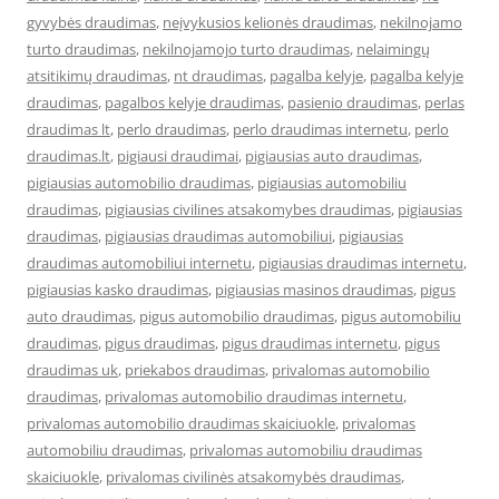
gyvybės draudimas
,
neįvykusios kelionės draudimas
,
nekilnojamo
turto draudimas
,
nekilnojamojo turto draudimas
,
nelaimingų
atsitikimų draudimas
,
nt draudimas
,
pagalba kelyje
,
pagalba kelyje
draudimas
,
pagalbos kelyje draudimas
,
pasienio draudimas
,
perlas
draudimas lt
,
perlo draudimas
,
perlo draudimas internetu
,
perlo
draudimas.lt
,
pigiausi draudimai
,
pigiausias auto draudimas
,
pigiausias automobilio draudimas
,
pigiausias automobiliu
draudimas
,
pigiausias civilines atsakomybes draudimas
,
pigiausias
draudimas
,
pigiausias draudimas automobiliui
,
pigiausias
draudimas automobiliui internetu
,
pigiausias draudimas internetu
,
pigiausias kasko draudimas
,
pigiausias masinos draudimas
,
pigus
auto draudimas
,
pigus automobilio draudimas
,
pigus automobiliu
draudimas
,
pigus draudimas
,
pigus draudimas internetu
,
pigus
draudimas uk
,
priekabos draudimas
,
privalomas automobilio
draudimas
,
privalomas automobilio draudimas internetu
,
privalomas automobilio draudimas skaiciuokle
,
privalomas
automobiliu draudimas
,
privalomas automobiliu draudimas
skaiciuokle
,
privalomas civilinės atsakomybės draudimas
,