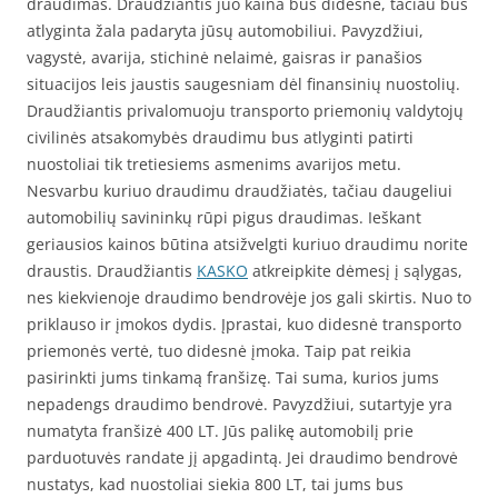
draudimas. Draudžiantis juo kaina bus didesnė, tačiau bus
atlyginta žala padaryta jūsų automobiliui. Pavyzdžiui,
vagystė, avarija, stichinė nelaimė, gaisras ir panašios
situacijos leis jaustis saugesniam dėl finansinių nuostolių.
Draudžiantis privalomuoju transporto priemonių valdytojų
civilinės atsakomybės draudimu bus atlyginti patirti
nuostoliai tik tretiesiems asmenims avarijos metu.
Nesvarbu kuriuo draudimu draudžiatės, tačiau daugeliui
automobilių savininkų rūpi pigus draudimas. Ieškant
geriausios kainos būtina atsižvelgti kuriuo draudimu norite
draustis. Draudžiantis
KASKO
atkreipkite dėmesį į sąlygas,
nes kiekvienoje draudimo bendrovėje jos gali skirtis. Nuo to
priklauso ir įmokos dydis. Įprastai, kuo didesnė transporto
priemonės vertė, tuo didesnė įmoka. Taip pat reikia
pasirinkti jums tinkamą franšizę. Tai suma, kurios jums
nepadengs draudimo bendrovė. Pavyzdžiui, sutartyje yra
numatyta franšizė 400 LT. Jūs palikę automobilį prie
parduotuvės randate jį apgadintą. Jei draudimo bendrovė
nustatys, kad nuostoliai siekia 800 LT, tai jums bus