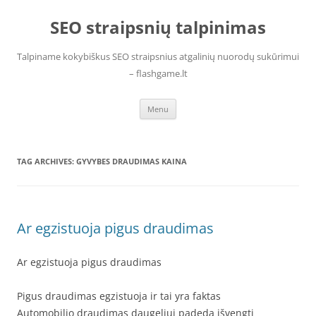
Skip
to
SEO straipsnių talpinimas
content
Talpiname kokybiškus SEO straipsnius atgalinių nuorodų sukūrimui
– flashgame.lt
Menu
TAG ARCHIVES:
GYVYBES DRAUDIMAS KAINA
Ar egzistuoja pigus draudimas
Ar egzistuoja pigus draudimas
Pigus draudimas egzistuoja ir tai yra faktas
Automobilio draudimas daugeliui padeda išvengti