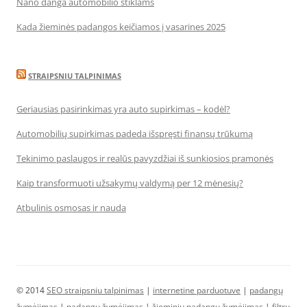
Nano danga automobilio stiklams
Kada žieminės padangos keičiamos į vasarines 2025
STRAIPSNIU TALPINIMAS
Geriausias pasirinkimas yra auto supirkimas – kodėl?
Automobilių supirkimas padeda išspręsti finansų trūkumą
Tekinimo paslaugos ir realūs pavyzdžiai iš sunkiosios pramonės
Kaip transformuoti užsakymų valdymą per 12 mėnesių?
Atbulinis osmosas ir nauda
© 2014
SEO straipsniu talpinimas
|
internetine parduotuve
|
padangų
žymėjimas
|
padangų žymėjimas
|
žieminių padangų žymėjimas
|
filtrų