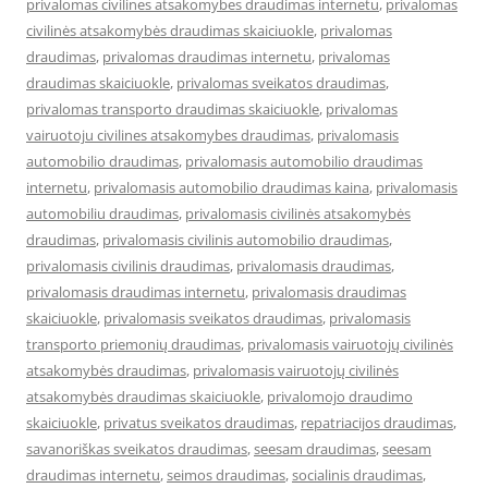
privalomas civilines atsakomybes draudimas internetu
,
privalomas
civilinės atsakomybės draudimas skaiciuokle
,
privalomas
draudimas
,
privalomas draudimas internetu
,
privalomas
draudimas skaiciuokle
,
privalomas sveikatos draudimas
,
privalomas transporto draudimas skaiciuokle
,
privalomas
vairuotoju civilines atsakomybes draudimas
,
privalomasis
automobilio draudimas
,
privalomasis automobilio draudimas
internetu
,
privalomasis automobilio draudimas kaina
,
privalomasis
automobiliu draudimas
,
privalomasis civilinės atsakomybės
draudimas
,
privalomasis civilinis automobilio draudimas
,
privalomasis civilinis draudimas
,
privalomasis draudimas
,
privalomasis draudimas internetu
,
privalomasis draudimas
skaiciuokle
,
privalomasis sveikatos draudimas
,
privalomasis
transporto priemonių draudimas
,
privalomasis vairuotojų civilinės
atsakomybės draudimas
,
privalomasis vairuotojų civilinės
atsakomybės draudimas skaiciuokle
,
privalomojo draudimo
skaiciuokle
,
privatus sveikatos draudimas
,
repatriacijos draudimas
,
savanoriškas sveikatos draudimas
,
seesam draudimas
,
seesam
draudimas internetu
,
seimos draudimas
,
socialinis draudimas
,