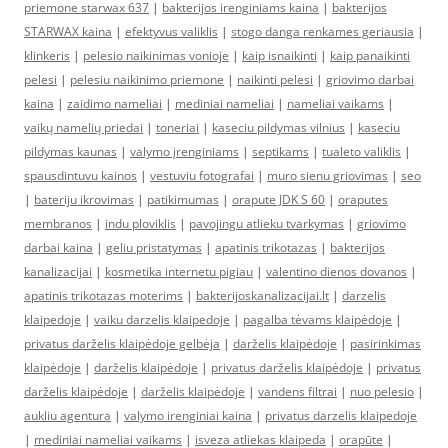
priemone starwax 637
|
bakterijos irenginiams kaina
|
bakterijos
STARWAX kaina
|
efektyvus valiklis
|
stogo danga renkames geriausia
|
klinkeris
|
pelesio naikinimas vonioje
|
kaip isnaikinti
|
kaip panaikinti
pelesi
|
pelesiu naikinimo priemone
|
naikinti pelesi
|
griovimo darbai
kaina
|
zaidimo nameliai
|
mediniai nameliai
|
nameliai vaikams
|
vaikų namelių priedai
|
toneriai
|
kaseciu pildymas vilnius
|
kaseciu
pildymas kaunas
|
valymo įrenginiams
|
septikams
|
tualeto valiklis
|
spausdintuvu kainos
|
vestuviu fotografai
|
muro sienu griovimas
|
seo
|
bateriju ikrovimas
|
patikimumas
|
orapute JDK S 60
|
oraputes
membranos
|
indu ploviklis
|
pavojingu atlieku tvarkymas
|
griovimo
darbai kaina
|
geliu pristatymas
|
apatinis trikotazas
|
bakterijos
kanalizacijai
|
kosmetika internetu pigiau
|
valentino dienos dovanos
|
apatinis trikotazas moterims
|
bakterijoskanalizacijai.lt
|
darzelis
klaipedoje
|
vaiku darzelis klaipedoje
|
pagalba tėvams klaipėdoje
|
privatus darželis klaipėdoje gelbėja
|
darželis klaipėdoje
|
pasirinkimas
klaipėdoje
|
darželis klaipėdoje
|
privatus darželis klaipėdoje
|
privatus
darželis klaipėdoje
|
darželis klaipėdoje
|
vandens filtrai
|
nuo pelesio
|
aukliu agentura
|
valymo irenginiai kaina
|
privatus darzelis klaipedoje
|
mediniai nameliai vaikams
|
isveza atliekas klaipeda
|
orapūte
|