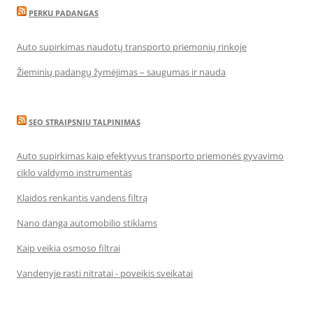
PERKU PADANGAS
Auto supirkimas naudotų transporto priemonių rinkoje
Žieminių padangų žymėjimas – saugumas ir nauda
SEO STRAIPSNIU TALPINIMAS
Auto supirkimas kaip efektyvus transporto priemonės gyvavimo
ciklo valdymo instrumentas
Klaidos renkantis vandens filtrą
Nano danga automobilio stiklams
Kaip veikia osmoso filtrai
Vandenyje rasti nitratai - poveikis sveikatai