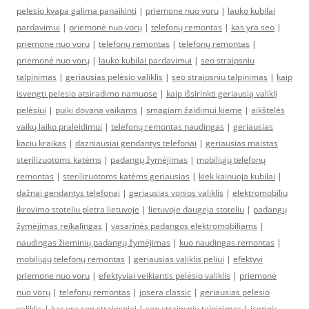
pelesio kvapa galima panaikinti
|
priemone nuo voru
|
lauko kubilai
pardavimui
|
priemonė nuo vorų
|
telefonų remontas
|
kas yra seo
|
priemone nuo voru
|
telefonų remontas
|
telefonų remontas
|
priemonė nuo vorų
|
lauko kubilai pardavimui
|
seo straipsniu
talpinimas
|
geriausias pelėsio valiklis
|
seo straipsniu talpinimas
|
kaip
isvengti pelesio atsiradimo namuose
|
kaip išsirinkti geriausią valiklį
pelėsiui
|
puiki dovana vaikams
|
smagiam žaidimui kieme
|
aikštelės
vaikų laiko praleidimui
|
telefonų remontas naudingas
|
geriausias
kaciu kraikas
|
dazniausiai gendantys telefonai
|
geriausias maistas
sterilizuotoms katėms
|
padangų žymėjimas
|
mobiliųjų telefonų
remontas
|
sterilizuotoms katėms geriausias
|
kiek kainuoja kubilai
|
dažnai gendantys telefonai
|
geriausias vonios valiklis
|
elektromobiliu
ikrovimo stoteliu pletra lietuvoje
|
lietuvoje daugeja stoteliu
|
padangų
žymėjimas reikalingas
|
vasarinės padangos elektromobiliams
|
naudingas žieminių padangų žymėjimas
|
kuo naudingas remontas
|
mobiliųjų telefonų remontas
|
geriausias valiklis peliui
|
efektyvi
priemone nuo voru
|
efektyviai veikiantis pelėsio valiklis
|
priemonė
nuo vorų
|
telefonų remontas
|
josera classic
|
geriausias pelesio
valiklis
|
kas yra seo straipsniai
|
seo straipsniu talpinimas
|
isorinis