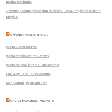
pardavimo būdą?
Žieminių padangų žymėjimo reikšmės – Atsakomybė nesilaikant
taisyklių
GYVUNU PREKES INTERNETU
Josera Classic katėms
Josera sterilizuotoms katėms
Josera maistas katėms – atsiliepimai
CBD aliejaus nauda gyvūnams
Ką dovanoti įsigijusiam katę
NAUJOS PADANGOS INTERNETU