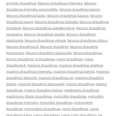
gyvybes draudimas
,
lietuvos draudimas internetu
,
lietuvos
draudimas internetu automobilio
,
lietuvos draudimas kainos
,
lietuvos draudimas kasko
,
lietuvos draudimas kaunas
,
lietuvos
draudimas kaune
,
lietuvos draudimas klaipeda
,
lietuvos draudimas
kontaktai
,
lietuvos draudimas pagalba kelyje
,
lietuvos draudimas
panevezys
,
lietuvos draudimas siauliai
,
lietuvos draudimas
skaiciuokle
,
lietuvos draudimas vilniuje
,
lietuvos draudimas vilnius
,
lietuvos draudimas.lt
,
lietuvos draudimo
,
lietuvos draudimo
kompanijos
,
lietuvos draudimo skaiciuokle
,
lietuvosdraudimas
,
lituvos draudimas
,
lt draudimas
,
mano draudimas
,
mano
draudimas.lt
,
masinos draudimas
,
masinos draudimas anglijoje
,
masinos draudimas internetu
,
masinos draudimas kainos
,
masinos
draudimas lietuvoje
,
masinos draudimas uk
,
masinos draudimo
kainos
,
masinos draudimo skaiciuokle
,
masinu draudimai
,
masinu
draudimas
,
masinu draudimo kainos
,
medicininis draudimas
,
medicininių išlaidų draudimas
,
motociklo draudimas
,
motociklo
draudimas internetu
,
motociklu draudimas
,
motorolerio
draudimas
,
motoroleriu draudimas
,
namo draudimas
,
namo
draudimas kaina
,
namu draudimas
,
namu turto draudimas
,
ne