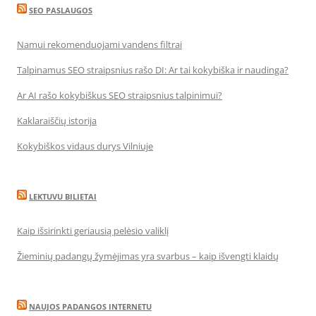
SEO PASLAUGOS
Namui rekomenduojami vandens filtrai
Talpinamus SEO straipsnius rašo DI: Ar tai kokybiška ir naudinga?
Ar AI rašo kokybiškus SEO straipsnius talpinimui?
Kaklaraiščių istorija
Kokybiškos vidaus durys Vilniuje
LEKTUVU BILIETAI
Kaip išsirinkti geriausią pelėsio valiklį
Žieminių padangų žymėjimas yra svarbus – kaip išvengti klaidų
NAUJOS PADANGOS INTERNETU