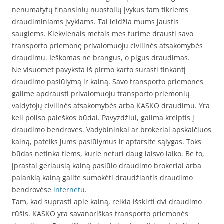
nenumatytų finansinių nuostolių įvykus tam tikriems
draudiminiams įvykiams. Tai leidžia mums jaustis
saugiems. Kiekvienais metais mes turime drausti savo
transporto priemonę privalomuoju civilinės atsakomybės
draudimu. Ieškomas ne brangus, o pigus draudimas.
Ne visuomet pavyksta iš pirmo karto surasti tinkantį
draudimo pasiūlymą ir kainą. Savo transporto priemones
galime apdrausti privalomuoju transporto priemonių
valdytojų civilinės atsakomybės arba KASKO draudimu. Yra
keli poliso paieškos būdai. Pavyzdžiui, galima kreiptis į
draudimo bendroves. Vadybininkai ar brokeriai apskaičiuos
kainą, pateiks jums pasiūlymus ir aptarsite sąlygas. Toks
būdas netinka tiems, kurie neturi daug laisvo laiko. Be to,
įprastai geriausią kainą pasiūlo draudimo brokeriai arba
palankią kainą galite sumokėti draudžiantis draudimo
bendrovėse
internetu
.
Tam, kad suprasti apie kainą, reikia išskirti dvi draudimo
rūšis. KASKO yra savanoriškas transporto priemonės