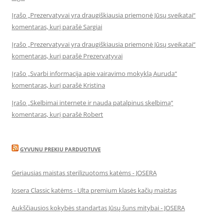
Įrašo „Prezervatyvai yra draugiškiausia priemonė Jūsų sveikatai“
komentaras, kurį parašė Sargiai
Įrašo „Prezervatyvai yra draugiškiausia priemonė Jūsų sveikatai“
komentaras, kurį parašė Prezervatyvai
Įrašo „Svarbi informacija apie vairavimo mokyklą Auruda“
komentaras, kurį parašė Kristina
Įrašo „Skelbimai internete ir nauda patalpinus skelbimą“
komentaras, kurį parašė Robert
GYVUNU PREKIU PARDUOTUVE
Geriausias maistas sterilizuotoms katėms - JOSERA
Josera Classic katėms - Ulta premium klasės kačių maistas
Aukščiausios kokybės standartas Jūsų šuns mitybai - JOSERA