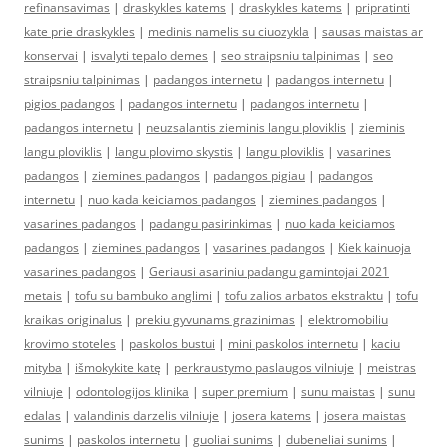
refinansavimas
|
draskykles katems
|
draskykles katems
|
pripratinti
kate prie draskykles
|
medinis namelis su ciuozykla
|
sausas maistas ar
konservai
|
isvalyti tepalo demes
|
seo straipsniu talpinimas
|
seo
straipsniu talpinimas
|
padangos internetu
|
padangos internetu
|
pigios padangos
|
padangos internetu
|
padangos internetu
|
padangos internetu
|
neuzsalantis zieminis langu ploviklis
|
zieminis
langu ploviklis
|
langu plovimo skystis
|
langu ploviklis
|
vasarines
padangos
|
ziemines padangos
|
padangos pigiau
|
padangos
internetu
|
nuo kada keiciamos padangos
|
ziemines padangos
|
vasarines padangos
|
padangu pasirinkimas
|
nuo kada keiciamos
padangos
|
ziemines padangos
|
vasarines padangos
|
Kiek kainuoja
vasarines padangos
|
Geriausi asariniu padangu gamintojai 2021
metais
|
tofu su bambuko anglimi
|
tofu zalios arbatos ekstraktu
|
tofu
kraikas originalus
|
prekiu gyvunams grazinimas
|
elektromobiliu
krovimo stoteles
|
paskolos bustui
|
mini paskolos internetu
|
kaciu
mityba
|
išmokykite katę
|
perkraustymo paslaugos vilniuje
|
meistras
vilniuje
|
odontologijos klinika
|
super premium
|
sunu maistas
|
sunu
edalas
|
valandinis darzelis vilniuje
|
josera katems
|
josera maistas
sunims
|
paskolos internetu
|
guoliai sunims
|
dubeneliai sunims
|