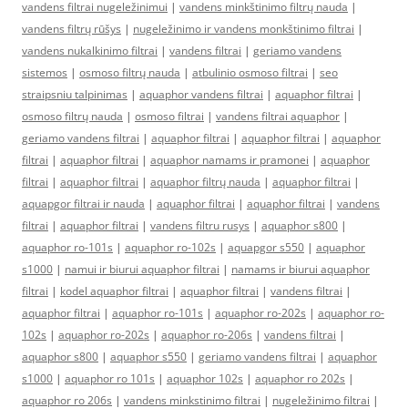
vandens filtrai nugeležinimui
|
vandens minkštinimo filtrų nauda
|
vandens filtrų rūšys
|
nugeležinimo ir vandens monkštinimo filtrai
|
vandens nukalkinimo filtrai
|
vandens filtrai
|
geriamo vandens
sistemos
|
osmoso filtrų nauda
|
atbulinio osmoso filtrai
|
seo
straipsniu talpinimas
|
aquaphor vandens filtrai
|
aquaphor filtrai
|
osmoso filtrų nauda
|
osmoso filtrai
|
vandens filtrai aquaphor
|
geriamo vandens filtrai
|
aquaphor filtrai
|
aquaphor filtrai
|
aquaphor
filtrai
|
aquaphor filtrai
|
aquaphor namams ir pramonei
|
aquaphor
filtrai
|
aquaphor filtrai
|
aquaphor filtrų nauda
|
aquaphor filtrai
|
aquapgor filtrai ir nauda
|
aquaphor filtrai
|
aquaphor filtrai
|
vandens
filtrai
|
aquaphor filtrai
|
vandens filtru rusys
|
aquaphor s800
|
aquaphor ro-101s
|
aquaphor ro-102s
|
aquapgor s550
|
aquaphor
s1000
|
namui ir biurui aquaphor filtrai
|
namams ir biurui aquaphor
filtrai
|
kodel aquaphor filtrai
|
aquaphor filtrai
|
vandens filtrai
|
aquaphor filtrai
|
aquaphor ro-101s
|
aquaphor ro-202s
|
aquaphor ro-
102s
|
aquaphor ro-202s
|
aquaphor ro-206s
|
vandens filtrai
|
aquaphor s800
|
aquaphor s550
|
geriamo vandens filtrai
|
aquaphor
s1000
|
aquaphor ro 101s
|
aquaphor 102s
|
aquaphor ro 202s
|
aquaphor ro 206s
|
vandens minkstinimo filtrai
|
nugeležinimo filtrai
|