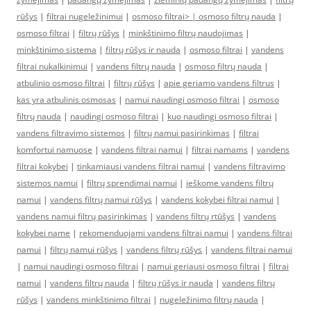
rūšys
|
filtrai nugeležinimui
|
osmoso filtrai> |
osmoso filtrų nauda
|
osmoso filtrai
|
filtrų rūšys
|
minkštinimo filtrų naudojimas
|
minkštinimo sistema
|
filtrų rūšys ir nauda
|
osmoso filtrai
|
vandens
filtrai nukalkinimui
|
vandens filtrų nauda
|
osmoso filtrų nauda
|
atbulinio osmoso filtrai
|
filtrų rūšys
|
apie geriamo vandens filtrus
|
kas yra atbulinis osmosas
|
namui naudingi osmoso filtrai
|
osmoso
filtrų nauda
|
naudingi osmoso filtrai
|
kuo naudingi osmoso filtrai
|
vandens filtravimo sistemos
|
filtrų namui pasirinkimas
|
filtrai
komfortui namuose
|
vandens filtrai namui
|
filtrai namams
|
vandens
filtrai kokybei
|
tinkamiausi vandens filtrai namui
|
vandens filtravimo
sistemos namui
|
filtrų sprendimai namui
|
ieškome vandens filtrų
namui
|
vandens filtrų namui rūšys
|
vandens kokybei filtrai namui
|
vandens namui filtrų pasirinkimas
|
vandens filtrų rtūšys
|
vandens
kokybei name
|
rekomenduojami vandens filtrai namui
|
vandens filtrai
namui
|
filtrų namui rūšys
|
vandens filtrų rūšys
|
vandens filtrai namui
|
namui naudingi osmoso filtrai
|
namui geriausi osmoso filtrai
|
filtrai
namui
|
vandens filtrų nauda
|
filtrų rūšys ir nauda
|
vandens filtrų
rūšys
|
vandens minkštinimo filtrai
|
nugeležinimo filtrų nauda
|