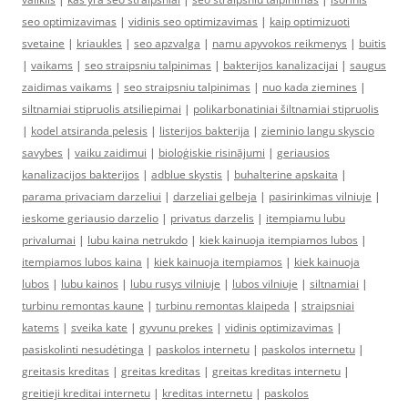
seo optimizavimas
|
vidinis seo optimizavimas
|
kaip optimizuoti
svetaine
|
kriaukles
|
seo apzvalga
|
namu apyvokos reikmenys
|
buitis
|
vaikams
|
seo straipsniu talpinimas
|
bakterijos kanalizacijai
|
saugus
zaidimas vaikams
|
seo straipsniu talpinimas
|
nuo kada ziemines
|
siltnamiai stipruolis atsiliepimai
|
polikarbonatiniai šiltnamiai stipruolis
|
kodel atsiranda pelesis
|
listerijos bakterija
|
zieminio langu skyscio
savybes
|
vaiku zaidimui
|
bioloģiskie risinājumi
|
geriausios
kanalizacijos bakterijos
|
adblue skystis
|
buhalterine apskaita
|
parama privaciam darzeliui
|
darzeliai gelbeja
|
pasirinkimas vilniuje
|
ieskome geriausio darzelio
|
privatus darzelis
|
itempiamu lubu
privalumai
|
lubu kaina netrukdo
|
kiek kainuoja itempiamos lubos
|
itempiamos lubos kaina
|
kiek kainuoja itempiamos
|
kiek kainuoja
lubos
|
lubu kainos
|
lubu rusys vilniuje
|
lubos vilniuje
|
siltnamiai
|
turbinu remontas kaune
|
turbinu remontas klaipeda
|
straipsniai
katems
|
sveika kate
|
gyvunu prekes
|
vidinis optimizavimas
|
pasiskolinti nesudėtinga
|
paskolos internetu
|
paskolos internetu
|
greitasis kreditas
|
greitas kreditas
|
greitas kreditas internetu
|
greitieji kreditai internetu
|
kreditas internetu
|
paskolos