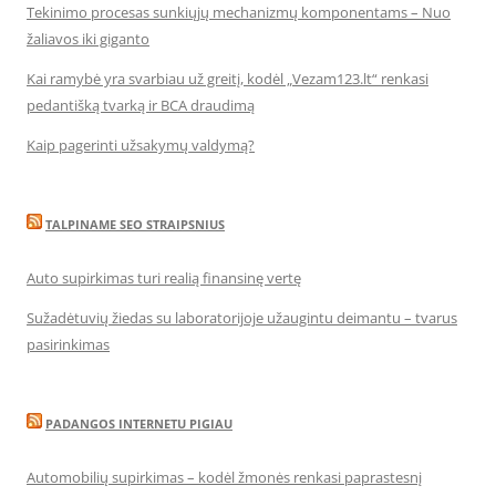
Tekinimo procesas sunkiųjų mechanizmų komponentams – Nuo
žaliavos iki giganto
Kai ramybė yra svarbiau už greitį, kodėl „Vezam123.lt“ renkasi
pedantišką tvarką ir BCA draudimą
Kaip pagerinti užsakymų valdymą?
TALPINAME SEO STRAIPSNIUS
Auto supirkimas turi realią finansinę vertę
Sužadėtuvių žiedas su laboratorijoje užaugintu deimantu – tvarus
pasirinkimas
PADANGOS INTERNETU PIGIAU
Automobilių supirkimas – kodėl žmonės renkasi paprastesnį