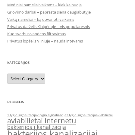
Mediniai nameliai vaikams – kiek kainuoja
Griovimo darbai – paprasta siena daugiabutyje
Vaikų nameliai – ką dovanoti vaikams
Privatus darželis Klaipėdoje – vis populiaresnis
Kuo svarbus vandens filtravimas
Privatus lopšelis Vilniuje – nauda ir tėvams
KATEGORIJOS
Kategorijos
DEBESĖLIS
1 lygio signalizacija
2 lygio signalizacija
3 lygio signalizacija
aviabilietai
aviabilietai internetu
bakterijos i kanalizacija
bakterijos kanalizacijai