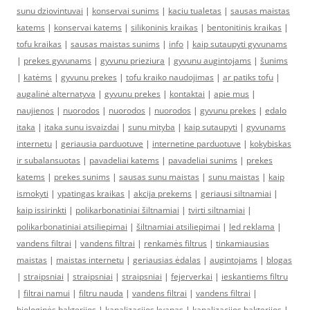
sunu dziovintuvai
|
konservai sunims
|
kaciu tualetas
|
sausas maistas
katems
|
konservai katems
|
silikoninis kraikas
|
bentonitinis kraikas
|
tofu kraikas
|
sausas maistas sunims
|
info
|
kaip sutaupyti gyvunams
|
prekes gyvunams
|
gyvunu prieziura
|
gyvunu augintojams
|
šunims
|
katėms
|
gyvunu prekes
|
tofu kraiko naudojimas
|
ar patiks tofu
|
augalinė alternatyva
|
gyvunu prekes
|
kontaktai
|
apie mus
|
naujienos
|
nuorodos
|
nuorodos
|
nuorodos
|
gyvunu prekes
|
edalo
itaka
|
itaka sunu isvaizdai
|
sunu mityba
|
kaip sutaupyti
|
gyvunams
internetu
|
geriausia parduotuve
|
internetine parduotuve
|
kokybiskas
ir subalansuotas
|
pavadeliai katems
|
pavadeliai sunims
|
prekes
katems
|
prekes sunims
|
sausas sunu maistas
|
sunu maistas
|
kaip
ismokyti
|
ypatingas kraikas
|
akcija prekems
|
geriausi siltnamiai
|
kaip issirinkti
|
polikarbonatiniai šiltnamiai
|
tvirti siltnamiai
|
polikarbonatiniai atsiliepimai
|
šiltnamiai atsiliepimai
|
led reklama
|
vandens filtrai
|
vandens filtrai
|
renkamės filtrus
|
tinkamiausias
maistas
|
maistas internetu
|
geriausias ėdalas
|
augintojams
|
blogas
|
straipsniai
|
straipsniai
|
straipsniai
|
fejerverkai
|
ieskantiems filtru
|
filtrai namui
|
filtru nauda
|
vandens filtrai
|
vandens filtrai
|
biologinės bakterijos
|
kanalizacijos kvapas
|
kanalizacijos bakterijos
|