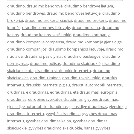
draudimo
,
draudimo bendrovė
,
draudimo bendrove lietuva
,
draudimo bendrovės
,
draudimo bendrovės lietuvoje
,
draudimo
brokeriai
,
draudimo brokeriai siauliai
,
draudimo brokeris
,
draudimo
įmonės
,
draudimo imones lietuvoje
,
draudimo kaina
,
draudimo
kainos
,
draudimo kainos skaičiuoklė
,
draudimo kompanija
,
draudimo kompanija compensa
,
draudimo kompanija gjensidige
,
draudimo kompanijos
,
draudimo kompanijos lietuvoje
,
draudimo
nuolaida
,
draudimo pasiulymai
,
draudimo paslaugos
,
draudimo
perrasymas
,
draudimo polisas
,
draudimo skaičiuoklė
,
draudimo
skaiciuokle bta
,
draudimo skaiciuokle internetu
,
draudimo
skaiciuokles
,
draudimu kainos
,
draudimu skaiciuokle
,
drauskis
internetu
,
drauskis internetu pigiau
,
drausti automobili internetu
,
drudimas
,
e draudimas
,
edraudimas
,
eta draudimas
,
europinis
draudimas
,
europinis sveikatos draudimas
,
givybes draudimas
,
gjensidige automobilio draudimas
,
gjensidige draudimas
,
gjensidige
draudimas internetu
,
gyvybės draudimas
,
gyvybes draudimas
internetu
,
gyvybes draudimas kaina
,
gyvybes draudimas
skaiciuokle
,
gyvybes draudimo skaiciuokle
,
hansa gyvybės