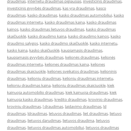
draudimas
,
internetu draudimas pigiausias
,
investicinis draudimas
,
investicinis gyvybės draudimas
,
kas yra draudimas
,
kasco
draudimas
,
kasko draudimas
,
kasko draudimas automobiliui
,
kasko
draudimas internetu
,
kasko draudimas kaina
,
kasko draudimas
kainos
,
kasko draudimas lietuvos draudimas
,
kasko draudimas
skaičiuoklė
,
kasko draudimo kaina
,
kasko draudimo kainos
,
kasko
draudimo salygos
,
kasko draudimo skaičiuoklė
,
kasko internetu
,
kasko kaina
,
kasko skaičiuoklė
,
kaupiamasis draudimas
,
kaupiamasis gyvybės draudimas
,
kelionės draudimas
,
kelionės
draudimas internetu
,
keliones draudimas kaina
,
keliones
draudimas skaiciuokle
,
keliones sveikatos draudimas
,
kelioninis
draudimas
,
kelionių draudimas
,
kelionių draudimas internetu
,
kelionių draudimas kaina
,
kelioniu draudimas skaiciuokle
,
kiek
kainuoja automobilio draudimas
,
kiek kainuoja draudimas
,
kiek
kainuoja kasko draudimas
,
kredito draudimas
,
krovinio draudimas
,
kroviniu draudimas
,
l draudimas
,
laidavimo draudimas
,
ld
draudimas
,
ldraudimas
,
letuvos draudimas
,
liet draudimas
,
lietuvo
draudimas
,
lietuvos darudimas
,
lietuvos draudima
,
lietuvos
draudimas
,
lietuvos draudimas automobiliui
,
lietuvos draudimas