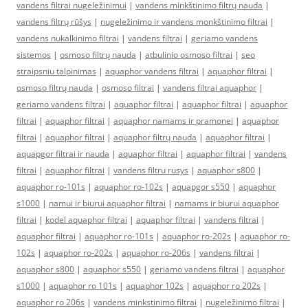
vandens filtrai nugeležinimui
|
vandens minkštinimo filtrų nauda
|
vandens filtrų rūšys
|
nugeležinimo ir vandens monkštinimo filtrai
|
vandens nukalkinimo filtrai
|
vandens filtrai
|
geriamo vandens
sistemos
|
osmoso filtrų nauda
|
atbulinio osmoso filtrai
|
seo
straipsniu talpinimas
|
aquaphor vandens filtrai
|
aquaphor filtrai
|
osmoso filtrų nauda
|
osmoso filtrai
|
vandens filtrai aquaphor
|
geriamo vandens filtrai
|
aquaphor filtrai
|
aquaphor filtrai
|
aquaphor
filtrai
|
aquaphor filtrai
|
aquaphor namams ir pramonei
|
aquaphor
filtrai
|
aquaphor filtrai
|
aquaphor filtrų nauda
|
aquaphor filtrai
|
aquapgor filtrai ir nauda
|
aquaphor filtrai
|
aquaphor filtrai
|
vandens
filtrai
|
aquaphor filtrai
|
vandens filtru rusys
|
aquaphor s800
|
aquaphor ro-101s
|
aquaphor ro-102s
|
aquapgor s550
|
aquaphor
s1000
|
namui ir biurui aquaphor filtrai
|
namams ir biurui aquaphor
filtrai
|
kodel aquaphor filtrai
|
aquaphor filtrai
|
vandens filtrai
|
aquaphor filtrai
|
aquaphor ro-101s
|
aquaphor ro-202s
|
aquaphor ro-
102s
|
aquaphor ro-202s
|
aquaphor ro-206s
|
vandens filtrai
|
aquaphor s800
|
aquaphor s550
|
geriamo vandens filtrai
|
aquaphor
s1000
|
aquaphor ro 101s
|
aquaphor 102s
|
aquaphor ro 202s
|
aquaphor ro 206s
|
vandens minkstinimo filtrai
|
nugeležinimo filtrai
|