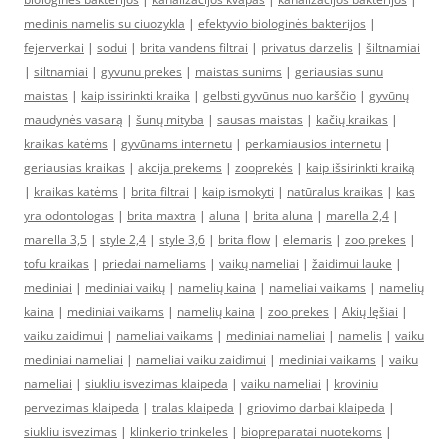
medinis namelis su ciuozykla
|
efektyvio biologinės bakterijos
|
fejerverkai
|
sodui
|
brita vandens filtrai
|
privatus darzelis
|
šiltnamiai
|
siltnamiai
|
gyvunu prekes
|
maistas sunims
|
geriausias sunu
maistas
|
kaip issirinkti kraika
|
gelbsti gyvūnus nuo karščio
|
gyvūnų
maudynės vasarą
|
šunų mityba
|
sausas maistas
|
kačių kraikas
|
kraikas katėms
|
gyvūnams internetu
|
perkamiausios internetu
|
geriausias kraikas
|
akcija prekems
|
zooprekės
|
kaip išsirinkti kraiką
|
kraikas katėms
|
brita filtrai
|
kaip ismokyti
|
natūralus kraikas
|
kas
yra odontologas
|
brita maxtra
|
aluna
|
brita aluna
|
marella 2,4
|
marella 3,5
|
style 2,4
|
style 3,6
|
brita flow
|
elemaris
|
zoo prekes
|
tofu kraikas
|
priedai nameliams
|
vaikų nameliai
|
žaidimui lauke
|
mediniai
|
mediniai vaikų
|
namelių kaina
|
nameliai vaikams
|
namelių
kaina
|
mediniai vaikams
|
namelių kaina
|
zoo prekes
|
Akių lęšiai
|
vaiku zaidimui
|
nameliai vaikams
|
mediniai nameliai
|
namelis
|
vaiku
mediniai nameliai
|
nameliai vaiku zaidimui
|
mediniai vaikams
|
vaiku
nameliai
|
siukliu isvezimas klaipeda
|
vaiku nameliai
|
kroviniu
pervezimas klaipeda
|
tralas klaipeda
|
griovimo darbai klaipeda
|
siukliu isvezimas
|
klinkerio trinkeles
|
biopreparatai nuotekoms
|