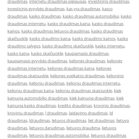
draudimas
,
internetu draudimas pigiausias
,
investicinis draudimas
,
investicinis gyvybės draudimas
,
kas yra draudimas
,
kasco
draudimas
,
kasko draudimas
,
kasko draudimas automobiliui
,
kasko
draudimas internetu
,
kasko draudimas kaina
,
kasko draudimas
kainos
,
kasko draudimas lietuvos draudimas
,
kasko draudimas
skaičiuoklė
,
kasko draudimo kaina
,
kasko draudimo kainos
,
kasko
draudimo salygos
,
kasko draudimo skaičiuoklė
,
kasko internetu
,
kasko kaina
,
kasko skaičiuoklė
,
kaupiamasis draudimas
,
kaupiamasis gyvybės draudimas
,
kelionės draudimas
,
kelionės
draudimas internetu
,
keliones draudimas kaina
,
keliones
draudimas skaiciuokle
,
keliones sveikatos draudimas
,
kelioninis
draudimas
,
kelionių draudimas
,
kelionių draudimas internetu
,
kelionių draudimas kaina
,
kelioniu draudimas skaiciuokle
,
kiek
kainuoja automobilio draudimas
,
kiek kainuoja draudimas
,
kiek
kainuoja kasko draudimas
,
kredito draudimas
,
krovinio draudimas
,
kroviniu draudimas
,
l draudimas
,
laidavimo draudimas
,
ld
draudimas
,
ldraudimas
,
letuvos draudimas
,
liet draudimas
,
lietuvo
draudimas
,
lietuvos darudimas
,
lietuvos draudima
,
lietuvos
draudimas
,
lietuvos draudimas automobiliui
,
lietuvos draudimas