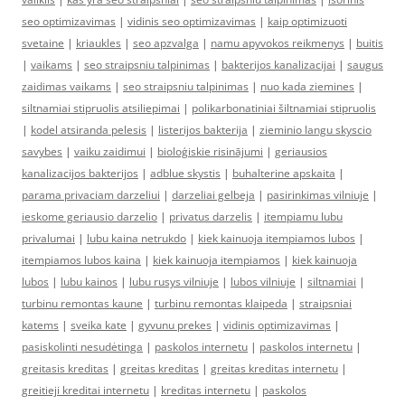
seo optimizavimas
|
vidinis seo optimizavimas
|
kaip optimizuoti
svetaine
|
kriaukles
|
seo apzvalga
|
namu apyvokos reikmenys
|
buitis
|
vaikams
|
seo straipsniu talpinimas
|
bakterijos kanalizacijai
|
saugus
zaidimas vaikams
|
seo straipsniu talpinimas
|
nuo kada ziemines
|
siltnamiai stipruolis atsiliepimai
|
polikarbonatiniai šiltnamiai stipruolis
|
kodel atsiranda pelesis
|
listerijos bakterija
|
zieminio langu skyscio
savybes
|
vaiku zaidimui
|
bioloģiskie risinājumi
|
geriausios
kanalizacijos bakterijos
|
adblue skystis
|
buhalterine apskaita
|
parama privaciam darzeliui
|
darzeliai gelbeja
|
pasirinkimas vilniuje
|
ieskome geriausio darzelio
|
privatus darzelis
|
itempiamu lubu
privalumai
|
lubu kaina netrukdo
|
kiek kainuoja itempiamos lubos
|
itempiamos lubos kaina
|
kiek kainuoja itempiamos
|
kiek kainuoja
lubos
|
lubu kainos
|
lubu rusys vilniuje
|
lubos vilniuje
|
siltnamiai
|
turbinu remontas kaune
|
turbinu remontas klaipeda
|
straipsniai
katems
|
sveika kate
|
gyvunu prekes
|
vidinis optimizavimas
|
pasiskolinti nesudėtinga
|
paskolos internetu
|
paskolos internetu
|
greitasis kreditas
|
greitas kreditas
|
greitas kreditas internetu
|
greitieji kreditai internetu
|
kreditas internetu
|
paskolos