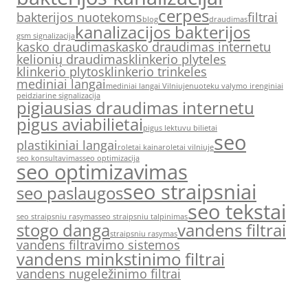
cerpes
bakterijos nuotekoms
filtrai
blog
draudimas
kanalizacijos bakterijos
gsm signalizacija
kasko draudimas
kasko draudimas internetu
kelionių draudimas
klinkerio plyteles
klinkerio plytos
klinkerio trinkeles
mediniai langai
mediniai langai Vilniuje
nuoteku valymo irenginiai
peidziarine signalizacija
pigiausias draudimas internetu
pigus aviabilietai
pigus lektuvu bilietai
seo
plastikiniai langai
roletai kaina
roletai vilniuje
seo konsultavimas
seo optimizacija
seo optimizavimas
seo straipsniai
seo paslaugos
seo tekstai
seo straipsniu rasymas
seo straipsniu talpinimas
stogo danga
vandens filtrai
straipsniu rasymas
vandens filtravimo sistemos
vandens minkstinimo filtrai
vandens nugeležinimo filtrai