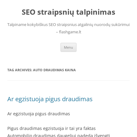
Skip
to
SEO straipsnių talpinimas
content
Talpiname kokybiškus SEO straipsnius atgalinių nuorodų sukūrimui
– flashgame.lt
Menu
TAG ARCHIVES:
AUTO DRAUDIMAS KAINA
Ar egzistuoja pigus draudimas
Ar egzistuoja pigus draudimas
Pigus draudimas egzistuoja ir tai yra faktas
Automobilio draudimas daugeliui padeda išvengti