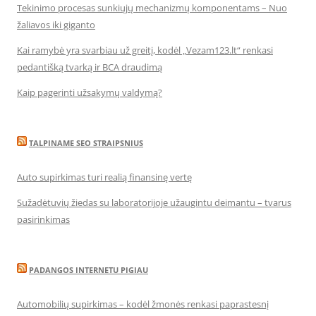
Tekinimo procesas sunkiųjų mechanizmų komponentams – Nuo
žaliavos iki giganto
Kai ramybė yra svarbiau už greitį, kodėl „Vezam123.lt“ renkasi
pedantišką tvarką ir BCA draudimą
Kaip pagerinti užsakymų valdymą?
TALPINAME SEO STRAIPSNIUS
Auto supirkimas turi realią finansinę vertę
Sužadėtuvių žiedas su laboratorijoje užaugintu deimantu – tvarus
pasirinkimas
PADANGOS INTERNETU PIGIAU
Automobilių supirkimas – kodėl žmonės renkasi paprastesnį