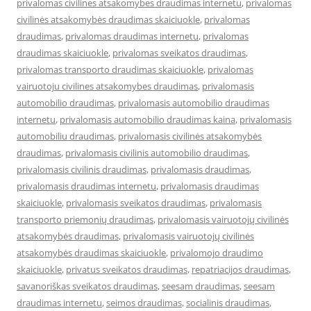
privalomas civilines atsakomybes draudimas internetu
,
privalomas
civilinės atsakomybės draudimas skaiciuokle
,
privalomas
draudimas
,
privalomas draudimas internetu
,
privalomas
draudimas skaiciuokle
,
privalomas sveikatos draudimas
,
privalomas transporto draudimas skaiciuokle
,
privalomas
vairuotoju civilines atsakomybes draudimas
,
privalomasis
automobilio draudimas
,
privalomasis automobilio draudimas
internetu
,
privalomasis automobilio draudimas kaina
,
privalomasis
automobiliu draudimas
,
privalomasis civilinės atsakomybės
draudimas
,
privalomasis civilinis automobilio draudimas
,
privalomasis civilinis draudimas
,
privalomasis draudimas
,
privalomasis draudimas internetu
,
privalomasis draudimas
skaiciuokle
,
privalomasis sveikatos draudimas
,
privalomasis
transporto priemonių draudimas
,
privalomasis vairuotojų civilinės
atsakomybės draudimas
,
privalomasis vairuotojų civilinės
atsakomybės draudimas skaiciuokle
,
privalomojo draudimo
skaiciuokle
,
privatus sveikatos draudimas
,
repatriacijos draudimas
,
savanoriškas sveikatos draudimas
,
seesam draudimas
,
seesam
draudimas internetu
,
seimos draudimas
,
socialinis draudimas
,