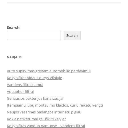
Search
Search
NAUJAUSI
Auto supirkimas greitam automobilio pardavimui
Kokybiškos vidaus durys Vilniuje
Vandens filtrai namui
Aquaphor filtrai
Geriausios bakterijos kanalizacijai
Įtempiamų lubų montavimo klaidos, kurių reikėtų vengti
Naujos vasarinės padangos internetu pigiau
Kokie netikėtumai gali iškilti kelyje?
Kokybiškas vanduo namuose – vandens filtrai