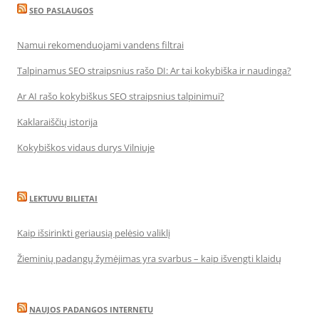
SEO PASLAUGOS
Namui rekomenduojami vandens filtrai
Talpinamus SEO straipsnius rašo DI: Ar tai kokybiška ir naudinga?
Ar AI rašo kokybiškus SEO straipsnius talpinimui?
Kaklaraiščių istorija
Kokybiškos vidaus durys Vilniuje
LEKTUVU BILIETAI
Kaip išsirinkti geriausią pelėsio valiklį
Žieminių padangų žymėjimas yra svarbus – kaip išvengti klaidų
NAUJOS PADANGOS INTERNETU