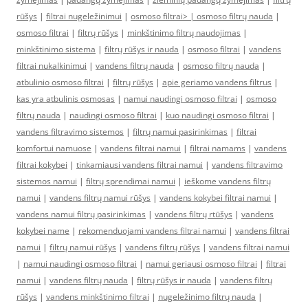
rūšys
|
filtrai nugeležinimui
|
osmoso filtrai> |
osmoso filtrų nauda
|
osmoso filtrai
|
filtrų rūšys
|
minkštinimo filtrų naudojimas
|
minkštinimo sistema
|
filtrų rūšys ir nauda
|
osmoso filtrai
|
vandens
filtrai nukalkinimui
|
vandens filtrų nauda
|
osmoso filtrų nauda
|
atbulinio osmoso filtrai
|
filtrų rūšys
|
apie geriamo vandens filtrus
|
kas yra atbulinis osmosas
|
namui naudingi osmoso filtrai
|
osmoso
filtrų nauda
|
naudingi osmoso filtrai
|
kuo naudingi osmoso filtrai
|
vandens filtravimo sistemos
|
filtrų namui pasirinkimas
|
filtrai
komfortui namuose
|
vandens filtrai namui
|
filtrai namams
|
vandens
filtrai kokybei
|
tinkamiausi vandens filtrai namui
|
vandens filtravimo
sistemos namui
|
filtrų sprendimai namui
|
ieškome vandens filtrų
namui
|
vandens filtrų namui rūšys
|
vandens kokybei filtrai namui
|
vandens namui filtrų pasirinkimas
|
vandens filtrų rtūšys
|
vandens
kokybei name
|
rekomenduojami vandens filtrai namui
|
vandens filtrai
namui
|
filtrų namui rūšys
|
vandens filtrų rūšys
|
vandens filtrai namui
|
namui naudingi osmoso filtrai
|
namui geriausi osmoso filtrai
|
filtrai
namui
|
vandens filtrų nauda
|
filtrų rūšys ir nauda
|
vandens filtrų
rūšys
|
vandens minkštinimo filtrai
|
nugeležinimo filtrų nauda
|