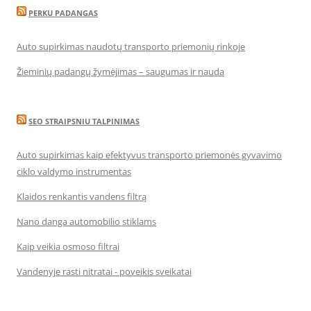
PERKU PADANGAS
Auto supirkimas naudotų transporto priemonių rinkoje
Žieminių padangų žymėjimas – saugumas ir nauda
SEO STRAIPSNIU TALPINIMAS
Auto supirkimas kaip efektyvus transporto priemonės gyvavimo
ciklo valdymo instrumentas
Klaidos renkantis vandens filtrą
Nano danga automobilio stiklams
Kaip veikia osmoso filtrai
Vandenyje rasti nitratai - poveikis sveikatai