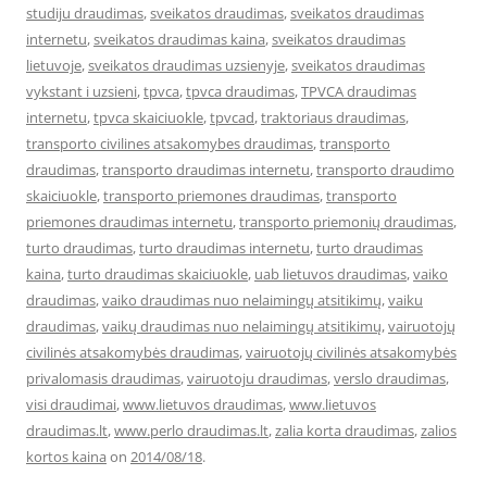
studiju draudimas
,
sveikatos draudimas
,
sveikatos draudimas
internetu
,
sveikatos draudimas kaina
,
sveikatos draudimas
lietuvoje
,
sveikatos draudimas uzsienyje
,
sveikatos draudimas
vykstant i uzsieni
,
tpvca
,
tpvca draudimas
,
TPVCA draudimas
internetu
,
tpvca skaiciuokle
,
tpvcad
,
traktoriaus draudimas
,
transporto civilines atsakomybes draudimas
,
transporto
draudimas
,
transporto draudimas internetu
,
transporto draudimo
skaiciuokle
,
transporto priemones draudimas
,
transporto
priemones draudimas internetu
,
transporto priemonių draudimas
,
turto draudimas
,
turto draudimas internetu
,
turto draudimas
kaina
,
turto draudimas skaiciuokle
,
uab lietuvos draudimas
,
vaiko
draudimas
,
vaiko draudimas nuo nelaimingų atsitikimų
,
vaiku
draudimas
,
vaikų draudimas nuo nelaimingų atsitikimų
,
vairuotojų
civilinės atsakomybės draudimas
,
vairuotojų civilinės atsakomybės
privalomasis draudimas
,
vairuotoju draudimas
,
verslo draudimas
,
visi draudimai
,
www.lietuvos draudimas
,
www.lietuvos
draudimas.lt
,
www.perlo draudimas.lt
,
zalia korta draudimas
,
zalios
kortos kaina
on
2014/08/18
.