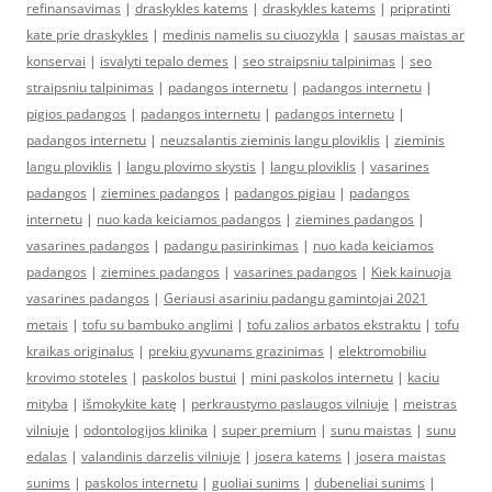
refinansavimas
|
draskykles katems
|
draskykles katems
|
pripratinti
kate prie draskykles
|
medinis namelis su ciuozykla
|
sausas maistas ar
konservai
|
isvalyti tepalo demes
|
seo straipsniu talpinimas
|
seo
straipsniu talpinimas
|
padangos internetu
|
padangos internetu
|
pigios padangos
|
padangos internetu
|
padangos internetu
|
padangos internetu
|
neuzsalantis zieminis langu ploviklis
|
zieminis
langu ploviklis
|
langu plovimo skystis
|
langu ploviklis
|
vasarines
padangos
|
ziemines padangos
|
padangos pigiau
|
padangos
internetu
|
nuo kada keiciamos padangos
|
ziemines padangos
|
vasarines padangos
|
padangu pasirinkimas
|
nuo kada keiciamos
padangos
|
ziemines padangos
|
vasarines padangos
|
Kiek kainuoja
vasarines padangos
|
Geriausi asariniu padangu gamintojai 2021
metais
|
tofu su bambuko anglimi
|
tofu zalios arbatos ekstraktu
|
tofu
kraikas originalus
|
prekiu gyvunams grazinimas
|
elektromobiliu
krovimo stoteles
|
paskolos bustui
|
mini paskolos internetu
|
kaciu
mityba
|
išmokykite katę
|
perkraustymo paslaugos vilniuje
|
meistras
vilniuje
|
odontologijos klinika
|
super premium
|
sunu maistas
|
sunu
edalas
|
valandinis darzelis vilniuje
|
josera katems
|
josera maistas
sunims
|
paskolos internetu
|
guoliai sunims
|
dubeneliai sunims
|