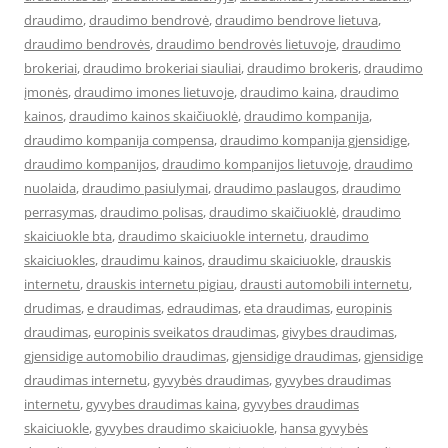
draudimo
,
draudimo bendrovė
,
draudimo bendrove lietuva
,
draudimo bendrovės
,
draudimo bendrovės lietuvoje
,
draudimo
brokeriai
,
draudimo brokeriai siauliai
,
draudimo brokeris
,
draudimo
įmonės
,
draudimo imones lietuvoje
,
draudimo kaina
,
draudimo
kainos
,
draudimo kainos skaičiuoklė
,
draudimo kompanija
,
draudimo kompanija compensa
,
draudimo kompanija gjensidige
,
draudimo kompanijos
,
draudimo kompanijos lietuvoje
,
draudimo
nuolaida
,
draudimo pasiulymai
,
draudimo paslaugos
,
draudimo
perrasymas
,
draudimo polisas
,
draudimo skaičiuoklė
,
draudimo
skaiciuokle bta
,
draudimo skaiciuokle internetu
,
draudimo
skaiciuokles
,
draudimu kainos
,
draudimu skaiciuokle
,
drauskis
internetu
,
drauskis internetu pigiau
,
drausti automobili internetu
,
drudimas
,
e draudimas
,
edraudimas
,
eta draudimas
,
europinis
draudimas
,
europinis sveikatos draudimas
,
givybes draudimas
,
gjensidige automobilio draudimas
,
gjensidige draudimas
,
gjensidige
draudimas internetu
,
gyvybės draudimas
,
gyvybes draudimas
internetu
,
gyvybes draudimas kaina
,
gyvybes draudimas
skaiciuokle
,
gyvybes draudimo skaiciuokle
,
hansa gyvybės