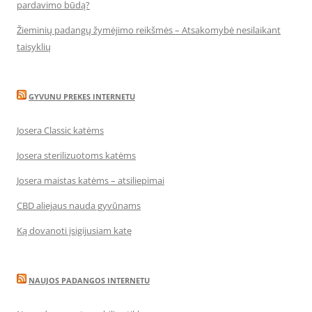
pardavimo būdą?
Žieminių padangų žymėjimo reikšmės – Atsakomybė nesilaikant
taisyklių
GYVUNU PREKES INTERNETU
Josera Classic katėms
Josera sterilizuotoms katėms
Josera maistas katėms – atsiliepimai
CBD aliejaus nauda gyvūnams
Ką dovanoti įsigijusiam katę
NAUJOS PADANGOS INTERNETU