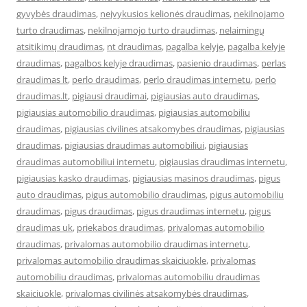
gyvybės draudimas
,
neįvykusios kelionės draudimas
,
nekilnojamo
turto draudimas
,
nekilnojamojo turto draudimas
,
nelaimingų
atsitikimų draudimas
,
nt draudimas
,
pagalba kelyje
,
pagalba kelyje
draudimas
,
pagalbos kelyje draudimas
,
pasienio draudimas
,
perlas
draudimas lt
,
perlo draudimas
,
perlo draudimas internetu
,
perlo
draudimas.lt
,
pigiausi draudimai
,
pigiausias auto draudimas
,
pigiausias automobilio draudimas
,
pigiausias automobiliu
draudimas
,
pigiausias civilines atsakomybes draudimas
,
pigiausias
draudimas
,
pigiausias draudimas automobiliui
,
pigiausias
draudimas automobiliui internetu
,
pigiausias draudimas internetu
,
pigiausias kasko draudimas
,
pigiausias masinos draudimas
,
pigus
auto draudimas
,
pigus automobilio draudimas
,
pigus automobiliu
draudimas
,
pigus draudimas
,
pigus draudimas internetu
,
pigus
draudimas uk
,
priekabos draudimas
,
privalomas automobilio
draudimas
,
privalomas automobilio draudimas internetu
,
privalomas automobilio draudimas skaiciuokle
,
privalomas
automobiliu draudimas
,
privalomas automobiliu draudimas
skaiciuokle
,
privalomas civilinės atsakomybės draudimas
,