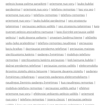
pelesio kvapa galima panaikinti
|
priemone nuo voru
|
lauko kubilai
pardavimui
|
priemonė nuo vorų
|
telefonų remontas
|
kas yra seo
|
priemone nuo voru
|
telefonų remontas
|
telefonų remontas
|
priemonė nuo vorų
|
lauko kubilai pardavimui
|
seo straipsniu
talpinimas
|
geriausias pelėsio valiklis
|
seo straipsniu talpinimas
|
kaip
isvengti pelesio atsiradimo namuose
|
kaip išsirinkti geriausią valiklį
pelėsiui
|
puiki dovana vaikams
|
smagiam žaidimui kieme
|
aikštelės
vaikų laiko praleidimui
|
telefonų remontas naudingas
|
geriausias
kaciu kraikas
|
dazniausiai gendantys telefonai
|
geriausias maistas
sterilizuotoms katėms
|
padangų žymėjimas
|
mobiliųjų telefonų
remontas
|
sterilizuotoms katėms geriausias
|
kiek kainuoja kubilai
|
dažnai gendantys telefonai
|
geriausias vonios valiklis
|
elektromobiliu
ikrovimo stoteliu pletra lietuvoje
|
lietuvoje daugeja stoteliu
|
padangų
žymėjimas reikalingas
|
vasarinės padangos elektromobiliams
|
naudingas žieminių padangų žymėjimas
|
kuo naudingas remontas
|
mobiliųjų telefonų remontas
|
geriausias valiklis peliui
|
efektyvi
priemone nuo voru
|
efektyviai veikiantis pelėsio valiklis
|
priemonė
nuo vorų
|
telefonų remontas
|
josera classic
|
geriausias pelesio
valiklis
|
kas yra seo straipsniai
|
seo straipsniu talpinimas
|
isorinis