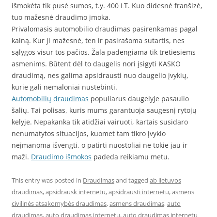
išmokėta tik pusė sumos, t.y. 400 LT. Kuo didesnė franšizė,
tuo mažesnė draudimo įmoka.
Privalomasis automobilio draudimas pasirenkamas pagal
kainą. Kur ji mažesnė, ten ir pasirašoma sutartis, nes
sąlygos visur tos pačios. Žala padengiama tik tretiesiems
asmenims. Būtent dėl to daugelis nori įsigyti KASKO
draudimą, nes galima apsidrausti nuo daugelio įvykių,
kurie gali nemaloniai nustebinti.
Automobilių draudimas
populiarus daugelyje pasaulio
šalių. Tai polisas, kuris mums garantuoja saugesnį rytojų
kelyje. Nepakanka tik atidžiai vairuoti, kartais susidaro
nenumatytos situacijos, kuomet tam tikro įvykio
neįmanoma išvengti, o patirti nuostoliai ne tokie jau ir
maži.
Draudimo išmokos
padeda reikiamu metu.
This entry was posted in
Draudimas
and tagged
ab lietuvos
draudimas
,
apsidrausk internetu
,
apsidrausti internetu
,
asmens
civilinės atsakomybės draudimas
,
asmens draudimas
,
auto
draudimas
,
auto draudimas internetu
,
auto draudimas internetu