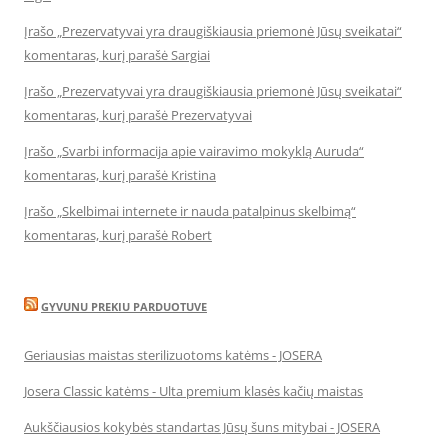
Įrašo „Prezervatyvai yra draugiškiausia priemonė Jūsų sveikatai“
komentaras, kurį parašė Sargiai
Įrašo „Prezervatyvai yra draugiškiausia priemonė Jūsų sveikatai“
komentaras, kurį parašė Prezervatyvai
Įrašo „Svarbi informacija apie vairavimo mokyklą Auruda“
komentaras, kurį parašė Kristina
Įrašo „Skelbimai internete ir nauda patalpinus skelbimą“
komentaras, kurį parašė Robert
GYVUNU PREKIU PARDUOTUVE
Geriausias maistas sterilizuotoms katėms - JOSERA
Josera Classic katėms - Ulta premium klasės kačių maistas
Aukščiausios kokybės standartas Jūsų šuns mitybai - JOSERA