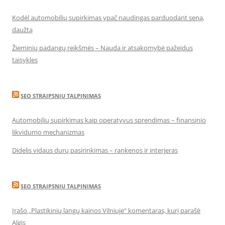
Kodėl automobilių supirkimas ypač naudingas parduodant seną,
daužtą
Žieminių padangų reikšmės – Nauda ir atsakomybė pažeidus
taisykles
SEO STRAIPSNIU TALPINIMAS
Automobilių supirkimas kaip operatyvus sprendimas – finansinio
likvidumo mechanizmas
Didelis vidaus durų pasirinkimas – rankenos ir interjeras
SEO STRAIPSNIU TALPINIMAS
Įrašo „Plastikinių langų kainos Vilniuje“ komentaras, kurį parašė
Algis