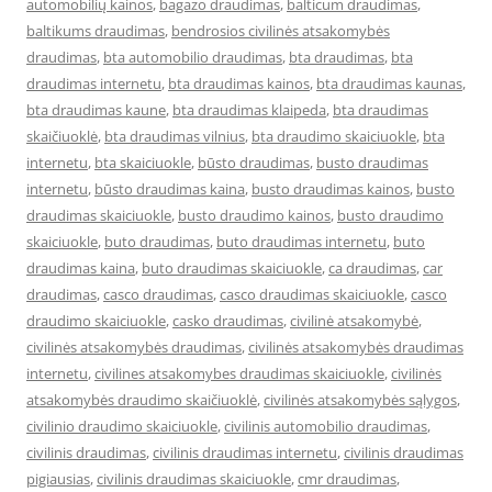
automobilių kainos
,
bagazo draudimas
,
balticum draudimas
,
baltikums draudimas
,
bendrosios civilinės atsakomybės
draudimas
,
bta automobilio draudimas
,
bta draudimas
,
bta
draudimas internetu
,
bta draudimas kainos
,
bta draudimas kaunas
,
bta draudimas kaune
,
bta draudimas klaipeda
,
bta draudimas
skaičiuoklė
,
bta draudimas vilnius
,
bta draudimo skaiciuokle
,
bta
internetu
,
bta skaiciuokle
,
būsto draudimas
,
busto draudimas
internetu
,
būsto draudimas kaina
,
busto draudimas kainos
,
busto
draudimas skaiciuokle
,
busto draudimo kainos
,
busto draudimo
skaiciuokle
,
buto draudimas
,
buto draudimas internetu
,
buto
draudimas kaina
,
buto draudimas skaiciuokle
,
ca draudimas
,
car
draudimas
,
casco draudimas
,
casco draudimas skaiciuokle
,
casco
draudimo skaiciuokle
,
casko draudimas
,
civilinė atsakomybė
,
civilinės atsakomybės draudimas
,
civilinės atsakomybės draudimas
internetu
,
civilines atsakomybes draudimas skaiciuokle
,
civilinės
atsakomybės draudimo skaičiuoklė
,
civilinės atsakomybės sąlygos
,
civilinio draudimo skaiciuokle
,
civilinis automobilio draudimas
,
civilinis draudimas
,
civilinis draudimas internetu
,
civilinis draudimas
pigiausias
,
civilinis draudimas skaiciuokle
,
cmr draudimas
,