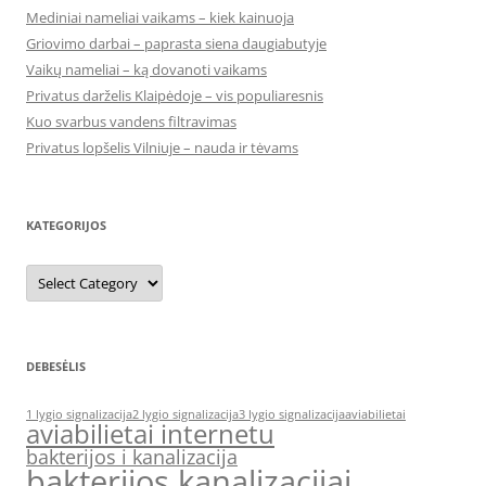
Mediniai nameliai vaikams – kiek kainuoja
Griovimo darbai – paprasta siena daugiabutyje
Vaikų nameliai – ką dovanoti vaikams
Privatus darželis Klaipėdoje – vis populiaresnis
Kuo svarbus vandens filtravimas
Privatus lopšelis Vilniuje – nauda ir tėvams
KATEGORIJOS
Kategorijos
DEBESĖLIS
1 lygio signalizacija
2 lygio signalizacija
3 lygio signalizacija
aviabilietai
aviabilietai internetu
bakterijos i kanalizacija
bakterijos kanalizacijai