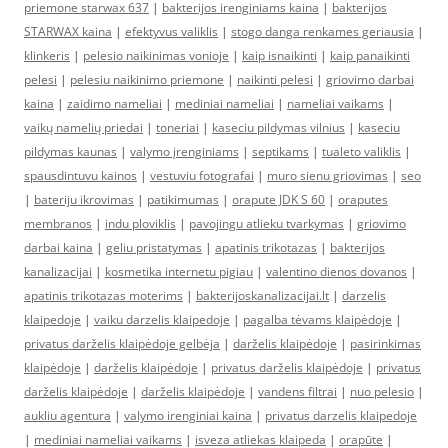
priemone starwax 637
|
bakterijos irenginiams kaina
|
bakterijos
STARWAX kaina
|
efektyvus valiklis
|
stogo danga renkames geriausia
|
klinkeris
|
pelesio naikinimas vonioje
|
kaip isnaikinti
|
kaip panaikinti
pelesi
|
pelesiu naikinimo priemone
|
naikinti pelesi
|
griovimo darbai
kaina
|
zaidimo nameliai
|
mediniai nameliai
|
nameliai vaikams
|
vaikų namelių priedai
|
toneriai
|
kaseciu pildymas vilnius
|
kaseciu
pildymas kaunas
|
valymo įrenginiams
|
septikams
|
tualeto valiklis
|
spausdintuvu kainos
|
vestuviu fotografai
|
muro sienu griovimas
|
seo
|
bateriju ikrovimas
|
patikimumas
|
orapute JDK S 60
|
oraputes
membranos
|
indu ploviklis
|
pavojingu atlieku tvarkymas
|
griovimo
darbai kaina
|
geliu pristatymas
|
apatinis trikotazas
|
bakterijos
kanalizacijai
|
kosmetika internetu pigiau
|
valentino dienos dovanos
|
apatinis trikotazas moterims
|
bakterijoskanalizacijai.lt
|
darzelis
klaipedoje
|
vaiku darzelis klaipedoje
|
pagalba tėvams klaipėdoje
|
privatus darželis klaipėdoje gelbėja
|
darželis klaipėdoje
|
pasirinkimas
klaipėdoje
|
darželis klaipėdoje
|
privatus darželis klaipėdoje
|
privatus
darželis klaipėdoje
|
darželis klaipėdoje
|
vandens filtrai
|
nuo pelesio
|
aukliu agentura
|
valymo irenginiai kaina
|
privatus darzelis klaipedoje
|
mediniai nameliai vaikams
|
isveza atliekas klaipeda
|
orapūte
|