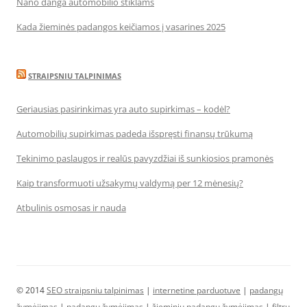
Nano danga automobilio stiklams
Kada žieminės padangos keičiamos į vasarines 2025
STRAIPSNIU TALPINIMAS
Geriausias pasirinkimas yra auto supirkimas – kodėl?
Automobilių supirkimas padeda išspręsti finansų trūkumą
Tekinimo paslaugos ir realūs pavyzdžiai iš sunkiosios pramonės
Kaip transformuoti užsakymų valdymą per 12 mėnesių?
Atbulinis osmosas ir nauda
© 2014
SEO straipsniu talpinimas
|
internetine parduotuve
|
padangų
žymėjimas
|
padangų žymėjimas
|
žieminių padangų žymėjimas
|
filtrų