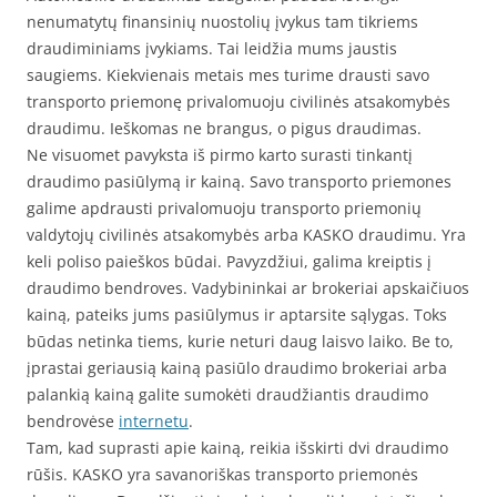
nenumatytų finansinių nuostolių įvykus tam tikriems
draudiminiams įvykiams. Tai leidžia mums jaustis
saugiems. Kiekvienais metais mes turime drausti savo
transporto priemonę privalomuoju civilinės atsakomybės
draudimu. Ieškomas ne brangus, o pigus draudimas.
Ne visuomet pavyksta iš pirmo karto surasti tinkantį
draudimo pasiūlymą ir kainą. Savo transporto priemones
galime apdrausti privalomuoju transporto priemonių
valdytojų civilinės atsakomybės arba KASKO draudimu. Yra
keli poliso paieškos būdai. Pavyzdžiui, galima kreiptis į
draudimo bendroves. Vadybininkai ar brokeriai apskaičiuos
kainą, pateiks jums pasiūlymus ir aptarsite sąlygas. Toks
būdas netinka tiems, kurie neturi daug laisvo laiko. Be to,
įprastai geriausią kainą pasiūlo draudimo brokeriai arba
palankią kainą galite sumokėti draudžiantis draudimo
bendrovėse
internetu
.
Tam, kad suprasti apie kainą, reikia išskirti dvi draudimo
rūšis. KASKO yra savanoriškas transporto priemonės