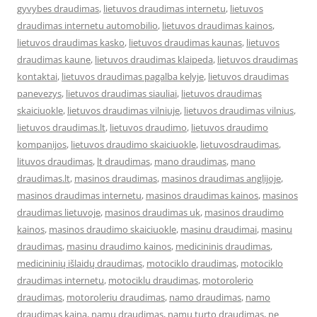
gyvybes draudimas
,
lietuvos draudimas internetu
,
lietuvos
draudimas internetu automobilio
,
lietuvos draudimas kainos
,
lietuvos draudimas kasko
,
lietuvos draudimas kaunas
,
lietuvos
draudimas kaune
,
lietuvos draudimas klaipeda
,
lietuvos draudimas
kontaktai
,
lietuvos draudimas pagalba kelyje
,
lietuvos draudimas
panevezys
,
lietuvos draudimas siauliai
,
lietuvos draudimas
skaiciuokle
,
lietuvos draudimas vilniuje
,
lietuvos draudimas vilnius
,
lietuvos draudimas.lt
,
lietuvos draudimo
,
lietuvos draudimo
kompanijos
,
lietuvos draudimo skaiciuokle
,
lietuvosdraudimas
,
lituvos draudimas
,
lt draudimas
,
mano draudimas
,
mano
draudimas.lt
,
masinos draudimas
,
masinos draudimas anglijoje
,
masinos draudimas internetu
,
masinos draudimas kainos
,
masinos
draudimas lietuvoje
,
masinos draudimas uk
,
masinos draudimo
kainos
,
masinos draudimo skaiciuokle
,
masinu draudimai
,
masinu
draudimas
,
masinu draudimo kainos
,
medicininis draudimas
,
medicininių išlaidų draudimas
,
motociklo draudimas
,
motociklo
draudimas internetu
,
motociklu draudimas
,
motorolerio
draudimas
,
motoroleriu draudimas
,
namo draudimas
,
namo
draudimas kaina
,
namu draudimas
,
namu turto draudimas
,
ne