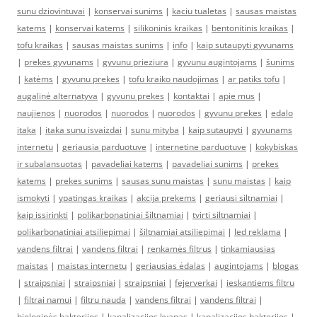
sunu dziovintuvai
|
konservai sunims
|
kaciu tualetas
|
sausas maistas
katems
|
konservai katems
|
silikoninis kraikas
|
bentonitinis kraikas
|
tofu kraikas
|
sausas maistas sunims
|
info
|
kaip sutaupyti gyvunams
|
prekes gyvunams
|
gyvunu prieziura
|
gyvunu augintojams
|
šunims
|
katėms
|
gyvunu prekes
|
tofu kraiko naudojimas
|
ar patiks tofu
|
augalinė alternatyva
|
gyvunu prekes
|
kontaktai
|
apie mus
|
naujienos
|
nuorodos
|
nuorodos
|
nuorodos
|
gyvunu prekes
|
edalo
itaka
|
itaka sunu isvaizdai
|
sunu mityba
|
kaip sutaupyti
|
gyvunams
internetu
|
geriausia parduotuve
|
internetine parduotuve
|
kokybiskas
ir subalansuotas
|
pavadeliai katems
|
pavadeliai sunims
|
prekes
katems
|
prekes sunims
|
sausas sunu maistas
|
sunu maistas
|
kaip
ismokyti
|
ypatingas kraikas
|
akcija prekems
|
geriausi siltnamiai
|
kaip issirinkti
|
polikarbonatiniai šiltnamiai
|
tvirti siltnamiai
|
polikarbonatiniai atsiliepimai
|
šiltnamiai atsiliepimai
|
led reklama
|
vandens filtrai
|
vandens filtrai
|
renkamės filtrus
|
tinkamiausias
maistas
|
maistas internetu
|
geriausias ėdalas
|
augintojams
|
blogas
|
straipsniai
|
straipsniai
|
straipsniai
|
fejerverkai
|
ieskantiems filtru
|
filtrai namui
|
filtru nauda
|
vandens filtrai
|
vandens filtrai
|
biologinės bakterijos
|
kanalizacijos kvapas
|
kanalizacijos bakterijos
|