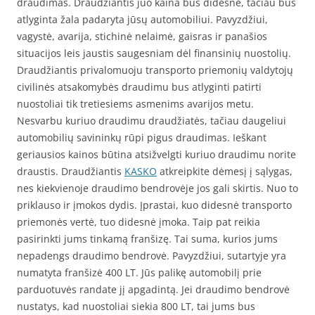
draudimas. Draudžiantis juo kaina bus didesnė, tačiau bus
atlyginta žala padaryta jūsų automobiliui. Pavyzdžiui,
vagystė, avarija, stichinė nelaimė, gaisras ir panašios
situacijos leis jaustis saugesniam dėl finansinių nuostolių.
Draudžiantis privalomuoju transporto priemonių valdytojų
civilinės atsakomybės draudimu bus atlyginti patirti
nuostoliai tik tretiesiems asmenims avarijos metu.
Nesvarbu kuriuo draudimu draudžiatės, tačiau daugeliui
automobilių savininkų rūpi pigus draudimas. Ieškant
geriausios kainos būtina atsižvelgti kuriuo draudimu norite
draustis. Draudžiantis
KASKO
atkreipkite dėmesį į sąlygas,
nes kiekvienoje draudimo bendrovėje jos gali skirtis. Nuo to
priklauso ir įmokos dydis. Įprastai, kuo didesnė transporto
priemonės vertė, tuo didesnė įmoka. Taip pat reikia
pasirinkti jums tinkamą franšizę. Tai suma, kurios jums
nepadengs draudimo bendrovė. Pavyzdžiui, sutartyje yra
numatyta franšizė 400 LT. Jūs palikę automobilį prie
parduotuvės randate jį apgadintą. Jei draudimo bendrovė
nustatys, kad nuostoliai siekia 800 LT, tai jums bus