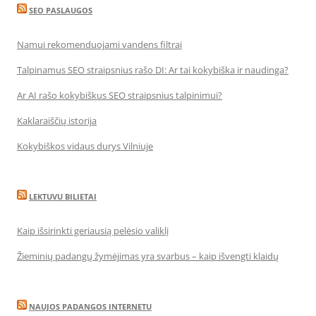
SEO PASLAUGOS
Namui rekomenduojami vandens filtrai
Talpinamus SEO straipsnius rašo DI: Ar tai kokybiška ir naudinga?
Ar AI rašo kokybiškus SEO straipsnius talpinimui?
Kaklaraiščių istorija
Kokybiškos vidaus durys Vilniuje
LEKTUVU BILIETAI
Kaip išsirinkti geriausią pelėsio valiklį
Žieminių padangų žymėjimas yra svarbus – kaip išvengti klaidų
NAUJOS PADANGOS INTERNETU