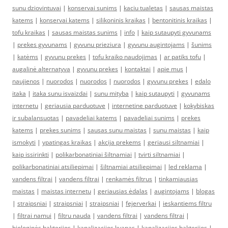
sunu dziovintuvai
|
konservai sunims
|
kaciu tualetas
|
sausas maistas
katems
|
konservai katems
|
silikoninis kraikas
|
bentonitinis kraikas
|
tofu kraikas
|
sausas maistas sunims
|
info
|
kaip sutaupyti gyvunams
|
prekes gyvunams
|
gyvunu prieziura
|
gyvunu augintojams
|
šunims
|
katėms
|
gyvunu prekes
|
tofu kraiko naudojimas
|
ar patiks tofu
|
augalinė alternatyva
|
gyvunu prekes
|
kontaktai
|
apie mus
|
naujienos
|
nuorodos
|
nuorodos
|
nuorodos
|
gyvunu prekes
|
edalo
itaka
|
itaka sunu isvaizdai
|
sunu mityba
|
kaip sutaupyti
|
gyvunams
internetu
|
geriausia parduotuve
|
internetine parduotuve
|
kokybiskas
ir subalansuotas
|
pavadeliai katems
|
pavadeliai sunims
|
prekes
katems
|
prekes sunims
|
sausas sunu maistas
|
sunu maistas
|
kaip
ismokyti
|
ypatingas kraikas
|
akcija prekems
|
geriausi siltnamiai
|
kaip issirinkti
|
polikarbonatiniai šiltnamiai
|
tvirti siltnamiai
|
polikarbonatiniai atsiliepimai
|
šiltnamiai atsiliepimai
|
led reklama
|
vandens filtrai
|
vandens filtrai
|
renkamės filtrus
|
tinkamiausias
maistas
|
maistas internetu
|
geriausias ėdalas
|
augintojams
|
blogas
|
straipsniai
|
straipsniai
|
straipsniai
|
fejerverkai
|
ieskantiems filtru
|
filtrai namui
|
filtru nauda
|
vandens filtrai
|
vandens filtrai
|
biologinės bakterijos
|
kanalizacijos kvapas
|
kanalizacijos bakterijos
|