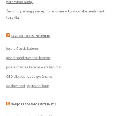
pardavimo būdą?
Žieminių padangų žymėjimo reikšmės – Atsakomybė nesilaikant
taisyklių
GYVUNU PREKES INTERNETU
Josera Classic katėms
Josera sterilizuotoms katėms
Josera maistas katėms – atsiliepimai
CBD aliejaus nauda gyvūnams
Ką dovanoti įsigijusiam katę
NAUJOS PADANGOS INTERNETU