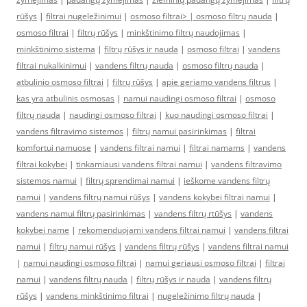
rūšys
|
filtrai nugeležinimui
|
osmoso filtrai> |
osmoso filtrų nauda
|
osmoso filtrai
|
filtrų rūšys
|
minkštinimo filtrų naudojimas
|
minkštinimo sistema
|
filtrų rūšys ir nauda
|
osmoso filtrai
|
vandens
filtrai nukalkinimui
|
vandens filtrų nauda
|
osmoso filtrų nauda
|
atbulinio osmoso filtrai
|
filtrų rūšys
|
apie geriamo vandens filtrus
|
kas yra atbulinis osmosas
|
namui naudingi osmoso filtrai
|
osmoso
filtrų nauda
|
naudingi osmoso filtrai
|
kuo naudingi osmoso filtrai
|
vandens filtravimo sistemos
|
filtrų namui pasirinkimas
|
filtrai
komfortui namuose
|
vandens filtrai namui
|
filtrai namams
|
vandens
filtrai kokybei
|
tinkamiausi vandens filtrai namui
|
vandens filtravimo
sistemos namui
|
filtrų sprendimai namui
|
ieškome vandens filtrų
namui
|
vandens filtrų namui rūšys
|
vandens kokybei filtrai namui
|
vandens namui filtrų pasirinkimas
|
vandens filtrų rtūšys
|
vandens
kokybei name
|
rekomenduojami vandens filtrai namui
|
vandens filtrai
namui
|
filtrų namui rūšys
|
vandens filtrų rūšys
|
vandens filtrai namui
|
namui naudingi osmoso filtrai
|
namui geriausi osmoso filtrai
|
filtrai
namui
|
vandens filtrų nauda
|
filtrų rūšys ir nauda
|
vandens filtrų
rūšys
|
vandens minkštinimo filtrai
|
nugeležinimo filtrų nauda
|