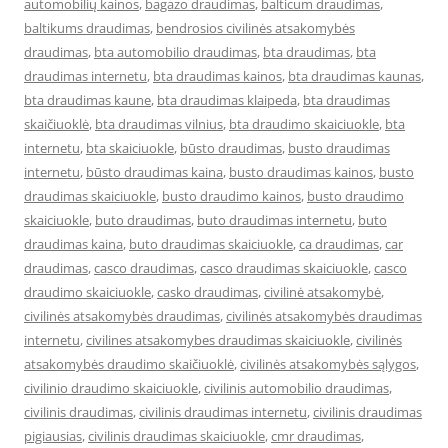
automobilių kainos
,
bagazo draudimas
,
balticum draudimas
,
baltikums draudimas
,
bendrosios civilinės atsakomybės
draudimas
,
bta automobilio draudimas
,
bta draudimas
,
bta
draudimas internetu
,
bta draudimas kainos
,
bta draudimas kaunas
,
bta draudimas kaune
,
bta draudimas klaipeda
,
bta draudimas
skaičiuoklė
,
bta draudimas vilnius
,
bta draudimo skaiciuokle
,
bta
internetu
,
bta skaiciuokle
,
būsto draudimas
,
busto draudimas
internetu
,
būsto draudimas kaina
,
busto draudimas kainos
,
busto
draudimas skaiciuokle
,
busto draudimo kainos
,
busto draudimo
skaiciuokle
,
buto draudimas
,
buto draudimas internetu
,
buto
draudimas kaina
,
buto draudimas skaiciuokle
,
ca draudimas
,
car
draudimas
,
casco draudimas
,
casco draudimas skaiciuokle
,
casco
draudimo skaiciuokle
,
casko draudimas
,
civilinė atsakomybė
,
civilinės atsakomybės draudimas
,
civilinės atsakomybės draudimas
internetu
,
civilines atsakomybes draudimas skaiciuokle
,
civilinės
atsakomybės draudimo skaičiuoklė
,
civilinės atsakomybės sąlygos
,
civilinio draudimo skaiciuokle
,
civilinis automobilio draudimas
,
civilinis draudimas
,
civilinis draudimas internetu
,
civilinis draudimas
pigiausias
,
civilinis draudimas skaiciuokle
,
cmr draudimas
,