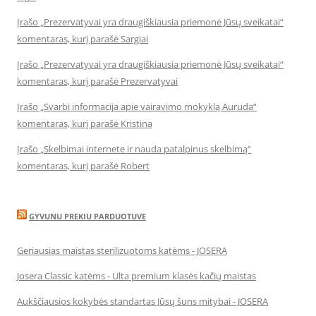
Įrašo „Prezervatyvai yra draugiškiausia priemonė Jūsų sveikatai“
komentaras, kurį parašė Sargiai
Įrašo „Prezervatyvai yra draugiškiausia priemonė Jūsų sveikatai“
komentaras, kurį parašė Prezervatyvai
Įrašo „Svarbi informacija apie vairavimo mokyklą Auruda“
komentaras, kurį parašė Kristina
Įrašo „Skelbimai internete ir nauda patalpinus skelbimą“
komentaras, kurį parašė Robert
GYVUNU PREKIU PARDUOTUVE
Geriausias maistas sterilizuotoms katėms - JOSERA
Josera Classic katėms - Ulta premium klasės kačių maistas
Aukščiausios kokybės standartas Jūsų šuns mitybai - JOSERA