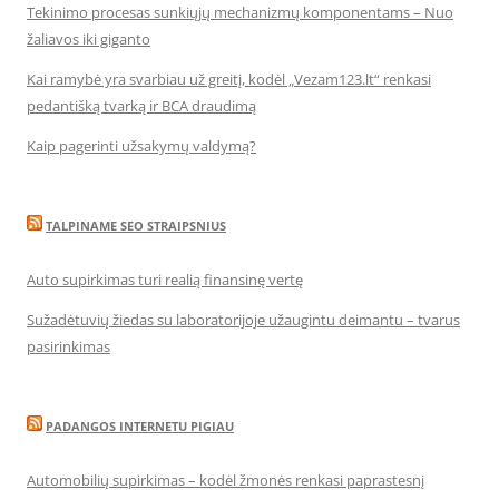
Tekinimo procesas sunkiųjų mechanizmų komponentams – Nuo
žaliavos iki giganto
Kai ramybė yra svarbiau už greitį, kodėl „Vezam123.lt“ renkasi
pedantišką tvarką ir BCA draudimą
Kaip pagerinti užsakymų valdymą?
TALPINAME SEO STRAIPSNIUS
Auto supirkimas turi realią finansinę vertę
Sužadėtuvių žiedas su laboratorijoje užaugintu deimantu – tvarus
pasirinkimas
PADANGOS INTERNETU PIGIAU
Automobilių supirkimas – kodėl žmonės renkasi paprastesnį