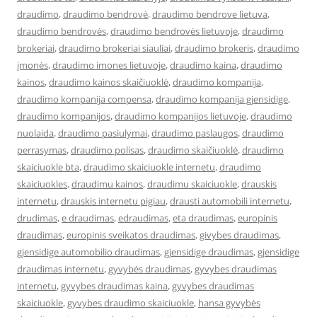
draudimo
,
draudimo bendrovė
,
draudimo bendrove lietuva
,
draudimo bendrovės
,
draudimo bendrovės lietuvoje
,
draudimo
brokeriai
,
draudimo brokeriai siauliai
,
draudimo brokeris
,
draudimo
įmonės
,
draudimo imones lietuvoje
,
draudimo kaina
,
draudimo
kainos
,
draudimo kainos skaičiuoklė
,
draudimo kompanija
,
draudimo kompanija compensa
,
draudimo kompanija gjensidige
,
draudimo kompanijos
,
draudimo kompanijos lietuvoje
,
draudimo
nuolaida
,
draudimo pasiulymai
,
draudimo paslaugos
,
draudimo
perrasymas
,
draudimo polisas
,
draudimo skaičiuoklė
,
draudimo
skaiciuokle bta
,
draudimo skaiciuokle internetu
,
draudimo
skaiciuokles
,
draudimu kainos
,
draudimu skaiciuokle
,
drauskis
internetu
,
drauskis internetu pigiau
,
drausti automobili internetu
,
drudimas
,
e draudimas
,
edraudimas
,
eta draudimas
,
europinis
draudimas
,
europinis sveikatos draudimas
,
givybes draudimas
,
gjensidige automobilio draudimas
,
gjensidige draudimas
,
gjensidige
draudimas internetu
,
gyvybės draudimas
,
gyvybes draudimas
internetu
,
gyvybes draudimas kaina
,
gyvybes draudimas
skaiciuokle
,
gyvybes draudimo skaiciuokle
,
hansa gyvybės