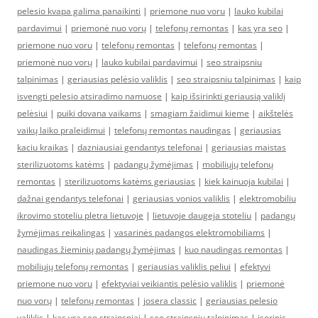
pelesio kvapa galima panaikinti
|
priemone nuo voru
|
lauko kubilai
pardavimui
|
priemonė nuo vorų
|
telefonų remontas
|
kas yra seo
|
priemone nuo voru
|
telefonų remontas
|
telefonų remontas
|
priemonė nuo vorų
|
lauko kubilai pardavimui
|
seo straipsniu
talpinimas
|
geriausias pelėsio valiklis
|
seo straipsniu talpinimas
|
kaip
isvengti pelesio atsiradimo namuose
|
kaip išsirinkti geriausią valiklį
pelėsiui
|
puiki dovana vaikams
|
smagiam žaidimui kieme
|
aikštelės
vaikų laiko praleidimui
|
telefonų remontas naudingas
|
geriausias
kaciu kraikas
|
dazniausiai gendantys telefonai
|
geriausias maistas
sterilizuotoms katėms
|
padangų žymėjimas
|
mobiliųjų telefonų
remontas
|
sterilizuotoms katėms geriausias
|
kiek kainuoja kubilai
|
dažnai gendantys telefonai
|
geriausias vonios valiklis
|
elektromobiliu
ikrovimo stoteliu pletra lietuvoje
|
lietuvoje daugeja stoteliu
|
padangų
žymėjimas reikalingas
|
vasarinės padangos elektromobiliams
|
naudingas žieminių padangų žymėjimas
|
kuo naudingas remontas
|
mobiliųjų telefonų remontas
|
geriausias valiklis peliui
|
efektyvi
priemone nuo voru
|
efektyviai veikiantis pelėsio valiklis
|
priemonė
nuo vorų
|
telefonų remontas
|
josera classic
|
geriausias pelesio
valiklis
|
kas yra seo straipsniai
|
seo straipsniu talpinimas
|
isorinis