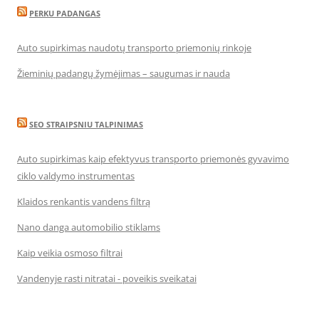
PERKU PADANGAS
Auto supirkimas naudotų transporto priemonių rinkoje
Žieminių padangų žymėjimas – saugumas ir nauda
SEO STRAIPSNIU TALPINIMAS
Auto supirkimas kaip efektyvus transporto priemonės gyvavimo
ciklo valdymo instrumentas
Klaidos renkantis vandens filtrą
Nano danga automobilio stiklams
Kaip veikia osmoso filtrai
Vandenyje rasti nitratai - poveikis sveikatai