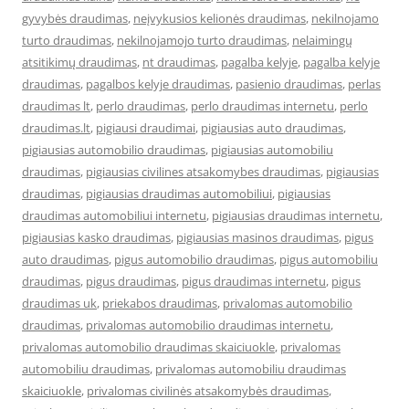
gyvybės draudimas
,
neįvykusios kelionės draudimas
,
nekilnojamo
turto draudimas
,
nekilnojamojo turto draudimas
,
nelaimingų
atsitikimų draudimas
,
nt draudimas
,
pagalba kelyje
,
pagalba kelyje
draudimas
,
pagalbos kelyje draudimas
,
pasienio draudimas
,
perlas
draudimas lt
,
perlo draudimas
,
perlo draudimas internetu
,
perlo
draudimas.lt
,
pigiausi draudimai
,
pigiausias auto draudimas
,
pigiausias automobilio draudimas
,
pigiausias automobiliu
draudimas
,
pigiausias civilines atsakomybes draudimas
,
pigiausias
draudimas
,
pigiausias draudimas automobiliui
,
pigiausias
draudimas automobiliui internetu
,
pigiausias draudimas internetu
,
pigiausias kasko draudimas
,
pigiausias masinos draudimas
,
pigus
auto draudimas
,
pigus automobilio draudimas
,
pigus automobiliu
draudimas
,
pigus draudimas
,
pigus draudimas internetu
,
pigus
draudimas uk
,
priekabos draudimas
,
privalomas automobilio
draudimas
,
privalomas automobilio draudimas internetu
,
privalomas automobilio draudimas skaiciuokle
,
privalomas
automobiliu draudimas
,
privalomas automobiliu draudimas
skaiciuokle
,
privalomas civilinės atsakomybės draudimas
,