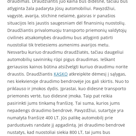
draudimas. Draudžiantis juo kaina bus didesnė, tačiau bus
atlyginta žala padaryta jūsų automobiliui. Pavyzdžiui,
vagystė, avarija, stichinė nelaimė, gaisras ir panašios
situacijos leis jaustis saugesniam dėl finansinių nuostolių.
Draudžiantis privalomuoju transporto priemonių valdytojų
civilinės atsakomybės draudimu bus atlyginti patirti
nuostoliai tik tretiesiems asmenims avarijos metu.
Nesvarbu kuriuo draudimu draudžiatės, tačiau daugeliui
automobilių savininkų rūpi pigus draudimas. Ieškant
geriausios kainos būtina atsižvelgti kuriuo draudimu norite
draustis. Draudžiantis
KASKO
atkreipkite dėmesį į sąlygas,
nes kiekvienoje draudimo bendrovėje jos gali skirtis. Nuo to
priklauso ir įmokos dydis. Įprastai, kuo didesnė transporto
priemonės vertė, tuo didesnė įmoka. Taip pat reikia
pasirinkti jums tinkamą franšizę. Tai suma, kurios jums
nepadengs draudimo bendrovė. Pavyzdžiui, sutartyje yra
numatyta franšizė 400 LT. Jūs palikę automobilį prie
parduotuvės randate jį apgadintą. Jei draudimo bendrovė
nustatys, kad nuostoliai siekia 800 LT, tai jums bus