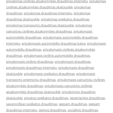
privalomas civilines atsakomybes draudimas internetu
,
privalomas
civilinės atsakomybės draudimas skaiciuokle
,
privalomas
draudimas
,
privalomas draudimas internetu
,
privalomas
draudimas skaiciuokle
,
privalomas sveikatos draudimas
,
privalomas transporto draudimas skaiciuokle
,
privalomas
vairuotoju civilines atsakomybes draudimas
,
privalomasis
automobilio draudimas
,
privalomasis automobilio draudimas
internetu
,
privalomasis automobilio draudimas kaina
,
privalomasis
automobiliu draudimas
,
privalomasis civilinės atsakomybės
draudimas
,
privalomasis civilinis automobilio draudimas
,
privalomasis civilinis draudimas
,
privalomasis draudimas
,
privalomasis draudimas internetu
,
privalomasis draudimas
skaiciuokle
,
privalomasis sveikatos draudimas
,
privalomasis
transporto priemonių draudimas
,
privalomasis vairuotojų civilinės
atsakomybės draudimas
,
privalomasis vairuotojų civilinės
atsakomybės draudimas skaiciuokle
,
privalomojo draudimo
skaiciuokle
,
privatus sveikatos draudimas
,
repatriacijos draudimas
,
savanoriškas sveikatos draudimas
,
seesam draudimas
,
seesam
draudimas internetu
,
seimos draudimas
,
socialinis draudimas
,