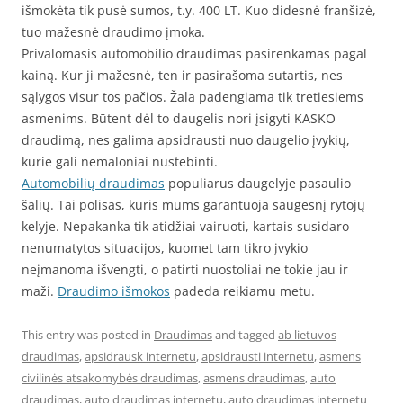
išmokėta tik pusė sumos, t.y. 400 LT. Kuo didesnė franšizė,
tuo mažesnė draudimo įmoka.
Privalomasis automobilio draudimas pasirenkamas pagal
kainą. Kur ji mažesnė, ten ir pasirašoma sutartis, nes
sąlygos visur tos pačios. Žala padengiama tik tretiesiems
asmenims. Būtent dėl to daugelis nori įsigyti KASKO
draudimą, nes galima apsidrausti nuo daugelio įvykių,
kurie gali nemaloniai nustebinti.
Automobilių draudimas
populiarus daugelyje pasaulio
šalių. Tai polisas, kuris mums garantuoja saugesnį rytojų
kelyje. Nepakanka tik atidžiai vairuoti, kartais susidaro
nenumatytos situacijos, kuomet tam tikro įvykio
neįmanoma išvengti, o patirti nuostoliai ne tokie jau ir
maži.
Draudimo išmokos
padeda reikiamu metu.
This entry was posted in
Draudimas
and tagged
ab lietuvos
draudimas
,
apsidrausk internetu
,
apsidrausti internetu
,
asmens
civilinės atsakomybės draudimas
,
asmens draudimas
,
auto
draudimas
,
auto draudimas internetu
,
auto draudimas internetu