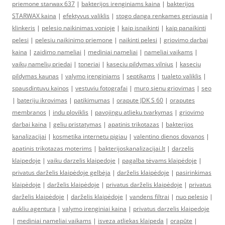
priemone starwax 637
|
bakterijos irenginiams kaina
|
bakterijos
STARWAX kaina
|
efektyvus valiklis
|
stogo danga renkames geriausia
|
klinkeris
|
pelesio naikinimas vonioje
|
kaip isnaikinti
|
kaip panaikinti
pelesi
|
pelesiu naikinimo priemone
|
naikinti pelesi
|
griovimo darbai
kaina
|
zaidimo nameliai
|
mediniai nameliai
|
nameliai vaikams
|
vaikų namelių priedai
|
toneriai
|
kaseciu pildymas vilnius
|
kaseciu
pildymas kaunas
|
valymo įrenginiams
|
septikams
|
tualeto valiklis
|
spausdintuvu kainos
|
vestuviu fotografai
|
muro sienu griovimas
|
seo
|
bateriju ikrovimas
|
patikimumas
|
orapute JDK S 60
|
oraputes
membranos
|
indu ploviklis
|
pavojingu atlieku tvarkymas
|
griovimo
darbai kaina
|
geliu pristatymas
|
apatinis trikotazas
|
bakterijos
kanalizacijai
|
kosmetika internetu pigiau
|
valentino dienos dovanos
|
apatinis trikotazas moterims
|
bakterijoskanalizacijai.lt
|
darzelis
klaipedoje
|
vaiku darzelis klaipedoje
|
pagalba tėvams klaipėdoje
|
privatus darželis klaipėdoje gelbėja
|
darželis klaipėdoje
|
pasirinkimas
klaipėdoje
|
darželis klaipėdoje
|
privatus darželis klaipėdoje
|
privatus
darželis klaipėdoje
|
darželis klaipėdoje
|
vandens filtrai
|
nuo pelesio
|
aukliu agentura
|
valymo irenginiai kaina
|
privatus darzelis klaipedoje
|
mediniai nameliai vaikams
|
isveza atliekas klaipeda
|
orapūte
|