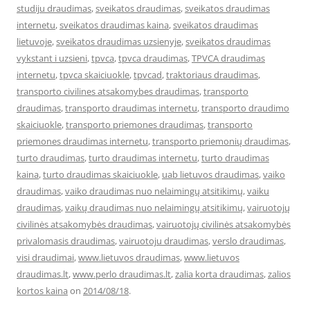
studiju draudimas
,
sveikatos draudimas
,
sveikatos draudimas
internetu
,
sveikatos draudimas kaina
,
sveikatos draudimas
lietuvoje
,
sveikatos draudimas uzsienyje
,
sveikatos draudimas
vykstant i uzsieni
,
tpvca
,
tpvca draudimas
,
TPVCA draudimas
internetu
,
tpvca skaiciuokle
,
tpvcad
,
traktoriaus draudimas
,
transporto civilines atsakomybes draudimas
,
transporto
draudimas
,
transporto draudimas internetu
,
transporto draudimo
skaiciuokle
,
transporto priemones draudimas
,
transporto
priemones draudimas internetu
,
transporto priemonių draudimas
,
turto draudimas
,
turto draudimas internetu
,
turto draudimas
kaina
,
turto draudimas skaiciuokle
,
uab lietuvos draudimas
,
vaiko
draudimas
,
vaiko draudimas nuo nelaimingų atsitikimų
,
vaiku
draudimas
,
vaikų draudimas nuo nelaimingų atsitikimų
,
vairuotojų
civilinės atsakomybės draudimas
,
vairuotojų civilinės atsakomybės
privalomasis draudimas
,
vairuotoju draudimas
,
verslo draudimas
,
visi draudimai
,
www.lietuvos draudimas
,
www.lietuvos
draudimas.lt
,
www.perlo draudimas.lt
,
zalia korta draudimas
,
zalios
kortos kaina
on
2014/08/18
.