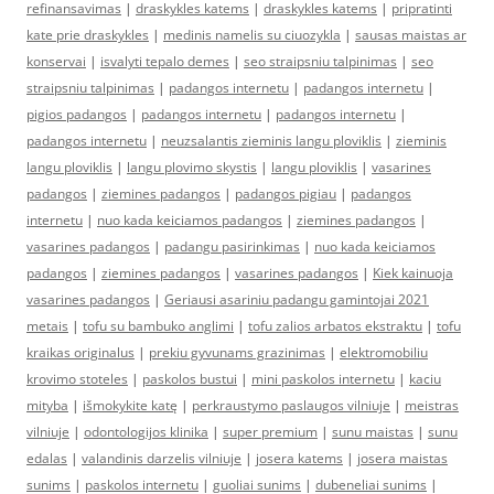
refinansavimas
|
draskykles katems
|
draskykles katems
|
pripratinti
kate prie draskykles
|
medinis namelis su ciuozykla
|
sausas maistas ar
konservai
|
isvalyti tepalo demes
|
seo straipsniu talpinimas
|
seo
straipsniu talpinimas
|
padangos internetu
|
padangos internetu
|
pigios padangos
|
padangos internetu
|
padangos internetu
|
padangos internetu
|
neuzsalantis zieminis langu ploviklis
|
zieminis
langu ploviklis
|
langu plovimo skystis
|
langu ploviklis
|
vasarines
padangos
|
ziemines padangos
|
padangos pigiau
|
padangos
internetu
|
nuo kada keiciamos padangos
|
ziemines padangos
|
vasarines padangos
|
padangu pasirinkimas
|
nuo kada keiciamos
padangos
|
ziemines padangos
|
vasarines padangos
|
Kiek kainuoja
vasarines padangos
|
Geriausi asariniu padangu gamintojai 2021
metais
|
tofu su bambuko anglimi
|
tofu zalios arbatos ekstraktu
|
tofu
kraikas originalus
|
prekiu gyvunams grazinimas
|
elektromobiliu
krovimo stoteles
|
paskolos bustui
|
mini paskolos internetu
|
kaciu
mityba
|
išmokykite katę
|
perkraustymo paslaugos vilniuje
|
meistras
vilniuje
|
odontologijos klinika
|
super premium
|
sunu maistas
|
sunu
edalas
|
valandinis darzelis vilniuje
|
josera katems
|
josera maistas
sunims
|
paskolos internetu
|
guoliai sunims
|
dubeneliai sunims
|