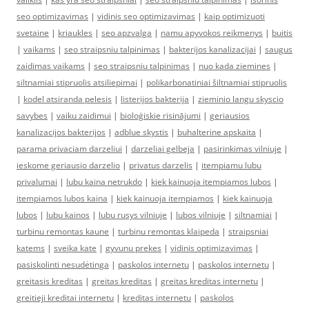
seo optimizavimas
|
vidinis seo optimizavimas
|
kaip optimizuoti
svetaine
|
kriaukles
|
seo apzvalga
|
namu apyvokos reikmenys
|
buitis
|
vaikams
|
seo straipsniu talpinimas
|
bakterijos kanalizacijai
|
saugus
zaidimas vaikams
|
seo straipsniu talpinimas
|
nuo kada ziemines
|
siltnamiai stipruolis atsiliepimai
|
polikarbonatiniai šiltnamiai stipruolis
|
kodel atsiranda pelesis
|
listerijos bakterija
|
zieminio langu skyscio
savybes
|
vaiku zaidimui
|
bioloģiskie risinājumi
|
geriausios
kanalizacijos bakterijos
|
adblue skystis
|
buhalterine apskaita
|
parama privaciam darzeliui
|
darzeliai gelbeja
|
pasirinkimas vilniuje
|
ieskome geriausio darzelio
|
privatus darzelis
|
itempiamu lubu
privalumai
|
lubu kaina netrukdo
|
kiek kainuoja itempiamos lubos
|
itempiamos lubos kaina
|
kiek kainuoja itempiamos
|
kiek kainuoja
lubos
|
lubu kainos
|
lubu rusys vilniuje
|
lubos vilniuje
|
siltnamiai
|
turbinu remontas kaune
|
turbinu remontas klaipeda
|
straipsniai
katems
|
sveika kate
|
gyvunu prekes
|
vidinis optimizavimas
|
pasiskolinti nesudėtinga
|
paskolos internetu
|
paskolos internetu
|
greitasis kreditas
|
greitas kreditas
|
greitas kreditas internetu
|
greitieji kreditai internetu
|
kreditas internetu
|
paskolos