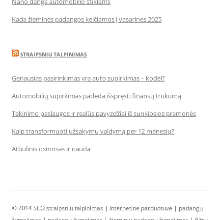
Nano danga automobilio stiklams
Kada žieminės padangos keičiamos į vasarines 2025
STRAIPSNIU TALPINIMAS
Geriausias pasirinkimas yra auto supirkimas – kodėl?
Automobilių supirkimas padeda išspręsti finansų trūkumą
Tekinimo paslaugos ir realūs pavyzdžiai iš sunkiosios pramonės
Kaip transformuoti užsakymų valdymą per 12 mėnesių?
Atbulinis osmosas ir nauda
© 2014
SEO straipsniu talpinimas
|
internetine parduotuve
|
padangų
žymėjimas
|
padangų žymėjimas
|
žieminių padangų žymėjimas
|
filtrų