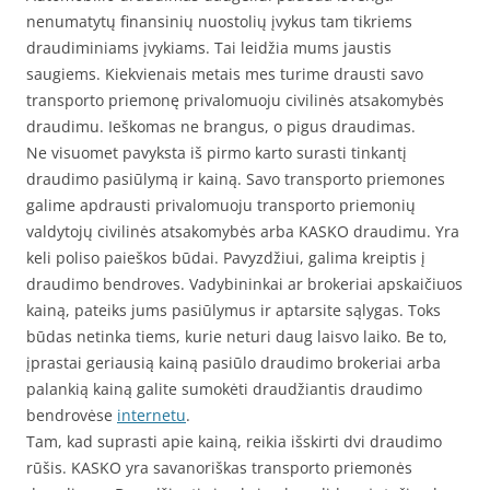
nenumatytų finansinių nuostolių įvykus tam tikriems
draudiminiams įvykiams. Tai leidžia mums jaustis
saugiems. Kiekvienais metais mes turime drausti savo
transporto priemonę privalomuoju civilinės atsakomybės
draudimu. Ieškomas ne brangus, o pigus draudimas.
Ne visuomet pavyksta iš pirmo karto surasti tinkantį
draudimo pasiūlymą ir kainą. Savo transporto priemones
galime apdrausti privalomuoju transporto priemonių
valdytojų civilinės atsakomybės arba KASKO draudimu. Yra
keli poliso paieškos būdai. Pavyzdžiui, galima kreiptis į
draudimo bendroves. Vadybininkai ar brokeriai apskaičiuos
kainą, pateiks jums pasiūlymus ir aptarsite sąlygas. Toks
būdas netinka tiems, kurie neturi daug laisvo laiko. Be to,
įprastai geriausią kainą pasiūlo draudimo brokeriai arba
palankią kainą galite sumokėti draudžiantis draudimo
bendrovėse
internetu
.
Tam, kad suprasti apie kainą, reikia išskirti dvi draudimo
rūšis. KASKO yra savanoriškas transporto priemonės