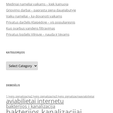
Mediniai nameliai vaikams – kiek kainuoja
Griovimo darbai – paprasta siena daugiabutyje
Vaikų nameliai – ką dovanoti vaikams
Privatus darželis Klaipėdoje – vis populiaresnis
Kuo svarbus vandens filtravimas
Privatus lopšelis Vilniuje – nauda ir tėvams
KATEGORIJOS
Kategorijos
DEBESĖLIS
1 lygio signalizacija
2 lygio signalizacija
3 lygio signalizacija
aviabilietai
aviabilietai internetu
bakterijos i kanalizacija
bakterijos kanalizacijai