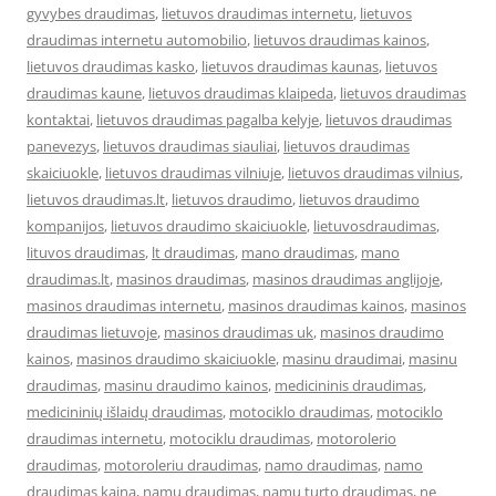
gyvybes draudimas
,
lietuvos draudimas internetu
,
lietuvos
draudimas internetu automobilio
,
lietuvos draudimas kainos
,
lietuvos draudimas kasko
,
lietuvos draudimas kaunas
,
lietuvos
draudimas kaune
,
lietuvos draudimas klaipeda
,
lietuvos draudimas
kontaktai
,
lietuvos draudimas pagalba kelyje
,
lietuvos draudimas
panevezys
,
lietuvos draudimas siauliai
,
lietuvos draudimas
skaiciuokle
,
lietuvos draudimas vilniuje
,
lietuvos draudimas vilnius
,
lietuvos draudimas.lt
,
lietuvos draudimo
,
lietuvos draudimo
kompanijos
,
lietuvos draudimo skaiciuokle
,
lietuvosdraudimas
,
lituvos draudimas
,
lt draudimas
,
mano draudimas
,
mano
draudimas.lt
,
masinos draudimas
,
masinos draudimas anglijoje
,
masinos draudimas internetu
,
masinos draudimas kainos
,
masinos
draudimas lietuvoje
,
masinos draudimas uk
,
masinos draudimo
kainos
,
masinos draudimo skaiciuokle
,
masinu draudimai
,
masinu
draudimas
,
masinu draudimo kainos
,
medicininis draudimas
,
medicininių išlaidų draudimas
,
motociklo draudimas
,
motociklo
draudimas internetu
,
motociklu draudimas
,
motorolerio
draudimas
,
motoroleriu draudimas
,
namo draudimas
,
namo
draudimas kaina
,
namu draudimas
,
namu turto draudimas
,
ne