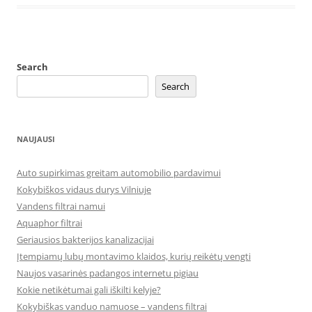
Search
Search
NAUJAUSI
Auto supirkimas greitam automobilio pardavimui
Kokybiškos vidaus durys Vilniuje
Vandens filtrai namui
Aquaphor filtrai
Geriausios bakterijos kanalizacijai
Įtempiamų lubų montavimo klaidos, kurių reikėtų vengti
Naujos vasarinės padangos internetu pigiau
Kokie netikėtumai gali iškilti kelyje?
Kokybiškas vanduo namuose – vandens filtrai