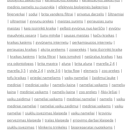
medinis namelis su ciuozykla
|
efektyvio biologinės bakterijos
|
fejerverkai
|
sodui
|
brita vandens filtrai
|
privatus darzelis
|
šiltnamiai
|
siltnamiai
|
gyvunu prekes
|
maistas sunims
|
geriausias sunu
maistas
|
kaip issirinkti kraika
|
gelbsti gyvūnus nuo karščio
|
gyvūnų
maudynės vasarą
|
šunų mityba
|
sausas maistas
|
kačių kraikas
|
kraikas katėms
|
gyvūnams internetu
|
perkamiausios internetu
|
geriausias kraikas
|
akcija prekems
|
zooprekės
|
kaip išsirinkti kraiką
|
kraikas katėms
|
brita filtrai
|
kaip ismokyti
|
natūralus kraikas
|
kas
yra odontologas
|
brita maxtra
|
aluna
|
brita aluna
|
marella 2,4
|
marella 3,5
|
style 2,4
|
style 3,6
|
brita flow
|
elemaris
|
zoo prekes
|
tofu kraikas
|
priedai nameliams
|
vaikų nameliai
|
žaidimui lauke
|
mediniai
|
mediniai vaikų
|
namelių kaina
|
nameliai vaikams
|
namelių
kaina
|
mediniai vaikams
|
namelių kaina
|
zoo prekes
|
Akių lęšiai
|
vaiku zaidimui
|
nameliai vaikams
|
mediniai nameliai
|
namelis
|
vaiku
mediniai nameliai
|
nameliai vaiku zaidimui
|
mediniai vaikams
|
vaiku
nameliai
|
siukliu isvezimas klaipeda
|
vaiku nameliai
|
kroviniu
pervezimas klaipeda
|
tralas klaipeda
|
griovimo darbai klaipeda
|
siukliu isvezimas
|
klinkerio trinkeles
|
biopreparatai nuotekoms
|