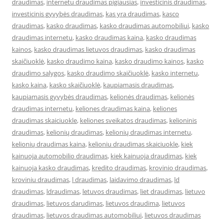
draudimas
,
internetu draudimas pigiausias
,
investicinis draudimas
,
investicinis gyvybės draudimas
,
kas yra draudimas
,
kasco
draudimas
,
kasko draudimas
,
kasko draudimas automobiliui
,
kasko
draudimas internetu
,
kasko draudimas kaina
,
kasko draudimas
kainos
,
kasko draudimas lietuvos draudimas
,
kasko draudimas
skaičiuoklė
,
kasko draudimo kaina
,
kasko draudimo kainos
,
kasko
draudimo salygos
,
kasko draudimo skaičiuoklė
,
kasko internetu
,
kasko kaina
,
kasko skaičiuoklė
,
kaupiamasis draudimas
,
kaupiamasis gyvybės draudimas
,
kelionės draudimas
,
kelionės
draudimas internetu
,
keliones draudimas kaina
,
keliones
draudimas skaiciuokle
,
keliones sveikatos draudimas
,
kelioninis
draudimas
,
kelionių draudimas
,
kelionių draudimas internetu
,
kelionių draudimas kaina
,
kelioniu draudimas skaiciuokle
,
kiek
kainuoja automobilio draudimas
,
kiek kainuoja draudimas
,
kiek
kainuoja kasko draudimas
,
kredito draudimas
,
krovinio draudimas
,
kroviniu draudimas
,
l draudimas
,
laidavimo draudimas
,
ld
draudimas
,
ldraudimas
,
letuvos draudimas
,
liet draudimas
,
lietuvo
draudimas
,
lietuvos darudimas
,
lietuvos draudima
,
lietuvos
draudimas
,
lietuvos draudimas automobiliui
,
lietuvos draudimas