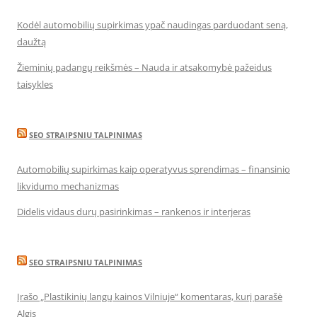
Kodėl automobilių supirkimas ypač naudingas parduodant seną,
daužtą
Žieminių padangų reikšmės – Nauda ir atsakomybė pažeidus
taisykles
SEO STRAIPSNIU TALPINIMAS
Automobilių supirkimas kaip operatyvus sprendimas – finansinio
likvidumo mechanizmas
Didelis vidaus durų pasirinkimas – rankenos ir interjeras
SEO STRAIPSNIU TALPINIMAS
Įrašo „Plastikinių langų kainos Vilniuje“ komentaras, kurį parašė
Algis