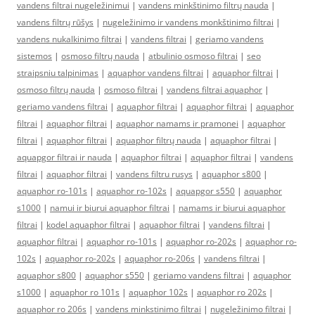
vandens filtrai nugeležinimui
|
vandens minkštinimo filtrų nauda
|
vandens filtrų rūšys
|
nugeležinimo ir vandens monkštinimo filtrai
|
vandens nukalkinimo filtrai
|
vandens filtrai
|
geriamo vandens
sistemos
|
osmoso filtrų nauda
|
atbulinio osmoso filtrai
|
seo
straipsniu talpinimas
|
aquaphor vandens filtrai
|
aquaphor filtrai
|
osmoso filtrų nauda
|
osmoso filtrai
|
vandens filtrai aquaphor
|
geriamo vandens filtrai
|
aquaphor filtrai
|
aquaphor filtrai
|
aquaphor
filtrai
|
aquaphor filtrai
|
aquaphor namams ir pramonei
|
aquaphor
filtrai
|
aquaphor filtrai
|
aquaphor filtrų nauda
|
aquaphor filtrai
|
aquapgor filtrai ir nauda
|
aquaphor filtrai
|
aquaphor filtrai
|
vandens
filtrai
|
aquaphor filtrai
|
vandens filtru rusys
|
aquaphor s800
|
aquaphor ro-101s
|
aquaphor ro-102s
|
aquapgor s550
|
aquaphor
s1000
|
namui ir biurui aquaphor filtrai
|
namams ir biurui aquaphor
filtrai
|
kodel aquaphor filtrai
|
aquaphor filtrai
|
vandens filtrai
|
aquaphor filtrai
|
aquaphor ro-101s
|
aquaphor ro-202s
|
aquaphor ro-
102s
|
aquaphor ro-202s
|
aquaphor ro-206s
|
vandens filtrai
|
aquaphor s800
|
aquaphor s550
|
geriamo vandens filtrai
|
aquaphor
s1000
|
aquaphor ro 101s
|
aquaphor 102s
|
aquaphor ro 202s
|
aquaphor ro 206s
|
vandens minkstinimo filtrai
|
nugeležinimo filtrai
|