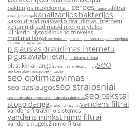
cerpes
bakterijos nuotekoms
filtrai
blog
draudimas
kanalizacijos bakterijos
gsm signalizacija
kasko draudimas
kasko draudimas internetu
kelionių draudimas
klinkerio plyteles
klinkerio plytos
klinkerio trinkeles
mediniai langai
mediniai langai Vilniuje
nuoteku valymo irenginiai
peidziarine signalizacija
pigiausias draudimas internetu
pigus aviabilietai
pigus lektuvu bilietai
seo
plastikiniai langai
roletai kaina
roletai vilniuje
seo konsultavimas
seo optimizacija
seo optimizavimas
seo straipsniai
seo paslaugos
seo tekstai
seo straipsniu rasymas
seo straipsniu talpinimas
stogo danga
vandens filtrai
straipsniu rasymas
vandens filtravimo sistemos
vandens minkstinimo filtrai
vandens nugeležinimo filtrai