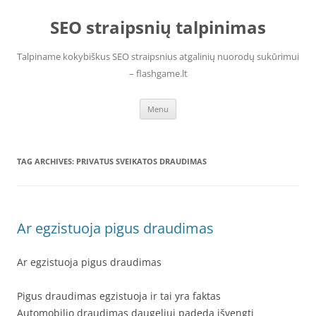
Skip
to
SEO straipsnių talpinimas
content
Talpiname kokybiškus SEO straipsnius atgalinių nuorodų sukūrimui
– flashgame.lt
Menu
TAG ARCHIVES:
PRIVATUS SVEIKATOS DRAUDIMAS
Ar egzistuoja pigus draudimas
Ar egzistuoja pigus draudimas
Pigus draudimas egzistuoja ir tai yra faktas
Automobilio draudimas daugeliui padeda išvengti