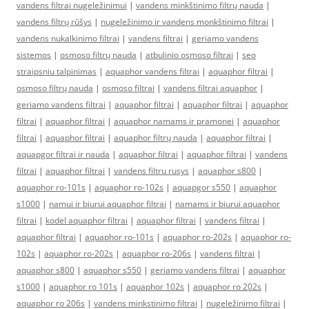
vandens filtrai nugeležinimui
|
vandens minkštinimo filtrų nauda
|
vandens filtrų rūšys
|
nugeležinimo ir vandens monkštinimo filtrai
|
vandens nukalkinimo filtrai
|
vandens filtrai
|
geriamo vandens
sistemos
|
osmoso filtrų nauda
|
atbulinio osmoso filtrai
|
seo
straipsniu talpinimas
|
aquaphor vandens filtrai
|
aquaphor filtrai
|
osmoso filtrų nauda
|
osmoso filtrai
|
vandens filtrai aquaphor
|
geriamo vandens filtrai
|
aquaphor filtrai
|
aquaphor filtrai
|
aquaphor
filtrai
|
aquaphor filtrai
|
aquaphor namams ir pramonei
|
aquaphor
filtrai
|
aquaphor filtrai
|
aquaphor filtrų nauda
|
aquaphor filtrai
|
aquapgor filtrai ir nauda
|
aquaphor filtrai
|
aquaphor filtrai
|
vandens
filtrai
|
aquaphor filtrai
|
vandens filtru rusys
|
aquaphor s800
|
aquaphor ro-101s
|
aquaphor ro-102s
|
aquapgor s550
|
aquaphor
s1000
|
namui ir biurui aquaphor filtrai
|
namams ir biurui aquaphor
filtrai
|
kodel aquaphor filtrai
|
aquaphor filtrai
|
vandens filtrai
|
aquaphor filtrai
|
aquaphor ro-101s
|
aquaphor ro-202s
|
aquaphor ro-
102s
|
aquaphor ro-202s
|
aquaphor ro-206s
|
vandens filtrai
|
aquaphor s800
|
aquaphor s550
|
geriamo vandens filtrai
|
aquaphor
s1000
|
aquaphor ro 101s
|
aquaphor 102s
|
aquaphor ro 202s
|
aquaphor ro 206s
|
vandens minkstinimo filtrai
|
nugeležinimo filtrai
|