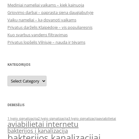
Mediniai nameliai vaikams – kiek kainuoja
Griovimo darbai – paprasta siena daugiabutyje
Vaikų nameliai – ką dovanoti vaikams
Privatus darželis Klaipėdoje – vis populiaresnis
Kuo svarbus vandens filtravimas
Privatus lopšelis Vilniuje – nauda ir tėvams
KATEGORIJOS
Kategorijos
DEBESĖLIS
1 lygio signalizacija
2 lygio signalizacija
3 lygio signalizacija
aviabilietai
aviabilietai internetu
bakterijos i kanalizacija
bakterijos kanalizacijai