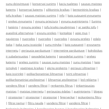
sunu dziovintuvai
|
konservai sunims
|
kaciu tualetas
|
sausas maistas
katems
|
konservai katems
|
silikoninis kraikas
|
bentonitinis kraikas
|
tofu kraikas
|
sausas maistas sunims
|
info
|
kaip sutaupyti gyvunams
|
prekes gyvunams
|
gyvunu prieziura
|
gyvunu augintojams
|
šunims
|
katėms
|
gyvunu prekes
|
tofu kraiko naudojimas
|
ar patiks tofu
|
augalinė alternatyva
|
gyvunu prekes
|
kontaktai
|
apie mus
|
naujienos
|
nuorodos
|
nuorodos
|
nuorodos
|
gyvunu prekes
|
edalo
itaka
|
itaka sunu isvaizdai
|
sunu mityba
|
kaip sutaupyti
|
gyvunams
internetu
|
geriausia parduotuve
|
internetine parduotuve
|
kokybiskas
ir subalansuotas
|
pavadeliai katems
|
pavadeliai sunims
|
prekes
katems
|
prekes sunims
|
sausas sunu maistas
|
sunu maistas
|
kaip
ismokyti
|
ypatingas kraikas
|
akcija prekems
|
geriausi siltnamiai
|
kaip issirinkti
|
polikarbonatiniai šiltnamiai
|
tvirti siltnamiai
|
polikarbonatiniai atsiliepimai
|
šiltnamiai atsiliepimai
|
led reklama
|
vandens filtrai
|
vandens filtrai
|
renkamės filtrus
|
tinkamiausias
maistas
|
maistas internetu
|
geriausias ėdalas
|
augintojams
|
blogas
|
straipsniai
|
straipsniai
|
straipsniai
|
fejerverkai
|
ieskantiems filtru
|
filtrai namui
|
filtru nauda
|
vandens filtrai
|
vandens filtrai
|
biologinės bakterijos
|
kanalizacijos kvapas
|
kanalizacijos bakterijos
|