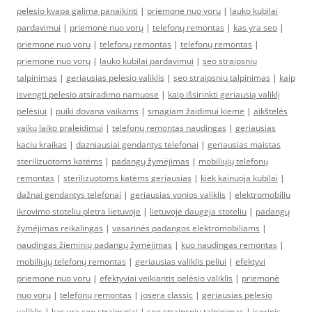
pelesio kvapa galima panaikinti
|
priemone nuo voru
|
lauko kubilai
pardavimui
|
priemonė nuo vorų
|
telefonų remontas
|
kas yra seo
|
priemone nuo voru
|
telefonų remontas
|
telefonų remontas
|
priemonė nuo vorų
|
lauko kubilai pardavimui
|
seo straipsniu
talpinimas
|
geriausias pelėsio valiklis
|
seo straipsniu talpinimas
|
kaip
isvengti pelesio atsiradimo namuose
|
kaip išsirinkti geriausią valiklį
pelėsiui
|
puiki dovana vaikams
|
smagiam žaidimui kieme
|
aikštelės
vaikų laiko praleidimui
|
telefonų remontas naudingas
|
geriausias
kaciu kraikas
|
dazniausiai gendantys telefonai
|
geriausias maistas
sterilizuotoms katėms
|
padangų žymėjimas
|
mobiliųjų telefonų
remontas
|
sterilizuotoms katėms geriausias
|
kiek kainuoja kubilai
|
dažnai gendantys telefonai
|
geriausias vonios valiklis
|
elektromobiliu
ikrovimo stoteliu pletra lietuvoje
|
lietuvoje daugeja stoteliu
|
padangų
žymėjimas reikalingas
|
vasarinės padangos elektromobiliams
|
naudingas žieminių padangų žymėjimas
|
kuo naudingas remontas
|
mobiliųjų telefonų remontas
|
geriausias valiklis peliui
|
efektyvi
priemone nuo voru
|
efektyviai veikiantis pelėsio valiklis
|
priemonė
nuo vorų
|
telefonų remontas
|
josera classic
|
geriausias pelesio
valiklis
|
kas yra seo straipsniai
|
seo straipsniu talpinimas
|
isorinis