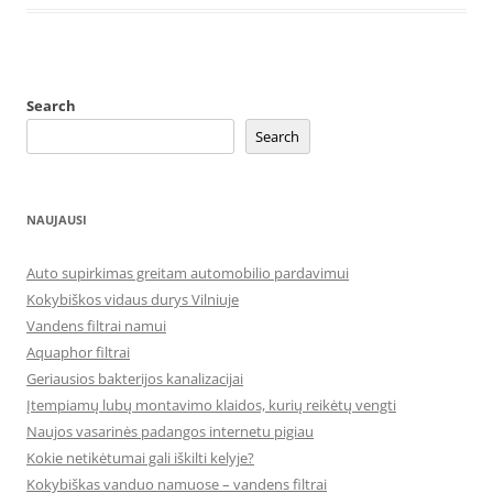
Search
Search
NAUJAUSI
Auto supirkimas greitam automobilio pardavimui
Kokybiškos vidaus durys Vilniuje
Vandens filtrai namui
Aquaphor filtrai
Geriausios bakterijos kanalizacijai
Įtempiamų lubų montavimo klaidos, kurių reikėtų vengti
Naujos vasarinės padangos internetu pigiau
Kokie netikėtumai gali iškilti kelyje?
Kokybiškas vanduo namuose – vandens filtrai