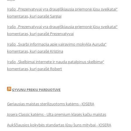
Įrašo „Prezervatyvai yra draugiškiausia priemonė Jūsų sveikatai“
komentaras, kurį parašė Sargiai
Įrašo „Prezervatyvai yra draugiškiausia priemonė Jūsų sveikatai“
komentaras, kurį parašė Prezervatyvai
Įrašo „Svarbi informacija apie vairavimo mokyklą Auruda“
komentaras, kurį parašė Kristina
Įrašo „Skelbimai internete ir nauda patalpinus skelbimą“
komentaras, kurį parašė Robert
GYVUNU PREKIU PARDUOTUVE
Geriausias maistas sterilizuotoms katėms - JOSERA
Josera Classic katėms - Ulta premium klasės kačių maistas
Aukščiausios kokybės standartas Jūsų šuns mitybai - JOSERA