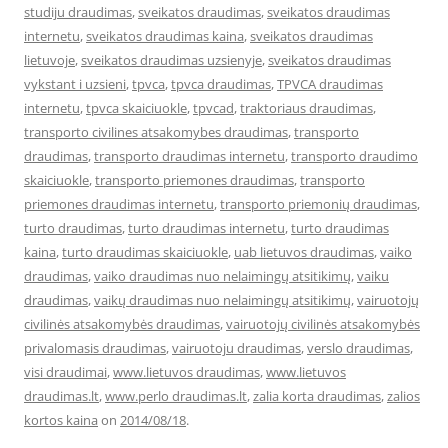
studiju draudimas
,
sveikatos draudimas
,
sveikatos draudimas
internetu
,
sveikatos draudimas kaina
,
sveikatos draudimas
lietuvoje
,
sveikatos draudimas uzsienyje
,
sveikatos draudimas
vykstant i uzsieni
,
tpvca
,
tpvca draudimas
,
TPVCA draudimas
internetu
,
tpvca skaiciuokle
,
tpvcad
,
traktoriaus draudimas
,
transporto civilines atsakomybes draudimas
,
transporto
draudimas
,
transporto draudimas internetu
,
transporto draudimo
skaiciuokle
,
transporto priemones draudimas
,
transporto
priemones draudimas internetu
,
transporto priemonių draudimas
,
turto draudimas
,
turto draudimas internetu
,
turto draudimas
kaina
,
turto draudimas skaiciuokle
,
uab lietuvos draudimas
,
vaiko
draudimas
,
vaiko draudimas nuo nelaimingų atsitikimų
,
vaiku
draudimas
,
vaikų draudimas nuo nelaimingų atsitikimų
,
vairuotojų
civilinės atsakomybės draudimas
,
vairuotojų civilinės atsakomybės
privalomasis draudimas
,
vairuotoju draudimas
,
verslo draudimas
,
visi draudimai
,
www.lietuvos draudimas
,
www.lietuvos
draudimas.lt
,
www.perlo draudimas.lt
,
zalia korta draudimas
,
zalios
kortos kaina
on
2014/08/18
.