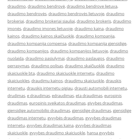
draudimo
,
draudimo bendrovė
,
draudimo bendrove lietuva
,
draudimo bendrovės
,
draudimo bendrovės lietuvoje
,
draudimo
brokeriai
,
draudimo brokeriai siauliai
,
draudimo brokeris
,
draudimo
įmonės
,
draudimo imones lietuvoje
,
draudimo kaina
,
draudimo
kainos
,
draudimo kainos skaičiuoklė
,
draudimo kompanija
,
draudimo kompanija compensa
,
draudimo kompanija gjensidige
,
draudimo kompanijos
,
draudimo kompanijos lietuvoje
,
draudimo
nuolaida
,
draudimo pasiulymai
,
draudimo paslaugos
,
draudimo
perrasymas
,
draudimo polisas
,
draudimo skaičiuoklė
,
draudimo
skaiciuokle bta
,
draudimo skaiciuokle internetu
,
draudimo
skaiciuokles
,
draudimu kainos
,
draudimu skaiciuokle
,
drauskis
internetu
,
drauskis internetu pigiau
,
drausti automobili internetu
,
drudimas
,
e draudimas
,
edraudimas
,
eta draudimas
,
europinis
draudimas
,
europinis sveikatos draudimas
,
givybes draudimas
,
gjensidige automobilio draudimas
,
gjensidige draudimas
,
gjensidige
draudimas internetu
,
gyvybės draudimas
,
gyvybes draudimas
internetu
,
gyvybes draudimas kaina
,
gyvybes draudimas
skaiciuokle
,
gyvybes draudimo skaiciuokle
,
hansa gyvybės