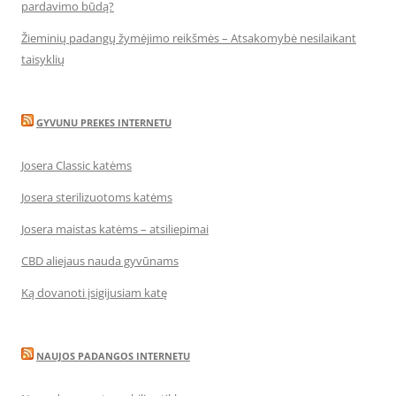
pardavimo būdą?
Žieminių padangų žymėjimo reikšmės – Atsakomybė nesilaikant
taisyklių
GYVUNU PREKES INTERNETU
Josera Classic katėms
Josera sterilizuotoms katėms
Josera maistas katėms – atsiliepimai
CBD aliejaus nauda gyvūnams
Ką dovanoti įsigijusiam katę
NAUJOS PADANGOS INTERNETU