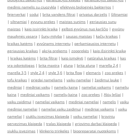
medinis namelis su ciuozykla
|
efektyvio biologinės bakterijos
|
fejerverkai
|
sodui
|
brita vandens filtrai
|
privatus darzelis
|
šiltnamiai
|
siltnamiai
|
gyvunu prekes
|
maistas sunims
|
geriausias sunu
maistas
|
kaip issirinkti kraika
|
gelbsti gyvūnus nuo karščio
|
gyvūnų
maudynės vasarą
|
šunų mityba
|
sausas maistas
|
kačių kraikas
|
kraikas katėms
|
gyvūnams internetu
|
perkamiausios internetu
|
geriausias kraikas
|
akcija prekems
|
zooprekės
|
kaip išsirinkti kraiką
|
kraikas katėms
|
brita filtrai
|
kaip ismokyti
|
natūralus kraikas
|
kas
yra odontologas
|
brita maxtra
|
aluna
|
brita aluna
|
marella 2,4
|
marella 3,5
|
style 2,4
|
style 3,6
|
brita flow
|
elemaris
|
zoo prekes
|
tofu kraikas
|
priedai nameliams
|
vaikų nameliai
|
žaidimui lauke
|
mediniai
|
mediniai vaikų
|
namelių kaina
|
nameliai vaikams
|
namelių
kaina
|
mediniai vaikams
|
namelių kaina
|
zoo prekes
|
Akių lęšiai
|
vaiku zaidimui
|
nameliai vaikams
|
mediniai nameliai
|
namelis
|
vaiku
mediniai nameliai
|
nameliai vaiku zaidimui
|
mediniai vaikams
|
vaiku
nameliai
|
siukliu isvezimas klaipeda
|
vaiku nameliai
|
kroviniu
pervezimas klaipeda
|
tralas klaipeda
|
griovimo darbai klaipeda
|
siukliu isvezimas
|
klinkerio trinkeles
|
biopreparatai nuotekoms
|