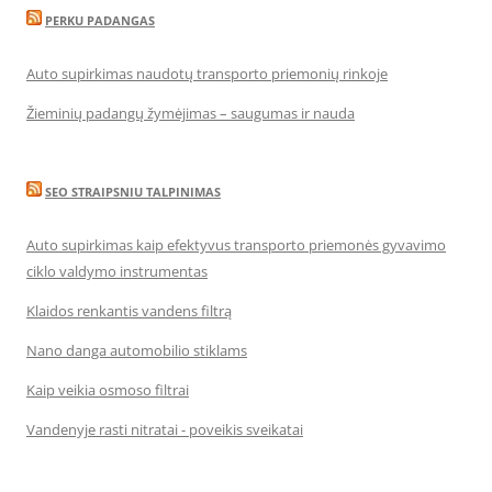
PERKU PADANGAS
Auto supirkimas naudotų transporto priemonių rinkoje
Žieminių padangų žymėjimas – saugumas ir nauda
SEO STRAIPSNIU TALPINIMAS
Auto supirkimas kaip efektyvus transporto priemonės gyvavimo
ciklo valdymo instrumentas
Klaidos renkantis vandens filtrą
Nano danga automobilio stiklams
Kaip veikia osmoso filtrai
Vandenyje rasti nitratai - poveikis sveikatai