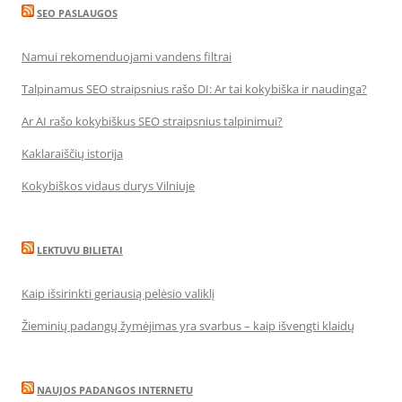
SEO PASLAUGOS
Namui rekomenduojami vandens filtrai
Talpinamus SEO straipsnius rašo DI: Ar tai kokybiška ir naudinga?
Ar AI rašo kokybiškus SEO straipsnius talpinimui?
Kaklaraiščių istorija
Kokybiškos vidaus durys Vilniuje
LEKTUVU BILIETAI
Kaip išsirinkti geriausią pelėsio valiklį
Žieminių padangų žymėjimas yra svarbus – kaip išvengti klaidų
NAUJOS PADANGOS INTERNETU