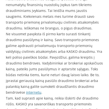
nenumatytų finansinių nuostolių įvykus tam tikriems
draudiminiams įvykiams. Tai leidžia mums jaustis
saugiems. Kiekvienais metais mes turime drausti savo
transporto priemonę privalomuoju civilinės atsakomybės
draudimu. Ieškomas ne brangus, o pigus draudimas.
Ne visuomet pavyksta iš pirmo karto surasti tinkantį
draudimo pasiūlymą ir kainą. Savo transporto priemones
galime apdrausti privalomuoju transporto priemonių
valdytojų civilinės atsakomybės arba KASKO draudimu. Yra
keli poliso paieškos būdai. Pavyzdžiui, galima kreiptis į
draudimo bendroves. Vadybininkai ar brokeriai apskaičiuos
kainą, pateiks jums pasiūlymus ir aptarsite sąlygas. Toks
būdas netinka tiems, kurie neturi daug laisvo laiko. Be to,
įprastai geriausią kainą pasiūlo draudimo brokeriai arba
palankią kainą galite sumokėti draudžiantis draudimo
bendrovėse
internetu
.
Tam, kad suprasti apie kainą, reikia išskirti dvi draudimo
rūšis. KASKO yra savanoriškas transporto priemonės