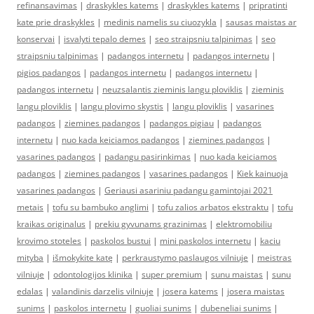
refinansavimas
|
draskykles katems
|
draskykles katems
|
pripratinti
kate prie draskykles
|
medinis namelis su ciuozykla
|
sausas maistas ar
konservai
|
isvalyti tepalo demes
|
seo straipsniu talpinimas
|
seo
straipsniu talpinimas
|
padangos internetu
|
padangos internetu
|
pigios padangos
|
padangos internetu
|
padangos internetu
|
padangos internetu
|
neuzsalantis zieminis langu ploviklis
|
zieminis
langu ploviklis
|
langu plovimo skystis
|
langu ploviklis
|
vasarines
padangos
|
ziemines padangos
|
padangos pigiau
|
padangos
internetu
|
nuo kada keiciamos padangos
|
ziemines padangos
|
vasarines padangos
|
padangu pasirinkimas
|
nuo kada keiciamos
padangos
|
ziemines padangos
|
vasarines padangos
|
Kiek kainuoja
vasarines padangos
|
Geriausi asariniu padangu gamintojai 2021
metais
|
tofu su bambuko anglimi
|
tofu zalios arbatos ekstraktu
|
tofu
kraikas originalus
|
prekiu gyvunams grazinimas
|
elektromobiliu
krovimo stoteles
|
paskolos bustui
|
mini paskolos internetu
|
kaciu
mityba
|
išmokykite katę
|
perkraustymo paslaugos vilniuje
|
meistras
vilniuje
|
odontologijos klinika
|
super premium
|
sunu maistas
|
sunu
edalas
|
valandinis darzelis vilniuje
|
josera katems
|
josera maistas
sunims
|
paskolos internetu
|
guoliai sunims
|
dubeneliai sunims
|