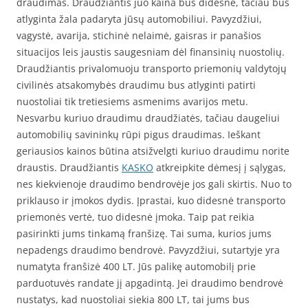
draudimas. Draudžiantis juo kaina bus didesnė, tačiau bus
atlyginta žala padaryta jūsų automobiliui. Pavyzdžiui,
vagystė, avarija, stichinė nelaimė, gaisras ir panašios
situacijos leis jaustis saugesniam dėl finansinių nuostolių.
Draudžiantis privalomuoju transporto priemonių valdytojų
civilinės atsakomybės draudimu bus atlyginti patirti
nuostoliai tik tretiesiems asmenims avarijos metu.
Nesvarbu kuriuo draudimu draudžiatės, tačiau daugeliui
automobilių savininkų rūpi pigus draudimas. Ieškant
geriausios kainos būtina atsižvelgti kuriuo draudimu norite
draustis. Draudžiantis
KASKO
atkreipkite dėmesį į sąlygas,
nes kiekvienoje draudimo bendrovėje jos gali skirtis. Nuo to
priklauso ir įmokos dydis. Įprastai, kuo didesnė transporto
priemonės vertė, tuo didesnė įmoka. Taip pat reikia
pasirinkti jums tinkamą franšizę. Tai suma, kurios jums
nepadengs draudimo bendrovė. Pavyzdžiui, sutartyje yra
numatyta franšizė 400 LT. Jūs palikę automobilį prie
parduotuvės randate jį apgadintą. Jei draudimo bendrovė
nustatys, kad nuostoliai siekia 800 LT, tai jums bus