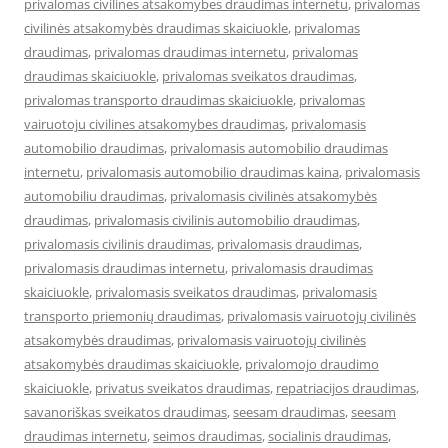
privalomas civilines atsakomybes draudimas internetu
,
privalomas
civilinės atsakomybės draudimas skaiciuokle
,
privalomas
draudimas
,
privalomas draudimas internetu
,
privalomas
draudimas skaiciuokle
,
privalomas sveikatos draudimas
,
privalomas transporto draudimas skaiciuokle
,
privalomas
vairuotoju civilines atsakomybes draudimas
,
privalomasis
automobilio draudimas
,
privalomasis automobilio draudimas
internetu
,
privalomasis automobilio draudimas kaina
,
privalomasis
automobiliu draudimas
,
privalomasis civilinės atsakomybės
draudimas
,
privalomasis civilinis automobilio draudimas
,
privalomasis civilinis draudimas
,
privalomasis draudimas
,
privalomasis draudimas internetu
,
privalomasis draudimas
skaiciuokle
,
privalomasis sveikatos draudimas
,
privalomasis
transporto priemonių draudimas
,
privalomasis vairuotojų civilinės
atsakomybės draudimas
,
privalomasis vairuotojų civilinės
atsakomybės draudimas skaiciuokle
,
privalomojo draudimo
skaiciuokle
,
privatus sveikatos draudimas
,
repatriacijos draudimas
,
savanoriškas sveikatos draudimas
,
seesam draudimas
,
seesam
draudimas internetu
,
seimos draudimas
,
socialinis draudimas
,