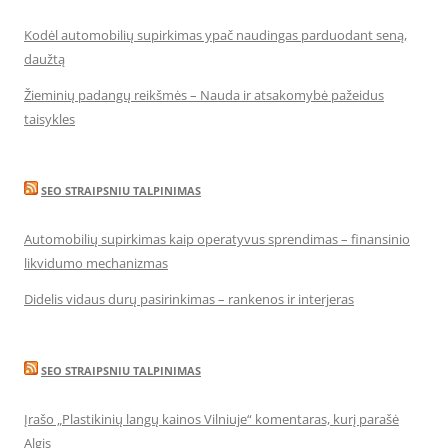
Kodėl automobilių supirkimas ypač naudingas parduodant seną,
daužtą
Žieminių padangų reikšmės – Nauda ir atsakomybė pažeidus
taisykles
SEO STRAIPSNIU TALPINIMAS
Automobilių supirkimas kaip operatyvus sprendimas – finansinio
likvidumo mechanizmas
Didelis vidaus durų pasirinkimas – rankenos ir interjeras
SEO STRAIPSNIU TALPINIMAS
Įrašo „Plastikinių langų kainos Vilniuje“ komentaras, kurį parašė
Algis