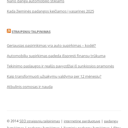
Nano danga automobilio stiklams
Kada žieminės padangos keičiamos į vasarines 2025
STRAIPSNIU TALPINIMAS
Geriausias pasirinkimas yra auto supirkimas – kodėl?
Automobilių supirkimas padeda išspręsti finansų trūkumą
Tekinimo paslaugos ir realūs pavyzdžiai iš sunkiosios pramonės
Kaip transformuoti užsakymų valdymą per 12 mėnesių?
Atbulinis osmosas ir nauda
© 2014
SEO straipsniu talpinimas
|
internetine parduotuve
|
padangų
žymėjimas
|
padangų žymėjimas
|
žieminių padangų žymėjimas
|
filtrų