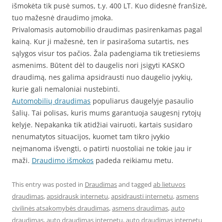
išmokėta tik pusė sumos, t.y. 400 LT. Kuo didesnė franšizė,
tuo mažesnė draudimo įmoka.
Privalomasis automobilio draudimas pasirenkamas pagal
kainą. Kur ji mažesnė, ten ir pasirašoma sutartis, nes
sąlygos visur tos pačios. Žala padengiama tik tretiesiems
asmenims. Būtent dėl to daugelis nori įsigyti KASKO
draudimą, nes galima apsidrausti nuo daugelio įvykių,
kurie gali nemaloniai nustebinti.
Automobilių draudimas
populiarus daugelyje pasaulio
šalių. Tai polisas, kuris mums garantuoja saugesnį rytojų
kelyje. Nepakanka tik atidžiai vairuoti, kartais susidaro
nenumatytos situacijos, kuomet tam tikro įvykio
neįmanoma išvengti, o patirti nuostoliai ne tokie jau ir
maži.
Draudimo išmokos
padeda reikiamu metu.
This entry was posted in
Draudimas
and tagged
ab lietuvos
draudimas
,
apsidrausk internetu
,
apsidrausti internetu
,
asmens
civilinės atsakomybės draudimas
,
asmens draudimas
,
auto
draudimas
,
auto draudimas internetu
,
auto draudimas internetu