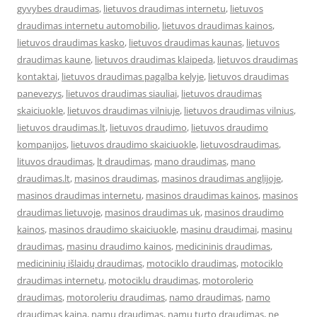
gyvybes draudimas
,
lietuvos draudimas internetu
,
lietuvos
draudimas internetu automobilio
,
lietuvos draudimas kainos
,
lietuvos draudimas kasko
,
lietuvos draudimas kaunas
,
lietuvos
draudimas kaune
,
lietuvos draudimas klaipeda
,
lietuvos draudimas
kontaktai
,
lietuvos draudimas pagalba kelyje
,
lietuvos draudimas
panevezys
,
lietuvos draudimas siauliai
,
lietuvos draudimas
skaiciuokle
,
lietuvos draudimas vilniuje
,
lietuvos draudimas vilnius
,
lietuvos draudimas.lt
,
lietuvos draudimo
,
lietuvos draudimo
kompanijos
,
lietuvos draudimo skaiciuokle
,
lietuvosdraudimas
,
lituvos draudimas
,
lt draudimas
,
mano draudimas
,
mano
draudimas.lt
,
masinos draudimas
,
masinos draudimas anglijoje
,
masinos draudimas internetu
,
masinos draudimas kainos
,
masinos
draudimas lietuvoje
,
masinos draudimas uk
,
masinos draudimo
kainos
,
masinos draudimo skaiciuokle
,
masinu draudimai
,
masinu
draudimas
,
masinu draudimo kainos
,
medicininis draudimas
,
medicininių išlaidų draudimas
,
motociklo draudimas
,
motociklo
draudimas internetu
,
motociklu draudimas
,
motorolerio
draudimas
,
motoroleriu draudimas
,
namo draudimas
,
namo
draudimas kaina
,
namu draudimas
,
namu turto draudimas
,
ne