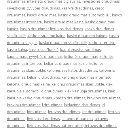
draudimas
,
internetu draudimas pigiausias
,
investicinis draudimas
,
investicinis gyvybės draudimas
,
kas yra draudimas
,
kasco
draudimas
,
kasko draudimas
,
kasko draudimas automobiliui
,
kasko
draudimas internetu
,
kasko draudimas kaina
,
kasko draudimas
kainos
,
kasko draudimas lietuvos draudimas
,
kasko draudimas
skaičiuoklė
,
kasko draudimo kaina
,
kasko draudimo kainos
,
kasko
draudimo salygos
,
kasko draudimo skaičiuoklė
,
kasko internetu
,
kasko kaina
,
kasko skaičiuoklė
,
kaupiamasis draudimas
,
kaupiamasis gyvybės draudimas
,
kelionės draudimas
,
kelionės
draudimas internetu
,
keliones draudimas kaina
,
keliones
draudimas skaiciuokle
,
keliones sveikatos draudimas
,
kelioninis
draudimas
,
kelionių draudimas
,
kelionių draudimas internetu
,
kelionių draudimas kaina
,
kelioniu draudimas skaiciuokle
,
kiek
kainuoja automobilio draudimas
,
kiek kainuoja draudimas
,
kiek
kainuoja kasko draudimas
,
kredito draudimas
,
krovinio draudimas
,
kroviniu draudimas
,
l draudimas
,
laidavimo draudimas
,
ld
draudimas
,
ldraudimas
,
letuvos draudimas
,
liet draudimas
,
lietuvo
draudimas
,
lietuvos darudimas
,
lietuvos draudima
,
lietuvos
draudimas
,
lietuvos draudimas automobiliui
,
lietuvos draudimas