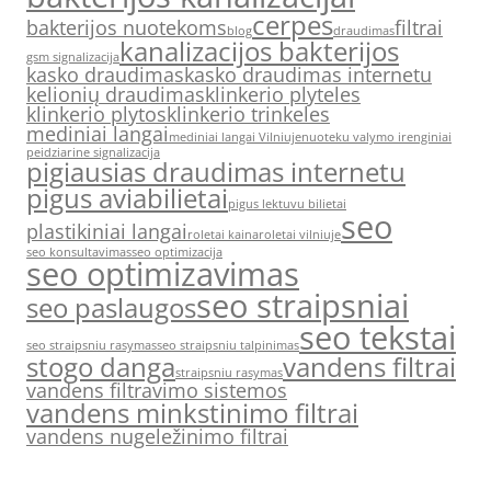
cerpes
bakterijos nuotekoms
filtrai
blog
draudimas
kanalizacijos bakterijos
gsm signalizacija
kasko draudimas
kasko draudimas internetu
kelionių draudimas
klinkerio plyteles
klinkerio plytos
klinkerio trinkeles
mediniai langai
mediniai langai Vilniuje
nuoteku valymo irenginiai
peidziarine signalizacija
pigiausias draudimas internetu
pigus aviabilietai
pigus lektuvu bilietai
seo
plastikiniai langai
roletai kaina
roletai vilniuje
seo konsultavimas
seo optimizacija
seo optimizavimas
seo straipsniai
seo paslaugos
seo tekstai
seo straipsniu rasymas
seo straipsniu talpinimas
stogo danga
vandens filtrai
straipsniu rasymas
vandens filtravimo sistemos
vandens minkstinimo filtrai
vandens nugeležinimo filtrai