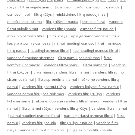
rūšys
|
filtrai nugeležinimui
|
osmoso filtrai> |
osmoso filtrų nauda
|
osmoso filtrai
|
filtrų rūšys
|
minkštinimo filtrų naudojimas
|
minkštinimo sistema
|
filtrų rūšys ir nauda
|
osmoso filtrai
|
vandens
filtrai nukalkinimui
|
vandens filtrų nauda
|
osmoso filtrų nauda
|
atbulinio osmoso filtrai
|
filtrų rūšys
|
apie geriamo vandens filtrus
|
kas yra atbulinis osmosas
|
namui naudingi osmoso filtrai
|
osmoso
filtrų nauda
|
naudingi osmoso filtrai
|
kuo naudingi osmoso filtrai
|
vandens filtravimo sistemos
|
filtrų namui pasirinkimas
|
filtrai
komfortui namuose
|
vandens filtrai namui
|
filtrai namams
|
vandens
filtrai kokybei
|
tinkamiausi vandens filtrai namui
|
vandens filtravimo
sistemos namui
|
filtrų sprendimai namui
|
ieškome vandens filtrų
namui
|
vandens filtrų namui rūšys
|
vandens kokybei filtrai namui
|
vandens namui filtrų pasirinkimas
|
vandens filtrų rtūšys
|
vandens
kokybei name
|
rekomenduojami vandens filtrai namui
|
vandens filtrai
namui
|
filtrų namui rūšys
|
vandens filtrų rūšys
|
vandens filtrai namui
|
namui naudingi osmoso filtrai
|
namui geriausi osmoso filtrai
|
filtrai
namui
|
vandens filtrų nauda
|
filtrų rūšys ir nauda
|
vandens filtrų
rūšys
|
vandens minkštinimo filtrai
|
nugeležinimo filtrų nauda
|