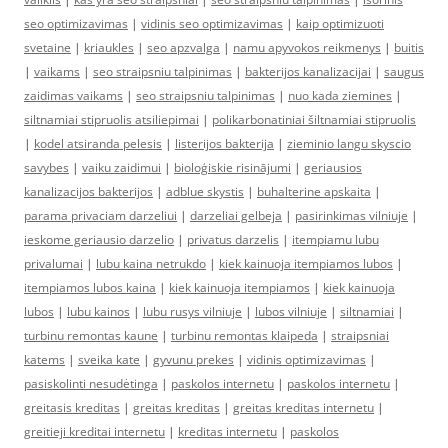
seo optimizavimas
|
vidinis seo optimizavimas
|
kaip optimizuoti
svetaine
|
kriaukles
|
seo apzvalga
|
namu apyvokos reikmenys
|
buitis
|
vaikams
|
seo straipsniu talpinimas
|
bakterijos kanalizacijai
|
saugus
zaidimas vaikams
|
seo straipsniu talpinimas
|
nuo kada ziemines
|
siltnamiai stipruolis atsiliepimai
|
polikarbonatiniai šiltnamiai stipruolis
|
kodel atsiranda pelesis
|
listerijos bakterija
|
zieminio langu skyscio
savybes
|
vaiku zaidimui
|
bioloģiskie risinājumi
|
geriausios
kanalizacijos bakterijos
|
adblue skystis
|
buhalterine apskaita
|
parama privaciam darzeliui
|
darzeliai gelbeja
|
pasirinkimas vilniuje
|
ieskome geriausio darzelio
|
privatus darzelis
|
itempiamu lubu
privalumai
|
lubu kaina netrukdo
|
kiek kainuoja itempiamos lubos
|
itempiamos lubos kaina
|
kiek kainuoja itempiamos
|
kiek kainuoja
lubos
|
lubu kainos
|
lubu rusys vilniuje
|
lubos vilniuje
|
siltnamiai
|
turbinu remontas kaune
|
turbinu remontas klaipeda
|
straipsniai
katems
|
sveika kate
|
gyvunu prekes
|
vidinis optimizavimas
|
pasiskolinti nesudėtinga
|
paskolos internetu
|
paskolos internetu
|
greitasis kreditas
|
greitas kreditas
|
greitas kreditas internetu
|
greitieji kreditai internetu
|
kreditas internetu
|
paskolos