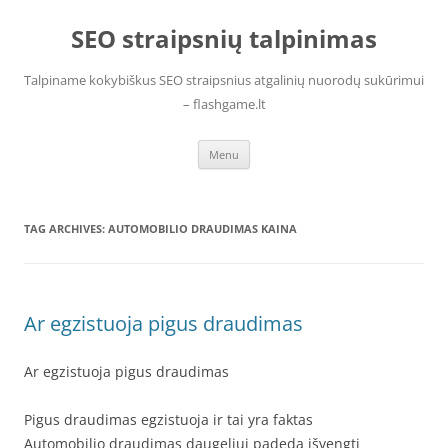
Skip
to
SEO straipsnių talpinimas
content
Talpiname kokybiškus SEO straipsnius atgalinių nuorodų sukūrimui
– flashgame.lt
Menu
TAG ARCHIVES:
AUTOMOBILIO DRAUDIMAS KAINA
Ar egzistuoja pigus draudimas
Ar egzistuoja pigus draudimas
Pigus draudimas egzistuoja ir tai yra faktas
Automobilio draudimas daugeliui padeda išvengti