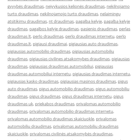
gyvybės draudimas
,
neįvykusios kelionės draudimas
,
nekilnojamo
turto draudimas
,
nekilnojamojo turto draudimas
,
nelaimingų
atsitikimų draudimas
,
nt draudimas
,
pagalba kelyje
,
pagalba kelyje
draudimas
,
pagalbos kelyje draudimas
,
pasienio draudimas
,
perlas
draudimas lt
,
perlo draudimas
,
perlo draudimas internetu
,
perlo
draudimas.lt
,
pigiausi draudimai
,
pigiausias auto draudimas
,
pigiausias automobilio draudimas
,
pigiausias automobiliu
draudimas
,
pigiausias civilines atsakomybes draudimas
,
pigiausias
draudimas
,
pigiausias draudimas automobiliui
,
pigiausias
draudimas automobiliui internetu
,
pigiausias draudimas internetu
,
pigiausias kasko draudimas
,
pigiausias masinos draudimas
,
pigus
auto draudimas
,
pigus automobilio draudimas
,
pigus automobiliu
draudimas
,
pigus draudimas
,
pigus draudimas internetu
,
pigus
draudimas uk
,
priekabos draudimas
,
privalomas automobilio
draudimas
,
privalomas automobilio draudimas internetu
,
privalomas automobilio draudimas skaiciuokle
,
privalomas
automobiliu draudimas
,
privalomas automobiliu draudimas
skaiciuokle
,
privalomas civilinės atsakomybės draudimas
,