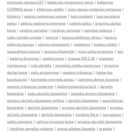
priemone starwax 637
|
bakterijos irenginiams kaina
|
bakterijos
STARWAX kaina
|
efektyvus valiklis
|
stogo danga renkames geriausia
|
klinkeris
|
pelesio naikinimas vonioje
|
kaip isnaikinti
|
kaip panaikinti
pelesi
|
pelesiu naikinimo priemone
|
naikinti pelesi
|
griovimo darbai
kaina
|
zaidimo nameliai
|
mediniai nameliai
|
nameliai vaikams
|
vaikų namelių priedai
|
toneriai
|
kaseciu pildymas vilnius
|
kaseciu
pildymas kaunas
|
valymo įrenginiams
|
septikams
|
tualeto valiklis
|
spausdintuvu kainos
|
vestuviu fotografai
|
muro sienu griovimas
|
seo
|
bateriju ikrovimas
|
patikimumas
|
orapute JDK S 60
|
oraputes
membranos
|
indu ploviklis
|
pavojingu atlieku tvarkymas
|
griovimo
darbai kaina
|
geliu pristatymas
|
apatinis trikotazas
|
bakterijos
kanalizacijai
|
kosmetika internetu pigiau
|
valentino dienos dovanos
|
apatinis trikotazas moterims
|
bakterijoskanalizacijai.lt
|
darzelis
klaipedoje
|
vaiku darzelis klaipedoje
|
pagalba tėvams klaipėdoje
|
privatus darželis klaipėdoje gelbėja
|
darželis klaipėdoje
|
pasirinkimas
klaipėdoje
|
darželis klaipėdoje
|
privatus darželis klaipėdoje
|
privatus
darželis klaipėdoje
|
darželis klaipėdoje
|
vandens filtrai
|
nuo pelesio
|
aukliu agentura
|
valymo irenginiai kaina
|
privatus darzelis klaipedoje
|
mediniai nameliai vaikams
|
isveza atliekas klaipeda
|
orapūte
|