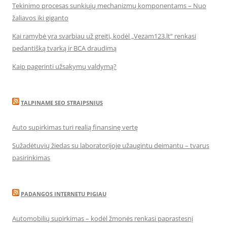
Tekinimo procesas sunkiųjų mechanizmų komponentams – Nuo
žaliavos iki giganto
Kai ramybė yra svarbiau už greitį, kodėl „Vezam123.lt“ renkasi
pedantišką tvarką ir BCA draudimą
Kaip pagerinti užsakymų valdymą?
TALPINAME SEO STRAIPSNIUS
Auto supirkimas turi realią finansinę vertę
Sužadėtuvių žiedas su laboratorijoje užaugintu deimantu – tvarus
pasirinkimas
PADANGOS INTERNETU PIGIAU
Automobilių supirkimas – kodėl žmonės renkasi paprastesnį