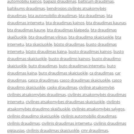
automobilių kainos
,
bagazo draudimas
,
balticum draudimas
,
baltikums draudimas
,
bendrosios civilinės atsakomybės
draudimas
,
bta automobilio draudimas
,
bta draudimas
,
bta
draudimas internetu
,
bta draudimas kainos
,
bta draudimas kaunas
,
bta draudimas kaune
,
bta draudimas klaipeda
,
bta draudimas
skaičiuoklė
,
bta draudimas vilnius
,
bta draudimo skaiciuokle
,
bta
internetu
,
bta skaiciuokle
,
būsto draudimas
,
busto draudimas
internetu
,
būsto draudimas kaina
,
busto draudimas kainos
,
busto
draudimas skaiciuokle
,
busto draudimo kainos
,
busto draudimo
skaiciuokle
,
buto draudimas
,
buto draudimas internetu
,
buto
draudimas kaina
,
buto draudimas skaiciuokle
,
ca draudimas
,
car
draudimas
,
casco draudimas
,
casco draudimas skaiciuokle
,
casco
draudimo skaiciuokle
,
casko draudimas
,
civilinė atsakomybė
,
civilinės atsakomybės draudimas
,
civilinės atsakomybės draudimas
internetu
,
civilines atsakomybes draudimas skaiciuokle
,
civilinės
atsakomybės draudimo skaičiuoklė
,
civilinės atsakomybės sąlygos
,
civilinio draudimo skaiciuokle
,
civilinis automobilio draudimas
,
civilinis draudimas
,
civilinis draudimas internetu
,
civilinis draudimas
pigiausias
,
civilinis draudimas skaiciuokle
,
cmr draudimas
,