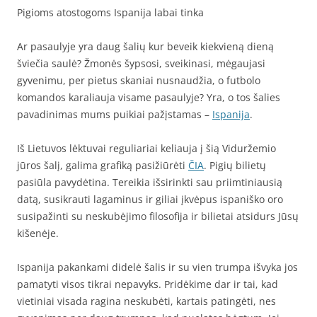
Pigioms atostogoms Ispanija labai tinka
Ar pasaulyje yra daug šalių kur beveik kiekvieną dieną
šviečia saulė? Žmonės šypsosi, sveikinasi, mėgaujasi
gyvenimu, per pietus skaniai nusnaudžia, o futbolo
komandos karaliauja visame pasaulyje? Yra, o tos šalies
pavadinimas mums puikiai pažįstamas –
Ispanija
.
Iš Lietuvos lėktuvai reguliariai keliauja į šią Viduržemio
jūros šalį, galima grafiką pasižiūrėti
ČIA
. Pigių bilietų
pasiūla pavydėtina. Tereikia išsirinkti sau priimtiniausią
datą, susikrauti lagaminus ir giliai įkvėpus ispaniško oro
susipažinti su neskubėjimo filosofija ir bilietai atsidurs Jūsų
kišenėje.
Ispanija pakankami didelė šalis ir su vien trumpa išvyka jos
pamatyti visos tikrai nepavyks. Pridėkime dar ir tai, kad
vietiniai visada ragina neskubėti, kartais patingėti, nes