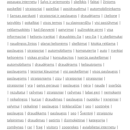
apsauga internetu
|
šalys ir priemonės
|
skelbkis
|
faktai
|
žinioms
paskelbti
|
straipsniai
|
paieškai
|
apsidraudimui
|
automobilininkams
|
šansas parduoti
|
straipsniai ir paslaugos
|
draudėjams
|
į kelionę
|
taisyklės
|
pokalbiai
|
visos temos
|
su slapyvardžiu
|
visi pasiūlymai
|
reklamuokitės
|
kad išgyventi
|
patyrimai
|
sužinokite pirmi
|
visa
informacijai
|
kelionių įrankiai
|
drauskitės čia
|
seo čia
|
ir skelbimukai
|
naudingos žinios
|
planai kelionėms
|
skelbimai
|
kitokia reklama
|
paslaugos
|
straipsniai
|
automobiliams
|
kompiuterija
|
auto
|
įrankiai
kelionėms
|
viskas grožiui
|
konsultacijos
|
įvairūs paskelbimai
|
automobiliams
|
draudėjams
|
draudėjams
|
keliautojams
|
paslaugoms
|
teisiniai klausimai
|
visi paskelbimai
|
visos paslaugos
|
paslaugoms
|
straipsniams
|
zizu
|
straipsniai
|
straipsniai
|
straipsniai
|
yra
|
patys geriausi
|
paslaugos
|
nėra
|
nauda
|
svarbūs
|
rezultatui
|
rašymas
|
straipsniai
|
rašymas
|
labai geri
|
nemokami
|
reikalingos
|
kursai
|
draudimas
|
paslaugos
|
nuotėkų
|
įrenginiai
|
valymui
|
reikalingi
|
paslaugos
|
tinklaraščiai
|
seo
|
sostinėje
|
paslaugos
|
draudikams
|
paslaugos
|
seo
|
Šventoji
|
straipsniu
talpinimas
|
draudimas
|
patirtis
|
išsimokėtinai
|
kategorija
|
zombynas
|
rar
|
frag
|
visitors
|
zooprekes
|
aviabilietai internetu
|