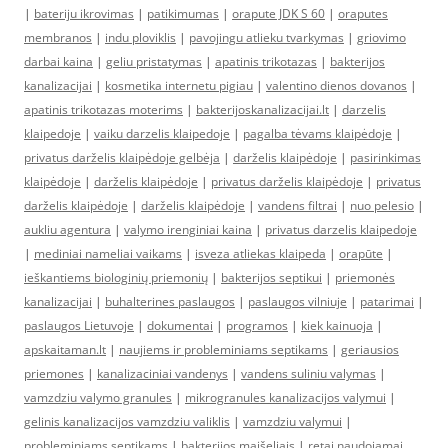
|
bateriju ikrovimas
|
patikimumas
|
orapute JDK S 60
|
oraputes
membranos
|
indu ploviklis
|
pavojingu atlieku tvarkymas
|
griovimo
darbai kaina
|
geliu pristatymas
|
apatinis trikotazas
|
bakterijos
kanalizacijai
|
kosmetika internetu pigiau
|
valentino dienos dovanos
|
apatinis trikotazas moterims
|
bakterijoskanalizacijai.lt
|
darzelis
klaipedoje
|
vaiku darzelis klaipedoje
|
pagalba tėvams klaipėdoje
|
privatus darželis klaipėdoje gelbėja
|
darželis klaipėdoje
|
pasirinkimas
klaipėdoje
|
darželis klaipėdoje
|
privatus darželis klaipėdoje
|
privatus
darželis klaipėdoje
|
darželis klaipėdoje
|
vandens filtrai
|
nuo pelesio
|
aukliu agentura
|
valymo irenginiai kaina
|
privatus darzelis klaipedoje
|
mediniai nameliai vaikams
|
isveza atliekas klaipeda
|
orapūte
|
ieškantiems biologinių priemonių
|
bakterijos septikui
|
priemonės
kanalizacijai
|
buhalterines paslaugos
|
paslaugos vilniuje
|
patarimai
|
paslaugos Lietuvoje
|
dokumentai
|
programos
|
kiek kainuoja
|
apskaitaman.lt
|
naujiems ir probleminiams septikams
|
geriausios
priemones
|
kanalizaciniai vandenys
|
vandens suliniu valymas
|
vamzdziu valymo granules
|
mikrogranules kanalizacijos valymui
|
gelinis kanalizacijos vamzdziu valiklis
|
vamzdziu valymui
|
probleminiams septikams
|
bakterijos maišeliais
|
retai naudojamai