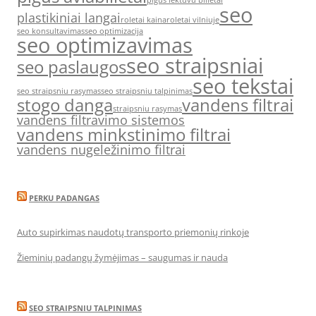
pigus lektuvu bilietai
seo
plastikiniai langai
roletai kaina
roletai vilniuje
seo konsultavimas
seo optimizacija
seo optimizavimas
seo straipsniai
seo paslaugos
seo tekstai
seo straipsniu rasymas
seo straipsniu talpinimas
stogo danga
vandens filtrai
straipsniu rasymas
vandens filtravimo sistemos
vandens minkstinimo filtrai
vandens nugeležinimo filtrai
PERKU PADANGAS
Auto supirkimas naudotų transporto priemonių rinkoje
Žieminių padangų žymėjimas – saugumas ir nauda
SEO STRAIPSNIU TALPINIMAS