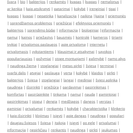
švara
|
bio
|
bakterijos
|
renkamės
|
kvapas
|
kvapas
|
nemalonus
|
ar kenkia
|
kaip atsikratyti
|
patarimai
|
kokybė
|
įrenginiai
|
tipai
|
kvapas
|
kvapai
|
nepatinka
|
kanalizacija
|
naikina
|
kaina
|
priemonės
|
sprendžiamos problemos
|
priežiūrai
|
efektyvios priemonės
|
bakterijos
|
sprendimo būdai
|
informacija
|
biologiniai
|
informacija
|
namui
|
kainos
|
priežastys
|
bausmės
|
kontrolė
|
kameros
|
tiriami
įvykiai
|
privalomos paslaugos
|
apie privalomą
|
internetu
|
privalomasis
|
vykstantiems
|
klausimai ir atsakymai
|
sąvokos
|
populiariausias
|
požymiai
|
stoge montuojami
|
galimybė
|
namo akys
|
naudinga žiemą
|
stoglangiai
|
metas pirkti
|
šviesa
|
terminai
|
svarbi dalis
|
atvejai
|
paslauga
|
verta
|
kokybė
|
klaidos
|
pirkti
|
bakterijos
|
šviesa
|
stoglangiai
|
langai
|
mediniai
|
šviesi aplinka
|
naudinga
|
išsirinkti
|
priežiūra
|
pardavimai
|
pasirinkimas
|
komfortas
|
pasirūpinkite
|
tinkama
|
namui
|
nauda
|
gamintojai
|
pasirinkimas
|
stogui
|
dengia
|
medžiagos
|
dangos
|
verstas
|
gaminiai
|
privalumai
|
renkamės
|
kokybė
|
charakteristika
|
klinkerio
|
kaip išsirinkti
|
klojimas
|
įsigyti
|
apie dangas
|
naudinga
|
populiari
|
daugiau šviesos
|
šviesa
|
įtakoja
|
įsigyti
|
po egle
|
privalumai
|
informacija
|
nepirkčiau
|
renkantis
|
naudinga
|
pirkti
|
jaukumas
|