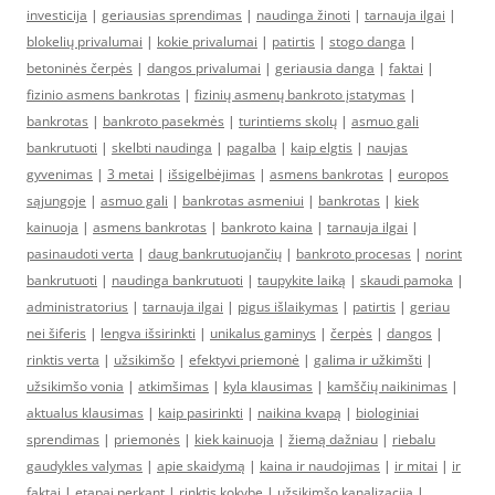
investicija
|
geriausias sprendimas
|
naudinga žinoti
|
tarnauja ilgai
|
blokelių privalumai
|
kokie privalumai
|
patirtis
|
stogo danga
|
betoninės čerpės
|
dangos privalumai
|
geriausia danga
|
faktai
|
fizinio asmens bankrotas
|
fizinių asmenų bankroto įstatymas
|
bankrotas
|
bankroto pasekmės
|
turintiems skolų
|
asmuo gali
bankrutuoti
|
skelbti naudinga
|
pagalba
|
kaip elgtis
|
naujas
gyvenimas
|
3 metai
|
išsigelbėjimas
|
asmens bankrotas
|
europos
sąjungoje
|
asmuo gali
|
bankrotas asmeniui
|
bankrotas
|
kiek
kainuoja
|
asmens bankrotas
|
bankroto kaina
|
tarnauja ilgai
|
pasinaudoti verta
|
daug bankrutuojančių
|
bankroto procesas
|
norint
bankrutuoti
|
naudinga bankrutuoti
|
taupykite laiką
|
skaudi pamoka
|
administratorius
|
tarnauja ilgai
|
pigus išlaikymas
|
patirtis
|
geriau
nei šiferis
|
lengva išsirinkti
|
unikalus gaminys
|
čerpės
|
dangos
|
rinktis verta
|
užsikimšo
|
efektyvi priemonė
|
galima ir užkimšti
|
užsikimšo vonia
|
atkimšimas
|
kyla klausimas
|
kamščių naikinimas
|
aktualus klausimas
|
kaip pasirinkti
|
naikina kvapą
|
biologiniai
sprendimas
|
priemonės
|
kiek kainuoja
|
žiemą dažniau
|
riebalu
gaudykles valymas
|
apie skaidymą
|
kaina ir naudojimas
|
ir mitai
|
ir
faktai
|
etapai perkant
|
rinktis kokybę
|
užsikimšo kanalizacija
|