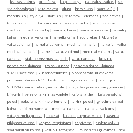
|
kraikas katėms
|
brita filtrai
|
kaip ismokyti
|
natūralus kraikas
|
kas
yra odontologas
|
brita maxtra
|
aluna
|
brita aluna
|
marella 2,4
|
marella 3,5
|
style 2,4
|
style 3,6
|
brita flow
|
elemaris
|
zoo prekes
|
tofu kraikas
|
priedai nameliams
|
vaikų nameliai
|
žaidimui lauke
|
mediniai
|
mediniai vaikų
|
namelių kaina
|
nameliai vaikams
|
namelių
kaina
|
mediniai vaikams
|
namelių kaina
|
zoo prekes
|
Akių lęšiai
|
vaiku zaidimui
|
nameliai vaikams
|
mediniai nameliai
|
namelis
|
vaiku
mediniai nameliai
|
nameliai vaiku zaidimui
|
mediniai vaikams
|
vaiku
nameliai
|
siukliu isvezimas klaipeda
|
vaiku nameliai
|
kroviniu
pervezimas klaipeda
|
tralas klaipeda
|
griovimo darbai klaipeda
|
siukliu isvezimas
|
klinkerio trinkeles
|
biopreparatai nuotekoms
|
priemone starwax 637
|
bakterijos irenginiams kaina
|
bakterijos
STARWAX kaina
|
efektyvus valiklis
|
stogo danga renkames geriausia
|
klinkeris
|
pelesio naikinimas vonioje
|
kaip isnaikinti
|
kaip panaikinti
pelesi
|
pelesiu naikinimo priemone
|
naikinti pelesi
|
griovimo darbai
kaina
|
zaidimo nameliai
|
mediniai nameliai
|
nameliai vaikams
|
vaikų namelių priedai
|
toneriai
|
kaseciu pildymas vilnius
|
kaseciu
pildymas kaunas
|
valymo įrenginiams
|
septikams
|
tualeto valiklis
|
spausdintuvu kainos
|
vestuviu fotografai
|
muro sienu griovimas
|
seo