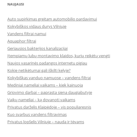
NAUJAUSI
Auto supirkimas greitam automobilio pardavimui
Kokybiškos vidaus durys Vilniuje
Vandens filtrai namui
Aquaphor filtrai
Geriausios bakterijos kanalizacijai
Įtempiamų lubų montavimo klaidos, kurių reikėtų vengti
Naujos vasarinės padangos internetu pigiau
Kokie netikėtumai gali iškilti kelyje?
Kokybiškas vanduo namuose – vandens filtrai
Mediniai nameliai vaikams – kiek kainuoja
Griovimo darbai – paprasta siena daugiabutyje
Vaikų nameliai – ką dovanoti vaikams
Privatus darželis Klaipėdoje – vis populiaresnis
Kuo svarbus vandens filtravimas
Privatus lopšelis Vilniuje – nauda ir tėvams