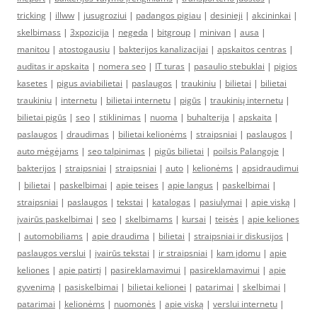
tricking
|
illww
|
jusugroziui
|
padangos pigiau
|
desinieji
|
akcininkai
|
skelbimass
|
3xpozicija
|
negeda
|
bitgroup
|
minivan
|
ausa
|
manitou
|
atostogausiu
|
bakterijos kanalizacijai
|
apskaitos centras
|
auditas ir apskaita
|
nomera seo
|
IT turas
|
pasaulio stebuklai
|
pigios
kasetes
|
pigus aviabilietai
|
paslaugos
|
traukiniu
|
bilietai
|
bilietai
traukiniu
|
internetu
|
bilietai internetu
|
pigūs
|
traukinių internetu
|
bilietai pigūs
|
seo
|
stiklinimas
|
nuoma
|
buhalterija
|
apskaita
|
paslaugos
|
draudimas
|
bilietai kelionėms
|
straipsniai
|
paslaugos
|
auto mėgėjams
|
seo talpinimas
|
pigūs bilietai
|
poilsis Palangoje
|
bakterijos
|
straipsniai
|
straipsniai
|
auto
|
kelionėms
|
apsidraudimui
|
bilietai
|
paskelbimai
|
apie teises
|
apie langus
|
paskelbimai
|
straipsniai
|
paslaugos
|
tekstai
|
katalogas
|
pasiulymai
|
apie viską
|
įvairūs paskelbimai
|
seo
|
skelbimams
|
kursai
|
teisės
|
apie keliones
|
automobiliams
|
apie draudima
|
bilietai
|
straipsniai ir diskusijos
|
paslaugos verslui
|
įvairūs tekstai
|
ir straipsniai
|
kam įdomu
|
apie
keliones
|
apie patirtį
|
pasireklamavimui
|
pasireklamavimui
|
apie
gyvenimą
|
pasiskelbimai
|
bilietai kelionei
|
patarimai
|
skelbimai
|
patarimai
|
kelionėms
|
nuomonės
|
apie viską
|
verslui internetu
|