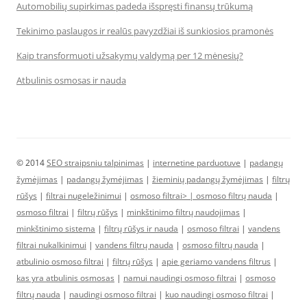
Automobilių supirkimas padeda išspręsti finansų trūkumą
Tekinimo paslaugos ir realūs pavyzdžiai iš sunkiosios pramonės
Kaip transformuoti užsakymų valdymą per 12 mėnesių?
Atbulinis osmosas ir nauda
© 2014
SEO straipsniu talpinimas
|
internetine parduotuve
|
padangų
žymėjimas
|
padangų žymėjimas
|
žieminių padangų žymėjimas
|
filtrų
rūšys
|
filtrai nugeležinimui
|
osmoso filtrai> |
osmoso filtrų nauda
|
osmoso filtrai
|
filtrų rūšys
|
minkštinimo filtrų naudojimas
|
minkštinimo sistema
|
filtrų rūšys ir nauda
|
osmoso filtrai
|
vandens
filtrai nukalkinimui
|
vandens filtrų nauda
|
osmoso filtrų nauda
|
atbulinio osmoso filtrai
|
filtrų rūšys
|
apie geriamo vandens filtrus
|
kas yra atbulinis osmosas
|
namui naudingi osmoso filtrai
|
osmoso
filtrų nauda
|
naudingi osmoso filtrai
|
kuo naudingi osmoso filtrai
|