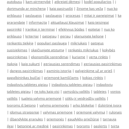
autobusu
|
kam pirmenybė
|
atkreipti dėmesį
|
kodėl populiarios
|
į
dortmundą ar mincheną
|
kaip pasiruošti
|
žinome kas veža
|
nuo ko
priklauso
|
paslaugos
|
paslaugos
|
procesas
|
mitai ir paneigimai
|
ką
prarandate
|
informacija
|
aktualiausi klausimai
|
kaip teisingai
pasirinkti
|
įrankiai ir terminai
|
efektyvus būdas
|
epitetai
|
nuo ko
priklauso
|
kriterijai
|
patogiau
|
geriau
|
planuojate kelionę
|
renkantis tiekėją
|
populiari paslauga
|
mikriukais
|
patogus
susisiekimas
|
skaičiuojate atstumą
|
renkatės mikriukus
|
kokybės
pasirinkimas
|
ekonomiški sprendimai
|
kuriame
|
verta rinktis
|
įtakoja
|
kaip sukurti
|
geriausias sprendimas
|
geriausias pasirinkimas
|
dangos pasirinkimas
|
gaminio istorija
|
palyginkime už ar prieš
|
pagalbininkas buičiai
|
priemonė kamščiams
|
kokias rinktis
|
indaploviu tabletes pigiau
|
indaploviu tabletes pigiau
|
indaploviu
tabletes pigiau
|
ne toks kaip visi
|
vamzdziu valiklis
|
tabletes
|
vonios
valiklis
|
tualeto valymo priemonė
|
stiklų ir veidrodžių valiklis
|
tvoroms iš betono
|
valymo priemonės
|
arko blokeliai
|
išskirtinė tvora
|
idomus straipsniai
|
valymas priemone
|
priemonė valymui
|
rulonais
|
išbandykite granules
|
priemonės
|
gaudyklių priežiūrai
|
tarnauja
ilgai
|
betoninė ar medinė
|
pasirinkimas
|
tvoroms
|
paskirtis
|
tvirta