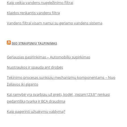
Kaip veikia vandens nugeležinimo filtrai
Klaidos renkantis vandens filtrą
Vandens filtrai visam namui su geriamo vandens sistema
SEO STRAIPSNIU TALPINIMAS
Geriausias pasirinkimas – Automobilių supirkimas
Nuotraukos ir spauda ant drobės
Tekinimo procesas sunkiųjų mechanizmų komponentams – Nuo
žaliavos iki giganto
Kai ramybė yra svarbiau už greitį, kodėl „Vezam123.lt“ renkasi
pedantišką tvarką ir BCA draudimą
Kaip pagerinti užsakymų valdymą?