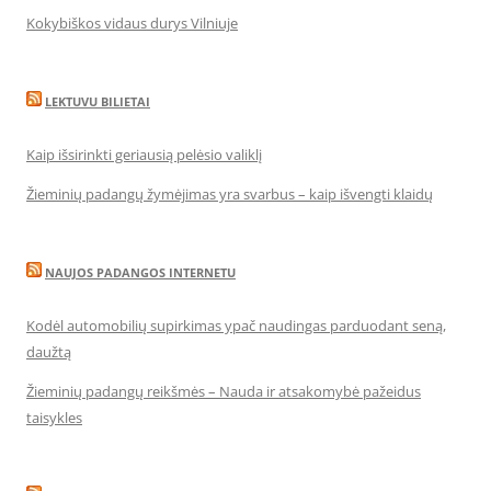
Kokybiškos vidaus durys Vilniuje
LEKTUVU BILIETAI
Kaip išsirinkti geriausią pelėsio valiklį
Žieminių padangų žymėjimas yra svarbus – kaip išvengti klaidų
NAUJOS PADANGOS INTERNETU
Kodėl automobilių supirkimas ypač naudingas parduodant seną,
daužtą
Žieminių padangų reikšmės – Nauda ir atsakomybė pažeidus
taisykles