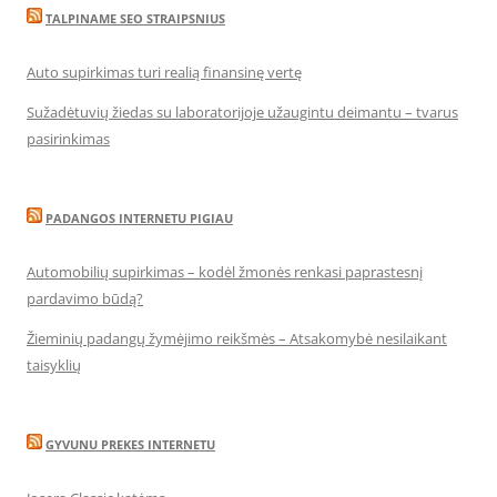
TALPINAME SEO STRAIPSNIUS
Auto supirkimas turi realią finansinę vertę
Sužadėtuvių žiedas su laboratorijoje užaugintu deimantu – tvarus
pasirinkimas
PADANGOS INTERNETU PIGIAU
Automobilių supirkimas – kodėl žmonės renkasi paprastesnį
pardavimo būdą?
Žieminių padangų žymėjimo reikšmės – Atsakomybė nesilaikant
taisyklių
GYVUNU PREKES INTERNETU