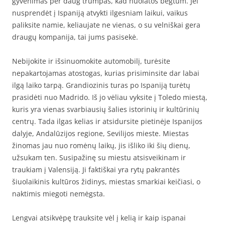
gyvenimas per daug trumpas, kad nuolatos bėgtum. Jei
nusprendėt į Ispaniją atvykti ilgesniam laikui, vaikus
paliksite namie, keliaujate ne vienas, o su velniškai gera
draugų kompanija, tai jums pasisekė.
Nebijokite ir išsinuomokite automobilį, turėsite
nepakartojamas atostogas, kurias prisiminsite dar labai
ilgą laiko tarpą. Grandiozinis turas po Ispaniją turėtų
prasidėti nuo Madrido. Iš jo vėliau vyksite į Toledo miestą,
kuris yra vienas svarbiausių šalies istorinių ir kultūrinių
centrų. Tada ilgas kelias ir atsidursite pietinėje Ispanijos
dalyje, Andalūzijos regione, Sevilijos mieste. Miestas
žinomas jau nuo romėnų laikų, jis išliko iki šių dienų,
užsukam ten. Susipažinę su miestu atsisveikinam ir
traukiam į Valensiją. Ji faktiškai yra rytų pakrantės
šiuolaikinis kultūros židinys, miestas smarkiai keičiasi, o
naktimis miegoti nemėgsta.
Lengvai atsikvėpę trauksite vėl į kelią ir kaip ispanai