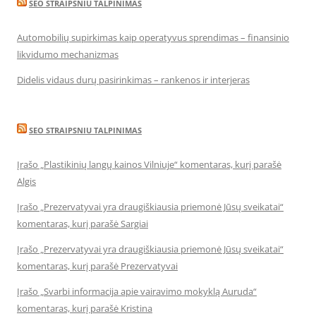
SEO STRAIPSNIU TALPINIMAS
Automobilių supirkimas kaip operatyvus sprendimas – finansinio
likvidumo mechanizmas
Didelis vidaus durų pasirinkimas – rankenos ir interjeras
SEO STRAIPSNIU TALPINIMAS
Įrašo „Plastikinių langų kainos Vilniuje“ komentaras, kurį parašė
Algis
Įrašo „Prezervatyvai yra draugiškiausia priemonė Jūsų sveikatai“
komentaras, kurį parašė Sargiai
Įrašo „Prezervatyvai yra draugiškiausia priemonė Jūsų sveikatai“
komentaras, kurį parašė Prezervatyvai
Įrašo „Svarbi informacija apie vairavimo mokyklą Auruda“
komentaras, kurį parašė Kristina