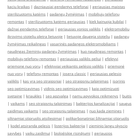
kaciu kraikas
|
dazniausiai gendantys telefonai
|
geriausias maistas
sterilizuotoms katėms
|
padangų žymėjimas
|
mobiliųjų telefonų
remontas
|
sterilizuotoms katėms geriausias
|
kiek kainuoja kubilai
|
dažnai gendantys telefonai
|
geriausias vonios valiklis
|
elektromobiliu
ikrovimo stoteliu pletra lietuvoje
|
lietuvoje daugeja stoteliu
|
padangų
žymėjimas reikalingas
|
vasarinės padangos elektromobiliams
|
naudingas žieminių padangų žymėjimas
|
kuo naudingas remontas
|
mobiliųjų telefonų remontas
|
geriausias valiklis peliui
|
efektyvi
priemone nuo voru
|
efektyviai veikiantis pelėsio valiklis
|
priemonė
nuo vorų
|
telefonų remontas
|
josera classic
|
geriausias pelesio
valiklis
|
kas yra seo straipsniai
|
seo straipsniu talpinimas
|
isorinis
seo optimizavimas
|
vidinis seo optimizavimas
|
kaip optimizuoti
svetaine
|
kriaukles
|
seo apzvalga
|
namu apyvokos reikmenys
|
buitis
|
vaikams
|
seo straipsniu talpinimas
|
bakterijos kanalizacijai
|
saugus
zaidimas vaikams
|
seo straipsniu talpinimas
|
nuo kada ziemines
|
siltnamiai stipruolis atsiliepimai
|
polikarbonatiniai šiltnamiai stipruolis
|
kodel atsiranda pelesis
|
listerijos bakterija
|
zieminio langu skyscio
savybes
|
vaiku zaidimui
|
bioloģiskie risinājumi
|
geriausios