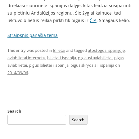
driekiasi šiaurinėje Ispanijos dalyje, kitas leidžia susipažinti
su pietiniu Andalūzijos regionu. Šie žygiai kainuos, tad
lėktuvo bilietus reikia pirkti tik pigius ir
ČIA
. Smagaus kelio.
Straipsnis panašia tema
This entry was posted in
Bilietai
and tagged
atostogos ispanijoje
,
aviabilietai internetu
,
bilietai i ispanija
,
pigiausi aviabilietai
,
pigus
aviabilietai
,
pigus bilietai i ispanija
,
pigus skrydziai i ispanija
on
2014/09/06
.
Search
Search