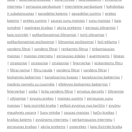
internetu
|
geriausia parduotuve
|
internetine parduotuve
|
kokybiskas
ir subalansuotas
|
pavadeliai katems
|
pavadeliai sunims
|
prekes
katems
|
prekes sunims
|
sausas sunu maistas
|
sunu maistas
|
kaip
ismokyti
|
ypatingas kraikas
|
akcija prekems
|
geriausi siltnamiai
|
kaip issirinkti
|
polikarbonatiniai šiltnamiai
|
tvirti siltnamiai
|
polikarbonatiniai atsiliepimai
|
šiltnamiai atsiliepimai
|
led reklama
|
vandens filtrai
|
vandens filtrai
|
renkamės filtrus
|
tinkamiausias
maistas
|
maistas internetu
|
geriausias ėdalas
|
augintojams
|
blogas
|
straipsniai
|
straipsniai
|
straipsniai
|
fejerverkai
|
ieskantiems filtru
|
filtrai namui
|
filtru nauda
|
vandens filtrai
|
vandens filtrai
|
biologinės bakterijos
|
kanalizacijos kvapas
|
kanalizacijos bakterijos
|
medinis namelis su ciuozykla
|
efektyvio biologinės bakterijos
|
fejerverkai
|
sodui
|
brita vandens filtrai
|
privatus darzelis
|
šiltnamiai
|
siltnamiai
|
gyvunu prekes
|
maistas sunims
|
geriausias sunu
maistas
|
kaip issirinkti kraika
|
gelbsti gyvūnus nuo karščio
|
gyvūnų
maudynės vasarą
|
šunų mityba
|
sausas maistas
|
kačių kraikas
|
kraikas katėms
|
gyvūnams internetu
|
perkamiausios internetu
|
geriausias kraikas
|
akcija prekems
|
zooprekės
|
kaip išsirinkti kraiką