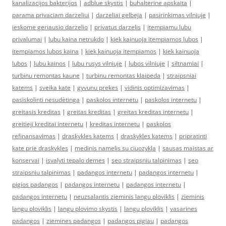
kanalizacijos bakterijos
|
adblue skystis
|
buhalterine apskaita
|
parama privaciam darzeliui
|
darzeliai gelbeja
|
pasirinkimas vilniuje
|
ieskome geriausio darzelio
|
privatus darzelis
|
itempiamu lubu
privalumai
|
lubu kaina netrukdo
|
kiek kainuoja itempiamos lubos
|
itempiamos lubos kaina
|
kiek kainuoja itempiamos
|
kiek kainuoja
lubos
|
lubu kainos
|
lubu rusys vilniuje
|
lubos vilniuje
|
siltnamiai
|
turbinu remontas kaune
|
turbinu remontas klaipeda
|
straipsniai
katems
|
sveika kate
|
gyvunu prekes
|
vidinis optimizavimas
|
pasiskolinti nesudėtinga
|
paskolos internetu
|
paskolos internetu
|
greitasis kreditas
|
greitas kreditas
|
greitas kreditas internetu
|
greitieji kreditai internetu
|
kreditas internetu
|
paskolos
refinansavimas
|
draskykles katems
|
draskykles katems
|
pripratinti
kate prie draskykles
|
medinis namelis su ciuozykla
|
sausas maistas ar
konservai
|
isvalyti tepalo demes
|
seo straipsniu talpinimas
|
seo
straipsniu talpinimas
|
padangos internetu
|
padangos internetu
|
pigios padangos
|
padangos internetu
|
padangos internetu
|
padangos internetu
|
neuzsalantis zieminis langu ploviklis
|
zieminis
langu ploviklis
|
langu plovimo skystis
|
langu ploviklis
|
vasarines
padangos
|
ziemines padangos
|
padangos pigiau
|
padangos