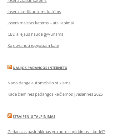
Josera Classic katėms
Josera sterilizuotoms katėms
Josera maistas katėms – atsiliepimai
CBD aliejaus nauda gyvūnams
Ką dovanoti įsigijusiam katę
NAUJOS PADANGOS INTERNETU
Nano danga automobilio stiklams
Kada žieminės padangos keičiamos į vasarines 2025
STRAIPSNIU TALPINIMAS
Geriausias pasirinkimas yra auto supirkimas – kodėl?