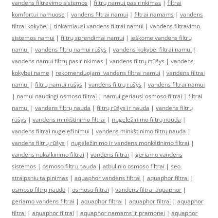
vandens filtravimo sistemos
|
filtrų namui pasirinkimas
|
filtrai
komfortui namuose
|
vandens filtrai namui
|
filtrai namams
|
vandens
filtrai kokybei
|
tinkamiausi vandens filtrai namui
|
vandens filtravimo
sistemos namui
|
filtrų sprendimai namui
|
ieškome vandens filtrų
namui
|
vandens filtrų namui rūšys
|
vandens kokybei filtrai namui
|
vandens namui filtrų pasirinkimas
|
vandens filtrų rtūšys
|
vandens
kokybei name
|
rekomenduojami vandens filtrai namui
|
vandens filtrai
namui
|
filtrų namui rūšys
|
vandens filtrų rūšys
|
vandens filtrai namui
|
namui naudingi osmoso filtrai
|
namui geriausi osmoso filtrai
|
filtrai
namui
|
vandens filtrų nauda
|
filtrų rūšys ir nauda
|
vandens filtrų
rūšys
|
vandens minkštinimo filtrai
|
nugeležinimo filtrų nauda
|
vandens filtrai nugeležinimui
|
vandens minkštinimo filtrų nauda
|
vandens filtrų rūšys
|
nugeležinimo ir vandens monkštinimo filtrai
|
vandens nukalkinimo filtrai
|
vandens filtrai
|
geriamo vandens
sistemos
|
osmoso filtrų nauda
|
atbulinio osmoso filtrai
|
seo
straipsniu talpinimas
|
aquaphor vandens filtrai
|
aquaphor filtrai
|
osmoso filtrų nauda
|
osmoso filtrai
|
vandens filtrai aquaphor
|
geriamo vandens filtrai
|
aquaphor filtrai
|
aquaphor filtrai
|
aquaphor
filtrai
|
aquaphor filtrai
|
aquaphor namams ir pramonei
|
aquaphor