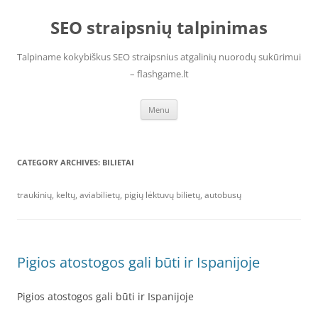
Skip
to
SEO straipsnių talpinimas
content
Talpiname kokybiškus SEO straipsnius atgalinių nuorodų sukūrimui
– flashgame.lt
Menu
CATEGORY ARCHIVES:
BILIETAI
traukinių, keltų, aviabilietų, pigių lėktuvų bilietų, autobusų
Pigios atostogos gali būti ir Ispanijoje
Pigios atostogos gali būti ir Ispanijoje