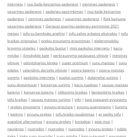
internetu
|
nuo kada keiciamos padangos
|
ziemines padangos
|
vasarines padangos
|
padangu pasirinkimas
|
nuo kada keiciamos
padangos
|
ziemines padangos
|
vasarines padangos
|
Kiek kainuoja
vasarines padangos
|
Geriausi asariniu padangu gamintojai 2021
metais
|
tofu su bambuko anglimi
|
tofu zalios arbatos ekstraktu
|
tofu
kraikas originalus
|
prekiu gyvunams grazinimas
|
elektromobiliu
krovimo stoteles
|
paskolos bustui
|
mini paskolos internetu
|
kaciu
mityba
|
išmokykite katę
|
perkraustymo paslaugos vilniuje
|
meistras
vilniuje
|
odontologijos klinika
|
super premium
|
sunu maistas
|
sunu
edalas
|
valandinis darzelis vilniuje
|
josera katems
|
josera maistas
sunims
|
paskolos internetu
|
guoliai sunims
|
dubeneliai sunims
|
sunu dziovintuvai
|
konservai sunims
|
kaciu tualetas
|
sausas maistas
katems
|
konservai katems
|
silikoninis kraikas
|
bentonitinis kraikas
|
tofu kraikas
|
sausas maistas sunims
|
info
|
kaip sutaupyti gyvunams
|
prekes gyvunams
|
gyvunu prieziura
|
gyvunu augintojams
|
šunims
|
katėms
|
gyvunu prekes
|
tofu kraiko naudojimas
|
ar patiks tofu
|
augalinė alternatyva
|
gyvunu prekes
|
kontaktai
|
apie mus
|
naujienos
|
nuorodos
|
nuorodos
|
nuorodos
|
gyvunu prekes
|
edalo
itaka
|
itaka sunu isvaizdai
|
sunu mityba
|
kaip sutaupyti
|
gyvunams