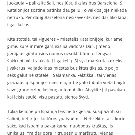
juokauja – paliksite šalį, nes jūsų tikslas bus Barselona. Ši
Katalonijos sostinė patinka daugeliui, o veiklos joje niekada
netrūko. Per daug Barselona nesižavėkite, nes dar liko labai
ilgas kelias.
Kita stotelė, tai Figueres – miestelis Katalonijoje, kuriame
gimė, kūrė ir mirė garsusis Salvadoras Dali. Į meno
genijaus gimtuosius namus užsukti būtina. Lengvai
šokiruoti vėl trauksite į ilgą kelią. Šį sykį maršrutas drieksis
į vakarus. Valjadolidas miestas bus kitas tikslas, o po jo
seks galutinė stotelė – Salamanka. Faktiškai, tai vienas
gražiausių Ispanijos miestelių ir be galo tobula vieta baigti
savo grandiozinę kelionę automobiliu. Atvykite į jį pavakare,
kai leisis saulė, visų pastatų sienos švyti.
Tokia kelionė po Ispaniją leis ne tik geriau susipažinti su
šalimi, bet ir jos kultūros ypatybėmis. Netikėkite tais, kurie
sako, kad Ispanija pakankamai nuobodus kraštas, jis
unikalus. Yra dar pora ir trupesnių maršrutų, vienas