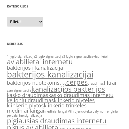
KATEGORIJOS
Kategorijos
DEBESĖLIS
1 lygio signalizacija
2 lygio signalizacija
3 lygio signalizacija
aviabilietai
aviabilietai internetu
bakterijos i kanalizacija
bakterijos kanalizacijai
cerpes
bakterijos nuotekoms
filtrai
blog
draudimas
kanalizacijos bakterijos
gsm signalizacija
kasko draudimas
kasko draudimas internetu
kelionių draudimas
klinkerio plyteles
klinkerio plytos
klinkerio trinkeles
mediniai langai
mediniai langai Vilniuje
nuoteku valymo irenginiai
peidziarine signalizacija
pigiausias draudimas internetu
pigus aviabilietai