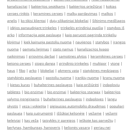
kanalizacijai
|
bakterijos septikams
|
bakterijos priežiūrai
|
kokias
cerpes rinktis
|
keramines cerpes
|
malkų pardavimas
|
malkos
|
anglis
|
ko tikisi klientai
|
dujų silikatiniai blokeliai
|
šiltinimo medžiagos
|
idėjos panaudojant trinkeles
|
trinkelės grindiniui puošia
|
statybos iš
arko
|
informacija apie paslaugą
|
kaip paruosti pagrinda trinkeliu
klojimui
|
kiek kainuoja pastoliu nuoma
|
naujienos
|
statybos
|
įrangos
nuoma
|
pamatu liejimas
|
stato namus
|
kanalizacijos kvapo
naikinimas
|
griovimo darbai
|
samotines plytos
|
keramikines cerpes
|
betono cerpes
|
stogo danga
|
grindinio trinkeles
|
multipor
|
ytong
|
haus
|
fibo
|
arko
|
blokeliai
|
akmens vata
|
statybines medziagos
|
statybinės paslaugos
|
pastoliu nuoma
|
įrankių nuoma
|
kranu nuoma
|
kietas kuras
|
buhalterines paslaugos
|
kaip prižiūrėti
|
indaploviu
tabletes
|
bio enzimai
|
bio enzimai
|
bakterijos starwax
|
bakterijos
valymo įrenginiams
|
buhalterines paslaugos
|
indaploves
|
langu
skystis
|
veza i vokietija
|
pigiausias automobilio draudimas
|
populiari
paslauga
|
kaip sutrumpinti
|
iššūkiai kelionėje
|
vežame
|
vežami
keleiviai
|
kas veža
|
taisyklės ir pareigos
|
ieškote kas parvežtų
|
berlynas, hamburgas, hanoveris
|
kelionės vasarą
|
geriau nei