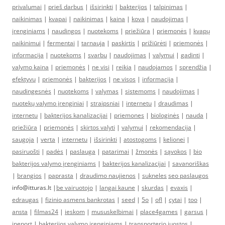
privalumai
|
prieš darbus
|
išsirinkti
|
bakterijos
|
talpinimas
|
naikinimas
|
kvapai
|
naikinimas
|
kaina
|
kova
|
naudojimas
|
įrenginiams
|
naudingos
|
nuotekoms
|
priežiūra
|
priemonės
|
kvapų
naikinimui
|
fermentai
|
tarnauja
|
paskirtis
|
prižiūrėti
|
priemonės
|
informacija
|
nuotekoms
|
svarbu
|
naudojimas
|
valymui
|
gadinti
|
valymo kaina
|
priemonės
|
ne visi
|
reikia
|
naudojamos
|
sprendžia
|
efektyvu
|
priemonės
|
bakterijos
|
ne visos
|
informacija
|
naudingesnės
|
nuotekoms
|
valymas
|
sistemoms
|
naudojimas
|
nuotekų valymo įrenginiai
|
straipsniai
|
internetu
|
draudimas
|
internetu
|
bakterijos kanalizacijai
|
priemones
|
biologinės
|
nauda
|
priežiūra
|
priemonės
|
skirtos valyti
|
valymui
|
rekomendacija
|
saugoja
|
verta
|
internetu
|
išsirinkti
|
atostogoms
|
kelionei
|
pasiruošti
|
padės
|
paslauga
|
patarimai
|
žmonės
|
sąvokos
|
bio
bakterijos valymo įrenginiams
|
bakterijos kanalizacijai
|
savanoriškas
|
brangios
|
paprasta
|
draudimo naujienos
|
sukneles
seo paslaugos
info@itturas.lt |
be vairuotojo
|
langai kaune
|
skurdas
|
evaxis
|
edraugas
|
fizinio asmens bankrotas
|
seed
|
5o
|
ofl
|
cytai
|
too
|
ansta
|
filmas24
|
ieskom
|
mususkelbimai
|
place4games
|
garsus
|
ineport
|
bakterijos valymo įrenginiams
|
transporterio juostos
|