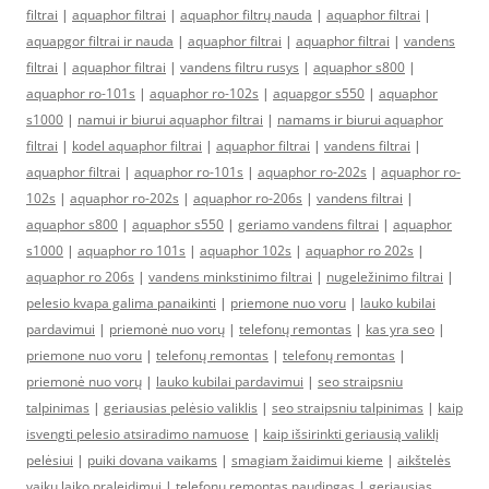
filtrai
|
aquaphor filtrai
|
aquaphor filtrų nauda
|
aquaphor filtrai
|
aquapgor filtrai ir nauda
|
aquaphor filtrai
|
aquaphor filtrai
|
vandens
filtrai
|
aquaphor filtrai
|
vandens filtru rusys
|
aquaphor s800
|
aquaphor ro-101s
|
aquaphor ro-102s
|
aquapgor s550
|
aquaphor
s1000
|
namui ir biurui aquaphor filtrai
|
namams ir biurui aquaphor
filtrai
|
kodel aquaphor filtrai
|
aquaphor filtrai
|
vandens filtrai
|
aquaphor filtrai
|
aquaphor ro-101s
|
aquaphor ro-202s
|
aquaphor ro-
102s
|
aquaphor ro-202s
|
aquaphor ro-206s
|
vandens filtrai
|
aquaphor s800
|
aquaphor s550
|
geriamo vandens filtrai
|
aquaphor
s1000
|
aquaphor ro 101s
|
aquaphor 102s
|
aquaphor ro 202s
|
aquaphor ro 206s
|
vandens minkstinimo filtrai
|
nugeležinimo filtrai
|
pelesio kvapa galima panaikinti
|
priemone nuo voru
|
lauko kubilai
pardavimui
|
priemonė nuo vorų
|
telefonų remontas
|
kas yra seo
|
priemone nuo voru
|
telefonų remontas
|
telefonų remontas
|
priemonė nuo vorų
|
lauko kubilai pardavimui
|
seo straipsniu
talpinimas
|
geriausias pelėsio valiklis
|
seo straipsniu talpinimas
|
kaip
isvengti pelesio atsiradimo namuose
|
kaip išsirinkti geriausią valiklį
pelėsiui
|
puiki dovana vaikams
|
smagiam žaidimui kieme
|
aikštelės
vaikų laiko praleidimui
|
telefonų remontas naudingas
|
geriausias