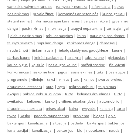
vamzdziu valymo granules
|
gamyba ir estetika
|
informacija
|
geras
pasirinkimas
|
privalo žinoti
|
keraminės ar betoninės
|
kurios geriau
|
statant namą
|
informacija apie keramines
|
čerpės rinkoje
|
gyvenimo
danga
|
pasirinkimas
|
informacija
|
taupyti nepatartina
|
tarnauja ilgai
|
didelis pasirinimas
|
tobulos savybės
|
kaina
|
naudinga pasidomėti
|
taupyti neverta
|
pupuliari danga
|
renkamės dangą
|
dėmesys
|
nauda žinoti
|
tinkamiausia
|
riebalų skaidymas gaudyklėse
|
kaune
|
darbas kaune
|
keitėsi paslaugos
|
toks yra
|
taksi kaune
|
pigiausias
|
kaune pigus
|
ką siūlo
|
paslaugos kaune
|
mažoji sostinė
|
išsikviesti
|
konkurencija
|
ieškome taxi
|
pigus
|
susisiekimas
|
taksi
|
paslaugos
|
programėlė
|
vilniuje
|
taksi
|
vilnius
|
taxi
|
kainos
|
svaros prekes
|
draudimas internetu
|
auto
|
ryga
|
mikroautobusu
|
talpinimas
|
akcijos
|
mikroautobusu nuoma
|
turto
|
kelionės draudimas
|
turto
|
sveikatos
|
kelionės
|
kasko
|
civilinės atsakomybės
|
automobilio
|
draudimas internetu
|
teisės aktai
|
kaina
|
gyvybės
|
kelionių
|
turto
|
tpvca
|
kasko
|
padeda taupantiems
|
problema
|
blogas
|
apie
bakterijas
|
kanalizacijai
|
situacija
|
padeda
|
bakterijos
|
bakterijos
kanalizacijai
|
kanalizacijai
|
bakterijos
|
bio
|
nuotekoms
|
nauda
|