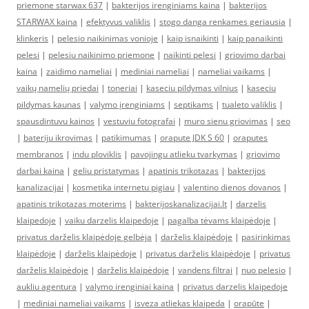
priemone starwax 637
|
bakterijos irenginiams kaina
|
bakterijos
STARWAX kaina
|
efektyvus valiklis
|
stogo danga renkames geriausia
|
klinkeris
|
pelesio naikinimas vonioje
|
kaip isnaikinti
|
kaip panaikinti
pelesi
|
pelesiu naikinimo priemone
|
naikinti pelesi
|
griovimo darbai
kaina
|
zaidimo nameliai
|
mediniai nameliai
|
nameliai vaikams
|
vaikų namelių priedai
|
toneriai
|
kaseciu pildymas vilnius
|
kaseciu
pildymas kaunas
|
valymo įrenginiams
|
septikams
|
tualeto valiklis
|
spausdintuvu kainos
|
vestuviu fotografai
|
muro sienu griovimas
|
seo
|
bateriju ikrovimas
|
patikimumas
|
orapute JDK S 60
|
oraputes
membranos
|
indu ploviklis
|
pavojingu atlieku tvarkymas
|
griovimo
darbai kaina
|
geliu pristatymas
|
apatinis trikotazas
|
bakterijos
kanalizacijai
|
kosmetika internetu pigiau
|
valentino dienos dovanos
|
apatinis trikotazas moterims
|
bakterijoskanalizacijai.lt
|
darzelis
klaipedoje
|
vaiku darzelis klaipedoje
|
pagalba tėvams klaipėdoje
|
privatus darželis klaipėdoje gelbėja
|
darželis klaipėdoje
|
pasirinkimas
klaipėdoje
|
darželis klaipėdoje
|
privatus darželis klaipėdoje
|
privatus
darželis klaipėdoje
|
darželis klaipėdoje
|
vandens filtrai
|
nuo pelesio
|
aukliu agentura
|
valymo irenginiai kaina
|
privatus darzelis klaipedoje
|
mediniai nameliai vaikams
|
isveza atliekas klaipeda
|
orapūte
|