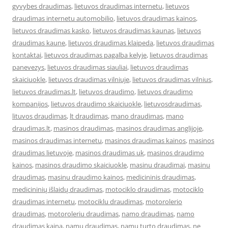
gyvybes draudimas
,
lietuvos draudimas internetu
,
lietuvos
draudimas internetu automobilio
,
lietuvos draudimas kainos
,
lietuvos draudimas kasko
,
lietuvos draudimas kaunas
,
lietuvos
draudimas kaune
,
lietuvos draudimas klaipeda
,
lietuvos draudimas
kontaktai
,
lietuvos draudimas pagalba kelyje
,
lietuvos draudimas
panevezys
,
lietuvos draudimas siauliai
,
lietuvos draudimas
skaiciuokle
,
lietuvos draudimas vilniuje
,
lietuvos draudimas vilnius
,
lietuvos draudimas.lt
,
lietuvos draudimo
,
lietuvos draudimo
kompanijos
,
lietuvos draudimo skaiciuokle
,
lietuvosdraudimas
,
lituvos draudimas
,
lt draudimas
,
mano draudimas
,
mano
draudimas.lt
,
masinos draudimas
,
masinos draudimas anglijoje
,
masinos draudimas internetu
,
masinos draudimas kainos
,
masinos
draudimas lietuvoje
,
masinos draudimas uk
,
masinos draudimo
kainos
,
masinos draudimo skaiciuokle
,
masinu draudimai
,
masinu
draudimas
,
masinu draudimo kainos
,
medicininis draudimas
,
medicininių išlaidų draudimas
,
motociklo draudimas
,
motociklo
draudimas internetu
,
motociklu draudimas
,
motorolerio
draudimas
,
motoroleriu draudimas
,
namo draudimas
,
namo
draudimas kaina
,
namu draudimas
,
namu turto draudimas
,
ne