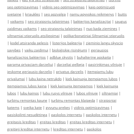
seo optimizavimas
|
vidinis seo optimizavimas
|
kaip optimizuoti
svetaine
|
kriaukles
|
seo apzvalga
|
namu apyvokos reikmenys
|
buitis
|
vaikams
|
seo straipsniu talpinimas
|
bakterijos kanalizacijai
|
saugus
zaidimas vaikams
|
seo straipsniu talpinimas
|
nuo kada ziemines
|
siltnamiai stipruolis atsiliepimai
|
polikarbonatiniai šiltnamiai stipruolis
|
kodel atsiranda pelesis
|
listerijos bakterija
|
zieminio langu skyscio
savybes
|
vaiku zaidimui
|
bioloģiskie risinājumi
|
geriausios
kanalizacijos bakterijos
|
adblue skystis
|
buhalterine apskaita
|
parama privaciam darzeliui
|
darzeliai gelbeja
|
pasirinkimas vilniuje
|
ieskome geriausio darzelio
|
privatus darzelis
|
itempiamu lubu
privalumai
|
lubu kaina netrukdo
|
kiek kainuoja itempiamos lubos
|
itempiamos lubos kaina
|
kiek kainuoja itempiamos
|
kiek kainuoja
lubos
|
lubu kainos
|
lubu rusys vilniuje
|
lubos vilniuje
|
siltnamiai
|
turbinu remontas kaune
|
turbinu remontas klaipeda
|
straipsniai
katems
|
sveika kate
|
gyvunu prekes
|
vidinis optimizavimas
|
pasiskolinti nesudėtinga
|
paskolos internetu
|
paskolos internetu
|
greitasis kreditas
|
greitas kreditas
|
greitas kreditas internetu
|
greitieji kreditai internetu
|
kreditas internetu
|
paskolos