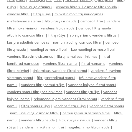
rūšys
|
filtrai nugeležinimui
|
osmoso filtrai> |
osmoso filtrų nauda
|
osmoso filtrai
|
filtrų rūšys
|
minkštinimo filtrų naudojimas
|
minkštinimo sistema
|
filtrų rūšys ir nauda
|
osmoso filtrai
|
vandens
filtrai nukalkinimui
|
vandens filtrų nauda
|
osmoso filtrų nauda
|
atbulinio osmoso filtrai
|
filtrų rūšys
|
apie geriamo vandens filtrus
|
kas yra atbulinis osmosas
|
namui naudingi osmoso filtrai
|
osmoso
filtrų nauda
|
naudingi osmoso filtrai
|
kuo naudingi osmoso filtrai
|
vandens filtravimo sistemos
|
filtrų namui pasirinkimas
|
filtrai
komfortui namuose
|
vandens filtrai namui
|
filtrai namams
|
vandens
filtrai kokybei
|
tinkamiausi vandens filtrai namui
|
vandens filtravimo
sistemos namui
|
filtrų sprendimai namui
|
ieškome vandens filtrų
namui
|
vandens filtrų namui rūšys
|
vandens kokybei filtrai namui
|
vandens namui filtrų pasirinkimas
|
vandens filtrų rtūšys
|
vandens
kokybei name
|
rekomenduojami vandens filtrai namui
|
vandens filtrai
namui
|
filtrų namui rūšys
|
vandens filtrų rūšys
|
vandens filtrai namui
|
namui naudingi osmoso filtrai
|
namui geriausi osmoso filtrai
|
filtrai
namui
|
vandens filtrų nauda
|
filtrų rūšys ir nauda
|
vandens filtrų
rūšys
|
vandens minkštinimo filtrai
|
nugeležinimo filtrų nauda
|