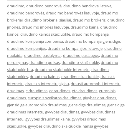
draudimo
,
draudimo bendrovė
,
draudimo bendrove lietuva
,
draudimo bendrovės
,
draudimo bendrovės lietuvoje
,
draudimo
brokeriai
,
draudimo brokeriai siauliai
,
draudimo brokeris
,
draudimo
įmonės
,
draudimo imones lietuvoje
,
draudimo kaina
,
draudimo
kainos
,
draudimo kainos skaičiuoklė
,
draudimo kompanija
,
draudimo kompanija compensa
,
draudimo kompanija gjensidige
,
draudimo kompanijos
,
draudimo kompanijos lietuvoje
,
draudimo
nuolaida
,
draudimo pasiulymai
,
draudimo paslaugos
,
draudimo
perrasymas
,
draudimo polisas
,
draudimo skaičiuoklė
,
draudimo
skaiciuokle bta
,
draudimo skaiciuokle internetu
,
draudimo
skaiciuokles
,
draudimu kainos
,
draudimu skaiciuokle
,
drauskis
internetu
,
drauskis internetu pigiau
,
drausti automobili internetu
,
drudimas
,
e draudimas
,
edraudimas
,
eta draudimas
,
europinis
draudimas
,
europinis sveikatos draudimas
,
givybes draudimas
,
gjensidige automobilio draudimas
,
gjensidige draudimas
,
gjensidige
draudimas internetu
,
gyvybės draudimas
,
gyvybes draudimas
internetu
,
gyvybes draudimas kaina
,
gyvybes draudimas
skaiciuokle
,
gyvybes draudimo skaiciuokle
,
hansa gyvybės