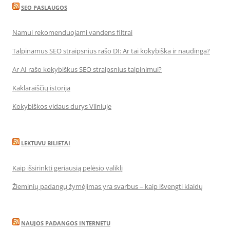
SEO PASLAUGOS
Namui rekomenduojami vandens filtrai
Talpinamus SEO straipsnius rašo DI: Ar tai kokybiška ir naudinga?
Ar AI rašo kokybiškus SEO straipsnius talpinimui?
Kaklaraiščių istorija
Kokybiškos vidaus durys Vilniuje
LEKTUVU BILIETAI
Kaip išsirinkti geriausią pelėsio valiklį
Žieminių padangų žymėjimas yra svarbus – kaip išvengti klaidų
NAUJOS PADANGOS INTERNETU