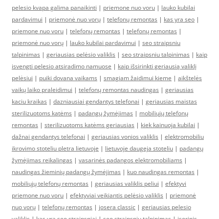
pelesio kvapa galima panaikinti
|
priemone nuo voru
|
lauko kubilai
pardavimui
|
priemonė nuo vorų
|
telefonų remontas
|
kas yra seo
|
priemone nuo voru
|
telefonų remontas
|
telefonų remontas
|
priemonė nuo vorų
|
lauko kubilai pardavimui
|
seo straipsniu
talpinimas
|
geriausias pelėsio valiklis
|
seo straipsniu talpinimas
|
kaip
isvengti pelesio atsiradimo namuose
|
kaip išsirinkti geriausią valiklį
pelėsiui
|
puiki dovana vaikams
|
smagiam žaidimui kieme
|
aikštelės
vaikų laiko praleidimui
|
telefonų remontas naudingas
|
geriausias
kaciu kraikas
|
dazniausiai gendantys telefonai
|
geriausias maistas
sterilizuotoms katėms
|
padangų žymėjimas
|
mobiliųjų telefonų
remontas
|
sterilizuotoms katėms geriausias
|
kiek kainuoja kubilai
|
dažnai gendantys telefonai
|
geriausias vonios valiklis
|
elektromobiliu
ikrovimo stoteliu pletra lietuvoje
|
lietuvoje daugeja stoteliu
|
padangų
žymėjimas reikalingas
|
vasarinės padangos elektromobiliams
|
naudingas žieminių padangų žymėjimas
|
kuo naudingas remontas
|
mobiliųjų telefonų remontas
|
geriausias valiklis peliui
|
efektyvi
priemone nuo voru
|
efektyviai veikiantis pelėsio valiklis
|
priemonė
nuo vorų
|
telefonų remontas
|
josera classic
|
geriausias pelesio
valiklis
|
kas yra seo straipsniai
|
seo straipsniu talpinimas
|
isorinis