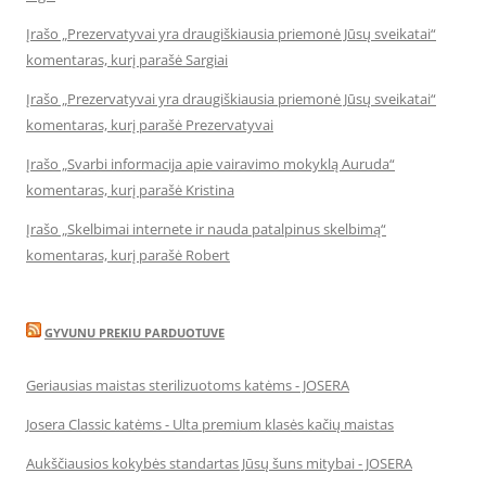
Įrašo „Prezervatyvai yra draugiškiausia priemonė Jūsų sveikatai“
komentaras, kurį parašė Sargiai
Įrašo „Prezervatyvai yra draugiškiausia priemonė Jūsų sveikatai“
komentaras, kurį parašė Prezervatyvai
Įrašo „Svarbi informacija apie vairavimo mokyklą Auruda“
komentaras, kurį parašė Kristina
Įrašo „Skelbimai internete ir nauda patalpinus skelbimą“
komentaras, kurį parašė Robert
GYVUNU PREKIU PARDUOTUVE
Geriausias maistas sterilizuotoms katėms - JOSERA
Josera Classic katėms - Ulta premium klasės kačių maistas
Aukščiausios kokybės standartas Jūsų šuns mitybai - JOSERA