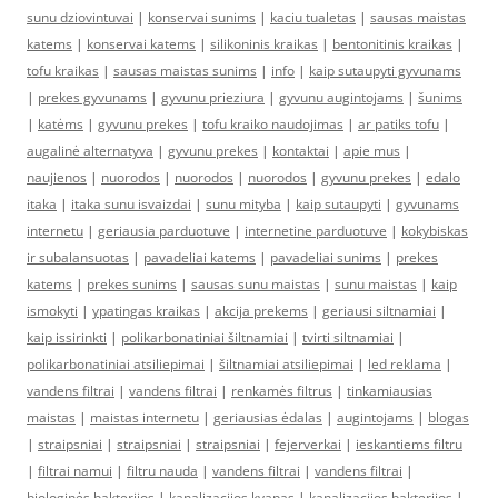
sunu dziovintuvai
|
konservai sunims
|
kaciu tualetas
|
sausas maistas
katems
|
konservai katems
|
silikoninis kraikas
|
bentonitinis kraikas
|
tofu kraikas
|
sausas maistas sunims
|
info
|
kaip sutaupyti gyvunams
|
prekes gyvunams
|
gyvunu prieziura
|
gyvunu augintojams
|
šunims
|
katėms
|
gyvunu prekes
|
tofu kraiko naudojimas
|
ar patiks tofu
|
augalinė alternatyva
|
gyvunu prekes
|
kontaktai
|
apie mus
|
naujienos
|
nuorodos
|
nuorodos
|
nuorodos
|
gyvunu prekes
|
edalo
itaka
|
itaka sunu isvaizdai
|
sunu mityba
|
kaip sutaupyti
|
gyvunams
internetu
|
geriausia parduotuve
|
internetine parduotuve
|
kokybiskas
ir subalansuotas
|
pavadeliai katems
|
pavadeliai sunims
|
prekes
katems
|
prekes sunims
|
sausas sunu maistas
|
sunu maistas
|
kaip
ismokyti
|
ypatingas kraikas
|
akcija prekems
|
geriausi siltnamiai
|
kaip issirinkti
|
polikarbonatiniai šiltnamiai
|
tvirti siltnamiai
|
polikarbonatiniai atsiliepimai
|
šiltnamiai atsiliepimai
|
led reklama
|
vandens filtrai
|
vandens filtrai
|
renkamės filtrus
|
tinkamiausias
maistas
|
maistas internetu
|
geriausias ėdalas
|
augintojams
|
blogas
|
straipsniai
|
straipsniai
|
straipsniai
|
fejerverkai
|
ieskantiems filtru
|
filtrai namui
|
filtru nauda
|
vandens filtrai
|
vandens filtrai
|
biologinės bakterijos
|
kanalizacijos kvapas
|
kanalizacijos bakterijos
|