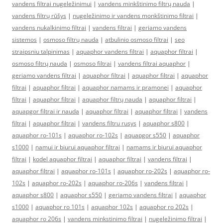
vandens filtrai nugeležinimui
|
vandens minkštinimo filtrų nauda
|
vandens filtrų rūšys
|
nugeležinimo ir vandens monkštinimo filtrai
|
vandens nukalkinimo filtrai
|
vandens filtrai
|
geriamo vandens
sistemos
|
osmoso filtrų nauda
|
atbulinio osmoso filtrai
|
seo
straipsniu talpinimas
|
aquaphor vandens filtrai
|
aquaphor filtrai
|
osmoso filtrų nauda
|
osmoso filtrai
|
vandens filtrai aquaphor
|
geriamo vandens filtrai
|
aquaphor filtrai
|
aquaphor filtrai
|
aquaphor
filtrai
|
aquaphor filtrai
|
aquaphor namams ir pramonei
|
aquaphor
filtrai
|
aquaphor filtrai
|
aquaphor filtrų nauda
|
aquaphor filtrai
|
aquapgor filtrai ir nauda
|
aquaphor filtrai
|
aquaphor filtrai
|
vandens
filtrai
|
aquaphor filtrai
|
vandens filtru rusys
|
aquaphor s800
|
aquaphor ro-101s
|
aquaphor ro-102s
|
aquapgor s550
|
aquaphor
s1000
|
namui ir biurui aquaphor filtrai
|
namams ir biurui aquaphor
filtrai
|
kodel aquaphor filtrai
|
aquaphor filtrai
|
vandens filtrai
|
aquaphor filtrai
|
aquaphor ro-101s
|
aquaphor ro-202s
|
aquaphor ro-
102s
|
aquaphor ro-202s
|
aquaphor ro-206s
|
vandens filtrai
|
aquaphor s800
|
aquaphor s550
|
geriamo vandens filtrai
|
aquaphor
s1000
|
aquaphor ro 101s
|
aquaphor 102s
|
aquaphor ro 202s
|
aquaphor ro 206s
|
vandens minkstinimo filtrai
|
nugeležinimo filtrai
|