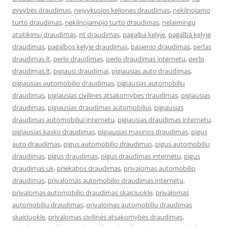
gyvybės draudimas
,
neįvykusios kelionės draudimas
,
nekilnojamo
turto draudimas
,
nekilnojamojo turto draudimas
,
nelaimingų
atsitikimų draudimas
,
nt draudimas
,
pagalba kelyje
,
pagalba kelyje
draudimas
,
pagalbos kelyje draudimas
,
pasienio draudimas
,
perlas
draudimas lt
,
perlo draudimas
,
perlo draudimas internetu
,
perlo
draudimas.lt
,
pigiausi draudimai
,
pigiausias auto draudimas
,
pigiausias automobilio draudimas
,
pigiausias automobiliu
draudimas
,
pigiausias civilines atsakomybes draudimas
,
pigiausias
draudimas
,
pigiausias draudimas automobiliui
,
pigiausias
draudimas automobiliui internetu
,
pigiausias draudimas internetu
,
pigiausias kasko draudimas
,
pigiausias masinos draudimas
,
pigus
auto draudimas
,
pigus automobilio draudimas
,
pigus automobiliu
draudimas
,
pigus draudimas
,
pigus draudimas internetu
,
pigus
draudimas uk
,
priekabos draudimas
,
privalomas automobilio
draudimas
,
privalomas automobilio draudimas internetu
,
privalomas automobilio draudimas skaiciuokle
,
privalomas
automobiliu draudimas
,
privalomas automobiliu draudimas
skaiciuokle
,
privalomas civilinės atsakomybės draudimas
,