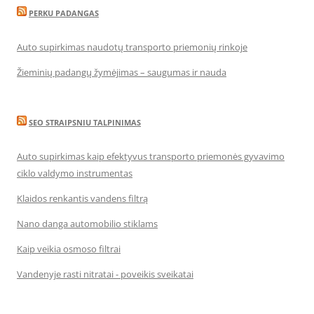
PERKU PADANGAS
Auto supirkimas naudotų transporto priemonių rinkoje
Žieminių padangų žymėjimas – saugumas ir nauda
SEO STRAIPSNIU TALPINIMAS
Auto supirkimas kaip efektyvus transporto priemonės gyvavimo
ciklo valdymo instrumentas
Klaidos renkantis vandens filtrą
Nano danga automobilio stiklams
Kaip veikia osmoso filtrai
Vandenyje rasti nitratai - poveikis sveikatai