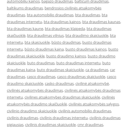
automobilių kainos
,
bagazo draudimas
,
balticum draudimas
,
baltikums draudimas
,
bendrosios civilinės atsakomybės
draudimas
,
bta automobilio draudimas
,
bta draudimas
,
bta
draudimas internetu
,
bta draudimas kainos
,
bta draudimas kaunas
,
bta draudimas kaune
,
bta draudimas klaipeda
,
bta draudimas
skaičiuoklė
,
bta draudimas vilnius
,
bta draudimo skaiciuokle
,
bta
internetu
,
bta skaiciuokle
,
būsto draudimas
,
busto draudimas
internetu
,
būsto draudimas kaina
,
busto draudimas kainos
,
busto
draudimas skaiciuokle
,
busto draudimo kainos
,
busto draudimo
skaiciuokle
,
buto draudimas
,
buto draudimas internetu
,
buto
draudimas kaina
,
buto draudimas skaiciuokle
,
ca draudimas
,
car
draudimas
,
casco draudimas
,
casco draudimas skaiciuokle
,
casco
draudimo skaiciuokle
,
casko draudimas
,
civilinė atsakomybė
,
civilinės atsakomybės draudimas
,
civilinės atsakomybės draudimas
internetu
,
civilines atsakomybes draudimas skaiciuokle
,
civilinės
atsakomybės draudimo skaičiuoklė
,
civilinės atsakomybės sąlygos
,
civilinio draudimo skaiciuokle
,
civilinis automobilio draudimas
,
civilinis draudimas
,
civilinis draudimas internetu
,
civilinis draudimas
pigiausias
,
civilinis draudimas skaiciuokle
,
cmr draudimas
,