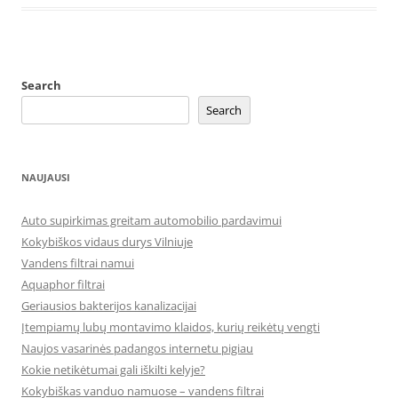
Search
Search
NAUJAUSI
Auto supirkimas greitam automobilio pardavimui
Kokybiškos vidaus durys Vilniuje
Vandens filtrai namui
Aquaphor filtrai
Geriausios bakterijos kanalizacijai
Įtempiamų lubų montavimo klaidos, kurių reikėtų vengti
Naujos vasarinės padangos internetu pigiau
Kokie netikėtumai gali iškilti kelyje?
Kokybiškas vanduo namuose – vandens filtrai