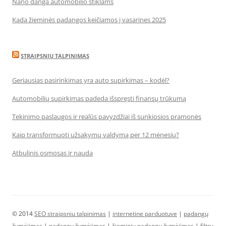
Nano danga automobilio stiklams
Kada žieminės padangos keičiamos į vasarines 2025
STRAIPSNIU TALPINIMAS
Geriausias pasirinkimas yra auto supirkimas – kodėl?
Automobilių supirkimas padeda išspręsti finansų trūkumą
Tekinimo paslaugos ir realūs pavyzdžiai iš sunkiosios pramonės
Kaip transformuoti užsakymų valdymą per 12 mėnesių?
Atbulinis osmosas ir nauda
© 2014
SEO straipsniu talpinimas
|
internetine parduotuve
|
padangų
žymėjimas
|
padangų žymėjimas
|
žieminių padangų žymėjimas
|
filtrų