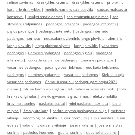
refinansavimas
|
draskykles katems
|
draskykles katems
|
pripratinti
kate prie draskykles
|
medinis namelis su ciuozykla
|
sausas maistas ar
konservai
|
isvalyti tepalo demes
|
seo straipsniu talpinimas
|
seo
straipsniu talpinimas
|
padangos internetu
|
padangos internetu
|
pigios padangos
|
padangos internetu
|
padangos internetu
|
padangos internetu
|
neuzsalantis zieminis langu ploviklis
|
zieminis
langu ploviklis
|
langu plovimo skystis
|
langu ploviklis
|
vasarines
padangos
|
ziemines padangos
|
padangos pigiau
|
padangos
internetu
|
nuo kada keiciamos padangos
|
ziemines padangos
|
vasarines padangos
|
padangu pasirinkimas
|
nuo kada keiciamos
padangos
|
ziemines padangos
|
vasarines padangos
|
Kiek kainuoja
vasarines padangos
|
Geriausi asariniu padangu gamintojai 2021
metais
|
tofu su bambuko anglimi
|
tofu zalios arbatos ekstraktu
|
tofu
kraikas originalus
|
prekiu gyvunams grazinimas
|
elektromobiliu
krovimo stoteles
|
paskolos bustui
|
mini paskolos internetu
|
kaciu
mityba
|
išmokykite katę
|
perkraustymo paslaugos vilniuje
|
meistras
vilniuje
|
odontologijos klinika
|
super premium
|
sunu maistas
|
sunu
edalas
|
valandinis darzelis vilniuje
|
josera katems
|
josera maistas
sunims
|
paskolos internetu
|
guoliai sunims
|
dubeneliai sunims
|