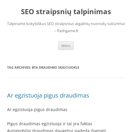
Skip
to
SEO straipsnių talpinimas
content
Talpiname kokybiškus SEO straipsnius atgalinių nuorodų sukūrimui
– flashgame.lt
Menu
TAG ARCHIVES:
BTA DRAUDIMO SKAICIUOKLE
Ar egzistuoja pigus draudimas
Ar egzistuoja pigus draudimas
Pigus draudimas egzistuoja ir tai yra faktas
Automobilio draudimas daugeliui padeda išvengti