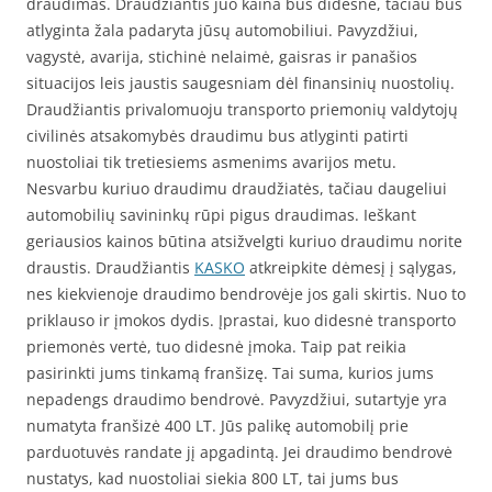
draudimas. Draudžiantis juo kaina bus didesnė, tačiau bus
atlyginta žala padaryta jūsų automobiliui. Pavyzdžiui,
vagystė, avarija, stichinė nelaimė, gaisras ir panašios
situacijos leis jaustis saugesniam dėl finansinių nuostolių.
Draudžiantis privalomuoju transporto priemonių valdytojų
civilinės atsakomybės draudimu bus atlyginti patirti
nuostoliai tik tretiesiems asmenims avarijos metu.
Nesvarbu kuriuo draudimu draudžiatės, tačiau daugeliui
automobilių savininkų rūpi pigus draudimas. Ieškant
geriausios kainos būtina atsižvelgti kuriuo draudimu norite
draustis. Draudžiantis
KASKO
atkreipkite dėmesį į sąlygas,
nes kiekvienoje draudimo bendrovėje jos gali skirtis. Nuo to
priklauso ir įmokos dydis. Įprastai, kuo didesnė transporto
priemonės vertė, tuo didesnė įmoka. Taip pat reikia
pasirinkti jums tinkamą franšizę. Tai suma, kurios jums
nepadengs draudimo bendrovė. Pavyzdžiui, sutartyje yra
numatyta franšizė 400 LT. Jūs palikę automobilį prie
parduotuvės randate jį apgadintą. Jei draudimo bendrovė
nustatys, kad nuostoliai siekia 800 LT, tai jums bus