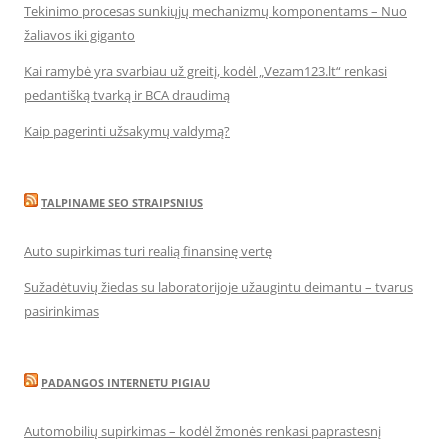
Tekinimo procesas sunkiųjų mechanizmų komponentams – Nuo
žaliavos iki giganto
Kai ramybė yra svarbiau už greitį, kodėl „Vezam123.lt“ renkasi
pedantišką tvarką ir BCA draudimą
Kaip pagerinti užsakymų valdymą?
TALPINAME SEO STRAIPSNIUS
Auto supirkimas turi realią finansinę vertę
Sužadėtuvių žiedas su laboratorijoje užaugintu deimantu – tvarus
pasirinkimas
PADANGOS INTERNETU PIGIAU
Automobilių supirkimas – kodėl žmonės renkasi paprastesnį