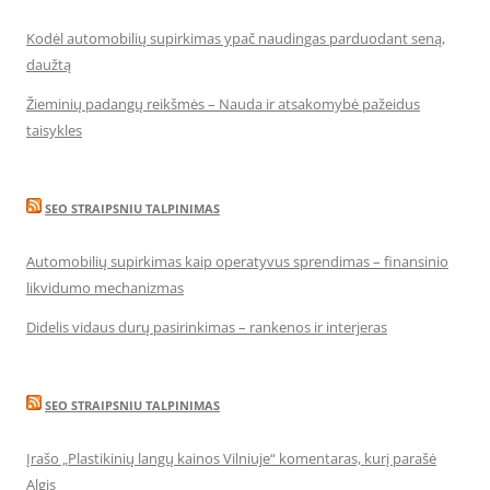
Kodėl automobilių supirkimas ypač naudingas parduodant seną,
daužtą
Žieminių padangų reikšmės – Nauda ir atsakomybė pažeidus
taisykles
SEO STRAIPSNIU TALPINIMAS
Automobilių supirkimas kaip operatyvus sprendimas – finansinio
likvidumo mechanizmas
Didelis vidaus durų pasirinkimas – rankenos ir interjeras
SEO STRAIPSNIU TALPINIMAS
Įrašo „Plastikinių langų kainos Vilniuje“ komentaras, kurį parašė
Algis