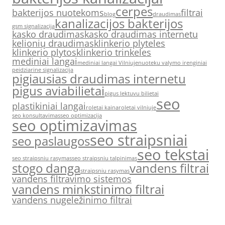
cerpes
bakterijos nuotekoms
filtrai
blog
draudimas
kanalizacijos bakterijos
gsm signalizacija
kasko draudimas
kasko draudimas internetu
kelionių draudimas
klinkerio plyteles
klinkerio plytos
klinkerio trinkeles
mediniai langai
mediniai langai Vilniuje
nuoteku valymo irenginiai
peidziarine signalizacija
pigiausias draudimas internetu
pigus aviabilietai
pigus lektuvu bilietai
seo
plastikiniai langai
roletai kaina
roletai vilniuje
seo konsultavimas
seo optimizacija
seo optimizavimas
seo straipsniai
seo paslaugos
seo tekstai
seo straipsniu rasymas
seo straipsniu talpinimas
stogo danga
vandens filtrai
straipsniu rasymas
vandens filtravimo sistemos
vandens minkstinimo filtrai
vandens nugeležinimo filtrai