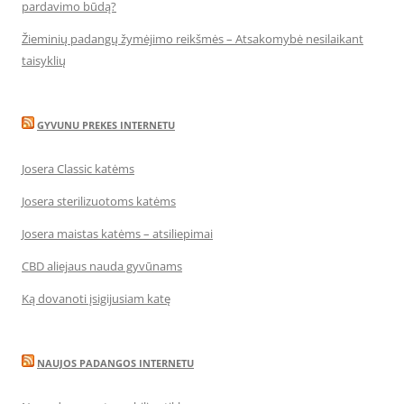
pardavimo būdą?
Žieminių padangų žymėjimo reikšmės – Atsakomybė nesilaikant
taisyklių
GYVUNU PREKES INTERNETU
Josera Classic katėms
Josera sterilizuotoms katėms
Josera maistas katėms – atsiliepimai
CBD aliejaus nauda gyvūnams
Ką dovanoti įsigijusiam katę
NAUJOS PADANGOS INTERNETU