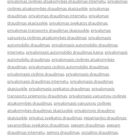
privalomas civilines atsakomybes draudimas internetu
,
privalomas
civilinės atsakomybės draudimas skaiciuokle
,
privalomas
draudimas
,
privalomas draudimas internetu
,
privalomas
draudimas skaiciuokle
,
privalomas sveikatos draudimas
,
privalomas transporto draudimas skaiciuokle
,
privalomas
vairuotoju civilines atsakomybes draudimas
,
privalomasis
automobilio draudimas
,
privalomasis automobilio draudimas
internetu
,
privalomasis automobilio draudimas kaina
,
privalomasis
automobiliu draudimas
,
privalomasis civilinės atsakomybės
draudimas
,
privalomasis civilinis automobilio draudimas
,
privalomasis civilinis draudimas
,
privalomasis draudimas
,
privalomasis draudimas internetu
,
privalomasis draudimas
skaiciuokle
,
privalomasis sveikatos draudimas
,
privalomasis
transporto priemonių draudimas
,
privalomasis vairuotojų civilinės
atsakomybės draudimas
,
privalomasis vairuotojų civilinės
atsakomybės draudimas skaiciuokle
,
privalomojo draudimo
skaiciuokle
,
privatus sveikatos draudimas
,
repatriacijos draudimas
,
savanoriškas sveikatos draudimas
,
seesam draudimas
,
seesam
draudimas internetu
,
seimos draudimas
,
socialinis draudimas
,