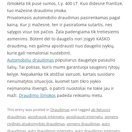
išmokėta tik pusė sumos, t.y. 400 LT. Kuo didesnė franšizė,
tuo mažesnė draudimo įmoka.
Privalomasis automobilio draudimas pasirenkamas pagal
kainą. Kur ji mažesnė, ten ir pasirašoma sutartis, nes
sąlygos visur tos pačios. Žala padengiama tik tretiesiems
asmenims. Būtent dėl to daugelis nori įsigyti KASKO
draudimą, nes galima apsidrausti nuo daugelio įvykių,
kurie gali nemaloniai nustebinti.
Automobilių draudimas
populiarus daugelyje pasaulio
šalių. Tai polisas, kuris mums garantuoja saugesnį rytojų
kelyje. Nepakanka tik atidžiai vairuoti, kartais susidaro
nenumatytos situacijos, kuomet tam tikro įvykio
neįmanoma išvengti, o patirti nuostoliai ne tokie jau ir
maži.
Draudimo išmokos
padeda reikiamu metu.
This entry was posted in
Draudimas
and tagged
ab lietuvos
draudimas
,
apsidrausk internetu
,
apsidrausti internetu
,
asmens
civilinės atsakomybės draudimas
,
asmens draudimas
,
auto
draudimas
,
auto draudimas internetu
,
auto draudimas internetu