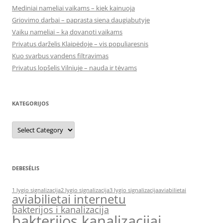
Mediniai nameliai vaikams – kiek kainuoja
Griovimo darbai – paprasta siena daugiabutyje
Vaikų nameliai – ką dovanoti vaikams
Privatus darželis Klaipėdoje – vis populiaresnis
Kuo svarbus vandens filtravimas
Privatus lopšelis Vilniuje – nauda ir tėvams
KATEGORIJOS
Kategorijos
DEBESĖLIS
1 lygio signalizacija
2 lygio signalizacija
3 lygio signalizacija
aviabilietai
aviabilietai internetu
bakterijos i kanalizacija
bakterijos kanalizacijai