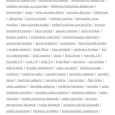
medinis namelis su ciuozykla
|
efektyvio biologinės bakterijos
|
fejerverkai
|
sodui
|
brita vandens filtrai
|
privatus darzelis
|
šiltnamiai
|
siltnamiai
|
gyvunu prekes
|
maistas sunims
|
geriausias sunu
maistas
|
kaip issirinkti kraika
|
gelbsti gyvūnus nuo karščio
|
gyvūnų
maudynės vasarą
|
šunų mityba
|
sausas maistas
|
kačių kraikas
|
kraikas katėms
|
gyvūnams internetu
|
perkamiausios internetu
|
geriausias kraikas
|
akcija prekems
|
zooprekės
|
kaip išsirinkti kraiką
|
kraikas katėms
|
brita filtrai
|
kaip ismokyti
|
natūralus kraikas
|
kas
yra odontologas
|
brita maxtra
|
aluna
|
brita aluna
|
marella 2,4
|
marella 3,5
|
style 2,4
|
style 3,6
|
brita flow
|
elemaris
|
zoo prekes
|
tofu kraikas
|
priedai nameliams
|
vaikų nameliai
|
žaidimui lauke
|
mediniai
|
mediniai vaikų
|
namelių kaina
|
nameliai vaikams
|
namelių
kaina
|
mediniai vaikams
|
namelių kaina
|
zoo prekes
|
Akių lęšiai
|
vaiku zaidimui
|
nameliai vaikams
|
mediniai nameliai
|
namelis
|
vaiku
mediniai nameliai
|
nameliai vaiku zaidimui
|
mediniai vaikams
|
vaiku
nameliai
|
siukliu isvezimas klaipeda
|
vaiku nameliai
|
kroviniu
pervezimas klaipeda
|
tralas klaipeda
|
griovimo darbai klaipeda
|
siukliu isvezimas
|
klinkerio trinkeles
|
biopreparatai nuotekoms
|