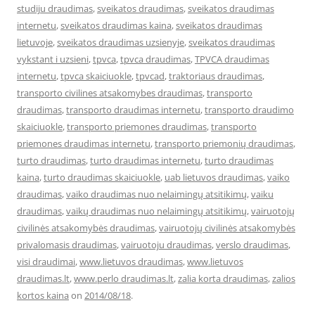
studiju draudimas
,
sveikatos draudimas
,
sveikatos draudimas
internetu
,
sveikatos draudimas kaina
,
sveikatos draudimas
lietuvoje
,
sveikatos draudimas uzsienyje
,
sveikatos draudimas
vykstant i uzsieni
,
tpvca
,
tpvca draudimas
,
TPVCA draudimas
internetu
,
tpvca skaiciuokle
,
tpvcad
,
traktoriaus draudimas
,
transporto civilines atsakomybes draudimas
,
transporto
draudimas
,
transporto draudimas internetu
,
transporto draudimo
skaiciuokle
,
transporto priemones draudimas
,
transporto
priemones draudimas internetu
,
transporto priemonių draudimas
,
turto draudimas
,
turto draudimas internetu
,
turto draudimas
kaina
,
turto draudimas skaiciuokle
,
uab lietuvos draudimas
,
vaiko
draudimas
,
vaiko draudimas nuo nelaimingų atsitikimų
,
vaiku
draudimas
,
vaikų draudimas nuo nelaimingų atsitikimų
,
vairuotojų
civilinės atsakomybės draudimas
,
vairuotojų civilinės atsakomybės
privalomasis draudimas
,
vairuotoju draudimas
,
verslo draudimas
,
visi draudimai
,
www.lietuvos draudimas
,
www.lietuvos
draudimas.lt
,
www.perlo draudimas.lt
,
zalia korta draudimas
,
zalios
kortos kaina
on
2014/08/18
.