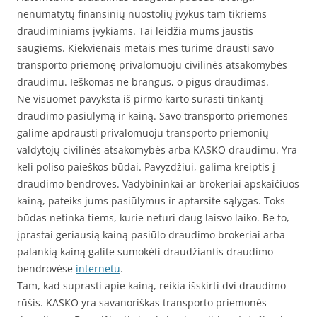
nenumatytų finansinių nuostolių įvykus tam tikriems
draudiminiams įvykiams. Tai leidžia mums jaustis
saugiems. Kiekvienais metais mes turime drausti savo
transporto priemonę privalomuoju civilinės atsakomybės
draudimu. Ieškomas ne brangus, o pigus draudimas.
Ne visuomet pavyksta iš pirmo karto surasti tinkantį
draudimo pasiūlymą ir kainą. Savo transporto priemones
galime apdrausti privalomuoju transporto priemonių
valdytojų civilinės atsakomybės arba KASKO draudimu. Yra
keli poliso paieškos būdai. Pavyzdžiui, galima kreiptis į
draudimo bendroves. Vadybininkai ar brokeriai apskaičiuos
kainą, pateiks jums pasiūlymus ir aptarsite sąlygas. Toks
būdas netinka tiems, kurie neturi daug laisvo laiko. Be to,
įprastai geriausią kainą pasiūlo draudimo brokeriai arba
palankią kainą galite sumokėti draudžiantis draudimo
bendrovėse
internetu
.
Tam, kad suprasti apie kainą, reikia išskirti dvi draudimo
rūšis. KASKO yra savanoriškas transporto priemonės