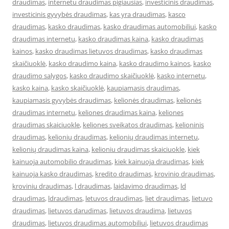
draudimas
,
internetu draudimas pigiausias
,
investicinis draudimas
,
investicinis gyvybės draudimas
,
kas yra draudimas
,
kasco
draudimas
,
kasko draudimas
,
kasko draudimas automobiliui
,
kasko
draudimas internetu
,
kasko draudimas kaina
,
kasko draudimas
kainos
,
kasko draudimas lietuvos draudimas
,
kasko draudimas
skaičiuoklė
,
kasko draudimo kaina
,
kasko draudimo kainos
,
kasko
draudimo salygos
,
kasko draudimo skaičiuoklė
,
kasko internetu
,
kasko kaina
,
kasko skaičiuoklė
,
kaupiamasis draudimas
,
kaupiamasis gyvybės draudimas
,
kelionės draudimas
,
kelionės
draudimas internetu
,
keliones draudimas kaina
,
keliones
draudimas skaiciuokle
,
keliones sveikatos draudimas
,
kelioninis
draudimas
,
kelionių draudimas
,
kelionių draudimas internetu
,
kelionių draudimas kaina
,
kelioniu draudimas skaiciuokle
,
kiek
kainuoja automobilio draudimas
,
kiek kainuoja draudimas
,
kiek
kainuoja kasko draudimas
,
kredito draudimas
,
krovinio draudimas
,
kroviniu draudimas
,
l draudimas
,
laidavimo draudimas
,
ld
draudimas
,
ldraudimas
,
letuvos draudimas
,
liet draudimas
,
lietuvo
draudimas
,
lietuvos darudimas
,
lietuvos draudima
,
lietuvos
draudimas
,
lietuvos draudimas automobiliui
,
lietuvos draudimas