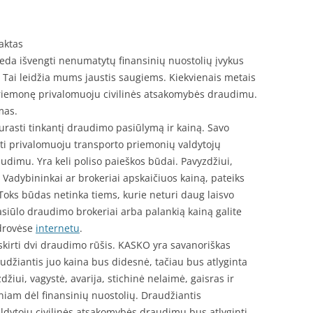
faktas
da išvengti nenumatytų finansinių nuostolių įvykus
Tai leidžia mums jaustis saugiems. Kiekvienais metais
riemonę privalomuoju civilinės atsakomybės draudimu.
mas.
urasti tinkantį draudimo pasiūlymą ir kainą. Savo
i privalomuoju transporto priemonių valdytojų
dimu. Yra keli poliso paieškos būdai. Pavyzdžiui,
Vadybininkai ar brokeriai apskaičiuos kainą, pateiks
Toks būdas netinka tiems, kurie neturi daug laisvo
pasiūlo draudimo brokeriai arba palankią kainą galite
drovėse
internetu
.
šskirti dvi draudimo rūšis. KASKO yra savanoriškas
džiantis juo kaina bus didesnė, tačiau bus atlyginta
žiui, vagystė, avarija, stichinė nelaimė, gaisras ir
sniam dėl finansinių nuostolių. Draudžiantis
ldytojų civilinės atsakomybės draudimu bus atlyginti