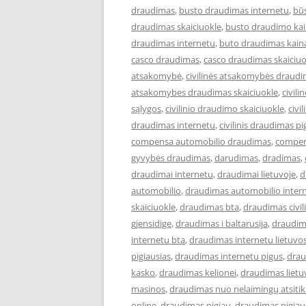
draudimas
,
busto draudimas internetu
,
bū
draudimas skaiciuokle
,
busto draudimo ka
draudimas internetu
,
buto draudimas kain
casco draudimas
,
casco draudimas skaiciuo
atsakomybė
,
civilinės atsakomybės draud
atsakomybes draudimas skaiciuokle
,
civil
sąlygos
,
civilinio draudimo skaiciuokle
,
civi
draudimas internetu
,
civilinis draudimas pi
compensa automobilio draudimas
,
compen
gyvybės draudimas
,
darudimas
,
dradimas
,
draudimai internetu
,
draudimai lietuvoje
,
d
automobilio
,
draudimas automobilio inter
skaiciuokle
,
draudimas bta
,
draudimas civi
gjensidige
,
draudimas i baltarusija
,
draudim
internetu bta
,
draudimas internetu lietuvo
pigiausias
,
draudimas internetu pigus
,
drau
kasko
,
draudimas kelionei
,
draudimas lietu
masinos
,
draudimas nuo nelaimingų atsiti
online
,
draudimas pigiau
,
draudimas pigiau