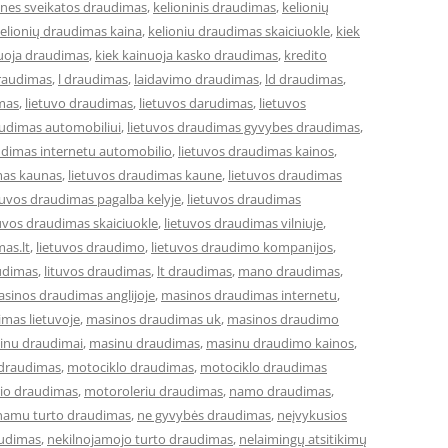
ones sveikatos draudimas
,
kelioninis draudimas
,
kelionių
elionių draudimas kaina
,
kelioniu draudimas skaiciuokle
,
kiek
nuoja draudimas
,
kiek kainuoja kasko draudimas
,
kredito
draudimas
,
l draudimas
,
laidavimo draudimas
,
ld draudimas
,
imas
,
lietuvo draudimas
,
lietuvos darudimas
,
lietuvos
audimas automobiliui
,
lietuvos draudimas gyvybes draudimas
,
udimas internetu automobilio
,
lietuvos draudimas kainos
,
mas kaunas
,
lietuvos draudimas kaune
,
lietuvos draudimas
tuvos draudimas pagalba kelyje
,
lietuvos draudimas
tuvos draudimas skaiciuokle
,
lietuvos draudimas vilniuje
,
mas.lt
,
lietuvos draudimo
,
lietuvos draudimo kompanijos
,
udimas
,
lituvos draudimas
,
lt draudimas
,
mano draudimas
,
sinos draudimas anglijoje
,
masinos draudimas internetu
,
mas lietuvoje
,
masinos draudimas uk
,
masinos draudimo
inu draudimai
,
masinu draudimas
,
masinu draudimo kainos
,
 draudimas
,
motociklo draudimas
,
motociklo draudimas
io draudimas
,
motoroleriu draudimas
,
namo draudimas
,
namu turto draudimas
,
ne gyvybės draudimas
,
neįvykusios
audimas
,
nekilnojamojo turto draudimas
,
nelaimingų atsitikimų