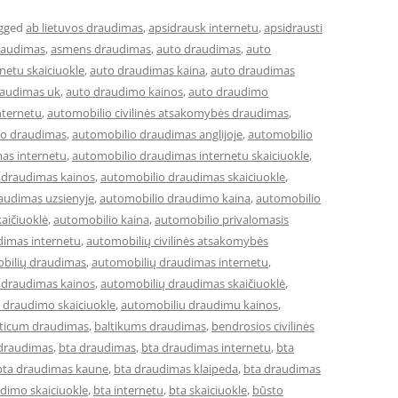
gged
ab lietuvos draudimas
,
apsidrausk internetu
,
apsidrausti
raudimas
,
asmens draudimas
,
auto draudimas
,
auto
netu skaiciuokle
,
auto draudimas kaina
,
auto draudimas
raudimas uk
,
auto draudimo kainos
,
auto draudimo
nternetu
,
automobilio civilinės atsakomybės draudimas
,
io draudimas
,
automobilio draudimas anglijoje
,
automobilio
as internetu
,
automobilio draudimas internetu skaiciuokle
,
 draudimas kainos
,
automobilio draudimas skaiciuokle
,
audimas uzsienyje
,
automobilio draudimo kaina
,
automobilio
aičiuoklė
,
automobilio kaina
,
automobilio privalomasis
dimas internetu
,
automobilių civilinės atsakomybės
bilių draudimas
,
automobilių draudimas internetu
,
 draudimas kainos
,
automobilių draudimas skaičiuoklė
,
 draudimo skaiciuokle
,
automobiliu draudimu kainos
,
lticum draudimas
,
baltikums draudimas
,
bendrosios civilinės
 draudimas
,
bta draudimas
,
bta draudimas internetu
,
bta
bta draudimas kaune
,
bta draudimas klaipeda
,
bta draudimas
dimo skaiciuokle
,
bta internetu
,
bta skaiciuokle
,
būsto