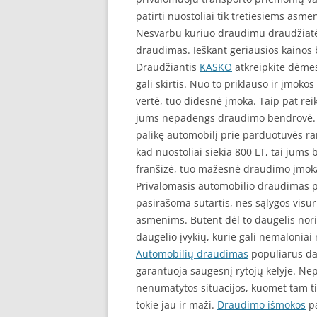
patirti nuostoliai tik tretiesiems asm
Nesvarbu kuriuo draudimu draudžiatės
draudimas. Ieškant geriausios kainos 
Draudžiantis
KASKO
atkreipkite dėmes
gali skirtis. Nuo to priklauso ir įmok
vertė, tuo didesnė įmoka. Taip pat rei
jums nepadengs draudimo bendrovė. Pa
palikę automobilį prie parduotuvės ra
kad nuostoliai siekia 800 LT, tai jums
franšizė, tuo mažesnė draudimo įmok
Privalomasis automobilio draudimas p
pasirašoma sutartis, nes sąlygos visur
asmenims. Būtent dėl to daugelis nor
daugelio įvykių, kurie gali nemaloniai 
Automobilių draudimas
populiarus dau
garantuoja saugesnį rytojų kelyje. Nepa
nenumatytos situacijos, kuomet tam tik
tokie jau ir maži.
Draudimo išmokos
pa