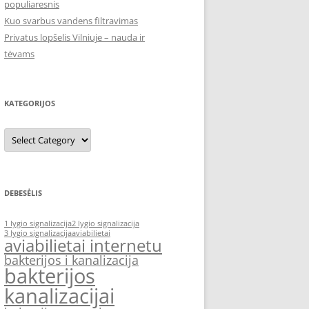
populiaresnis
Kuo svarbus vandens filtravimas
Privatus lopšelis Vilniuje – nauda ir
tėvams
KATEGORIJOS
Kategorijos
DEBESĖLIS
1 lygio signalizacija
2 lygio signalizacija
3 lygio signalizacija
aviabilietai
aviabilietai internetu
bakterijos i kanalizacija
bakterijos
kanalizacijai