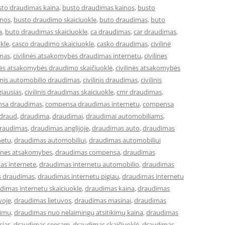
sto draudimas kaina
,
busto draudimas kainos
,
busto
inos
,
busto draudimo skaiciuokle
,
buto draudimas
,
buto
a
,
buto draudimas skaiciuokle
,
ca draudimas
,
car draudimas
,
kle
,
casco draudimo skaiciuokle
,
casko draudimas
,
civilinė
imas
,
civilinės atsakomybės draudimas internetu
,
civilines
inės atsakomybės draudimo skaičiuoklė
,
civilinės atsakomybės
linis automobilio draudimas
,
civilinis draudimas
,
civilinis
giausias
,
civilinis draudimas skaiciuokle
,
cmr draudimas
,
sa draudimas
,
compensa draudimas internetu
,
compensa
draud
,
draudima
,
draudimai
,
draudimai automobiliams
,
raudimas
,
draudimas anglijoje
,
draudimas auto
,
draudimas
netu
,
draudimas automobiliui
,
draudimas automobiliui
lines atsakomybes
,
draudimas compensa
,
draudimas
as internete
,
draudimas internetu automobilio
,
draudimas
s draudimas
,
draudimas internetu pigiau
,
draudimas internetu
dimas internetu skaiciuokle
,
draudimas kaina
,
draudimas
voje
,
draudimas lietuvos
,
draudimas masinai
,
draudimas
kimų
,
draudimas nuo nelaimingų atsitikimų kaina
,
draudimas
sias
,
draudimas seesam
,
draudimas skaičiuoklė
,
draudimas