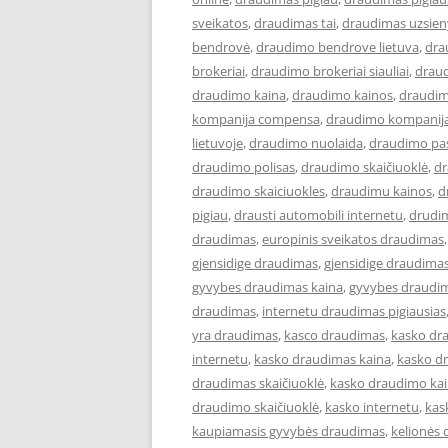
sveikatos
,
draudimas tai
,
draudimas uzsien
bendrovė
,
draudimo bendrove lietuva
,
dra
brokeriai
,
draudimo brokeriai siauliai
,
draud
draudimo kaina
,
draudimo kainos
,
draudim
kompanija compensa
,
draudimo kompanija
lietuvoje
,
draudimo nuolaida
,
draudimo pa
draudimo polisas
,
draudimo skaičiuoklė
,
dr
draudimo skaiciuokles
,
draudimu kainos
,
d
pigiau
,
drausti automobili internetu
,
drudi
draudimas
,
europinis sveikatos draudimas
gjensidige draudimas
,
gjensidige draudimas
gyvybes draudimas kaina
,
gyvybes draudim
draudimas
,
internetu draudimas pigiausias
yra draudimas
,
kasco draudimas
,
kasko dr
internetu
,
kasko draudimas kaina
,
kasko d
draudimas skaičiuoklė
,
kasko draudimo ka
draudimo skaičiuoklė
,
kasko internetu
,
kas
kaupiamasis gyvybės draudimas
,
kelionės