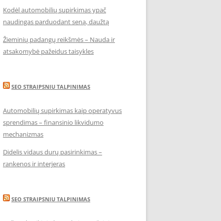
Kodėl automobilių supirkimas ypač
naudingas parduodant seną, daužtą
Žieminių padangų reikšmės – Nauda ir
atsakomybė pažeidus taisykles
SEO STRAIPSNIU TALPINIMAS
Automobilių supirkimas kaip operatyvus
sprendimas – finansinio likvidumo
mechanizmas
Didelis vidaus durų pasirinkimas –
rankenos ir interjeras
SEO STRAIPSNIU TALPINIMAS