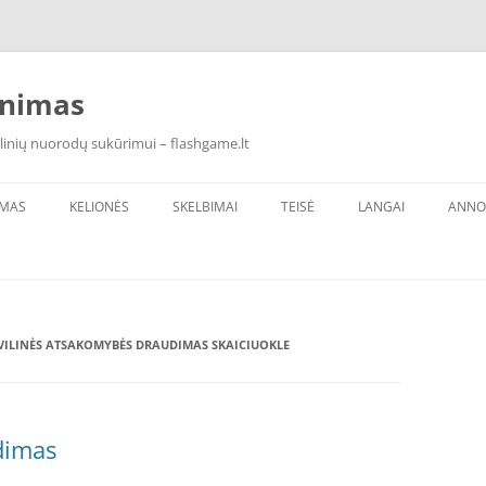
inimas
linių nuorodų sukūrimui – flashgame.lt
IMAS
KELIONĖS
SKELBIMAI
TEISĖ
LANGAI
ANNO
VILINĖS ATSAKOMYBĖS DRAUDIMAS SKAICIUOKLE
dimas