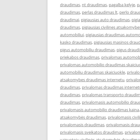
draudimas
,
nt draudimas
,
pagalba kelyje
,
p
draudimas
,
perlas draudimas lt
,
perlo drau
draudimai
,
pigiausias auto draudimas
,
pigi
draudimas
,
pigiausias civilines atsakomyb
automobiliui
,
pigiausias draudimas automob
kasko draudimas
,
pigiausias masinos drau
pigus automobiliu draudimas
,
pigus draud
priekabos draudimas
,
privalomas automob
privalomas automobilio draudimas skaiciu
automobiliu draudimas skaiciuokle
,
prival
atsakomybes draudimas internetu
,
privalo
draudimas
,
privalomas draudimas internet
draudimas
,
privalomas transporto draudim
draudimas
,
privalomasis automobilio drau
privalomasis automobilio draudimas kaina
atsakomybės draudimas
,
privalomasis civi
privalomasis draudimas
,
privalomasis drau
privalomasis sveikatos draudimas
,
privalo
vairuotojų civilinės atsakomybės draudima