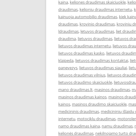
kaina
,
keliones draudimas skaiciuokle
,
keli
draudimas
,
kelionių draudimas internetu
,
k
kainuoja automobilio draudimas
,
kiek kai
draudimas
,
krovinio draudimas
,
kroviniu 
ldraudimas
,
letuvos draudimas
,
liet draud
draudima
,
lietuvos draudimas
,
lietuvos dr
lietuvos draudimas internetu
,
lietuvos dra
lietuvos draudimas kasko
,
lietuvos draudi
klaipeda
,
lietuvos draudimas kontaktai
,
lie
panevezys
,
lietuvos draudimas siauliai
,
lie
lietuvos draudimas vilnius
,
lietuvos draudi
lietuvos draudimo skaiciuokle
,
lietuvosdra
mano draudimas.lt
,
masinos draudimas
,
ma
masinos draudimas kainos
,
masinos draudi
kainos
,
masinos draudimo skaiciuokle
,
mas
medicininis draudimas
,
medicininių išlaidų
internetu
,
motociklu draudimas
,
motoroler
namo draudimas kaina
,
namu draudimas
,
kelionės draudimas
,
nekilnojamo turto dr