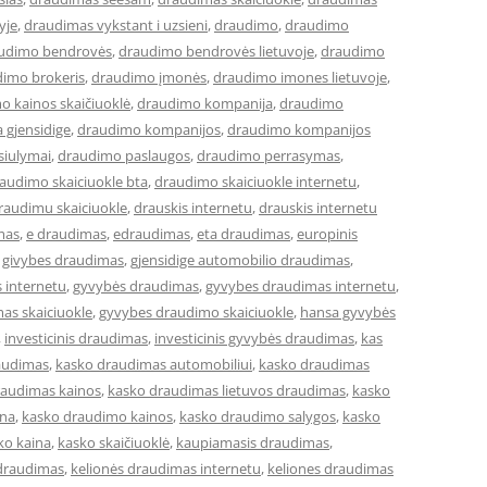
yje
,
draudimas vykstant i uzsieni
,
draudimo
,
draudimo
udimo bendrovės
,
draudimo bendrovės lietuvoje
,
draudimo
imo brokeris
,
draudimo įmonės
,
draudimo imones lietuvoje
,
o kainos skaičiuoklė
,
draudimo kompanija
,
draudimo
 gjensidige
,
draudimo kompanijos
,
draudimo kompanijos
siulymai
,
draudimo paslaugos
,
draudimo perrasymas
,
audimo skaiciuokle bta
,
draudimo skaiciuokle internetu
,
raudimu skaiciuokle
,
drauskis internetu
,
drauskis internetu
mas
,
e draudimas
,
edraudimas
,
eta draudimas
,
europinis
,
givybes draudimas
,
gjensidige automobilio draudimas
,
 internetu
,
gyvybės draudimas
,
gyvybes draudimas internetu
,
as skaiciuokle
,
gyvybes draudimo skaiciuokle
,
hansa gyvybės
,
investicinis draudimas
,
investicinis gyvybės draudimas
,
kas
audimas
,
kasko draudimas automobiliui
,
kasko draudimas
raudimas kainos
,
kasko draudimas lietuvos draudimas
,
kasko
ina
,
kasko draudimo kainos
,
kasko draudimo salygos
,
kasko
ko kaina
,
kasko skaičiuoklė
,
kaupiamasis draudimas
,
 draudimas
,
kelionės draudimas internetu
,
keliones draudimas