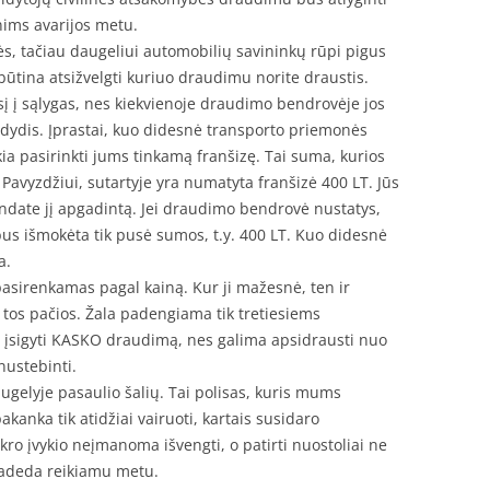
enims avarijos metu.
, tačiau daugeliui automobilių savininkų rūpi pigus
būtina atsižvelgti kuriuo draudimu norite draustis.
į į sąlygas, nes kiekvienoje draudimo bendrovėje jos
os dydis. Įprastai, kuo didesnė transporto priemonės
kia pasirinkti jums tinkamą franšizę. Tai suma, kurios
vyzdžiui, sutartyje yra numatyta franšizė 400 LT. Jūs
ndate jį apgadintą. Jei draudimo bendrovė nustatys,
 bus išmokėta tik pusė sumos, t.y. 400 LT. Kuo didesnė
a.
asirenkamas pagal kainą. Kur ji mažesnė, ten ir
 tos pačios. Žala padengiama tik tretiesiems
i įsigyti KASKO draudimą, nes galima apsidrausti nuo
nustebinti.
gelyje pasaulio šalių. Tai polisas, kuris mums
kanka tik atidžiai vairuoti, kartais susidaro
ro įvykio neįmanoma išvengti, o patirti nuostoliai ne
deda reikiamu metu.