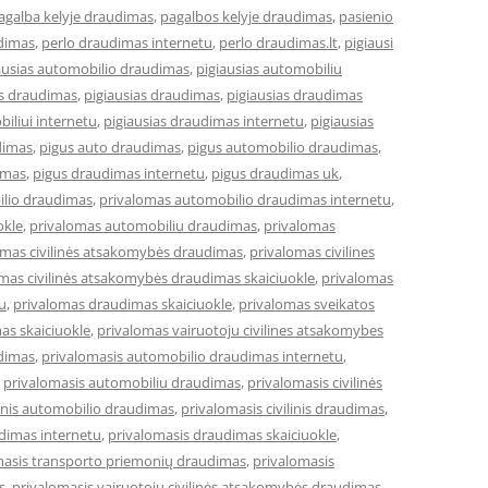
agalba kelyje draudimas
,
pagalbos kelyje draudimas
,
pasienio
dimas
,
perlo draudimas internetu
,
perlo draudimas.lt
,
pigiausi
ausias automobilio draudimas
,
pigiausias automobiliu
es draudimas
,
pigiausias draudimas
,
pigiausias draudimas
iliui internetu
,
pigiausias draudimas internetu
,
pigiausias
dimas
,
pigus auto draudimas
,
pigus automobilio draudimas
,
imas
,
pigus draudimas internetu
,
pigus draudimas uk
,
ilio draudimas
,
privalomas automobilio draudimas internetu
,
okle
,
privalomas automobiliu draudimas
,
privalomas
omas civilinės atsakomybės draudimas
,
privalomas civilines
mas civilinės atsakomybės draudimas skaiciuokle
,
privalomas
u
,
privalomas draudimas skaiciuokle
,
privalomas sveikatos
as skaiciuokle
,
privalomas vairuotoju civilines atsakomybes
dimas
,
privalomasis automobilio draudimas internetu
,
,
privalomasis automobiliu draudimas
,
privalomasis civilinės
linis automobilio draudimas
,
privalomasis civilinis draudimas
,
dimas internetu
,
privalomasis draudimas skaiciuokle
,
masis transporto priemonių draudimas
,
privalomasis
s
,
privalomasis vairuotojų civilinės atsakomybės draudimas