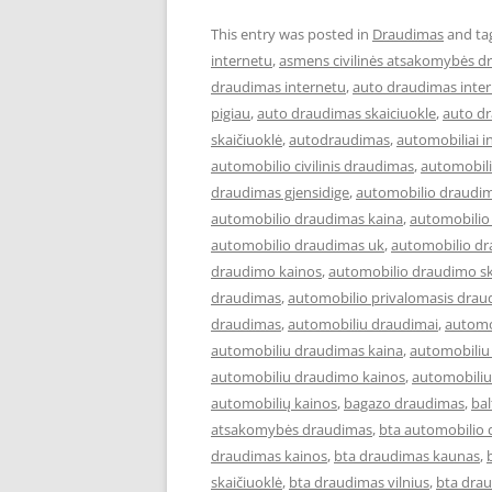
This entry was posted in
Draudimas
and ta
internetu
,
asmens civilinės atsakomybės d
draudimas internetu
,
auto draudimas inter
pigiau
,
auto draudimas skaiciuokle
,
auto d
skaičiuoklė
,
autodraudimas
,
automobiliai i
automobilio civilinis draudimas
,
automobil
draudimas gjensidige
,
automobilio draudim
automobilio draudimas kaina
,
automobilio
automobilio draudimas uk
,
automobilio dr
draudimo kainos
,
automobilio draudimo sk
draudimas
,
automobilio privalomasis drau
draudimas
,
automobiliu draudimai
,
automo
automobiliu draudimas kaina
,
automobiliu
automobiliu draudimo kainos
,
automobiliu
automobilių kainos
,
bagazo draudimas
,
ba
atsakomybės draudimas
,
bta automobilio
draudimas kainos
,
bta draudimas kaunas
,
skaičiuoklė
,
bta draudimas vilnius
,
bta drau