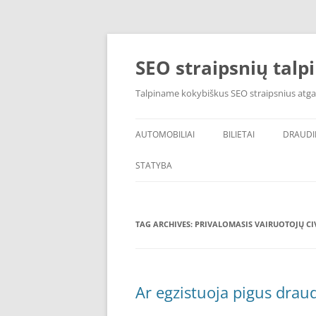
Skip
to
content
SEO straipsnių talp
Talpiname kokybiškus SEO straipsnius atga
AUTOMOBILIAI
BILIETAI
DRAUD
STATYBA
TAG ARCHIVES:
PRIVALOMASIS VAIRUOTOJŲ CI
Ar egzistuoja pigus drau