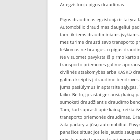
Ar egzistuoja pigus draudimas
Pigus draudimas egzistuoja ir tai yra 
Automobilio draudimas daugeliui pade
tam tikriems draudiminiams įvykiams. 
mes turime drausti savo transporto p
Ieškomas ne brangus, o pigus draudi
Ne visuomet pavyksta iš pirmo karto s
transporto priemones galime apdraust
civilinės atsakomybės arba KASKO drau
galima kreiptis į draudimo bendroves. 
jums pasiūlymus ir aptarsite sąlygas. 
laiko. Be to, įprastai geriausią kainą 
sumokėti draudžiantis draudimo ben
Tam, kad suprasti apie kainą, reikia i
transporto priemonės draudimas. Drau
žala padaryta jūsų automobiliui. Pavyzd
panašios situacijos leis jaustis sauge
privalomuoju transporto priemonių va