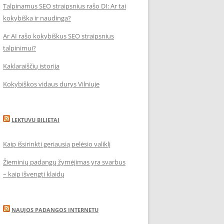
Talpinamus SEO straipsnius rašo DI: Ar tai
kokybiška ir naudinga?
Ar AI rašo kokybiškus SEO straipsnius
talpinimui?
Kaklaraiščių istorija
Kokybiškos vidaus durys Vilniuje
LEKTUVU BILIETAI
Kaip išsirinkti geriausią pelėsio valiklį
Žieminių padangų žymėjimas yra svarbus
– kaip išvengti klaidų
NAUJOS PADANGOS INTERNETU