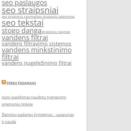
seo paslaugos
seo straipsniai
seo straipsniu rasymas
seo straipsniu talpinimas
seo tekstai
stogo danga
straipsniu rasymas
vandens filtrai
vandens filtravimo sistemos
vandens minkstinimo
filtrai
vandens nugeležinimo filtrai
PERKU PADANGAS
Auto supirkimas naudotų transporto
priemonių rinkoje
Žieminių padangų žymėjimas – saugumas
ir nauda