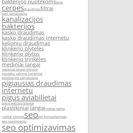
bakterijos nuotekoms
blog
cerpes
filtrai
draudimas
gsm signalizacija
kanalizacijos
bakterijos
kasko draudimas
kasko draudimas internetu
kelionių draudimas
klinkerio plyteles
klinkerio plytos
klinkerio trinkeles
mediniai langai
mediniai langai Vilniuje
nuoteku valymo irenginiai
peidziarine signalizacija
pigiausias draudimas
internetu
pigus aviabilietai
pigus lektuvu bilietai
plastikiniai langai
roletai kaina
seo
roletai vilniuje
seo konsultavimas
seo optimizacija
seo optimizavimas