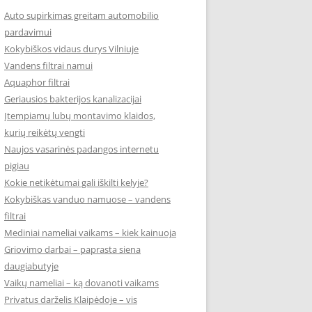
Auto supirkimas greitam automobilio
pardavimui
Kokybiškos vidaus durys Vilniuje
Vandens filtrai namui
Aquaphor filtrai
Geriausios bakterijos kanalizacijai
Įtempiamų lubų montavimo klaidos,
kurių reikėtų vengti
Naujos vasarinės padangos internetu
pigiau
Kokie netikėtumai gali iškilti kelyje?
Kokybiškas vanduo namuose – vandens
filtrai
Mediniai nameliai vaikams – kiek kainuoja
Griovimo darbai – paprasta siena
daugiabutyje
Vaikų nameliai – ką dovanoti vaikams
Privatus darželis Klaipėdoje – vis