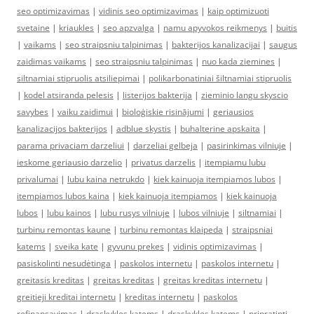
seo optimizavimas
|
vidinis seo optimizavimas
|
kaip optimizuoti
svetaine
|
kriaukles
|
seo apzvalga
|
namu apyvokos reikmenys
|
buitis
|
vaikams
|
seo straipsniu talpinimas
|
bakterijos kanalizacijai
|
saugus
zaidimas vaikams
|
seo straipsniu talpinimas
|
nuo kada ziemines
|
siltnamiai stipruolis atsiliepimai
|
polikarbonatiniai šiltnamiai stipruolis
|
kodel atsiranda pelesis
|
listerijos bakterija
|
zieminio langu skyscio
savybes
|
vaiku zaidimui
|
bioloģiskie risinājumi
|
geriausios
kanalizacijos bakterijos
|
adblue skystis
|
buhalterine apskaita
|
parama privaciam darzeliui
|
darzeliai gelbeja
|
pasirinkimas vilniuje
|
ieskome geriausio darzelio
|
privatus darzelis
|
itempiamu lubu
privalumai
|
lubu kaina netrukdo
|
kiek kainuoja itempiamos lubos
|
itempiamos lubos kaina
|
kiek kainuoja itempiamos
|
kiek kainuoja
lubos
|
lubu kainos
|
lubu rusys vilniuje
|
lubos vilniuje
|
siltnamiai
|
turbinu remontas kaune
|
turbinu remontas klaipeda
|
straipsniai
katems
|
sveika kate
|
gyvunu prekes
|
vidinis optimizavimas
|
pasiskolinti nesudėtinga
|
paskolos internetu
|
paskolos internetu
|
greitasis kreditas
|
greitas kreditas
|
greitas kreditas internetu
|
greitieji kreditai internetu
|
kreditas internetu
|
paskolos
refinansavimas
|
draskykles katems
|
draskykles katems
|
pripratinti