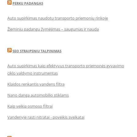
PERKU PADANGAS
Auto supirkimas naudotų transporto priemonių rinkoje
Žieminių padangų žymėjimas – saugumas ir nauda
SEO STRAIPSNIU TALPINIMAS
Auto supirkimas kaip efektyvus transporto priemonės gyvavimo
ciklo valdymo instrumentas
Klaidos renkantis vandens filtrą
Nano danga automobilio stiklams
Kaip veikia osmoso filtrai
Vandenyje rasti nitratai - poveikis sveikatai