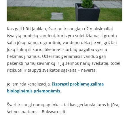
Kas gali būti jaukiau, švariau ir saugiau už maksimaliai
išvalytą nuotekų vandenį, kuris yra suleidžiamas į gruntą
šalia jūsų namų, o gruntinių vandenų dėka jie vėl grįžta į
Jūsų šulinį iš kurio, tikėtina< siurblių pagalba vyksta
tiekimas į namus. Užterštas geriamasis vanduo gali
pakenkti namų savininkų ir jų šeimos narių sveikatai, todėl
rizikuoti ir taupyti sveikatos sąskaita – neverta.
Jei smirda kanalizacija,
išspręsti problemą galima
biologinėmis priemonėmis
.
Švari ir saugi namų aplinka – tai kas geriausia Jums ir Jūsų
šeimos nariams – Buksvarus.lt