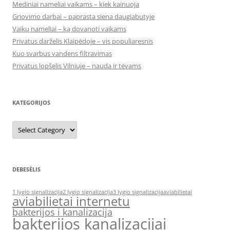
Mediniai nameliai vaikams – kiek kainuoja
Griovimo darbai – paprasta siena daugiabutyje
Vaikų nameliai – ką dovanoti vaikams
Privatus darželis Klaipėdoje – vis populiaresnis
Kuo svarbus vandens filtravimas
Privatus lopšelis Vilniuje – nauda ir tėvams
KATEGORIJOS
Kategorijos
DEBESĖLIS
1 lygio signalizacija
2 lygio signalizacija
3 lygio signalizacija
aviabilietai
aviabilietai internetu
bakterijos i kanalizacija
bakterijos kanalizacijai