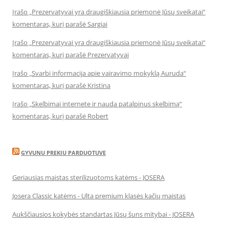
Įrašo „Prezervatyvai yra draugiškiausia priemonė Jūsų sveikatai“
komentaras, kurį parašė Sargiai
Įrašo „Prezervatyvai yra draugiškiausia priemonė Jūsų sveikatai“
komentaras, kurį parašė Prezervatyvai
Įrašo „Svarbi informacija apie vairavimo mokyklą Auruda“
komentaras, kurį parašė Kristina
Įrašo „Skelbimai internete ir nauda patalpinus skelbimą“
komentaras, kurį parašė Robert
GYVUNU PREKIU PARDUOTUVE
Geriausias maistas sterilizuotoms katėms - JOSERA
Josera Classic katėms - Ulta premium klasės kačių maistas
Aukščiausios kokybės standartas Jūsų šuns mitybai - JOSERA