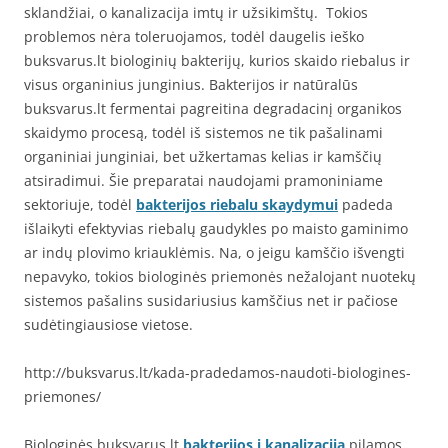
sklandžiai, o kanalizacija imtų ir užsikimštų. Tokios
problemos nėra toleruojamos, todėl daugelis ieško
buksvarus.lt biologinių bakterijų, kurios skaido riebalus ir
visus organinius junginius. Bakterijos ir natūralūs
buksvarus.lt fermentai pagreitina degradacinį organikos
skaidymo procesą, todėl iš sistemos ne tik pašalinami
organiniai junginiai, bet užkertamas kelias ir kamščių
atsiradimui. Šie preparatai naudojami pramoniniame
sektoriuje, todėl
bakterijos riebalu skaydymui
padeda
išlaikyti efektyvias riebalų gaudykles po maisto gaminimo
ar indų plovimo kriauklėmis. Na, o jeigu kamščio išvengti
nepavyko, tokios biologinės priemonės nežalojant nuotekų
sistemos pašalins susidariusius kamščius net ir pačiose
sudėtingiausiose vietose.
http://buksvarus.lt/kada-pradedamos-naudoti-biologines-
priemones/
Biologinės buksvarus.lt
bakterijos i kanalizacija
pilamos