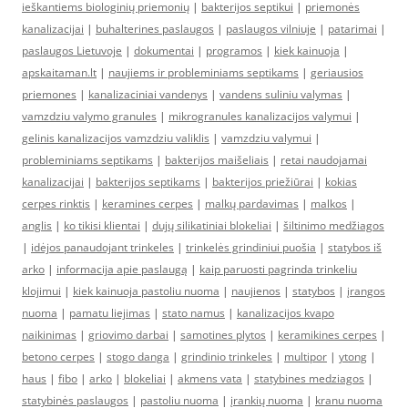
ieškantiems biologinių priemonių
|
bakterijos septikui
|
priemonės
kanalizacijai
|
buhalterines paslaugos
|
paslaugos vilniuje
|
patarimai
|
paslaugos Lietuvoje
|
dokumentai
|
programos
|
kiek kainuoja
|
apskaitaman.lt
|
naujiems ir probleminiams septikams
|
geriausios
priemones
|
kanalizaciniai vandenys
|
vandens suliniu valymas
|
vamzdziu valymo granules
|
mikrogranules kanalizacijos valymui
|
gelinis kanalizacijos vamzdziu valiklis
|
vamzdziu valymui
|
probleminiams septikams
|
bakterijos maišeliais
|
retai naudojamai
kanalizacijai
|
bakterijos septikams
|
bakterijos priežiūrai
|
kokias
cerpes rinktis
|
keramines cerpes
|
malkų pardavimas
|
malkos
|
anglis
|
ko tikisi klientai
|
dujų silikatiniai blokeliai
|
šiltinimo medžiagos
|
idėjos panaudojant trinkeles
|
trinkelės grindiniui puošia
|
statybos iš
arko
|
informacija apie paslaugą
|
kaip paruosti pagrinda trinkeliu
klojimui
|
kiek kainuoja pastoliu nuoma
|
naujienos
|
statybos
|
įrangos
nuoma
|
pamatu liejimas
|
stato namus
|
kanalizacijos kvapo
naikinimas
|
griovimo darbai
|
samotines plytos
|
keramikines cerpes
|
betono cerpes
|
stogo danga
|
grindinio trinkeles
|
multipor
|
ytong
|
haus
|
fibo
|
arko
|
blokeliai
|
akmens vata
|
statybines medziagos
|
statybinės paslaugos
|
pastoliu nuoma
|
įrankių nuoma
|
kranu nuoma