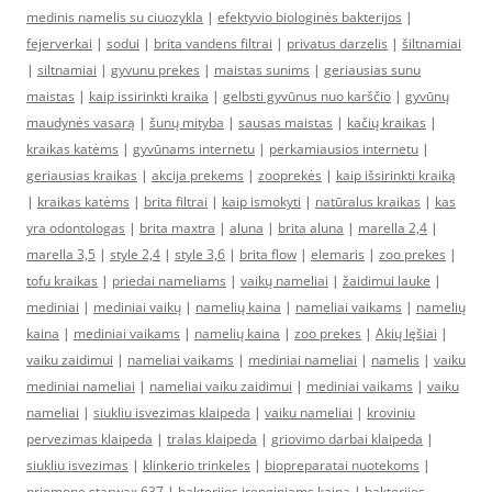
medinis namelis su ciuozykla
|
efektyvio biologinės bakterijos
|
fejerverkai
|
sodui
|
brita vandens filtrai
|
privatus darzelis
|
šiltnamiai
|
siltnamiai
|
gyvunu prekes
|
maistas sunims
|
geriausias sunu
maistas
|
kaip issirinkti kraika
|
gelbsti gyvūnus nuo karščio
|
gyvūnų
maudynės vasarą
|
šunų mityba
|
sausas maistas
|
kačių kraikas
|
kraikas katėms
|
gyvūnams internetu
|
perkamiausios internetu
|
geriausias kraikas
|
akcija prekems
|
zooprekės
|
kaip išsirinkti kraiką
|
kraikas katėms
|
brita filtrai
|
kaip ismokyti
|
natūralus kraikas
|
kas
yra odontologas
|
brita maxtra
|
aluna
|
brita aluna
|
marella 2,4
|
marella 3,5
|
style 2,4
|
style 3,6
|
brita flow
|
elemaris
|
zoo prekes
|
tofu kraikas
|
priedai nameliams
|
vaikų nameliai
|
žaidimui lauke
|
mediniai
|
mediniai vaikų
|
namelių kaina
|
nameliai vaikams
|
namelių
kaina
|
mediniai vaikams
|
namelių kaina
|
zoo prekes
|
Akių lęšiai
|
vaiku zaidimui
|
nameliai vaikams
|
mediniai nameliai
|
namelis
|
vaiku
mediniai nameliai
|
nameliai vaiku zaidimui
|
mediniai vaikams
|
vaiku
nameliai
|
siukliu isvezimas klaipeda
|
vaiku nameliai
|
kroviniu
pervezimas klaipeda
|
tralas klaipeda
|
griovimo darbai klaipeda
|
siukliu isvezimas
|
klinkerio trinkeles
|
biopreparatai nuotekoms
|
priemone starwax 637
|
bakterijos irenginiams kaina
|
bakterijos