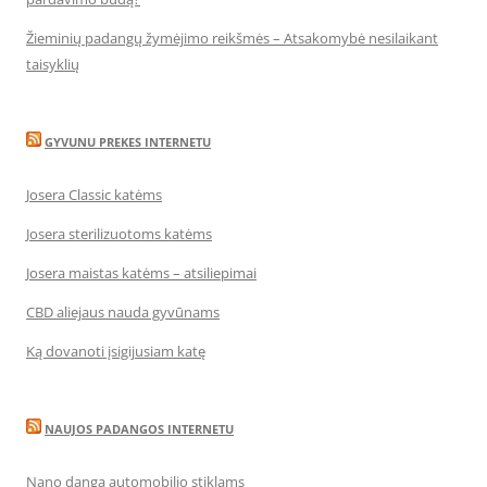
Žieminių padangų žymėjimo reikšmės – Atsakomybė nesilaikant
taisyklių
GYVUNU PREKES INTERNETU
Josera Classic katėms
Josera sterilizuotoms katėms
Josera maistas katėms – atsiliepimai
CBD aliejaus nauda gyvūnams
Ką dovanoti įsigijusiam katę
NAUJOS PADANGOS INTERNETU
Nano danga automobilio stiklams