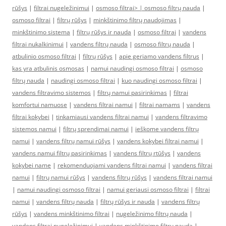
rūšys
|
filtrai nugeležinimui
|
osmoso filtrai> |
osmoso filtrų nauda
|
osmoso filtrai
|
filtrų rūšys
|
minkštinimo filtrų naudojimas
|
minkštinimo sistema
|
filtrų rūšys ir nauda
|
osmoso filtrai
|
vandens
filtrai nukalkinimui
|
vandens filtrų nauda
|
osmoso filtrų nauda
|
atbulinio osmoso filtrai
|
filtrų rūšys
|
apie geriamo vandens filtrus
|
kas yra atbulinis osmosas
|
namui naudingi osmoso filtrai
|
osmoso
filtrų nauda
|
naudingi osmoso filtrai
|
kuo naudingi osmoso filtrai
|
vandens filtravimo sistemos
|
filtrų namui pasirinkimas
|
filtrai
komfortui namuose
|
vandens filtrai namui
|
filtrai namams
|
vandens
filtrai kokybei
|
tinkamiausi vandens filtrai namui
|
vandens filtravimo
sistemos namui
|
filtrų sprendimai namui
|
ieškome vandens filtrų
namui
|
vandens filtrų namui rūšys
|
vandens kokybei filtrai namui
|
vandens namui filtrų pasirinkimas
|
vandens filtrų rtūšys
|
vandens
kokybei name
|
rekomenduojami vandens filtrai namui
|
vandens filtrai
namui
|
filtrų namui rūšys
|
vandens filtrų rūšys
|
vandens filtrai namui
|
namui naudingi osmoso filtrai
|
namui geriausi osmoso filtrai
|
filtrai
namui
|
vandens filtrų nauda
|
filtrų rūšys ir nauda
|
vandens filtrų
rūšys
|
vandens minkštinimo filtrai
|
nugeležinimo filtrų nauda
|
vandens filtrai nugeležinimui
|
vandens minkštinimo filtrų nauda
|