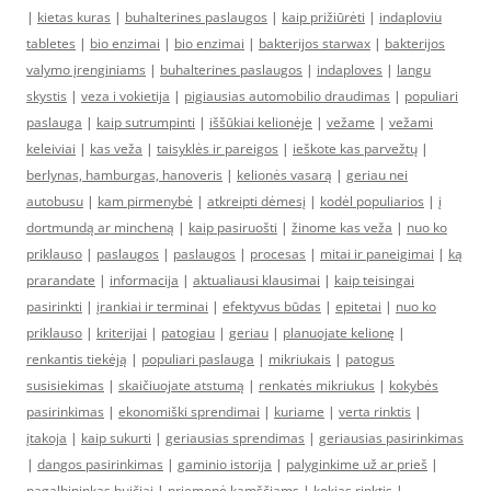
|
kietas kuras
|
buhalterines paslaugos
|
kaip prižiūrėti
|
indaploviu
tabletes
|
bio enzimai
|
bio enzimai
|
bakterijos starwax
|
bakterijos
valymo įrenginiams
|
buhalterines paslaugos
|
indaploves
|
langu
skystis
|
veza i vokietija
|
pigiausias automobilio draudimas
|
populiari
paslauga
|
kaip sutrumpinti
|
iššūkiai kelionėje
|
vežame
|
vežami
keleiviai
|
kas veža
|
taisyklės ir pareigos
|
ieškote kas parvežtų
|
berlynas, hamburgas, hanoveris
|
kelionės vasarą
|
geriau nei
autobusu
|
kam pirmenybė
|
atkreipti dėmesį
|
kodėl populiarios
|
į
dortmundą ar mincheną
|
kaip pasiruošti
|
žinome kas veža
|
nuo ko
priklauso
|
paslaugos
|
paslaugos
|
procesas
|
mitai ir paneigimai
|
ką
prarandate
|
informacija
|
aktualiausi klausimai
|
kaip teisingai
pasirinkti
|
įrankiai ir terminai
|
efektyvus būdas
|
epitetai
|
nuo ko
priklauso
|
kriterijai
|
patogiau
|
geriau
|
planuojate kelionę
|
renkantis tiekėją
|
populiari paslauga
|
mikriukais
|
patogus
susisiekimas
|
skaičiuojate atstumą
|
renkatės mikriukus
|
kokybės
pasirinkimas
|
ekonomiški sprendimai
|
kuriame
|
verta rinktis
|
įtakoja
|
kaip sukurti
|
geriausias sprendimas
|
geriausias pasirinkimas
|
dangos pasirinkimas
|
gaminio istorija
|
palyginkime už ar prieš
|
pagalbininkas buičiai
|
priemonė kamščiams
|
kokias rinktis
|