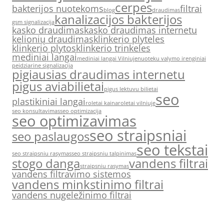
cerpes
bakterijos nuotekoms
filtrai
blog
draudimas
kanalizacijos bakterijos
gsm signalizacija
kasko draudimas
kasko draudimas internetu
kelionių draudimas
klinkerio plyteles
klinkerio plytos
klinkerio trinkeles
mediniai langai
mediniai langai Vilniuje
nuoteku valymo irenginiai
peidziarine signalizacija
pigiausias draudimas internetu
pigus aviabilietai
pigus lektuvu bilietai
seo
plastikiniai langai
roletai kaina
roletai vilniuje
seo konsultavimas
seo optimizacija
seo optimizavimas
seo straipsniai
seo paslaugos
seo tekstai
seo straipsniu rasymas
seo straipsniu talpinimas
stogo danga
vandens filtrai
straipsniu rasymas
vandens filtravimo sistemos
vandens minkstinimo filtrai
vandens nugeležinimo filtrai