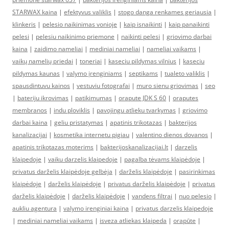
STARWAX kaina
|
efektyvus valiklis
|
stogo danga renkames geriausia
|
klinkeris
|
pelesio naikinimas vonioje
|
kaip isnaikinti
|
kaip panaikinti
pelesi
|
pelesiu naikinimo priemone
|
naikinti pelesi
|
griovimo darbai
kaina
|
zaidimo nameliai
|
mediniai nameliai
|
nameliai vaikams
|
vaikų namelių priedai
|
toneriai
|
kaseciu pildymas vilnius
|
kaseciu
pildymas kaunas
|
valymo įrenginiams
|
septikams
|
tualeto valiklis
|
spausdintuvu kainos
|
vestuviu fotografai
|
muro sienu griovimas
|
seo
|
bateriju ikrovimas
|
patikimumas
|
orapute JDK S 60
|
oraputes
membranos
|
indu ploviklis
|
pavojingu atlieku tvarkymas
|
griovimo
darbai kaina
|
geliu pristatymas
|
apatinis trikotazas
|
bakterijos
kanalizacijai
|
kosmetika internetu pigiau
|
valentino dienos dovanos
|
apatinis trikotazas moterims
|
bakterijoskanalizacijai.lt
|
darzelis
klaipedoje
|
vaiku darzelis klaipedoje
|
pagalba tėvams klaipėdoje
|
privatus darželis klaipėdoje gelbėja
|
darželis klaipėdoje
|
pasirinkimas
klaipėdoje
|
darželis klaipėdoje
|
privatus darželis klaipėdoje
|
privatus
darželis klaipėdoje
|
darželis klaipėdoje
|
vandens filtrai
|
nuo pelesio
|
aukliu agentura
|
valymo irenginiai kaina
|
privatus darzelis klaipedoje
|
mediniai nameliai vaikams
|
isveza atliekas klaipeda
|
orapūte
|