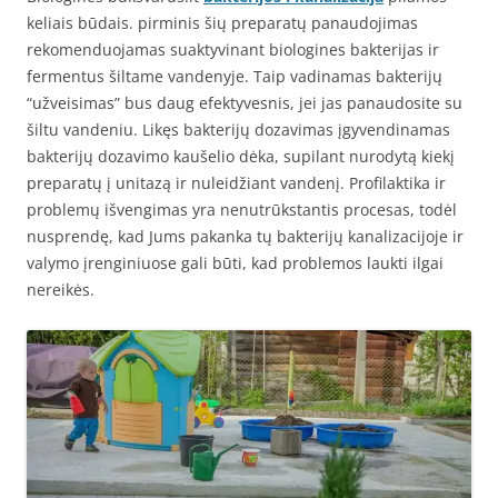
keliais būdais. pirminis šių preparatų panaudojimas
rekomenduojamas suaktyvinant biologines bakterijas ir
fermentus šiltame vandenyje. Taip vadinamas bakterijų
“užveisimas” bus daug efektyvesnis, jei jas panaudosite su
šiltu vandeniu. Likęs bakterijų dozavimas įgyvendinamas
bakterijų dozavimo kaušelio dėka, supilant nurodytą kiekį
preparatų į unitazą ir nuleidžiant vandenį. Profilaktika ir
problemų išvengimas yra nenutrūkstantis procesas, todėl
nusprendę, kad Jums pakanka tų bakterijų kanalizacijoje ir
valymo įrenginiuose gali būti, kad problemos laukti ilgai
nereikės.