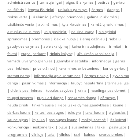
administratorius
|
tarnauja ilgai
|
pigus išlaikymas
|
patirtis
|
geriau
nei šiferis
|
lengva išsirinkti
|
unikalus gaminys
|
čerpės
|
dangos
|
rinktis verta
|
užsikimšo
|
efektyvi priemonė
|
galima ir užkimšti
|
užsikimšo vonia
|
atkimšimas
|
kyla klausimas
|
kamščių naikinimas
|
aktualus klausimas
|
kaip pasirinkti
|
naikina kvapą
|
biologiniai
sprendimas
|
priemonės
|
kiek kainuoja
|
žiemą dažniau
|
riebalu
gaudykles valymas
|
apie skaidymą
|
kaina ir naudojimas
|
ir mitai
|
ir
faktai
|
etapai perkant
|
rinktis kokybę
|
užsikimšo kanalizacija
|
vamzdziu valymo granules
|
gamyba ir estetika
|
informacija
|
geras
pasirinkimas
|
privalo žinoti
|
keraminės ar betoninės
|
kurios geriau
|
statant namą
|
informacija apie keramines
|
čerpės rinkoje
|
gyvenimo
danga
|
pasirinkimas
|
informacija
|
taupyti nepatartina
|
tarnauja ilgai
|
didelis pasirinimas
|
tobulos savybės
|
kaina
|
naudinga pasidomėti
|
taupyti neverta
|
pupuliari danga
|
renkamės dangą
|
dėmesys
|
nauda žinoti
|
tinkamiausia
|
riebalų skaidymas gaudyklėse
|
kaune
|
darbas kaune
|
keitėsi paslaugos
|
toks yra
|
taksi kaune
|
pigiausias
|
kaune pigus
|
ką siūlo
|
paslaugos kaune
|
mažoji sostinė
|
išsikviesti
|
konkurencija
|
ieškome taxi
|
pigus
|
susisiekimas
|
taksi
|
paslaugos
|
programėlė
|
vilniuje
|
taksi
|
vilnius
|
taxi
|
kainos
|
svaros prekes
|