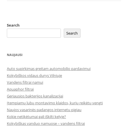
Search
Search
NAUJAUSI
Auto supirkimas greitam automobilio pardavimui
Kokybiškos vidaus durys Vilniuje
Vandens filtrai namui
Aquaphor filtrai
Geriausios bakterijos kanalizacijai
Įtempiamų lubų montavimo klaidos, kurių reikėtų vengti
Naujos vasarinės padangos internetu pigiau
Kokie netikėtumai gali iškilti kelyje?
Kokybiškas vanduo namuose – vandens filtrai