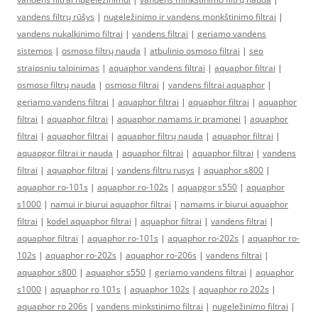
vandens filtrų rūšys
|
nugeležinimo ir vandens monkštinimo filtrai
|
vandens nukalkinimo filtrai
|
vandens filtrai
|
geriamo vandens
sistemos
|
osmoso filtrų nauda
|
atbulinio osmoso filtrai
|
seo
straipsniu talpinimas
|
aquaphor vandens filtrai
|
aquaphor filtrai
|
osmoso filtrų nauda
|
osmoso filtrai
|
vandens filtrai aquaphor
|
geriamo vandens filtrai
|
aquaphor filtrai
|
aquaphor filtrai
|
aquaphor
filtrai
|
aquaphor filtrai
|
aquaphor namams ir pramonei
|
aquaphor
filtrai
|
aquaphor filtrai
|
aquaphor filtrų nauda
|
aquaphor filtrai
|
aquapgor filtrai ir nauda
|
aquaphor filtrai
|
aquaphor filtrai
|
vandens
filtrai
|
aquaphor filtrai
|
vandens filtru rusys
|
aquaphor s800
|
aquaphor ro-101s
|
aquaphor ro-102s
|
aquapgor s550
|
aquaphor
s1000
|
namui ir biurui aquaphor filtrai
|
namams ir biurui aquaphor
filtrai
|
kodel aquaphor filtrai
|
aquaphor filtrai
|
vandens filtrai
|
aquaphor filtrai
|
aquaphor ro-101s
|
aquaphor ro-202s
|
aquaphor ro-
102s
|
aquaphor ro-202s
|
aquaphor ro-206s
|
vandens filtrai
|
aquaphor s800
|
aquaphor s550
|
geriamo vandens filtrai
|
aquaphor
s1000
|
aquaphor ro 101s
|
aquaphor 102s
|
aquaphor ro 202s
|
aquaphor ro 206s
|
vandens minkstinimo filtrai
|
nugeležinimo filtrai
|