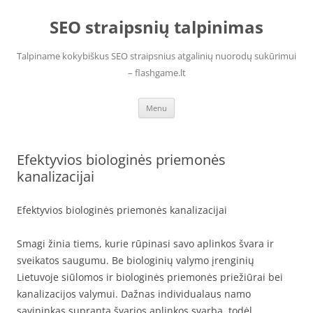
Skip
to
SEO straipsnių talpinimas
content
Talpiname kokybiškus SEO straipsnius atgalinių nuorodų sukūrimui
– flashgame.lt
Menu
Efektyvios biologinės priemonės
kanalizacijai
Efektyvios biologinės priemonės kanalizacijai
Smagi žinia tiems, kurie rūpinasi savo aplinkos švara ir
sveikatos saugumu. Be biologinių valymo įrenginių
Lietuvoje siūlomos ir biologinės priemonės priežiūrai bei
kanalizacijos valymui. Dažnas individualaus namo
savininkas supranta švarios aplinkos svarbą, todėl