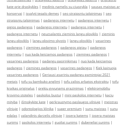
kate prie draskykles
|
medinis namelis su ciuozykla
|
sausas maistas ar
konservai
|
isvalyti tepalo demes
|
seo straipsniu talpinimas
|
seo
straipsniu talpinimas
|
padangos internetu
|
padangos internetu
|
pigios padangos
|
padangos internetu
|
padangos internetu
|
padangos internetu
|
neuzsalantis zieminis langu ploviklis
|
zieminis
langu ploviklis
|
langu plovimo skystis
|
langu ploviklis
|
vasarines
padangos
|
ziemines padangos
|
padangos pigiau
|
padangos
internetu
|
nuo kada keiciamos padangos
|
ziemines padangos
|
vasarines padangos
|
padangu pasirinkimas
|
nuo kada keiciamos
padangos
|
ziemines padangos
|
vasarines padangos
|
Kiek kainuoja
vasarines padangos
|
Geriausi asariniu padangu gamintojai 2021
metais
|
tofu su bambuko anglimi
|
tofu zalios arbatos ekstraktu
|
tofu
kraikas originalus
|
prekiu gyvunams grazinimas
|
elektromobiliu
krovimo stoteles
|
paskolos bustui
|
mini paskolos internetu
|
kaciu
mityba
|
išmokykite katę
|
perkraustymo paslaugos vilniuje
|
meistras
vilniuje
|
odontologijos klinika
|
super premium
|
sunu maistas
|
sunu
edalas
|
valandinis darzelis vilniuje
|
josera katems
|
josera maistas
sunims
|
paskolos internetu
|
guoliai sunims
|
dubeneliai sunims
|