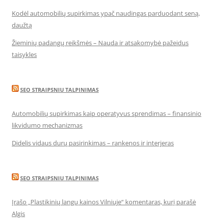
Kodėl automobilių supirkimas ypač naudingas parduodant seną,
daužtą
Žieminių padangų reikšmės – Nauda ir atsakomybė pažeidus
taisykles
SEO STRAIPSNIU TALPINIMAS
Automobilių supirkimas kaip operatyvus sprendimas – finansinio
likvidumo mechanizmas
Didelis vidaus durų pasirinkimas – rankenos ir interjeras
SEO STRAIPSNIU TALPINIMAS
Įrašo „Plastikinių langų kainos Vilniuje“ komentaras, kurį parašė
Algis