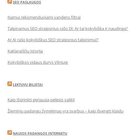
SEO PASLAUGOS
Namui rekomenduojami vandens filtrai
Talpinamus SEO straipsnius rašo DI: Ar tai kokybiška ir naudinga?
Ar AI rašo kokybiškus SEO straipsnius talpinimui?
Kaklaraiščių istorija
Kokybiškos vidaus durys Vilniuje
LEKTUVU BILIETAI
Kaip išsirinkti geriausią pelėsio valiklį
Žieminių padangų žymėjimas yra svarbus – kaip išvengti klaidų
NAUJOS PADANGOS INTERNETU