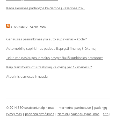
Kada žieminės padangos keičiamos į vasarines 2025
STRAIPSNIU TALPINIMAS
Geriausias pasirinkimas yra auto supirkimas – kodėl?
Automobilių supirkimas padeda išspręsti finansų trūkumą
Tekinimo paslaugos ir realūs pavyzdžiai iš sunkiosios pramonės
Kaip transformuoti užsakymų valdymą per 12 mėnesių?
Atbulinis osmosas ir nauda
© 2014
SEO straipsniu talpinimas
|
internetine parduotuve
|
padangų
žymėjimas
|
padangų žymėjimas
|
žieminių padangų žymėjimas
|
filtrų