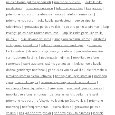
pelesio kvapa galima panaikinti
|
priemone nuo voru
|
lauko kubilai
pardavimui
|
priemonė nuo vorų
|
telefonų remontas
|
kas yra seo
|
priemone nuo voru
|
telefonų remontas
|
telefonų remontas
|
priemonė nuo vorų
|
lauko kubilai pardavimui
|
seo straipsniu
talpinimas
|
geriausias pelėsio valiklis
|
seo straipsniu talpinimas
|
kaip
isvengti pelesio atsiradimo namuose
|
kaip išsirinkti geriausią valiklį
pelėsiui
|
puiki dovana vaikams
|
smagiam žaidimui kieme
|
aikštelės
vaikų laiko praleidimui
|
telefonų remontas naudingas
|
geriausias
kaciu kraikas
|
dazniausiai gendantys telefonai
|
geriausias maistas
sterilizuotoms katėms
|
padangų žymėjimas
|
mobiliųjų telefonų
remontas
|
sterilizuotoms katėms geriausias
|
kiek kainuoja kubilai
|
dažnai gendantys telefonai
|
geriausias vonios valiklis
|
elektromobiliu
ikrovimo stoteliu pletra lietuvoje
|
lietuvoje daugeja stoteliu
|
padangų
žymėjimas reikalingas
|
vasarinės padangos elektromobiliams
|
naudingas žieminių padangų žymėjimas
|
kuo naudingas remontas
|
mobiliųjų telefonų remontas
|
geriausias valiklis peliui
|
efektyvi
priemone nuo voru
|
efektyviai veikiantis pelėsio valiklis
|
priemonė
nuo vorų
|
telefonų remontas
|
josera classic
|
geriausias pelesio
valiklis
|
kas yra seo straipsniai
|
seo straipsniu talpinimas
|
isorinis