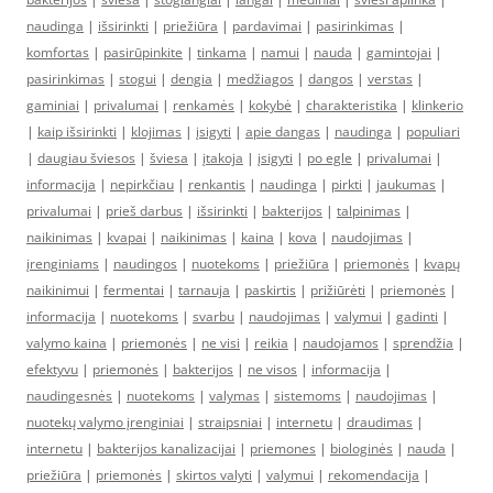
naudinga
|
išsirinkti
|
priežiūra
|
pardavimai
|
pasirinkimas
|
komfortas
|
pasirūpinkite
|
tinkama
|
namui
|
nauda
|
gamintojai
|
pasirinkimas
|
stogui
|
dengia
|
medžiagos
|
dangos
|
verstas
|
gaminiai
|
privalumai
|
renkamės
|
kokybė
|
charakteristika
|
klinkerio
|
kaip išsirinkti
|
klojimas
|
įsigyti
|
apie dangas
|
naudinga
|
populiari
|
daugiau šviesos
|
šviesa
|
įtakoja
|
įsigyti
|
po egle
|
privalumai
|
informacija
|
nepirkčiau
|
renkantis
|
naudinga
|
pirkti
|
jaukumas
|
privalumai
|
prieš darbus
|
išsirinkti
|
bakterijos
|
talpinimas
|
naikinimas
|
kvapai
|
naikinimas
|
kaina
|
kova
|
naudojimas
|
įrenginiams
|
naudingos
|
nuotekoms
|
priežiūra
|
priemonės
|
kvapų
naikinimui
|
fermentai
|
tarnauja
|
paskirtis
|
prižiūrėti
|
priemonės
|
informacija
|
nuotekoms
|
svarbu
|
naudojimas
|
valymui
|
gadinti
|
valymo kaina
|
priemonės
|
ne visi
|
reikia
|
naudojamos
|
sprendžia
|
efektyvu
|
priemonės
|
bakterijos
|
ne visos
|
informacija
|
naudingesnės
|
nuotekoms
|
valymas
|
sistemoms
|
naudojimas
|
nuotekų valymo įrenginiai
|
straipsniai
|
internetu
|
draudimas
|
internetu
|
bakterijos kanalizacijai
|
priemones
|
biologinės
|
nauda
|
priežiūra
|
priemonės
|
skirtos valyti
|
valymui
|
rekomendacija
|