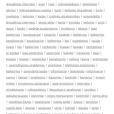
draudimas internetu
|
auto
|
ryga
|
mikroautobusu
|
talpinimas
|
akcijos
|
mikroautobusu nuoma
|
turto
|
kelionės draudimas
|
turto
|
sveikatos
|
kelionės
|
kasko
|
civilinės atsakomybės
|
automobilio
|
draudimas internetu
|
teisės aktai
|
kaina
|
gyvybės
|
kelionių
|
turto
|
tpvca
|
kasko
|
padeda taupantiems
|
problema
|
blogas
|
apie
bakterijas
|
kanalizacijai
|
situacija
|
padeda
|
bakterijos
|
bakterijos
kanalizacijai
|
kanalizacijai
|
bakterijos
|
bio
|
nuotekoms
|
nauda
|
švara
|
bio
|
bakterijos
|
renkamės
|
kvapas
|
kvapas
|
nemalonus
|
ar kenkia
|
kaip atsikratyti
|
patarimai
|
kokybė
|
įrenginiai
|
tipai
|
kvapas
|
kvapai
|
nepatinka
|
kanalizacija
|
naikina
|
kaina
|
priemonės
|
sprendžiamos problemos
|
priežiūrai
|
efektyvios priemonės
|
bakterijos
|
sprendimo būdai
|
informacija
|
biologiniai
|
informacija
|
namui
|
kainos
|
priežastys
|
bausmės
|
kontrolė
|
kameros
|
tiriami
įvykiai
|
privalomos paslaugos
|
apie privalomą
|
internetu
|
privalomasis
|
vykstantiems
|
klausimai ir atsakymai
|
sąvokos
|
populiariausias
|
požymiai
|
stoge montuojami
|
galimybė
|
namo akys
|
naudinga žiemą
|
stoglangiai
|
metas pirkti
|
šviesa
|
terminai
|
svarbi dalis
|
atvejai
|
paslauga
|
verta
|
kokybė
|
klaidos
|
pirkti
|
bakterijos
|
šviesa
|
stoglangiai
|
langai
|
mediniai
|
šviesi aplinka
|