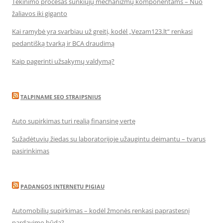
Tekinimo procesas sunkiųjų mechanizmų komponentams – Nuo
žaliavos iki giganto
Kai ramybė yra svarbiau už greitį, kodėl „Vezam123.lt“ renkasi
pedantišką tvarką ir BCA draudimą
Kaip pagerinti užsakymų valdymą?
TALPINAME SEO STRAIPSNIUS
Auto supirkimas turi realią finansinę vertę
Sužadėtuvių žiedas su laboratorijoje užaugintu deimantu – tvarus
pasirinkimas
PADANGOS INTERNETU PIGIAU
Automobilių supirkimas – kodėl žmonės renkasi paprastesnį
pardavimo būdą?