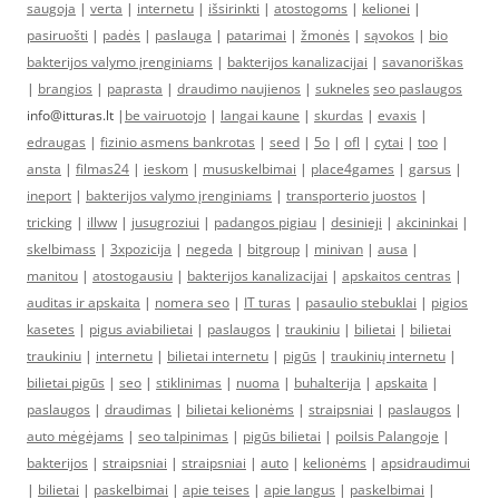
saugoja
|
verta
|
internetu
|
išsirinkti
|
atostogoms
|
kelionei
|
pasiruošti
|
padės
|
paslauga
|
patarimai
|
žmonės
|
sąvokos
|
bio
bakterijos valymo įrenginiams
|
bakterijos kanalizacijai
|
savanoriškas
|
brangios
|
paprasta
|
draudimo naujienos
|
sukneles
seo paslaugos
info@itturas.lt |
be vairuotojo
|
langai kaune
|
skurdas
|
evaxis
|
edraugas
|
fizinio asmens bankrotas
|
seed
|
5o
|
ofl
|
cytai
|
too
|
ansta
|
filmas24
|
ieskom
|
mususkelbimai
|
place4games
|
garsus
|
ineport
|
bakterijos valymo įrenginiams
|
transporterio juostos
|
tricking
|
illww
|
jusugroziui
|
padangos pigiau
|
desinieji
|
akcininkai
|
skelbimass
|
3xpozicija
|
negeda
|
bitgroup
|
minivan
|
ausa
|
manitou
|
atostogausiu
|
bakterijos kanalizacijai
|
apskaitos centras
|
auditas ir apskaita
|
nomera seo
|
IT turas
|
pasaulio stebuklai
|
pigios
kasetes
|
pigus aviabilietai
|
paslaugos
|
traukiniu
|
bilietai
|
bilietai
traukiniu
|
internetu
|
bilietai internetu
|
pigūs
|
traukinių internetu
|
bilietai pigūs
|
seo
|
stiklinimas
|
nuoma
|
buhalterija
|
apskaita
|
paslaugos
|
draudimas
|
bilietai kelionėms
|
straipsniai
|
paslaugos
|
auto mėgėjams
|
seo talpinimas
|
pigūs bilietai
|
poilsis Palangoje
|
bakterijos
|
straipsniai
|
straipsniai
|
auto
|
kelionėms
|
apsidraudimui
|
bilietai
|
paskelbimai
|
apie teises
|
apie langus
|
paskelbimai
|