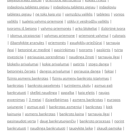
indaploviu tabletes pigiau
|
indaploviu tabletes pigiau
|
indaploviu
tabletes pigiau
|
ne toks kaip visi
|
vamzdziu valiklis
|
tabletes
|
vonios
valiklis
|
tualeto valymo priemonė
|
stiklų ir veidrodžių valiklis
|
tvoroms iš betono
|
valymo priemonės
|
arko blokeliai
|
išskirtinė tvora
|
idomus straipsniai
|
valymas priemone
|
priemonė valymui
|
rulonais
|
išbandykite granules
|
priemonės
|
gaudyklių priežiūrai
|
tarnauja
ilgai
|
betoninė ar medinė
|
pasirinkimas
|
tvoroms
|
paskirtis
|
tvirta
investicija
|
geriausias sprendimas
|
naudinga žinoti
|
tarnauja ilgai
|
blokelių privalumai
|
kokie privalumai
|
patirtis
|
stogo danga
|
betoninės čerpės
|
dangos privalumai
|
geriausia danga
|
faktai
|
fizinio asmens bankrotas
|
fizinių asmenų bankroto įstatymas
|
bankrotas
|
bankroto pasekmės
|
turintiems skolų
|
asmuo gali
bankrutuoti
|
skelbti naudinga
|
pagalba
|
kaip elgtis
|
naujas
gyvenimas
|
3 metai
|
išsigelbėjimas
|
asmens bankrotas
|
europos
sąjungoje
|
asmuo gali
|
bankrotas asmeniui
|
bankrotas
|
kiek
kainuoja
|
asmens bankrotas
|
bankroto kaina
|
tarnauja ilgai
|
pasinaudoti verta
|
daug bankrutuojančių
|
bankroto procesas
|
norint
bankrutuoti
|
naudinga bankrutuoti
|
taupykite laiką
|
skaudi pamoka
|