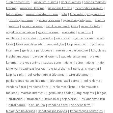
sunu dziovintuvai
|
konservai sunims
|
kaciu tualetas
|
sausas maistas
katems
|
konservai katems
|
silikoninis kraikas
|
bentonitinis kraikas
|
tofu kraikas
|
sausas maistas sunims
|
info
|
kaip sutaupyti gyvunams
|
prekes gyvunams
|
gyvunu prieziura
|
gyvunu augintojams
|
šunims
|
katėms
|
gyvunu prekes
|
tofu kraiko naudojimas
|
ar patiks tofu
|
augalinė alternatyva
|
gyvunu prekes
|
kontaktai
|
apie mus
|
naujienos
|
nuorodos
|
nuorodos
|
nuorodos
|
gyvunu prekes
|
edalo
itaka
|
itaka sunu isvaizdai
|
sunu mityba
|
kaip sutaupyti
|
gyvunams
internetu
|
geriausia parduotuve
|
internetine parduotuve
|
kokybiskas
ir subalansuotas
|
pavadeliai katems
|
pavadeliai sunims
|
prekes
katems
|
prekes sunims
|
sausas sunu maistas
|
sunu maistas
|
kaip
ismokyti
|
ypatingas kraikas
|
akcija prekems
|
geriausi siltnamiai
|
kaip issirinkti
|
polikarbonatiniai šiltnamiai
|
tvirti siltnamiai
|
polikarbonatiniai atsiliepimai
|
šiltnamiai atsiliepimai
|
led reklama
|
vandens filtrai
|
vandens filtrai
|
renkamės filtrus
|
tinkamiausias
maistas
|
maistas internetu
|
geriausias ėdalas
|
augintojams
|
blogas
|
straipsniai
|
straipsniai
|
straipsniai
|
fejerverkai
|
ieskantiems filtru
|
filtrai namui
|
filtru nauda
|
vandens filtrai
|
vandens filtrai
|
biologinės bakterijos
|
kanalizacijos kvapas
|
kanalizacijos bakterijos
|