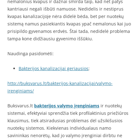
nemalonius kvapus ir dažnai smirda taip, kad net patys
kantriausi negali išbūti namuose. Nedidelis ir nestiprus
kvapas kanalizacijoje nėra didelė bėda, bet per nuotekų
sistemą namus pasiekiantis kvapas ypač nemalonus kai juo
prisipildo gyvenamos erdvės. Štai tada, nedidelė problema
tampa kone didžiausiu gyvenimo iššūkiu.
Naudinga pasidomėti:
Bakterijos kanalizacijai geriausios
;
http://buksvarus.lt/bakterijos-kanalizacijai/valymo-
irenginiams/
Buksvarus.lt
bakterijos valymo įrenginiams
ir nuotekų
sistemai, efektyviai sprendžia tiek profilaktinius priežiūros
klausimus, tiek atsiradusias problemas dėl užsikišusios
nuotekų sistemos. Kiekvienas individualaus namo
savininkas nenorėtų, kad jo valymo įrenginiai dirbtu ne