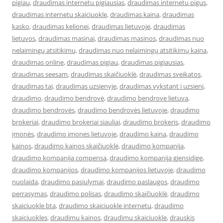
pigiau
,
draudimas internetu pigiausias
,
draudimas internetu pigus
,
draudimas internetu skaiciuokle
,
draudimas kaina
,
draudimas
kasko
,
draudimas kelionei
,
draudimas lietuvoje
,
draudimas
lietuvos
,
draudimas masinai
,
draudimas masinos
,
draudimas nuo
nelaimingų atsitikimų
,
draudimas nuo nelaimingų atsitikimų kaina
,
draudimas online
,
draudimas pigiau
,
draudimas pigiausias
,
draudimas seesam
,
draudimas skaičiuoklė
,
draudimas sveikatos
,
draudimas tai
,
draudimas uzsienyje
,
draudimas vykstant i uzsieni
,
draudimo
,
draudimo bendrovė
,
draudimo bendrove lietuva
,
draudimo bendrovės
,
draudimo bendrovės lietuvoje
,
draudimo
brokeriai
,
draudimo brokeriai siauliai
,
draudimo brokeris
,
draudimo
įmonės
,
draudimo imones lietuvoje
,
draudimo kaina
,
draudimo
kainos
,
draudimo kainos skaičiuoklė
,
draudimo kompanija
,
draudimo kompanija compensa
,
draudimo kompanija gjensidige
,
draudimo kompanijos
,
draudimo kompanijos lietuvoje
,
draudimo
nuolaida
,
draudimo pasiulymai
,
draudimo paslaugos
,
draudimo
perrasymas
,
draudimo polisas
,
draudimo skaičiuoklė
,
draudimo
skaiciuokle bta
,
draudimo skaiciuokle internetu
,
draudimo
skaiciuokles
,
draudimu kainos
,
draudimu skaiciuokle
,
drauskis