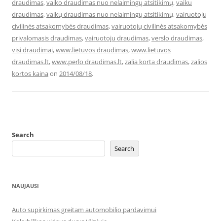
draudimas
,
vaiko draudimas nuo nelaimingų atsitikimų
,
vaiku
draudimas
,
vaikų draudimas nuo nelaimingų atsitikimų
,
vairuotojų
civilinės atsakomybės draudimas
,
vairuotojų civilinės atsakomybės
privalomasis draudimas
,
vairuotoju draudimas
,
verslo draudimas
,
visi draudimai
,
www.lietuvos draudimas
,
www.lietuvos
draudimas.lt
,
www.perlo draudimas.lt
,
zalia korta draudimas
,
zalios
kortos kaina
on
2014/08/18
.
Search
Search
NAUJAUSI
Auto supirkimas greitam automobilio pardavimui