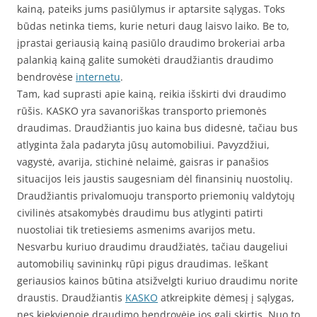
kainą, pateiks jums pasiūlymus ir aptarsite sąlygas. Toks
būdas netinka tiems, kurie neturi daug laisvo laiko. Be to,
įprastai geriausią kainą pasiūlo draudimo brokeriai arba
palankią kainą galite sumokėti draudžiantis draudimo
bendrovėse
internetu
.
Tam, kad suprasti apie kainą, reikia išskirti dvi draudimo
rūšis. KASKO yra savanoriškas transporto priemonės
draudimas. Draudžiantis juo kaina bus didesnė, tačiau bus
atlyginta žala padaryta jūsų automobiliui. Pavyzdžiui,
vagystė, avarija, stichinė nelaimė, gaisras ir panašios
situacijos leis jaustis saugesniam dėl finansinių nuostolių.
Draudžiantis privalomuoju transporto priemonių valdytojų
civilinės atsakomybės draudimu bus atlyginti patirti
nuostoliai tik tretiesiems asmenims avarijos metu.
Nesvarbu kuriuo draudimu draudžiatės, tačiau daugeliui
automobilių savininkų rūpi pigus draudimas. Ieškant
geriausios kainos būtina atsižvelgti kuriuo draudimu norite
draustis. Draudžiantis
KASKO
atkreipkite dėmesį į sąlygas,
nes kiekvienoje draudimo bendrovėje jos gali skirtis. Nuo to