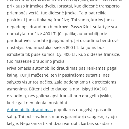
priklauso ir įmokos dydis. Įprastai, kuo didesnė transporto
priemonės vertė, tuo didesnė įmoka. Taip pat reikia
pasirinkti jums tinkamą franšizę. Tai suma, kurios jums
nepadengs draudimo bendrovė. Pavyzdžiui, sutartyje yra
numatyta franšizė 400 LT. Jūs palikę automobilį prie
parduotuvės randate jį apgadintą. Jei draudimo bendrovė
nustatys, kad nuostoliai siekia 800 LT, tai jums bus
išmokėta tik pusė sumos, t.y. 400 LT. Kuo didesnė franšizė,
tuo mažesnė draudimo įmoka.
Privalomasis automobilio draudimas pasirenkamas pagal
kainą. Kur ji mažesnė, ten ir pasirašoma sutartis, nes
sąlygos visur tos pačios. Žala padengiama tik tretiesiems
asmenims. Būtent dėl to daugelis nori įsigyti KASKO
draudimą, nes galima apsidrausti nuo daugelio įvykių,
kurie gali nemaloniai nustebinti.
Automobilių draudimas
populiarus daugelyje pasaulio
šalių. Tai polisas, kuris mums garantuoja saugesnį rytojų
kelyje. Nepakanka tik atidžiai vairuoti, kartais susidaro