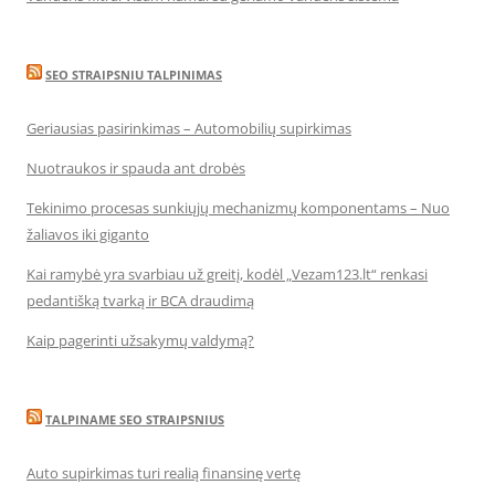
SEO STRAIPSNIU TALPINIMAS
Geriausias pasirinkimas – Automobilių supirkimas
Nuotraukos ir spauda ant drobės
Tekinimo procesas sunkiųjų mechanizmų komponentams – Nuo
žaliavos iki giganto
Kai ramybė yra svarbiau už greitį, kodėl „Vezam123.lt“ renkasi
pedantišką tvarką ir BCA draudimą
Kaip pagerinti užsakymų valdymą?
TALPINAME SEO STRAIPSNIUS
Auto supirkimas turi realią finansinę vertę