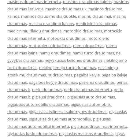
masinos draudimas internetu
,
masinos draudimas kainos
,
masinos
draudimas lietuvoje
,
masinos draudimas uk
,
masinos draudimo
kainos
,
masinos draudimo skaiciuokle
,
masinu draudimai
,
masinu
draudimas
,
masinu draudimo kainos
,
medicininis draudimas
,
medicininių išlaidų draudimas
,
motociklo draudimas
,
motociklo
draudimas internetu
,
motociklu draudimas
,
motorolerio
draudimas
,
motoroleriu draudimas
,
namo draudimas
,
namo
draudimas kaina
,
namu draudimas
,
namu turto draudimas
,
ne
gyvybės draudimas
,
neįvykusios kelionės draudimas
,
nekilnojamo
turto draudimas
,
nekilnojamojo turto draudimas
,
nelaimingų
atsitikimų draudimas
,
nt draudimas
,
pagalba kelyje
,
pagalba kelyje
draudimas
,
pagalbos kelyje draudimas
,
pasienio draudimas
,
perlas
draudimas lt
,
perlo draudimas
,
perlo draudimas internetu
,
perlo
draudimas.lt
,
pigiausi draudimai
,
pigiausias auto draudimas
,
pigiausias automobilio draudimas
,
pigiausias automobiliu
draudimas
,
pigiausias civilines atsakomybes draudimas
,
pigiausias
draudimas
,
pigiausias draudimas automobiliui
,
pigiausias
draudimas automobiliui internetu
,
pigiausias draudimas internetu
,
pigiausias kasko draudimas
,
pigiausias masinos draudimas
,
pigus