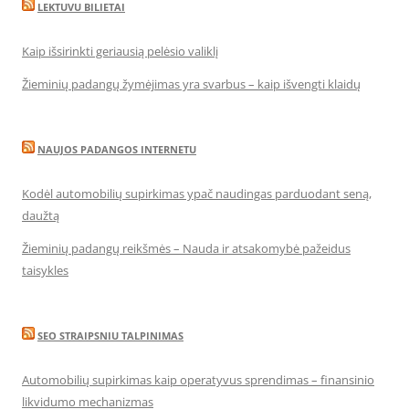
LEKTUVU BILIETAI
Kaip išsirinkti geriausią pelėsio valiklį
Žieminių padangų žymėjimas yra svarbus – kaip išvengti klaidų
NAUJOS PADANGOS INTERNETU
Kodėl automobilių supirkimas ypač naudingas parduodant seną,
daužtą
Žieminių padangų reikšmės – Nauda ir atsakomybė pažeidus
taisykles
SEO STRAIPSNIU TALPINIMAS
Automobilių supirkimas kaip operatyvus sprendimas – finansinio
likvidumo mechanizmas