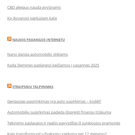
CBD aliejaus nauda gyvūnams
Ką dovanoti įsigijusiam katę
NAUJOS PADANGOS INTERNETU
Nano danga automobilio stiklams
Kada žieminės padangos keičiamos į vasarines 2025
STRAIPSNIU TALPINIMAS
Geriausias pasirinkimas yra auto supirkimas – kodėl?
Automobilių supirkimas padeda išspręsti finansų trūkumą
Tekinimo paslaugos ir realūs pavyzdžiai iš sunkiosios pramonės
Kaip transformuoti užsakymų valdymą per 12 mėnesių?