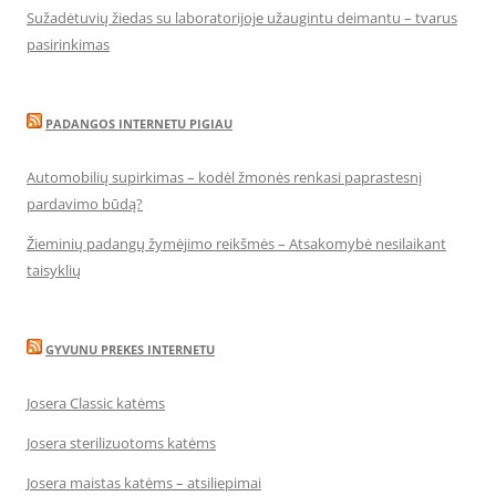
Sužadėtuvių žiedas su laboratorijoje užaugintu deimantu – tvarus
pasirinkimas
PADANGOS INTERNETU PIGIAU
Automobilių supirkimas – kodėl žmonės renkasi paprastesnį
pardavimo būdą?
Žieminių padangų žymėjimo reikšmės – Atsakomybė nesilaikant
taisyklių
GYVUNU PREKES INTERNETU
Josera Classic katėms
Josera sterilizuotoms katėms
Josera maistas katėms – atsiliepimai