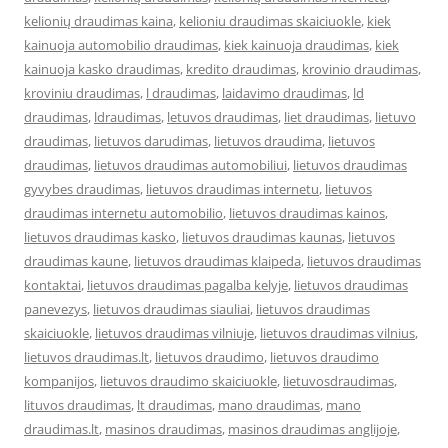
kelionių draudimas kaina
,
kelioniu draudimas skaiciuokle
,
kiek
kainuoja automobilio draudimas
,
kiek kainuoja draudimas
,
kiek
kainuoja kasko draudimas
,
kredito draudimas
,
krovinio draudimas
,
kroviniu draudimas
,
l draudimas
,
laidavimo draudimas
,
ld
draudimas
,
ldraudimas
,
letuvos draudimas
,
liet draudimas
,
lietuvo
draudimas
,
lietuvos darudimas
,
lietuvos draudima
,
lietuvos
draudimas
,
lietuvos draudimas automobiliui
,
lietuvos draudimas
gyvybes draudimas
,
lietuvos draudimas internetu
,
lietuvos
draudimas internetu automobilio
,
lietuvos draudimas kainos
,
lietuvos draudimas kasko
,
lietuvos draudimas kaunas
,
lietuvos
draudimas kaune
,
lietuvos draudimas klaipeda
,
lietuvos draudimas
kontaktai
,
lietuvos draudimas pagalba kelyje
,
lietuvos draudimas
panevezys
,
lietuvos draudimas siauliai
,
lietuvos draudimas
skaiciuokle
,
lietuvos draudimas vilniuje
,
lietuvos draudimas vilnius
,
lietuvos draudimas.lt
,
lietuvos draudimo
,
lietuvos draudimo
kompanijos
,
lietuvos draudimo skaiciuokle
,
lietuvosdraudimas
,
lituvos draudimas
,
lt draudimas
,
mano draudimas
,
mano
draudimas.lt
,
masinos draudimas
,
masinos draudimas anglijoje
,