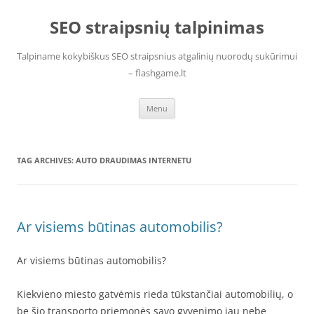
Skip
to
SEO straipsnių talpinimas
content
Talpiname kokybiškus SEO straipsnius atgalinių nuorodų sukūrimui
– flashgame.lt
Menu
TAG ARCHIVES:
AUTO DRAUDIMAS INTERNETU
Ar visiems būtinas automobilis?
Ar visiems būtinas automobilis?
Kiekvieno miesto gatvėmis rieda tūkstančiai automobilių, o
be šio transporto priemonės savo gyvenimo jau nebe