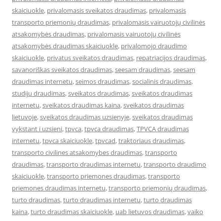
skaiciuokle
,
privalomasis sveikatos draudimas
,
privalomasis
transporto priemonių draudimas
,
privalomasis vairuotojų civilinės
atsakomybės draudimas
,
privalomasis vairuotojų civilinės
atsakomybės draudimas skaiciuokle
,
privalomojo draudimo
skaiciuokle
,
privatus sveikatos draudimas
,
repatriacijos draudimas
,
savanoriškas sveikatos draudimas
,
seesam draudimas
,
seesam
draudimas internetu
,
seimos draudimas
,
socialinis draudimas
,
studiju draudimas
,
sveikatos draudimas
,
sveikatos draudimas
internetu
,
sveikatos draudimas kaina
,
sveikatos draudimas
lietuvoje
,
sveikatos draudimas uzsienyje
,
sveikatos draudimas
vykstant i uzsieni
,
tpvca
,
tpvca draudimas
,
TPVCA draudimas
internetu
,
tpvca skaiciuokle
,
tpvcad
,
traktoriaus draudimas
,
transporto civilines atsakomybes draudimas
,
transporto
draudimas
,
transporto draudimas internetu
,
transporto draudimo
skaiciuokle
,
transporto priemones draudimas
,
transporto
priemones draudimas internetu
,
transporto priemonių draudimas
,
turto draudimas
,
turto draudimas internetu
,
turto draudimas
kaina
,
turto draudimas skaiciuokle
,
uab lietuvos draudimas
,
vaiko