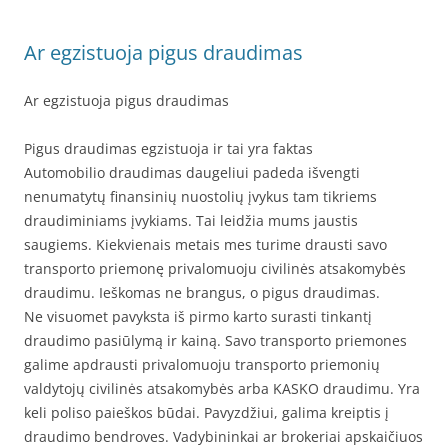
Ar egzistuoja pigus draudimas
Ar egzistuoja pigus draudimas
Pigus draudimas egzistuoja ir tai yra faktas
Automobilio draudimas daugeliui padeda išvengti
nenumatytų finansinių nuostolių įvykus tam tikriems
draudiminiams įvykiams. Tai leidžia mums jaustis
saugiems. Kiekvienais metais mes turime drausti savo
transporto priemonę privalomuoju civilinės atsakomybės
draudimu. Ieškomas ne brangus, o pigus draudimas.
Ne visuomet pavyksta iš pirmo karto surasti tinkantį
draudimo pasiūlymą ir kainą. Savo transporto priemones
galime apdrausti privalomuoju transporto priemonių
valdytojų civilinės atsakomybės arba KASKO draudimu. Yra
keli poliso paieškos būdai. Pavyzdžiui, galima kreiptis į
draudimo bendroves. Vadybininkai ar brokeriai apskaičiuos