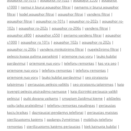
aquaphor ro-101s
|
aquaphor ro-102s
|
aquapgor s550
|
aquaphor
s1000
|
namui ir biurui aquaphor filtrai
|
namams ir biurui aquaphor
filtrai
|
kodel aquaphor filtrai
|
aquaphor filtrai
|
vandens filtrai
|
aquaphor filtrai
|
aquaphor ro-101s
|
aquaphor ro-202s
|
aquaphor ro-
102s
|
aquaphor ro-202s
|
aquaphor ro-206s
|
vandens filtrai
|
aquaphor s800
|
aquaphor s550
|
geriamo vandens filtrai
|
aquaphor
s1000
|
aquaphor ro 101s
|
aquaphor 102s
|
aquaphor ro 202s
|
aquaphor ro 206s
|
vandens minkstinimo filtrai
|
nugeležinimo filtrai
|
pelesio kvapa galima panaikinti
|
priemone nuo voru
|
lauko kubilai
pardavimui
|
priemonė nuo vorų
|
telefonų remontas
|
kas yra seo
|
priemone nuo voru
|
telefonų remontas
|
telefonų remontas
|
priemonė nuo vorų
|
lauko kubilai pardavimui
|
seo straipsniu
talpinimas
|
geriausias pelėsio valiklis
|
seo straipsniu talpinimas
|
kaip
isvengti pelesio atsiradimo namuose
|
kaip išsirinkti geriausią valiklį
pelėsiui
|
puiki dovana vaikams
|
smagiam žaidimui kieme
|
aikštelės
vaikų laiko praleidimui
|
telefonų remontas naudingas
|
geriausias
kaciu kraikas
|
dazniausiai gendantys telefonai
|
geriausias maistas
sterilizuotoms katėms
|
padangų žymėjimas
|
mobiliųjų telefonų
remontas
|
sterilizuotoms katėms geriausias
|
kiek kainuoja kubilai
|