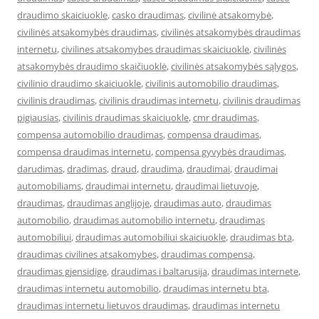
draudimo skaiciuokle
,
casko draudimas
,
civilinė atsakomybė
,
civilinės atsakomybės draudimas
,
civilinės atsakomybės draudimas
internetu
,
civilines atsakomybes draudimas skaiciuokle
,
civilinės
atsakomybės draudimo skaičiuoklė
,
civilinės atsakomybės sąlygos
,
civilinio draudimo skaiciuokle
,
civilinis automobilio draudimas
,
civilinis draudimas
,
civilinis draudimas internetu
,
civilinis draudimas
pigiausias
,
civilinis draudimas skaiciuokle
,
cmr draudimas
,
compensa automobilio draudimas
,
compensa draudimas
,
compensa draudimas internetu
,
compensa gyvybės draudimas
,
darudimas
,
dradimas
,
draud
,
draudima
,
draudimai
,
draudimai
automobiliams
,
draudimai internetu
,
draudimai lietuvoje
,
draudimas
,
draudimas anglijoje
,
draudimas auto
,
draudimas
automobilio
,
draudimas automobilio internetu
,
draudimas
automobiliui
,
draudimas automobiliui skaiciuokle
,
draudimas bta
,
draudimas civilines atsakomybes
,
draudimas compensa
,
draudimas gjensidige
,
draudimas i baltarusija
,
draudimas internete
,
draudimas internetu automobilio
,
draudimas internetu bta
,
draudimas internetu lietuvos draudimas
,
draudimas internetu