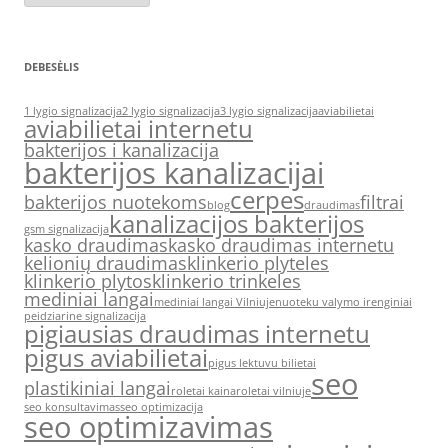
DEBESĖLIS
1 lygio signalizacija
2 lygio signalizacija
3 lygio signalizacija
aviabilietai
aviabilietai internetu
bakterijos i kanalizacija
bakterijos kanalizacijai
cerpes
bakterijos nuotekoms
filtrai
blog
draudimas
kanalizacijos bakterijos
gsm signalizacija
kasko draudimas
kasko draudimas internetu
kelionių draudimas
klinkerio plyteles
klinkerio plytos
klinkerio trinkeles
mediniai langai
mediniai langai Vilniuje
nuoteku valymo irenginiai
peidziarine signalizacija
pigiausias draudimas internetu
pigus aviabilietai
pigus lektuvu bilietai
seo
plastikiniai langai
roletai kaina
roletai vilniuje
seo konsultavimas
seo optimizacija
seo optimizavimas