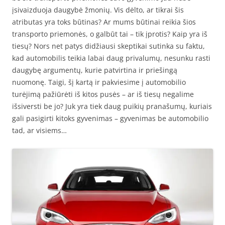
įsivaizduoja daugybė žmonių. Vis dėlto, ar tikrai šis
atributas yra toks būtinas? Ar mums būtinai reikia šios
transporto priemonės, o galbūt tai – tik įprotis? Kaip yra iš
tiesų? Nors net patys didžiausi skeptikai sutinka su faktu,
kad automobilis teikia labai daug privalumų, nesunku rasti
daugybę argumentų, kurie patvirtina ir priešingą
nuomonę. Taigi, šį kartą ir pakviesime į automobilio
turėjimą pažiūrėti iš kitos pusės – ar iš tiesų negalime
išsiversti be jo? Juk yra tiek daug puikių pranašumų, kuriais
gali pasigirti kitoks gyvenimas – gyvenimas be automobilio
tad, ar visiems…