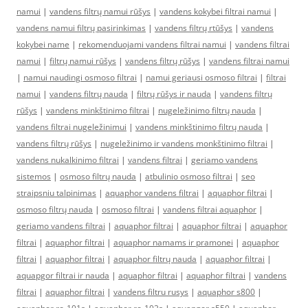
namui
|
vandens filtrų namui rūšys
|
vandens kokybei filtrai namui
|
vandens namui filtrų pasirinkimas
|
vandens filtrų rtūšys
|
vandens
kokybei name
|
rekomenduojami vandens filtrai namui
|
vandens filtrai
namui
|
filtrų namui rūšys
|
vandens filtrų rūšys
|
vandens filtrai namui
|
namui naudingi osmoso filtrai
|
namui geriausi osmoso filtrai
|
filtrai
namui
|
vandens filtrų nauda
|
filtrų rūšys ir nauda
|
vandens filtrų
rūšys
|
vandens minkštinimo filtrai
|
nugeležinimo filtrų nauda
|
vandens filtrai nugeležinimui
|
vandens minkštinimo filtrų nauda
|
vandens filtrų rūšys
|
nugeležinimo ir vandens monkštinimo filtrai
|
vandens nukalkinimo filtrai
|
vandens filtrai
|
geriamo vandens
sistemos
|
osmoso filtrų nauda
|
atbulinio osmoso filtrai
|
seo
straipsniu talpinimas
|
aquaphor vandens filtrai
|
aquaphor filtrai
|
osmoso filtrų nauda
|
osmoso filtrai
|
vandens filtrai aquaphor
|
geriamo vandens filtrai
|
aquaphor filtrai
|
aquaphor filtrai
|
aquaphor
filtrai
|
aquaphor filtrai
|
aquaphor namams ir pramonei
|
aquaphor
filtrai
|
aquaphor filtrai
|
aquaphor filtrų nauda
|
aquaphor filtrai
|
aquapgor filtrai ir nauda
|
aquaphor filtrai
|
aquaphor filtrai
|
vandens
filtrai
|
aquaphor filtrai
|
vandens filtru rusys
|
aquaphor s800
|