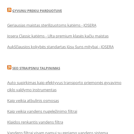
GYVUNU PREKIU PARDUOTUVE
Geriausias maistas sterilizuotoms katėms - JOSERA
Josera Classic katėms - Ulta premium klasės kačių maistas
Aukščiausios kokybės standartas Jūsų šuns mitybai - JOSERA
SEO STRAIPSNIU TALPINIMAS
Auto supirkimas kaip efektyvus transporto priemonės gyvavimo
ciklo valdymo instrumentas
Kaip veikia atbulinis osmosas
Kaip veikia vandens nugeležinimo filtrai
Klaidos renkantis vandens filtrą
Vandens filtrai visam namui su geriamo vandens sistema