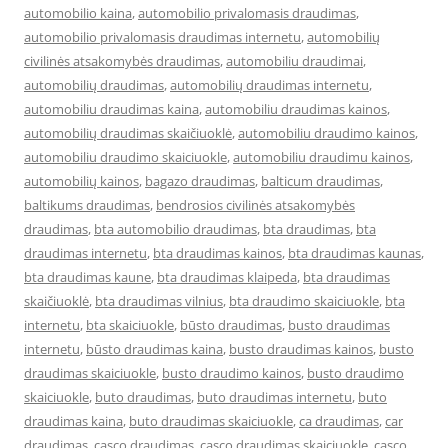
automobilio kaina
,
automobilio privalomasis draudimas
,
automobilio privalomasis draudimas internetu
,
automobilių
civilinės atsakomybės draudimas
,
automobiliu draudimai
,
automobilių draudimas
,
automobilių draudimas internetu
,
automobiliu draudimas kaina
,
automobiliu draudimas kainos
,
automobilių draudimas skaičiuoklė
,
automobiliu draudimo kainos
,
automobiliu draudimo skaiciuokle
,
automobiliu draudimu kainos
,
automobilių kainos
,
bagazo draudimas
,
balticum draudimas
,
baltikums draudimas
,
bendrosios civilinės atsakomybės
draudimas
,
bta automobilio draudimas
,
bta draudimas
,
bta
draudimas internetu
,
bta draudimas kainos
,
bta draudimas kaunas
,
bta draudimas kaune
,
bta draudimas klaipeda
,
bta draudimas
skaičiuoklė
,
bta draudimas vilnius
,
bta draudimo skaiciuokle
,
bta
internetu
,
bta skaiciuokle
,
būsto draudimas
,
busto draudimas
internetu
,
būsto draudimas kaina
,
busto draudimas kainos
,
busto
draudimas skaiciuokle
,
busto draudimo kainos
,
busto draudimo
skaiciuokle
,
buto draudimas
,
buto draudimas internetu
,
buto
draudimas kaina
,
buto draudimas skaiciuokle
,
ca draudimas
,
car
draudimas
,
casco draudimas
,
casco draudimas skaiciuokle
,
casco