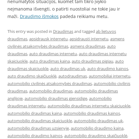
nenumatytos situacijos, kuomet tam tikro įvykio
neįmanoma išvengti, o patirti nuostoliai ne tokie jau ir
maži.
Draudimo išmokos
padeda reikiamu metu.
This entry was posted in
Draudimas
and tagged
ab lietuvos
draudimas
,
apsidrausk internetu
,
apsidrausti internetu
,
asmens
civilinės atsakomybės draudimas
,
asmens draudimas
,
auto
draudimas
,
auto draudimas internetu
,
auto draudimas internetu
skaiciuokle
,
auto draudimas kaina
,
auto draudimas pigiau
,
auto
draudimas skaiciuokle
,
auto draudimas uk
,
auto draudimo kainos
,
auto draudimo skaičiuoklė
,
autodraudimas
,
automobiliai internetu
,
automobilio civilinės atsakomybės draudimas
,
automobilio civilinis
draudimas
,
automobilio draudimas
,
automobilio draudimas
anglijoje
,
automobilio draudimas gjensidige
,
automobilio
draudimas internetu
,
automobilio draudimas internetu skaiciuokle
,
automobilio draudimas kaina
,
automobilio draudimas kainos
,
automobilio draudimas skaiciuokle
,
automobilio draudimas uk
,
automobilio draudimas uzsienyje
,
automobilio draudimo kaina
,
automobilio draudimo kainos
,
automobilio draudimo skaičiuoklė
,