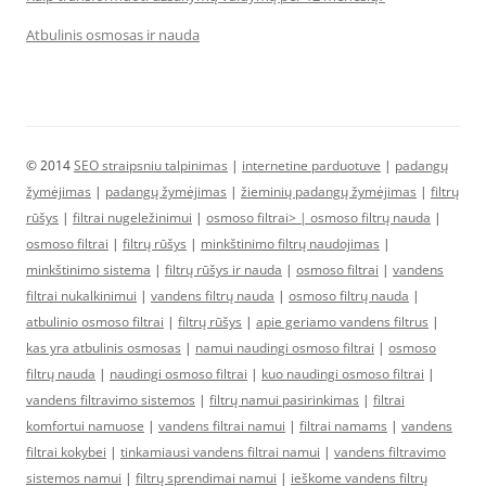
Atbulinis osmosas ir nauda
© 2014
SEO straipsniu talpinimas
|
internetine parduotuve
|
padangų
žymėjimas
|
padangų žymėjimas
|
žieminių padangų žymėjimas
|
filtrų
rūšys
|
filtrai nugeležinimui
|
osmoso filtrai> |
osmoso filtrų nauda
|
osmoso filtrai
|
filtrų rūšys
|
minkštinimo filtrų naudojimas
|
minkštinimo sistema
|
filtrų rūšys ir nauda
|
osmoso filtrai
|
vandens
filtrai nukalkinimui
|
vandens filtrų nauda
|
osmoso filtrų nauda
|
atbulinio osmoso filtrai
|
filtrų rūšys
|
apie geriamo vandens filtrus
|
kas yra atbulinis osmosas
|
namui naudingi osmoso filtrai
|
osmoso
filtrų nauda
|
naudingi osmoso filtrai
|
kuo naudingi osmoso filtrai
|
vandens filtravimo sistemos
|
filtrų namui pasirinkimas
|
filtrai
komfortui namuose
|
vandens filtrai namui
|
filtrai namams
|
vandens
filtrai kokybei
|
tinkamiausi vandens filtrai namui
|
vandens filtravimo
sistemos namui
|
filtrų sprendimai namui
|
ieškome vandens filtrų