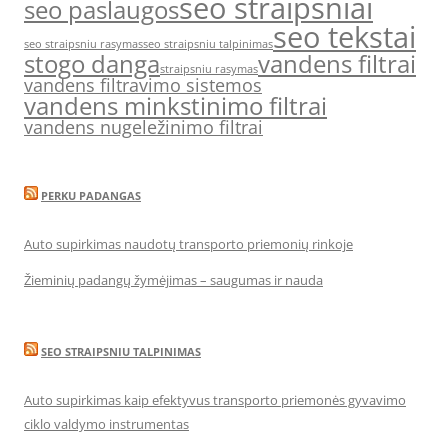
seo straipsniai
seo paslaugos
seo tekstai
seo straipsniu rasymas
seo straipsniu talpinimas
stogo danga
vandens filtrai
straipsniu rasymas
vandens filtravimo sistemos
vandens minkstinimo filtrai
vandens nugeležinimo filtrai
PERKU PADANGAS
Auto supirkimas naudotų transporto priemonių rinkoje
Žieminių padangų žymėjimas – saugumas ir nauda
SEO STRAIPSNIU TALPINIMAS
Auto supirkimas kaip efektyvus transporto priemonės gyvavimo
ciklo valdymo instrumentas