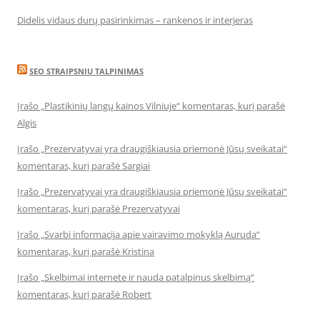
Didelis vidaus durų pasirinkimas – rankenos ir interjeras
SEO STRAIPSNIU TALPINIMAS
Įrašo „Plastikinių langų kainos Vilniuje“ komentaras, kurį parašė
Algis
Įrašo „Prezervatyvai yra draugiškiausia priemonė Jūsų sveikatai“
komentaras, kurį parašė Sargiai
Įrašo „Prezervatyvai yra draugiškiausia priemonė Jūsų sveikatai“
komentaras, kurį parašė Prezervatyvai
Įrašo „Svarbi informacija apie vairavimo mokyklą Auruda“
komentaras, kurį parašė Kristina
Įrašo „Skelbimai internete ir nauda patalpinus skelbimą“
komentaras, kurį parašė Robert