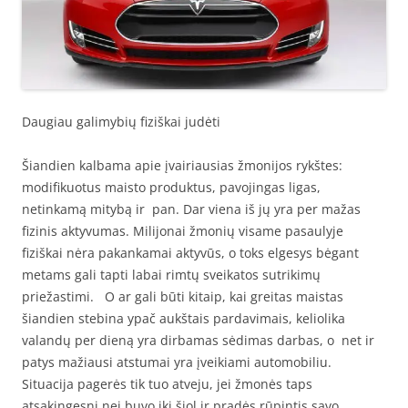
Daugiau galimybių fiziškai judėti
Šiandien kalbama apie įvairiausias žmonijos rykštes:
modifikuotus maisto produktus, pavojingas ligas,
netinkamą mitybą ir pan. Dar viena iš jų yra per mažas
fizinis aktyvumas. Milijonai žmonių visame pasaulyje
fiziškai nėra pakankamai aktyvūs, o toks elgesys bėgant
metams gali tapti labai rimtų sveikatos sutrikimų
priežastimi. O ar gali būti kitaip, kai greitas maistas
šiandien stebina ypač aukštais pardavimais, keliolika
valandų per dieną yra dirbamas sėdimas darbas, o net ir
patys mažiausi atstumai yra įveikiami automobiliu.
Situacija pagerės tik tuo atveju, jei žmonės taps
atsakingesni nei buvo iki šiol ir pradės rūpintis savo