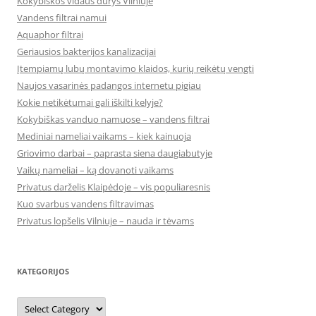
Kokybiškos vidaus durys Vilniuje
Vandens filtrai namui
Aquaphor filtrai
Geriausios bakterijos kanalizacijai
Įtempiamų lubų montavimo klaidos, kurių reikėtų vengti
Naujos vasarinės padangos internetu pigiau
Kokie netikėtumai gali iškilti kelyje?
Kokybiškas vanduo namuose – vandens filtrai
Mediniai nameliai vaikams – kiek kainuoja
Griovimo darbai – paprasta siena daugiabutyje
Vaikų nameliai – ką dovanoti vaikams
Privatus darželis Klaipėdoje – vis populiaresnis
Kuo svarbus vandens filtravimas
Privatus lopšelis Vilniuje – nauda ir tėvams
KATEGORIJOS
Kategorijos