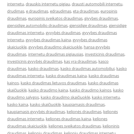
internetu
,
drauskis internetu pigiau
,
drausti automobili internetu
,
drudimas
,
e draudimas
,
edraudimas
,
eta draudimas
,
europinis
draudimas
,
europinis sveikatos draudimas
,
givybes draudimas
,
gjensidige automobilio draudimas
,
gjensidige draudimas
,
gjensidige
draudimas internetu
,
gyvybės draudimas
,
gyvybes draudimas
internetu
,
gyvybes draudimas kaina
,
gyvybes draudimas
skaiciuokle
,
gyvybes draudimo skaiciuokle
,
hansa gyvybės
draudimas
,
internetu draudimas pigiausias
,
investicinis draudimas
,
investicinis gyvybės draudimas
,
kas yra draudimas
,
kasco
draudimas
,
kasko draudimas
,
kasko draudimas automobiliui
,
kasko
draudimas internetu
,
kasko draudimas kaina
,
kasko draudimas
kainos
,
kasko draudimas lietuvos draudimas
,
kasko draudimas
skaičiuoklė
,
kasko draudimo kaina
,
kasko draudimo kainos
,
kasko
draudimo salygos
,
kasko draudimo skaičiuoklė
,
kasko internetu
,
kasko kaina
,
kasko skaičiuoklė
,
kaupiamasis draudimas
,
kaupiamasis gyvybės draudimas
,
kelionės draudimas
,
kelionės
draudimas internetu
,
keliones draudimas kaina
,
keliones
draudimas skaiciuokle
,
keliones sveikatos draudimas
,
kelioninis
draudimas
,
kelionių draudimas
,
kelionių draudimas internetu
,