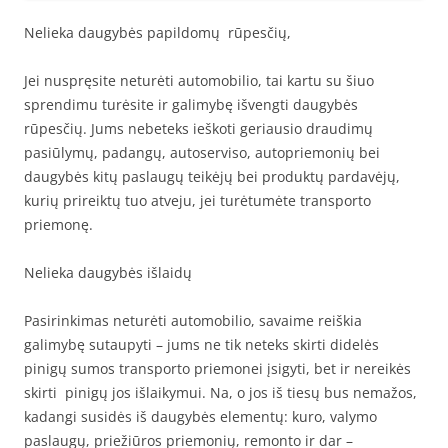
Nelieka daugybės papildomų rūpesčių,
Jei nuspręsite neturėti automobilio, tai kartu su šiuo
sprendimu turėsite ir galimybę išvengti daugybės
rūpesčių. Jums nebeteks ieškoti geriausio draudimų
pasiūlymų, padangų, autoserviso, autopriemonių bei
daugybės kitų paslaugų teikėjų bei produktų pardavėjų,
kurių prireiktų tuo atveju, jei turėtumėte transporto
priemonę.
Nelieka daugybės išlaidų
Pasirinkimas neturėti automobilio, savaime reiškia
galimybę sutaupyti – jums ne tik neteks skirti didelės
pinigų sumos transporto priemonei įsigyti, bet ir nereikės
skirti pinigų jos išlaikymui. Na, o jos iš tiesų bus nemažos,
kadangi susidės iš daugybės elementų: kuro, valymo
paslaugų, priežiūros priemonių, remonto ir dar –