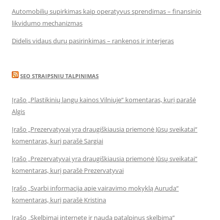
Automobilių supirkimas kaip operatyvus sprendimas – finansinio
likvidumo mechanizmas
Didelis vidaus durų pasirinkimas – rankenos ir interjeras
SEO STRAIPSNIU TALPINIMAS
Įrašo „Plastikinių langų kainos Vilniuje“ komentaras, kurį parašė
Algis
Įrašo „Prezervatyvai yra draugiškiausia priemonė Jūsų sveikatai“
komentaras, kurį parašė Sargiai
Įrašo „Prezervatyvai yra draugiškiausia priemonė Jūsų sveikatai“
komentaras, kurį parašė Prezervatyvai
Įrašo „Svarbi informacija apie vairavimo mokyklą Auruda“
komentaras, kurį parašė Kristina
Įrašo „Skelbimai internete ir nauda patalpinus skelbimą“