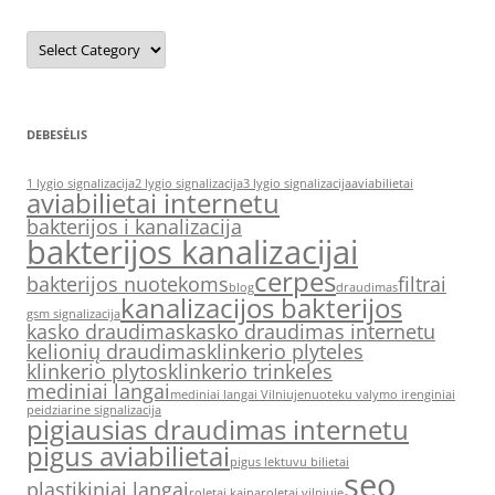
Kategorijos
DEBESĖLIS
1 lygio signalizacija
2 lygio signalizacija
3 lygio signalizacija
aviabilietai
aviabilietai internetu
bakterijos i kanalizacija
bakterijos kanalizacijai
cerpes
bakterijos nuotekoms
filtrai
blog
draudimas
kanalizacijos bakterijos
gsm signalizacija
kasko draudimas
kasko draudimas internetu
kelionių draudimas
klinkerio plyteles
klinkerio plytos
klinkerio trinkeles
mediniai langai
mediniai langai Vilniuje
nuoteku valymo irenginiai
peidziarine signalizacija
pigiausias draudimas internetu
pigus aviabilietai
pigus lektuvu bilietai
seo
plastikiniai langai
roletai kaina
roletai vilniuje