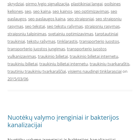
skrydziai
,
pirmo lygio signalizacija
,
plastikiniai langai
,
poilsines
keliones
,
seo
,
seo kaina
,
seo kainos
,
seo optimizavimas
,
seo
paslaugos
,
seo paslaugos kaina
,
seo straipsniai
,
seo straipsniu
rasymas
,
seo tekstai
,
seo tekstų rašymas
,
straipsniu rasymas
,
straipsniu talpinimas
,
svetainiu optimizavimas
,
tarptautiniai
traukiniai
,
tekstų rašymas
,
tinklarastis
,
transporterio juostos
,
transporterio juostos jungimas
,
transporterio juostos
vulkanizavimas
,
traukinio bilietai
,
traukinio bilietai internetu
,
traukiniu bilietai
,
traukiniu bilietai internetu
,
traukinių tvarkaraštis
,
trautinių traukinių tvarkaraščiai
,
visiems naudingi tinklarasciai
on
2015/03/06
.
Nuotėkų valymo įrenginiai ir bakterijos
kanalizacijai
Nuotėkų valymo įrenginiai ir bakterijos kanalizacijai.