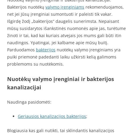
Bakterijos nuotėkų
valymo įrenginiams
rekomenduojamos,
net jei Jūsų įrenginiai sumontuoti ir paleisti tik vakar.
Išgirdę žodį „bakterijos“ daugelis sunerimsta. Nepaisant
mūsų susidarytos išankstinės nuomonės apie jas, turėtume
žinoti ir tai, kad kai kuriais atvejais jos mums gali būti itin
naudingos. Ypatingai, jei kalbame apie mūsų buitį.
Parduodamos
bakterijos
nuotėkų valymo įrenginiams yra
puiki priemonė padedanti laiku užkirsti kelią galimoms
problemoms su nuotėkomis.
Nuotėkų valymo įrenginiai ir bakterijos
kanalizacijai
Naudinga pasidomėti:
Geriausios kanalizacijos bakterijos
;
Blogiausia kas gali nutikti, tai sklindantis kanalizacijos