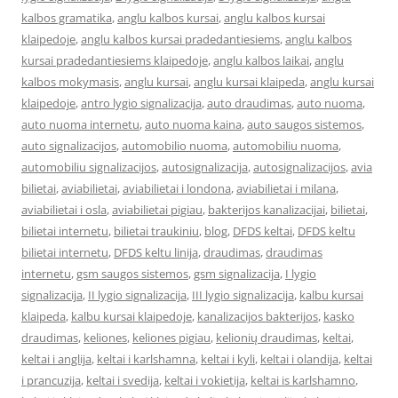
kalbos gramatika
,
anglu kalbos kursai
,
anglu kalbos kursai
klaipedoje
,
anglu kalbos kursai pradedantiesiems
,
anglu kalbos
kursai pradedantiesiems klaipedoje
,
anglu kalbos laikai
,
anglu
kalbos mokymasis
,
anglu kursai
,
anglu kursai klaipeda
,
anglu kursai
klaipedoje
,
antro lygio signalizacija
,
auto draudimas
,
auto nuoma
,
auto nuoma internetu
,
auto nuoma kaina
,
auto saugos sistemos
,
auto signalizacijos
,
automobilio nuoma
,
automobiliu nuoma
,
automobiliu signalizacijos
,
autosignalizacija
,
autosignalizacijos
,
avia
bilietai
,
aviabilietai
,
aviabilietai i londona
,
aviabilietai i milana
,
aviabilietai i osla
,
aviabilietai pigiau
,
bakterijos kanalizacijai
,
bilietai
,
bilietai internetu
,
bilietai traukiniu
,
blog
,
DFDS keltai
,
DFDS keltu
bilietai internetu
,
DFDS keltu linija
,
draudimas
,
draudimas
internetu
,
gsm saugos sistemos
,
gsm signalizacija
,
I lygio
signalizacija
,
II lygio signalizacija
,
III lygio signalizacija
,
kalbu kursai
klaipeda
,
kalbu kursai klaipedoje
,
kanalizacijos bakterijos
,
kasko
draudimas
,
keliones
,
keliones pigiau
,
kelionių draudimas
,
keltai
,
keltai i anglija
,
keltai i karlshamna
,
keltai i kyli
,
keltai i olandija
,
keltai
i prancuzija
,
keltai i svedija
,
keltai i vokietija
,
keltai is karlshamno
,