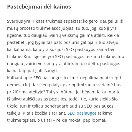
Pastebėjimai dėl kainos
Svarbus yra ir kitas trukmės aspektas: ko gero, daugeliui iš
mūsų proceso trukmė asocijuojasi su tuo, jog, kuo ji yra
ilgesnė, tuo daugiau įvairių veiksmų galima atlikti. Reikia
pastebėti, jog lygiai tas pats požiūris galioja ir tuo atveju,
kai kalbama, kaip yra susijusi SEO paslaugos kaina bei
trukmė. Kuo ilgesnė yra SEO paslaugos teikimo trukmė, tuo
daugiau įvairių veiksmų yra atliekama, o dėlto, paslaugos
kaina taip pat gali išaugti.
Kalbant apie SEO paslaugos trukmę, negalima neatkreipti
dėmesio ir į dar vieną dalyką: ar optimizuota svetainė bus
prižiūrima ateityje? Tai yra būtina, jei bėgant laikui norite
išlaikyti aukščiausias pozicijos, todėl, tie, kurie siekia šio
tikslo, turi ir toliau bendradarbiauti su SEO paslaugos
teikėju. Kitais žodžiais tariant,
SEO paslaugos
teikimo
trukmė tęsiasi, o už tai – reikia mokėti papildomai.