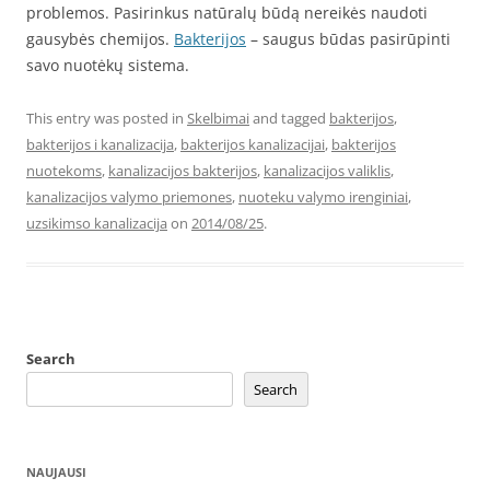
problemos. Pasirinkus natūralų būdą nereikės naudoti
gausybės chemijos.
Bakterijos
– saugus būdas pasirūpinti
savo nuotėkų sistema.
This entry was posted in
Skelbimai
and tagged
bakterijos
,
bakterijos i kanalizacija
,
bakterijos kanalizacijai
,
bakterijos
nuotekoms
,
kanalizacijos bakterijos
,
kanalizacijos valiklis
,
kanalizacijos valymo priemones
,
nuoteku valymo irenginiai
,
uzsikimso kanalizacija
on
2014/08/25
.
Search
Search
NAUJAUSI