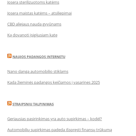
Josera sterilizuotoms katėms
Josera maistas katėms – atsiliepimai
CBD aliejaus nauda gyvūnams
Ką dovanoti įsigijusiam katę
NAUJOS PADANGOS INTERNETU
Nano danga automobilio stiklams
Kada žieminės padangos keičiamos į vasarines 2025
STRAIPSNIU TALPINIMAS
Geriausias pasirinkimas yra auto supirkimas – kodėl?
Automobilių supirkimas padeda išspręsti finansų trūkumą