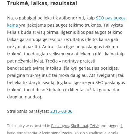
Trukmė, laikas, rezultatai
Na, o pabaigai belieka tik apibendrinti, kaip
SEO paslaugos
kaina
yra įtakojama paslaugos teikimo trukmės. Tai vyksta
keliais būdais: visų pirma, ilgesnis šios paslaugos teikimo
laikas garantuoja geresnius rezultatus (dėlto, kaina gali
nežymiai pakilti). Antra – kuo ilgesnė paslaugos teikimo
trukmė, tuo daugiau veiksmų yra atliekama (dėl, kaina taip
pat nežymiai kyla). Trečia – norintys pratęsti
bendradarbiavimą ir toliau išlaikyti geriausias pozicijas,
prailgina trukmę ir už tai moka daugiau. Atsižvelgiant į tai,
belieka tik daryti išvadą. Jog kuo ilgesnė yra SEO paslaugos
trukmė, tuo didesnė ir kaina (o klientas už tai gauna dar
daugiau naudos).
Straipsnis parašytas:
2015-03-06
This entry was posted in
Paslaugos
,
Skelbimai
,
Teisė
and tagged
1
lygio signalizacija
,
2 lygio signalizacija
,
3 lygio signalizacija
,
anglu