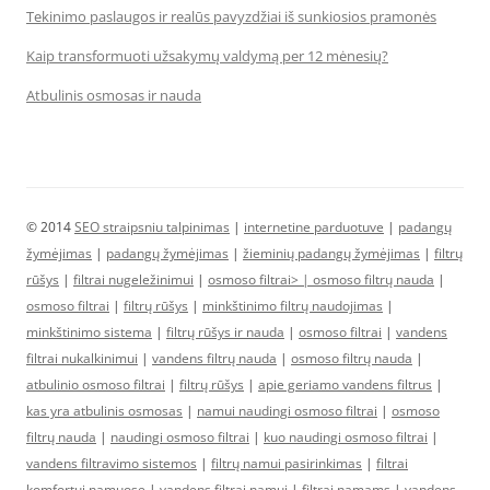
Tekinimo paslaugos ir realūs pavyzdžiai iš sunkiosios pramonės
Kaip transformuoti užsakymų valdymą per 12 mėnesių?
Atbulinis osmosas ir nauda
© 2014
SEO straipsniu talpinimas
|
internetine parduotuve
|
padangų
žymėjimas
|
padangų žymėjimas
|
žieminių padangų žymėjimas
|
filtrų
rūšys
|
filtrai nugeležinimui
|
osmoso filtrai> |
osmoso filtrų nauda
|
osmoso filtrai
|
filtrų rūšys
|
minkštinimo filtrų naudojimas
|
minkštinimo sistema
|
filtrų rūšys ir nauda
|
osmoso filtrai
|
vandens
filtrai nukalkinimui
|
vandens filtrų nauda
|
osmoso filtrų nauda
|
atbulinio osmoso filtrai
|
filtrų rūšys
|
apie geriamo vandens filtrus
|
kas yra atbulinis osmosas
|
namui naudingi osmoso filtrai
|
osmoso
filtrų nauda
|
naudingi osmoso filtrai
|
kuo naudingi osmoso filtrai
|
vandens filtravimo sistemos
|
filtrų namui pasirinkimas
|
filtrai
komfortui namuose
|
vandens filtrai namui
|
filtrai namams
|
vandens