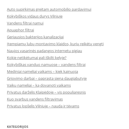
Auto supirkimas greitam automobilio pardavimui
Kokybiškos vidaus durys Vilniuje
Vandens filtrai namui
Aquaphor filtrai
Geriausios bakterijos kanalizacijai
Įtempiamų lubų montavimo klaidos, kurių reikėtų vengti
Naujos vasarinės padangos internetu pigiau
Kokie netikėtumai gali iškilti kelyje?
Kokybiškas vanduo namuose – vandens filtrai
Mediniai nameliai vaikams – kiek kainuoja
Griovimo darbai – paprasta siena daugiabutyje
Vaikų nameliai – ką dovanoti vaikams
Privatus darželis Klaipėdoje – vis populiaresnis
Kuo svarbus vandens filtravimas
Privatus lopšelis Vilniuje – nauda ir tėvams
KATEGORIJOS