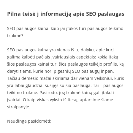
Pilna teisė į informaciją apie SEO paslaugas
SEO paslaugos kaina: kaip jai įtakos turi paslaugos teikimo
trukmė?
SEO paslaugos kaina yra vienas iš tų dalykų, apie kurį
galima kalbėti pačiais įvairiausiais aspektais: kokią įtaką
šios paslaugos kainai turi šios paslaugos teikėjo profilis, ką
daryti tiems, kurie nori pigesnių SEO paslaugų ir pan.
Tačiau dėmesio mažai skiriama dar vienam veiksniui, kuris
yra labai glaudžiai susijęs su šia paslauga. Tai – paslaugos
teikimo trukmė. Pasirodo, jog trukmė kainą gali įtakoti
įvairiai. O kaip viskas vyksta iš tiesų, aptarsime šiame
straipsnyje.
Naudinga pasidomėti: