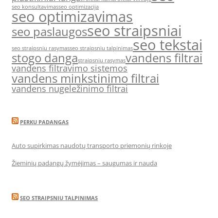
seo konsultavimas
seo optimizacija
seo optimizavimas
seo straipsniai
seo paslaugos
seo tekstai
seo straipsniu rasymas
seo straipsniu talpinimas
stogo danga
vandens filtrai
straipsniu rasymas
vandens filtravimo sistemos
vandens minkstinimo filtrai
vandens nugeležinimo filtrai
PERKU PADANGAS
Auto supirkimas naudotų transporto priemonių rinkoje
Žieminių padangų žymėjimas – saugumas ir nauda
SEO STRAIPSNIU TALPINIMAS