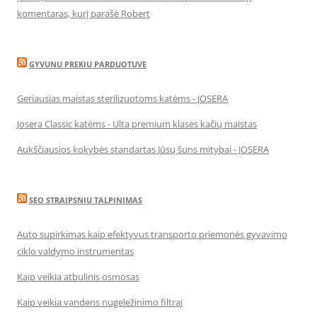
komentaras, kurį parašė Robert
GYVUNU PREKIU PARDUOTUVE
Geriausias maistas sterilizuotoms katėms - JOSERA
Josera Classic katėms - Ulta premium klasės kačių maistas
Aukščiausios kokybės standartas Jūsų šuns mitybai - JOSERA
SEO STRAIPSNIU TALPINIMAS
Auto supirkimas kaip efektyvus transporto priemonės gyvavimo
ciklo valdymo instrumentas
Kaip veikia atbulinis osmosas
Kaip veikia vandens nugeležinimo filtrai