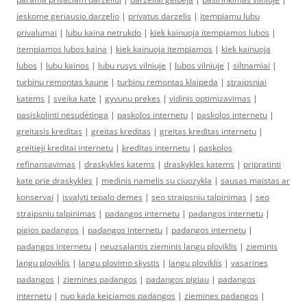
ieskome geriausio darzelio
|
privatus darzelis
|
itempiamu lubu
privalumai
|
lubu kaina netrukdo
|
kiek kainuoja itempiamos lubos
|
itempiamos lubos kaina
|
kiek kainuoja itempiamos
|
kiek kainuoja
lubos
|
lubu kainos
|
lubu rusys vilniuje
|
lubos vilniuje
|
siltnamiai
|
turbinu remontas kaune
|
turbinu remontas klaipeda
|
straipsniai
katems
|
sveika kate
|
gyvunu prekes
|
vidinis optimizavimas
|
pasiskolinti nesudėtinga
|
paskolos internetu
|
paskolos internetu
|
greitasis kreditas
|
greitas kreditas
|
greitas kreditas internetu
|
greitieji kreditai internetu
|
kreditas internetu
|
paskolos
refinansavimas
|
draskykles katems
|
draskykles katems
|
pripratinti
kate prie draskykles
|
medinis namelis su ciuozykla
|
sausas maistas ar
konservai
|
isvalyti tepalo demes
|
seo straipsniu talpinimas
|
seo
straipsniu talpinimas
|
padangos internetu
|
padangos internetu
|
pigios padangos
|
padangos internetu
|
padangos internetu
|
padangos internetu
|
neuzsalantis zieminis langu ploviklis
|
zieminis
langu ploviklis
|
langu plovimo skystis
|
langu ploviklis
|
vasarines
padangos
|
ziemines padangos
|
padangos pigiau
|
padangos
internetu
|
nuo kada keiciamos padangos
|
ziemines padangos
|