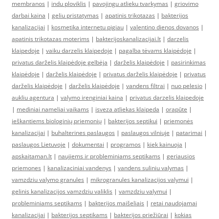
membranos
|
indu ploviklis
|
pavojingu atlieku tvarkymas
|
griovimo
darbai kaina
|
geliu pristatymas
|
apatinis trikotazas
|
bakterijos
kanalizacijai
|
kosmetika internetu pigiau
|
valentino dienos dovanos
|
apatinis trikotazas moterims
|
bakterijoskanalizacijai.lt
|
darzelis
klaipedoje
|
vaiku darzelis klaipedoje
|
pagalba tėvams klaipėdoje
|
privatus darželis klaipėdoje gelbėja
|
darželis klaipėdoje
|
pasirinkimas
klaipėdoje
|
darželis klaipėdoje
|
privatus darželis klaipėdoje
|
privatus
darželis klaipėdoje
|
darželis klaipėdoje
|
vandens filtrai
|
nuo pelesio
|
aukliu agentura
|
valymo irenginiai kaina
|
privatus darzelis klaipedoje
|
mediniai nameliai vaikams
|
isveza atliekas klaipeda
|
orapūte
|
ieškantiems biologinių priemonių
|
bakterijos septikui
|
priemonės
kanalizacijai
|
buhalterines paslaugos
|
paslaugos vilniuje
|
patarimai
|
paslaugos Lietuvoje
|
dokumentai
|
programos
|
kiek kainuoja
|
apskaitaman.lt
|
naujiems ir probleminiams septikams
|
geriausios
priemones
|
kanalizaciniai vandenys
|
vandens suliniu valymas
|
vamzdziu valymo granules
|
mikrogranules kanalizacijos valymui
|
gelinis kanalizacijos vamzdziu valiklis
|
vamzdziu valymui
|
probleminiams septikams
|
bakterijos maišeliais
|
retai naudojamai
kanalizacijai
|
bakterijos septikams
|
bakterijos priežiūrai
|
kokias