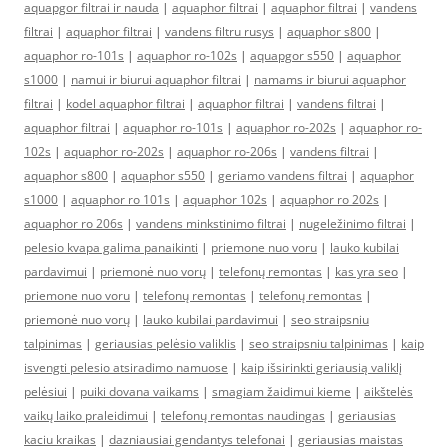
aquapgor filtrai ir nauda
|
aquaphor filtrai
|
aquaphor filtrai
|
vandens
filtrai
|
aquaphor filtrai
|
vandens filtru rusys
|
aquaphor s800
|
aquaphor ro-101s
|
aquaphor ro-102s
|
aquapgor s550
|
aquaphor
s1000
|
namui ir biurui aquaphor filtrai
|
namams ir biurui aquaphor
filtrai
|
kodel aquaphor filtrai
|
aquaphor filtrai
|
vandens filtrai
|
aquaphor filtrai
|
aquaphor ro-101s
|
aquaphor ro-202s
|
aquaphor ro-
102s
|
aquaphor ro-202s
|
aquaphor ro-206s
|
vandens filtrai
|
aquaphor s800
|
aquaphor s550
|
geriamo vandens filtrai
|
aquaphor
s1000
|
aquaphor ro 101s
|
aquaphor 102s
|
aquaphor ro 202s
|
aquaphor ro 206s
|
vandens minkstinimo filtrai
|
nugeležinimo filtrai
|
pelesio kvapa galima panaikinti
|
priemone nuo voru
|
lauko kubilai
pardavimui
|
priemonė nuo vorų
|
telefonų remontas
|
kas yra seo
|
priemone nuo voru
|
telefonų remontas
|
telefonų remontas
|
priemonė nuo vorų
|
lauko kubilai pardavimui
|
seo straipsniu
talpinimas
|
geriausias pelėsio valiklis
|
seo straipsniu talpinimas
|
kaip
isvengti pelesio atsiradimo namuose
|
kaip išsirinkti geriausią valiklį
pelėsiui
|
puiki dovana vaikams
|
smagiam žaidimui kieme
|
aikštelės
vaikų laiko praleidimui
|
telefonų remontas naudingas
|
geriausias
kaciu kraikas
|
dazniausiai gendantys telefonai
|
geriausias maistas