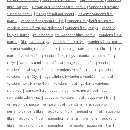
filtrai kokybei
|
tinkamiausi vandens filtrai namui
|
vandens filtravimo
sistemos namui
|
filtrų sprendimai namui
|
ieškome vandens filtrų
namui
|
vandens filtrų namui rūšys
|
vandens kokybei filtrai namui
|
vandens namui filtrų pasirinkimas
|
vandens filtrų rtūšys
|
vandens
kokybei name
|
rekomenduojami vandens filtrai namui
|
vandens filtrai
namui
|
filtrų namui rūšys
|
vandens filtrų rūšys
|
vandens filtrai namui
|
namui naudingi osmoso filtrai
|
namui geriausi osmoso filtrai
|
filtrai
namui
|
vandens filtrų nauda
|
filtrų rūšys ir nauda
|
vandens filtrų
rūšys
|
vandens minkštinimo filtrai
|
nugeležinimo filtrų nauda
|
vandens filtrai nugeležinimui
|
vandens minkštinimo filtrų nauda
|
vandens filtrų rūšys
|
nugeležinimo ir vandens monkštinimo filtrai
|
vandens nukalkinimo filtrai
|
vandens filtrai
|
geriamo vandens
sistemos
|
osmoso filtrų nauda
|
atbulinio osmoso filtrai
|
seo
straipsniu talpinimas
|
aquaphor vandens filtrai
|
aquaphor filtrai
|
osmoso filtrų nauda
|
osmoso filtrai
|
vandens filtrai aquaphor
|
geriamo vandens filtrai
|
aquaphor filtrai
|
aquaphor filtrai
|
aquaphor
filtrai
|
aquaphor filtrai
|
aquaphor namams ir pramonei
|
aquaphor
filtrai
|
aquaphor filtrai
|
aquaphor filtrų nauda
|
aquaphor filtrai
|