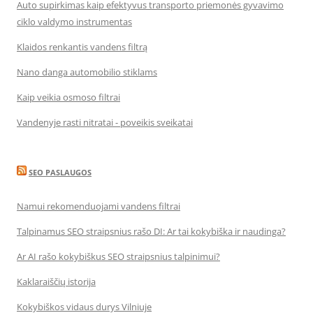
Auto supirkimas kaip efektyvus transporto priemonės gyvavimo
ciklo valdymo instrumentas
Klaidos renkantis vandens filtrą
Nano danga automobilio stiklams
Kaip veikia osmoso filtrai
Vandenyje rasti nitratai - poveikis sveikatai
SEO PASLAUGOS
Namui rekomenduojami vandens filtrai
Talpinamus SEO straipsnius rašo DI: Ar tai kokybiška ir naudinga?
Ar AI rašo kokybiškus SEO straipsnius talpinimui?
Kaklaraiščių istorija
Kokybiškos vidaus durys Vilniuje