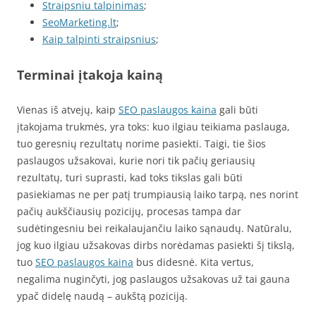
Straipsniu talpinimas
;
SeoMarketing.lt
;
Kaip talpinti straipsnius
;
Terminai įtakoja kainą
Vienas iš atvejų, kaip
SEO paslaugos kaina
gali būti
įtakojama trukmės, yra toks: kuo ilgiau teikiama paslauga,
tuo geresnių rezultatų norime pasiekti. Taigi, tie šios
paslaugos užsakovai, kurie nori tik pačių geriausių
rezultatų, turi suprasti, kad toks tikslas gali būti
pasiekiamas ne per patį trumpiausią laiko tarpą, nes norint
pačių aukščiausių pozicijų, procesas tampa dar
sudėtingesniu bei reikalaujančiu laiko sąnaudų. Natūralu,
jog kuo ilgiau užsakovas dirbs norėdamas pasiekti šį tikslą,
tuo
SEO paslaugos kaina
bus didesnė. Kita vertus,
negalima nuginčyti, jog paslaugos užsakovas už tai gauna
ypač didelę naudą – aukštą poziciją.