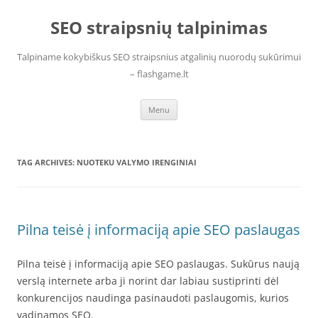
Skip
to
SEO straipsnių talpinimas
content
Talpiname kokybiškus SEO straipsnius atgalinių nuorodų sukūrimui
– flashgame.lt
Menu
TAG ARCHIVES:
NUOTEKU VALYMO IRENGINIAI
Pilna teisė į informaciją apie SEO paslaugas
Pilna teisė į informaciją apie SEO paslaugas. Sukūrus naują
verslą internete arba ji norint dar labiau sustiprinti dėl
konkurencijos naudinga pasinaudoti paslaugomis, kurios
vadinamos SEO.