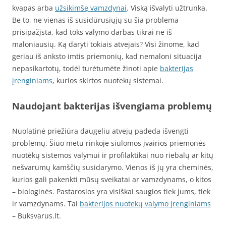
kvapas arba
užsikimšę vamzdynai
. Viską išvalyti užtrunka.
Be to, ne vienas iš susidūrusiųjų su šia problema
prisipažįsta, kad toks valymo darbas tikrai ne iš
maloniausių. Ką daryti tokiais atvejais? Visi žinome, kad
geriau iš anksto imtis priemonių, kad nemaloni situacija
nepasikartotų, todėl turėtumėte žinoti apie
bakterijas
įrenginiams
, kurios skirtos nuotekų sistemai.
Naudojant bakterijas išvengiama problemų
Nuolatinė priežiūra daugeliu atvejų padeda išvengti
problemų. Šiuo metu rinkoje siūlomos įvairios priemonės
nuotėkų sistemos valymui ir profilaktikai nuo riebalų ar kitų
nešvarumų kamščių susidarymo. Vienos iš jų yra cheminės,
kurios gali pakenkti mūsų sveikatai ar vamzdynams, o kitos
– biologinės. Pastarosios yra visiškai saugios tiek jums, tiek
ir vamzdynams. Tai
bakterijos nuotekų valymo įrenginiams
– Buksvarus.lt.