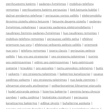
sterilizuotoms katėms
|
padangų žymėjimas
|
mobiliųjų telefonų
remontas
|
sterilizuotoms katėms geriausias
|
kiek kainuoja kubilai
|
dažnai gendantys telefonai
|
geriausias vonios valiklis
|
elektromobiliu
ikrovimo stoteliu pletra lietuvoje
|
lietuvoje daugeja stoteliu
|
padangų
žymėjimas reikalingas
|
vasarinės padangos elektromobiliams
|
naudingas žieminių padangų žymėjimas
|
kuo naudingas remontas
|
mobiliųjų telefonų remontas
|
geriausias valiklis peliui
|
efektyvi
priemone nuo voru
|
efektyviai veikiantis pelėsio valiklis
|
priemonė
nuo vorų
|
telefonų remontas
|
josera classic
|
geriausias pelesio
valiklis
|
kas yra seo straipsniai
|
seo straipsniu talpinimas
|
isorinis
seo optimizavimas
|
vidinis seo optimizavimas
|
kaip optimizuoti
svetaine
|
kriaukles
|
seo apzvalga
|
namu apyvokos reikmenys
|
buitis
|
vaikams
|
seo straipsniu talpinimas
|
bakterijos kanalizacijai
|
saugus
zaidimas vaikams
|
seo straipsniu talpinimas
|
nuo kada ziemines
|
siltnamiai stipruolis atsiliepimai
|
polikarbonatiniai šiltnamiai stipruolis
|
kodel atsiranda pelesis
|
listerijos bakterija
|
zieminio langu skyscio
savybes
|
vaiku zaidimui
|
bioloģiskie risinājumi
|
geriausios
kanalizacijos bakterijos
|
adblue skystis
|
buhalterine apskaita
|
parama privaciam darzeliui
|
darzeliai gelbeja
|
pasirinkimas vilniuje
|