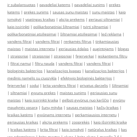
ir subalansuotas
|
pavadeliai katems
|
pavadeliai sunims
|
prekes
katems
|
prekes sunims
|
sausas sunu maistas
|
sunu maistas
|
kaip
ismokyti
|
ypatingas kraikas
|
akcija prekems
|
geriausi siltnamiai
|
kaip issirinkti
|
polikarbonatiniai šiltnamiai
|
tvirti siltnamiai
|
polikarbonatiniai atsiliepimai
|
šiltnamiai atsiliepimai
|
led reklama
|
vandens filtrai
|
vandens filtrai
|
renkamės filtrus
|
tinkamiausias
maistas
|
maistas internetu
|
geriausias ėdalas
|
augintojams
|
blogas
|
straipsniai
|
straipsniai
|
straipsniai
|
fejerverkai
|
ieskantiems filtru
|
filtrai namui
|
filtru nauda
|
vandens filtrai
|
vandens filtrai
|
biologinės bakterijos
|
kanalizacijos kvapas
|
kanalizacijos bakterijos
|
medinis namelis su ciuozykla
|
efektyvio biologinės bakterijos
|
fejerverkai
|
sodui
|
brita vandens filtrai
|
privatus darzelis
|
šiltnamiai
|
siltnamiai
|
gyvunu prekes
|
maistas sunims
|
geriausias sunu
maistas
|
kaip issirinkti kraika
|
gelbsti gyvūnus nuo karščio
|
gyvūnų
maudynės vasarą
|
šunų mityba
|
sausas maistas
|
kačių kraikas
|
kraikas katėms
|
gyvūnams internetu
|
perkamiausios internetu
|
geriausias kraikas
|
akcija prekems
|
zooprekės
|
kaip išsirinkti kraiką
|
kraikas katėms
|
brita filtrai
|
kaip ismokyti
|
natūralus kraikas
|
kas
yra odontologas
|
brita maxtra
|
aluna
|
brita aluna
|
marella 2,4
|