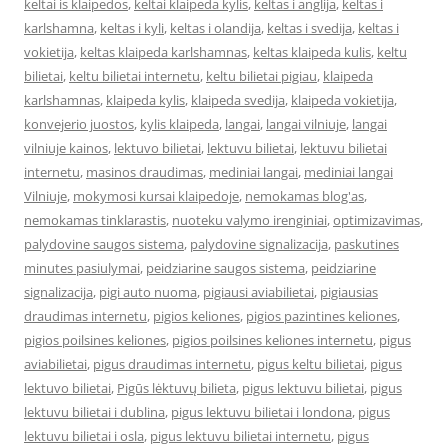
keltai is klaipedos
,
keltai klaipeda kylis
,
keltas i anglija
,
keltas i
karlshamna
,
keltas i kyli
,
keltas i olandija
,
keltas i svedija
,
keltas i
vokietija
,
keltas klaipeda karlshamnas
,
keltas klaipeda kulis
,
keltu
bilietai
,
keltu bilietai internetu
,
keltu bilietai pigiau
,
klaipeda
karlshamnas
,
klaipeda kylis
,
klaipeda svedija
,
klaipeda vokietija
,
konvejerio juostos
,
kylis klaipeda
,
langai
,
langai vilniuje
,
langai
vilniuje kainos
,
lektuvo bilietai
,
lektuvu bilietai
,
lektuvu bilietai
internetu
,
masinos draudimas
,
mediniai langai
,
mediniai langai
Vilniuje
,
mokymosi kursai klaipedoje
,
nemokamas blog'as
,
nemokamas tinklarastis
,
nuoteku valymo irenginiai
,
optimizavimas
,
palydovine saugos sistema
,
palydovine signalizacija
,
paskutines
minutes pasiulymai
,
peidziarine saugos sistema
,
peidziarine
signalizacija
,
pigi auto nuoma
,
pigiausi aviabilietai
,
pigiausias
draudimas internetu
,
pigios keliones
,
pigios pazintines keliones
,
pigios poilsines keliones
,
pigios poilsines keliones internetu
,
pigus
aviabilietai
,
pigus draudimas internetu
,
pigus keltu bilietai
,
pigus
lektuvo bilietai
,
Pigūs lėktuvų bilieta
,
pigus lektuvu bilietai
,
pigus
lektuvu bilietai i dublina
,
pigus lektuvu bilietai i londona
,
pigus
lektuvu bilietai i osla
,
pigus lektuvu bilietai internetu
,
pigus