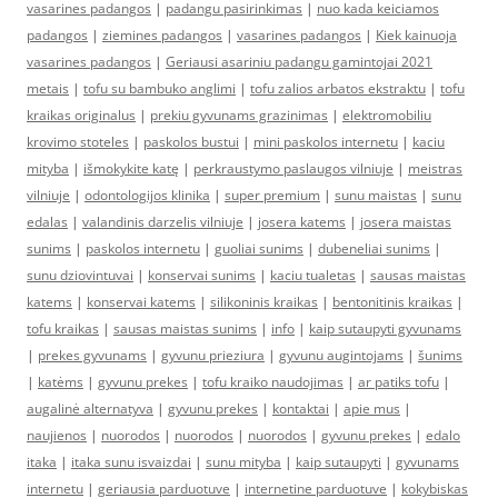
vasarines padangos
|
padangu pasirinkimas
|
nuo kada keiciamos
padangos
|
ziemines padangos
|
vasarines padangos
|
Kiek kainuoja
vasarines padangos
|
Geriausi asariniu padangu gamintojai 2021
metais
|
tofu su bambuko anglimi
|
tofu zalios arbatos ekstraktu
|
tofu
kraikas originalus
|
prekiu gyvunams grazinimas
|
elektromobiliu
krovimo stoteles
|
paskolos bustui
|
mini paskolos internetu
|
kaciu
mityba
|
išmokykite katę
|
perkraustymo paslaugos vilniuje
|
meistras
vilniuje
|
odontologijos klinika
|
super premium
|
sunu maistas
|
sunu
edalas
|
valandinis darzelis vilniuje
|
josera katems
|
josera maistas
sunims
|
paskolos internetu
|
guoliai sunims
|
dubeneliai sunims
|
sunu dziovintuvai
|
konservai sunims
|
kaciu tualetas
|
sausas maistas
katems
|
konservai katems
|
silikoninis kraikas
|
bentonitinis kraikas
|
tofu kraikas
|
sausas maistas sunims
|
info
|
kaip sutaupyti gyvunams
|
prekes gyvunams
|
gyvunu prieziura
|
gyvunu augintojams
|
šunims
|
katėms
|
gyvunu prekes
|
tofu kraiko naudojimas
|
ar patiks tofu
|
augalinė alternatyva
|
gyvunu prekes
|
kontaktai
|
apie mus
|
naujienos
|
nuorodos
|
nuorodos
|
nuorodos
|
gyvunu prekes
|
edalo
itaka
|
itaka sunu isvaizdai
|
sunu mityba
|
kaip sutaupyti
|
gyvunams
internetu
|
geriausia parduotuve
|
internetine parduotuve
|
kokybiskas