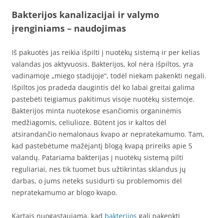
Bakterijos kanalizacijai ir valymo
įrenginiams – naudojimas
Iš pakuotės jas reikia išpilti į nuotėkų sistemą ir per kelias
valandas jos aktyvuosis. Bakterijos, kol nėra išpiltos, yra
vadinamoje „miego stadijoje“, todėl niekam pakenkti negali.
Išpiltos jos pradeda daugintis dėl ko labai greitai galima
pastebėti teigiamus pakitimus visoje nuotėkų sistemoje.
Bakterijos minta nuotekose esančiomis organinėmis
medžiagomis, celiulioze. Būtent jos ir kaltos dėl
atsirandančio nemalonaus kvapo ar nepratekamumo. Tam,
kad pastebėtume mažėjantį blogą kvapą prireiks apie 5
valandų. Patariama bakterijas į nuotėkų sistemą pilti
reguliariai, nes tik tuomet bus užtikrintas sklandus jų
darbas, o jums neteks susidurti su problemomis dėl
nepratekamumo ar blogo kvapo.
Kartais nuogąstaujama, kad
bakterijos
gali pakenkti