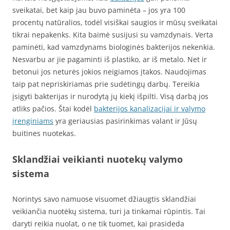
sveikatai, bet kaip jau buvo paminėta – jos yra 100
procentų natūralios, todėl visiškai saugios ir mūsų sveikatai
tikrai nepakenks. Kita baimė susijusi su vamzdynais. Verta
paminėti, kad vamzdynams biologinės bakterijos nekenkia.
Nesvarbu ar jie pagaminti iš plastiko, ar iš metalo. Net ir
betonui jos neturės jokios neigiamos įtakos. Naudojimas
taip pat nepriskiriamas prie sudėtingų darbų. Tereikia
įsigyti bakterijas ir nurodytą jų kiekį išpilti. Visą darbą jos
atliks pačios. Štai kodėl
bakterijos kanalizacijai ir valymo
įrenginiams
yra geriausias pasirinkimas valant ir Jūsų
buitines nuotekas.
Sklandžiai veikianti nuotekų valymo
sistema
Norintys savo namuose visuomet džiaugtis sklandžiai
veikiančia nuotėkų sistema, turi ja tinkamai rūpintis. Tai
daryti reikia nuolat, o ne tik tuomet, kai prasideda