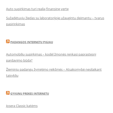
Auto supirkimas turi realią finansinę vertę
Sužadėtuvių žiedas su laboratorijoje užaugintu deimantu – tvarus
pasirinkimas
PADANGOS INTERNETU PIGIAU
Automobilių supirkimas – kodėl žmonės renkasi paprastesnį
pardavimo būdą?
Žieminių padangų žymėjimo reikšmės – Atsakomybė nesilaikant
taisyklių
GYVUNU PREKES INTERNETU
Josera Classic katėms