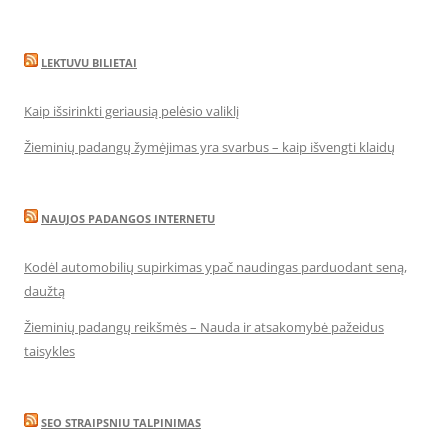
LEKTUVU BILIETAI
Kaip išsirinkti geriausią pelėsio valiklį
Žieminių padangų žymėjimas yra svarbus – kaip išvengti klaidų
NAUJOS PADANGOS INTERNETU
Kodėl automobilių supirkimas ypač naudingas parduodant seną,
daužtą
Žieminių padangų reikšmės – Nauda ir atsakomybė pažeidus
taisykles
SEO STRAIPSNIU TALPINIMAS