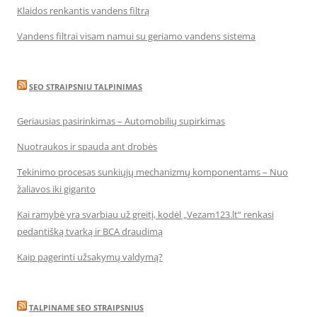
Klaidos renkantis vandens filtrą
Vandens filtrai visam namui su geriamo vandens sistema
SEO STRAIPSNIU TALPINIMAS
Geriausias pasirinkimas – Automobilių supirkimas
Nuotraukos ir spauda ant drobės
Tekinimo procesas sunkiųjų mechanizmų komponentams – Nuo
žaliavos iki giganto
Kai ramybė yra svarbiau už greitį, kodėl „Vezam123.lt“ renkasi
pedantišką tvarką ir BCA draudimą
Kaip pagerinti užsakymų valdymą?
TALPINAME SEO STRAIPSNIUS