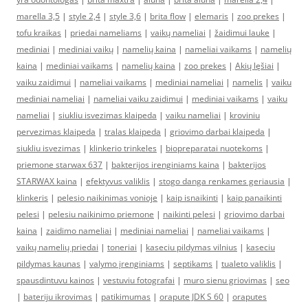
marella 3,5
|
style 2,4
|
style 3,6
|
brita flow
|
elemaris
|
zoo prekes
|
tofu kraikas
|
priedai nameliams
|
vaikų nameliai
|
žaidimui lauke
|
mediniai
|
mediniai vaikų
|
namelių kaina
|
nameliai vaikams
|
namelių
kaina
|
mediniai vaikams
|
namelių kaina
|
zoo prekes
|
Akių lęšiai
|
vaiku zaidimui
|
nameliai vaikams
|
mediniai nameliai
|
namelis
|
vaiku
mediniai nameliai
|
nameliai vaiku zaidimui
|
mediniai vaikams
|
vaiku
nameliai
|
siukliu isvezimas klaipeda
|
vaiku nameliai
|
kroviniu
pervezimas klaipeda
|
tralas klaipeda
|
griovimo darbai klaipeda
|
siukliu isvezimas
|
klinkerio trinkeles
|
biopreparatai nuotekoms
|
priemone starwax 637
|
bakterijos irenginiams kaina
|
bakterijos
STARWAX kaina
|
efektyvus valiklis
|
stogo danga renkames geriausia
|
klinkeris
|
pelesio naikinimas vonioje
|
kaip isnaikinti
|
kaip panaikinti
pelesi
|
pelesiu naikinimo priemone
|
naikinti pelesi
|
griovimo darbai
kaina
|
zaidimo nameliai
|
mediniai nameliai
|
nameliai vaikams
|
vaikų namelių priedai
|
toneriai
|
kaseciu pildymas vilnius
|
kaseciu
pildymas kaunas
|
valymo įrenginiams
|
septikams
|
tualeto valiklis
|
spausdintuvu kainos
|
vestuviu fotografai
|
muro sienu griovimas
|
seo
|
bateriju ikrovimas
|
patikimumas
|
orapute JDK S 60
|
oraputes