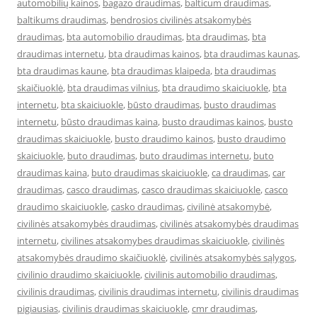
automobilių kainos
,
bagazo draudimas
,
balticum draudimas
,
baltikums draudimas
,
bendrosios civilinės atsakomybės
draudimas
,
bta automobilio draudimas
,
bta draudimas
,
bta
draudimas internetu
,
bta draudimas kainos
,
bta draudimas kaunas
,
bta draudimas kaune
,
bta draudimas klaipeda
,
bta draudimas
skaičiuoklė
,
bta draudimas vilnius
,
bta draudimo skaiciuokle
,
bta
internetu
,
bta skaiciuokle
,
būsto draudimas
,
busto draudimas
internetu
,
būsto draudimas kaina
,
busto draudimas kainos
,
busto
draudimas skaiciuokle
,
busto draudimo kainos
,
busto draudimo
skaiciuokle
,
buto draudimas
,
buto draudimas internetu
,
buto
draudimas kaina
,
buto draudimas skaiciuokle
,
ca draudimas
,
car
draudimas
,
casco draudimas
,
casco draudimas skaiciuokle
,
casco
draudimo skaiciuokle
,
casko draudimas
,
civilinė atsakomybė
,
civilinės atsakomybės draudimas
,
civilinės atsakomybės draudimas
internetu
,
civilines atsakomybes draudimas skaiciuokle
,
civilinės
atsakomybės draudimo skaičiuoklė
,
civilinės atsakomybės sąlygos
,
civilinio draudimo skaiciuokle
,
civilinis automobilio draudimas
,
civilinis draudimas
,
civilinis draudimas internetu
,
civilinis draudimas
pigiausias
,
civilinis draudimas skaiciuokle
,
cmr draudimas
,