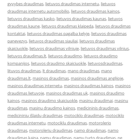
gyvybes draudimas
,
lietuvos draudimas internetu
,
lietuvos
draudimas internetu automobilio
,
lietuvos draudimas kainos
,
lietuvos draudimas kasko
,
lietuvos draudimas kaunas
,
lietuvos
draudimas kaune
,
lietuvos draudimas klaipeda
,
lietuvos draudimas
kontaktai
,
lietuvos draudimas pagalba kelyje
,
lietuvos draudimas
panevezys
,
lietuvos draudimas siauliai
,
lietuvos draudimas
skaiciuokle
,
lietuvos draudimas vilniuje
,
lietuvos draudimas vilnius
,
lietuvos draudimas.lt
,
lietuvos draudimo
,
lietuvos draudimo
kompanijos
,
lietuvos draudimo skaiciuokle
,
lietuvosdraudimas
,
lituvos draudimas
,
lt draudimas
,
mano draudimas
,
mano
draudimas.lt
,
masinos draudimas
,
masinos draudimas anglijoje
,
masinos draudimas internetu
,
masinos draudimas kainos
,
masinos
draudimas lietuvoje
,
masinos draudimas uk
,
masinos draudimo
kainos
,
masinos draudimo skaiciuokle
,
masinu draudimai
,
masinu
draudimas
,
masinu draudimo kainos
,
medicininis draudimas
,
medicininių išlaidų draudimas
,
motociklo draudimas
,
motociklo
draudimas internetu
,
motociklu draudimas
,
motorolerio
draudimas
,
motoroleriu draudimas
,
namo draudimas
,
namo
draudimas kaina
,
namu draudimas
,
namu turto draudimas
,
ne