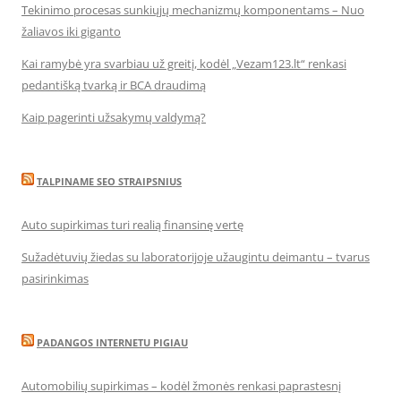
Tekinimo procesas sunkiųjų mechanizmų komponentams – Nuo
žaliavos iki giganto
Kai ramybė yra svarbiau už greitį, kodėl „Vezam123.lt“ renkasi
pedantišką tvarką ir BCA draudimą
Kaip pagerinti užsakymų valdymą?
TALPINAME SEO STRAIPSNIUS
Auto supirkimas turi realią finansinę vertę
Sužadėtuvių žiedas su laboratorijoje užaugintu deimantu – tvarus
pasirinkimas
PADANGOS INTERNETU PIGIAU
Automobilių supirkimas – kodėl žmonės renkasi paprastesnį