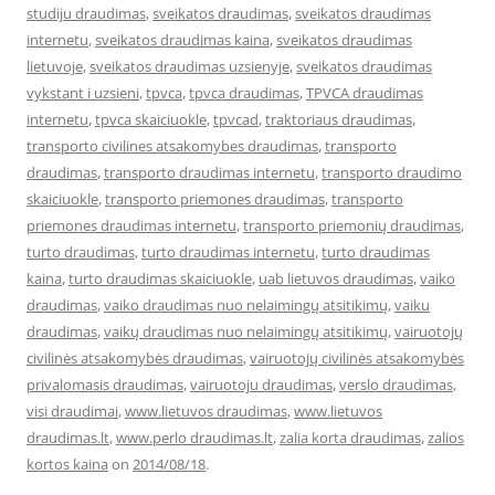
studiju draudimas
,
sveikatos draudimas
,
sveikatos draudimas
internetu
,
sveikatos draudimas kaina
,
sveikatos draudimas
lietuvoje
,
sveikatos draudimas uzsienyje
,
sveikatos draudimas
vykstant i uzsieni
,
tpvca
,
tpvca draudimas
,
TPVCA draudimas
internetu
,
tpvca skaiciuokle
,
tpvcad
,
traktoriaus draudimas
,
transporto civilines atsakomybes draudimas
,
transporto
draudimas
,
transporto draudimas internetu
,
transporto draudimo
skaiciuokle
,
transporto priemones draudimas
,
transporto
priemones draudimas internetu
,
transporto priemonių draudimas
,
turto draudimas
,
turto draudimas internetu
,
turto draudimas
kaina
,
turto draudimas skaiciuokle
,
uab lietuvos draudimas
,
vaiko
draudimas
,
vaiko draudimas nuo nelaimingų atsitikimų
,
vaiku
draudimas
,
vaikų draudimas nuo nelaimingų atsitikimų
,
vairuotojų
civilinės atsakomybės draudimas
,
vairuotojų civilinės atsakomybės
privalomasis draudimas
,
vairuotoju draudimas
,
verslo draudimas
,
visi draudimai
,
www.lietuvos draudimas
,
www.lietuvos
draudimas.lt
,
www.perlo draudimas.lt
,
zalia korta draudimas
,
zalios
kortos kaina
on
2014/08/18
.