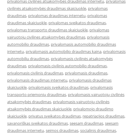
privalomas civilines atsakomybes draudimas internetu
,
privalomas
civilinės atsakomybės draudimas skaiciuokle
,
privalomas
draudimas
,
privalomas draudimas internetu
,
privalomas
draudimas skaiciuokle
,
privalomas sveikatos draudimas
,
privalomas transporto draudimas skaiciuokle
,
privalomas
vairuotoju civilines atsakomybes draudimas
,
privalomasis
automobilio draudimas
,
privalomasis automobilio draudimas
internetu
,
privalomasis automobilio draudimas kaina
,
privalomasis
automobiliu draudimas
,
privalomasis civilinės atsakomybės
draudimas
,
privalomasis civilinis automobilio draudimas
,
privalomasis civilinis draudimas
,
privalomasis draudimas
,
privalomasis draudimas internetu
,
privalomasis draudimas
skaiciuokle
,
privalomasis sveikatos draudimas
,
privalomasis
transporto priemonių draudimas
,
privalomasis vairuotojų civilinės
atsakomybės draudimas
,
privalomasis vairuotojų civilinės
atsakomybės draudimas skaiciuokle
,
privalomojo draudimo
skaiciuokle
,
privatus sveikatos draudimas
,
repatriacijos draudimas
,
savanoriškas sveikatos draudimas
,
seesam draudimas
,
seesam
draudimas internetu
,
seimos draudimas
,
socialinis draudimas
,