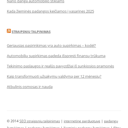
Nano danga automobilio stiklams
Kada žieminės padangos keičiamos į vasarines 2025
STRAIPSNIU TALPINIMAS
Geriausias pasirinkimas yra auto supirkimas – kodėl?
Automobilių supirkimas padeda išspręsti finansų trūkumą
Tekinimo paslaugos ir realūs pavyzdžiai iš sunkiosios pramonės
Kaip transformuoti užsakymų valdymą per 12 mėnesių?
Atbulinis osmosas ir nauda
© 2014
SEO straipsniu talpinimas
|
internetine parduotuve
|
padangų
žymėjimas
|
padangų žymėjimas
|
žieminių padangų žymėjimas
|
filtrų