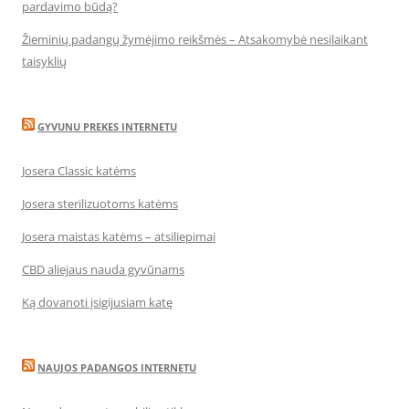
pardavimo būdą?
Žieminių padangų žymėjimo reikšmės – Atsakomybė nesilaikant
taisyklių
GYVUNU PREKES INTERNETU
Josera Classic katėms
Josera sterilizuotoms katėms
Josera maistas katėms – atsiliepimai
CBD aliejaus nauda gyvūnams
Ką dovanoti įsigijusiam katę
NAUJOS PADANGOS INTERNETU