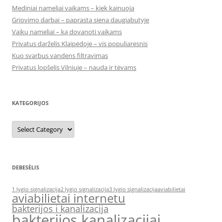
Mediniai nameliai vaikams – kiek kainuoja
Griovimo darbai – paprasta siena daugiabutyje
Vaikų nameliai – ką dovanoti vaikams
Privatus darželis Klaipėdoje – vis populiaresnis
Kuo svarbus vandens filtravimas
Privatus lopšelis Vilniuje – nauda ir tėvams
KATEGORIJOS
Kategorijos
DEBESĖLIS
1 lygio signalizacija
2 lygio signalizacija
3 lygio signalizacija
aviabilietai
aviabilietai internetu
bakterijos i kanalizacija
bakterijos kanalizacijai