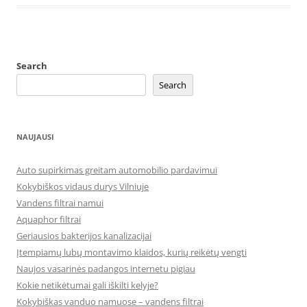
Search
Search
NAUJAUSI
Auto supirkimas greitam automobilio pardavimui
Kokybiškos vidaus durys Vilniuje
Vandens filtrai namui
Aquaphor filtrai
Geriausios bakterijos kanalizacijai
Įtempiamų lubų montavimo klaidos, kurių reikėtų vengti
Naujos vasarinės padangos internetu pigiau
Kokie netikėtumai gali iškilti kelyje?
Kokybiškas vanduo namuose – vandens filtrai