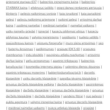
priemone starwax 637
|
bakterijos irenginiams kaina
|
bakterijos
STARWAX kaina
|
efektyvus valiklis
|
stogo danga renkames geriausia
|
klinkeris
|
pelesio naikinimas vonioje
|
kaip isnaikinti
|
kaip panaikinti
pelesi
|
pelesiu naikinimo priemone
|
naikinti pelesi
|
griovimo darbai
kaina
|
zaidimo nameliai
|
mediniai nameliai
|
nameliai vaikams
|
vaikų namelių priedai
|
toneriai
|
kaseciu pildymas vilnius
|
kaseciu
pildymas kaunas
|
valymo įrenginiams
|
septikams
|
tualeto valiklis
|
spausdintuvu kainos
|
vestuviu fotografai
|
muro sienu griovimas
|
seo
|
bateriju ikrovimas
|
patikimumas
|
orapute JDK S 60
|
oraputes
membranos
|
indu ploviklis
|
pavojingu atlieku tvarkymas
|
griovimo
darbai kaina
|
geliu pristatymas
|
apatinis trikotazas
|
bakterijos
kanalizacijai
|
kosmetika internetu pigiau
|
valentino dienos dovanos
|
apatinis trikotazas moterims
|
bakterijoskanalizacijai.lt
|
darzelis
klaipedoje
|
vaiku darzelis klaipedoje
|
pagalba tėvams klaipėdoje
|
privatus darželis klaipėdoje gelbėja
|
darželis klaipėdoje
|
pasirinkimas
klaipėdoje
|
darželis klaipėdoje
|
privatus darželis klaipėdoje
|
privatus
darželis klaipėdoje
|
darželis klaipėdoje
|
vandens filtrai
|
nuo pelesio
|
aukliu agentura
|
valymo irenginiai kaina
|
privatus darzelis klaipedoje
|
mediniai nameliai vaikams
|
isveza atliekas klaipeda
|
orapūte
|