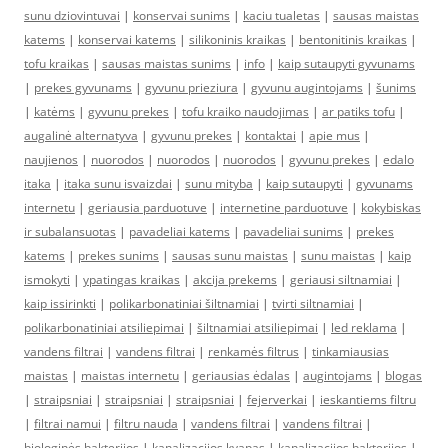
sunu dziovintuvai
|
konservai sunims
|
kaciu tualetas
|
sausas maistas
katems
|
konservai katems
|
silikoninis kraikas
|
bentonitinis kraikas
|
tofu kraikas
|
sausas maistas sunims
|
info
|
kaip sutaupyti gyvunams
|
prekes gyvunams
|
gyvunu prieziura
|
gyvunu augintojams
|
šunims
|
katėms
|
gyvunu prekes
|
tofu kraiko naudojimas
|
ar patiks tofu
|
augalinė alternatyva
|
gyvunu prekes
|
kontaktai
|
apie mus
|
naujienos
|
nuorodos
|
nuorodos
|
nuorodos
|
gyvunu prekes
|
edalo
itaka
|
itaka sunu isvaizdai
|
sunu mityba
|
kaip sutaupyti
|
gyvunams
internetu
|
geriausia parduotuve
|
internetine parduotuve
|
kokybiskas
ir subalansuotas
|
pavadeliai katems
|
pavadeliai sunims
|
prekes
katems
|
prekes sunims
|
sausas sunu maistas
|
sunu maistas
|
kaip
ismokyti
|
ypatingas kraikas
|
akcija prekems
|
geriausi siltnamiai
|
kaip issirinkti
|
polikarbonatiniai šiltnamiai
|
tvirti siltnamiai
|
polikarbonatiniai atsiliepimai
|
šiltnamiai atsiliepimai
|
led reklama
|
vandens filtrai
|
vandens filtrai
|
renkamės filtrus
|
tinkamiausias
maistas
|
maistas internetu
|
geriausias ėdalas
|
augintojams
|
blogas
|
straipsniai
|
straipsniai
|
straipsniai
|
fejerverkai
|
ieskantiems filtru
|
filtrai namui
|
filtru nauda
|
vandens filtrai
|
vandens filtrai
|
biologinės bakterijos
|
kanalizacijos kvapas
|
kanalizacijos bakterijos
|