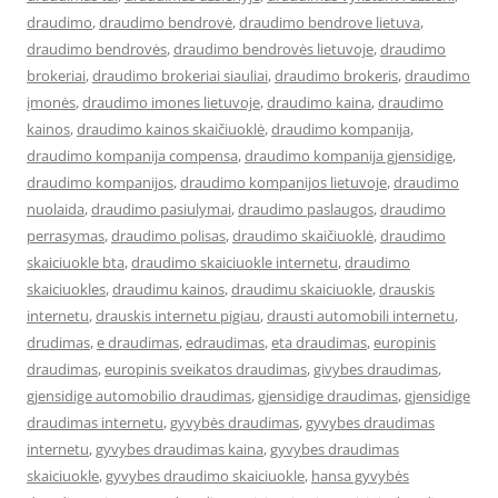
draudimo
,
draudimo bendrovė
,
draudimo bendrove lietuva
,
draudimo bendrovės
,
draudimo bendrovės lietuvoje
,
draudimo
brokeriai
,
draudimo brokeriai siauliai
,
draudimo brokeris
,
draudimo
įmonės
,
draudimo imones lietuvoje
,
draudimo kaina
,
draudimo
kainos
,
draudimo kainos skaičiuoklė
,
draudimo kompanija
,
draudimo kompanija compensa
,
draudimo kompanija gjensidige
,
draudimo kompanijos
,
draudimo kompanijos lietuvoje
,
draudimo
nuolaida
,
draudimo pasiulymai
,
draudimo paslaugos
,
draudimo
perrasymas
,
draudimo polisas
,
draudimo skaičiuoklė
,
draudimo
skaiciuokle bta
,
draudimo skaiciuokle internetu
,
draudimo
skaiciuokles
,
draudimu kainos
,
draudimu skaiciuokle
,
drauskis
internetu
,
drauskis internetu pigiau
,
drausti automobili internetu
,
drudimas
,
e draudimas
,
edraudimas
,
eta draudimas
,
europinis
draudimas
,
europinis sveikatos draudimas
,
givybes draudimas
,
gjensidige automobilio draudimas
,
gjensidige draudimas
,
gjensidige
draudimas internetu
,
gyvybės draudimas
,
gyvybes draudimas
internetu
,
gyvybes draudimas kaina
,
gyvybes draudimas
skaiciuokle
,
gyvybes draudimo skaiciuokle
,
hansa gyvybės