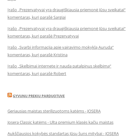
Įrašo „Prezervatyvai yra draugiškiausia priemonė Jūsų sveikatai“
komentaras, kurį parašė Sargiai
Įrašo „Prezervatyvai yra draugiškiausia priemonė Jūsų sveikatai“
komentaras, kurį parašė Prezervatyvai
Įrašo „Svarbi informacija apie vairavimo mokyklą Auruda“
komentaras, kurį parašė Kristina
Įrašo „Skelbimai internete ir nauda patalpinus skelbimą“
komentaras, kurį parašė Robert
GYVUNU PREKIU PARDUOTUVE
Geriausias maistas sterilizuotoms katėms - JOSERA
Josera Classic katėms - Ulta premium klasės kačių maistas
Aukščiausios kokybės standartas Jūsų šuns mitybai - JOSERA