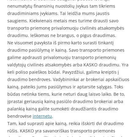
nenumatytų finansinių nuostolių įvykus tam tikriems
draudiminiams įvykiams. Tai leidžia mums jaustis
saugiems. Kiekvienais metais mes turime drausti savo
transporto priemonę privalomuoju civilinės atsakomybės
draudimu. Ieškomas ne brangus, o pigus draudimas.
Ne visuomet pavyksta iš pirmo karto surasti tinkantį
draudimo pasiūlymą ir kainą. Savo transporto priemones
galime apdrausti privalomuoju transporto priemonių
valdytojų civilinės atsakomybės arba KASKO draudimu. Yra
keli poliso paieškos būdai. Pavyzdžiui, galima kreiptis į
draudimo bendroves. Vadybininkai ar brokeriai apskaičiuos
kainą, pateiks jums pasiūlymus ir aptarsite sąlygas. Toks
būdas netinka tiems, kurie neturi daug laisvo laiko. Be to,
įprastai geriausią kainą pasiūlo draudimo brokeriai arba
palankią kainą galite sumokėti draudžiantis draudimo
bendrovėse
internetu
.
Tam, kad suprasti apie kainą, reikia išskirti dvi draudimo
rūšis. KASKO yra savanoriškas transporto priemonės