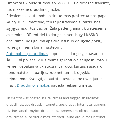
išmokėta tik pusė sumos, t.y. 400 LT. Kuo didesnė franšizė,
tuo mažesnė draudimo įmoka.
Privalomasis automobilio draudimas pasirenkamas pagal
kainą. Kur ji mažesnė, ten ir pasirašoma sutartis, nes
sąlygos visur tos pačios. Žala padengiama tik tretiesiems
asmenims. Būtent dėl to daugelis nori įsigyti KASKO
draudimą, nes galima apsidrausti nuo daugelio įvykių,
kurie gali nemaloniai nustebinti.
Automobilių draudimas
populiarus daugelyje pasaulio
šalių. Tai polisas, kuris mums garantuoja saugesnį rytojų
kelyje. Nepakanka tik atidžiai vairuoti, kartais susidaro
nenumatytos situacijos, kuomet tam tikro įvykio
neįmanoma išvengti, o patirti nuostoliai ne tokie jau ir
maži.
Draudimo išmokos
padeda reikiamu metu.
This entry was posted in
Draudimas
and tagged
ab lietuvos
draudimas
,
apsidrausk internetu
,
apsidrausti internetu
,
asmens
civilinės atsakomybės draudimas
,
asmens draudimas
,
auto
draudimas
,
auto draudimas internetu
,
auto draudimas internetu