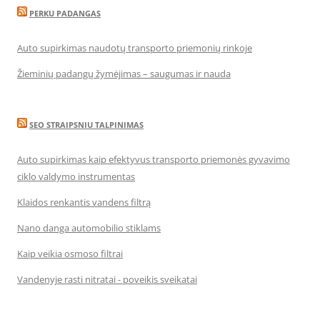
PERKU PADANGAS
Auto supirkimas naudotų transporto priemonių rinkoje
Žieminių padangų žymėjimas – saugumas ir nauda
SEO STRAIPSNIU TALPINIMAS
Auto supirkimas kaip efektyvus transporto priemonės gyvavimo
ciklo valdymo instrumentas
Klaidos renkantis vandens filtrą
Nano danga automobilio stiklams
Kaip veikia osmoso filtrai
Vandenyje rasti nitratai - poveikis sveikatai