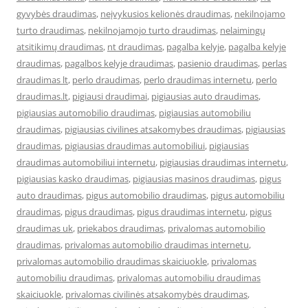
gyvybės draudimas
,
neįvykusios kelionės draudimas
,
nekilnojamo
turto draudimas
,
nekilnojamojo turto draudimas
,
nelaimingų
atsitikimų draudimas
,
nt draudimas
,
pagalba kelyje
,
pagalba kelyje
draudimas
,
pagalbos kelyje draudimas
,
pasienio draudimas
,
perlas
draudimas lt
,
perlo draudimas
,
perlo draudimas internetu
,
perlo
draudimas.lt
,
pigiausi draudimai
,
pigiausias auto draudimas
,
pigiausias automobilio draudimas
,
pigiausias automobiliu
draudimas
,
pigiausias civilines atsakomybes draudimas
,
pigiausias
draudimas
,
pigiausias draudimas automobiliui
,
pigiausias
draudimas automobiliui internetu
,
pigiausias draudimas internetu
,
pigiausias kasko draudimas
,
pigiausias masinos draudimas
,
pigus
auto draudimas
,
pigus automobilio draudimas
,
pigus automobiliu
draudimas
,
pigus draudimas
,
pigus draudimas internetu
,
pigus
draudimas uk
,
priekabos draudimas
,
privalomas automobilio
draudimas
,
privalomas automobilio draudimas internetu
,
privalomas automobilio draudimas skaiciuokle
,
privalomas
automobiliu draudimas
,
privalomas automobiliu draudimas
skaiciuokle
,
privalomas civilinės atsakomybės draudimas
,