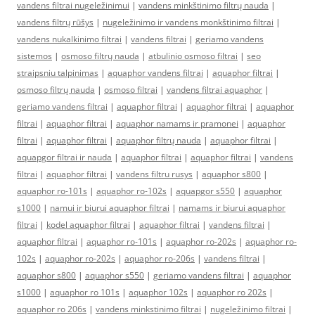
vandens filtrai nugeležinimui
|
vandens minkštinimo filtrų nauda
|
vandens filtrų rūšys
|
nugeležinimo ir vandens monkštinimo filtrai
|
vandens nukalkinimo filtrai
|
vandens filtrai
|
geriamo vandens
sistemos
|
osmoso filtrų nauda
|
atbulinio osmoso filtrai
|
seo
straipsniu talpinimas
|
aquaphor vandens filtrai
|
aquaphor filtrai
|
osmoso filtrų nauda
|
osmoso filtrai
|
vandens filtrai aquaphor
|
geriamo vandens filtrai
|
aquaphor filtrai
|
aquaphor filtrai
|
aquaphor
filtrai
|
aquaphor filtrai
|
aquaphor namams ir pramonei
|
aquaphor
filtrai
|
aquaphor filtrai
|
aquaphor filtrų nauda
|
aquaphor filtrai
|
aquapgor filtrai ir nauda
|
aquaphor filtrai
|
aquaphor filtrai
|
vandens
filtrai
|
aquaphor filtrai
|
vandens filtru rusys
|
aquaphor s800
|
aquaphor ro-101s
|
aquaphor ro-102s
|
aquapgor s550
|
aquaphor
s1000
|
namui ir biurui aquaphor filtrai
|
namams ir biurui aquaphor
filtrai
|
kodel aquaphor filtrai
|
aquaphor filtrai
|
vandens filtrai
|
aquaphor filtrai
|
aquaphor ro-101s
|
aquaphor ro-202s
|
aquaphor ro-
102s
|
aquaphor ro-202s
|
aquaphor ro-206s
|
vandens filtrai
|
aquaphor s800
|
aquaphor s550
|
geriamo vandens filtrai
|
aquaphor
s1000
|
aquaphor ro 101s
|
aquaphor 102s
|
aquaphor ro 202s
|
aquaphor ro 206s
|
vandens minkstinimo filtrai
|
nugeležinimo filtrai
|