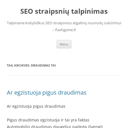
Skip
to
SEO straipsnių talpinimas
content
Talpiname kokybiškus SEO straipsnius atgalinių nuorodų sukūrimui
– flashgame.lt
Menu
TAG ARCHIVES:
DRAUDIMAS TAI
Ar egzistuoja pigus draudimas
Ar egzistuoja pigus draudimas
Pigus draudimas egzistuoja ir tai yra faktas
Automobilio draudimas daugeliui padeda išvengti