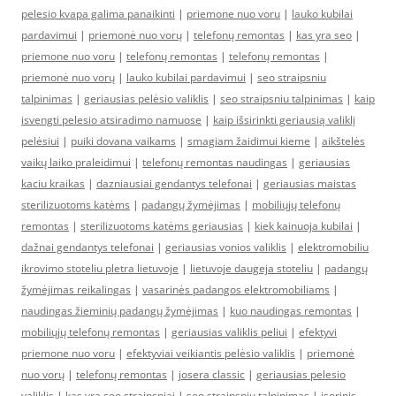
pelesio kvapa galima panaikinti
|
priemone nuo voru
|
lauko kubilai
pardavimui
|
priemonė nuo vorų
|
telefonų remontas
|
kas yra seo
|
priemone nuo voru
|
telefonų remontas
|
telefonų remontas
|
priemonė nuo vorų
|
lauko kubilai pardavimui
|
seo straipsniu
talpinimas
|
geriausias pelėsio valiklis
|
seo straipsniu talpinimas
|
kaip
isvengti pelesio atsiradimo namuose
|
kaip išsirinkti geriausią valiklį
pelėsiui
|
puiki dovana vaikams
|
smagiam žaidimui kieme
|
aikštelės
vaikų laiko praleidimui
|
telefonų remontas naudingas
|
geriausias
kaciu kraikas
|
dazniausiai gendantys telefonai
|
geriausias maistas
sterilizuotoms katėms
|
padangų žymėjimas
|
mobiliųjų telefonų
remontas
|
sterilizuotoms katėms geriausias
|
kiek kainuoja kubilai
|
dažnai gendantys telefonai
|
geriausias vonios valiklis
|
elektromobiliu
ikrovimo stoteliu pletra lietuvoje
|
lietuvoje daugeja stoteliu
|
padangų
žymėjimas reikalingas
|
vasarinės padangos elektromobiliams
|
naudingas žieminių padangų žymėjimas
|
kuo naudingas remontas
|
mobiliųjų telefonų remontas
|
geriausias valiklis peliui
|
efektyvi
priemone nuo voru
|
efektyviai veikiantis pelėsio valiklis
|
priemonė
nuo vorų
|
telefonų remontas
|
josera classic
|
geriausias pelesio
valiklis
|
kas yra seo straipsniai
|
seo straipsniu talpinimas
|
isorinis