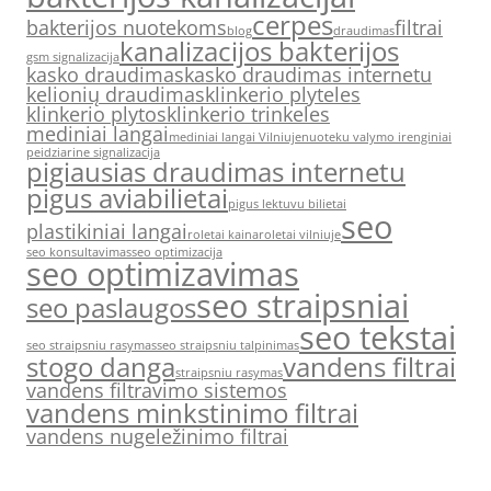
cerpes
bakterijos nuotekoms
filtrai
blog
draudimas
kanalizacijos bakterijos
gsm signalizacija
kasko draudimas
kasko draudimas internetu
kelionių draudimas
klinkerio plyteles
klinkerio plytos
klinkerio trinkeles
mediniai langai
mediniai langai Vilniuje
nuoteku valymo irenginiai
peidziarine signalizacija
pigiausias draudimas internetu
pigus aviabilietai
pigus lektuvu bilietai
seo
plastikiniai langai
roletai kaina
roletai vilniuje
seo konsultavimas
seo optimizacija
seo optimizavimas
seo straipsniai
seo paslaugos
seo tekstai
seo straipsniu rasymas
seo straipsniu talpinimas
stogo danga
vandens filtrai
straipsniu rasymas
vandens filtravimo sistemos
vandens minkstinimo filtrai
vandens nugeležinimo filtrai