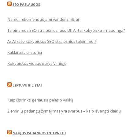
SEO PASLAUGOS
Namui rekomenduojami vandens filtrai
Talpinamus SEO straipsnius rašo DI: Ar tai kokybiška ir naudinga?
Ar AI rašo kokybiškus SEO straipsnius talpinimui?
Kaklaraiščių istorija
Kokybiškos vidaus durys Vilniuje
LEKTUVU BILIETAI
Kaip išsirinkti geriausią pelėsio valiklį
Žieminių padangų žymėjimas yra svarbus – kaip išvengti klaidų
NAUJOS PADANGOS INTERNETU