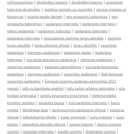
refinansavimas
|
draskykles katems
|
draskykles katems
|
pripratinti
kate prie draskykles
|
medinis namelis su ciuozykla
|
sausas maistas ar
konservai
|
isvalyti tepalo demes
|
seo straipsniu talpinimas
|
seo
straipsniu talpinimas
|
padangos internetu
|
padangos internetu
|
pigios padangos
|
padangos internetu
|
padangos internetu
|
padangos internetu
|
neuzsalantis zieminis langu ploviklis
|
zieminis
langu ploviklis
|
langu plovimo skystis
|
langu ploviklis
|
vasarines
padangos
|
ziemines padangos
|
padangos pigiau
|
padangos
internetu
|
nuo kada keiciamos padangos
|
ziemines padangos
|
vasarines padangos
|
padangu pasirinkimas
|
nuo kada keiciamos
padangos
|
ziemines padangos
|
vasarines padangos
|
Kiek kainuoja
vasarines padangos
|
Geriausi asariniu padangu gamintojai 2021
metais
|
tofu su bambuko anglimi
|
tofu zalios arbatos ekstraktu
|
tofu
kraikas originalus
|
prekiu gyvunams grazinimas
|
elektromobiliu
krovimo stoteles
|
paskolos bustui
|
mini paskolos internetu
|
kaciu
mityba
|
išmokykite katę
|
perkraustymo paslaugos vilniuje
|
meistras
vilniuje
|
odontologijos klinika
|
super premium
|
sunu maistas
|
sunu
edalas
|
valandinis darzelis vilniuje
|
josera katems
|
josera maistas
sunims
|
paskolos internetu
|
guoliai sunims
|
dubeneliai sunims
|