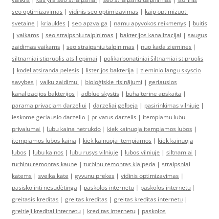
seo optimizavimas
|
vidinis seo optimizavimas
|
kaip optimizuoti
svetaine
|
kriaukles
|
seo apzvalga
|
namu apyvokos reikmenys
|
buitis
|
vaikams
|
seo straipsniu talpinimas
|
bakterijos kanalizacijai
|
saugus
zaidimas vaikams
|
seo straipsniu talpinimas
|
nuo kada ziemines
|
siltnamiai stipruolis atsiliepimai
|
polikarbonatiniai šiltnamiai stipruolis
|
kodel atsiranda pelesis
|
listerijos bakterija
|
zieminio langu skyscio
savybes
|
vaiku zaidimui
|
bioloģiskie risinājumi
|
geriausios
kanalizacijos bakterijos
|
adblue skystis
|
buhalterine apskaita
|
parama privaciam darzeliui
|
darzeliai gelbeja
|
pasirinkimas vilniuje
|
ieskome geriausio darzelio
|
privatus darzelis
|
itempiamu lubu
privalumai
|
lubu kaina netrukdo
|
kiek kainuoja itempiamos lubos
|
itempiamos lubos kaina
|
kiek kainuoja itempiamos
|
kiek kainuoja
lubos
|
lubu kainos
|
lubu rusys vilniuje
|
lubos vilniuje
|
siltnamiai
|
turbinu remontas kaune
|
turbinu remontas klaipeda
|
straipsniai
katems
|
sveika kate
|
gyvunu prekes
|
vidinis optimizavimas
|
pasiskolinti nesudėtinga
|
paskolos internetu
|
paskolos internetu
|
greitasis kreditas
|
greitas kreditas
|
greitas kreditas internetu
|
greitieji kreditai internetu
|
kreditas internetu
|
paskolos