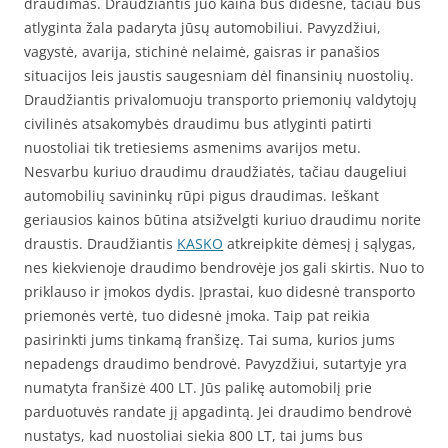
draudimas. Draudžiantis juo kaina bus didesnė, tačiau bus
atlyginta žala padaryta jūsų automobiliui. Pavyzdžiui,
vagystė, avarija, stichinė nelaimė, gaisras ir panašios
situacijos leis jaustis saugesniam dėl finansinių nuostolių.
Draudžiantis privalomuoju transporto priemonių valdytojų
civilinės atsakomybės draudimu bus atlyginti patirti
nuostoliai tik tretiesiems asmenims avarijos metu.
Nesvarbu kuriuo draudimu draudžiatės, tačiau daugeliui
automobilių savininkų rūpi pigus draudimas. Ieškant
geriausios kainos būtina atsižvelgti kuriuo draudimu norite
draustis. Draudžiantis
KASKO
atkreipkite dėmesį į sąlygas,
nes kiekvienoje draudimo bendrovėje jos gali skirtis. Nuo to
priklauso ir įmokos dydis. Įprastai, kuo didesnė transporto
priemonės vertė, tuo didesnė įmoka. Taip pat reikia
pasirinkti jums tinkamą franšizę. Tai suma, kurios jums
nepadengs draudimo bendrovė. Pavyzdžiui, sutartyje yra
numatyta franšizė 400 LT. Jūs palikę automobilį prie
parduotuvės randate jį apgadintą. Jei draudimo bendrovė
nustatys, kad nuostoliai siekia 800 LT, tai jums bus