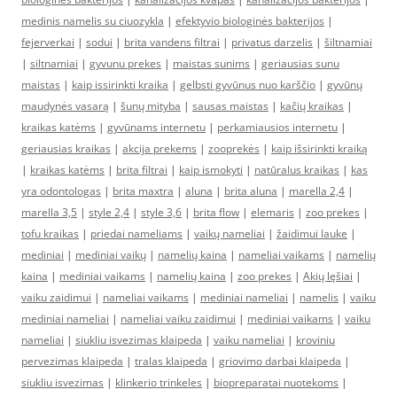
medinis namelis su ciuozykla
|
efektyvio biologinės bakterijos
|
fejerverkai
|
sodui
|
brita vandens filtrai
|
privatus darzelis
|
šiltnamiai
|
siltnamiai
|
gyvunu prekes
|
maistas sunims
|
geriausias sunu
maistas
|
kaip issirinkti kraika
|
gelbsti gyvūnus nuo karščio
|
gyvūnų
maudynės vasarą
|
šunų mityba
|
sausas maistas
|
kačių kraikas
|
kraikas katėms
|
gyvūnams internetu
|
perkamiausios internetu
|
geriausias kraikas
|
akcija prekems
|
zooprekės
|
kaip išsirinkti kraiką
|
kraikas katėms
|
brita filtrai
|
kaip ismokyti
|
natūralus kraikas
|
kas
yra odontologas
|
brita maxtra
|
aluna
|
brita aluna
|
marella 2,4
|
marella 3,5
|
style 2,4
|
style 3,6
|
brita flow
|
elemaris
|
zoo prekes
|
tofu kraikas
|
priedai nameliams
|
vaikų nameliai
|
žaidimui lauke
|
mediniai
|
mediniai vaikų
|
namelių kaina
|
nameliai vaikams
|
namelių
kaina
|
mediniai vaikams
|
namelių kaina
|
zoo prekes
|
Akių lęšiai
|
vaiku zaidimui
|
nameliai vaikams
|
mediniai nameliai
|
namelis
|
vaiku
mediniai nameliai
|
nameliai vaiku zaidimui
|
mediniai vaikams
|
vaiku
nameliai
|
siukliu isvezimas klaipeda
|
vaiku nameliai
|
kroviniu
pervezimas klaipeda
|
tralas klaipeda
|
griovimo darbai klaipeda
|
siukliu isvezimas
|
klinkerio trinkeles
|
biopreparatai nuotekoms
|