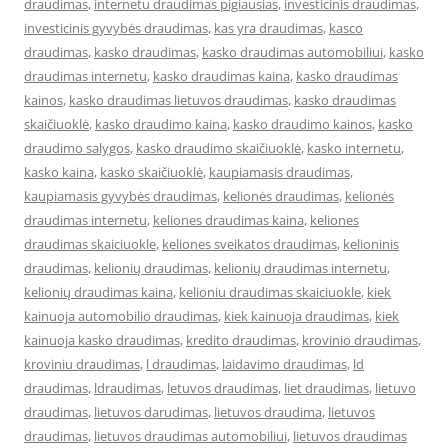
draudimas
,
internetu draudimas pigiausias
,
investicinis draudimas
,
investicinis gyvybės draudimas
,
kas yra draudimas
,
kasco
draudimas
,
kasko draudimas
,
kasko draudimas automobiliui
,
kasko
draudimas internetu
,
kasko draudimas kaina
,
kasko draudimas
kainos
,
kasko draudimas lietuvos draudimas
,
kasko draudimas
skaičiuoklė
,
kasko draudimo kaina
,
kasko draudimo kainos
,
kasko
draudimo salygos
,
kasko draudimo skaičiuoklė
,
kasko internetu
,
kasko kaina
,
kasko skaičiuoklė
,
kaupiamasis draudimas
,
kaupiamasis gyvybės draudimas
,
kelionės draudimas
,
kelionės
draudimas internetu
,
keliones draudimas kaina
,
keliones
draudimas skaiciuokle
,
keliones sveikatos draudimas
,
kelioninis
draudimas
,
kelionių draudimas
,
kelionių draudimas internetu
,
kelionių draudimas kaina
,
kelioniu draudimas skaiciuokle
,
kiek
kainuoja automobilio draudimas
,
kiek kainuoja draudimas
,
kiek
kainuoja kasko draudimas
,
kredito draudimas
,
krovinio draudimas
,
kroviniu draudimas
,
l draudimas
,
laidavimo draudimas
,
ld
draudimas
,
ldraudimas
,
letuvos draudimas
,
liet draudimas
,
lietuvo
draudimas
,
lietuvos darudimas
,
lietuvos draudima
,
lietuvos
draudimas
,
lietuvos draudimas automobiliui
,
lietuvos draudimas