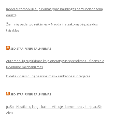
Kodėl automobilių supirkimas ypač naudingas parduodant seną,
daužtą
Žieminių padangų reikšmės – Nauda ir atsakomybė pažeidus
taisykles
SEO STRAIPSNIU TALPINIMAS
Automobilių supirkimas kaip operatyvus sprendimas – finansinio
likvidumo mechanizmas
Didelis vidaus durų pasirinkimas – rankenos ir interjeras
SEO STRAIPSNIU TALPINIMAS
Įrašo „Plastikinių langų kainos Vilniuje“ komentaras, kurį parašė
Algis