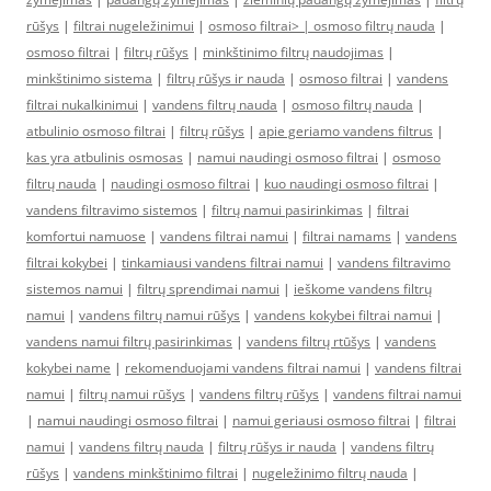
rūšys
|
filtrai nugeležinimui
|
osmoso filtrai> |
osmoso filtrų nauda
|
osmoso filtrai
|
filtrų rūšys
|
minkštinimo filtrų naudojimas
|
minkštinimo sistema
|
filtrų rūšys ir nauda
|
osmoso filtrai
|
vandens
filtrai nukalkinimui
|
vandens filtrų nauda
|
osmoso filtrų nauda
|
atbulinio osmoso filtrai
|
filtrų rūšys
|
apie geriamo vandens filtrus
|
kas yra atbulinis osmosas
|
namui naudingi osmoso filtrai
|
osmoso
filtrų nauda
|
naudingi osmoso filtrai
|
kuo naudingi osmoso filtrai
|
vandens filtravimo sistemos
|
filtrų namui pasirinkimas
|
filtrai
komfortui namuose
|
vandens filtrai namui
|
filtrai namams
|
vandens
filtrai kokybei
|
tinkamiausi vandens filtrai namui
|
vandens filtravimo
sistemos namui
|
filtrų sprendimai namui
|
ieškome vandens filtrų
namui
|
vandens filtrų namui rūšys
|
vandens kokybei filtrai namui
|
vandens namui filtrų pasirinkimas
|
vandens filtrų rtūšys
|
vandens
kokybei name
|
rekomenduojami vandens filtrai namui
|
vandens filtrai
namui
|
filtrų namui rūšys
|
vandens filtrų rūšys
|
vandens filtrai namui
|
namui naudingi osmoso filtrai
|
namui geriausi osmoso filtrai
|
filtrai
namui
|
vandens filtrų nauda
|
filtrų rūšys ir nauda
|
vandens filtrų
rūšys
|
vandens minkštinimo filtrai
|
nugeležinimo filtrų nauda
|