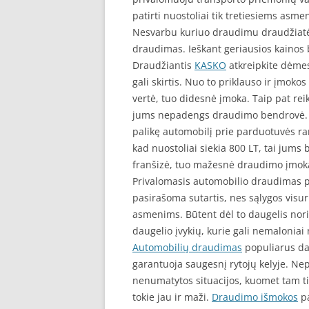
patirti nuostoliai tik tretiesiems asm
Nesvarbu kuriuo draudimu draudžiatės
draudimas. Ieškant geriausios kainos 
Draudžiantis
KASKO
atkreipkite dėmes
gali skirtis. Nuo to priklauso ir įmok
vertė, tuo didesnė įmoka. Taip pat rei
jums nepadengs draudimo bendrovė. Pa
palikę automobilį prie parduotuvės ra
kad nuostoliai siekia 800 LT, tai jums
franšizė, tuo mažesnė draudimo įmok
Privalomasis automobilio draudimas p
pasirašoma sutartis, nes sąlygos visur
asmenims. Būtent dėl to daugelis nor
daugelio įvykių, kurie gali nemaloniai 
Automobilių draudimas
populiarus dau
garantuoja saugesnį rytojų kelyje. Nepa
nenumatytos situacijos, kuomet tam tik
tokie jau ir maži.
Draudimo išmokos
pa