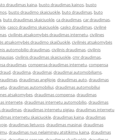
sto draudimas kaina
,
busto draudimas kainos
,
busto
inos
,
busto draudimo skaiciuokle
,
buto draudimas
,
buto
a
,
buto draudimas skaiciuokle
,
ca draudimas
,
car draudimas
,
kle
,
casco draudimo skaiciuokle
,
casko draudimas
,
civilinė
imas
,
civilinės atsakomybės draudimas internetu
,
civilines
inės atsakomybės draudimo skaičiuoklė
,
civilinės atsakomybės
linis automobilio draudimas
,
civilinis draudimas
,
civilinis
giausias
,
civilinis draudimas skaiciuokle
,
cmr draudimas
,
sa draudimas
,
compensa draudimas internetu
,
compensa
draud
,
draudima
,
draudimai
,
draudimai automobiliams
,
raudimas
,
draudimas anglijoje
,
draudimas auto
,
draudimas
netu
,
draudimas automobiliui
,
draudimas automobiliui
lines atsakomybes
,
draudimas compensa
,
draudimas
as internete
,
draudimas internetu automobilio
,
draudimas
s draudimas
,
draudimas internetu pigiau
,
draudimas internetu
dimas internetu skaiciuokle
,
draudimas kaina
,
draudimas
voje
,
draudimas lietuvos
,
draudimas masinai
,
draudimas
kimų
,
draudimas nuo nelaimingų atsitikimų kaina
,
draudimas
sias
,
draudimas seesam
,
draudimas skaičiuoklė
,
draudimas