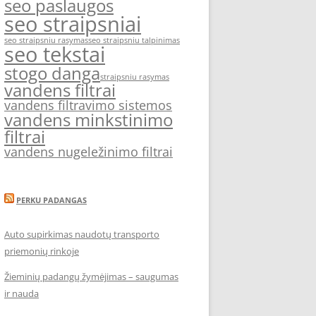
seo paslaugos
seo straipsniai
seo straipsniu rasymas
seo straipsniu talpinimas
seo tekstai
stogo danga
straipsniu rasymas
vandens filtrai
vandens filtravimo sistemos
vandens minkstinimo
filtrai
vandens nugeležinimo filtrai
PERKU PADANGAS
Auto supirkimas naudotų transporto
priemonių rinkoje
Žieminių padangų žymėjimas – saugumas
ir nauda