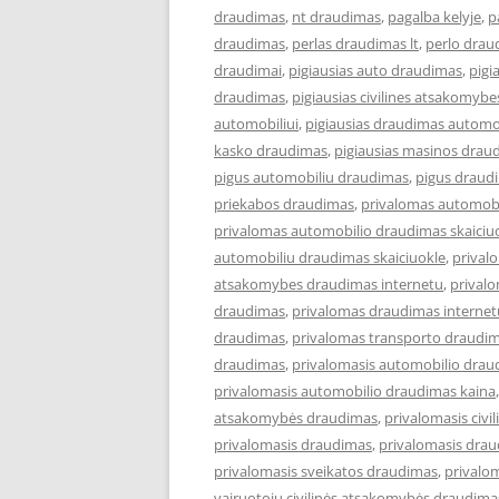
draudimas
,
nt draudimas
,
pagalba kelyje
,
p
draudimas
,
perlas draudimas lt
,
perlo drau
draudimai
,
pigiausias auto draudimas
,
pigi
draudimas
,
pigiausias civilines atsakomyb
automobiliui
,
pigiausias draudimas automob
kasko draudimas
,
pigiausias masinos drau
pigus automobiliu draudimas
,
pigus draud
priekabos draudimas
,
privalomas automob
privalomas automobilio draudimas skaiciu
automobiliu draudimas skaiciuokle
,
prival
atsakomybes draudimas internetu
,
privalo
draudimas
,
privalomas draudimas internet
draudimas
,
privalomas transporto draudim
draudimas
,
privalomasis automobilio drau
privalomasis automobilio draudimas kaina
atsakomybės draudimas
,
privalomasis civi
privalomasis draudimas
,
privalomasis drau
privalomasis sveikatos draudimas
,
privalo
vairuotojų civilinės atsakomybės draudima