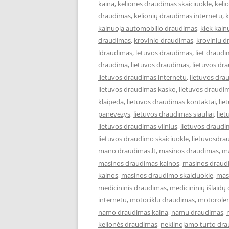
kaina
,
keliones draudimas skaiciuokle
,
keli
draudimas
,
kelionių draudimas internetu
,
k
kainuoja automobilio draudimas
,
kiek kai
draudimas
,
krovinio draudimas
,
kroviniu 
ldraudimas
,
letuvos draudimas
,
liet draud
draudima
,
lietuvos draudimas
,
lietuvos dr
lietuvos draudimas internetu
,
lietuvos dra
lietuvos draudimas kasko
,
lietuvos draudi
klaipeda
,
lietuvos draudimas kontaktai
,
lie
panevezys
,
lietuvos draudimas siauliai
,
lie
lietuvos draudimas vilnius
,
lietuvos draudi
lietuvos draudimo skaiciuokle
,
lietuvosdra
mano draudimas.lt
,
masinos draudimas
,
ma
masinos draudimas kainos
,
masinos draudi
kainos
,
masinos draudimo skaiciuokle
,
mas
medicininis draudimas
,
medicininių išlaidų
internetu
,
motociklu draudimas
,
motoroler
namo draudimas kaina
,
namu draudimas
,
kelionės draudimas
,
nekilnojamo turto dr