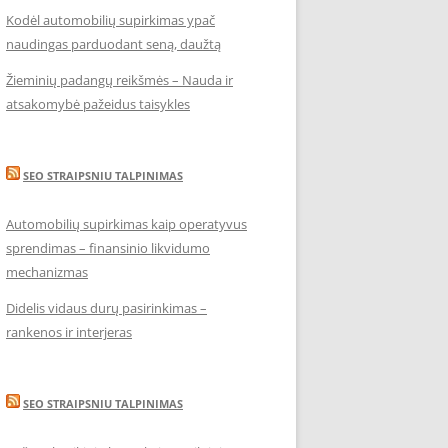
Kodėl automobilių supirkimas ypač
naudingas parduodant seną, daužtą
Žieminių padangų reikšmės – Nauda ir
atsakomybė pažeidus taisykles
SEO STRAIPSNIU TALPINIMAS
Automobilių supirkimas kaip operatyvus
sprendimas – finansinio likvidumo
mechanizmas
Didelis vidaus durų pasirinkimas –
rankenos ir interjeras
SEO STRAIPSNIU TALPINIMAS