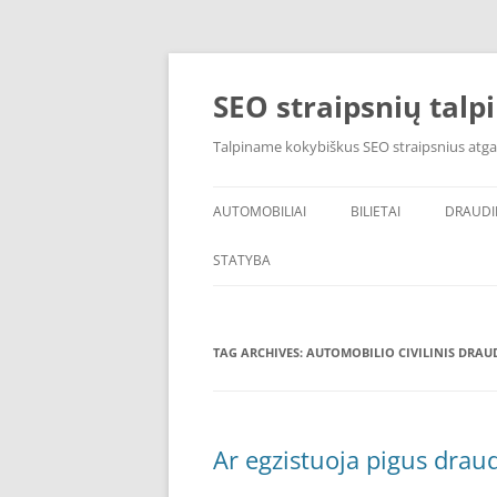
Skip
to
content
SEO straipsnių talp
Talpiname kokybiškus SEO straipsnius atga
AUTOMOBILIAI
BILIETAI
DRAUD
STATYBA
TAG ARCHIVES:
AUTOMOBILIO CIVILINIS DRAU
Ar egzistuoja pigus drau