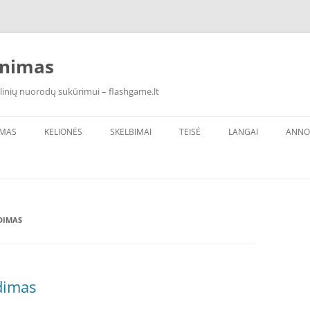
inimas
linių nuorodų sukūrimui – flashgame.lt
IMAS
KELIONĖS
SKELBIMAI
TEISĖ
LANGAI
ANNO
DIMAS
dimas