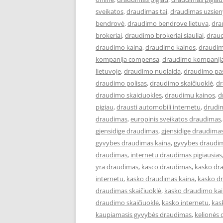
sveikatos
,
draudimas tai
,
draudimas uzsien
bendrovė
,
draudimo bendrove lietuva
,
dra
brokeriai
,
draudimo brokeriai siauliai
,
draud
draudimo kaina
,
draudimo kainos
,
draudim
kompanija compensa
,
draudimo kompanija
lietuvoje
,
draudimo nuolaida
,
draudimo pa
draudimo polisas
,
draudimo skaičiuoklė
,
dr
draudimo skaiciuokles
,
draudimu kainos
,
d
pigiau
,
drausti automobili internetu
,
drudi
draudimas
,
europinis sveikatos draudimas
gjensidige draudimas
,
gjensidige draudimas
gyvybes draudimas kaina
,
gyvybes draudim
draudimas
,
internetu draudimas pigiausias
yra draudimas
,
kasco draudimas
,
kasko dr
internetu
,
kasko draudimas kaina
,
kasko d
draudimas skaičiuoklė
,
kasko draudimo ka
draudimo skaičiuoklė
,
kasko internetu
,
kas
kaupiamasis gyvybės draudimas
,
kelionės