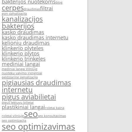
bakterijos nuotekoms
blog
cerpes
filtrai
draudimas
gsm signalizacija
kanalizacijos
bakterijos
kasko draudimas
kasko draudimas internetu
kelionių draudimas
klinkerio plyteles
klinkerio plytos
klinkerio trinkeles
mediniai langai
mediniai langai Vilniuje
nuoteku valymo irenginiai
peidziarine signalizacija
pigiausias draudimas
internetu
pigus aviabilietai
pigus lektuvu bilietai
plastikiniai langai
roletai kaina
seo
roletai vilniuje
seo konsultavimas
seo optimizacija
seo optimizavimas