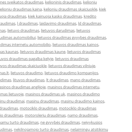
ones sveikatos draudimas
,
kelioninis draudimas
,
kelionių
elionių draudimas kaina
,
kelioniu draudimas skaiciuokle
,
kiek
nuoja draudimas
,
kiek kainuoja kasko draudimas
,
kredito
draudimas
,
l draudimas
,
laidavimo draudimas
,
ld draudimas
,
imas
,
lietuvo draudimas
,
lietuvos darudimas
,
lietuvos
audimas automobiliui
,
lietuvos draudimas gyvybes draudimas
,
udimas internetu automobilio
,
lietuvos draudimas kainos
,
mas kaunas
,
lietuvos draudimas kaune
,
lietuvos draudimas
tuvos draudimas pagalba kelyje
,
lietuvos draudimas
tuvos draudimas skaiciuokle
,
lietuvos draudimas vilniuje
,
mas.lt
,
lietuvos draudimo
,
lietuvos draudimo kompanijos
,
udimas
,
lituvos draudimas
,
lt draudimas
,
mano draudimas
,
sinos draudimas anglijoje
,
masinos draudimas internetu
,
mas lietuvoje
,
masinos draudimas uk
,
masinos draudimo
inu draudimai
,
masinu draudimas
,
masinu draudimo kainos
,
 draudimas
,
motociklo draudimas
,
motociklo draudimas
io draudimas
,
motoroleriu draudimas
,
namo draudimas
,
namu turto draudimas
,
ne gyvybės draudimas
,
neįvykusios
audimas
,
nekilnojamojo turto draudimas
,
nelaimingų atsitikimų