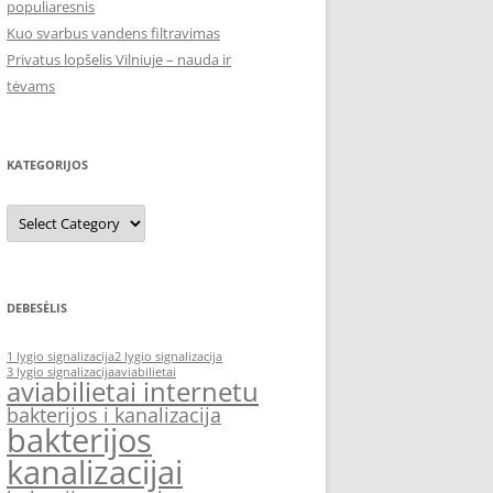
populiaresnis
Kuo svarbus vandens filtravimas
Privatus lopšelis Vilniuje – nauda ir
tėvams
KATEGORIJOS
Kategorijos
DEBESĖLIS
1 lygio signalizacija
2 lygio signalizacija
3 lygio signalizacija
aviabilietai
aviabilietai internetu
bakterijos i kanalizacija
bakterijos
kanalizacijai