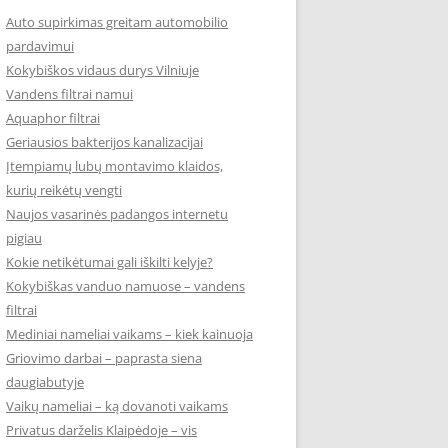
Auto supirkimas greitam automobilio
pardavimui
Kokybiškos vidaus durys Vilniuje
Vandens filtrai namui
Aquaphor filtrai
Geriausios bakterijos kanalizacijai
Įtempiamų lubų montavimo klaidos,
kurių reikėtų vengti
Naujos vasarinės padangos internetu
pigiau
Kokie netikėtumai gali iškilti kelyje?
Kokybiškas vanduo namuose – vandens
filtrai
Mediniai nameliai vaikams – kiek kainuoja
Griovimo darbai – paprasta siena
daugiabutyje
Vaikų nameliai – ką dovanoti vaikams
Privatus darželis Klaipėdoje – vis