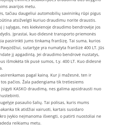
enims avarijos metu.
, tačiau daugeliui automobilių savininkų rūpi pigus
būtina atsižvelgti kuriuo draudimu norite draustis.
į į sąlygas, nes kiekvienoje draudimo bendrovėje jos
os dydis. Įprastai, kuo didesnė transporto priemonės
kia pasirinkti jums tinkamą franšizę. Tai suma, kurios
vyzdžiui, sutartyje yra numatyta franšizė 400 LT. Jūs
ndate jį apgadintą. Jei draudimo bendrovė nustatys,
 bus išmokėta tik pusė sumos, t.y. 400 LT. Kuo didesnė
a.
asirenkamas pagal kainą. Kur ji mažesnė, ten ir
 tos pačios. Žala padengiama tik tretiesiems
i įsigyti KASKO draudimą, nes galima apsidrausti nuo
nustebinti.
gelyje pasaulio šalių. Tai polisas, kuris mums
kanka tik atidžiai vairuoti, kartais susidaro
ro įvykio neįmanoma išvengti, o patirti nuostoliai ne
deda reikiamu metu.