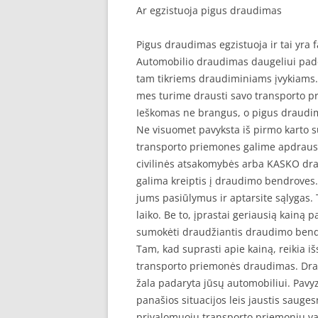
Ar egzistuoja pigus draudimas
Pigus draudimas egzistuoja ir tai yra 
Automobilio draudimas daugeliui pade
tam tikriems draudiminiams įvykiams. 
mes turime drausti savo transporto p
Ieškomas ne brangus, o pigus draudi
Ne visuomet pavyksta iš pirmo karto s
transporto priemones galime apdraust
civilinės atsakomybės arba KASKO drau
galima kreiptis į draudimo bendroves. 
jums pasiūlymus ir aptarsite sąlygas. 
laiko. Be to, įprastai geriausią kainą 
sumokėti draudžiantis draudimo ben
Tam, kad suprasti apie kainą, reikia i
transporto priemonės draudimas. Drau
žala padaryta jūsų automobiliui. Pavyzd
panašios situacijos leis jaustis sauge
privalomuoju transporto priemonių va