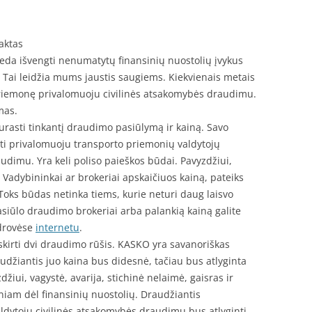
faktas
da išvengti nenumatytų finansinių nuostolių įvykus
Tai leidžia mums jaustis saugiems. Kiekvienais metais
riemonę privalomuoju civilinės atsakomybės draudimu.
mas.
urasti tinkantį draudimo pasiūlymą ir kainą. Savo
i privalomuoju transporto priemonių valdytojų
dimu. Yra keli poliso paieškos būdai. Pavyzdžiui,
Vadybininkai ar brokeriai apskaičiuos kainą, pateiks
Toks būdas netinka tiems, kurie neturi daug laisvo
pasiūlo draudimo brokeriai arba palankią kainą galite
drovėse
internetu
.
šskirti dvi draudimo rūšis. KASKO yra savanoriškas
džiantis juo kaina bus didesnė, tačiau bus atlyginta
žiui, vagystė, avarija, stichinė nelaimė, gaisras ir
sniam dėl finansinių nuostolių. Draudžiantis
ldytojų civilinės atsakomybės draudimu bus atlyginti