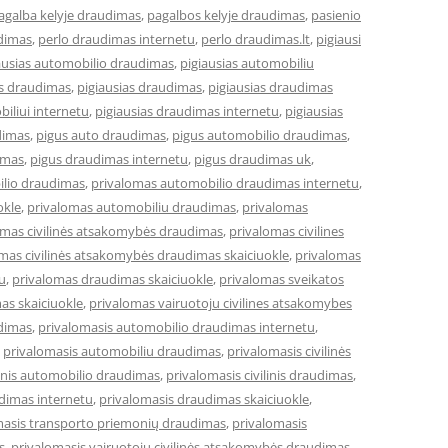
agalba kelyje draudimas
,
pagalbos kelyje draudimas
,
pasienio
dimas
,
perlo draudimas internetu
,
perlo draudimas.lt
,
pigiausi
ausias automobilio draudimas
,
pigiausias automobiliu
es draudimas
,
pigiausias draudimas
,
pigiausias draudimas
iliui internetu
,
pigiausias draudimas internetu
,
pigiausias
dimas
,
pigus auto draudimas
,
pigus automobilio draudimas
,
imas
,
pigus draudimas internetu
,
pigus draudimas uk
,
ilio draudimas
,
privalomas automobilio draudimas internetu
,
okle
,
privalomas automobiliu draudimas
,
privalomas
omas civilinės atsakomybės draudimas
,
privalomas civilines
mas civilinės atsakomybės draudimas skaiciuokle
,
privalomas
u
,
privalomas draudimas skaiciuokle
,
privalomas sveikatos
as skaiciuokle
,
privalomas vairuotoju civilines atsakomybes
dimas
,
privalomasis automobilio draudimas internetu
,
,
privalomasis automobiliu draudimas
,
privalomasis civilinės
linis automobilio draudimas
,
privalomasis civilinis draudimas
,
dimas internetu
,
privalomasis draudimas skaiciuokle
,
masis transporto priemonių draudimas
,
privalomasis
s
,
privalomasis vairuotojų civilinės atsakomybės draudimas