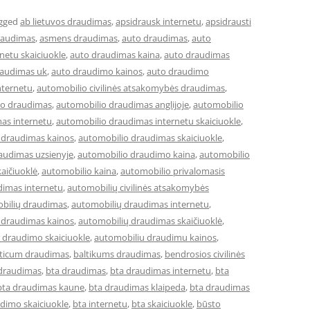
gged
ab lietuvos draudimas
,
apsidrausk internetu
,
apsidrausti
raudimas
,
asmens draudimas
,
auto draudimas
,
auto
netu skaiciuokle
,
auto draudimas kaina
,
auto draudimas
raudimas uk
,
auto draudimo kainos
,
auto draudimo
nternetu
,
automobilio civilinės atsakomybės draudimas
,
io draudimas
,
automobilio draudimas anglijoje
,
automobilio
as internetu
,
automobilio draudimas internetu skaiciuokle
,
 draudimas kainos
,
automobilio draudimas skaiciuokle
,
audimas uzsienyje
,
automobilio draudimo kaina
,
automobilio
aičiuoklė
,
automobilio kaina
,
automobilio privalomasis
dimas internetu
,
automobilių civilinės atsakomybės
bilių draudimas
,
automobilių draudimas internetu
,
 draudimas kainos
,
automobilių draudimas skaičiuoklė
,
 draudimo skaiciuokle
,
automobiliu draudimu kainos
,
lticum draudimas
,
baltikums draudimas
,
bendrosios civilinės
 draudimas
,
bta draudimas
,
bta draudimas internetu
,
bta
bta draudimas kaune
,
bta draudimas klaipeda
,
bta draudimas
dimo skaiciuokle
,
bta internetu
,
bta skaiciuokle
,
būsto