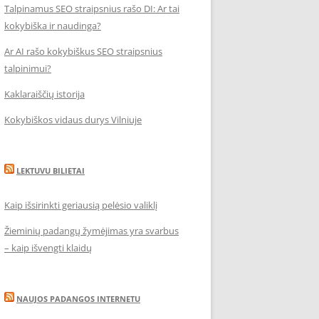
Talpinamus SEO straipsnius rašo DI: Ar tai
kokybiška ir naudinga?
Ar AI rašo kokybiškus SEO straipsnius
talpinimui?
Kaklaraiščių istorija
Kokybiškos vidaus durys Vilniuje
LEKTUVU BILIETAI
Kaip išsirinkti geriausią pelėsio valiklį
Žieminių padangų žymėjimas yra svarbus
– kaip išvengti klaidų
NAUJOS PADANGOS INTERNETU