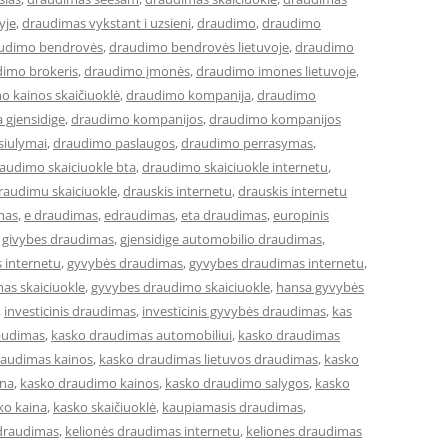
yje
,
draudimas vykstant i uzsieni
,
draudimo
,
draudimo
udimo bendrovės
,
draudimo bendrovės lietuvoje
,
draudimo
imo brokeris
,
draudimo įmonės
,
draudimo imones lietuvoje
,
o kainos skaičiuoklė
,
draudimo kompanija
,
draudimo
 gjensidige
,
draudimo kompanijos
,
draudimo kompanijos
siulymai
,
draudimo paslaugos
,
draudimo perrasymas
,
audimo skaiciuokle bta
,
draudimo skaiciuokle internetu
,
raudimu skaiciuokle
,
drauskis internetu
,
drauskis internetu
mas
,
e draudimas
,
edraudimas
,
eta draudimas
,
europinis
,
givybes draudimas
,
gjensidige automobilio draudimas
,
 internetu
,
gyvybės draudimas
,
gyvybes draudimas internetu
,
as skaiciuokle
,
gyvybes draudimo skaiciuokle
,
hansa gyvybės
,
investicinis draudimas
,
investicinis gyvybės draudimas
,
kas
audimas
,
kasko draudimas automobiliui
,
kasko draudimas
raudimas kainos
,
kasko draudimas lietuvos draudimas
,
kasko
ina
,
kasko draudimo kainos
,
kasko draudimo salygos
,
kasko
ko kaina
,
kasko skaičiuoklė
,
kaupiamasis draudimas
,
 draudimas
,
kelionės draudimas internetu
,
keliones draudimas