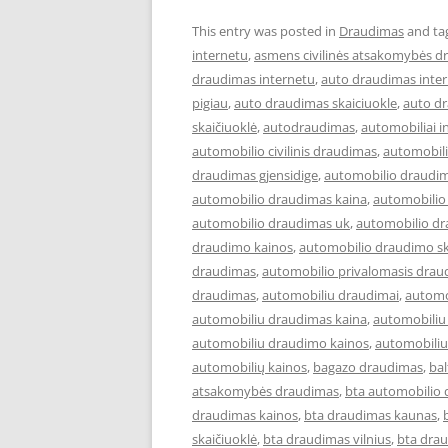
This entry was posted in
Draudimas
and ta
internetu
,
asmens civilinės atsakomybės d
draudimas internetu
,
auto draudimas inter
pigiau
,
auto draudimas skaiciuokle
,
auto d
skaičiuoklė
,
autodraudimas
,
automobiliai i
automobilio civilinis draudimas
,
automobil
draudimas gjensidige
,
automobilio draudim
automobilio draudimas kaina
,
automobilio
automobilio draudimas uk
,
automobilio dr
draudimo kainos
,
automobilio draudimo sk
draudimas
,
automobilio privalomasis drau
draudimas
,
automobiliu draudimai
,
automo
automobiliu draudimas kaina
,
automobiliu
automobiliu draudimo kainos
,
automobiliu
automobilių kainos
,
bagazo draudimas
,
ba
atsakomybės draudimas
,
bta automobilio
draudimas kainos
,
bta draudimas kaunas
,
skaičiuoklė
,
bta draudimas vilnius
,
bta drau