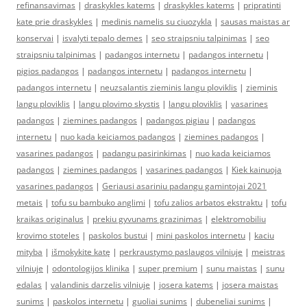
refinansavimas
|
draskykles katems
|
draskykles katems
|
pripratinti
kate prie draskykles
|
medinis namelis su ciuozykla
|
sausas maistas ar
konservai
|
isvalyti tepalo demes
|
seo straipsniu talpinimas
|
seo
straipsniu talpinimas
|
padangos internetu
|
padangos internetu
|
pigios padangos
|
padangos internetu
|
padangos internetu
|
padangos internetu
|
neuzsalantis zieminis langu ploviklis
|
zieminis
langu ploviklis
|
langu plovimo skystis
|
langu ploviklis
|
vasarines
padangos
|
ziemines padangos
|
padangos pigiau
|
padangos
internetu
|
nuo kada keiciamos padangos
|
ziemines padangos
|
vasarines padangos
|
padangu pasirinkimas
|
nuo kada keiciamos
padangos
|
ziemines padangos
|
vasarines padangos
|
Kiek kainuoja
vasarines padangos
|
Geriausi asariniu padangu gamintojai 2021
metais
|
tofu su bambuko anglimi
|
tofu zalios arbatos ekstraktu
|
tofu
kraikas originalus
|
prekiu gyvunams grazinimas
|
elektromobiliu
krovimo stoteles
|
paskolos bustui
|
mini paskolos internetu
|
kaciu
mityba
|
išmokykite katę
|
perkraustymo paslaugos vilniuje
|
meistras
vilniuje
|
odontologijos klinika
|
super premium
|
sunu maistas
|
sunu
edalas
|
valandinis darzelis vilniuje
|
josera katems
|
josera maistas
sunims
|
paskolos internetu
|
guoliai sunims
|
dubeneliai sunims
|