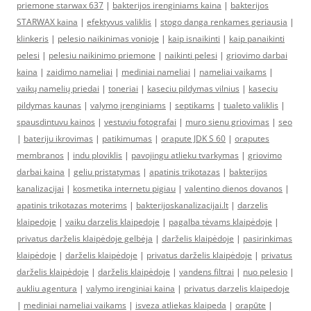
priemone starwax 637
|
bakterijos irenginiams kaina
|
bakterijos
STARWAX kaina
|
efektyvus valiklis
|
stogo danga renkames geriausia
|
klinkeris
|
pelesio naikinimas vonioje
|
kaip isnaikinti
|
kaip panaikinti
pelesi
|
pelesiu naikinimo priemone
|
naikinti pelesi
|
griovimo darbai
kaina
|
zaidimo nameliai
|
mediniai nameliai
|
nameliai vaikams
|
vaikų namelių priedai
|
toneriai
|
kaseciu pildymas vilnius
|
kaseciu
pildymas kaunas
|
valymo įrenginiams
|
septikams
|
tualeto valiklis
|
spausdintuvu kainos
|
vestuviu fotografai
|
muro sienu griovimas
|
seo
|
bateriju ikrovimas
|
patikimumas
|
orapute JDK S 60
|
oraputes
membranos
|
indu ploviklis
|
pavojingu atlieku tvarkymas
|
griovimo
darbai kaina
|
geliu pristatymas
|
apatinis trikotazas
|
bakterijos
kanalizacijai
|
kosmetika internetu pigiau
|
valentino dienos dovanos
|
apatinis trikotazas moterims
|
bakterijoskanalizacijai.lt
|
darzelis
klaipedoje
|
vaiku darzelis klaipedoje
|
pagalba tėvams klaipėdoje
|
privatus darželis klaipėdoje gelbėja
|
darželis klaipėdoje
|
pasirinkimas
klaipėdoje
|
darželis klaipėdoje
|
privatus darželis klaipėdoje
|
privatus
darželis klaipėdoje
|
darželis klaipėdoje
|
vandens filtrai
|
nuo pelesio
|
aukliu agentura
|
valymo irenginiai kaina
|
privatus darzelis klaipedoje
|
mediniai nameliai vaikams
|
isveza atliekas klaipeda
|
orapūte
|