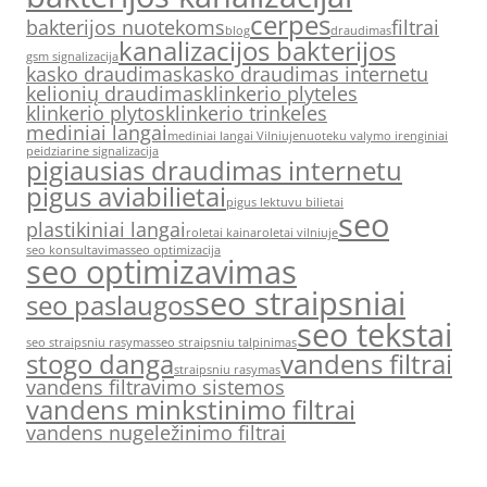
cerpes
bakterijos nuotekoms
filtrai
blog
draudimas
kanalizacijos bakterijos
gsm signalizacija
kasko draudimas
kasko draudimas internetu
kelionių draudimas
klinkerio plyteles
klinkerio plytos
klinkerio trinkeles
mediniai langai
mediniai langai Vilniuje
nuoteku valymo irenginiai
peidziarine signalizacija
pigiausias draudimas internetu
pigus aviabilietai
pigus lektuvu bilietai
seo
plastikiniai langai
roletai kaina
roletai vilniuje
seo konsultavimas
seo optimizacija
seo optimizavimas
seo straipsniai
seo paslaugos
seo tekstai
seo straipsniu rasymas
seo straipsniu talpinimas
stogo danga
vandens filtrai
straipsniu rasymas
vandens filtravimo sistemos
vandens minkstinimo filtrai
vandens nugeležinimo filtrai