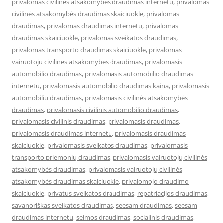
privalomas civilines atsakomybes draudimas internetu
,
privalomas
civilinės atsakomybės draudimas skaiciuokle
,
privalomas
draudimas
,
privalomas draudimas internetu
,
privalomas
draudimas skaiciuokle
,
privalomas sveikatos draudimas
,
privalomas transporto draudimas skaiciuokle
,
privalomas
vairuotoju civilines atsakomybes draudimas
,
privalomasis
automobilio draudimas
,
privalomasis automobilio draudimas
internetu
,
privalomasis automobilio draudimas kaina
,
privalomasis
automobiliu draudimas
,
privalomasis civilinės atsakomybės
draudimas
,
privalomasis civilinis automobilio draudimas
,
privalomasis civilinis draudimas
,
privalomasis draudimas
,
privalomasis draudimas internetu
,
privalomasis draudimas
skaiciuokle
,
privalomasis sveikatos draudimas
,
privalomasis
transporto priemonių draudimas
,
privalomasis vairuotojų civilinės
atsakomybės draudimas
,
privalomasis vairuotojų civilinės
atsakomybės draudimas skaiciuokle
,
privalomojo draudimo
skaiciuokle
,
privatus sveikatos draudimas
,
repatriacijos draudimas
,
savanoriškas sveikatos draudimas
,
seesam draudimas
,
seesam
draudimas internetu
,
seimos draudimas
,
socialinis draudimas
,