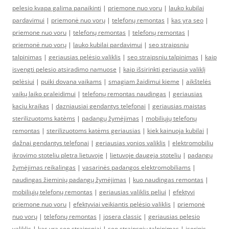
pelesio kvapa galima panaikinti
|
priemone nuo voru
|
lauko kubilai
pardavimui
|
priemonė nuo vorų
|
telefonų remontas
|
kas yra seo
|
priemone nuo voru
|
telefonų remontas
|
telefonų remontas
|
priemonė nuo vorų
|
lauko kubilai pardavimui
|
seo straipsniu
talpinimas
|
geriausias pelėsio valiklis
|
seo straipsniu talpinimas
|
kaip
isvengti pelesio atsiradimo namuose
|
kaip išsirinkti geriausią valiklį
pelėsiui
|
puiki dovana vaikams
|
smagiam žaidimui kieme
|
aikštelės
vaikų laiko praleidimui
|
telefonų remontas naudingas
|
geriausias
kaciu kraikas
|
dazniausiai gendantys telefonai
|
geriausias maistas
sterilizuotoms katėms
|
padangų žymėjimas
|
mobiliųjų telefonų
remontas
|
sterilizuotoms katėms geriausias
|
kiek kainuoja kubilai
|
dažnai gendantys telefonai
|
geriausias vonios valiklis
|
elektromobiliu
ikrovimo stoteliu pletra lietuvoje
|
lietuvoje daugeja stoteliu
|
padangų
žymėjimas reikalingas
|
vasarinės padangos elektromobiliams
|
naudingas žieminių padangų žymėjimas
|
kuo naudingas remontas
|
mobiliųjų telefonų remontas
|
geriausias valiklis peliui
|
efektyvi
priemone nuo voru
|
efektyviai veikiantis pelėsio valiklis
|
priemonė
nuo vorų
|
telefonų remontas
|
josera classic
|
geriausias pelesio
valiklis
|
kas yra seo straipsniai
|
seo straipsniu talpinimas
|
isorinis