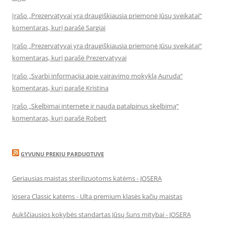
Įrašo „Prezervatyvai yra draugiškiausia priemonė Jūsų sveikatai“
komentaras, kurį parašė Sargiai
Įrašo „Prezervatyvai yra draugiškiausia priemonė Jūsų sveikatai“
komentaras, kurį parašė Prezervatyvai
Įrašo „Svarbi informacija apie vairavimo mokyklą Auruda“
komentaras, kurį parašė Kristina
Įrašo „Skelbimai internete ir nauda patalpinus skelbimą“
komentaras, kurį parašė Robert
GYVUNU PREKIU PARDUOTUVE
Geriausias maistas sterilizuotoms katėms - JOSERA
Josera Classic katėms - Ulta premium klasės kačių maistas
Aukščiausios kokybės standartas Jūsų šuns mitybai - JOSERA