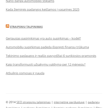
Nano danga automobilio stiklams
Kada žieminės padangos keičiamos į vasarines 2025
STRAIPSNIU TALPINIMAS
Geriausias pasirinkimas yra auto supirkimas – kodėl?
Automobilių supirkimas padeda išspręsti finansų trūkumą
Tekinimo paslaugos ir realūs pavyzdžiai iš sunkiosios pramonės
Kaip transformuoti užsakymų valdymą per 12 mėnesių?
Atbulinis osmosas ir nauda
© 2014
SEO straipsniu talpinimas
|
internetine parduotuve
|
padangų
žymėjimas
|
padangų žymėjimas
|
žieminių padangų žymėjimas
|
filtrų