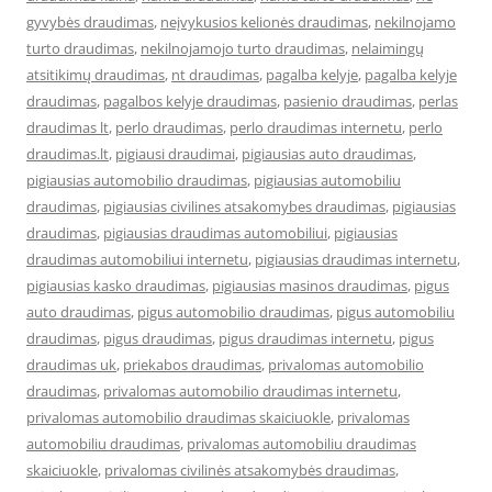
gyvybės draudimas
,
neįvykusios kelionės draudimas
,
nekilnojamo
turto draudimas
,
nekilnojamojo turto draudimas
,
nelaimingų
atsitikimų draudimas
,
nt draudimas
,
pagalba kelyje
,
pagalba kelyje
draudimas
,
pagalbos kelyje draudimas
,
pasienio draudimas
,
perlas
draudimas lt
,
perlo draudimas
,
perlo draudimas internetu
,
perlo
draudimas.lt
,
pigiausi draudimai
,
pigiausias auto draudimas
,
pigiausias automobilio draudimas
,
pigiausias automobiliu
draudimas
,
pigiausias civilines atsakomybes draudimas
,
pigiausias
draudimas
,
pigiausias draudimas automobiliui
,
pigiausias
draudimas automobiliui internetu
,
pigiausias draudimas internetu
,
pigiausias kasko draudimas
,
pigiausias masinos draudimas
,
pigus
auto draudimas
,
pigus automobilio draudimas
,
pigus automobiliu
draudimas
,
pigus draudimas
,
pigus draudimas internetu
,
pigus
draudimas uk
,
priekabos draudimas
,
privalomas automobilio
draudimas
,
privalomas automobilio draudimas internetu
,
privalomas automobilio draudimas skaiciuokle
,
privalomas
automobiliu draudimas
,
privalomas automobiliu draudimas
skaiciuokle
,
privalomas civilinės atsakomybės draudimas
,