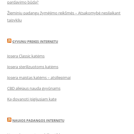
pardavimo būdą?
Žieminių padangų žymėjimo reikšmės – Atsakomybė nesilaikant
taisyklių
GYVUNU PREKES INTERNETU
Josera Classic katėms
Josera sterilizuotoms katėms
Josera maistas katėms – atsiliepimai
CBD aliejaus nauda gyvūnams
Ką dovanoti įsigijusiam katę
NAUJOS PADANGOS INTERNETU