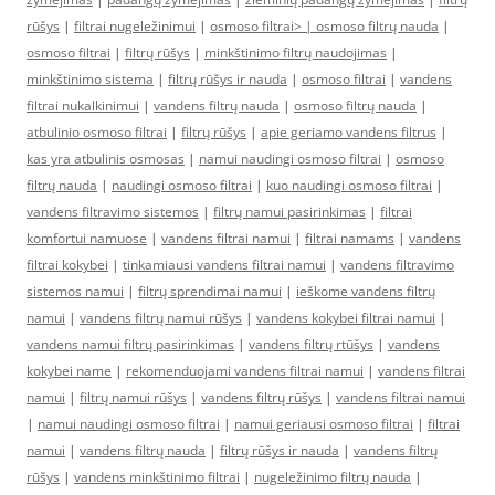
rūšys
|
filtrai nugeležinimui
|
osmoso filtrai> |
osmoso filtrų nauda
|
osmoso filtrai
|
filtrų rūšys
|
minkštinimo filtrų naudojimas
|
minkštinimo sistema
|
filtrų rūšys ir nauda
|
osmoso filtrai
|
vandens
filtrai nukalkinimui
|
vandens filtrų nauda
|
osmoso filtrų nauda
|
atbulinio osmoso filtrai
|
filtrų rūšys
|
apie geriamo vandens filtrus
|
kas yra atbulinis osmosas
|
namui naudingi osmoso filtrai
|
osmoso
filtrų nauda
|
naudingi osmoso filtrai
|
kuo naudingi osmoso filtrai
|
vandens filtravimo sistemos
|
filtrų namui pasirinkimas
|
filtrai
komfortui namuose
|
vandens filtrai namui
|
filtrai namams
|
vandens
filtrai kokybei
|
tinkamiausi vandens filtrai namui
|
vandens filtravimo
sistemos namui
|
filtrų sprendimai namui
|
ieškome vandens filtrų
namui
|
vandens filtrų namui rūšys
|
vandens kokybei filtrai namui
|
vandens namui filtrų pasirinkimas
|
vandens filtrų rtūšys
|
vandens
kokybei name
|
rekomenduojami vandens filtrai namui
|
vandens filtrai
namui
|
filtrų namui rūšys
|
vandens filtrų rūšys
|
vandens filtrai namui
|
namui naudingi osmoso filtrai
|
namui geriausi osmoso filtrai
|
filtrai
namui
|
vandens filtrų nauda
|
filtrų rūšys ir nauda
|
vandens filtrų
rūšys
|
vandens minkštinimo filtrai
|
nugeležinimo filtrų nauda
|