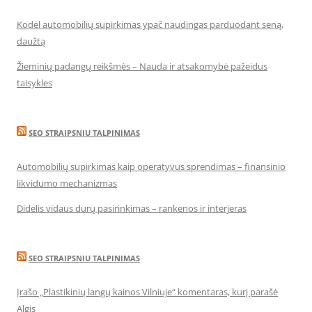
Kodėl automobilių supirkimas ypač naudingas parduodant seną,
daužtą
Žieminių padangų reikšmės – Nauda ir atsakomybė pažeidus
taisykles
SEO STRAIPSNIU TALPINIMAS
Automobilių supirkimas kaip operatyvus sprendimas – finansinio
likvidumo mechanizmas
Didelis vidaus durų pasirinkimas – rankenos ir interjeras
SEO STRAIPSNIU TALPINIMAS
Įrašo „Plastikinių langų kainos Vilniuje“ komentaras, kurį parašė
Algis