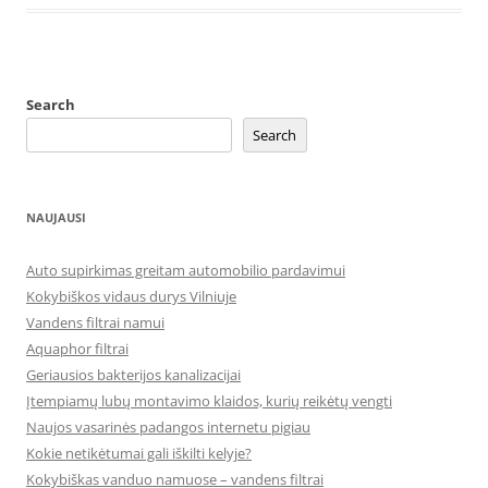
Search
Search
NAUJAUSI
Auto supirkimas greitam automobilio pardavimui
Kokybiškos vidaus durys Vilniuje
Vandens filtrai namui
Aquaphor filtrai
Geriausios bakterijos kanalizacijai
Įtempiamų lubų montavimo klaidos, kurių reikėtų vengti
Naujos vasarinės padangos internetu pigiau
Kokie netikėtumai gali iškilti kelyje?
Kokybiškas vanduo namuose – vandens filtrai