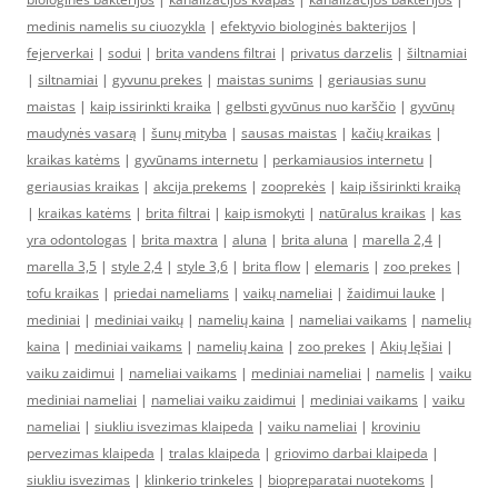
medinis namelis su ciuozykla
|
efektyvio biologinės bakterijos
|
fejerverkai
|
sodui
|
brita vandens filtrai
|
privatus darzelis
|
šiltnamiai
|
siltnamiai
|
gyvunu prekes
|
maistas sunims
|
geriausias sunu
maistas
|
kaip issirinkti kraika
|
gelbsti gyvūnus nuo karščio
|
gyvūnų
maudynės vasarą
|
šunų mityba
|
sausas maistas
|
kačių kraikas
|
kraikas katėms
|
gyvūnams internetu
|
perkamiausios internetu
|
geriausias kraikas
|
akcija prekems
|
zooprekės
|
kaip išsirinkti kraiką
|
kraikas katėms
|
brita filtrai
|
kaip ismokyti
|
natūralus kraikas
|
kas
yra odontologas
|
brita maxtra
|
aluna
|
brita aluna
|
marella 2,4
|
marella 3,5
|
style 2,4
|
style 3,6
|
brita flow
|
elemaris
|
zoo prekes
|
tofu kraikas
|
priedai nameliams
|
vaikų nameliai
|
žaidimui lauke
|
mediniai
|
mediniai vaikų
|
namelių kaina
|
nameliai vaikams
|
namelių
kaina
|
mediniai vaikams
|
namelių kaina
|
zoo prekes
|
Akių lęšiai
|
vaiku zaidimui
|
nameliai vaikams
|
mediniai nameliai
|
namelis
|
vaiku
mediniai nameliai
|
nameliai vaiku zaidimui
|
mediniai vaikams
|
vaiku
nameliai
|
siukliu isvezimas klaipeda
|
vaiku nameliai
|
kroviniu
pervezimas klaipeda
|
tralas klaipeda
|
griovimo darbai klaipeda
|
siukliu isvezimas
|
klinkerio trinkeles
|
biopreparatai nuotekoms
|