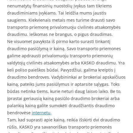
nenumatytų finansinių nuostolių įvykus tam tikriems
draudiminiams įvykiams. Tai leidžia mums jaustis
saugiems. Kiekvienais metais mes turime drausti savo
transporto priemonę privalomuoju civilinės atsakomybės
draudimu. Ieškomas ne brangus, o pigus draudimas.
Ne visuomet pavyksta iš pirmo karto surasti tinkantį
draudimo pasiūlymą ir kainą. Savo transporto priemones
galime apdrausti privalomuoju transporto priemonių
valdytojų civilinės atsakomybės arba KASKO draudimu. Yra
keli poliso paieškos būdai. Pavyzdžiui, galima kreiptis į
draudimo bendroves. Vadybininkai ar brokeriai apskaičiuos
kainą, pateiks jums pasiūlymus ir aptarsite sąlygas. Toks
būdas netinka tiems, kurie neturi daug laisvo laiko. Be to,
įprastai geriausią kainą pasiūlo draudimo brokeriai arba
palankią kainą galite sumokėti draudžiantis draudimo
bendrovėse
internetu
.
Tam, kad suprasti apie kainą, reikia išskirti dvi draudimo
rūšis. KASKO yra savanoriškas transporto priemonės