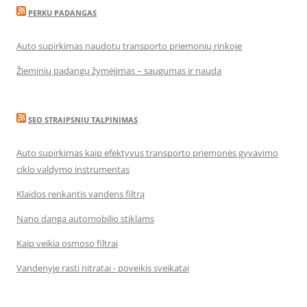
PERKU PADANGAS
Auto supirkimas naudotų transporto priemonių rinkoje
Žieminių padangų žymėjimas – saugumas ir nauda
SEO STRAIPSNIU TALPINIMAS
Auto supirkimas kaip efektyvus transporto priemonės gyvavimo
ciklo valdymo instrumentas
Klaidos renkantis vandens filtrą
Nano danga automobilio stiklams
Kaip veikia osmoso filtrai
Vandenyje rasti nitratai - poveikis sveikatai