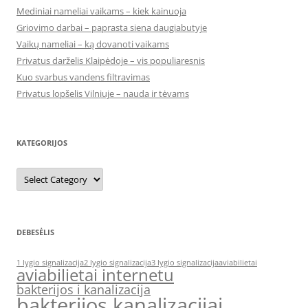
Mediniai nameliai vaikams – kiek kainuoja
Griovimo darbai – paprasta siena daugiabutyje
Vaikų nameliai – ką dovanoti vaikams
Privatus darželis Klaipėdoje – vis populiaresnis
Kuo svarbus vandens filtravimas
Privatus lopšelis Vilniuje – nauda ir tėvams
KATEGORIJOS
Kategorijos
DEBESĖLIS
1 lygio signalizacija
2 lygio signalizacija
3 lygio signalizacija
aviabilietai
aviabilietai internetu
bakterijos i kanalizacija
bakterijos kanalizacijai