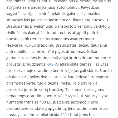
draudimas. Draudžiantis juo kaina bus didesnė, tačiau bus
atlyginta žala padaryta jūsų automobiliui. Pavyzdžiui,
vagystė, avarija, stichinė nelaimė, gaisras ir panašios
situacijos leis jaustis saugesniam dėl finansinių nuostolių.
Draudžiantis privalomuoju transporto priemonių valdytojų
civilinės atsakomybės draudimu bus atlyginti patirti
nuostoliai tik tretiesiems asmenims avarijos metu.
Nesvarbu kuriuo draudimu draudžiatės, tačiau daugeliui
automobilių savininkų rūpi pigus draudimas. Ieškant
geriausios kainos būtina atsižvelgti kuriuo draudimu norite
draustis. Draudžiantis
KASKO
atkreipkite dėmesį į sąlygas,
nes kiekvienoje draudimo bendrovėje jos gali skirtis. Nuo to
priklauso ir įmokos dydis. Įprastai, kuo didesnė transporto
priemonės vertė, tuo didesnė įmoka. Taip pat reikia
pasirinkti jums tinkamą franšizę. Tai suma, kurios jums
nepadengs draudimo bendrovė. Pavyzdžiui, sutartyje yra
numatyta franšizė 400 LT. Jūs palikę automobilį prie
parduotuvės randate jį apgadintą. Jei draudimo bendrovė
nustatys, kad nuostoliai siekia 800 LT, tai jums bus