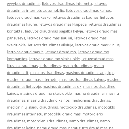
gyvybes draudimas
,
lietuvos draudimas internetu
,
lietuvos
draudimas internetu automobilio
,
lietuvos draudimas kainos
,
lietuvos draudimas kasko
,
lietuvos draudimas kaunas
,
lietuvos
draudimas kaune
,
lietuvos draudimas klaipeda
,
lietuvos draudimas
kontaktai
,
lietuvos draudimas pagalba kelyje
,
lietuvos draudimas
panevezys
,
lietuvos draudimas siauliai
,
lietuvos draudimas
skaiciuokle
,
lietuvos draudimas vilniuje
,
lietuvos draudimas vilnius
,
lietuvos draudimas.lt
,
lietuvos draudimo
,
lietuvos draudimo
kompanijos
,
lietuvos draudimo skaiciuokle
,
lietuvosdraudimas
,
lituvos draudimas
,
lt draudimas
,
mano draudimas
,
mano
draudimas.lt
,
masinos draudimas
,
masinos draudimas anglijoje
,
masinos draudimas internetu
,
masinos draudimas kainos
,
masinos
draudimas lietuvoje
,
masinos draudimas uk
,
masinos draudimo
kainos
,
masinos draudimo skaiciuokle
,
masinu draudimai
,
masinu
draudimas
,
masinu draudimo kainos
,
medicininis draudimas
,
medicininių išlaidų draudimas
,
motociklo draudimas
,
motociklo
draudimas internetu
,
motociklu draudimas
,
motorolerio
draudimas
,
motoroleriu draudimas
,
namo draudimas
,
namo
draudimas kaina
,
namu draudimas
,
namu turto draudimas
,
ne