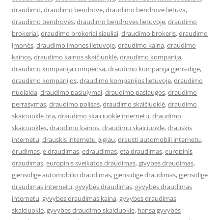
draudimo
,
draudimo bendrovė
,
draudimo bendrove lietuva
,
draudimo bendrovės
,
draudimo bendrovės lietuvoje
,
draudimo
brokeriai
,
draudimo brokeriai siauliai
,
draudimo brokeris
,
draudimo
įmonės
,
draudimo imones lietuvoje
,
draudimo kaina
,
draudimo
kainos
,
draudimo kainos skaičiuoklė
,
draudimo kompanija
,
draudimo kompanija compensa
,
draudimo kompanija gjensidige
,
draudimo kompanijos
,
draudimo kompanijos lietuvoje
,
draudimo
nuolaida
,
draudimo pasiulymai
,
draudimo paslaugos
,
draudimo
perrasymas
,
draudimo polisas
,
draudimo skaičiuoklė
,
draudimo
skaiciuokle bta
,
draudimo skaiciuokle internetu
,
draudimo
skaiciuokles
,
draudimu kainos
,
draudimu skaiciuokle
,
drauskis
internetu
,
drauskis internetu pigiau
,
drausti automobili internetu
,
drudimas
,
e draudimas
,
edraudimas
,
eta draudimas
,
europinis
draudimas
,
europinis sveikatos draudimas
,
givybes draudimas
,
gjensidige automobilio draudimas
,
gjensidige draudimas
,
gjensidige
draudimas internetu
,
gyvybės draudimas
,
gyvybes draudimas
internetu
,
gyvybes draudimas kaina
,
gyvybes draudimas
skaiciuokle
,
gyvybes draudimo skaiciuokle
,
hansa gyvybės