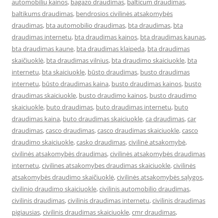
automobilių kainos
,
bagazo draudimas
,
balticum draudimas
,
baltikums draudimas
,
bendrosios civilinės atsakomybės
draudimas
,
bta automobilio draudimas
,
bta draudimas
,
bta
draudimas internetu
,
bta draudimas kainos
,
bta draudimas kaunas
,
bta draudimas kaune
,
bta draudimas klaipeda
,
bta draudimas
skaičiuoklė
,
bta draudimas vilnius
,
bta draudimo skaiciuokle
,
bta
internetu
,
bta skaiciuokle
,
būsto draudimas
,
busto draudimas
internetu
,
būsto draudimas kaina
,
busto draudimas kainos
,
busto
draudimas skaiciuokle
,
busto draudimo kainos
,
busto draudimo
skaiciuokle
,
buto draudimas
,
buto draudimas internetu
,
buto
draudimas kaina
,
buto draudimas skaiciuokle
,
ca draudimas
,
car
draudimas
,
casco draudimas
,
casco draudimas skaiciuokle
,
casco
draudimo skaiciuokle
,
casko draudimas
,
civilinė atsakomybė
,
civilinės atsakomybės draudimas
,
civilinės atsakomybės draudimas
internetu
,
civilines atsakomybes draudimas skaiciuokle
,
civilinės
atsakomybės draudimo skaičiuoklė
,
civilinės atsakomybės sąlygos
,
civilinio draudimo skaiciuokle
,
civilinis automobilio draudimas
,
civilinis draudimas
,
civilinis draudimas internetu
,
civilinis draudimas
pigiausias
,
civilinis draudimas skaiciuokle
,
cmr draudimas
,