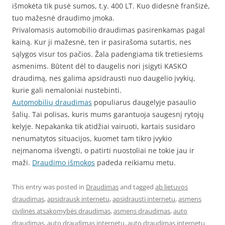
išmokėta tik pusė sumos, t.y. 400 LT. Kuo didesnė franšizė,
tuo mažesnė draudimo įmoka.
Privalomasis automobilio draudimas pasirenkamas pagal
kainą. Kur ji mažesnė, ten ir pasirašoma sutartis, nes
sąlygos visur tos pačios. Žala padengiama tik tretiesiems
asmenims. Būtent dėl to daugelis nori įsigyti KASKO
draudimą, nes galima apsidrausti nuo daugelio įvykių,
kurie gali nemaloniai nustebinti.
Automobilių draudimas
populiarus daugelyje pasaulio
šalių. Tai polisas, kuris mums garantuoja saugesnį rytojų
kelyje. Nepakanka tik atidžiai vairuoti, kartais susidaro
nenumatytos situacijos, kuomet tam tikro įvykio
neįmanoma išvengti, o patirti nuostoliai ne tokie jau ir
maži.
Draudimo išmokos
padeda reikiamu metu.
This entry was posted in
Draudimas
and tagged
ab lietuvos
draudimas
,
apsidrausk internetu
,
apsidrausti internetu
,
asmens
civilinės atsakomybės draudimas
,
asmens draudimas
,
auto
draudimas
,
auto draudimas internetu
,
auto draudimas internetu