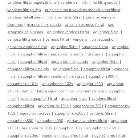
vandens filtrai nugeležinimui
|
vandens minkštinimo filtrų nauda
|
vandens filtrų rūšys
|
nugeležinimo ir vandens monkštinimo filtrai
|
vandens nukalkinimo filtrai
|
vandens filtrai
|
geriamo vandens
sistemos
|
osmoso filtrų nauda
|
atbulinio osmoso filtrai
|
seo
straipsniu talpinimas
|
aquaphor vandens filtrai
|
aquaphor filtrai
|
osmoso filtrų nauda
|
osmoso filtrai
|
vandens filtrai aquaphor
|
geriamo vandens filtrai
|
aquaphor filtrai
|
aquaphor filtrai
|
aquaphor
filtrai
|
aquaphor filtrai
|
aquaphor namams ir pramonei
|
aquaphor
filtrai
|
aquaphor filtrai
|
aquaphor filtrų nauda
|
aquaphor filtrai
|
aquapgor filtrai ir nauda
|
aquaphor filtrai
|
aquaphor filtrai
|
vandens
filtrai
|
aquaphor filtrai
|
vandens filtru rusys
|
aquaphor s800
|
aquaphor ro-101s
|
aquaphor ro-102s
|
aquapgor s550
|
aquaphor
s1000
|
namui ir biurui aquaphor filtrai
|
namams ir biurui aquaphor
filtrai
|
kodel aquaphor filtrai
|
aquaphor filtrai
|
vandens filtrai
|
aquaphor filtrai
|
aquaphor ro-101s
|
aquaphor ro-202s
|
aquaphor ro-
102s
|
aquaphor ro-202s
|
aquaphor ro-206s
|
vandens filtrai
|
aquaphor s800
|
aquaphor s550
|
geriamo vandens filtrai
|
aquaphor
s1000
|
aquaphor ro 101s
|
aquaphor 102s
|
aquaphor ro 202s
|
aquaphor ro 206s
|
vandens minkstinimo filtrai
|
nugeležinimo filtrai
|