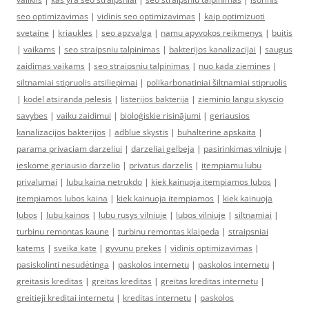
seo optimizavimas
|
vidinis seo optimizavimas
|
kaip optimizuoti
svetaine
|
kriaukles
|
seo apzvalga
|
namu apyvokos reikmenys
|
buitis
|
vaikams
|
seo straipsniu talpinimas
|
bakterijos kanalizacijai
|
saugus
zaidimas vaikams
|
seo straipsniu talpinimas
|
nuo kada ziemines
|
siltnamiai stipruolis atsiliepimai
|
polikarbonatiniai šiltnamiai stipruolis
|
kodel atsiranda pelesis
|
listerijos bakterija
|
zieminio langu skyscio
savybes
|
vaiku zaidimui
|
bioloģiskie risinājumi
|
geriausios
kanalizacijos bakterijos
|
adblue skystis
|
buhalterine apskaita
|
parama privaciam darzeliui
|
darzeliai gelbeja
|
pasirinkimas vilniuje
|
ieskome geriausio darzelio
|
privatus darzelis
|
itempiamu lubu
privalumai
|
lubu kaina netrukdo
|
kiek kainuoja itempiamos lubos
|
itempiamos lubos kaina
|
kiek kainuoja itempiamos
|
kiek kainuoja
lubos
|
lubu kainos
|
lubu rusys vilniuje
|
lubos vilniuje
|
siltnamiai
|
turbinu remontas kaune
|
turbinu remontas klaipeda
|
straipsniai
katems
|
sveika kate
|
gyvunu prekes
|
vidinis optimizavimas
|
pasiskolinti nesudėtinga
|
paskolos internetu
|
paskolos internetu
|
greitasis kreditas
|
greitas kreditas
|
greitas kreditas internetu
|
greitieji kreditai internetu
|
kreditas internetu
|
paskolos