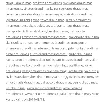
studiju draudimas
,
sveikatos draudimas
,
sveikatos draudimas
internetu
,
sveikatos draudimas kaina
,
sveikatos draudimas
lietuvoje
,
sveikatos draudimas uzsienyje
,
sveikatos draudimas
vykstant i uzsieni
,
tpvca
,
tpvca draudimas
,
TPVCA draudimas
internetu
,
tpvca skaiciuokle
,
tpvcad
,
traktoriaus draudimas
,
transporto civilines atsakomybes draudimas
,
transporto
draudimas
,
transporto draudimas internetu
,
transporto draudimo
skaiciuokle
,
transporto priemones draudimas
,
transporto
priemones draudimas internetu
,
transporto priemonių draudimas
,
turto draudimas
,
turto draudimas internetu
,
turto draudimas
kaina
,
turto draudimas skaiciuokle
,
uab lietuvos draudimas
,
vaiko
draudimas
,
vaiko draudimas nuo nelaimingų atsitikimų
,
vaiku
draudimas
,
vaikų draudimas nuo nelaimingų atsitikimų
,
vairuotojų
civilinės atsakomybės draudimas
,
vairuotojų civilinės atsakomybės
privalomasis draudimas
,
vairuotoju draudimas
,
verslo draudimas
,
visi draudimai
,
www.lietuvos draudimas
,
www.lietuvos
draudimas.lt
,
www.perlo draudimas.lt
,
zalia korta draudimas
,
zalios
kortos kaina
on
2014/08/18
.