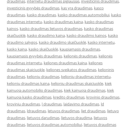
draudimas
,
internetu draudimas pigiausias
,
investicinis draudimas
,
investicinis gyvybės draudimas
,
kas yra draudimas
,
kasco
draudimas
,
kasko draudimas
,
kasko draudimas automobiliui
,
kasko
draudimas internetu
,
kasko draudimas kaina
,
kasko draudimas
kainos
,
kasko draudimas lietuvos draudimas
,
kasko draudimas
skaičiuoklė
,
kasko draudimo kaina
,
kasko draudimo kainos
,
kasko
draudimo salygos
,
kasko draudimo skaičiuoklė
,
kasko internetu
,
kasko kaina
,
kasko skaičiuoklė
,
kaupiamasis draudimas
,
kaupiamasis gyvybės draudimas
,
kelionės draudimas
,
kelionės
draudimas internetu
,
keliones draudimas kaina
,
keliones
draudimas skaiciuokle
,
keliones sveikatos draudimas
,
kelioninis
draudimas
,
kelionių draudimas
,
kelionių draudimas internetu
,
kelionių draudimas kaina
,
kelioniu draudimas skaiciuokle
,
kiek
kainuoja automobilio draudimas
,
kiek kainuoja draudimas
,
kiek
kainuoja kasko draudimas
,
kredito draudimas
,
krovinio draudimas
,
kroviniu draudimas
,
l draudimas
,
laidavimo draudimas
,
ld
draudimas
,
ldraudimas
,
letuvos draudimas
,
liet draudimas
,
lietuvo
draudimas
,
lietuvos darudimas
,
lietuvos draudima
,
lietuvos
draudimas
,
lietuvos draudimas automobiliui
,
lietuvos draudimas