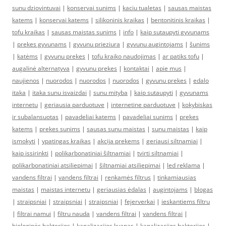
sunu dziovintuvai
|
konservai sunims
|
kaciu tualetas
|
sausas maistas
katems
|
konservai katems
|
silikoninis kraikas
|
bentonitinis kraikas
|
tofu kraikas
|
sausas maistas sunims
|
info
|
kaip sutaupyti gyvunams
|
prekes gyvunams
|
gyvunu prieziura
|
gyvunu augintojams
|
šunims
|
katėms
|
gyvunu prekes
|
tofu kraiko naudojimas
|
ar patiks tofu
|
augalinė alternatyva
|
gyvunu prekes
|
kontaktai
|
apie mus
|
naujienos
|
nuorodos
|
nuorodos
|
nuorodos
|
gyvunu prekes
|
edalo
itaka
|
itaka sunu isvaizdai
|
sunu mityba
|
kaip sutaupyti
|
gyvunams
internetu
|
geriausia parduotuve
|
internetine parduotuve
|
kokybiskas
ir subalansuotas
|
pavadeliai katems
|
pavadeliai sunims
|
prekes
katems
|
prekes sunims
|
sausas sunu maistas
|
sunu maistas
|
kaip
ismokyti
|
ypatingas kraikas
|
akcija prekems
|
geriausi siltnamiai
|
kaip issirinkti
|
polikarbonatiniai šiltnamiai
|
tvirti siltnamiai
|
polikarbonatiniai atsiliepimai
|
šiltnamiai atsiliepimai
|
led reklama
|
vandens filtrai
|
vandens filtrai
|
renkamės filtrus
|
tinkamiausias
maistas
|
maistas internetu
|
geriausias ėdalas
|
augintojams
|
blogas
|
straipsniai
|
straipsniai
|
straipsniai
|
fejerverkai
|
ieskantiems filtru
|
filtrai namui
|
filtru nauda
|
vandens filtrai
|
vandens filtrai
|
biologinės bakterijos
|
kanalizacijos kvapas
|
kanalizacijos bakterijos
|