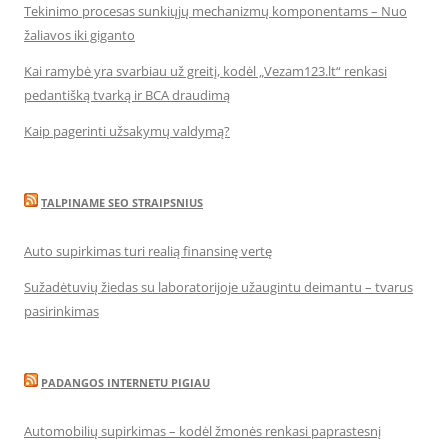
Tekinimo procesas sunkiųjų mechanizmų komponentams – Nuo
žaliavos iki giganto
Kai ramybė yra svarbiau už greitį, kodėl „Vezam123.lt“ renkasi
pedantišką tvarką ir BCA draudimą
Kaip pagerinti užsakymų valdymą?
TALPINAME SEO STRAIPSNIUS
Auto supirkimas turi realią finansinę vertę
Sužadėtuvių žiedas su laboratorijoje užaugintu deimantu – tvarus
pasirinkimas
PADANGOS INTERNETU PIGIAU
Automobilių supirkimas – kodėl žmonės renkasi paprastesnį