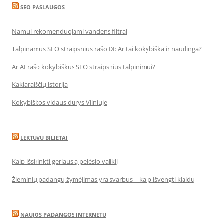
SEO PASLAUGOS
Namui rekomenduojami vandens filtrai
Talpinamus SEO straipsnius rašo DI: Ar tai kokybiška ir naudinga?
Ar AI rašo kokybiškus SEO straipsnius talpinimui?
Kaklaraiščių istorija
Kokybiškos vidaus durys Vilniuje
LEKTUVU BILIETAI
Kaip išsirinkti geriausią pelėsio valiklį
Žieminių padangų žymėjimas yra svarbus – kaip išvengti klaidų
NAUJOS PADANGOS INTERNETU