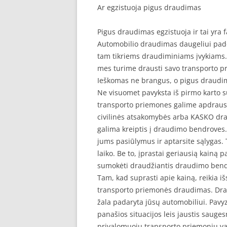
Ar egzistuoja pigus draudimas
Pigus draudimas egzistuoja ir tai yra 
Automobilio draudimas daugeliui pade
tam tikriems draudiminiams įvykiams. 
mes turime drausti savo transporto p
Ieškomas ne brangus, o pigus draudi
Ne visuomet pavyksta iš pirmo karto s
transporto priemones galime apdraust
civilinės atsakomybės arba KASKO drau
galima kreiptis į draudimo bendroves. 
jums pasiūlymus ir aptarsite sąlygas. 
laiko. Be to, įprastai geriausią kainą 
sumokėti draudžiantis draudimo ben
Tam, kad suprasti apie kainą, reikia i
transporto priemonės draudimas. Drau
žala padaryta jūsų automobiliui. Pavyzd
panašios situacijos leis jaustis sauge
privalomuoju transporto priemonių va