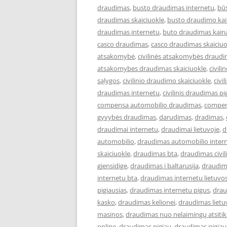
draudimas
,
busto draudimas internetu
,
bū
draudimas skaiciuokle
,
busto draudimo ka
draudimas internetu
,
buto draudimas kain
casco draudimas
,
casco draudimas skaiciuo
atsakomybė
,
civilinės atsakomybės draud
atsakomybes draudimas skaiciuokle
,
civil
sąlygos
,
civilinio draudimo skaiciuokle
,
civi
draudimas internetu
,
civilinis draudimas pi
compensa automobilio draudimas
,
compen
gyvybės draudimas
,
darudimas
,
dradimas
,
draudimai internetu
,
draudimai lietuvoje
,
d
automobilio
,
draudimas automobilio inter
skaiciuokle
,
draudimas bta
,
draudimas civi
gjensidige
,
draudimas i baltarusija
,
draudim
internetu bta
,
draudimas internetu lietuvo
pigiausias
,
draudimas internetu pigus
,
drau
kasko
,
draudimas kelionei
,
draudimas lietu
masinos
,
draudimas nuo nelaimingų atsiti
online
,
draudimas pigiau
,
draudimas pigiau