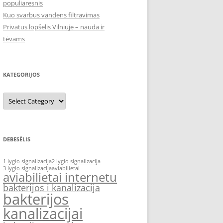
populiaresnis
Kuo svarbus vandens filtravimas
Privatus lopšelis Vilniuje – nauda ir
tėvams
KATEGORIJOS
Kategorijos
DEBESĖLIS
1 lygio signalizacija
2 lygio signalizacija
3 lygio signalizacija
aviabilietai
aviabilietai internetu
bakterijos i kanalizacija
bakterijos
kanalizacijai