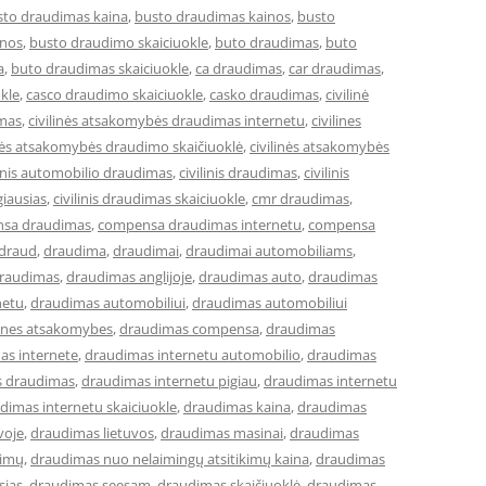
sto draudimas kaina
,
busto draudimas kainos
,
busto
inos
,
busto draudimo skaiciuokle
,
buto draudimas
,
buto
a
,
buto draudimas skaiciuokle
,
ca draudimas
,
car draudimas
,
kle
,
casco draudimo skaiciuokle
,
casko draudimas
,
civilinė
imas
,
civilinės atsakomybės draudimas internetu
,
civilines
inės atsakomybės draudimo skaičiuoklė
,
civilinės atsakomybės
linis automobilio draudimas
,
civilinis draudimas
,
civilinis
giausias
,
civilinis draudimas skaiciuokle
,
cmr draudimas
,
sa draudimas
,
compensa draudimas internetu
,
compensa
draud
,
draudima
,
draudimai
,
draudimai automobiliams
,
raudimas
,
draudimas anglijoje
,
draudimas auto
,
draudimas
netu
,
draudimas automobiliui
,
draudimas automobiliui
lines atsakomybes
,
draudimas compensa
,
draudimas
as internete
,
draudimas internetu automobilio
,
draudimas
s draudimas
,
draudimas internetu pigiau
,
draudimas internetu
dimas internetu skaiciuokle
,
draudimas kaina
,
draudimas
voje
,
draudimas lietuvos
,
draudimas masinai
,
draudimas
kimų
,
draudimas nuo nelaimingų atsitikimų kaina
,
draudimas
sias
,
draudimas seesam
,
draudimas skaičiuoklė
,
draudimas