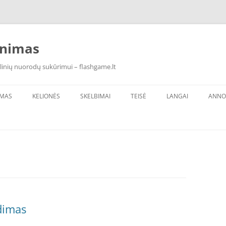
inimas
linių nuorodų sukūrimui – flashgame.lt
IMAS
KELIONĖS
SKELBIMAI
TEISĖ
LANGAI
ANNO
dimas