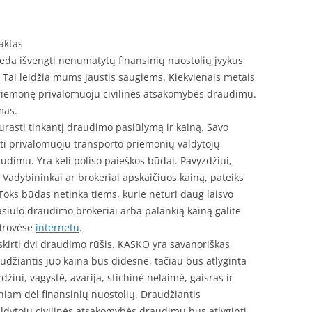
faktas
da išvengti nenumatytų finansinių nuostolių įvykus
Tai leidžia mums jaustis saugiems. Kiekvienais metais
riemonę privalomuoju civilinės atsakomybės draudimu.
mas.
urasti tinkantį draudimo pasiūlymą ir kainą. Savo
i privalomuoju transporto priemonių valdytojų
dimu. Yra keli poliso paieškos būdai. Pavyzdžiui,
Vadybininkai ar brokeriai apskaičiuos kainą, pateiks
Toks būdas netinka tiems, kurie neturi daug laisvo
pasiūlo draudimo brokeriai arba palankią kainą galite
drovėse
internetu
.
šskirti dvi draudimo rūšis. KASKO yra savanoriškas
džiantis juo kaina bus didesnė, tačiau bus atlyginta
žiui, vagystė, avarija, stichinė nelaimė, gaisras ir
sniam dėl finansinių nuostolių. Draudžiantis
ldytojų civilinės atsakomybės draudimu bus atlyginti