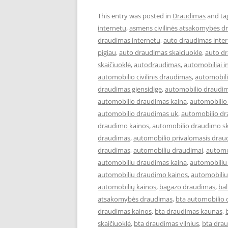
This entry was posted in
Draudimas
and ta
internetu
,
asmens civilinės atsakomybės d
draudimas internetu
,
auto draudimas inter
pigiau
,
auto draudimas skaiciuokle
,
auto d
skaičiuoklė
,
autodraudimas
,
automobiliai i
automobilio civilinis draudimas
,
automobil
draudimas gjensidige
,
automobilio draudim
automobilio draudimas kaina
,
automobilio
automobilio draudimas uk
,
automobilio dr
draudimo kainos
,
automobilio draudimo sk
draudimas
,
automobilio privalomasis drau
draudimas
,
automobiliu draudimai
,
automo
automobiliu draudimas kaina
,
automobiliu
automobiliu draudimo kainos
,
automobiliu
automobilių kainos
,
bagazo draudimas
,
ba
atsakomybės draudimas
,
bta automobilio
draudimas kainos
,
bta draudimas kaunas
,
skaičiuoklė
,
bta draudimas vilnius
,
bta drau