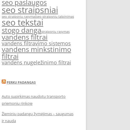
seo paslaugos
seo straipsniai
seo straipsniu rasymas
seo straipsniu talpinimas
seo tekstai
stogo danga
straipsniu rasymas
vandens filtrai
vandens filtravimo sistemos
vandens minkstinimo
filtrai
vandens nugeležinimo filtrai
PERKU PADANGAS
Auto supirkimas naudotų transporto
priemonių rinkoje
Žieminių padangų žymėjimas – saugumas
ir nauda