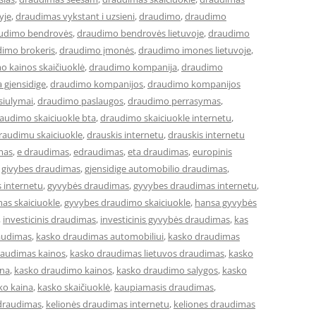
yje
,
draudimas vykstant i uzsieni
,
draudimo
,
draudimo
udimo bendrovės
,
draudimo bendrovės lietuvoje
,
draudimo
imo brokeris
,
draudimo įmonės
,
draudimo imones lietuvoje
,
o kainos skaičiuoklė
,
draudimo kompanija
,
draudimo
 gjensidige
,
draudimo kompanijos
,
draudimo kompanijos
siulymai
,
draudimo paslaugos
,
draudimo perrasymas
,
audimo skaiciuokle bta
,
draudimo skaiciuokle internetu
,
raudimu skaiciuokle
,
drauskis internetu
,
drauskis internetu
mas
,
e draudimas
,
edraudimas
,
eta draudimas
,
europinis
,
givybes draudimas
,
gjensidige automobilio draudimas
,
 internetu
,
gyvybės draudimas
,
gyvybes draudimas internetu
,
as skaiciuokle
,
gyvybes draudimo skaiciuokle
,
hansa gyvybės
,
investicinis draudimas
,
investicinis gyvybės draudimas
,
kas
audimas
,
kasko draudimas automobiliui
,
kasko draudimas
raudimas kainos
,
kasko draudimas lietuvos draudimas
,
kasko
ina
,
kasko draudimo kainos
,
kasko draudimo salygos
,
kasko
ko kaina
,
kasko skaičiuoklė
,
kaupiamasis draudimas
,
 draudimas
,
kelionės draudimas internetu
,
keliones draudimas