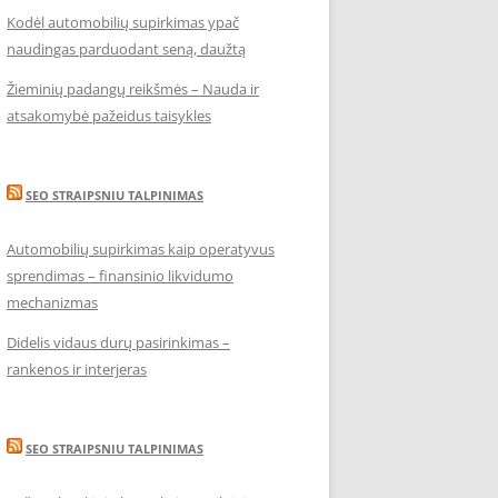
Kodėl automobilių supirkimas ypač
naudingas parduodant seną, daužtą
Žieminių padangų reikšmės – Nauda ir
atsakomybė pažeidus taisykles
SEO STRAIPSNIU TALPINIMAS
Automobilių supirkimas kaip operatyvus
sprendimas – finansinio likvidumo
mechanizmas
Didelis vidaus durų pasirinkimas –
rankenos ir interjeras
SEO STRAIPSNIU TALPINIMAS