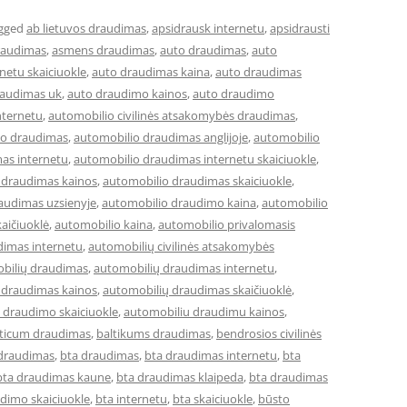
gged
ab lietuvos draudimas
,
apsidrausk internetu
,
apsidrausti
raudimas
,
asmens draudimas
,
auto draudimas
,
auto
netu skaiciuokle
,
auto draudimas kaina
,
auto draudimas
raudimas uk
,
auto draudimo kainos
,
auto draudimo
nternetu
,
automobilio civilinės atsakomybės draudimas
,
io draudimas
,
automobilio draudimas anglijoje
,
automobilio
as internetu
,
automobilio draudimas internetu skaiciuokle
,
 draudimas kainos
,
automobilio draudimas skaiciuokle
,
audimas uzsienyje
,
automobilio draudimo kaina
,
automobilio
aičiuoklė
,
automobilio kaina
,
automobilio privalomasis
dimas internetu
,
automobilių civilinės atsakomybės
bilių draudimas
,
automobilių draudimas internetu
,
 draudimas kainos
,
automobilių draudimas skaičiuoklė
,
 draudimo skaiciuokle
,
automobiliu draudimu kainos
,
lticum draudimas
,
baltikums draudimas
,
bendrosios civilinės
 draudimas
,
bta draudimas
,
bta draudimas internetu
,
bta
bta draudimas kaune
,
bta draudimas klaipeda
,
bta draudimas
dimo skaiciuokle
,
bta internetu
,
bta skaiciuokle
,
būsto