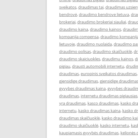
sveikatos
,
draudimas tai
,
draudimas uzsien
bendrovė
,
draudimo bendrove lietuva
,
dra
brokeriai
,
draudimo brokeriai siauliai
,
draud
draudimo kaina
,
draudimo kainos
,
draudim
kompanija compensa
,
draudimo kompanija
lietuvoje
,
draudimo nuolaida
,
draudimo pa
draudimo polisas
,
draudimo skaičiuoklė
,
dr
draudimo skaiciuokles
,
draudimu kainos
,
d
pigiau
,
drausti automobili internetu
,
drudi
draudimas
,
europinis sveikatos draudimas
gjensidige draudimas
,
gjensidige draudimas
gyvybes draudimas kaina
,
gyvybes draudim
draudimas
,
internetu draudimas pigiausias
yra draudimas
,
kasco draudimas
,
kasko dr
internetu
,
kasko draudimas kaina
,
kasko d
draudimas skaičiuoklė
,
kasko draudimo ka
draudimo skaičiuoklė
,
kasko internetu
,
kas
kaupiamasis gyvybės draudimas
,
kelionės