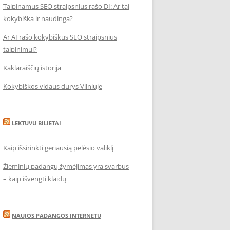
Talpinamus SEO straipsnius rašo DI: Ar tai
kokybiška ir naudinga?
Ar AI rašo kokybiškus SEO straipsnius
talpinimui?
Kaklaraiščių istorija
Kokybiškos vidaus durys Vilniuje
LEKTUVU BILIETAI
Kaip išsirinkti geriausią pelėsio valiklį
Žieminių padangų žymėjimas yra svarbus
– kaip išvengti klaidų
NAUJOS PADANGOS INTERNETU