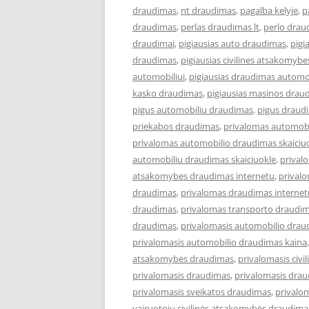
draudimas
,
nt draudimas
,
pagalba kelyje
,
p
draudimas
,
perlas draudimas lt
,
perlo drau
draudimai
,
pigiausias auto draudimas
,
pigi
draudimas
,
pigiausias civilines atsakomyb
automobiliui
,
pigiausias draudimas automob
kasko draudimas
,
pigiausias masinos drau
pigus automobiliu draudimas
,
pigus draud
priekabos draudimas
,
privalomas automob
privalomas automobilio draudimas skaiciu
automobiliu draudimas skaiciuokle
,
prival
atsakomybes draudimas internetu
,
privalo
draudimas
,
privalomas draudimas internet
draudimas
,
privalomas transporto draudim
draudimas
,
privalomasis automobilio drau
privalomasis automobilio draudimas kaina
atsakomybės draudimas
,
privalomasis civi
privalomasis draudimas
,
privalomasis drau
privalomasis sveikatos draudimas
,
privalo
vairuotojų civilinės atsakomybės draudima