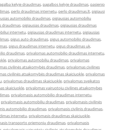
agalba kelyje draudimas
,
pagalbos kelyje draudimas
,
pasienio
dimas
,
perlo draudimas internetu
,
perlo draudimas.lt
,
pigiausi
ausias automobilio draudimas
,
pigiausias automobiliu
es draudimas
,
pigiausias draudimas
,
pigiausias draudimas
iliui internetu
,
pigiausias draudimas internetu
,
pigiausias
dimas
,
pigus auto draudimas
,
pigus automobilio draudimas
,
imas
,
pigus draudimas internetu
,
pigus draudimas uk
,
ilio draudimas
,
privalomas automobilio draudimas internetu
,
okle
,
privalomas automobiliu draudimas
,
privalomas
omas civilinės atsakomybės draudimas
,
privalomas civilines
mas civilinės atsakomybės draudimas skaiciuokle
,
privalomas
u
,
privalomas draudimas skaiciuokle
,
privalomas sveikatos
as skaiciuokle
,
privalomas vairuotoju civilines atsakomybes
dimas
,
privalomasis automobilio draudimas internetu
,
,
privalomasis automobiliu draudimas
,
privalomasis civilinės
linis automobilio draudimas
,
privalomasis civilinis draudimas
,
dimas internetu
,
privalomasis draudimas skaiciuokle
,
masis transporto priemonių draudimas
,
privalomasis
s
,
privalomasis vairuotojų civilinės atsakomybės draudimas