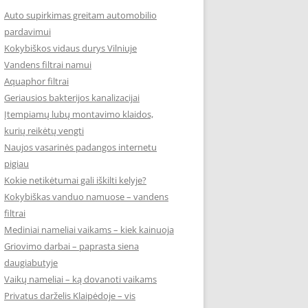
Auto supirkimas greitam automobilio
pardavimui
Kokybiškos vidaus durys Vilniuje
Vandens filtrai namui
Aquaphor filtrai
Geriausios bakterijos kanalizacijai
Įtempiamų lubų montavimo klaidos,
kurių reikėtų vengti
Naujos vasarinės padangos internetu
pigiau
Kokie netikėtumai gali iškilti kelyje?
Kokybiškas vanduo namuose – vandens
filtrai
Mediniai nameliai vaikams – kiek kainuoja
Griovimo darbai – paprasta siena
daugiabutyje
Vaikų nameliai – ką dovanoti vaikams
Privatus darželis Klaipėdoje – vis