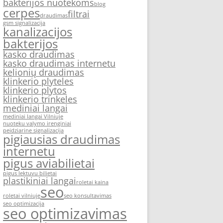
bakterijos nuotekoms
blog
cerpes
filtrai
draudimas
gsm signalizacija
kanalizacijos
bakterijos
kasko draudimas
kasko draudimas internetu
kelionių draudimas
klinkerio plyteles
klinkerio plytos
klinkerio trinkeles
mediniai langai
mediniai langai Vilniuje
nuoteku valymo irenginiai
peidziarine signalizacija
pigiausias draudimas
internetu
pigus aviabilietai
pigus lektuvu bilietai
plastikiniai langai
roletai kaina
seo
roletai vilniuje
seo konsultavimas
seo optimizacija
seo optimizavimas