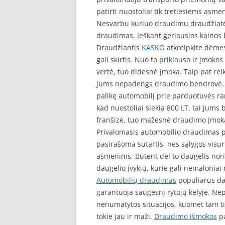
patirti nuostoliai tik tretiesiems asm
Nesvarbu kuriuo draudimu draudžiatės
draudimas. Ieškant geriausios kainos 
Draudžiantis
KASKO
atkreipkite dėmes
gali skirtis. Nuo to priklauso ir įmok
vertė, tuo didesnė įmoka. Taip pat rei
jums nepadengs draudimo bendrovė. Pa
palikę automobilį prie parduotuvės ra
kad nuostoliai siekia 800 LT, tai jums
franšizė, tuo mažesnė draudimo įmok
Privalomasis automobilio draudimas p
pasirašoma sutartis, nes sąlygos visur
asmenims. Būtent dėl to daugelis nor
daugelio įvykių, kurie gali nemaloniai 
Automobilių draudimas
populiarus dau
garantuoja saugesnį rytojų kelyje. Nepa
nenumatytos situacijos, kuomet tam tik
tokie jau ir maži.
Draudimo išmokos
pa