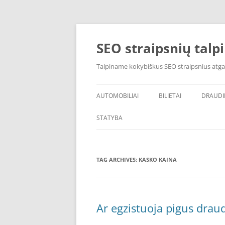
Skip
to
content
SEO straipsnių talp
Talpiname kokybiškus SEO straipsnius atga
AUTOMOBILIAI
BILIETAI
DRAUD
STATYBA
TAG ARCHIVES:
KASKO KAINA
Ar egzistuoja pigus drau