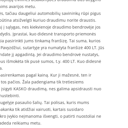
enims avarijos metu.
, tačiau daugeliui automobilių savininkų rūpi pigus
būtina atsižvelgti kuriuo draudimu norite draustis.
į į sąlygas, nes kiekvienoje draudimo bendrovėje jos
os dydis. Įprastai, kuo didesnė transporto priemonės
kia pasirinkti jums tinkamą franšizę. Tai suma, kurios
vyzdžiui, sutartyje yra numatyta franšizė 400 LT. Jūs
ndate jį apgadintą. Jei draudimo bendrovė nustatys,
 bus išmokėta tik pusė sumos, t.y. 400 LT. Kuo didesnė
a.
asirenkamas pagal kainą. Kur ji mažesnė, ten ir
 tos pačios. Žala padengiama tik tretiesiems
i įsigyti KASKO draudimą, nes galima apsidrausti nuo
nustebinti.
gelyje pasaulio šalių. Tai polisas, kuris mums
kanka tik atidžiai vairuoti, kartais susidaro
ro įvykio neįmanoma išvengti, o patirti nuostoliai ne
deda reikiamu metu.