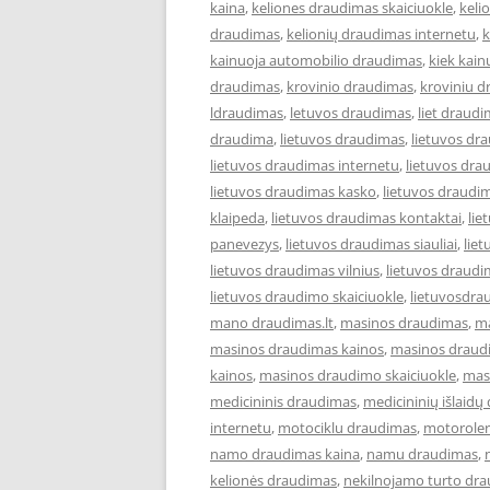
kaina
,
keliones draudimas skaiciuokle
,
keli
draudimas
,
kelionių draudimas internetu
,
k
kainuoja automobilio draudimas
,
kiek kai
draudimas
,
krovinio draudimas
,
kroviniu 
ldraudimas
,
letuvos draudimas
,
liet draud
draudima
,
lietuvos draudimas
,
lietuvos dr
lietuvos draudimas internetu
,
lietuvos dra
lietuvos draudimas kasko
,
lietuvos draudi
klaipeda
,
lietuvos draudimas kontaktai
,
lie
panevezys
,
lietuvos draudimas siauliai
,
lie
lietuvos draudimas vilnius
,
lietuvos draudi
lietuvos draudimo skaiciuokle
,
lietuvosdra
mano draudimas.lt
,
masinos draudimas
,
ma
masinos draudimas kainos
,
masinos draudi
kainos
,
masinos draudimo skaiciuokle
,
mas
medicininis draudimas
,
medicininių išlaidų
internetu
,
motociklu draudimas
,
motoroler
namo draudimas kaina
,
namu draudimas
,
kelionės draudimas
,
nekilnojamo turto dr