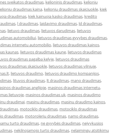
ones sveikatos draudimas
,
kelioninis draudimas
,
kelionių
elionių draudimas kaina
,
kelioniu draudimas skaiciuokle
,
kiek
nuoja draudimas
,
kiek kainuoja kasko draudimas
,
kredito
draudimas
,
l draudimas
,
laidavimo draudimas
,
ld draudimas
,
imas
,
lietuvo draudimas
,
lietuvos darudimas
,
lietuvos
audimas automobiliui
,
lietuvos draudimas gyvybes draudimas
,
udimas internetu automobilio
,
lietuvos draudimas kainos
,
mas kaunas
,
lietuvos draudimas kaune
,
lietuvos draudimas
tuvos draudimas pagalba kelyje
,
lietuvos draudimas
tuvos draudimas skaiciuokle
,
lietuvos draudimas vilniuje
,
mas.lt
,
lietuvos draudimo
,
lietuvos draudimo kompanijos
,
udimas
,
lituvos draudimas
,
lt draudimas
,
mano draudimas
,
sinos draudimas anglijoje
,
masinos draudimas internetu
,
mas lietuvoje
,
masinos draudimas uk
,
masinos draudimo
inu draudimai
,
masinu draudimas
,
masinu draudimo kainos
,
 draudimas
,
motociklo draudimas
,
motociklo draudimas
io draudimas
,
motoroleriu draudimas
,
namo draudimas
,
namu turto draudimas
,
ne gyvybės draudimas
,
neįvykusios
audimas
,
nekilnojamojo turto draudimas
,
nelaimingų atsitikimų