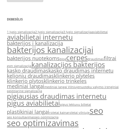
DEBESĖLIS
1 lygio signalizacija
2 lygio signalizacija
3 lygio signalizacija
aviabilietai
aviabilietai internetu
bakterijos i kanalizacija
bakterijos kanalizacijai
cerpes
bakterijos nuotekoms
filtrai
blog
draudimas
kanalizacijos bakterijos
gsm signalizacija
kasko draudimas
kasko draudimas internetu
kelionių draudimas
klinkerio plyteles
klinkerio plytos
klinkerio trinkeles
mediniai langai
mediniai langai Vilniuje
nuoteku valymo irenginiai
peidziarine signalizacija
pigiausias draudimas internetu
pigus aviabilietai
pigus lektuvu bilietai
seo
plastikiniai langai
roletai kaina
roletai vilniuje
seo konsultavimas
seo optimizacija
seo optimizavimas