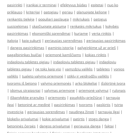
pasirinkti
|
įrankiai ir terminai
|
efektyvus būdas
|
epitetai
|
nuo ko
priklauso
|
kriterijai
|
patogiau
|
geriau
|
planuojate kelionę
|
renkantis tiekėją
|
populiari paslauga
|
mikriukais
|
patogus
susisiekimas
|
skaičiuojate atstumą
|
renkatės mikriukus
|
kokybės
pasirinkimas
|
ekonomiški sprendimai
|
kuriame
|
verta rinktis
|
įtakoja
|
kaip sukurti
|
geriausias sprendimas
|
geriausias pasirinkimas
|
dangos pasirinkimas
|
gaminio istorija
|
palyginkime už ar prieš
|
pagalbininkas buičiai
|
priemonė kamščiams
|
kokias rinktis
|
indaploviu tabletes pigiau
|
indaploviu tabletes pigiau
|
indaploviu
tabletes pigiau
|
ne toks kaip visi
|
vamzdziu valiklis
|
tabletes
|
vonios
valiklis
|
tualeto valymo priemonė
|
stiklų ir veidrodžių valiklis
|
tvoroms iš betono
|
valymo priemonės
|
arko blokeliai
|
išskirtinė tvora
|
idomus straipsniai
|
valymas priemone
|
priemonė valymui
|
rulonais
|
išbandykite granules
|
priemonės
|
gaudyklių priežiūrai
|
tarnauja
ilgai
|
betoninė ar medinė
|
pasirinkimas
|
tvoroms
|
paskirtis
|
tvirta
investicija
|
geriausias sprendimas
|
naudinga žinoti
|
tarnauja ilgai
|
blokelių privalumai
|
kokie privalumai
|
patirtis
|
stogo danga
|
betoninės čerpės
|
dangos privalumai
|
geriausia danga
|
faktai
|