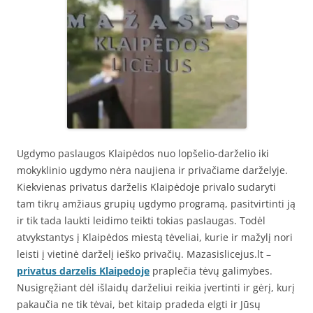
Ugdymo paslaugos Klaipėdos nuo lopšelio-darželio iki
mokyklinio ugdymo nėra naujiena ir privačiame darželyje.
Kiekvienas privatus darželis Klaipėdoje privalo sudaryti
tam tikrų amžiaus grupių ugdymo programą, pasitvirtinti ją
ir tik tada laukti leidimo teikti tokias paslaugas. Todėl
atvykstantys į Klaipėdos miestą tėveliai, kurie ir mažylį nori
leisti į vietinė darželį ieško privačių. Mazasislicejus.lt –
privatus darzelis Klaipedoje
praplečia tėvų galimybes.
Nusigręžiant dėl išlaidų darželiui reikia įvertinti ir gėrį, kurį
pakaučia ne tik tėvai, bet kitaip pradeda elgti ir Jūsų