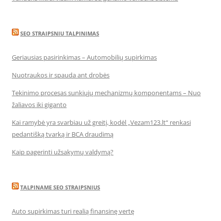
SEO STRAIPSNIU TALPINIMAS
Geriausias pasirinkimas – Automobilių supirkimas
Nuotraukos ir spauda ant drobės
Tekinimo procesas sunkiųjų mechanizmų komponentams – Nuo
žaliavos iki giganto
Kai ramybė yra svarbiau už greitį, kodėl „Vezam123.lt“ renkasi
pedantišką tvarką ir BCA draudimą
Kaip pagerinti užsakymų valdymą?
TALPINAME SEO STRAIPSNIUS
Auto supirkimas turi realią finansinę vertę