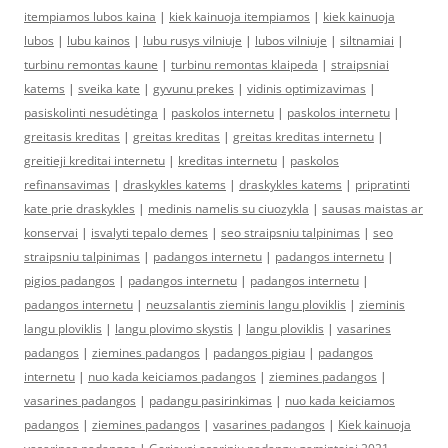
itempiamos lubos kaina
|
kiek kainuoja itempiamos
|
kiek kainuoja
lubos
|
lubu kainos
|
lubu rusys vilniuje
|
lubos vilniuje
|
siltnamiai
|
turbinu remontas kaune
|
turbinu remontas klaipeda
|
straipsniai
katems
|
sveika kate
|
gyvunu prekes
|
vidinis optimizavimas
|
pasiskolinti nesudėtinga
|
paskolos internetu
|
paskolos internetu
|
greitasis kreditas
|
greitas kreditas
|
greitas kreditas internetu
|
greitieji kreditai internetu
|
kreditas internetu
|
paskolos
refinansavimas
|
draskykles katems
|
draskykles katems
|
pripratinti
kate prie draskykles
|
medinis namelis su ciuozykla
|
sausas maistas ar
konservai
|
isvalyti tepalo demes
|
seo straipsniu talpinimas
|
seo
straipsniu talpinimas
|
padangos internetu
|
padangos internetu
|
pigios padangos
|
padangos internetu
|
padangos internetu
|
padangos internetu
|
neuzsalantis zieminis langu ploviklis
|
zieminis
langu ploviklis
|
langu plovimo skystis
|
langu ploviklis
|
vasarines
padangos
|
ziemines padangos
|
padangos pigiau
|
padangos
internetu
|
nuo kada keiciamos padangos
|
ziemines padangos
|
vasarines padangos
|
padangu pasirinkimas
|
nuo kada keiciamos
padangos
|
ziemines padangos
|
vasarines padangos
|
Kiek kainuoja