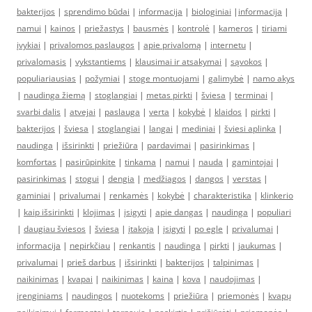
bakterijos
|
sprendimo būdai
|
informacija
|
biologiniai
|
informacija
|
namui
|
kainos
|
priežastys
|
bausmės
|
kontrolė
|
kameros
|
tiriami
įvykiai
|
privalomos paslaugos
|
apie privalomą
|
internetu
|
privalomasis
|
vykstantiems
|
klausimai ir atsakymai
|
sąvokos
|
populiariausias
|
požymiai
|
stoge montuojami
|
galimybė
|
namo akys
|
naudinga žiemą
|
stoglangiai
|
metas pirkti
|
šviesa
|
terminai
|
svarbi dalis
|
atvejai
|
paslauga
|
verta
|
kokybė
|
klaidos
|
pirkti
|
bakterijos
|
šviesa
|
stoglangiai
|
langai
|
mediniai
|
šviesi aplinka
|
naudinga
|
išsirinkti
|
priežiūra
|
pardavimai
|
pasirinkimas
|
komfortas
|
pasirūpinkite
|
tinkama
|
namui
|
nauda
|
gamintojai
|
pasirinkimas
|
stogui
|
dengia
|
medžiagos
|
dangos
|
verstas
|
gaminiai
|
privalumai
|
renkamės
|
kokybė
|
charakteristika
|
klinkerio
|
kaip išsirinkti
|
klojimas
|
įsigyti
|
apie dangas
|
naudinga
|
populiari
|
daugiau šviesos
|
šviesa
|
įtakoja
|
įsigyti
|
po egle
|
privalumai
|
informacija
|
nepirkčiau
|
renkantis
|
naudinga
|
pirkti
|
jaukumas
|
privalumai
|
prieš darbus
|
išsirinkti
|
bakterijos
|
talpinimas
|
naikinimas
|
kvapai
|
naikinimas
|
kaina
|
kova
|
naudojimas
|
įrenginiams
|
naudingos
|
nuotekoms
|
priežiūra
|
priemonės
|
kvapų