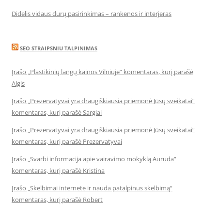
Didelis vidaus durų pasirinkimas – rankenos ir interjeras
SEO STRAIPSNIU TALPINIMAS
Įrašo „Plastikinių langų kainos Vilniuje“ komentaras, kurį parašė
Algis
Įrašo „Prezervatyvai yra draugiškiausia priemonė Jūsų sveikatai“
komentaras, kurį parašė Sargiai
Įrašo „Prezervatyvai yra draugiškiausia priemonė Jūsų sveikatai“
komentaras, kurį parašė Prezervatyvai
Įrašo „Svarbi informacija apie vairavimo mokyklą Auruda“
komentaras, kurį parašė Kristina
Įrašo „Skelbimai internete ir nauda patalpinus skelbimą“
komentaras, kurį parašė Robert