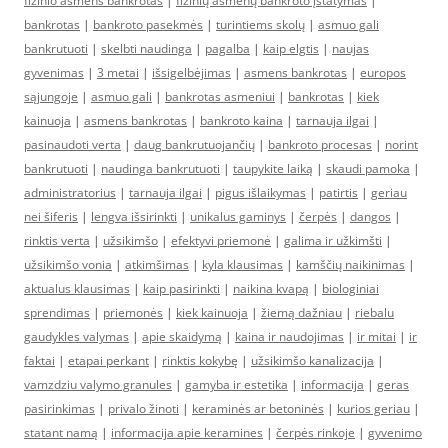
fizinio asmens bankrotas
|
fizinių asmenų bankroto įstatymas
|
bankrotas
|
bankroto pasekmės
|
turintiems skolų
|
asmuo gali
bankrutuoti
|
skelbti naudinga
|
pagalba
|
kaip elgtis
|
naujas
gyvenimas
|
3 metai
|
išsigelbėjimas
|
asmens bankrotas
|
europos
sąjungoje
|
asmuo gali
|
bankrotas asmeniui
|
bankrotas
|
kiek
kainuoja
|
asmens bankrotas
|
bankroto kaina
|
tarnauja ilgai
|
pasinaudoti verta
|
daug bankrutuojančių
|
bankroto procesas
|
norint
bankrutuoti
|
naudinga bankrutuoti
|
taupykite laiką
|
skaudi pamoka
|
administratorius
|
tarnauja ilgai
|
pigus išlaikymas
|
patirtis
|
geriau
nei šiferis
|
lengva išsirinkti
|
unikalus gaminys
|
čerpės
|
dangos
|
rinktis verta
|
užsikimšo
|
efektyvi priemonė
|
galima ir užkimšti
|
užsikimšo vonia
|
atkimšimas
|
kyla klausimas
|
kamščių naikinimas
|
aktualus klausimas
|
kaip pasirinkti
|
naikina kvapą
|
biologiniai
sprendimas
|
priemonės
|
kiek kainuoja
|
žiemą dažniau
|
riebalu
gaudykles valymas
|
apie skaidymą
|
kaina ir naudojimas
|
ir mitai
|
ir
faktai
|
etapai perkant
|
rinktis kokybę
|
užsikimšo kanalizacija
|
vamzdziu valymo granules
|
gamyba ir estetika
|
informacija
|
geras
pasirinkimas
|
privalo žinoti
|
keraminės ar betoninės
|
kurios geriau
|
statant namą
|
informacija apie keramines
|
čerpės rinkoje
|
gyvenimo