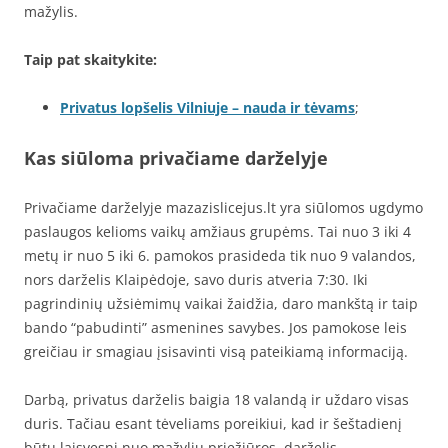
mažylis.
Taip pat skaitykite:
Privatus lopšelis Vilniuje – nauda ir tėvams
;
Kas siūloma privačiame darželyje
Privačiame darželyje mazazislicejus.lt yra siūlomos ugdymo
paslaugos kelioms vaikų amžiaus grupėms. Tai nuo 3 iki 4
metų ir nuo 5 iki 6. pamokos prasideda tik nuo 9 valandos,
nors darželis Klaipėdoje, savo duris atveria 7:30. Iki
pagrindinių užsiėmimų vaikai žaidžia, daro mankštą ir taip
bando “pabudinti” asmenines savybes. Jos pamokose leis
greičiau ir smagiau įsisavinti visą pateikiamą informaciją.
Darbą, privatus darželis baigia 18 valandą ir uždaro visas
duris. Tačiau esant tėveliams poreikiui, kad ir šeštadienį
būtų laisvesni nuo mažylių priežiūros, darželis