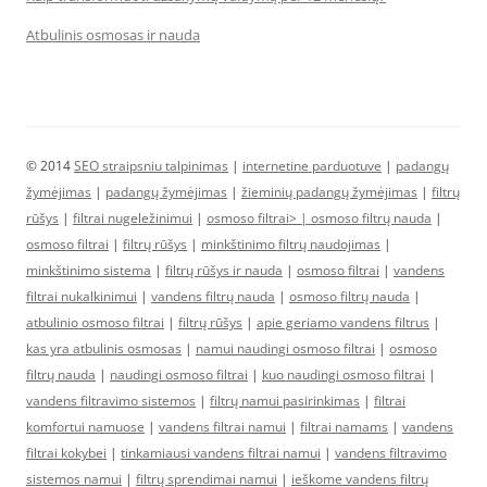
Atbulinis osmosas ir nauda
© 2014
SEO straipsniu talpinimas
|
internetine parduotuve
|
padangų
žymėjimas
|
padangų žymėjimas
|
žieminių padangų žymėjimas
|
filtrų
rūšys
|
filtrai nugeležinimui
|
osmoso filtrai> |
osmoso filtrų nauda
|
osmoso filtrai
|
filtrų rūšys
|
minkštinimo filtrų naudojimas
|
minkštinimo sistema
|
filtrų rūšys ir nauda
|
osmoso filtrai
|
vandens
filtrai nukalkinimui
|
vandens filtrų nauda
|
osmoso filtrų nauda
|
atbulinio osmoso filtrai
|
filtrų rūšys
|
apie geriamo vandens filtrus
|
kas yra atbulinis osmosas
|
namui naudingi osmoso filtrai
|
osmoso
filtrų nauda
|
naudingi osmoso filtrai
|
kuo naudingi osmoso filtrai
|
vandens filtravimo sistemos
|
filtrų namui pasirinkimas
|
filtrai
komfortui namuose
|
vandens filtrai namui
|
filtrai namams
|
vandens
filtrai kokybei
|
tinkamiausi vandens filtrai namui
|
vandens filtravimo
sistemos namui
|
filtrų sprendimai namui
|
ieškome vandens filtrų