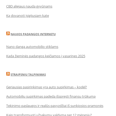
CBD aliejaus nauda gyvūnams
Ką dovanoti įsigijusiam katę
NAUJOS PADANGOS INTERNETU
Nano danga automobilio stiklams
Kada žieminės padangos keičiamos į vasarines 2025
STRAIPSNIU TALPINIMAS
Geriausias pasirinkimas yra auto supirkimas – kodėl?
Automobilių supirkimas padeda išspręsti finansų trūkumą
Tekinimo paslaugos ir realūs pavyzdžiai iš sunkiosios pramonės
Kaip transformuoti užsakymų valdymą per 12 mėnesių?