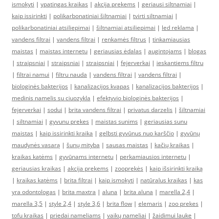
ismokyti
|
ypatingas kraikas
|
akcija prekems
|
geriausi siltnamiai
|
kaip issirinkti
|
polikarbonatiniai šiltnamiai
|
tvirti siltnamiai
|
polikarbonatiniai atsiliepimai
|
šiltnamiai atsiliepimai
|
led reklama
|
vandens filtrai
|
vandens filtrai
|
renkamės filtrus
|
tinkamiausias
maistas
|
maistas internetu
|
geriausias ėdalas
|
augintojams
|
blogas
|
straipsniai
|
straipsniai
|
straipsniai
|
fejerverkai
|
ieskantiems filtru
|
filtrai namui
|
filtru nauda
|
vandens filtrai
|
vandens filtrai
|
biologinės bakterijos
|
kanalizacijos kvapas
|
kanalizacijos bakterijos
|
medinis namelis su ciuozykla
|
efektyvio biologinės bakterijos
|
fejerverkai
|
sodui
|
brita vandens filtrai
|
privatus darzelis
|
šiltnamiai
|
siltnamiai
|
gyvunu prekes
|
maistas sunims
|
geriausias sunu
maistas
|
kaip issirinkti kraika
|
gelbsti gyvūnus nuo karščio
|
gyvūnų
maudynės vasarą
|
šunų mityba
|
sausas maistas
|
kačių kraikas
|
kraikas katėms
|
gyvūnams internetu
|
perkamiausios internetu
|
geriausias kraikas
|
akcija prekems
|
zooprekės
|
kaip išsirinkti kraiką
|
kraikas katėms
|
brita filtrai
|
kaip ismokyti
|
natūralus kraikas
|
kas
yra odontologas
|
brita maxtra
|
aluna
|
brita aluna
|
marella 2,4
|
marella 3,5
|
style 2,4
|
style 3,6
|
brita flow
|
elemaris
|
zoo prekes
|
tofu kraikas
|
priedai nameliams
|
vaikų nameliai
|
žaidimui lauke
|