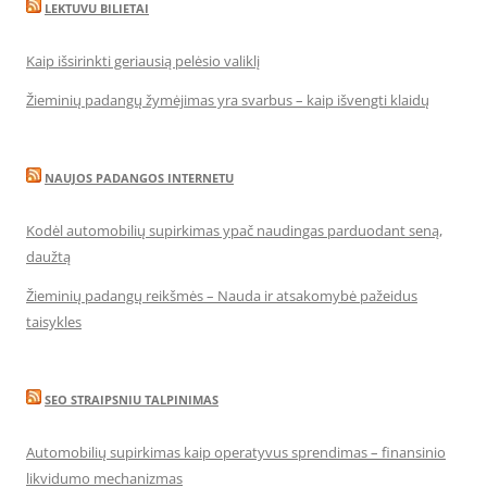
LEKTUVU BILIETAI
Kaip išsirinkti geriausią pelėsio valiklį
Žieminių padangų žymėjimas yra svarbus – kaip išvengti klaidų
NAUJOS PADANGOS INTERNETU
Kodėl automobilių supirkimas ypač naudingas parduodant seną,
daužtą
Žieminių padangų reikšmės – Nauda ir atsakomybė pažeidus
taisykles
SEO STRAIPSNIU TALPINIMAS
Automobilių supirkimas kaip operatyvus sprendimas – finansinio
likvidumo mechanizmas