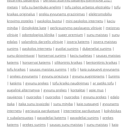
vasarines padangos
|
Geriausi asariniu padangu gamintojai 2021
metais
|
tofu su bambuko anglimi
|
tofu zalios arbatos ekstraktu
|
tofu
kraikas originalus
|
prekiu gyvunams grazinimas
|
elektromobiliu
krovimo stoteles
|
paskolos bustui
|
mini paskolos internetu
|
kaciu
mityba
|
išmokykite katę
|
perkraustymo paslaugos vilniuje
|
meistras
vilniuje
|
odontologijos klinika
|
super premium
|
sunu maistas
|
sunu
edalas
|
valandinis darzelis vilniuje
|
josera katems
|
josera maistas
sunims
|
paskolos internetu
|
guoliai sunims
|
dubeneliai sunims
|
sunu dziovintuvai
|
konservai sunims
|
kaciu tualetas
|
sausas maistas
katems
|
konservai katems
|
silikoninis kraikas
|
bentonitinis kraikas
|
tofu kraikas
|
sausas maistas sunims
|
info
|
kaip sutaupyti gyvunams
|
prekes gyvunams
|
gyvunu prieziura
|
gyvunu augintojams
|
šunims
|
katėms
|
gyvunu prekes
|
tofu kraiko naudojimas
|
ar patiks tofu
|
augalinė alternatyva
|
gyvunu prekes
|
kontaktai
|
apie mus
|
naujienos
|
nuorodos
|
nuorodos
|
nuorodos
|
gyvunu prekes
|
edalo
itaka
|
itaka sunu isvaizdai
|
sunu mityba
|
kaip sutaupyti
|
gyvunams
internetu
|
geriausia parduotuve
|
internetine parduotuve
|
kokybiskas
ir subalansuotas
|
pavadeliai katems
|
pavadeliai sunims
|
prekes
katems
|
prekes sunims
|
sausas sunu maistas
|
sunu maistas
|
kaip