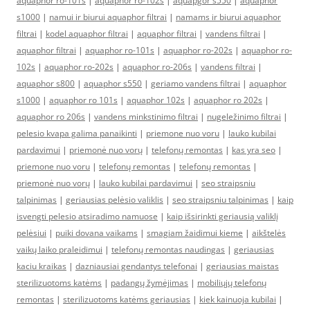
aquaphor ro-101s
|
aquaphor ro-102s
|
aquapgor s550
|
aquaphor
s1000
|
namui ir biurui aquaphor filtrai
|
namams ir biurui aquaphor
filtrai
|
kodel aquaphor filtrai
|
aquaphor filtrai
|
vandens filtrai
|
aquaphor filtrai
|
aquaphor ro-101s
|
aquaphor ro-202s
|
aquaphor ro-
102s
|
aquaphor ro-202s
|
aquaphor ro-206s
|
vandens filtrai
|
aquaphor s800
|
aquaphor s550
|
geriamo vandens filtrai
|
aquaphor
s1000
|
aquaphor ro 101s
|
aquaphor 102s
|
aquaphor ro 202s
|
aquaphor ro 206s
|
vandens minkstinimo filtrai
|
nugeležinimo filtrai
|
pelesio kvapa galima panaikinti
|
priemone nuo voru
|
lauko kubilai
pardavimui
|
priemonė nuo vorų
|
telefonų remontas
|
kas yra seo
|
priemone nuo voru
|
telefonų remontas
|
telefonų remontas
|
priemonė nuo vorų
|
lauko kubilai pardavimui
|
seo straipsniu
talpinimas
|
geriausias pelėsio valiklis
|
seo straipsniu talpinimas
|
kaip
isvengti pelesio atsiradimo namuose
|
kaip išsirinkti geriausią valiklį
pelėsiui
|
puiki dovana vaikams
|
smagiam žaidimui kieme
|
aikštelės
vaikų laiko praleidimui
|
telefonų remontas naudingas
|
geriausias
kaciu kraikas
|
dazniausiai gendantys telefonai
|
geriausias maistas
sterilizuotoms katėms
|
padangų žymėjimas
|
mobiliųjų telefonų
remontas
|
sterilizuotoms katėms geriausias
|
kiek kainuoja kubilai
|