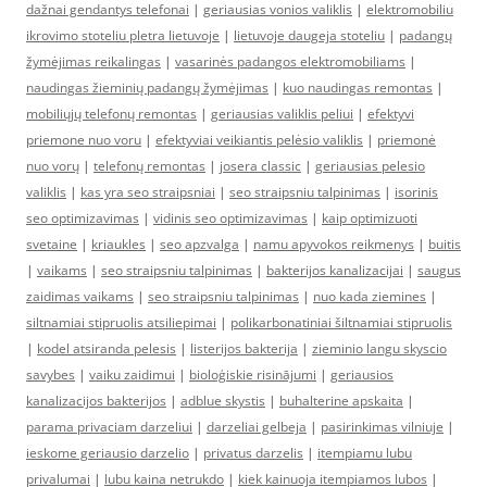
dažnai gendantys telefonai
|
geriausias vonios valiklis
|
elektromobiliu
ikrovimo stoteliu pletra lietuvoje
|
lietuvoje daugeja stoteliu
|
padangų
žymėjimas reikalingas
|
vasarinės padangos elektromobiliams
|
naudingas žieminių padangų žymėjimas
|
kuo naudingas remontas
|
mobiliųjų telefonų remontas
|
geriausias valiklis peliui
|
efektyvi
priemone nuo voru
|
efektyviai veikiantis pelėsio valiklis
|
priemonė
nuo vorų
|
telefonų remontas
|
josera classic
|
geriausias pelesio
valiklis
|
kas yra seo straipsniai
|
seo straipsniu talpinimas
|
isorinis
seo optimizavimas
|
vidinis seo optimizavimas
|
kaip optimizuoti
svetaine
|
kriaukles
|
seo apzvalga
|
namu apyvokos reikmenys
|
buitis
|
vaikams
|
seo straipsniu talpinimas
|
bakterijos kanalizacijai
|
saugus
zaidimas vaikams
|
seo straipsniu talpinimas
|
nuo kada ziemines
|
siltnamiai stipruolis atsiliepimai
|
polikarbonatiniai šiltnamiai stipruolis
|
kodel atsiranda pelesis
|
listerijos bakterija
|
zieminio langu skyscio
savybes
|
vaiku zaidimui
|
bioloģiskie risinājumi
|
geriausios
kanalizacijos bakterijos
|
adblue skystis
|
buhalterine apskaita
|
parama privaciam darzeliui
|
darzeliai gelbeja
|
pasirinkimas vilniuje
|
ieskome geriausio darzelio
|
privatus darzelis
|
itempiamu lubu
privalumai
|
lubu kaina netrukdo
|
kiek kainuoja itempiamos lubos
|