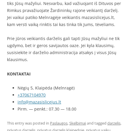
tiks Jūsų mažyliui. Nesvarbu, kad važiuojant iš Dituvos per
Rimkus pravažiuojate Žardininkų rajone veikiantį darželį.
Jei vaikui patiko Melnragėje veikiantis mazasislicejus.lt,
kam versti vaiką rinktis tai kas tinka tik Jums, tėveliams.
Prie jūros veikiantis darželis gali tapti Jūsų mažyliui ne tik
ugdymo, bet ir geros savijautos oaze. Jei kyla klausimų,
susisiekite ir darželio administracija atsakys į visus Jūsų
klausimus.
KONTAKTAI
Nėgių 5, Klaipėda (Melnragė)
+37067104970
info@mazasislicejus.lt
Pirm. — penkt.: 07.30 — 18.00
This entry was posted in
Paslaugos
,
Skelbimai
and tagged
darzelis
,
privatus darzelis
,
privatus darzelis klaipedoje
,
privatus vaiku