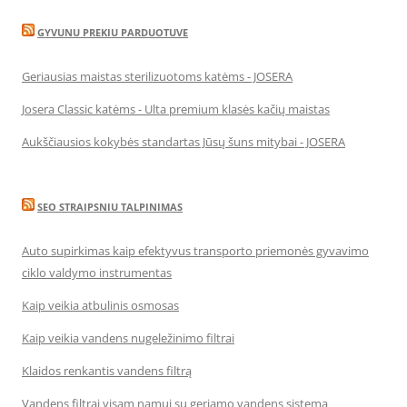
GYVUNU PREKIU PARDUOTUVE
Geriausias maistas sterilizuotoms katėms - JOSERA
Josera Classic katėms - Ulta premium klasės kačių maistas
Aukščiausios kokybės standartas Jūsų šuns mitybai - JOSERA
SEO STRAIPSNIU TALPINIMAS
Auto supirkimas kaip efektyvus transporto priemonės gyvavimo
ciklo valdymo instrumentas
Kaip veikia atbulinis osmosas
Kaip veikia vandens nugeležinimo filtrai
Klaidos renkantis vandens filtrą
Vandens filtrai visam namui su geriamo vandens sistema