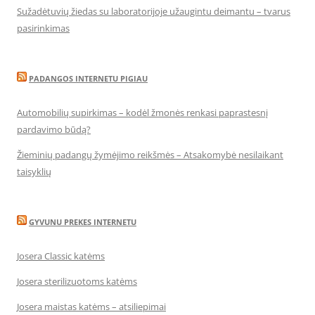
Sužadėtuvių žiedas su laboratorijoje užaugintu deimantu – tvarus
pasirinkimas
PADANGOS INTERNETU PIGIAU
Automobilių supirkimas – kodėl žmonės renkasi paprastesnį
pardavimo būdą?
Žieminių padangų žymėjimo reikšmės – Atsakomybė nesilaikant
taisyklių
GYVUNU PREKES INTERNETU
Josera Classic katėms
Josera sterilizuotoms katėms
Josera maistas katėms – atsiliepimai