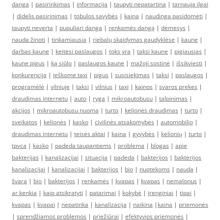
danga
|
pasirinkimas
|
informacija
|
taupyti nepatartina
|
tarnauja ilgai
|
didelis pasirinimas
|
tobulos savybės
|
kaina
|
naudinga pasidomėti
|
taupyti neverta
|
pupuliari danga
|
renkamės dangą
|
dėmesys
|
nauda žinoti
|
tinkamiausia
|
riebalų skaidymas gaudyklėse
|
kaune
|
darbas kaune
|
keitėsi paslaugos
|
toks yra
|
taksi kaune
|
pigiausias
|
kaune pigus
|
ką siūlo
|
paslaugos kaune
|
mažoji sostinė
|
išsikviesti
|
konkurencija
|
ieškome taxi
|
pigus
|
susisiekimas
|
taksi
|
paslaugos
|
programėlė
|
vilniuje
|
taksi
|
vilnius
|
taxi
|
kainos
|
svaros prekes
|
draudimas internetu
|
auto
|
ryga
|
mikroautobusu
|
talpinimas
|
akcijos
|
mikroautobusu nuoma
|
turto
|
kelionės draudimas
|
turto
|
sveikatos
|
kelionės
|
kasko
|
civilinės atsakomybės
|
automobilio
|
draudimas internetu
|
teisės aktai
|
kaina
|
gyvybės
|
kelionių
|
turto
|
tpvca
|
kasko
|
padeda taupantiems
|
problema
|
blogas
|
apie
bakterijas
|
kanalizacijai
|
situacija
|
padeda
|
bakterijos
|
bakterijos
kanalizacijai
|
kanalizacijai
|
bakterijos
|
bio
|
nuotekoms
|
nauda
|
švara
|
bio
|
bakterijos
|
renkamės
|
kvapas
|
kvapas
|
nemalonus
|
ar kenkia
|
kaip atsikratyti
|
patarimai
|
kokybė
|
įrenginiai
|
tipai
|
kvapas
|
kvapai
|
nepatinka
|
kanalizacija
|
naikina
|
kaina
|
priemonės
|
sprendžiamos problemos
|
priežiūrai
|
efektyvios priemonės
|