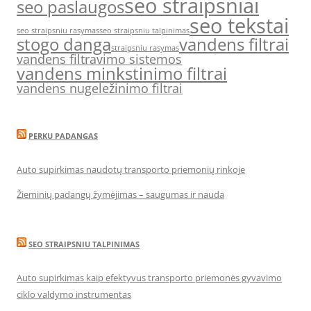
seo straipsniai
seo paslaugos
seo tekstai
seo straipsniu rasymas
seo straipsniu talpinimas
stogo danga
vandens filtrai
straipsniu rasymas
vandens filtravimo sistemos
vandens minkstinimo filtrai
vandens nugeležinimo filtrai
PERKU PADANGAS
Auto supirkimas naudotų transporto priemonių rinkoje
Žieminių padangų žymėjimas – saugumas ir nauda
SEO STRAIPSNIU TALPINIMAS
Auto supirkimas kaip efektyvus transporto priemonės gyvavimo
ciklo valdymo instrumentas