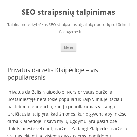
Skip
to
SEO straipsnių talpinimas
content
Talpiname kokybiškus SEO straipsnius atgalinių nuorodų sukūrimui
– flashgame.lt
Menu
Privatus darželis Klaipėdoje – vis
populiaresnis
Privatus darželis Klaipėdoje. Nors privatūs darželiai
uostamiestyje nėra tokie populiarūs kaip Vilniuje, tačiau
pastebima tendencija, kad jų populiarumas vis auga.
Greičiausiai taip yra, kad žmonės, kurie gyvena apylinkėse
dirba Klaipėdoje ir savo mylių ugdymui yra pasiruošę
rinktis mieste veikiantį darželį. Kadangi Klaipėdos darželiai
yra pasiekiami ne visiems atvykusiems, papildomų