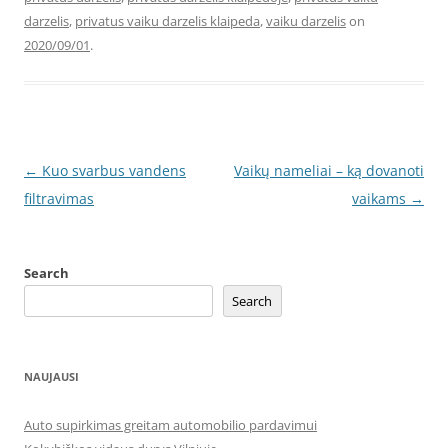
darzelis
,
privatus vaiku darzelis klaipeda
,
vaiku darzelis
on
2020/09/01
.
Post
←
Kuo svarbus vandens
Vaikų nameliai – ką dovanoti
navigation
filtravimas
vaikams
→
Search
Search
NAUJAUSI
Auto supirkimas greitam automobilio pardavimui