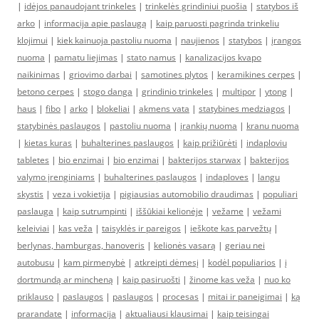
|
idėjos panaudojant trinkeles
|
trinkelės grindiniui puošia
|
statybos iš
arko
|
informacija apie paslaugą
|
kaip paruosti pagrinda trinkeliu
klojimui
|
kiek kainuoja pastoliu nuoma
|
naujienos
|
statybos
|
įrangos
nuoma
|
pamatu liejimas
|
stato namus
|
kanalizacijos kvapo
naikinimas
|
griovimo darbai
|
samotines plytos
|
keramikines cerpes
|
betono cerpes
|
stogo danga
|
grindinio trinkeles
|
multipor
|
ytong
|
haus
|
fibo
|
arko
|
blokeliai
|
akmens vata
|
statybines medziagos
|
statybinės paslaugos
|
pastoliu nuoma
|
įrankių nuoma
|
kranu nuoma
|
kietas kuras
|
buhalterines paslaugos
|
kaip prižiūrėti
|
indaploviu
tabletes
|
bio enzimai
|
bio enzimai
|
bakterijos starwax
|
bakterijos
valymo įrenginiams
|
buhalterines paslaugos
|
indaploves
|
langu
skystis
|
veza i vokietija
|
pigiausias automobilio draudimas
|
populiari
paslauga
|
kaip sutrumpinti
|
iššūkiai kelionėje
|
vežame
|
vežami
keleiviai
|
kas veža
|
taisyklės ir pareigos
|
ieškote kas parvežtų
|
berlynas, hamburgas, hanoveris
|
kelionės vasarą
|
geriau nei
autobusu
|
kam pirmenybė
|
atkreipti dėmesį
|
kodėl populiarios
|
į
dortmundą ar mincheną
|
kaip pasiruošti
|
žinome kas veža
|
nuo ko
priklauso
|
paslaugos
|
paslaugos
|
procesas
|
mitai ir paneigimai
|
ką
prarandate
|
informacija
|
aktualiausi klausimai
|
kaip teisingai