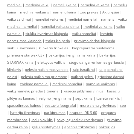
mediniai
|
mediniai vaikų
|
namelių kaina
|
nameliai vaikams
|
namelių
kaina
|
mediniai vaikams
|
namelių kaina
|
zoo prekes
|
Akių lęšiai
|
vaiku zaidimui
|
nameliai vaikams
|
mediniai nameliai
|
namelis
|
vaiku
mediniai nameliai
|
nameliai vaiku zaidimui
|
mediniai vaikams
|
vaiku
nameliai
|
siukliu isvezimas klaipeda
|
vaiku nameliai
|
kroviniu
pervezimas klaipeda
|
tralas klaipeda
|
griovimo darbai klaipeda
|
siukliu isvezimas
|
klinkerio trinkeles
|
biopreparatai nuotekoms
|
priemone starwax 637
|
bakterijos irenginiams kaina
|
bakterijos
STARWAX kaina
|
efektyvus valiklis
|
stogo danga renkames geriausia
|
klinkeris
|
pelesio naikinimas vonioje
|
kaip isnaikinti
|
kaip panaikinti
pelesi
|
pelesiu naikinimo priemone
|
naikinti pelesi
|
griovimo darbai
kaina
|
zaidimo nameliai
|
mediniai nameliai
|
nameliai vaikams
|
vaikų namelių priedai
|
toneriai
|
kaseciu pildymas vilnius
|
kaseciu
pildymas kaunas
|
valymo įrenginiams
|
septikams
|
tualeto valiklis
|
spausdintuvu kainos
|
vestuviu fotografai
|
muro sienu griovimas
|
seo
|
bateriju ikrovimas
|
patikimumas
|
orapute JDK S 60
|
oraputes
membranos
|
indu ploviklis
|
pavojingu atlieku tvarkymas
|
griovimo
darbai kaina
|
geliu pristatymas
|
apatinis trikotazas
|
bakterijos