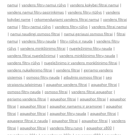
namui
|
vandens filtrų namui rūšys
|
vandens kokybei filtrai namui
|
vandens namui filtrų pasirinkimas
|
vandens filtrų rtūšys
|
vandens
kokybei name
|
rekomenduojami vandens filtrai namui
|
vandens filtrai
namui
|
filtrų namui rūšys
|
vandens filtrų rūšys
|
vandens filtrai namui
|
namui naudingi osmoso filtrai
|
namui geriausi osmoso filtrai
|
filtrai
namui
|
vandens filtrų nauda
|
filtrų rūšys ir nauda
|
vandens filtrų
rūšys
|
vandens minkštinimo filtrai
|
nugeležinimo filtrų nauda
|
vandens filtrai nugeležinimui
|
vandens minkštinimo filtrų nauda
|
vandens filtrų rūšys
|
nugeležinimo ir vandens monkštinimo filtrai
|
vandens nukalkinimo filtrai
|
vandens filtrai
|
geriamo vandens
sistemos
|
osmoso filtrų nauda
|
atbulinio osmoso filtrai
|
seo
straipsniu talpinimas
|
aquaphor vandens filtrai
|
aquaphor filtrai
|
osmoso filtrų nauda
|
osmoso filtrai
|
vandens filtrai aquaphor
|
geriamo vandens filtrai
|
aquaphor filtrai
|
aquaphor filtrai
|
aquaphor
filtrai
|
aquaphor filtrai
|
aquaphor namams ir pramonei
|
aquaphor
filtrai
|
aquaphor filtrai
|
aquaphor filtrų nauda
|
aquaphor filtrai
|
aquapgor filtrai ir nauda
|
aquaphor filtrai
|
aquaphor filtrai
|
vandens
filtrai
|
aquaphor filtrai
|
vandens filtru rusys
|
aquaphor s800
|