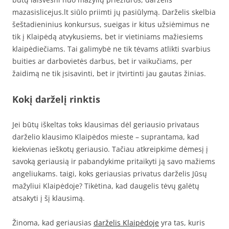
mazasislicejus.lt siūlo priimti jų pasiūlymą. Darželis skelbia
šeštadieninius konkursus, sueigas ir kitus užsiėmimus ne
tik į Klaipėdą atvykusiems, bet ir vietiniams mažiesiems
klaipėdiečiams. Tai galimybė ne tik tėvams atlikti svarbius
buities ar darbovietės darbus, bet ir vaikučiams, per
žaidimą ne tik įsisavinti, bet ir įtvirtinti jau gautas žinias.
Kokį darželį rinktis
Jei būtų iškeltas toks klausimas dėl geriausio privataus
darželio klausimo Klaipėdos mieste – suprantama, kad
kiekvienas ieškotų geriausio. Tačiau atkreipkime dėmesį į
savoką geriausią ir pabandykime pritaikyti ją savo mažiems
angeliukams. taigi, koks geriausias privatus darželis Jūsų
mažyliui Klaipėdoje? Tikėtina, kad daugelis tėvų galėtų
atsakyti į šį klausimą.
Žinoma, kad geriausias
darželis Klaipėdoje
yra tas, kuris