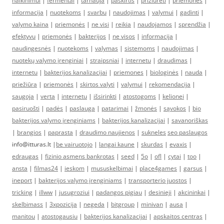
naikinimui
|
fermentai
|
tarnauja
|
paskirtis
|
prižiūrėti
|
priemonės
|
informacija
|
nuotekoms
|
svarbu
|
naudojimas
|
valymui
|
gadinti
|
valymo kaina
|
priemonės
|
ne visi
|
reikia
|
naudojamos
|
sprendžia
|
efektyvu
|
priemonės
|
bakterijos
|
ne visos
|
informacija
|
naudingesnės
|
nuotekoms
|
valymas
|
sistemoms
|
naudojimas
|
nuotekų valymo įrenginiai
|
straipsniai
|
internetu
|
draudimas
|
internetu
|
bakterijos kanalizacijai
|
priemones
|
biologinės
|
nauda
|
priežiūra
|
priemonės
|
skirtos valyti
|
valymui
|
rekomendacija
|
saugoja
|
verta
|
internetu
|
išsirinkti
|
atostogoms
|
kelionei
|
pasiruošti
|
padės
|
paslauga
|
patarimai
|
žmonės
|
sąvokos
|
bio
bakterijos valymo įrenginiams
|
bakterijos kanalizacijai
|
savanoriškas
|
brangios
|
paprasta
|
draudimo naujienos
|
sukneles
seo paslaugos
info@itturas.lt |
be vairuotojo
|
langai kaune
|
skurdas
|
evaxis
|
edraugas
|
fizinio asmens bankrotas
|
seed
|
5o
|
ofl
|
cytai
|
too
|
ansta
|
filmas24
|
ieskom
|
mususkelbimai
|
place4games
|
garsus
|
ineport
|
bakterijos valymo įrenginiams
|
transporterio juostos
|
tricking
|
illww
|
jusugroziui
|
padangos pigiau
|
desinieji
|
akcininkai
|
skelbimass
|
3xpozicija
|
negeda
|
bitgroup
|
minivan
|
ausa
|
manitou
|
atostogausiu
|
bakterijos kanalizacijai
|
apskaitos centras
|