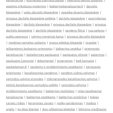
kanalizacijai
|
kosmetika internetu pigiau
|
valentino dienos dovanos
|
apatinis trikotazas moterims
|
bakterijoskanalizacijai.lt
|
darzelis
klaipedoje
|
vaiku darzelis klaipedoje
|
pagalba tėvams klaipėdoje
|
privatus darželis klaipėdoje gelbėja
|
darželis klaipėdoje
|
pasirinkimas
klaipėdoje
|
darželis klaipėdoje
|
privatus darželis klaipėdoje
|
privatus
darželis klaipėdoje
|
darželis klaipėdoje
|
vandens filtrai
|
nuo pelesio
|
aukliu agentura
|
valymo irenginiai kaina
|
privatus darzelis klaipedoje
|
mediniai nameliai vaikams
|
isveza atliekas klaipeda
|
orapūte
|
ieškantiems biologinių priemonių
|
bakterijos septikui
|
priemonės
kanalizacijai
|
buhalterines paslaugos
|
paslaugos vilniuje
|
patarimai
|
paslaugos Lietuvoje
|
dokumentai
|
programos
|
kiek kainuoja
|
apskaitaman.lt
|
naujiems ir probleminiams septikams
|
geriausios
priemones
|
kanalizaciniai vandenys
|
vandens suliniu valymas
|
vamzdziu valymo granules
|
mikrogranules kanalizacijos valymui
|
gelinis kanalizacijos vamzdziu valiklis
|
vamzdziu valymui
|
probleminiams septikams
|
bakterijos maišeliais
|
retai naudojamai
kanalizacijai
|
bakterijos septikams
|
bakterijos priežiūrai
|
kokias
cerpes rinktis
|
keramines cerpes
|
malkų pardavimas
|
malkos
|
anglis
|
ko tikisi klientai
|
dujų silikatiniai blokeliai
|
šiltinimo medžiagos