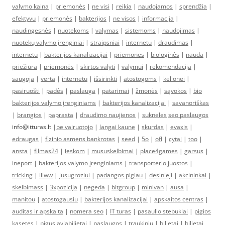
valymo kaina
|
priemonės
|
ne visi
|
reikia
|
naudojamos
|
sprendžia
|
efektyvu
|
priemonės
|
bakterijos
|
ne visos
|
informacija
|
naudingesnės
|
nuotekoms
|
valymas
|
sistemoms
|
naudojimas
|
nuotekų valymo įrenginiai
|
straipsniai
|
internetu
|
draudimas
|
internetu
|
bakterijos kanalizacijai
|
priemones
|
biologinės
|
nauda
|
priežiūra
|
priemonės
|
skirtos valyti
|
valymui
|
rekomendacija
|
saugoja
|
verta
|
internetu
|
išsirinkti
|
atostogoms
|
kelionei
|
pasiruošti
|
padės
|
paslauga
|
patarimai
|
žmonės
|
sąvokos
|
bio
bakterijos valymo įrenginiams
|
bakterijos kanalizacijai
|
savanoriškas
|
brangios
|
paprasta
|
draudimo naujienos
|
sukneles
seo paslaugos
info@itturas.lt |
be vairuotojo
|
langai kaune
|
skurdas
|
evaxis
|
edraugas
|
fizinio asmens bankrotas
|
seed
|
5o
|
ofl
|
cytai
|
too
|
ansta
|
filmas24
|
ieskom
|
mususkelbimai
|
place4games
|
garsus
|
ineport
|
bakterijos valymo įrenginiams
|
transporterio juostos
|
tricking
|
illww
|
jusugroziui
|
padangos pigiau
|
desinieji
|
akcininkai
|
skelbimass
|
3xpozicija
|
negeda
|
bitgroup
|
minivan
|
ausa
|
manitou
|
atostogausiu
|
bakterijos kanalizacijai
|
apskaitos centras
|
auditas ir apskaita
|
nomera seo
|
IT turas
|
pasaulio stebuklai
|
pigios
kasetes
|
pigus aviabilietai
|
paslaugos
|
traukiniu
|
bilietai
|
bilietai