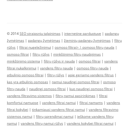
© 2014
SEO straipsniu talpinimas
|
internetine parduotuve
|
padangų
žymėjimas
|
padangų žymėjimas
|
žieminių padangų žymėjimas
|
filtrų
rūšys
|
filtrai nugeležinimui
|
osmoso filtrai> |
osmoso filtrų nauda
|
osmoso filtrai
|
filtrų rūšys
|
minkštinimo filtrų naudojimas
|
minkštinimo sistema
|
filtrų rūšys ir nauda
|
osmoso filtrai
|
vandens
filtrai nukalkinimui
|
vandens filtrų nauda
|
osmoso filtrų nauda
|
atbulinio osmoso filtrai
|
filtrų rūšys
|
apie geriamo vandens filtrus
|
kas yra atbulinis osmosas
|
namui naudingi osmoso filtrai
|
osmoso
filtrų nauda
|
naudingi osmoso filtrai
|
kuo naudingi osmoso filtrai
|
vandens filtravimo sistemos
|
filtrų namui pasirinkimas
|
filtrai
komfortui namuose
|
vandens filtrai namui
|
filtrai namams
|
vandens
filtrai kokybei
|
tinkamiausi vandens filtrai namui
|
vandens filtravimo
sistemos namui
|
filtrų sprendimai namui
|
ieškome vandens filtrų
namui
|
vandens filtrų namui rūšys
|
vandens kokybei filtrai namui
|