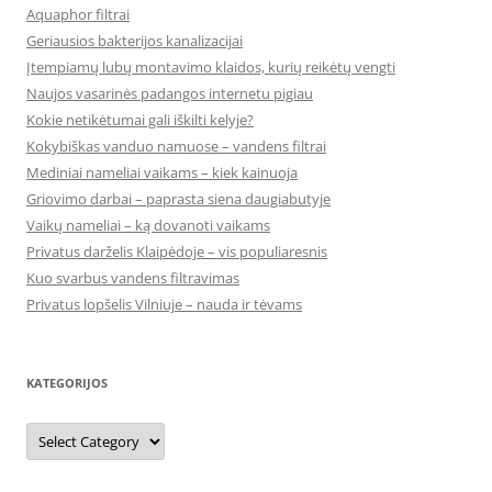
Aquaphor filtrai
Geriausios bakterijos kanalizacijai
Įtempiamų lubų montavimo klaidos, kurių reikėtų vengti
Naujos vasarinės padangos internetu pigiau
Kokie netikėtumai gali iškilti kelyje?
Kokybiškas vanduo namuose – vandens filtrai
Mediniai nameliai vaikams – kiek kainuoja
Griovimo darbai – paprasta siena daugiabutyje
Vaikų nameliai – ką dovanoti vaikams
Privatus darželis Klaipėdoje – vis populiaresnis
Kuo svarbus vandens filtravimas
Privatus lopšelis Vilniuje – nauda ir tėvams
KATEGORIJOS
Kategorijos