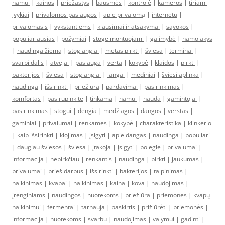
namui
|
kainos
|
priežastys
|
bausmės
|
kontrolė
|
kameros
|
tiriami
įvykiai
|
privalomos paslaugos
|
apie privalomą
|
internetu
|
privalomasis
|
vykstantiems
|
klausimai ir atsakymai
|
sąvokos
|
populiariausias
|
požymiai
|
stoge montuojami
|
galimybė
|
namo akys
|
naudinga žiemą
|
stoglangiai
|
metas pirkti
|
šviesa
|
terminai
|
svarbi dalis
|
atvejai
|
paslauga
|
verta
|
kokybė
|
klaidos
|
pirkti
|
bakterijos
|
šviesa
|
stoglangiai
|
langai
|
mediniai
|
šviesi aplinka
|
naudinga
|
išsirinkti
|
priežiūra
|
pardavimai
|
pasirinkimas
|
komfortas
|
pasirūpinkite
|
tinkama
|
namui
|
nauda
|
gamintojai
|
pasirinkimas
|
stogui
|
dengia
|
medžiagos
|
dangos
|
verstas
|
gaminiai
|
privalumai
|
renkamės
|
kokybė
|
charakteristika
|
klinkerio
|
kaip išsirinkti
|
klojimas
|
įsigyti
|
apie dangas
|
naudinga
|
populiari
|
daugiau šviesos
|
šviesa
|
įtakoja
|
įsigyti
|
po egle
|
privalumai
|
informacija
|
nepirkčiau
|
renkantis
|
naudinga
|
pirkti
|
jaukumas
|
privalumai
|
prieš darbus
|
išsirinkti
|
bakterijos
|
talpinimas
|
naikinimas
|
kvapai
|
naikinimas
|
kaina
|
kova
|
naudojimas
|
įrenginiams
|
naudingos
|
nuotekoms
|
priežiūra
|
priemonės
|
kvapų
naikinimui
|
fermentai
|
tarnauja
|
paskirtis
|
prižiūrėti
|
priemonės
|
informacija
|
nuotekoms
|
svarbu
|
naudojimas
|
valymui
|
gadinti
|