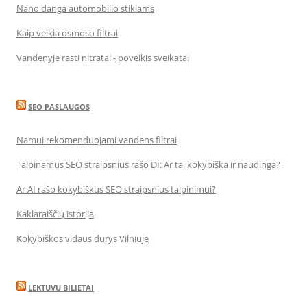
Nano danga automobilio stiklams
Kaip veikia osmoso filtrai
Vandenyje rasti nitratai - poveikis sveikatai
SEO PASLAUGOS
Namui rekomenduojami vandens filtrai
Talpinamus SEO straipsnius rašo DI: Ar tai kokybiška ir naudinga?
Ar AI rašo kokybiškus SEO straipsnius talpinimui?
Kaklaraiščių istorija
Kokybiškos vidaus durys Vilniuje
LEKTUVU BILIETAI