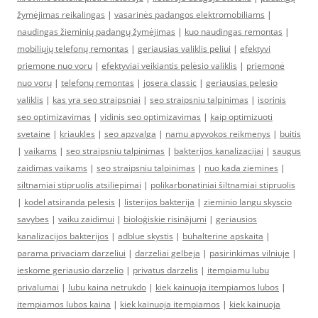
žymėjimas reikalingas
|
vasarinės padangos elektromobiliams
|
naudingas žieminių padangų žymėjimas
|
kuo naudingas remontas
|
mobiliųjų telefonų remontas
|
geriausias valiklis peliui
|
efektyvi
priemone nuo voru
|
efektyviai veikiantis pelėsio valiklis
|
priemonė
nuo vorų
|
telefonų remontas
|
josera classic
|
geriausias pelesio
valiklis
|
kas yra seo straipsniai
|
seo straipsniu talpinimas
|
isorinis
seo optimizavimas
|
vidinis seo optimizavimas
|
kaip optimizuoti
svetaine
|
kriaukles
|
seo apzvalga
|
namu apyvokos reikmenys
|
buitis
|
vaikams
|
seo straipsniu talpinimas
|
bakterijos kanalizacijai
|
saugus
zaidimas vaikams
|
seo straipsniu talpinimas
|
nuo kada ziemines
|
siltnamiai stipruolis atsiliepimai
|
polikarbonatiniai šiltnamiai stipruolis
|
kodel atsiranda pelesis
|
listerijos bakterija
|
zieminio langu skyscio
savybes
|
vaiku zaidimui
|
bioloģiskie risinājumi
|
geriausios
kanalizacijos bakterijos
|
adblue skystis
|
buhalterine apskaita
|
parama privaciam darzeliui
|
darzeliai gelbeja
|
pasirinkimas vilniuje
|
ieskome geriausio darzelio
|
privatus darzelis
|
itempiamu lubu
privalumai
|
lubu kaina netrukdo
|
kiek kainuoja itempiamos lubos
|
itempiamos lubos kaina
|
kiek kainuoja itempiamos
|
kiek kainuoja