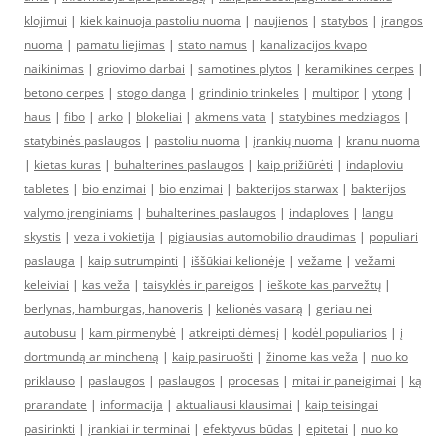
klojimui
|
kiek kainuoja pastoliu nuoma
|
naujienos
|
statybos
|
įrangos
nuoma
|
pamatu liejimas
|
stato namus
|
kanalizacijos kvapo
naikinimas
|
griovimo darbai
|
samotines plytos
|
keramikines cerpes
|
betono cerpes
|
stogo danga
|
grindinio trinkeles
|
multipor
|
ytong
|
haus
|
fibo
|
arko
|
blokeliai
|
akmens vata
|
statybines medziagos
|
statybinės paslaugos
|
pastoliu nuoma
|
įrankių nuoma
|
kranu nuoma
|
kietas kuras
|
buhalterines paslaugos
|
kaip prižiūrėti
|
indaploviu
tabletes
|
bio enzimai
|
bio enzimai
|
bakterijos starwax
|
bakterijos
valymo įrenginiams
|
buhalterines paslaugos
|
indaploves
|
langu
skystis
|
veza i vokietija
|
pigiausias automobilio draudimas
|
populiari
paslauga
|
kaip sutrumpinti
|
iššūkiai kelionėje
|
vežame
|
vežami
keleiviai
|
kas veža
|
taisyklės ir pareigos
|
ieškote kas parvežtų
|
berlynas, hamburgas, hanoveris
|
kelionės vasarą
|
geriau nei
autobusu
|
kam pirmenybė
|
atkreipti dėmesį
|
kodėl populiarios
|
į
dortmundą ar mincheną
|
kaip pasiruošti
|
žinome kas veža
|
nuo ko
priklauso
|
paslaugos
|
paslaugos
|
procesas
|
mitai ir paneigimai
|
ką
prarandate
|
informacija
|
aktualiausi klausimai
|
kaip teisingai
pasirinkti
|
įrankiai ir terminai
|
efektyvus būdas
|
epitetai
|
nuo ko