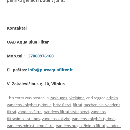
parinkti geriausi būtent Jums.
Kontaktai
UAB Aqua Blue Filter
Mob.tel.:
+37060976160
El. paštas:
info@pureaquafilter.lt
V. Zakalevičiaus g. 10, Vilnius
This entry was posted in
Paslaugos
,
Skelbimai
and tagged
atlieka
vandens kokybes tyrimus
,
brita filtrai
,
filtrai
,
mechaniniai vandens
filtrai
,
vandens filtrai
,
vandens filtrai atsiliepimai
,
vandens
filtravimo sistemos
,
vandens kokybė
,
vandens kokybės tyrimai
,
vandens minkstinimo filtrai
,
vandens nugeležinimo filtrai
,
vandens