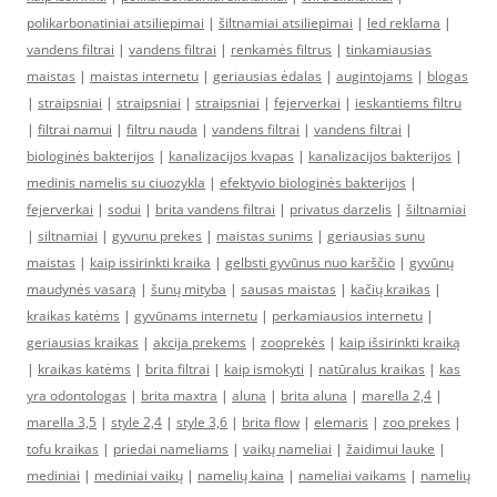
polikarbonatiniai atsiliepimai
|
šiltnamiai atsiliepimai
|
led reklama
|
vandens filtrai
|
vandens filtrai
|
renkamės filtrus
|
tinkamiausias
maistas
|
maistas internetu
|
geriausias ėdalas
|
augintojams
|
blogas
|
straipsniai
|
straipsniai
|
straipsniai
|
fejerverkai
|
ieskantiems filtru
|
filtrai namui
|
filtru nauda
|
vandens filtrai
|
vandens filtrai
|
biologinės bakterijos
|
kanalizacijos kvapas
|
kanalizacijos bakterijos
|
medinis namelis su ciuozykla
|
efektyvio biologinės bakterijos
|
fejerverkai
|
sodui
|
brita vandens filtrai
|
privatus darzelis
|
šiltnamiai
|
siltnamiai
|
gyvunu prekes
|
maistas sunims
|
geriausias sunu
maistas
|
kaip issirinkti kraika
|
gelbsti gyvūnus nuo karščio
|
gyvūnų
maudynės vasarą
|
šunų mityba
|
sausas maistas
|
kačių kraikas
|
kraikas katėms
|
gyvūnams internetu
|
perkamiausios internetu
|
geriausias kraikas
|
akcija prekems
|
zooprekės
|
kaip išsirinkti kraiką
|
kraikas katėms
|
brita filtrai
|
kaip ismokyti
|
natūralus kraikas
|
kas
yra odontologas
|
brita maxtra
|
aluna
|
brita aluna
|
marella 2,4
|
marella 3,5
|
style 2,4
|
style 3,6
|
brita flow
|
elemaris
|
zoo prekes
|
tofu kraikas
|
priedai nameliams
|
vaikų nameliai
|
žaidimui lauke
|
mediniai
|
mediniai vaikų
|
namelių kaina
|
nameliai vaikams
|
namelių