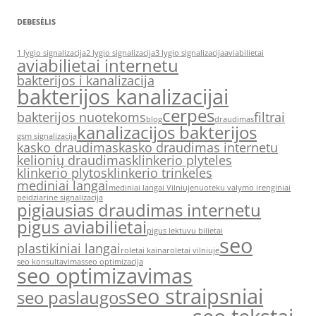
DEBESĖLIS
1 lygio signalizacija
2 lygio signalizacija
3 lygio signalizacija
aviabilietai
aviabilietai internetu
bakterijos i kanalizacija
bakterijos kanalizacijai
cerpes
bakterijos nuotekoms
filtrai
blog
draudimas
kanalizacijos bakterijos
gsm signalizacija
kasko draudimas
kasko draudimas internetu
kelionių draudimas
klinkerio plyteles
klinkerio plytos
klinkerio trinkeles
mediniai langai
mediniai langai Vilniuje
nuoteku valymo irenginiai
peidziarine signalizacija
pigiausias draudimas internetu
pigus aviabilietai
pigus lektuvu bilietai
seo
plastikiniai langai
roletai kaina
roletai vilniuje
seo konsultavimas
seo optimizacija
seo optimizavimas
seo straipsniai
seo paslaugos