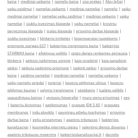
kaina
|
mediniai vaikams
|
namelių kaina
|
zoo prekes
|
Akių lęšiai
|
vaiku zaidimui
|
nameliai vaikams
|
mediniai nameliai
|
namelis
|
vaiku
mediniai nameliai
|
nameliai vaiku zaidimui
|
mediniai vaikams
|
vaiku
nameliai
|
siukliu isvezimas klaipeda
|
vaiku nameliai
|
kroviniu
pervezimas klaipeda
|
tralas klaipeda
|
griovimo darbai klaipeda
|
siukliu isvezimas
|
klinkerio trinkeles
|
biopreparatai nuotekoms
|
priemone starwax 637
|
bakterijos irenginiams kaina
|
bakterijos
STARWAX kaina
|
efektyvus valiklis
|
stogo danga renkames geriausia
|
klinkeris
|
pelesio naikinimas vonioje
|
kaip isnaikinti
|
kaip panaikinti
pelesi
|
pelesiu naikinimo priemone
|
naikinti pelesi
|
griovimo darbai
kaina
|
zaidimo nameliai
|
mediniai nameliai
|
nameliai vaikams
|
vaikų namelių priedai
|
toneriai
|
kaseciu pildymas vilnius
|
kaseciu
pildymas kaunas
|
valymo įrenginiams
|
septikams
|
tualeto valiklis
|
spausdintuvu kainos
|
vestuviu fotografai
|
muro sienu griovimas
|
seo
|
bateriju ikrovimas
|
patikimumas
|
orapute JDK S 60
|
oraputes
membranos
|
indu ploviklis
|
pavojingu atlieku tvarkymas
|
griovimo
darbai kaina
|
geliu pristatymas
|
apatinis trikotazas
|
bakterijos
kanalizacijai
|
kosmetika internetu pigiau
|
valentino dienos dovanos
|
apatinis trikotazas moterims
|
bakterijoskanalizacijai.lt
|
darzelis