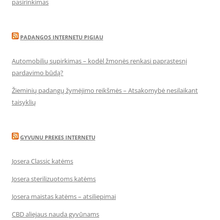
pasirinkimas
PADANGOS INTERNETU PIGIAU
Automobilių supirkimas – kodėl žmonės renkasi paprastesnį
pardavimo būdą?
Žieminių padangų žymėjimo reikšmės – Atsakomybė nesilaikant
taisyklių
GYVUNU PREKES INTERNETU
Josera Classic katėms
Josera sterilizuotoms katėms
Josera maistas katėms – atsiliepimai
CBD aliejaus nauda gyvūnams