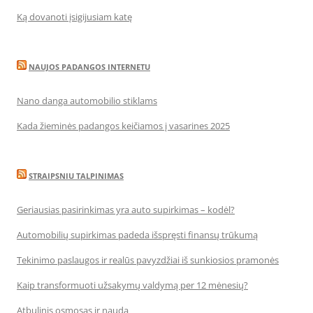
Ką dovanoti įsigijusiam katę
NAUJOS PADANGOS INTERNETU
Nano danga automobilio stiklams
Kada žieminės padangos keičiamos į vasarines 2025
STRAIPSNIU TALPINIMAS
Geriausias pasirinkimas yra auto supirkimas – kodėl?
Automobilių supirkimas padeda išspręsti finansų trūkumą
Tekinimo paslaugos ir realūs pavyzdžiai iš sunkiosios pramonės
Kaip transformuoti užsakymų valdymą per 12 mėnesių?
Atbulinis osmosas ir nauda