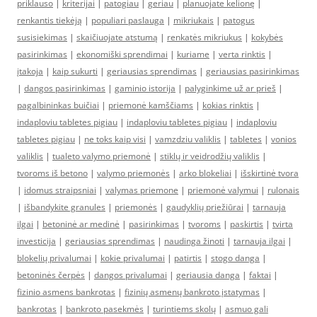
priklauso
|
kriterijai
|
patogiau
|
geriau
|
planuojate kelionę
|
renkantis tiekėją
|
populiari paslauga
|
mikriukais
|
patogus
susisiekimas
|
skaičiuojate atstumą
|
renkatės mikriukus
|
kokybės
pasirinkimas
|
ekonomiški sprendimai
|
kuriame
|
verta rinktis
|
įtakoja
|
kaip sukurti
|
geriausias sprendimas
|
geriausias pasirinkimas
|
dangos pasirinkimas
|
gaminio istorija
|
palyginkime už ar prieš
|
pagalbininkas buičiai
|
priemonė kamščiams
|
kokias rinktis
|
indaploviu tabletes pigiau
|
indaploviu tabletes pigiau
|
indaploviu
tabletes pigiau
|
ne toks kaip visi
|
vamzdziu valiklis
|
tabletes
|
vonios
valiklis
|
tualeto valymo priemonė
|
stiklų ir veidrodžių valiklis
|
tvoroms iš betono
|
valymo priemonės
|
arko blokeliai
|
išskirtinė tvora
|
idomus straipsniai
|
valymas priemone
|
priemonė valymui
|
rulonais
|
išbandykite granules
|
priemonės
|
gaudyklių priežiūrai
|
tarnauja
ilgai
|
betoninė ar medinė
|
pasirinkimas
|
tvoroms
|
paskirtis
|
tvirta
investicija
|
geriausias sprendimas
|
naudinga žinoti
|
tarnauja ilgai
|
blokelių privalumai
|
kokie privalumai
|
patirtis
|
stogo danga
|
betoninės čerpės
|
dangos privalumai
|
geriausia danga
|
faktai
|
fizinio asmens bankrotas
|
fizinių asmenų bankroto įstatymas
|
bankrotas
|
bankroto pasekmės
|
turintiems skolų
|
asmuo gali