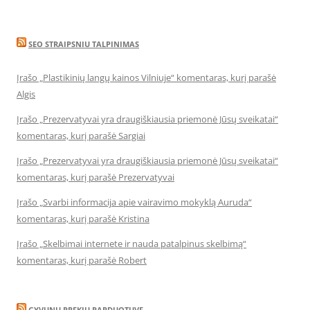
SEO STRAIPSNIU TALPINIMAS
Įrašo „Plastikinių langų kainos Vilniuje“ komentaras, kurį parašė
Algis
Įrašo „Prezervatyvai yra draugiškiausia priemonė Jūsų sveikatai“
komentaras, kurį parašė Sargiai
Įrašo „Prezervatyvai yra draugiškiausia priemonė Jūsų sveikatai“
komentaras, kurį parašė Prezervatyvai
Įrašo „Svarbi informacija apie vairavimo mokyklą Auruda“
komentaras, kurį parašė Kristina
Įrašo „Skelbimai internete ir nauda patalpinus skelbimą“
komentaras, kurį parašė Robert
GYVUNU PREKIU PARDUOTUVE