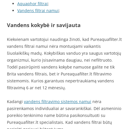
Aquaphor filtrai
;
Vandens filtrai namui
;
Vandens kokybė ir savijauta
Kiekvienam vartotojui naudinga žinoti, kad Pureaquafilter.lt
vandens filtrai namui nėra montuojami vaikantis
šiuolaikiškų madų. Kokybiškas vanduo yra saugus vartotojų
organizmui, kurio įsisavinama daugiau, nei nefiltruoto.
Todėl pasirūpinti vandens kokybe namuose galite ne tik
Brita vandens filtrais, bet ir Pureaquafilter.lt filtravimo
sistemomis. Kurios garantuos nepertraukiamą vandens
filtravimą 6 ar net 12 mėnesių.
Kadangi
vandens filtravimo sistemos namui
nėra
pasirenkamos individualiai ar savarankiškai. Dėl asmeninio
poreikio tenkinimo name būtina pasikonsultuoti su
Pureaquafilter.lt specialistais. Kad vandens filtrai būtų