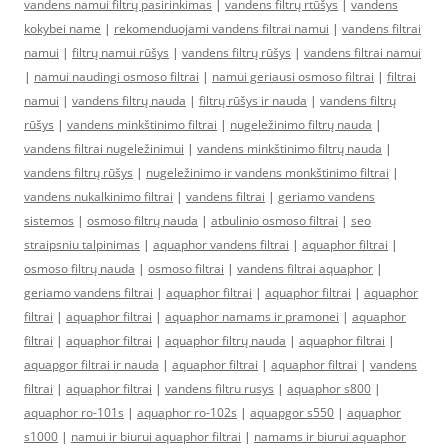
vandens namui filtrų pasirinkimas
|
vandens filtrų rtūšys
|
vandens
kokybei name
|
rekomenduojami vandens filtrai namui
|
vandens filtrai
namui
|
filtrų namui rūšys
|
vandens filtrų rūšys
|
vandens filtrai namui
|
namui naudingi osmoso filtrai
|
namui geriausi osmoso filtrai
|
filtrai
namui
|
vandens filtrų nauda
|
filtrų rūšys ir nauda
|
vandens filtrų
rūšys
|
vandens minkštinimo filtrai
|
nugeležinimo filtrų nauda
|
vandens filtrai nugeležinimui
|
vandens minkštinimo filtrų nauda
|
vandens filtrų rūšys
|
nugeležinimo ir vandens monkštinimo filtrai
|
vandens nukalkinimo filtrai
|
vandens filtrai
|
geriamo vandens
sistemos
|
osmoso filtrų nauda
|
atbulinio osmoso filtrai
|
seo
straipsniu talpinimas
|
aquaphor vandens filtrai
|
aquaphor filtrai
|
osmoso filtrų nauda
|
osmoso filtrai
|
vandens filtrai aquaphor
|
geriamo vandens filtrai
|
aquaphor filtrai
|
aquaphor filtrai
|
aquaphor
filtrai
|
aquaphor filtrai
|
aquaphor namams ir pramonei
|
aquaphor
filtrai
|
aquaphor filtrai
|
aquaphor filtrų nauda
|
aquaphor filtrai
|
aquapgor filtrai ir nauda
|
aquaphor filtrai
|
aquaphor filtrai
|
vandens
filtrai
|
aquaphor filtrai
|
vandens filtru rusys
|
aquaphor s800
|
aquaphor ro-101s
|
aquaphor ro-102s
|
aquapgor s550
|
aquaphor
s1000
|
namui ir biurui aquaphor filtrai
|
namams ir biurui aquaphor