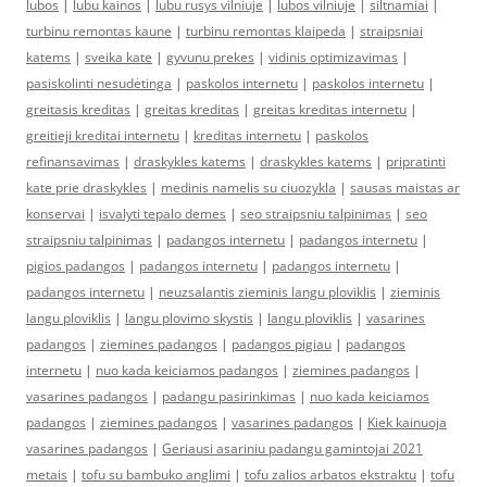
lubos
|
lubu kainos
|
lubu rusys vilniuje
|
lubos vilniuje
|
siltnamiai
|
turbinu remontas kaune
|
turbinu remontas klaipeda
|
straipsniai
katems
|
sveika kate
|
gyvunu prekes
|
vidinis optimizavimas
|
pasiskolinti nesudėtinga
|
paskolos internetu
|
paskolos internetu
|
greitasis kreditas
|
greitas kreditas
|
greitas kreditas internetu
|
greitieji kreditai internetu
|
kreditas internetu
|
paskolos
refinansavimas
|
draskykles katems
|
draskykles katems
|
pripratinti
kate prie draskykles
|
medinis namelis su ciuozykla
|
sausas maistas ar
konservai
|
isvalyti tepalo demes
|
seo straipsniu talpinimas
|
seo
straipsniu talpinimas
|
padangos internetu
|
padangos internetu
|
pigios padangos
|
padangos internetu
|
padangos internetu
|
padangos internetu
|
neuzsalantis zieminis langu ploviklis
|
zieminis
langu ploviklis
|
langu plovimo skystis
|
langu ploviklis
|
vasarines
padangos
|
ziemines padangos
|
padangos pigiau
|
padangos
internetu
|
nuo kada keiciamos padangos
|
ziemines padangos
|
vasarines padangos
|
padangu pasirinkimas
|
nuo kada keiciamos
padangos
|
ziemines padangos
|
vasarines padangos
|
Kiek kainuoja
vasarines padangos
|
Geriausi asariniu padangu gamintojai 2021
metais
|
tofu su bambuko anglimi
|
tofu zalios arbatos ekstraktu
|
tofu