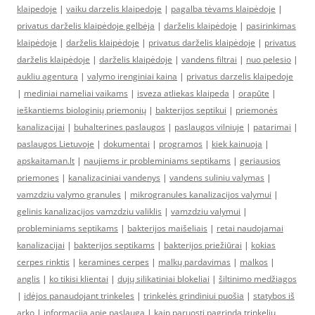
klaipedoje
|
vaiku darzelis klaipedoje
|
pagalba tėvams klaipėdoje
|
privatus darželis klaipėdoje gelbėja
|
darželis klaipėdoje
|
pasirinkimas
klaipėdoje
|
darželis klaipėdoje
|
privatus darželis klaipėdoje
|
privatus
darželis klaipėdoje
|
darželis klaipėdoje
|
vandens filtrai
|
nuo pelesio
|
aukliu agentura
|
valymo irenginiai kaina
|
privatus darzelis klaipedoje
|
mediniai nameliai vaikams
|
isveza atliekas klaipeda
|
orapūte
|
ieškantiems biologinių priemonių
|
bakterijos septikui
|
priemonės
kanalizacijai
|
buhalterines paslaugos
|
paslaugos vilniuje
|
patarimai
|
paslaugos Lietuvoje
|
dokumentai
|
programos
|
kiek kainuoja
|
apskaitaman.lt
|
naujiems ir probleminiams septikams
|
geriausios
priemones
|
kanalizaciniai vandenys
|
vandens suliniu valymas
|
vamzdziu valymo granules
|
mikrogranules kanalizacijos valymui
|
gelinis kanalizacijos vamzdziu valiklis
|
vamzdziu valymui
|
probleminiams septikams
|
bakterijos maišeliais
|
retai naudojamai
kanalizacijai
|
bakterijos septikams
|
bakterijos priežiūrai
|
kokias
cerpes rinktis
|
keramines cerpes
|
malkų pardavimas
|
malkos
|
anglis
|
ko tikisi klientai
|
dujų silikatiniai blokeliai
|
šiltinimo medžiagos
|
idėjos panaudojant trinkeles
|
trinkelės grindiniui puošia
|
statybos iš
arko
|
informacija apie paslaugą
|
kaip paruosti pagrinda trinkeliu