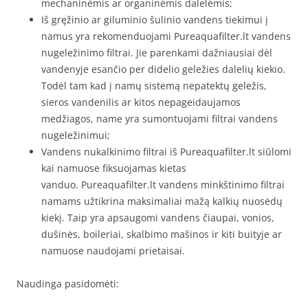
mechaninėmis ar organinėmis dalelėmis;
Iš gręžinio ar giluminio šulinio vandens tiekimui į
namus yra rekomenduojami Pureaquafilter.lt vandens
nugeležinimo filtrai. Jie parenkami dažniausiai dėl
vandenyje esančio per didelio geležies dalelių kiekio.
Todėl tam kad į namų sistemą nepatektų geležis,
sieros vandenilis ar kitos nepageidaujamos
medžiagos, name yra sumontuojami filtrai vandens
nugeležinimui;
Vandens nukalkinimo filtrai iš Pureaquafilter.lt siūlomi
kai namuose fiksuojamas kietas
vanduo. Pureaquafilter.lt vandens minkštinimo filtrai
namams užtikrina maksimaliai mažą kalkių nuosėdų
kiekį. Taip yra apsaugomi vandens čiaupai, vonios,
dušinės, boileriai, skalbimo mašinos ir kiti buityje ar
namuose naudojami prietaisai.
Naudinga pasidomėti: