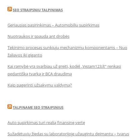
SEO STRAIPSNIU TALPINIMAS
Geriausias pasirinkimas – Automobilių supirkimas
Nuotraukos ir spauda ant drobės
Tekinimo procesas sunkiųjų mechanizmų komponentams – Nuo
žaliavos iki giganto
Kai ramybė yra svarbiau už greitį, kodėl „Vezam123.lt“ renkasi
pedantišką tvarką ir BCA draudimą
Kaip pagerinti užsakymų valdymą?
TALPINAME SEO STRAIPSNIUS
Auto supirkimas turi realią finansinę vertę
Sužadėtuvių žiedas su laboratorijoje užaugintu deimantu – tvarus