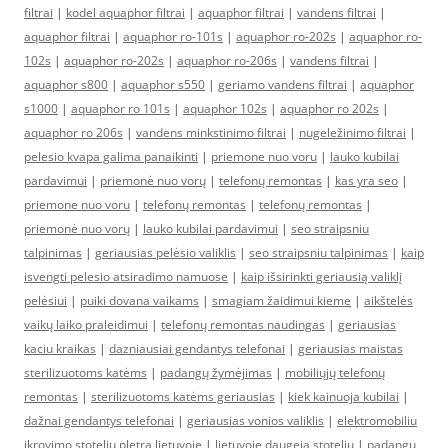
filtrai
|
kodel aquaphor filtrai
|
aquaphor filtrai
|
vandens filtrai
|
aquaphor filtrai
|
aquaphor ro-101s
|
aquaphor ro-202s
|
aquaphor ro-
102s
|
aquaphor ro-202s
|
aquaphor ro-206s
|
vandens filtrai
|
aquaphor s800
|
aquaphor s550
|
geriamo vandens filtrai
|
aquaphor
s1000
|
aquaphor ro 101s
|
aquaphor 102s
|
aquaphor ro 202s
|
aquaphor ro 206s
|
vandens minkstinimo filtrai
|
nugeležinimo filtrai
|
pelesio kvapa galima panaikinti
|
priemone nuo voru
|
lauko kubilai
pardavimui
|
priemonė nuo vorų
|
telefonų remontas
|
kas yra seo
|
priemone nuo voru
|
telefonų remontas
|
telefonų remontas
|
priemonė nuo vorų
|
lauko kubilai pardavimui
|
seo straipsniu
talpinimas
|
geriausias pelėsio valiklis
|
seo straipsniu talpinimas
|
kaip
isvengti pelesio atsiradimo namuose
|
kaip išsirinkti geriausią valiklį
pelėsiui
|
puiki dovana vaikams
|
smagiam žaidimui kieme
|
aikštelės
vaikų laiko praleidimui
|
telefonų remontas naudingas
|
geriausias
kaciu kraikas
|
dazniausiai gendantys telefonai
|
geriausias maistas
sterilizuotoms katėms
|
padangų žymėjimas
|
mobiliųjų telefonų
remontas
|
sterilizuotoms katėms geriausias
|
kiek kainuoja kubilai
|
dažnai gendantys telefonai
|
geriausias vonios valiklis
|
elektromobiliu
ikrovimo stoteliu pletra lietuvoje
|
lietuvoje daugeja stoteliu
|
padangų