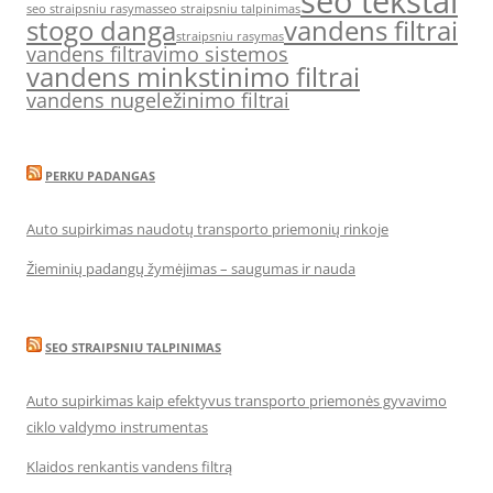
seo tekstai
seo straipsniu rasymas
seo straipsniu talpinimas
stogo danga
vandens filtrai
straipsniu rasymas
vandens filtravimo sistemos
vandens minkstinimo filtrai
vandens nugeležinimo filtrai
PERKU PADANGAS
Auto supirkimas naudotų transporto priemonių rinkoje
Žieminių padangų žymėjimas – saugumas ir nauda
SEO STRAIPSNIU TALPINIMAS
Auto supirkimas kaip efektyvus transporto priemonės gyvavimo
ciklo valdymo instrumentas
Klaidos renkantis vandens filtrą