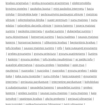
kraikas originalus
|
prekiu gyvunams grazinimas
|
elektromobiliu
krovimo stoteles
|
paskolos bustui
|
mini paskolos internetu
|
kaciu
mityba
|
išmokykite katę
|
perkraustymo paslaugos vilniuje
|
meistras
vilniuje
|
odontologijos klinika
|
super premium
|
sunu maistas
|
sunu
edalas
|
valandinis darzelis vilniuje
|
josera katems
|
josera maistas
sunims
|
paskolos internetu
|
guoliai sunims
|
dubeneliai sunims
|
sunu dziovintuvai
|
konservai sunims
|
kaciu tualetas
|
sausas maistas
katems
|
konservai katems
|
silikoninis kraikas
|
bentonitinis kraikas
|
tofu kraikas
|
sausas maistas sunims
|
info
|
kaip sutaupyti gyvunams
|
prekes gyvunams
|
gyvunu prieziura
|
gyvunu augintojams
|
šunims
|
katėms
|
gyvunu prekes
|
tofu kraiko naudojimas
|
ar patiks tofu
|
augalinė alternatyva
|
gyvunu prekes
|
kontaktai
|
apie mus
|
naujienos
|
nuorodos
|
nuorodos
|
nuorodos
|
gyvunu prekes
|
edalo
itaka
|
itaka sunu isvaizdai
|
sunu mityba
|
kaip sutaupyti
|
gyvunams
internetu
|
geriausia parduotuve
|
internetine parduotuve
|
kokybiskas
ir subalansuotas
|
pavadeliai katems
|
pavadeliai sunims
|
prekes
katems
|
prekes sunims
|
sausas sunu maistas
|
sunu maistas
|
kaip
ismokyti
|
ypatingas kraikas
|
akcija prekems
|
geriausi siltnamiai
|
kaip issirinkti
|
polikarbonatiniai šiltnamiai
|
tvirti siltnamiai
|