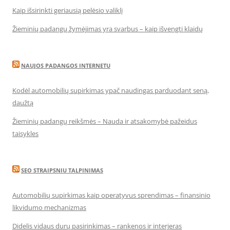
Kaip išsirinkti geriausią pelėsio valiklį
Žieminių padangų žymėjimas yra svarbus – kaip išvengti klaidų
NAUJOS PADANGOS INTERNETU
Kodėl automobilių supirkimas ypač naudingas parduodant seną,
daužtą
Žieminių padangų reikšmės – Nauda ir atsakomybė pažeidus
taisykles
SEO STRAIPSNIU TALPINIMAS
Automobilių supirkimas kaip operatyvus sprendimas – finansinio
likvidumo mechanizmas
Didelis vidaus durų pasirinkimas – rankenos ir interjeras