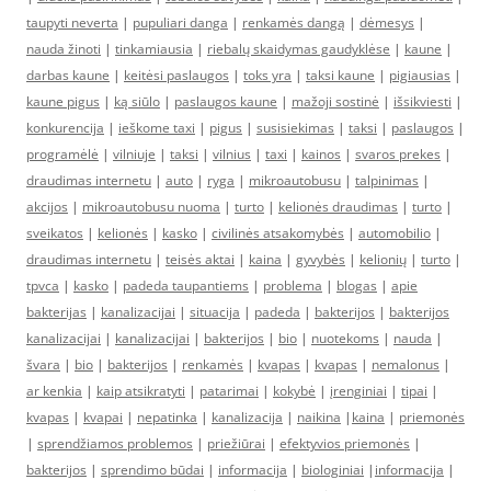
taupyti neverta
|
pupuliari danga
|
renkamės dangą
|
dėmesys
|
nauda žinoti
|
tinkamiausia
|
riebalų skaidymas gaudyklėse
|
kaune
|
darbas kaune
|
keitėsi paslaugos
|
toks yra
|
taksi kaune
|
pigiausias
|
kaune pigus
|
ką siūlo
|
paslaugos kaune
|
mažoji sostinė
|
išsikviesti
|
konkurencija
|
ieškome taxi
|
pigus
|
susisiekimas
|
taksi
|
paslaugos
|
programėlė
|
vilniuje
|
taksi
|
vilnius
|
taxi
|
kainos
|
svaros prekes
|
draudimas internetu
|
auto
|
ryga
|
mikroautobusu
|
talpinimas
|
akcijos
|
mikroautobusu nuoma
|
turto
|
kelionės draudimas
|
turto
|
sveikatos
|
kelionės
|
kasko
|
civilinės atsakomybės
|
automobilio
|
draudimas internetu
|
teisės aktai
|
kaina
|
gyvybės
|
kelionių
|
turto
|
tpvca
|
kasko
|
padeda taupantiems
|
problema
|
blogas
|
apie
bakterijas
|
kanalizacijai
|
situacija
|
padeda
|
bakterijos
|
bakterijos
kanalizacijai
|
kanalizacijai
|
bakterijos
|
bio
|
nuotekoms
|
nauda
|
švara
|
bio
|
bakterijos
|
renkamės
|
kvapas
|
kvapas
|
nemalonus
|
ar kenkia
|
kaip atsikratyti
|
patarimai
|
kokybė
|
įrenginiai
|
tipai
|
kvapas
|
kvapai
|
nepatinka
|
kanalizacija
|
naikina
|
kaina
|
priemonės
|
sprendžiamos problemos
|
priežiūrai
|
efektyvios priemonės
|
bakterijos
|
sprendimo būdai
|
informacija
|
biologiniai
|
informacija
|