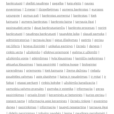
bankrutuoti
|
skelbti naudinga
|
pagalba
|
kaip elgtis
|
naujas
gyvenimas
|
3 metai
|
išsigelbėjimas
|
asmens bankrotas
|
europos
sąjungoje
|
asmuo gali
|
bankrotas asmeniui
|
bankrotas
|
kiek
kainuoja
|
asmens bankrotas
|
bankroto kaina
|
tarnauja ilgai
|
pasinaudoti verta
|
daug bankrutuojančių
|
bankroto procesas
|
norint
bankrutuoti
|
naudinga bankrutuoti
|
taupykite laiką
|
skaudi pamoka
|
administratorius
|
tarnauja ilgai
|
pigus išlaikymas
|
patirtis
|
geriau
nei šiferis
|
lengva išsirinkti
|
unikalus gaminys
|
čerpės
|
dangos
|
rinktis verta
|
užsikimšo
|
efektyvi priemonė
|
galima ir užkimšti
|
užsikimšo vonia
|
atkimšimas
|
kyla klausimas
|
kamščių naikinimas
|
aktualus klausimas
|
kaip pasirinkti
|
naikina kvapą
|
biologiniai
sprendimas
|
priemonės
|
kiek kainuoja
|
žiemą dažniau
|
riebalu
gaudykles valymas
|
apie skaidymą
|
kaina ir naudojimas
|
ir mitai
|
ir
faktai
|
etapai perkant
|
rinktis kokybę
|
užsikimšo kanalizacija
|
vamzdziu valymo granules
|
gamyba ir estetika
|
informacija
|
geras
pasirinkimas
|
privalo žinoti
|
keraminės ar betoninės
|
kurios geriau
|
statant namą
|
informacija apie keramines
|
čerpės rinkoje
|
gyvenimo
danga
|
pasirinkimas
|
informacija
|
taupyti nepatartina
|
tarnauja ilgai
|
didelis pasirinimas
|
tobulos savybės
|
kaina
|
naudinga pasidomėti
|