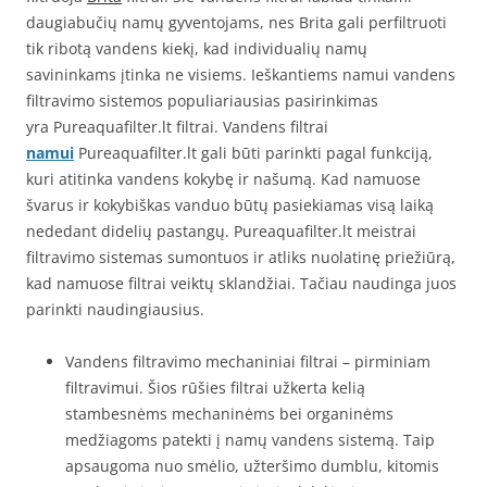
daugiabučių namų gyventojams, nes Brita gali perfiltruoti
tik ribotą vandens kiekį, kad individualių namų
savininkams įtinka ne visiems. Ieškantiems namui vandens
filtravimo sistemos populiariausias pasirinkimas
yra Pureaquafilter.lt filtrai. Vandens filtrai
namui
Pureaquafilter.lt gali būti parinkti pagal funkciją,
kuri atitinka vandens kokybę ir našumą. Kad namuose
švarus ir kokybiškas vanduo būtų pasiekiamas visą laiką
nededant didelių pastangų. Pureaquafilter.lt meistrai
filtravimo sistemas sumontuos ir atliks nuolatinę priežiūrą,
kad namuose filtrai veiktų sklandžiai. Tačiau naudinga juos
parinkti naudingiausius.
Vandens filtravimo mechaniniai filtrai – pirminiam
filtravimui. Šios rūšies filtrai užkerta kelią
stambesnėms mechaninėms bei organinėms
medžiagoms patekti į namų vandens sistemą. Taip
apsaugoma nuo smėlio, užteršimo dumblu, kitomis