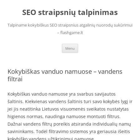
Skip
to
SEO straipsnių talpinimas
content
Talpiname kokybiškus SEO straipsnius atgalinių nuorodų sukūrimui
– flashgame.lt
Menu
Kokybiškas vanduo namuose – vandens
filtrai
Kokybiškas vanduo namuose yra svarbus savijautos
šaltinis. Kiekvienas vandens šaltinis turi savo kokybės lygį ir
jei jis neatitinka Lietuvos visuomenės sveikatos nustatytas
higienos normas, naudinga namuose montuoti filtrus.
Dažnai vandens filtrų poreikis atsiranda individualių namų
savininkams. Todėl filtravimo sistemos yra geriausia išeitis
kokybiško vandens užtikrinimui namuose.