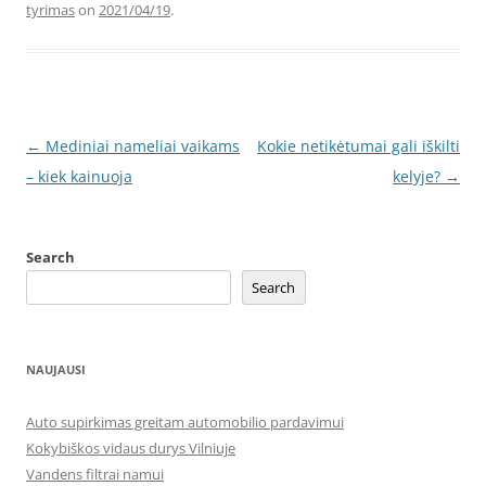
tyrimas
on
2021/04/19
.
Post
←
Mediniai nameliai vaikams
Kokie netikėtumai gali iškilti
navigation
– kiek kainuoja
kelyje?
→
Search
Search
NAUJAUSI
Auto supirkimas greitam automobilio pardavimui
Kokybiškos vidaus durys Vilniuje
Vandens filtrai namui