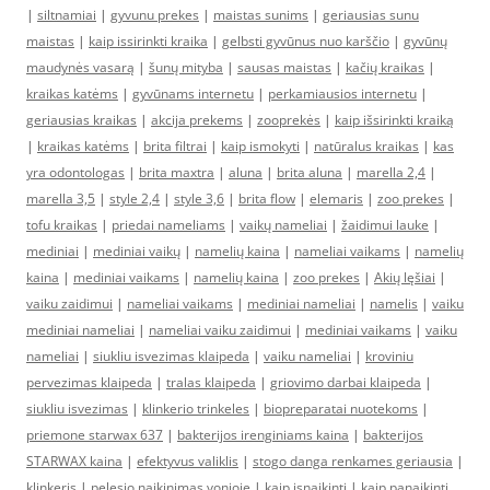
|
siltnamiai
|
gyvunu prekes
|
maistas sunims
|
geriausias sunu
maistas
|
kaip issirinkti kraika
|
gelbsti gyvūnus nuo karščio
|
gyvūnų
maudynės vasarą
|
šunų mityba
|
sausas maistas
|
kačių kraikas
|
kraikas katėms
|
gyvūnams internetu
|
perkamiausios internetu
|
geriausias kraikas
|
akcija prekems
|
zooprekės
|
kaip išsirinkti kraiką
|
kraikas katėms
|
brita filtrai
|
kaip ismokyti
|
natūralus kraikas
|
kas
yra odontologas
|
brita maxtra
|
aluna
|
brita aluna
|
marella 2,4
|
marella 3,5
|
style 2,4
|
style 3,6
|
brita flow
|
elemaris
|
zoo prekes
|
tofu kraikas
|
priedai nameliams
|
vaikų nameliai
|
žaidimui lauke
|
mediniai
|
mediniai vaikų
|
namelių kaina
|
nameliai vaikams
|
namelių
kaina
|
mediniai vaikams
|
namelių kaina
|
zoo prekes
|
Akių lęšiai
|
vaiku zaidimui
|
nameliai vaikams
|
mediniai nameliai
|
namelis
|
vaiku
mediniai nameliai
|
nameliai vaiku zaidimui
|
mediniai vaikams
|
vaiku
nameliai
|
siukliu isvezimas klaipeda
|
vaiku nameliai
|
kroviniu
pervezimas klaipeda
|
tralas klaipeda
|
griovimo darbai klaipeda
|
siukliu isvezimas
|
klinkerio trinkeles
|
biopreparatai nuotekoms
|
priemone starwax 637
|
bakterijos irenginiams kaina
|
bakterijos
STARWAX kaina
|
efektyvus valiklis
|
stogo danga renkames geriausia
|
klinkeris
|
pelesio naikinimas vonioje
|
kaip isnaikinti
|
kaip panaikinti