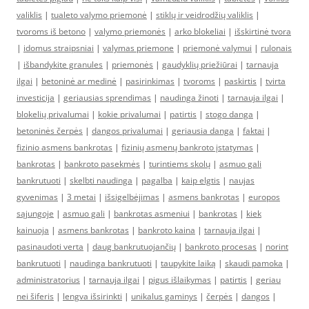
valiklis
|
tualeto valymo priemonė
|
stiklų ir veidrodžių valiklis
|
tvoroms iš betono
|
valymo priemonės
|
arko blokeliai
|
išskirtinė tvora
|
idomus straipsniai
|
valymas priemone
|
priemonė valymui
|
rulonais
|
išbandykite granules
|
priemonės
|
gaudyklių priežiūrai
|
tarnauja
ilgai
|
betoninė ar medinė
|
pasirinkimas
|
tvoroms
|
paskirtis
|
tvirta
investicija
|
geriausias sprendimas
|
naudinga žinoti
|
tarnauja ilgai
|
blokelių privalumai
|
kokie privalumai
|
patirtis
|
stogo danga
|
betoninės čerpės
|
dangos privalumai
|
geriausia danga
|
faktai
|
fizinio asmens bankrotas
|
fizinių asmenų bankroto įstatymas
|
bankrotas
|
bankroto pasekmės
|
turintiems skolų
|
asmuo gali
bankrutuoti
|
skelbti naudinga
|
pagalba
|
kaip elgtis
|
naujas
gyvenimas
|
3 metai
|
išsigelbėjimas
|
asmens bankrotas
|
europos
sąjungoje
|
asmuo gali
|
bankrotas asmeniui
|
bankrotas
|
kiek
kainuoja
|
asmens bankrotas
|
bankroto kaina
|
tarnauja ilgai
|
pasinaudoti verta
|
daug bankrutuojančių
|
bankroto procesas
|
norint
bankrutuoti
|
naudinga bankrutuoti
|
taupykite laiką
|
skaudi pamoka
|
administratorius
|
tarnauja ilgai
|
pigus išlaikymas
|
patirtis
|
geriau
nei šiferis
|
lengva išsirinkti
|
unikalus gaminys
|
čerpės
|
dangos
|