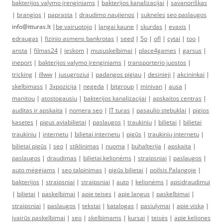
bakterijos valymo įrenginiams
|
bakterijos kanalizacijai
|
savanoriškas
|
brangios
|
paprasta
|
draudimo naujienos
|
sukneles
seo paslaugos
info@itturas.lt |
be vairuotojo
|
langai kaune
|
skurdas
|
evaxis
|
edraugas
|
fizinio asmens bankrotas
|
seed
|
5o
|
ofl
|
cytai
|
too
|
ansta
|
filmas24
|
ieskom
|
mususkelbimai
|
place4games
|
garsus
|
ineport
|
bakterijos valymo įrenginiams
|
transporterio juostos
|
tricking
|
illww
|
jusugroziui
|
padangos pigiau
|
desinieji
|
akcininkai
|
skelbimass
|
3xpozicija
|
negeda
|
bitgroup
|
minivan
|
ausa
|
manitou
|
atostogausiu
|
bakterijos kanalizacijai
|
apskaitos centras
|
auditas ir apskaita
|
nomera seo
|
IT turas
|
pasaulio stebuklai
|
pigios
kasetes
|
pigus aviabilietai
|
paslaugos
|
traukiniu
|
bilietai
|
bilietai
traukiniu
|
internetu
|
bilietai internetu
|
pigūs
|
traukinių internetu
|
bilietai pigūs
|
seo
|
stiklinimas
|
nuoma
|
buhalterija
|
apskaita
|
paslaugos
|
draudimas
|
bilietai kelionėms
|
straipsniai
|
paslaugos
|
auto mėgėjams
|
seo talpinimas
|
pigūs bilietai
|
poilsis Palangoje
|
bakterijos
|
straipsniai
|
straipsniai
|
auto
|
kelionėms
|
apsidraudimui
|
bilietai
|
paskelbimai
|
apie teises
|
apie langus
|
paskelbimai
|
straipsniai
|
paslaugos
|
tekstai
|
katalogas
|
pasiulymai
|
apie viską
|
įvairūs paskelbimai
|
seo
|
skelbimams
|
kursai
|
teisės
|
apie keliones