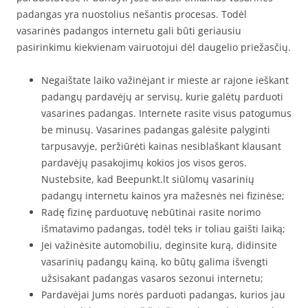
padangas yra nuostolius nešantis procesas. Todėl
vasarinės padangos internetu gali būti geriausiu
pasirinkimu kiekvienam vairuotojui dėl daugelio priežasčių.
Negaištate laiko važinėjant ir mieste ar rajone ieškant
padangų pardavėjų ar servisų, kurie galėtų parduoti
vasarines padangas. Internete rasite visus patogumus
be minusų. Vasarines padangas galėsite palyginti
tarpusavyje, peržiūrėti kainas nesiblaškant klausant
pardavėjų pasakojimų kokios jos visos geros.
Nustebsite, kad Beepunkt.lt siūlomų vasarinių
padangų internetu kainos yra mažesnės nei fizinėse;
Radę fizinę parduotuvę nebūtinai rasite norimo
išmatavimo padangas, todėl teks ir toliau gaišti laiką;
Jei važinėsite automobiliu, deginsite kurą, didinsite
vasarinių padangų kainą, ko būtų galima išvengti
užsisakant padangas vasaros sezonui internetu;
Pardavėjai Jums norės parduoti padangas, kurios jau