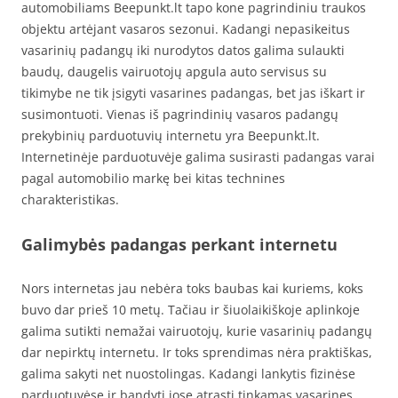
automobiliams Beepunkt.lt tapo kone pagrindiniu traukos
objektu artėjant vasaros sezonui. Kadangi nepasikeitus
vasarinių padangų iki nurodytos datos galima sulaukti
baudų, daugelis vairuotojų apgula auto servisus su
tikimybe ne tik įsigyti vasarines padangas, bet jas iškart ir
susimontuoti. Vienas iš pagrindinių vasaros padangų
prekybinių parduotuvių internetu yra Beepunkt.lt.
Internetinėje parduotuvėje galima susirasti padangas varai
pagal automobilio markę bei kitas technines
charakteristikas.
Galimybės padangas perkant internetu
Nors internetas jau nebėra toks baubas kai kuriems, koks
buvo dar prieš 10 metų. Tačiau ir šiuolaikiškoje aplinkoje
galima sutikti nemažai vairuotojų, kurie vasarinių padangų
dar nepirktų internetu. Ir toks sprendimas nėra praktiškas,
galima sakyti net nuostolingas. Kadangi lankytis fizinėse
parduotuvėse ir bandyti jose atrasti tinkamas vasarines