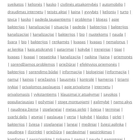
sveikatos
|
kelionės
|
kasko
|
civilinės atsakomybės
|
automobilio
|
draudimas internetu
|
teisės aktai
|
kaina
|
gyvybės
|
kelionių
|
turto
|
tpvca
|
kasko
|
padeda taupantiems
|
problema
|
blogas
|
apie
bakterijas
|
kanalizacijai
|
situacija
|
padeda
|
bakterijos
|
bakterijos
kanalizacijai
|
kanalizacijai
|
bakterijos
|
bio
|
nuotekoms
|
nauda
|
švara
|
bio
|
bakterijos
|
renkamės
|
kvapas
|
kvapas
|
nemalonus
|
ar kenkia
|
kaip atsikratyti
|
patarimai
|
kokybė
|
įrenginiai
|
tipai
|
kvapas
|
kvapai
|
nepatinka
|
kanalizacija
|
naikina
|
kaina
|
priemonės
|
sprendžiamos problemos
|
priežiūrai
|
efektyvios priemonės
|
bakterijos
|
sprendimo būdai
|
informacija
|
biologiniai
|
informacija
|
namui
|
kainos
|
priežastys
|
bausmės
|
kontrolė
|
kameros
|
tiriami
įvykiai
|
privalomos paslaugos
|
apie privalomą
|
internetu
|
privalomasis
|
vykstantiems
|
klausimai ir atsakymai
|
sąvokos
|
populiariausias
|
požymiai
|
stoge montuojami
|
galimybė
|
namo akys
|
naudinga žiemą
|
stoglangiai
|
metas pirkti
|
šviesa
|
terminai
|
svarbi dalis
|
atvejai
|
paslauga
|
verta
|
kokybė
|
klaidos
|
pirkti
|
bakterijos
|
šviesa
|
stoglangiai
|
langai
|
mediniai
|
šviesi aplinka
|
naudinga
|
išsirinkti
|
priežiūra
|
pardavimai
|
pasirinkimas
|
komfortas
|
pasirūpinkite
|
tinkama
|
namui
|
nauda
|
gamintojai
|