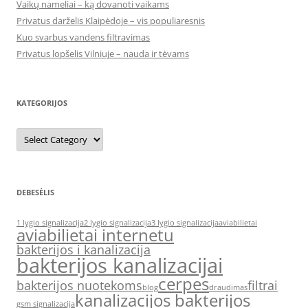
Vaikų nameliai – ką dovanoti vaikams
Privatus darželis Klaipėdoje – vis populiaresnis
Kuo svarbus vandens filtravimas
Privatus lopšelis Vilniuje – nauda ir tėvams
KATEGORIJOS
Kategorijos
DEBESĖLIS
1 lygio signalizacija
2 lygio signalizacija
3 lygio signalizacija
aviabilietai
aviabilietai internetu
bakterijos i kanalizacija
bakterijos kanalizacijai
cerpes
bakterijos nuotekoms
filtrai
blog
draudimas
kanalizacijos bakterijos
gsm signalizacija