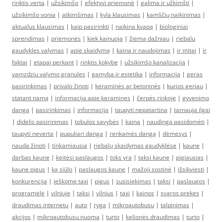
rinktis verta
|
užsikimšo
|
efektyvi priemonė
|
galima ir užkimšti
|
užsikimšo vonia
|
atkimšimas
|
kyla klausimas
|
kamščių naikinimas
|
aktualus klausimas
|
kaip pasirinkti
|
naikina kvapą
|
biologiniai
sprendimas
|
priemonės
|
kiek kainuoja
|
žiemą dažniau
|
riebalu
gaudykles valymas
|
apie skaidymą
|
kaina ir naudojimas
|
ir mitai
|
ir
faktai
|
etapai perkant
|
rinktis kokybę
|
užsikimšo kanalizacija
|
vamzdziu valymo granules
|
gamyba ir estetika
|
informacija
|
geras
pasirinkimas
|
privalo žinoti
|
keraminės ar betoninės
|
kurios geriau
|
statant namą
|
informacija apie keramines
|
čerpės rinkoje
|
gyvenimo
danga
|
pasirinkimas
|
informacija
|
taupyti nepatartina
|
tarnauja ilgai
|
didelis pasirinimas
|
tobulos savybės
|
kaina
|
naudinga pasidomėti
|
taupyti neverta
|
pupuliari danga
|
renkamės dangą
|
dėmesys
|
nauda žinoti
|
tinkamiausia
|
riebalų skaidymas gaudyklėse
|
kaune
|
darbas kaune
|
keitėsi paslaugos
|
toks yra
|
taksi kaune
|
pigiausias
|
kaune pigus
|
ką siūlo
|
paslaugos kaune
|
mažoji sostinė
|
išsikviesti
|
konkurencija
|
ieškome taxi
|
pigus
|
susisiekimas
|
taksi
|
paslaugos
|
programėlė
|
vilniuje
|
taksi
|
vilnius
|
taxi
|
kainos
|
svaros prekes
|
draudimas internetu
|
auto
|
ryga
|
mikroautobusu
|
talpinimas
|
akcijos
|
mikroautobusu nuoma
|
turto
|
kelionės draudimas
|
turto
|