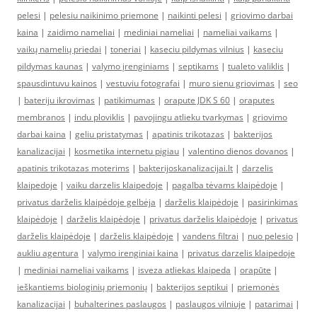
pelesi
|
pelesiu naikinimo priemone
|
naikinti pelesi
|
griovimo darbai
kaina
|
zaidimo nameliai
|
mediniai nameliai
|
nameliai vaikams
|
vaikų namelių priedai
|
toneriai
|
kaseciu pildymas vilnius
|
kaseciu
pildymas kaunas
|
valymo įrenginiams
|
septikams
|
tualeto valiklis
|
spausdintuvu kainos
|
vestuviu fotografai
|
muro sienu griovimas
|
seo
|
bateriju ikrovimas
|
patikimumas
|
orapute JDK S 60
|
oraputes
membranos
|
indu ploviklis
|
pavojingu atlieku tvarkymas
|
griovimo
darbai kaina
|
geliu pristatymas
|
apatinis trikotazas
|
bakterijos
kanalizacijai
|
kosmetika internetu pigiau
|
valentino dienos dovanos
|
apatinis trikotazas moterims
|
bakterijoskanalizacijai.lt
|
darzelis
klaipedoje
|
vaiku darzelis klaipedoje
|
pagalba tėvams klaipėdoje
|
privatus darželis klaipėdoje gelbėja
|
darželis klaipėdoje
|
pasirinkimas
klaipėdoje
|
darželis klaipėdoje
|
privatus darželis klaipėdoje
|
privatus
darželis klaipėdoje
|
darželis klaipėdoje
|
vandens filtrai
|
nuo pelesio
|
aukliu agentura
|
valymo irenginiai kaina
|
privatus darzelis klaipedoje
|
mediniai nameliai vaikams
|
isveza atliekas klaipeda
|
orapūte
|
ieškantiems biologinių priemonių
|
bakterijos septikui
|
priemonės
kanalizacijai
|
buhalterines paslaugos
|
paslaugos vilniuje
|
patarimai
|