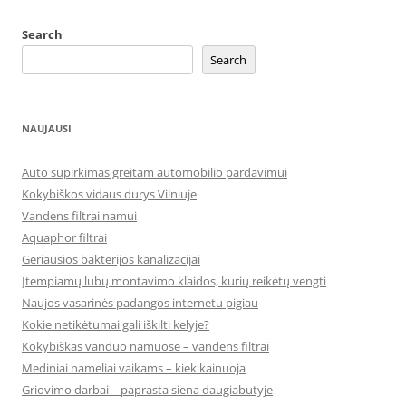
Search
Search
NAUJAUSI
Auto supirkimas greitam automobilio pardavimui
Kokybiškos vidaus durys Vilniuje
Vandens filtrai namui
Aquaphor filtrai
Geriausios bakterijos kanalizacijai
Įtempiamų lubų montavimo klaidos, kurių reikėtų vengti
Naujos vasarinės padangos internetu pigiau
Kokie netikėtumai gali iškilti kelyje?
Kokybiškas vanduo namuose – vandens filtrai
Mediniai nameliai vaikams – kiek kainuoja
Griovimo darbai – paprasta siena daugiabutyje