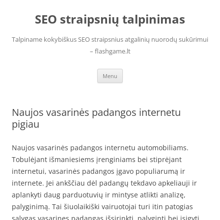
Skip
to
SEO straipsnių talpinimas
content
Talpiname kokybiškus SEO straipsnius atgalinių nuorodų sukūrimui
– flashgame.lt
Menu
Naujos vasarinės padangos internetu
pigiau
Naujos vasarinės padangos internetu automobiliams.
Tobulėjant išmaniesiems įrenginiams bei stiprėjant
internetui, vasarinės padangos įgavo populiarumą ir
internete. Jei ankščiau dėl padangų tekdavo apkeliauji ir
aplankyti daug parduotuvių ir mintyse atlikti analizę,
palyginimą. Tai šiuolaikiški vairuotojai turi itin patogias
sąlygas vasarines padangas išsirinkti, palyginti bei įsigyti