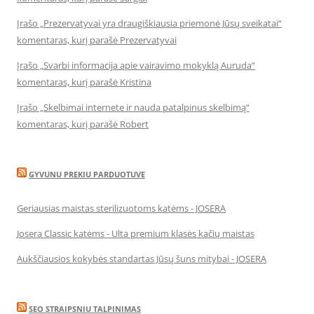
Įrašo „Prezervatyvai yra draugiškiausia priemonė Jūsų sveikatai“
komentaras, kurį parašė Prezervatyvai
Įrašo „Svarbi informacija apie vairavimo mokyklą Auruda“
komentaras, kurį parašė Kristina
Įrašo „Skelbimai internete ir nauda patalpinus skelbimą“
komentaras, kurį parašė Robert
GYVUNU PREKIU PARDUOTUVE
Geriausias maistas sterilizuotoms katėms - JOSERA
Josera Classic katėms - Ulta premium klasės kačių maistas
Aukščiausios kokybės standartas Jūsų šuns mitybai - JOSERA
SEO STRAIPSNIU TALPINIMAS