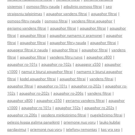
sistemos
|
osmoso filtrų nauda
|
atbulinio osmoso filtrai
|
seo
straipsniu talpinimas
|
aquaphor vandens filtrai
|
aquaphor filtrai
|
osmoso filtrų nauda
|
osmoso filtrai
|
vandens filtrai aquaphor
|
geriamo vandens filtrai
|
aquaphor filtrai
|
aquaphor filtrai
|
aquaphor
filtrai
|
aquaphor filtrai
|
aquaphor namams ir pramonei
|
aquaphor
filtrai
|
aquaphor filtrai
|
aquaphor filtrų nauda
|
aquaphor filtrai
|
aquapgor filtrai ir nauda
|
aquaphor filtrai
|
aquaphor filtrai
|
vandens
filtrai
|
aquaphor filtrai
|
vandens filtru rusys
|
aquaphor s800
|
aquaphor ro-101s
|
aquaphor ro-102s
|
aquapgor s550
|
aquaphor
s1000
|
namui ir biurui aquaphor filtrai
|
namams ir biurui aquaphor
filtrai
|
kodel aquaphor filtrai
|
aquaphor filtrai
|
vandens filtrai
|
aquaphor filtrai
|
aquaphor ro-101s
|
aquaphor ro-202s
|
aquaphor ro-
102s
|
aquaphor ro-202s
|
aquaphor ro-206s
|
vandens filtrai
|
aquaphor s800
|
aquaphor s550
|
geriamo vandens filtrai
|
aquaphor
s1000
|
aquaphor ro 101s
|
aquaphor 102s
|
aquaphor ro 202s
|
aquaphor ro 206s
|
vandens minkstinimo filtrai
|
nugeležinimo filtrai
|
pelesio kvapa galima panaikinti
|
priemone nuo voru
|
lauko kubilai
pardavimui
|
priemonė nuo vorų
|
telefonų remontas
|
kas yra seo
|