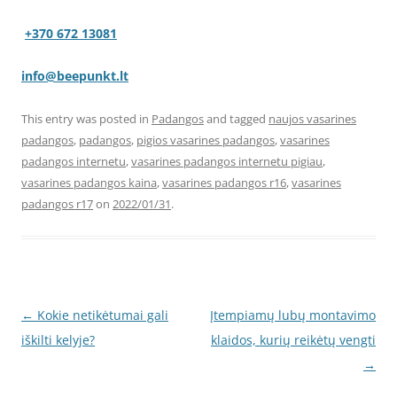
+370 672 13081
info@beepunkt.lt
This entry was posted in
Padangos
and tagged
naujos vasarines
padangos
,
padangos
,
pigios vasarines padangos
,
vasarines
padangos internetu
,
vasarines padangos internetu pigiau
,
vasarines padangos kaina
,
vasarines padangos r16
,
vasarines
padangos r17
on
2022/01/31
.
Post
←
Kokie netikėtumai gali
Įtempiamų lubų montavimo
navigation
iškilti kelyje?
klaidos, kurių reikėtų vengti
→