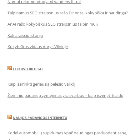
Namui rekomenduojami vandens filtrai
Talpinamus SEO straipsnius rašo DI: Ar tai kokybiška ir naudinga?
Ar AI rašo kokybiškus SEO straipsnius talpinimui?
Kaklaraiščių istorija
Kokybiškos vidaus durys Vilniuje
LEKTUVU BILIETAI
Kaip išsirinkti geriausią pelėsio valiklį
Žieminių padangų žymėjimas yra svarbus – kaip išvengti klaidų
NAUJOS PADANGOS INTERNETU
Kodėl automobilių supirkimas ypač naudingas parduodant seną,