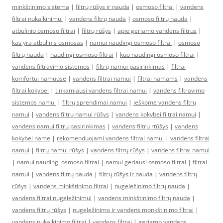
minkštinimo sistema
|
filtrų rūšys ir nauda
|
osmoso filtrai
|
vandens
filtrai nukalkinimui
|
vandens filtrų nauda
|
osmoso filtrų nauda
|
atbulinio osmoso filtrai
|
filtrų rūšys
|
apie geriamo vandens filtrus
|
kas yra atbulinis osmosas
|
namui naudingi osmoso filtrai
|
osmoso
filtrų nauda
|
naudingi osmoso filtrai
|
kuo naudingi osmoso filtrai
|
vandens filtravimo sistemos
|
filtrų namui pasirinkimas
|
filtrai
komfortui namuose
|
vandens filtrai namui
|
filtrai namams
|
vandens
filtrai kokybei
|
tinkamiausi vandens filtrai namui
|
vandens filtravimo
sistemos namui
|
filtrų sprendimai namui
|
ieškome vandens filtrų
namui
|
vandens filtrų namui rūšys
|
vandens kokybei filtrai namui
|
vandens namui filtrų pasirinkimas
|
vandens filtrų rtūšys
|
vandens
kokybei name
|
rekomenduojami vandens filtrai namui
|
vandens filtrai
namui
|
filtrų namui rūšys
|
vandens filtrų rūšys
|
vandens filtrai namui
|
namui naudingi osmoso filtrai
|
namui geriausi osmoso filtrai
|
filtrai
namui
|
vandens filtrų nauda
|
filtrų rūšys ir nauda
|
vandens filtrų
rūšys
|
vandens minkštinimo filtrai
|
nugeležinimo filtrų nauda
|
vandens filtrai nugeležinimui
|
vandens minkštinimo filtrų nauda
|
vandens filtrų rūšys
|
nugeležinimo ir vandens monkštinimo filtrai
|
vandens nukalkinimo filtrai
|
vandens filtrai
|
geriamo vandens