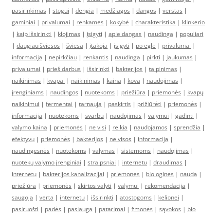
pasirinkimas
|
stogui
|
dengia
|
medžiagos
|
dangos
|
verstas
|
gaminiai
|
privalumai
|
renkamės
|
kokybė
|
charakteristika
|
klinkerio
|
kaip išsirinkti
|
klojimas
|
įsigyti
|
apie dangas
|
naudinga
|
populiari
|
daugiau šviesos
|
šviesa
|
įtakoja
|
įsigyti
|
po egle
|
privalumai
|
informacija
|
nepirkčiau
|
renkantis
|
naudinga
|
pirkti
|
jaukumas
|
privalumai
|
prieš darbus
|
išsirinkti
|
bakterijos
|
talpinimas
|
naikinimas
|
kvapai
|
naikinimas
|
kaina
|
kova
|
naudojimas
|
įrenginiams
|
naudingos
|
nuotekoms
|
priežiūra
|
priemonės
|
kvapų
naikinimui
|
fermentai
|
tarnauja
|
paskirtis
|
prižiūrėti
|
priemonės
|
informacija
|
nuotekoms
|
svarbu
|
naudojimas
|
valymui
|
gadinti
|
valymo kaina
|
priemonės
|
ne visi
|
reikia
|
naudojamos
|
sprendžia
|
efektyvu
|
priemonės
|
bakterijos
|
ne visos
|
informacija
|
naudingesnės
|
nuotekoms
|
valymas
|
sistemoms
|
naudojimas
|
nuotekų valymo įrenginiai
|
straipsniai
|
internetu
|
draudimas
|
internetu
|
bakterijos kanalizacijai
|
priemones
|
biologinės
|
nauda
|
priežiūra
|
priemonės
|
skirtos valyti
|
valymui
|
rekomendacija
|
saugoja
|
verta
|
internetu
|
išsirinkti
|
atostogoms
|
kelionei
|
pasiruošti
|
padės
|
paslauga
|
patarimai
|
žmonės
|
sąvokos
|
bio