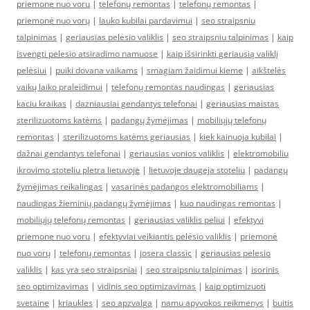
priemone nuo voru
|
telefonų remontas
|
telefonų remontas
|
priemonė nuo vorų
|
lauko kubilai pardavimui
|
seo straipsniu
talpinimas
|
geriausias pelėsio valiklis
|
seo straipsniu talpinimas
|
kaip
isvengti pelesio atsiradimo namuose
|
kaip išsirinkti geriausią valiklį
pelėsiui
|
puiki dovana vaikams
|
smagiam žaidimui kieme
|
aikštelės
vaikų laiko praleidimui
|
telefonų remontas naudingas
|
geriausias
kaciu kraikas
|
dazniausiai gendantys telefonai
|
geriausias maistas
sterilizuotoms katėms
|
padangų žymėjimas
|
mobiliųjų telefonų
remontas
|
sterilizuotoms katėms geriausias
|
kiek kainuoja kubilai
|
dažnai gendantys telefonai
|
geriausias vonios valiklis
|
elektromobiliu
ikrovimo stoteliu pletra lietuvoje
|
lietuvoje daugeja stoteliu
|
padangų
žymėjimas reikalingas
|
vasarinės padangos elektromobiliams
|
naudingas žieminių padangų žymėjimas
|
kuo naudingas remontas
|
mobiliųjų telefonų remontas
|
geriausias valiklis peliui
|
efektyvi
priemone nuo voru
|
efektyviai veikiantis pelėsio valiklis
|
priemonė
nuo vorų
|
telefonų remontas
|
josera classic
|
geriausias pelesio
valiklis
|
kas yra seo straipsniai
|
seo straipsniu talpinimas
|
isorinis
seo optimizavimas
|
vidinis seo optimizavimas
|
kaip optimizuoti
svetaine
|
kriaukles
|
seo apzvalga
|
namu apyvokos reikmenys
|
buitis