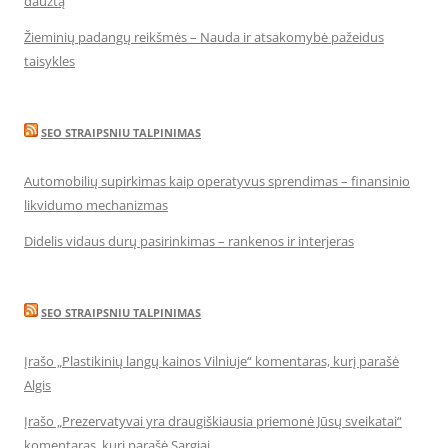
daužtą
Žieminių padangų reikšmės – Nauda ir atsakomybė pažeidus
taisykles
SEO STRAIPSNIU TALPINIMAS
Automobilių supirkimas kaip operatyvus sprendimas – finansinio
likvidumo mechanizmas
Didelis vidaus durų pasirinkimas – rankenos ir interjeras
SEO STRAIPSNIU TALPINIMAS
Įrašo „Plastikinių langų kainos Vilniuje“ komentaras, kurį parašė
Algis
Įrašo „Prezervatyvai yra draugiškiausia priemonė Jūsų sveikatai“
komentaras, kurį parašė Sargiai