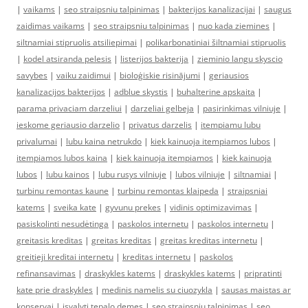
|
vaikams
|
seo straipsniu talpinimas
|
bakterijos kanalizacijai
|
saugus
zaidimas vaikams
|
seo straipsniu talpinimas
|
nuo kada ziemines
|
siltnamiai stipruolis atsiliepimai
|
polikarbonatiniai šiltnamiai stipruolis
|
kodel atsiranda pelesis
|
listerijos bakterija
|
zieminio langu skyscio
savybes
|
vaiku zaidimui
|
bioloģiskie risinājumi
|
geriausios
kanalizacijos bakterijos
|
adblue skystis
|
buhalterine apskaita
|
parama privaciam darzeliui
|
darzeliai gelbeja
|
pasirinkimas vilniuje
|
ieskome geriausio darzelio
|
privatus darzelis
|
itempiamu lubu
privalumai
|
lubu kaina netrukdo
|
kiek kainuoja itempiamos lubos
|
itempiamos lubos kaina
|
kiek kainuoja itempiamos
|
kiek kainuoja
lubos
|
lubu kainos
|
lubu rusys vilniuje
|
lubos vilniuje
|
siltnamiai
|
turbinu remontas kaune
|
turbinu remontas klaipeda
|
straipsniai
katems
|
sveika kate
|
gyvunu prekes
|
vidinis optimizavimas
|
pasiskolinti nesudėtinga
|
paskolos internetu
|
paskolos internetu
|
greitasis kreditas
|
greitas kreditas
|
greitas kreditas internetu
|
greitieji kreditai internetu
|
kreditas internetu
|
paskolos
refinansavimas
|
draskykles katems
|
draskykles katems
|
pripratinti
kate prie draskykles
|
medinis namelis su ciuozykla
|
sausas maistas ar
konservai
|
isvalyti tepalo demes
|
seo straipsniu talpinimas
|
seo