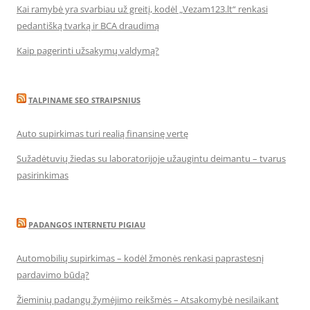
Kai ramybė yra svarbiau už greitį, kodėl „Vezam123.lt“ renkasi
pedantišką tvarką ir BCA draudimą
Kaip pagerinti užsakymų valdymą?
TALPINAME SEO STRAIPSNIUS
Auto supirkimas turi realią finansinę vertę
Sužadėtuvių žiedas su laboratorijoje užaugintu deimantu – tvarus
pasirinkimas
PADANGOS INTERNETU PIGIAU
Automobilių supirkimas – kodėl žmonės renkasi paprastesnį
pardavimo būdą?
Žieminių padangų žymėjimo reikšmės – Atsakomybė nesilaikant