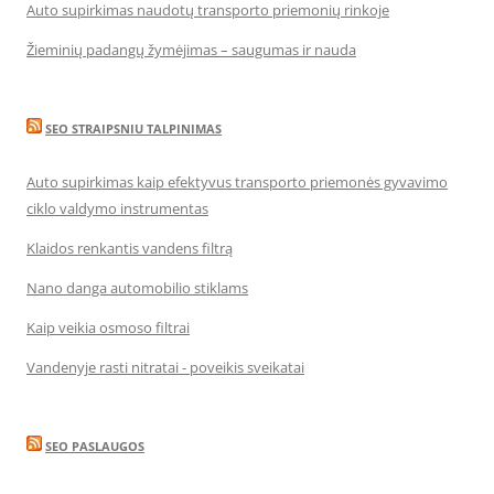
Auto supirkimas naudotų transporto priemonių rinkoje
Žieminių padangų žymėjimas – saugumas ir nauda
SEO STRAIPSNIU TALPINIMAS
Auto supirkimas kaip efektyvus transporto priemonės gyvavimo
ciklo valdymo instrumentas
Klaidos renkantis vandens filtrą
Nano danga automobilio stiklams
Kaip veikia osmoso filtrai
Vandenyje rasti nitratai - poveikis sveikatai
SEO PASLAUGOS