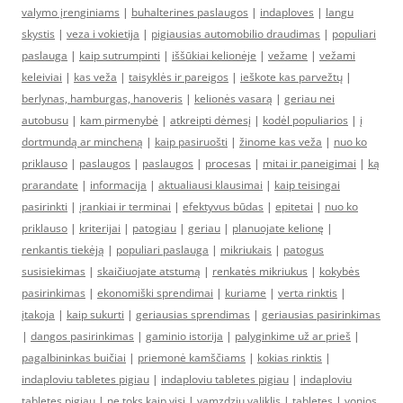
valymo įrenginiams
|
buhalterines paslaugos
|
indaploves
|
langu
skystis
|
veza i vokietija
|
pigiausias automobilio draudimas
|
populiari
paslauga
|
kaip sutrumpinti
|
iššūkiai kelionėje
|
vežame
|
vežami
keleiviai
|
kas veža
|
taisyklės ir pareigos
|
ieškote kas parvežtų
|
berlynas, hamburgas, hanoveris
|
kelionės vasarą
|
geriau nei
autobusu
|
kam pirmenybė
|
atkreipti dėmesį
|
kodėl populiarios
|
į
dortmundą ar mincheną
|
kaip pasiruošti
|
žinome kas veža
|
nuo ko
priklauso
|
paslaugos
|
paslaugos
|
procesas
|
mitai ir paneigimai
|
ką
prarandate
|
informacija
|
aktualiausi klausimai
|
kaip teisingai
pasirinkti
|
įrankiai ir terminai
|
efektyvus būdas
|
epitetai
|
nuo ko
priklauso
|
kriterijai
|
patogiau
|
geriau
|
planuojate kelionę
|
renkantis tiekėją
|
populiari paslauga
|
mikriukais
|
patogus
susisiekimas
|
skaičiuojate atstumą
|
renkatės mikriukus
|
kokybės
pasirinkimas
|
ekonomiški sprendimai
|
kuriame
|
verta rinktis
|
įtakoja
|
kaip sukurti
|
geriausias sprendimas
|
geriausias pasirinkimas
|
dangos pasirinkimas
|
gaminio istorija
|
palyginkime už ar prieš
|
pagalbininkas buičiai
|
priemonė kamščiams
|
kokias rinktis
|
indaploviu tabletes pigiau
|
indaploviu tabletes pigiau
|
indaploviu
tabletes pigiau
|
ne toks kaip visi
|
vamzdziu valiklis
|
tabletes
|
vonios