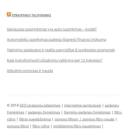
STRAIPSNIU TALPINIMAS
Geriausias pasirinkimas yra auto supirkimas – kodėl?
Automobilių supirkimas padeda išspręsti finansų trūkumą
Tekinimo paslaugos ir realūs pavyzdžiai iš sunkiosios pramonės
Kaip transformuoti užsakymų valdymą per 12 mėnesių?
Atbulinis osmosas ir nauda
© 2014
SEO straipsniu talpinimas
|
internetine parduotuve
|
padangų
žymėjimas
|
padangų žymėjimas
|
žieminių padangų žymėjimas
|
filtrų
rūšys
|
filtrai nugeležinimui
|
osmoso filtrai> |
osmoso filtrų nauda
|
osmoso filtrai
|
filtrų rūšys
|
minkštinimo filtrų naudojimas
|