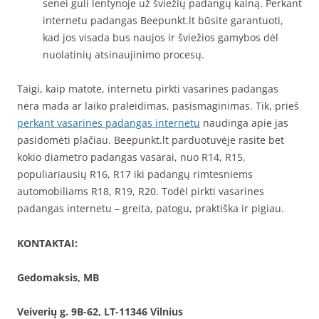
senei guli lentynoje už šviežių padangų kainą. Perkant
internetu padangas Beepunkt.lt būsite garantuoti,
kad jos visada bus naujos ir šviežios gamybos dėl
nuolatinių atsinaujinimo procesų.
Taigi, kaip matote, internetu pirkti vasarines padangas
nėra mada ar laiko praleidimas, pasismaginimas. Tik, prieš
perkant vasarines padangas internetu
naudinga apie jas
pasidomėti plačiau. Beepunkt.lt parduotuvėje rasite bet
kokio diametro padangas vasarai, nuo R14, R15,
populiariausių R16, R17 iki padangų rimtesniems
automobiliams R18, R19, R20. Todėl pirkti vasarines
padangas internetu – greita, patogu, praktiška ir pigiau.
KONTAKTAI:
Gedomaksis, MB
Veiverių g. 9B-62, LT-11346 Vilnius