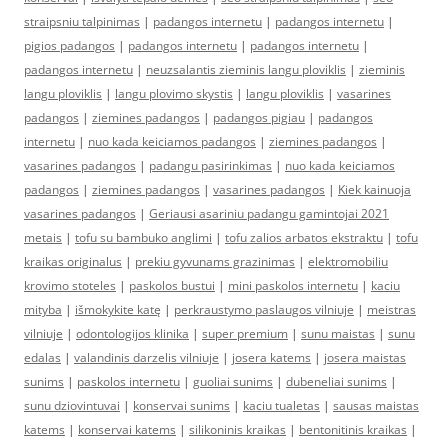
straipsniu talpinimas
|
padangos internetu
|
padangos internetu
|
pigios padangos
|
padangos internetu
|
padangos internetu
|
padangos internetu
|
neuzsalantis zieminis langu ploviklis
|
zieminis
langu ploviklis
|
langu plovimo skystis
|
langu ploviklis
|
vasarines
padangos
|
ziemines padangos
|
padangos pigiau
|
padangos
internetu
|
nuo kada keiciamos padangos
|
ziemines padangos
|
vasarines padangos
|
padangu pasirinkimas
|
nuo kada keiciamos
padangos
|
ziemines padangos
|
vasarines padangos
|
Kiek kainuoja
vasarines padangos
|
Geriausi asariniu padangu gamintojai 2021
metais
|
tofu su bambuko anglimi
|
tofu zalios arbatos ekstraktu
|
tofu
kraikas originalus
|
prekiu gyvunams grazinimas
|
elektromobiliu
krovimo stoteles
|
paskolos bustui
|
mini paskolos internetu
|
kaciu
mityba
|
išmokykite katę
|
perkraustymo paslaugos vilniuje
|
meistras
vilniuje
|
odontologijos klinika
|
super premium
|
sunu maistas
|
sunu
edalas
|
valandinis darzelis vilniuje
|
josera katems
|
josera maistas
sunims
|
paskolos internetu
|
guoliai sunims
|
dubeneliai sunims
|
sunu dziovintuvai
|
konservai sunims
|
kaciu tualetas
|
sausas maistas
katems
|
konservai katems
|
silikoninis kraikas
|
bentonitinis kraikas
|