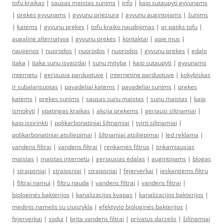
tofu kraikas
|
sausas maistas sunims
|
info
|
kaip sutaupyti gyvunams
|
prekes gyvunams
|
gyvunu prieziura
|
gyvunu augintojams
|
šunims
|
katėms
|
gyvunu prekes
|
tofu kraiko naudojimas
|
ar patiks tofu
|
augalinė alternatyva
|
gyvunu prekes
|
kontaktai
|
apie mus
|
naujienos
|
nuorodos
|
nuorodos
|
nuorodos
|
gyvunu prekes
|
edalo
itaka
|
itaka sunu isvaizdai
|
sunu mityba
|
kaip sutaupyti
|
gyvunams
internetu
|
geriausia parduotuve
|
internetine parduotuve
|
kokybiskas
ir subalansuotas
|
pavadeliai katems
|
pavadeliai sunims
|
prekes
katems
|
prekes sunims
|
sausas sunu maistas
|
sunu maistas
|
kaip
ismokyti
|
ypatingas kraikas
|
akcija prekems
|
geriausi siltnamiai
|
kaip issirinkti
|
polikarbonatiniai šiltnamiai
|
tvirti siltnamiai
|
polikarbonatiniai atsiliepimai
|
šiltnamiai atsiliepimai
|
led reklama
|
vandens filtrai
|
vandens filtrai
|
renkamės filtrus
|
tinkamiausias
maistas
|
maistas internetu
|
geriausias ėdalas
|
augintojams
|
blogas
|
straipsniai
|
straipsniai
|
straipsniai
|
fejerverkai
|
ieskantiems filtru
|
filtrai namui
|
filtru nauda
|
vandens filtrai
|
vandens filtrai
|
biologinės bakterijos
|
kanalizacijos kvapas
|
kanalizacijos bakterijos
|
medinis namelis su ciuozykla
|
efektyvio biologinės bakterijos
|
fejerverkai
|
sodui
|
brita vandens filtrai
|
privatus darzelis
|
šiltnamiai