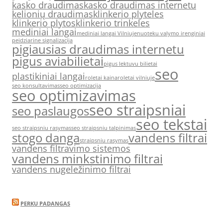
kasko draudimas
kasko draudimas internetu
kelionių draudimas
klinkerio plyteles
klinkerio plytos
klinkerio trinkeles
mediniai langai
mediniai langai Vilniuje
nuoteku valymo irenginiai
peidziarine signalizacija
pigiausias draudimas internetu
pigus aviabilietai
pigus lektuvu bilietai
seo
plastikiniai langai
roletai kaina
roletai vilniuje
seo konsultavimas
seo optimizacija
seo optimizavimas
seo straipsniai
seo paslaugos
seo tekstai
seo straipsniu rasymas
seo straipsniu talpinimas
stogo danga
vandens filtrai
straipsniu rasymas
vandens filtravimo sistemos
vandens minkstinimo filtrai
vandens nugeležinimo filtrai
PERKU PADANGAS