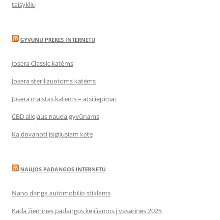
taisyklių
GYVUNU PREKES INTERNETU
Josera Classic katėms
Josera sterilizuotoms katėms
Josera maistas katėms – atsiliepimai
CBD aliejaus nauda gyvūnams
Ką dovanoti įsigijusiam katę
NAUJOS PADANGOS INTERNETU
Nano danga automobilio stiklams
Kada žieminės padangos keičiamos į vasarines 2025