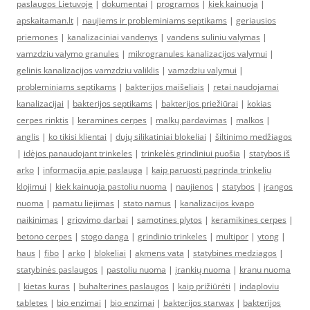
paslaugos Lietuvoje
|
dokumentai
|
programos
|
kiek kainuoja
|
apskaitaman.lt
|
naujiems ir probleminiams septikams
|
geriausios
priemones
|
kanalizaciniai vandenys
|
vandens suliniu valymas
|
vamzdziu valymo granules
|
mikrogranules kanalizacijos valymui
|
gelinis kanalizacijos vamzdziu valiklis
|
vamzdziu valymui
|
probleminiams septikams
|
bakterijos maišeliais
|
retai naudojamai
kanalizacijai
|
bakterijos septikams
|
bakterijos priežiūrai
|
kokias
cerpes rinktis
|
keramines cerpes
|
malkų pardavimas
|
malkos
|
anglis
|
ko tikisi klientai
|
dujų silikatiniai blokeliai
|
šiltinimo medžiagos
|
idėjos panaudojant trinkeles
|
trinkelės grindiniui puošia
|
statybos iš
arko
|
informacija apie paslaugą
|
kaip paruosti pagrinda trinkeliu
klojimui
|
kiek kainuoja pastoliu nuoma
|
naujienos
|
statybos
|
įrangos
nuoma
|
pamatu liejimas
|
stato namus
|
kanalizacijos kvapo
naikinimas
|
griovimo darbai
|
samotines plytos
|
keramikines cerpes
|
betono cerpes
|
stogo danga
|
grindinio trinkeles
|
multipor
|
ytong
|
haus
|
fibo
|
arko
|
blokeliai
|
akmens vata
|
statybines medziagos
|
statybinės paslaugos
|
pastoliu nuoma
|
įrankių nuoma
|
kranu nuoma
|
kietas kuras
|
buhalterines paslaugos
|
kaip prižiūrėti
|
indaploviu
tabletes
|
bio enzimai
|
bio enzimai
|
bakterijos starwax
|
bakterijos