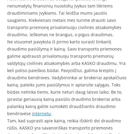
nenumatytų finansinių nuostolių įvykus tam tikriems
draudiminiams įvykiams. Tai leidžia mums jaustis
saugiems. Kiekvienais metais mes turime drausti savo
transporto priemonę privalomuoju civilinės atsakomybės
draudimu. Ieškomas ne brangus, o pigus draudimas.
Ne visuomet pavyksta iš pirmo karto surasti tinkantį
draudimo pasiūlymą ir kainą. Savo transporto priemones
galime apdrausti privalomuoju transporto priemonių
valdytojų civilinės atsakomybės arba KASKO draudimu. Yra
keli poliso paieškos būdai. Pavyzdžiui, galima kreiptis į
draudimo bendroves. Vadybininkai ar brokeriai apskaičiuos
kainą, pateiks jums pasiūlymus ir aptarsite sąlygas. Toks
būdas netinka tiems, kurie neturi daug laisvo laiko. Be to,
įprastai geriausią kainą pasiūlo draudimo brokeriai arba
palankią kainą galite sumokėti draudžiantis draudimo
bendrovėse
internetu
.
Tam, kad suprasti apie kainą, reikia išskirti dvi draudimo
rūšis. KASKO yra savanoriškas transporto priemonės