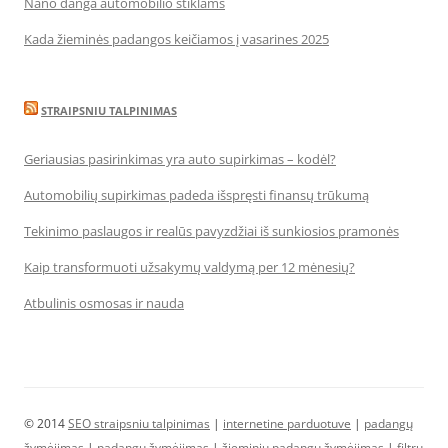
Nano danga automobilio stiklams
Kada žieminės padangos keičiamos į vasarines 2025
STRAIPSNIU TALPINIMAS
Geriausias pasirinkimas yra auto supirkimas – kodėl?
Automobilių supirkimas padeda išspręsti finansų trūkumą
Tekinimo paslaugos ir realūs pavyzdžiai iš sunkiosios pramonės
Kaip transformuoti užsakymų valdymą per 12 mėnesių?
Atbulinis osmosas ir nauda
© 2014
SEO straipsniu talpinimas
|
internetine parduotuve
|
padangų
žymėjimas
|
padangų žymėjimas
|
žieminių padangų žymėjimas
|
filtrų