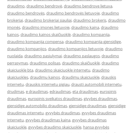
draudimo
,
draudimo bendrovė
,
draudimo bendrove lietuva
,
draudimo bendrovės
,
draudimo bendrovės lietuvoje
,
draudimo
brokeriai
,
draudimo brokeriai siauliai
,
draudimo brokeris
,
draudimo
įmonės
,
draudimo imones lietuvoje
,
draudimo kaina
,
draudimo
kainos
,
draudimo kainos skaičiuoklė
,
draudimo kompanija
,
draudimo kompanija compensa
,
draudimo kompanija gjensidige
,
draudimo kompanijos
,
draudimo kompanijos lietuvoje
,
draudimo
nuolaida
,
draudimo pasiulymai
,
draudimo paslaugos
,
draudimo
perrasymas
,
draudimo polisas
,
draudimo skaičiuoklė
,
draudimo
skaiciuokle bta
,
draudimo skaiciuokle internetu
,
draudimo
skaiciuokles
,
draudimu kainos
,
draudimu skaiciuokle
,
drauskis
internetu
,
drauskis internetu pigiau
,
drausti automobili internetu
,
drudimas
,
e draudimas
,
edraudimas
,
eta draudimas
,
europinis
draudimas
,
europinis sveikatos draudimas
,
givybes draudimas
,
gjensidige automobilio draudimas
,
gjensidige draudimas
,
gjensidige
draudimas internetu
,
gyvybės draudimas
,
gyvybes draudimas
internetu
,
gyvybes draudimas kaina
,
gyvybes draudimas
skaiciuokle
,
gyvybes draudimo skaiciuokle
,
hansa gyvybės