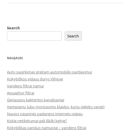
Search
Search
NAUJAUSI
Auto supirkimas greitam automobilio pardavimui
Kokybiškos vidaus durys Vilniuje
Vandens filtrai namui
Aquaphor filtrai
Geriausios bakterijos kanalizacijai
Įtempiamų lubų montavimo klaidos, kurių reikėtų vengti
Naujos vasarinės padangos internetu pigiau
Kokie netikėtumai gali iškilti kelyje?
Kokybiškas vanduo namuose – vandens filtrai