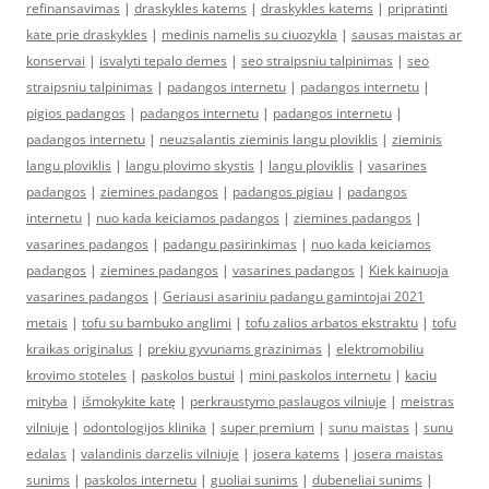
refinansavimas
|
draskykles katems
|
draskykles katems
|
pripratinti
kate prie draskykles
|
medinis namelis su ciuozykla
|
sausas maistas ar
konservai
|
isvalyti tepalo demes
|
seo straipsniu talpinimas
|
seo
straipsniu talpinimas
|
padangos internetu
|
padangos internetu
|
pigios padangos
|
padangos internetu
|
padangos internetu
|
padangos internetu
|
neuzsalantis zieminis langu ploviklis
|
zieminis
langu ploviklis
|
langu plovimo skystis
|
langu ploviklis
|
vasarines
padangos
|
ziemines padangos
|
padangos pigiau
|
padangos
internetu
|
nuo kada keiciamos padangos
|
ziemines padangos
|
vasarines padangos
|
padangu pasirinkimas
|
nuo kada keiciamos
padangos
|
ziemines padangos
|
vasarines padangos
|
Kiek kainuoja
vasarines padangos
|
Geriausi asariniu padangu gamintojai 2021
metais
|
tofu su bambuko anglimi
|
tofu zalios arbatos ekstraktu
|
tofu
kraikas originalus
|
prekiu gyvunams grazinimas
|
elektromobiliu
krovimo stoteles
|
paskolos bustui
|
mini paskolos internetu
|
kaciu
mityba
|
išmokykite katę
|
perkraustymo paslaugos vilniuje
|
meistras
vilniuje
|
odontologijos klinika
|
super premium
|
sunu maistas
|
sunu
edalas
|
valandinis darzelis vilniuje
|
josera katems
|
josera maistas
sunims
|
paskolos internetu
|
guoliai sunims
|
dubeneliai sunims
|