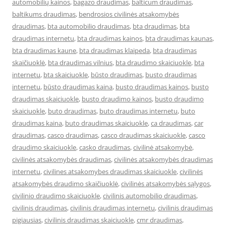
automobilių kainos
,
bagazo draudimas
,
balticum draudimas
,
baltikums draudimas
,
bendrosios civilinės atsakomybės
draudimas
,
bta automobilio draudimas
,
bta draudimas
,
bta
draudimas internetu
,
bta draudimas kainos
,
bta draudimas kaunas
,
bta draudimas kaune
,
bta draudimas klaipeda
,
bta draudimas
skaičiuoklė
,
bta draudimas vilnius
,
bta draudimo skaiciuokle
,
bta
internetu
,
bta skaiciuokle
,
būsto draudimas
,
busto draudimas
internetu
,
būsto draudimas kaina
,
busto draudimas kainos
,
busto
draudimas skaiciuokle
,
busto draudimo kainos
,
busto draudimo
skaiciuokle
,
buto draudimas
,
buto draudimas internetu
,
buto
draudimas kaina
,
buto draudimas skaiciuokle
,
ca draudimas
,
car
draudimas
,
casco draudimas
,
casco draudimas skaiciuokle
,
casco
draudimo skaiciuokle
,
casko draudimas
,
civilinė atsakomybė
,
civilinės atsakomybės draudimas
,
civilinės atsakomybės draudimas
internetu
,
civilines atsakomybes draudimas skaiciuokle
,
civilinės
atsakomybės draudimo skaičiuoklė
,
civilinės atsakomybės sąlygos
,
civilinio draudimo skaiciuokle
,
civilinis automobilio draudimas
,
civilinis draudimas
,
civilinis draudimas internetu
,
civilinis draudimas
pigiausias
,
civilinis draudimas skaiciuokle
,
cmr draudimas
,