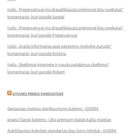
Įrašo „Prezervatyvai yra draugiškiausia priemonė Jūsų sveikatai“
komentaras, kurį parašė Sargiai
Įrašo „Prezervatyvai yra draugiškiausia priemonė Jūsų sveikatai“
komentaras, kurį parašė Prezervatyvai
Įrašo „Svarbi informacija apie vairavimo mokyklą Auruda“
komentaras, kurį parašė Kristina
Įrašo „Skelbimai internete ir nauda patalpinus skelbimą“
komentaras, kurį parašė Robert
GYVUNU PREKIU PARDUOTUVE
Geriausias maistas sterilizuotoms katėms - JOSERA
Josera Classic katėms - Ulta premium klasės kačių maistas
Aukščiausios kokybės standartas Jūsų šuns mitybai - JOSERA