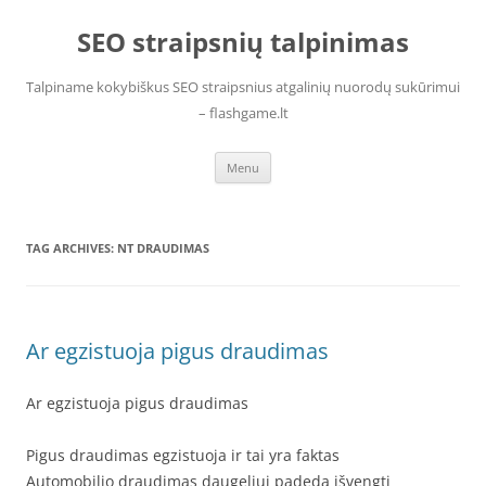
Skip
to
SEO straipsnių talpinimas
content
Talpiname kokybiškus SEO straipsnius atgalinių nuorodų sukūrimui
– flashgame.lt
Menu
TAG ARCHIVES:
NT DRAUDIMAS
Ar egzistuoja pigus draudimas
Ar egzistuoja pigus draudimas
Pigus draudimas egzistuoja ir tai yra faktas
Automobilio draudimas daugeliui padeda išvengti