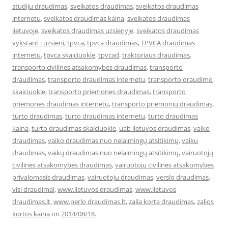
studiju draudimas
,
sveikatos draudimas
,
sveikatos draudimas
internetu
,
sveikatos draudimas kaina
,
sveikatos draudimas
lietuvoje
,
sveikatos draudimas uzsienyje
,
sveikatos draudimas
vykstant i uzsieni
,
tpvca
,
tpvca draudimas
,
TPVCA draudimas
internetu
,
tpvca skaiciuokle
,
tpvcad
,
traktoriaus draudimas
,
transporto civilines atsakomybes draudimas
,
transporto
draudimas
,
transporto draudimas internetu
,
transporto draudimo
skaiciuokle
,
transporto priemones draudimas
,
transporto
priemones draudimas internetu
,
transporto priemonių draudimas
,
turto draudimas
,
turto draudimas internetu
,
turto draudimas
kaina
,
turto draudimas skaiciuokle
,
uab lietuvos draudimas
,
vaiko
draudimas
,
vaiko draudimas nuo nelaimingų atsitikimų
,
vaiku
draudimas
,
vaikų draudimas nuo nelaimingų atsitikimų
,
vairuotojų
civilinės atsakomybės draudimas
,
vairuotojų civilinės atsakomybės
privalomasis draudimas
,
vairuotoju draudimas
,
verslo draudimas
,
visi draudimai
,
www.lietuvos draudimas
,
www.lietuvos
draudimas.lt
,
www.perlo draudimas.lt
,
zalia korta draudimas
,
zalios
kortos kaina
on
2014/08/18
.