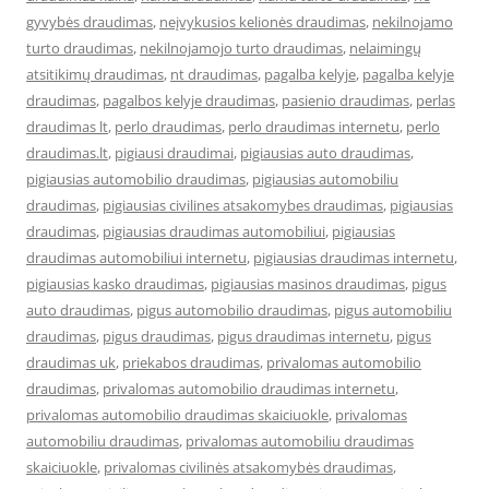
gyvybės draudimas
,
neįvykusios kelionės draudimas
,
nekilnojamo
turto draudimas
,
nekilnojamojo turto draudimas
,
nelaimingų
atsitikimų draudimas
,
nt draudimas
,
pagalba kelyje
,
pagalba kelyje
draudimas
,
pagalbos kelyje draudimas
,
pasienio draudimas
,
perlas
draudimas lt
,
perlo draudimas
,
perlo draudimas internetu
,
perlo
draudimas.lt
,
pigiausi draudimai
,
pigiausias auto draudimas
,
pigiausias automobilio draudimas
,
pigiausias automobiliu
draudimas
,
pigiausias civilines atsakomybes draudimas
,
pigiausias
draudimas
,
pigiausias draudimas automobiliui
,
pigiausias
draudimas automobiliui internetu
,
pigiausias draudimas internetu
,
pigiausias kasko draudimas
,
pigiausias masinos draudimas
,
pigus
auto draudimas
,
pigus automobilio draudimas
,
pigus automobiliu
draudimas
,
pigus draudimas
,
pigus draudimas internetu
,
pigus
draudimas uk
,
priekabos draudimas
,
privalomas automobilio
draudimas
,
privalomas automobilio draudimas internetu
,
privalomas automobilio draudimas skaiciuokle
,
privalomas
automobiliu draudimas
,
privalomas automobiliu draudimas
skaiciuokle
,
privalomas civilinės atsakomybės draudimas
,