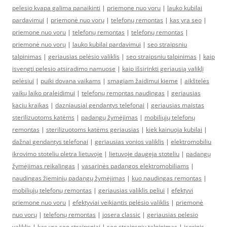
pelesio kvapa galima panaikinti
|
priemone nuo voru
|
lauko kubilai
pardavimui
|
priemonė nuo vorų
|
telefonų remontas
|
kas yra seo
|
priemone nuo voru
|
telefonų remontas
|
telefonų remontas
|
priemonė nuo vorų
|
lauko kubilai pardavimui
|
seo straipsniu
talpinimas
|
geriausias pelėsio valiklis
|
seo straipsniu talpinimas
|
kaip
isvengti pelesio atsiradimo namuose
|
kaip išsirinkti geriausią valiklį
pelėsiui
|
puiki dovana vaikams
|
smagiam žaidimui kieme
|
aikštelės
vaikų laiko praleidimui
|
telefonų remontas naudingas
|
geriausias
kaciu kraikas
|
dazniausiai gendantys telefonai
|
geriausias maistas
sterilizuotoms katėms
|
padangų žymėjimas
|
mobiliųjų telefonų
remontas
|
sterilizuotoms katėms geriausias
|
kiek kainuoja kubilai
|
dažnai gendantys telefonai
|
geriausias vonios valiklis
|
elektromobiliu
ikrovimo stoteliu pletra lietuvoje
|
lietuvoje daugeja stoteliu
|
padangų
žymėjimas reikalingas
|
vasarinės padangos elektromobiliams
|
naudingas žieminių padangų žymėjimas
|
kuo naudingas remontas
|
mobiliųjų telefonų remontas
|
geriausias valiklis peliui
|
efektyvi
priemone nuo voru
|
efektyviai veikiantis pelėsio valiklis
|
priemonė
nuo vorų
|
telefonų remontas
|
josera classic
|
geriausias pelesio
valiklis
|
kas yra seo straipsniai
|
seo straipsniu talpinimas
|
isorinis