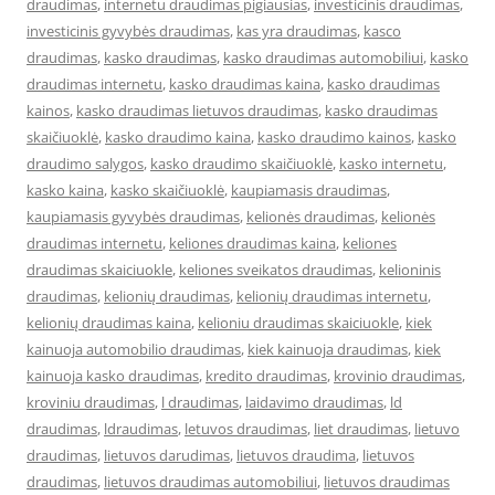
draudimas
,
internetu draudimas pigiausias
,
investicinis draudimas
,
investicinis gyvybės draudimas
,
kas yra draudimas
,
kasco
draudimas
,
kasko draudimas
,
kasko draudimas automobiliui
,
kasko
draudimas internetu
,
kasko draudimas kaina
,
kasko draudimas
kainos
,
kasko draudimas lietuvos draudimas
,
kasko draudimas
skaičiuoklė
,
kasko draudimo kaina
,
kasko draudimo kainos
,
kasko
draudimo salygos
,
kasko draudimo skaičiuoklė
,
kasko internetu
,
kasko kaina
,
kasko skaičiuoklė
,
kaupiamasis draudimas
,
kaupiamasis gyvybės draudimas
,
kelionės draudimas
,
kelionės
draudimas internetu
,
keliones draudimas kaina
,
keliones
draudimas skaiciuokle
,
keliones sveikatos draudimas
,
kelioninis
draudimas
,
kelionių draudimas
,
kelionių draudimas internetu
,
kelionių draudimas kaina
,
kelioniu draudimas skaiciuokle
,
kiek
kainuoja automobilio draudimas
,
kiek kainuoja draudimas
,
kiek
kainuoja kasko draudimas
,
kredito draudimas
,
krovinio draudimas
,
kroviniu draudimas
,
l draudimas
,
laidavimo draudimas
,
ld
draudimas
,
ldraudimas
,
letuvos draudimas
,
liet draudimas
,
lietuvo
draudimas
,
lietuvos darudimas
,
lietuvos draudima
,
lietuvos
draudimas
,
lietuvos draudimas automobiliui
,
lietuvos draudimas