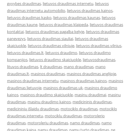
gyvybes draudimas
,
lietuvos draudimas internetu
,
lietuvos
draudimas internetu automobilio
,
lietuvos draudimas kainos
,
lietuvos draudimas kasko
,
lietuvos draudimas kaunas
,
lietuvos
draudimas kaune
,
lietuvos draudimas klaipeda
,
lietuvos draudimas
kontaktai
,
lietuvos draudimas pagalba kelyje
,
lietuvos draudimas
panevezys
,
lietuvos draudimas siauliai
,
lietuvos draudimas
skaiciuokle
,
lietuvos draudimas vilniuje
,
lietuvos draudimas vilnius
,
lietuvos draudimas.lt
,
lietuvos draudimo
,
lietuvos draudimo
kompanijos
,
lietuvos draudimo skaiciuokle
,
lietuvosdraudimas
,
lituvos draudimas
,
lt draudimas
,
mano draudimas
,
mano
draudimas.lt
,
masinos draudimas
,
masinos draudimas anglijoje
,
masinos draudimas internetu
,
masinos draudimas kainos
,
masinos
draudimas lietuvoje
,
masinos draudimas uk
,
masinos draudimo
kainos
,
masinos draudimo skaiciuokle
,
masinu draudimai
,
masinu
draudimas
,
masinu draudimo kainos
,
medicininis draudimas
,
medicininių išlaidų draudimas
,
motociklo draudimas
,
motociklo
draudimas internetu
,
motociklu draudimas
,
motorolerio
draudimas
,
motoroleriu draudimas
,
namo draudimas
,
namo
draudimas kaina
,
namu draudimas
,
namu turto draudimas
,
ne