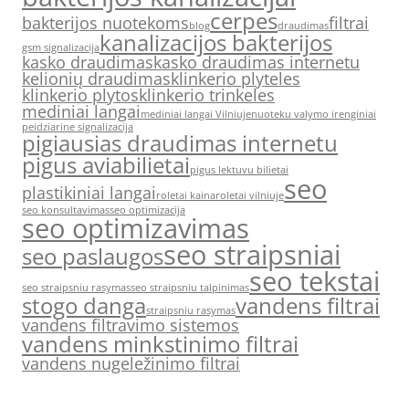
cerpes
bakterijos nuotekoms
filtrai
blog
draudimas
kanalizacijos bakterijos
gsm signalizacija
kasko draudimas
kasko draudimas internetu
kelionių draudimas
klinkerio plyteles
klinkerio plytos
klinkerio trinkeles
mediniai langai
mediniai langai Vilniuje
nuoteku valymo irenginiai
peidziarine signalizacija
pigiausias draudimas internetu
pigus aviabilietai
pigus lektuvu bilietai
seo
plastikiniai langai
roletai kaina
roletai vilniuje
seo konsultavimas
seo optimizacija
seo optimizavimas
seo straipsniai
seo paslaugos
seo tekstai
seo straipsniu rasymas
seo straipsniu talpinimas
stogo danga
vandens filtrai
straipsniu rasymas
vandens filtravimo sistemos
vandens minkstinimo filtrai
vandens nugeležinimo filtrai