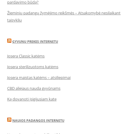
pardavimo būdą?
Žieminių padangų žymėjimo reikšmės – Atsakomybė nesilaikant
taisyklių
GYVUNU PREKES INTERNETU
Josera Classic katėms
Josera sterilizuotoms katėms
Josera maistas katėms – atsiliepimai
CBD aliejaus nauda gyvūnams
Ką dovanoti įsigijusiam katę
NAUJOS PADANGOS INTERNETU