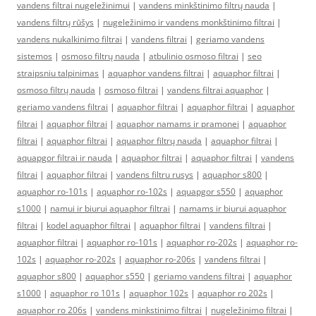
vandens filtrai nugeležinimui
|
vandens minkštinimo filtrų nauda
|
vandens filtrų rūšys
|
nugeležinimo ir vandens monkštinimo filtrai
|
vandens nukalkinimo filtrai
|
vandens filtrai
|
geriamo vandens
sistemos
|
osmoso filtrų nauda
|
atbulinio osmoso filtrai
|
seo
straipsniu talpinimas
|
aquaphor vandens filtrai
|
aquaphor filtrai
|
osmoso filtrų nauda
|
osmoso filtrai
|
vandens filtrai aquaphor
|
geriamo vandens filtrai
|
aquaphor filtrai
|
aquaphor filtrai
|
aquaphor
filtrai
|
aquaphor filtrai
|
aquaphor namams ir pramonei
|
aquaphor
filtrai
|
aquaphor filtrai
|
aquaphor filtrų nauda
|
aquaphor filtrai
|
aquapgor filtrai ir nauda
|
aquaphor filtrai
|
aquaphor filtrai
|
vandens
filtrai
|
aquaphor filtrai
|
vandens filtru rusys
|
aquaphor s800
|
aquaphor ro-101s
|
aquaphor ro-102s
|
aquapgor s550
|
aquaphor
s1000
|
namui ir biurui aquaphor filtrai
|
namams ir biurui aquaphor
filtrai
|
kodel aquaphor filtrai
|
aquaphor filtrai
|
vandens filtrai
|
aquaphor filtrai
|
aquaphor ro-101s
|
aquaphor ro-202s
|
aquaphor ro-
102s
|
aquaphor ro-202s
|
aquaphor ro-206s
|
vandens filtrai
|
aquaphor s800
|
aquaphor s550
|
geriamo vandens filtrai
|
aquaphor
s1000
|
aquaphor ro 101s
|
aquaphor 102s
|
aquaphor ro 202s
|
aquaphor ro 206s
|
vandens minkstinimo filtrai
|
nugeležinimo filtrai
|