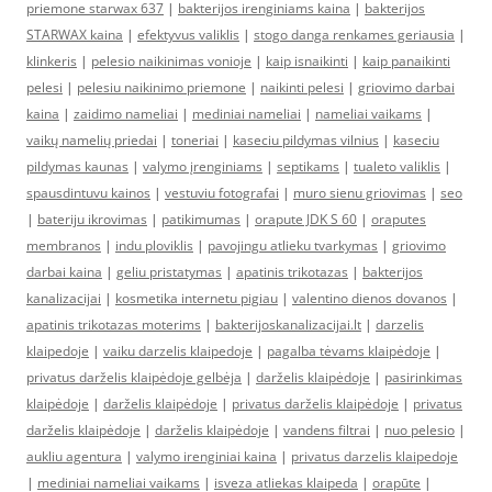
priemone starwax 637
|
bakterijos irenginiams kaina
|
bakterijos
STARWAX kaina
|
efektyvus valiklis
|
stogo danga renkames geriausia
|
klinkeris
|
pelesio naikinimas vonioje
|
kaip isnaikinti
|
kaip panaikinti
pelesi
|
pelesiu naikinimo priemone
|
naikinti pelesi
|
griovimo darbai
kaina
|
zaidimo nameliai
|
mediniai nameliai
|
nameliai vaikams
|
vaikų namelių priedai
|
toneriai
|
kaseciu pildymas vilnius
|
kaseciu
pildymas kaunas
|
valymo įrenginiams
|
septikams
|
tualeto valiklis
|
spausdintuvu kainos
|
vestuviu fotografai
|
muro sienu griovimas
|
seo
|
bateriju ikrovimas
|
patikimumas
|
orapute JDK S 60
|
oraputes
membranos
|
indu ploviklis
|
pavojingu atlieku tvarkymas
|
griovimo
darbai kaina
|
geliu pristatymas
|
apatinis trikotazas
|
bakterijos
kanalizacijai
|
kosmetika internetu pigiau
|
valentino dienos dovanos
|
apatinis trikotazas moterims
|
bakterijoskanalizacijai.lt
|
darzelis
klaipedoje
|
vaiku darzelis klaipedoje
|
pagalba tėvams klaipėdoje
|
privatus darželis klaipėdoje gelbėja
|
darželis klaipėdoje
|
pasirinkimas
klaipėdoje
|
darželis klaipėdoje
|
privatus darželis klaipėdoje
|
privatus
darželis klaipėdoje
|
darželis klaipėdoje
|
vandens filtrai
|
nuo pelesio
|
aukliu agentura
|
valymo irenginiai kaina
|
privatus darzelis klaipedoje
|
mediniai nameliai vaikams
|
isveza atliekas klaipeda
|
orapūte
|