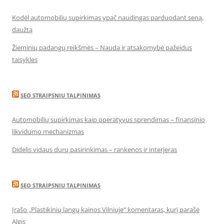
Kodėl automobilių supirkimas ypač naudingas parduodant seną,
daužtą
Žieminių padangų reikšmės – Nauda ir atsakomybė pažeidus
taisykles
SEO STRAIPSNIU TALPINIMAS
Automobilių supirkimas kaip operatyvus sprendimas – finansinio
likvidumo mechanizmas
Didelis vidaus durų pasirinkimas – rankenos ir interjeras
SEO STRAIPSNIU TALPINIMAS
Įrašo „Plastikinių langų kainos Vilniuje“ komentaras, kurį parašė
Algis