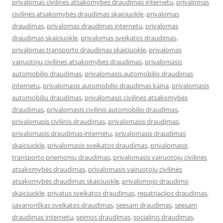
privalomas civilines atsakomybes draudimas internetu
,
privalomas
civilinės atsakomybės draudimas skaiciuokle
,
privalomas
draudimas
,
privalomas draudimas internetu
,
privalomas
draudimas skaiciuokle
,
privalomas sveikatos draudimas
,
privalomas transporto draudimas skaiciuokle
,
privalomas
vairuotoju civilines atsakomybes draudimas
,
privalomasis
automobilio draudimas
,
privalomasis automobilio draudimas
internetu
,
privalomasis automobilio draudimas kaina
,
privalomasis
automobiliu draudimas
,
privalomasis civilinės atsakomybės
draudimas
,
privalomasis civilinis automobilio draudimas
,
privalomasis civilinis draudimas
,
privalomasis draudimas
,
privalomasis draudimas internetu
,
privalomasis draudimas
skaiciuokle
,
privalomasis sveikatos draudimas
,
privalomasis
transporto priemonių draudimas
,
privalomasis vairuotojų civilinės
atsakomybės draudimas
,
privalomasis vairuotojų civilinės
atsakomybės draudimas skaiciuokle
,
privalomojo draudimo
skaiciuokle
,
privatus sveikatos draudimas
,
repatriacijos draudimas
,
savanoriškas sveikatos draudimas
,
seesam draudimas
,
seesam
draudimas internetu
,
seimos draudimas
,
socialinis draudimas
,