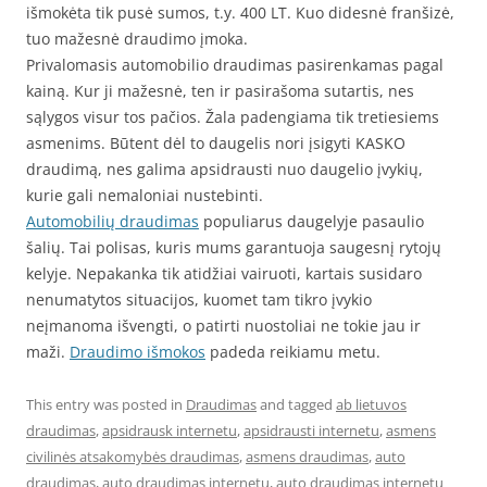
išmokėta tik pusė sumos, t.y. 400 LT. Kuo didesnė franšizė,
tuo mažesnė draudimo įmoka.
Privalomasis automobilio draudimas pasirenkamas pagal
kainą. Kur ji mažesnė, ten ir pasirašoma sutartis, nes
sąlygos visur tos pačios. Žala padengiama tik tretiesiems
asmenims. Būtent dėl to daugelis nori įsigyti KASKO
draudimą, nes galima apsidrausti nuo daugelio įvykių,
kurie gali nemaloniai nustebinti.
Automobilių draudimas
populiarus daugelyje pasaulio
šalių. Tai polisas, kuris mums garantuoja saugesnį rytojų
kelyje. Nepakanka tik atidžiai vairuoti, kartais susidaro
nenumatytos situacijos, kuomet tam tikro įvykio
neįmanoma išvengti, o patirti nuostoliai ne tokie jau ir
maži.
Draudimo išmokos
padeda reikiamu metu.
This entry was posted in
Draudimas
and tagged
ab lietuvos
draudimas
,
apsidrausk internetu
,
apsidrausti internetu
,
asmens
civilinės atsakomybės draudimas
,
asmens draudimas
,
auto
draudimas
,
auto draudimas internetu
,
auto draudimas internetu