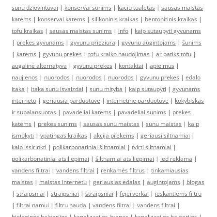
sunu dziovintuvai
|
konservai sunims
|
kaciu tualetas
|
sausas maistas
katems
|
konservai katems
|
silikoninis kraikas
|
bentonitinis kraikas
|
tofu kraikas
|
sausas maistas sunims
|
info
|
kaip sutaupyti gyvunams
|
prekes gyvunams
|
gyvunu prieziura
|
gyvunu augintojams
|
šunims
|
katėms
|
gyvunu prekes
|
tofu kraiko naudojimas
|
ar patiks tofu
|
augalinė alternatyva
|
gyvunu prekes
|
kontaktai
|
apie mus
|
naujienos
|
nuorodos
|
nuorodos
|
nuorodos
|
gyvunu prekes
|
edalo
itaka
|
itaka sunu isvaizdai
|
sunu mityba
|
kaip sutaupyti
|
gyvunams
internetu
|
geriausia parduotuve
|
internetine parduotuve
|
kokybiskas
ir subalansuotas
|
pavadeliai katems
|
pavadeliai sunims
|
prekes
katems
|
prekes sunims
|
sausas sunu maistas
|
sunu maistas
|
kaip
ismokyti
|
ypatingas kraikas
|
akcija prekems
|
geriausi siltnamiai
|
kaip issirinkti
|
polikarbonatiniai šiltnamiai
|
tvirti siltnamiai
|
polikarbonatiniai atsiliepimai
|
šiltnamiai atsiliepimai
|
led reklama
|
vandens filtrai
|
vandens filtrai
|
renkamės filtrus
|
tinkamiausias
maistas
|
maistas internetu
|
geriausias ėdalas
|
augintojams
|
blogas
|
straipsniai
|
straipsniai
|
straipsniai
|
fejerverkai
|
ieskantiems filtru
|
filtrai namui
|
filtru nauda
|
vandens filtrai
|
vandens filtrai
|
biologinės bakterijos
|
kanalizacijos kvapas
|
kanalizacijos bakterijos
|