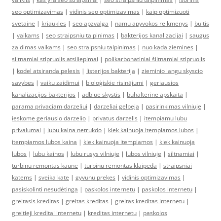
seo optimizavimas
|
vidinis seo optimizavimas
|
kaip optimizuoti
svetaine
|
kriaukles
|
seo apzvalga
|
namu apyvokos reikmenys
|
buitis
|
vaikams
|
seo straipsniu talpinimas
|
bakterijos kanalizacijai
|
saugus
zaidimas vaikams
|
seo straipsniu talpinimas
|
nuo kada ziemines
|
siltnamiai stipruolis atsiliepimai
|
polikarbonatiniai šiltnamiai stipruolis
|
kodel atsiranda pelesis
|
listerijos bakterija
|
zieminio langu skyscio
savybes
|
vaiku zaidimui
|
bioloģiskie risinājumi
|
geriausios
kanalizacijos bakterijos
|
adblue skystis
|
buhalterine apskaita
|
parama privaciam darzeliui
|
darzeliai gelbeja
|
pasirinkimas vilniuje
|
ieskome geriausio darzelio
|
privatus darzelis
|
itempiamu lubu
privalumai
|
lubu kaina netrukdo
|
kiek kainuoja itempiamos lubos
|
itempiamos lubos kaina
|
kiek kainuoja itempiamos
|
kiek kainuoja
lubos
|
lubu kainos
|
lubu rusys vilniuje
|
lubos vilniuje
|
siltnamiai
|
turbinu remontas kaune
|
turbinu remontas klaipeda
|
straipsniai
katems
|
sveika kate
|
gyvunu prekes
|
vidinis optimizavimas
|
pasiskolinti nesudėtinga
|
paskolos internetu
|
paskolos internetu
|
greitasis kreditas
|
greitas kreditas
|
greitas kreditas internetu
|
greitieji kreditai internetu
|
kreditas internetu
|
paskolos