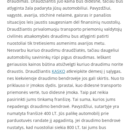
draudimas. Draudžiantis juo kaina bus didesnė, tačiau bus
atlyginta žala padaryta jūsų automobiliui. Pavyzdžiui,
vagystė, avarija, stichinė nelaimė, gaisras ir panašios
situacijos leis jaustis saugesniam dėl finansinių nuostolių.
Draudžiantis privalomuoju transporto priemonių valdytojų
civilinės atsakomybės draudimu bus atlyginti patirti
nuostoliai tik tretiesiems asmenims avarijos metu.
Nesvarbu kuriuo draudimu draudžiatės, tačiau daugeliui
automobilių savininkų rūpi pigus draudimas. Ieškant
geriausios kainos būtina atsižvelgti kuriuo draudimu norite
draustis. Draudžiantis
KASKO
atkreipkite dėmesį į sąlygas,
nes kiekvienoje draudimo bendrovėje jos gali skirtis. Nuo to
priklauso ir įmokos dydis. Įprastai, kuo didesnė transporto
priemonės vertė, tuo didesnė įmoka. Taip pat reikia
pasirinkti jums tinkamą franšizę. Tai suma, kurios jums
nepadengs draudimo bendrovė. Pavyzdžiui, sutartyje yra
numatyta franšizė 400 LT. Jūs palikę automobilį prie
parduotuvės randate jį apgadintą. Jei draudimo bendrovė
nustatys, kad nuostoliai siekia 800 LT, tai jums bus