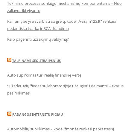
Tekinimo procesas sunkiųjų mechanizmų komponentams – Nuo
žaliavos iki giganto
Kai ramybė yra svarbiau už greitį, kodėl „Vezam123.lt“ renkasi
pedantišką tvarką ir BCA draudimą
Kaip pagerinti užsakymų valdymą?
TALPINAME SEO STRAIPSNIUS
Auto supirkimas turi realią finansinę vertę
Sužadėtuvių žiedas su laboratorijoje užaugintu deimantu – tvarus
pasirinkimas
PADANGOS INTERNETU PIGIAU
Automobilių supirkimas – kodėl žmonės renkasi paprastesnį