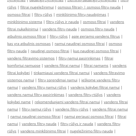
rūšys
|
filtrai nugeležinimui
|
osmoso filtrai> |
osmoso filtrų nauda
|
osmoso filtrai
|
filtrų rūšys
|
minkštinimo filtrų naudojimas
|
minkštinimo sistema
|
filtrų rūšys ir nauda
|
osmoso filtrai
|
vandens
filtrai nukalkinimui
|
vandens filtrų nauda
|
osmoso filtrų nauda
|
atbulinio osmoso filtrai
|
filtrų rūšys
|
apie geriamo vandens filtrus
|
kas yra atbulinis osmosas
|
namui naudingi osmoso filtrai
|
osmoso
filtrų nauda
|
naudingi osmoso filtrai
|
kuo naudingi osmoso filtrai
|
vandens filtravimo sistemos
|
filtrų namui pasirinkimas
|
filtrai
komfortui namuose
|
vandens filtrai namui
|
filtrai namams
|
vandens
filtrai kokybei
|
tinkamiausi vandens filtrai namui
|
vandens filtravimo
sistemos namui
|
filtrų sprendimai namui
|
ieškome vandens filtrų
namui
|
vandens filtrų namui rūšys
|
vandens kokybei filtrai namui
|
vandens namui filtrų pasirinkimas
|
vandens filtrų rtūšys
|
vandens
kokybei name
|
rekomenduojami vandens filtrai namui
|
vandens filtrai
namui
|
filtrų namui rūšys
|
vandens filtrų rūšys
|
vandens filtrai namui
|
namui naudingi osmoso filtrai
|
namui geriausi osmoso filtrai
|
filtrai
namui
|
vandens filtrų nauda
|
filtrų rūšys ir nauda
|
vandens filtrų
rūšys
|
vandens minkštinimo filtrai
|
nugeležinimo filtrų nauda
|