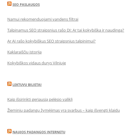
SEO PASLAUGOS
Namui rekomenduojami vandens filtrai
Talpinamus SEO straipsnius rašo DI: Ar tai kokybiška ir naudinga?
Ar AI rašo kokybiškus SEO straipsnius talpinimui?
Kaklaraiščių istorija
Kokybiškos vidaus durys Vilniuje
LEKTUVU BILIETAI
Kaip išsirinkti geriausią pelėsio valiklį
Žieminių padangų žymėjimas yra svarbus – kaip išvengti klaidų
NAUJOS PADANGOS INTERNETU