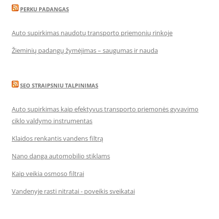
PERKU PADANGAS
Auto supirkimas naudotų transporto priemonių rinkoje
Žieminių padangų žymėjimas – saugumas ir nauda
SEO STRAIPSNIU TALPINIMAS
Auto supirkimas kaip efektyvus transporto priemonės gyvavimo
ciklo valdymo instrumentas
Klaidos renkantis vandens filtrą
Nano danga automobilio stiklams
Kaip veikia osmoso filtrai
Vandenyje rasti nitratai - poveikis sveikatai