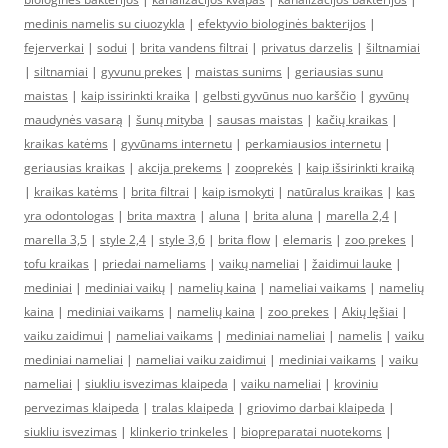
medinis namelis su ciuozykla
|
efektyvio biologinės bakterijos
|
fejerverkai
|
sodui
|
brita vandens filtrai
|
privatus darzelis
|
šiltnamiai
|
siltnamiai
|
gyvunu prekes
|
maistas sunims
|
geriausias sunu
maistas
|
kaip issirinkti kraika
|
gelbsti gyvūnus nuo karščio
|
gyvūnų
maudynės vasarą
|
šunų mityba
|
sausas maistas
|
kačių kraikas
|
kraikas katėms
|
gyvūnams internetu
|
perkamiausios internetu
|
geriausias kraikas
|
akcija prekems
|
zooprekės
|
kaip išsirinkti kraiką
|
kraikas katėms
|
brita filtrai
|
kaip ismokyti
|
natūralus kraikas
|
kas
yra odontologas
|
brita maxtra
|
aluna
|
brita aluna
|
marella 2,4
|
marella 3,5
|
style 2,4
|
style 3,6
|
brita flow
|
elemaris
|
zoo prekes
|
tofu kraikas
|
priedai nameliams
|
vaikų nameliai
|
žaidimui lauke
|
mediniai
|
mediniai vaikų
|
namelių kaina
|
nameliai vaikams
|
namelių
kaina
|
mediniai vaikams
|
namelių kaina
|
zoo prekes
|
Akių lęšiai
|
vaiku zaidimui
|
nameliai vaikams
|
mediniai nameliai
|
namelis
|
vaiku
mediniai nameliai
|
nameliai vaiku zaidimui
|
mediniai vaikams
|
vaiku
nameliai
|
siukliu isvezimas klaipeda
|
vaiku nameliai
|
kroviniu
pervezimas klaipeda
|
tralas klaipeda
|
griovimo darbai klaipeda
|
siukliu isvezimas
|
klinkerio trinkeles
|
biopreparatai nuotekoms
|