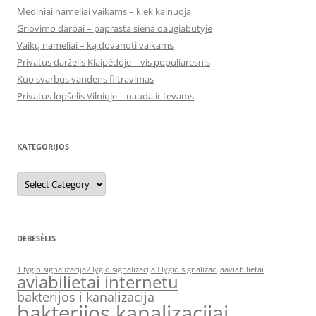
Mediniai nameliai vaikams – kiek kainuoja
Griovimo darbai – paprasta siena daugiabutyje
Vaikų nameliai – ką dovanoti vaikams
Privatus darželis Klaipėdoje – vis populiaresnis
Kuo svarbus vandens filtravimas
Privatus lopšelis Vilniuje – nauda ir tėvams
KATEGORIJOS
Kategorijos
DEBESĖLIS
1 lygio signalizacija
2 lygio signalizacija
3 lygio signalizacija
aviabilietai
aviabilietai internetu
bakterijos i kanalizacija
bakterijos kanalizacijai