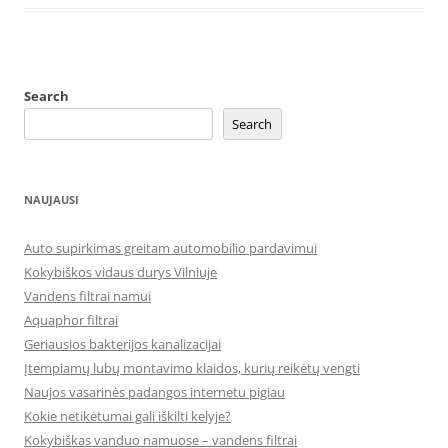
Search
Search
NAUJAUSI
Auto supirkimas greitam automobilio pardavimui
Kokybiškos vidaus durys Vilniuje
Vandens filtrai namui
Aquaphor filtrai
Geriausios bakterijos kanalizacijai
Įtempiamų lubų montavimo klaidos, kurių reikėtų vengti
Naujos vasarinės padangos internetu pigiau
Kokie netikėtumai gali iškilti kelyje?
Kokybiškas vanduo namuose – vandens filtrai