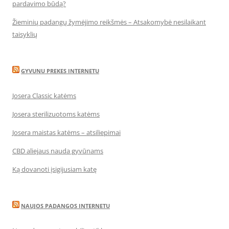
pardavimo būdą?
Žieminių padangų žymėjimo reikšmės – Atsakomybė nesilaikant
taisyklių
GYVUNU PREKES INTERNETU
Josera Classic katėms
Josera sterilizuotoms katėms
Josera maistas katėms – atsiliepimai
CBD aliejaus nauda gyvūnams
Ką dovanoti įsigijusiam katę
NAUJOS PADANGOS INTERNETU