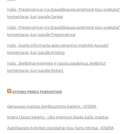
Įrašo „Prezervatyvai yra draugiškiausia priemonė Jūsų sveikatai“
komentaras, kurį parašė Sargiai
Įrašo „Prezervatyvai yra draugiškiausia priemonė Jūsų sveikatai“
komentaras, kurį parašė Prezervatyvai
Įrašo „Svarbi informacija apie vairavimo mokyklą Auruda“
komentaras, kurį parašė Kristina
Įrašo „Skelbimai internete ir nauda patalpinus skelbimą“
komentaras, kurį parašė Robert
GYVUNU PREKIU PARDUOTUVE
Geriausias maistas sterilizuotoms katėms - JOSERA
Josera Classic katėms - Ulta premium klasės kačių maistas
Aukščiausios kokybės standartas Jūsų šuns mitybai - JOSERA