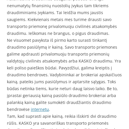
nenumatytų finansinių nuostolių įvykus tam tikriems
draudiminiams įvykiams. Tai leidžia mums jaustis
saugiems. Kiekvienais metais mes turime drausti savo
transporto priemonę privalomuoju civilinės atsakomybės
draudimu. Ieškomas ne brangus, o pigus draudimas.
Ne visuomet pavyksta iš pirmo karto surasti tinkantį
draudimo pasiūlymą ir kainą. Savo transporto priemones
galime apdrausti privalomuoju transporto priemonių
valdytojų civilinės atsakomybės arba KASKO draudimu. Yra
keli poliso paieškos būdai. Pavyzdžiui, galima kreiptis į
draudimo bendroves. Vadybininkai ar brokeriai apskaičiuos
kainą, pateiks jums pasiūlymus ir aptarsite sąlygas. Toks
būdas netinka tiems, kurie neturi daug laisvo laiko. Be to,
įprastai geriausią kainą pasiūlo draudimo brokeriai arba
palankią kainą galite sumokėti draudžiantis draudimo
bendrovėse
internetu
.
Tam, kad suprasti apie kainą, reikia išskirti dvi draudimo
rūšis. KASKO yra savanoriškas transporto priemonės