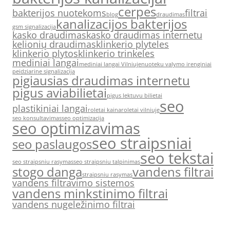
cerpes
bakterijos nuotekoms
filtrai
blog
draudimas
kanalizacijos bakterijos
gsm signalizacija
kasko draudimas
kasko draudimas internetu
kelionių draudimas
klinkerio plyteles
klinkerio plytos
klinkerio trinkeles
mediniai langai
mediniai langai Vilniuje
nuoteku valymo irenginiai
peidziarine signalizacija
pigiausias draudimas internetu
pigus aviabilietai
pigus lektuvu bilietai
seo
plastikiniai langai
roletai kaina
roletai vilniuje
seo konsultavimas
seo optimizacija
seo optimizavimas
seo straipsniai
seo paslaugos
seo tekstai
seo straipsniu rasymas
seo straipsniu talpinimas
stogo danga
vandens filtrai
straipsniu rasymas
vandens filtravimo sistemos
vandens minkstinimo filtrai
vandens nugeležinimo filtrai