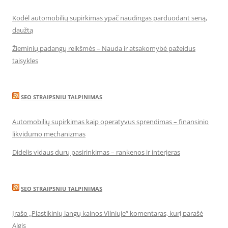
Kodėl automobilių supirkimas ypač naudingas parduodant seną,
daužtą
Žieminių padangų reikšmės – Nauda ir atsakomybė pažeidus
taisykles
SEO STRAIPSNIU TALPINIMAS
Automobilių supirkimas kaip operatyvus sprendimas – finansinio
likvidumo mechanizmas
Didelis vidaus durų pasirinkimas – rankenos ir interjeras
SEO STRAIPSNIU TALPINIMAS
Įrašo „Plastikinių langų kainos Vilniuje“ komentaras, kurį parašė
Algis