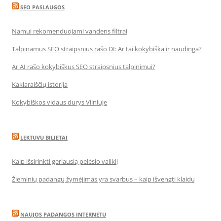
SEO PASLAUGOS
Namui rekomenduojami vandens filtrai
Talpinamus SEO straipsnius rašo DI: Ar tai kokybiška ir naudinga?
Ar AI rašo kokybiškus SEO straipsnius talpinimui?
Kaklaraiščių istorija
Kokybiškos vidaus durys Vilniuje
LEKTUVU BILIETAI
Kaip išsirinkti geriausią pelėsio valiklį
Žieminių padangų žymėjimas yra svarbus – kaip išvengti klaidų
NAUJOS PADANGOS INTERNETU