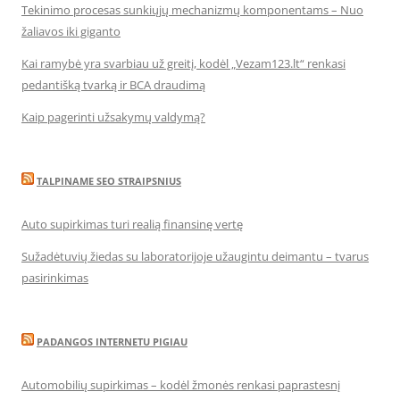
Tekinimo procesas sunkiųjų mechanizmų komponentams – Nuo
žaliavos iki giganto
Kai ramybė yra svarbiau už greitį, kodėl „Vezam123.lt“ renkasi
pedantišką tvarką ir BCA draudimą
Kaip pagerinti užsakymų valdymą?
TALPINAME SEO STRAIPSNIUS
Auto supirkimas turi realią finansinę vertę
Sužadėtuvių žiedas su laboratorijoje užaugintu deimantu – tvarus
pasirinkimas
PADANGOS INTERNETU PIGIAU
Automobilių supirkimas – kodėl žmonės renkasi paprastesnį