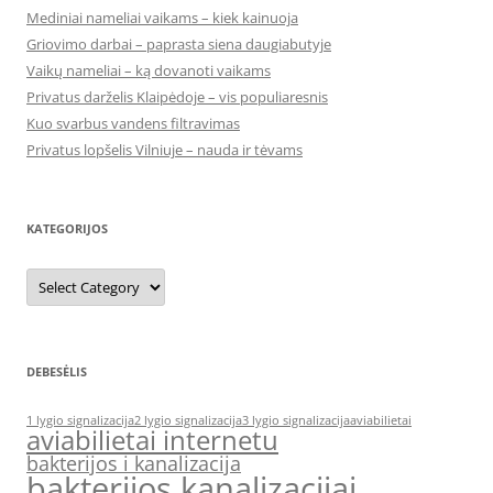
Mediniai nameliai vaikams – kiek kainuoja
Griovimo darbai – paprasta siena daugiabutyje
Vaikų nameliai – ką dovanoti vaikams
Privatus darželis Klaipėdoje – vis populiaresnis
Kuo svarbus vandens filtravimas
Privatus lopšelis Vilniuje – nauda ir tėvams
KATEGORIJOS
Kategorijos
DEBESĖLIS
1 lygio signalizacija
2 lygio signalizacija
3 lygio signalizacija
aviabilietai
aviabilietai internetu
bakterijos i kanalizacija
bakterijos kanalizacijai