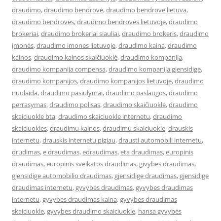
draudimo
,
draudimo bendrovė
,
draudimo bendrove lietuva
,
draudimo bendrovės
,
draudimo bendrovės lietuvoje
,
draudimo
brokeriai
,
draudimo brokeriai siauliai
,
draudimo brokeris
,
draudimo
įmonės
,
draudimo imones lietuvoje
,
draudimo kaina
,
draudimo
kainos
,
draudimo kainos skaičiuoklė
,
draudimo kompanija
,
draudimo kompanija compensa
,
draudimo kompanija gjensidige
,
draudimo kompanijos
,
draudimo kompanijos lietuvoje
,
draudimo
nuolaida
,
draudimo pasiulymai
,
draudimo paslaugos
,
draudimo
perrasymas
,
draudimo polisas
,
draudimo skaičiuoklė
,
draudimo
skaiciuokle bta
,
draudimo skaiciuokle internetu
,
draudimo
skaiciuokles
,
draudimu kainos
,
draudimu skaiciuokle
,
drauskis
internetu
,
drauskis internetu pigiau
,
drausti automobili internetu
,
drudimas
,
e draudimas
,
edraudimas
,
eta draudimas
,
europinis
draudimas
,
europinis sveikatos draudimas
,
givybes draudimas
,
gjensidige automobilio draudimas
,
gjensidige draudimas
,
gjensidige
draudimas internetu
,
gyvybės draudimas
,
gyvybes draudimas
internetu
,
gyvybes draudimas kaina
,
gyvybes draudimas
skaiciuokle
,
gyvybes draudimo skaiciuokle
,
hansa gyvybės