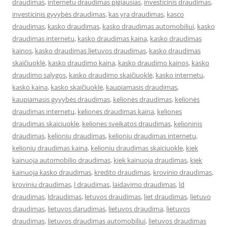
draudimas
,
internetu draudimas pigiausias
,
investicinis draudimas
,
investicinis gyvybės draudimas
,
kas yra draudimas
,
kasco
draudimas
,
kasko draudimas
,
kasko draudimas automobiliui
,
kasko
draudimas internetu
,
kasko draudimas kaina
,
kasko draudimas
kainos
,
kasko draudimas lietuvos draudimas
,
kasko draudimas
skaičiuoklė
,
kasko draudimo kaina
,
kasko draudimo kainos
,
kasko
draudimo salygos
,
kasko draudimo skaičiuoklė
,
kasko internetu
,
kasko kaina
,
kasko skaičiuoklė
,
kaupiamasis draudimas
,
kaupiamasis gyvybės draudimas
,
kelionės draudimas
,
kelionės
draudimas internetu
,
keliones draudimas kaina
,
keliones
draudimas skaiciuokle
,
keliones sveikatos draudimas
,
kelioninis
draudimas
,
kelionių draudimas
,
kelionių draudimas internetu
,
kelionių draudimas kaina
,
kelioniu draudimas skaiciuokle
,
kiek
kainuoja automobilio draudimas
,
kiek kainuoja draudimas
,
kiek
kainuoja kasko draudimas
,
kredito draudimas
,
krovinio draudimas
,
kroviniu draudimas
,
l draudimas
,
laidavimo draudimas
,
ld
draudimas
,
ldraudimas
,
letuvos draudimas
,
liet draudimas
,
lietuvo
draudimas
,
lietuvos darudimas
,
lietuvos draudima
,
lietuvos
draudimas
,
lietuvos draudimas automobiliui
,
lietuvos draudimas