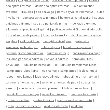
seo optimizavimas
|
vidinis seo optimizavimas
|
kaip optimizuoti
svetaine
|
kriaukles
|
seo apzvalga
|
namu apyvokos reikmenys
|
buitis
|
vaikams
|
seo straipsniu talpinimas
|
bakterijos kanalizacijai
|
saugus
zaidimas vaikams
|
seo straipsniu talpinimas
|
nuo kada ziemines
|
siltnamiai stipruolis atsiliepimai
|
polikarbonatiniai šiltnamiai stipruolis
|
kodel atsiranda pelesis
|
listerijos bakterija
|
zieminio langu skyscio
savybes
|
vaiku zaidimui
|
bioloģiskie risinājumi
|
geriausios
kanalizacijos bakterijos
|
adblue skystis
|
buhalterine apskaita
|
parama privaciam darzeliui
|
darzeliai gelbeja
|
pasirinkimas vilniuje
|
ieskome geriausio darzelio
|
privatus darzelis
|
itempiamu lubu
privalumai
|
lubu kaina netrukdo
|
kiek kainuoja itempiamos lubos
|
itempiamos lubos kaina
|
kiek kainuoja itempiamos
|
kiek kainuoja
lubos
|
lubu kainos
|
lubu rusys vilniuje
|
lubos vilniuje
|
siltnamiai
|
turbinu remontas kaune
|
turbinu remontas klaipeda
|
straipsniai
katems
|
sveika kate
|
gyvunu prekes
|
vidinis optimizavimas
|
pasiskolinti nesudėtinga
|
paskolos internetu
|
paskolos internetu
|
greitasis kreditas
|
greitas kreditas
|
greitas kreditas internetu
|
greitieji kreditai internetu
|
kreditas internetu
|
paskolos