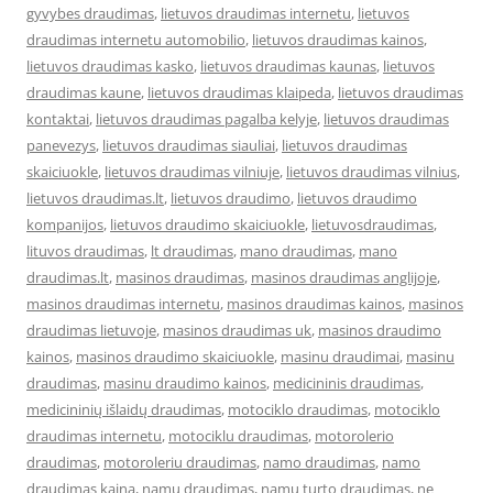
gyvybes draudimas
,
lietuvos draudimas internetu
,
lietuvos
draudimas internetu automobilio
,
lietuvos draudimas kainos
,
lietuvos draudimas kasko
,
lietuvos draudimas kaunas
,
lietuvos
draudimas kaune
,
lietuvos draudimas klaipeda
,
lietuvos draudimas
kontaktai
,
lietuvos draudimas pagalba kelyje
,
lietuvos draudimas
panevezys
,
lietuvos draudimas siauliai
,
lietuvos draudimas
skaiciuokle
,
lietuvos draudimas vilniuje
,
lietuvos draudimas vilnius
,
lietuvos draudimas.lt
,
lietuvos draudimo
,
lietuvos draudimo
kompanijos
,
lietuvos draudimo skaiciuokle
,
lietuvosdraudimas
,
lituvos draudimas
,
lt draudimas
,
mano draudimas
,
mano
draudimas.lt
,
masinos draudimas
,
masinos draudimas anglijoje
,
masinos draudimas internetu
,
masinos draudimas kainos
,
masinos
draudimas lietuvoje
,
masinos draudimas uk
,
masinos draudimo
kainos
,
masinos draudimo skaiciuokle
,
masinu draudimai
,
masinu
draudimas
,
masinu draudimo kainos
,
medicininis draudimas
,
medicininių išlaidų draudimas
,
motociklo draudimas
,
motociklo
draudimas internetu
,
motociklu draudimas
,
motorolerio
draudimas
,
motoroleriu draudimas
,
namo draudimas
,
namo
draudimas kaina
,
namu draudimas
,
namu turto draudimas
,
ne