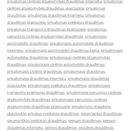
privalomas civilines atsakomybes draudimas internetu
,
privalomas
civilinės atsakomybės draudimas skaiciuokle
,
privalomas
draudimas
,
privalomas draudimas internetu
,
privalomas
draudimas skaiciuokle
,
privalomas sveikatos draudimas
,
privalomas transporto draudimas skaiciuokle
,
privalomas
vairuotoju civilines atsakomybes draudimas
,
privalomasis
automobilio draudimas
,
privalomasis automobilio draudimas
internetu
,
privalomasis automobilio draudimas kaina
,
privalomasis
automobiliu draudimas
,
privalomasis civilinės atsakomybės
draudimas
,
privalomasis civilinis automobilio draudimas
,
privalomasis civilinis draudimas
,
privalomasis draudimas
,
privalomasis draudimas internetu
,
privalomasis draudimas
skaiciuokle
,
privalomasis sveikatos draudimas
,
privalomasis
transporto priemonių draudimas
,
privalomasis vairuotojų civilinės
atsakomybės draudimas
,
privalomasis vairuotojų civilinės
atsakomybės draudimas skaiciuokle
,
privalomojo draudimo
skaiciuokle
,
privatus sveikatos draudimas
,
repatriacijos draudimas
,
savanoriškas sveikatos draudimas
,
seesam draudimas
,
seesam
draudimas internetu
,
seimos draudimas
,
socialinis draudimas
,