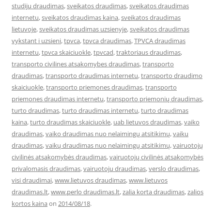
studiju draudimas
,
sveikatos draudimas
,
sveikatos draudimas
internetu
,
sveikatos draudimas kaina
,
sveikatos draudimas
lietuvoje
,
sveikatos draudimas uzsienyje
,
sveikatos draudimas
vykstant i uzsieni
,
tpvca
,
tpvca draudimas
,
TPVCA draudimas
internetu
,
tpvca skaiciuokle
,
tpvcad
,
traktoriaus draudimas
,
transporto civilines atsakomybes draudimas
,
transporto
draudimas
,
transporto draudimas internetu
,
transporto draudimo
skaiciuokle
,
transporto priemones draudimas
,
transporto
priemones draudimas internetu
,
transporto priemonių draudimas
,
turto draudimas
,
turto draudimas internetu
,
turto draudimas
kaina
,
turto draudimas skaiciuokle
,
uab lietuvos draudimas
,
vaiko
draudimas
,
vaiko draudimas nuo nelaimingų atsitikimų
,
vaiku
draudimas
,
vaikų draudimas nuo nelaimingų atsitikimų
,
vairuotojų
civilinės atsakomybės draudimas
,
vairuotojų civilinės atsakomybės
privalomasis draudimas
,
vairuotoju draudimas
,
verslo draudimas
,
visi draudimai
,
www.lietuvos draudimas
,
www.lietuvos
draudimas.lt
,
www.perlo draudimas.lt
,
zalia korta draudimas
,
zalios
kortos kaina
on
2014/08/18
.