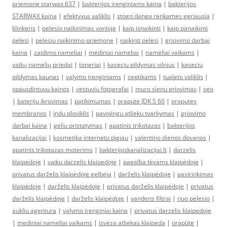
priemone starwax 637
|
bakterijos irenginiams kaina
|
bakterijos
STARWAX kaina
|
efektyvus valiklis
|
stogo danga renkames geriausia
|
klinkeris
|
pelesio naikinimas vonioje
|
kaip isnaikinti
|
kaip panaikinti
pelesi
|
pelesiu naikinimo priemone
|
naikinti pelesi
|
griovimo darbai
kaina
|
zaidimo nameliai
|
mediniai nameliai
|
nameliai vaikams
|
vaikų namelių priedai
|
toneriai
|
kaseciu pildymas vilnius
|
kaseciu
pildymas kaunas
|
valymo įrenginiams
|
septikams
|
tualeto valiklis
|
spausdintuvu kainos
|
vestuviu fotografai
|
muro sienu griovimas
|
seo
|
bateriju ikrovimas
|
patikimumas
|
orapute JDK S 60
|
oraputes
membranos
|
indu ploviklis
|
pavojingu atlieku tvarkymas
|
griovimo
darbai kaina
|
geliu pristatymas
|
apatinis trikotazas
|
bakterijos
kanalizacijai
|
kosmetika internetu pigiau
|
valentino dienos dovanos
|
apatinis trikotazas moterims
|
bakterijoskanalizacijai.lt
|
darzelis
klaipedoje
|
vaiku darzelis klaipedoje
|
pagalba tėvams klaipėdoje
|
privatus darželis klaipėdoje gelbėja
|
darželis klaipėdoje
|
pasirinkimas
klaipėdoje
|
darželis klaipėdoje
|
privatus darželis klaipėdoje
|
privatus
darželis klaipėdoje
|
darželis klaipėdoje
|
vandens filtrai
|
nuo pelesio
|
aukliu agentura
|
valymo irenginiai kaina
|
privatus darzelis klaipedoje
|
mediniai nameliai vaikams
|
isveza atliekas klaipeda
|
orapūte
|