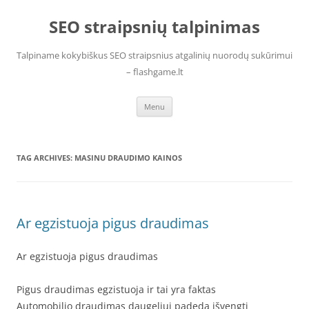
Skip
to
SEO straipsnių talpinimas
content
Talpiname kokybiškus SEO straipsnius atgalinių nuorodų sukūrimui
– flashgame.lt
Menu
TAG ARCHIVES:
MASINU DRAUDIMO KAINOS
Ar egzistuoja pigus draudimas
Ar egzistuoja pigus draudimas
Pigus draudimas egzistuoja ir tai yra faktas
Automobilio draudimas daugeliui padeda išvengti