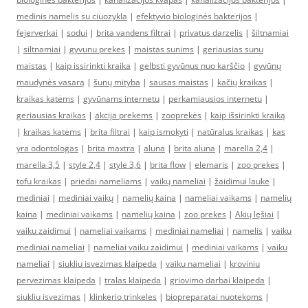
medinis namelis su ciuozykla
|
efektyvio biologinės bakterijos
|
fejerverkai
|
sodui
|
brita vandens filtrai
|
privatus darzelis
|
šiltnamiai
|
siltnamiai
|
gyvunu prekes
|
maistas sunims
|
geriausias sunu
maistas
|
kaip issirinkti kraika
|
gelbsti gyvūnus nuo karščio
|
gyvūnų
maudynės vasarą
|
šunų mityba
|
sausas maistas
|
kačių kraikas
|
kraikas katėms
|
gyvūnams internetu
|
perkamiausios internetu
|
geriausias kraikas
|
akcija prekems
|
zooprekės
|
kaip išsirinkti kraiką
|
kraikas katėms
|
brita filtrai
|
kaip ismokyti
|
natūralus kraikas
|
kas
yra odontologas
|
brita maxtra
|
aluna
|
brita aluna
|
marella 2,4
|
marella 3,5
|
style 2,4
|
style 3,6
|
brita flow
|
elemaris
|
zoo prekes
|
tofu kraikas
|
priedai nameliams
|
vaikų nameliai
|
žaidimui lauke
|
mediniai
|
mediniai vaikų
|
namelių kaina
|
nameliai vaikams
|
namelių
kaina
|
mediniai vaikams
|
namelių kaina
|
zoo prekes
|
Akių lęšiai
|
vaiku zaidimui
|
nameliai vaikams
|
mediniai nameliai
|
namelis
|
vaiku
mediniai nameliai
|
nameliai vaiku zaidimui
|
mediniai vaikams
|
vaiku
nameliai
|
siukliu isvezimas klaipeda
|
vaiku nameliai
|
kroviniu
pervezimas klaipeda
|
tralas klaipeda
|
griovimo darbai klaipeda
|
siukliu isvezimas
|
klinkerio trinkeles
|
biopreparatai nuotekoms
|