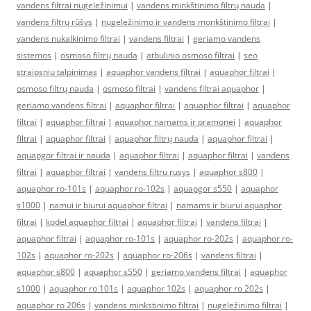
vandens filtrai nugeležinimui
|
vandens minkštinimo filtrų nauda
|
vandens filtrų rūšys
|
nugeležinimo ir vandens monkštinimo filtrai
|
vandens nukalkinimo filtrai
|
vandens filtrai
|
geriamo vandens
sistemos
|
osmoso filtrų nauda
|
atbulinio osmoso filtrai
|
seo
straipsniu talpinimas
|
aquaphor vandens filtrai
|
aquaphor filtrai
|
osmoso filtrų nauda
|
osmoso filtrai
|
vandens filtrai aquaphor
|
geriamo vandens filtrai
|
aquaphor filtrai
|
aquaphor filtrai
|
aquaphor
filtrai
|
aquaphor filtrai
|
aquaphor namams ir pramonei
|
aquaphor
filtrai
|
aquaphor filtrai
|
aquaphor filtrų nauda
|
aquaphor filtrai
|
aquapgor filtrai ir nauda
|
aquaphor filtrai
|
aquaphor filtrai
|
vandens
filtrai
|
aquaphor filtrai
|
vandens filtru rusys
|
aquaphor s800
|
aquaphor ro-101s
|
aquaphor ro-102s
|
aquapgor s550
|
aquaphor
s1000
|
namui ir biurui aquaphor filtrai
|
namams ir biurui aquaphor
filtrai
|
kodel aquaphor filtrai
|
aquaphor filtrai
|
vandens filtrai
|
aquaphor filtrai
|
aquaphor ro-101s
|
aquaphor ro-202s
|
aquaphor ro-
102s
|
aquaphor ro-202s
|
aquaphor ro-206s
|
vandens filtrai
|
aquaphor s800
|
aquaphor s550
|
geriamo vandens filtrai
|
aquaphor
s1000
|
aquaphor ro 101s
|
aquaphor 102s
|
aquaphor ro 202s
|
aquaphor ro 206s
|
vandens minkstinimo filtrai
|
nugeležinimo filtrai
|