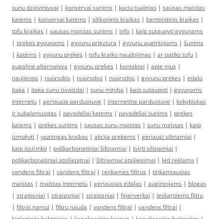
sunu dziovintuvai
|
konservai sunims
|
kaciu tualetas
|
sausas maistas
katems
|
konservai katems
|
silikoninis kraikas
|
bentonitinis kraikas
|
tofu kraikas
|
sausas maistas sunims
|
info
|
kaip sutaupyti gyvunams
|
prekes gyvunams
|
gyvunu prieziura
|
gyvunu augintojams
|
šunims
|
katėms
|
gyvunu prekes
|
tofu kraiko naudojimas
|
ar patiks tofu
|
augalinė alternatyva
|
gyvunu prekes
|
kontaktai
|
apie mus
|
naujienos
|
nuorodos
|
nuorodos
|
nuorodos
|
gyvunu prekes
|
edalo
itaka
|
itaka sunu isvaizdai
|
sunu mityba
|
kaip sutaupyti
|
gyvunams
internetu
|
geriausia parduotuve
|
internetine parduotuve
|
kokybiskas
ir subalansuotas
|
pavadeliai katems
|
pavadeliai sunims
|
prekes
katems
|
prekes sunims
|
sausas sunu maistas
|
sunu maistas
|
kaip
ismokyti
|
ypatingas kraikas
|
akcija prekems
|
geriausi siltnamiai
|
kaip issirinkti
|
polikarbonatiniai šiltnamiai
|
tvirti siltnamiai
|
polikarbonatiniai atsiliepimai
|
šiltnamiai atsiliepimai
|
led reklama
|
vandens filtrai
|
vandens filtrai
|
renkamės filtrus
|
tinkamiausias
maistas
|
maistas internetu
|
geriausias ėdalas
|
augintojams
|
blogas
|
straipsniai
|
straipsniai
|
straipsniai
|
fejerverkai
|
ieskantiems filtru
|
filtrai namui
|
filtru nauda
|
vandens filtrai
|
vandens filtrai
|
biologinės bakterijos
|
kanalizacijos kvapas
|
kanalizacijos bakterijos
|