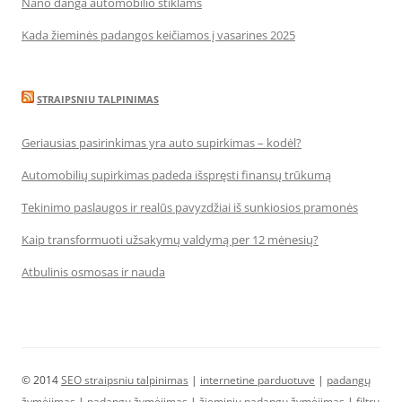
Nano danga automobilio stiklams
Kada žieminės padangos keičiamos į vasarines 2025
STRAIPSNIU TALPINIMAS
Geriausias pasirinkimas yra auto supirkimas – kodėl?
Automobilių supirkimas padeda išspręsti finansų trūkumą
Tekinimo paslaugos ir realūs pavyzdžiai iš sunkiosios pramonės
Kaip transformuoti užsakymų valdymą per 12 mėnesių?
Atbulinis osmosas ir nauda
© 2014
SEO straipsniu talpinimas
|
internetine parduotuve
|
padangų
žymėjimas
|
padangų žymėjimas
|
žieminių padangų žymėjimas
|
filtrų