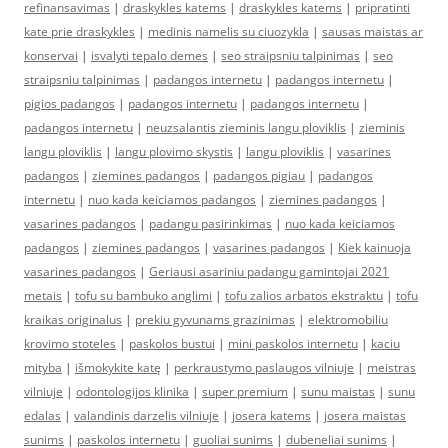
refinansavimas
|
draskykles katems
|
draskykles katems
|
pripratinti
kate prie draskykles
|
medinis namelis su ciuozykla
|
sausas maistas ar
konservai
|
isvalyti tepalo demes
|
seo straipsniu talpinimas
|
seo
straipsniu talpinimas
|
padangos internetu
|
padangos internetu
|
pigios padangos
|
padangos internetu
|
padangos internetu
|
padangos internetu
|
neuzsalantis zieminis langu ploviklis
|
zieminis
langu ploviklis
|
langu plovimo skystis
|
langu ploviklis
|
vasarines
padangos
|
ziemines padangos
|
padangos pigiau
|
padangos
internetu
|
nuo kada keiciamos padangos
|
ziemines padangos
|
vasarines padangos
|
padangu pasirinkimas
|
nuo kada keiciamos
padangos
|
ziemines padangos
|
vasarines padangos
|
Kiek kainuoja
vasarines padangos
|
Geriausi asariniu padangu gamintojai 2021
metais
|
tofu su bambuko anglimi
|
tofu zalios arbatos ekstraktu
|
tofu
kraikas originalus
|
prekiu gyvunams grazinimas
|
elektromobiliu
krovimo stoteles
|
paskolos bustui
|
mini paskolos internetu
|
kaciu
mityba
|
išmokykite katę
|
perkraustymo paslaugos vilniuje
|
meistras
vilniuje
|
odontologijos klinika
|
super premium
|
sunu maistas
|
sunu
edalas
|
valandinis darzelis vilniuje
|
josera katems
|
josera maistas
sunims
|
paskolos internetu
|
guoliai sunims
|
dubeneliai sunims
|