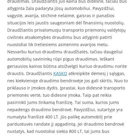
draudimas. Draudžiantis juo kaina bus didesnė, tačiau bus
atlyginta žala padaryta jūsų automobiliui. Pavyzdžiui,
vagystė, avarija, stichinė nelaimė, gaisras ir panašios
situacijos leis jaustis saugesniam dėl finansinių nuostolių.
Draudžiantis privalomuoju transporto priemonių valdytojų
civilinės atsakomybės draudimu bus atlyginti patirti
nuostoliai tik tretiesiems asmenims avarijos metu.
Nesvarbu kuriuo draudimu draudžiatės, tačiau daugeliui
automobilių savininkų rūpi pigus draudimas. Ieškant
geriausios kainos būtina atsižvelgti kuriuo draudimu norite
draustis. Draudžiantis
KASKO
atkreipkite dėmesį į sąlygas,
nes kiekvienoje draudimo bendrovėje jos gali skirtis. Nuo to
priklauso ir įmokos dydis. Įprastai, kuo didesnė transporto
priemonės vertė, tuo didesnė įmoka. Taip pat reikia
pasirinkti jums tinkamą franšizę. Tai suma, kurios jums
nepadengs draudimo bendrovė. Pavyzdžiui, sutartyje yra
numatyta franšizė 400 LT. Jūs palikę automobilį prie
parduotuvės randate jį apgadintą. Jei draudimo bendrovė
nustatys, kad nuostoliai siekia 800 LT, tai jums bus