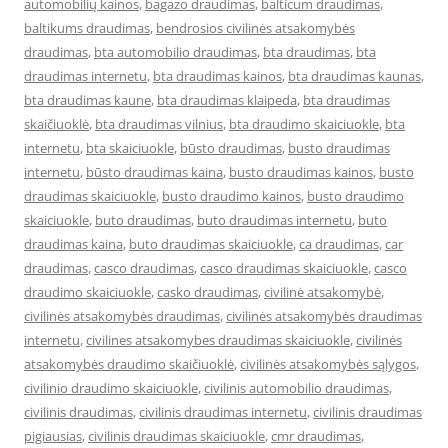
automobilių kainos
,
bagazo draudimas
,
balticum draudimas
,
baltikums draudimas
,
bendrosios civilinės atsakomybės
draudimas
,
bta automobilio draudimas
,
bta draudimas
,
bta
draudimas internetu
,
bta draudimas kainos
,
bta draudimas kaunas
,
bta draudimas kaune
,
bta draudimas klaipeda
,
bta draudimas
skaičiuoklė
,
bta draudimas vilnius
,
bta draudimo skaiciuokle
,
bta
internetu
,
bta skaiciuokle
,
būsto draudimas
,
busto draudimas
internetu
,
būsto draudimas kaina
,
busto draudimas kainos
,
busto
draudimas skaiciuokle
,
busto draudimo kainos
,
busto draudimo
skaiciuokle
,
buto draudimas
,
buto draudimas internetu
,
buto
draudimas kaina
,
buto draudimas skaiciuokle
,
ca draudimas
,
car
draudimas
,
casco draudimas
,
casco draudimas skaiciuokle
,
casco
draudimo skaiciuokle
,
casko draudimas
,
civilinė atsakomybė
,
civilinės atsakomybės draudimas
,
civilinės atsakomybės draudimas
internetu
,
civilines atsakomybes draudimas skaiciuokle
,
civilinės
atsakomybės draudimo skaičiuoklė
,
civilinės atsakomybės sąlygos
,
civilinio draudimo skaiciuokle
,
civilinis automobilio draudimas
,
civilinis draudimas
,
civilinis draudimas internetu
,
civilinis draudimas
pigiausias
,
civilinis draudimas skaiciuokle
,
cmr draudimas
,