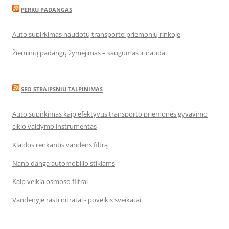
PERKU PADANGAS
Auto supirkimas naudotų transporto priemonių rinkoje
Žieminių padangų žymėjimas – saugumas ir nauda
SEO STRAIPSNIU TALPINIMAS
Auto supirkimas kaip efektyvus transporto priemonės gyvavimo
ciklo valdymo instrumentas
Klaidos renkantis vandens filtrą
Nano danga automobilio stiklams
Kaip veikia osmoso filtrai
Vandenyje rasti nitratai - poveikis sveikatai