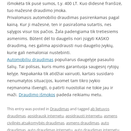
išmokėta tik pusė sumos, t.y. 400 LT. Kuo didesnė franšizė,
tuo mažesnė draudimo įmoka.
Privalomasis automobilio draudimas pasirenkamas pagal
kainą. Kur ji mažesnė, ten ir pasirašoma sutartis, nes
sąlygos visur tos pačios. Žala padengiama tik tretiesiems
asmenims. Būtent dėl to daugelis nori įsigyti KASKO
draudimą, nes galima apsidrausti nuo daugelio įvykių,
kurie gali nemaloniai nustebinti.
Automobilių draudimas
populiarus daugelyje pasaulio
šalių. Tai polisas, kuris mums garantuoja saugesnį rytojų
kelyje. Nepakanka tik atidžiai vairuoti, kartais susidaro
nenumatytos situacijos, kuomet tam tikro įvykio
neįmanoma išvengti, o patirti nuostoliai ne tokie jau ir
maži.
Draudimo išmokos
padeda reikiamu metu.
This entry was posted in
Draudimas
and tagged
ab lietuvos
draudimas
,
apsidrausk internetu
,
apsidrausti internetu
,
asmens
civilinės atsakomybės draudimas
,
asmens draudimas
,
auto
draudimas
,
auto draudimas internetu
,
auto draudimas internetu