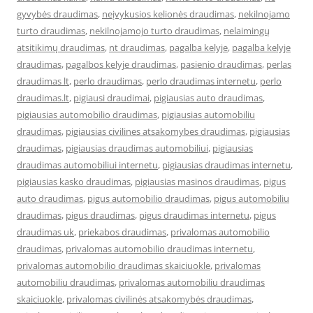
gyvybės draudimas
,
neįvykusios kelionės draudimas
,
nekilnojamo
turto draudimas
,
nekilnojamojo turto draudimas
,
nelaimingų
atsitikimų draudimas
,
nt draudimas
,
pagalba kelyje
,
pagalba kelyje
draudimas
,
pagalbos kelyje draudimas
,
pasienio draudimas
,
perlas
draudimas lt
,
perlo draudimas
,
perlo draudimas internetu
,
perlo
draudimas.lt
,
pigiausi draudimai
,
pigiausias auto draudimas
,
pigiausias automobilio draudimas
,
pigiausias automobiliu
draudimas
,
pigiausias civilines atsakomybes draudimas
,
pigiausias
draudimas
,
pigiausias draudimas automobiliui
,
pigiausias
draudimas automobiliui internetu
,
pigiausias draudimas internetu
,
pigiausias kasko draudimas
,
pigiausias masinos draudimas
,
pigus
auto draudimas
,
pigus automobilio draudimas
,
pigus automobiliu
draudimas
,
pigus draudimas
,
pigus draudimas internetu
,
pigus
draudimas uk
,
priekabos draudimas
,
privalomas automobilio
draudimas
,
privalomas automobilio draudimas internetu
,
privalomas automobilio draudimas skaiciuokle
,
privalomas
automobiliu draudimas
,
privalomas automobiliu draudimas
skaiciuokle
,
privalomas civilinės atsakomybės draudimas
,