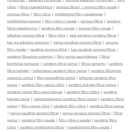
rūšys
|
filtrai nugeležinimui
|
osmoso filtrai> |
osmoso filtrų nauda
|
osmoso filtrai
|
filtrų rūšys
|
minkštinimo filtrų naudojimas
|
minkštinimo sistema
|
filtrų rūšys ir nauda
|
osmoso filtrai
|
vandens
filtrai nukalkinimui
|
vandens filtrų nauda
|
osmoso filtrų nauda
|
atbulinio osmoso filtrai
|
filtrų rūšys
|
apie geriamo vandens filtrus
|
kas yra atbulinis osmosas
|
namui naudingi osmoso filtrai
|
osmoso
filtrų nauda
|
naudingi osmoso filtrai
|
kuo naudingi osmoso filtrai
|
vandens filtravimo sistemos
|
filtrų namui pasirinkimas
|
filtrai
komfortui namuose
|
vandens filtrai namui
|
filtrai namams
|
vandens
filtrai kokybei
|
tinkamiausi vandens filtrai namui
|
vandens filtravimo
sistemos namui
|
filtrų sprendimai namui
|
ieškome vandens filtrų
namui
|
vandens filtrų namui rūšys
|
vandens kokybei filtrai namui
|
vandens namui filtrų pasirinkimas
|
vandens filtrų rtūšys
|
vandens
kokybei name
|
rekomenduojami vandens filtrai namui
|
vandens filtrai
namui
|
filtrų namui rūšys
|
vandens filtrų rūšys
|
vandens filtrai namui
|
namui naudingi osmoso filtrai
|
namui geriausi osmoso filtrai
|
filtrai
namui
|
vandens filtrų nauda
|
filtrų rūšys ir nauda
|
vandens filtrų
rūšys
|
vandens minkštinimo filtrai
|
nugeležinimo filtrų nauda
|