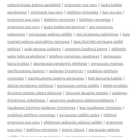
pelesio kvapa galima panaikinti
|
priemone nuo voru
|
lauko kubilai
pardavimui
|
priemonė nuo vorų
|
telefonų remontas
|
kas yra seo
|
priemone nuo voru
|
telefonų remontas
|
telefonų remontas
|
priemonė nuo vorų
|
lauko kubilai pardavimui
|
seo straipsniu
talpinimas
|
geriausias pelėsio valiklis
|
seo straipsniu talpinimas
|
kaip
isvengti pelesio atsiradimo namuose
|
kaip išsirinkti geriausią valiklį
pelėsiui
|
puiki dovana vaikams
|
smagiam žaidimui kieme
|
aikštelės
vaikų laiko praleidimui
|
telefonų remontas naudingas
|
geriausias
kaciu kraikas
|
dazniausiai gendantys telefonai
|
geriausias maistas
sterilizuotoms katėms
|
padangų žymėjimas
|
mobiliųjų telefonų
remontas
|
sterilizuotoms katėms geriausias
|
kiek kainuoja kubilai
|
dažnai gendantys telefonai
|
geriausias vonios valiklis
|
elektromobiliu
ikrovimo stoteliu pletra lietuvoje
|
lietuvoje daugeja stoteliu
|
padangų
žymėjimas reikalingas
|
vasarinės padangos elektromobiliams
|
naudingas žieminių padangų žymėjimas
|
kuo naudingas remontas
|
mobiliųjų telefonų remontas
|
geriausias valiklis peliui
|
efektyvi
priemone nuo voru
|
efektyviai veikiantis pelėsio valiklis
|
priemonė
nuo vorų
|
telefonų remontas
|
josera classic
|
geriausias pelesio
valiklis
|
kas yra seo straipsniai
|
seo straipsniu talpinimas
|
isorinis