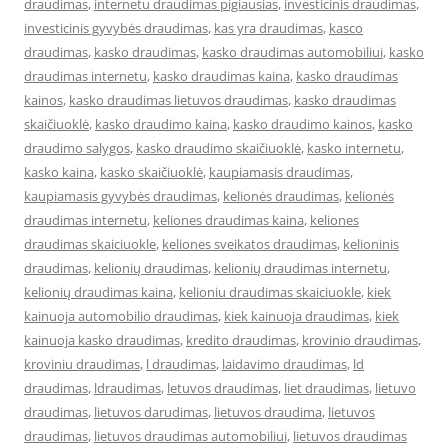
draudimas
,
internetu draudimas pigiausias
,
investicinis draudimas
,
investicinis gyvybės draudimas
,
kas yra draudimas
,
kasco
draudimas
,
kasko draudimas
,
kasko draudimas automobiliui
,
kasko
draudimas internetu
,
kasko draudimas kaina
,
kasko draudimas
kainos
,
kasko draudimas lietuvos draudimas
,
kasko draudimas
skaičiuoklė
,
kasko draudimo kaina
,
kasko draudimo kainos
,
kasko
draudimo salygos
,
kasko draudimo skaičiuoklė
,
kasko internetu
,
kasko kaina
,
kasko skaičiuoklė
,
kaupiamasis draudimas
,
kaupiamasis gyvybės draudimas
,
kelionės draudimas
,
kelionės
draudimas internetu
,
keliones draudimas kaina
,
keliones
draudimas skaiciuokle
,
keliones sveikatos draudimas
,
kelioninis
draudimas
,
kelionių draudimas
,
kelionių draudimas internetu
,
kelionių draudimas kaina
,
kelioniu draudimas skaiciuokle
,
kiek
kainuoja automobilio draudimas
,
kiek kainuoja draudimas
,
kiek
kainuoja kasko draudimas
,
kredito draudimas
,
krovinio draudimas
,
kroviniu draudimas
,
l draudimas
,
laidavimo draudimas
,
ld
draudimas
,
ldraudimas
,
letuvos draudimas
,
liet draudimas
,
lietuvo
draudimas
,
lietuvos darudimas
,
lietuvos draudima
,
lietuvos
draudimas
,
lietuvos draudimas automobiliui
,
lietuvos draudimas