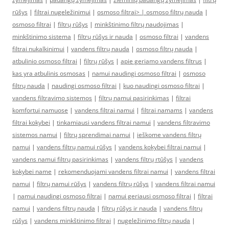
rūšys
|
filtrai nugeležinimui
|
osmoso filtrai> |
osmoso filtrų nauda
|
osmoso filtrai
|
filtrų rūšys
|
minkštinimo filtrų naudojimas
|
minkštinimo sistema
|
filtrų rūšys ir nauda
|
osmoso filtrai
|
vandens
filtrai nukalkinimui
|
vandens filtrų nauda
|
osmoso filtrų nauda
|
atbulinio osmoso filtrai
|
filtrų rūšys
|
apie geriamo vandens filtrus
|
kas yra atbulinis osmosas
|
namui naudingi osmoso filtrai
|
osmoso
filtrų nauda
|
naudingi osmoso filtrai
|
kuo naudingi osmoso filtrai
|
vandens filtravimo sistemos
|
filtrų namui pasirinkimas
|
filtrai
komfortui namuose
|
vandens filtrai namui
|
filtrai namams
|
vandens
filtrai kokybei
|
tinkamiausi vandens filtrai namui
|
vandens filtravimo
sistemos namui
|
filtrų sprendimai namui
|
ieškome vandens filtrų
namui
|
vandens filtrų namui rūšys
|
vandens kokybei filtrai namui
|
vandens namui filtrų pasirinkimas
|
vandens filtrų rtūšys
|
vandens
kokybei name
|
rekomenduojami vandens filtrai namui
|
vandens filtrai
namui
|
filtrų namui rūšys
|
vandens filtrų rūšys
|
vandens filtrai namui
|
namui naudingi osmoso filtrai
|
namui geriausi osmoso filtrai
|
filtrai
namui
|
vandens filtrų nauda
|
filtrų rūšys ir nauda
|
vandens filtrų
rūšys
|
vandens minkštinimo filtrai
|
nugeležinimo filtrų nauda
|