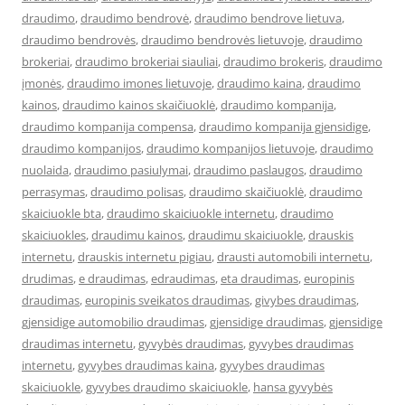
draudimo
,
draudimo bendrovė
,
draudimo bendrove lietuva
,
draudimo bendrovės
,
draudimo bendrovės lietuvoje
,
draudimo
brokeriai
,
draudimo brokeriai siauliai
,
draudimo brokeris
,
draudimo
įmonės
,
draudimo imones lietuvoje
,
draudimo kaina
,
draudimo
kainos
,
draudimo kainos skaičiuoklė
,
draudimo kompanija
,
draudimo kompanija compensa
,
draudimo kompanija gjensidige
,
draudimo kompanijos
,
draudimo kompanijos lietuvoje
,
draudimo
nuolaida
,
draudimo pasiulymai
,
draudimo paslaugos
,
draudimo
perrasymas
,
draudimo polisas
,
draudimo skaičiuoklė
,
draudimo
skaiciuokle bta
,
draudimo skaiciuokle internetu
,
draudimo
skaiciuokles
,
draudimu kainos
,
draudimu skaiciuokle
,
drauskis
internetu
,
drauskis internetu pigiau
,
drausti automobili internetu
,
drudimas
,
e draudimas
,
edraudimas
,
eta draudimas
,
europinis
draudimas
,
europinis sveikatos draudimas
,
givybes draudimas
,
gjensidige automobilio draudimas
,
gjensidige draudimas
,
gjensidige
draudimas internetu
,
gyvybės draudimas
,
gyvybes draudimas
internetu
,
gyvybes draudimas kaina
,
gyvybes draudimas
skaiciuokle
,
gyvybes draudimo skaiciuokle
,
hansa gyvybės