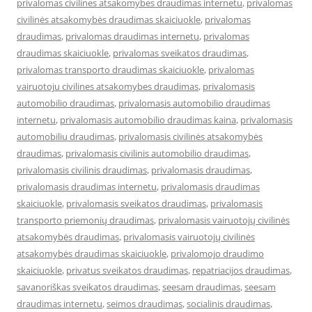
privalomas civilines atsakomybes draudimas internetu
,
privalomas
civilinės atsakomybės draudimas skaiciuokle
,
privalomas
draudimas
,
privalomas draudimas internetu
,
privalomas
draudimas skaiciuokle
,
privalomas sveikatos draudimas
,
privalomas transporto draudimas skaiciuokle
,
privalomas
vairuotoju civilines atsakomybes draudimas
,
privalomasis
automobilio draudimas
,
privalomasis automobilio draudimas
internetu
,
privalomasis automobilio draudimas kaina
,
privalomasis
automobiliu draudimas
,
privalomasis civilinės atsakomybės
draudimas
,
privalomasis civilinis automobilio draudimas
,
privalomasis civilinis draudimas
,
privalomasis draudimas
,
privalomasis draudimas internetu
,
privalomasis draudimas
skaiciuokle
,
privalomasis sveikatos draudimas
,
privalomasis
transporto priemonių draudimas
,
privalomasis vairuotojų civilinės
atsakomybės draudimas
,
privalomasis vairuotojų civilinės
atsakomybės draudimas skaiciuokle
,
privalomojo draudimo
skaiciuokle
,
privatus sveikatos draudimas
,
repatriacijos draudimas
,
savanoriškas sveikatos draudimas
,
seesam draudimas
,
seesam
draudimas internetu
,
seimos draudimas
,
socialinis draudimas
,