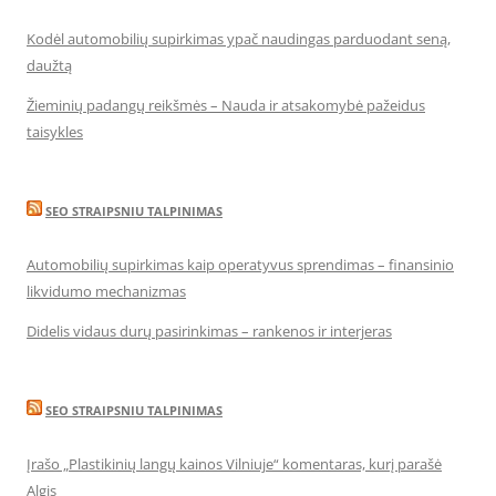
Kodėl automobilių supirkimas ypač naudingas parduodant seną,
daužtą
Žieminių padangų reikšmės – Nauda ir atsakomybė pažeidus
taisykles
SEO STRAIPSNIU TALPINIMAS
Automobilių supirkimas kaip operatyvus sprendimas – finansinio
likvidumo mechanizmas
Didelis vidaus durų pasirinkimas – rankenos ir interjeras
SEO STRAIPSNIU TALPINIMAS
Įrašo „Plastikinių langų kainos Vilniuje“ komentaras, kurį parašė
Algis