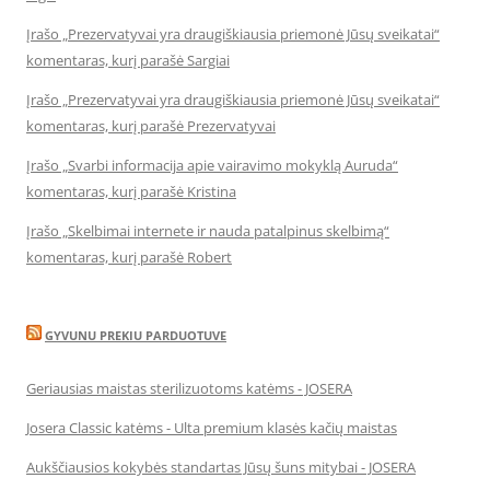
Įrašo „Prezervatyvai yra draugiškiausia priemonė Jūsų sveikatai“
komentaras, kurį parašė Sargiai
Įrašo „Prezervatyvai yra draugiškiausia priemonė Jūsų sveikatai“
komentaras, kurį parašė Prezervatyvai
Įrašo „Svarbi informacija apie vairavimo mokyklą Auruda“
komentaras, kurį parašė Kristina
Įrašo „Skelbimai internete ir nauda patalpinus skelbimą“
komentaras, kurį parašė Robert
GYVUNU PREKIU PARDUOTUVE
Geriausias maistas sterilizuotoms katėms - JOSERA
Josera Classic katėms - Ulta premium klasės kačių maistas
Aukščiausios kokybės standartas Jūsų šuns mitybai - JOSERA