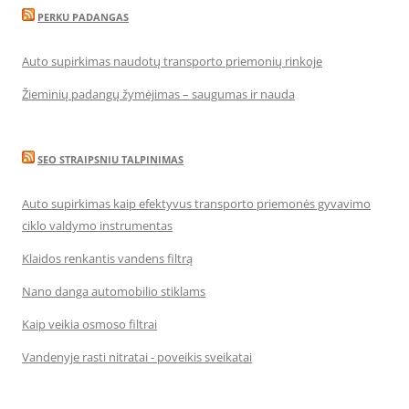
PERKU PADANGAS
Auto supirkimas naudotų transporto priemonių rinkoje
Žieminių padangų žymėjimas – saugumas ir nauda
SEO STRAIPSNIU TALPINIMAS
Auto supirkimas kaip efektyvus transporto priemonės gyvavimo
ciklo valdymo instrumentas
Klaidos renkantis vandens filtrą
Nano danga automobilio stiklams
Kaip veikia osmoso filtrai
Vandenyje rasti nitratai - poveikis sveikatai