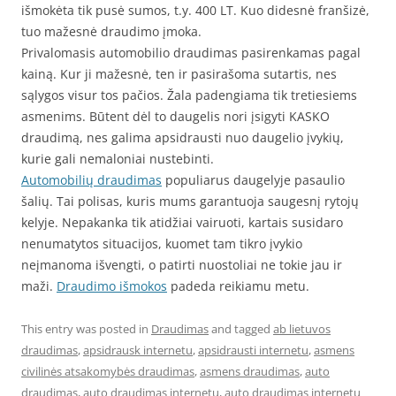
išmokėta tik pusė sumos, t.y. 400 LT. Kuo didesnė franšizė,
tuo mažesnė draudimo įmoka.
Privalomasis automobilio draudimas pasirenkamas pagal
kainą. Kur ji mažesnė, ten ir pasirašoma sutartis, nes
sąlygos visur tos pačios. Žala padengiama tik tretiesiems
asmenims. Būtent dėl to daugelis nori įsigyti KASKO
draudimą, nes galima apsidrausti nuo daugelio įvykių,
kurie gali nemaloniai nustebinti.
Automobilių draudimas
populiarus daugelyje pasaulio
šalių. Tai polisas, kuris mums garantuoja saugesnį rytojų
kelyje. Nepakanka tik atidžiai vairuoti, kartais susidaro
nenumatytos situacijos, kuomet tam tikro įvykio
neįmanoma išvengti, o patirti nuostoliai ne tokie jau ir
maži.
Draudimo išmokos
padeda reikiamu metu.
This entry was posted in
Draudimas
and tagged
ab lietuvos
draudimas
,
apsidrausk internetu
,
apsidrausti internetu
,
asmens
civilinės atsakomybės draudimas
,
asmens draudimas
,
auto
draudimas
,
auto draudimas internetu
,
auto draudimas internetu