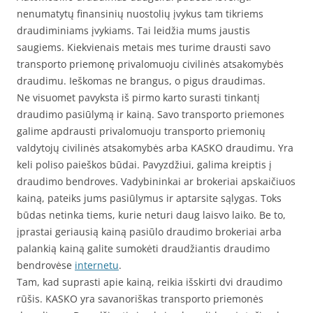
nenumatytų finansinių nuostolių įvykus tam tikriems
draudiminiams įvykiams. Tai leidžia mums jaustis
saugiems. Kiekvienais metais mes turime drausti savo
transporto priemonę privalomuoju civilinės atsakomybės
draudimu. Ieškomas ne brangus, o pigus draudimas.
Ne visuomet pavyksta iš pirmo karto surasti tinkantį
draudimo pasiūlymą ir kainą. Savo transporto priemones
galime apdrausti privalomuoju transporto priemonių
valdytojų civilinės atsakomybės arba KASKO draudimu. Yra
keli poliso paieškos būdai. Pavyzdžiui, galima kreiptis į
draudimo bendroves. Vadybininkai ar brokeriai apskaičiuos
kainą, pateiks jums pasiūlymus ir aptarsite sąlygas. Toks
būdas netinka tiems, kurie neturi daug laisvo laiko. Be to,
įprastai geriausią kainą pasiūlo draudimo brokeriai arba
palankią kainą galite sumokėti draudžiantis draudimo
bendrovėse
internetu
.
Tam, kad suprasti apie kainą, reikia išskirti dvi draudimo
rūšis. KASKO yra savanoriškas transporto priemonės