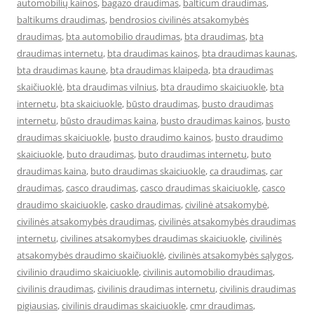
automobilių kainos
,
bagazo draudimas
,
balticum draudimas
,
baltikums draudimas
,
bendrosios civilinės atsakomybės
draudimas
,
bta automobilio draudimas
,
bta draudimas
,
bta
draudimas internetu
,
bta draudimas kainos
,
bta draudimas kaunas
,
bta draudimas kaune
,
bta draudimas klaipeda
,
bta draudimas
skaičiuoklė
,
bta draudimas vilnius
,
bta draudimo skaiciuokle
,
bta
internetu
,
bta skaiciuokle
,
būsto draudimas
,
busto draudimas
internetu
,
būsto draudimas kaina
,
busto draudimas kainos
,
busto
draudimas skaiciuokle
,
busto draudimo kainos
,
busto draudimo
skaiciuokle
,
buto draudimas
,
buto draudimas internetu
,
buto
draudimas kaina
,
buto draudimas skaiciuokle
,
ca draudimas
,
car
draudimas
,
casco draudimas
,
casco draudimas skaiciuokle
,
casco
draudimo skaiciuokle
,
casko draudimas
,
civilinė atsakomybė
,
civilinės atsakomybės draudimas
,
civilinės atsakomybės draudimas
internetu
,
civilines atsakomybes draudimas skaiciuokle
,
civilinės
atsakomybės draudimo skaičiuoklė
,
civilinės atsakomybės sąlygos
,
civilinio draudimo skaiciuokle
,
civilinis automobilio draudimas
,
civilinis draudimas
,
civilinis draudimas internetu
,
civilinis draudimas
pigiausias
,
civilinis draudimas skaiciuokle
,
cmr draudimas
,