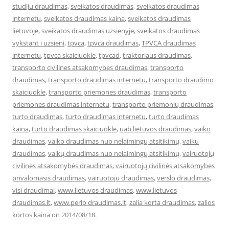
studiju draudimas
,
sveikatos draudimas
,
sveikatos draudimas
internetu
,
sveikatos draudimas kaina
,
sveikatos draudimas
lietuvoje
,
sveikatos draudimas uzsienyje
,
sveikatos draudimas
vykstant i uzsieni
,
tpvca
,
tpvca draudimas
,
TPVCA draudimas
internetu
,
tpvca skaiciuokle
,
tpvcad
,
traktoriaus draudimas
,
transporto civilines atsakomybes draudimas
,
transporto
draudimas
,
transporto draudimas internetu
,
transporto draudimo
skaiciuokle
,
transporto priemones draudimas
,
transporto
priemones draudimas internetu
,
transporto priemonių draudimas
,
turto draudimas
,
turto draudimas internetu
,
turto draudimas
kaina
,
turto draudimas skaiciuokle
,
uab lietuvos draudimas
,
vaiko
draudimas
,
vaiko draudimas nuo nelaimingų atsitikimų
,
vaiku
draudimas
,
vaikų draudimas nuo nelaimingų atsitikimų
,
vairuotojų
civilinės atsakomybės draudimas
,
vairuotojų civilinės atsakomybės
privalomasis draudimas
,
vairuotoju draudimas
,
verslo draudimas
,
visi draudimai
,
www.lietuvos draudimas
,
www.lietuvos
draudimas.lt
,
www.perlo draudimas.lt
,
zalia korta draudimas
,
zalios
kortos kaina
on
2014/08/18
.