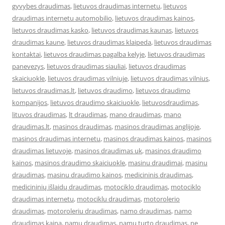
gyvybes draudimas
,
lietuvos draudimas internetu
,
lietuvos
draudimas internetu automobilio
,
lietuvos draudimas kainos
,
lietuvos draudimas kasko
,
lietuvos draudimas kaunas
,
lietuvos
draudimas kaune
,
lietuvos draudimas klaipeda
,
lietuvos draudimas
kontaktai
,
lietuvos draudimas pagalba kelyje
,
lietuvos draudimas
panevezys
,
lietuvos draudimas siauliai
,
lietuvos draudimas
skaiciuokle
,
lietuvos draudimas vilniuje
,
lietuvos draudimas vilnius
,
lietuvos draudimas.lt
,
lietuvos draudimo
,
lietuvos draudimo
kompanijos
,
lietuvos draudimo skaiciuokle
,
lietuvosdraudimas
,
lituvos draudimas
,
lt draudimas
,
mano draudimas
,
mano
draudimas.lt
,
masinos draudimas
,
masinos draudimas anglijoje
,
masinos draudimas internetu
,
masinos draudimas kainos
,
masinos
draudimas lietuvoje
,
masinos draudimas uk
,
masinos draudimo
kainos
,
masinos draudimo skaiciuokle
,
masinu draudimai
,
masinu
draudimas
,
masinu draudimo kainos
,
medicininis draudimas
,
medicininių išlaidų draudimas
,
motociklo draudimas
,
motociklo
draudimas internetu
,
motociklu draudimas
,
motorolerio
draudimas
,
motoroleriu draudimas
,
namo draudimas
,
namo
draudimas kaina
,
namu draudimas
,
namu turto draudimas
,
ne