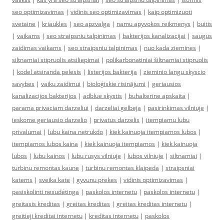
seo optimizavimas
|
vidinis seo optimizavimas
|
kaip optimizuoti
svetaine
|
kriaukles
|
seo apzvalga
|
namu apyvokos reikmenys
|
buitis
|
vaikams
|
seo straipsniu talpinimas
|
bakterijos kanalizacijai
|
saugus
zaidimas vaikams
|
seo straipsniu talpinimas
|
nuo kada ziemines
|
siltnamiai stipruolis atsiliepimai
|
polikarbonatiniai šiltnamiai stipruolis
|
kodel atsiranda pelesis
|
listerijos bakterija
|
zieminio langu skyscio
savybes
|
vaiku zaidimui
|
bioloģiskie risinājumi
|
geriausios
kanalizacijos bakterijos
|
adblue skystis
|
buhalterine apskaita
|
parama privaciam darzeliui
|
darzeliai gelbeja
|
pasirinkimas vilniuje
|
ieskome geriausio darzelio
|
privatus darzelis
|
itempiamu lubu
privalumai
|
lubu kaina netrukdo
|
kiek kainuoja itempiamos lubos
|
itempiamos lubos kaina
|
kiek kainuoja itempiamos
|
kiek kainuoja
lubos
|
lubu kainos
|
lubu rusys vilniuje
|
lubos vilniuje
|
siltnamiai
|
turbinu remontas kaune
|
turbinu remontas klaipeda
|
straipsniai
katems
|
sveika kate
|
gyvunu prekes
|
vidinis optimizavimas
|
pasiskolinti nesudėtinga
|
paskolos internetu
|
paskolos internetu
|
greitasis kreditas
|
greitas kreditas
|
greitas kreditas internetu
|
greitieji kreditai internetu
|
kreditas internetu
|
paskolos