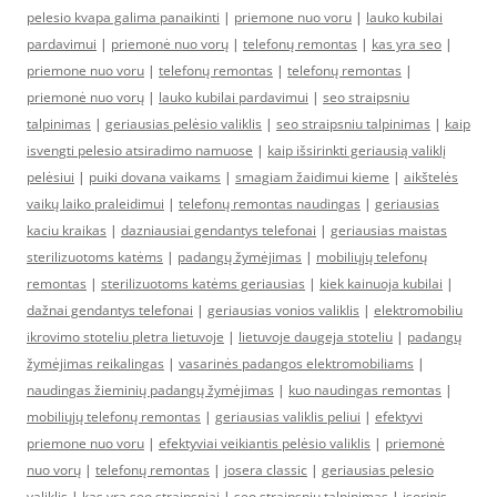
pelesio kvapa galima panaikinti
|
priemone nuo voru
|
lauko kubilai
pardavimui
|
priemonė nuo vorų
|
telefonų remontas
|
kas yra seo
|
priemone nuo voru
|
telefonų remontas
|
telefonų remontas
|
priemonė nuo vorų
|
lauko kubilai pardavimui
|
seo straipsniu
talpinimas
|
geriausias pelėsio valiklis
|
seo straipsniu talpinimas
|
kaip
isvengti pelesio atsiradimo namuose
|
kaip išsirinkti geriausią valiklį
pelėsiui
|
puiki dovana vaikams
|
smagiam žaidimui kieme
|
aikštelės
vaikų laiko praleidimui
|
telefonų remontas naudingas
|
geriausias
kaciu kraikas
|
dazniausiai gendantys telefonai
|
geriausias maistas
sterilizuotoms katėms
|
padangų žymėjimas
|
mobiliųjų telefonų
remontas
|
sterilizuotoms katėms geriausias
|
kiek kainuoja kubilai
|
dažnai gendantys telefonai
|
geriausias vonios valiklis
|
elektromobiliu
ikrovimo stoteliu pletra lietuvoje
|
lietuvoje daugeja stoteliu
|
padangų
žymėjimas reikalingas
|
vasarinės padangos elektromobiliams
|
naudingas žieminių padangų žymėjimas
|
kuo naudingas remontas
|
mobiliųjų telefonų remontas
|
geriausias valiklis peliui
|
efektyvi
priemone nuo voru
|
efektyviai veikiantis pelėsio valiklis
|
priemonė
nuo vorų
|
telefonų remontas
|
josera classic
|
geriausias pelesio
valiklis
|
kas yra seo straipsniai
|
seo straipsniu talpinimas
|
isorinis