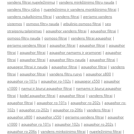
vandens filtrai nugeležinimui
|
vandens minkštinimo filtrų nauda
|
vandens filtrų rūšys
|
nugeležinimo ir vandens monkštinimo filtrai
|
vandens nukalkinimo filtrai
|
vandens filtrai
|
geriamo vandens
sistemos
|
osmoso filtrų nauda
|
atbulinio osmoso filtrai
|
seo
straipsniu talpinimas
|
aquaphor vandens filtrai
|
aquaphor filtrai
|
osmoso filtrų nauda
|
osmoso filtrai
|
vandens filtrai aquaphor
|
geriamo vandens filtrai
|
aquaphor filtrai
|
aquaphor filtrai
|
aquaphor
filtrai
|
aquaphor filtrai
|
aquaphor namams ir pramonei
|
aquaphor
filtrai
|
aquaphor filtrai
|
aquaphor filtrų nauda
|
aquaphor filtrai
|
aquapgor filtrai ir nauda
|
aquaphor filtrai
|
aquaphor filtrai
|
vandens
filtrai
|
aquaphor filtrai
|
vandens filtru rusys
|
aquaphor s800
|
aquaphor ro-101s
|
aquaphor ro-102s
|
aquapgor s550
|
aquaphor
s1000
|
namui ir biurui aquaphor filtrai
|
namams ir biurui aquaphor
filtrai
|
kodel aquaphor filtrai
|
aquaphor filtrai
|
vandens filtrai
|
aquaphor filtrai
|
aquaphor ro-101s
|
aquaphor ro-202s
|
aquaphor ro-
102s
|
aquaphor ro-202s
|
aquaphor ro-206s
|
vandens filtrai
|
aquaphor s800
|
aquaphor s550
|
geriamo vandens filtrai
|
aquaphor
s1000
|
aquaphor ro 101s
|
aquaphor 102s
|
aquaphor ro 202s
|
aquaphor ro 206s
|
vandens minkstinimo filtrai
|
nugeležinimo filtrai
|