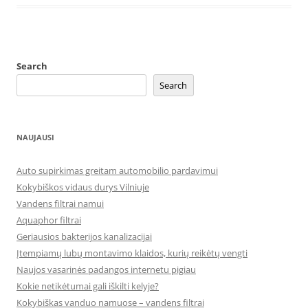
Search
Search
NAUJAUSI
Auto supirkimas greitam automobilio pardavimui
Kokybiškos vidaus durys Vilniuje
Vandens filtrai namui
Aquaphor filtrai
Geriausios bakterijos kanalizacijai
Įtempiamų lubų montavimo klaidos, kurių reikėtų vengti
Naujos vasarinės padangos internetu pigiau
Kokie netikėtumai gali iškilti kelyje?
Kokybiškas vanduo namuose – vandens filtrai