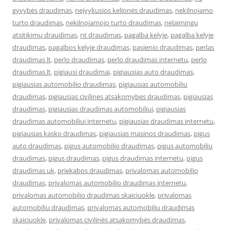
gyvybės draudimas
,
neįvykusios kelionės draudimas
,
nekilnojamo
turto draudimas
,
nekilnojamojo turto draudimas
,
nelaimingų
atsitikimų draudimas
,
nt draudimas
,
pagalba kelyje
,
pagalba kelyje
draudimas
,
pagalbos kelyje draudimas
,
pasienio draudimas
,
perlas
draudimas lt
,
perlo draudimas
,
perlo draudimas internetu
,
perlo
draudimas.lt
,
pigiausi draudimai
,
pigiausias auto draudimas
,
pigiausias automobilio draudimas
,
pigiausias automobiliu
draudimas
,
pigiausias civilines atsakomybes draudimas
,
pigiausias
draudimas
,
pigiausias draudimas automobiliui
,
pigiausias
draudimas automobiliui internetu
,
pigiausias draudimas internetu
,
pigiausias kasko draudimas
,
pigiausias masinos draudimas
,
pigus
auto draudimas
,
pigus automobilio draudimas
,
pigus automobiliu
draudimas
,
pigus draudimas
,
pigus draudimas internetu
,
pigus
draudimas uk
,
priekabos draudimas
,
privalomas automobilio
draudimas
,
privalomas automobilio draudimas internetu
,
privalomas automobilio draudimas skaiciuokle
,
privalomas
automobiliu draudimas
,
privalomas automobiliu draudimas
skaiciuokle
,
privalomas civilinės atsakomybės draudimas
,