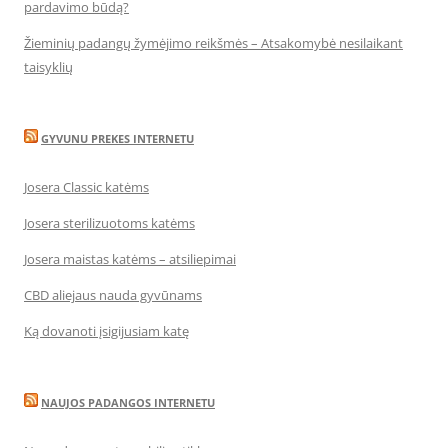
pardavimo būdą?
Žieminių padangų žymėjimo reikšmės – Atsakomybė nesilaikant
taisyklių
GYVUNU PREKES INTERNETU
Josera Classic katėms
Josera sterilizuotoms katėms
Josera maistas katėms – atsiliepimai
CBD aliejaus nauda gyvūnams
Ką dovanoti įsigijusiam katę
NAUJOS PADANGOS INTERNETU