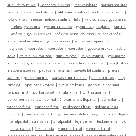
sunu dziovintuvai
|
konservai sunims
|
kaciu tualetas
|
sausas maistas
katems
|
konservai katems
|
silikoninis kraikas
|
bentonitinis kraikas
|
tofu kraikas
|
sausas maistas sunims
|
info
|
kaip sutaupyti gyvunams
|
prekes gyvunams
|
gyvunu prieziura
|
gyvunu augintojams
|
šunims
|
katėms
|
gyvunu prekes
|
tofu kraiko naudojimas
|
ar patiks tofu
|
augalinė alternatyva
|
gyvunu prekes
|
kontaktai
|
apie mus
|
naujienos
|
nuorodos
|
nuorodos
|
nuorodos
|
gyvunu prekes
|
edalo
itaka
|
itaka sunu isvaizdai
|
sunu mityba
|
kaip sutaupyti
|
gyvunams
internetu
|
geriausia parduotuve
|
internetine parduotuve
|
kokybiskas
ir subalansuotas
|
pavadeliai katems
|
pavadeliai sunims
|
prekes
katems
|
prekes sunims
|
sausas sunu maistas
|
sunu maistas
|
kaip
ismokyti
|
ypatingas kraikas
|
akcija prekems
|
geriausi siltnamiai
|
kaip issirinkti
|
polikarbonatiniai šiltnamiai
|
tvirti siltnamiai
|
polikarbonatiniai atsiliepimai
|
šiltnamiai atsiliepimai
|
led reklama
|
vandens filtrai
|
vandens filtrai
|
renkamės filtrus
|
tinkamiausias
maistas
|
maistas internetu
|
geriausias ėdalas
|
augintojams
|
blogas
|
straipsniai
|
straipsniai
|
straipsniai
|
fejerverkai
|
ieskantiems filtru
|
filtrai namui
|
filtru nauda
|
vandens filtrai
|
vandens filtrai
|
biologinės bakterijos
|
kanalizacijos kvapas
|
kanalizacijos bakterijos
|