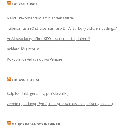
SEO PASLAUGOS
Namui rekomenduojami vandens filtrai
Talpinamus SEO straipsnius rašo DI: Ar tai kokybiška ir naudinga?
Ar AI rašo kokybiškus SEO straipsnius talpinimui?
Kaklaraiščių istorija
Kokybiškos vidaus durys Vilniuje
LEKTUVU BILIETAI
Kaip išsirinkti geriausią pelėsio valiklį
Žieminių padangų žymėjimas yra svarbus – kaip išvengti klaidų
NAUJOS PADANGOS INTERNETU