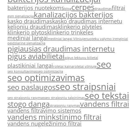
cerpes
bakterijos nuotekoms
filtrai
blog
draudimas
kanalizacijos bakterijos
gsm signalizacija
kasko draudimas
kasko draudimas internetu
kelionių draudimas
klinkerio plyteles
klinkerio plytos
klinkerio trinkeles
mediniai langai
mediniai langai Vilniuje
nuoteku valymo irenginiai
peidziarine signalizacija
pigiausias draudimas internetu
pigus aviabilietai
pigus lektuvu bilietai
seo
plastikiniai langai
roletai kaina
roletai vilniuje
seo konsultavimas
seo optimizacija
seo optimizavimas
seo straipsniai
seo paslaugos
seo tekstai
seo straipsniu rasymas
seo straipsniu talpinimas
stogo danga
vandens filtrai
straipsniu rasymas
vandens filtravimo sistemos
vandens minkstinimo filtrai
vandens nugeležinimo filtrai