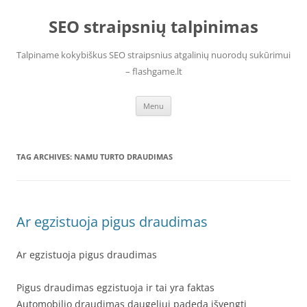
Skip
to
SEO straipsnių talpinimas
content
Talpiname kokybiškus SEO straipsnius atgalinių nuorodų sukūrimui
– flashgame.lt
Menu
TAG ARCHIVES:
NAMU TURTO DRAUDIMAS
Ar egzistuoja pigus draudimas
Ar egzistuoja pigus draudimas
Pigus draudimas egzistuoja ir tai yra faktas
Automobilio draudimas daugeliui padeda išvengti