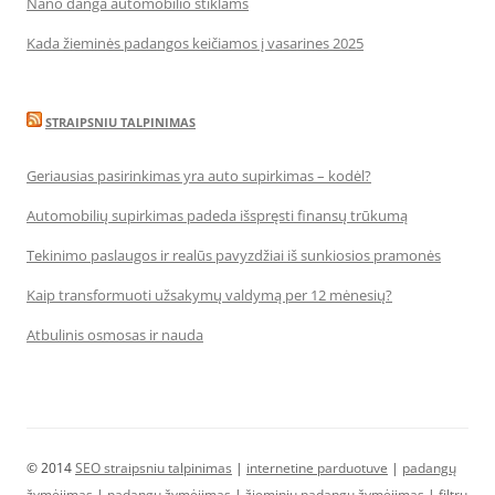
Nano danga automobilio stiklams
Kada žieminės padangos keičiamos į vasarines 2025
STRAIPSNIU TALPINIMAS
Geriausias pasirinkimas yra auto supirkimas – kodėl?
Automobilių supirkimas padeda išspręsti finansų trūkumą
Tekinimo paslaugos ir realūs pavyzdžiai iš sunkiosios pramonės
Kaip transformuoti užsakymų valdymą per 12 mėnesių?
Atbulinis osmosas ir nauda
© 2014
SEO straipsniu talpinimas
|
internetine parduotuve
|
padangų
žymėjimas
|
padangų žymėjimas
|
žieminių padangų žymėjimas
|
filtrų