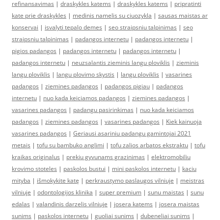
refinansavimas
|
draskykles katems
|
draskykles katems
|
pripratinti
kate prie draskykles
|
medinis namelis su ciuozykla
|
sausas maistas ar
konservai
|
isvalyti tepalo demes
|
seo straipsniu talpinimas
|
seo
straipsniu talpinimas
|
padangos internetu
|
padangos internetu
|
pigios padangos
|
padangos internetu
|
padangos internetu
|
padangos internetu
|
neuzsalantis zieminis langu ploviklis
|
zieminis
langu ploviklis
|
langu plovimo skystis
|
langu ploviklis
|
vasarines
padangos
|
ziemines padangos
|
padangos pigiau
|
padangos
internetu
|
nuo kada keiciamos padangos
|
ziemines padangos
|
vasarines padangos
|
padangu pasirinkimas
|
nuo kada keiciamos
padangos
|
ziemines padangos
|
vasarines padangos
|
Kiek kainuoja
vasarines padangos
|
Geriausi asariniu padangu gamintojai 2021
metais
|
tofu su bambuko anglimi
|
tofu zalios arbatos ekstraktu
|
tofu
kraikas originalus
|
prekiu gyvunams grazinimas
|
elektromobiliu
krovimo stoteles
|
paskolos bustui
|
mini paskolos internetu
|
kaciu
mityba
|
išmokykite katę
|
perkraustymo paslaugos vilniuje
|
meistras
vilniuje
|
odontologijos klinika
|
super premium
|
sunu maistas
|
sunu
edalas
|
valandinis darzelis vilniuje
|
josera katems
|
josera maistas
sunims
|
paskolos internetu
|
guoliai sunims
|
dubeneliai sunims
|