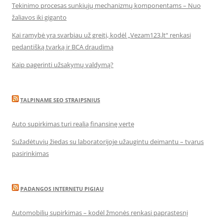
Tekinimo procesas sunkiųjų mechanizmų komponentams – Nuo
žaliavos iki giganto
Kai ramybė yra svarbiau už greitį, kodėl „Vezam123.lt“ renkasi
pedantišką tvarką ir BCA draudimą
Kaip pagerinti užsakymų valdymą?
TALPINAME SEO STRAIPSNIUS
Auto supirkimas turi realią finansinę vertę
Sužadėtuvių žiedas su laboratorijoje užaugintu deimantu – tvarus
pasirinkimas
PADANGOS INTERNETU PIGIAU
Automobilių supirkimas – kodėl žmonės renkasi paprastesnį