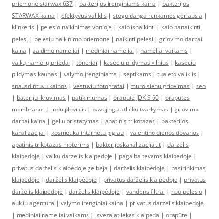
priemone starwax 637
|
bakterijos irenginiams kaina
|
bakterijos
STARWAX kaina
|
efektyvus valiklis
|
stogo danga renkames geriausia
|
klinkeris
|
pelesio naikinimas vonioje
|
kaip isnaikinti
|
kaip panaikinti
pelesi
|
pelesiu naikinimo priemone
|
naikinti pelesi
|
griovimo darbai
kaina
|
zaidimo nameliai
|
mediniai nameliai
|
nameliai vaikams
|
vaikų namelių priedai
|
toneriai
|
kaseciu pildymas vilnius
|
kaseciu
pildymas kaunas
|
valymo įrenginiams
|
septikams
|
tualeto valiklis
|
spausdintuvu kainos
|
vestuviu fotografai
|
muro sienu griovimas
|
seo
|
bateriju ikrovimas
|
patikimumas
|
orapute JDK S 60
|
oraputes
membranos
|
indu ploviklis
|
pavojingu atlieku tvarkymas
|
griovimo
darbai kaina
|
geliu pristatymas
|
apatinis trikotazas
|
bakterijos
kanalizacijai
|
kosmetika internetu pigiau
|
valentino dienos dovanos
|
apatinis trikotazas moterims
|
bakterijoskanalizacijai.lt
|
darzelis
klaipedoje
|
vaiku darzelis klaipedoje
|
pagalba tėvams klaipėdoje
|
privatus darželis klaipėdoje gelbėja
|
darželis klaipėdoje
|
pasirinkimas
klaipėdoje
|
darželis klaipėdoje
|
privatus darželis klaipėdoje
|
privatus
darželis klaipėdoje
|
darželis klaipėdoje
|
vandens filtrai
|
nuo pelesio
|
aukliu agentura
|
valymo irenginiai kaina
|
privatus darzelis klaipedoje
|
mediniai nameliai vaikams
|
isveza atliekas klaipeda
|
orapūte
|