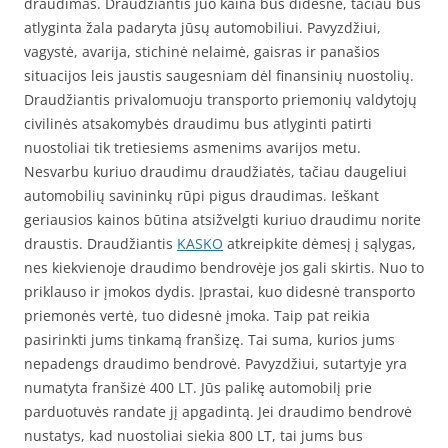
draudimas. Draudžiantis juo kaina bus didesnė, tačiau bus
atlyginta žala padaryta jūsų automobiliui. Pavyzdžiui,
vagystė, avarija, stichinė nelaimė, gaisras ir panašios
situacijos leis jaustis saugesniam dėl finansinių nuostolių.
Draudžiantis privalomuoju transporto priemonių valdytojų
civilinės atsakomybės draudimu bus atlyginti patirti
nuostoliai tik tretiesiems asmenims avarijos metu.
Nesvarbu kuriuo draudimu draudžiatės, tačiau daugeliui
automobilių savininkų rūpi pigus draudimas. Ieškant
geriausios kainos būtina atsižvelgti kuriuo draudimu norite
draustis. Draudžiantis
KASKO
atkreipkite dėmesį į sąlygas,
nes kiekvienoje draudimo bendrovėje jos gali skirtis. Nuo to
priklauso ir įmokos dydis. Įprastai, kuo didesnė transporto
priemonės vertė, tuo didesnė įmoka. Taip pat reikia
pasirinkti jums tinkamą franšizę. Tai suma, kurios jums
nepadengs draudimo bendrovė. Pavyzdžiui, sutartyje yra
numatyta franšizė 400 LT. Jūs palikę automobilį prie
parduotuvės randate jį apgadintą. Jei draudimo bendrovė
nustatys, kad nuostoliai siekia 800 LT, tai jums bus