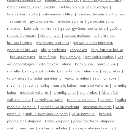
medinis namelis su ciuozykla
|
efektyvio biologinės bakterijos
|
fejerverkai
|
sodui
|
brita vandens filtrai
|
privatus darzelis
|
šiltnamiai
|
siltnamiai
|
gyvunu prekes
|
maistas sunims
|
geriausias sunu
maistas
|
kaip issirinkti kraika
|
gelbsti gyvūnus nuo karščio
|
gyvūnų
maudynės vasarą
|
šunų mityba
|
sausas maistas
|
kačių kraikas
|
kraikas katėms
|
gyvūnams internetu
|
perkamiausios internetu
|
geriausias kraikas
|
akcija prekems
|
zooprekės
|
kaip išsirinkti kraiką
|
kraikas katėms
|
brita filtrai
|
kaip ismokyti
|
natūralus kraikas
|
kas
yra odontologas
|
brita maxtra
|
aluna
|
brita aluna
|
marella 2,4
|
marella 3,5
|
style 2,4
|
style 3,6
|
brita flow
|
elemaris
|
zoo prekes
|
tofu kraikas
|
priedai nameliams
|
vaikų nameliai
|
žaidimui lauke
|
mediniai
|
mediniai vaikų
|
namelių kaina
|
nameliai vaikams
|
namelių
kaina
|
mediniai vaikams
|
namelių kaina
|
zoo prekes
|
Akių lęšiai
|
vaiku zaidimui
|
nameliai vaikams
|
mediniai nameliai
|
namelis
|
vaiku
mediniai nameliai
|
nameliai vaiku zaidimui
|
mediniai vaikams
|
vaiku
nameliai
|
siukliu isvezimas klaipeda
|
vaiku nameliai
|
kroviniu
pervezimas klaipeda
|
tralas klaipeda
|
griovimo darbai klaipeda
|
siukliu isvezimas
|
klinkerio trinkeles
|
biopreparatai nuotekoms
|