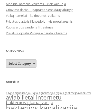
Mediniai nameliai vaikams – kiek kainuoja
Griovimo darbai – paprasta siena daugiabutyje
Vaikų nameliai – ką dovanoti vaikams
Privatus darželis Klaipėdoje – vis populiaresnis
Kuo svarbus vandens filtravimas
Privatus lopšelis Vilniuje – nauda ir tėvams
KATEGORIJOS
Kategorijos
DEBESĖLIS
1 lygio signalizacija
2 lygio signalizacija
3 lygio signalizacija
aviabilietai
aviabilietai internetu
bakterijos i kanalizacija
bakterijos kanalizacijai