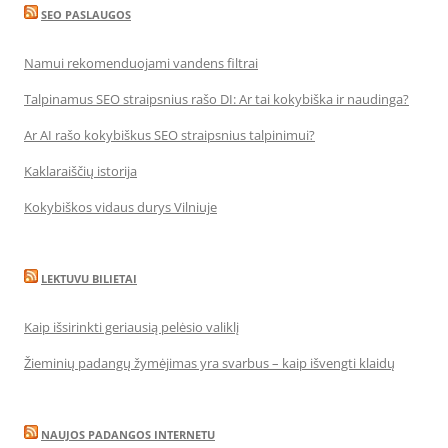
SEO PASLAUGOS
Namui rekomenduojami vandens filtrai
Talpinamus SEO straipsnius rašo DI: Ar tai kokybiška ir naudinga?
Ar AI rašo kokybiškus SEO straipsnius talpinimui?
Kaklaraiščių istorija
Kokybiškos vidaus durys Vilniuje
LEKTUVU BILIETAI
Kaip išsirinkti geriausią pelėsio valiklį
Žieminių padangų žymėjimas yra svarbus – kaip išvengti klaidų
NAUJOS PADANGOS INTERNETU