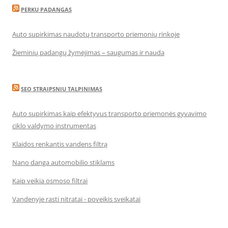
PERKU PADANGAS
Auto supirkimas naudotų transporto priemonių rinkoje
Žieminių padangų žymėjimas – saugumas ir nauda
SEO STRAIPSNIU TALPINIMAS
Auto supirkimas kaip efektyvus transporto priemonės gyvavimo
ciklo valdymo instrumentas
Klaidos renkantis vandens filtrą
Nano danga automobilio stiklams
Kaip veikia osmoso filtrai
Vandenyje rasti nitratai - poveikis sveikatai