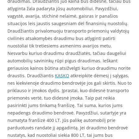
draudimas. Draudžiantis juo kaina bus didesnė, tačiau bus
atlyginta žala padaryta jūsų automobiliui. Pavyzdžiui,
vagystė, avarija, stichinė nelaimė, gaisras ir panašios
situacijos leis jaustis saugesniam dėl finansinių nuostolių.
Draudžiantis privalomuoju transporto priemonių valdytojų
civilinės atsakomybės draudimu bus atlyginti patirti
nuostoliai tik tretiesiems asmenims avarijos metu.
Nesvarbu kuriuo draudimu draudžiatės, tačiau daugeliui
automobilių savininkų rūpi pigus draudimas. Ieškant
geriausios kainos būtina atsižvelgti kuriuo draudimu norite
draustis. Draudžiantis
KASKO
atkreipkite dėmesį į sąlygas,
nes kiekvienoje draudimo bendrovėje jos gali skirtis. Nuo to
priklauso ir įmokos dydis. Įprastai, kuo didesnė transporto
priemonės vertė, tuo didesnė įmoka. Taip pat reikia
pasirinkti jums tinkamą franšizę. Tai suma, kurios jums
nepadengs draudimo bendrovė. Pavyzdžiui, sutartyje yra
numatyta franšizė 400 LT. Jūs palikę automobilį prie
parduotuvės randate jį apgadintą. Jei draudimo bendrovė
nustatys, kad nuostoliai siekia 800 LT, tai jums bus