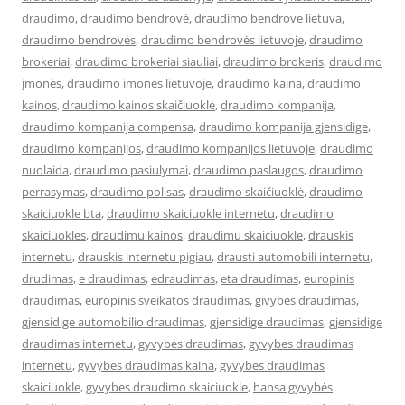
draudimo
,
draudimo bendrovė
,
draudimo bendrove lietuva
,
draudimo bendrovės
,
draudimo bendrovės lietuvoje
,
draudimo
brokeriai
,
draudimo brokeriai siauliai
,
draudimo brokeris
,
draudimo
įmonės
,
draudimo imones lietuvoje
,
draudimo kaina
,
draudimo
kainos
,
draudimo kainos skaičiuoklė
,
draudimo kompanija
,
draudimo kompanija compensa
,
draudimo kompanija gjensidige
,
draudimo kompanijos
,
draudimo kompanijos lietuvoje
,
draudimo
nuolaida
,
draudimo pasiulymai
,
draudimo paslaugos
,
draudimo
perrasymas
,
draudimo polisas
,
draudimo skaičiuoklė
,
draudimo
skaiciuokle bta
,
draudimo skaiciuokle internetu
,
draudimo
skaiciuokles
,
draudimu kainos
,
draudimu skaiciuokle
,
drauskis
internetu
,
drauskis internetu pigiau
,
drausti automobili internetu
,
drudimas
,
e draudimas
,
edraudimas
,
eta draudimas
,
europinis
draudimas
,
europinis sveikatos draudimas
,
givybes draudimas
,
gjensidige automobilio draudimas
,
gjensidige draudimas
,
gjensidige
draudimas internetu
,
gyvybės draudimas
,
gyvybes draudimas
internetu
,
gyvybes draudimas kaina
,
gyvybes draudimas
skaiciuokle
,
gyvybes draudimo skaiciuokle
,
hansa gyvybės