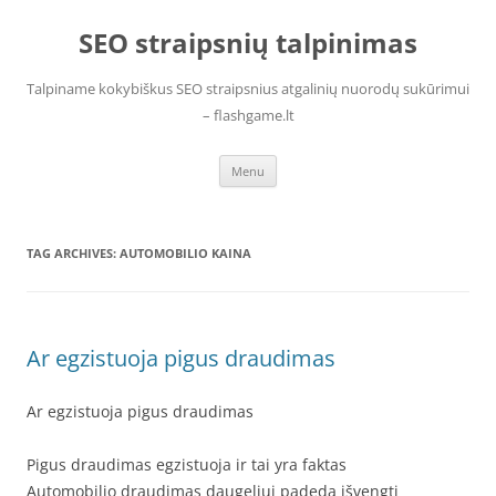
Skip
to
SEO straipsnių talpinimas
content
Talpiname kokybiškus SEO straipsnius atgalinių nuorodų sukūrimui
– flashgame.lt
Menu
TAG ARCHIVES:
AUTOMOBILIO KAINA
Ar egzistuoja pigus draudimas
Ar egzistuoja pigus draudimas
Pigus draudimas egzistuoja ir tai yra faktas
Automobilio draudimas daugeliui padeda išvengti