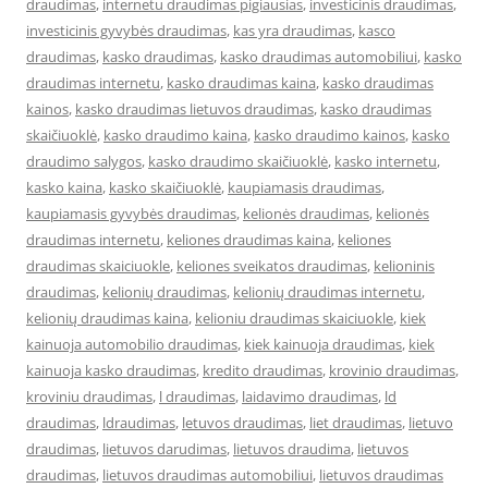
draudimas
,
internetu draudimas pigiausias
,
investicinis draudimas
,
investicinis gyvybės draudimas
,
kas yra draudimas
,
kasco
draudimas
,
kasko draudimas
,
kasko draudimas automobiliui
,
kasko
draudimas internetu
,
kasko draudimas kaina
,
kasko draudimas
kainos
,
kasko draudimas lietuvos draudimas
,
kasko draudimas
skaičiuoklė
,
kasko draudimo kaina
,
kasko draudimo kainos
,
kasko
draudimo salygos
,
kasko draudimo skaičiuoklė
,
kasko internetu
,
kasko kaina
,
kasko skaičiuoklė
,
kaupiamasis draudimas
,
kaupiamasis gyvybės draudimas
,
kelionės draudimas
,
kelionės
draudimas internetu
,
keliones draudimas kaina
,
keliones
draudimas skaiciuokle
,
keliones sveikatos draudimas
,
kelioninis
draudimas
,
kelionių draudimas
,
kelionių draudimas internetu
,
kelionių draudimas kaina
,
kelioniu draudimas skaiciuokle
,
kiek
kainuoja automobilio draudimas
,
kiek kainuoja draudimas
,
kiek
kainuoja kasko draudimas
,
kredito draudimas
,
krovinio draudimas
,
kroviniu draudimas
,
l draudimas
,
laidavimo draudimas
,
ld
draudimas
,
ldraudimas
,
letuvos draudimas
,
liet draudimas
,
lietuvo
draudimas
,
lietuvos darudimas
,
lietuvos draudima
,
lietuvos
draudimas
,
lietuvos draudimas automobiliui
,
lietuvos draudimas