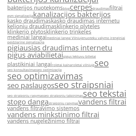
cerpes
bakterijos nuotekoms
filtrai
blog
draudimas
kanalizacijos bakterijos
gsm signalizacija
kasko draudimas
kasko draudimas internetu
kelionių draudimas
klinkerio plyteles
klinkerio plytos
klinkerio trinkeles
mediniai langai
mediniai langai Vilniuje
nuoteku valymo irenginiai
peidziarine signalizacija
pigiausias draudimas internetu
pigus aviabilietai
pigus lektuvu bilietai
seo
plastikiniai langai
roletai kaina
roletai vilniuje
seo konsultavimas
seo optimizacija
seo optimizavimas
seo straipsniai
seo paslaugos
seo tekstai
seo straipsniu rasymas
seo straipsniu talpinimas
stogo danga
vandens filtrai
straipsniu rasymas
vandens filtravimo sistemos
vandens minkstinimo filtrai
vandens nugeležinimo filtrai