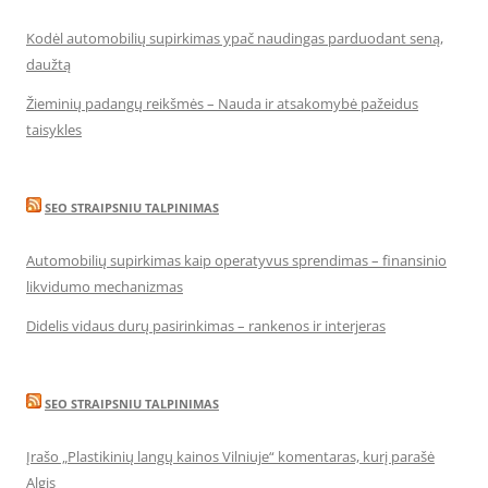
Kodėl automobilių supirkimas ypač naudingas parduodant seną,
daužtą
Žieminių padangų reikšmės – Nauda ir atsakomybė pažeidus
taisykles
SEO STRAIPSNIU TALPINIMAS
Automobilių supirkimas kaip operatyvus sprendimas – finansinio
likvidumo mechanizmas
Didelis vidaus durų pasirinkimas – rankenos ir interjeras
SEO STRAIPSNIU TALPINIMAS
Įrašo „Plastikinių langų kainos Vilniuje“ komentaras, kurį parašė
Algis