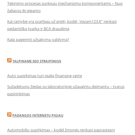
Tekinimo procesas sunkiųjų mechanizmų komponentams – Nuo
žaliavos iki giganto
Kai ramybė yra svarbiau už greitį, kodėl „Vezam123.lt“ renkasi
pedantišką tvarką ir BCA draudimą
Kaip pagerinti užsakymų valdymą?
TALPINAME SEO STRAIPSNIUS
Auto supirkimas turi realią finansinę vertę
Sužadėtuvių žiedas su laboratorijoje užaugintu deimantu – tvarus
pasirinkimas
PADANGOS INTERNETU PIGIAU
Automobilių supirkimas – kodėl žmonės renkasi paprastesnį