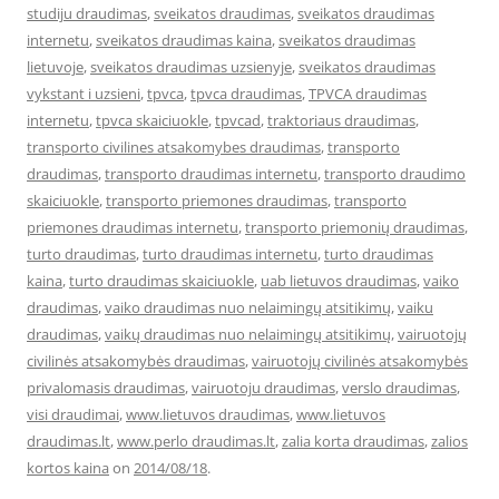
studiju draudimas
,
sveikatos draudimas
,
sveikatos draudimas
internetu
,
sveikatos draudimas kaina
,
sveikatos draudimas
lietuvoje
,
sveikatos draudimas uzsienyje
,
sveikatos draudimas
vykstant i uzsieni
,
tpvca
,
tpvca draudimas
,
TPVCA draudimas
internetu
,
tpvca skaiciuokle
,
tpvcad
,
traktoriaus draudimas
,
transporto civilines atsakomybes draudimas
,
transporto
draudimas
,
transporto draudimas internetu
,
transporto draudimo
skaiciuokle
,
transporto priemones draudimas
,
transporto
priemones draudimas internetu
,
transporto priemonių draudimas
,
turto draudimas
,
turto draudimas internetu
,
turto draudimas
kaina
,
turto draudimas skaiciuokle
,
uab lietuvos draudimas
,
vaiko
draudimas
,
vaiko draudimas nuo nelaimingų atsitikimų
,
vaiku
draudimas
,
vaikų draudimas nuo nelaimingų atsitikimų
,
vairuotojų
civilinės atsakomybės draudimas
,
vairuotojų civilinės atsakomybės
privalomasis draudimas
,
vairuotoju draudimas
,
verslo draudimas
,
visi draudimai
,
www.lietuvos draudimas
,
www.lietuvos
draudimas.lt
,
www.perlo draudimas.lt
,
zalia korta draudimas
,
zalios
kortos kaina
on
2014/08/18
.