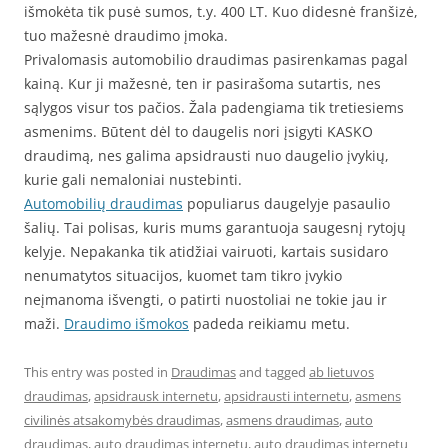
išmokėta tik pusė sumos, t.y. 400 LT. Kuo didesnė franšizė,
tuo mažesnė draudimo įmoka.
Privalomasis automobilio draudimas pasirenkamas pagal
kainą. Kur ji mažesnė, ten ir pasirašoma sutartis, nes
sąlygos visur tos pačios. Žala padengiama tik tretiesiems
asmenims. Būtent dėl to daugelis nori įsigyti KASKO
draudimą, nes galima apsidrausti nuo daugelio įvykių,
kurie gali nemaloniai nustebinti.
Automobilių draudimas
populiarus daugelyje pasaulio
šalių. Tai polisas, kuris mums garantuoja saugesnį rytojų
kelyje. Nepakanka tik atidžiai vairuoti, kartais susidaro
nenumatytos situacijos, kuomet tam tikro įvykio
neįmanoma išvengti, o patirti nuostoliai ne tokie jau ir
maži.
Draudimo išmokos
padeda reikiamu metu.
This entry was posted in
Draudimas
and tagged
ab lietuvos
draudimas
,
apsidrausk internetu
,
apsidrausti internetu
,
asmens
civilinės atsakomybės draudimas
,
asmens draudimas
,
auto
draudimas
,
auto draudimas internetu
,
auto draudimas internetu