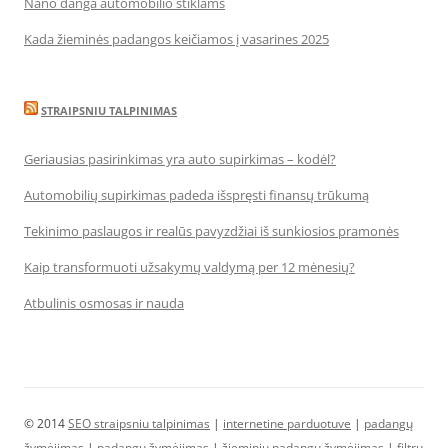
Nano danga automobilio stiklams
Kada žieminės padangos keičiamos į vasarines 2025
STRAIPSNIU TALPINIMAS
Geriausias pasirinkimas yra auto supirkimas – kodėl?
Automobilių supirkimas padeda išspręsti finansų trūkumą
Tekinimo paslaugos ir realūs pavyzdžiai iš sunkiosios pramonės
Kaip transformuoti užsakymų valdymą per 12 mėnesių?
Atbulinis osmosas ir nauda
© 2014
SEO straipsniu talpinimas
|
internetine parduotuve
|
padangų
žymėjimas
|
padangų žymėjimas
|
žieminių padangų žymėjimas
|
filtrų