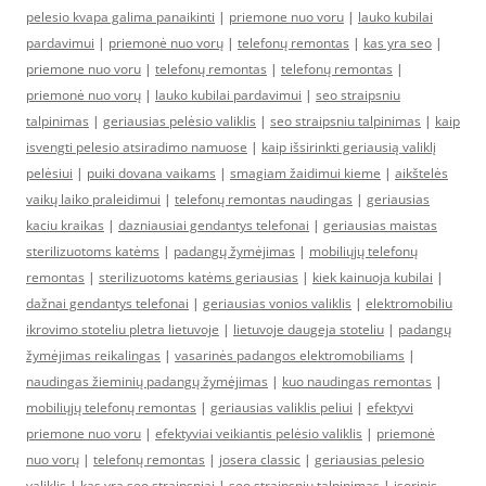
pelesio kvapa galima panaikinti
|
priemone nuo voru
|
lauko kubilai
pardavimui
|
priemonė nuo vorų
|
telefonų remontas
|
kas yra seo
|
priemone nuo voru
|
telefonų remontas
|
telefonų remontas
|
priemonė nuo vorų
|
lauko kubilai pardavimui
|
seo straipsniu
talpinimas
|
geriausias pelėsio valiklis
|
seo straipsniu talpinimas
|
kaip
isvengti pelesio atsiradimo namuose
|
kaip išsirinkti geriausią valiklį
pelėsiui
|
puiki dovana vaikams
|
smagiam žaidimui kieme
|
aikštelės
vaikų laiko praleidimui
|
telefonų remontas naudingas
|
geriausias
kaciu kraikas
|
dazniausiai gendantys telefonai
|
geriausias maistas
sterilizuotoms katėms
|
padangų žymėjimas
|
mobiliųjų telefonų
remontas
|
sterilizuotoms katėms geriausias
|
kiek kainuoja kubilai
|
dažnai gendantys telefonai
|
geriausias vonios valiklis
|
elektromobiliu
ikrovimo stoteliu pletra lietuvoje
|
lietuvoje daugeja stoteliu
|
padangų
žymėjimas reikalingas
|
vasarinės padangos elektromobiliams
|
naudingas žieminių padangų žymėjimas
|
kuo naudingas remontas
|
mobiliųjų telefonų remontas
|
geriausias valiklis peliui
|
efektyvi
priemone nuo voru
|
efektyviai veikiantis pelėsio valiklis
|
priemonė
nuo vorų
|
telefonų remontas
|
josera classic
|
geriausias pelesio
valiklis
|
kas yra seo straipsniai
|
seo straipsniu talpinimas
|
isorinis