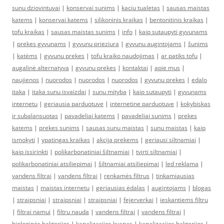
sunu dziovintuvai
|
konservai sunims
|
kaciu tualetas
|
sausas maistas
katems
|
konservai katems
|
silikoninis kraikas
|
bentonitinis kraikas
|
tofu kraikas
|
sausas maistas sunims
|
info
|
kaip sutaupyti gyvunams
|
prekes gyvunams
|
gyvunu prieziura
|
gyvunu augintojams
|
šunims
|
katėms
|
gyvunu prekes
|
tofu kraiko naudojimas
|
ar patiks tofu
|
augalinė alternatyva
|
gyvunu prekes
|
kontaktai
|
apie mus
|
naujienos
|
nuorodos
|
nuorodos
|
nuorodos
|
gyvunu prekes
|
edalo
itaka
|
itaka sunu isvaizdai
|
sunu mityba
|
kaip sutaupyti
|
gyvunams
internetu
|
geriausia parduotuve
|
internetine parduotuve
|
kokybiskas
ir subalansuotas
|
pavadeliai katems
|
pavadeliai sunims
|
prekes
katems
|
prekes sunims
|
sausas sunu maistas
|
sunu maistas
|
kaip
ismokyti
|
ypatingas kraikas
|
akcija prekems
|
geriausi siltnamiai
|
kaip issirinkti
|
polikarbonatiniai šiltnamiai
|
tvirti siltnamiai
|
polikarbonatiniai atsiliepimai
|
šiltnamiai atsiliepimai
|
led reklama
|
vandens filtrai
|
vandens filtrai
|
renkamės filtrus
|
tinkamiausias
maistas
|
maistas internetu
|
geriausias ėdalas
|
augintojams
|
blogas
|
straipsniai
|
straipsniai
|
straipsniai
|
fejerverkai
|
ieskantiems filtru
|
filtrai namui
|
filtru nauda
|
vandens filtrai
|
vandens filtrai
|
biologinės bakterijos
|
kanalizacijos kvapas
|
kanalizacijos bakterijos
|