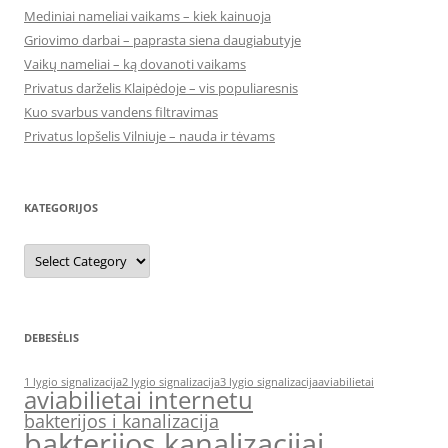
Mediniai nameliai vaikams – kiek kainuoja
Griovimo darbai – paprasta siena daugiabutyje
Vaikų nameliai – ką dovanoti vaikams
Privatus darželis Klaipėdoje – vis populiaresnis
Kuo svarbus vandens filtravimas
Privatus lopšelis Vilniuje – nauda ir tėvams
KATEGORIJOS
Kategorijos
DEBESĖLIS
1 lygio signalizacija
2 lygio signalizacija
3 lygio signalizacija
aviabilietai
aviabilietai internetu
bakterijos i kanalizacija
bakterijos kanalizacijai