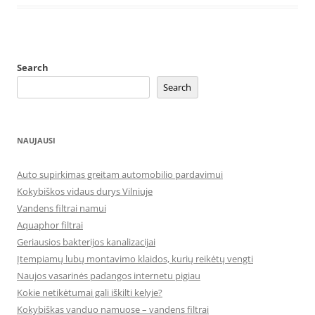
Search
Search
NAUJAUSI
Auto supirkimas greitam automobilio pardavimui
Kokybiškos vidaus durys Vilniuje
Vandens filtrai namui
Aquaphor filtrai
Geriausios bakterijos kanalizacijai
Įtempiamų lubų montavimo klaidos, kurių reikėtų vengti
Naujos vasarinės padangos internetu pigiau
Kokie netikėtumai gali iškilti kelyje?
Kokybiškas vanduo namuose – vandens filtrai