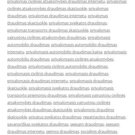
privalomas civilines atsakomybes draudimas internetu
,
privalomas
civilinės atsakomybės draudimas skaiciuokle
,
privalomas
draudimas
,
privalomas draudimas internetu
,
privalomas
draudimas skaiciuokle
,
privalomas sveikatos draudimas
,
privalomas transporto draudimas skaiciuokle
,
privalomas
vairuotoju civilines atsakomybes draudimas
,
privalomasis
automobilio draudimas
,
privalomasis automobilio draudimas
internetu
,
privalomasis automobilio draudimas kaina
,
privalomasis
automobiliu draudimas
,
privalomasis civilinės atsakomybės
draudimas
,
privalomasis civilinis automobilio draudimas
,
privalomasis civilinis draudimas
,
privalomasis draudimas
,
privalomasis draudimas internetu
,
privalomasis draudimas
skaiciuokle
,
privalomasis sveikatos draudimas
,
privalomasis
transporto priemonių draudimas
,
privalomasis vairuotojų civilinės
atsakomybės draudimas
,
privalomasis vairuotojų civilinės
atsakomybės draudimas skaiciuokle
,
privalomojo draudimo
skaiciuokle
,
privatus sveikatos draudimas
,
repatriacijos draudimas
,
savanoriškas sveikatos draudimas
,
seesam draudimas
,
seesam
draudimas internetu
,
seimos draudimas
,
socialinis draudimas
,