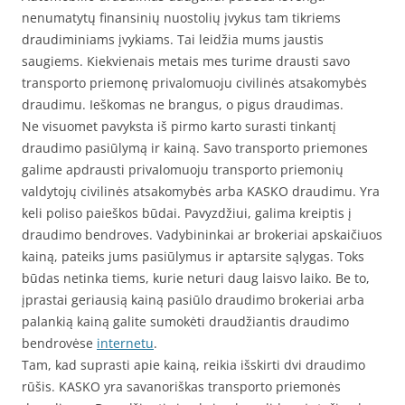
nenumatytų finansinių nuostolių įvykus tam tikriems
draudiminiams įvykiams. Tai leidžia mums jaustis
saugiems. Kiekvienais metais mes turime drausti savo
transporto priemonę privalomuoju civilinės atsakomybės
draudimu. Ieškomas ne brangus, o pigus draudimas.
Ne visuomet pavyksta iš pirmo karto surasti tinkantį
draudimo pasiūlymą ir kainą. Savo transporto priemones
galime apdrausti privalomuoju transporto priemonių
valdytojų civilinės atsakomybės arba KASKO draudimu. Yra
keli poliso paieškos būdai. Pavyzdžiui, galima kreiptis į
draudimo bendroves. Vadybininkai ar brokeriai apskaičiuos
kainą, pateiks jums pasiūlymus ir aptarsite sąlygas. Toks
būdas netinka tiems, kurie neturi daug laisvo laiko. Be to,
įprastai geriausią kainą pasiūlo draudimo brokeriai arba
palankią kainą galite sumokėti draudžiantis draudimo
bendrovėse
internetu
.
Tam, kad suprasti apie kainą, reikia išskirti dvi draudimo
rūšis. KASKO yra savanoriškas transporto priemonės