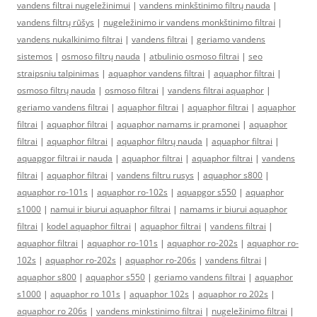
vandens filtrai nugeležinimui
|
vandens minkštinimo filtrų nauda
|
vandens filtrų rūšys
|
nugeležinimo ir vandens monkštinimo filtrai
|
vandens nukalkinimo filtrai
|
vandens filtrai
|
geriamo vandens
sistemos
|
osmoso filtrų nauda
|
atbulinio osmoso filtrai
|
seo
straipsniu talpinimas
|
aquaphor vandens filtrai
|
aquaphor filtrai
|
osmoso filtrų nauda
|
osmoso filtrai
|
vandens filtrai aquaphor
|
geriamo vandens filtrai
|
aquaphor filtrai
|
aquaphor filtrai
|
aquaphor
filtrai
|
aquaphor filtrai
|
aquaphor namams ir pramonei
|
aquaphor
filtrai
|
aquaphor filtrai
|
aquaphor filtrų nauda
|
aquaphor filtrai
|
aquapgor filtrai ir nauda
|
aquaphor filtrai
|
aquaphor filtrai
|
vandens
filtrai
|
aquaphor filtrai
|
vandens filtru rusys
|
aquaphor s800
|
aquaphor ro-101s
|
aquaphor ro-102s
|
aquapgor s550
|
aquaphor
s1000
|
namui ir biurui aquaphor filtrai
|
namams ir biurui aquaphor
filtrai
|
kodel aquaphor filtrai
|
aquaphor filtrai
|
vandens filtrai
|
aquaphor filtrai
|
aquaphor ro-101s
|
aquaphor ro-202s
|
aquaphor ro-
102s
|
aquaphor ro-202s
|
aquaphor ro-206s
|
vandens filtrai
|
aquaphor s800
|
aquaphor s550
|
geriamo vandens filtrai
|
aquaphor
s1000
|
aquaphor ro 101s
|
aquaphor 102s
|
aquaphor ro 202s
|
aquaphor ro 206s
|
vandens minkstinimo filtrai
|
nugeležinimo filtrai
|