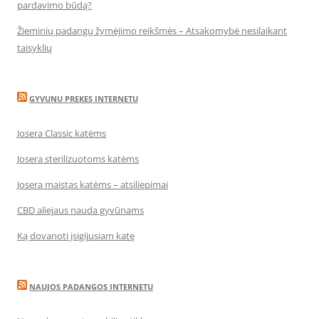
pardavimo būdą?
Žieminių padangų žymėjimo reikšmės – Atsakomybė nesilaikant
taisyklių
GYVUNU PREKES INTERNETU
Josera Classic katėms
Josera sterilizuotoms katėms
Josera maistas katėms – atsiliepimai
CBD aliejaus nauda gyvūnams
Ką dovanoti įsigijusiam katę
NAUJOS PADANGOS INTERNETU