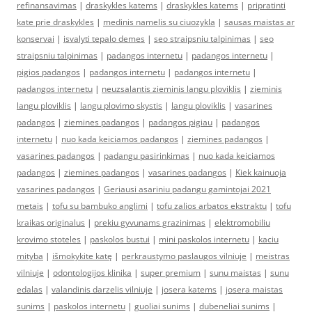
refinansavimas
|
draskykles katems
|
draskykles katems
|
pripratinti
kate prie draskykles
|
medinis namelis su ciuozykla
|
sausas maistas ar
konservai
|
isvalyti tepalo demes
|
seo straipsniu talpinimas
|
seo
straipsniu talpinimas
|
padangos internetu
|
padangos internetu
|
pigios padangos
|
padangos internetu
|
padangos internetu
|
padangos internetu
|
neuzsalantis zieminis langu ploviklis
|
zieminis
langu ploviklis
|
langu plovimo skystis
|
langu ploviklis
|
vasarines
padangos
|
ziemines padangos
|
padangos pigiau
|
padangos
internetu
|
nuo kada keiciamos padangos
|
ziemines padangos
|
vasarines padangos
|
padangu pasirinkimas
|
nuo kada keiciamos
padangos
|
ziemines padangos
|
vasarines padangos
|
Kiek kainuoja
vasarines padangos
|
Geriausi asariniu padangu gamintojai 2021
metais
|
tofu su bambuko anglimi
|
tofu zalios arbatos ekstraktu
|
tofu
kraikas originalus
|
prekiu gyvunams grazinimas
|
elektromobiliu
krovimo stoteles
|
paskolos bustui
|
mini paskolos internetu
|
kaciu
mityba
|
išmokykite katę
|
perkraustymo paslaugos vilniuje
|
meistras
vilniuje
|
odontologijos klinika
|
super premium
|
sunu maistas
|
sunu
edalas
|
valandinis darzelis vilniuje
|
josera katems
|
josera maistas
sunims
|
paskolos internetu
|
guoliai sunims
|
dubeneliai sunims
|