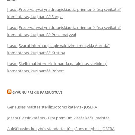
Įrašo „Prezervatyvai yra draugiškiausia priemonė Jūsų sveikatai“
komentaras, kurį parašė Sargiai
Įrašo „Prezervatyvai yra draugiškiausia priemonė Jūsų sveikatai“
komentaras, kurį parašė Prezervatyvai
Įrašo „Svarbi informacija apie vairavimo mokyklą Auruda“
komentaras, kurį parašė Kristina
Įrašo „Skelbimai internete ir nauda patalpinus skelbimą“
komentaras, kurį parašė Robert
GYVUNU PREKIU PARDUOTUVE
Geriausias maistas sterilizuotoms katėms - JOSERA
Josera Classic katėms - Ulta premium klasės kačių maistas
Aukščiausios kokybės standartas Jūsų šuns mitybai - JOSERA