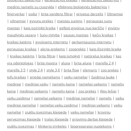
medinis namelis su ciuozykla
|
efektyvio biologinės bakterijos
|
fejerverkai
|
sodui
|
brita vandens filtrai
|
privatus darzelis
|
šiltnamiai
|
siltnamiai
|
gyvunu prekes
|
maistas sunims
|
geriausias sunu
maistas
|
kaip issirinkti kraika
|
gelbsti gyvūnus nuo karščio
|
gyvūnų
maudynės vasarą
|
šunų mityba
|
sausas maistas
|
kačių kraikas
|
kraikas katėms
|
gyvūnams internetu
|
perkamiausios internetu
|
geriausias kraikas
|
akcija prekems
|
zooprekės
|
kaip išsirinkti kraiką
|
kraikas katėms
|
brita filtrai
|
kaip ismokyti
|
natūralus kraikas
|
kas
yra odontologas
|
brita maxtra
|
aluna
|
brita aluna
|
marella 2,4
|
marella 3,5
|
style 2,4
|
style 3,6
|
brita flow
|
elemaris
|
zoo prekes
|
tofu kraikas
|
priedai nameliams
|
vaikų nameliai
|
žaidimui lauke
|
mediniai
|
mediniai vaikų
|
namelių kaina
|
nameliai vaikams
|
namelių
kaina
|
mediniai vaikams
|
namelių kaina
|
zoo prekes
|
Akių lęšiai
|
vaiku zaidimui
|
nameliai vaikams
|
mediniai nameliai
|
namelis
|
vaiku
mediniai nameliai
|
nameliai vaiku zaidimui
|
mediniai vaikams
|
vaiku
nameliai
|
siukliu isvezimas klaipeda
|
vaiku nameliai
|
kroviniu
pervezimas klaipeda
|
tralas klaipeda
|
griovimo darbai klaipeda
|
siukliu isvezimas
|
klinkerio trinkeles
|
biopreparatai nuotekoms
|