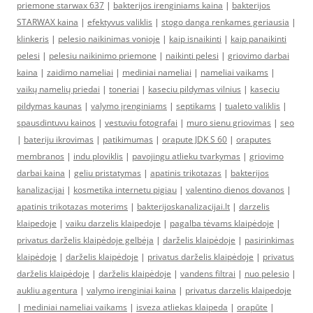
priemone starwax 637
|
bakterijos irenginiams kaina
|
bakterijos
STARWAX kaina
|
efektyvus valiklis
|
stogo danga renkames geriausia
|
klinkeris
|
pelesio naikinimas vonioje
|
kaip isnaikinti
|
kaip panaikinti
pelesi
|
pelesiu naikinimo priemone
|
naikinti pelesi
|
griovimo darbai
kaina
|
zaidimo nameliai
|
mediniai nameliai
|
nameliai vaikams
|
vaikų namelių priedai
|
toneriai
|
kaseciu pildymas vilnius
|
kaseciu
pildymas kaunas
|
valymo įrenginiams
|
septikams
|
tualeto valiklis
|
spausdintuvu kainos
|
vestuviu fotografai
|
muro sienu griovimas
|
seo
|
bateriju ikrovimas
|
patikimumas
|
orapute JDK S 60
|
oraputes
membranos
|
indu ploviklis
|
pavojingu atlieku tvarkymas
|
griovimo
darbai kaina
|
geliu pristatymas
|
apatinis trikotazas
|
bakterijos
kanalizacijai
|
kosmetika internetu pigiau
|
valentino dienos dovanos
|
apatinis trikotazas moterims
|
bakterijoskanalizacijai.lt
|
darzelis
klaipedoje
|
vaiku darzelis klaipedoje
|
pagalba tėvams klaipėdoje
|
privatus darželis klaipėdoje gelbėja
|
darželis klaipėdoje
|
pasirinkimas
klaipėdoje
|
darželis klaipėdoje
|
privatus darželis klaipėdoje
|
privatus
darželis klaipėdoje
|
darželis klaipėdoje
|
vandens filtrai
|
nuo pelesio
|
aukliu agentura
|
valymo irenginiai kaina
|
privatus darzelis klaipedoje
|
mediniai nameliai vaikams
|
isveza atliekas klaipeda
|
orapūte
|