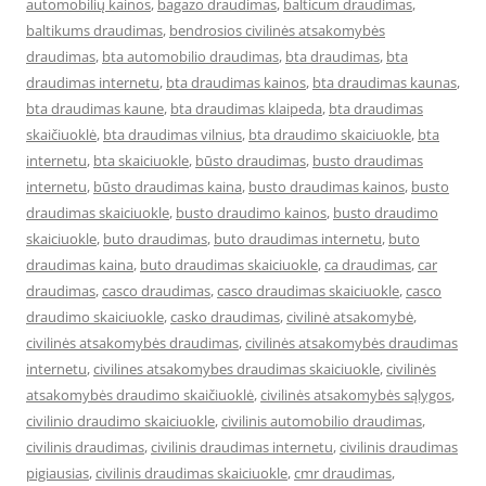
automobilių kainos
,
bagazo draudimas
,
balticum draudimas
,
baltikums draudimas
,
bendrosios civilinės atsakomybės
draudimas
,
bta automobilio draudimas
,
bta draudimas
,
bta
draudimas internetu
,
bta draudimas kainos
,
bta draudimas kaunas
,
bta draudimas kaune
,
bta draudimas klaipeda
,
bta draudimas
skaičiuoklė
,
bta draudimas vilnius
,
bta draudimo skaiciuokle
,
bta
internetu
,
bta skaiciuokle
,
būsto draudimas
,
busto draudimas
internetu
,
būsto draudimas kaina
,
busto draudimas kainos
,
busto
draudimas skaiciuokle
,
busto draudimo kainos
,
busto draudimo
skaiciuokle
,
buto draudimas
,
buto draudimas internetu
,
buto
draudimas kaina
,
buto draudimas skaiciuokle
,
ca draudimas
,
car
draudimas
,
casco draudimas
,
casco draudimas skaiciuokle
,
casco
draudimo skaiciuokle
,
casko draudimas
,
civilinė atsakomybė
,
civilinės atsakomybės draudimas
,
civilinės atsakomybės draudimas
internetu
,
civilines atsakomybes draudimas skaiciuokle
,
civilinės
atsakomybės draudimo skaičiuoklė
,
civilinės atsakomybės sąlygos
,
civilinio draudimo skaiciuokle
,
civilinis automobilio draudimas
,
civilinis draudimas
,
civilinis draudimas internetu
,
civilinis draudimas
pigiausias
,
civilinis draudimas skaiciuokle
,
cmr draudimas
,