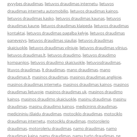
gyvybes draudimas
,
lietuvos draudimas internetu
,
lietuvos
draudimas internetu automobilio
,
lietuvos draudimas kainos
,
lietuvos draudimas kasko
,
lietuvos draudimas kaunas
,
lietuvos
draudimas kaune
,
lietuvos draudimas klaipeda
,
lietuvos draudimas
kontaktai
,
lietuvos draudimas pagalba kelyje
,
lietuvos draudimas
panevezys
,
lietuvos draudimas siauliai
,
lietuvos draudimas
skaiciuokle
,
lietuvos draudimas vilniuje
,
lietuvos draudimas vilnius
,
lietuvos draudimas.lt
,
lietuvos draudimo
,
lietuvos draudimo
kompanijos
,
lietuvos draudimo skaiciuokle
,
lietuvosdraudimas
,
lituvos draudimas
,
lt draudimas
,
mano draudimas
,
mano
draudimas.lt
,
masinos draudimas
,
masinos draudimas anglijoje
,
masinos draudimas internetu
,
masinos draudimas kainos
,
masinos
draudimas lietuvoje
,
masinos draudimas uk
,
masinos draudimo
kainos
,
masinos draudimo skaiciuokle
,
masinu draudimai
,
masinu
draudimas
,
masinu draudimo kainos
,
medicininis draudimas
,
medicininių išlaidų draudimas
,
motociklo draudimas
,
motociklo
draudimas internetu
,
motociklu draudimas
,
motorolerio
draudimas
,
motoroleriu draudimas
,
namo draudimas
,
namo
draudimas kaina
,
namu draudimas
,
namu turto draudimas
,
ne