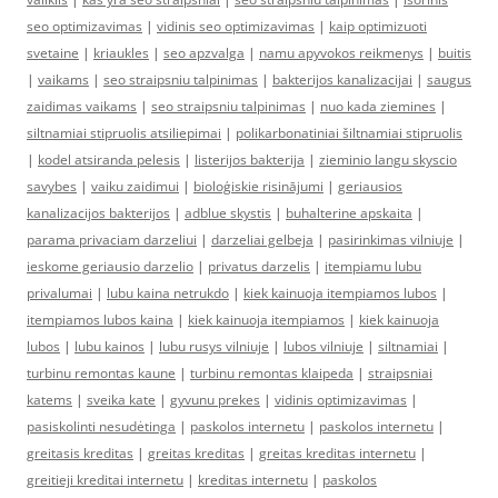
seo optimizavimas
|
vidinis seo optimizavimas
|
kaip optimizuoti
svetaine
|
kriaukles
|
seo apzvalga
|
namu apyvokos reikmenys
|
buitis
|
vaikams
|
seo straipsniu talpinimas
|
bakterijos kanalizacijai
|
saugus
zaidimas vaikams
|
seo straipsniu talpinimas
|
nuo kada ziemines
|
siltnamiai stipruolis atsiliepimai
|
polikarbonatiniai šiltnamiai stipruolis
|
kodel atsiranda pelesis
|
listerijos bakterija
|
zieminio langu skyscio
savybes
|
vaiku zaidimui
|
bioloģiskie risinājumi
|
geriausios
kanalizacijos bakterijos
|
adblue skystis
|
buhalterine apskaita
|
parama privaciam darzeliui
|
darzeliai gelbeja
|
pasirinkimas vilniuje
|
ieskome geriausio darzelio
|
privatus darzelis
|
itempiamu lubu
privalumai
|
lubu kaina netrukdo
|
kiek kainuoja itempiamos lubos
|
itempiamos lubos kaina
|
kiek kainuoja itempiamos
|
kiek kainuoja
lubos
|
lubu kainos
|
lubu rusys vilniuje
|
lubos vilniuje
|
siltnamiai
|
turbinu remontas kaune
|
turbinu remontas klaipeda
|
straipsniai
katems
|
sveika kate
|
gyvunu prekes
|
vidinis optimizavimas
|
pasiskolinti nesudėtinga
|
paskolos internetu
|
paskolos internetu
|
greitasis kreditas
|
greitas kreditas
|
greitas kreditas internetu
|
greitieji kreditai internetu
|
kreditas internetu
|
paskolos