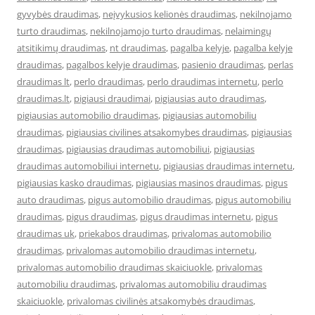
gyvybės draudimas
,
neįvykusios kelionės draudimas
,
nekilnojamo
turto draudimas
,
nekilnojamojo turto draudimas
,
nelaimingų
atsitikimų draudimas
,
nt draudimas
,
pagalba kelyje
,
pagalba kelyje
draudimas
,
pagalbos kelyje draudimas
,
pasienio draudimas
,
perlas
draudimas lt
,
perlo draudimas
,
perlo draudimas internetu
,
perlo
draudimas.lt
,
pigiausi draudimai
,
pigiausias auto draudimas
,
pigiausias automobilio draudimas
,
pigiausias automobiliu
draudimas
,
pigiausias civilines atsakomybes draudimas
,
pigiausias
draudimas
,
pigiausias draudimas automobiliui
,
pigiausias
draudimas automobiliui internetu
,
pigiausias draudimas internetu
,
pigiausias kasko draudimas
,
pigiausias masinos draudimas
,
pigus
auto draudimas
,
pigus automobilio draudimas
,
pigus automobiliu
draudimas
,
pigus draudimas
,
pigus draudimas internetu
,
pigus
draudimas uk
,
priekabos draudimas
,
privalomas automobilio
draudimas
,
privalomas automobilio draudimas internetu
,
privalomas automobilio draudimas skaiciuokle
,
privalomas
automobiliu draudimas
,
privalomas automobiliu draudimas
skaiciuokle
,
privalomas civilinės atsakomybės draudimas
,