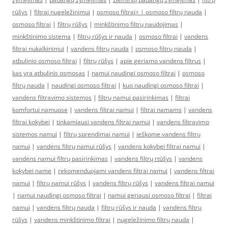
rūšys
|
filtrai nugeležinimui
|
osmoso filtrai> |
osmoso filtrų nauda
|
osmoso filtrai
|
filtrų rūšys
|
minkštinimo filtrų naudojimas
|
minkštinimo sistema
|
filtrų rūšys ir nauda
|
osmoso filtrai
|
vandens
filtrai nukalkinimui
|
vandens filtrų nauda
|
osmoso filtrų nauda
|
atbulinio osmoso filtrai
|
filtrų rūšys
|
apie geriamo vandens filtrus
|
kas yra atbulinis osmosas
|
namui naudingi osmoso filtrai
|
osmoso
filtrų nauda
|
naudingi osmoso filtrai
|
kuo naudingi osmoso filtrai
|
vandens filtravimo sistemos
|
filtrų namui pasirinkimas
|
filtrai
komfortui namuose
|
vandens filtrai namui
|
filtrai namams
|
vandens
filtrai kokybei
|
tinkamiausi vandens filtrai namui
|
vandens filtravimo
sistemos namui
|
filtrų sprendimai namui
|
ieškome vandens filtrų
namui
|
vandens filtrų namui rūšys
|
vandens kokybei filtrai namui
|
vandens namui filtrų pasirinkimas
|
vandens filtrų rtūšys
|
vandens
kokybei name
|
rekomenduojami vandens filtrai namui
|
vandens filtrai
namui
|
filtrų namui rūšys
|
vandens filtrų rūšys
|
vandens filtrai namui
|
namui naudingi osmoso filtrai
|
namui geriausi osmoso filtrai
|
filtrai
namui
|
vandens filtrų nauda
|
filtrų rūšys ir nauda
|
vandens filtrų
rūšys
|
vandens minkštinimo filtrai
|
nugeležinimo filtrų nauda
|