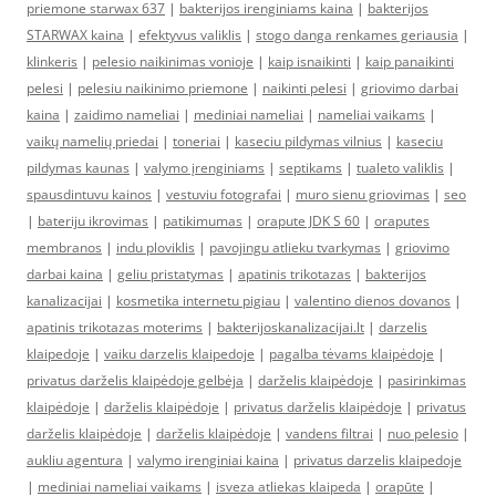
priemone starwax 637
|
bakterijos irenginiams kaina
|
bakterijos
STARWAX kaina
|
efektyvus valiklis
|
stogo danga renkames geriausia
|
klinkeris
|
pelesio naikinimas vonioje
|
kaip isnaikinti
|
kaip panaikinti
pelesi
|
pelesiu naikinimo priemone
|
naikinti pelesi
|
griovimo darbai
kaina
|
zaidimo nameliai
|
mediniai nameliai
|
nameliai vaikams
|
vaikų namelių priedai
|
toneriai
|
kaseciu pildymas vilnius
|
kaseciu
pildymas kaunas
|
valymo įrenginiams
|
septikams
|
tualeto valiklis
|
spausdintuvu kainos
|
vestuviu fotografai
|
muro sienu griovimas
|
seo
|
bateriju ikrovimas
|
patikimumas
|
orapute JDK S 60
|
oraputes
membranos
|
indu ploviklis
|
pavojingu atlieku tvarkymas
|
griovimo
darbai kaina
|
geliu pristatymas
|
apatinis trikotazas
|
bakterijos
kanalizacijai
|
kosmetika internetu pigiau
|
valentino dienos dovanos
|
apatinis trikotazas moterims
|
bakterijoskanalizacijai.lt
|
darzelis
klaipedoje
|
vaiku darzelis klaipedoje
|
pagalba tėvams klaipėdoje
|
privatus darželis klaipėdoje gelbėja
|
darželis klaipėdoje
|
pasirinkimas
klaipėdoje
|
darželis klaipėdoje
|
privatus darželis klaipėdoje
|
privatus
darželis klaipėdoje
|
darželis klaipėdoje
|
vandens filtrai
|
nuo pelesio
|
aukliu agentura
|
valymo irenginiai kaina
|
privatus darzelis klaipedoje
|
mediniai nameliai vaikams
|
isveza atliekas klaipeda
|
orapūte
|