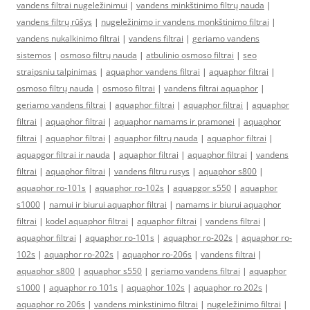
vandens filtrai nugeležinimui
|
vandens minkštinimo filtrų nauda
|
vandens filtrų rūšys
|
nugeležinimo ir vandens monkštinimo filtrai
|
vandens nukalkinimo filtrai
|
vandens filtrai
|
geriamo vandens
sistemos
|
osmoso filtrų nauda
|
atbulinio osmoso filtrai
|
seo
straipsniu talpinimas
|
aquaphor vandens filtrai
|
aquaphor filtrai
|
osmoso filtrų nauda
|
osmoso filtrai
|
vandens filtrai aquaphor
|
geriamo vandens filtrai
|
aquaphor filtrai
|
aquaphor filtrai
|
aquaphor
filtrai
|
aquaphor filtrai
|
aquaphor namams ir pramonei
|
aquaphor
filtrai
|
aquaphor filtrai
|
aquaphor filtrų nauda
|
aquaphor filtrai
|
aquapgor filtrai ir nauda
|
aquaphor filtrai
|
aquaphor filtrai
|
vandens
filtrai
|
aquaphor filtrai
|
vandens filtru rusys
|
aquaphor s800
|
aquaphor ro-101s
|
aquaphor ro-102s
|
aquapgor s550
|
aquaphor
s1000
|
namui ir biurui aquaphor filtrai
|
namams ir biurui aquaphor
filtrai
|
kodel aquaphor filtrai
|
aquaphor filtrai
|
vandens filtrai
|
aquaphor filtrai
|
aquaphor ro-101s
|
aquaphor ro-202s
|
aquaphor ro-
102s
|
aquaphor ro-202s
|
aquaphor ro-206s
|
vandens filtrai
|
aquaphor s800
|
aquaphor s550
|
geriamo vandens filtrai
|
aquaphor
s1000
|
aquaphor ro 101s
|
aquaphor 102s
|
aquaphor ro 202s
|
aquaphor ro 206s
|
vandens minkstinimo filtrai
|
nugeležinimo filtrai
|