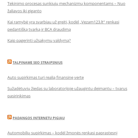
Tekinimo procesas sunkiųjų mechanizmų komponentams – Nuo
žaliavos iki giganto
Kai ramybė yra svarbiau už greitį, kodėl „Vezam123.lt“ renkasi
pedantišką tvarką ir BCA draudimą
Kaip pagerinti užsakymų valdymą?
TALPINAME SEO STRAIPSNIUS
Auto supirkimas turi realią finansinę vertę
Sužadėtuvių žiedas su laboratorijoje užaugintu deimantu – tvarus
pasirinkimas
PADANGOS INTERNETU PIGIAU
Automobilių supirkimas – kodėl žmonės renkasi paprastesnį