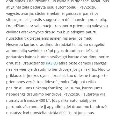
draudimas. Draudžiantis juo kaina bus didesnė, tačiau bus
atlyginta žala padaryta jūsų automobiliui. Pavyzdžiui,
vagystė, avarija, stichinė nelaimė, gaisras ir panašios
situacijos leis jaustis saugesniam dėl finansinių nuostolių.
Draudžiantis privalomuoju transporto priemonių valdytojų
civilinės atsakomybės draudimu bus atlyginti patirti
nuostoliai tik tretiesiems asmenims avarijos metu.
Nesvarbu kuriuo draudimu draudžiatės, tačiau daugeliui
automobilių savininkų rūpi pigus draudimas. Ieškant
geriausios kainos būtina atsižvelgti kuriuo draudimu norite
draustis. Draudžiantis
KASKO
atkreipkite dėmesį į sąlygas,
nes kiekvienoje draudimo bendrovėje jos gali skirtis. Nuo to
priklauso ir įmokos dydis. Įprastai, kuo didesnė transporto
priemonės vertė, tuo didesnė įmoka. Taip pat reikia
pasirinkti jums tinkamą franšizę. Tai suma, kurios jums
nepadengs draudimo bendrovė. Pavyzdžiui, sutartyje yra
numatyta franšizė 400 LT. Jūs palikę automobilį prie
parduotuvės randate jį apgadintą. Jei draudimo bendrovė
nustatys, kad nuostoliai siekia 800 LT, tai jums bus