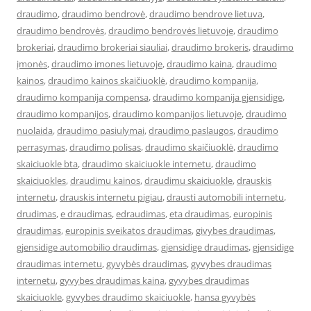
draudimo
,
draudimo bendrovė
,
draudimo bendrove lietuva
,
draudimo bendrovės
,
draudimo bendrovės lietuvoje
,
draudimo
brokeriai
,
draudimo brokeriai siauliai
,
draudimo brokeris
,
draudimo
įmonės
,
draudimo imones lietuvoje
,
draudimo kaina
,
draudimo
kainos
,
draudimo kainos skaičiuoklė
,
draudimo kompanija
,
draudimo kompanija compensa
,
draudimo kompanija gjensidige
,
draudimo kompanijos
,
draudimo kompanijos lietuvoje
,
draudimo
nuolaida
,
draudimo pasiulymai
,
draudimo paslaugos
,
draudimo
perrasymas
,
draudimo polisas
,
draudimo skaičiuoklė
,
draudimo
skaiciuokle bta
,
draudimo skaiciuokle internetu
,
draudimo
skaiciuokles
,
draudimu kainos
,
draudimu skaiciuokle
,
drauskis
internetu
,
drauskis internetu pigiau
,
drausti automobili internetu
,
drudimas
,
e draudimas
,
edraudimas
,
eta draudimas
,
europinis
draudimas
,
europinis sveikatos draudimas
,
givybes draudimas
,
gjensidige automobilio draudimas
,
gjensidige draudimas
,
gjensidige
draudimas internetu
,
gyvybės draudimas
,
gyvybes draudimas
internetu
,
gyvybes draudimas kaina
,
gyvybes draudimas
skaiciuokle
,
gyvybes draudimo skaiciuokle
,
hansa gyvybės