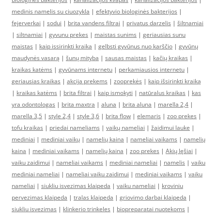
medinis namelis su ciuozykla
|
efektyvio biologinės bakterijos
|
fejerverkai
|
sodui
|
brita vandens filtrai
|
privatus darzelis
|
šiltnamiai
|
siltnamiai
|
gyvunu prekes
|
maistas sunims
|
geriausias sunu
maistas
|
kaip issirinkti kraika
|
gelbsti gyvūnus nuo karščio
|
gyvūnų
maudynės vasarą
|
šunų mityba
|
sausas maistas
|
kačių kraikas
|
kraikas katėms
|
gyvūnams internetu
|
perkamiausios internetu
|
geriausias kraikas
|
akcija prekems
|
zooprekės
|
kaip išsirinkti kraiką
|
kraikas katėms
|
brita filtrai
|
kaip ismokyti
|
natūralus kraikas
|
kas
yra odontologas
|
brita maxtra
|
aluna
|
brita aluna
|
marella 2,4
|
marella 3,5
|
style 2,4
|
style 3,6
|
brita flow
|
elemaris
|
zoo prekes
|
tofu kraikas
|
priedai nameliams
|
vaikų nameliai
|
žaidimui lauke
|
mediniai
|
mediniai vaikų
|
namelių kaina
|
nameliai vaikams
|
namelių
kaina
|
mediniai vaikams
|
namelių kaina
|
zoo prekes
|
Akių lęšiai
|
vaiku zaidimui
|
nameliai vaikams
|
mediniai nameliai
|
namelis
|
vaiku
mediniai nameliai
|
nameliai vaiku zaidimui
|
mediniai vaikams
|
vaiku
nameliai
|
siukliu isvezimas klaipeda
|
vaiku nameliai
|
kroviniu
pervezimas klaipeda
|
tralas klaipeda
|
griovimo darbai klaipeda
|
siukliu isvezimas
|
klinkerio trinkeles
|
biopreparatai nuotekoms
|