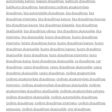
automobilių kainos
,
bagazo draudimas
,
balticum draudimas
,
baltikums draudimas
,
bendrosios civilinės atsakomybės
draudimas
,
bta automobilio draudimas
,
bta draudimas
,
bta
draudimas internetu
,
bta draudimas kainos
,
bta draudimas kaunas
,
bta draudimas kaune
,
bta draudimas klaipeda
,
bta draudimas
skaičiuoklė
,
bta draudimas vilnius
,
bta draudimo skaiciuokle
,
bta
internetu
,
bta skaiciuokle
,
būsto draudimas
,
busto draudimas
internetu
,
būsto draudimas kaina
,
busto draudimas kainos
,
busto
draudimas skaiciuokle
,
busto draudimo kainos
,
busto draudimo
skaiciuokle
,
buto draudimas
,
buto draudimas internetu
,
buto
draudimas kaina
,
buto draudimas skaiciuokle
,
ca draudimas
,
car
draudimas
,
casco draudimas
,
casco draudimas skaiciuokle
,
casco
draudimo skaiciuokle
,
casko draudimas
,
civilinė atsakomybė
,
civilinės atsakomybės draudimas
,
civilinės atsakomybės draudimas
internetu
,
civilines atsakomybes draudimas skaiciuokle
,
civilinės
atsakomybės draudimo skaičiuoklė
,
civilinės atsakomybės sąlygos
,
civilinio draudimo skaiciuokle
,
civilinis automobilio draudimas
,
civilinis draudimas
,
civilinis draudimas internetu
,
civilinis draudimas
pigiausias
,
civilinis draudimas skaiciuokle
,
cmr draudimas
,