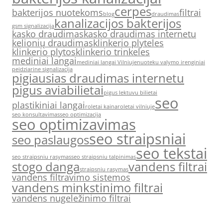
cerpes
bakterijos nuotekoms
filtrai
blog
draudimas
kanalizacijos bakterijos
gsm signalizacija
kasko draudimas
kasko draudimas internetu
kelionių draudimas
klinkerio plyteles
klinkerio plytos
klinkerio trinkeles
mediniai langai
mediniai langai Vilniuje
nuoteku valymo irenginiai
peidziarine signalizacija
pigiausias draudimas internetu
pigus aviabilietai
pigus lektuvu bilietai
seo
plastikiniai langai
roletai kaina
roletai vilniuje
seo konsultavimas
seo optimizacija
seo optimizavimas
seo straipsniai
seo paslaugos
seo tekstai
seo straipsniu rasymas
seo straipsniu talpinimas
stogo danga
vandens filtrai
straipsniu rasymas
vandens filtravimo sistemos
vandens minkstinimo filtrai
vandens nugeležinimo filtrai