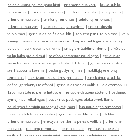
pelesio kvapa galima panaikinti
|
priemone nuo voru
|
lauko kubilai
pardavimui
|
priemonė nuo vorų
|
telefonų remontas
|
kas yra seo
|
priemone nuo voru
|
telefonų remontas
|
telefonų remontas
|
priemonė nuo vorų
|
lauko kubilai pardavimui
|
seo straipsniu
talpinimas
|
geriausias pelėsio valiklis
|
seo straipsniu talpinimas
|
kaip
isvengti pelesio atsiradimo namuose
|
kaip išsirinkti geriausią valiklį
pelėsiui
|
puiki dovana vaikams
|
smagiam žaidimui kieme
|
aikštelės
vaikų laiko praleidimui
|
telefonų remontas naudingas
|
geriausias
kaciu kraikas
|
dazniausiai gendantys telefonai
|
geriausias maistas
sterilizuotoms katėms
|
padangų žymėjimas
|
mobiliųjų telefonų
remontas
|
sterilizuotoms katėms geriausias
|
kiek kainuoja kubilai
|
dažnai gendantys telefonai
|
geriausias vonios valiklis
|
elektromobiliu
ikrovimo stoteliu pletra lietuvoje
|
lietuvoje daugeja stoteliu
|
padangų
žymėjimas reikalingas
|
vasarinės padangos elektromobiliams
|
naudingas žieminių padangų žymėjimas
|
kuo naudingas remontas
|
mobiliųjų telefonų remontas
|
geriausias valiklis peliui
|
efektyvi
priemone nuo voru
|
efektyviai veikiantis pelėsio valiklis
|
priemonė
nuo vorų
|
telefonų remontas
|
josera classic
|
geriausias pelesio
valiklis
|
kas yra seo straipsniai
|
seo straipsniu talpinimas
|
isorinis