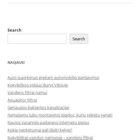
Search
Search
NAUJAUSI
Auto supirkimas greitam automobilio pardavimui
Kokybiškos vidaus durys Vilniuje
Vandens filtrai namui
Aquaphor filtrai
Geriausios bakterijos kanalizacijai
Įtempiamų lubų montavimo klaidos, kurių reikėtų vengti
Naujos vasarinės padangos internetu pigiau
Kokie netikėtumai gali iškilti kelyje?
Kokybiškas vanduo namuose – vandens filtrai