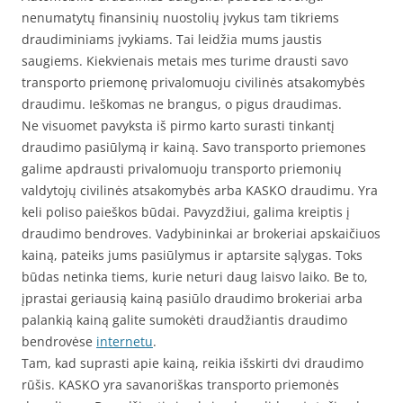
nenumatytų finansinių nuostolių įvykus tam tikriems
draudiminiams įvykiams. Tai leidžia mums jaustis
saugiems. Kiekvienais metais mes turime drausti savo
transporto priemonę privalomuoju civilinės atsakomybės
draudimu. Ieškomas ne brangus, o pigus draudimas.
Ne visuomet pavyksta iš pirmo karto surasti tinkantį
draudimo pasiūlymą ir kainą. Savo transporto priemones
galime apdrausti privalomuoju transporto priemonių
valdytojų civilinės atsakomybės arba KASKO draudimu. Yra
keli poliso paieškos būdai. Pavyzdžiui, galima kreiptis į
draudimo bendroves. Vadybininkai ar brokeriai apskaičiuos
kainą, pateiks jums pasiūlymus ir aptarsite sąlygas. Toks
būdas netinka tiems, kurie neturi daug laisvo laiko. Be to,
įprastai geriausią kainą pasiūlo draudimo brokeriai arba
palankią kainą galite sumokėti draudžiantis draudimo
bendrovėse
internetu
.
Tam, kad suprasti apie kainą, reikia išskirti dvi draudimo
rūšis. KASKO yra savanoriškas transporto priemonės