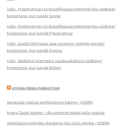
Įrašo „Prezervatyvai yra draugiškiausia priemonė Jūsų sveikatai“
komentaras, kurį parašė Sargiai
Įrašo „Prezervatyvai yra draugiškiausia priemonė Jūsų sveikatai“
komentaras, kurį parašė Prezervatyvai
Įrašo „Svarbi informacija apie vairavimo mokyklą Auruda“
komentaras, kurį parašė Kristina
Įrašo „Skelbimai internete ir nauda patalpinus skelbimą“
komentaras, kurį parašė Robert
GYVUNU PREKIU PARDUOTUVE
Geriausias maistas sterilizuotoms katėms - JOSERA
Josera Classic katėms - Ulta premium klasės kačių maistas
Aukščiausios kokybės standartas Jūsų šuns mitybai - JOSERA