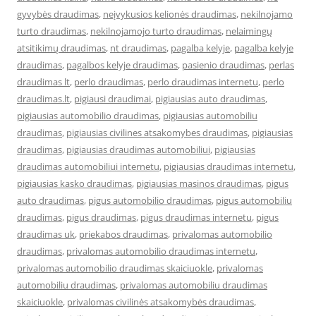
gyvybės draudimas
,
neįvykusios kelionės draudimas
,
nekilnojamo
turto draudimas
,
nekilnojamojo turto draudimas
,
nelaimingų
atsitikimų draudimas
,
nt draudimas
,
pagalba kelyje
,
pagalba kelyje
draudimas
,
pagalbos kelyje draudimas
,
pasienio draudimas
,
perlas
draudimas lt
,
perlo draudimas
,
perlo draudimas internetu
,
perlo
draudimas.lt
,
pigiausi draudimai
,
pigiausias auto draudimas
,
pigiausias automobilio draudimas
,
pigiausias automobiliu
draudimas
,
pigiausias civilines atsakomybes draudimas
,
pigiausias
draudimas
,
pigiausias draudimas automobiliui
,
pigiausias
draudimas automobiliui internetu
,
pigiausias draudimas internetu
,
pigiausias kasko draudimas
,
pigiausias masinos draudimas
,
pigus
auto draudimas
,
pigus automobilio draudimas
,
pigus automobiliu
draudimas
,
pigus draudimas
,
pigus draudimas internetu
,
pigus
draudimas uk
,
priekabos draudimas
,
privalomas automobilio
draudimas
,
privalomas automobilio draudimas internetu
,
privalomas automobilio draudimas skaiciuokle
,
privalomas
automobiliu draudimas
,
privalomas automobiliu draudimas
skaiciuokle
,
privalomas civilinės atsakomybės draudimas
,