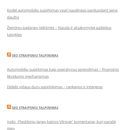
Kodėl automobilių supirkimas ypač naudingas parduodant seną,
daužtą
Žieminių padangų reikšmės – Nauda ir atsakomybė pažeidus
taisykles
SEO STRAIPSNIU TALPINIMAS
Automobilių supirkimas kaip operatyvus sprendimas – finansinio
likvidumo mechanizmas
Didelis vidaus durų pasirinkimas – rankenos ir interjeras
SEO STRAIPSNIU TALPINIMAS
Įrašo „Plastikinių langų kainos Vilniuje“ komentaras, kurį parašė
Algis