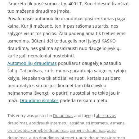
išmokėta tik pusė sumos, t.y. 400 LT. Kuo didesnė franšizė,
tuo mažesnė draudimo įmoka.
Privalomasis automobilio draudimas pasirenkamas pagal
kainą. Kur ji mažesnė, ten ir pasirašoma sutartis, nes
sąlygos visur tos pačios. Žala padengiama tik tretiesiems
asmenims. Būtent dėl to daugelis nori įsigyti KASKO
draudimą, nes galima apsidrausti nuo daugelio įvykių,
kurie gali nemaloniai nustebinti.
Automobilių draudimas
populiarus daugelyje pasaulio
šalių. Tai polisas, kuris mums garantuoja saugesnį rytojų
kelyje. Nepakanka tik atidžiai vairuoti, kartais susidaro
nenumatytos situacijos, kuomet tam tikro įvykio
neįmanoma išvengti, o patirti nuostoliai ne tokie jau ir
maži.
Draudimo išmokos
padeda reikiamu metu.
This entry was posted in
Draudimas
and tagged
ab lietuvos
draudimas
,
apsidrausk internetu
,
apsidrausti internetu
,
asmens
civilinės atsakomybės draudimas
,
asmens draudimas
,
auto
draudimas
,
auto draudimas internetu
,
auto draudimas internetu