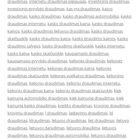
draudimas
,
internetu draudimas pigiausias
,
investicinis draudimas
,
investicinis gyvybės draudimas
,
kas yra draudimas
,
kasco
draudimas
,
kasko draudimas
,
kasko draudimas automobiliui
,
kasko
draudimas internetu
,
kasko draudimas kaina
,
kasko draudimas
kainos
,
kasko draudimas lietuvos draudimas
,
kasko draudimas
skaičiuoklė
,
kasko draudimo kaina
,
kasko draudimo kainos
,
kasko
draudimo salygos
,
kasko draudimo skaičiuoklė
,
kasko internetu
,
kasko kaina
,
kasko skaičiuoklė
,
kaupiamasis draudimas
,
kaupiamasis gyvybės draudimas
,
kelionės draudimas
,
kelionės
draudimas internetu
,
keliones draudimas kaina
,
keliones
draudimas skaiciuokle
,
keliones sveikatos draudimas
,
kelioninis
draudimas
,
kelionių draudimas
,
kelionių draudimas internetu
,
kelionių draudimas kaina
,
kelioniu draudimas skaiciuokle
,
kiek
kainuoja automobilio draudimas
,
kiek kainuoja draudimas
,
kiek
kainuoja kasko draudimas
,
kredito draudimas
,
krovinio draudimas
,
kroviniu draudimas
,
l draudimas
,
laidavimo draudimas
,
ld
draudimas
,
ldraudimas
,
letuvos draudimas
,
liet draudimas
,
lietuvo
draudimas
,
lietuvos darudimas
,
lietuvos draudima
,
lietuvos
draudimas
,
lietuvos draudimas automobiliui
,
lietuvos draudimas