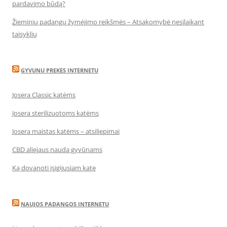
pardavimo būdą?
Žieminių padangų žymėjimo reikšmės – Atsakomybė nesilaikant
taisyklių
GYVUNU PREKES INTERNETU
Josera Classic katėms
Josera sterilizuotoms katėms
Josera maistas katėms – atsiliepimai
CBD aliejaus nauda gyvūnams
Ką dovanoti įsigijusiam katę
NAUJOS PADANGOS INTERNETU