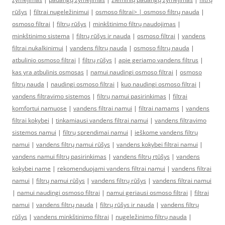
rūšys
|
filtrai nugeležinimui
|
osmoso filtrai> |
osmoso filtrų nauda
|
osmoso filtrai
|
filtrų rūšys
|
minkštinimo filtrų naudojimas
|
minkštinimo sistema
|
filtrų rūšys ir nauda
|
osmoso filtrai
|
vandens
filtrai nukalkinimui
|
vandens filtrų nauda
|
osmoso filtrų nauda
|
atbulinio osmoso filtrai
|
filtrų rūšys
|
apie geriamo vandens filtrus
|
kas yra atbulinis osmosas
|
namui naudingi osmoso filtrai
|
osmoso
filtrų nauda
|
naudingi osmoso filtrai
|
kuo naudingi osmoso filtrai
|
vandens filtravimo sistemos
|
filtrų namui pasirinkimas
|
filtrai
komfortui namuose
|
vandens filtrai namui
|
filtrai namams
|
vandens
filtrai kokybei
|
tinkamiausi vandens filtrai namui
|
vandens filtravimo
sistemos namui
|
filtrų sprendimai namui
|
ieškome vandens filtrų
namui
|
vandens filtrų namui rūšys
|
vandens kokybei filtrai namui
|
vandens namui filtrų pasirinkimas
|
vandens filtrų rtūšys
|
vandens
kokybei name
|
rekomenduojami vandens filtrai namui
|
vandens filtrai
namui
|
filtrų namui rūšys
|
vandens filtrų rūšys
|
vandens filtrai namui
|
namui naudingi osmoso filtrai
|
namui geriausi osmoso filtrai
|
filtrai
namui
|
vandens filtrų nauda
|
filtrų rūšys ir nauda
|
vandens filtrų
rūšys
|
vandens minkštinimo filtrai
|
nugeležinimo filtrų nauda
|