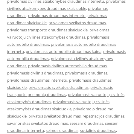
privalomas civilines atsakomybes draudimas internetu
,
privalomas
civilinės atsakomybės draudimas skaiciuokle
,
privalomas
draudimas
,
privalomas draudimas internetu
,
privalomas
draudimas skaiciuokle
,
privalomas sveikatos draudimas
,
privalomas transporto draudimas skaiciuokle
,
privalomas
vairuotoju civilines atsakomybes draudimas
,
privalomasis
automobilio draudimas
,
privalomasis automobilio draudimas
internetu
,
privalomasis automobilio draudimas kaina
,
privalomasis
automobiliu draudimas
,
privalomasis civilinės atsakomybės
draudimas
,
privalomasis civilinis automobilio draudimas
,
privalomasis civilinis draudimas
,
privalomasis draudimas
,
privalomasis draudimas internetu
,
privalomasis draudimas
skaiciuokle
,
privalomasis sveikatos draudimas
,
privalomasis
transporto priemonių draudimas
,
privalomasis vairuotojų civilinės
atsakomybės draudimas
,
privalomasis vairuotojų civilinės
atsakomybės draudimas skaiciuokle
,
privalomojo draudimo
skaiciuokle
,
privatus sveikatos draudimas
,
repatriacijos draudimas
,
savanoriškas sveikatos draudimas
,
seesam draudimas
,
seesam
draudimas internetu
,
seimos draudimas
,
socialinis draudimas
,