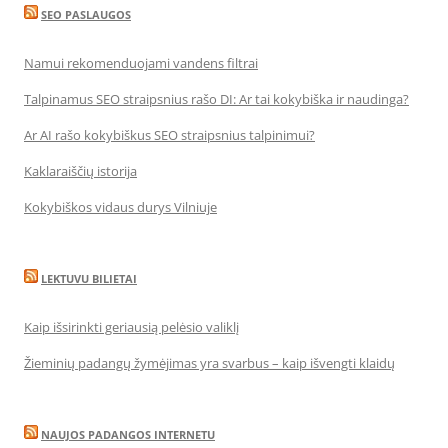
SEO PASLAUGOS
Namui rekomenduojami vandens filtrai
Talpinamus SEO straipsnius rašo DI: Ar tai kokybiška ir naudinga?
Ar AI rašo kokybiškus SEO straipsnius talpinimui?
Kaklaraiščių istorija
Kokybiškos vidaus durys Vilniuje
LEKTUVU BILIETAI
Kaip išsirinkti geriausią pelėsio valiklį
Žieminių padangų žymėjimas yra svarbus – kaip išvengti klaidų
NAUJOS PADANGOS INTERNETU