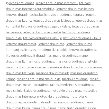
gyvybes draudimas
,
lietuvos draudimas internetu
,
lietuvos
draudimas internetu automobilio
,
lietuvos draudimas kainos
,
lietuvos draudimas kasko
,
lietuvos draudimas kaunas
,
lietuvos
draudimas kaune
,
lietuvos draudimas klaipeda
,
lietuvos draudimas
kontaktai
,
lietuvos draudimas pagalba kelyje
,
lietuvos draudimas
panevezys
,
lietuvos draudimas siauliai
,
lietuvos draudimas
skaiciuokle
,
lietuvos draudimas vilniuje
,
lietuvos draudimas vilnius
,
lietuvos draudimas.lt
,
lietuvos draudimo
,
lietuvos draudimo
kompanijos
,
lietuvos draudimo skaiciuokle
,
lietuvosdraudimas
,
lituvos draudimas
,
lt draudimas
,
mano draudimas
,
mano
draudimas.lt
,
masinos draudimas
,
masinos draudimas anglijoje
,
masinos draudimas internetu
,
masinos draudimas kainos
,
masinos
draudimas lietuvoje
,
masinos draudimas uk
,
masinos draudimo
kainos
,
masinos draudimo skaiciuokle
,
masinu draudimai
,
masinu
draudimas
,
masinu draudimo kainos
,
medicininis draudimas
,
medicininių išlaidų draudimas
,
motociklo draudimas
,
motociklo
draudimas internetu
,
motociklu draudimas
,
motorolerio
draudimas
,
motoroleriu draudimas
,
namo draudimas
,
namo
draudimas kaina
,
namu draudimas
,
namu turto draudimas
,
ne