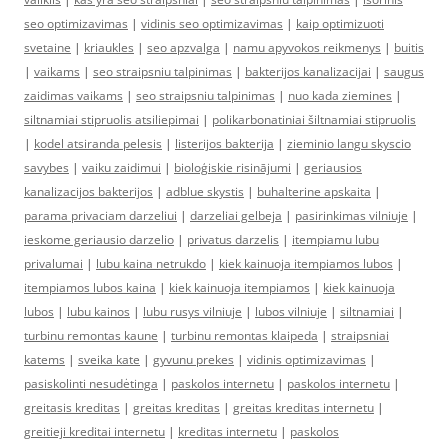
seo optimizavimas
|
vidinis seo optimizavimas
|
kaip optimizuoti
svetaine
|
kriaukles
|
seo apzvalga
|
namu apyvokos reikmenys
|
buitis
|
vaikams
|
seo straipsniu talpinimas
|
bakterijos kanalizacijai
|
saugus
zaidimas vaikams
|
seo straipsniu talpinimas
|
nuo kada ziemines
|
siltnamiai stipruolis atsiliepimai
|
polikarbonatiniai šiltnamiai stipruolis
|
kodel atsiranda pelesis
|
listerijos bakterija
|
zieminio langu skyscio
savybes
|
vaiku zaidimui
|
bioloģiskie risinājumi
|
geriausios
kanalizacijos bakterijos
|
adblue skystis
|
buhalterine apskaita
|
parama privaciam darzeliui
|
darzeliai gelbeja
|
pasirinkimas vilniuje
|
ieskome geriausio darzelio
|
privatus darzelis
|
itempiamu lubu
privalumai
|
lubu kaina netrukdo
|
kiek kainuoja itempiamos lubos
|
itempiamos lubos kaina
|
kiek kainuoja itempiamos
|
kiek kainuoja
lubos
|
lubu kainos
|
lubu rusys vilniuje
|
lubos vilniuje
|
siltnamiai
|
turbinu remontas kaune
|
turbinu remontas klaipeda
|
straipsniai
katems
|
sveika kate
|
gyvunu prekes
|
vidinis optimizavimas
|
pasiskolinti nesudėtinga
|
paskolos internetu
|
paskolos internetu
|
greitasis kreditas
|
greitas kreditas
|
greitas kreditas internetu
|
greitieji kreditai internetu
|
kreditas internetu
|
paskolos