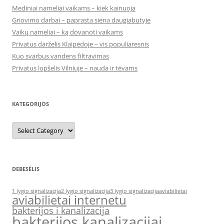
Mediniai nameliai vaikams – kiek kainuoja
Griovimo darbai – paprasta siena daugiabutyje
Vaikų nameliai – ką dovanoti vaikams
Privatus darželis Klaipėdoje – vis populiaresnis
Kuo svarbus vandens filtravimas
Privatus lopšelis Vilniuje – nauda ir tėvams
KATEGORIJOS
Kategorijos
DEBESĖLIS
1 lygio signalizacija
2 lygio signalizacija
3 lygio signalizacija
aviabilietai
aviabilietai internetu
bakterijos i kanalizacija
bakterijos kanalizacijai