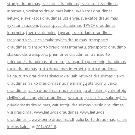
studiju draudimas
,
sveikatos draudimas
,
sveikatos draudimas
internetu
,
sveikatos draudimas kaina
,
sveikatos draudimas
lietuvoje
,
sveikatos draudimas uzsienyje
,
sveikatos draudimas
vykstant i uzsieni
,
tpvca
,
tpvca draudimas
,
TPVCA draudimas
internetu
,
tpvca skaiciuokle
,
tpvcad
,
traktoriaus draudimas
,
transporto civilines atsakomybes draudimas
,
transporto
draudimas
,
transporto draudimas internetu
,
transporto draudimo
skaiciuokle
,
transporto priemones draudimas
,
transporto
priemones draudimas internetu
,
transporto priemonių draudimas
,
turto draudimas
,
turto draudimas internetu
,
turto draudimas
kaina
,
turto draudimas skaiciuokle
,
uab lietuvos draudimas
,
vaiko
draudimas
,
vaiko draudimas nuo nelaimingų atsitikimų
,
vaiku
draudimas
,
vaikų draudimas nuo nelaimingų atsitikimų
,
vairuotojų
civilinės atsakomybės draudimas
,
vairuotojų civilinės atsakomybės
privalomasis draudimas
,
vairuotoju draudimas
,
verslo draudimas
,
visi draudimai
,
www.lietuvos draudimas
,
www.lietuvos
draudimas.lt
,
www.perlo draudimas.lt
,
zalia korta draudimas
,
zalios
kortos kaina
on
2014/08/18
.