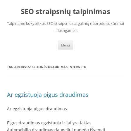
Skip
to
SEO straipsnių talpinimas
content
Talpiname kokybiškus SEO straipsnius atgalinių nuorodų sukūrimui
– flashgame.lt
Menu
TAG ARCHIVES:
KELIONĖS DRAUDIMAS INTERNETU
Ar egzistuoja pigus draudimas
Ar egzistuoja pigus draudimas
Pigus draudimas egzistuoja ir tai yra faktas
Automobilio draudimas daugeliui padeda išvengti