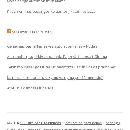
Nano danga automobilio stiklams
Kada žieminės padangos keičiamos į vasarines 2025
STRAIPSNIU TALPINIMAS
Geriausias pasirinkimas yra auto supirkimas – kodėl?
Automobilių supirkimas padeda išspręsti finansų trūkumą
Tekinimo paslaugos ir realūs pavyzdžiai iš sunkiosios pramonės
Kaip transformuoti užsakymų valdymą per 12 mėnesių?
Atbulinis osmosas ir nauda
© 2014
SEO straipsniu talpinimas
|
internetine parduotuve
|
padangų
žymėjimas
|
padangų žymėjimas
|
žieminių padangų žymėjimas
|
filtrų