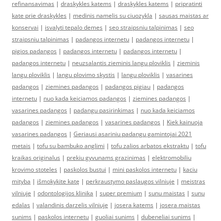
refinansavimas
|
draskykles katems
|
draskykles katems
|
pripratinti
kate prie draskykles
|
medinis namelis su ciuozykla
|
sausas maistas ar
konservai
|
isvalyti tepalo demes
|
seo straipsniu talpinimas
|
seo
straipsniu talpinimas
|
padangos internetu
|
padangos internetu
|
pigios padangos
|
padangos internetu
|
padangos internetu
|
padangos internetu
|
neuzsalantis zieminis langu ploviklis
|
zieminis
langu ploviklis
|
langu plovimo skystis
|
langu ploviklis
|
vasarines
padangos
|
ziemines padangos
|
padangos pigiau
|
padangos
internetu
|
nuo kada keiciamos padangos
|
ziemines padangos
|
vasarines padangos
|
padangu pasirinkimas
|
nuo kada keiciamos
padangos
|
ziemines padangos
|
vasarines padangos
|
Kiek kainuoja
vasarines padangos
|
Geriausi asariniu padangu gamintojai 2021
metais
|
tofu su bambuko anglimi
|
tofu zalios arbatos ekstraktu
|
tofu
kraikas originalus
|
prekiu gyvunams grazinimas
|
elektromobiliu
krovimo stoteles
|
paskolos bustui
|
mini paskolos internetu
|
kaciu
mityba
|
išmokykite katę
|
perkraustymo paslaugos vilniuje
|
meistras
vilniuje
|
odontologijos klinika
|
super premium
|
sunu maistas
|
sunu
edalas
|
valandinis darzelis vilniuje
|
josera katems
|
josera maistas
sunims
|
paskolos internetu
|
guoliai sunims
|
dubeneliai sunims
|