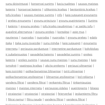
sunu dziovintuvai
|
konservai sunims
|
kaciu tualetas
|
sausas maistas
katems
|
konservai katems
|
silikoninis kraikas
|
bentonitinis kraikas
|
tofu kraikas
|
sausas maistas sunims
|
info
|
kaip sutaupyti gyvunams
|
prekes gyvunams
|
gyvunu prieziura
|
gyvunu augintojams
|
šunims
|
katėms
|
gyvunu prekes
|
tofu kraiko naudojimas
|
ar patiks tofu
|
augalinė alternatyva
|
gyvunu prekes
|
kontaktai
|
apie mus
|
naujienos
|
nuorodos
|
nuorodos
|
nuorodos
|
gyvunu prekes
|
edalo
itaka
|
itaka sunu isvaizdai
|
sunu mityba
|
kaip sutaupyti
|
gyvunams
internetu
|
geriausia parduotuve
|
internetine parduotuve
|
kokybiskas
ir subalansuotas
|
pavadeliai katems
|
pavadeliai sunims
|
prekes
katems
|
prekes sunims
|
sausas sunu maistas
|
sunu maistas
|
kaip
ismokyti
|
ypatingas kraikas
|
akcija prekems
|
geriausi siltnamiai
|
kaip issirinkti
|
polikarbonatiniai šiltnamiai
|
tvirti siltnamiai
|
polikarbonatiniai atsiliepimai
|
šiltnamiai atsiliepimai
|
led reklama
|
vandens filtrai
|
vandens filtrai
|
renkamės filtrus
|
tinkamiausias
maistas
|
maistas internetu
|
geriausias ėdalas
|
augintojams
|
blogas
|
straipsniai
|
straipsniai
|
straipsniai
|
fejerverkai
|
ieskantiems filtru
|
filtrai namui
|
filtru nauda
|
vandens filtrai
|
vandens filtrai
|
biologinės bakterijos
|
kanalizacijos kvapas
|
kanalizacijos bakterijos
|