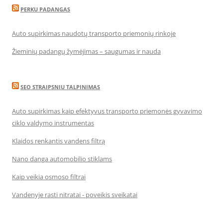
PERKU PADANGAS
Auto supirkimas naudotų transporto priemonių rinkoje
Žieminių padangų žymėjimas – saugumas ir nauda
SEO STRAIPSNIU TALPINIMAS
Auto supirkimas kaip efektyvus transporto priemonės gyvavimo
ciklo valdymo instrumentas
Klaidos renkantis vandens filtrą
Nano danga automobilio stiklams
Kaip veikia osmoso filtrai
Vandenyje rasti nitratai - poveikis sveikatai