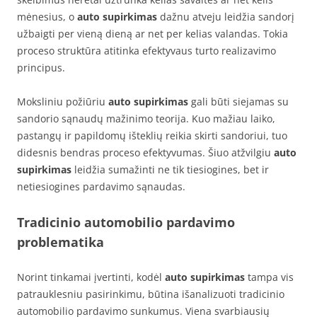
mėnesius, o
auto supirkimas
dažnu atveju leidžia sandorį
užbaigti per vieną dieną ar net per kelias valandas. Tokia
proceso struktūra atitinka efektyvaus turto realizavimo
principus.
Moksliniu požiūriu
auto supirkimas
gali būti siejamas su
sandorio sąnaudų mažinimo teorija. Kuo mažiau laiko,
pastangų ir papildomų išteklių reikia skirti sandoriui, tuo
didesnis bendras proceso efektyvumas. Šiuo atžvilgiu
auto
supirkimas
leidžia sumažinti ne tik tiesiogines, bet ir
netiesiogines pardavimo sąnaudas.
Tradicinio automobilio pardavimo
problematika
Norint tinkamai įvertinti, kodėl
auto supirkimas
tampa vis
patrauklesniu pasirinkimu, būtina išanalizuoti tradicinio
automobilio pardavimo sunkumus. Viena svarbiausių