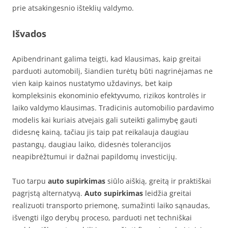
prie atsakingesnio išteklių valdymo.
Išvados
Apibendrinant galima teigti, kad klausimas, kaip greitai
parduoti automobilį, šiandien turėtų būti nagrinėjamas ne
vien kaip kainos nustatymo uždavinys, bet kaip
kompleksinis ekonominio efektyvumo, rizikos kontrolės ir
laiko valdymo klausimas. Tradicinis automobilio pardavimo
modelis kai kuriais atvejais gali suteikti galimybę gauti
didesnę kainą, tačiau jis taip pat reikalauja daugiau
pastangų, daugiau laiko, didesnės tolerancijos
neapibrėžtumui ir dažnai papildomų investicijų.
Tuo tarpu
auto supirkimas
siūlo aiškią, greitą ir praktiškai
pagrįstą alternatyvą.
Auto supirkimas
leidžia greitai
realizuoti transporto priemonę, sumažinti laiko sąnaudas,
išvengti ilgo derybų proceso, parduoti net techniškai