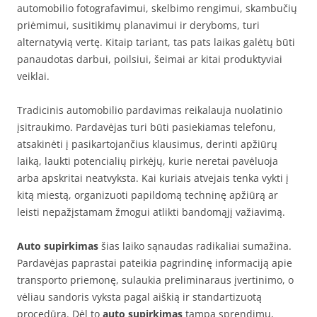
automobilio fotografavimui, skelbimo rengimui, skambučių
priėmimui, susitikimų planavimui ir deryboms, turi
alternatyvią vertę. Kitaip tariant, tas pats laikas galėtų būti
panaudotas darbui, poilsiui, šeimai ar kitai produktyviai
veiklai.
Tradicinis automobilio pardavimas reikalauja nuolatinio
įsitraukimo. Pardavėjas turi būti pasiekiamas telefonu,
atsakinėti į pasikartojančius klausimus, derinti apžiūrų
laiką, laukti potencialių pirkėjų, kurie neretai pavėluoja
arba apskritai neatvyksta. Kai kuriais atvejais tenka vykti į
kitą miestą, organizuoti papildomą techninę apžiūrą ar
leisti nepažįstamam žmogui atlikti bandomąjį važiavimą.
Auto supirkimas
šias laiko sąnaudas radikaliai sumažina.
Pardavėjas paprastai pateikia pagrindinę informaciją apie
transporto priemonę, sulaukia preliminaraus įvertinimo, o
vėliau sandoris vyksta pagal aiškią ir standartizuotą
procedūrą. Dėl to
auto supirkimas
tampa sprendimu,