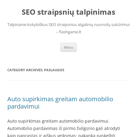
Skip
to
SEO straipsnių talpinimas
content
Talpiname kokybiškus SEO straipsnius atgalinių nuorodų sukūrimui
– flashgame.lt
Menu
CATEGORY ARCHIVES:
PASLAUGOS
Auto supirkimas greitam automobilio
pardavimui
Auto supirkimas greitam automobilio pardavimui.
Automobilio pardavimas iš pirmo žvilgsnio gali atrodyti
kaip paprastas ir aiškus veiksmas: pakanka paskelbti