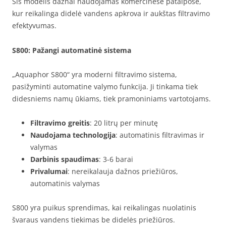
Šis modelis dažnai naudojamas komercinėse patalpose,
kur reikalinga didelė vandens apkrova ir aukštas filtravimo
efektyvumas.
S800
: Pažangi automatinė sistema
„Aquaphor S800“ yra moderni filtravimo sistema,
pasižyminti automatine valymo funkcija. Ji tinkama tiek
didesniems namų ūkiams, tiek pramoniniams vartotojams.
Filtravimo greitis
: 20 litrų per minutę
Naudojama technologija
: automatinis filtravimas ir
valymas
Darbinis spaudimas
: 3-6 barai
Privalumai
: nereikalauja dažnos priežiūros,
automatinis valymas
S800 yra puikus sprendimas, kai reikalingas nuolatinis
švaraus vandens tiekimas be didelės priežiūros.