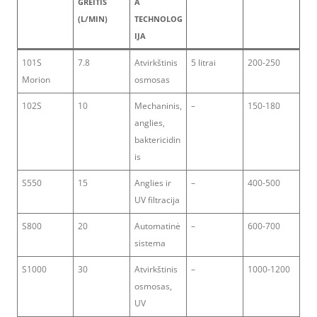
GREITIS
A
(L/MIN)
TECHNOLOG
IJA
101S
7.8
Atvirkštinis
5 litrai
200-250
Morion
osmosas
102S
10
Mechaninis,
–
150-180
anglies,
baktericidin
is
S550
15
Anglies ir
–
400-500
UV filtracija
S800
20
Automatinė
–
600-700
sistema
S1000
30
Atvirkštinis
–
1000-1200
osmosas,
UV