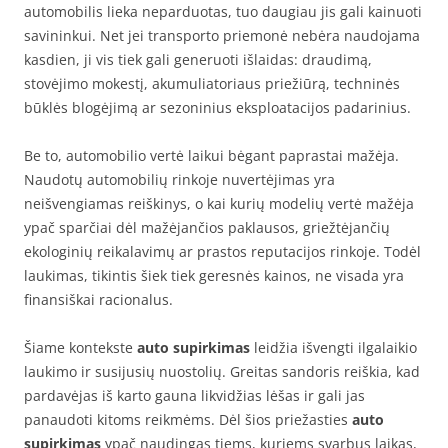
automobilis lieka neparduotas, tuo daugiau jis gali kainuoti
savininkui. Net jei transporto priemonė nebėra naudojama
kasdien, ji vis tiek gali generuoti išlaidas: draudimą,
stovėjimo mokestį, akumuliatoriaus priežiūrą, techninės
būklės blogėjimą ar sezoninius eksploatacijos padarinius.
Be to, automobilio vertė laikui bėgant paprastai mažėja.
Naudotų automobilių rinkoje nuvertėjimas yra
neišvengiamas reiškinys, o kai kurių modelių vertė mažėja
ypač sparčiai dėl mažėjančios paklausos, griežtėjančių
ekologinių reikalavimų ar prastos reputacijos rinkoje. Todėl
laukimas, tikintis šiek tiek geresnės kainos, ne visada yra
finansiškai racionalus.
Šiame kontekste
auto supirkimas
leidžia išvengti ilgalaikio
laukimo ir susijusių nuostolių. Greitas sandoris reiškia, kad
pardavėjas iš karto gauna likvidžias lėšas ir gali jas
panaudoti kitoms reikmėms. Dėl šios priežasties
auto
supirkimas
ypač naudingas tiems, kuriems svarbus laikas,