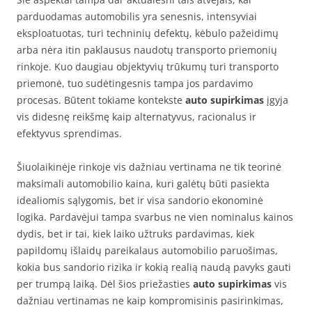
parduodamas automobilis yra senesnis, intensyviai
eksploatuotas, turi techninių defektų, kėbulo pažeidimų
arba nėra itin paklausus naudotų transporto priemonių
rinkoje. Kuo daugiau objektyvių trūkumų turi transporto
priemonė, tuo sudėtingesnis tampa jos pardavimo
procesas. Būtent tokiame kontekste
auto supirkimas
įgyja
vis didesnę reikšmę kaip alternatyvus, racionalus ir
efektyvus sprendimas.
Šiuolaikinėje rinkoje vis dažniau vertinama ne tik teorinė
maksimali automobilio kaina, kuri galėtų būti pasiekta
idealiomis sąlygomis, bet ir visa sandorio ekonominė
logika. Pardavėjui tampa svarbus ne vien nominalus kainos
dydis, bet ir tai, kiek laiko užtruks pardavimas, kiek
papildomų išlaidų pareikalaus automobilio paruošimas,
kokia bus sandorio rizika ir kokią realią naudą pavyks gauti
per trumpą laiką. Dėl šios priežasties
auto supirkimas
vis
dažniau vertinamas ne kaip kompromisinis pasirinkimas,