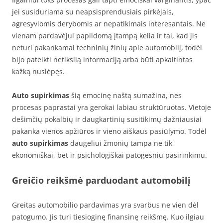
jei susiduriama su neapsisprendusiais pirkėjais,
agresyviomis derybomis ar nepatikimais interesantais. Ne
vienam pardavėjui papildomą įtampą kelia ir tai, kad jis
neturi pakankamai techninių žinių apie automobilį, todėl
bijo pateikti netikslią informaciją arba būti apkaltintas
kažką nuslėpęs.
Auto supirkimas
šią emocinę naštą sumažina, nes
procesas paprastai yra gerokai labiau struktūruotas. Vietoje
dešimčių pokalbių ir daugkartinių susitikimų dažniausiai
pakanka vienos apžiūros ir vieno aiškaus pasiūlymo. Todėl
auto supirkimas
daugeliui žmonių tampa ne tik
ekonomiškai, bet ir psichologiškai patogesniu pasirinkimu.
Greičio reikšmė parduodant automobilį
Greitas automobilio pardavimas yra svarbus ne vien dėl
patogumo. Jis turi tiesioginę finansinę reikšmę. Kuo ilgiau