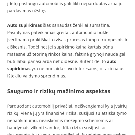
įdėtų pastangų automobilis gali likti neparduotas arba jo
pardavimas užsitęs.
Auto supirkimas
šias sąnaudas ženkliai sumažina.
Pasiūlymas pateikiamas greitai, automobilio būklė
įvertinama praktiškai, o visas procesas tampa trumpesnis ir
aiškesnis. Todėl net jei supirkimo kaina kartais būna
mažesnė už teorinę rinkos kainą, faktinė grynoji nauda gali
būti labai panaši arba net didesnė. Būtent dėl to
auto
supirkimas
yra ne nuolaida savo interesams, o racionalus
išteklių valdymo sprendimas.
Saugumo ir rizikų mažinimo aspektas
Parduodant automobilį privačiai, neišvengiamai kyla įvairių
rizikų. Viena jų yra finansinė rizika, susijusi su atsiskaitymo
nepatikimumu, neaiškiomis mokėjimo schemomis ar
bandymais vilkinti sandorį. Kita rizika susijusi su
dokumentų tvarkymu, nes netiksliai įformintas nuosavybės