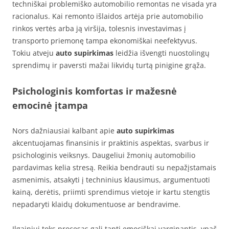
techniškai problemiško automobilio remontas ne visada yra
racionalus. Kai remonto išlaidos artėja prie automobilio
rinkos vertės arba ją viršija, tolesnis investavimas į
transporto priemonę tampa ekonomiškai neefektyvus.
Tokiu atveju
auto supirkimas
leidžia išvengti nuostolingų
sprendimų ir paversti mažai likvidų turtą pinigine grąža.
Psichologinis komfortas ir mažesnė
emocinė įtampa
Nors dažniausiai kalbant apie
auto supirkimas
akcentuojamas finansinis ir praktinis aspektas, svarbus ir
psichologinis veiksnys. Daugeliui žmonių automobilio
pardavimas kelia stresą. Reikia bendrauti su nepažįstamais
asmenimis, atsakyti į techninius klausimus, argumentuoti
kainą, derėtis, priimti sprendimus vietoje ir kartu stengtis
nepadaryti klaidų dokumentuose ar bendravime.
Ilgainiui toks procesas gali tapti emociškai varginantis, ypač