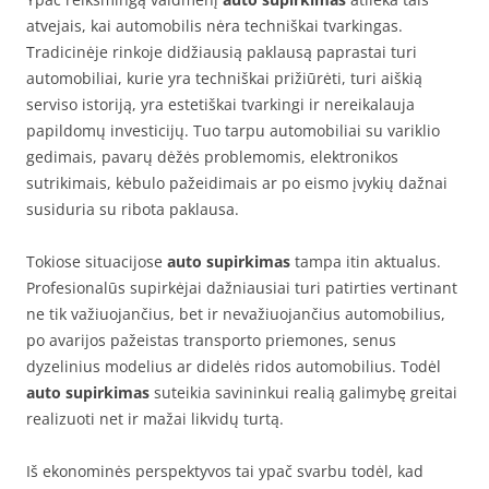
atvejais, kai automobilis nėra techniškai tvarkingas.
Tradicinėje rinkoje didžiausią paklausą paprastai turi
automobiliai, kurie yra techniškai prižiūrėti, turi aiškią
serviso istoriją, yra estetiškai tvarkingi ir nereikalauja
papildomų investicijų. Tuo tarpu automobiliai su variklio
gedimais, pavarų dėžės problemomis, elektronikos
sutrikimais, kėbulo pažeidimais ar po eismo įvykių dažnai
susiduria su ribota paklausa.
Tokiose situacijose
auto supirkimas
tampa itin aktualus.
Profesionalūs supirkėjai dažniausiai turi patirties vertinant
ne tik važiuojančius, bet ir nevažiuojančius automobilius,
po avarijos pažeistas transporto priemones, senus
dyzelinius modelius ar didelės ridos automobilius. Todėl
auto supirkimas
suteikia savininkui realią galimybę greitai
realizuoti net ir mažai likvidų turtą.
Iš ekonominės perspektyvos tai ypač svarbu todėl, kad