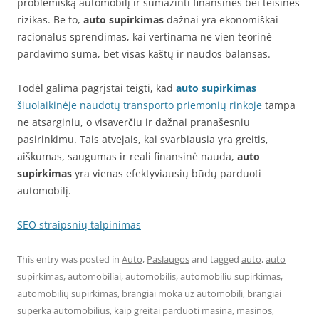
problemišką automobilį ir sumažinti finansines bei teisines
rizikas. Be to,
auto supirkimas
dažnai yra ekonomiškai
racionalus sprendimas, kai vertinama ne vien teorinė
pardavimo suma, bet visas kaštų ir naudos balansas.
Todėl galima pagrįstai teigti, kad
auto supirkimas
šiuolaikinėje naudotų transporto priemonių rinkoje
tampa
ne atsarginiu, o visaverčiu ir dažnai pranašesniu
pasirinkimu. Tais atvejais, kai svarbiausia yra greitis,
aiškumas, saugumas ir reali finansinė nauda,
auto
supirkimas
yra vienas efektyviausių būdų parduoti
automobilį.
SEO straipsnių talpinimas
This entry was posted in
Auto
,
Paslaugos
and tagged
auto
,
auto
supirkimas
,
automobiliai
,
automobilis
,
automobiliu supirkimas
,
automobilių supirkimas
,
brangiai moka uz automobili
,
brangiai
superka automobilius
,
kaip greitai parduoti masina
,
masinos
,