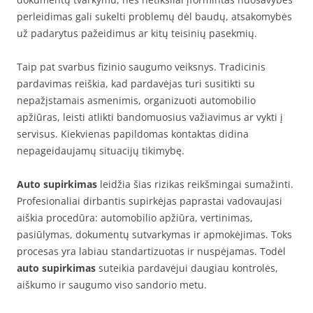
perleidimas gali sukelti problemų dėl baudų, atsakomybės
už padarytus pažeidimus ar kitų teisinių pasekmių.
Taip pat svarbus fizinio saugumo veiksnys. Tradicinis
pardavimas reiškia, kad pardavėjas turi susitikti su
nepažįstamais asmenimis, organizuoti automobilio
apžiūras, leisti atlikti bandomuosius važiavimus ar vykti į
servisus. Kiekvienas papildomas kontaktas didina
nepageidaujamų situacijų tikimybę.
Auto supirkimas
leidžia šias rizikas reikšmingai sumažinti.
Profesionaliai dirbantis supirkėjas paprastai vadovaujasi
aiškia procedūra: automobilio apžiūra, vertinimas,
pasiūlymas, dokumentų sutvarkymas ir apmokėjimas. Toks
procesas yra labiau standartizuotas ir nuspėjamas. Todėl
auto supirkimas
suteikia pardavėjui daugiau kontrolės,
aiškumo ir saugumo viso sandorio metu.