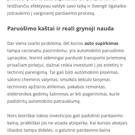
leidžiančiu efektyviau valdyti savo laiką ir išvengti ilgalaikio
įsitraukimo į varginantį pardavimo procesą.
Paruošimo kaštai ir reali grynoji nauda
Dar viena svarbi problema, dėl kurios
auto supirkimas
tampa racionaliu pasirinkimu, yra automobilio paruošimo
sąnaudos. Norint sėkmingai parduoti transporto priemonę
privačiam pirkėjui, dažnai reikia investuoti į jos estetinį ir
techninį parengimą. Tai gali būti automobilio plovimas,
salono cheminis valymas, smulkūs kėbulo taisymai,
techninės apžiūros atlikimas, pakabos remontas,
elektronikos gedimų šalinimas ar kiti pagerinimai, kurie
padidintų automobilio patrauklumą.
Nors teoriškai tokios investicijos gali padidinti pardavimo
kainą, praktiškai jos ne visada atsiperka. Kai kuriais atvejais
išlaidos tampa didelės, o galutinė pardavimo kaina