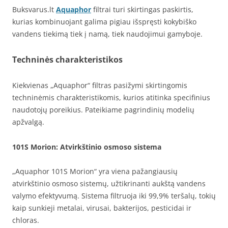
Buksvarus.lt
Aquaphor
filtrai turi skirtingas paskirtis,
kurias kombinuojant galima pigiau išspręsti kokybiško
vandens tiekimą tiek į namą, tiek naudojimui gamyboje.
Techninės charakteristikos
Kiekvienas „Aquaphor“ filtras pasižymi skirtingomis
techninėmis charakteristikomis, kurios atitinka specifinius
naudotojų poreikius. Pateikiame pagrindinių modelių
apžvalgą.
101S Morion
: Atvirkštinio osmoso sistema
„Aquaphor 101S Morion“ yra viena pažangiausių
atvirkštinio osmoso sistemų, užtikrinanti aukštą vandens
valymo efektyvumą. Sistema filtruoja iki 99,9% teršalų, tokių
kaip sunkieji metalai, virusai, bakterijos, pesticidai ir
chloras.