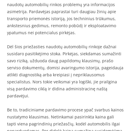
naudotų automobilių rinkos problemų yra informacijos
asimetrija. Pardavėjas paprastai turi daugiau žinių apie
transporto priemonės istoriją, jos techninius trūkumus,
ankstesnius gedimus, remonto pobūdį ir eksploatavimo
ypatumus nei potencialus pirkėjas.
Dėl šios priežasties naudotų automobilių rinkoje dažnai
susidaro pasitikėjimo stoka. Pirkėjas, siekdamas sumažinti
savo riziką, užduoda daug papildomų klausimų, prašo
serviso dokumentų, domisi avaringumo istorija, pageidauja
atlikti diagnostiką arba kreipiasi į nepriklausomus
specialistus. Nors tokie veiksmai yra logiški, jie prailgina
visą pardavimo ciklą ir didina administracinę naštą
pardavėjui.
Be to, tradiciniame pardavimo procese ypač svarbus kainos
nustatymo klausimas. Netinkamai pasirinkta kaina gali
tapti viena pagrindinių priežasčių, kodėl automobilis ilgai
neparduodamas. Per didelė kaina sumažina susidomėjimą,