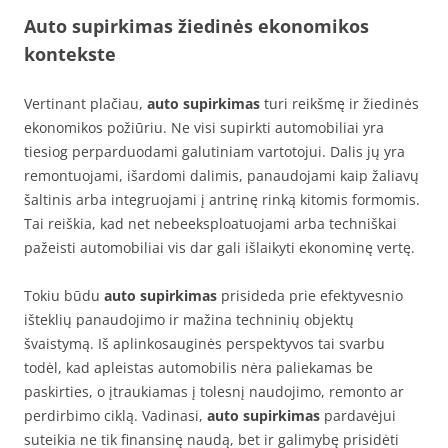
Auto supirkimas žiedinės ekonomikos
kontekste
Vertinant plačiau,
auto supirkimas
turi reikšmę ir žiedinės
ekonomikos požiūriu. Ne visi supirkti automobiliai yra
tiesiog perparduodami galutiniam vartotojui. Dalis jų yra
remontuojami, išardomi dalimis, panaudojami kaip žaliavų
šaltinis arba integruojami į antrinę rinką kitomis formomis.
Tai reiškia, kad net nebeeksploatuojami arba techniškai
pažeisti automobiliai vis dar gali išlaikyti ekonominę vertę.
Tokiu būdu
auto supirkimas
prisideda prie efektyvesnio
išteklių panaudojimo ir mažina techninių objektų
švaistymą. Iš aplinkosauginės perspektyvos tai svarbu
todėl, kad apleistas automobilis nėra paliekamas be
paskirties, o įtraukiamas į tolesnį naudojimo, remonto ar
perdirbimo ciklą. Vadinasi,
auto supirkimas
pardavėjui
suteikia ne tik finansinę naudą, bet ir galimybę prisidėti