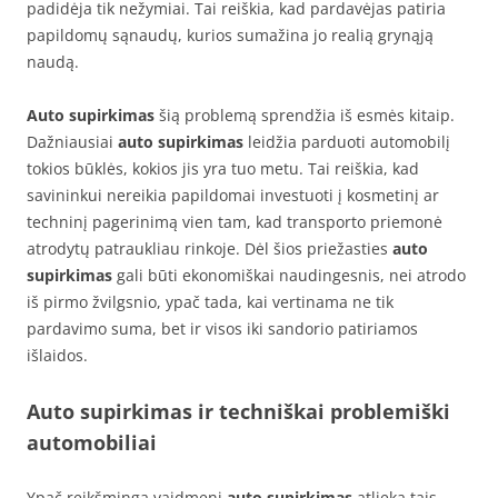
padidėja tik nežymiai. Tai reiškia, kad pardavėjas patiria
papildomų sąnaudų, kurios sumažina jo realią grynąją
naudą.
Auto supirkimas
šią problemą sprendžia iš esmės kitaip.
Dažniausiai
auto supirkimas
leidžia parduoti automobilį
tokios būklės, kokios jis yra tuo metu. Tai reiškia, kad
savininkui nereikia papildomai investuoti į kosmetinį ar
techninį pagerinimą vien tam, kad transporto priemonė
atrodytų patraukliau rinkoje. Dėl šios priežasties
auto
supirkimas
gali būti ekonomiškai naudingesnis, nei atrodo
iš pirmo žvilgsnio, ypač tada, kai vertinama ne tik
pardavimo suma, bet ir visos iki sandorio patiriamos
išlaidos.
Auto supirkimas ir techniškai problemiški
automobiliai
Ypač reikšmingą vaidmenį
auto supirkimas
atlieka tais