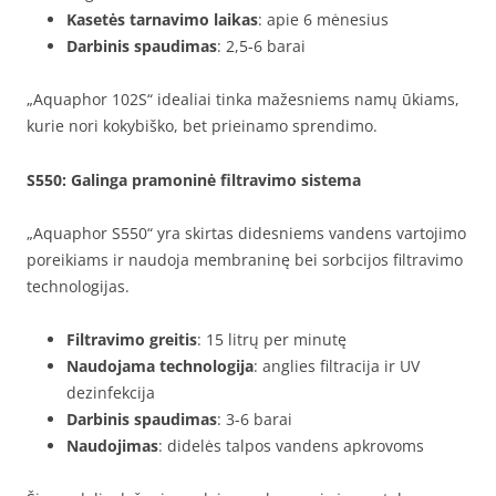
Kasetės tarnavimo laikas
: apie 6 mėnesius
Darbinis spaudimas
: 2,5-6 barai
„Aquaphor 102S“ idealiai tinka mažesniems namų ūkiams,
kurie nori kokybiško, bet prieinamo sprendimo.
S550
: Galinga pramoninė filtravimo sistema
„Aquaphor S550“ yra skirtas didesniems vandens vartojimo
poreikiams ir naudoja membraninę bei sorbcijos filtravimo
technologijas.
Filtravimo greitis
: 15 litrų per minutę
Naudojama technologija
: anglies filtracija ir UV
dezinfekcija
Darbinis spaudimas
: 3-6 barai
Naudojimas
: didelės talpos vandens apkrovoms