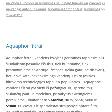
naudotu automobiliu supirkimas naudingas finansiskai
,
pardavejui
naudingas auto supirkimas
,
superka automopbilius
,
supirkimas
on
2026/03/11
.
Aquaphor filtrai
Aquaphor filtrai. Vandens kokybės gerinimas tapo esminiu
šiuolaikinio pasaulio iššūkiu, tiek buitiniame, tiek
pramoniniame sektoriuje. Žmonės siekia gauti ne tik švarų,
bet ir sveikatai nekenksmingą vandenį. Dėl to įvairios
filtravimo technologijos tapo itin populiarios. „Aquaphor“
vandens filtrai yra vieni iš pažangiausių sprendimų,
siūlančių įvairius modelius, pritaikytus skirtingiems
poreikiams, įskaitant
101S Morion
,
102S
,
S550
,
S800
ir
S1000
. Buksvarus.lt specialistai straipsnyje aptars filtrų
Aquaphor modelių technines charakteristikas, jų