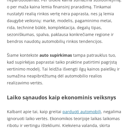
o per maža kaina lemia finansinį praradimą. Tinkamai
nustatyti realią rinkos vertę nėra paprasta, nes ją lemia
daugybė veiksnių: markė, modelis, pagaminimo metai,
rida, techninė būklė, komplektacija, degalų tipas,
sezoniškumas, spalva, paklausa konkrečiame regione ir
bendros naudotų automobilių rinkos tendencijos.
Šiame kontekste
auto supirkimas
tampa patrauklus tuo,
kad supirkėjas paprastai taiko praktine patirtimi pagrįstą
vertinimo modelį. Tai leidžia išvengti ilgų kainos paieškų ir
sumažina neapibrėžtumą dėl automobilio realios
realizavimo vertės.
Laiko sąnaudos kaip ekonominis veiksnys
Kalbant apie tai, kaip greitai
parduoti automobilį
, negalima
ignoruoti laiko vertės. Ekonomikos teorijoje laikas laikomas
ribotu ir vertingu ištekliumi. Kiekviena valanda, skirta