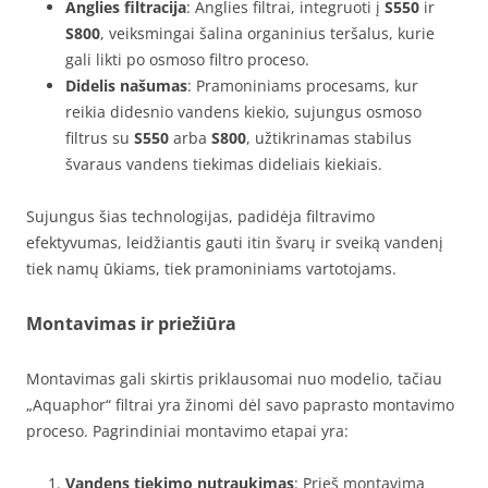
Anglies filtracija
: Anglies filtrai, integruoti į
S550
ir
S800
, veiksmingai šalina organinius teršalus, kurie
gali likti po osmoso filtro proceso.
Didelis našumas
: Pramoniniams procesams, kur
reikia didesnio vandens kiekio, sujungus osmoso
filtrus su
S550
arba
S800
, užtikrinamas stabilus
švaraus vandens tiekimas dideliais kiekiais.
Sujungus šias technologijas, padidėja filtravimo
efektyvumas, leidžiantis gauti itin švarų ir sveiką vandenį
tiek namų ūkiams, tiek pramoniniams vartotojams.
Montavimas ir priežiūra
Montavimas gali skirtis priklausomai nuo modelio, tačiau
„Aquaphor“ filtrai yra žinomi dėl savo paprasto montavimo
proceso. Pagrindiniai montavimo etapai yra:
Vandens tiekimo nutraukimas
: Prieš montavimą