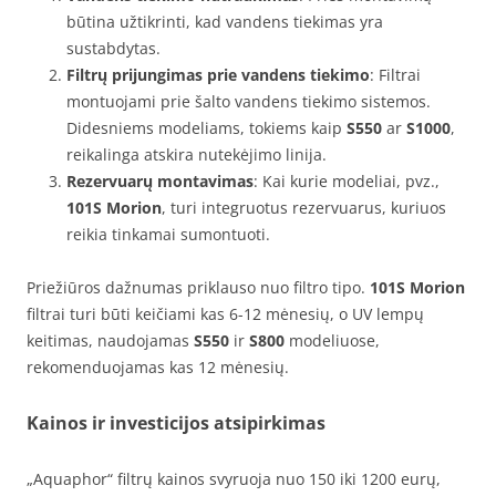
būtina užtikrinti, kad vandens tiekimas yra
sustabdytas.
Filtrų prijungimas prie vandens tiekimo
: Filtrai
montuojami prie šalto vandens tiekimo sistemos.
Didesniems modeliams, tokiems kaip
S550
ar
S1000
,
reikalinga atskira nutekėjimo linija.
Rezervuarų montavimas
: Kai kurie modeliai, pvz.,
101S Morion
, turi integruotus rezervuarus, kuriuos
reikia tinkamai sumontuoti.
Priežiūros dažnumas priklauso nuo filtro tipo.
101S Morion
filtrai turi būti keičiami kas 6-12 mėnesių, o UV lempų
keitimas, naudojamas
S550
ir
S800
modeliuose,
rekomenduojamas kas 12 mėnesių.
Kainos ir investicijos atsipirkimas
„Aquaphor“ filtrų kainos svyruoja nuo 150 iki 1200 eurų,