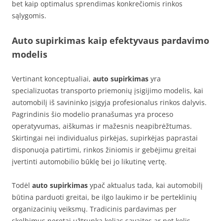
bet kaip optimalus sprendimas konkrečiomis rinkos
sąlygomis.
Auto supirkimas kaip efektyvaus pardavimo
modelis
Vertinant konceptualiai,
auto supirkimas
yra
specializuotas transporto priemonių įsigijimo modelis, kai
automobilį iš savininko įsigyja profesionalus rinkos dalyvis.
Pagrindinis šio modelio pranašumas yra proceso
operatyvumas, aiškumas ir mažesnis neapibrėžtumas.
Skirtingai nei individualus pirkėjas, supirkėjas paprastai
disponuoja patirtimi, rinkos žiniomis ir gebėjimu greitai
įvertinti automobilio būklę bei jo likutinę vertę.
Todėl
auto supirkimas
ypač aktualus tada, kai automobilį
būtina parduoti greitai, be ilgo laukimo ir be perteklinių
organizacinių veiksmų. Tradicinis pardavimas per
skelbimus neretai užtrunka kelias savaites ar net kelis