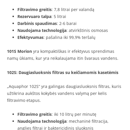
Filtravimo greitis
: 7,8 litrai per valandą
Rezervuaro talpa
: 5 litrai
Darbinis spaudimas
: 2-6 barai
Naudojama technologija
: atvirkštinis osmosas
Efektyvumas
: pašalina iki 99,9% teršalų
101S Morion
yra kompaktiškas ir efektyvus sprendimas
namų ūkiams, kur yra reikalaujama itin švaraus vandens.
102S
: Daugiasluoksnis filtras su keičiamomis kasetėmis
„Aquaphor 102S“ yra galingas daugiasluoksnis filtras, kuris
užtikrina aukštos kokybės vandens valymą per kelis
filtravimo etapus.
Filtravimo greitis
: iki 10 litrų per minutę
Naudojama technologija
: mechaninė filtracija,
anglies filtrai ir baktericidinis sluoksnis