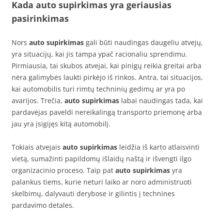
Kada auto supirkimas yra geriausias
pasirinkimas
Nors
auto supirkimas
gali būti naudingas daugeliu atvejų,
yra situacijų, kai jis tampa ypač racionaliu sprendimu.
Pirmiausia, tai skubos atvejai, kai pinigų reikia greitai arba
nėra galimybės laukti pirkėjo iš rinkos. Antra, tai situacijos,
kai automobilis turi rimtų techninių gedimų ar yra po
avarijos. Trečia,
auto supirkimas
labai naudingas tada, kai
pardavėjas paveldi nereikalingą transporto priemonę arba
jau yra įsigijęs kitą automobilį.
Tokiais atvejais
auto supirkimas
leidžia iš karto atlaisvinti
vietą, sumažinti papildomų išlaidų naštą ir išvengti ilgo
organizacinio proceso. Taip pat
auto supirkimas
yra
palankus tiems, kurie neturi laiko ar noro administruoti
skelbimų, dalyvauti derybose ir gilintis į technines
pardavimo detales.