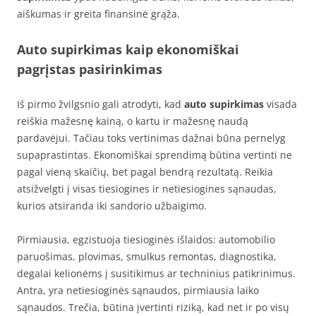
aiškumas ir greita finansinė grąža.
Auto supirkimas kaip ekonomiškai
pagrįstas pasirinkimas
Iš pirmo žvilgsnio gali atrodyti, kad
auto supirkimas
visada
reiškia mažesnę kainą, o kartu ir mažesnę naudą
pardavėjui. Tačiau toks vertinimas dažnai būna pernelyg
supaprastintas. Ekonomiškai sprendimą būtina vertinti ne
pagal vieną skaičių, bet pagal bendrą rezultatą. Reikia
atsižvelgti į visas tiesiogines ir netiesiogines sąnaudas,
kurios atsiranda iki sandorio užbaigimo.
Pirmiausia, egzistuoja tiesioginės išlaidos: automobilio
paruošimas, plovimas, smulkus remontas, diagnostika,
degalai kelionėms į susitikimus ar techninius patikrinimus.
Antra, yra netiesioginės sąnaudos, pirmiausia laiko
sąnaudos. Trečia, būtina įvertinti riziką, kad net ir po visų