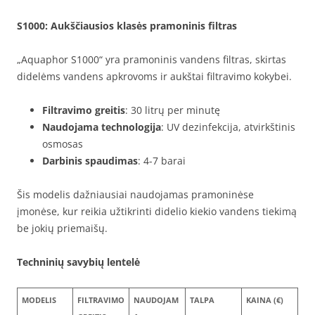
S1000
: Aukščiausios klasės pramoninis filtras
„Aquaphor S1000“ yra pramoninis vandens filtras, skirtas
didelėms vandens apkrovoms ir aukštai filtravimo kokybei.
Filtravimo greitis
: 30 litrų per minutę
Naudojama technologija
: UV dezinfekcija, atvirkštinis
osmosas
Darbinis spaudimas
: 4-7 barai
Šis modelis dažniausiai naudojamas pramoninėse
įmonėse, kur reikia užtikrinti didelio kiekio vandens tiekimą
be jokių priemaišų.
Techninių savybių lentelė
MODELIS
FILTRAVIMO
NAUDOJAM
TALPA
KAINA (€)