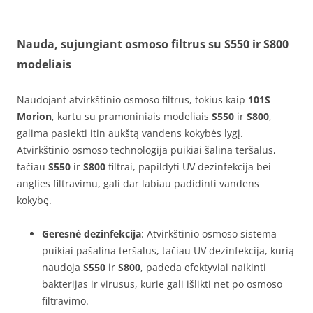
Nauda, sujungiant osmoso filtrus su S550 ir S800
modeliais
Naudojant atvirkštinio osmoso filtrus, tokius kaip
101S
Morion
, kartu su pramoniniais modeliais
S550
ir
S800
,
galima pasiekti itin aukštą vandens kokybės lygį.
Atvirkštinio osmoso technologija puikiai šalina teršalus,
tačiau
S550
ir
S800
filtrai, papildyti UV dezinfekcija bei
anglies filtravimu, gali dar labiau padidinti vandens
kokybę.
Geresnė dezinfekcija
: Atvirkštinio osmoso sistema
puikiai pašalina teršalus, tačiau UV dezinfekcija, kurią
naudoja
S550
ir
S800
, padeda efektyviai naikinti
bakterijas ir virusus, kurie gali išlikti net po osmoso
filtravimo.