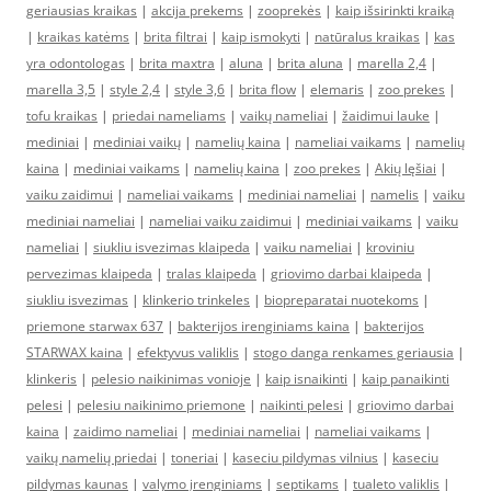
geriausias kraikas
|
akcija prekems
|
zooprekės
|
kaip išsirinkti kraiką
|
kraikas katėms
|
brita filtrai
|
kaip ismokyti
|
natūralus kraikas
|
kas
yra odontologas
|
brita maxtra
|
aluna
|
brita aluna
|
marella 2,4
|
marella 3,5
|
style 2,4
|
style 3,6
|
brita flow
|
elemaris
|
zoo prekes
|
tofu kraikas
|
priedai nameliams
|
vaikų nameliai
|
žaidimui lauke
|
mediniai
|
mediniai vaikų
|
namelių kaina
|
nameliai vaikams
|
namelių
kaina
|
mediniai vaikams
|
namelių kaina
|
zoo prekes
|
Akių lęšiai
|
vaiku zaidimui
|
nameliai vaikams
|
mediniai nameliai
|
namelis
|
vaiku
mediniai nameliai
|
nameliai vaiku zaidimui
|
mediniai vaikams
|
vaiku
nameliai
|
siukliu isvezimas klaipeda
|
vaiku nameliai
|
kroviniu
pervezimas klaipeda
|
tralas klaipeda
|
griovimo darbai klaipeda
|
siukliu isvezimas
|
klinkerio trinkeles
|
biopreparatai nuotekoms
|
priemone starwax 637
|
bakterijos irenginiams kaina
|
bakterijos
STARWAX kaina
|
efektyvus valiklis
|
stogo danga renkames geriausia
|
klinkeris
|
pelesio naikinimas vonioje
|
kaip isnaikinti
|
kaip panaikinti
pelesi
|
pelesiu naikinimo priemone
|
naikinti pelesi
|
griovimo darbai
kaina
|
zaidimo nameliai
|
mediniai nameliai
|
nameliai vaikams
|
vaikų namelių priedai
|
toneriai
|
kaseciu pildymas vilnius
|
kaseciu
pildymas kaunas
|
valymo įrenginiams
|
septikams
|
tualeto valiklis
|