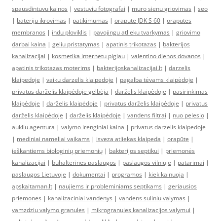
spausdintuvu kainos
|
vestuviu fotografai
|
muro sienu griovimas
|
seo
|
bateriju ikrovimas
|
patikimumas
|
orapute JDK S 60
|
oraputes
membranos
|
indu ploviklis
|
pavojingu atlieku tvarkymas
|
griovimo
darbai kaina
|
geliu pristatymas
|
apatinis trikotazas
|
bakterijos
kanalizacijai
|
kosmetika internetu pigiau
|
valentino dienos dovanos
|
apatinis trikotazas moterims
|
bakterijoskanalizacijai.lt
|
darzelis
klaipedoje
|
vaiku darzelis klaipedoje
|
pagalba tėvams klaipėdoje
|
privatus darželis klaipėdoje gelbėja
|
darželis klaipėdoje
|
pasirinkimas
klaipėdoje
|
darželis klaipėdoje
|
privatus darželis klaipėdoje
|
privatus
darželis klaipėdoje
|
darželis klaipėdoje
|
vandens filtrai
|
nuo pelesio
|
aukliu agentura
|
valymo irenginiai kaina
|
privatus darzelis klaipedoje
|
mediniai nameliai vaikams
|
isveza atliekas klaipeda
|
orapūte
|
ieškantiems biologinių priemonių
|
bakterijos septikui
|
priemonės
kanalizacijai
|
buhalterines paslaugos
|
paslaugos vilniuje
|
patarimai
|
paslaugos Lietuvoje
|
dokumentai
|
programos
|
kiek kainuoja
|
apskaitaman.lt
|
naujiems ir probleminiams septikams
|
geriausios
priemones
|
kanalizaciniai vandenys
|
vandens suliniu valymas
|
vamzdziu valymo granules
|
mikrogranules kanalizacijos valymui
|