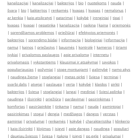
kanalizacijai
|
kanalizacijai
|
bakterijos
|
bio
|
nuotekoms
|
nauda
|
švara
|
bio
|
bakterijos
|
renkamės
|
kvapas
|
kvapas
|
nemalonus
|
ar kenkia
|
kaip atsikratyti
|
patarimai
|
kokybė
|
įrenginiai
|
tipai
|
kvapas
|
kvapai
|
nepatinka
|
kanalizacija
|
naikina
|
kaina
|
priemonės
|
sprendžiamos problemos
|
priežiūrai
|
efektyvios priemonės
|
bakterijos
|
sprendimo būdai
|
informacija
|
biologiniai
|
informacija
|
namui
|
kainos
|
priežastys
|
bausmės
|
kontrolė
|
kameros
|
tiriami
įvykiai
|
privalomos paslaugos
|
apie privalomą
|
internetu
|
privalomasis
|
vykstantiems
|
klausimai ir atsakymai
|
sąvokos
|
populiariausias
|
požymiai
|
stoge montuojami
|
galimybė
|
namo akys
|
naudinga žiemą
|
stoglangiai
|
metas pirkti
|
šviesa
|
terminai
|
svarbi dalis
|
atvejai
|
paslauga
|
verta
|
kokybė
|
klaidos
|
pirkti
|
bakterijos
|
šviesa
|
stoglangiai
|
langai
|
mediniai
|
šviesi aplinka
|
naudinga
|
išsirinkti
|
priežiūra
|
pardavimai
|
pasirinkimas
|
komfortas
|
pasirūpinkite
|
tinkama
|
namui
|
nauda
|
gamintojai
|
pasirinkimas
|
stogui
|
dengia
|
medžiagos
|
dangos
|
verstas
|
gaminiai
|
privalumai
|
renkamės
|
kokybė
|
charakteristika
|
klinkerio
|
kaip išsirinkti
|
klojimas
|
įsigyti
|
apie dangas
|
naudinga
|
populiari
|
daugiau šviesos
|
šviesa
|
įtakoja
|
įsigyti
|
po egle
|
privalumai
|