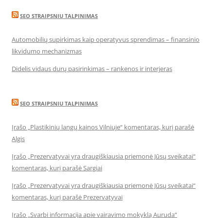
SEO STRAIPSNIU TALPINIMAS
Automobilių supirkimas kaip operatyvus sprendimas – finansinio
likvidumo mechanizmas
Didelis vidaus durų pasirinkimas – rankenos ir interjeras
SEO STRAIPSNIU TALPINIMAS
Įrašo „Plastikinių langų kainos Vilniuje“ komentaras, kurį parašė
Algis
Įrašo „Prezervatyvai yra draugiškiausia priemonė Jūsų sveikatai“
komentaras, kurį parašė Sargiai
Įrašo „Prezervatyvai yra draugiškiausia priemonė Jūsų sveikatai“
komentaras, kurį parašė Prezervatyvai
Įrašo „Svarbi informacija apie vairavimo mokyklą Auruda“