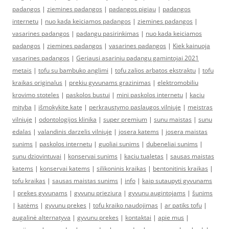
padangos
|
ziemines padangos
|
padangos pigiau
|
padangos
internetu
|
nuo kada keiciamos padangos
|
ziemines padangos
|
vasarines padangos
|
padangu pasirinkimas
|
nuo kada keiciamos
padangos
|
ziemines padangos
|
vasarines padangos
|
Kiek kainuoja
vasarines padangos
|
Geriausi asariniu padangu gamintojai 2021
metais
|
tofu su bambuko anglimi
|
tofu zalios arbatos ekstraktu
|
tofu
kraikas originalus
|
prekiu gyvunams grazinimas
|
elektromobiliu
krovimo stoteles
|
paskolos bustui
|
mini paskolos internetu
|
kaciu
mityba
|
išmokykite katę
|
perkraustymo paslaugos vilniuje
|
meistras
vilniuje
|
odontologijos klinika
|
super premium
|
sunu maistas
|
sunu
edalas
|
valandinis darzelis vilniuje
|
josera katems
|
josera maistas
sunims
|
paskolos internetu
|
guoliai sunims
|
dubeneliai sunims
|
sunu dziovintuvai
|
konservai sunims
|
kaciu tualetas
|
sausas maistas
katems
|
konservai katems
|
silikoninis kraikas
|
bentonitinis kraikas
|
tofu kraikas
|
sausas maistas sunims
|
info
|
kaip sutaupyti gyvunams
|
prekes gyvunams
|
gyvunu prieziura
|
gyvunu augintojams
|
šunims
|
katėms
|
gyvunu prekes
|
tofu kraiko naudojimas
|
ar patiks tofu
|
augalinė alternatyva
|
gyvunu prekes
|
kontaktai
|
apie mus
|