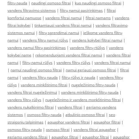
filtrų nauda
|
naudingi osmoso filtrai
|
kuo naudingi osmoso filtrai
|
vandens filtravimo sistemos
|
filtrų namui pasirinkimas
|
filtrai
komfortui namuose
|
vandens filtrai namui
|
filtrai namams
|
vandens
filtrai kokybei
|
tinkamiausi vandens filtrai namui
|
vandens filtravimo
sistemos namui
|
filtrų sprendimai namui
|
ieškome vandens filtrų
namui
|
vandens filtrų namui rūšys
|
vandens kokybei filtrai namui
|
vandens namui filtrų pasirinkimas
|
vandens filtrų rtūšys
|
vandens
kokybei name
|
rekomenduojami vandens filtrai namui
|
vandens filtrai
namui
|
filtrų namui rūšys
|
vandens filtrų rūšys
|
vandens filtrai namui
|
namui naudingi osmoso filtrai
|
namui geriausi osmoso filtrai
|
filtrai
namui
|
vandens filtrų nauda
|
filtrų rūšys ir nauda
|
vandens filtrų
rūšys
|
vandens minkštinimo filtrai
|
nugeležinimo filtrų nauda
|
vandens filtrai nugeležinimui
|
vandens minkštinimo filtrų nauda
|
vandens filtrų rūšys
|
nugeležinimo ir vandens monkštinimo filtrai
|
vandens nukalkinimo filtrai
|
vandens filtrai
|
geriamo vandens
sistemos
|
osmoso filtrų nauda
|
atbulinio osmoso filtrai
|
seo
straipsniu talpinimas
|
aquaphor vandens filtrai
|
aquaphor filtrai
|
osmoso filtrų nauda
|
osmoso filtrai
|
vandens filtrai aquaphor
|
geriamo vandens filtrai
|
aquaphor filtrai
|
aquaphor filtrai
|
aquaphor