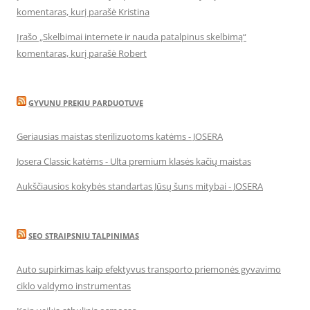
komentaras, kurį parašė Kristina
Įrašo „Skelbimai internete ir nauda patalpinus skelbimą“
komentaras, kurį parašė Robert
GYVUNU PREKIU PARDUOTUVE
Geriausias maistas sterilizuotoms katėms - JOSERA
Josera Classic katėms - Ulta premium klasės kačių maistas
Aukščiausios kokybės standartas Jūsų šuns mitybai - JOSERA
SEO STRAIPSNIU TALPINIMAS
Auto supirkimas kaip efektyvus transporto priemonės gyvavimo
ciklo valdymo instrumentas