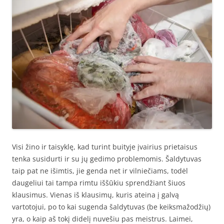
Visi žino ir taisyklę, kad turint buityje įvairius prietaisus
tenka susidurti ir su jų gedimo problemomis. Šaldytuvas
taip pat ne išimtis, jie genda net ir vilniečiams, todėl
daugeliui tai tampa rimtu iššūkiu sprendžiant šiuos
klausimus. Vienas iš klausimų, kuris ateina į galvą
vartotojui, po to kai sugenda šaldytuvas (be keiksmažodžių)
yra, o kaip aš tokį didelį nuvešiu pas meistrus. Laimei,