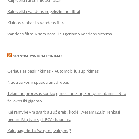
Kaip veikia atbulinis osmosas
Kaip veikia vandens nugeležinimo filtrai
Klaidos renkantis vandens filtrą
Vandens filtrai visam namui su geriamo vandens sistema
SEO STRAIPSNIU TALPINIMAS
Geriausias pasirinkimas – Automobilių supirkimas
Nuotraukos ir spauda ant drobės
Tekinimo procesas sunkiųjų mechanizmų komponentams – Nuo
žaliavos iki giganto
Kai ramybė yra svarbiau už greitį, kodėl „Vezam123.lt“ renkasi
pedantišką tvarką ir BCA draudimą
Kaip pagerinti užsakymų valdymą?