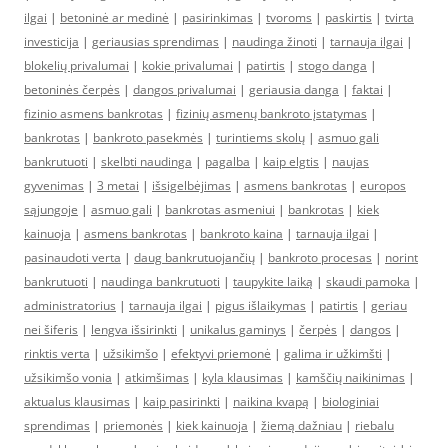
ilgai
|
betoninė ar medinė
|
pasirinkimas
|
tvoroms
|
paskirtis
|
tvirta
investicija
|
geriausias sprendimas
|
naudinga žinoti
|
tarnauja ilgai
|
blokelių privalumai
|
kokie privalumai
|
patirtis
|
stogo danga
|
betoninės čerpės
|
dangos privalumai
|
geriausia danga
|
faktai
|
fizinio asmens bankrotas
|
fizinių asmenų bankroto įstatymas
|
bankrotas
|
bankroto pasekmės
|
turintiems skolų
|
asmuo gali
bankrutuoti
|
skelbti naudinga
|
pagalba
|
kaip elgtis
|
naujas
gyvenimas
|
3 metai
|
išsigelbėjimas
|
asmens bankrotas
|
europos
sąjungoje
|
asmuo gali
|
bankrotas asmeniui
|
bankrotas
|
kiek
kainuoja
|
asmens bankrotas
|
bankroto kaina
|
tarnauja ilgai
|
pasinaudoti verta
|
daug bankrutuojančių
|
bankroto procesas
|
norint
bankrutuoti
|
naudinga bankrutuoti
|
taupykite laiką
|
skaudi pamoka
|
administratorius
|
tarnauja ilgai
|
pigus išlaikymas
|
patirtis
|
geriau
nei šiferis
|
lengva išsirinkti
|
unikalus gaminys
|
čerpės
|
dangos
|
rinktis verta
|
užsikimšo
|
efektyvi priemonė
|
galima ir užkimšti
|
užsikimšo vonia
|
atkimšimas
|
kyla klausimas
|
kamščių naikinimas
|
aktualus klausimas
|
kaip pasirinkti
|
naikina kvapą
|
biologiniai
sprendimas
|
priemonės
|
kiek kainuoja
|
žiemą dažniau
|
riebalu