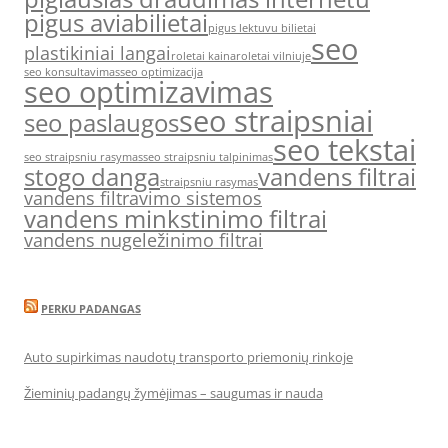
pigus aviabilietai
pigus lektuvu bilietai
seo
plastikiniai langai
roletai kaina
roletai vilniuje
seo konsultavimas
seo optimizacija
seo optimizavimas
seo straipsniai
seo paslaugos
seo tekstai
seo straipsniu rasymas
seo straipsniu talpinimas
stogo danga
vandens filtrai
straipsniu rasymas
vandens filtravimo sistemos
vandens minkstinimo filtrai
vandens nugeležinimo filtrai
PERKU PADANGAS
Auto supirkimas naudotų transporto priemonių rinkoje
Žieminių padangų žymėjimas – saugumas ir nauda