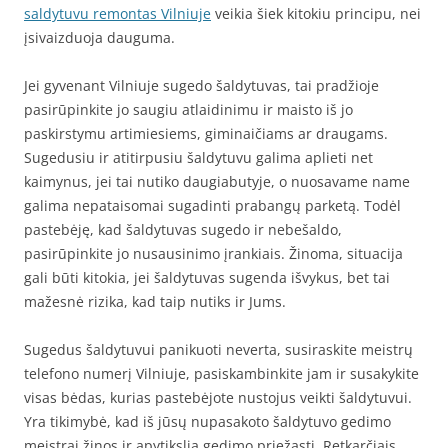
saldytuvu remontas Vilniuje
veikia šiek kitokiu principu, nei
įsivaizduoja dauguma.
Jei gyvenant Vilniuje sugedo šaldytuvas, tai pradžioje
pasirūpinkite jo saugiu atlaidinimu ir maisto iš jo
paskirstymu artimiesiems, giminaičiams ar draugams.
Sugedusiu ir atitirpusiu šaldytuvu galima aplieti net
kaimynus, jei tai nutiko daugiabutyje, o nuosavame name
galima nepataisomai sugadinti prabangų parketą. Todėl
pastebėję, kad šaldytuvas sugedo ir nebešaldo,
pasirūpinkite jo nusausinimo įrankiais. Žinoma, situacija
gali būti kitokia, jei šaldytuvas sugenda išvykus, bet tai
mažesnė rizika, kad taip nutiks ir Jums.
Sugedus šaldytuvui panikuoti neverta, susiraskite meistrų
telefono numerį Vilniuje, pasiskambinkite jam ir susakykite
visas bėdas, kurias pastebėjote nustojus veikti šaldytuvui.
Yra tikimybė, kad iš jūsų nupasakoto šaldytuvo gedimo
meistrai žinos ir apytikslią gedimo priežastį. Retkarčiais