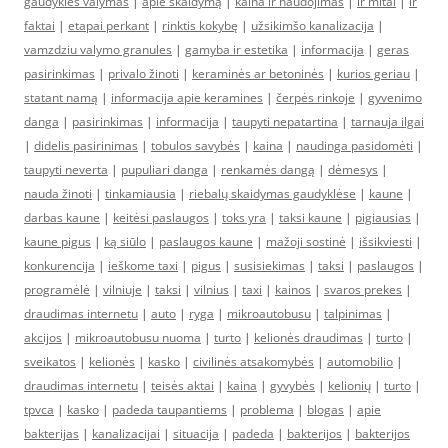
gaudykles valymas
|
apie skaidymą
|
kaina ir naudojimas
|
ir mitai
|
ir
faktai
|
etapai perkant
|
rinktis kokybę
|
užsikimšo kanalizacija
|
vamzdziu valymo granules
|
gamyba ir estetika
|
informacija
|
geras
pasirinkimas
|
privalo žinoti
|
keraminės ar betoninės
|
kurios geriau
|
statant namą
|
informacija apie keramines
|
čerpės rinkoje
|
gyvenimo
danga
|
pasirinkimas
|
informacija
|
taupyti nepatartina
|
tarnauja ilgai
|
didelis pasirinimas
|
tobulos savybės
|
kaina
|
naudinga pasidomėti
|
taupyti neverta
|
pupuliari danga
|
renkamės dangą
|
dėmesys
|
nauda žinoti
|
tinkamiausia
|
riebalų skaidymas gaudyklėse
|
kaune
|
darbas kaune
|
keitėsi paslaugos
|
toks yra
|
taksi kaune
|
pigiausias
|
kaune pigus
|
ką siūlo
|
paslaugos kaune
|
mažoji sostinė
|
išsikviesti
|
konkurencija
|
ieškome taxi
|
pigus
|
susisiekimas
|
taksi
|
paslaugos
|
programėlė
|
vilniuje
|
taksi
|
vilnius
|
taxi
|
kainos
|
svaros prekes
|
draudimas internetu
|
auto
|
ryga
|
mikroautobusu
|
talpinimas
|
akcijos
|
mikroautobusu nuoma
|
turto
|
kelionės draudimas
|
turto
|
sveikatos
|
kelionės
|
kasko
|
civilinės atsakomybės
|
automobilio
|
draudimas internetu
|
teisės aktai
|
kaina
|
gyvybės
|
kelionių
|
turto
|
tpvca
|
kasko
|
padeda taupantiems
|
problema
|
blogas
|
apie
bakterijas
|
kanalizacijai
|
situacija
|
padeda
|
bakterijos
|
bakterijos