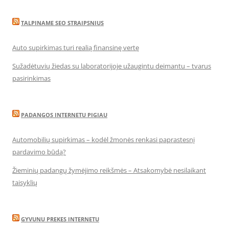
TALPINAME SEO STRAIPSNIUS
Auto supirkimas turi realią finansinę vertę
Sužadėtuvių žiedas su laboratorijoje užaugintu deimantu – tvarus
pasirinkimas
PADANGOS INTERNETU PIGIAU
Automobilių supirkimas – kodėl žmonės renkasi paprastesnį
pardavimo būdą?
Žieminių padangų žymėjimo reikšmės – Atsakomybė nesilaikant
taisyklių
GYVUNU PREKES INTERNETU