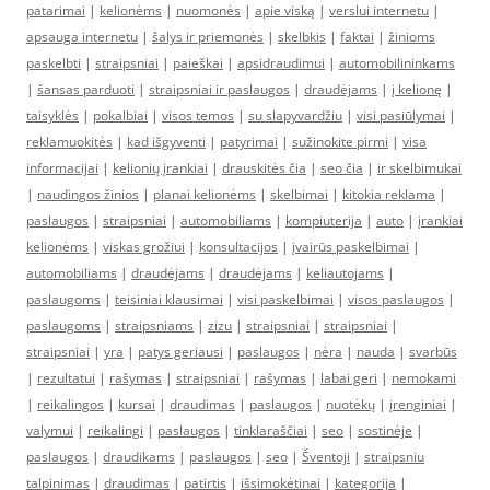
patarimai
|
kelionėms
|
nuomonės
|
apie viską
|
verslui internetu
|
apsauga internetu
|
šalys ir priemonės
|
skelbkis
|
faktai
|
žinioms
paskelbti
|
straipsniai
|
paieškai
|
apsidraudimui
|
automobilininkams
|
šansas parduoti
|
straipsniai ir paslaugos
|
draudėjams
|
į kelionę
|
taisyklės
|
pokalbiai
|
visos temos
|
su slapyvardžiu
|
visi pasiūlymai
|
reklamuokitės
|
kad išgyventi
|
patyrimai
|
sužinokite pirmi
|
visa
informacijai
|
kelionių įrankiai
|
drauskitės čia
|
seo čia
|
ir skelbimukai
|
naudingos žinios
|
planai kelionėms
|
skelbimai
|
kitokia reklama
|
paslaugos
|
straipsniai
|
automobiliams
|
kompiuterija
|
auto
|
įrankiai
kelionėms
|
viskas grožiui
|
konsultacijos
|
įvairūs paskelbimai
|
automobiliams
|
draudėjams
|
draudėjams
|
keliautojams
|
paslaugoms
|
teisiniai klausimai
|
visi paskelbimai
|
visos paslaugos
|
paslaugoms
|
straipsniams
|
zizu
|
straipsniai
|
straipsniai
|
straipsniai
|
yra
|
patys geriausi
|
paslaugos
|
nėra
|
nauda
|
svarbūs
|
rezultatui
|
rašymas
|
straipsniai
|
rašymas
|
labai geri
|
nemokami
|
reikalingos
|
kursai
|
draudimas
|
paslaugos
|
nuotėkų
|
įrenginiai
|
valymui
|
reikalingi
|
paslaugos
|
tinklaraščiai
|
seo
|
sostinėje
|
paslaugos
|
draudikams
|
paslaugos
|
seo
|
Šventoji
|
straipsniu
talpinimas
|
draudimas
|
patirtis
|
išsimokėtinai
|
kategorija
|