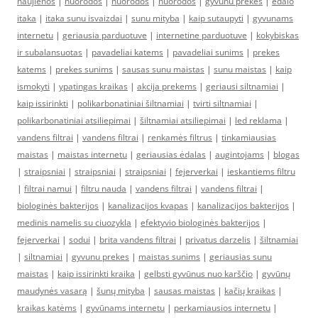
naujienos
|
nuorodos
|
nuorodos
|
nuorodos
|
gyvunu prekes
|
edalo
itaka
|
itaka sunu isvaizdai
|
sunu mityba
|
kaip sutaupyti
|
gyvunams
internetu
|
geriausia parduotuve
|
internetine parduotuve
|
kokybiskas
ir subalansuotas
|
pavadeliai katems
|
pavadeliai sunims
|
prekes
katems
|
prekes sunims
|
sausas sunu maistas
|
sunu maistas
|
kaip
ismokyti
|
ypatingas kraikas
|
akcija prekems
|
geriausi siltnamiai
|
kaip issirinkti
|
polikarbonatiniai šiltnamiai
|
tvirti siltnamiai
|
polikarbonatiniai atsiliepimai
|
šiltnamiai atsiliepimai
|
led reklama
|
vandens filtrai
|
vandens filtrai
|
renkamės filtrus
|
tinkamiausias
maistas
|
maistas internetu
|
geriausias ėdalas
|
augintojams
|
blogas
|
straipsniai
|
straipsniai
|
straipsniai
|
fejerverkai
|
ieskantiems filtru
|
filtrai namui
|
filtru nauda
|
vandens filtrai
|
vandens filtrai
|
biologinės bakterijos
|
kanalizacijos kvapas
|
kanalizacijos bakterijos
|
medinis namelis su ciuozykla
|
efektyvio biologinės bakterijos
|
fejerverkai
|
sodui
|
brita vandens filtrai
|
privatus darzelis
|
šiltnamiai
|
siltnamiai
|
gyvunu prekes
|
maistas sunims
|
geriausias sunu
maistas
|
kaip issirinkti kraika
|
gelbsti gyvūnus nuo karščio
|
gyvūnų
maudynės vasarą
|
šunų mityba
|
sausas maistas
|
kačių kraikas
|
kraikas katėms
|
gyvūnams internetu
|
perkamiausios internetu
|