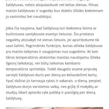
šaldytuvas, neleis atsipalaiduoti net kelias dienas. Pilnas
maisto šaldytuvas ir sugedęs bus didelis iššūkis kiekvienam
jo savininkui bei naudotojui.
Jokia čia naujiena, kad šaldytuvą turi kiekviena šeima ar
buitiniuose santykiuose esantys lietuviai. Šio prietaiso
negalėtų atsisakyti nė vienas lietuvis, jei apsiribotume tik
savo šalimi. Pagrindinės funkcijos, kurias atlieka šaldytuvas
yra maisto laikymas ir saugojimas nuo sugedimo. Iki tam
tikros temperatūros atvėsintas maistas naudojamu išlieka
ilgesnį laikotarpį, nei būtų laikomas kambario
temperatūros spintelėje. Todėl daugelis esame pripratę
varstyti šaldytuvo duris per dieną po keliasdešimt kartų.
Ypač dažnai jis tarnauja rytais ir vakarais. o dieną, perpiet,
šaldytuvo durys varstomos vaikų, nes grįžę iš mokyklų ar
studijų iškart aplanko ryte paliktą ir pasiilgtą per dieną
šaldytuvą.