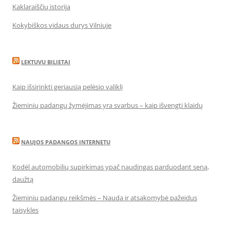
Kaklaraiščių istorija
Kokybiškos vidaus durys Vilniuje
LEKTUVU BILIETAI
Kaip išsirinkti geriausią pelėsio valiklį
Žieminių padangų žymėjimas yra svarbus – kaip išvengti klaidų
NAUJOS PADANGOS INTERNETU
Kodėl automobilių supirkimas ypač naudingas parduodant seną,
daužtą
Žieminių padangų reikšmės – Nauda ir atsakomybė pažeidus
taisykles