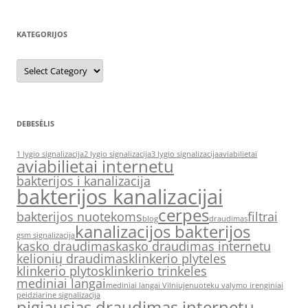
KATEGORIJOS
Kategorijos
DEBESĖLIS
1 lygio signalizacija
2 lygio signalizacija
3 lygio signalizacija
aviabilietai
aviabilietai internetu
bakterijos i kanalizacija
bakterijos kanalizacijai
cerpes
bakterijos nuotekoms
filtrai
blog
draudimas
kanalizacijos bakterijos
gsm signalizacija
kasko draudimas
kasko draudimas internetu
kelionių draudimas
klinkerio plyteles
klinkerio plytos
klinkerio trinkeles
mediniai langai
mediniai langai Vilniuje
nuoteku valymo irenginiai
peidziarine signalizacija
pigiausias draudimas internetu