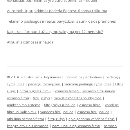
Geriausias pasirinkimas yra auto supirkimas – kodėl?
Automobilių supirkimas padeda išspręsti finansų trūkumą
Tekinimo paslaugos ir realūs pavyzdžiai iš sunkiosios pramonės
Kaip transformuoti užsakymų valdymą per 12 mėnesių?
Atbulinis osmosas ir nauda
© 2014
SEO straipsniu talpinimas
|
internetine parduotuve
|
padangų
žymėjimas
|
padangų žymėjimas
|
žieminių padangų žymėjimas
|
filtrų
rūšys
|
filtrai nugeležinimui
|
osmoso filtrai> |
osmoso filtrų nauda
|
osmoso filtrai
|
filtrų rūšys
|
minkštinimo filtrų naudojimas
|
minkštinimo sistema
|
filtrų rūšys ir nauda
|
osmoso filtrai
|
vandens
filtrai nukalkinimui
|
vandens filtrų nauda
|
osmoso filtrų nauda
|
atbulinio osmoso filtrai
|
filtrų rūšys
|
apie geriamo vandens filtrus
|
kas yra atbulinis osmosas
|
namui naudingi osmoso filtrai
|
osmoso