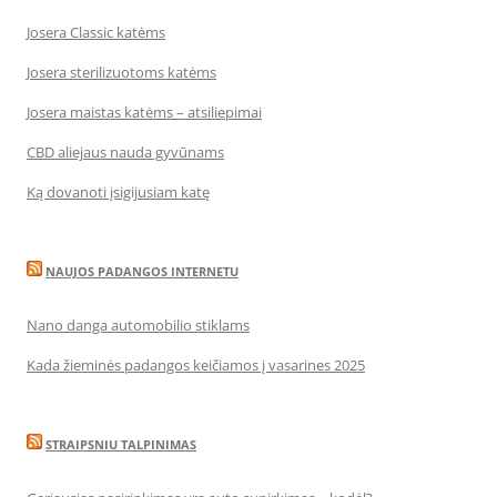
Josera Classic katėms
Josera sterilizuotoms katėms
Josera maistas katėms – atsiliepimai
CBD aliejaus nauda gyvūnams
Ką dovanoti įsigijusiam katę
NAUJOS PADANGOS INTERNETU
Nano danga automobilio stiklams
Kada žieminės padangos keičiamos į vasarines 2025
STRAIPSNIU TALPINIMAS