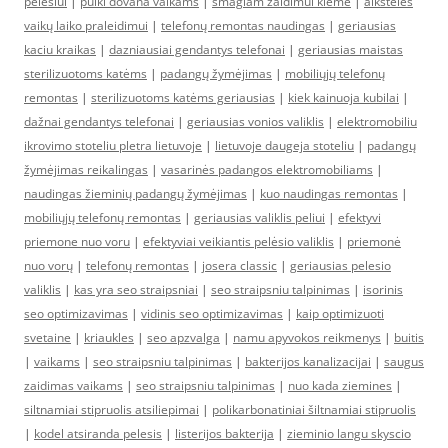
pelėsiui
|
puiki dovana vaikams
|
smagiam žaidimui kieme
|
aikštelės
vaikų laiko praleidimui
|
telefonų remontas naudingas
|
geriausias
kaciu kraikas
|
dazniausiai gendantys telefonai
|
geriausias maistas
sterilizuotoms katėms
|
padangų žymėjimas
|
mobiliųjų telefonų
remontas
|
sterilizuotoms katėms geriausias
|
kiek kainuoja kubilai
|
dažnai gendantys telefonai
|
geriausias vonios valiklis
|
elektromobiliu
ikrovimo stoteliu pletra lietuvoje
|
lietuvoje daugeja stoteliu
|
padangų
žymėjimas reikalingas
|
vasarinės padangos elektromobiliams
|
naudingas žieminių padangų žymėjimas
|
kuo naudingas remontas
|
mobiliųjų telefonų remontas
|
geriausias valiklis peliui
|
efektyvi
priemone nuo voru
|
efektyviai veikiantis pelėsio valiklis
|
priemonė
nuo vorų
|
telefonų remontas
|
josera classic
|
geriausias pelesio
valiklis
|
kas yra seo straipsniai
|
seo straipsniu talpinimas
|
isorinis
seo optimizavimas
|
vidinis seo optimizavimas
|
kaip optimizuoti
svetaine
|
kriaukles
|
seo apzvalga
|
namu apyvokos reikmenys
|
buitis
|
vaikams
|
seo straipsniu talpinimas
|
bakterijos kanalizacijai
|
saugus
zaidimas vaikams
|
seo straipsniu talpinimas
|
nuo kada ziemines
|
siltnamiai stipruolis atsiliepimai
|
polikarbonatiniai šiltnamiai stipruolis
|
kodel atsiranda pelesis
|
listerijos bakterija
|
zieminio langu skyscio