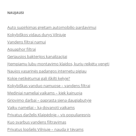
NAUJAUSI
Auto supirkimas greitam automobilio pardavimui
Kokybiškos vidaus durys Vilniuje
Vandens filtrai namui
Aquaphor filtrai
Geriausios bakterijos kanalizacijai
Įtempiamų lubų montavimo klaidos, kurių reikėtų vengti
Naujos vasarinės padangos internetu pigiau
Kokie netikėtumai gali iškilti kelyje?
Kokybiškas vanduo namuose – vandens filtrai
Mediniai nameliai vaikams – kiek kainuoja
Griovimo darbai – paprasta siena daugiabutyje
Vaikų nameliai – ką dovanoti vaikams
Privatus darželis Klaipėdoje – vis populiaresnis
Kuo svarbus vandens filtravimas
Privatus lopšelis Vilniuje – nauda ir tėvams