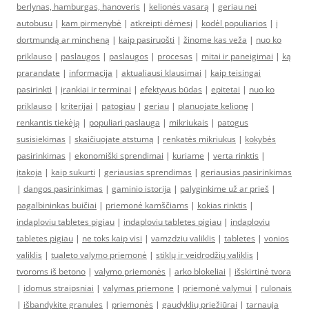
berlynas, hamburgas, hanoveris
|
kelionės vasarą
|
geriau nei
autobusu
|
kam pirmenybė
|
atkreipti dėmesį
|
kodėl populiarios
|
į
dortmundą ar mincheną
|
kaip pasiruošti
|
žinome kas veža
|
nuo ko
priklauso
|
paslaugos
|
paslaugos
|
procesas
|
mitai ir paneigimai
|
ką
prarandate
|
informacija
|
aktualiausi klausimai
|
kaip teisingai
pasirinkti
|
įrankiai ir terminai
|
efektyvus būdas
|
epitetai
|
nuo ko
priklauso
|
kriterijai
|
patogiau
|
geriau
|
planuojate kelionę
|
renkantis tiekėją
|
populiari paslauga
|
mikriukais
|
patogus
susisiekimas
|
skaičiuojate atstumą
|
renkatės mikriukus
|
kokybės
pasirinkimas
|
ekonomiški sprendimai
|
kuriame
|
verta rinktis
|
įtakoja
|
kaip sukurti
|
geriausias sprendimas
|
geriausias pasirinkimas
|
dangos pasirinkimas
|
gaminio istorija
|
palyginkime už ar prieš
|
pagalbininkas buičiai
|
priemonė kamščiams
|
kokias rinktis
|
indaploviu tabletes pigiau
|
indaploviu tabletes pigiau
|
indaploviu
tabletes pigiau
|
ne toks kaip visi
|
vamzdziu valiklis
|
tabletes
|
vonios
valiklis
|
tualeto valymo priemonė
|
stiklų ir veidrodžių valiklis
|
tvoroms iš betono
|
valymo priemonės
|
arko blokeliai
|
išskirtinė tvora
|
idomus straipsniai
|
valymas priemone
|
priemonė valymui
|
rulonais
|
išbandykite granules
|
priemonės
|
gaudyklių priežiūrai
|
tarnauja