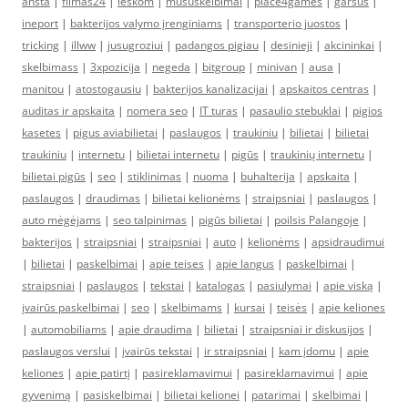
ansta
|
filmas24
|
ieskom
|
mususkelbimai
|
place4games
|
garsus
|
ineport
|
bakterijos valymo įrenginiams
|
transporterio juostos
|
tricking
|
illww
|
jusugroziui
|
padangos pigiau
|
desinieji
|
akcininkai
|
skelbimass
|
3xpozicija
|
negeda
|
bitgroup
|
minivan
|
ausa
|
manitou
|
atostogausiu
|
bakterijos kanalizacijai
|
apskaitos centras
|
auditas ir apskaita
|
nomera seo
|
IT turas
|
pasaulio stebuklai
|
pigios
kasetes
|
pigus aviabilietai
|
paslaugos
|
traukiniu
|
bilietai
|
bilietai
traukiniu
|
internetu
|
bilietai internetu
|
pigūs
|
traukinių internetu
|
bilietai pigūs
|
seo
|
stiklinimas
|
nuoma
|
buhalterija
|
apskaita
|
paslaugos
|
draudimas
|
bilietai kelionėms
|
straipsniai
|
paslaugos
|
auto mėgėjams
|
seo talpinimas
|
pigūs bilietai
|
poilsis Palangoje
|
bakterijos
|
straipsniai
|
straipsniai
|
auto
|
kelionėms
|
apsidraudimui
|
bilietai
|
paskelbimai
|
apie teises
|
apie langus
|
paskelbimai
|
straipsniai
|
paslaugos
|
tekstai
|
katalogas
|
pasiulymai
|
apie viską
|
įvairūs paskelbimai
|
seo
|
skelbimams
|
kursai
|
teisės
|
apie keliones
|
automobiliams
|
apie draudima
|
bilietai
|
straipsniai ir diskusijos
|
paslaugos verslui
|
įvairūs tekstai
|
ir straipsniai
|
kam įdomu
|
apie
keliones
|
apie patirtį
|
pasireklamavimui
|
pasireklamavimui
|
apie
gyvenimą
|
pasiskelbimai
|
bilietai kelionei
|
patarimai
|
skelbimai
|