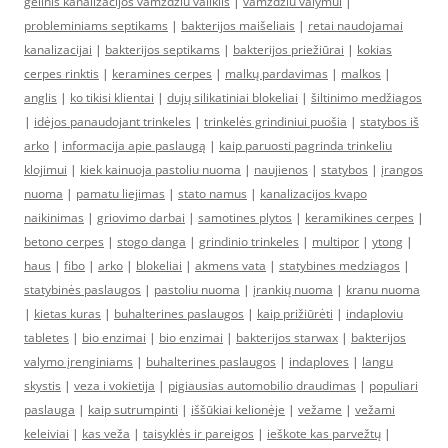
gelinis kanalizacijos vamzdziu valiklis
|
vamzdziu valymui
|
probleminiams septikams
|
bakterijos maišeliais
|
retai naudojamai
kanalizacijai
|
bakterijos septikams
|
bakterijos priežiūrai
|
kokias
cerpes rinktis
|
keramines cerpes
|
malkų pardavimas
|
malkos
|
anglis
|
ko tikisi klientai
|
dujų silikatiniai blokeliai
|
šiltinimo medžiagos
|
idėjos panaudojant trinkeles
|
trinkelės grindiniui puošia
|
statybos iš
arko
|
informacija apie paslaugą
|
kaip paruosti pagrinda trinkeliu
klojimui
|
kiek kainuoja pastoliu nuoma
|
naujienos
|
statybos
|
įrangos
nuoma
|
pamatu liejimas
|
stato namus
|
kanalizacijos kvapo
naikinimas
|
griovimo darbai
|
samotines plytos
|
keramikines cerpes
|
betono cerpes
|
stogo danga
|
grindinio trinkeles
|
multipor
|
ytong
|
haus
|
fibo
|
arko
|
blokeliai
|
akmens vata
|
statybines medziagos
|
statybinės paslaugos
|
pastoliu nuoma
|
įrankių nuoma
|
kranu nuoma
|
kietas kuras
|
buhalterines paslaugos
|
kaip prižiūrėti
|
indaploviu
tabletes
|
bio enzimai
|
bio enzimai
|
bakterijos starwax
|
bakterijos
valymo įrenginiams
|
buhalterines paslaugos
|
indaploves
|
langu
skystis
|
veza i vokietija
|
pigiausias automobilio draudimas
|
populiari
paslauga
|
kaip sutrumpinti
|
iššūkiai kelionėje
|
vežame
|
vežami
keleiviai
|
kas veža
|
taisyklės ir pareigos
|
ieškote kas parvežtų
|