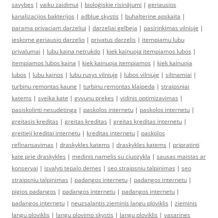
savybes
|
vaiku zaidimui
|
bioloģiskie risinājumi
|
geriausios
kanalizacijos bakterijos
|
adblue skystis
|
buhalterine apskaita
|
parama privaciam darzeliui
|
darzeliai gelbeja
|
pasirinkimas vilniuje
|
ieskome geriausio darzelio
|
privatus darzelis
|
itempiamu lubu
privalumai
|
lubu kaina netrukdo
|
kiek kainuoja itempiamos lubos
|
itempiamos lubos kaina
|
kiek kainuoja itempiamos
|
kiek kainuoja
lubos
|
lubu kainos
|
lubu rusys vilniuje
|
lubos vilniuje
|
siltnamiai
|
turbinu remontas kaune
|
turbinu remontas klaipeda
|
straipsniai
katems
|
sveika kate
|
gyvunu prekes
|
vidinis optimizavimas
|
pasiskolinti nesudėtinga
|
paskolos internetu
|
paskolos internetu
|
greitasis kreditas
|
greitas kreditas
|
greitas kreditas internetu
|
greitieji kreditai internetu
|
kreditas internetu
|
paskolos
refinansavimas
|
draskykles katems
|
draskykles katems
|
pripratinti
kate prie draskykles
|
medinis namelis su ciuozykla
|
sausas maistas ar
konservai
|
isvalyti tepalo demes
|
seo straipsniu talpinimas
|
seo
straipsniu talpinimas
|
padangos internetu
|
padangos internetu
|
pigios padangos
|
padangos internetu
|
padangos internetu
|
padangos internetu
|
neuzsalantis zieminis langu ploviklis
|
zieminis
langu ploviklis
|
langu plovimo skystis
|
langu ploviklis
|
vasarines