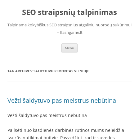
Skip
to
SEO straipsnių talpinimas
content
Talpiname kokybiškus SEO straipsnius atgalinių nuorodų sukūrimui
– flashgame.lt
Menu
TAG ARCHIVES:
SALDYTUVU REMONTAS VILNIUJE
Vežti šaldytuvo pas meistrus nebūtina
Vežti šaldytuvo pas meistrus nebūtina
Pailsėti nuo kasdienės darbinės rutinos mums neleidžia
įvairūs nutikimai buityje. Pavyzdžiui, kad ir sugedęs