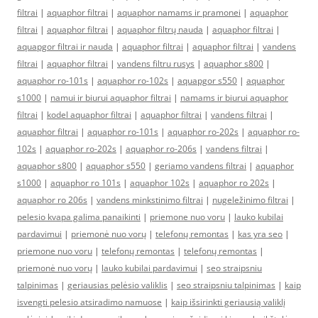
filtrai
|
aquaphor filtrai
|
aquaphor namams ir pramonei
|
aquaphor
filtrai
|
aquaphor filtrai
|
aquaphor filtrų nauda
|
aquaphor filtrai
|
aquapgor filtrai ir nauda
|
aquaphor filtrai
|
aquaphor filtrai
|
vandens
filtrai
|
aquaphor filtrai
|
vandens filtru rusys
|
aquaphor s800
|
aquaphor ro-101s
|
aquaphor ro-102s
|
aquapgor s550
|
aquaphor
s1000
|
namui ir biurui aquaphor filtrai
|
namams ir biurui aquaphor
filtrai
|
kodel aquaphor filtrai
|
aquaphor filtrai
|
vandens filtrai
|
aquaphor filtrai
|
aquaphor ro-101s
|
aquaphor ro-202s
|
aquaphor ro-
102s
|
aquaphor ro-202s
|
aquaphor ro-206s
|
vandens filtrai
|
aquaphor s800
|
aquaphor s550
|
geriamo vandens filtrai
|
aquaphor
s1000
|
aquaphor ro 101s
|
aquaphor 102s
|
aquaphor ro 202s
|
aquaphor ro 206s
|
vandens minkstinimo filtrai
|
nugeležinimo filtrai
|
pelesio kvapa galima panaikinti
|
priemone nuo voru
|
lauko kubilai
pardavimui
|
priemonė nuo vorų
|
telefonų remontas
|
kas yra seo
|
priemone nuo voru
|
telefonų remontas
|
telefonų remontas
|
priemonė nuo vorų
|
lauko kubilai pardavimui
|
seo straipsniu
talpinimas
|
geriausias pelėsio valiklis
|
seo straipsniu talpinimas
|
kaip
isvengti pelesio atsiradimo namuose
|
kaip išsirinkti geriausią valiklį