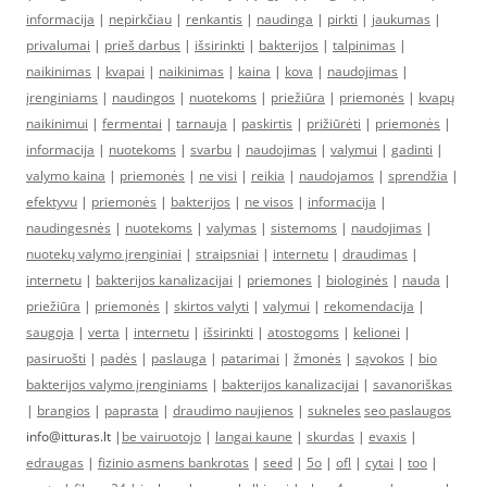
informacija
|
nepirkčiau
|
renkantis
|
naudinga
|
pirkti
|
jaukumas
|
privalumai
|
prieš darbus
|
išsirinkti
|
bakterijos
|
talpinimas
|
naikinimas
|
kvapai
|
naikinimas
|
kaina
|
kova
|
naudojimas
|
įrenginiams
|
naudingos
|
nuotekoms
|
priežiūra
|
priemonės
|
kvapų
naikinimui
|
fermentai
|
tarnauja
|
paskirtis
|
prižiūrėti
|
priemonės
|
informacija
|
nuotekoms
|
svarbu
|
naudojimas
|
valymui
|
gadinti
|
valymo kaina
|
priemonės
|
ne visi
|
reikia
|
naudojamos
|
sprendžia
|
efektyvu
|
priemonės
|
bakterijos
|
ne visos
|
informacija
|
naudingesnės
|
nuotekoms
|
valymas
|
sistemoms
|
naudojimas
|
nuotekų valymo įrenginiai
|
straipsniai
|
internetu
|
draudimas
|
internetu
|
bakterijos kanalizacijai
|
priemones
|
biologinės
|
nauda
|
priežiūra
|
priemonės
|
skirtos valyti
|
valymui
|
rekomendacija
|
saugoja
|
verta
|
internetu
|
išsirinkti
|
atostogoms
|
kelionei
|
pasiruošti
|
padės
|
paslauga
|
patarimai
|
žmonės
|
sąvokos
|
bio
bakterijos valymo įrenginiams
|
bakterijos kanalizacijai
|
savanoriškas
|
brangios
|
paprasta
|
draudimo naujienos
|
sukneles
seo paslaugos
info@itturas.lt |
be vairuotojo
|
langai kaune
|
skurdas
|
evaxis
|
edraugas
|
fizinio asmens bankrotas
|
seed
|
5o
|
ofl
|
cytai
|
too
|