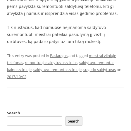
jiems pavyksta suremontuoti šaldytuvą telefonu, kiti gi
atvyksta į namus ir išsprendžia visas gedimo problemas.
Tik nustačius, kad namuose neįmanoma šaldytuvo
suremontuoti meistrai pateikia pasiūlymą jį vežti į
dirbtuves, ką padaro patys už tam tikrą mokestį.
This entry was posted in
Paslaugos
and tagged
meistrai vilniuje
telefonas
,
remontuoja saldytuvus vilnius
,
saldytuvu remontas
kainos vilniuje
,
saldytuvu remontas vilniuje
,
sugedo saldytuvas
on
2017/10/02
.
Search
Search