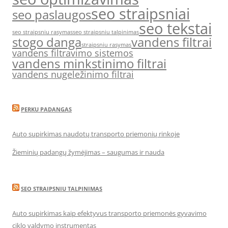
seo straipsniai
seo paslaugos
seo tekstai
seo straipsniu rasymas
seo straipsniu talpinimas
stogo danga
vandens filtrai
straipsniu rasymas
vandens filtravimo sistemos
vandens minkstinimo filtrai
vandens nugeležinimo filtrai
PERKU PADANGAS
Auto supirkimas naudotų transporto priemonių rinkoje
Žieminių padangų žymėjimas – saugumas ir nauda
SEO STRAIPSNIU TALPINIMAS
Auto supirkimas kaip efektyvus transporto priemonės gyvavimo
ciklo valdymo instrumentas