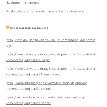
likvidumo mechanizmas
Didelis vidaus durų pasirinkimas – rankenos ir interjeras
SEO STRAIPSNIU TALPINIMAS
Įrašo „Plastikinių langų kainos Vilniuje“ komentaras, kurį parašė
Algis
Įrašo „Prezervatyvai yra draugiškiausia priemonė Jūsų sveikatai“
komentaras, kurį parašė Sargiai
Įrašo „Prezervatyvai yra draugiškiausia priemonė Jūsų sveikatai“
komentaras, kurį parašė Prezervatyvai
Įrašo „Svarbi informacija apie vairavimo mokyklą Auruda“
komentaras, kurį parašė Kristina
Įrašo „Skelbimai internete ir nauda patalpinus skelbimą“
komentaras, kurį parašė Robert