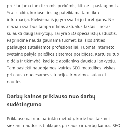
prekiaujama tam tikromis prekėmis, kitose – paslaugomis.
Yra ir tokių, kuriose tiesiog pateikiama tam tikra
informacija. Kiekviena iš jų yra svarbi jų turėtojams. Ne
mažiau svarbus tampa ir kitas aktualus faktas – noras
sulaukti daug lankytojų. Tai yra SEO specialistų užduotis.
Pagrindinė nauda gaunama tuomet, kai šios srities
paslaugos suteikiamos profesionaliai. Tuomet interneto
svetainė pakyla paieškos sistemos pozicijose. Kartu su tuo
didėja ir tikimybė, kad joje apsilankys daugiau lankytojų.
Tam pasiekti naudojamos įvairios SEO metodikos. Viskas
priklauso nuo esamos situacijos ir norimos sulaukti
naudos.
Darbų kainos priklauso nuo darbų
sudėtingumo
Priklausomai nuo parinktų metodų, kurie bus taikomi
siekiant naudos iš tinklapio, priklauso ir darbų kainos. SEO