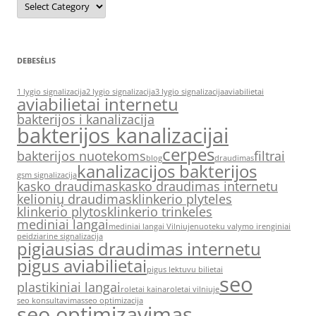
DEBESĖLIS
1 lygio signalizacija
2 lygio signalizacija
3 lygio signalizacija
aviabilietai
aviabilietai internetu
bakterijos i kanalizacija
bakterijos kanalizacijai
cerpes
bakterijos nuotekoms
filtrai
blog
draudimas
kanalizacijos bakterijos
gsm signalizacija
kasko draudimas
kasko draudimas internetu
kelionių draudimas
klinkerio plyteles
klinkerio plytos
klinkerio trinkeles
mediniai langai
mediniai langai Vilniuje
nuoteku valymo irenginiai
peidziarine signalizacija
pigiausias draudimas internetu
pigus aviabilietai
pigus lektuvu bilietai
seo
plastikiniai langai
roletai kaina
roletai vilniuje
seo konsultavimas
seo optimizacija
seo optimizavimas