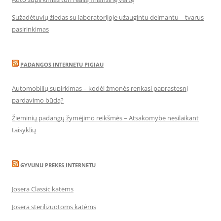
Sužadėtuvių žiedas su laboratorijoje užaugintu deimantu – tvarus
pasirinkimas
PADANGOS INTERNETU PIGIAU
Automobilių supirkimas – kodėl žmonės renkasi paprastesnį
pardavimo būdą?
Žieminių padangų žymėjimo reikšmės – Atsakomybė nesilaikant
taisyklių
GYVUNU PREKES INTERNETU
Josera Classic katėms
Josera sterilizuotoms katėms