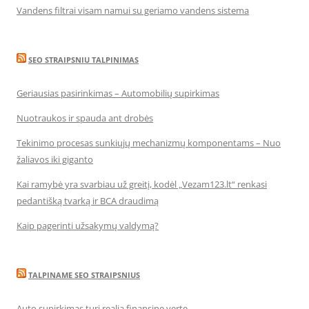
Vandens filtrai visam namui su geriamo vandens sistema
SEO STRAIPSNIU TALPINIMAS
Geriausias pasirinkimas – Automobilių supirkimas
Nuotraukos ir spauda ant drobės
Tekinimo procesas sunkiųjų mechanizmų komponentams – Nuo
žaliavos iki giganto
Kai ramybė yra svarbiau už greitį, kodėl „Vezam123.lt“ renkasi
pedantišką tvarką ir BCA draudimą
Kaip pagerinti užsakymų valdymą?
TALPINAME SEO STRAIPSNIUS
Auto supirkimas turi realią finansinę vertę