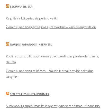
LEKTUVU BILIETAI
Kaip išsirinkti geriausią pelėsio valiklį
Žieminių padangų žymėjimas yra svarbus – kaip išvengti klaidų
NAUJOS PADANGOS INTERNETU
Kodėl automobilių supirkimas ypač naudingas parduodant seną,
daužtą
Žieminių padangų reikšmės – Nauda ir atsakomybė pažeidus
taisykles
SEO STRAIPSNIU TALPINIMAS
Automobilių supirkimas kaip operatyvus sprendimas – finansinio