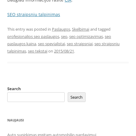
SEO straipsniu talpinimas
This entry was posted in
Paslaugos
,
Skelbimai
and tagged
profesionalios seo paslaugos
,
seo
,
seo optimizavimas
,
seo
paslaugos kaina
,
seo spevialistai
,
seo straipsniai
,
seo straipsniu
talpinimas
,
seo tekstai
on
2015/08/21
.
Search
Search
NAUJAUSI
Auto supirkimas greitam automobilio pardavimui