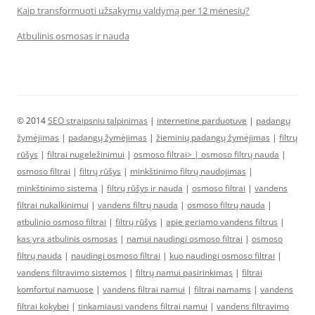
Kaip transformuoti užsakymų valdymą per 12 mėnesių?
Atbulinis osmosas ir nauda
© 2014
SEO straipsniu talpinimas
|
internetine parduotuve
|
padangų
žymėjimas
|
padangų žymėjimas
|
žieminių padangų žymėjimas
|
filtrų
rūšys
|
filtrai nugeležinimui
|
osmoso filtrai> |
osmoso filtrų nauda
|
osmoso filtrai
|
filtrų rūšys
|
minkštinimo filtrų naudojimas
|
minkštinimo sistema
|
filtrų rūšys ir nauda
|
osmoso filtrai
|
vandens
filtrai nukalkinimui
|
vandens filtrų nauda
|
osmoso filtrų nauda
|
atbulinio osmoso filtrai
|
filtrų rūšys
|
apie geriamo vandens filtrus
|
kas yra atbulinis osmosas
|
namui naudingi osmoso filtrai
|
osmoso
filtrų nauda
|
naudingi osmoso filtrai
|
kuo naudingi osmoso filtrai
|
vandens filtravimo sistemos
|
filtrų namui pasirinkimas
|
filtrai
komfortui namuose
|
vandens filtrai namui
|
filtrai namams
|
vandens
filtrai kokybei
|
tinkamiausi vandens filtrai namui
|
vandens filtravimo