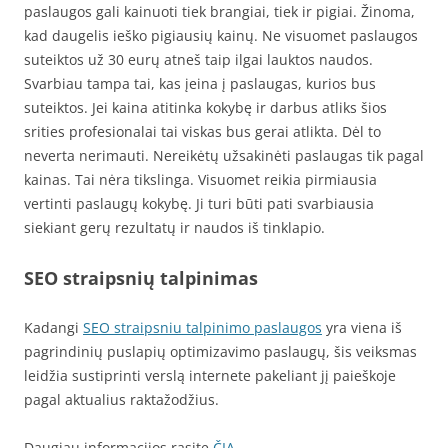
paslaugos gali kainuoti tiek brangiai, tiek ir pigiai. Žinoma,
kad daugelis ieško pigiausių kainų. Ne visuomet paslaugos
suteiktos už 30 eurų atneš taip ilgai lauktos naudos.
Svarbiau tampa tai, kas įeina į paslaugas, kurios bus
suteiktos. Jei kaina atitinka kokybę ir darbus atliks šios
srities profesionalai tai viskas bus gerai atlikta. Dėl to
neverta nerimauti. Nereikėtų užsakinėti paslaugas tik pagal
kainas. Tai nėra tikslinga. Visuomet reikia pirmiausia
vertinti paslaugų kokybę. Ji turi būti pati svarbiausia
siekiant gerų rezultatų ir naudos iš tinklapio.
SEO straipsnių talpinimas
Kadangi
SEO straipsniu talpinimo paslaugos
yra viena iš
pagrindinių puslapių optimizavimo paslaugų, šis veiksmas
leidžia sustiprinti verslą internete pakeliant jį paieškoje
pagal aktualius raktažodžius.
Daugiau informacijos rasite
ČIA
.