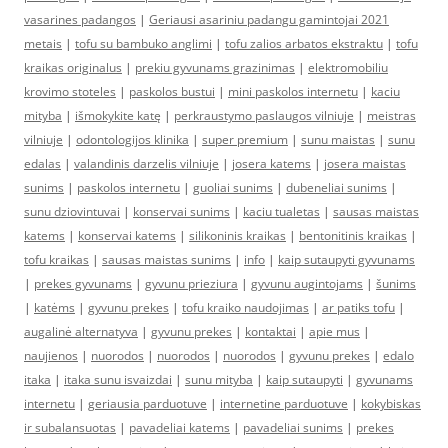
vasarines padangos
|
Geriausi asariniu padangu gamintojai 2021
metais
|
tofu su bambuko anglimi
|
tofu zalios arbatos ekstraktu
|
tofu
kraikas originalus
|
prekiu gyvunams grazinimas
|
elektromobiliu
krovimo stoteles
|
paskolos bustui
|
mini paskolos internetu
|
kaciu
mityba
|
išmokykite katę
|
perkraustymo paslaugos vilniuje
|
meistras
vilniuje
|
odontologijos klinika
|
super premium
|
sunu maistas
|
sunu
edalas
|
valandinis darzelis vilniuje
|
josera katems
|
josera maistas
sunims
|
paskolos internetu
|
guoliai sunims
|
dubeneliai sunims
|
sunu dziovintuvai
|
konservai sunims
|
kaciu tualetas
|
sausas maistas
katems
|
konservai katems
|
silikoninis kraikas
|
bentonitinis kraikas
|
tofu kraikas
|
sausas maistas sunims
|
info
|
kaip sutaupyti gyvunams
|
prekes gyvunams
|
gyvunu prieziura
|
gyvunu augintojams
|
šunims
|
katėms
|
gyvunu prekes
|
tofu kraiko naudojimas
|
ar patiks tofu
|
augalinė alternatyva
|
gyvunu prekes
|
kontaktai
|
apie mus
|
naujienos
|
nuorodos
|
nuorodos
|
nuorodos
|
gyvunu prekes
|
edalo
itaka
|
itaka sunu isvaizdai
|
sunu mityba
|
kaip sutaupyti
|
gyvunams
internetu
|
geriausia parduotuve
|
internetine parduotuve
|
kokybiskas
ir subalansuotas
|
pavadeliai katems
|
pavadeliai sunims
|
prekes