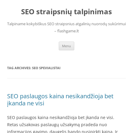
Skip
to
SEO straipsnių talpinimas
content
Talpiname kokybiškus SEO straipsnius atgalinių nuorodų sukūrimui
– flashgame.lt
Menu
TAG ARCHIVES:
SEO SPEVIALISTAI
SEO paslaugos kaina nesikandžioja bet
įkanda ne visi
SEO paslaugos kaina nesikandžioja bet įkanda ne visi.
Retas užsakovas paslaugų užsakymą pradeda nuo
informacijos gavimo, daugelis bando nusipirkti kaina. Ir