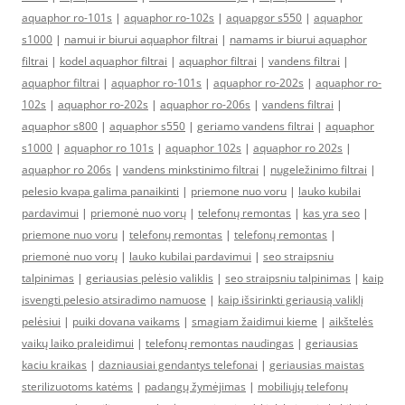
aquaphor ro-101s
|
aquaphor ro-102s
|
aquapgor s550
|
aquaphor
s1000
|
namui ir biurui aquaphor filtrai
|
namams ir biurui aquaphor
filtrai
|
kodel aquaphor filtrai
|
aquaphor filtrai
|
vandens filtrai
|
aquaphor filtrai
|
aquaphor ro-101s
|
aquaphor ro-202s
|
aquaphor ro-
102s
|
aquaphor ro-202s
|
aquaphor ro-206s
|
vandens filtrai
|
aquaphor s800
|
aquaphor s550
|
geriamo vandens filtrai
|
aquaphor
s1000
|
aquaphor ro 101s
|
aquaphor 102s
|
aquaphor ro 202s
|
aquaphor ro 206s
|
vandens minkstinimo filtrai
|
nugeležinimo filtrai
|
pelesio kvapa galima panaikinti
|
priemone nuo voru
|
lauko kubilai
pardavimui
|
priemonė nuo vorų
|
telefonų remontas
|
kas yra seo
|
priemone nuo voru
|
telefonų remontas
|
telefonų remontas
|
priemonė nuo vorų
|
lauko kubilai pardavimui
|
seo straipsniu
talpinimas
|
geriausias pelėsio valiklis
|
seo straipsniu talpinimas
|
kaip
isvengti pelesio atsiradimo namuose
|
kaip išsirinkti geriausią valiklį
pelėsiui
|
puiki dovana vaikams
|
smagiam žaidimui kieme
|
aikštelės
vaikų laiko praleidimui
|
telefonų remontas naudingas
|
geriausias
kaciu kraikas
|
dazniausiai gendantys telefonai
|
geriausias maistas
sterilizuotoms katėms
|
padangų žymėjimas
|
mobiliųjų telefonų