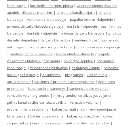
kanalizacijai
|
kosmetika internetu pigiau
|
valentino dienos dovanos
|
apatinis trikotazas moterims
|
bakterijoskanalizacijai.lt
|
darzelis
klaipedoje
|
vaiku darzelis klaipedoje
|
pagalba tėvams klaipėdoje
|
privatus darželis klaipėdoje gelbėja
|
darželis klaipėdoje
|
pasirinkimas
klaipėdoje
|
darželis klaipėdoje
|
privatus darželis klaipėdoje
|
privatus
darželis klaipėdoje
|
darželis klaipėdoje
|
vandens filtrai
|
nuo pelesio
|
aukliu agentura
|
valymo irenginiai kaina
|
privatus darzelis klaipedoje
|
mediniai nameliai vaikams
|
isveza atliekas klaipeda
|
orapūte
|
ieškantiems biologinių priemonių
|
bakterijos septikui
|
priemonės
kanalizacijai
|
buhalterines paslaugos
|
paslaugos vilniuje
|
patarimai
|
paslaugos Lietuvoje
|
dokumentai
|
programos
|
kiek kainuoja
|
apskaitaman.lt
|
naujiems ir probleminiams septikams
|
geriausios
priemones
|
kanalizaciniai vandenys
|
vandens suliniu valymas
|
vamzdziu valymo granules
|
mikrogranules kanalizacijos valymui
|
gelinis kanalizacijos vamzdziu valiklis
|
vamzdziu valymui
|
probleminiams septikams
|
bakterijos maišeliais
|
retai naudojamai
kanalizacijai
|
bakterijos septikams
|
bakterijos priežiūrai
|
kokias
cerpes rinktis
|
keramines cerpes
|
malkų pardavimas
|
malkos
|