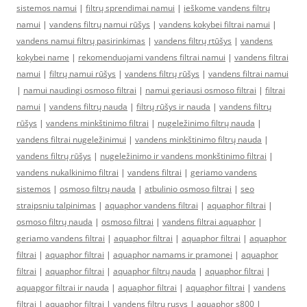
sistemos namui
|
filtrų sprendimai namui
|
ieškome vandens filtrų
namui
|
vandens filtrų namui rūšys
|
vandens kokybei filtrai namui
|
vandens namui filtrų pasirinkimas
|
vandens filtrų rtūšys
|
vandens
kokybei name
|
rekomenduojami vandens filtrai namui
|
vandens filtrai
namui
|
filtrų namui rūšys
|
vandens filtrų rūšys
|
vandens filtrai namui
|
namui naudingi osmoso filtrai
|
namui geriausi osmoso filtrai
|
filtrai
namui
|
vandens filtrų nauda
|
filtrų rūšys ir nauda
|
vandens filtrų
rūšys
|
vandens minkštinimo filtrai
|
nugeležinimo filtrų nauda
|
vandens filtrai nugeležinimui
|
vandens minkštinimo filtrų nauda
|
vandens filtrų rūšys
|
nugeležinimo ir vandens monkštinimo filtrai
|
vandens nukalkinimo filtrai
|
vandens filtrai
|
geriamo vandens
sistemos
|
osmoso filtrų nauda
|
atbulinio osmoso filtrai
|
seo
straipsniu talpinimas
|
aquaphor vandens filtrai
|
aquaphor filtrai
|
osmoso filtrų nauda
|
osmoso filtrai
|
vandens filtrai aquaphor
|
geriamo vandens filtrai
|
aquaphor filtrai
|
aquaphor filtrai
|
aquaphor
filtrai
|
aquaphor filtrai
|
aquaphor namams ir pramonei
|
aquaphor
filtrai
|
aquaphor filtrai
|
aquaphor filtrų nauda
|
aquaphor filtrai
|
aquapgor filtrai ir nauda
|
aquaphor filtrai
|
aquaphor filtrai
|
vandens
filtrai
|
aquaphor filtrai
|
vandens filtru rusys
|
aquaphor s800
|