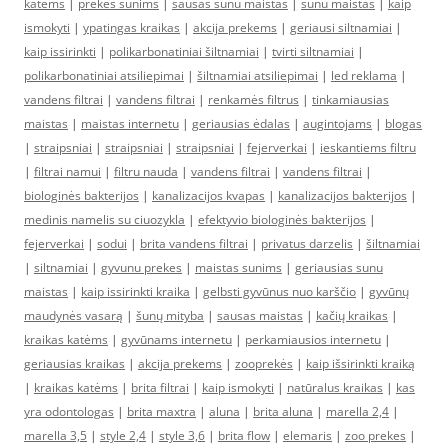
katems
|
prekes sunims
|
sausas sunu maistas
|
sunu maistas
|
kaip
ismokyti
|
ypatingas kraikas
|
akcija prekems
|
geriausi siltnamiai
|
kaip issirinkti
|
polikarbonatiniai šiltnamiai
|
tvirti siltnamiai
|
polikarbonatiniai atsiliepimai
|
šiltnamiai atsiliepimai
|
led reklama
|
vandens filtrai
|
vandens filtrai
|
renkamės filtrus
|
tinkamiausias
maistas
|
maistas internetu
|
geriausias ėdalas
|
augintojams
|
blogas
|
straipsniai
|
straipsniai
|
straipsniai
|
fejerverkai
|
ieskantiems filtru
|
filtrai namui
|
filtru nauda
|
vandens filtrai
|
vandens filtrai
|
biologinės bakterijos
|
kanalizacijos kvapas
|
kanalizacijos bakterijos
|
medinis namelis su ciuozykla
|
efektyvio biologinės bakterijos
|
fejerverkai
|
sodui
|
brita vandens filtrai
|
privatus darzelis
|
šiltnamiai
|
siltnamiai
|
gyvunu prekes
|
maistas sunims
|
geriausias sunu
maistas
|
kaip issirinkti kraika
|
gelbsti gyvūnus nuo karščio
|
gyvūnų
maudynės vasarą
|
šunų mityba
|
sausas maistas
|
kačių kraikas
|
kraikas katėms
|
gyvūnams internetu
|
perkamiausios internetu
|
geriausias kraikas
|
akcija prekems
|
zooprekės
|
kaip išsirinkti kraiką
|
kraikas katėms
|
brita filtrai
|
kaip ismokyti
|
natūralus kraikas
|
kas
yra odontologas
|
brita maxtra
|
aluna
|
brita aluna
|
marella 2,4
|
marella 3,5
|
style 2,4
|
style 3,6
|
brita flow
|
elemaris
|
zoo prekes
|