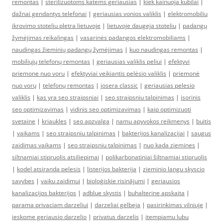
remontas
|
sterilizuotoms katėms geriausias
|
kiek kainuoja kubilai
|
dažnai gendantys telefonai
|
geriausias vonios valiklis
|
elektromobiliu
ikrovimo stoteliu pletra lietuvoje
|
lietuvoje daugeja stoteliu
|
padangų
žymėjimas reikalingas
|
vasarinės padangos elektromobiliams
|
naudingas žieminių padangų žymėjimas
|
kuo naudingas remontas
|
mobiliųjų telefonų remontas
|
geriausias valiklis peliui
|
efektyvi
priemone nuo voru
|
efektyviai veikiantis pelėsio valiklis
|
priemonė
nuo vorų
|
telefonų remontas
|
josera classic
|
geriausias pelesio
valiklis
|
kas yra seo straipsniai
|
seo straipsniu talpinimas
|
isorinis
seo optimizavimas
|
vidinis seo optimizavimas
|
kaip optimizuoti
svetaine
|
kriaukles
|
seo apzvalga
|
namu apyvokos reikmenys
|
buitis
|
vaikams
|
seo straipsniu talpinimas
|
bakterijos kanalizacijai
|
saugus
zaidimas vaikams
|
seo straipsniu talpinimas
|
nuo kada ziemines
|
siltnamiai stipruolis atsiliepimai
|
polikarbonatiniai šiltnamiai stipruolis
|
kodel atsiranda pelesis
|
listerijos bakterija
|
zieminio langu skyscio
savybes
|
vaiku zaidimui
|
bioloģiskie risinājumi
|
geriausios
kanalizacijos bakterijos
|
adblue skystis
|
buhalterine apskaita
|
parama privaciam darzeliui
|
darzeliai gelbeja
|
pasirinkimas vilniuje
|
ieskome geriausio darzelio
|
privatus darzelis
|
itempiamu lubu