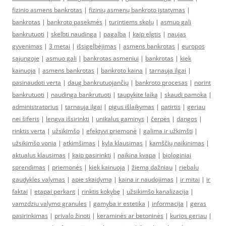
fizinio asmens bankrotas
|
fizinių asmenų bankroto įstatymas
|
bankrotas
|
bankroto pasekmės
|
turintiems skolų
|
asmuo gali
bankrutuoti
|
skelbti naudinga
|
pagalba
|
kaip elgtis
|
naujas
gyvenimas
|
3 metai
|
išsigelbėjimas
|
asmens bankrotas
|
europos
sąjungoje
|
asmuo gali
|
bankrotas asmeniui
|
bankrotas
|
kiek
kainuoja
|
asmens bankrotas
|
bankroto kaina
|
tarnauja ilgai
|
pasinaudoti verta
|
daug bankrutuojančių
|
bankroto procesas
|
norint
bankrutuoti
|
naudinga bankrutuoti
|
taupykite laiką
|
skaudi pamoka
|
administratorius
|
tarnauja ilgai
|
pigus išlaikymas
|
patirtis
|
geriau
nei šiferis
|
lengva išsirinkti
|
unikalus gaminys
|
čerpės
|
dangos
|
rinktis verta
|
užsikimšo
|
efektyvi priemonė
|
galima ir užkimšti
|
užsikimšo vonia
|
atkimšimas
|
kyla klausimas
|
kamščių naikinimas
|
aktualus klausimas
|
kaip pasirinkti
|
naikina kvapą
|
biologiniai
sprendimas
|
priemonės
|
kiek kainuoja
|
žiemą dažniau
|
riebalu
gaudykles valymas
|
apie skaidymą
|
kaina ir naudojimas
|
ir mitai
|
ir
faktai
|
etapai perkant
|
rinktis kokybę
|
užsikimšo kanalizacija
|
vamzdziu valymo granules
|
gamyba ir estetika
|
informacija
|
geras
pasirinkimas
|
privalo žinoti
|
keraminės ar betoninės
|
kurios geriau
|