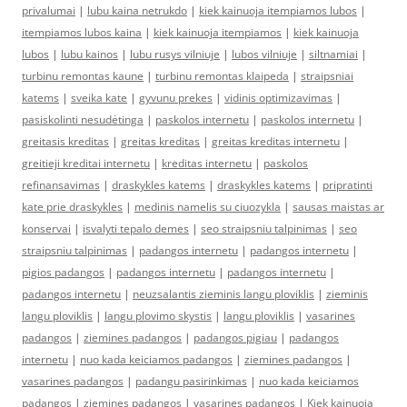
privalumai
|
lubu kaina netrukdo
|
kiek kainuoja itempiamos lubos
|
itempiamos lubos kaina
|
kiek kainuoja itempiamos
|
kiek kainuoja
lubos
|
lubu kainos
|
lubu rusys vilniuje
|
lubos vilniuje
|
siltnamiai
|
turbinu remontas kaune
|
turbinu remontas klaipeda
|
straipsniai
katems
|
sveika kate
|
gyvunu prekes
|
vidinis optimizavimas
|
pasiskolinti nesudėtinga
|
paskolos internetu
|
paskolos internetu
|
greitasis kreditas
|
greitas kreditas
|
greitas kreditas internetu
|
greitieji kreditai internetu
|
kreditas internetu
|
paskolos
refinansavimas
|
draskykles katems
|
draskykles katems
|
pripratinti
kate prie draskykles
|
medinis namelis su ciuozykla
|
sausas maistas ar
konservai
|
isvalyti tepalo demes
|
seo straipsniu talpinimas
|
seo
straipsniu talpinimas
|
padangos internetu
|
padangos internetu
|
pigios padangos
|
padangos internetu
|
padangos internetu
|
padangos internetu
|
neuzsalantis zieminis langu ploviklis
|
zieminis
langu ploviklis
|
langu plovimo skystis
|
langu ploviklis
|
vasarines
padangos
|
ziemines padangos
|
padangos pigiau
|
padangos
internetu
|
nuo kada keiciamos padangos
|
ziemines padangos
|
vasarines padangos
|
padangu pasirinkimas
|
nuo kada keiciamos
padangos
|
ziemines padangos
|
vasarines padangos
|
Kiek kainuoja