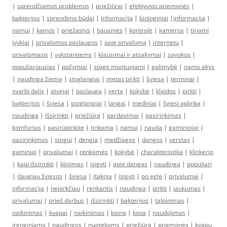
|
sprendžiamos problemos
|
priežiūrai
|
efektyvios priemonės
|
bakterijos
|
sprendimo būdai
|
informacija
|
biologiniai
|
informacija
|
namui
|
kainos
|
priežastys
|
bausmės
|
kontrolė
|
kameros
|
tiriami
įvykiai
|
privalomos paslaugos
|
apie privalomą
|
internetu
|
privalomasis
|
vykstantiems
|
klausimai ir atsakymai
|
sąvokos
|
populiariausias
|
požymiai
|
stoge montuojami
|
galimybė
|
namo akys
|
naudinga žiemą
|
stoglangiai
|
metas pirkti
|
šviesa
|
terminai
|
svarbi dalis
|
atvejai
|
paslauga
|
verta
|
kokybė
|
klaidos
|
pirkti
|
bakterijos
|
šviesa
|
stoglangiai
|
langai
|
mediniai
|
šviesi aplinka
|
naudinga
|
išsirinkti
|
priežiūra
|
pardavimai
|
pasirinkimas
|
komfortas
|
pasirūpinkite
|
tinkama
|
namui
|
nauda
|
gamintojai
|
pasirinkimas
|
stogui
|
dengia
|
medžiagos
|
dangos
|
verstas
|
gaminiai
|
privalumai
|
renkamės
|
kokybė
|
charakteristika
|
klinkerio
|
kaip išsirinkti
|
klojimas
|
įsigyti
|
apie dangas
|
naudinga
|
populiari
|
daugiau šviesos
|
šviesa
|
įtakoja
|
įsigyti
|
po egle
|
privalumai
|
informacija
|
nepirkčiau
|
renkantis
|
naudinga
|
pirkti
|
jaukumas
|
privalumai
|
prieš darbus
|
išsirinkti
|
bakterijos
|
talpinimas
|
naikinimas
|
kvapai
|
naikinimas
|
kaina
|
kova
|
naudojimas
|
įrenginiams
|
naudingos
|
nuotekoms
|
priežiūra
|
priemonės
|
kvapų