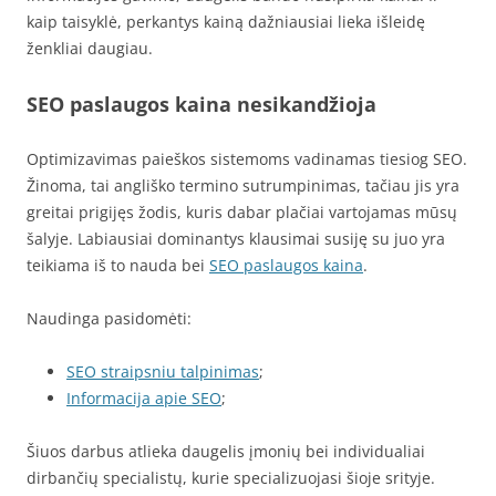
kaip taisyklė, perkantys kainą dažniausiai lieka išleidę
ženkliai daugiau.
SEO paslaugos kaina nesikandžioja
Optimizavimas paieškos sistemoms vadinamas tiesiog SEO.
Žinoma, tai angliško termino sutrumpinimas, tačiau jis yra
greitai prigijęs žodis, kuris dabar plačiai vartojamas mūsų
šalyje. Labiausiai dominantys klausimai susiję su juo yra
teikiama iš to nauda bei
SEO paslaugos kaina
.
Naudinga pasidomėti:
SEO straipsniu talpinimas
;
Informacija apie SEO
;
Šiuos darbus atlieka daugelis įmonių bei individualiai
dirbančių specialistų, kurie specializuojasi šioje srityje.