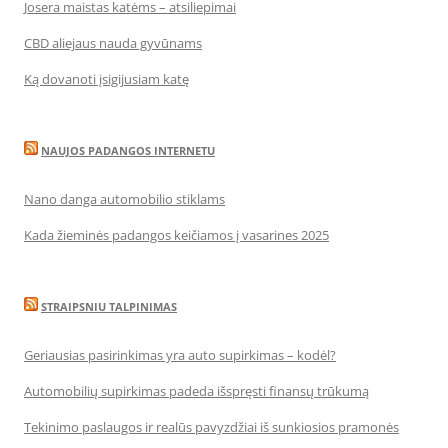
Josera maistas katėms – atsiliepimai
CBD aliejaus nauda gyvūnams
Ką dovanoti įsigijusiam katę
NAUJOS PADANGOS INTERNETU
Nano danga automobilio stiklams
Kada žieminės padangos keičiamos į vasarines 2025
STRAIPSNIU TALPINIMAS
Geriausias pasirinkimas yra auto supirkimas – kodėl?
Automobilių supirkimas padeda išspręsti finansų trūkumą
Tekinimo paslaugos ir realūs pavyzdžiai iš sunkiosios pramonės