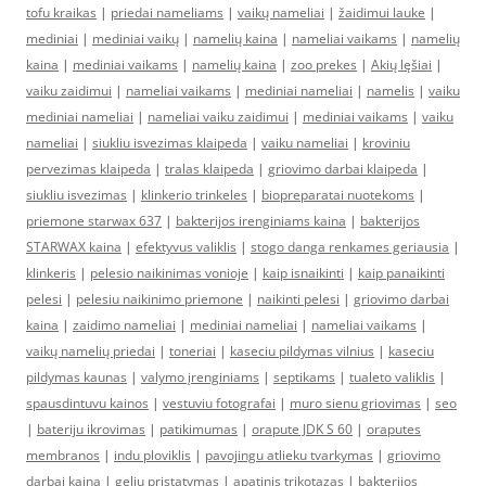
tofu kraikas
|
priedai nameliams
|
vaikų nameliai
|
žaidimui lauke
|
mediniai
|
mediniai vaikų
|
namelių kaina
|
nameliai vaikams
|
namelių
kaina
|
mediniai vaikams
|
namelių kaina
|
zoo prekes
|
Akių lęšiai
|
vaiku zaidimui
|
nameliai vaikams
|
mediniai nameliai
|
namelis
|
vaiku
mediniai nameliai
|
nameliai vaiku zaidimui
|
mediniai vaikams
|
vaiku
nameliai
|
siukliu isvezimas klaipeda
|
vaiku nameliai
|
kroviniu
pervezimas klaipeda
|
tralas klaipeda
|
griovimo darbai klaipeda
|
siukliu isvezimas
|
klinkerio trinkeles
|
biopreparatai nuotekoms
|
priemone starwax 637
|
bakterijos irenginiams kaina
|
bakterijos
STARWAX kaina
|
efektyvus valiklis
|
stogo danga renkames geriausia
|
klinkeris
|
pelesio naikinimas vonioje
|
kaip isnaikinti
|
kaip panaikinti
pelesi
|
pelesiu naikinimo priemone
|
naikinti pelesi
|
griovimo darbai
kaina
|
zaidimo nameliai
|
mediniai nameliai
|
nameliai vaikams
|
vaikų namelių priedai
|
toneriai
|
kaseciu pildymas vilnius
|
kaseciu
pildymas kaunas
|
valymo įrenginiams
|
septikams
|
tualeto valiklis
|
spausdintuvu kainos
|
vestuviu fotografai
|
muro sienu griovimas
|
seo
|
bateriju ikrovimas
|
patikimumas
|
orapute JDK S 60
|
oraputes
membranos
|
indu ploviklis
|
pavojingu atlieku tvarkymas
|
griovimo
darbai kaina
|
geliu pristatymas
|
apatinis trikotazas
|
bakterijos