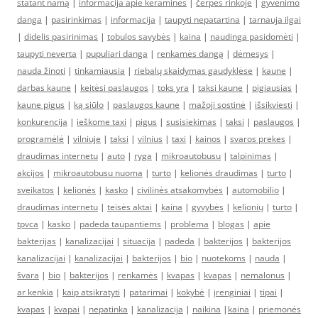
statant namą
|
informacija apie keramines
|
čerpės rinkoje
|
gyvenimo
danga
|
pasirinkimas
|
informacija
|
taupyti nepatartina
|
tarnauja ilgai
|
didelis pasirinimas
|
tobulos savybės
|
kaina
|
naudinga pasidomėti
|
taupyti neverta
|
pupuliari danga
|
renkamės dangą
|
dėmesys
|
nauda žinoti
|
tinkamiausia
|
riebalų skaidymas gaudyklėse
|
kaune
|
darbas kaune
|
keitėsi paslaugos
|
toks yra
|
taksi kaune
|
pigiausias
|
kaune pigus
|
ką siūlo
|
paslaugos kaune
|
mažoji sostinė
|
išsikviesti
|
konkurencija
|
ieškome taxi
|
pigus
|
susisiekimas
|
taksi
|
paslaugos
|
programėlė
|
vilniuje
|
taksi
|
vilnius
|
taxi
|
kainos
|
svaros prekes
|
draudimas internetu
|
auto
|
ryga
|
mikroautobusu
|
talpinimas
|
akcijos
|
mikroautobusu nuoma
|
turto
|
kelionės draudimas
|
turto
|
sveikatos
|
kelionės
|
kasko
|
civilinės atsakomybės
|
automobilio
|
draudimas internetu
|
teisės aktai
|
kaina
|
gyvybės
|
kelionių
|
turto
|
tpvca
|
kasko
|
padeda taupantiems
|
problema
|
blogas
|
apie
bakterijas
|
kanalizacijai
|
situacija
|
padeda
|
bakterijos
|
bakterijos
kanalizacijai
|
kanalizacijai
|
bakterijos
|
bio
|
nuotekoms
|
nauda
|
švara
|
bio
|
bakterijos
|
renkamės
|
kvapas
|
kvapas
|
nemalonus
|
ar kenkia
|
kaip atsikratyti
|
patarimai
|
kokybė
|
įrenginiai
|
tipai
|
kvapas
|
kvapai
|
nepatinka
|
kanalizacija
|
naikina
|
kaina
|
priemonės