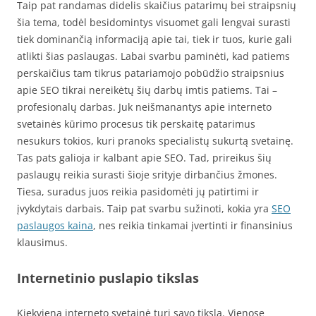
Taip pat randamas didelis skaičius patarimų bei straipsnių
šia tema, todėl besidomintys visuomet gali lengvai surasti
tiek dominančią informaciją apie tai, tiek ir tuos, kurie gali
atlikti šias paslaugas. Labai svarbu paminėti, kad patiems
perskaičius tam tikrus patariamojo pobūdžio straipsnius
apie SEO tikrai nereikėtų šių darbų imtis patiems. Tai –
profesionalų darbas. Juk neišmanantys apie interneto
svetainės kūrimo procesus tik perskaitę patarimus
nesukurs tokios, kuri pranoks specialistų sukurtą svetainę.
Tas pats galioja ir kalbant apie SEO. Tad, prireikus šių
paslaugų reikia surasti šioje srityje dirbančius žmones.
Tiesa, suradus juos reikia pasidomėti jų patirtimi ir
įvykdytais darbais. Taip pat svarbu sužinoti, kokia yra
SEO
paslaugos kaina
, nes reikia tinkamai įvertinti ir finansinius
klausimus.
Internetinio puslapio tikslas
Kiekviena interneto svetainė turi savo tikslą. Vienose