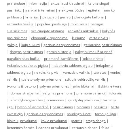
prarandate
|
informacija
|
aktualiausi klausimai
|
kaip teisingai
pasirinkti
|
įrankiai ir terminai
|
efektyvus būdas
|
epitetai
|
nuo ko
priklauso
|
kriterijai
|
patogiau
|
geriau
|
planuojate kelionę
|
renkantis tiekėją
|
populiari paslauga
|
mikriukais
|
patogus
susisiekimas
|
skaičiuojate atstumą
|
renkatės mikriukus
|
kokybės
pasirinkimas
|
ekonomiški sprendimai
|
kuriame
|
verta rinktis
|
įtakoja
|
kaip sukurti
|
geriausias sprendimas
|
geriausias pasirinkimas
|
dangos pasirinkimas
|
gaminio istorija
|
palyginkime už ar prieš
|
pagalbininkas buičiai
|
priemonė kamščiams
|
kokias rinktis
|
indaploviu tabletes pigiau
|
indaploviu tabletes pigiau
|
indaploviu
tabletes pigiau
|
ne toks kaip visi
|
vamzdziu valiklis
|
tabletes
|
vonios
valiklis
|
tualeto valymo priemonė
|
stiklų ir veidrodžių valiklis
|
tvoroms iš betono
|
valymo priemonės
|
arko blokeliai
|
išskirtinė tvora
|
idomus straipsniai
|
valymas priemone
|
priemonė valymui
|
rulonais
|
išbandykite granules
|
priemonės
|
gaudyklių priežiūrai
|
tarnauja
ilgai
|
betoninė ar medinė
|
pasirinkimas
|
tvoroms
|
paskirtis
|
tvirta
investicija
|
geriausias sprendimas
|
naudinga žinoti
|
tarnauja ilgai
|
blokelių privalumai
|
kokie privalumai
|
patirtis
|
stogo danga
|
betoninės čerpės
|
dangos privalumai
|
geriausia danga
|
faktai
|