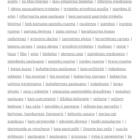
anglis
|
ko tikisi klientai
|
dujų silikatiniai blokeliai
|
šiltinimo medžiagos
|
idėjos panaudojant trinkeles
|
trinkelės grindiniui puošia
|
statybos iš
arko
|
informacija apie paslaugą
|
kaip paruosti pagrinda trinkeliu
klojimui
|
kiek kainuoja pastoliu nuoma
|
naujienos
|
statybos
|
įrangos
nuoma
|
pamatu liejimas
|
stato namus
|
kanalizacijos kvapo
naikinimas
|
griovimo darbai
|
samotines plytos
|
keramikines cerpes
|
betono cerpes
|
stogo danga
|
grindinio trinkeles
|
multipor
|
ytong
|
haus
|
fibo
|
arko
|
blokeliai
|
akmens vata
|
statybines medziagos
|
statybinės paslaugos
|
pastoliu nuoma
|
įrankių nuoma
|
kranu nuoma
|
kietas kuras
|
buhalterines paslaugos
|
kaip prižiūrėti
|
indaploviu
tabletes
|
bio enzimai
|
bio enzimai
|
bakterijos starwax
|
bakterijos
valymo įrenginiams
|
buhalterines paslaugos
|
indaploves
|
langu
skystis
|
veza i vokietija
|
pigiausias automobilio draudimas
|
populiari
paslauga
|
kaip sutrumpinti
|
iššūkiai kelionėje
|
vežame
|
vežami
keleiviai
|
kas veža
|
taisyklės ir pareigos
|
ieškote kas parvežtų
|
berlynas, hamburgas, hanoveris
|
kelionės vasarą
|
geriau nei
autobusu
|
kam pirmenybė
|
atkreipti dėmesį
|
kodėl populiarios
|
į
dortmundą ar mincheną
|
kaip pasiruošti
|
žinome kas veža
|
nuo ko
priklauso
|
paslaugos
|
paslaugos
|
procesas
|
mitai ir paneigimai
|
ką