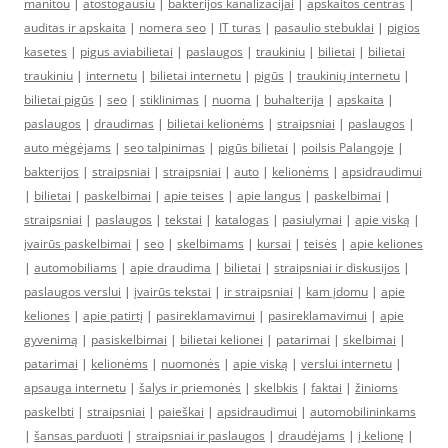
manitou
|
atostogausiu
|
bakterijos kanalizacijai
|
apskaitos centras
|
auditas ir apskaita
|
nomera seo
|
IT turas
|
pasaulio stebuklai
|
pigios
kasetes
|
pigus aviabilietai
|
paslaugos
|
traukiniu
|
bilietai
|
bilietai
traukiniu
|
internetu
|
bilietai internetu
|
pigūs
|
traukinių internetu
|
bilietai pigūs
|
seo
|
stiklinimas
|
nuoma
|
buhalterija
|
apskaita
|
paslaugos
|
draudimas
|
bilietai kelionėms
|
straipsniai
|
paslaugos
|
auto mėgėjams
|
seo talpinimas
|
pigūs bilietai
|
poilsis Palangoje
|
bakterijos
|
straipsniai
|
straipsniai
|
auto
|
kelionėms
|
apsidraudimui
|
bilietai
|
paskelbimai
|
apie teises
|
apie langus
|
paskelbimai
|
straipsniai
|
paslaugos
|
tekstai
|
katalogas
|
pasiulymai
|
apie viską
|
įvairūs paskelbimai
|
seo
|
skelbimams
|
kursai
|
teisės
|
apie keliones
|
automobiliams
|
apie draudima
|
bilietai
|
straipsniai ir diskusijos
|
paslaugos verslui
|
įvairūs tekstai
|
ir straipsniai
|
kam įdomu
|
apie
keliones
|
apie patirtį
|
pasireklamavimui
|
pasireklamavimui
|
apie
gyvenimą
|
pasiskelbimai
|
bilietai kelionei
|
patarimai
|
skelbimai
|
patarimai
|
kelionėms
|
nuomonės
|
apie viską
|
verslui internetu
|
apsauga internetu
|
šalys ir priemonės
|
skelbkis
|
faktai
|
žinioms
paskelbti
|
straipsniai
|
paieškai
|
apsidraudimui
|
automobilininkams
|
šansas parduoti
|
straipsniai ir paslaugos
|
draudėjams
|
į kelionę
|