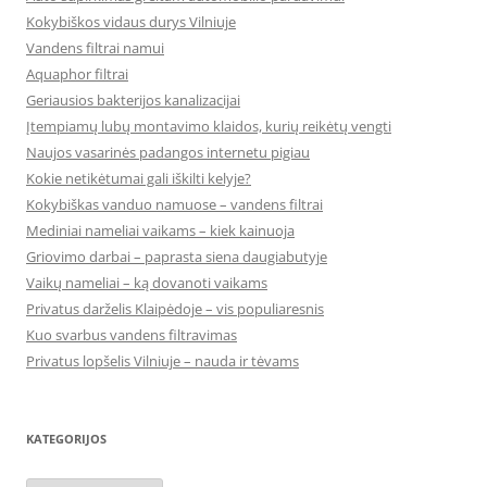
Kokybiškos vidaus durys Vilniuje
Vandens filtrai namui
Aquaphor filtrai
Geriausios bakterijos kanalizacijai
Įtempiamų lubų montavimo klaidos, kurių reikėtų vengti
Naujos vasarinės padangos internetu pigiau
Kokie netikėtumai gali iškilti kelyje?
Kokybiškas vanduo namuose – vandens filtrai
Mediniai nameliai vaikams – kiek kainuoja
Griovimo darbai – paprasta siena daugiabutyje
Vaikų nameliai – ką dovanoti vaikams
Privatus darželis Klaipėdoje – vis populiaresnis
Kuo svarbus vandens filtravimas
Privatus lopšelis Vilniuje – nauda ir tėvams
KATEGORIJOS
Kategorijos