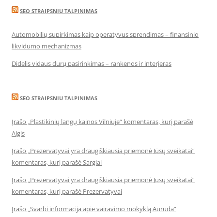
SEO STRAIPSNIU TALPINIMAS
Automobilių supirkimas kaip operatyvus sprendimas – finansinio
likvidumo mechanizmas
Didelis vidaus durų pasirinkimas – rankenos ir interjeras
SEO STRAIPSNIU TALPINIMAS
Įrašo „Plastikinių langų kainos Vilniuje“ komentaras, kurį parašė
Algis
Įrašo „Prezervatyvai yra draugiškiausia priemonė Jūsų sveikatai“
komentaras, kurį parašė Sargiai
Įrašo „Prezervatyvai yra draugiškiausia priemonė Jūsų sveikatai“
komentaras, kurį parašė Prezervatyvai
Įrašo „Svarbi informacija apie vairavimo mokyklą Auruda“