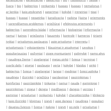
švara
|
bio
|
bakterijos
|
renkamės
|
kvapas
|
kvapas
|
nemalonus
|
ar kenkia
|
kaip atsikratyti
|
patarimai
|
kokybė
|
įrenginiai
|
tipai
|
kvapas
|
kvapai
|
nepatinka
|
kanalizacija
|
naikina
|
kaina
|
priemonės
|
sprendžiamos problemos
|
priežiūrai
|
efektyvios priemonės
|
bakterijos
|
sprendimo būdai
|
informacija
|
biologiniai
|
informacija
|
namui
|
kainos
|
priežastys
|
bausmės
|
kontrolė
|
kameros
|
tiriami
įvykiai
|
privalomos paslaugos
|
apie privalomą
|
internetu
|
privalomasis
|
vykstantiems
|
klausimai ir atsakymai
|
sąvokos
|
populiariausias
|
požymiai
|
stoge montuojami
|
galimybė
|
namo akys
|
naudinga žiemą
|
stoglangiai
|
metas pirkti
|
šviesa
|
terminai
|
svarbi dalis
|
atvejai
|
paslauga
|
verta
|
kokybė
|
klaidos
|
pirkti
|
bakterijos
|
šviesa
|
stoglangiai
|
langai
|
mediniai
|
šviesi aplinka
|
naudinga
|
išsirinkti
|
priežiūra
|
pardavimai
|
pasirinkimas
|
komfortas
|
pasirūpinkite
|
tinkama
|
namui
|
nauda
|
gamintojai
|
pasirinkimas
|
stogui
|
dengia
|
medžiagos
|
dangos
|
verstas
|
gaminiai
|
privalumai
|
renkamės
|
kokybė
|
charakteristika
|
klinkerio
|
kaip išsirinkti
|
klojimas
|
įsigyti
|
apie dangas
|
naudinga
|
populiari
|
daugiau šviesos
|
šviesa
|
įtakoja
|
įsigyti
|
po egle
|
privalumai
|