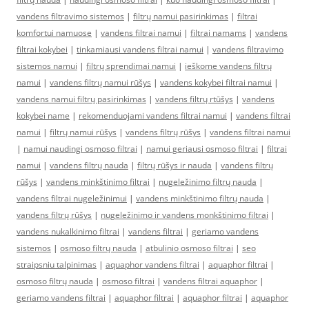
vandens filtravimo sistemos
|
filtrų namui pasirinkimas
|
filtrai
komfortui namuose
|
vandens filtrai namui
|
filtrai namams
|
vandens
filtrai kokybei
|
tinkamiausi vandens filtrai namui
|
vandens filtravimo
sistemos namui
|
filtrų sprendimai namui
|
ieškome vandens filtrų
namui
|
vandens filtrų namui rūšys
|
vandens kokybei filtrai namui
|
vandens namui filtrų pasirinkimas
|
vandens filtrų rtūšys
|
vandens
kokybei name
|
rekomenduojami vandens filtrai namui
|
vandens filtrai
namui
|
filtrų namui rūšys
|
vandens filtrų rūšys
|
vandens filtrai namui
|
namui naudingi osmoso filtrai
|
namui geriausi osmoso filtrai
|
filtrai
namui
|
vandens filtrų nauda
|
filtrų rūšys ir nauda
|
vandens filtrų
rūšys
|
vandens minkštinimo filtrai
|
nugeležinimo filtrų nauda
|
vandens filtrai nugeležinimui
|
vandens minkštinimo filtrų nauda
|
vandens filtrų rūšys
|
nugeležinimo ir vandens monkštinimo filtrai
|
vandens nukalkinimo filtrai
|
vandens filtrai
|
geriamo vandens
sistemos
|
osmoso filtrų nauda
|
atbulinio osmoso filtrai
|
seo
straipsniu talpinimas
|
aquaphor vandens filtrai
|
aquaphor filtrai
|
osmoso filtrų nauda
|
osmoso filtrai
|
vandens filtrai aquaphor
|
geriamo vandens filtrai
|
aquaphor filtrai
|
aquaphor filtrai
|
aquaphor