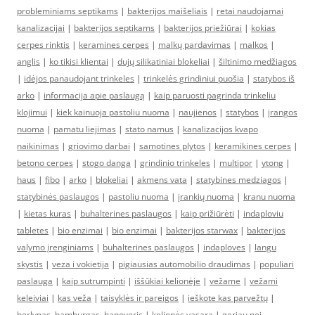
probleminiams septikams
|
bakterijos maišeliais
|
retai naudojamai
kanalizacijai
|
bakterijos septikams
|
bakterijos priežiūrai
|
kokias
cerpes rinktis
|
keramines cerpes
|
malkų pardavimas
|
malkos
|
anglis
|
ko tikisi klientai
|
dujų silikatiniai blokeliai
|
šiltinimo medžiagos
|
idėjos panaudojant trinkeles
|
trinkelės grindiniui puošia
|
statybos iš
arko
|
informacija apie paslaugą
|
kaip paruosti pagrinda trinkeliu
klojimui
|
kiek kainuoja pastoliu nuoma
|
naujienos
|
statybos
|
įrangos
nuoma
|
pamatu liejimas
|
stato namus
|
kanalizacijos kvapo
naikinimas
|
griovimo darbai
|
samotines plytos
|
keramikines cerpes
|
betono cerpes
|
stogo danga
|
grindinio trinkeles
|
multipor
|
ytong
|
haus
|
fibo
|
arko
|
blokeliai
|
akmens vata
|
statybines medziagos
|
statybinės paslaugos
|
pastoliu nuoma
|
įrankių nuoma
|
kranu nuoma
|
kietas kuras
|
buhalterines paslaugos
|
kaip prižiūrėti
|
indaploviu
tabletes
|
bio enzimai
|
bio enzimai
|
bakterijos starwax
|
bakterijos
valymo įrenginiams
|
buhalterines paslaugos
|
indaploves
|
langu
skystis
|
veza i vokietija
|
pigiausias automobilio draudimas
|
populiari
paslauga
|
kaip sutrumpinti
|
iššūkiai kelionėje
|
vežame
|
vežami
keleiviai
|
kas veža
|
taisyklės ir pareigos
|
ieškote kas parvežtų
|
berlynas, hamburgas, hanoveris
|
kelionės vasarą
|
geriau nei