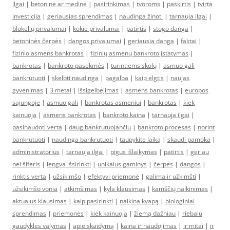
ilgai
|
betoninė ar medinė
|
pasirinkimas
|
tvoroms
|
paskirtis
|
tvirta
investicija
|
geriausias sprendimas
|
naudinga žinoti
|
tarnauja ilgai
|
blokelių privalumai
|
kokie privalumai
|
patirtis
|
stogo danga
|
betoninės čerpės
|
dangos privalumai
|
geriausia danga
|
faktai
|
fizinio asmens bankrotas
|
fizinių asmenų bankroto įstatymas
|
bankrotas
|
bankroto pasekmės
|
turintiems skolų
|
asmuo gali
bankrutuoti
|
skelbti naudinga
|
pagalba
|
kaip elgtis
|
naujas
gyvenimas
|
3 metai
|
išsigelbėjimas
|
asmens bankrotas
|
europos
sąjungoje
|
asmuo gali
|
bankrotas asmeniui
|
bankrotas
|
kiek
kainuoja
|
asmens bankrotas
|
bankroto kaina
|
tarnauja ilgai
|
pasinaudoti verta
|
daug bankrutuojančių
|
bankroto procesas
|
norint
bankrutuoti
|
naudinga bankrutuoti
|
taupykite laiką
|
skaudi pamoka
|
administratorius
|
tarnauja ilgai
|
pigus išlaikymas
|
patirtis
|
geriau
nei šiferis
|
lengva išsirinkti
|
unikalus gaminys
|
čerpės
|
dangos
|
rinktis verta
|
užsikimšo
|
efektyvi priemonė
|
galima ir užkimšti
|
užsikimšo vonia
|
atkimšimas
|
kyla klausimas
|
kamščių naikinimas
|
aktualus klausimas
|
kaip pasirinkti
|
naikina kvapą
|
biologiniai
sprendimas
|
priemonės
|
kiek kainuoja
|
žiemą dažniau
|
riebalu
gaudykles valymas
|
apie skaidymą
|
kaina ir naudojimas
|
ir mitai
|
ir