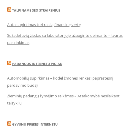
TALPINAME SEO STRAIPSNIUS
Auto supirkimas turi realią finansinę vertę
Sužadėtuvių žiedas su laboratorijoje užaugintu deimantu – tvarus
pasirinkimas
PADANGOS INTERNETU PIGIAU
Automobilių supirkimas – kodėl žmonės renkasi paprastesnį
pardavimo būdą?
Žieminių padangų žymėjimo reikšmės – Atsakomybė nesilaikant
taisyklių
GYVUNU PREKES INTERNETU