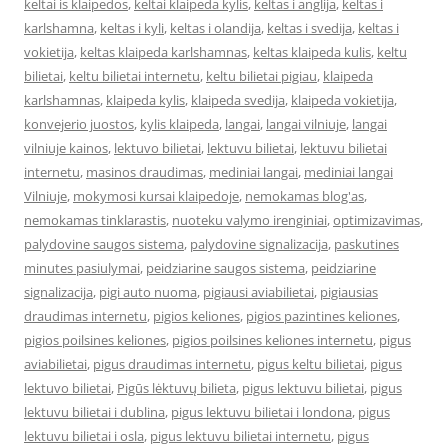
keltai is klaipedos
,
keltai klaipeda kylis
,
keltas i anglija
,
keltas i
karlshamna
,
keltas i kyli
,
keltas i olandija
,
keltas i svedija
,
keltas i
vokietija
,
keltas klaipeda karlshamnas
,
keltas klaipeda kulis
,
keltu
bilietai
,
keltu bilietai internetu
,
keltu bilietai pigiau
,
klaipeda
karlshamnas
,
klaipeda kylis
,
klaipeda svedija
,
klaipeda vokietija
,
konvejerio juostos
,
kylis klaipeda
,
langai
,
langai vilniuje
,
langai
vilniuje kainos
,
lektuvo bilietai
,
lektuvu bilietai
,
lektuvu bilietai
internetu
,
masinos draudimas
,
mediniai langai
,
mediniai langai
Vilniuje
,
mokymosi kursai klaipedoje
,
nemokamas blog'as
,
nemokamas tinklarastis
,
nuoteku valymo irenginiai
,
optimizavimas
,
palydovine saugos sistema
,
palydovine signalizacija
,
paskutines
minutes pasiulymai
,
peidziarine saugos sistema
,
peidziarine
signalizacija
,
pigi auto nuoma
,
pigiausi aviabilietai
,
pigiausias
draudimas internetu
,
pigios keliones
,
pigios pazintines keliones
,
pigios poilsines keliones
,
pigios poilsines keliones internetu
,
pigus
aviabilietai
,
pigus draudimas internetu
,
pigus keltu bilietai
,
pigus
lektuvo bilietai
,
Pigūs lėktuvų bilieta
,
pigus lektuvu bilietai
,
pigus
lektuvu bilietai i dublina
,
pigus lektuvu bilietai i londona
,
pigus
lektuvu bilietai i osla
,
pigus lektuvu bilietai internetu
,
pigus