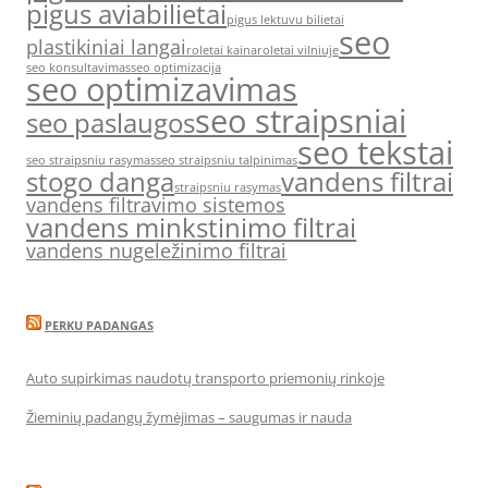
pigus aviabilietai
pigus lektuvu bilietai
seo
plastikiniai langai
roletai kaina
roletai vilniuje
seo konsultavimas
seo optimizacija
seo optimizavimas
seo straipsniai
seo paslaugos
seo tekstai
seo straipsniu rasymas
seo straipsniu talpinimas
stogo danga
vandens filtrai
straipsniu rasymas
vandens filtravimo sistemos
vandens minkstinimo filtrai
vandens nugeležinimo filtrai
PERKU PADANGAS
Auto supirkimas naudotų transporto priemonių rinkoje
Žieminių padangų žymėjimas – saugumas ir nauda