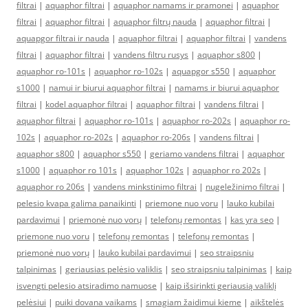
filtrai
|
aquaphor filtrai
|
aquaphor namams ir pramonei
|
aquaphor
filtrai
|
aquaphor filtrai
|
aquaphor filtrų nauda
|
aquaphor filtrai
|
aquapgor filtrai ir nauda
|
aquaphor filtrai
|
aquaphor filtrai
|
vandens
filtrai
|
aquaphor filtrai
|
vandens filtru rusys
|
aquaphor s800
|
aquaphor ro-101s
|
aquaphor ro-102s
|
aquapgor s550
|
aquaphor
s1000
|
namui ir biurui aquaphor filtrai
|
namams ir biurui aquaphor
filtrai
|
kodel aquaphor filtrai
|
aquaphor filtrai
|
vandens filtrai
|
aquaphor filtrai
|
aquaphor ro-101s
|
aquaphor ro-202s
|
aquaphor ro-
102s
|
aquaphor ro-202s
|
aquaphor ro-206s
|
vandens filtrai
|
aquaphor s800
|
aquaphor s550
|
geriamo vandens filtrai
|
aquaphor
s1000
|
aquaphor ro 101s
|
aquaphor 102s
|
aquaphor ro 202s
|
aquaphor ro 206s
|
vandens minkstinimo filtrai
|
nugeležinimo filtrai
|
pelesio kvapa galima panaikinti
|
priemone nuo voru
|
lauko kubilai
pardavimui
|
priemonė nuo vorų
|
telefonų remontas
|
kas yra seo
|
priemone nuo voru
|
telefonų remontas
|
telefonų remontas
|
priemonė nuo vorų
|
lauko kubilai pardavimui
|
seo straipsniu
talpinimas
|
geriausias pelėsio valiklis
|
seo straipsniu talpinimas
|
kaip
isvengti pelesio atsiradimo namuose
|
kaip išsirinkti geriausią valiklį
pelėsiui
|
puiki dovana vaikams
|
smagiam žaidimui kieme
|
aikštelės