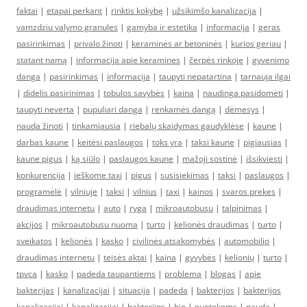
faktai
|
etapai perkant
|
rinktis kokybę
|
užsikimšo kanalizacija
|
vamzdziu valymo granules
|
gamyba ir estetika
|
informacija
|
geras
pasirinkimas
|
privalo žinoti
|
keraminės ar betoninės
|
kurios geriau
|
statant namą
|
informacija apie keramines
|
čerpės rinkoje
|
gyvenimo
danga
|
pasirinkimas
|
informacija
|
taupyti nepatartina
|
tarnauja ilgai
|
didelis pasirinimas
|
tobulos savybės
|
kaina
|
naudinga pasidomėti
|
taupyti neverta
|
pupuliari danga
|
renkamės dangą
|
dėmesys
|
nauda žinoti
|
tinkamiausia
|
riebalų skaidymas gaudyklėse
|
kaune
|
darbas kaune
|
keitėsi paslaugos
|
toks yra
|
taksi kaune
|
pigiausias
|
kaune pigus
|
ką siūlo
|
paslaugos kaune
|
mažoji sostinė
|
išsikviesti
|
konkurencija
|
ieškome taxi
|
pigus
|
susisiekimas
|
taksi
|
paslaugos
|
programėlė
|
vilniuje
|
taksi
|
vilnius
|
taxi
|
kainos
|
svaros prekes
|
draudimas internetu
|
auto
|
ryga
|
mikroautobusu
|
talpinimas
|
akcijos
|
mikroautobusu nuoma
|
turto
|
kelionės draudimas
|
turto
|
sveikatos
|
kelionės
|
kasko
|
civilinės atsakomybės
|
automobilio
|
draudimas internetu
|
teisės aktai
|
kaina
|
gyvybės
|
kelionių
|
turto
|
tpvca
|
kasko
|
padeda taupantiems
|
problema
|
blogas
|
apie
bakterijas
|
kanalizacijai
|
situacija
|
padeda
|
bakterijos
|
bakterijos
kanalizacijai
|
kanalizacijai
|
bakterijos
|
bio
|
nuotekoms
|
nauda
|