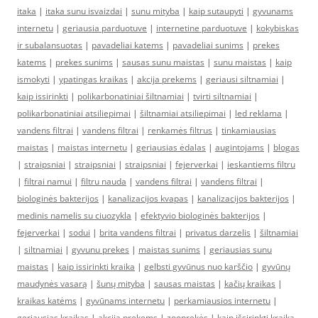
itaka
|
itaka sunu isvaizdai
|
sunu mityba
|
kaip sutaupyti
|
gyvunams
internetu
|
geriausia parduotuve
|
internetine parduotuve
|
kokybiskas
ir subalansuotas
|
pavadeliai katems
|
pavadeliai sunims
|
prekes
katems
|
prekes sunims
|
sausas sunu maistas
|
sunu maistas
|
kaip
ismokyti
|
ypatingas kraikas
|
akcija prekems
|
geriausi siltnamiai
|
kaip issirinkti
|
polikarbonatiniai šiltnamiai
|
tvirti siltnamiai
|
polikarbonatiniai atsiliepimai
|
šiltnamiai atsiliepimai
|
led reklama
|
vandens filtrai
|
vandens filtrai
|
renkamės filtrus
|
tinkamiausias
maistas
|
maistas internetu
|
geriausias ėdalas
|
augintojams
|
blogas
|
straipsniai
|
straipsniai
|
straipsniai
|
fejerverkai
|
ieskantiems filtru
|
filtrai namui
|
filtru nauda
|
vandens filtrai
|
vandens filtrai
|
biologinės bakterijos
|
kanalizacijos kvapas
|
kanalizacijos bakterijos
|
medinis namelis su ciuozykla
|
efektyvio biologinės bakterijos
|
fejerverkai
|
sodui
|
brita vandens filtrai
|
privatus darzelis
|
šiltnamiai
|
siltnamiai
|
gyvunu prekes
|
maistas sunims
|
geriausias sunu
maistas
|
kaip issirinkti kraika
|
gelbsti gyvūnus nuo karščio
|
gyvūnų
maudynės vasarą
|
šunų mityba
|
sausas maistas
|
kačių kraikas
|
kraikas katėms
|
gyvūnams internetu
|
perkamiausios internetu
|
geriausias kraikas
|
akcija prekems
|
zooprekės
|
kaip išsirinkti kraiką