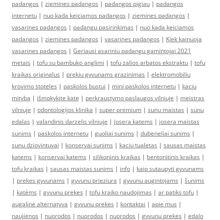
padangos
|
ziemines padangos
|
padangos pigiau
|
padangos
internetu
|
nuo kada keiciamos padangos
|
ziemines padangos
|
vasarines padangos
|
padangu pasirinkimas
|
nuo kada keiciamos
padangos
|
ziemines padangos
|
vasarines padangos
|
Kiek kainuoja
vasarines padangos
|
Geriausi asariniu padangu gamintojai 2021
metais
|
tofu su bambuko anglimi
|
tofu zalios arbatos ekstraktu
|
tofu
kraikas originalus
|
prekiu gyvunams grazinimas
|
elektromobiliu
krovimo stoteles
|
paskolos bustui
|
mini paskolos internetu
|
kaciu
mityba
|
išmokykite katę
|
perkraustymo paslaugos vilniuje
|
meistras
vilniuje
|
odontologijos klinika
|
super premium
|
sunu maistas
|
sunu
edalas
|
valandinis darzelis vilniuje
|
josera katems
|
josera maistas
sunims
|
paskolos internetu
|
guoliai sunims
|
dubeneliai sunims
|
sunu dziovintuvai
|
konservai sunims
|
kaciu tualetas
|
sausas maistas
katems
|
konservai katems
|
silikoninis kraikas
|
bentonitinis kraikas
|
tofu kraikas
|
sausas maistas sunims
|
info
|
kaip sutaupyti gyvunams
|
prekes gyvunams
|
gyvunu prieziura
|
gyvunu augintojams
|
šunims
|
katėms
|
gyvunu prekes
|
tofu kraiko naudojimas
|
ar patiks tofu
|
augalinė alternatyva
|
gyvunu prekes
|
kontaktai
|
apie mus
|
naujienos
|
nuorodos
|
nuorodos
|
nuorodos
|
gyvunu prekes
|
edalo