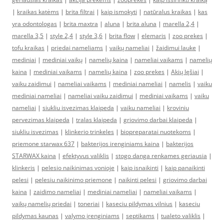
|
kraikas katėms
|
brita filtrai
|
kaip ismokyti
|
natūralus kraikas
|
kas
yra odontologas
|
brita maxtra
|
aluna
|
brita aluna
|
marella 2,4
|
marella 3,5
|
style 2,4
|
style 3,6
|
brita flow
|
elemaris
|
zoo prekes
|
tofu kraikas
|
priedai nameliams
|
vaikų nameliai
|
žaidimui lauke
|
mediniai
|
mediniai vaikų
|
namelių kaina
|
nameliai vaikams
|
namelių
kaina
|
mediniai vaikams
|
namelių kaina
|
zoo prekes
|
Akių lęšiai
|
vaiku zaidimui
|
nameliai vaikams
|
mediniai nameliai
|
namelis
|
vaiku
mediniai nameliai
|
nameliai vaiku zaidimui
|
mediniai vaikams
|
vaiku
nameliai
|
siukliu isvezimas klaipeda
|
vaiku nameliai
|
kroviniu
pervezimas klaipeda
|
tralas klaipeda
|
griovimo darbai klaipeda
|
siukliu isvezimas
|
klinkerio trinkeles
|
biopreparatai nuotekoms
|
priemone starwax 637
|
bakterijos irenginiams kaina
|
bakterijos
STARWAX kaina
|
efektyvus valiklis
|
stogo danga renkames geriausia
|
klinkeris
|
pelesio naikinimas vonioje
|
kaip isnaikinti
|
kaip panaikinti
pelesi
|
pelesiu naikinimo priemone
|
naikinti pelesi
|
griovimo darbai
kaina
|
zaidimo nameliai
|
mediniai nameliai
|
nameliai vaikams
|
vaikų namelių priedai
|
toneriai
|
kaseciu pildymas vilnius
|
kaseciu
pildymas kaunas
|
valymo įrenginiams
|
septikams
|
tualeto valiklis
|