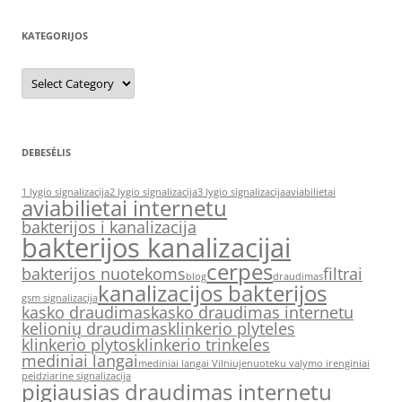
KATEGORIJOS
Kategorijos
DEBESĖLIS
1 lygio signalizacija
2 lygio signalizacija
3 lygio signalizacija
aviabilietai
aviabilietai internetu
bakterijos i kanalizacija
bakterijos kanalizacijai
cerpes
bakterijos nuotekoms
filtrai
blog
draudimas
kanalizacijos bakterijos
gsm signalizacija
kasko draudimas
kasko draudimas internetu
kelionių draudimas
klinkerio plyteles
klinkerio plytos
klinkerio trinkeles
mediniai langai
mediniai langai Vilniuje
nuoteku valymo irenginiai
peidziarine signalizacija
pigiausias draudimas internetu