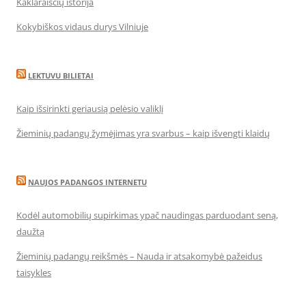
Kaklaraiščių istorija
Kokybiškos vidaus durys Vilniuje
LEKTUVU BILIETAI
Kaip išsirinkti geriausią pelėsio valiklį
Žieminių padangų žymėjimas yra svarbus – kaip išvengti klaidų
NAUJOS PADANGOS INTERNETU
Kodėl automobilių supirkimas ypač naudingas parduodant seną,
daužtą
Žieminių padangų reikšmės – Nauda ir atsakomybė pažeidus
taisykles