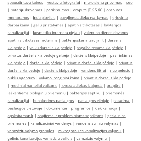
spausdintuvu kainos
|
vestuviu fotografai
|
muro sienu griovimas
|
seo
|
bateriju ikrovimas
|
patikimumas
|
orapute JDK S 60
|
oraputes
membranos
|
indu ploviklis
|
pavojingu atlieku tvarkymas
|
griovimo
darbai kaina
|
geliu pristatymas
|
apatinis trikotazas
|
bakterijos
kanalizacijai
|
kosmetika internetu pigiau
|
valentino dienos dovanos
|
apatinis trikotazas moterims
|
bakterijoskanalizacijai.lt
|
darzelis
klaipedoje
|
vaiku darzelis klaipedoje
|
pagalba tėvams klaipėdoje
|
privatus darželis klaipėdoje gelbėja
|
darželis klaipėdoje
|
pasirinkimas
klaipėdoje
|
darželis klaipėdoje
|
privatus darželis klaipėdoje
|
privatus
darželis klaipėdoje
|
darželis klaipėdoje
|
vandens filtrai
|
nuo pelesio
|
aukliu agentura
|
valymo irenginiai kaina
|
privatus darzelis klaipedoje
|
mediniai nameliai vaikams
|
isveza atliekas klaipeda
|
orapūte
|
ieškantiems biologinių priemonių
|
bakterijos septikui
|
priemonės
kanalizacijai
|
buhalterines paslaugos
|
paslaugos vilniuje
|
patarimai
|
paslaugos Lietuvoje
|
dokumentai
|
programos
|
kiek kainuoja
|
apskaitaman.lt
|
naujiems ir probleminiams septikams
|
geriausios
priemones
|
kanalizaciniai vandenys
|
vandens suliniu valymas
|
vamzdziu valymo granules
|
mikrogranules kanalizacijos valymui
|
gelinis kanalizacijos vamzdziu valiklis
|
vamzdziu valymui
|