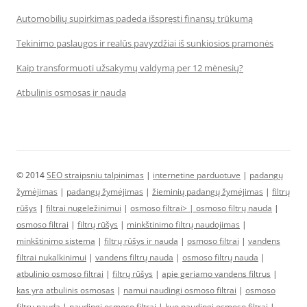
Automobilių supirkimas padeda išspręsti finansų trūkumą
Tekinimo paslaugos ir realūs pavyzdžiai iš sunkiosios pramonės
Kaip transformuoti užsakymų valdymą per 12 mėnesių?
Atbulinis osmosas ir nauda
© 2014
SEO straipsniu talpinimas
|
internetine parduotuve
|
padangų
žymėjimas
|
padangų žymėjimas
|
žieminių padangų žymėjimas
|
filtrų
rūšys
|
filtrai nugeležinimui
|
osmoso filtrai> |
osmoso filtrų nauda
|
osmoso filtrai
|
filtrų rūšys
|
minkštinimo filtrų naudojimas
|
minkštinimo sistema
|
filtrų rūšys ir nauda
|
osmoso filtrai
|
vandens
filtrai nukalkinimui
|
vandens filtrų nauda
|
osmoso filtrų nauda
|
atbulinio osmoso filtrai
|
filtrų rūšys
|
apie geriamo vandens filtrus
|
kas yra atbulinis osmosas
|
namui naudingi osmoso filtrai
|
osmoso
filtrų nauda
|
naudingi osmoso filtrai
|
kuo naudingi osmoso filtrai
|