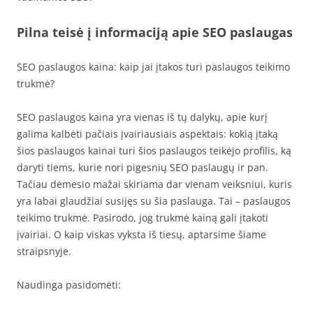
Pilna teisė į informaciją apie SEO paslaugas
SEO paslaugos kaina: kaip jai įtakos turi paslaugos teikimo
trukmė?
SEO paslaugos kaina yra vienas iš tų dalykų, apie kurį
galima kalbėti pačiais įvairiausiais aspektais: kokią įtaką
šios paslaugos kainai turi šios paslaugos teikėjo profilis, ką
daryti tiems, kurie nori pigesnių SEO paslaugų ir pan.
Tačiau dėmesio mažai skiriama dar vienam veiksniui, kuris
yra labai glaudžiai susijęs su šia paslauga. Tai – paslaugos
teikimo trukmė. Pasirodo, jog trukmė kainą gali įtakoti
įvairiai. O kaip viskas vyksta iš tiesų, aptarsime šiame
straipsnyje.
Naudinga pasidomėti: