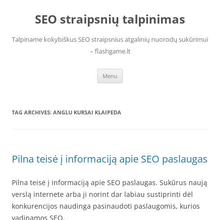
Skip
to
SEO straipsnių talpinimas
content
Talpiname kokybiškus SEO straipsnius atgalinių nuorodų sukūrimui
– flashgame.lt
Menu
TAG ARCHIVES:
ANGLU KURSAI KLAIPEDA
Pilna teisė į informaciją apie SEO paslaugas
Pilna teisė į informaciją apie SEO paslaugas. Sukūrus naują
verslą internete arba ji norint dar labiau sustiprinti dėl
konkurencijos naudinga pasinaudoti paslaugomis, kurios
vadinamos SEO.