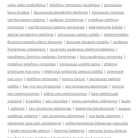
vaikų laiko praleidimui
|
telefonų remontas naudingas
|
geriausias
kaciu kraikas
|
dazniausiai gendantys telefonai
|
geriausias maistas
sterilizuotoms katėms
|
padangų žymėjimas
|
mobiliųjų telefonų
remontas
|
sterilizuotoms katėms geriausias
|
kiek kainuoja kubilai
|
dažnai gendantys telefonai
|
geriausias vonios valiklis
|
elektromobiliu
ikrovimo stoteliu pletra lietuvoje
|
lietuvoje daugeja stoteliu
|
padangų
žymėjimas reikalingas
|
vasarinės padangos elektromobiliams
|
naudingas žieminių padangų žymėjimas
|
kuo naudingas remontas
|
mobiliųjų telefonų remontas
|
geriausias valiklis peliui
|
efektyvi
priemone nuo voru
|
efektyviai veikiantis pelėsio valiklis
|
priemonė
nuo vorų
|
telefonų remontas
|
josera classic
|
geriausias pelesio
valiklis
|
kas yra seo straipsniai
|
seo straipsniu talpinimas
|
isorinis
seo optimizavimas
|
vidinis seo optimizavimas
|
kaip optimizuoti
svetaine
|
kriaukles
|
seo apzvalga
|
namu apyvokos reikmenys
|
buitis
|
vaikams
|
seo straipsniu talpinimas
|
bakterijos kanalizacijai
|
saugus
zaidimas vaikams
|
seo straipsniu talpinimas
|
nuo kada ziemines
|
siltnamiai stipruolis atsiliepimai
|
polikarbonatiniai šiltnamiai stipruolis
|
kodel atsiranda pelesis
|
listerijos bakterija
|
zieminio langu skyscio
savybes
|
vaiku zaidimui
|
bioloģiskie risinājumi
|
geriausios