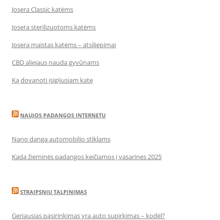
Josera Classic katėms
Josera sterilizuotoms katėms
Josera maistas katėms – atsiliepimai
CBD aliejaus nauda gyvūnams
Ką dovanoti įsigijusiam katę
NAUJOS PADANGOS INTERNETU
Nano danga automobilio stiklams
Kada žieminės padangos keičiamos į vasarines 2025
STRAIPSNIU TALPINIMAS
Geriausias pasirinkimas yra auto supirkimas – kodėl?