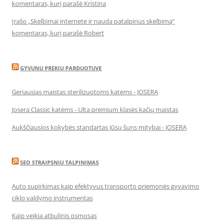
komentaras, kurį parašė Kristina
Įrašo „Skelbimai internete ir nauda patalpinus skelbimą“
komentaras, kurį parašė Robert
GYVUNU PREKIU PARDUOTUVE
Geriausias maistas sterilizuotoms katėms - JOSERA
Josera Classic katėms - Ulta premium klasės kačių maistas
Aukščiausios kokybės standartas Jūsų šuns mitybai - JOSERA
SEO STRAIPSNIU TALPINIMAS
Auto supirkimas kaip efektyvus transporto priemonės gyvavimo
ciklo valdymo instrumentas
Kaip veikia atbulinis osmosas