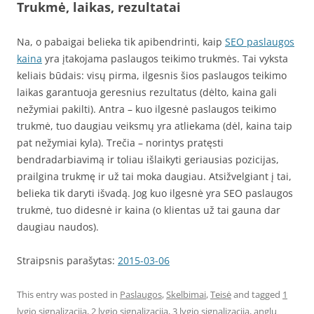
Trukmė, laikas, rezultatai
Na, o pabaigai belieka tik apibendrinti, kaip
SEO paslaugos
kaina
yra įtakojama paslaugos teikimo trukmės. Tai vyksta
keliais būdais: visų pirma, ilgesnis šios paslaugos teikimo
laikas garantuoja geresnius rezultatus (dėlto, kaina gali
nežymiai pakilti). Antra – kuo ilgesnė paslaugos teikimo
trukmė, tuo daugiau veiksmų yra atliekama (dėl, kaina taip
pat nežymiai kyla). Trečia – norintys pratęsti
bendradarbiavimą ir toliau išlaikyti geriausias pozicijas,
prailgina trukmę ir už tai moka daugiau. Atsižvelgiant į tai,
belieka tik daryti išvadą. Jog kuo ilgesnė yra SEO paslaugos
trukmė, tuo didesnė ir kaina (o klientas už tai gauna dar
daugiau naudos).
Straipsnis parašytas:
2015-03-06
This entry was posted in
Paslaugos
,
Skelbimai
,
Teisė
and tagged
1
lygio signalizacija
,
2 lygio signalizacija
,
3 lygio signalizacija
,
anglu