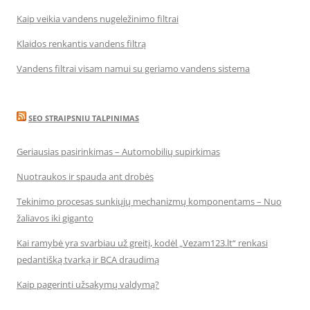
Kaip veikia vandens nugeležinimo filtrai
Klaidos renkantis vandens filtrą
Vandens filtrai visam namui su geriamo vandens sistema
SEO STRAIPSNIU TALPINIMAS
Geriausias pasirinkimas – Automobilių supirkimas
Nuotraukos ir spauda ant drobės
Tekinimo procesas sunkiųjų mechanizmų komponentams – Nuo
žaliavos iki giganto
Kai ramybė yra svarbiau už greitį, kodėl „Vezam123.lt“ renkasi
pedantišką tvarką ir BCA draudimą
Kaip pagerinti užsakymų valdymą?