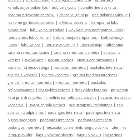
kanalizacijos bakterijos
|
adblue skystis
|
buhalterine apskaita
|
parama privaciam darzeliui
|
darzeliai gelbeja
|
pasirinkimas vilniuje
|
ieskome geriausio darzelio
|
privatus darzelis
|
itempiamu lubu
privalumai
|
lubu kaina netrukdo
|
kiek kainuoja itempiamos lubos
|
itempiamos lubos kaina
|
kiek kainuoja itempiamos
|
kiek kainuoja
lubos
|
lubu kainos
|
lubu rusys vilniuje
|
lubos vilniuje
|
siltnamiai
|
turbinu remontas kaune
|
turbinu remontas klaipeda
|
straipsniai
katems
|
sveika kate
|
gyvunu prekes
|
vidinis optimizavimas
|
pasiskolinti nesudėtinga
|
paskolos internetu
|
paskolos internetu
|
greitasis kreditas
|
greitas kreditas
|
greitas kreditas internetu
|
greitieji kreditai internetu
|
kreditas internetu
|
paskolos
refinansavimas
|
draskykles katems
|
draskykles katems
|
pripratinti
kate prie draskykles
|
medinis namelis su ciuozykla
|
sausas maistas ar
konservai
|
isvalyti tepalo demes
|
seo straipsniu talpinimas
|
seo
straipsniu talpinimas
|
padangos internetu
|
padangos internetu
|
pigios padangos
|
padangos internetu
|
padangos internetu
|
padangos internetu
|
neuzsalantis zieminis langu ploviklis
|
zieminis
langu ploviklis
|
langu plovimo skystis
|
langu ploviklis
|
vasarines