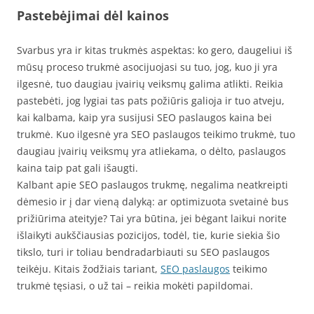
Pastebėjimai dėl kainos
Svarbus yra ir kitas trukmės aspektas: ko gero, daugeliui iš
mūsų proceso trukmė asocijuojasi su tuo, jog, kuo ji yra
ilgesnė, tuo daugiau įvairių veiksmų galima atlikti. Reikia
pastebėti, jog lygiai tas pats požiūris galioja ir tuo atveju,
kai kalbama, kaip yra susijusi SEO paslaugos kaina bei
trukmė. Kuo ilgesnė yra SEO paslaugos teikimo trukmė, tuo
daugiau įvairių veiksmų yra atliekama, o dėlto, paslaugos
kaina taip pat gali išaugti.
Kalbant apie SEO paslaugos trukmę, negalima neatkreipti
dėmesio ir į dar vieną dalyką: ar optimizuota svetainė bus
prižiūrima ateityje? Tai yra būtina, jei bėgant laikui norite
išlaikyti aukščiausias pozicijos, todėl, tie, kurie siekia šio
tikslo, turi ir toliau bendradarbiauti su SEO paslaugos
teikėju. Kitais žodžiais tariant,
SEO paslaugos
teikimo
trukmė tęsiasi, o už tai – reikia mokėti papildomai.