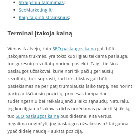
Straipsniu talpinimas
;
SeoMarketing.lt
;
Kaip talpinti straipsnius
;
Terminai įtakoja kainą
Vienas iš atvejų, kaip
SEO paslaugos kaina
gali būti
įtakojama trukmės, yra toks: kuo ilgiau teikiama paslauga,
tuo geresnių rezultatų norime pasiekti. Taigi, tie šios
paslaugos užsakovai, kurie nori tik pačių geriausių
rezultatų, turi suprasti, kad toks tikslas gali būti
pasiekiamas ne per patį trumpiausią laiko tarpą, nes norint
pačių aukščiausių pozicijų, procesas tampa dar
sudėtingesniu bei reikalaujančiu laiko sąnaudų. Natūralu,
jog kuo ilgiau užsakovas dirbs norėdamas pasiekti šį tikslą,
tuo
SEO paslaugos kaina
bus didesnė. Kita vertus,
negalima nuginčyti, jog paslaugos užsakovas už tai gauna
ypač didelę naudą – aukštą poziciją.