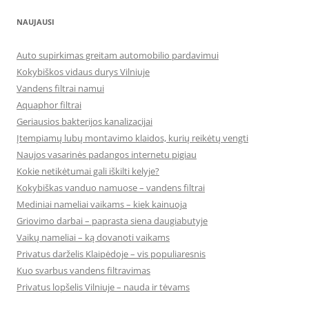
NAUJAUSI
Auto supirkimas greitam automobilio pardavimui
Kokybiškos vidaus durys Vilniuje
Vandens filtrai namui
Aquaphor filtrai
Geriausios bakterijos kanalizacijai
Įtempiamų lubų montavimo klaidos, kurių reikėtų vengti
Naujos vasarinės padangos internetu pigiau
Kokie netikėtumai gali iškilti kelyje?
Kokybiškas vanduo namuose – vandens filtrai
Mediniai nameliai vaikams – kiek kainuoja
Griovimo darbai – paprasta siena daugiabutyje
Vaikų nameliai – ką dovanoti vaikams
Privatus darželis Klaipėdoje – vis populiaresnis
Kuo svarbus vandens filtravimas
Privatus lopšelis Vilniuje – nauda ir tėvams