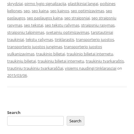
skrydziai
,
pirmo lygio signalizacija
,
plastikiniai langai
,
poilsines
keliones
,
seo
,
seo kaina
,
seo kainos
,
seo optimizavimas
,
seo
paslaugos
,
seo paslaugos kaina
,
seo straipsniai
,
seo straipsniu
rasymas
,
seo tekstai
,
seo tekstų rašymas
,
straipsniu rasymas
,
straipsniu talpinimas
,
svetainiu optimizavimas
,
tarptautiniai
traukiniai
,
tekstų rašymas
,
tinklarastis
,
transporterio juostos
,
transporterio juostos jungimas
,
transporterio juostos
vulkanizavimas
,
traukinio bilietai
,
traukinio bilietai internetu
,
traukiniu bilietai
,
traukiniu bilietai internetu
,
traukinių tvarkaraštis
,
trautinių traukinių tvarkaraščiai
,
visiems naudingi tinklarasciai
on
2015/03/06
.
Search
Search