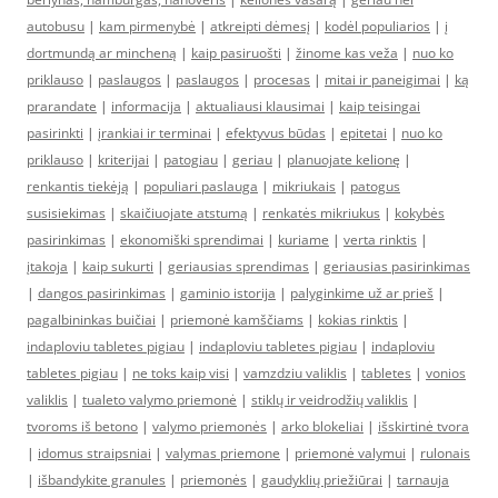
autobusu
|
kam pirmenybė
|
atkreipti dėmesį
|
kodėl populiarios
|
į
dortmundą ar mincheną
|
kaip pasiruošti
|
žinome kas veža
|
nuo ko
priklauso
|
paslaugos
|
paslaugos
|
procesas
|
mitai ir paneigimai
|
ką
prarandate
|
informacija
|
aktualiausi klausimai
|
kaip teisingai
pasirinkti
|
įrankiai ir terminai
|
efektyvus būdas
|
epitetai
|
nuo ko
priklauso
|
kriterijai
|
patogiau
|
geriau
|
planuojate kelionę
|
renkantis tiekėją
|
populiari paslauga
|
mikriukais
|
patogus
susisiekimas
|
skaičiuojate atstumą
|
renkatės mikriukus
|
kokybės
pasirinkimas
|
ekonomiški sprendimai
|
kuriame
|
verta rinktis
|
įtakoja
|
kaip sukurti
|
geriausias sprendimas
|
geriausias pasirinkimas
|
dangos pasirinkimas
|
gaminio istorija
|
palyginkime už ar prieš
|
pagalbininkas buičiai
|
priemonė kamščiams
|
kokias rinktis
|
indaploviu tabletes pigiau
|
indaploviu tabletes pigiau
|
indaploviu
tabletes pigiau
|
ne toks kaip visi
|
vamzdziu valiklis
|
tabletes
|
vonios
valiklis
|
tualeto valymo priemonė
|
stiklų ir veidrodžių valiklis
|
tvoroms iš betono
|
valymo priemonės
|
arko blokeliai
|
išskirtinė tvora
|
idomus straipsniai
|
valymas priemone
|
priemonė valymui
|
rulonais
|
išbandykite granules
|
priemonės
|
gaudyklių priežiūrai
|
tarnauja