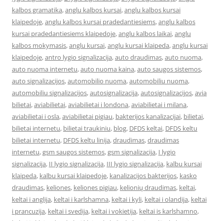
kalbos gramatika
,
anglu kalbos kursai
,
anglu kalbos kursai
klaipedoje
,
anglu kalbos kursai pradedantiesiems
,
anglu kalbos
kursai pradedantiesiems klaipedoje
,
anglu kalbos laikai
,
anglu
kalbos mokymasis
,
anglu kursai
,
anglu kursai klaipeda
,
anglu kursai
klaipedoje
,
antro lygio signalizacija
,
auto draudimas
,
auto nuoma
,
auto nuoma internetu
,
auto nuoma kaina
,
auto saugos sistemos
,
auto signalizacijos
,
automobilio nuoma
,
automobiliu nuoma
,
automobiliu signalizacijos
,
autosignalizacija
,
autosignalizacijos
,
avia
bilietai
,
aviabilietai
,
aviabilietai i londona
,
aviabilietai i milana
,
aviabilietai i osla
,
aviabilietai pigiau
,
bakterijos kanalizacijai
,
bilietai
,
bilietai internetu
,
bilietai traukiniu
,
blog
,
DFDS keltai
,
DFDS keltu
bilietai internetu
,
DFDS keltu linija
,
draudimas
,
draudimas
internetu
,
gsm saugos sistemos
,
gsm signalizacija
,
I lygio
signalizacija
,
II lygio signalizacija
,
III lygio signalizacija
,
kalbu kursai
klaipeda
,
kalbu kursai klaipedoje
,
kanalizacijos bakterijos
,
kasko
draudimas
,
keliones
,
keliones pigiau
,
kelionių draudimas
,
keltai
,
keltai i anglija
,
keltai i karlshamna
,
keltai i kyli
,
keltai i olandija
,
keltai
i prancuzija
,
keltai i svedija
,
keltai i vokietija
,
keltai is karlshamno
,