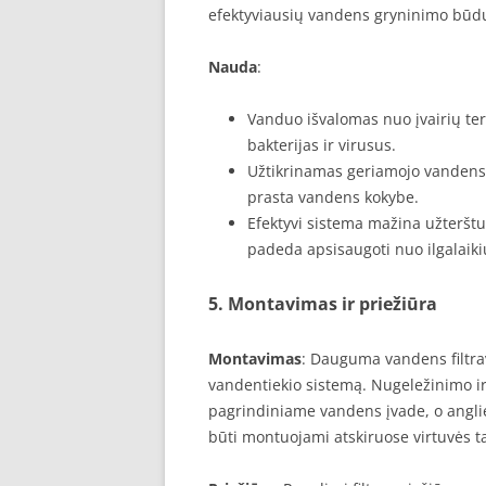
efektyviausių vandens gryninimo būdų, 
Nauda
:
Vanduo išvalomas nuo įvairių terš
bakterijas ir virusus.
Užtikrinamas geriamojo vandens
prasta vandens kokybe.
Efektyvi sistema mažina užterštu
padeda apsisaugoti nuo ilgalaik
5. Montavimas ir priežiūra
Montavimas
: Dauguma vandens filtra
vandentiekio sistemą. Nugeležinimo ir
pagrindiniame vandens įvade, o anglies
būti montuojami atskiruose virtuvės t