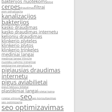
bakterijos nuotekoms
blog
cerpes
filtrai
draudimas
gsm signalizacija
kanalizacijos
bakterijos
kasko draudimas
kasko draudimas internetu
kelionių draudimas
klinkerio plyteles
klinkerio plytos
klinkerio trinkeles
mediniai langai
mediniai langai Vilniuje
nuoteku valymo irenginiai
peidziarine signalizacija
pigiausias draudimas
internetu
pigus aviabilietai
pigus lektuvu bilietai
plastikiniai langai
roletai kaina
seo
roletai vilniuje
seo konsultavimas
seo optimizacija
seo optimizavimas