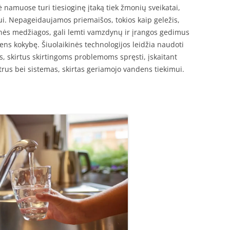
 namuose turi tiesioginę įtaką tiek žmonių sveikatai,
i. Nepageidaujamos priemaišos, tokios kaip geležis,
minės medžiagos, gali lemti vamzdynų ir įrangos gedimus
ens kokybę. Šiuolaikinės technologijos leidžia naudoti
s, skirtus skirtingoms problemoms spręsti, įskaitant
trus bei sistemas, skirtas geriamojo vandens tiekimui.