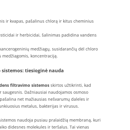
s ir kvapas, pašalinus chlorą ir kitus cheminius
sticidai ir herbicidai, šalinimas padidina vandens
i kancerogeninių medžiagų, susidarančių dėl chloro
s medžiagomis, koncentraciją.
 sistemos: tiesioginė nauda
dens filtravimo sistemos
skirtos užtikrinti, kad
ir saugesnis. Dažniausiai naudojamos osmoso
 pašalina net mažiausias nešvarumų daleles ir
nkiuosius metalus, bakterijas ir virusus.
 sistemos naudoja pusiau pralaidžią membraną, kuri
aiko didesnes molekules ir teršalus. Tai vienas