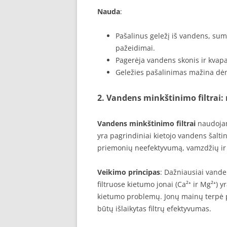
Nauda
:
Pašalinus geležį iš vandens, sum
pažeidimai.
Pagerėja vandens skonis ir kvapa
Geležies pašalinimas mažina dė
2. Vandens minkštinimo filtrai:
Vandens minkštinimo filtrai
naudojami
yra pagrindiniai kietojo vandens šalti
priemonių neefektyvumą, vamzdžių ir 
Veikimo principas
: Dažniausiai vande
filtruose kietumo jonai (Ca²⁺ ir Mg²⁺) y
kietumo problemų. Jonų mainų terpė p
būtų išlaikytas filtrų efektyvumas.