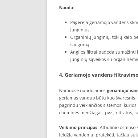
Nauda
:
Pagerėja geriamojo vandens skoni
junginius.
Organinių junginių, tokių kaip pe
saugumą.
Anglies filtrai padeda sumažint
junginių sąveikos su organinėmi
4. Geriamojo vandens filtravimo
Namuose naudojamos
geriamojo van
geriamas vanduo būtų kuo švaresnis 
pagrindu veikiančios sistemos, kurios
chemines medžiagas, pvz., nitratus, su
Veikimo principas
: Atbulinio osmoso
leidžia vandeniui pratekėti, tačiau sul