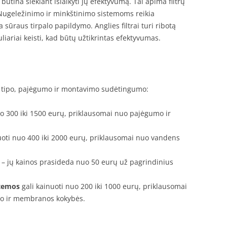
a būtina siekiant išlaikyti jų efektyvumą. Tai apima filtrų
ugeležinimo ir minkštinimo sistemoms reikia
sūraus tirpalo papildymo. Anglies filtrai turi ribotą
uliariai keisti, kad būtų užtikrintas efektyvumas.
jų tipo, pajėgumo ir montavimo sudėtingumo:
o 300 iki 1500 eurų, priklausomai nuo pajėgumo ir
uoti nuo 400 iki 2000 eurų, priklausomai nuo vandens
ų – jų kainos prasideda nuo 50 eurų už pagrindinius
temos
gali kainuoti nuo 200 iki 1000 eurų, priklausomai
mo ir membranos kokybės.