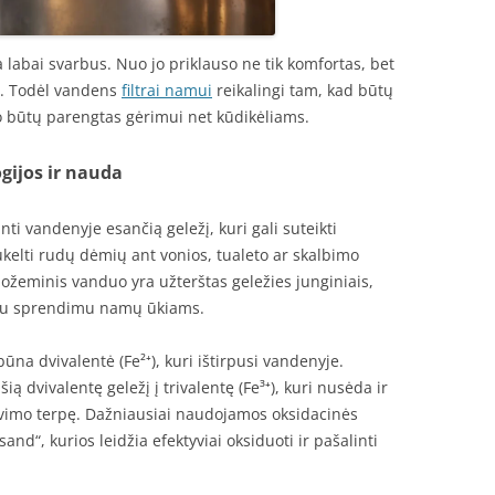
labai svarbus. Nuo jo priklauso ne tik komfortas, bet
ta. Todėl vandens
filtrai namui
reikalingi tam, kad būtų
o būtų parengtas gėrimui net kūdikėliams.
ogijos ir nauda
nti vandenyje esančią geležį, kuri gali suteikti
kelti rudų dėmių ant vonios, tualeto ar skalbimo
ožeminis vanduo yra užterštas geležies junginiais,
tinu sprendimu namų ūkiams.
būna dvivalentė (Fe²⁺), kuri ištirpusi vandenyje.
ą dvivalentę geležį į trivalentę (Fe³⁺), kuri nusėda ir
avimo terpę. Dažniausiai naudojamos oksidacinės
and“, kurios leidžia efektyviai oksiduoti ir pašalinti