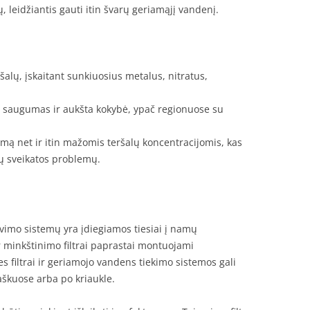
leidžiantis gauti itin švarų geriamąjį vandenį.
alų, įskaitant sunkiuosius metalus, nitratus,
 saugumas ir aukšta kokybė, ypač regionuose su
mą net ir itin mažomis teršalų koncentracijomis, kas
ių sveikatos problemų.
vimo sistemų yra įdiegiamos tiesiai į namų
 minkštinimo filtrai paprastai montuojami
 filtrai ir geriamojo vandens tiekimo sistemos gali
aškuose arba po kriaukle.