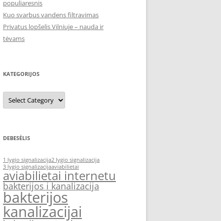
populiaresnis
Kuo svarbus vandens filtravimas
Privatus lopšelis Vilniuje – nauda ir
tėvams
KATEGORIJOS
Kategorijos
DEBESĖLIS
1 lygio signalizacija
2 lygio signalizacija
3 lygio signalizacija
aviabilietai
aviabilietai internetu
bakterijos i kanalizacija
bakterijos
kanalizacijai