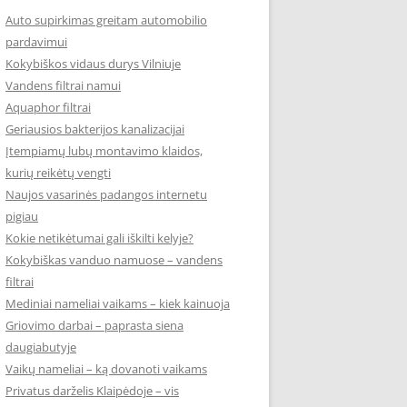
Auto supirkimas greitam automobilio
pardavimui
Kokybiškos vidaus durys Vilniuje
Vandens filtrai namui
Aquaphor filtrai
Geriausios bakterijos kanalizacijai
Įtempiamų lubų montavimo klaidos,
kurių reikėtų vengti
Naujos vasarinės padangos internetu
pigiau
Kokie netikėtumai gali iškilti kelyje?
Kokybiškas vanduo namuose – vandens
filtrai
Mediniai nameliai vaikams – kiek kainuoja
Griovimo darbai – paprasta siena
daugiabutyje
Vaikų nameliai – ką dovanoti vaikams
Privatus darželis Klaipėdoje – vis