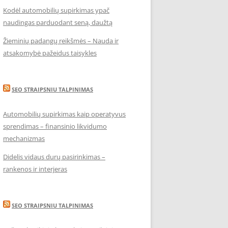
Kodėl automobilių supirkimas ypač
naudingas parduodant seną, daužtą
Žieminių padangų reikšmės – Nauda ir
atsakomybė pažeidus taisykles
SEO STRAIPSNIU TALPINIMAS
Automobilių supirkimas kaip operatyvus
sprendimas – finansinio likvidumo
mechanizmas
Didelis vidaus durų pasirinkimas –
rankenos ir interjeras
SEO STRAIPSNIU TALPINIMAS