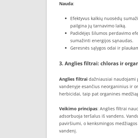
Nauda
:
Efektyvus kalkių nuosėdų sumaži
pailgina jų tarnavimo laiką.
Padidėjęs šilumos perdavimo efe
sumažinti energijos sąnaudas.
Geresnės sąlygos odai ir plauk
3. Anglies filtrai: chloras ir or
Anglies filtrai
dažniausiai naudojami g
vandenyje esančius neorganinius ir org
herbicidai, taip pat organines medžiag
Veikimo principas
: Anglies filtrai na
adsorbuoja teršalus iš vandens. Vandu
paviršiumi, o kenksmingos medžiagos „
vandenį.