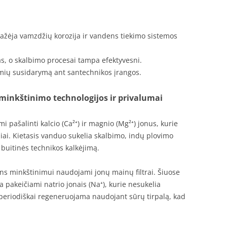
ažėja vamzdžių korozija ir vandens tiekimo sistemos
s, o skalbimo procesai tampa efektyvesni.
mių susidarymą ant santechnikos įrangos.
 minkštinimo technologijos ir privalumai
 pašalinti kalcio (Ca²⁺) ir magnio (Mg²⁺) jonus, kurie
niai. Kietasis vanduo sukelia skalbimo, indų plovimo
buitinės technikos kalkėjimą.
ns minkštinimui naudojami jonų mainų filtrai. Šiuose
ra pakeičiami natrio jonais (Na⁺), kurie nesukelia
eriodiškai regeneruojama naudojant sūrų tirpalą, kad