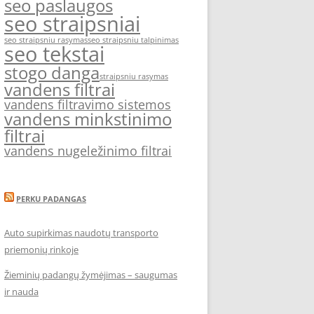
seo paslaugos
seo straipsniai
seo straipsniu rasymas
seo straipsniu talpinimas
seo tekstai
stogo danga
straipsniu rasymas
vandens filtrai
vandens filtravimo sistemos
vandens minkstinimo
filtrai
vandens nugeležinimo filtrai
PERKU PADANGAS
Auto supirkimas naudotų transporto
priemonių rinkoje
Žieminių padangų žymėjimas – saugumas
ir nauda