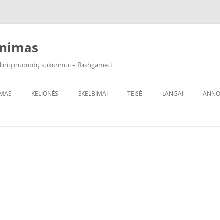
inimas
linių nuorodų sukūrimui – flashgame.lt
IMAS
KELIONĖS
SKELBIMAI
TEISĖ
LANGAI
ANNO