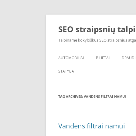
Skip
to
content
SEO straipsnių talp
Talpiname kokybiškus SEO straipsnius atga
AUTOMOBILIAI
BILIETAI
DRAUD
STATYBA
TAG ARCHIVES:
VANDENS FILTRAI NAMUI
Vandens filtrai namui