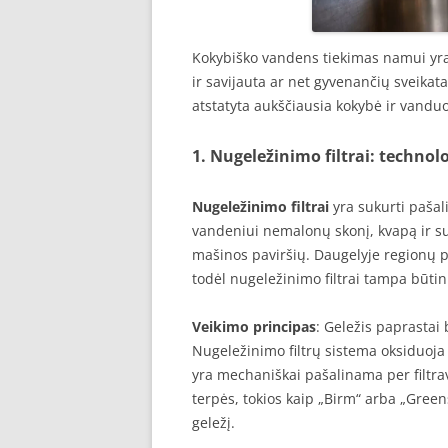
Kokybiško vandens tiekimas namui yra 
ir savijauta ar net gyvenančių sveika
atstatyta aukščiausia kokybė ir vandu
1. Nugeležinimo filtrai: technol
Nugeležinimo filtrai
yra sukurti pašali
vandeniui nemalonų skonį, kvapą ir su
mašinos paviršių. Daugelyje regionų p
todėl nugeležinimo filtrai tampa bū
Veikimo principas
: Geležis paprastai 
Nugeležinimo filtrų sistema oksiduoja ši
yra mechaniškai pašalinama per filtr
terpės, tokios kaip „Birm“ arba „Greens
geležį.