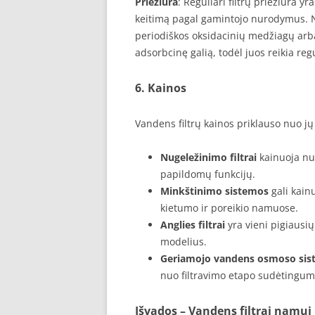
Priežiūra
: Reguliari filtrų priežiūra yr
keitimą pagal gamintojo nurodymus. N
periodiškos oksidacinių medžiagų arba 
adsorbcinę galią, todėl juos reikia reg
6. Kainos
Vandens filtrų kainos priklauso nuo 
Nugeležinimo filtrai
kainuoja nu
papildomų funkcijų.
Minkštinimo sistemos
gali kain
kietumo ir poreikio namuose.
Anglies filtrai
yra vieni pigiausi
modelius.
Geriamojo vandens osmoso sis
nuo filtravimo etapo sudėtingu
Išvados – Vandens filtrai namui