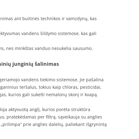
nimas ant buitinės technikos ir vamzdynų, kas
ktyvumas vandens šildymo sistemose, kas gali
ams, nes minkštas vanduo nesukelia sausumo.
ganinių junginių šalinimas
eriamojo vandens tiekimo sistemose. Jie pašalina
aninius teršalus, tokius kaip chloras, pesticidai,
as, kurios gali sukelti nemalonų skonį ir kvapą.
udoja aktyvuotą anglį, kurios porėta struktūra
o, pratekėdamas per filtrą, sąveikauja su anglies
prilimpa“ prie anglies dalelių, paliekant išgrynintą