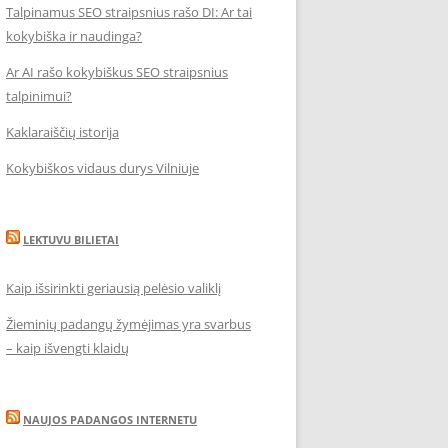
Talpinamus SEO straipsnius rašo DI: Ar tai
kokybiška ir naudinga?
Ar AI rašo kokybiškus SEO straipsnius
talpinimui?
Kaklaraiščių istorija
Kokybiškos vidaus durys Vilniuje
LEKTUVU BILIETAI
Kaip išsirinkti geriausią pelėsio valiklį
Žieminių padangų žymėjimas yra svarbus
– kaip išvengti klaidų
NAUJOS PADANGOS INTERNETU