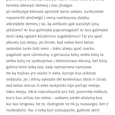
tereikia atkreipti dėmesį į šias įžvalgas.
Jei viešbutyje ketinate apsistoti kartu vaikais, turėtumėte
nepamiršti atsižvelgti į vieną svarbiausių dalykų:
atkreipkite dėmesį į tai, ką viešbutis gali pasiūlyti jūsų
atžaloms? Ar bus galimybė papramogauti? Ar bus galimybė
leisti laiką ugdant kūrybinius sugebėjimus? Tai yra ypač
aktualu tuo atveju, jei žinote, kad vaikai bent kelias
valandas turės būti vieni – tokiu atveju ypač svarbu
pagalvoti apie užimtumą, o geriausia būtų veikla būtų ta
veikla būtų ne spoksojimas į televizoriaus ekraną, bet būtų
galima leisti laiką taip, kaip neįmanoma namuose.
Ne ką mažiau yra svarbi ir vieta, kurioje bus įsikūręs
viešbutis. Jei į Vilnių vykstate dėl konkretaus tikslo ir žinoti,
kad kelias dienas iš eilės lankysitės toje pačioje vietoje,
tokiu atveju, tikrai neprašausite pro šalį, pasirinkę viešbutį,
kuris bus arčiau tos vietos – vaikams įveikti atstumą bus
kur kas lengviau, be to, išvengsite ne tik jų nuovargio, bet ir
nuobodulio. Na, o laiką kurį sutaupysite, galėsite skirti