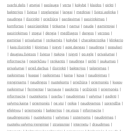
svarbi dalis
|
atvejai
|
paslauga
|
verta
|
kokybė
|
klaidos
|
pirkti
|
bakterijos
|
šviesa
|
stoglangiai
|
langai
|
mediniai
|
šviesi aplinka
|
naudinga
|
išsirinkti
|
priežiūra
|
pardavimai
|
pasirinkimas
|
komfortas
|
pasirūpinkite
|
tinkama
|
namui
|
nauda
|
gamintojai
|
pasirinkimas
|
stogui
|
dengia
|
medžiagos
|
dangos
|
verstas
|
gaminiai
|
privalumai
|
renkamės
|
kokybė
|
charakteristika
|
klinkerio
|
kaip išsirinkti
|
klojimas
|
įsigyti
|
apie dangas
|
naudinga
|
populiari
|
daugiau šviesos
|
šviesa
|
įtakoja
|
įsigyti
|
po egle
|
privalumai
|
informacija
|
nepirkčiau
|
renkantis
|
naudinga
|
pirkti
|
jaukumas
|
privalumai
|
prieš darbus
|
išsirinkti
|
bakterijos
|
talpinimas
|
naikinimas
|
kvapai
|
naikinimas
|
kaina
|
kova
|
naudojimas
|
įrenginiams
|
naudingos
|
nuotekoms
|
priežiūra
|
priemonės
|
kvapų
naikinimui
|
fermentai
|
tarnauja
|
paskirtis
|
prižiūrėti
|
priemonės
|
informacija
|
nuotekoms
|
svarbu
|
naudojimas
|
valymui
|
gadinti
|
valymo kaina
|
priemonės
|
ne visi
|
reikia
|
naudojamos
|
sprendžia
|
efektyvu
|
priemonės
|
bakterijos
|
ne visos
|
informacija
|
naudingesnės
|
nuotekoms
|
valymas
|
sistemoms
|
naudojimas
|
nuotekų valymo įrenginiai
|
straipsniai
|
internetu
|
draudimas
|