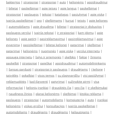
bakterijos
|
straipsniai
|
straipsniai
|
auto
|
kelionėms
|
apsidraudimui
|
bilietai
|
paskelbimai
|
apie teises
|
apie langus
|
paskelbimai
|
straipsniai
|
paslaugos
|
tekstai
|
katalogas
|
pasiulymai
|
apie viską
|
įvairūs paskelbimai
|
seo
|
skelbimams
|
kursai
|
teisės
|
apie keliones
|
automobiliams
|
apie draudima
|
bilietai
|
straipsniai ir diskusijos
|
paslaugos verslui
|
įvairūs tekstai
|
ir straipsniai
|
kam įdomu
|
apie
keliones
|
apie patirtį
|
pasireklamavimui
|
pasireklamavimui
|
apie
gyvenimą
|
pasiskelbimai
|
bilietai kelionei
|
patarimai
|
skelbimai
|
patarimai
|
kelionėms
|
nuomonės
|
apie viską
|
verslui internetu
|
apsauga internetu
|
šalys ir priemonės
|
skelbkis
|
faktai
|
žinioms
paskelbti
|
straipsniai
|
paieškai
|
apsidraudimui
|
automobilininkams
|
šansas parduoti
|
straipsniai ir paslaugos
|
draudėjams
|
į kelionę
|
taisyklės
|
pokalbiai
|
visos temos
|
su slapyvardžiu
|
visi pasiūlymai
|
reklamuokitės
|
kad išgyventi
|
patyrimai
|
sužinokite pirmi
|
visa
informacijai
|
kelionių įrankiai
|
drauskitės čia
|
seo čia
|
ir skelbimukai
|
naudingos žinios
|
planai kelionėms
|
skelbimai
|
kitokia reklama
|
paslaugos
|
straipsniai
|
automobiliams
|
kompiuterija
|
auto
|
įrankiai
kelionėms
|
viskas grožiui
|
konsultacijos
|
įvairūs paskelbimai
|
automobiliams
|
draudėjams
|
draudėjams
|
keliautojams
|