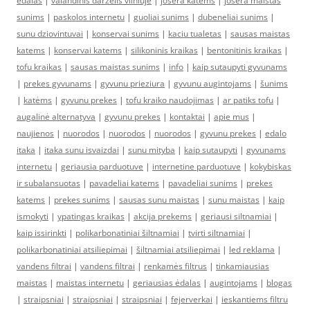
edalas
|
valandinis darzelis vilniuje
|
josera katems
|
josera maistas
sunims
|
paskolos internetu
|
guoliai sunims
|
dubeneliai sunims
|
sunu dziovintuvai
|
konservai sunims
|
kaciu tualetas
|
sausas maistas
katems
|
konservai katems
|
silikoninis kraikas
|
bentonitinis kraikas
|
tofu kraikas
|
sausas maistas sunims
|
info
|
kaip sutaupyti gyvunams
|
prekes gyvunams
|
gyvunu prieziura
|
gyvunu augintojams
|
šunims
|
katėms
|
gyvunu prekes
|
tofu kraiko naudojimas
|
ar patiks tofu
|
augalinė alternatyva
|
gyvunu prekes
|
kontaktai
|
apie mus
|
naujienos
|
nuorodos
|
nuorodos
|
nuorodos
|
gyvunu prekes
|
edalo
itaka
|
itaka sunu isvaizdai
|
sunu mityba
|
kaip sutaupyti
|
gyvunams
internetu
|
geriausia parduotuve
|
internetine parduotuve
|
kokybiskas
ir subalansuotas
|
pavadeliai katems
|
pavadeliai sunims
|
prekes
katems
|
prekes sunims
|
sausas sunu maistas
|
sunu maistas
|
kaip
ismokyti
|
ypatingas kraikas
|
akcija prekems
|
geriausi siltnamiai
|
kaip issirinkti
|
polikarbonatiniai šiltnamiai
|
tvirti siltnamiai
|
polikarbonatiniai atsiliepimai
|
šiltnamiai atsiliepimai
|
led reklama
|
vandens filtrai
|
vandens filtrai
|
renkamės filtrus
|
tinkamiausias
maistas
|
maistas internetu
|
geriausias ėdalas
|
augintojams
|
blogas
|
straipsniai
|
straipsniai
|
straipsniai
|
fejerverkai
|
ieskantiems filtru