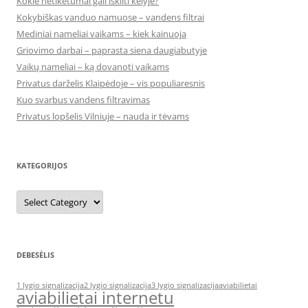
Kokie netikėtumai gali iškilti kelyje?
Kokybiškas vanduo namuose – vandens filtrai
Mediniai nameliai vaikams – kiek kainuoja
Griovimo darbai – paprasta siena daugiabutyje
Vaikų nameliai – ką dovanoti vaikams
Privatus darželis Klaipėdoje – vis populiaresnis
Kuo svarbus vandens filtravimas
Privatus lopšelis Vilniuje – nauda ir tėvams
KATEGORIJOS
Kategorijos
DEBESĖLIS
1 lygio signalizacija
2 lygio signalizacija
3 lygio signalizacija
aviabilietai
aviabilietai internetu