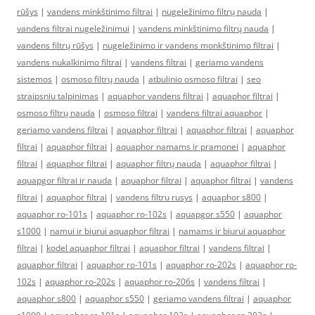
rūšys
|
vandens minkštinimo filtrai
|
nugeležinimo filtrų nauda
|
vandens filtrai nugeležinimui
|
vandens minkštinimo filtrų nauda
|
vandens filtrų rūšys
|
nugeležinimo ir vandens monkštinimo filtrai
|
vandens nukalkinimo filtrai
|
vandens filtrai
|
geriamo vandens
sistemos
|
osmoso filtrų nauda
|
atbulinio osmoso filtrai
|
seo
straipsniu talpinimas
|
aquaphor vandens filtrai
|
aquaphor filtrai
|
osmoso filtrų nauda
|
osmoso filtrai
|
vandens filtrai aquaphor
|
geriamo vandens filtrai
|
aquaphor filtrai
|
aquaphor filtrai
|
aquaphor
filtrai
|
aquaphor filtrai
|
aquaphor namams ir pramonei
|
aquaphor
filtrai
|
aquaphor filtrai
|
aquaphor filtrų nauda
|
aquaphor filtrai
|
aquapgor filtrai ir nauda
|
aquaphor filtrai
|
aquaphor filtrai
|
vandens
filtrai
|
aquaphor filtrai
|
vandens filtru rusys
|
aquaphor s800
|
aquaphor ro-101s
|
aquaphor ro-102s
|
aquapgor s550
|
aquaphor
s1000
|
namui ir biurui aquaphor filtrai
|
namams ir biurui aquaphor
filtrai
|
kodel aquaphor filtrai
|
aquaphor filtrai
|
vandens filtrai
|
aquaphor filtrai
|
aquaphor ro-101s
|
aquaphor ro-202s
|
aquaphor ro-
102s
|
aquaphor ro-202s
|
aquaphor ro-206s
|
vandens filtrai
|
aquaphor s800
|
aquaphor s550
|
geriamo vandens filtrai
|
aquaphor