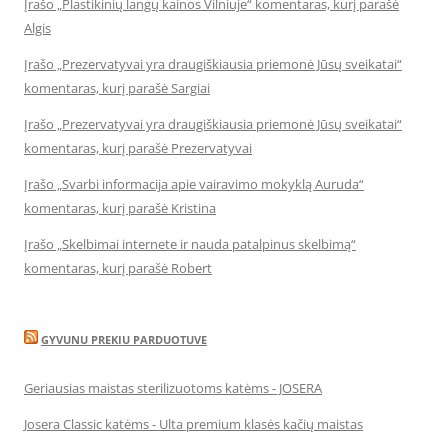
Įrašo „Plastikinių langų kainos Vilniuje“ komentaras, kurį parašė
Algis
Įrašo „Prezervatyvai yra draugiškiausia priemonė Jūsų sveikatai“
komentaras, kurį parašė Sargiai
Įrašo „Prezervatyvai yra draugiškiausia priemonė Jūsų sveikatai“
komentaras, kurį parašė Prezervatyvai
Įrašo „Svarbi informacija apie vairavimo mokyklą Auruda“
komentaras, kurį parašė Kristina
Įrašo „Skelbimai internete ir nauda patalpinus skelbimą“
komentaras, kurį parašė Robert
GYVUNU PREKIU PARDUOTUVE
Geriausias maistas sterilizuotoms katėms - JOSERA
Josera Classic katėms - Ulta premium klasės kačių maistas