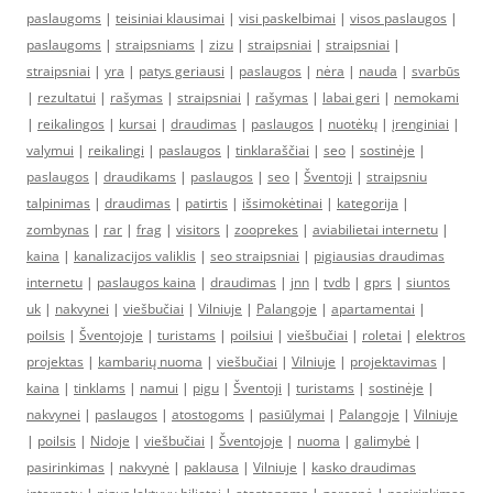
paslaugoms
|
teisiniai klausimai
|
visi paskelbimai
|
visos paslaugos
|
paslaugoms
|
straipsniams
|
zizu
|
straipsniai
|
straipsniai
|
straipsniai
|
yra
|
patys geriausi
|
paslaugos
|
nėra
|
nauda
|
svarbūs
|
rezultatui
|
rašymas
|
straipsniai
|
rašymas
|
labai geri
|
nemokami
|
reikalingos
|
kursai
|
draudimas
|
paslaugos
|
nuotėkų
|
įrenginiai
|
valymui
|
reikalingi
|
paslaugos
|
tinklaraščiai
|
seo
|
sostinėje
|
paslaugos
|
draudikams
|
paslaugos
|
seo
|
Šventoji
|
straipsniu
talpinimas
|
draudimas
|
patirtis
|
išsimokėtinai
|
kategorija
|
zombynas
|
rar
|
frag
|
visitors
|
zooprekes
|
aviabilietai internetu
|
kaina
|
kanalizacijos valiklis
|
seo straipsniai
|
pigiausias draudimas
internetu
|
paslaugos kaina
|
draudimas
|
jnn
|
tvdb
|
gprs
|
siuntos
uk
|
nakvynei
|
viešbučiai
|
Vilniuje
|
Palangoje
|
apartamentai
|
poilsis
|
Šventojoje
|
turistams
|
poilsiui
|
viešbučiai
|
roletai
|
elektros
projektas
|
kambarių nuoma
|
viešbučiai
|
Vilniuje
|
projektavimas
|
kaina
|
tinklams
|
namui
|
pigu
|
Šventoji
|
turistams
|
sostinėje
|
nakvynei
|
paslaugos
|
atostogoms
|
pasiūlymai
|
Palangoje
|
Vilniuje
|
poilsis
|
Nidoje
|
viešbučiai
|
Šventojoje
|
nuoma
|
galimybė
|
pasirinkimas
|
nakvynė
|
paklausa
|
Vilniuje
|
kasko draudimas