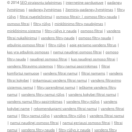
© 2014
SEO straipsniu talpinimas
|
internetine parduotuve
|
padangų
žymėjimas
|
padangų žymėjimas
|
žieminių padangų žymėjimas
|
filtrų
rūšys
|
filtrai nugeležinimui
|
osmoso filtrai> |
osmoso filtrų nauda
|
osmoso filtrai
|
filtrų rūšys
|
minkštinimo filtrų naudojimas
|
minkštinimo sistema
|
filtrų rūšys ir nauda
|
osmoso filtrai
|
vandens
filtrai nukalkinimui
|
vandens filtrų nauda
|
osmoso filtrų nauda
|
atbulinio osmoso filtrai
|
filtrų rūšys
|
apie geriamo vandens filtrus
|
kas yra atbulinis osmosas
|
namui naudingi osmoso filtrai
|
osmoso
filtrų nauda
|
naudingi osmoso filtrai
|
kuo naudingi osmoso filtrai
|
vandens filtravimo sistemos
|
filtrų namui pasirinkimas
|
filtrai
komfortui namuose
|
vandens filtrai namui
|
filtrai namams
|
vandens
filtrai kokybei
|
tinkamiausi vandens filtrai namui
|
vandens filtravimo
sistemos namui
|
filtrų sprendimai namui
|
ieškome vandens filtrų
namui
|
vandens filtrų namui rūšys
|
vandens kokybei filtrai namui
|
vandens namui filtrų pasirinkimas
|
vandens filtrų rtūšys
|
vandens
kokybei name
|
rekomenduojami vandens filtrai namui
|
vandens filtrai
namui
|
filtrų namui rūšys
|
vandens filtrų rūšys
|
vandens filtrai namui
|
namui naudingi osmoso filtrai
|
namui geriausi osmoso filtrai
|
filtrai
namui
|
vandens filtrų nauda
|
filtrų rūšys ir nauda
|
vandens filtrų