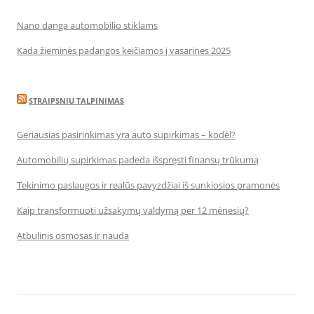
Nano danga automobilio stiklams
Kada žieminės padangos keičiamos į vasarines 2025
STRAIPSNIU TALPINIMAS
Geriausias pasirinkimas yra auto supirkimas – kodėl?
Automobilių supirkimas padeda išspręsti finansų trūkumą
Tekinimo paslaugos ir realūs pavyzdžiai iš sunkiosios pramonės
Kaip transformuoti užsakymų valdymą per 12 mėnesių?
Atbulinis osmosas ir nauda