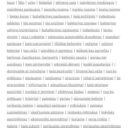
haus
|
fibo
|
arko
|
blokeliai
|
akmens vata
|
statybines medziagos
|
statybinės paslaugos
|
pastoliu nuoma
|
įrankių nuoma
|
kranu nuoma
|
kietas kuras
|
buhalterines paslaugos
|
kaip prižiūrėti
|
indaploviu
tabletes
|
bio enzimai
|
bio enzimai
|
bakterijos starwax
|
bakterijos
valymo įrenginiams
|
buhalterines paslaugos
|
indaploves
|
langu
skystis
|
veza i vokietija
|
pigiausias automobilio draudimas
|
populiari
paslauga
|
kaip sutrumpinti
|
iššūkiai kelionėje
|
vežame
|
vežami
keleiviai
|
kas veža
|
taisyklės ir pareigos
|
ieškote kas parvežtų
|
berlynas, hamburgas, hanoveris
|
kelionės vasarą
|
geriau nei
autobusu
|
kam pirmenybė
|
atkreipti dėmesį
|
kodėl populiarios
|
į
dortmundą ar mincheną
|
kaip pasiruošti
|
žinome kas veža
|
nuo ko
priklauso
|
paslaugos
|
paslaugos
|
procesas
|
mitai ir paneigimai
|
ką
prarandate
|
informacija
|
aktualiausi klausimai
|
kaip teisingai
pasirinkti
|
įrankiai ir terminai
|
efektyvus būdas
|
epitetai
|
nuo ko
priklauso
|
kriterijai
|
patogiau
|
geriau
|
planuojate kelionę
|
renkantis tiekėją
|
populiari paslauga
|
mikriukais
|
patogus
susisiekimas
|
skaičiuojate atstumą
|
renkatės mikriukus
|
kokybės
pasirinkimas
|
ekonomiški sprendimai
|
kuriame
|
verta rinktis
|
įtakoja
|
kaip sukurti
|
geriausias sprendimas
|
geriausias pasirinkimas