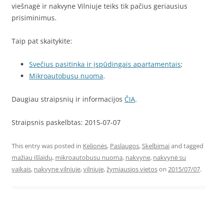
viešnagė ir nakvyne Vilniuje teiks tik pačius geriausius
prisiminimus.
Taip pat skaitykite:
Svečius pasitinka ir įspūdingais apartamentais
;
Mikroautobusu nuoma
.
Daugiau straipsnių ir informacijos
ČIA
.
Straipsnis paskelbtas: 2015-07-07
This entry was posted in
Kelionės
,
Paslaugos
,
Skelbimai
and tagged
mažiau išlaidų
,
mikroautobusu nuoma
,
nakvyne
,
nakvynė su
vaikais
,
nakvyne vilniuje
,
vilniuje
,
žymiausios vietos
on
2015/07/07
.