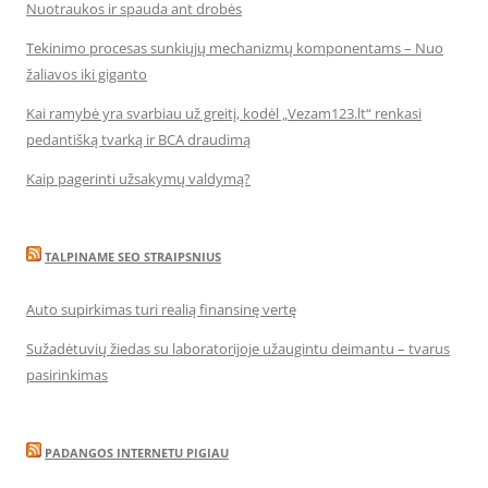
Nuotraukos ir spauda ant drobės
Tekinimo procesas sunkiųjų mechanizmų komponentams – Nuo
žaliavos iki giganto
Kai ramybė yra svarbiau už greitį, kodėl „Vezam123.lt“ renkasi
pedantišką tvarką ir BCA draudimą
Kaip pagerinti užsakymų valdymą?
TALPINAME SEO STRAIPSNIUS
Auto supirkimas turi realią finansinę vertę
Sužadėtuvių žiedas su laboratorijoje užaugintu deimantu – tvarus
pasirinkimas
PADANGOS INTERNETU PIGIAU