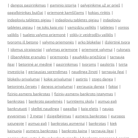
|
dangos pasirinkimas
|
gaminio istorija
|
palyginkime už ar prieš
|
pagalbininkas buičiai
|
priemonė kamščiams
|
kokias rinktis
|
indaploviu tabletes pigiau
|
indaploviu tabletes pigiau
|
indaploviu
tabletes pigiau
|
ne toks kaip visi
|
vamzdziu valiklis
|
tabletes
|
vonios
valiklis
|
tualeto valymo priemonė
|
stiklų ir veidrodžių valiklis
|
tvoroms iš betono
|
valymo priemonės
|
arko blokeliai
|
išskirtinė tvora
|
idomus straipsniai
|
valymas priemone
|
priemonė valymui
|
rulonais
|
išbandykite granules
|
priemonės
|
gaudyklių priežiūrai
|
tarnauja
ilgai
|
betoninė ar medinė
|
pasirinkimas
|
tvoroms
|
paskirtis
|
tvirta
investicija
|
geriausias sprendimas
|
naudinga žinoti
|
tarnauja ilgai
|
blokelių privalumai
|
kokie privalumai
|
patirtis
|
stogo danga
|
betoninės čerpės
|
dangos privalumai
|
geriausia danga
|
faktai
|
fizinio asmens bankrotas
|
fizinių asmenų bankroto įstatymas
|
bankrotas
|
bankroto pasekmės
|
turintiems skolų
|
asmuo gali
bankrutuoti
|
skelbti naudinga
|
pagalba
|
kaip elgtis
|
naujas
gyvenimas
|
3 metai
|
išsigelbėjimas
|
asmens bankrotas
|
europos
sąjungoje
|
asmuo gali
|
bankrotas asmeniui
|
bankrotas
|
kiek
kainuoja
|
asmens bankrotas
|
bankroto kaina
|
tarnauja ilgai
|