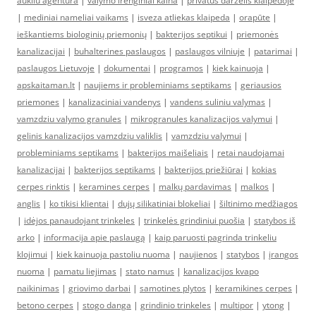
aukliu agentura
|
valymo irenginiai kaina
|
privatus darzelis klaipedoje
|
mediniai nameliai vaikams
|
isveza atliekas klaipeda
|
orapūte
|
ieškantiems biologinių priemonių
|
bakterijos septikui
|
priemonės
kanalizacijai
|
buhalterines paslaugos
|
paslaugos vilniuje
|
patarimai
|
paslaugos Lietuvoje
|
dokumentai
|
programos
|
kiek kainuoja
|
apskaitaman.lt
|
naujiems ir probleminiams septikams
|
geriausios
priemones
|
kanalizaciniai vandenys
|
vandens suliniu valymas
|
vamzdziu valymo granules
|
mikrogranules kanalizacijos valymui
|
gelinis kanalizacijos vamzdziu valiklis
|
vamzdziu valymui
|
probleminiams septikams
|
bakterijos maišeliais
|
retai naudojamai
kanalizacijai
|
bakterijos septikams
|
bakterijos priežiūrai
|
kokias
cerpes rinktis
|
keramines cerpes
|
malkų pardavimas
|
malkos
|
anglis
|
ko tikisi klientai
|
dujų silikatiniai blokeliai
|
šiltinimo medžiagos
|
idėjos panaudojant trinkeles
|
trinkelės grindiniui puošia
|
statybos iš
arko
|
informacija apie paslaugą
|
kaip paruosti pagrinda trinkeliu
klojimui
|
kiek kainuoja pastoliu nuoma
|
naujienos
|
statybos
|
įrangos
nuoma
|
pamatu liejimas
|
stato namus
|
kanalizacijos kvapo
naikinimas
|
griovimo darbai
|
samotines plytos
|
keramikines cerpes
|
betono cerpes
|
stogo danga
|
grindinio trinkeles
|
multipor
|
ytong
|