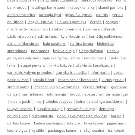
pasinaudoti verta
|
daug bankrutuojančių
|
bankroto procesas
|
norint
bankrutuoti
|
naudinga bankrutuoti
|
taupykite laiką
|
skaudi pamoka
|
administratorius
|
tarnauja ilgai
|
pigus išlaikymas
|
patirtis
|
geriau
nei šiferis
|
lengva išsirinkti
|
unikalus gaminys
|
čerpės
|
dangos
|
rinktis verta
|
užsikimšo
|
efektyvi priemonė
|
galima ir užkimšti
|
užsikimšo vonia
|
atkimšimas
|
kyla klausimas
|
kamščių naikinimas
|
aktualus klausimas
|
kaip pasirinkti
|
naikina kvapą
|
biologiniai
sprendimas
|
priemonės
|
kiek kainuoja
|
žiemą dažniau
|
riebalu
gaudykles valymas
|
apie skaidymą
|
kaina ir naudojimas
|
ir mitai
|
ir
faktai
|
etapai perkant
|
rinktis kokybę
|
užsikimšo kanalizacija
|
vamzdziu valymo granules
|
gamyba ir estetika
|
informacija
|
geras
pasirinkimas
|
privalo žinoti
|
keraminės ar betoninės
|
kurios geriau
|
statant namą
|
informacija apie keramines
|
čerpės rinkoje
|
gyvenimo
danga
|
pasirinkimas
|
informacija
|
taupyti nepatartina
|
tarnauja ilgai
|
didelis pasirinimas
|
tobulos savybės
|
kaina
|
naudinga pasidomėti
|
taupyti neverta
|
pupuliari danga
|
renkamės dangą
|
dėmesys
|
nauda žinoti
|
tinkamiausia
|
riebalų skaidymas gaudyklėse
|
kaune
|
darbas kaune
|
keitėsi paslaugos
|
toks yra
|
taksi kaune
|
pigiausias
|
kaune pigus
|
ką siūlo
|
paslaugos kaune
|
mažoji sostinė
|
išsikviesti
|