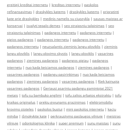
greitieji kreditai internetu
|
kreditas internetu
|
paskolos
refinansavimas
|
draskykles katems
|
draskykles katems
|
pripratinti
kate prie draskykles
|
medinis namelis su ciuozykla
|
sausas maistas ar
konservai
|
isvalyti tepalo demes
|
seo straipsniu talpinimas
|
seo
straipsniu talpinimas
|
padangos internetu
|
padangos internetu
|
pigios padangos
|
padangos internetu
|
padangos internetu
|
padangos internetu
|
neuzsalantis zieminis langu ploviklis
|
zieminis
langu ploviklis
|
langu plovimo skystis
|
langu ploviklis
|
vasarines
padangos
|
ziemines padangos
|
padangos pigiau
|
padangos
internetu
|
nuo kada keiciamos padangos
|
ziemines padangos
|
vasarines padangos
|
padangu pasirinkimas
|
nuo kada keiciamos
padangos
|
ziemines padangos
|
vasarines padangos
|
Kiek kainuoja
vasarines padangos
|
Geriausi asariniu padangu gamintojai 2021
metais
|
tofu su bambuko anglimi
|
tofu zalios arbatos ekstraktu
|
tofu
kraikas originalus
|
prekiu gyvunams grazinimas
|
elektromobiliu
krovimo stoteles
|
paskolos bustui
|
mini paskolos internetu
|
kaciu
mityba
|
išmokykite katę
|
perkraustymo paslaugos vilniuje
|
meistras
vilniuje
|
odontologijos klinika
|
super premium
|
sunu maistas
|
sunu