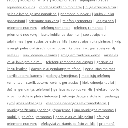
s1000
|
aquaphor ro 101s
|
aquaphor 102s
|
aquaphor ro 202s
|
aquaphor ro 206s
|
vandens minkstinimo filtrai
|
nugeležinimo filtrai
|
pelesio kvapa galima panaikinti
|
priemone nuo voru
|
lauko kubilai
pardavimui
|
priemonė nuo vorų
|
telefonų remontas
|
kas yra seo
|
priemone nuo voru
|
telefonų remontas
|
telefonų remontas
|
priemonė nuo vorų
|
lauko kubilai pardavimui
|
seo straipsniu
talpinimas
|
geriausias pelėsio valiklis
|
seo straipsniu talpinimas
|
kaip
isvengti pelesio atsiradimo namuose
|
kaip išsirinkti geriausią valiklį
pelėsiui
|
puiki dovana vaikams
|
smagiam žaidimui kieme
|
aikštelės
vaikų laiko praleidimui
|
telefonų remontas naudingas
|
geriausias
kaciu kraikas
|
dazniausiai gendantys telefonai
|
geriausias maistas
sterilizuotoms katėms
|
padangų žymėjimas
|
mobiliųjų telefonų
remontas
|
sterilizuotoms katėms geriausias
|
kiek kainuoja kubilai
|
dažnai gendantys telefonai
|
geriausias vonios valiklis
|
elektromobiliu
ikrovimo stoteliu pletra lietuvoje
|
lietuvoje daugeja stoteliu
|
padangų
žymėjimas reikalingas
|
vasarinės padangos elektromobiliams
|
naudingas žieminių padangų žymėjimas
|
kuo naudingas remontas
|
mobiliųjų telefonų remontas
|
geriausias valiklis peliui
|
efektyvi
priemone nuo voru
|
efektyviai veikiantis pelėsio valiklis
|
priemonė