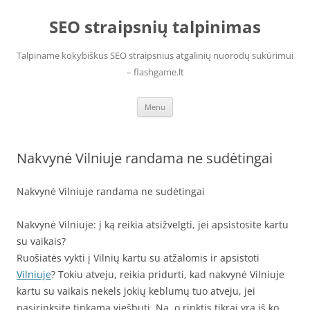
Skip
to
SEO straipsnių talpinimas
content
Talpiname kokybiškus SEO straipsnius atgalinių nuorodų sukūrimui
– flashgame.lt
Menu
Nakvynė Vilniuje randama ne sudėtingai
Nakvynė Vilniuje randama ne sudėtingai
Nakvynė Vilniuje: į ką reikia atsižvelgti, jei apsistosite kartu
su vaikais?
Ruošiatės vykti į Vilnių kartu su atžalomis ir apsistoti
Vilniuje
? Tokiu atveju, reikia pridurti, kad nakvynė Vilniuje
kartu su vaikais nekels jokių keblumų tuo atveju, jei
pasirinksite tinkamą viešbutį. Na, o rinktis tikrai yra iš ko,