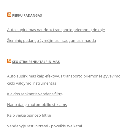
PERKU PADANGAS
Auto supirkimas naudotų transporto priemonių rinkoje
Žieminių padangų žymėjimas – saugumas ir nauda
SEO STRAIPSNIU TALPINIMAS
Auto supirkimas kaip efektyvus transporto priemonės gyvavimo
ciklo valdymo instrumentas
Klaidos renkantis vandens filtrą
Nano danga automobilio stiklams
Kaip veikia osmoso filtrai
Vandenyje rasti nitratai - poveikis sveikatai