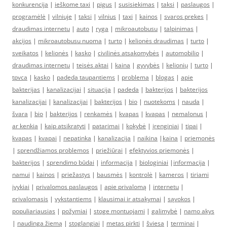
konkurencija
|
ieškome taxi
|
pigus
|
susisiekimas
|
taksi
|
paslaugos
|
programėlė
|
vilniuje
|
taksi
|
vilnius
|
taxi
|
kainos
|
svaros prekes
|
draudimas internetu
|
auto
|
ryga
|
mikroautobusu
|
talpinimas
|
akcijos
|
mikroautobusu nuoma
|
turto
|
kelionės draudimas
|
turto
|
sveikatos
|
kelionės
|
kasko
|
civilinės atsakomybės
|
automobilio
|
draudimas internetu
|
teisės aktai
|
kaina
|
gyvybės
|
kelionių
|
turto
|
tpvca
|
kasko
|
padeda taupantiems
|
problema
|
blogas
|
apie
bakterijas
|
kanalizacijai
|
situacija
|
padeda
|
bakterijos
|
bakterijos
kanalizacijai
|
kanalizacijai
|
bakterijos
|
bio
|
nuotekoms
|
nauda
|
švara
|
bio
|
bakterijos
|
renkamės
|
kvapas
|
kvapas
|
nemalonus
|
ar kenkia
|
kaip atsikratyti
|
patarimai
|
kokybė
|
įrenginiai
|
tipai
|
kvapas
|
kvapai
|
nepatinka
|
kanalizacija
|
naikina
|
kaina
|
priemonės
|
sprendžiamos problemos
|
priežiūrai
|
efektyvios priemonės
|
bakterijos
|
sprendimo būdai
|
informacija
|
biologiniai
|
informacija
|
namui
|
kainos
|
priežastys
|
bausmės
|
kontrolė
|
kameros
|
tiriami
įvykiai
|
privalomos paslaugos
|
apie privalomą
|
internetu
|
privalomasis
|
vykstantiems
|
klausimai ir atsakymai
|
sąvokos
|
populiariausias
|
požymiai
|
stoge montuojami
|
galimybė
|
namo akys
|
naudinga žiemą
|
stoglangiai
|
metas pirkti
|
šviesa
|
terminai
|