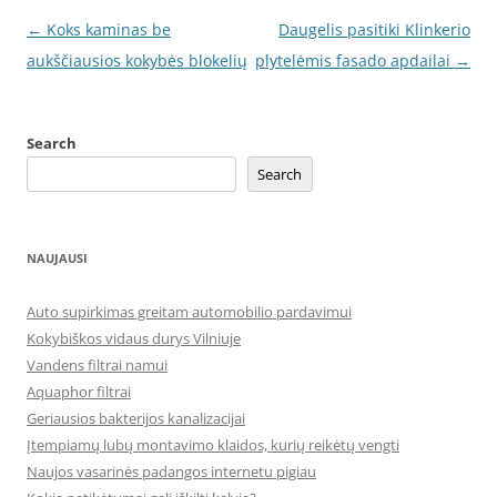
Post
←
Koks kaminas be
Daugelis pasitiki Klinkerio
navigation
aukščiausios kokybės blokelių
plytelėmis fasado apdailai
→
Search
Search
NAUJAUSI
Auto supirkimas greitam automobilio pardavimui
Kokybiškos vidaus durys Vilniuje
Vandens filtrai namui
Aquaphor filtrai
Geriausios bakterijos kanalizacijai
Įtempiamų lubų montavimo klaidos, kurių reikėtų vengti
Naujos vasarinės padangos internetu pigiau