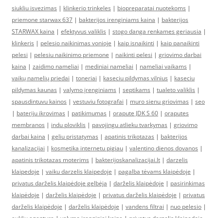
siukliu isvezimas
|
klinkerio trinkeles
|
biopreparatai nuotekoms
|
priemone starwax 637
|
bakterijos irenginiams kaina
|
bakterijos
STARWAX kaina
|
efektyvus valiklis
|
stogo danga renkames geriausia
|
klinkeris
|
pelesio naikinimas vonioje
|
kaip isnaikinti
|
kaip panaikinti
pelesi
|
pelesiu naikinimo priemone
|
naikinti pelesi
|
griovimo darbai
kaina
|
zaidimo nameliai
|
mediniai nameliai
|
nameliai vaikams
|
vaikų namelių priedai
|
toneriai
|
kaseciu pildymas vilnius
|
kaseciu
pildymas kaunas
|
valymo įrenginiams
|
septikams
|
tualeto valiklis
|
spausdintuvu kainos
|
vestuviu fotografai
|
muro sienu griovimas
|
seo
|
bateriju ikrovimas
|
patikimumas
|
orapute JDK S 60
|
oraputes
membranos
|
indu ploviklis
|
pavojingu atlieku tvarkymas
|
griovimo
darbai kaina
|
geliu pristatymas
|
apatinis trikotazas
|
bakterijos
kanalizacijai
|
kosmetika internetu pigiau
|
valentino dienos dovanos
|
apatinis trikotazas moterims
|
bakterijoskanalizacijai.lt
|
darzelis
klaipedoje
|
vaiku darzelis klaipedoje
|
pagalba tėvams klaipėdoje
|
privatus darželis klaipėdoje gelbėja
|
darželis klaipėdoje
|
pasirinkimas
klaipėdoje
|
darželis klaipėdoje
|
privatus darželis klaipėdoje
|
privatus
darželis klaipėdoje
|
darželis klaipėdoje
|
vandens filtrai
|
nuo pelesio
|