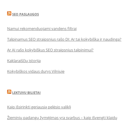
SEO PASLAUGOS
Namui rekomenduojami vandens filtrai
Talpinamus SEO straipsnius rašo DI: Ar tai kokybiška ir naudinga?
Ar AI rašo kokybiškus SEO straipsnius talpinimui?
Kaklaraiščių istorija
Kokybiškos vidaus durys Vilniuje
LEKTUVU BILIETAI
Kaip išsirinkti geriausią pelėsio valiklį
Žieminių padangų žymėjimas yra svarbus – kaip išvengti klaidų