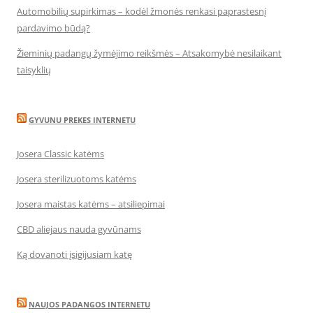
Automobilių supirkimas – kodėl žmonės renkasi paprastesnį
pardavimo būdą?
Žieminių padangų žymėjimo reikšmės – Atsakomybė nesilaikant
taisyklių
GYVUNU PREKES INTERNETU
Josera Classic katėms
Josera sterilizuotoms katėms
Josera maistas katėms – atsiliepimai
CBD aliejaus nauda gyvūnams
Ką dovanoti įsigijusiam katę
NAUJOS PADANGOS INTERNETU