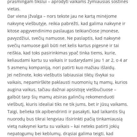
prasmingam tikslui – aprodyti vaikams žymiausias sostinės
vietas.
Dar viena įžvalga – nors tekste jau ne kartą minėjome
nakvynę viešbutyje, reikia pabrėžti, kad galima nakvynė ir
kitose apgyvendinimo paslaugas teikiančiose įmonėse,
pavyzdžiui, svečių namuose. Ne paslaptis, kad nakvynė
svečių namuose gali būti net kelis kartus pigesnė ir tai
reiškia, kad toks pasirinkimas ypač tinka tiems, kurie,
keliaudami kartu su vaikais ir sudarydami jau 1 ar 2, o 4 ar
5 asmenų kompaniją, nori patirti kuo mažiau išlaidų.
Jei nežinote, koks viešbutis labiausiai tiktų išvykai su
vaikais, nepamirškite paklausti nuomonių tų mamų, kurios
augina vaikus, tačiau dažnai apsistoję viešbučiuose –
galbūt tarp šių mamų atsiras galinčių rekomenduoti
viešbutį, kiuris idealiai tiks ne tik jums, bet ir jūsų vaikams.
Taigi, belieka tik apibendrinti ir pasakyti, kad laikantis šių
nuorodų bus tikrai lengviau išsirinkti pačią tinkamiausią
vietą nakvynei kartu su vaikais – kai neteks patirti jokių
nepatogumų bei keblumų, drąsiai galima teigti, kad