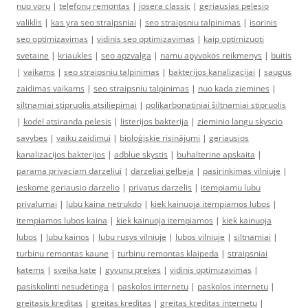
nuo vorų
|
telefonų remontas
|
josera classic
|
geriausias pelesio
valiklis
|
kas yra seo straipsniai
|
seo straipsniu talpinimas
|
isorinis
seo optimizavimas
|
vidinis seo optimizavimas
|
kaip optimizuoti
svetaine
|
kriaukles
|
seo apzvalga
|
namu apyvokos reikmenys
|
buitis
|
vaikams
|
seo straipsniu talpinimas
|
bakterijos kanalizacijai
|
saugus
zaidimas vaikams
|
seo straipsniu talpinimas
|
nuo kada ziemines
|
siltnamiai stipruolis atsiliepimai
|
polikarbonatiniai šiltnamiai stipruolis
|
kodel atsiranda pelesis
|
listerijos bakterija
|
zieminio langu skyscio
savybes
|
vaiku zaidimui
|
bioloģiskie risinājumi
|
geriausios
kanalizacijos bakterijos
|
adblue skystis
|
buhalterine apskaita
|
parama privaciam darzeliui
|
darzeliai gelbeja
|
pasirinkimas vilniuje
|
ieskome geriausio darzelio
|
privatus darzelis
|
itempiamu lubu
privalumai
|
lubu kaina netrukdo
|
kiek kainuoja itempiamos lubos
|
itempiamos lubos kaina
|
kiek kainuoja itempiamos
|
kiek kainuoja
lubos
|
lubu kainos
|
lubu rusys vilniuje
|
lubos vilniuje
|
siltnamiai
|
turbinu remontas kaune
|
turbinu remontas klaipeda
|
straipsniai
katems
|
sveika kate
|
gyvunu prekes
|
vidinis optimizavimas
|
pasiskolinti nesudėtinga
|
paskolos internetu
|
paskolos internetu
|
greitasis kreditas
|
greitas kreditas
|
greitas kreditas internetu
|