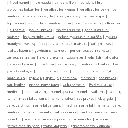
|
filtrai namui
|
filtru nauda
|
vandens filtrai
|
vandens filtrai
|
biologinės bakterijos
|
kanalizacijos kvapas
|
kanalizacijos bakterijos
|
medinis namelis su ciuozykla
|
efektyvio biologinės bakterijos
|
fejerverkai
|
sodui
|
brita vandens filtrai
|
privatus darzelis
|
šiltnamiai
|
siltnamiai
|
gyvunu prekes
|
maistas sunims
|
geriausias sunu
maistas
|
kaip issirinkti kraika
|
gelbsti gyvūnus nuo karščio
|
gyvūnų
maudynės vasarą
|
šunų mityba
|
sausas maistas
|
kačių kraikas
|
kraikas katėms
|
gyvūnams internetu
|
perkamiausios internetu
|
geriausias kraikas
|
akcija prekems
|
zooprekės
|
kaip išsirinkti kraiką
|
kraikas katėms
|
brita filtrai
|
kaip ismokyti
|
natūralus kraikas
|
kas
yra odontologas
|
brita maxtra
|
aluna
|
brita aluna
|
marella 2,4
|
marella 3,5
|
style 2,4
|
style 3,6
|
brita flow
|
elemaris
|
zoo prekes
|
tofu kraikas
|
priedai nameliams
|
vaikų nameliai
|
žaidimui lauke
|
mediniai
|
mediniai vaikų
|
namelių kaina
|
nameliai vaikams
|
namelių
kaina
|
mediniai vaikams
|
namelių kaina
|
zoo prekes
|
Akių lęšiai
|
vaiku zaidimui
|
nameliai vaikams
|
mediniai nameliai
|
namelis
|
vaiku
mediniai nameliai
|
nameliai vaiku zaidimui
|
mediniai vaikams
|
vaiku
nameliai
|
siukliu isvezimas klaipeda
|
vaiku nameliai
|
kroviniu
pervezimas klaipeda
|
tralas klaipeda
|
griovimo darbai klaipeda
|