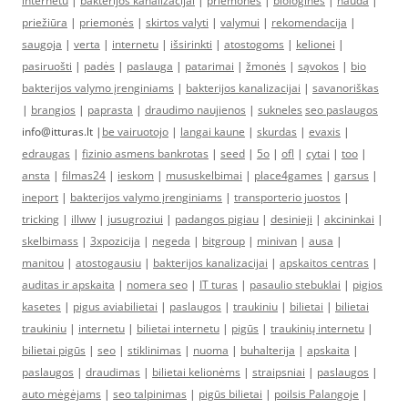
internetu
|
bakterijos kanalizacijai
|
priemones
|
biologinės
|
nauda
|
priežiūra
|
priemonės
|
skirtos valyti
|
valymui
|
rekomendacija
|
saugoja
|
verta
|
internetu
|
išsirinkti
|
atostogoms
|
kelionei
|
pasiruošti
|
padės
|
paslauga
|
patarimai
|
žmonės
|
sąvokos
|
bio
bakterijos valymo įrenginiams
|
bakterijos kanalizacijai
|
savanoriškas
|
brangios
|
paprasta
|
draudimo naujienos
|
sukneles
seo paslaugos
info@itturas.lt |
be vairuotojo
|
langai kaune
|
skurdas
|
evaxis
|
edraugas
|
fizinio asmens bankrotas
|
seed
|
5o
|
ofl
|
cytai
|
too
|
ansta
|
filmas24
|
ieskom
|
mususkelbimai
|
place4games
|
garsus
|
ineport
|
bakterijos valymo įrenginiams
|
transporterio juostos
|
tricking
|
illww
|
jusugroziui
|
padangos pigiau
|
desinieji
|
akcininkai
|
skelbimass
|
3xpozicija
|
negeda
|
bitgroup
|
minivan
|
ausa
|
manitou
|
atostogausiu
|
bakterijos kanalizacijai
|
apskaitos centras
|
auditas ir apskaita
|
nomera seo
|
IT turas
|
pasaulio stebuklai
|
pigios
kasetes
|
pigus aviabilietai
|
paslaugos
|
traukiniu
|
bilietai
|
bilietai
traukiniu
|
internetu
|
bilietai internetu
|
pigūs
|
traukinių internetu
|
bilietai pigūs
|
seo
|
stiklinimas
|
nuoma
|
buhalterija
|
apskaita
|
paslaugos
|
draudimas
|
bilietai kelionėms
|
straipsniai
|
paslaugos
|
auto mėgėjams
|
seo talpinimas
|
pigūs bilietai
|
poilsis Palangoje
|