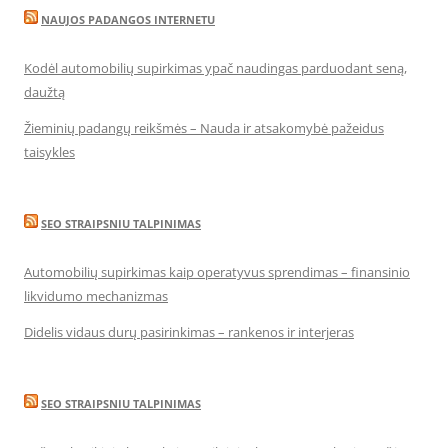
NAUJOS PADANGOS INTERNETU
Kodėl automobilių supirkimas ypač naudingas parduodant seną,
daužtą
Žieminių padangų reikšmės – Nauda ir atsakomybė pažeidus
taisykles
SEO STRAIPSNIU TALPINIMAS
Automobilių supirkimas kaip operatyvus sprendimas – finansinio
likvidumo mechanizmas
Didelis vidaus durų pasirinkimas – rankenos ir interjeras
SEO STRAIPSNIU TALPINIMAS