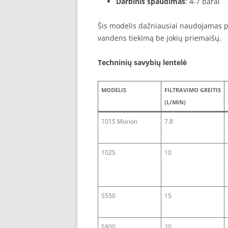
Darbinis spaudimas
: 4-7 barai
Šis modelis dažniausiai naudojamas pr
vandens tiekimą be jokių priemaišų.
Techninių savybių lentelė
MODELIS
FILTRAVIMO GREITIS
(L/MIN)
101S Morion
7.8
102S
10
S550
15
S800
20