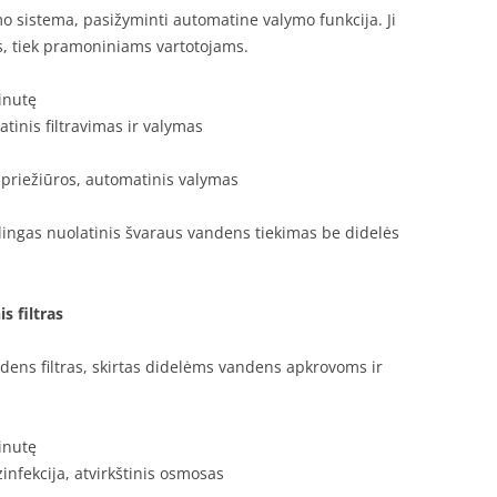
o sistema, pasižyminti automatine valymo funkcija. Ji
, tiek pramoniniams vartotojams.
minutę
atinis filtravimas ir valymas
 priežiūros, automatinis valymas
lingas nuolatinis švaraus vandens tiekimas be didelės
s filtras
ens filtras, skirtas didelėms vandens apkrovoms ir
minutę
zinfekcija, atvirkštinis osmosas