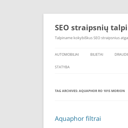
Skip
to
content
SEO straipsnių talp
Talpiname kokybiškus SEO straipsnius atga
AUTOMOBILIAI
BILIETAI
DRAUD
STATYBA
TAG ARCHIVES:
AQUAPHOR RO 101S MORION
Aquaphor filtrai