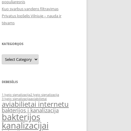
populiaresnis
Kuo svarbus vandens filtravimas
Privatus lopšelis Vilniuje – nauda ir
tėvams
KATEGORIJOS
Kategorijos
DEBESĖLIS
1 lygio signalizacija
2 lygio signalizacija
3 lygio signalizacija
aviabilietai
aviabilietai internetu
bakterijos i kanalizacija
bakterijos
kanalizacijai