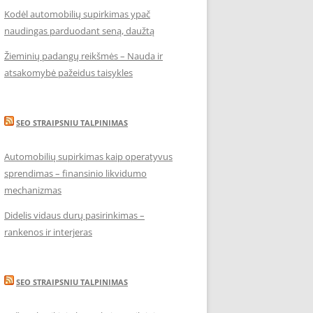
Kodėl automobilių supirkimas ypač
naudingas parduodant seną, daužtą
Žieminių padangų reikšmės – Nauda ir
atsakomybė pažeidus taisykles
SEO STRAIPSNIU TALPINIMAS
Automobilių supirkimas kaip operatyvus
sprendimas – finansinio likvidumo
mechanizmas
Didelis vidaus durų pasirinkimas –
rankenos ir interjeras
SEO STRAIPSNIU TALPINIMAS