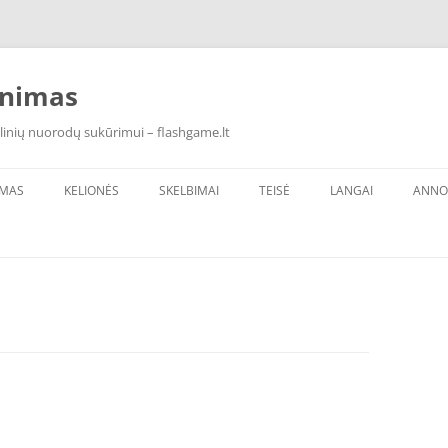
inimas
linių nuorodų sukūrimui – flashgame.lt
IMAS
KELIONĖS
SKELBIMAI
TEISĖ
LANGAI
ANNO