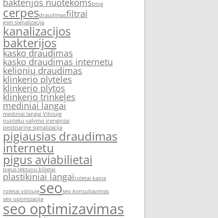
bakterijos nuotekoms
blog
cerpes
filtrai
draudimas
gsm signalizacija
kanalizacijos
bakterijos
kasko draudimas
kasko draudimas internetu
kelionių draudimas
klinkerio plyteles
klinkerio plytos
klinkerio trinkeles
mediniai langai
mediniai langai Vilniuje
nuoteku valymo irenginiai
peidziarine signalizacija
pigiausias draudimas
internetu
pigus aviabilietai
pigus lektuvu bilietai
plastikiniai langai
roletai kaina
seo
roletai vilniuje
seo konsultavimas
seo optimizacija
seo optimizavimas