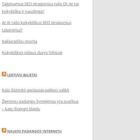
Talpinamus SEO straipsnius rašo DI: Ar tai
kokybiška ir naudinga?
Ar AI rašo kokybiškus SEO straipsnius
talpinimui?
Kaklaraiščių istorija
Kokybiškos vidaus durys Vilniuje
LEKTUVU BILIETAI
Kaip išsirinkti geriausią pelėsio valiklį
Žieminių padangų žymėjimas yra svarbus
– kaip išvengti klaidų
NAUJOS PADANGOS INTERNETU