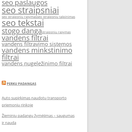
seo paslaugos
seo straipsniai
seo straipsniu rasymas
seo straipsniu talpinimas
seo tekstai
stogo danga
straipsniu rasymas
vandens filtrai
vandens filtravimo sistemos
vandens minkstinimo
filtrai
vandens nugeležinimo filtrai
PERKU PADANGAS
Auto supirkimas naudotų transporto
priemonių rinkoje
Žieminių padangų žymėjimas – saugumas
ir nauda