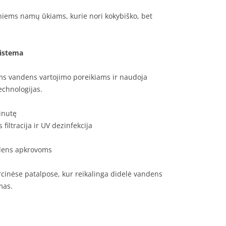
niems namų ūkiams, kurie nori kokybiško, bet
sistema
ms vandens vartojimo poreikiams ir naudoja
echnologijas.
minutę
s filtracija ir UV dezinfekcija
ndens apkrovoms
inėse patalpose, kur reikalinga didelė vandens
mas.