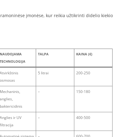
amoninėse įmonėse, kur reikia užtikrinti didelio kiekio
NAUDOJAMA
TALPA
KAINA (€)
TECHNOLOGIJA
Atvirkštinis
5 litrai
200-250
osmosas
Mechaninis,
–
150-180
anglies,
baktericidinis
Anglies ir UV
–
400-500
filtracija
Automatinė sistema
–
600-700