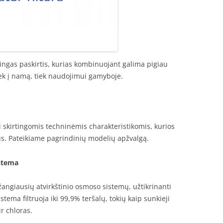
irtingas paskirtis, kurias kombinuojant galima pigiau
iek į namą, tiek naudojimui gamyboje.
i skirtingomis techninėmis charakteristikomis, kurios
ius. Pateikiame pagrindinių modelių apžvalgą.
istema
ngiausių atvirkštinio osmoso sistemų, užtikrinanti
ema filtruoja iki 99,9% teršalų, tokių kaip sunkieji
ir chloras.