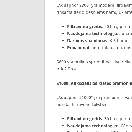
„Aquaphor S800“ yra moderni filtravim
tinkama tiek didesniems namų ūkiams
Filtravimo greitis
: 20 litrų per 
Naudojama technologija
: autom
Darbinis spaudimas
: 3-6 barai
Privalumai
: nereikalauja dažnos
S800 yra puikus sprendimas, kai reika
priežiūros.
S1000
: Aukščiausios klasės pramonini
„Aquaphor S1000“ yra pramoninis vand
aukštai filtravimo kokybei.
Filtravimo greitis
: 30 litrų per 
Naudojama technologija
: UV de