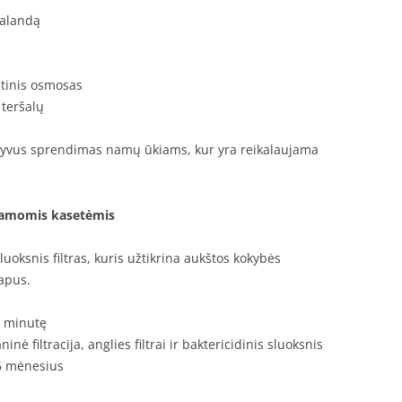
 valandą
kštinis osmosas
 teršalų
ktyvus sprendimas namų ūkiams, kur yra reikalaujama
ičiamomis kasetėmis
oksnis filtras, kuris užtikrina aukštos kokybės
tapus.
er minutę
inė filtracija, anglies filtrai ir baktericidinis sluoksnis
 6 mėnesius