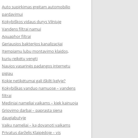
Auto supirkimas greitam automobilio
pardavimui
Kokybiškos vidaus durys Vilniuje
Vandens filtrai namui
Aquaphor filtrai
Geriausios bakterijos kanalizacijai
Įtempiamų lubų montavimo klaidos,
kurių reikėtų vengti
Naujos vasarinės padangos internetu
pigiau
Kokie netikėtumai gali iškilti kelyje?
Kokybiškas vanduo namuose – vandens
filtrai
Mediniai nameliai vaikams – kiek kainuoja
Griovimo darbai – paprasta siena
daugiabutyje
Vaikų nameliai – ką dovanoti vaikams
Privatus darželis Klaipėdoje – vis