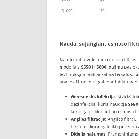
S1000
30
Nauda, sujungiant osmoso filtru
Naudojant atvirkštinio osmoso filtrus,
modeliais
S550
ir
S800
, galima pasiek
technologija puikiai šalina teršalus, t
anglies filtravimu, gali dar labiau pa
Geresnė dezinfekcija
: Atvirkšti
dezinfekcija, kurią naudoja
S550
kurie gali išlikti net po osmoso fi
Anglies filtracija
: Anglies filtrai,
teršalus, kurie gali likti po osmos
Didelis našumas
: Pramoniniams 