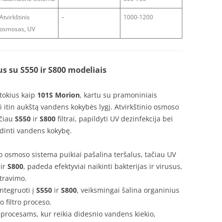
Atvirkštinis
–
1000-1200
osmosas, UV
s su S550 ir S800 modeliais
 tokius kaip
101S Morion
, kartu su pramoniniais
ti itin aukštą vandens kokybės lygį. Atvirkštinio osmoso
ačiau
S550
ir
S800
filtrai, papildyti UV dezinfekcija bei
didinti vandens kokybę.
nio osmoso sistema puikiai pašalina teršalus, tačiau UV
ir
S800
, padeda efektyviai naikinti bakterijas ir virusus,
ltravimo.
 integruoti į
S550
ir
S800
, veiksmingai šalina organinius
o filtro proceso.
procesams, kur reikia didesnio vandens kiekio,