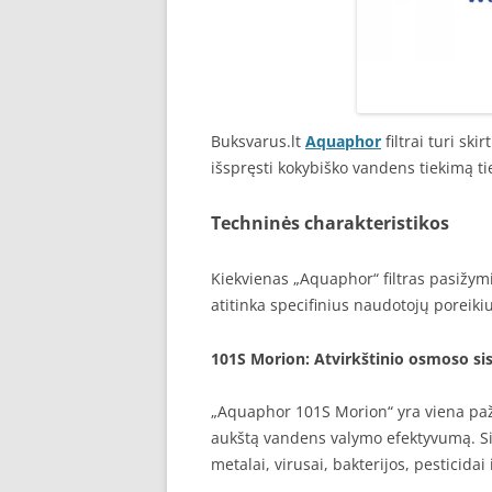
Buksvarus.lt
Aquaphor
filtrai turi sk
išspręsti kokybiško vandens tiekimą t
Techninės charakteristikos
Kiekvienas „Aquaphor“ filtras pasižym
atitinka specifinius naudotojų poreik
101S Morion
: Atvirkštinio osmoso s
„Aquaphor 101S Morion“ yra viena paža
aukštą vandens valymo efektyvumą. Sist
metalai, virusai, bakterijos, pesticidai 