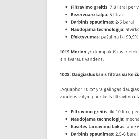
Filtravimo greitis
: 7,8 litrai per
Rezervuaro talpa
: 5 litrai
Darbinis spaudimas
: 2-6 barai
Naudojama technologija
: atvir
Efektyvumas
: pašalina iki 99,9%
101S Morion
yra kompaktiškas ir efe
itin švaraus vandens.
102S
: Daugiasluoksnis filtras su ke
„Aquaphor 102S“ yra galingas daugiaslu
vandens valymą per kelis filtravimo e
Filtravimo greitis
: iki 10 litrų p
Naudojama technologija
: mechan
Kasetės tarnavimo laikas
: apie
Darbinis spaudimas
: 2,5-6 barai