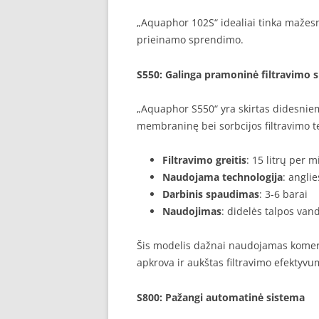
„Aquaphor 102S“ idealiai tinka mažes
prieinamo sprendimo.
S550
: Galinga pramoninė filtravimo 
„Aquaphor S550“ yra skirtas didesnie
membraninę bei sorbcijos filtravimo t
Filtravimo greitis
: 15 litrų per 
Naudojama technologija
: anglie
Darbinis spaudimas
: 3-6 barai
Naudojimas
: didelės talpos va
Šis modelis dažnai naudojamas komerc
apkrova ir aukštas filtravimo efektyvu
S800
: Pažangi automatinė sistema