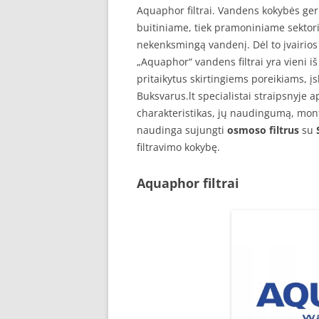
Aquaphor filtrai. Vandens kokybės geri
buitiniame, tiek pramoniniame sektoriu
nekenksmingą vandenį. Dėl to įvairios 
„Aquaphor“ vandens filtrai yra vieni i
pritaikytus skirtingiems poreikiams, į
Buksvarus.lt specialistai straipsnyje 
charakteristikas, jų naudingumą, mont
naudinga sujungti
osmoso filtrus
su
filtravimo kokybę.
Aquaphor filtrai