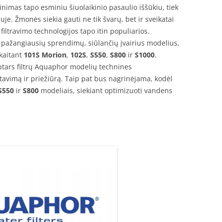
nimas tapo esminiu šiuolaikinio pasaulio iššūkiu, tiek
je. Žmonės siekia gauti ne tik švarų, bet ir sveikatai
filtravimo technologijos tapo itin populiarios.
š pažangiausių sprendimų, siūlančių įvairius modelius,
skaitant
101S Morion
,
102S
,
S550
,
S800
ir
S1000
.
aptars filtrų Aquaphor modelių technines
avimą ir priežiūrą. Taip pat bus nagrinėjama, kodėl
S550
ir
S800
modeliais, siekiant optimizuoti vandens