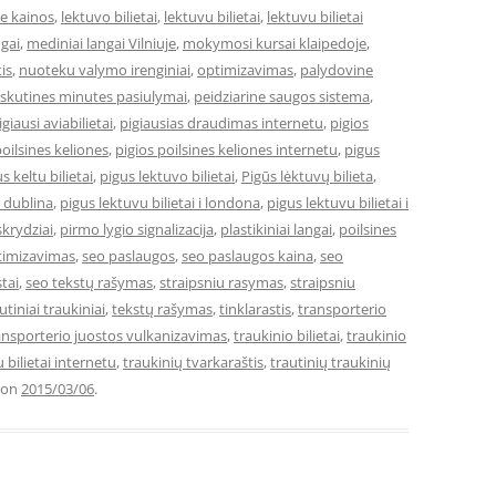
je kainos
,
lektuvo bilietai
,
lektuvu bilietai
,
lektuvu bilietai
ngai
,
mediniai langai Vilniuje
,
mokymosi kursai klaipedoje
,
is
,
nuoteku valymo irenginiai
,
optimizavimas
,
palydovine
skutines minutes pasiulymai
,
peidziarine saugos sistema
,
igiausi aviabilietai
,
pigiausias draudimas internetu
,
pigios
poilsines keliones
,
pigios poilsines keliones internetu
,
pigus
s keltu bilietai
,
pigus lektuvo bilietai
,
Pigūs lėktuvų bilieta
,
i dublina
,
pigus lektuvu bilietai i londona
,
pigus lektuvu bilietai i
skrydziai
,
pirmo lygio signalizacija
,
plastikiniai langai
,
poilsines
timizavimas
,
seo paslaugos
,
seo paslaugos kaina
,
seo
tai
,
seo tekstų rašymas
,
straipsniu rasymas
,
straipsniu
utiniai traukiniai
,
tekstų rašymas
,
tinklarastis
,
transporterio
ansporterio juostos vulkanizavimas
,
traukinio bilietai
,
traukinio
 bilietai internetu
,
traukinių tvarkaraštis
,
trautinių traukinių
on
2015/03/06
.