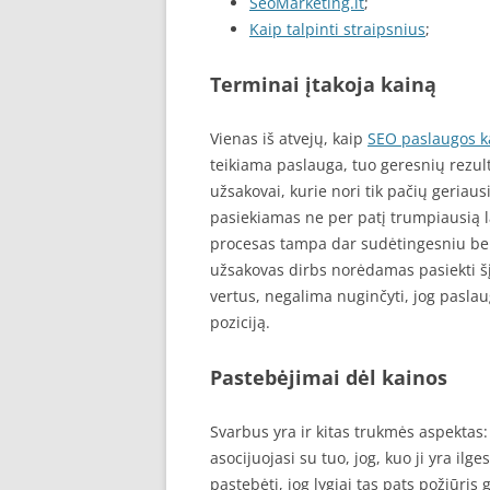
SeoMarketing.lt
;
Kaip talpinti straipsnius
;
Terminai įtakoja kainą
Vienas iš atvejų, kaip
SEO paslaugos k
teikiama paslauga, tuo geresnių rezult
užsakovai, kurie nori tik pačių geriausi
pasiekiamas ne per patį trumpiausią la
procesas tampa dar sudėtingesniu bei 
užsakovas dirbs norėdamas pasiekti šį
vertus, negalima nuginčyti, jog pasla
poziciją.
Pastebėjimai dėl kainos
Svarbus yra ir kitas trukmės aspektas
asocijuojasi su tuo, jog, kuo ji yra ilg
pastebėti, jog lygiai tas pats požiūris 