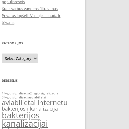
populiaresnis
Kuo svarbus vandens filtravimas
Privatus lopšelis Vilniuje – nauda ir
tėvams
KATEGORIJOS
Kategorijos
DEBESĖLIS
1 lygio signalizacija
2 lygio signalizacija
3 lygio signalizacija
aviabilietai
aviabilietai internetu
bakterijos i kanalizacija
bakterijos
kanalizacijai