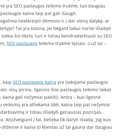
snė yra SEO paslaugos teikimo trukmė, tuo daugiau
 paslaugos kaina taip pat gali išaugti.
galima neatkreipti dėmesio ir į dar vieną dalyką: ar
tyje? Tai yra būtina, jei bėgant laikui norite išlaikyti
e siekia šio tikslo, turi ir toliau bendradarbiauti su SEO
ant,
SEO paslaugos
teikimo trukmė tęsiasi, o už tai –
i, kaip
SEO paslaugos kaina
yra įtakojama paslaugos
ais: visų pirma, ilgesnis šios paslaugos teikimo laikas
 kaina gali nežymiai pakilti). Antra – kuo ilgesnė
 veiksmų yra atliekama (dėl, kaina taip pat nežymiai
darbiavimą ir toliau išlaikyti geriausias pozicijas,
 Atsižvelgiant į tai, belieka tik daryti išvadą. Jog kuo
 didesnė ir kaina (o klientas už tai gauna dar daugiau