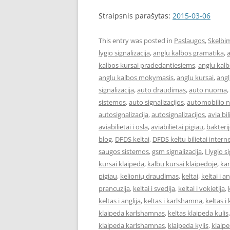
Straipsnis parašytas:
2015-03-06
This entry was posted in
Paslaugos
,
Skelbi
lygio signalizacija
,
anglu kalbos gramatika
,
a
kalbos kursai pradedantiesiems
,
anglu kalb
anglu kalbos mokymasis
,
anglu kursai
,
angl
signalizacija
,
auto draudimas
,
auto nuoma
,
sistemos
,
auto signalizacijos
,
automobilio 
autosignalizacija
,
autosignalizacijos
,
avia bil
aviabilietai i osla
,
aviabilietai pigiau
,
bakterij
blog
,
DFDS keltai
,
DFDS keltu bilietai intern
saugos sistemos
,
gsm signalizacija
,
I lygio s
kursai klaipeda
,
kalbu kursai klaipedoje
,
kan
pigiau
,
kelionių draudimas
,
keltai
,
keltai i an
prancuzija
,
keltai i svedija
,
keltai i vokietija
,
keltas i anglija
,
keltas i karlshamna
,
keltas i 
klaipeda karlshamnas
,
keltas klaipeda kulis
klaipeda karlshamnas
,
klaipeda kylis
,
klaipe