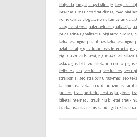
klaipeda
,
langai
,
langai vilniuje
,
langai vilniu
internetu
,
masinos draudimas
,
mediniai la
nemokamas blog'as
,
nemokamas tinklarast
saugos sistema
,
palydovine signalizacija
,
pa
peidziarine signalizacija
,
pigi auto nuoma
,
p
keliones
,
pigios pazintines keliones
,
pigios 
aviabilietai
,
pigus draudimas internetu
,
pigu
pigus lektuvu bilietai
,
pigus lektuvu bilietai 
osla
,
pigus lektuvu bilietai internetu
,
pigus 
keliones
,
seo
,
seo kaina
,
seo kainos
,
seo op
straipsniai
,
seo straipsniu rasymas
,
seo teks
talpinimas
,
svetainiu optimizavimas
,
tarpta
juostos
,
transporterio juostos jungimas
,
tr
bilietai internetu
,
traukiniu bilietai
,
traukiniu
tvarkaraščiai
,
visiems naudingi tinklarasciai