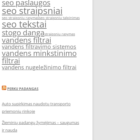
seo paslaugos
seo straipsniai
seo straipsniu rasymas
seo straipsniu talpinimas
seo tekstai
stogo danga
straipsniu rasymas
vandens filtrai
vandens filtravimo sistemos
vandens minkstinimo
filtrai
vandens nugeležinimo filtrai
PERKU PADANGAS
Auto supirkimas naudotų transporto
priemonių rinkoje
Žieminių padangų žymėjimas – saugumas
ir nauda