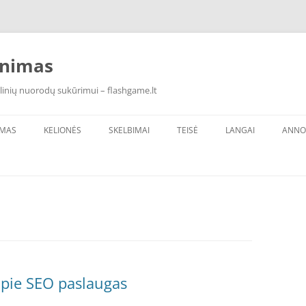
inimas
linių nuorodų sukūrimui – flashgame.lt
IMAS
KELIONĖS
SKELBIMAI
TEISĖ
LANGAI
ANNO
 apie SEO paslaugas