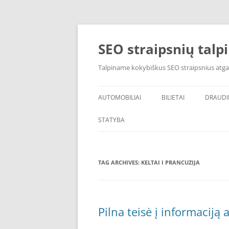
Skip
to
content
SEO straipsnių talp
Talpiname kokybiškus SEO straipsnius atga
AUTOMOBILIAI
BILIETAI
DRAUD
STATYBA
TAG ARCHIVES:
KELTAI I PRANCUZIJA
Pilna teisė į informaciją