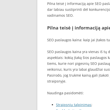
Pilna teisė į informaciją apie SEO pas
dar labiau sustiprinti dėl konkurenci
vadinamos SEO.
Pilna teisė į informaciją ap
SEO paslaugos kaina: kaip jai įtakos t
SEO paslaugos kaina yra vienas iš tų da
aspektais: kokią įtaką šios paslaugos ka
tiems, kurie nori pigesnių SEO pasla
veiksniui, kuris yra labai glaudžiai su
Pasirodo, jog trukmė kainą gali įtakoti 
straipsnyje.
Naudinga pasidomėti:
Straipsniu talpinimas
;