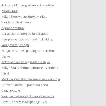
Auto supirkimas greitam automobilio
pardavimui
Kokybiškos vidaus durys Vilniuje
Vandens filtrai namui
Aquaphor filtrai
Geriausios bakterijos kanalizacijai
Įtempiamų lubų montavimo klaidos,
kurių reikėtų vengti
Naujos vasarinės padangos internetu
pigiau
Kokie netikėtumai gali iškilti kelyje?
Kokybiškas vanduo namuose – vandens
filtrai
Mediniai nameliai vaikams – kiek kainuoja
Griovimo darbai – paprasta siena
daugiabutyje
Vaikų nameliai – ką dovanoti vaikams
Privatus darželis Klaipėdoje – vis