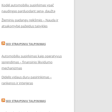
Kodėl automobilių supirkimas ypač
naudingas parduodant seną, daužtą
Žieminių padangų reikšmės – Nauda ir
atsakomybė pažeidus taisykles
SEO STRAIPSNIU TALPINIMAS
Automobilių supirkimas kaip operatyvus
sprendimas – finansinio likvidumo
mechanizmas
Didelis vidaus durų pasirinkimas –
rankenos ir interjeras
SEO STRAIPSNIU TALPINIMAS