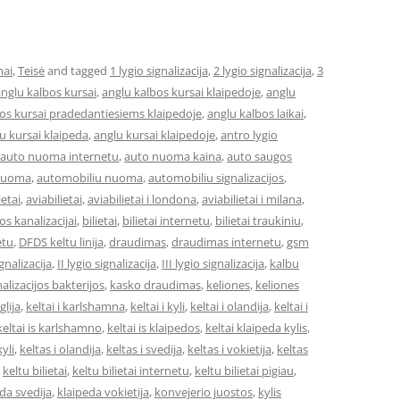
mai
,
Teisė
and tagged
1 lygio signalizacija
,
2 lygio signalizacija
,
3
nglu kalbos kursai
,
anglu kalbos kursai klaipedoje
,
anglu
os kursai pradedantiesiems klaipedoje
,
anglu kalbos laikai
,
u kursai klaipeda
,
anglu kursai klaipedoje
,
antro lygio
auto nuoma internetu
,
auto nuoma kaina
,
auto saugos
nuoma
,
automobiliu nuoma
,
automobiliu signalizacijos
,
ietai
,
aviabilietai
,
aviabilietai i londona
,
aviabilietai i milana
,
os kanalizacijai
,
bilietai
,
bilietai internetu
,
bilietai traukiniu
,
etu
,
DFDS keltu linija
,
draudimas
,
draudimas internetu
,
gsm
ignalizacija
,
II lygio signalizacija
,
III lygio signalizacija
,
kalbu
alizacijos bakterijos
,
kasko draudimas
,
keliones
,
keliones
glija
,
keltai i karlshamna
,
keltai i kyli
,
keltai i olandija
,
keltai i
keltai is karlshamno
,
keltai is klaipedos
,
keltai klaipeda kylis
,
kyli
,
keltas i olandija
,
keltas i svedija
,
keltas i vokietija
,
keltas
,
keltu bilietai
,
keltu bilietai internetu
,
keltu bilietai pigiau
,
da svedija
,
klaipeda vokietija
,
konvejerio juostos
,
kylis