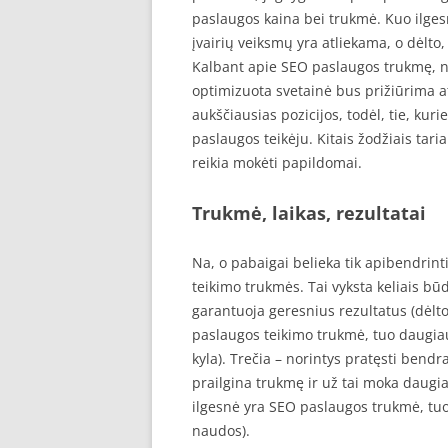
paslaugos kaina bei trukmė. Kuo ilge
įvairių veiksmų yra atliekama, o dėlto,
Kalbant apie SEO paslaugos trukmę, ne
optimizuota svetainė bus prižiūrima atei
aukščiausias pozicijos, todėl, tie, kuri
paslaugos teikėju. Kitais žodžiais tari
reikia mokėti papildomai.
Trukmė, laikas, rezultatai
Na, o pabaigai belieka tik apibendrint
teikimo trukmės. Tai vyksta keliais būd
garantuoja geresnius rezultatus (dėlto,
paslaugos teikimo trukmė, tuo daugiau
kyla). Trečia – norintys pratęsti bendra
prailgina trukmę ir už tai moka daugiau.
ilgesnė yra SEO paslaugos trukmė, tuo
naudos).