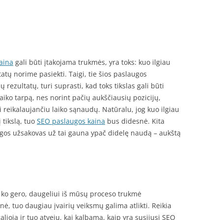
aina
gali būti įtakojama trukmės, yra toks: kuo ilgiau
atų norime pasiekti. Taigi, tie šios paslaugos
ų rezultatų, turi suprasti, kad toks tikslas gali būti
iko tarpą, nes norint pačių aukščiausių pozicijų,
reikalaujančiu laiko sąnaudų. Natūralu, jog kuo ilgiau
 tikslą, tuo
SEO paslaugos kaina
bus didesnė. Kita
ugos užsakovas už tai gauna ypač didelę naudą – aukštą
: ko gero, daugeliui iš mūsų proceso trukmė
esnė, tuo daugiau įvairių veiksmų galima atlikti. Reikia
galioja ir tuo atveju, kai kalbama, kaip yra susijusi SEO