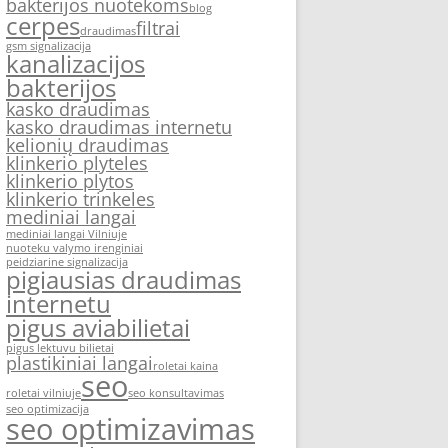
bakterijos nuotekoms
blog
cerpes
filtrai
draudimas
gsm signalizacija
kanalizacijos
bakterijos
kasko draudimas
kasko draudimas internetu
kelionių draudimas
klinkerio plyteles
klinkerio plytos
klinkerio trinkeles
mediniai langai
mediniai langai Vilniuje
nuoteku valymo irenginiai
peidziarine signalizacija
pigiausias draudimas
internetu
pigus aviabilietai
pigus lektuvu bilietai
plastikiniai langai
roletai kaina
seo
roletai vilniuje
seo konsultavimas
seo optimizacija
seo optimizavimas