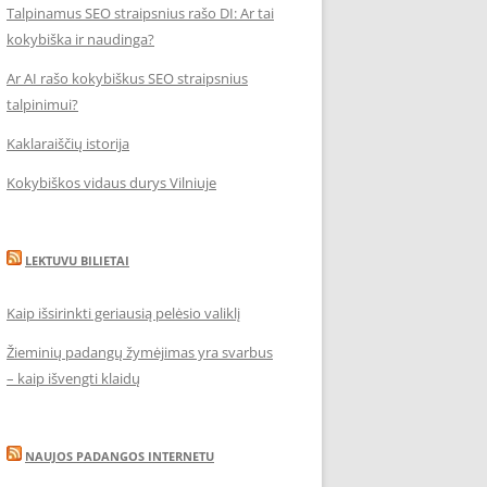
Talpinamus SEO straipsnius rašo DI: Ar tai
kokybiška ir naudinga?
Ar AI rašo kokybiškus SEO straipsnius
talpinimui?
Kaklaraiščių istorija
Kokybiškos vidaus durys Vilniuje
LEKTUVU BILIETAI
Kaip išsirinkti geriausią pelėsio valiklį
Žieminių padangų žymėjimas yra svarbus
– kaip išvengti klaidų
NAUJOS PADANGOS INTERNETU