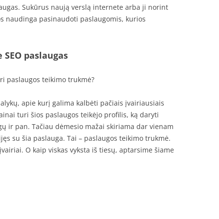
laugas. Sukūrus naują verslą internete arba ji norint
jos naudinga pasinaudoti paslaugomis, kurios
ie SEO paslaugas
uri paslaugos teikimo trukmė?
lykų, apie kurį galima kalbėti pačiais įvairiausiais
inai turi šios paslaugos teikėjo profilis, ką daryti
ugų ir pan. Tačiau dėmesio mažai skiriama dar vienam
sijęs su šia paslauga. Tai – paslaugos teikimo trukmė.
įvairiai. O kaip viskas vyksta iš tiesų, aptarsime šiame