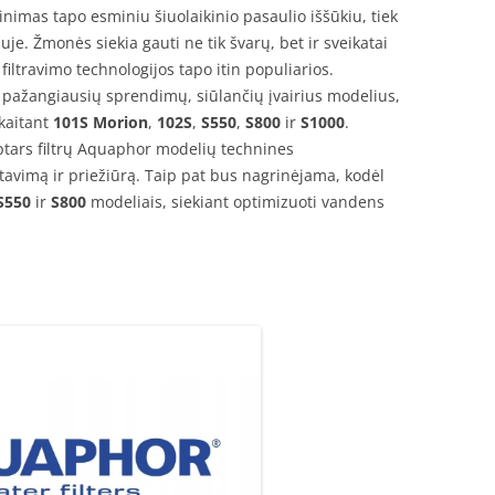
nimas tapo esminiu šiuolaikinio pasaulio iššūkiu, tiek
je. Žmonės siekia gauti ne tik švarų, bet ir sveikatai
filtravimo technologijos tapo itin populiarios.
š pažangiausių sprendimų, siūlančių įvairius modelius,
skaitant
101S Morion
,
102S
,
S550
,
S800
ir
S1000
.
aptars filtrų Aquaphor modelių technines
avimą ir priežiūrą. Taip pat bus nagrinėjama, kodėl
S550
ir
S800
modeliais, siekiant optimizuoti vandens