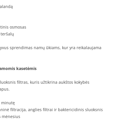
 valandą
kštinis osmosas
 teršalų
ktyvus sprendimas namų ūkiams, kur yra reikalaujama
ičiamomis kasetėmis
oksnis filtras, kuris užtikrina aukštos kokybės
tapus.
er minutę
inė filtracija, anglies filtrai ir baktericidinis sluoksnis
 6 mėnesius