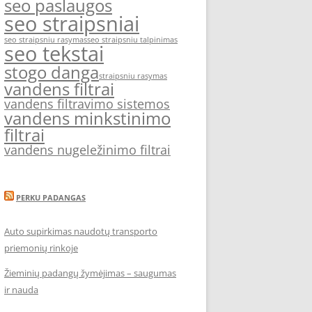
seo paslaugos
seo straipsniai
seo straipsniu rasymas
seo straipsniu talpinimas
seo tekstai
stogo danga
straipsniu rasymas
vandens filtrai
vandens filtravimo sistemos
vandens minkstinimo
filtrai
vandens nugeležinimo filtrai
PERKU PADANGAS
Auto supirkimas naudotų transporto
priemonių rinkoje
Žieminių padangų žymėjimas – saugumas
ir nauda