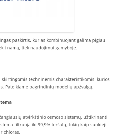
irtingas paskirtis, kurias kombinuojant galima pigiau
iek į namą, tiek naudojimui gamyboje.
i skirtingomis techninėmis charakteristikomis, kurios
ius. Pateikiame pagrindinių modelių apžvalgą.
istema
ngiausių atvirkštinio osmoso sistemų, užtikrinanti
ema filtruoja iki 99,9% teršalų, tokių kaip sunkieji
ir chloras.