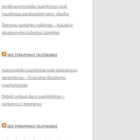
Kodėl automobilių supirkimas ypač
naudingas parduodant seną, daužtą
Žieminių padangų reikšmės – Nauda ir
atsakomybė pažeidus taisykles
SEO STRAIPSNIU TALPINIMAS
Automobilių supirkimas kaip operatyvus
sprendimas – finansinio likvidumo
mechanizmas
Didelis vidaus durų pasirinkimas –
rankenos ir interjeras
SEO STRAIPSNIU TALPINIMAS