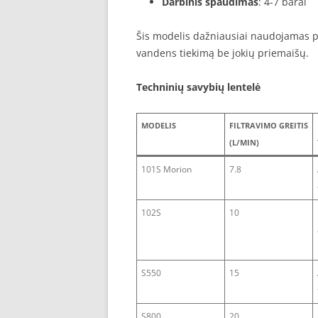
Darbinis spaudimas
: 4-7 barai
Šis modelis dažniausiai naudojamas pr
vandens tiekimą be jokių priemaišų.
Techninių savybių lentelė
MODELIS
FILTRAVIMO GREITIS
(L/MIN)
101S Morion
7.8
102S
10
S550
15
S800
20