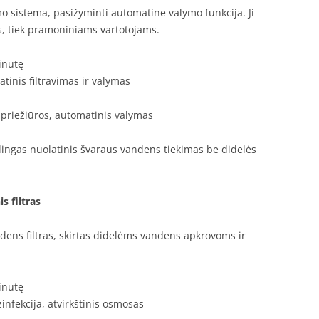
o sistema, pasižyminti automatine valymo funkcija. Ji
, tiek pramoniniams vartotojams.
minutę
atinis filtravimas ir valymas
 priežiūros, automatinis valymas
lingas nuolatinis švaraus vandens tiekimas be didelės
s filtras
ens filtras, skirtas didelėms vandens apkrovoms ir
minutę
zinfekcija, atvirkštinis osmosas