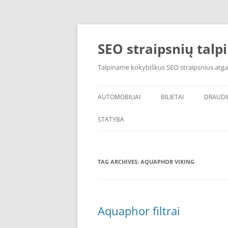
Skip
to
content
SEO straipsnių talp
Talpiname kokybiškus SEO straipsnius atga
AUTOMOBILIAI
BILIETAI
DRAUD
STATYBA
TAG ARCHIVES:
AQUAPHOR VIKING
Aquaphor filtrai