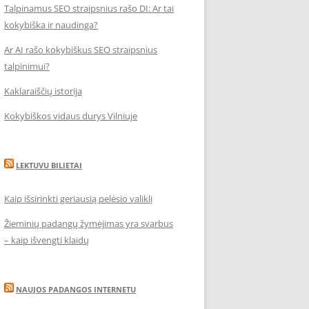
Talpinamus SEO straipsnius rašo DI: Ar tai
kokybiška ir naudinga?
Ar AI rašo kokybiškus SEO straipsnius
talpinimui?
Kaklaraiščių istorija
Kokybiškos vidaus durys Vilniuje
LEKTUVU BILIETAI
Kaip išsirinkti geriausią pelėsio valiklį
Žieminių padangų žymėjimas yra svarbus
– kaip išvengti klaidų
NAUJOS PADANGOS INTERNETU