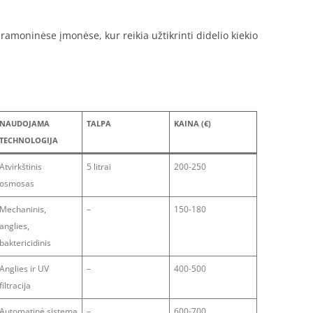
amoninėse įmonėse, kur reikia užtikrinti didelio kiekio
NAUDOJAMA
TALPA
KAINA (€)
TECHNOLOGIJA
Atvirkštinis
5 litrai
200-250
osmosas
Mechaninis,
–
150-180
anglies,
baktericidinis
Anglies ir UV
–
400-500
filtracija
Automatinė sistema
–
600-700