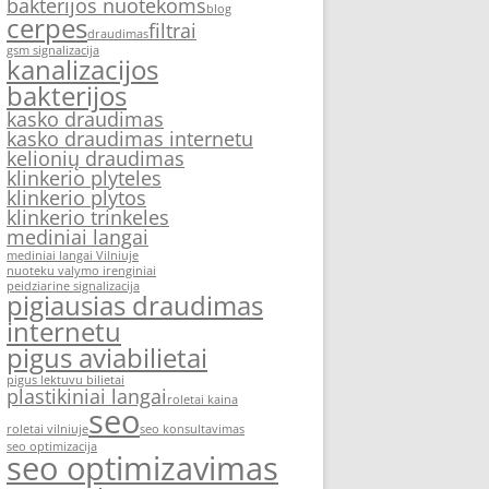
bakterijos nuotekoms
blog
cerpes
filtrai
draudimas
gsm signalizacija
kanalizacijos
bakterijos
kasko draudimas
kasko draudimas internetu
kelionių draudimas
klinkerio plyteles
klinkerio plytos
klinkerio trinkeles
mediniai langai
mediniai langai Vilniuje
nuoteku valymo irenginiai
peidziarine signalizacija
pigiausias draudimas
internetu
pigus aviabilietai
pigus lektuvu bilietai
plastikiniai langai
roletai kaina
seo
roletai vilniuje
seo konsultavimas
seo optimizacija
seo optimizavimas