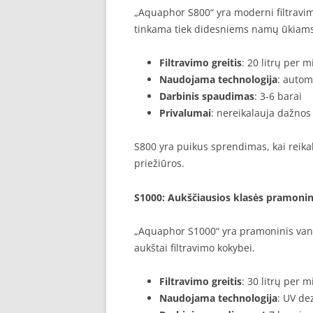
„Aquaphor S800“ yra moderni filtravim
tinkama tiek didesniems namų ūkiams
Filtravimo greitis
: 20 litrų per 
Naudojama technologija
: autom
Darbinis spaudimas
: 3-6 barai
Privalumai
: nereikalauja dažnos
S800 yra puikus sprendimas, kai reika
priežiūros.
S1000
: Aukščiausios klasės pramonini
„Aquaphor S1000“ yra pramoninis vand
aukštai filtravimo kokybei.
Filtravimo greitis
: 30 litrų per 
Naudojama technologija
: UV de