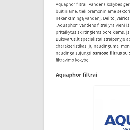
Aquaphor filtrai. Vandens kokybės geri
buitiniame, tiek pramoniniame sektoriu
nekenksmingą vandenį. Dėl to įvairios 
„Aquaphor“ vandens filtrai yra vieni i
pritaikytus skirtingiems poreikiams, į
Buksvarus.lt specialistai straipsnyje 
charakteristikas, jų naudingumą, mont
naudinga sujungti
osmoso filtrus
su
filtravimo kokybę.
Aquaphor filtrai