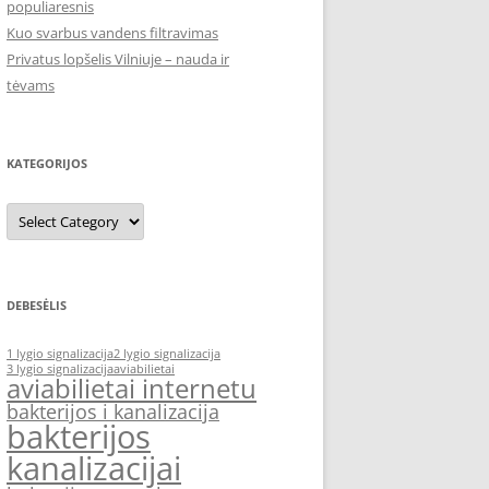
populiaresnis
Kuo svarbus vandens filtravimas
Privatus lopšelis Vilniuje – nauda ir
tėvams
KATEGORIJOS
Kategorijos
DEBESĖLIS
1 lygio signalizacija
2 lygio signalizacija
3 lygio signalizacija
aviabilietai
aviabilietai internetu
bakterijos i kanalizacija
bakterijos
kanalizacijai