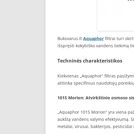
Buksvarus.lt
Aquaphor
filtrai turi sk
išspręsti kokybiško vandens tiekimą t
Techninės charakteristikos
Kiekvienas „Aquaphor“ filtras pasižym
atitinka specifinius naudotojų poreik
101S Morion
: Atvirkštinio osmoso s
„Aquaphor 101S Morion“ yra viena paža
aukštą vandens valymo efektyvumą. Sist
metalai, virusai, bakterijos, pesticidai 