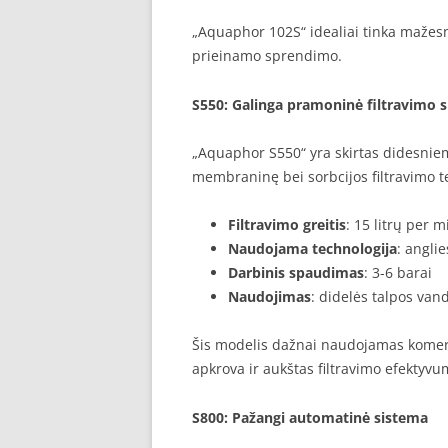
„Aquaphor 102S“ idealiai tinka mažes
prieinamo sprendimo.
S550
: Galinga pramoninė filtravimo 
„Aquaphor S550“ yra skirtas didesnie
membraninę bei sorbcijos filtravimo t
Filtravimo greitis
: 15 litrų per 
Naudojama technologija
: anglie
Darbinis spaudimas
: 3-6 barai
Naudojimas
: didelės talpos va
Šis modelis dažnai naudojamas komerc
apkrova ir aukštas filtravimo efektyvu
S800
: Pažangi automatinė sistema