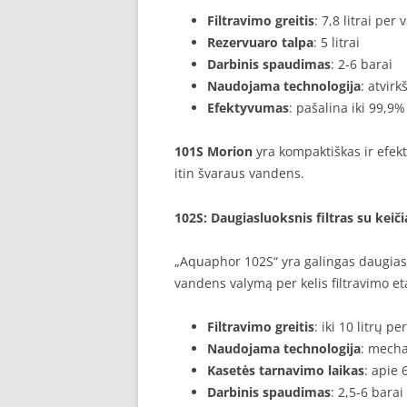
Filtravimo greitis
: 7,8 litrai per
Rezervuaro talpa
: 5 litrai
Darbinis spaudimas
: 2-6 barai
Naudojama technologija
: atvir
Efektyvumas
: pašalina iki 99,9%
101S Morion
yra kompaktiškas ir efe
itin švaraus vandens.
102S
: Daugiasluoksnis filtras su ke
„Aquaphor 102S“ yra galingas daugiaslu
vandens valymą per kelis filtravimo e
Filtravimo greitis
: iki 10 litrų p
Naudojama technologija
: mechan
Kasetės tarnavimo laikas
: apie
Darbinis spaudimas
: 2,5-6 barai