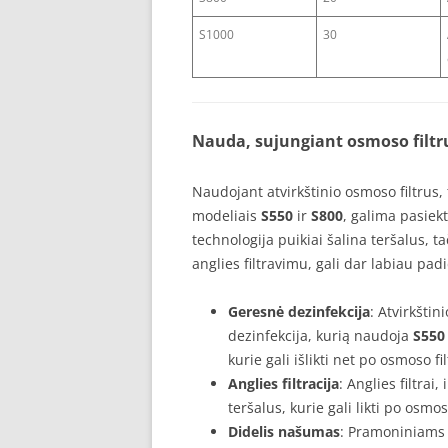
S1000
30
Nauda, sujungiant osmoso filtru
Naudojant atvirkštinio osmoso filtrus,
modeliais
S550
ir
S800
, galima pasiek
technologija puikiai šalina teršalus, t
anglies filtravimu, gali dar labiau pa
Geresnė dezinfekcija
: Atvirkšti
dezinfekcija, kurią naudoja
S550
kurie gali išlikti net po osmoso fi
Anglies filtracija
: Anglies filtrai,
teršalus, kurie gali likti po osmos
Didelis našumas
: Pramoniniams 