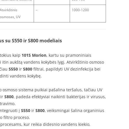
Atvirkštinis
–
1000-1200
osmosas, UV
s su S550 ir S800 modeliais
 tokius kaip
101S Morion
, kartu su pramoniniais
ti itin aukštą vandens kokybės lygį. Atvirkštinio osmoso
ačiau
S550
ir
S800
filtrai, papildyti UV dezinfekcija bei
didinti vandens kokybę.
nio osmoso sistema puikiai pašalina teršalus, tačiau UV
ir
S800
, padeda efektyviai naikinti bakterijas ir virusus,
ltravimo.
 integruoti į
S550
ir
S800
, veiksmingai šalina organinius
o filtro proceso.
procesams, kur reikia didesnio vandens kiekio,