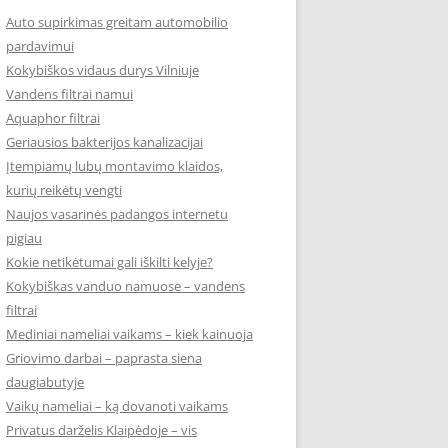
Auto supirkimas greitam automobilio
pardavimui
Kokybiškos vidaus durys Vilniuje
Vandens filtrai namui
Aquaphor filtrai
Geriausios bakterijos kanalizacijai
Įtempiamų lubų montavimo klaidos,
kurių reikėtų vengti
Naujos vasarinės padangos internetu
pigiau
Kokie netikėtumai gali iškilti kelyje?
Kokybiškas vanduo namuose – vandens
filtrai
Mediniai nameliai vaikams – kiek kainuoja
Griovimo darbai – paprasta siena
daugiabutyje
Vaikų nameliai – ką dovanoti vaikams
Privatus darželis Klaipėdoje – vis