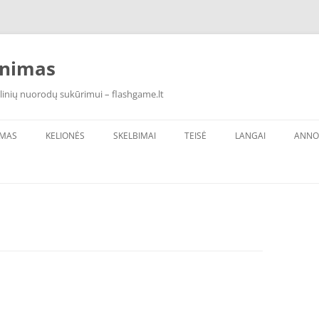
inimas
linių nuorodų sukūrimui – flashgame.lt
IMAS
KELIONĖS
SKELBIMAI
TEISĖ
LANGAI
ANNO