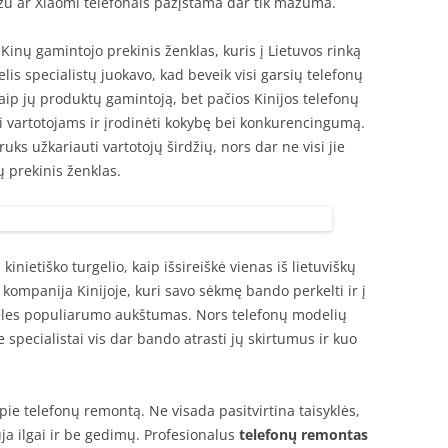
Meizu ar Xiaomi telefonais pažįstama dar tik mažuma.
Kinų gamintojo prekinis ženklas, kuris į Lietuvos rinką
lis specialistų juokavo, kad beveik visi garsių telefonų
kaip jų produktų gamintoją, bet pačios Kinijos telefonų
ti vartotojams ir įrodinėti kokybę bei konkurencingumą.
uks užkariauti vartotojų širdžių, nors dar ne visi jie
 prekinis ženklas.
kinietiško turgelio, kaip išsireiškė vienas iš lietuviškų
 kompanija Kinijoje, kuri savo sėkmę bando perkelti ir į
ideles populiarumo aukštumas. Nors telefonų modelių
 specialistai vis dar bando atrasti jų skirtumus ir kuo
ie telefonų remontą. Ne visada pasitvirtina taisyklės,
ja ilgai ir be gedimų. Profesionalus
telefonų remontas