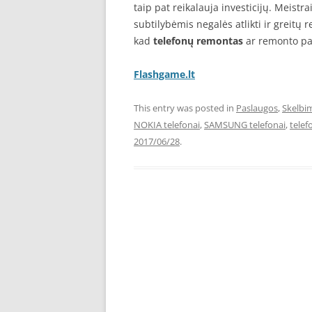
taip pat reikalauja investicijų. Meistr
subtilybėmis negalės atlikti ir greit
kad
telefonų remontas
ar remonto pas
Flashgame.lt
This entry was posted in
Paslaugos
,
Skelbi
NOKIA telefonai
,
SAMSUNG telefonai
,
telef
2017/06/28
.