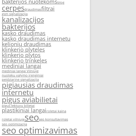
bakterijos nuotekoms
blog
cerpes
filtrai
draudimas
gsm signalizacija
kanalizacijos
bakterijos
kasko draudimas
kasko draudimas internetu
kelionių draudimas
klinkerio plyteles
klinkerio plytos
klinkerio trinkeles
mediniai langai
mediniai langai Vilniuje
nuoteku valymo irenginiai
peidziarine signalizacija
pigiausias draudimas
internetu
pigus aviabilietai
pigus lektuvu bilietai
plastikiniai langai
roletai kaina
seo
roletai vilniuje
seo konsultavimas
seo optimizacija
seo optimizavimas