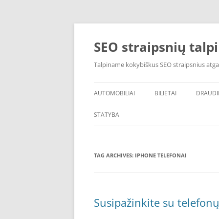
Skip
to
content
SEO straipsnių talp
Talpiname kokybiškus SEO straipsnius atga
AUTOMOBILIAI
BILIETAI
DRAUD
STATYBA
TAG ARCHIVES:
IPHONE TELEFONAI
Susipažinkite su telefon