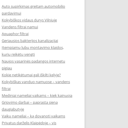
Auto supirkimas greitam automobilio
pardavimui
Kokybiškos vidaus durys Vilniuje
Vandens filtrai namui
Aquaphor filtrai
Geriausios bakterijos kanalizacijai
Įtempiamų lubų montavimo klaidos,
kurių reikėtų vengti
Naujos vasarinės padangos internetu
pigiau
Kokie netikėtumai gali iškilti kelyje?
Kokybiškas vanduo namuose – vandens
filtrai
Mediniai nameliai vaikams – kiek kainuoja
Griovimo darbai – paprasta siena
daugiabutyje
Vaikų nameliai – ką dovanoti vaikams
Privatus darželis Klaipėdoje – vis