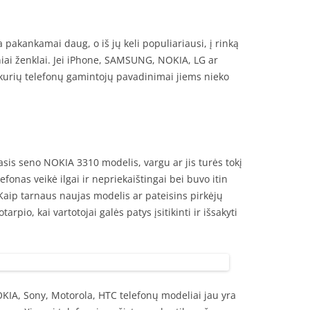
pakankamai daug, o iš jų keli populiariausi, į rinką
niai ženklai. Jei iPhone, SAMSUNG, NOKIA, LG ar
i kurių telefonų gamintojų pavadinimai jiems nieko
sis seno NOKIA 3310 modelis, vargu ar jis turės tokį
efonas veikė ilgai ir nepriekaištingai bei buvo itin
 Kaip tarnaus naujas modelis ar pateisins pirkėjų
rpio, kai vartotojai galės patys įsitikinti ir išsakyti
IA, Sony, Motorola, HTC telefonų modeliai jau yra