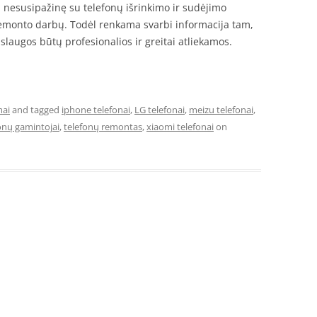
ai nesusipažinę su telefonų išrinkimo ir sudėjimo
ų remonto darbų. Todėl renkama svarbi informacija tam,
laugos būtų profesionalios ir greitai atliekamos.
mai
and tagged
iphone telefonai
,
LG telefonai
,
meizu telefonai
,
onų gamintojai
,
telefonų remontas
,
xiaomi telefonai
on