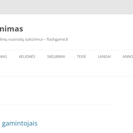
inimas
linių nuorodų sukūrimui – flashgame.lt
IMAS
KELIONĖS
SKELBIMAI
TEISĖ
LANGAI
ANNO
ų gamintojais