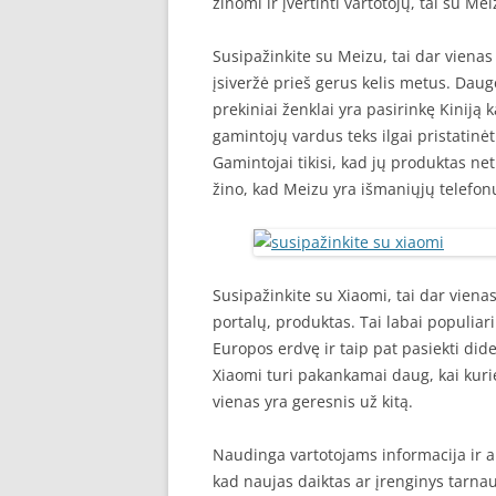
žinomi ir įvertinti vartotojų, tai su 
Susipažinkite su Meizu, tai dar vienas 
įsiveržė prieš gerus kelis metus. Dauge
prekiniai ženklai yra pasirinkę Kiniją 
gamintojų vardus teks ilgai pristatinė
Gamintojai tikisi, kad jų produktas netr
žino, kad Meizu yra išmaniųjų telefonų
Susipažinkite su Xiaomi, tai dar vienas 
portalų, produktas. Tai labai populiari
Europos erdvę ir taip pat pasiekti d
Xiaomi turi pakankamai daug, kai kurie
vienas yra geresnis už kitą.
Naudinga vartotojams informacija ir ap
kad naujas daiktas ar įrenginys tarnau