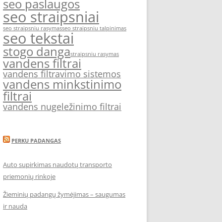
seo paslaugos
seo straipsniai
seo straipsniu rasymas
seo straipsniu talpinimas
seo tekstai
stogo danga
straipsniu rasymas
vandens filtrai
vandens filtravimo sistemos
vandens minkstinimo
filtrai
vandens nugeležinimo filtrai
PERKU PADANGAS
Auto supirkimas naudotų transporto
priemonių rinkoje
Žieminių padangų žymėjimas – saugumas
ir nauda