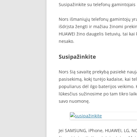
Susipažinkite su telefonų gamintojais
Nors išmaniųjų telefonų gamintojų yra 
išdrįsta žengti ir mažiau žinomi preki
HUAWEI žino daugelis lietuvių, tai ka
nesako.
Susipažinkite
Nors šią savaitę prekybą pasiekė nauja
pasisekimą, kokį turėjo kadaise, kai tel
populiarus dėl ilgo baterijos veikimo.
lūkesčius sužinosime po tam tikro laikota
savo nuomonę.
Jei SAMSUNG, iPhone, HUAWEI, LG, NOK