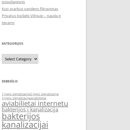
populiaresnis
Kuo svarbus vandens filtravimas
Privatus lopšelis Vilniuje – nauda ir
tėvams
KATEGORIJOS
Kategorijos
DEBESĖLIS
1 lygio signalizacija
2 lygio signalizacija
3 lygio signalizacija
aviabilietai
aviabilietai internetu
bakterijos i kanalizacija
bakterijos
kanalizacijai