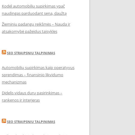
Kodėl automobilių supirkimas ypač
naudingas parduodant seną, daužtą
Žieminių padangų reikšmės – Nauda ir
atsakomybė pažeidus taisykles
SEO STRAIPSNIU TALPINIMAS
Automobilių supirkimas kaip operatyvus
sprendimas – finansinio likvidumo
mechanizmas
Didelis vidaus durų pasirinkimas –
rankenos ir interjeras
SEO STRAIPSNIU TALPINIMAS