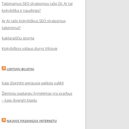
Talpinamus SEO straipsnius rašo DI: Ar tai
kokybiška ir naudinga?
Ar AI rašo kokybiškus SEO straipsnius
talpinimui?
Kaklaraiščių istorija
Kokybiškos vidaus durys Vilniuje
LEKTUVU BILIETAI
Kaip išsirinkti geriausią pelėsio valiklį
Žieminių padangų žymėjimas yra svarbus
– kaip išvengti klaidų
NAUJOS PADANGOS INTERNETU