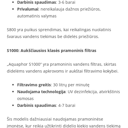
Darbinis spaudimas
: 3-6 barai
Privalumai
: nereikalauja dažnos priežiūros,
automatinis valymas
S800 yra puikus sprendimas, kai reikalingas nuolatinis
švaraus vandens tiekimas be didelės priežiūros.
S1000
: Aukščiausios klasės pramoninis filtras
„Aquaphor S1000“ yra pramoninis vandens filtras, skirtas
didelėms vandens apkrovoms ir aukštai filtravimo kokybei.
Filtravimo greitis
: 30 litrų per minutę
Naudojama technologija
: UV dezinfekcija, atvirkštinis
osmosas
Darbinis spaudimas
: 4-7 barai
Šis modelis dažniausiai naudojamas pramoninėse
įmonėse, kur reikia užtikrinti didelio kiekio vandens tiekimą