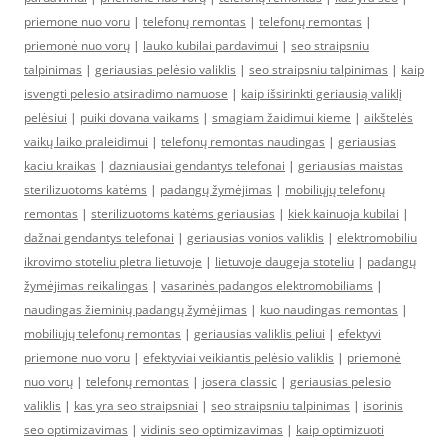
priemone nuo voru
|
telefonų remontas
|
telefonų remontas
|
priemonė nuo vorų
|
lauko kubilai pardavimui
|
seo straipsniu
talpinimas
|
geriausias pelėsio valiklis
|
seo straipsniu talpinimas
|
kaip
isvengti pelesio atsiradimo namuose
|
kaip išsirinkti geriausią valiklį
pelėsiui
|
puiki dovana vaikams
|
smagiam žaidimui kieme
|
aikštelės
vaikų laiko praleidimui
|
telefonų remontas naudingas
|
geriausias
kaciu kraikas
|
dazniausiai gendantys telefonai
|
geriausias maistas
sterilizuotoms katėms
|
padangų žymėjimas
|
mobiliųjų telefonų
remontas
|
sterilizuotoms katėms geriausias
|
kiek kainuoja kubilai
|
dažnai gendantys telefonai
|
geriausias vonios valiklis
|
elektromobiliu
ikrovimo stoteliu pletra lietuvoje
|
lietuvoje daugeja stoteliu
|
padangų
žymėjimas reikalingas
|
vasarinės padangos elektromobiliams
|
naudingas žieminių padangų žymėjimas
|
kuo naudingas remontas
|
mobiliųjų telefonų remontas
|
geriausias valiklis peliui
|
efektyvi
priemone nuo voru
|
efektyviai veikiantis pelėsio valiklis
|
priemonė
nuo vorų
|
telefonų remontas
|
josera classic
|
geriausias pelesio
valiklis
|
kas yra seo straipsniai
|
seo straipsniu talpinimas
|
isorinis
seo optimizavimas
|
vidinis seo optimizavimas
|
kaip optimizuoti