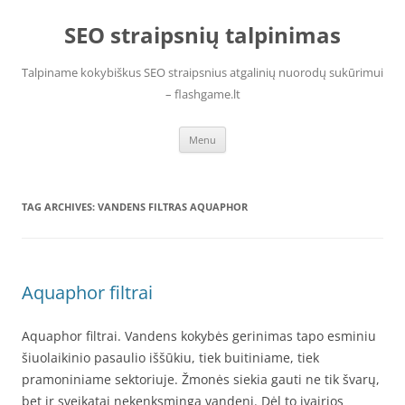
Skip
to
SEO straipsnių talpinimas
content
Talpiname kokybiškus SEO straipsnius atgalinių nuorodų sukūrimui
– flashgame.lt
Menu
TAG ARCHIVES:
VANDENS FILTRAS AQUAPHOR
Aquaphor filtrai
Aquaphor filtrai. Vandens kokybės gerinimas tapo esminiu
šiuolaikinio pasaulio iššūkiu, tiek buitiniame, tiek
pramoniniame sektoriuje. Žmonės siekia gauti ne tik švarų,
bet ir sveikatai nekenksmingą vandenį. Dėl to įvairios