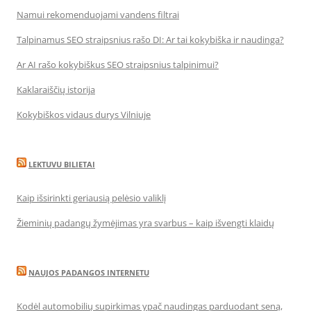
Namui rekomenduojami vandens filtrai
Talpinamus SEO straipsnius rašo DI: Ar tai kokybiška ir naudinga?
Ar AI rašo kokybiškus SEO straipsnius talpinimui?
Kaklaraiščių istorija
Kokybiškos vidaus durys Vilniuje
LEKTUVU BILIETAI
Kaip išsirinkti geriausią pelėsio valiklį
Žieminių padangų žymėjimas yra svarbus – kaip išvengti klaidų
NAUJOS PADANGOS INTERNETU
Kodėl automobilių supirkimas ypač naudingas parduodant seną,