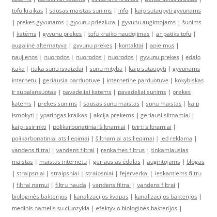
tofu kraikas
|
sausas maistas sunims
|
info
|
kaip sutaupyti gyvunams
|
prekes gyvunams
|
gyvunu prieziura
|
gyvunu augintojams
|
šunims
|
katėms
|
gyvunu prekes
|
tofu kraiko naudojimas
|
ar patiks tofu
|
augalinė alternatyva
|
gyvunu prekes
|
kontaktai
|
apie mus
|
naujienos
|
nuorodos
|
nuorodos
|
nuorodos
|
gyvunu prekes
|
edalo
itaka
|
itaka sunu isvaizdai
|
sunu mityba
|
kaip sutaupyti
|
gyvunams
internetu
|
geriausia parduotuve
|
internetine parduotuve
|
kokybiskas
ir subalansuotas
|
pavadeliai katems
|
pavadeliai sunims
|
prekes
katems
|
prekes sunims
|
sausas sunu maistas
|
sunu maistas
|
kaip
ismokyti
|
ypatingas kraikas
|
akcija prekems
|
geriausi siltnamiai
|
kaip issirinkti
|
polikarbonatiniai šiltnamiai
|
tvirti siltnamiai
|
polikarbonatiniai atsiliepimai
|
šiltnamiai atsiliepimai
|
led reklama
|
vandens filtrai
|
vandens filtrai
|
renkamės filtrus
|
tinkamiausias
maistas
|
maistas internetu
|
geriausias ėdalas
|
augintojams
|
blogas
|
straipsniai
|
straipsniai
|
straipsniai
|
fejerverkai
|
ieskantiems filtru
|
filtrai namui
|
filtru nauda
|
vandens filtrai
|
vandens filtrai
|
biologinės bakterijos
|
kanalizacijos kvapas
|
kanalizacijos bakterijos
|
medinis namelis su ciuozykla
|
efektyvio biologinės bakterijos
|