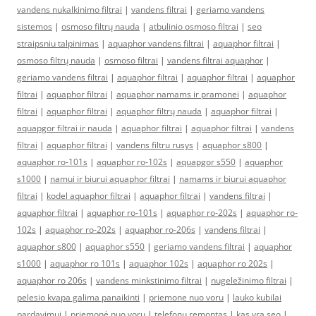
vandens nukalkinimo filtrai
|
vandens filtrai
|
geriamo vandens
sistemos
|
osmoso filtrų nauda
|
atbulinio osmoso filtrai
|
seo
straipsniu talpinimas
|
aquaphor vandens filtrai
|
aquaphor filtrai
|
osmoso filtrų nauda
|
osmoso filtrai
|
vandens filtrai aquaphor
|
geriamo vandens filtrai
|
aquaphor filtrai
|
aquaphor filtrai
|
aquaphor
filtrai
|
aquaphor filtrai
|
aquaphor namams ir pramonei
|
aquaphor
filtrai
|
aquaphor filtrai
|
aquaphor filtrų nauda
|
aquaphor filtrai
|
aquapgor filtrai ir nauda
|
aquaphor filtrai
|
aquaphor filtrai
|
vandens
filtrai
|
aquaphor filtrai
|
vandens filtru rusys
|
aquaphor s800
|
aquaphor ro-101s
|
aquaphor ro-102s
|
aquapgor s550
|
aquaphor
s1000
|
namui ir biurui aquaphor filtrai
|
namams ir biurui aquaphor
filtrai
|
kodel aquaphor filtrai
|
aquaphor filtrai
|
vandens filtrai
|
aquaphor filtrai
|
aquaphor ro-101s
|
aquaphor ro-202s
|
aquaphor ro-
102s
|
aquaphor ro-202s
|
aquaphor ro-206s
|
vandens filtrai
|
aquaphor s800
|
aquaphor s550
|
geriamo vandens filtrai
|
aquaphor
s1000
|
aquaphor ro 101s
|
aquaphor 102s
|
aquaphor ro 202s
|
aquaphor ro 206s
|
vandens minkstinimo filtrai
|
nugeležinimo filtrai
|
pelesio kvapa galima panaikinti
|
priemone nuo voru
|
lauko kubilai
pardavimui
|
priemonė nuo vorų
|
telefonų remontas
|
kas yra seo
|