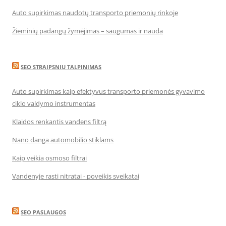
Auto supirkimas naudotų transporto priemonių rinkoje
Žieminių padangų žymėjimas – saugumas ir nauda
SEO STRAIPSNIU TALPINIMAS
Auto supirkimas kaip efektyvus transporto priemonės gyvavimo
ciklo valdymo instrumentas
Klaidos renkantis vandens filtrą
Nano danga automobilio stiklams
Kaip veikia osmoso filtrai
Vandenyje rasti nitratai - poveikis sveikatai
SEO PASLAUGOS