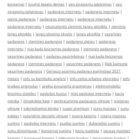
konservai
|
isvalyti tepalo demes
|
seo straipsniu talpinimas
|
seo
straipsniu talpinimas
|
padangos internetu
|
padangos internetu
|
pigios padangos
|
padangos internetu
|
padangos internetu
|
padangos internetu
|
neuzsalantis zieminis langu ploviklis
|
zieminis
langu ploviklis
|
langu plovimo skystis
|
langu ploviklis
|
vasarines
padangos
|
ziemines padangos
|
padangos pigiau
|
padangos
internetu
|
nuo kada keiciamos padangos
|
ziemines padangos
|
vasarines padangos
|
padangu pasirinkimas
|
nuo kada keiciamos
padangos
|
ziemines padangos
|
vasarines padangos
|
Kiek kainuoja
vasarines padangos
|
Geriausi asariniu padangu gamintojai 2021
metais
|
tofu su bambuko anglimi
|
tofu zalios arbatos ekstraktu
|
tofu
kraikas originalus
|
prekiu gyvunams grazinimas
|
elektromobiliu
krovimo stoteles
|
paskolos bustui
|
mini paskolos internetu
|
kaciu
mityba
|
išmokykite katę
|
perkraustymo paslaugos vilniuje
|
meistras
vilniuje
|
odontologijos klinika
|
super premium
|
sunu maistas
|
sunu
edalas
|
valandinis darzelis vilniuje
|
josera katems
|
josera maistas
sunims
|
paskolos internetu
|
guoliai sunims
|
dubeneliai sunims
|
sunu dziovintuvai
|
konservai sunims
|
kaciu tualetas
|
sausas maistas
katems
|
konservai katems
|
silikoninis kraikas
|
bentonitinis kraikas
|