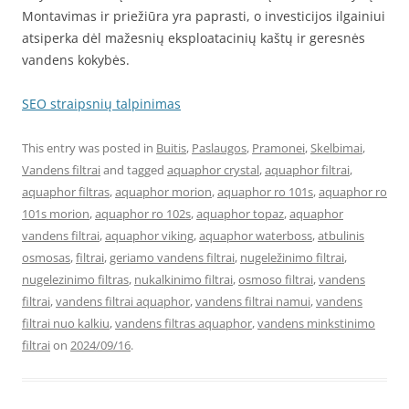
Montavimas ir priežiūra yra paprasti, o investicijos ilgainiui
atsiperka dėl mažesnių eksploatacinių kaštų ir geresnės
vandens kokybės.
SEO straipsnių talpinimas
This entry was posted in
Buitis
,
Paslaugos
,
Pramonei
,
Skelbimai
,
Vandens filtrai
and tagged
aquaphor crystal
,
aquaphor filtrai
,
aquaphor filtras
,
aquaphor morion
,
aquaphor ro 101s
,
aquaphor ro
101s morion
,
aquaphor ro 102s
,
aquaphor topaz
,
aquaphor
vandens filtrai
,
aquaphor viking
,
aquaphor waterboss
,
atbulinis
osmosas
,
filtrai
,
geriamo vandens filtrai
,
nugeležinimo filtrai
,
nugelezinimo filtras
,
nukalkinimo filtrai
,
osmoso filtrai
,
vandens
filtrai
,
vandens filtrai aquaphor
,
vandens filtrai namui
,
vandens
filtrai nuo kalkiu
,
vandens filtras aquaphor
,
vandens minkstinimo
filtrai
on
2024/09/16
.