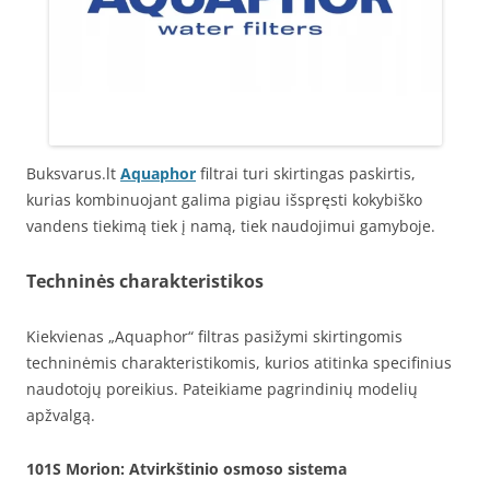
Buksvarus.lt
Aquaphor
filtrai turi skirtingas paskirtis,
kurias kombinuojant galima pigiau išspręsti kokybiško
vandens tiekimą tiek į namą, tiek naudojimui gamyboje.
Techninės charakteristikos
Kiekvienas „Aquaphor“ filtras pasižymi skirtingomis
techninėmis charakteristikomis, kurios atitinka specifinius
naudotojų poreikius. Pateikiame pagrindinių modelių
apžvalgą.
101S Morion
: Atvirkštinio osmoso sistema