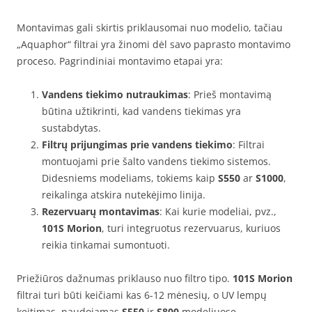
Montavimas gali skirtis priklausomai nuo modelio, tačiau
„Aquaphor“ filtrai yra žinomi dėl savo paprasto montavimo
proceso. Pagrindiniai montavimo etapai yra:
Vandens tiekimo nutraukimas
: Prieš montavimą
būtina užtikrinti, kad vandens tiekimas yra
sustabdytas.
Filtrų prijungimas prie vandens tiekimo
: Filtrai
montuojami prie šalto vandens tiekimo sistemos.
Didesniems modeliams, tokiems kaip
S550
ar
S1000
,
reikalinga atskira nutekėjimo linija.
Rezervuarų montavimas
: Kai kurie modeliai, pvz.,
101S Morion
, turi integruotus rezervuarus, kuriuos
reikia tinkamai sumontuoti.
Priežiūros dažnumas priklauso nuo filtro tipo.
101S Morion
filtrai turi būti keičiami kas 6-12 mėnesių, o UV lempų
keitimas, naudojamas
S550
ir
S800
modeliuose,