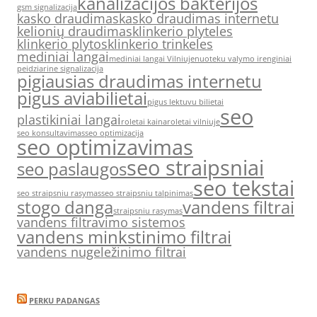
kanalizacijos bakterijos
gsm signalizacija
kasko draudimas
kasko draudimas internetu
kelionių draudimas
klinkerio plyteles
klinkerio plytos
klinkerio trinkeles
mediniai langai
mediniai langai Vilniuje
nuoteku valymo irenginiai
peidziarine signalizacija
pigiausias draudimas internetu
pigus aviabilietai
pigus lektuvu bilietai
seo
plastikiniai langai
roletai kaina
roletai vilniuje
seo konsultavimas
seo optimizacija
seo optimizavimas
seo straipsniai
seo paslaugos
seo tekstai
seo straipsniu rasymas
seo straipsniu talpinimas
stogo danga
vandens filtrai
straipsniu rasymas
vandens filtravimo sistemos
vandens minkstinimo filtrai
vandens nugeležinimo filtrai
PERKU PADANGAS