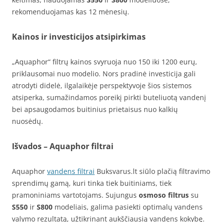
rekomenduojamas kas 12 mėnesių.
Kainos ir investicijos atsipirkimas
„Aquaphor“ filtrų kainos svyruoja nuo 150 iki 1200 eurų,
priklausomai nuo modelio. Nors pradinė investicija gali
atrodyti didelė, ilgalaikėje perspektyvoje šios sistemos
atsiperka, sumažindamos poreikį pirkti buteliuotą vandenį
bei apsaugodamos buitinius prietaisus nuo kalkių
nuosėdų.
Išvados
– Aquaphor filtrai
Aquaphor
vandens filtrai
Buksvarus.lt siūlo plačią filtravimo
sprendimų gamą, kuri tinka tiek buitiniams, tiek
pramoniniams vartotojams. Sujungus
osmoso filtrus
su
S550
ir
S800
modeliais, galima pasiekti optimalų vandens
valymo rezultatą, užtikrinant aukščiausią vandens kokybę.