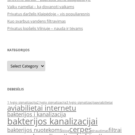
Vaikų nameliai – ką dovanoti vaikams
Privatus darželis Klaipėdoje – vis populiaresnis
Kuo svarbus vandens filtravimas
Privatus lopšelis Vilniuje – nauda ir tėvams
KATEGORIJOS
Kategorijos
DEBESĖLIS
1 lygio signalizacija
2 lygio signalizacija
3 lygio signalizacija
aviabilietai
aviabilietai internetu
bakterijos i kanalizacija
bakterijos kanalizacijai
cerpes
bakterijos nuotekoms
filtrai
blog
draudimas