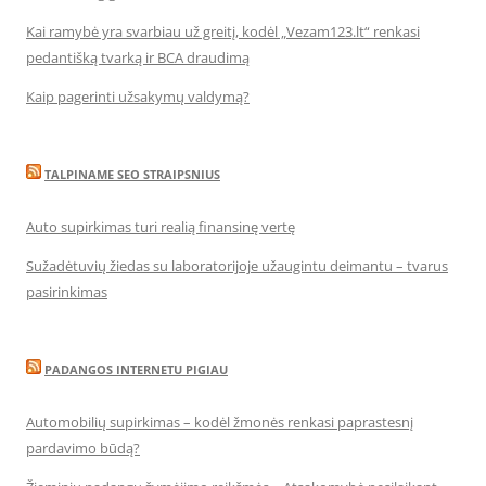
Kai ramybė yra svarbiau už greitį, kodėl „Vezam123.lt“ renkasi
pedantišką tvarką ir BCA draudimą
Kaip pagerinti užsakymų valdymą?
TALPINAME SEO STRAIPSNIUS
Auto supirkimas turi realią finansinę vertę
Sužadėtuvių žiedas su laboratorijoje užaugintu deimantu – tvarus
pasirinkimas
PADANGOS INTERNETU PIGIAU
Automobilių supirkimas – kodėl žmonės renkasi paprastesnį
pardavimo būdą?