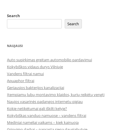
Search
Search
NAUJAUSI
Auto supirkimas greitam automobilio pardavimui
Kokybiškos vidaus durys Vilniuje
Vandens filtrai namui
Aquaphor filtrai
Geriausios bakterijos kanalizacijai
Įtempiamų lubų montavimo klaidos, kurių reikėtų vengti
Naujos vasarinės padangos internetu pigiau
Kokie netikėtumai gali iškilti kelyje?
Kokybiškas vanduo namuose – vandens filtrai
Mediniai nameliai vaikams – kiek kainuoja
Griovimo darbai – paprasta siena daugiabutyje