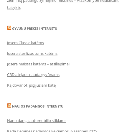
Žieminių padangų žymėjimo reikšmės – Atsakomybė nesilaikant
taisyklių
GYVUNU PREKES INTERNETU
Josera Classic katėms
Josera sterilizuotoms katėms
Josera maistas katėms – atsiliepimai
CBD aliejaus nauda gyvūnams
Ką dovanoti įsigijusiam katę
NAUJOS PADANGOS INTERNETU
Nano danga automobilio stiklams
Kada žieminės padangos keičiamos į vasarines 2025