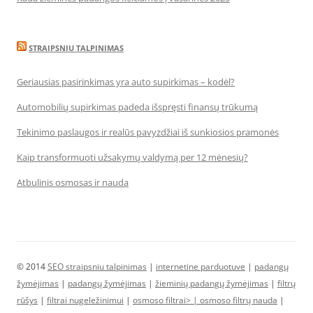
STRAIPSNIU TALPINIMAS
Geriausias pasirinkimas yra auto supirkimas – kodėl?
Automobilių supirkimas padeda išspręsti finansų trūkumą
Tekinimo paslaugos ir realūs pavyzdžiai iš sunkiosios pramonės
Kaip transformuoti užsakymų valdymą per 12 mėnesių?
Atbulinis osmosas ir nauda
© 2014
SEO straipsniu talpinimas
|
internetine parduotuve
|
padangų
žymėjimas
|
padangų žymėjimas
|
žieminių padangų žymėjimas
|
filtrų
rūšys
|
filtrai nugeležinimui
|
osmoso filtrai> |
osmoso filtrų nauda
|