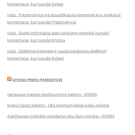
komentaras, kurį parašė Sargiai
Įrašo „Prezervatyvai yra draugiškiausia priemonė Jūsų sveikatai“
komentaras, kurį parašė Prezervatyvai
Įrašo „Svarbi informacija apie vairavimo mokyklą Auruda“
komentaras, kurį parašė Kristina
Įrašo „Skelbimai internete ir nauda patalpinus skelbimą“
komentaras, kurį parašė Robert
GYVUNU PREKIU PARDUOTUVE
Geriausias maistas sterilizuotoms katėms - JOSERA
Josera Classic katėms - Ulta premium klasės kačių maistas
Aukščiausios kokybės standartas Jūsų šuns mitybai - JOSERA