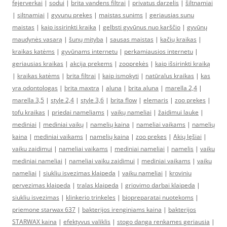
fejerverkai
|
sodui
|
brita vandens filtrai
|
privatus darzelis
|
šiltnamiai
|
siltnamiai
|
gyvunu prekes
|
maistas sunims
|
geriausias sunu
maistas
|
kaip issirinkti kraika
|
gelbsti gyvūnus nuo karščio
|
gyvūnų
maudynės vasarą
|
šunų mityba
|
sausas maistas
|
kačių kraikas
|
kraikas katėms
|
gyvūnams internetu
|
perkamiausios internetu
|
geriausias kraikas
|
akcija prekems
|
zooprekės
|
kaip išsirinkti kraiką
|
kraikas katėms
|
brita filtrai
|
kaip ismokyti
|
natūralus kraikas
|
kas
yra odontologas
|
brita maxtra
|
aluna
|
brita aluna
|
marella 2,4
|
marella 3,5
|
style 2,4
|
style 3,6
|
brita flow
|
elemaris
|
zoo prekes
|
tofu kraikas
|
priedai nameliams
|
vaikų nameliai
|
žaidimui lauke
|
mediniai
|
mediniai vaikų
|
namelių kaina
|
nameliai vaikams
|
namelių
kaina
|
mediniai vaikams
|
namelių kaina
|
zoo prekes
|
Akių lęšiai
|
vaiku zaidimui
|
nameliai vaikams
|
mediniai nameliai
|
namelis
|
vaiku
mediniai nameliai
|
nameliai vaiku zaidimui
|
mediniai vaikams
|
vaiku
nameliai
|
siukliu isvezimas klaipeda
|
vaiku nameliai
|
kroviniu
pervezimas klaipeda
|
tralas klaipeda
|
griovimo darbai klaipeda
|
siukliu isvezimas
|
klinkerio trinkeles
|
biopreparatai nuotekoms
|
priemone starwax 637
|
bakterijos irenginiams kaina
|
bakterijos
STARWAX kaina
|
efektyvus valiklis
|
stogo danga renkames geriausia
|