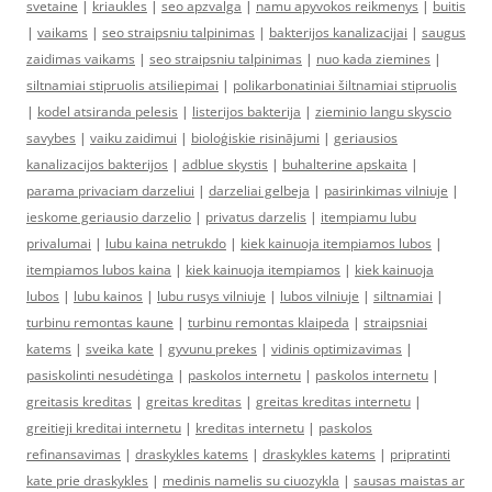
svetaine
|
kriaukles
|
seo apzvalga
|
namu apyvokos reikmenys
|
buitis
|
vaikams
|
seo straipsniu talpinimas
|
bakterijos kanalizacijai
|
saugus
zaidimas vaikams
|
seo straipsniu talpinimas
|
nuo kada ziemines
|
siltnamiai stipruolis atsiliepimai
|
polikarbonatiniai šiltnamiai stipruolis
|
kodel atsiranda pelesis
|
listerijos bakterija
|
zieminio langu skyscio
savybes
|
vaiku zaidimui
|
bioloģiskie risinājumi
|
geriausios
kanalizacijos bakterijos
|
adblue skystis
|
buhalterine apskaita
|
parama privaciam darzeliui
|
darzeliai gelbeja
|
pasirinkimas vilniuje
|
ieskome geriausio darzelio
|
privatus darzelis
|
itempiamu lubu
privalumai
|
lubu kaina netrukdo
|
kiek kainuoja itempiamos lubos
|
itempiamos lubos kaina
|
kiek kainuoja itempiamos
|
kiek kainuoja
lubos
|
lubu kainos
|
lubu rusys vilniuje
|
lubos vilniuje
|
siltnamiai
|
turbinu remontas kaune
|
turbinu remontas klaipeda
|
straipsniai
katems
|
sveika kate
|
gyvunu prekes
|
vidinis optimizavimas
|
pasiskolinti nesudėtinga
|
paskolos internetu
|
paskolos internetu
|
greitasis kreditas
|
greitas kreditas
|
greitas kreditas internetu
|
greitieji kreditai internetu
|
kreditas internetu
|
paskolos
refinansavimas
|
draskykles katems
|
draskykles katems
|
pripratinti
kate prie draskykles
|
medinis namelis su ciuozykla
|
sausas maistas ar