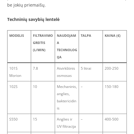
be jokių priemaišų.
Techninių savybių lentelė
MODELIS
FILTRAVIMO
NAUDOJAM
TALPA
KAINA (€)
GREITIS
A
(L/MIN)
TECHNOLOG
IJA
101S
7.8
Atvirkštinis
5 litrai
200-250
Morion
osmosas
102S
10
Mechaninis,
–
150-180
anglies,
baktericidin
is
S550
15
Anglies ir
–
400-500
UV filtracija