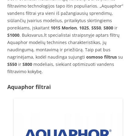
filtravimo technologijos tapo itin populiarios. „Aquaphor“
vandens filtrai yra vieni iš pažangiausių sprendimų,
siūlančių įvairius modelius, pritaikytus skirtingiems
poreikiams, įskaitant
101S Morion
,
102S
,
S550
,
S800
ir
S1000
. Buksvarus.lt specialistai straipsnyje aptars filtrų
Aquaphor modelių technines charakteristikas, jų
naudingumą, montavimą ir priežiūrą. Taip pat bus
nagrinėjama, kodėl naudinga sujungti
osmoso filtrus
su
S550
ir
S800
modeliais, siekiant optimizuoti vandens
filtravimo kokybę.
Aquaphor filtrai