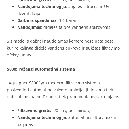
Naudojama technologija
: anglies filtracija ir UV
dezinfekcija
Darbinis spaudimas
: 3-6 barai
Naudojimas
: didelės talpos vandens apkrovoms
Šis modelis dažnai naudojamas komercinėse patalpose,
kur reikalinga didelė vandens apkrova ir aukštas filtravimo
efektyvumas.
S800
: Pažangi automatinė sistema
„Aquaphor S800“ yra moderni filtravimo sistema,
pasižyminti automatine valymo funkcija. Ji tinkama tiek
didesniems namų ūkiams, tiek pramoniniams vartotojams.
Filtravimo greitis
: 20 litrų per minutę
Naudojama technologija
: automatinis filtravimas ir
valymas