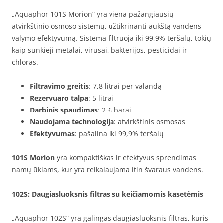
„Aquaphor 101S Morion“ yra viena pažangiausių
atvirkštinio osmoso sistemų, užtikrinanti aukštą vandens
valymo efektyvumą. Sistema filtruoja iki 99,9% teršalų, tokių
kaip sunkieji metalai, virusai, bakterijos, pesticidai ir
chloras.
Filtravimo greitis
: 7,8 litrai per valandą
Rezervuaro talpa
: 5 litrai
Darbinis spaudimas
: 2-6 barai
Naudojama technologija
: atvirkštinis osmosas
Efektyvumas
: pašalina iki 99,9% teršalų
101S Morion
yra kompaktiškas ir efektyvus sprendimas
namų ūkiams, kur yra reikalaujama itin švaraus vandens.
102S
: Daugiasluoksnis filtras su keičiamomis kasetėmis
„Aquaphor 102S“ yra galingas daugiasluoksnis filtras, kuris