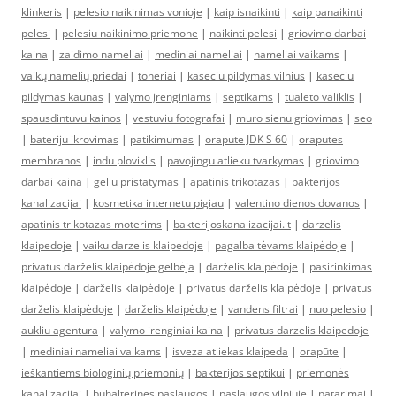
klinkeris
|
pelesio naikinimas vonioje
|
kaip isnaikinti
|
kaip panaikinti
pelesi
|
pelesiu naikinimo priemone
|
naikinti pelesi
|
griovimo darbai
kaina
|
zaidimo nameliai
|
mediniai nameliai
|
nameliai vaikams
|
vaikų namelių priedai
|
toneriai
|
kaseciu pildymas vilnius
|
kaseciu
pildymas kaunas
|
valymo įrenginiams
|
septikams
|
tualeto valiklis
|
spausdintuvu kainos
|
vestuviu fotografai
|
muro sienu griovimas
|
seo
|
bateriju ikrovimas
|
patikimumas
|
orapute JDK S 60
|
oraputes
membranos
|
indu ploviklis
|
pavojingu atlieku tvarkymas
|
griovimo
darbai kaina
|
geliu pristatymas
|
apatinis trikotazas
|
bakterijos
kanalizacijai
|
kosmetika internetu pigiau
|
valentino dienos dovanos
|
apatinis trikotazas moterims
|
bakterijoskanalizacijai.lt
|
darzelis
klaipedoje
|
vaiku darzelis klaipedoje
|
pagalba tėvams klaipėdoje
|
privatus darželis klaipėdoje gelbėja
|
darželis klaipėdoje
|
pasirinkimas
klaipėdoje
|
darželis klaipėdoje
|
privatus darželis klaipėdoje
|
privatus
darželis klaipėdoje
|
darželis klaipėdoje
|
vandens filtrai
|
nuo pelesio
|
aukliu agentura
|
valymo irenginiai kaina
|
privatus darzelis klaipedoje
|
mediniai nameliai vaikams
|
isveza atliekas klaipeda
|
orapūte
|
ieškantiems biologinių priemonių
|
bakterijos septikui
|
priemonės
kanalizacijai
|
buhalterines paslaugos
|
paslaugos vilniuje
|
patarimai
|