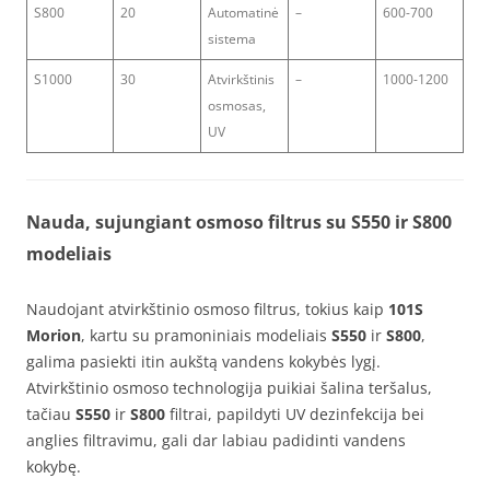
S800
20
Automatinė
–
600-700
sistema
S1000
30
Atvirkštinis
–
1000-1200
osmosas,
UV
Nauda, sujungiant osmoso filtrus su S550 ir S800
modeliais
Naudojant atvirkštinio osmoso filtrus, tokius kaip
101S
Morion
, kartu su pramoniniais modeliais
S550
ir
S800
,
galima pasiekti itin aukštą vandens kokybės lygį.
Atvirkštinio osmoso technologija puikiai šalina teršalus,
tačiau
S550
ir
S800
filtrai, papildyti UV dezinfekcija bei
anglies filtravimu, gali dar labiau padidinti vandens
kokybę.