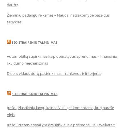
daužtą
Žieminių padangų reikšmės – Nauda ir atsakomybė pažeidus
taisykles
SEO STRAIPSNIU TALPINIMAS
Automobilių supirkimas kaip operatyvus sprendimas – finansinio
likvidumo mechanizmas
Didelis vidaus durų pasirinkimas – rankenos ir interjeras
SEO STRAIPSNIU TALPINIMAS
Įrašo „Plastikinių langų kainos Vilniuje“ komentaras, kurį parašė
Algis
Įrašo „Prezervatyvai yra draugiškiausia priemonė Jūsų sveikatai“