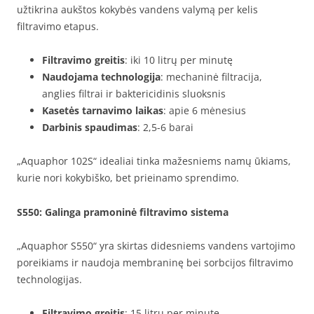
užtikrina aukštos kokybės vandens valymą per kelis
filtravimo etapus.
Filtravimo greitis
: iki 10 litrų per minutę
Naudojama technologija
: mechaninė filtracija,
anglies filtrai ir baktericidinis sluoksnis
Kasetės tarnavimo laikas
: apie 6 mėnesius
Darbinis spaudimas
: 2,5-6 barai
„Aquaphor 102S“ idealiai tinka mažesniems namų ūkiams,
kurie nori kokybiško, bet prieinamo sprendimo.
S550
: Galinga pramoninė filtravimo sistema
„Aquaphor S550“ yra skirtas didesniems vandens vartojimo
poreikiams ir naudoja membraninę bei sorbcijos filtravimo
technologijas.
Filtravimo greitis
: 15 litrų per minutę