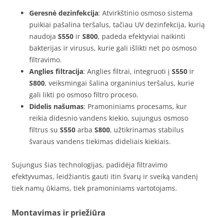
Geresnė dezinfekcija
: Atvirkštinio osmoso sistema
puikiai pašalina teršalus, tačiau UV dezinfekcija, kurią
naudoja
S550
ir
S800
, padeda efektyviai naikinti
bakterijas ir virusus, kurie gali išlikti net po osmoso
filtravimo.
Anglies filtracija
: Anglies filtrai, integruoti į
S550
ir
S800
, veiksmingai šalina organinius teršalus, kurie
gali likti po osmoso filtro proceso.
Didelis našumas
: Pramoniniams procesams, kur
reikia didesnio vandens kiekio, sujungus osmoso
filtrus su
S550
arba
S800
, užtikrinamas stabilus
švaraus vandens tiekimas dideliais kiekiais.
Sujungus šias technologijas, padidėja filtravimo
efektyvumas, leidžiantis gauti itin švarų ir sveiką vandenį
tiek namų ūkiams, tiek pramoniniams vartotojams.
Montavimas ir priežiūra