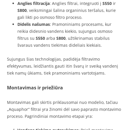
Anglies filtracija
: Anglies filtrai, integruoti į
S550
ir
S800
, veiksmingai šalina organinius teršalus, kurie
gali likti po osmoso filtro proceso.
Didelis našumas
: Pramoniniams procesams, kur
reikia didesnio vandens kiekio, sujungus osmoso
filtrus su
S550
arba
S800
, užtikrinamas stabilus
švaraus vandens tiekimas dideliais kiekiais.
Sujungus šias technologijas, padidėja filtravimo
efektyvumas, leidžiantis gauti itin švarų ir sveiką vandenį
tiek namų ūkiams, tiek pramoniniams vartotojams.
Montavimas ir priežiūra
Montavimas gali skirtis priklausomai nuo modelio, tačiau
„Aquaphor“ filtrai yra žinomi dėl savo paprasto montavimo
proceso. Pagrindiniai montavimo etapai yra: