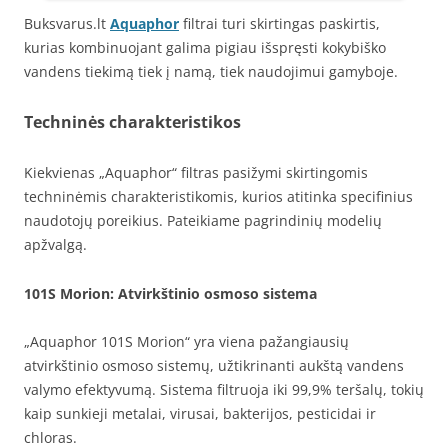
Buksvarus.lt
Aquaphor
filtrai turi skirtingas paskirtis,
kurias kombinuojant galima pigiau išspręsti kokybiško
vandens tiekimą tiek į namą, tiek naudojimui gamyboje.
Techninės charakteristikos
Kiekvienas „Aquaphor“ filtras pasižymi skirtingomis
techninėmis charakteristikomis, kurios atitinka specifinius
naudotojų poreikius. Pateikiame pagrindinių modelių
apžvalgą.
101S Morion
: Atvirkštinio osmoso sistema
„Aquaphor 101S Morion“ yra viena pažangiausių
atvirkštinio osmoso sistemų, užtikrinanti aukštą vandens
valymo efektyvumą. Sistema filtruoja iki 99,9% teršalų, tokių
kaip sunkieji metalai, virusai, bakterijos, pesticidai ir
chloras.