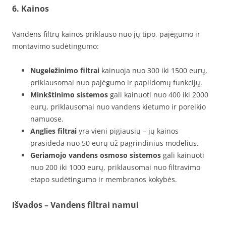
6. Kainos
Vandens filtrų kainos priklauso nuo jų tipo, pajėgumo ir
montavimo sudėtingumo:
Nugeležinimo filtrai
kainuoja nuo 300 iki 1500 eurų,
priklausomai nuo pajėgumo ir papildomų funkcijų.
Minkštinimo sistemos
gali kainuoti nuo 400 iki 2000
eurų, priklausomai nuo vandens kietumo ir poreikio
namuose.
Anglies filtrai
yra vieni pigiausių – jų kainos
prasideda nuo 50 eurų už pagrindinius modelius.
Geriamojo vandens osmoso sistemos
gali kainuoti
nuo 200 iki 1000 eurų, priklausomai nuo filtravimo
etapo sudėtingumo ir membranos kokybės.
Išvados – Vandens filtrai namui