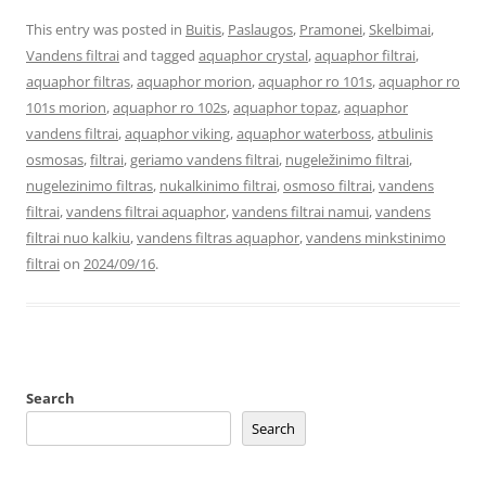
This entry was posted in
Buitis
,
Paslaugos
,
Pramonei
,
Skelbimai
,
Vandens filtrai
and tagged
aquaphor crystal
,
aquaphor filtrai
,
aquaphor filtras
,
aquaphor morion
,
aquaphor ro 101s
,
aquaphor ro
101s morion
,
aquaphor ro 102s
,
aquaphor topaz
,
aquaphor
vandens filtrai
,
aquaphor viking
,
aquaphor waterboss
,
atbulinis
osmosas
,
filtrai
,
geriamo vandens filtrai
,
nugeležinimo filtrai
,
nugelezinimo filtras
,
nukalkinimo filtrai
,
osmoso filtrai
,
vandens
filtrai
,
vandens filtrai aquaphor
,
vandens filtrai namui
,
vandens
filtrai nuo kalkiu
,
vandens filtras aquaphor
,
vandens minkstinimo
filtrai
on
2024/09/16
.
Search
Search