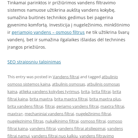
Tinkamai parinktos ir prižiūrimos vandens filtravimo
sistemos namuose užtikrina aukštą vandens kokybę,
sumažina buitinės technikos gedimus bei pagerina
gyvenimo komfortą. Investicija į nugeležinimo, minkštinimo
ir
geriamojo vandens – osmoso filtrus
ne tik užtikrina švarų
vandenį, bet ir sumažina ilgalaikes išlaidas dėl techninės
įrangos priežiūros.
SEO straipsnių talpinimas
This entry was posted in
Vandens filtrai
and tagged
atbulinio
osmoso sistemos kaina
,
atbulinis osmosas
,
atbulinis osmosas
kaina
,
atlieka vandens kokybes tyrimus
,
brita
,
brita filtrai
,
brita
filtrai kaina
,
brita maxtra
,
brita maxtra filtrai
,
brita maxtra plus
,
brita vandens filtrai
,
filtrai
,
geriamo vandens filtrai
,
maxtra filtrai
,
maxtra+
,
mechaniniai vandens filtrai
,
nugeležinimo filtrai
,
nugelezinimo filtras
,
nukalkinimo filtrai
,
osmoso filtrai
,
osmoso
filtrai kaina
,
vandens filtrai
,
vandens filtrai atsiliepimai
,
vandens
filtrai namui
,
vandens filtrai nuo kalkiu
,
vandens filtravimo