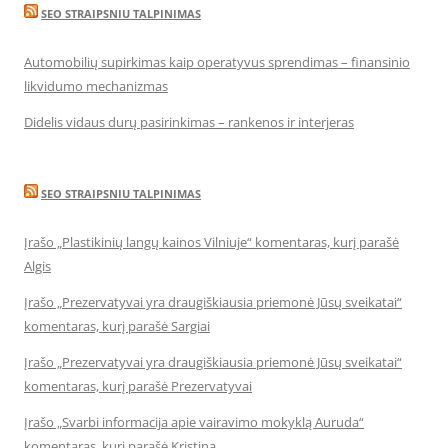
SEO STRAIPSNIU TALPINIMAS
Automobilių supirkimas kaip operatyvus sprendimas – finansinio
likvidumo mechanizmas
Didelis vidaus durų pasirinkimas – rankenos ir interjeras
SEO STRAIPSNIU TALPINIMAS
Įrašo „Plastikinių langų kainos Vilniuje“ komentaras, kurį parašė
Algis
Įrašo „Prezervatyvai yra draugiškiausia priemonė Jūsų sveikatai“
komentaras, kurį parašė Sargiai
Įrašo „Prezervatyvai yra draugiškiausia priemonė Jūsų sveikatai“
komentaras, kurį parašė Prezervatyvai
Įrašo „Svarbi informacija apie vairavimo mokyklą Auruda“
komentaras, kurį parašė Kristina