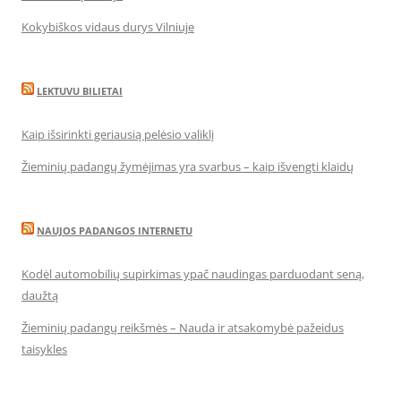
Kokybiškos vidaus durys Vilniuje
LEKTUVU BILIETAI
Kaip išsirinkti geriausią pelėsio valiklį
Žieminių padangų žymėjimas yra svarbus – kaip išvengti klaidų
NAUJOS PADANGOS INTERNETU
Kodėl automobilių supirkimas ypač naudingas parduodant seną,
daužtą
Žieminių padangų reikšmės – Nauda ir atsakomybė pažeidus
taisykles