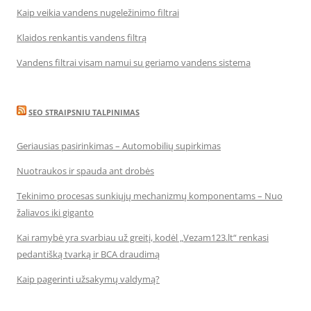
Kaip veikia vandens nugeležinimo filtrai
Klaidos renkantis vandens filtrą
Vandens filtrai visam namui su geriamo vandens sistema
SEO STRAIPSNIU TALPINIMAS
Geriausias pasirinkimas – Automobilių supirkimas
Nuotraukos ir spauda ant drobės
Tekinimo procesas sunkiųjų mechanizmų komponentams – Nuo
žaliavos iki giganto
Kai ramybė yra svarbiau už greitį, kodėl „Vezam123.lt“ renkasi
pedantišką tvarką ir BCA draudimą
Kaip pagerinti užsakymų valdymą?