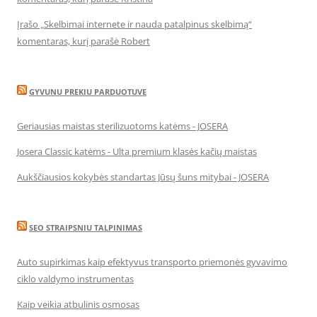
Įrašo „Skelbimai internete ir nauda patalpinus skelbimą“
komentaras, kurį parašė Robert
GYVUNU PREKIU PARDUOTUVE
Geriausias maistas sterilizuotoms katėms - JOSERA
Josera Classic katėms - Ulta premium klasės kačių maistas
Aukščiausios kokybės standartas Jūsų šuns mitybai - JOSERA
SEO STRAIPSNIU TALPINIMAS
Auto supirkimas kaip efektyvus transporto priemonės gyvavimo
ciklo valdymo instrumentas
Kaip veikia atbulinis osmosas