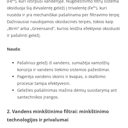
(Fe²⁺), kuri ištirpusi vandenyje. Nugeležinimo filtrų sistema
oksiduoja šią dvivalentę geležį į trivalentę (Fe³⁺), kuri
nusėda ir yra mechaniškai pašalinama per filtravimo terpę.
Dažniausiai naudojamos oksidacinės terpės, tokios kaip
„Birm“ arba „Greensand“, kurios leidžia efektyviai oksiduoti
ir pašalinti geležį.
Nauda
:
Pašalinus geležį iš vandens, sumažėja vamzdžių
korozija ir vandens tiekimo sistemos pažeidimai.
Pagerėja vandens skonis ir kvapas, o skalbimo
procesai tampa efektyvesni.
Geležies pašalinimas mažina dėmių susidarymą ant
santechnikos įrangos.
2. Vandens minkštinimo filtrai: minkštinimo
technologijos ir privalumai