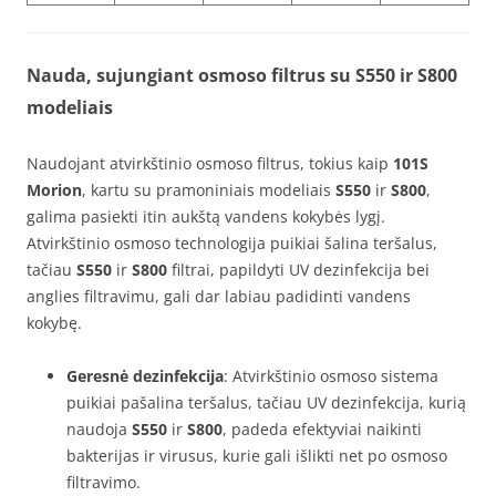
Nauda, sujungiant osmoso filtrus su S550 ir S800
modeliais
Naudojant atvirkštinio osmoso filtrus, tokius kaip
101S
Morion
, kartu su pramoniniais modeliais
S550
ir
S800
,
galima pasiekti itin aukštą vandens kokybės lygį.
Atvirkštinio osmoso technologija puikiai šalina teršalus,
tačiau
S550
ir
S800
filtrai, papildyti UV dezinfekcija bei
anglies filtravimu, gali dar labiau padidinti vandens
kokybę.
Geresnė dezinfekcija
: Atvirkštinio osmoso sistema
puikiai pašalina teršalus, tačiau UV dezinfekcija, kurią
naudoja
S550
ir
S800
, padeda efektyviai naikinti
bakterijas ir virusus, kurie gali išlikti net po osmoso
filtravimo.