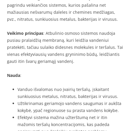
pagrindu veikiančios sistemos, kurios pašalina net
mažiausias nešvarumų daleles ir chemines medžiagas,
pvz., nitratus, sunkiuosius metalus, bakterijas ir virusus.
Veikimo principas
: Atbulinio osmoso sistemos naudoja
pusiau pralaidžią membraną, kuri leidžia vandeniui
pratekėti, tačiau sulaiko didesnes molekules ir teršalus. Tai
vienas efektyviausių vandens gryninimo būdų, leidžiantis
gauti itin švarų geriamąjį vandenį.
Nauda
:
Vanduo išvalomas nuo įvairių teršalų, įskaitant
sunkiuosius metalus, nitratus, bakterijas ir virusus.
Užtikrinamas geriamojo vandens saugumas ir aukšta
kokybė, ypač regionuose su prasta vandens kokybe.
Efektyvi sistema mažina užterštumą net ir itin
mažomis teršalų koncentracijomis, kas padeda