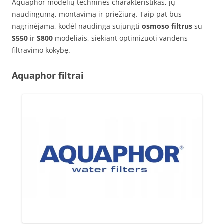
Aquaphor modelių technines charakteristikas, jų
naudingumą, montavimą ir priežiūrą. Taip pat bus
nagrinėjama, kodėl naudinga sujungti
osmoso filtrus
su
S550
ir
S800
modeliais, siekiant optimizuoti vandens
filtravimo kokybę.
Aquaphor filtrai