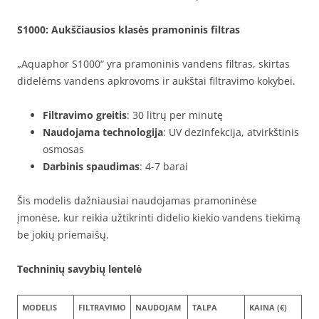
S1000
: Aukščiausios klasės pramoninis filtras
„Aquaphor S1000“ yra pramoninis vandens filtras, skirtas
didelėms vandens apkrovoms ir aukštai filtravimo kokybei.
Filtravimo greitis
: 30 litrų per minutę
Naudojama technologija
: UV dezinfekcija, atvirkštinis
osmosas
Darbinis spaudimas
: 4-7 barai
Šis modelis dažniausiai naudojamas pramoninėse
įmonėse, kur reikia užtikrinti didelio kiekio vandens tiekimą
be jokių priemaišų.
Techninių savybių lentelė
MODELIS
FILTRAVIMO
NAUDOJAM
TALPA
KAINA (€)