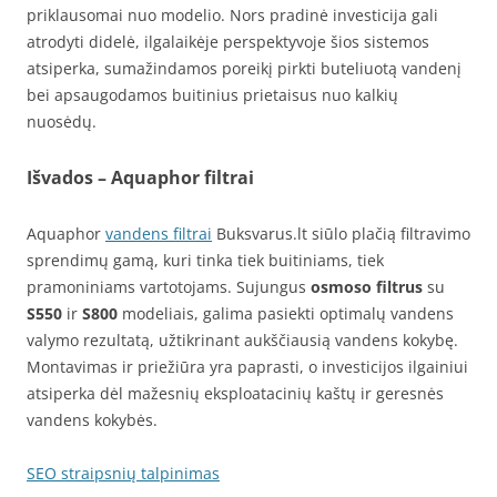
priklausomai nuo modelio. Nors pradinė investicija gali
atrodyti didelė, ilgalaikėje perspektyvoje šios sistemos
atsiperka, sumažindamos poreikį pirkti buteliuotą vandenį
bei apsaugodamos buitinius prietaisus nuo kalkių
nuosėdų.
Išvados
– Aquaphor filtrai
Aquaphor
vandens filtrai
Buksvarus.lt siūlo plačią filtravimo
sprendimų gamą, kuri tinka tiek buitiniams, tiek
pramoniniams vartotojams. Sujungus
osmoso filtrus
su
S550
ir
S800
modeliais, galima pasiekti optimalų vandens
valymo rezultatą, užtikrinant aukščiausią vandens kokybę.
Montavimas ir priežiūra yra paprasti, o investicijos ilgainiui
atsiperka dėl mažesnių eksploatacinių kaštų ir geresnės
vandens kokybės.
SEO straipsnių talpinimas