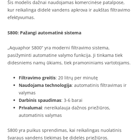
Šis modelis dažnai naudojamas komercinėse patalpose,
kur reikalinga didelė vandens apkrova ir aukštas filtravimo
efektyvumas.
S800
: Pažangi automatinė sistema
„Aquaphor S800“ yra moderni filtravimo sistema,
pasižyminti automatine valymo funkcija. Ji tinkama tiek
didesniems namų ūkiams, tiek pramoniniams vartotojams.
Filtravimo greitis
: 20 litrų per minutę
Naudojama technologija
: automatinis filtravimas ir
valymas
Darbinis spaudimas
: 3-6 barai
Privalumai
: nereikalauja dažnos priežiūros,
automatinis valymas
S800 yra puikus sprendimas, kai reikalingas nuolatinis
švaraus vandens tiekimas be didelės priežiūros.