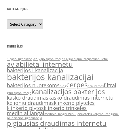
KATEGORIJOS
Kategorijos
DEBESĖLIS
1 lygio signalizacija
2 lygio signalizacija
3 lygio signalizacija
aviabilietai
aviabilietai internetu
bakterijos i kanalizacija
bakterijos kanalizacijai
cerpes
bakterijos nuotekoms
filtrai
blog
draudimas
kanalizacijos bakterijos
gsm signalizacija
kasko draudimas
kasko draudimas internetu
kelionių draudimas
klinkerio plyteles
klinkerio plytos
klinkerio trinkeles
mediniai langai
mediniai langai Vilniuje
nuoteku valymo irenginiai
peidziarine signalizacija
pigiausias draudimas internetu