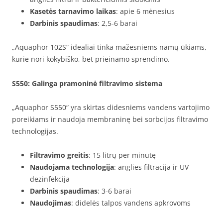
Kasetės tarnavimo laikas
: apie 6 mėnesius
Darbinis spaudimas
: 2,5-6 barai
„Aquaphor 102S“ idealiai tinka mažesniems namų ūkiams,
kurie nori kokybiško, bet prieinamo sprendimo.
S550
: Galinga pramoninė filtravimo sistema
„Aquaphor S550“ yra skirtas didesniems vandens vartojimo
poreikiams ir naudoja membraninę bei sorbcijos filtravimo
technologijas.
Filtravimo greitis
: 15 litrų per minutę
Naudojama technologija
: anglies filtracija ir UV
dezinfekcija
Darbinis spaudimas
: 3-6 barai
Naudojimas
: didelės talpos vandens apkrovoms