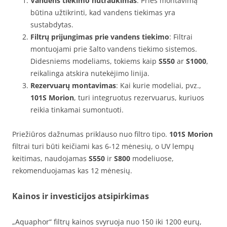
Vandens tiekimo nutraukimas
: Prieš montavimą
būtina užtikrinti, kad vandens tiekimas yra
sustabdytas.
Filtrų prijungimas prie vandens tiekimo
: Filtrai
montuojami prie šalto vandens tiekimo sistemos.
Didesniems modeliams, tokiems kaip
S550
ar
S1000
,
reikalinga atskira nutekėjimo linija.
Rezervuarų montavimas
: Kai kurie modeliai, pvz.,
101S Morion
, turi integruotus rezervuarus, kuriuos
reikia tinkamai sumontuoti.
Priežiūros dažnumas priklauso nuo filtro tipo.
101S Morion
filtrai turi būti keičiami kas 6-12 mėnesių, o UV lempų
keitimas, naudojamas
S550
ir
S800
modeliuose,
rekomenduojamas kas 12 mėnesių.
Kainos ir investicijos atsipirkimas
„Aquaphor“ filtrų kainos svyruoja nuo 150 iki 1200 eurų,