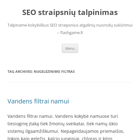
Skip
to
SEO straipsnių talpinimas
content
Talpiname kokybiškus SEO straipsnius atgalinių nuorodų sukūrimui
– flashgame.lt
Menu
TAG ARCHIVES:
NUGELEZINIMO FILTRAS
Vandens filtrai namui
Vandens filtrai namui. Vandens kokybė namuose turi
tiesioginę įtaką tiek žmonių sveikatai, tiek namų ūkio
sistemų ilgaamžiškumui. Nepageidaujamos priemaišos,
tokios kaip geležis, kalcio junginiai, chloras ir kitos