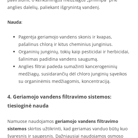
anglies dalelių, paliekant išgrynintą vandenį.
Nauda
:
Pagerėja geriamojo vandens skonis ir kvapas,
pašalinus chlorą ir kitus cheminius junginius.
Organinių junginių, tokių kaip pesticidai ir herbicidai,
šalinimas padidina vandens saugumą.
Anglies filtrai padeda sumažinti kancerogeninių
medžiagų, susidarančių dėl chloro junginių sąveikos
su organinėmis medžiagomis, koncentraciją.
4. Geriamojo vandens filtravimo sistemos:
tiesioginė nauda
Namuose naudojamos
geriamojo vandens filtravimo
sistemos
skirtos užtikrinti, kad geriamas vanduo būtų kuo
švaresnis ir saugesnis. Dažniausiai naudojamos osmoso