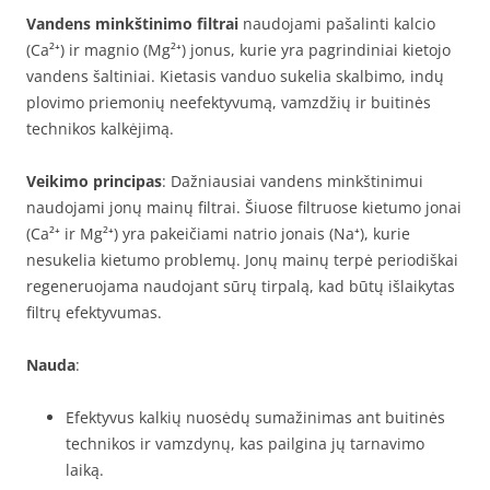
Vandens minkštinimo filtrai
naudojami pašalinti kalcio
(Ca²⁺) ir magnio (Mg²⁺) jonus, kurie yra pagrindiniai kietojo
vandens šaltiniai. Kietasis vanduo sukelia skalbimo, indų
plovimo priemonių neefektyvumą, vamzdžių ir buitinės
technikos kalkėjimą.
Veikimo principas
: Dažniausiai vandens minkštinimui
naudojami jonų mainų filtrai. Šiuose filtruose kietumo jonai
(Ca²⁺ ir Mg²⁺) yra pakeičiami natrio jonais (Na⁺), kurie
nesukelia kietumo problemų. Jonų mainų terpė periodiškai
regeneruojama naudojant sūrų tirpalą, kad būtų išlaikytas
filtrų efektyvumas.
Nauda
:
Efektyvus kalkių nuosėdų sumažinimas ant buitinės
technikos ir vamzdynų, kas pailgina jų tarnavimo
laiką.