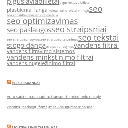
pigus aviabilietai
pigus lektuvu bilietai
seo
plastikiniai langai
roletai kaina
roletai vilniuje
seo konsultavimas
seo optimizacija
seo optimizavimas
seo straipsniai
seo paslaugos
seo tekstai
seo straipsniu rasymas
seo straipsniu talpinimas
stogo danga
vandens filtrai
straipsniu rasymas
vandens filtravimo sistemos
vandens minkstinimo filtrai
vandens nugeležinimo filtrai
PERKU PADANGAS
Auto supirkimas naudotų transporto priemonių rinkoje
Žieminių padangų žymėjimas – saugumas ir nauda
SEO STRAIPSNIU TALPINIMAS