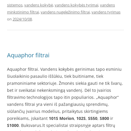
sistemos
,
vandens kokybė
,
vandens kokybės tyrimai
,
vandens
minkstinimo filtrai
,
vandens nugeležinimo filtrai
,
vandens tyrimas
on
2024/10/08
.
Aquaphor filtrai
Aquaphor filtrai. Vandens kokybės gerinimas tapo esminiu
šiuolaikinio pasaulio iššūkiu, tiek buitiniame, tiek
pramoniniame sektoriuje. Žmonės siekia gauti ne tik švarų,
bet ir sveikatai nekenksmingą vandenį. Dėl to įvairios
filtravimo technologijos tapo itin populiarios. „Aquaphor“
vandens filtrai yra vieni iš pažangiausių sprendimų,
siūlančių įvairius modelius, pritaikytus skirtingiems
poreikiams, įskaitant
101S Morion
,
102S
,
S550
,
S800
ir
S1000
. Buksvarus.lt specialistai straipsnyje aptars filtrų