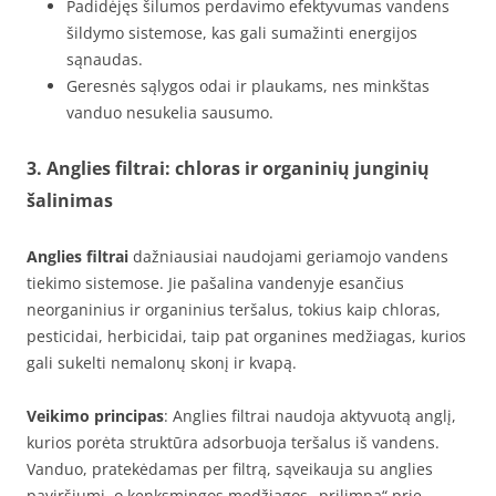
Padidėjęs šilumos perdavimo efektyvumas vandens
šildymo sistemose, kas gali sumažinti energijos
sąnaudas.
Geresnės sąlygos odai ir plaukams, nes minkštas
vanduo nesukelia sausumo.
3. Anglies filtrai: chloras ir organinių junginių
šalinimas
Anglies filtrai
dažniausiai naudojami geriamojo vandens
tiekimo sistemose. Jie pašalina vandenyje esančius
neorganinius ir organinius teršalus, tokius kaip chloras,
pesticidai, herbicidai, taip pat organines medžiagas, kurios
gali sukelti nemalonų skonį ir kvapą.
Veikimo principas
: Anglies filtrai naudoja aktyvuotą anglį,
kurios porėta struktūra adsorbuoja teršalus iš vandens.
Vanduo, pratekėdamas per filtrą, sąveikauja su anglies
paviršiumi, o kenksmingos medžiagos „prilimpa“ prie