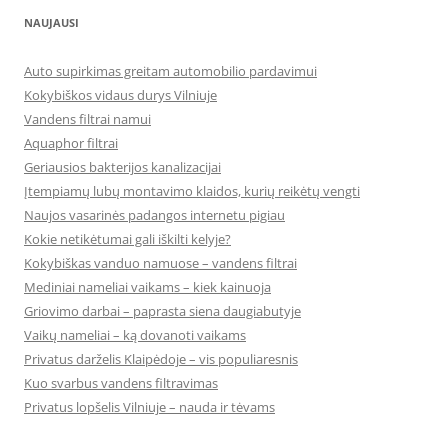
NAUJAUSI
Auto supirkimas greitam automobilio pardavimui
Kokybiškos vidaus durys Vilniuje
Vandens filtrai namui
Aquaphor filtrai
Geriausios bakterijos kanalizacijai
Įtempiamų lubų montavimo klaidos, kurių reikėtų vengti
Naujos vasarinės padangos internetu pigiau
Kokie netikėtumai gali iškilti kelyje?
Kokybiškas vanduo namuose – vandens filtrai
Mediniai nameliai vaikams – kiek kainuoja
Griovimo darbai – paprasta siena daugiabutyje
Vaikų nameliai – ką dovanoti vaikams
Privatus darželis Klaipėdoje – vis populiaresnis
Kuo svarbus vandens filtravimas
Privatus lopšelis Vilniuje – nauda ir tėvams