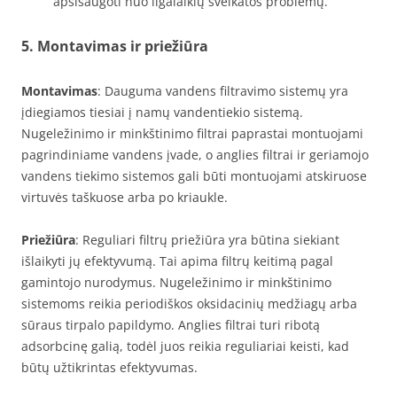
apsisaugoti nuo ilgalaikių sveikatos problemų.
5. Montavimas ir priežiūra
Montavimas
: Dauguma vandens filtravimo sistemų yra
įdiegiamos tiesiai į namų vandentiekio sistemą.
Nugeležinimo ir minkštinimo filtrai paprastai montuojami
pagrindiniame vandens įvade, o anglies filtrai ir geriamojo
vandens tiekimo sistemos gali būti montuojami atskiruose
virtuvės taškuose arba po kriaukle.
Priežiūra
: Reguliari filtrų priežiūra yra būtina siekiant
išlaikyti jų efektyvumą. Tai apima filtrų keitimą pagal
gamintojo nurodymus. Nugeležinimo ir minkštinimo
sistemoms reikia periodiškos oksidacinių medžiagų arba
sūraus tirpalo papildymo. Anglies filtrai turi ribotą
adsorbcinę galią, todėl juos reikia reguliariai keisti, kad
būtų užtikrintas efektyvumas.