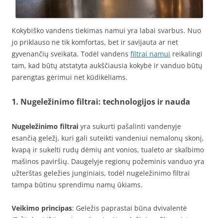
Kokybiško vandens tiekimas namui yra labai svarbus. Nuo
jo priklauso ne tik komfortas, bet ir savijauta ar net
gyvenančių sveikata. Todėl vandens
filtrai namui
reikalingi
tam, kad būtų atstatyta aukščiausia kokybė ir vanduo būtų
parengtas gėrimui net kūdikėliams.
1. Nugeležinimo filtrai: technologijos ir nauda
Nugeležinimo filtrai
yra sukurti pašalinti vandenyje
esančią geležį, kuri gali suteikti vandeniui nemalonų skonį,
kvapą ir sukelti rudų dėmių ant vonios, tualeto ar skalbimo
mašinos paviršių. Daugelyje regionų požeminis vanduo yra
užterštas geležies junginiais, todėl nugeležinimo filtrai
tampa būtinu sprendimu namų ūkiams.
Veikimo principas
: Geležis paprastai būna dvivalentė