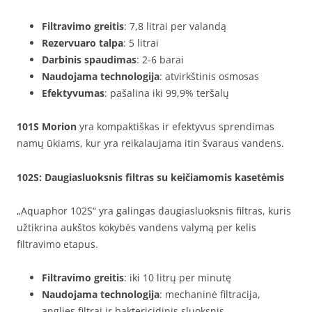
Filtravimo greitis
: 7,8 litrai per valandą
Rezervuaro talpa
: 5 litrai
Darbinis spaudimas
: 2-6 barai
Naudojama technologija
: atvirkštinis osmosas
Efektyvumas
: pašalina iki 99,9% teršalų
101S Morion
yra kompaktiškas ir efektyvus sprendimas
namų ūkiams, kur yra reikalaujama itin švaraus vandens.
102S
: Daugiasluoksnis filtras su keičiamomis kasetėmis
„Aquaphor 102S“ yra galingas daugiasluoksnis filtras, kuris
užtikrina aukštos kokybės vandens valymą per kelis
filtravimo etapus.
Filtravimo greitis
: iki 10 litrų per minutę
Naudojama technologija
: mechaninė filtracija,
anglies filtrai ir baktericidinis sluoksnis