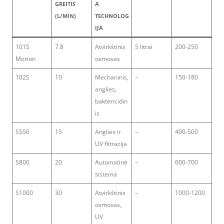
GREITIS
A
(L/MIN)
TECHNOLOG
IJA
101S
7.8
Atvirkštinis
5 litrai
200-250
Morion
osmosas
102S
10
Mechaninis,
–
150-180
anglies,
baktericidin
is
S550
15
Anglies ir
–
400-500
UV filtracija
S800
20
Automatinė
–
600-700
sistema
S1000
30
Atvirkštinis
–
1000-1200
osmosas,
UV