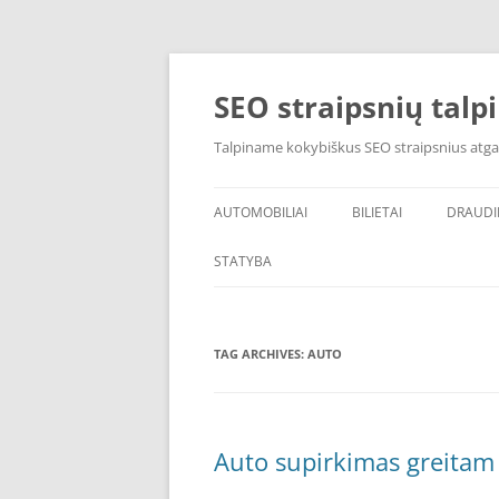
Skip
to
content
SEO straipsnių talp
Talpiname kokybiškus SEO straipsnius atga
AUTOMOBILIAI
BILIETAI
DRAUD
STATYBA
TAG ARCHIVES:
AUTO
Auto supirkimas greitam