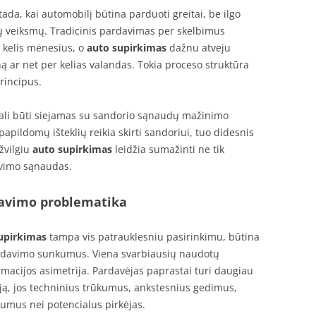
ada, kai automobilį būtina parduoti greitai, be ilgo
ių veiksmų. Tradicinis pardavimas per skelbimus
t kelis mėnesius, o
auto supirkimas
dažnu atveju
ną ar net per kelias valandas. Tokia proceso struktūra
rincipus.
ali būti siejamas su sandorio sąnaudų mažinimo
papildomų išteklių reikia skirti sandoriui, tuo didesnis
žvilgiu
auto supirkimas
leidžia sumažinti ne tik
davimo sąnaudas.
davimo problematika
upirkimas
tampa vis patrauklesniu pasirinkimu, būtina
pardavimo sunkumus. Viena svarbiausių naudotų
macijos asimetrija. Pardavėjas paprastai turi daugiau
iją, jos techninius trūkumus, ankstesnius gedimus,
umus nei potencialus pirkėjas.