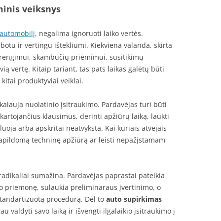
inis veiksnys
 automobilį
, negalima ignoruoti laiko vertės.
botu ir vertingu ištekliumi. Kiekviena valanda, skirta
 rengimui, skambučių priėmimui, susitikimų
ią vertę. Kitaip tariant, tas pats laikas galėtų būti
kitai produktyviai veiklai.
alauja nuolatinio įsitraukimo. Pardavėjas turi būti
kartojančius klausimus, derinti apžiūrų laiką, laukti
luoja arba apskritai neatvyksta. Kai kuriais atvejais
 papildomą techninę apžiūrą ar leisti nepažįstamam
radikaliai sumažina. Pardavėjas paprastai pateikia
o priemonę, sulaukia preliminaraus įvertinimo, o
 standartizuotą procedūrą. Dėl to
auto supirkimas
 valdyti savo laiką ir išvengti ilgalaikio įsitraukimo į