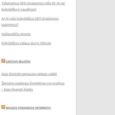
Talpinamus SEO straipsnius rašo DI: Ar tai
kokybiška ir naudinga?
Ar AI rašo kokybiškus SEO straipsnius
talpinimui?
Kaklaraiščių istorija
Kokybiškos vidaus durys Vilniuje
LEKTUVU BILIETAI
Kaip išsirinkti geriausią pelėsio valiklį
Žieminių padangų žymėjimas yra svarbus
– kaip išvengti klaidų
NAUJOS PADANGOS INTERNETU