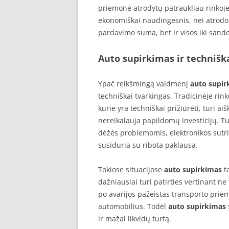
priemonė atrodytų patraukliau rinkoje
ekonomiškai naudingesnis, nei atrodo i
pardavimo suma, bet ir visos iki sando
Auto supirkimas ir technišk
Ypač reikšmingą vaidmenį
auto supir
techniškai tvarkingas. Tradicinėje rin
kurie yra techniškai prižiūrėti, turi aišk
nereikalauja papildomų investicijų. Tu
dėžės problemomis, elektronikos sutri
susiduria su ribota paklausa.
Tokiose situacijose
auto supirkimas
ta
dažniausiai turi patirties vertinant ne
po avarijos pažeistas transporto prie
automobilius. Todėl
auto supirkimas
ir mažai likvidų turtą.