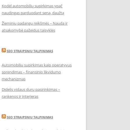
Kodėl automobilių supirkimas ypač
naudingas parduodant seną, daužtą
Žieminių padangų reikšmės – Nauda ir
atsakomybė pažeidus taisykles
SEO STRAIPSNIU TALPINIMAS
Automobilių supirkimas kaip operatyvus
sprendimas – finansinio likvidumo
mechanizmas
Didelis vidaus durų pasirinkimas –
rankenos ir interjeras
SEO STRAIPSNIU TALPINIMAS