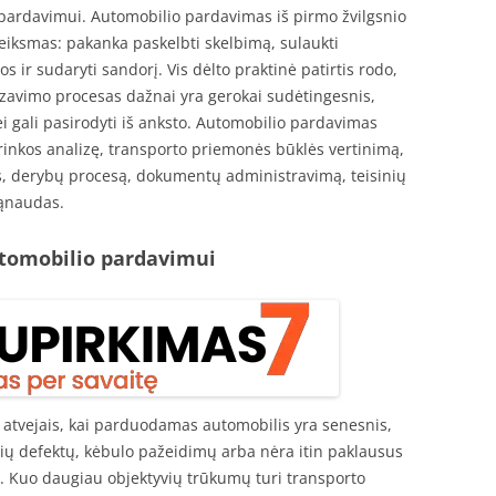
pardavimui. Automobilio pardavimas iš pirmo žvilgsnio
 veiksmas: pakanka paskelbti skelbimą, sulaukti
os ir sudaryti sandorį. Vis dėlto praktinė patirtis rodo,
zavimo procesas dažnai yra gerokai sudėtingesnis,
i gali pasirodyti iš anksto. Automobilio pardavimas
 rinkos analizę, transporto priemonės būklės vertinimą,
is, derybų procesą, dokumentų administravimą, teisinių
sąnaudas.
tomobilio pardavimui
s atvejais, kai parduodamas automobilis yra senesnis,
inių defektų, kėbulo pažeidimų arba nėra itin paklausus
. Kuo daugiau objektyvių trūkumų turi transporto