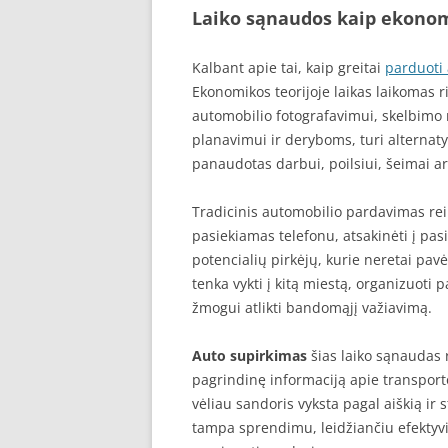
Laiko sąnaudos kaip ekonom
Kalbant apie tai, kaip greitai
parduoti
Ekonomikos teorijoje laikas laikomas ri
automobilio fotografavimui, skelbimo
planavimui ir deryboms, turi alternatyv
panaudotas darbui, poilsiui, šeimai ar 
Tradicinis automobilio pardavimas reik
pasiekiamas telefonu, atsakinėti į pasi
potencialių pirkėjų, kurie neretai pavė
tenka vykti į kitą miestą, organizuoti
žmogui atlikti bandomąjį važiavimą.
Auto supirkimas
šias laiko sąnaudas 
pagrindinę informaciją apie transport
vėliau sandoris vyksta pagal aiškią ir
tampa sprendimu, leidžiančiu efektyviau