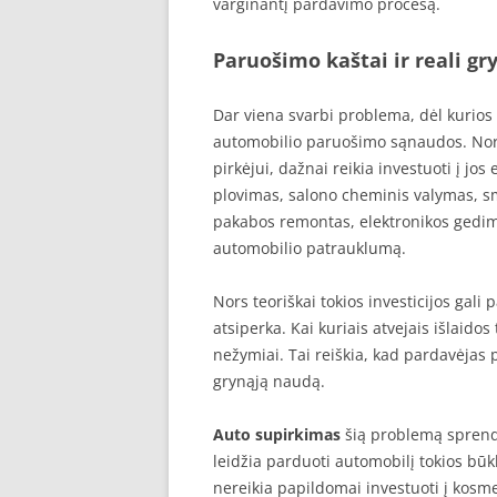
varginantį pardavimo procesą.
Paruošimo kaštai ir reali gr
Dar viena svarbi problema, dėl kurios
automobilio paruošimo sąnaudos. Nor
pirkėjui, dažnai reikia investuoti į jos
plovimas, salono cheminis valymas, sm
pakabos remontas, elektronikos gedimų
automobilio patrauklumą.
Nors teoriškai tokios investicijos gali
atsiperka. Kai kuriais atvejais išlaid
nežymiai. Tai reiškia, kad pardavėjas
grynąją naudą.
Auto supirkimas
šią problemą sprendž
leidžia parduoti automobilį tokios būkl
nereikia papildomai investuoti į kosm