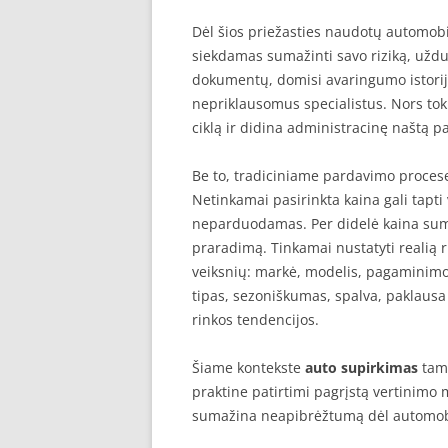
Dėl šios priežasties naudotų automobil
siekdamas sumažinti savo riziką, užd
dokumentų, domisi avaringumo istorija,
nepriklausomus specialistus. Nors toki
ciklą ir didina administracinę naštą p
Be to, tradiciniame pardavimo proces
Netinkamai pasirinkta kaina gali tapti
neparduodamas. Per didelė kaina sum
praradimą. Tinkamai nustatyti realią 
veiksnių: markė, modelis, pagaminimo 
tipas, sezoniškumas, spalva, paklaus
rinkos tendencijos.
Šiame kontekste
auto supirkimas
tamp
praktine patirtimi pagrįstą vertinimo m
sumažina neapibrėžtumą dėl automobil