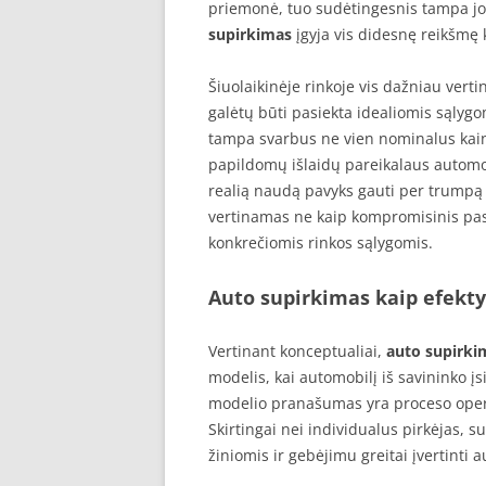
priemonė, tuo sudėtingesnis tampa j
supirkimas
įgyja vis didesnę reikšmę 
Šiuolaikinėje rinkoje vis dažniau vert
galėtų būti pasiekta idealiomis sąlygo
tampa svarbus ne vien nominalus kainos
papildomų išlaidų pareikalaus automob
realią naudą pavyks gauti per trumpą l
vertinamas ne kaip kompromisinis pas
konkrečiomis rinkos sąlygomis.
Auto supirkimas kaip efekt
Vertinant konceptualiai,
auto supirki
modelis, kai automobilį iš savininko įs
modelio pranašumas yra proceso ope
Skirtingai nei individualus pirkėjas, s
žiniomis ir gebėjimu greitai įvertinti a