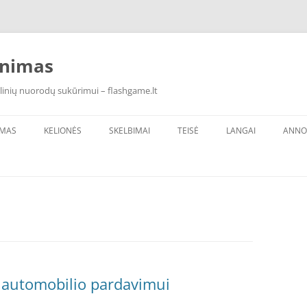
inimas
linių nuorodų sukūrimui – flashgame.lt
IMAS
KELIONĖS
SKELBIMAI
TEISĖ
LANGAI
ANNO
 automobilio pardavimui