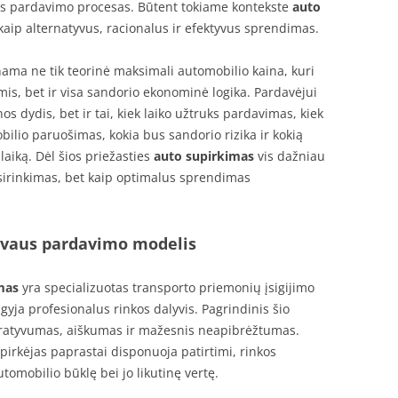
os pardavimo procesas. Būtent tokiame kontekste
auto
kaip alternatyvus, racionalus ir efektyvus sprendimas.
inama ne tik teorinė maksimali automobilio kaina, kuri
mis, bet ir visa sandorio ekonominė logika. Pardavėjui
 dydis, bet ir tai, kiek laiko užtruks pardavimas, kiek
ilio paruošimas, kokia bus sandorio rizika ir kokią
aiką. Dėl šios priežasties
auto supirkimas
vis dažniau
irinkimas, bet kaip optimalus sprendimas
yvaus pardavimo modelis
mas
yra specializuotas transporto priemonių įsigijimo
igyja profesionalus rinkos dalyvis. Pagrindinis šio
ratyvumas, aiškumas ir mažesnis neapibrėžtumas.
upirkėjas paprastai disponuoja patirtimi, rinkos
utomobilio būklę bei jo likutinę vertę.