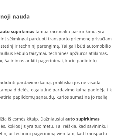
ynoji nauda
auto supirkimas
tampa racionaliu pasirinkimu, yra
int sėkmingai parduoti transporto priemonę privačiam
 estetinį ir techninį parengimą. Tai gali būti automobilio
ulkūs kėbulo taisymai, techninės apžiūros atlikimas,
 šalinimas ar kiti pagerinimai, kurie padidintų
 padidinti pardavimo kainą, praktiškai jos ne visada
os tampa didelės, o galutinė pardavimo kaina padidėja tik
 patiria papildomų sąnaudų, kurios sumažina jo realią
ia iš esmės kitaip. Dažniausiai
auto supirkimas
ės, kokios jis yra tuo metu. Tai reiškia, kad savininkui
etinį ar techninį pagerinimą vien tam, kad transporto