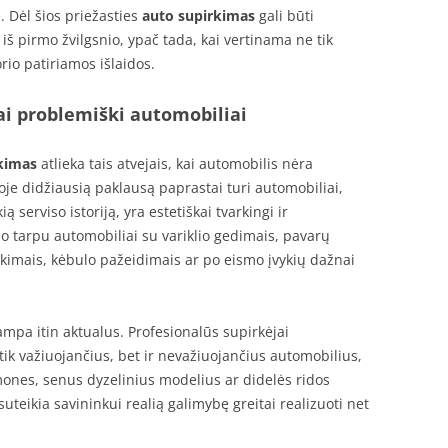
. Dėl šios priežasties
auto supirkimas
gali būti
š pirmo žvilgsnio, ypač tada, kai vertinama ne tik
rio patiriamos išlaidos.
ai problemiški automobiliai
kimas
atlieka tais atvejais, kai automobilis nėra
koje didžiausią paklausą paprastai turi automobiliai,
ią serviso istoriją, yra estetiškai tvarkingi ir
o tarpu automobiliai su variklio gedimais, pavarų
kimais, kėbulo pažeidimais ar po eismo įvykių dažnai
mpa itin aktualus. Profesionalūs supirkėjai
 tik važiuojančius, bet ir nevažiuojančius automobilius,
mones, senus dyzelinius modelius ar didelės ridos
suteikia savininkui realią galimybę greitai realizuoti net