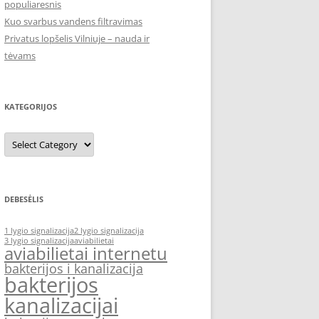
populiaresnis
Kuo svarbus vandens filtravimas
Privatus lopšelis Vilniuje – nauda ir
tėvams
KATEGORIJOS
Kategorijos
DEBESĖLIS
1 lygio signalizacija
2 lygio signalizacija
3 lygio signalizacija
aviabilietai
aviabilietai internetu
bakterijos i kanalizacija
bakterijos
kanalizacijai