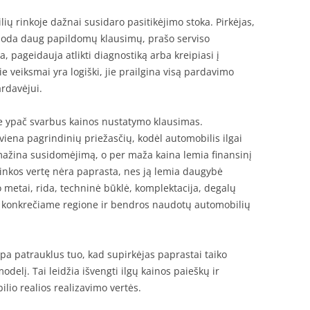
ių rinkoje dažnai susidaro pasitikėjimo stoka. Pirkėjas,
uoda daug papildomų klausimų, prašo serviso
 pageidauja atlikti diagnostiką arba kreipiasi į
e veiksmai yra logiški, jie prailgina visą pardavimo
ardavėjui.
e ypač svarbus kainos nustatymo klausimas.
 viena pagrindinių priežasčių, kodėl automobilis ilgai
ažina susidomėjimą, o per maža kaina lemia finansinį
rinkos vertę nėra paprasta, nes ją lemia daugybė
metai, rida, techninė būklė, komplektacija, degalų
a konkrečiame regione ir bendros naudotų automobilių
a patrauklus tuo, kad supirkėjas paprastai taiko
odelį. Tai leidžia išvengti ilgų kainos paieškų ir
io realios realizavimo vertės.