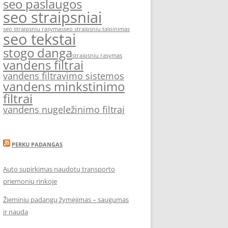
seo paslaugos
seo straipsniai
seo straipsniu rasymas
seo straipsniu talpinimas
seo tekstai
stogo danga
straipsniu rasymas
vandens filtrai
vandens filtravimo sistemos
vandens minkstinimo
filtrai
vandens nugeležinimo filtrai
PERKU PADANGAS
Auto supirkimas naudotų transporto
priemonių rinkoje
Žieminių padangų žymėjimas – saugumas
ir nauda