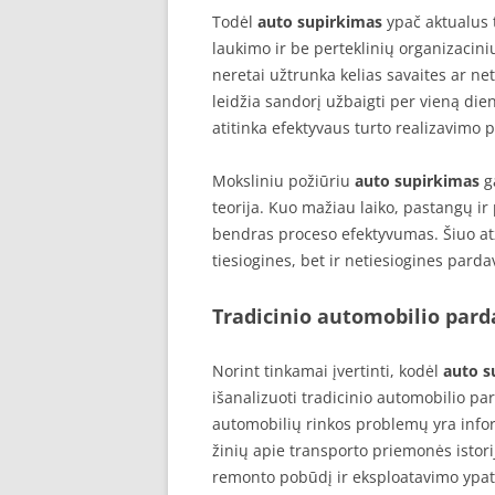
Todėl
auto supirkimas
ypač aktualus t
laukimo ir be perteklinių organizacin
neretai užtrunka kelias savaites ar ne
leidžia sandorį užbaigti per vieną die
atitinka efektyvaus turto realizavimo p
Moksliniu požiūriu
auto supirkimas
g
teorija. Kuo mažiau laiko, pastangų ir 
bendras proceso efektyvumas. Šiuo at
tiesiogines, bet ir netiesiogines par
Tradicinio automobilio par
Norint tinkamai įvertinti, kodėl
auto s
išanalizuoti tradicinio automobilio 
automobilių rinkos problemų yra infor
žinių apie transporto priemonės istor
remonto pobūdį ir eksploatavimo ypat