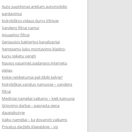
Auto supirkimas greitam automobilio
pardavimui
Kokybiškos vidaus durys Vilniuje
Vandens filtrai namui
Aquaphor filtrai
Geriausios bakterijos kanalizacijai
Įtempiamų lubų montavimo klaidos,
kurių reikėtų vengti
Naujos vasarinės padangos internetu
pigiau
Kokie netikėtumai gali iškilti kelyje?
Kokybiškas vanduo namuose – vandens
filtrai
Mediniai nameliai vaikams – kiek kainuoja
Griovimo darbai – paprasta siena
daugiabutyje
Vaikų nameliai – ką dovanoti vaikams
Privatus darželis Klaipėdoje – vis