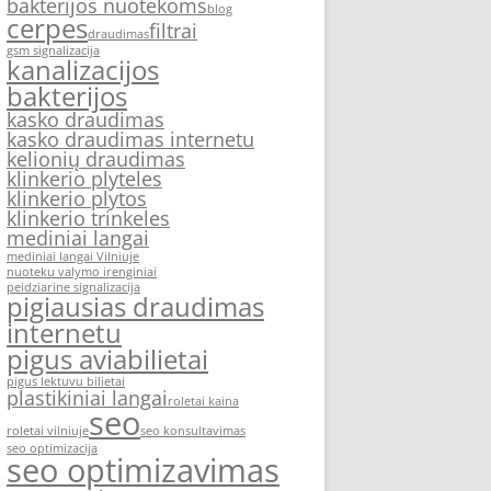
bakterijos nuotekoms
blog
cerpes
filtrai
draudimas
gsm signalizacija
kanalizacijos
bakterijos
kasko draudimas
kasko draudimas internetu
kelionių draudimas
klinkerio plyteles
klinkerio plytos
klinkerio trinkeles
mediniai langai
mediniai langai Vilniuje
nuoteku valymo irenginiai
peidziarine signalizacija
pigiausias draudimas
internetu
pigus aviabilietai
pigus lektuvu bilietai
plastikiniai langai
roletai kaina
seo
roletai vilniuje
seo konsultavimas
seo optimizacija
seo optimizavimas