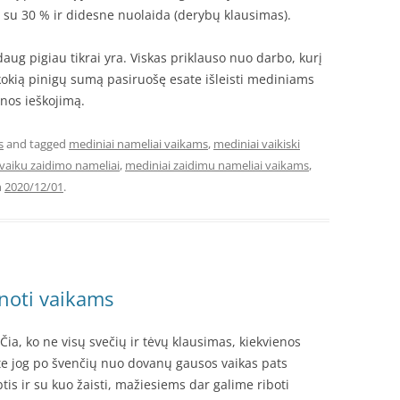
su 30 % ir didesne nuolaida (derybų klausimas).
ug pigiau tikrai yra. Viskas priklauso nuo darbo, kurį
e kokią pinigų sumą pasiruošę esate išleisti mediniams
inos ieškojimą.
s
and tagged
mediniai nameliai vaikams
,
mediniai vaikiski
vaiku zaidimo nameliai
,
mediniai zaidimu nameliai vaikams
,
n
2020/12/01
.
noti vaikams
Čia, ko ne visų svečių ir tėvų klausimas, kiekvienos
ite jog po švenčių nuo dovanų gausos vaikas pats
tis ir su kuo žaisti, mažiesiems dar galime riboti