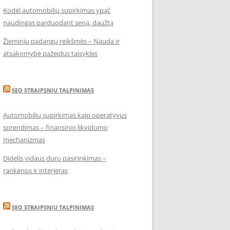
Kodėl automobilių supirkimas ypač
naudingas parduodant seną, daužtą
Žieminių padangų reikšmės – Nauda ir
atsakomybė pažeidus taisykles
SEO STRAIPSNIU TALPINIMAS
Automobilių supirkimas kaip operatyvus
sprendimas – finansinio likvidumo
mechanizmas
Didelis vidaus durų pasirinkimas –
rankenos ir interjeras
SEO STRAIPSNIU TALPINIMAS