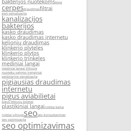
bakterijos nuotekoms
blog
cerpes
filtrai
draudimas
gsm signalizacija
kanalizacijos
bakterijos
kasko draudimas
kasko draudimas internetu
kelionių draudimas
klinkerio plyteles
klinkerio plytos
klinkerio trinkeles
mediniai langai
mediniai langai Vilniuje
nuoteku valymo irenginiai
peidziarine signalizacija
pigiausias draudimas
internetu
pigus aviabilietai
pigus lektuvu bilietai
plastikiniai langai
roletai kaina
seo
roletai vilniuje
seo konsultavimas
seo optimizacija
seo optimizavimas