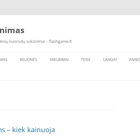
inimas
linių nuorodų sukūrimui – flashgame.lt
IMAS
KELIONĖS
SKELBIMAI
TEISĖ
LANGAI
ANNO
s – kiek kainuoja