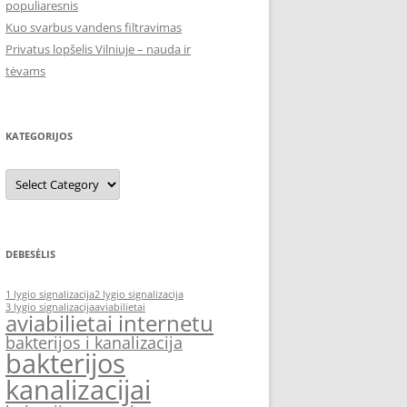
populiaresnis
Kuo svarbus vandens filtravimas
Privatus lopšelis Vilniuje – nauda ir
tėvams
KATEGORIJOS
Kategorijos
DEBESĖLIS
1 lygio signalizacija
2 lygio signalizacija
3 lygio signalizacija
aviabilietai
aviabilietai internetu
bakterijos i kanalizacija
bakterijos
kanalizacijai