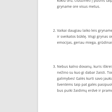
kokiu oru, čiuožinėti į pusnis t
gryname ore visus metus.
Vaikai daugiau laiko leis gryname
ir sveikatos būklę. Visgi grynas o
emocijas, geriau miega, grūdinasi
Nebus kalno dovanų, kuris iškrei
nežino su kuo gi dabar žaisti. Tod
galimybes! Galės kurti savo jauki
šventėms taip pat galės pasipuošt
bus puiki žaidimų erdvė ir pram