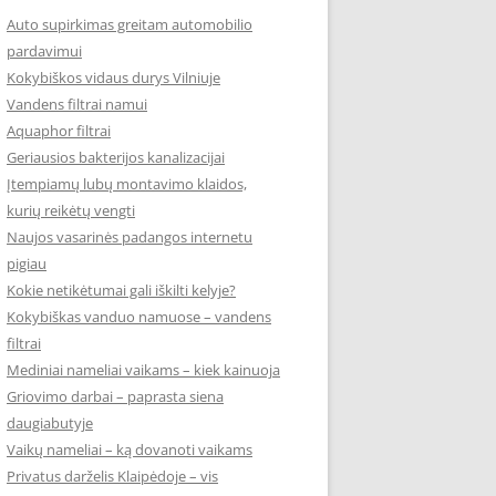
Auto supirkimas greitam automobilio
pardavimui
Kokybiškos vidaus durys Vilniuje
Vandens filtrai namui
Aquaphor filtrai
Geriausios bakterijos kanalizacijai
Įtempiamų lubų montavimo klaidos,
kurių reikėtų vengti
Naujos vasarinės padangos internetu
pigiau
Kokie netikėtumai gali iškilti kelyje?
Kokybiškas vanduo namuose – vandens
filtrai
Mediniai nameliai vaikams – kiek kainuoja
Griovimo darbai – paprasta siena
daugiabutyje
Vaikų nameliai – ką dovanoti vaikams
Privatus darželis Klaipėdoje – vis