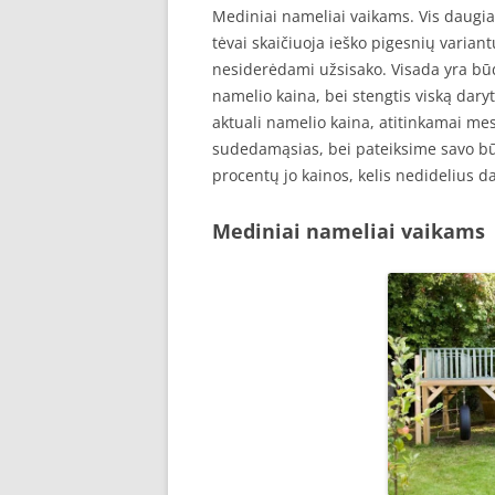
Mediniai nameliai vaikams. Vis daugi
tėvai skaičiuoja ieško pigesnių variantų
nesiderėdami užsisako. Visada yra būdas
namelio kaina, bei stengtis viską dary
aktuali namelio kaina, atitinkamai me
sudedamąsias, bei pateiksime savo bū
procentų jo kainos, kelis nedidelius 
Mediniai nameliai vaikams