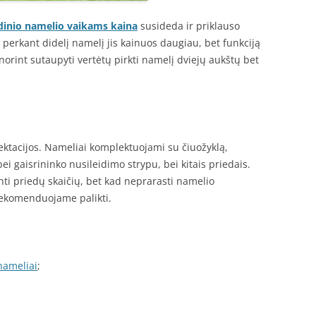
inio namelio vaikams kaina
susideda ir priklauso
perkant didelį namelį jis kainuos daugiau, bet funkciją
norint sutaupyti vertėtų pirkti namelį dviejų aukštų bet
ktacijos. Nameliai komplektuojami su čiuožyklą,
ei gaisrininko nusileidimo strypu, bei kitais priedais.
nti priedų skaičių, bet kad neprarasti namelio
rekomenduojame palikti.
nameliai
;