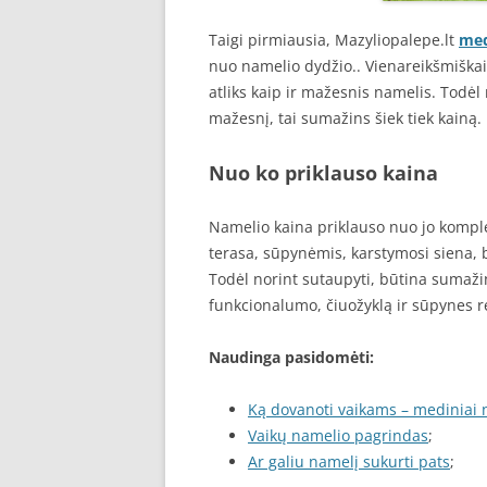
Taigi pirmiausia, Mazyliopalepe.lt
med
nuo namelio dydžio.. Vienareikšmiškai 
atliks kaip ir mažesnis namelis. Todėl 
mažesnį, tai sumažins šiek tiek kainą.
Nuo ko priklauso kaina
Namelio kaina priklauso nuo jo komple
terasa, sūpynėmis, karstymosi siena, b
Todėl norint sutaupyti, būtina sumaži
funkcionalumo, čiuožyklą ir sūpynes 
Naudinga pasidomėti:
Ką dovanoti vaikams – mediniai 
Vaikų namelio pagrindas
;
Ar galiu namelį sukurti pats
;