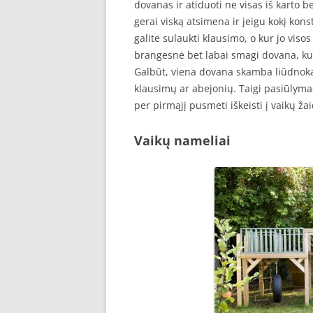
dovanas ir atiduoti ne visas iš karto 
gerai viską atsimena ir jeigu kokį kons
galite sulaukti klausimo, o kur jo vis
brangesnė bet labai smagi dovana, kuri 
Galbūt, viena dovana skamba liūdnokai
klausimų ar abejonių. Taigi pasiūlyma
per pirmąjį pusmeti iškeisti į vaikų ž
Vaikų nameliai