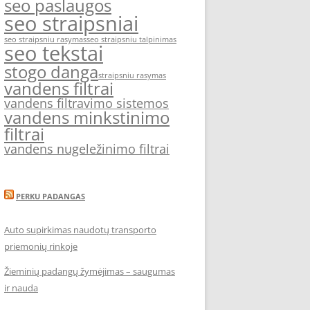
seo paslaugos
seo straipsniai
seo straipsniu rasymas
seo straipsniu talpinimas
seo tekstai
stogo danga
straipsniu rasymas
vandens filtrai
vandens filtravimo sistemos
vandens minkstinimo
filtrai
vandens nugeležinimo filtrai
PERKU PADANGAS
Auto supirkimas naudotų transporto
priemonių rinkoje
Žieminių padangų žymėjimas – saugumas
ir nauda