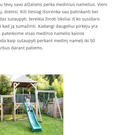
au tėvų savo atžaloms perka medinius namelius. Vieni
, domisi. Kiti tiesiog išsirenka sau patinkanti bei
 sutaupyti, tereikia žinoti tiksliai iš ko susidaro
ti kad ją sumažinti. Kadangi daugeliui pirkėju yra
s pateiksime visas medinio namelio kainos
da kaip sutaupyti perkant medinį namelį iki 50
darbus darant patiems.