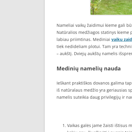
Nameliai vaikų žaidimui kieme gali būt
Natūralios medžiagos statinys kieme p
labiau priimtinas. Mediniai
vaiku zai
tiek nedideliam plotui. Tam yra techni
– aukštį. Dviejų aukštų namelis išspr
Medinių namelių nauda
Ieškant praktiškos dovanos galima tap
iš natūralaus medžio yra geriausias s
namelis suteikia daug privilegijų ir na
Vaikas galės jame žaisti ištisus