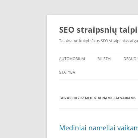
Skip
to
content
SEO straipsnių talp
Talpiname kokybiškus SEO straipsnius atga
AUTOMOBILIAI
BILIETAI
DRAUD
STATYBA
TAG ARCHIVES:
MEDINIAI NAMELIAI VAIKAMS
Mediniai nameliai vaikam