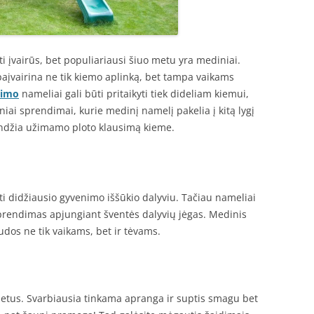
i įvairūs, bet populiariausi šiuo metu yra mediniai.
aįvairina ne tik kiemo aplinką, bet tampa vaikams
dimo
nameliai gali būti pritaikyti tiek dideliam kiemui,
niai sprendimai, kurie medinį namelį pakelia į kitą lygį
endžia užimamo ploto klausimą kieme.
ti didžiausio gyvenimo iššūkio dalyviu. Tačiau nameliai
prendimas apjungiant šventės dalyvių jėgas. Medinis
udos ne tik vaikams, bet ir tėvams.
 metus. Svarbiausia tinkama apranga ir suptis smagu bet