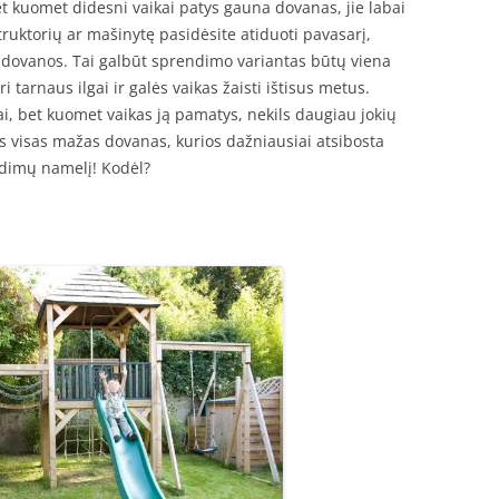
bet kuomet didesni vaikai patys gauna dovanas, jie labai
truktorių ar mašinytę pasidėsite atiduoti pavasarį,
os dovanos. Tai galbūt sprendimo variantas būtų viena
tarnaus ilgai ir galės vaikas žaisti ištisus metus.
, bet kuomet vaikas ją pamatys, nekils daugiau jokių
s visas mažas dovanas, kurios dažniausiai atsibosta
aidimų namelį! Kodėl?