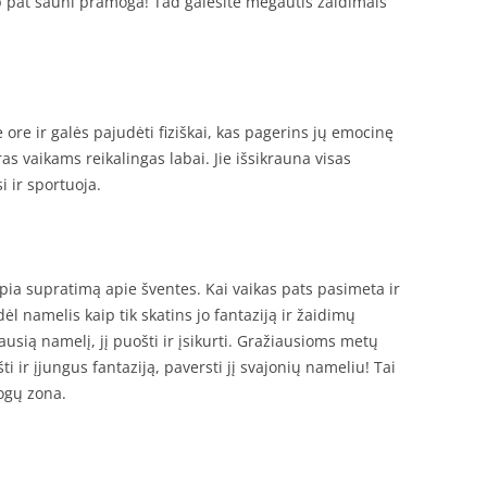
aip pat šauni pramoga! Tad galėsite mėgautis žaidimais
 ore ir galės pajudėti fiziškai, kas pagerins jų emocinę
ras vaikams reikalingas labai. Jie išsikrauna visas
 ir sportuoja.
pia supratimą apie šventes. Kai vaikas pats pasimeta ir
ėl namelis kaip tik skatins jo fantaziją ir žaidimų
ausią namelį, jį puošti ir įsikurti. Gražiausioms metų
i ir įjungus fantaziją, paversti jį svajonių nameliu! Tai
ogų zona.