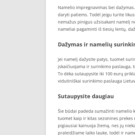
Namelio impregnavimas bei dažymas. 
daryti patiems. Todėl jeigu turite liku
nemažus pinigus užsisakant namelį ne
nameliai pagaminti iš tiesių lentų, da
Dažymas ir namelių surink
Jei namelį dažysite patys, tuomet suri
įskaičiuojama ir surinkimo paslauga, t
To dėka sutaupysite iki 100 eurų prik
vidutiniškai surinkimo paslauga Lietuv
Sutaupysite daugiau
Šie būdai padeda sumažinti namelio ka
tuomet kaip ir kitas sezonines preke
pigiausiai kainuoja žiemą, nes jų nie
praleidžiame laiko lauke, todėl ir na