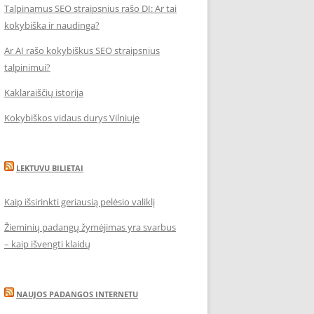
Talpinamus SEO straipsnius rašo DI: Ar tai
kokybiška ir naudinga?
Ar AI rašo kokybiškus SEO straipsnius
talpinimui?
Kaklaraiščių istorija
Kokybiškos vidaus durys Vilniuje
LEKTUVU BILIETAI
Kaip išsirinkti geriausią pelėsio valiklį
Žieminių padangų žymėjimas yra svarbus
– kaip išvengti klaidų
NAUJOS PADANGOS INTERNETU