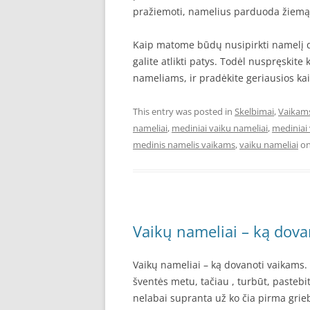
pražiemoti, namelius parduoda žiemą 
Kaip matome būdų nusipirkti namelį da
galite atlikti patys. Todėl nuspręskit
nameliams, ir pradėkite geriausios ka
This entry was posted in
Skelbimai
,
Vaikam
nameliai
,
mediniai vaiku nameliai
,
mediniai 
medinis namelis vaikams
,
vaiku nameliai
o
Vaikų nameliai – ką dova
Vaikų nameliai – ką dovanoti vaikams. 
šventės metu, tačiau , turbūt, pasteb
nelabai supranta už ko čia pirma grieb