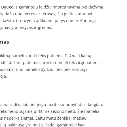
Daugelis gamintojų leidžia impregnavimą bei dažymą
sių dažų nuo tvoros ar terasos, čia galite sutaupyti
dažytą, ir dažymą atlikdami patys namie. Kadangi
žymas yra lengvas ir greitas.
imas
nkimą namelio atlikt teks patiems. Dažnai į kainą
odėl dažant patiems surinkti namelį teks irgi patiems.
lausomai nuo namelio dydžio, nes tiek kainuoja
oje.
ina radikaliai, bet jeigu norite sutaupyti dar daugiau,
s rekomenduojame pirkti ne sezono metu. Šie nameliai
kas neperka žiemai. Šaltu metu ženkliai mažiau
melių paklausą yra maža. Todėl gamintojai kad