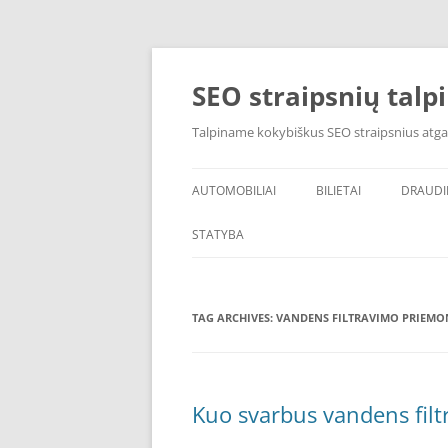
Skip
to
content
SEO straipsnių talp
Talpiname kokybiškus SEO straipsnius atga
AUTOMOBILIAI
BILIETAI
DRAUD
STATYBA
TAG ARCHIVES:
VANDENS FILTRAVIMO PRIEMO
Kuo svarbus vandens filt