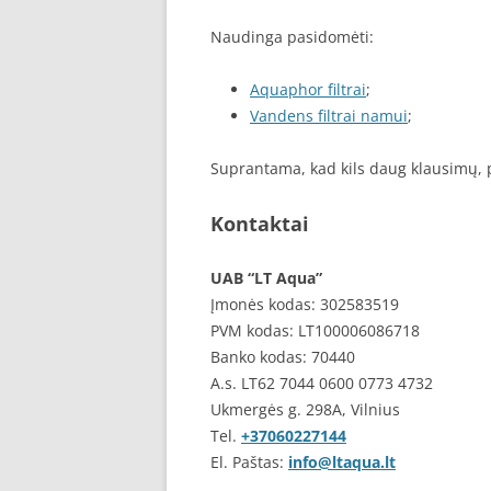
Naudinga pasidomėti:
Aquaphor filtrai
;
Vandens filtrai namui
;
Suprantama, kad kils daug klausimų, pi
Kontaktai
UAB “LT Aqua”
Įmonės kodas: 302583519
PVM kodas: LT100006086718
Banko kodas: 70440
A.s. LT62 7044 0600 0773 4732
Ukmergės g. 298A, Vilnius
Tel.
+37060227144
El. Paštas:
info@ltaqua.lt