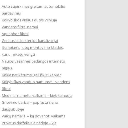
Auto supirkimas greitam automobilio
pardavimui
Kokybiškos vidaus durys Vilniuje
Vandens filtrai namui
Aquaphor filtrai
Geriausios bakterijos kanalizacijai
Įtempiamų lubų montavimo klaidos,
kurių reikėtų vengti
Naujos vasarinės padangos internetu
pigiau
Kokie netikėtumai gali iškilti kelyje?
Kokybiškas vanduo namuose – vandens
filtrai
Mediniai nameliai vaikams – kiek kainuoja
Griovimo darbai – paprasta siena
daugiabutyje
Vaikų nameliai – ką dovanoti vaikams
Privatus darželis Klaipėdoje – vis