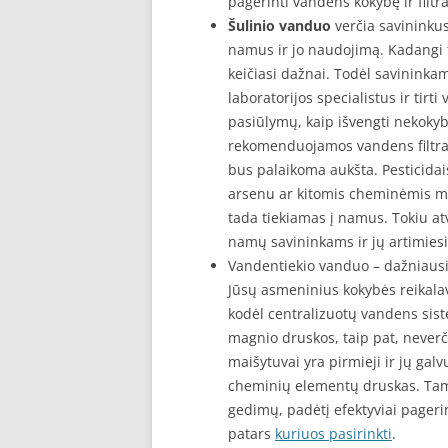
pagerinti vandens kokybę ir filtr
Šulinio vanduo
verčia savininkus
namus ir jo naudojimą. Kadangi t
keičiasi dažnai. Todėl savininka
laboratorijos specialistus ir tirti 
pasiūlymų, kaip išvengti nekoky
rekomenduojamos vandens filtrav
bus palaikoma aukšta. Pesticidai
arsenu ar kitomis cheminėmis me
tada tiekiamas į namus. Tokiu a
namų savininkams ir jų artimies
Vandentiekio vanduo – dažniausia
Jūsų asmeninius kokybės reikala
kodėl centralizuotų vandens sistem
magnio druskos, taip pat, neverč
maišytuvai yra pirmieji ir jų gal
cheminių elementų druskas. Tam,
gedimų, padėtį efektyviai pagerins
patars
kuriuos pasirinkti
.