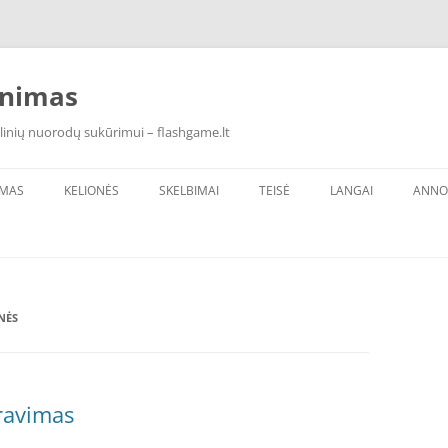
inimas
linių nuorodų sukūrimui – flashgame.lt
IMAS
KELIONĖS
SKELBIMAI
TEISĖ
LANGAI
ANNO
NĖS
ravimas