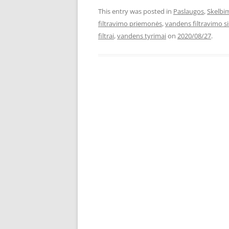
This entry was posted in
Paslaugos
,
Skelbi
filtravimo priemonės
,
vandens filtravimo s
filtrai
,
vandens tyrimai
on
2020/08/27
.