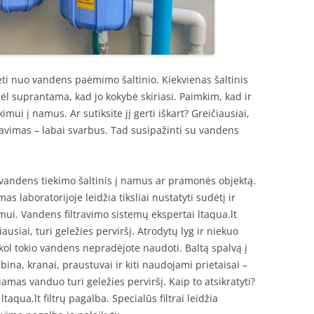
ti nuo vandens paėmimo šaltinio. Kiekvienas šaltinis
ėl suprantama, kad jo kokybė skiriasi. Paimkim, kad ir
mui į namus. Ar sutiksite jį gerti iškart? Greičiausiai,
travimas – labai svarbus. Tad susipažinti su vandens
vandens tiekimo šaltinis į namus ar pramonės objektą.
s laboratorijoje leidžia tiksliai nustatyti sudėtį ir
i. Vandens filtravimo sistemų ekspertai ltaqua.lt
iausiai, turi geležies perviršį. Atrodytų lyg ir niekuo
ol, kol tokio vandens nepradėjote naudoti. Baltą spalvą į
ina, kranai, praustuvai ir kiti naudojami prietaisai –
mas vanduo turi geležies perviršį. Kaip to atsikratyti?
ltaqua.lt filtrų pagalba. Specialūs filtrai leidžia