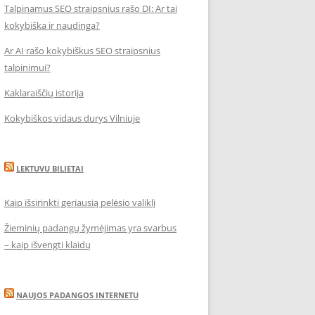
Talpinamus SEO straipsnius rašo DI: Ar tai
kokybiška ir naudinga?
Ar AI rašo kokybiškus SEO straipsnius
talpinimui?
Kaklaraiščių istorija
Kokybiškos vidaus durys Vilniuje
LEKTUVU BILIETAI
Kaip išsirinkti geriausią pelėsio valiklį
Žieminių padangų žymėjimas yra svarbus
– kaip išvengti klaidų
NAUJOS PADANGOS INTERNETU