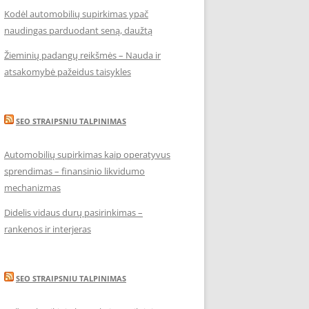
Kodėl automobilių supirkimas ypač
naudingas parduodant seną, daužtą
Žieminių padangų reikšmės – Nauda ir
atsakomybė pažeidus taisykles
SEO STRAIPSNIU TALPINIMAS
Automobilių supirkimas kaip operatyvus
sprendimas – finansinio likvidumo
mechanizmas
Didelis vidaus durų pasirinkimas –
rankenos ir interjeras
SEO STRAIPSNIU TALPINIMAS