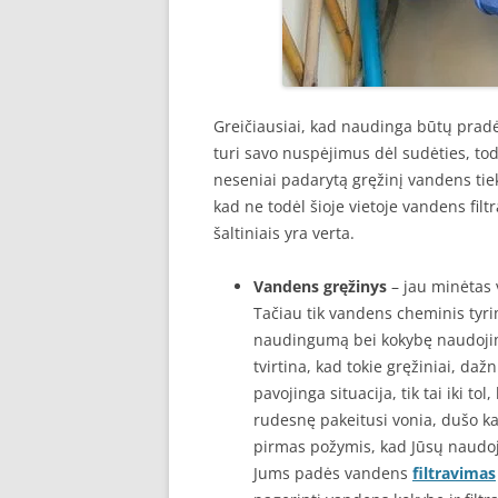
Greičiausiai, kad naudinga būtų pradė
turi savo nuspėjimus dėl sudėties, tod
neseniai padarytą gręžinį vandens tieki
kad ne todėl šioje vietoje vandens fil
šaltiniais yra verta.
Vandens gręžinys
– jau minėtas 
Tačiau tik vandens cheminis tyrima
naudingumą bei kokybę naudojimu
tvirtina, kad tokie gręžiniai, dažn
pavojinga situacija, tik tai iki t
rudesnę pakeitusi vonia, dušo kab
pirmas požymis, kad Jūsų naudoja
Jums padės vandens
filtravimas