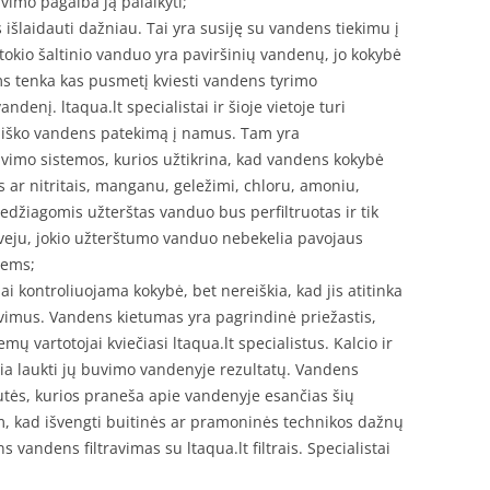
avimo pagalba ją palaikyti;
 išlaidauti dažniau. Tai yra susiję su vandens tiekimu į
okio šaltinio vanduo yra paviršinių vandenų, jo kokybė
ms tenka kas pusmetį kviesti vandens tyrimo
vandenį. ltaqua.lt specialistai ir šioje vietoje turi
biško vandens patekimą į namus. Tam yra
imo sistemos, kurios užtikrina, kad vandens kokybė
s ar nitritais, manganu, geležimi, chloru, amoniu,
džiagomis užterštas vanduo bus perfiltruotas ir tik
tveju, jokio užterštumo vanduo nebekelia pavojaus
iems;
i kontroliuojama kokybė, bet nereiškia, kad jis atitinka
vimus. Vandens kietumas yra pagrindinė priežastis,
ų vartotojai kviečiasi ltaqua.lt specialistus. Kalcio ir
ia laukti jų buvimo vandenyje rezultatų. Vandens
vutės, kurios praneša apie vandenyje esančias šių
 kad išvengti buitinės ar pramoninės technikos dažnų
 vandens filtravimas su ltaqua.lt filtrais. Specialistai