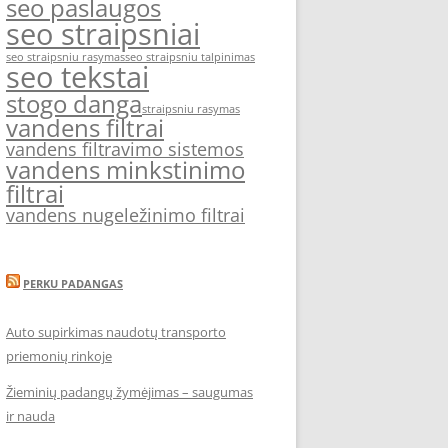
seo paslaugos
seo straipsniai
seo straipsniu rasymas
seo straipsniu talpinimas
seo tekstai
stogo danga
straipsniu rasymas
vandens filtrai
vandens filtravimo sistemos
vandens minkstinimo
filtrai
vandens nugeležinimo filtrai
PERKU PADANGAS
Auto supirkimas naudotų transporto
priemonių rinkoje
Žieminių padangų žymėjimas – saugumas
ir nauda