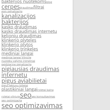
bakterijos nuotekoms
blog
cerpes
filtrai
draudimas
gsm signalizacija
kanalizacijos
bakterijos
kasko draudimas
kasko draudimas internetu
kelionių draudimas
klinkerio plyteles
klinkerio plytos
klinkerio trinkeles
mediniai langai
mediniai langai Vilniuje
nuoteku valymo irenginiai
peidziarine signalizacija
pigiausias draudimas
internetu
pigus aviabilietai
pigus lektuvu bilietai
plastikiniai langai
roletai kaina
seo
roletai vilniuje
seo konsultavimas
seo optimizacija
seo optimizavimas