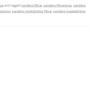
mai
and tagged
vandens filtrai
,
vandens filtravimas
,
vandens
istemos
,
vandens minkstinimo filtrai
,
vandens nugeležinimo