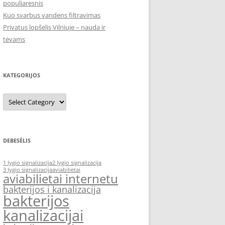
populiaresnis
Kuo svarbus vandens filtravimas
Privatus lopšelis Vilniuje – nauda ir
tėvams
KATEGORIJOS
Kategorijos
DEBESĖLIS
1 lygio signalizacija
2 lygio signalizacija
3 lygio signalizacija
aviabilietai
aviabilietai internetu
bakterijos i kanalizacija
bakterijos
kanalizacijai