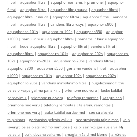
filtrai
|
aquaphor filtrai
|
aquaphor namams ir pramonei
|
aquaphor
filtrai
|
aquaphor filtrai
|
aquaphor filtrų nauda
|
aquaphor filtrai
|
aquapgor filtrai ir nauda
|
aquaphor filtrai
|
aquaphor filtrai
|
vandens
filtrai
|
aquaphor filtrai
|
vandens filtru rusys
|
aquaphor s800
|
aquaphor ro-101s
|
aquaphor ro-102s
|
aquapgor s550
|
aquaphor
s1000
|
namui ir biurui aquaphor filtrai
|
namams ir biurui aquaphor
filtrai
|
kodel aquaphor filtrai
|
aquaphor filtrai
|
vandens filtrai
|
aquaphor filtrai
|
aquaphor ro-101s
|
aquaphor ro-202s
|
aquaphor ro-
102s
|
aquaphor ro-202s
|
aquaphor ro-206s
|
vandens filtrai
|
aquaphor s800
|
aquaphor s550
|
geriamo vandens filtrai
|
aquaphor
s1000
|
aquaphor ro 101s
|
aquaphor 102s
|
aquaphor ro 202s
|
aquaphor ro 206s
|
vandens minkstinimo filtrai
|
nugeležinimo filtrai
|
pelesio kvapa galima panaikinti
|
priemone nuo voru
|
lauko kubilai
pardavimui
|
priemonė nuo vorų
|
telefonų remontas
|
kas yra seo
|
priemone nuo voru
|
telefonų remontas
|
telefonų remontas
|
priemonė nuo vorų
|
lauko kubilai pardavimui
|
seo straipsniu
talpinimas
|
geriausias pelėsio valiklis
|
seo straipsniu talpinimas
|
kaip
isvengti pelesio atsiradimo namuose
|
kaip išsirinkti geriausią valiklį
pelėsiui
|
puiki dovana vaikams
|
smagiam žaidimui kieme
|
aikštelės