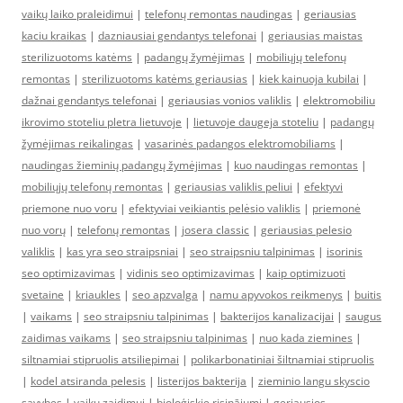
vaikų laiko praleidimui
|
telefonų remontas naudingas
|
geriausias
kaciu kraikas
|
dazniausiai gendantys telefonai
|
geriausias maistas
sterilizuotoms katėms
|
padangų žymėjimas
|
mobiliųjų telefonų
remontas
|
sterilizuotoms katėms geriausias
|
kiek kainuoja kubilai
|
dažnai gendantys telefonai
|
geriausias vonios valiklis
|
elektromobiliu
ikrovimo stoteliu pletra lietuvoje
|
lietuvoje daugeja stoteliu
|
padangų
žymėjimas reikalingas
|
vasarinės padangos elektromobiliams
|
naudingas žieminių padangų žymėjimas
|
kuo naudingas remontas
|
mobiliųjų telefonų remontas
|
geriausias valiklis peliui
|
efektyvi
priemone nuo voru
|
efektyviai veikiantis pelėsio valiklis
|
priemonė
nuo vorų
|
telefonų remontas
|
josera classic
|
geriausias pelesio
valiklis
|
kas yra seo straipsniai
|
seo straipsniu talpinimas
|
isorinis
seo optimizavimas
|
vidinis seo optimizavimas
|
kaip optimizuoti
svetaine
|
kriaukles
|
seo apzvalga
|
namu apyvokos reikmenys
|
buitis
|
vaikams
|
seo straipsniu talpinimas
|
bakterijos kanalizacijai
|
saugus
zaidimas vaikams
|
seo straipsniu talpinimas
|
nuo kada ziemines
|
siltnamiai stipruolis atsiliepimai
|
polikarbonatiniai šiltnamiai stipruolis
|
kodel atsiranda pelesis
|
listerijos bakterija
|
zieminio langu skyscio
savybes
|
vaiku zaidimui
|
bioloģiskie risinājumi
|
geriausios