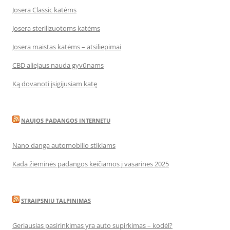
Josera Classic katėms
Josera sterilizuotoms katėms
Josera maistas katėms – atsiliepimai
CBD aliejaus nauda gyvūnams
Ką dovanoti įsigijusiam katę
NAUJOS PADANGOS INTERNETU
Nano danga automobilio stiklams
Kada žieminės padangos keičiamos į vasarines 2025
STRAIPSNIU TALPINIMAS
Geriausias pasirinkimas yra auto supirkimas – kodėl?