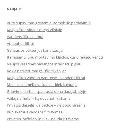
NAUJAUSI
Auto supirkimas greitam automobilio pardavimui
Kokybiškos vidaus durys Vilniuje
Vandens filtrai namui
Aquaphor filtrai
Geriausios bakterijos kanalizacijai
Įtempiamų lubų montavimo klaidos, kurių reikėtų vengti
Naujos vasarinės padangos internetu pigiau
Kokie netikėtumai gali iškilti kelyje?
Kokybiškas vanduo namuose – vandens filtrai
Mediniai nameliai vaikams – kiek kainuoja
Griovimo darbai – paprasta siena daugiabutyje
Vaikų nameliai – ką dovanoti vaikams
Privatus darželis Klaipėdoje – vis populiaresnis
Kuo svarbus vandens filtravimas
Privatus lopšelis Vilniuje – nauda ir tėvams