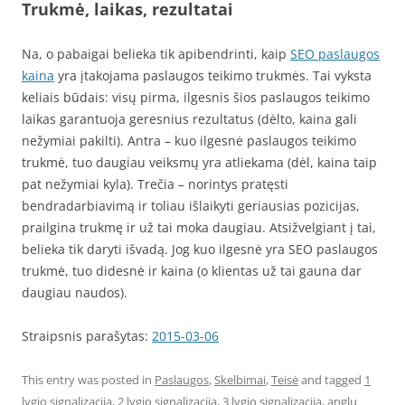
Trukmė, laikas, rezultatai
Na, o pabaigai belieka tik apibendrinti, kaip
SEO paslaugos
kaina
yra įtakojama paslaugos teikimo trukmės. Tai vyksta
keliais būdais: visų pirma, ilgesnis šios paslaugos teikimo
laikas garantuoja geresnius rezultatus (dėlto, kaina gali
nežymiai pakilti). Antra – kuo ilgesnė paslaugos teikimo
trukmė, tuo daugiau veiksmų yra atliekama (dėl, kaina taip
pat nežymiai kyla). Trečia – norintys pratęsti
bendradarbiavimą ir toliau išlaikyti geriausias pozicijas,
prailgina trukmę ir už tai moka daugiau. Atsižvelgiant į tai,
belieka tik daryti išvadą. Jog kuo ilgesnė yra SEO paslaugos
trukmė, tuo didesnė ir kaina (o klientas už tai gauna dar
daugiau naudos).
Straipsnis parašytas:
2015-03-06
This entry was posted in
Paslaugos
,
Skelbimai
,
Teisė
and tagged
1
lygio signalizacija
,
2 lygio signalizacija
,
3 lygio signalizacija
,
anglu