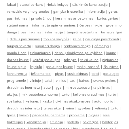
faktai
|
etapai perkant
|
rinktis kokybę
|
užsikimšo kanalizacija
|
vamzdziu valymo granules
|
gamyba ir estetika
|
informacija
|
geras
pasirinkimas
|
privalo žinoti
|
keraminės ar betoninės
|
kurios geriau
|
statant namą
|
informacija apie keramines
|
čerpės rinkoje
|
gyvenimo
danga
|
pasirinkimas
|
informacija
|
taupyti nepatartina
|
tarnauja ilgai
|
didelis pasirinimas
|
tobulos savybės
|
kaina
|
naudinga pasidomėti
|
taupyti neverta
|
pupuliari danga
|
renkamės dangą
|
dėmesys
|
nauda žinoti
|
tinkamiausia
|
riebalų skaidymas gaudyklėse
|
kaune
|
darbas kaune
|
keitėsi paslaugos
|
toks yra
|
taksi kaune
|
pigiausias
|
kaune pigus
|
ką siūlo
|
paslaugos kaune
|
mažoji sostinė
|
išsikviesti
|
konkurencija
|
ieškome taxi
|
pigus
|
susisiekimas
|
taksi
|
paslaugos
|
programėlė
|
vilniuje
|
taksi
|
vilnius
|
taxi
|
kainos
|
svaros prekes
|
draudimas internetu
|
auto
|
ryga
|
mikroautobusu
|
talpinimas
|
akcijos
|
mikroautobusu nuoma
|
turto
|
kelionės draudimas
|
turto
|
sveikatos
|
kelionės
|
kasko
|
civilinės atsakomybės
|
automobilio
|
draudimas internetu
|
teisės aktai
|
kaina
|
gyvybės
|
kelionių
|
turto
|
tpvca
|
kasko
|
padeda taupantiems
|
problema
|
blogas
|
apie
bakterijas
|
kanalizacijai
|
situacija
|
padeda
|
bakterijos
|
bakterijos
kanalizacijai
|
kanalizacijai
|
bakterijos
|
bio
|
nuotekoms
|
nauda
|