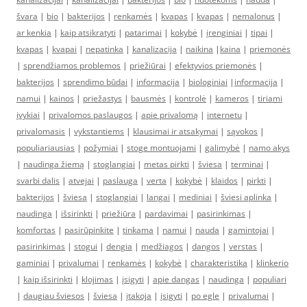
švara
|
bio
|
bakterijos
|
renkamės
|
kvapas
|
kvapas
|
nemalonus
|
ar kenkia
|
kaip atsikratyti
|
patarimai
|
kokybė
|
įrenginiai
|
tipai
|
kvapas
|
kvapai
|
nepatinka
|
kanalizacija
|
naikina
|
kaina
|
priemonės
|
sprendžiamos problemos
|
priežiūrai
|
efektyvios priemonės
|
bakterijos
|
sprendimo būdai
|
informacija
|
biologiniai
|
informacija
|
namui
|
kainos
|
priežastys
|
bausmės
|
kontrolė
|
kameros
|
tiriami
įvykiai
|
privalomos paslaugos
|
apie privalomą
|
internetu
|
privalomasis
|
vykstantiems
|
klausimai ir atsakymai
|
sąvokos
|
populiariausias
|
požymiai
|
stoge montuojami
|
galimybė
|
namo akys
|
naudinga žiemą
|
stoglangiai
|
metas pirkti
|
šviesa
|
terminai
|
svarbi dalis
|
atvejai
|
paslauga
|
verta
|
kokybė
|
klaidos
|
pirkti
|
bakterijos
|
šviesa
|
stoglangiai
|
langai
|
mediniai
|
šviesi aplinka
|
naudinga
|
išsirinkti
|
priežiūra
|
pardavimai
|
pasirinkimas
|
komfortas
|
pasirūpinkite
|
tinkama
|
namui
|
nauda
|
gamintojai
|
pasirinkimas
|
stogui
|
dengia
|
medžiagos
|
dangos
|
verstas
|
gaminiai
|
privalumai
|
renkamės
|
kokybė
|
charakteristika
|
klinkerio
|
kaip išsirinkti
|
klojimas
|
įsigyti
|
apie dangas
|
naudinga
|
populiari
|
daugiau šviesos
|
šviesa
|
įtakoja
|
įsigyti
|
po egle
|
privalumai
|