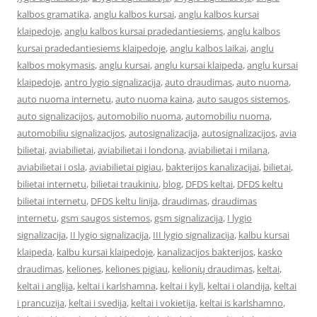
kalbos gramatika
,
anglu kalbos kursai
,
anglu kalbos kursai
klaipedoje
,
anglu kalbos kursai pradedantiesiems
,
anglu kalbos
kursai pradedantiesiems klaipedoje
,
anglu kalbos laikai
,
anglu
kalbos mokymasis
,
anglu kursai
,
anglu kursai klaipeda
,
anglu kursai
klaipedoje
,
antro lygio signalizacija
,
auto draudimas
,
auto nuoma
,
auto nuoma internetu
,
auto nuoma kaina
,
auto saugos sistemos
,
auto signalizacijos
,
automobilio nuoma
,
automobiliu nuoma
,
automobiliu signalizacijos
,
autosignalizacija
,
autosignalizacijos
,
avia
bilietai
,
aviabilietai
,
aviabilietai i londona
,
aviabilietai i milana
,
aviabilietai i osla
,
aviabilietai pigiau
,
bakterijos kanalizacijai
,
bilietai
,
bilietai internetu
,
bilietai traukiniu
,
blog
,
DFDS keltai
,
DFDS keltu
bilietai internetu
,
DFDS keltu linija
,
draudimas
,
draudimas
internetu
,
gsm saugos sistemos
,
gsm signalizacija
,
I lygio
signalizacija
,
II lygio signalizacija
,
III lygio signalizacija
,
kalbu kursai
klaipeda
,
kalbu kursai klaipedoje
,
kanalizacijos bakterijos
,
kasko
draudimas
,
keliones
,
keliones pigiau
,
kelionių draudimas
,
keltai
,
keltai i anglija
,
keltai i karlshamna
,
keltai i kyli
,
keltai i olandija
,
keltai
i prancuzija
,
keltai i svedija
,
keltai i vokietija
,
keltai is karlshamno
,