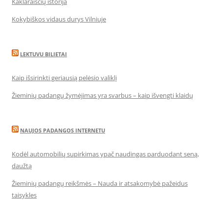
Kaklaraiščių istorija
Kokybiškos vidaus durys Vilniuje
LEKTUVU BILIETAI
Kaip išsirinkti geriausią pelėsio valiklį
Žieminių padangų žymėjimas yra svarbus – kaip išvengti klaidų
NAUJOS PADANGOS INTERNETU
Kodėl automobilių supirkimas ypač naudingas parduodant seną,
daužtą
Žieminių padangų reikšmės – Nauda ir atsakomybė pažeidus
taisykles