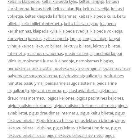
keltai is klaipedos
,
keltai klaipeda kylis
,
keltas i anglija
,
keltas i
karlshamna
,
keltas i kyli
,
keltas i olandija
,
keltas i svedija
,
keltas i
vokietija
,
keltas klaipeda karlshamnas
,
keltas klaipeda kulis
,
keltu
bilietai
,
keltu bilietai internetu
,
keltu bilietai pigiau
,
klaipeda
karlshamnas
,
klaipeda kylis
,
klaipeda svedija
,
klaipeda vokietija
,
konvejerio juostos
,
kylis klaipeda
,
langai
,
langai vilniuje
,
langai
vilniuje kainos
,
lektuvo bilietai
,
lektuvu bilietai
,
lektuvu bilietai
internetu
,
masinos draudimas
,
mediniai langai
,
mediniai langai
Vilniuje
,
mokymosi kursai klaipedoje
,
nemokamas blog'as
,
nemokamas tinklarastis
,
nuoteku valymo irenginiai
,
optimizavimas
,
palydovine saugos sistema
,
palydovine signalizacija
,
paskutines
minutes pasiulymai
,
peidziarine saugos sistema
,
peidziarine
signalizacija
,
pigi auto nuoma
,
pigiausi aviabilietai
,
pigiausias
draudimas internetu
,
pigios keliones
,
pigios pazintines keliones
,
pigios poilsines keliones
,
pigios poilsines keliones internetu
,
pigus
aviabilietai
,
pigus draudimas internetu
,
pigus keltu bilietai
,
pigus
lektuvo bilietai
,
Pigūs lėktuvų bilieta
,
pigus lektuvu bilietai
,
pigus
lektuvu bilietai i dublina
,
pigus lektuvu bilietai i londona
,
pigus
lektuvu bilietai i osla
,
pigus lektuvu bilietai internetu
,
pigus