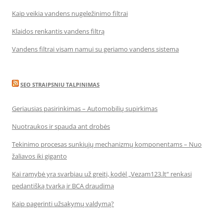
Kaip veikia vandens nugeležinimo filtrai
Klaidos renkantis vandens filtrą
Vandens filtrai visam namui su geriamo vandens sistema
SEO STRAIPSNIU TALPINIMAS
Geriausias pasirinkimas – Automobilių supirkimas
Nuotraukos ir spauda ant drobės
Tekinimo procesas sunkiųjų mechanizmų komponentams – Nuo
žaliavos iki giganto
Kai ramybė yra svarbiau už greitį, kodėl „Vezam123.lt“ renkasi
pedantišką tvarką ir BCA draudimą
Kaip pagerinti užsakymų valdymą?