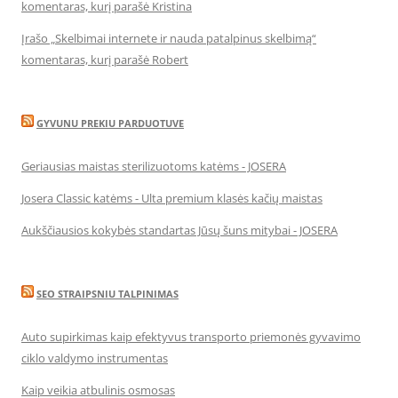
komentaras, kurį parašė Kristina
Įrašo „Skelbimai internete ir nauda patalpinus skelbimą“
komentaras, kurį parašė Robert
GYVUNU PREKIU PARDUOTUVE
Geriausias maistas sterilizuotoms katėms - JOSERA
Josera Classic katėms - Ulta premium klasės kačių maistas
Aukščiausios kokybės standartas Jūsų šuns mitybai - JOSERA
SEO STRAIPSNIU TALPINIMAS
Auto supirkimas kaip efektyvus transporto priemonės gyvavimo
ciklo valdymo instrumentas
Kaip veikia atbulinis osmosas