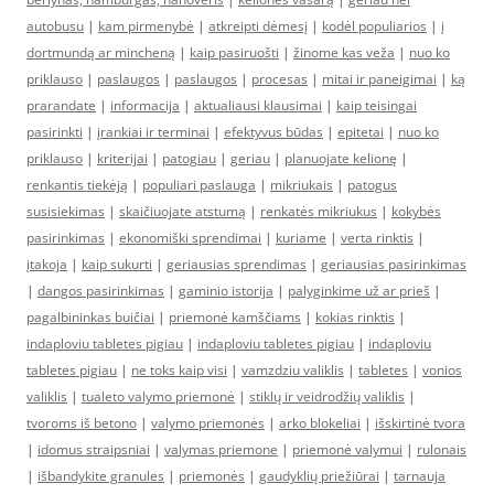
autobusu
|
kam pirmenybė
|
atkreipti dėmesį
|
kodėl populiarios
|
į
dortmundą ar mincheną
|
kaip pasiruošti
|
žinome kas veža
|
nuo ko
priklauso
|
paslaugos
|
paslaugos
|
procesas
|
mitai ir paneigimai
|
ką
prarandate
|
informacija
|
aktualiausi klausimai
|
kaip teisingai
pasirinkti
|
įrankiai ir terminai
|
efektyvus būdas
|
epitetai
|
nuo ko
priklauso
|
kriterijai
|
patogiau
|
geriau
|
planuojate kelionę
|
renkantis tiekėją
|
populiari paslauga
|
mikriukais
|
patogus
susisiekimas
|
skaičiuojate atstumą
|
renkatės mikriukus
|
kokybės
pasirinkimas
|
ekonomiški sprendimai
|
kuriame
|
verta rinktis
|
įtakoja
|
kaip sukurti
|
geriausias sprendimas
|
geriausias pasirinkimas
|
dangos pasirinkimas
|
gaminio istorija
|
palyginkime už ar prieš
|
pagalbininkas buičiai
|
priemonė kamščiams
|
kokias rinktis
|
indaploviu tabletes pigiau
|
indaploviu tabletes pigiau
|
indaploviu
tabletes pigiau
|
ne toks kaip visi
|
vamzdziu valiklis
|
tabletes
|
vonios
valiklis
|
tualeto valymo priemonė
|
stiklų ir veidrodžių valiklis
|
tvoroms iš betono
|
valymo priemonės
|
arko blokeliai
|
išskirtinė tvora
|
idomus straipsniai
|
valymas priemone
|
priemonė valymui
|
rulonais
|
išbandykite granules
|
priemonės
|
gaudyklių priežiūrai
|
tarnauja