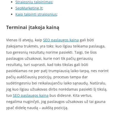
Straipsniu talpinimas
;
SeoMarketing.lt
;
Kaip talpinti straipsnius
;
Terminai įtakoja kainą
Vienas iš atvejų, kaip
SEO paslaugos kaina
gali būti
įtakojama trukmės, yra toks: kuo ilgiau teikiama paslauga,
tuo geresnių rezultatų norime pasiekti. Taigi, tie šios
paslaugos užsakovai, kurie nori tik pačių geriausių
rezultatų, turi suprasti, kad toks tikslas gali būti
pasiekiamas ne per patį trumpiausią laiko tarpą, nes norint
pačių aukščiausių pozicijų, procesas tampa dar
sudėtingesniu bei reikalaujančiu laiko sąnaudų. Natūralu,
jog kuo ilgiau užsakovas dirbs norėdamas pasiekti šį tikslą,
tuo
SEO paslaugos kaina
bus didesnė. Kita vertus,
negalima nuginčyti, jog paslaugos užsakovas už tai gauna
ypač didelę naudą – aukštą poziciją.