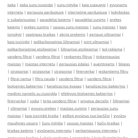
itaka
|
itaka sunu isvaizdai
|
sunu mityba
|
kaip sutaupyti
|
gyvunams
internetu
|
geriausia parduotuve
|
internetine parduotuve
|
kokybiskas
ir subalansuotas
|
pavadeliai katems
|
pavadeliai sunims
|
prekes
katems
|
prekes sunims
|
sausas sunu maistas
|
sunu maistas
|
kaip
ismokyti
|
ypatingas kraikas
|
akcija prekems
|
geriausi siltnamiai
|
kaip issirinkti
|
polikarbonatiniai šiltnamiai
|
tvirti siltnamiai
|
polikarbonatiniai atsiliepimai
|
šiltnamiai atsiliepimai
|
led reklama
|
vandens filtrai
|
vandens filtrai
|
renkamės filtrus
|
tinkamiausias
maistas
|
maistas internetu
|
geriausias ėdalas
|
augintojams
|
blogas
|
straipsniai
|
straipsniai
|
straipsniai
|
fejerverkai
|
ieskantiems filtru
|
filtrai namui
|
filtru nauda
|
vandens filtrai
|
vandens filtrai
|
biologinės bakterijos
|
kanalizacijos kvapas
|
kanalizacijos bakterijos
|
medinis namelis su ciuozykla
|
efektyvio biologinės bakterijos
|
fejerverkai
|
sodui
|
brita vandens filtrai
|
privatus darzelis
|
šiltnamiai
|
siltnamiai
|
gyvunu prekes
|
maistas sunims
|
geriausias sunu
maistas
|
kaip issirinkti kraika
|
gelbsti gyvūnus nuo karščio
|
gyvūnų
maudynės vasarą
|
šunų mityba
|
sausas maistas
|
kačių kraikas
|
kraikas katėms
|
gyvūnams internetu
|
perkamiausios internetu
|
geriausias kraikas
|
akcija prekems
|
zooprekės
|
kaip išsirinkti kraiką