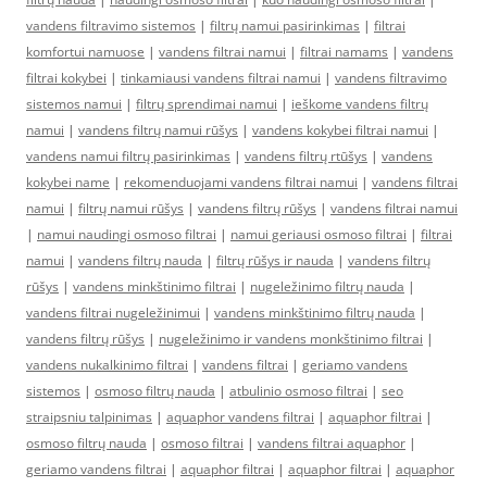
vandens filtravimo sistemos
|
filtrų namui pasirinkimas
|
filtrai
komfortui namuose
|
vandens filtrai namui
|
filtrai namams
|
vandens
filtrai kokybei
|
tinkamiausi vandens filtrai namui
|
vandens filtravimo
sistemos namui
|
filtrų sprendimai namui
|
ieškome vandens filtrų
namui
|
vandens filtrų namui rūšys
|
vandens kokybei filtrai namui
|
vandens namui filtrų pasirinkimas
|
vandens filtrų rtūšys
|
vandens
kokybei name
|
rekomenduojami vandens filtrai namui
|
vandens filtrai
namui
|
filtrų namui rūšys
|
vandens filtrų rūšys
|
vandens filtrai namui
|
namui naudingi osmoso filtrai
|
namui geriausi osmoso filtrai
|
filtrai
namui
|
vandens filtrų nauda
|
filtrų rūšys ir nauda
|
vandens filtrų
rūšys
|
vandens minkštinimo filtrai
|
nugeležinimo filtrų nauda
|
vandens filtrai nugeležinimui
|
vandens minkštinimo filtrų nauda
|
vandens filtrų rūšys
|
nugeležinimo ir vandens monkštinimo filtrai
|
vandens nukalkinimo filtrai
|
vandens filtrai
|
geriamo vandens
sistemos
|
osmoso filtrų nauda
|
atbulinio osmoso filtrai
|
seo
straipsniu talpinimas
|
aquaphor vandens filtrai
|
aquaphor filtrai
|
osmoso filtrų nauda
|
osmoso filtrai
|
vandens filtrai aquaphor
|
geriamo vandens filtrai
|
aquaphor filtrai
|
aquaphor filtrai
|
aquaphor