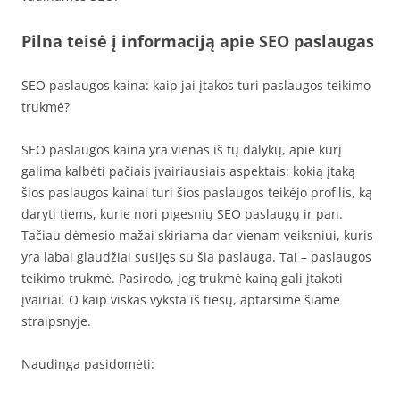
Pilna teisė į informaciją apie SEO paslaugas
SEO paslaugos kaina: kaip jai įtakos turi paslaugos teikimo
trukmė?
SEO paslaugos kaina yra vienas iš tų dalykų, apie kurį
galima kalbėti pačiais įvairiausiais aspektais: kokią įtaką
šios paslaugos kainai turi šios paslaugos teikėjo profilis, ką
daryti tiems, kurie nori pigesnių SEO paslaugų ir pan.
Tačiau dėmesio mažai skiriama dar vienam veiksniui, kuris
yra labai glaudžiai susijęs su šia paslauga. Tai – paslaugos
teikimo trukmė. Pasirodo, jog trukmė kainą gali įtakoti
įvairiai. O kaip viskas vyksta iš tiesų, aptarsime šiame
straipsnyje.
Naudinga pasidomėti: