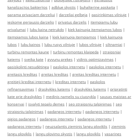
kanalizacijos bakterijos
|
adblue skystis
|
buhalterine apskaita
|
parama privaciam darzeliui
|
darzeliai gelbeja
|
pasirinkimas vilniuje
|
ieskome geriausio darzelio
|
privatus darzelis
|
itempiamu lubu
privalumai
|
lubu kaina netrukdo
|
kiek kainuoja itempiamos lubos
|
itempiamos lubos kaina
|
kiek kainuoja itempiamos
|
kiek kainuoja
lubos
|
lubu kainos
|
lubu rusys vilniuje
|
lubos vilniuje
|
siltnamiai
|
turbinu remontas kaune
|
turbinu remontas klaipeda
|
straipsniai
katems
|
sveika kate
|
gyvunu prekes
|
vidinis optimizavimas
|
pasiskolinti nesudėtinga
|
paskolos internetu
|
paskolos internetu
|
greitasis kreditas
|
greitas kreditas
|
greitas kreditas internetu
|
greitieji kreditai internetu
|
kreditas internetu
|
paskolos
refinansavimas
|
draskykles katems
|
draskykles katems
|
pripratinti
kate prie draskykles
|
medinis namelis su ciuozykla
|
sausas maistas ar
konservai
|
isvalyti tepalo demes
|
seo straipsniu talpinimas
|
seo
straipsniu talpinimas
|
padangos internetu
|
padangos internetu
|
pigios padangos
|
padangos internetu
|
padangos internetu
|
padangos internetu
|
neuzsalantis zieminis langu ploviklis
|
zieminis
langu ploviklis
|
langu plovimo skystis
|
langu ploviklis
|
vasarines