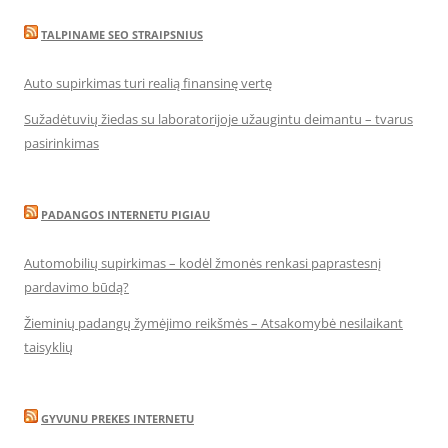
TALPINAME SEO STRAIPSNIUS
Auto supirkimas turi realią finansinę vertę
Sužadėtuvių žiedas su laboratorijoje užaugintu deimantu – tvarus
pasirinkimas
PADANGOS INTERNETU PIGIAU
Automobilių supirkimas – kodėl žmonės renkasi paprastesnį
pardavimo būdą?
Žieminių padangų žymėjimo reikšmės – Atsakomybė nesilaikant
taisyklių
GYVUNU PREKES INTERNETU