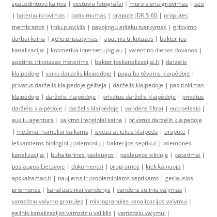
spausdintuvu kainos
|
vestuviu fotografai
|
muro sienu griovimas
|
seo
|
bateriju ikrovimas
|
patikimumas
|
orapute JDK S 60
|
oraputes
membranos
|
indu ploviklis
|
pavojingu atlieku tvarkymas
|
griovimo
darbai kaina
|
geliu pristatymas
|
apatinis trikotazas
|
bakterijos
kanalizacijai
|
kosmetika internetu pigiau
|
valentino dienos dovanos
|
apatinis trikotazas moterims
|
bakterijoskanalizacijai.lt
|
darzelis
klaipedoje
|
vaiku darzelis klaipedoje
|
pagalba tėvams klaipėdoje
|
privatus darželis klaipėdoje gelbėja
|
darželis klaipėdoje
|
pasirinkimas
klaipėdoje
|
darželis klaipėdoje
|
privatus darželis klaipėdoje
|
privatus
darželis klaipėdoje
|
darželis klaipėdoje
|
vandens filtrai
|
nuo pelesio
|
aukliu agentura
|
valymo irenginiai kaina
|
privatus darzelis klaipedoje
|
mediniai nameliai vaikams
|
isveza atliekas klaipeda
|
orapūte
|
ieškantiems biologinių priemonių
|
bakterijos septikui
|
priemonės
kanalizacijai
|
buhalterines paslaugos
|
paslaugos vilniuje
|
patarimai
|
paslaugos Lietuvoje
|
dokumentai
|
programos
|
kiek kainuoja
|
apskaitaman.lt
|
naujiems ir probleminiams septikams
|
geriausios
priemones
|
kanalizaciniai vandenys
|
vandens suliniu valymas
|
vamzdziu valymo granules
|
mikrogranules kanalizacijos valymui
|
gelinis kanalizacijos vamzdziu valiklis
|
vamzdziu valymui
|