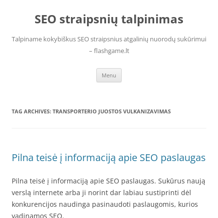
Skip
to
SEO straipsnių talpinimas
content
Talpiname kokybiškus SEO straipsnius atgalinių nuorodų sukūrimui
– flashgame.lt
Menu
TAG ARCHIVES:
TRANSPORTERIO JUOSTOS VULKANIZAVIMAS
Pilna teisė į informaciją apie SEO paslaugas
Pilna teisė į informaciją apie SEO paslaugas. Sukūrus naują
verslą internete arba ji norint dar labiau sustiprinti dėl
konkurencijos naudinga pasinaudoti paslaugomis, kurios
vadinamos SEO.