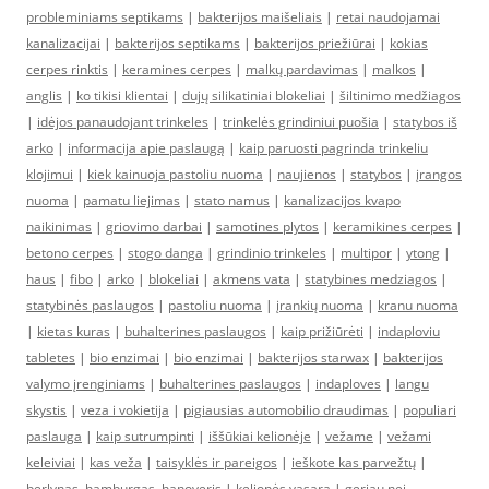
probleminiams septikams
|
bakterijos maišeliais
|
retai naudojamai
kanalizacijai
|
bakterijos septikams
|
bakterijos priežiūrai
|
kokias
cerpes rinktis
|
keramines cerpes
|
malkų pardavimas
|
malkos
|
anglis
|
ko tikisi klientai
|
dujų silikatiniai blokeliai
|
šiltinimo medžiagos
|
idėjos panaudojant trinkeles
|
trinkelės grindiniui puošia
|
statybos iš
arko
|
informacija apie paslaugą
|
kaip paruosti pagrinda trinkeliu
klojimui
|
kiek kainuoja pastoliu nuoma
|
naujienos
|
statybos
|
įrangos
nuoma
|
pamatu liejimas
|
stato namus
|
kanalizacijos kvapo
naikinimas
|
griovimo darbai
|
samotines plytos
|
keramikines cerpes
|
betono cerpes
|
stogo danga
|
grindinio trinkeles
|
multipor
|
ytong
|
haus
|
fibo
|
arko
|
blokeliai
|
akmens vata
|
statybines medziagos
|
statybinės paslaugos
|
pastoliu nuoma
|
įrankių nuoma
|
kranu nuoma
|
kietas kuras
|
buhalterines paslaugos
|
kaip prižiūrėti
|
indaploviu
tabletes
|
bio enzimai
|
bio enzimai
|
bakterijos starwax
|
bakterijos
valymo įrenginiams
|
buhalterines paslaugos
|
indaploves
|
langu
skystis
|
veza i vokietija
|
pigiausias automobilio draudimas
|
populiari
paslauga
|
kaip sutrumpinti
|
iššūkiai kelionėje
|
vežame
|
vežami
keleiviai
|
kas veža
|
taisyklės ir pareigos
|
ieškote kas parvežtų
|
berlynas, hamburgas, hanoveris
|
kelionės vasarą
|
geriau nei