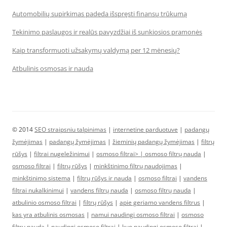
Automobilių supirkimas padeda išspręsti finansų trūkumą
Tekinimo paslaugos ir realūs pavyzdžiai iš sunkiosios pramonės
Kaip transformuoti užsakymų valdymą per 12 mėnesių?
Atbulinis osmosas ir nauda
© 2014
SEO straipsniu talpinimas
|
internetine parduotuve
|
padangų
žymėjimas
|
padangų žymėjimas
|
žieminių padangų žymėjimas
|
filtrų
rūšys
|
filtrai nugeležinimui
|
osmoso filtrai> |
osmoso filtrų nauda
|
osmoso filtrai
|
filtrų rūšys
|
minkštinimo filtrų naudojimas
|
minkštinimo sistema
|
filtrų rūšys ir nauda
|
osmoso filtrai
|
vandens
filtrai nukalkinimui
|
vandens filtrų nauda
|
osmoso filtrų nauda
|
atbulinio osmoso filtrai
|
filtrų rūšys
|
apie geriamo vandens filtrus
|
kas yra atbulinis osmosas
|
namui naudingi osmoso filtrai
|
osmoso
filtrų nauda
|
naudingi osmoso filtrai
|
kuo naudingi osmoso filtrai
|