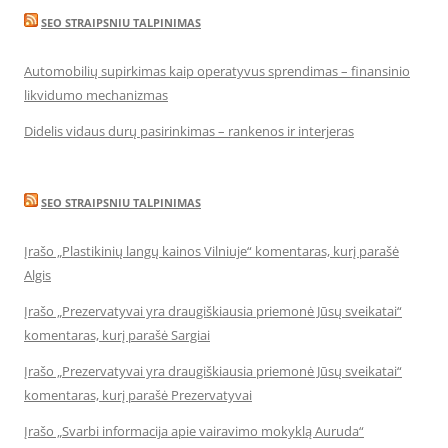
SEO STRAIPSNIU TALPINIMAS
Automobilių supirkimas kaip operatyvus sprendimas – finansinio
likvidumo mechanizmas
Didelis vidaus durų pasirinkimas – rankenos ir interjeras
SEO STRAIPSNIU TALPINIMAS
Įrašo „Plastikinių langų kainos Vilniuje“ komentaras, kurį parašė
Algis
Įrašo „Prezervatyvai yra draugiškiausia priemonė Jūsų sveikatai“
komentaras, kurį parašė Sargiai
Įrašo „Prezervatyvai yra draugiškiausia priemonė Jūsų sveikatai“
komentaras, kurį parašė Prezervatyvai
Įrašo „Svarbi informacija apie vairavimo mokyklą Auruda“