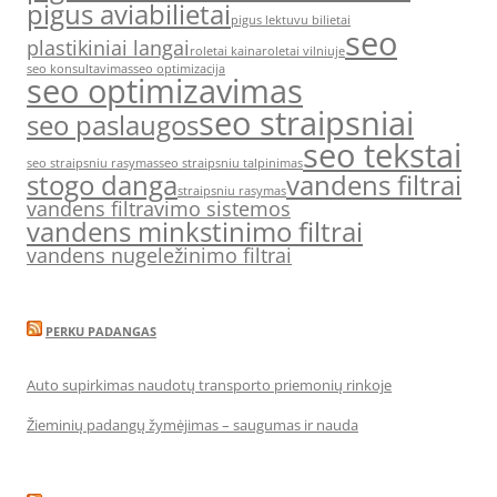
pigus aviabilietai
pigus lektuvu bilietai
seo
plastikiniai langai
roletai kaina
roletai vilniuje
seo konsultavimas
seo optimizacija
seo optimizavimas
seo straipsniai
seo paslaugos
seo tekstai
seo straipsniu rasymas
seo straipsniu talpinimas
stogo danga
vandens filtrai
straipsniu rasymas
vandens filtravimo sistemos
vandens minkstinimo filtrai
vandens nugeležinimo filtrai
PERKU PADANGAS
Auto supirkimas naudotų transporto priemonių rinkoje
Žieminių padangų žymėjimas – saugumas ir nauda