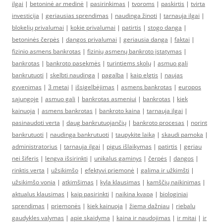
ilgai
|
betoninė ar medinė
|
pasirinkimas
|
tvoroms
|
paskirtis
|
tvirta
investicija
|
geriausias sprendimas
|
naudinga žinoti
|
tarnauja ilgai
|
blokelių privalumai
|
kokie privalumai
|
patirtis
|
stogo danga
|
betoninės čerpės
|
dangos privalumai
|
geriausia danga
|
faktai
|
fizinio asmens bankrotas
|
fizinių asmenų bankroto įstatymas
|
bankrotas
|
bankroto pasekmės
|
turintiems skolų
|
asmuo gali
bankrutuoti
|
skelbti naudinga
|
pagalba
|
kaip elgtis
|
naujas
gyvenimas
|
3 metai
|
išsigelbėjimas
|
asmens bankrotas
|
europos
sąjungoje
|
asmuo gali
|
bankrotas asmeniui
|
bankrotas
|
kiek
kainuoja
|
asmens bankrotas
|
bankroto kaina
|
tarnauja ilgai
|
pasinaudoti verta
|
daug bankrutuojančių
|
bankroto procesas
|
norint
bankrutuoti
|
naudinga bankrutuoti
|
taupykite laiką
|
skaudi pamoka
|
administratorius
|
tarnauja ilgai
|
pigus išlaikymas
|
patirtis
|
geriau
nei šiferis
|
lengva išsirinkti
|
unikalus gaminys
|
čerpės
|
dangos
|
rinktis verta
|
užsikimšo
|
efektyvi priemonė
|
galima ir užkimšti
|
užsikimšo vonia
|
atkimšimas
|
kyla klausimas
|
kamščių naikinimas
|
aktualus klausimas
|
kaip pasirinkti
|
naikina kvapą
|
biologiniai
sprendimas
|
priemonės
|
kiek kainuoja
|
žiemą dažniau
|
riebalu
gaudykles valymas
|
apie skaidymą
|
kaina ir naudojimas
|
ir mitai
|
ir