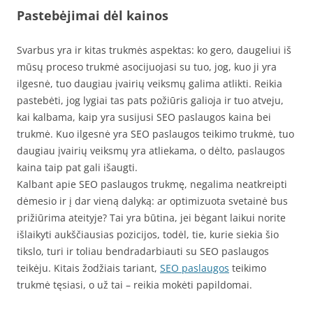
Pastebėjimai dėl kainos
Svarbus yra ir kitas trukmės aspektas: ko gero, daugeliui iš
mūsų proceso trukmė asocijuojasi su tuo, jog, kuo ji yra
ilgesnė, tuo daugiau įvairių veiksmų galima atlikti. Reikia
pastebėti, jog lygiai tas pats požiūris galioja ir tuo atveju,
kai kalbama, kaip yra susijusi SEO paslaugos kaina bei
trukmė. Kuo ilgesnė yra SEO paslaugos teikimo trukmė, tuo
daugiau įvairių veiksmų yra atliekama, o dėlto, paslaugos
kaina taip pat gali išaugti.
Kalbant apie SEO paslaugos trukmę, negalima neatkreipti
dėmesio ir į dar vieną dalyką: ar optimizuota svetainė bus
prižiūrima ateityje? Tai yra būtina, jei bėgant laikui norite
išlaikyti aukščiausias pozicijos, todėl, tie, kurie siekia šio
tikslo, turi ir toliau bendradarbiauti su SEO paslaugos
teikėju. Kitais žodžiais tariant,
SEO paslaugos
teikimo
trukmė tęsiasi, o už tai – reikia mokėti papildomai.