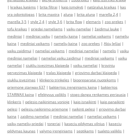
|
kraikas katėms
|
brita filtrai
|
kaip ismokyti
|
natūralus kraikas
|
kas
yra odontologas
|
brita maxtra
|
aluna
|
brita aluna
|
marella 2,4
|
marella 3,5
|
style 2,4
|
style 3,6
|
brita flow
|
elemaris
|
zoo prekes
|
tofu kraikas
|
priedai nameliams
|
vaikų nameliai
|
žaidimui lauke
|
mediniai
|
mediniai vaikų
|
namelių kaina
|
nameliai vaikams
|
namelių
kaina
|
mediniai vaikams
|
namelių kaina
|
zoo prekes
|
Akių lęšiai
|
vaiku zaidimui
|
nameliai vaikams
|
mediniai nameliai
|
namelis
|
vaiku
mediniai nameliai
|
nameliai vaiku zaidimui
|
mediniai vaikams
|
vaiku
nameliai
|
siukliu isvezimas klaipeda
|
vaiku nameliai
|
kroviniu
pervezimas klaipeda
|
tralas klaipeda
|
griovimo darbai klaipeda
|
siukliu isvezimas
|
klinkerio trinkeles
|
biopreparatai nuotekoms
|
priemone starwax 637
|
bakterijos irenginiams kaina
|
bakterijos
STARWAX kaina
|
efektyvus valiklis
|
stogo danga renkames geriausia
|
klinkeris
|
pelesio naikinimas vonioje
|
kaip isnaikinti
|
kaip panaikinti
pelesi
|
pelesiu naikinimo priemone
|
naikinti pelesi
|
griovimo darbai
kaina
|
zaidimo nameliai
|
mediniai nameliai
|
nameliai vaikams
|
vaikų namelių priedai
|
toneriai
|
kaseciu pildymas vilnius
|
kaseciu
pildymas kaunas
|
valymo įrenginiams
|
septikams
|
tualeto valiklis
|