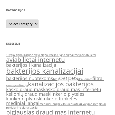
KATEGORIJOS
Kategorijos
DEBESĖLIS
1 lygio signalizacija
2 lygio signalizacija
3 lygio signalizacija
aviabilietai
aviabilietai internetu
bakterijos i kanalizacija
bakterijos kanalizacijai
cerpes
bakterijos nuotekoms
filtrai
blog
draudimas
kanalizacijos bakterijos
gsm signalizacija
kasko draudimas
kasko draudimas internetu
kelionių draudimas
klinkerio plyteles
klinkerio plytos
klinkerio trinkeles
mediniai langai
mediniai langai Vilniuje
nuoteku valymo irenginiai
peidziarine signalizacija
pigiausias draudimas internetu