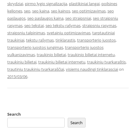
skrydziai
,
pirmo lygio signalizacija
,
plastikiniai langai
,
poilsines
keliones
,
seo
,
seo kaina
,
seo kainos
,
seo optimizavimas
,
seo
paslaugos
,
seo paslaugos kaina
,
seo straipsniai
,
seo straipsniu
rasymas
,
seo tekstai
,
seo tekstų rašymas
,
straipsniu rasymas
,
straipsniu talpinimas
,
svetainiu optimizavimas
,
tarptautiniai
traukiniai
,
tekstų rašymas
,
tinklarastis
,
transporterio juostos
,
transporterio juostos jungimas
,
transporterio juostos
vulkanizavimas
,
traukinio bilietai
,
traukinio bilietai internetu
,
traukiniu bilietai
,
traukiniu bilietai internetu
,
traukinių tvarkaraštis
,
trautinių traukinių tvarkaraščiai
,
visiems naudingi tinklarasciai
on
2015/03/06
.
Search
Search