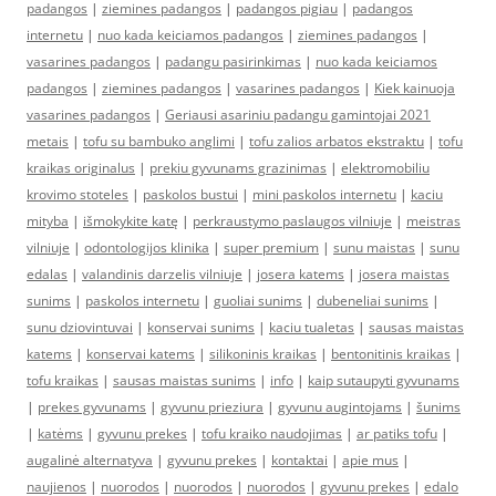
padangos
|
ziemines padangos
|
padangos pigiau
|
padangos
internetu
|
nuo kada keiciamos padangos
|
ziemines padangos
|
vasarines padangos
|
padangu pasirinkimas
|
nuo kada keiciamos
padangos
|
ziemines padangos
|
vasarines padangos
|
Kiek kainuoja
vasarines padangos
|
Geriausi asariniu padangu gamintojai 2021
metais
|
tofu su bambuko anglimi
|
tofu zalios arbatos ekstraktu
|
tofu
kraikas originalus
|
prekiu gyvunams grazinimas
|
elektromobiliu
krovimo stoteles
|
paskolos bustui
|
mini paskolos internetu
|
kaciu
mityba
|
išmokykite katę
|
perkraustymo paslaugos vilniuje
|
meistras
vilniuje
|
odontologijos klinika
|
super premium
|
sunu maistas
|
sunu
edalas
|
valandinis darzelis vilniuje
|
josera katems
|
josera maistas
sunims
|
paskolos internetu
|
guoliai sunims
|
dubeneliai sunims
|
sunu dziovintuvai
|
konservai sunims
|
kaciu tualetas
|
sausas maistas
katems
|
konservai katems
|
silikoninis kraikas
|
bentonitinis kraikas
|
tofu kraikas
|
sausas maistas sunims
|
info
|
kaip sutaupyti gyvunams
|
prekes gyvunams
|
gyvunu prieziura
|
gyvunu augintojams
|
šunims
|
katėms
|
gyvunu prekes
|
tofu kraiko naudojimas
|
ar patiks tofu
|
augalinė alternatyva
|
gyvunu prekes
|
kontaktai
|
apie mus
|
naujienos
|
nuorodos
|
nuorodos
|
nuorodos
|
gyvunu prekes
|
edalo