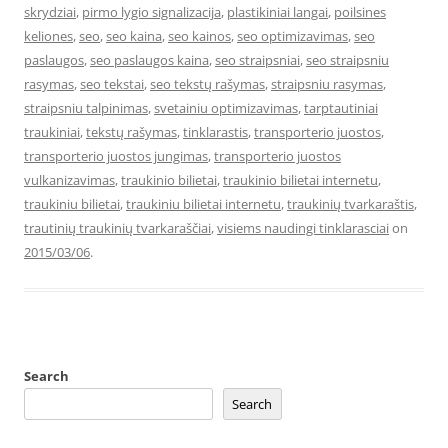
skrydziai
,
pirmo lygio signalizacija
,
plastikiniai langai
,
poilsines
keliones
,
seo
,
seo kaina
,
seo kainos
,
seo optimizavimas
,
seo
paslaugos
,
seo paslaugos kaina
,
seo straipsniai
,
seo straipsniu
rasymas
,
seo tekstai
,
seo tekstų rašymas
,
straipsniu rasymas
,
straipsniu talpinimas
,
svetainiu optimizavimas
,
tarptautiniai
traukiniai
,
tekstų rašymas
,
tinklarastis
,
transporterio juostos
,
transporterio juostos jungimas
,
transporterio juostos
vulkanizavimas
,
traukinio bilietai
,
traukinio bilietai internetu
,
traukiniu bilietai
,
traukiniu bilietai internetu
,
traukinių tvarkaraštis
,
trautinių traukinių tvarkaraščiai
,
visiems naudingi tinklarasciai
on
2015/03/06
.
Search
Search