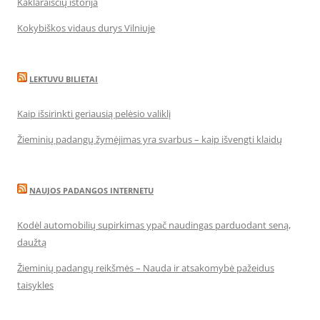
Kaklaraiščių istorija
Kokybiškos vidaus durys Vilniuje
LEKTUVU BILIETAI
Kaip išsirinkti geriausią pelėsio valiklį
Žieminių padangų žymėjimas yra svarbus – kaip išvengti klaidų
NAUJOS PADANGOS INTERNETU
Kodėl automobilių supirkimas ypač naudingas parduodant seną,
daužtą
Žieminių padangų reikšmės – Nauda ir atsakomybė pažeidus
taisykles