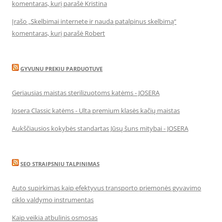
komentaras, kurį parašė Kristina
Įrašo „Skelbimai internete ir nauda patalpinus skelbimą“
komentaras, kurį parašė Robert
GYVUNU PREKIU PARDUOTUVE
Geriausias maistas sterilizuotoms katėms - JOSERA
Josera Classic katėms - Ulta premium klasės kačių maistas
Aukščiausios kokybės standartas Jūsų šuns mitybai - JOSERA
SEO STRAIPSNIU TALPINIMAS
Auto supirkimas kaip efektyvus transporto priemonės gyvavimo
ciklo valdymo instrumentas
Kaip veikia atbulinis osmosas