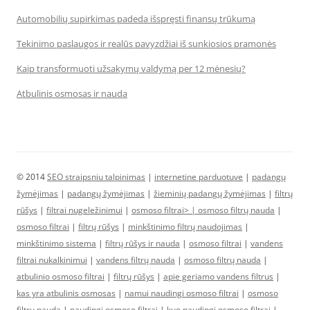
Automobilių supirkimas padeda išspręsti finansų trūkumą
Tekinimo paslaugos ir realūs pavyzdžiai iš sunkiosios pramonės
Kaip transformuoti užsakymų valdymą per 12 mėnesių?
Atbulinis osmosas ir nauda
© 2014
SEO straipsniu talpinimas
|
internetine parduotuve
|
padangų
žymėjimas
|
padangų žymėjimas
|
žieminių padangų žymėjimas
|
filtrų
rūšys
|
filtrai nugeležinimui
|
osmoso filtrai> |
osmoso filtrų nauda
|
osmoso filtrai
|
filtrų rūšys
|
minkštinimo filtrų naudojimas
|
minkštinimo sistema
|
filtrų rūšys ir nauda
|
osmoso filtrai
|
vandens
filtrai nukalkinimui
|
vandens filtrų nauda
|
osmoso filtrų nauda
|
atbulinio osmoso filtrai
|
filtrų rūšys
|
apie geriamo vandens filtrus
|
kas yra atbulinis osmosas
|
namui naudingi osmoso filtrai
|
osmoso
filtrų nauda
|
naudingi osmoso filtrai
|
kuo naudingi osmoso filtrai
|