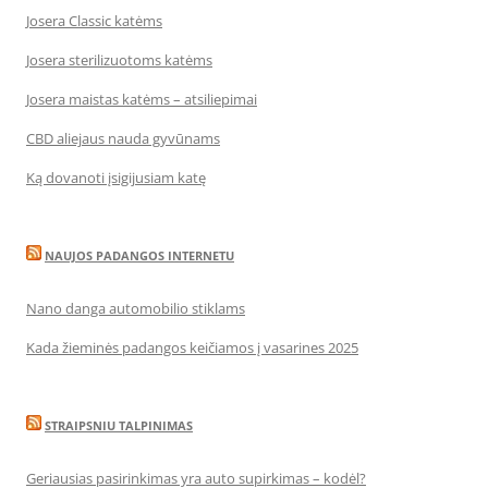
Josera Classic katėms
Josera sterilizuotoms katėms
Josera maistas katėms – atsiliepimai
CBD aliejaus nauda gyvūnams
Ką dovanoti įsigijusiam katę
NAUJOS PADANGOS INTERNETU
Nano danga automobilio stiklams
Kada žieminės padangos keičiamos į vasarines 2025
STRAIPSNIU TALPINIMAS
Geriausias pasirinkimas yra auto supirkimas – kodėl?