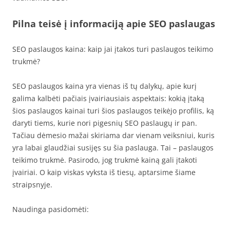
Pilna teisė į informaciją apie SEO paslaugas
SEO paslaugos kaina: kaip jai įtakos turi paslaugos teikimo
trukmė?
SEO paslaugos kaina yra vienas iš tų dalykų, apie kurį
galima kalbėti pačiais įvairiausiais aspektais: kokią įtaką
šios paslaugos kainai turi šios paslaugos teikėjo profilis, ką
daryti tiems, kurie nori pigesnių SEO paslaugų ir pan.
Tačiau dėmesio mažai skiriama dar vienam veiksniui, kuris
yra labai glaudžiai susijęs su šia paslauga. Tai – paslaugos
teikimo trukmė. Pasirodo, jog trukmė kainą gali įtakoti
įvairiai. O kaip viskas vyksta iš tiesų, aptarsime šiame
straipsnyje.
Naudinga pasidomėti: