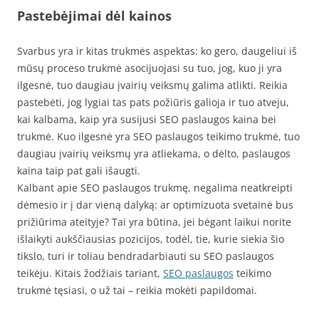
Pastebėjimai dėl kainos
Svarbus yra ir kitas trukmės aspektas: ko gero, daugeliui iš
mūsų proceso trukmė asocijuojasi su tuo, jog, kuo ji yra
ilgesnė, tuo daugiau įvairių veiksmų galima atlikti. Reikia
pastebėti, jog lygiai tas pats požiūris galioja ir tuo atveju,
kai kalbama, kaip yra susijusi SEO paslaugos kaina bei
trukmė. Kuo ilgesnė yra SEO paslaugos teikimo trukmė, tuo
daugiau įvairių veiksmų yra atliekama, o dėlto, paslaugos
kaina taip pat gali išaugti.
Kalbant apie SEO paslaugos trukmę, negalima neatkreipti
dėmesio ir į dar vieną dalyką: ar optimizuota svetainė bus
prižiūrima ateityje? Tai yra būtina, jei bėgant laikui norite
išlaikyti aukščiausias pozicijos, todėl, tie, kurie siekia šio
tikslo, turi ir toliau bendradarbiauti su SEO paslaugos
teikėju. Kitais žodžiais tariant,
SEO paslaugos
teikimo
trukmė tęsiasi, o už tai – reikia mokėti papildomai.