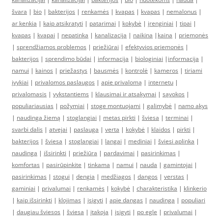
švara
|
bio
|
bakterijos
|
renkamės
|
kvapas
|
kvapas
|
nemalonus
|
ar kenkia
|
kaip atsikratyti
|
patarimai
|
kokybė
|
įrenginiai
|
tipai
|
kvapas
|
kvapai
|
nepatinka
|
kanalizacija
|
naikina
|
kaina
|
priemonės
|
sprendžiamos problemos
|
priežiūrai
|
efektyvios priemonės
|
bakterijos
|
sprendimo būdai
|
informacija
|
biologiniai
|
informacija
|
namui
|
kainos
|
priežastys
|
bausmės
|
kontrolė
|
kameros
|
tiriami
įvykiai
|
privalomos paslaugos
|
apie privalomą
|
internetu
|
privalomasis
|
vykstantiems
|
klausimai ir atsakymai
|
sąvokos
|
populiariausias
|
požymiai
|
stoge montuojami
|
galimybė
|
namo akys
|
naudinga žiemą
|
stoglangiai
|
metas pirkti
|
šviesa
|
terminai
|
svarbi dalis
|
atvejai
|
paslauga
|
verta
|
kokybė
|
klaidos
|
pirkti
|
bakterijos
|
šviesa
|
stoglangiai
|
langai
|
mediniai
|
šviesi aplinka
|
naudinga
|
išsirinkti
|
priežiūra
|
pardavimai
|
pasirinkimas
|
komfortas
|
pasirūpinkite
|
tinkama
|
namui
|
nauda
|
gamintojai
|
pasirinkimas
|
stogui
|
dengia
|
medžiagos
|
dangos
|
verstas
|
gaminiai
|
privalumai
|
renkamės
|
kokybė
|
charakteristika
|
klinkerio
|
kaip išsirinkti
|
klojimas
|
įsigyti
|
apie dangas
|
naudinga
|
populiari
|
daugiau šviesos
|
šviesa
|
įtakoja
|
įsigyti
|
po egle
|
privalumai
|