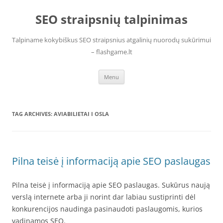
Skip
to
SEO straipsnių talpinimas
content
Talpiname kokybiškus SEO straipsnius atgalinių nuorodų sukūrimui
– flashgame.lt
Menu
TAG ARCHIVES:
AVIABILIETAI I OSLA
Pilna teisė į informaciją apie SEO paslaugas
Pilna teisė į informaciją apie SEO paslaugas. Sukūrus naują
verslą internete arba ji norint dar labiau sustiprinti dėl
konkurencijos naudinga pasinaudoti paslaugomis, kurios
vadinamos SEO.