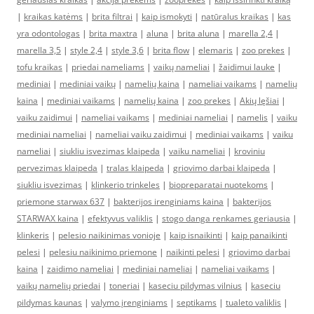
|
kraikas katėms
|
brita filtrai
|
kaip ismokyti
|
natūralus kraikas
|
kas
yra odontologas
|
brita maxtra
|
aluna
|
brita aluna
|
marella 2,4
|
marella 3,5
|
style 2,4
|
style 3,6
|
brita flow
|
elemaris
|
zoo prekes
|
tofu kraikas
|
priedai nameliams
|
vaikų nameliai
|
žaidimui lauke
|
mediniai
|
mediniai vaikų
|
namelių kaina
|
nameliai vaikams
|
namelių
kaina
|
mediniai vaikams
|
namelių kaina
|
zoo prekes
|
Akių lęšiai
|
vaiku zaidimui
|
nameliai vaikams
|
mediniai nameliai
|
namelis
|
vaiku
mediniai nameliai
|
nameliai vaiku zaidimui
|
mediniai vaikams
|
vaiku
nameliai
|
siukliu isvezimas klaipeda
|
vaiku nameliai
|
kroviniu
pervezimas klaipeda
|
tralas klaipeda
|
griovimo darbai klaipeda
|
siukliu isvezimas
|
klinkerio trinkeles
|
biopreparatai nuotekoms
|
priemone starwax 637
|
bakterijos irenginiams kaina
|
bakterijos
STARWAX kaina
|
efektyvus valiklis
|
stogo danga renkames geriausia
|
klinkeris
|
pelesio naikinimas vonioje
|
kaip isnaikinti
|
kaip panaikinti
pelesi
|
pelesiu naikinimo priemone
|
naikinti pelesi
|
griovimo darbai
kaina
|
zaidimo nameliai
|
mediniai nameliai
|
nameliai vaikams
|
vaikų namelių priedai
|
toneriai
|
kaseciu pildymas vilnius
|
kaseciu
pildymas kaunas
|
valymo įrenginiams
|
septikams
|
tualeto valiklis
|