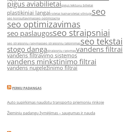
pigus aviabilietai
pigus lektuvu bilietai
seo
plastikiniai langai
roletai kaina
roletai vilniuje
seo konsultavimas
seo optimizacija
seo optimizavimas
seo straipsniai
seo paslaugos
seo tekstai
seo straipsniu rasymas
seo straipsniu talpinimas
stogo danga
vandens filtrai
straipsniu rasymas
vandens filtravimo sistemos
vandens minkstinimo filtrai
vandens nugeležinimo filtrai
PERKU PADANGAS
Auto supirkimas naudotų transporto priemonių rinkoje
Žieminių padangų žymėjimas – saugumas ir nauda