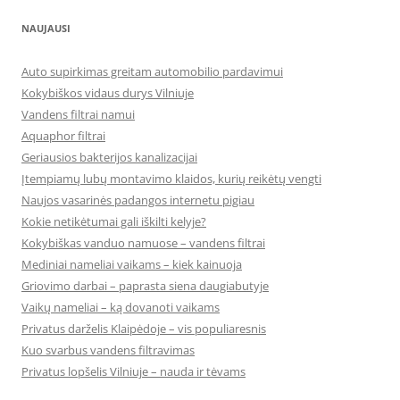
NAUJAUSI
Auto supirkimas greitam automobilio pardavimui
Kokybiškos vidaus durys Vilniuje
Vandens filtrai namui
Aquaphor filtrai
Geriausios bakterijos kanalizacijai
Įtempiamų lubų montavimo klaidos, kurių reikėtų vengti
Naujos vasarinės padangos internetu pigiau
Kokie netikėtumai gali iškilti kelyje?
Kokybiškas vanduo namuose – vandens filtrai
Mediniai nameliai vaikams – kiek kainuoja
Griovimo darbai – paprasta siena daugiabutyje
Vaikų nameliai – ką dovanoti vaikams
Privatus darželis Klaipėdoje – vis populiaresnis
Kuo svarbus vandens filtravimas
Privatus lopšelis Vilniuje – nauda ir tėvams