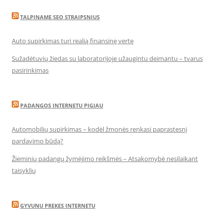
TALPINAME SEO STRAIPSNIUS
Auto supirkimas turi realią finansinę vertę
Sužadėtuvių žiedas su laboratorijoje užaugintu deimantu – tvarus
pasirinkimas
PADANGOS INTERNETU PIGIAU
Automobilių supirkimas – kodėl žmonės renkasi paprastesnį
pardavimo būdą?
Žieminių padangų žymėjimo reikšmės – Atsakomybė nesilaikant
taisyklių
GYVUNU PREKES INTERNETU