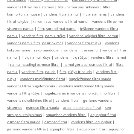
vandens filtravimo sistemos
|
filtrų namui pasirinkimas
|
filtrai
komfortui namuose
|
vandens filtrai namui
|
filtrai namams
|
vandens
filtrai kokybei
|
tinkamiausi vandens filtrai namui
|
vandens filtravimo
sistemos namui
|
filtrų sprendimai namui
|
ieškome vandens filtrų
namui
|
vandens filtrų namui rūšys
|
vandens kokybei filtrai namui
|
vandens namui filtrų pasirinkimas
|
vandens filtrų rtūšys
|
vandens
kokybei name
|
rekomenduojami vandens filtrai namui
|
vandens filtrai
namui
|
filtrų namui rūšys
|
vandens filtrų rūšys
|
vandens filtrai namui
|
namui naudingi osmoso filtrai
|
namui geriausi osmoso filtrai
|
filtrai
namui
|
vandens filtrų nauda
|
filtrų rūšys ir nauda
|
vandens filtrų
rūšys
|
vandens minkštinimo filtrai
|
nugeležinimo filtrų nauda
|
vandens filtrai nugeležinimui
|
vandens minkštinimo filtrų nauda
|
vandens filtrų rūšys
|
nugeležinimo ir vandens monkštinimo filtrai
|
vandens nukalkinimo filtrai
|
vandens filtrai
|
geriamo vandens
sistemos
|
osmoso filtrų nauda
|
atbulinio osmoso filtrai
|
seo
straipsniu talpinimas
|
aquaphor vandens filtrai
|
aquaphor filtrai
|
osmoso filtrų nauda
|
osmoso filtrai
|
vandens filtrai aquaphor
|
geriamo vandens filtrai
|
aquaphor filtrai
|
aquaphor filtrai
|
aquaphor