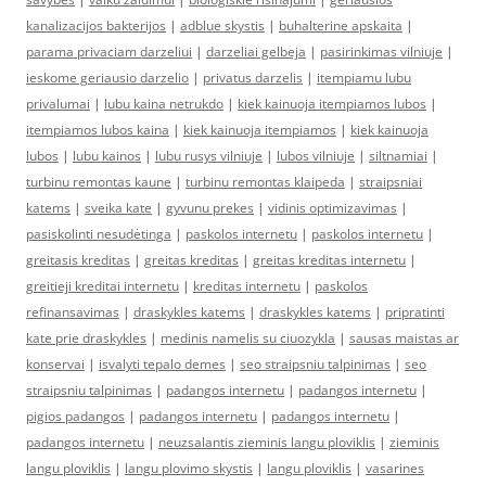
kanalizacijos bakterijos
|
adblue skystis
|
buhalterine apskaita
|
parama privaciam darzeliui
|
darzeliai gelbeja
|
pasirinkimas vilniuje
|
ieskome geriausio darzelio
|
privatus darzelis
|
itempiamu lubu
privalumai
|
lubu kaina netrukdo
|
kiek kainuoja itempiamos lubos
|
itempiamos lubos kaina
|
kiek kainuoja itempiamos
|
kiek kainuoja
lubos
|
lubu kainos
|
lubu rusys vilniuje
|
lubos vilniuje
|
siltnamiai
|
turbinu remontas kaune
|
turbinu remontas klaipeda
|
straipsniai
katems
|
sveika kate
|
gyvunu prekes
|
vidinis optimizavimas
|
pasiskolinti nesudėtinga
|
paskolos internetu
|
paskolos internetu
|
greitasis kreditas
|
greitas kreditas
|
greitas kreditas internetu
|
greitieji kreditai internetu
|
kreditas internetu
|
paskolos
refinansavimas
|
draskykles katems
|
draskykles katems
|
pripratinti
kate prie draskykles
|
medinis namelis su ciuozykla
|
sausas maistas ar
konservai
|
isvalyti tepalo demes
|
seo straipsniu talpinimas
|
seo
straipsniu talpinimas
|
padangos internetu
|
padangos internetu
|
pigios padangos
|
padangos internetu
|
padangos internetu
|
padangos internetu
|
neuzsalantis zieminis langu ploviklis
|
zieminis
langu ploviklis
|
langu plovimo skystis
|
langu ploviklis
|
vasarines