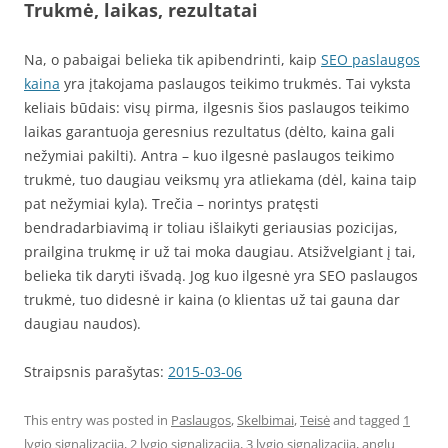
Trukmė, laikas, rezultatai
Na, o pabaigai belieka tik apibendrinti, kaip
SEO paslaugos
kaina
yra įtakojama paslaugos teikimo trukmės. Tai vyksta
keliais būdais: visų pirma, ilgesnis šios paslaugos teikimo
laikas garantuoja geresnius rezultatus (dėlto, kaina gali
nežymiai pakilti). Antra – kuo ilgesnė paslaugos teikimo
trukmė, tuo daugiau veiksmų yra atliekama (dėl, kaina taip
pat nežymiai kyla). Trečia – norintys pratęsti
bendradarbiavimą ir toliau išlaikyti geriausias pozicijas,
prailgina trukmę ir už tai moka daugiau. Atsižvelgiant į tai,
belieka tik daryti išvadą. Jog kuo ilgesnė yra SEO paslaugos
trukmė, tuo didesnė ir kaina (o klientas už tai gauna dar
daugiau naudos).
Straipsnis parašytas:
2015-03-06
This entry was posted in
Paslaugos
,
Skelbimai
,
Teisė
and tagged
1
lygio signalizacija
,
2 lygio signalizacija
,
3 lygio signalizacija
,
anglu