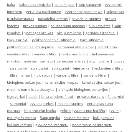
itaka
|
itaka sunu isvaizdai
|
sunu mityba
|
kaip sutaupyti
|
gyvunams
internetu
|
geriausia parduotuve
|
internetine parduotuve
|
kokybiskas
ir subalansuotas
|
pavadeliai katems
|
pavadeliai sunims
|
prekes
katems
|
prekes sunims
|
sausas sunu maistas
|
sunu maistas
|
kaip
ismokyti
|
ypatingas kraikas
|
akcija prekems
|
geriausi siltnamiai
|
kaip issirinkti
|
polikarbonatiniai šiltnamiai
|
tvirti siltnamiai
|
polikarbonatiniai atsiliepimai
|
šiltnamiai atsiliepimai
|
led reklama
|
vandens filtrai
|
vandens filtrai
|
renkamės filtrus
|
tinkamiausias
maistas
|
maistas internetu
|
geriausias ėdalas
|
augintojams
|
blogas
|
straipsniai
|
straipsniai
|
straipsniai
|
fejerverkai
|
ieskantiems filtru
|
filtrai namui
|
filtru nauda
|
vandens filtrai
|
vandens filtrai
|
biologinės bakterijos
|
kanalizacijos kvapas
|
kanalizacijos bakterijos
|
medinis namelis su ciuozykla
|
efektyvio biologinės bakterijos
|
fejerverkai
|
sodui
|
brita vandens filtrai
|
privatus darzelis
|
šiltnamiai
|
siltnamiai
|
gyvunu prekes
|
maistas sunims
|
geriausias sunu
maistas
|
kaip issirinkti kraika
|
gelbsti gyvūnus nuo karščio
|
gyvūnų
maudynės vasarą
|
šunų mityba
|
sausas maistas
|
kačių kraikas
|
kraikas katėms
|
gyvūnams internetu
|
perkamiausios internetu
|
geriausias kraikas
|
akcija prekems
|
zooprekės
|
kaip išsirinkti kraiką