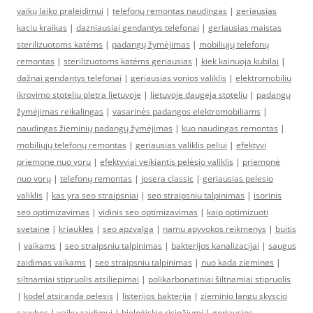
vaikų laiko praleidimui
|
telefonų remontas naudingas
|
geriausias
kaciu kraikas
|
dazniausiai gendantys telefonai
|
geriausias maistas
sterilizuotoms katėms
|
padangų žymėjimas
|
mobiliųjų telefonų
remontas
|
sterilizuotoms katėms geriausias
|
kiek kainuoja kubilai
|
dažnai gendantys telefonai
|
geriausias vonios valiklis
|
elektromobiliu
ikrovimo stoteliu pletra lietuvoje
|
lietuvoje daugeja stoteliu
|
padangų
žymėjimas reikalingas
|
vasarinės padangos elektromobiliams
|
naudingas žieminių padangų žymėjimas
|
kuo naudingas remontas
|
mobiliųjų telefonų remontas
|
geriausias valiklis peliui
|
efektyvi
priemone nuo voru
|
efektyviai veikiantis pelėsio valiklis
|
priemonė
nuo vorų
|
telefonų remontas
|
josera classic
|
geriausias pelesio
valiklis
|
kas yra seo straipsniai
|
seo straipsniu talpinimas
|
isorinis
seo optimizavimas
|
vidinis seo optimizavimas
|
kaip optimizuoti
svetaine
|
kriaukles
|
seo apzvalga
|
namu apyvokos reikmenys
|
buitis
|
vaikams
|
seo straipsniu talpinimas
|
bakterijos kanalizacijai
|
saugus
zaidimas vaikams
|
seo straipsniu talpinimas
|
nuo kada ziemines
|
siltnamiai stipruolis atsiliepimai
|
polikarbonatiniai šiltnamiai stipruolis
|
kodel atsiranda pelesis
|
listerijos bakterija
|
zieminio langu skyscio
savybes
|
vaiku zaidimui
|
bioloģiskie risinājumi
|
geriausios