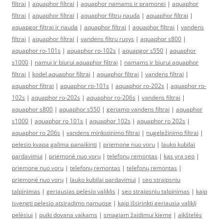
filtrai
|
aquaphor filtrai
|
aquaphor namams ir pramonei
|
aquaphor
filtrai
|
aquaphor filtrai
|
aquaphor filtrų nauda
|
aquaphor filtrai
|
aquapgor filtrai ir nauda
|
aquaphor filtrai
|
aquaphor filtrai
|
vandens
filtrai
|
aquaphor filtrai
|
vandens filtru rusys
|
aquaphor s800
|
aquaphor ro-101s
|
aquaphor ro-102s
|
aquapgor s550
|
aquaphor
s1000
|
namui ir biurui aquaphor filtrai
|
namams ir biurui aquaphor
filtrai
|
kodel aquaphor filtrai
|
aquaphor filtrai
|
vandens filtrai
|
aquaphor filtrai
|
aquaphor ro-101s
|
aquaphor ro-202s
|
aquaphor ro-
102s
|
aquaphor ro-202s
|
aquaphor ro-206s
|
vandens filtrai
|
aquaphor s800
|
aquaphor s550
|
geriamo vandens filtrai
|
aquaphor
s1000
|
aquaphor ro 101s
|
aquaphor 102s
|
aquaphor ro 202s
|
aquaphor ro 206s
|
vandens minkstinimo filtrai
|
nugeležinimo filtrai
|
pelesio kvapa galima panaikinti
|
priemone nuo voru
|
lauko kubilai
pardavimui
|
priemonė nuo vorų
|
telefonų remontas
|
kas yra seo
|
priemone nuo voru
|
telefonų remontas
|
telefonų remontas
|
priemonė nuo vorų
|
lauko kubilai pardavimui
|
seo straipsniu
talpinimas
|
geriausias pelėsio valiklis
|
seo straipsniu talpinimas
|
kaip
isvengti pelesio atsiradimo namuose
|
kaip išsirinkti geriausią valiklį
pelėsiui
|
puiki dovana vaikams
|
smagiam žaidimui kieme
|
aikštelės