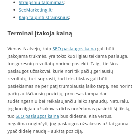
Straipsniu talpinimas
;
SeoMarketing.lt
;
Kaip talpinti straipsnius
;
Terminai įtakoja kainą
Vienas iš atvejų, kaip
SEO paslaugos kaina
gali būti
įtakojama trukmės, yra toks: kuo ilgiau teikiama paslauga,
tuo geresnių rezultatų norime pasiekti. Taigi, tie šios
paslaugos užsakovai, kurie nori tik pačių geriausių
rezultatų, turi suprasti, kad toks tikslas gali būti
pasiekiamas ne per patį trumpiausią laiko tarpą, nes norint
pačių aukščiausių pozicijų, procesas tampa dar
sudėtingesniu bei reikalaujančiu laiko sąnaudų. Natūralu,
jog kuo ilgiau užsakovas dirbs norėdamas pasiekti šį tikslą,
tuo
SEO paslaugos kaina
bus didesnė. Kita vertus,
negalima nuginčyti, jog paslaugos užsakovas už tai gauna
ypač didelę naudą – aukštą poziciją.