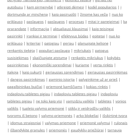
autobusu
|
kam pirmenybė
|
atkreipti dėmesį
|
kodėl populiarios
|
į
dortmundą ar mincheną
|
kaip pasiruošti
|
žinome kas veža
|
nuo ko
priklauso
|
paslaugos
|
paslaugos
|
procesas
|
mitai ir paneigimai
|
ką
prarandate
|
informacija
|
aktualiausi klausimai
|
kaip teisingai
pasirinkti
|
įrankiai ir terminai
|
efektyvus būdas
|
epitetai
|
nuo ko
priklauso
|
kriterijai
|
patogiau
|
geriau
|
planuojate kelionę
|
renkantis tiekėją
|
populiari paslauga
|
mikriukais
|
patogus
susisiekimas
|
skaičiuojate atstumą
|
renkatės mikriukus
|
kokybės
pasirinkimas
|
ekonomiški sprendimai
|
kuriame
|
verta rinktis
|
įtakoja
|
kaip sukurti
|
geriausias sprendimas
|
geriausias pasirinkimas
|
dangos pasirinkimas
|
gaminio istorija
|
palyginkime už ar prieš
|
pagalbininkas buičiai
|
priemonė kamščiams
|
kokias rinktis
|
indaploviu tabletes pigiau
|
indaploviu tabletes pigiau
|
indaploviu
tabletes pigiau
|
ne toks kaip visi
|
vamzdziu valiklis
|
tabletes
|
vonios
valiklis
|
tualeto valymo priemonė
|
stiklų ir veidrodžių valiklis
|
tvoroms iš betono
|
valymo priemonės
|
arko blokeliai
|
išskirtinė tvora
|
idomus straipsniai
|
valymas priemone
|
priemonė valymui
|
rulonais
|
išbandykite granules
|
priemonės
|
gaudyklių priežiūrai
|
tarnauja