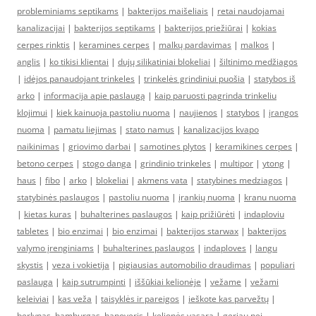
probleminiams septikams
|
bakterijos maišeliais
|
retai naudojamai
kanalizacijai
|
bakterijos septikams
|
bakterijos priežiūrai
|
kokias
cerpes rinktis
|
keramines cerpes
|
malkų pardavimas
|
malkos
|
anglis
|
ko tikisi klientai
|
dujų silikatiniai blokeliai
|
šiltinimo medžiagos
|
idėjos panaudojant trinkeles
|
trinkelės grindiniui puošia
|
statybos iš
arko
|
informacija apie paslaugą
|
kaip paruosti pagrinda trinkeliu
klojimui
|
kiek kainuoja pastoliu nuoma
|
naujienos
|
statybos
|
įrangos
nuoma
|
pamatu liejimas
|
stato namus
|
kanalizacijos kvapo
naikinimas
|
griovimo darbai
|
samotines plytos
|
keramikines cerpes
|
betono cerpes
|
stogo danga
|
grindinio trinkeles
|
multipor
|
ytong
|
haus
|
fibo
|
arko
|
blokeliai
|
akmens vata
|
statybines medziagos
|
statybinės paslaugos
|
pastoliu nuoma
|
įrankių nuoma
|
kranu nuoma
|
kietas kuras
|
buhalterines paslaugos
|
kaip prižiūrėti
|
indaploviu
tabletes
|
bio enzimai
|
bio enzimai
|
bakterijos starwax
|
bakterijos
valymo įrenginiams
|
buhalterines paslaugos
|
indaploves
|
langu
skystis
|
veza i vokietija
|
pigiausias automobilio draudimas
|
populiari
paslauga
|
kaip sutrumpinti
|
iššūkiai kelionėje
|
vežame
|
vežami
keleiviai
|
kas veža
|
taisyklės ir pareigos
|
ieškote kas parvežtų
|
berlynas, hamburgas, hanoveris
|
kelionės vasarą
|
geriau nei