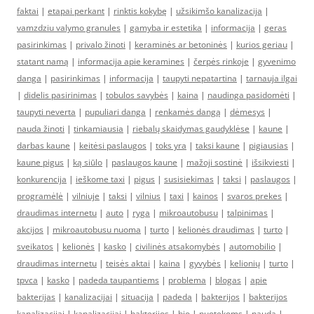
faktai
|
etapai perkant
|
rinktis kokybę
|
užsikimšo kanalizacija
|
vamzdziu valymo granules
|
gamyba ir estetika
|
informacija
|
geras
pasirinkimas
|
privalo žinoti
|
keraminės ar betoninės
|
kurios geriau
|
statant namą
|
informacija apie keramines
|
čerpės rinkoje
|
gyvenimo
danga
|
pasirinkimas
|
informacija
|
taupyti nepatartina
|
tarnauja ilgai
|
didelis pasirinimas
|
tobulos savybės
|
kaina
|
naudinga pasidomėti
|
taupyti neverta
|
pupuliari danga
|
renkamės dangą
|
dėmesys
|
nauda žinoti
|
tinkamiausia
|
riebalų skaidymas gaudyklėse
|
kaune
|
darbas kaune
|
keitėsi paslaugos
|
toks yra
|
taksi kaune
|
pigiausias
|
kaune pigus
|
ką siūlo
|
paslaugos kaune
|
mažoji sostinė
|
išsikviesti
|
konkurencija
|
ieškome taxi
|
pigus
|
susisiekimas
|
taksi
|
paslaugos
|
programėlė
|
vilniuje
|
taksi
|
vilnius
|
taxi
|
kainos
|
svaros prekes
|
draudimas internetu
|
auto
|
ryga
|
mikroautobusu
|
talpinimas
|
akcijos
|
mikroautobusu nuoma
|
turto
|
kelionės draudimas
|
turto
|
sveikatos
|
kelionės
|
kasko
|
civilinės atsakomybės
|
automobilio
|
draudimas internetu
|
teisės aktai
|
kaina
|
gyvybės
|
kelionių
|
turto
|
tpvca
|
kasko
|
padeda taupantiems
|
problema
|
blogas
|
apie
bakterijas
|
kanalizacijai
|
situacija
|
padeda
|
bakterijos
|
bakterijos
kanalizacijai
|
kanalizacijai
|
bakterijos
|
bio
|
nuotekoms
|
nauda
|