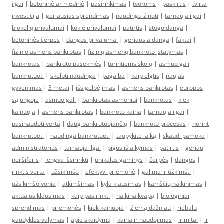
ilgai
|
betoninė ar medinė
|
pasirinkimas
|
tvoroms
|
paskirtis
|
tvirta
investicija
|
geriausias sprendimas
|
naudinga žinoti
|
tarnauja ilgai
|
blokelių privalumai
|
kokie privalumai
|
patirtis
|
stogo danga
|
betoninės čerpės
|
dangos privalumai
|
geriausia danga
|
faktai
|
fizinio asmens bankrotas
|
fizinių asmenų bankroto įstatymas
|
bankrotas
|
bankroto pasekmės
|
turintiems skolų
|
asmuo gali
bankrutuoti
|
skelbti naudinga
|
pagalba
|
kaip elgtis
|
naujas
gyvenimas
|
3 metai
|
išsigelbėjimas
|
asmens bankrotas
|
europos
sąjungoje
|
asmuo gali
|
bankrotas asmeniui
|
bankrotas
|
kiek
kainuoja
|
asmens bankrotas
|
bankroto kaina
|
tarnauja ilgai
|
pasinaudoti verta
|
daug bankrutuojančių
|
bankroto procesas
|
norint
bankrutuoti
|
naudinga bankrutuoti
|
taupykite laiką
|
skaudi pamoka
|
administratorius
|
tarnauja ilgai
|
pigus išlaikymas
|
patirtis
|
geriau
nei šiferis
|
lengva išsirinkti
|
unikalus gaminys
|
čerpės
|
dangos
|
rinktis verta
|
užsikimšo
|
efektyvi priemonė
|
galima ir užkimšti
|
užsikimšo vonia
|
atkimšimas
|
kyla klausimas
|
kamščių naikinimas
|
aktualus klausimas
|
kaip pasirinkti
|
naikina kvapą
|
biologiniai
sprendimas
|
priemonės
|
kiek kainuoja
|
žiemą dažniau
|
riebalu
gaudykles valymas
|
apie skaidymą
|
kaina ir naudojimas
|
ir mitai
|
ir