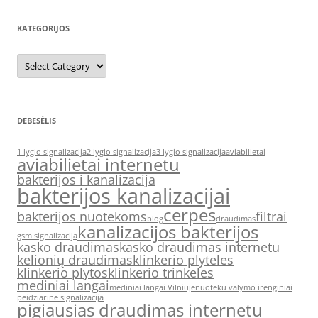
KATEGORIJOS
Kategorijos
DEBESĖLIS
1 lygio signalizacija
2 lygio signalizacija
3 lygio signalizacija
aviabilietai
aviabilietai internetu
bakterijos i kanalizacija
bakterijos kanalizacijai
cerpes
bakterijos nuotekoms
filtrai
blog
draudimas
kanalizacijos bakterijos
gsm signalizacija
kasko draudimas
kasko draudimas internetu
kelionių draudimas
klinkerio plyteles
klinkerio plytos
klinkerio trinkeles
mediniai langai
mediniai langai Vilniuje
nuoteku valymo irenginiai
peidziarine signalizacija
pigiausias draudimas internetu