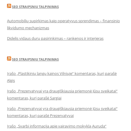
SEO STRAIPSNIU TALPINIMAS
Automobilių supirkimas kaip operatyvus sprendimas – finansinio
likvidumo mechanizmas
Didelis vidaus durų pasirinkimas – rankenos ir interjeras
SEO STRAIPSNIU TALPINIMAS
Įrašo „Plastikinių langų kainos Vilniuje“ komentaras, kurį parašė
Algis
Įrašo „Prezervatyvai yra draugiškiausia priemonė Jūsų sveikatai“
komentaras, kurį parašė Sargiai
Įrašo „Prezervatyvai yra draugiškiausia priemonė Jūsų sveikatai“
komentaras, kurį parašė Prezervatyvai
Įrašo „Svarbi informacija apie vairavimo mokyklą Auruda“