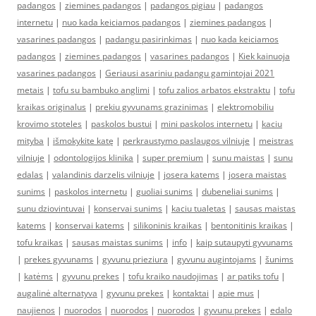
padangos
|
ziemines padangos
|
padangos pigiau
|
padangos
internetu
|
nuo kada keiciamos padangos
|
ziemines padangos
|
vasarines padangos
|
padangu pasirinkimas
|
nuo kada keiciamos
padangos
|
ziemines padangos
|
vasarines padangos
|
Kiek kainuoja
vasarines padangos
|
Geriausi asariniu padangu gamintojai 2021
metais
|
tofu su bambuko anglimi
|
tofu zalios arbatos ekstraktu
|
tofu
kraikas originalus
|
prekiu gyvunams grazinimas
|
elektromobiliu
krovimo stoteles
|
paskolos bustui
|
mini paskolos internetu
|
kaciu
mityba
|
išmokykite katę
|
perkraustymo paslaugos vilniuje
|
meistras
vilniuje
|
odontologijos klinika
|
super premium
|
sunu maistas
|
sunu
edalas
|
valandinis darzelis vilniuje
|
josera katems
|
josera maistas
sunims
|
paskolos internetu
|
guoliai sunims
|
dubeneliai sunims
|
sunu dziovintuvai
|
konservai sunims
|
kaciu tualetas
|
sausas maistas
katems
|
konservai katems
|
silikoninis kraikas
|
bentonitinis kraikas
|
tofu kraikas
|
sausas maistas sunims
|
info
|
kaip sutaupyti gyvunams
|
prekes gyvunams
|
gyvunu prieziura
|
gyvunu augintojams
|
šunims
|
katėms
|
gyvunu prekes
|
tofu kraiko naudojimas
|
ar patiks tofu
|
augalinė alternatyva
|
gyvunu prekes
|
kontaktai
|
apie mus
|
naujienos
|
nuorodos
|
nuorodos
|
nuorodos
|
gyvunu prekes
|
edalo