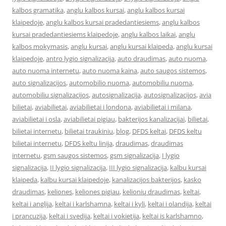
kalbos gramatika
,
anglu kalbos kursai
,
anglu kalbos kursai
klaipedoje
,
anglu kalbos kursai pradedantiesiems
,
anglu kalbos
kursai pradedantiesiems klaipedoje
,
anglu kalbos laikai
,
anglu
kalbos mokymasis
,
anglu kursai
,
anglu kursai klaipeda
,
anglu kursai
klaipedoje
,
antro lygio signalizacija
,
auto draudimas
,
auto nuoma
,
auto nuoma internetu
,
auto nuoma kaina
,
auto saugos sistemos
,
auto signalizacijos
,
automobilio nuoma
,
automobiliu nuoma
,
automobiliu signalizacijos
,
autosignalizacija
,
autosignalizacijos
,
avia
bilietai
,
aviabilietai
,
aviabilietai i londona
,
aviabilietai i milana
,
aviabilietai i osla
,
aviabilietai pigiau
,
bakterijos kanalizacijai
,
bilietai
,
bilietai internetu
,
bilietai traukiniu
,
blog
,
DFDS keltai
,
DFDS keltu
bilietai internetu
,
DFDS keltu linija
,
draudimas
,
draudimas
internetu
,
gsm saugos sistemos
,
gsm signalizacija
,
I lygio
signalizacija
,
II lygio signalizacija
,
III lygio signalizacija
,
kalbu kursai
klaipeda
,
kalbu kursai klaipedoje
,
kanalizacijos bakterijos
,
kasko
draudimas
,
keliones
,
keliones pigiau
,
kelionių draudimas
,
keltai
,
keltai i anglija
,
keltai i karlshamna
,
keltai i kyli
,
keltai i olandija
,
keltai
i prancuzija
,
keltai i svedija
,
keltai i vokietija
,
keltai is karlshamno
,