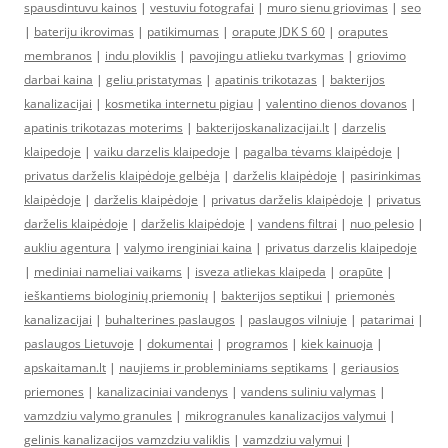
spausdintuvu kainos
|
vestuviu fotografai
|
muro sienu griovimas
|
seo
|
bateriju ikrovimas
|
patikimumas
|
orapute JDK S 60
|
oraputes
membranos
|
indu ploviklis
|
pavojingu atlieku tvarkymas
|
griovimo
darbai kaina
|
geliu pristatymas
|
apatinis trikotazas
|
bakterijos
kanalizacijai
|
kosmetika internetu pigiau
|
valentino dienos dovanos
|
apatinis trikotazas moterims
|
bakterijoskanalizacijai.lt
|
darzelis
klaipedoje
|
vaiku darzelis klaipedoje
|
pagalba tėvams klaipėdoje
|
privatus darželis klaipėdoje gelbėja
|
darželis klaipėdoje
|
pasirinkimas
klaipėdoje
|
darželis klaipėdoje
|
privatus darželis klaipėdoje
|
privatus
darželis klaipėdoje
|
darželis klaipėdoje
|
vandens filtrai
|
nuo pelesio
|
aukliu agentura
|
valymo irenginiai kaina
|
privatus darzelis klaipedoje
|
mediniai nameliai vaikams
|
isveza atliekas klaipeda
|
orapūte
|
ieškantiems biologinių priemonių
|
bakterijos septikui
|
priemonės
kanalizacijai
|
buhalterines paslaugos
|
paslaugos vilniuje
|
patarimai
|
paslaugos Lietuvoje
|
dokumentai
|
programos
|
kiek kainuoja
|
apskaitaman.lt
|
naujiems ir probleminiams septikams
|
geriausios
priemones
|
kanalizaciniai vandenys
|
vandens suliniu valymas
|
vamzdziu valymo granules
|
mikrogranules kanalizacijos valymui
|
gelinis kanalizacijos vamzdziu valiklis
|
vamzdziu valymui
|