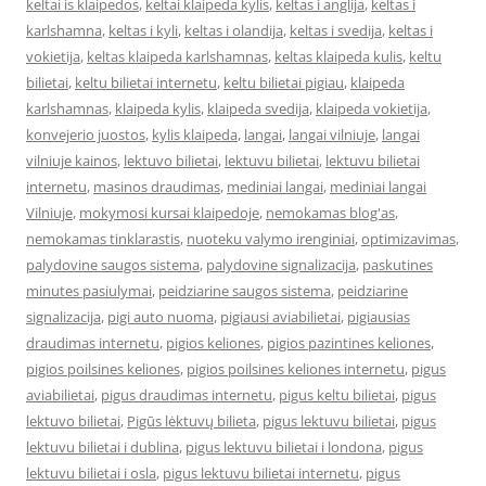
keltai is klaipedos
,
keltai klaipeda kylis
,
keltas i anglija
,
keltas i
karlshamna
,
keltas i kyli
,
keltas i olandija
,
keltas i svedija
,
keltas i
vokietija
,
keltas klaipeda karlshamnas
,
keltas klaipeda kulis
,
keltu
bilietai
,
keltu bilietai internetu
,
keltu bilietai pigiau
,
klaipeda
karlshamnas
,
klaipeda kylis
,
klaipeda svedija
,
klaipeda vokietija
,
konvejerio juostos
,
kylis klaipeda
,
langai
,
langai vilniuje
,
langai
vilniuje kainos
,
lektuvo bilietai
,
lektuvu bilietai
,
lektuvu bilietai
internetu
,
masinos draudimas
,
mediniai langai
,
mediniai langai
Vilniuje
,
mokymosi kursai klaipedoje
,
nemokamas blog'as
,
nemokamas tinklarastis
,
nuoteku valymo irenginiai
,
optimizavimas
,
palydovine saugos sistema
,
palydovine signalizacija
,
paskutines
minutes pasiulymai
,
peidziarine saugos sistema
,
peidziarine
signalizacija
,
pigi auto nuoma
,
pigiausi aviabilietai
,
pigiausias
draudimas internetu
,
pigios keliones
,
pigios pazintines keliones
,
pigios poilsines keliones
,
pigios poilsines keliones internetu
,
pigus
aviabilietai
,
pigus draudimas internetu
,
pigus keltu bilietai
,
pigus
lektuvo bilietai
,
Pigūs lėktuvų bilieta
,
pigus lektuvu bilietai
,
pigus
lektuvu bilietai i dublina
,
pigus lektuvu bilietai i londona
,
pigus
lektuvu bilietai i osla
,
pigus lektuvu bilietai internetu
,
pigus