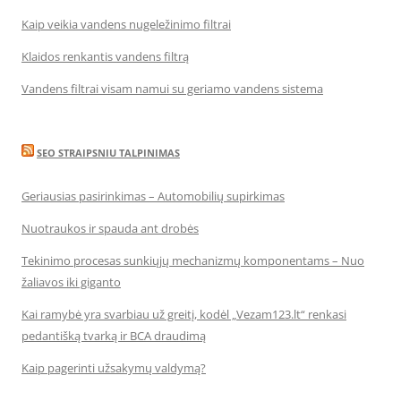
Kaip veikia vandens nugeležinimo filtrai
Klaidos renkantis vandens filtrą
Vandens filtrai visam namui su geriamo vandens sistema
SEO STRAIPSNIU TALPINIMAS
Geriausias pasirinkimas – Automobilių supirkimas
Nuotraukos ir spauda ant drobės
Tekinimo procesas sunkiųjų mechanizmų komponentams – Nuo
žaliavos iki giganto
Kai ramybė yra svarbiau už greitį, kodėl „Vezam123.lt“ renkasi
pedantišką tvarką ir BCA draudimą
Kaip pagerinti užsakymų valdymą?