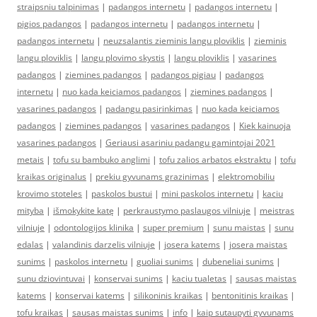
straipsniu talpinimas
|
padangos internetu
|
padangos internetu
|
pigios padangos
|
padangos internetu
|
padangos internetu
|
padangos internetu
|
neuzsalantis zieminis langu ploviklis
|
zieminis
langu ploviklis
|
langu plovimo skystis
|
langu ploviklis
|
vasarines
padangos
|
ziemines padangos
|
padangos pigiau
|
padangos
internetu
|
nuo kada keiciamos padangos
|
ziemines padangos
|
vasarines padangos
|
padangu pasirinkimas
|
nuo kada keiciamos
padangos
|
ziemines padangos
|
vasarines padangos
|
Kiek kainuoja
vasarines padangos
|
Geriausi asariniu padangu gamintojai 2021
metais
|
tofu su bambuko anglimi
|
tofu zalios arbatos ekstraktu
|
tofu
kraikas originalus
|
prekiu gyvunams grazinimas
|
elektromobiliu
krovimo stoteles
|
paskolos bustui
|
mini paskolos internetu
|
kaciu
mityba
|
išmokykite katę
|
perkraustymo paslaugos vilniuje
|
meistras
vilniuje
|
odontologijos klinika
|
super premium
|
sunu maistas
|
sunu
edalas
|
valandinis darzelis vilniuje
|
josera katems
|
josera maistas
sunims
|
paskolos internetu
|
guoliai sunims
|
dubeneliai sunims
|
sunu dziovintuvai
|
konservai sunims
|
kaciu tualetas
|
sausas maistas
katems
|
konservai katems
|
silikoninis kraikas
|
bentonitinis kraikas
|
tofu kraikas
|
sausas maistas sunims
|
info
|
kaip sutaupyti gyvunams