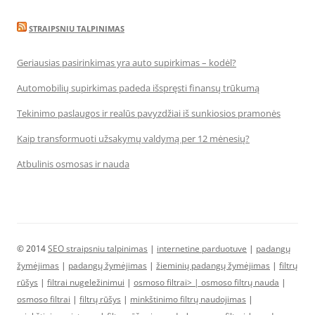
STRAIPSNIU TALPINIMAS
Geriausias pasirinkimas yra auto supirkimas – kodėl?
Automobilių supirkimas padeda išspręsti finansų trūkumą
Tekinimo paslaugos ir realūs pavyzdžiai iš sunkiosios pramonės
Kaip transformuoti užsakymų valdymą per 12 mėnesių?
Atbulinis osmosas ir nauda
© 2014
SEO straipsniu talpinimas
|
internetine parduotuve
|
padangų
žymėjimas
|
padangų žymėjimas
|
žieminių padangų žymėjimas
|
filtrų
rūšys
|
filtrai nugeležinimui
|
osmoso filtrai> |
osmoso filtrų nauda
|
osmoso filtrai
|
filtrų rūšys
|
minkštinimo filtrų naudojimas
|