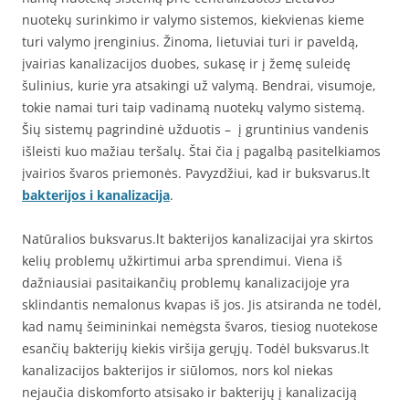
nuotekų surinkimo ir valymo sistemos, kiekvienas kieme
turi valymo įrenginius. Žinoma, lietuviai turi ir paveldą,
įvairias kanalizacijos duobes, sukasę ir į žemę suleidę
šulinius, kurie yra atsakingi už valymą. Bendrai, visumoje,
tokie namai turi taip vadinamą nuotekų valymo sistemą.
Šių sistemų pagrindinė užduotis – į gruntinius vandenis
išleisti kuo mažiau teršalų. Štai čia į pagalbą pasitelkiamos
įvairios švaros priemonės. Pavyzdžiui, kad ir buksvarus.lt
bakterijos i kanalizacija
.
Natūralios buksvarus.lt bakterijos kanalizacijai yra skirtos
kelių problemų užkirtimui arba sprendimui. Viena iš
dažniausiai pasitaikančių problemų kanalizacijoje yra
sklindantis nemalonus kvapas iš jos. Jis atsiranda ne todėl,
kad namų šeimininkai nemėgsta švaros, tiesiog nuotekose
esančių bakterijų kiekis viršija gerųjų. Todėl buksvarus.lt
kanalizacijos bakterijos ir siūlomos, nors kol niekas
nejaučia diskomforto atsisako ir bakterijų į kanalizaciją