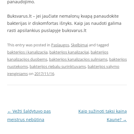
panaudojimo.
Buksvarus.lt – jei jaučiate nemalonų kvapą panaudokite
bakterijas ir diskomfortas išnyks. Kaip jas naudoti galima
rasti apsilankius puslapyje buksvarus.lt
This entry was posted in
Paslaugos
,
Skelbimai
and tagged
bakterijos i kanalizacija
,
bakterijos kanalizacijai
,
bakterijos
kanalizacijos duobems
,
bakterijos kanalizacijos suliniams
,
bakterijos
nuotekoms
,
bakterijos riebalu surinktuvams
,
bakterijos valymo
irenginiams
on
2017/11/16
.
Post
←
Vežti šaldytuvo pas
Kaip sužinoti taksi kainą
navigation
meistrus nebūtina
Kaune?
→