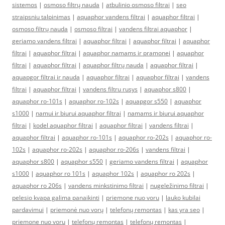
sistemos
|
osmoso filtrų nauda
|
atbulinio osmoso filtrai
|
seo
straipsniu talpinimas
|
aquaphor vandens filtrai
|
aquaphor filtrai
|
osmoso filtrų nauda
|
osmoso filtrai
|
vandens filtrai aquaphor
|
geriamo vandens filtrai
|
aquaphor filtrai
|
aquaphor filtrai
|
aquaphor
filtrai
|
aquaphor filtrai
|
aquaphor namams ir pramonei
|
aquaphor
filtrai
|
aquaphor filtrai
|
aquaphor filtrų nauda
|
aquaphor filtrai
|
aquapgor filtrai ir nauda
|
aquaphor filtrai
|
aquaphor filtrai
|
vandens
filtrai
|
aquaphor filtrai
|
vandens filtru rusys
|
aquaphor s800
|
aquaphor ro-101s
|
aquaphor ro-102s
|
aquapgor s550
|
aquaphor
s1000
|
namui ir biurui aquaphor filtrai
|
namams ir biurui aquaphor
filtrai
|
kodel aquaphor filtrai
|
aquaphor filtrai
|
vandens filtrai
|
aquaphor filtrai
|
aquaphor ro-101s
|
aquaphor ro-202s
|
aquaphor ro-
102s
|
aquaphor ro-202s
|
aquaphor ro-206s
|
vandens filtrai
|
aquaphor s800
|
aquaphor s550
|
geriamo vandens filtrai
|
aquaphor
s1000
|
aquaphor ro 101s
|
aquaphor 102s
|
aquaphor ro 202s
|
aquaphor ro 206s
|
vandens minkstinimo filtrai
|
nugeležinimo filtrai
|
pelesio kvapa galima panaikinti
|
priemone nuo voru
|
lauko kubilai
pardavimui
|
priemonė nuo vorų
|
telefonų remontas
|
kas yra seo
|
priemone nuo voru
|
telefonų remontas
|
telefonų remontas
|