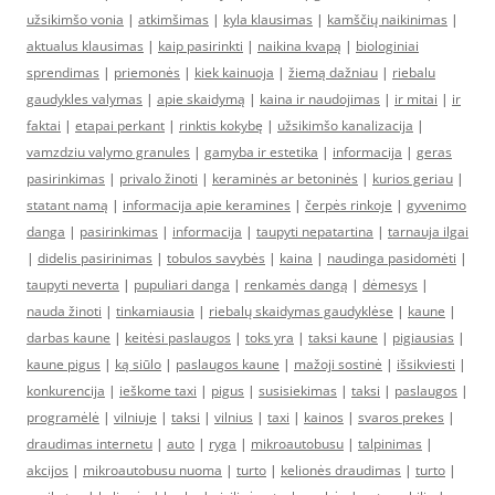
užsikimšo vonia
|
atkimšimas
|
kyla klausimas
|
kamščių naikinimas
|
aktualus klausimas
|
kaip pasirinkti
|
naikina kvapą
|
biologiniai
sprendimas
|
priemonės
|
kiek kainuoja
|
žiemą dažniau
|
riebalu
gaudykles valymas
|
apie skaidymą
|
kaina ir naudojimas
|
ir mitai
|
ir
faktai
|
etapai perkant
|
rinktis kokybę
|
užsikimšo kanalizacija
|
vamzdziu valymo granules
|
gamyba ir estetika
|
informacija
|
geras
pasirinkimas
|
privalo žinoti
|
keraminės ar betoninės
|
kurios geriau
|
statant namą
|
informacija apie keramines
|
čerpės rinkoje
|
gyvenimo
danga
|
pasirinkimas
|
informacija
|
taupyti nepatartina
|
tarnauja ilgai
|
didelis pasirinimas
|
tobulos savybės
|
kaina
|
naudinga pasidomėti
|
taupyti neverta
|
pupuliari danga
|
renkamės dangą
|
dėmesys
|
nauda žinoti
|
tinkamiausia
|
riebalų skaidymas gaudyklėse
|
kaune
|
darbas kaune
|
keitėsi paslaugos
|
toks yra
|
taksi kaune
|
pigiausias
|
kaune pigus
|
ką siūlo
|
paslaugos kaune
|
mažoji sostinė
|
išsikviesti
|
konkurencija
|
ieškome taxi
|
pigus
|
susisiekimas
|
taksi
|
paslaugos
|
programėlė
|
vilniuje
|
taksi
|
vilnius
|
taxi
|
kainos
|
svaros prekes
|
draudimas internetu
|
auto
|
ryga
|
mikroautobusu
|
talpinimas
|
akcijos
|
mikroautobusu nuoma
|
turto
|
kelionės draudimas
|
turto
|