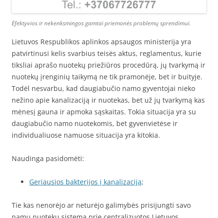
Efektyvios ir nekenksmingos gamtai priemonės problemų sprendimui.
Lietuvos Respublikos aplinkos apsaugos ministerija yra
patvirtinusi kelis svarbius teisės aktus, reglamentus, kurie
tiksliai aprašo nuotekų priežiūros procedūrą, jų tvarkymą ir
nuotekų įrenginių taikymą ne tik pramonėje, bet ir buityje.
Todėl nesvarbu, kad daugiabučio namo gyventojai nieko
nežino apie kanalizaciją ir nuotekas, bet už jų tvarkymą kas
mėnesį gauna ir apmoka sąskaitas. Tokia situacija yra su
daugiabučio namo nuotekomis, bet gyvenvietėse ir
individualiuose namuose situacija yra kitokia.
Naudinga pasidomėti:
Geriausios bakterijos į kanalizaciją
;
Tie kas nenorėjo ar neturėjo galimybės prisijungti savo
namų nuotekų sistemą prie centralizuotos Lietuvos