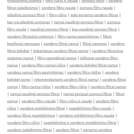
minkštinimo sistema
|
filtrų rūšys ir nauda
|
osmoso filtrai
|
vandens
filtrai nukalkinimui
|
vandens filtrų nauda
|
osmoso filtrų nauda
|
atbulinio osmoso filtrai
|
filtrų rūšys
|
apie geriamo vandens filtrus
|
kas yra atbulinis osmosas
|
namui naudingi osmoso filtrai
|
osmoso
filtrų nauda
|
naudingi osmoso filtrai
|
kuo naudingi osmoso filtrai
|
vandens filtravimo sistemos
|
filtrų namui pasirinkimas
|
filtrai
komfortui namuose
|
vandens filtrai namui
|
filtrai namams
|
vandens
filtrai kokybei
|
tinkamiausi vandens filtrai namui
|
vandens filtravimo
sistemos namui
|
filtrų sprendimai namui
|
ieškome vandens filtrų
namui
|
vandens filtrų namui rūšys
|
vandens kokybei filtrai namui
|
vandens namui filtrų pasirinkimas
|
vandens filtrų rtūšys
|
vandens
kokybei name
|
rekomenduojami vandens filtrai namui
|
vandens filtrai
namui
|
filtrų namui rūšys
|
vandens filtrų rūšys
|
vandens filtrai namui
|
namui naudingi osmoso filtrai
|
namui geriausi osmoso filtrai
|
filtrai
namui
|
vandens filtrų nauda
|
filtrų rūšys ir nauda
|
vandens filtrų
rūšys
|
vandens minkštinimo filtrai
|
nugeležinimo filtrų nauda
|
vandens filtrai nugeležinimui
|
vandens minkštinimo filtrų nauda
|
vandens filtrų rūšys
|
nugeležinimo ir vandens monkštinimo filtrai
|
vandens nukalkinimo filtrai
|
vandens filtrai
|
geriamo vandens