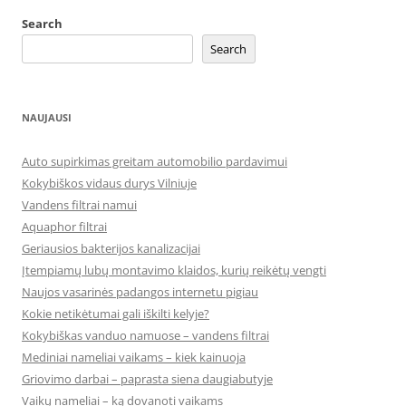
Search
Search
NAUJAUSI
Auto supirkimas greitam automobilio pardavimui
Kokybiškos vidaus durys Vilniuje
Vandens filtrai namui
Aquaphor filtrai
Geriausios bakterijos kanalizacijai
Įtempiamų lubų montavimo klaidos, kurių reikėtų vengti
Naujos vasarinės padangos internetu pigiau
Kokie netikėtumai gali iškilti kelyje?
Kokybiškas vanduo namuose – vandens filtrai
Mediniai nameliai vaikams – kiek kainuoja
Griovimo darbai – paprasta siena daugiabutyje
Vaikų nameliai – ką dovanoti vaikams