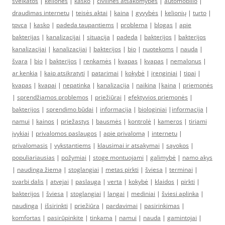
sveikatos
|
kelionės
|
kasko
|
civilinės atsakomybės
|
automobilio
|
draudimas internetu
|
teisės aktai
|
kaina
|
gyvybės
|
kelionių
|
turto
|
tpvca
|
kasko
|
padeda taupantiems
|
problema
|
blogas
|
apie
bakterijas
|
kanalizacijai
|
situacija
|
padeda
|
bakterijos
|
bakterijos
kanalizacijai
|
kanalizacijai
|
bakterijos
|
bio
|
nuotekoms
|
nauda
|
švara
|
bio
|
bakterijos
|
renkamės
|
kvapas
|
kvapas
|
nemalonus
|
ar kenkia
|
kaip atsikratyti
|
patarimai
|
kokybė
|
įrenginiai
|
tipai
|
kvapas
|
kvapai
|
nepatinka
|
kanalizacija
|
naikina
|
kaina
|
priemonės
|
sprendžiamos problemos
|
priežiūrai
|
efektyvios priemonės
|
bakterijos
|
sprendimo būdai
|
informacija
|
biologiniai
|
informacija
|
namui
|
kainos
|
priežastys
|
bausmės
|
kontrolė
|
kameros
|
tiriami
įvykiai
|
privalomos paslaugos
|
apie privalomą
|
internetu
|
privalomasis
|
vykstantiems
|
klausimai ir atsakymai
|
sąvokos
|
populiariausias
|
požymiai
|
stoge montuojami
|
galimybė
|
namo akys
|
naudinga žiemą
|
stoglangiai
|
metas pirkti
|
šviesa
|
terminai
|
svarbi dalis
|
atvejai
|
paslauga
|
verta
|
kokybė
|
klaidos
|
pirkti
|
bakterijos
|
šviesa
|
stoglangiai
|
langai
|
mediniai
|
šviesi aplinka
|
naudinga
|
išsirinkti
|
priežiūra
|
pardavimai
|
pasirinkimas
|
komfortas
|
pasirūpinkite
|
tinkama
|
namui
|
nauda
|
gamintojai
|