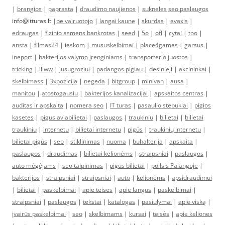
|
brangios
|
paprasta
|
draudimo naujienos
|
sukneles
seo paslaugos
info@itturas.lt |
be vairuotojo
|
langai kaune
|
skurdas
|
evaxis
|
edraugas
|
fizinio asmens bankrotas
|
seed
|
5o
|
ofl
|
cytai
|
too
|
ansta
|
filmas24
|
ieskom
|
mususkelbimai
|
place4games
|
garsus
|
ineport
|
bakterijos valymo įrenginiams
|
transporterio juostos
|
tricking
|
illww
|
jusugroziui
|
padangos pigiau
|
desinieji
|
akcininkai
|
skelbimass
|
3xpozicija
|
negeda
|
bitgroup
|
minivan
|
ausa
|
manitou
|
atostogausiu
|
bakterijos kanalizacijai
|
apskaitos centras
|
auditas ir apskaita
|
nomera seo
|
IT turas
|
pasaulio stebuklai
|
pigios
kasetes
|
pigus aviabilietai
|
paslaugos
|
traukiniu
|
bilietai
|
bilietai
traukiniu
|
internetu
|
bilietai internetu
|
pigūs
|
traukinių internetu
|
bilietai pigūs
|
seo
|
stiklinimas
|
nuoma
|
buhalterija
|
apskaita
|
paslaugos
|
draudimas
|
bilietai kelionėms
|
straipsniai
|
paslaugos
|
auto mėgėjams
|
seo talpinimas
|
pigūs bilietai
|
poilsis Palangoje
|
bakterijos
|
straipsniai
|
straipsniai
|
auto
|
kelionėms
|
apsidraudimui
|
bilietai
|
paskelbimai
|
apie teises
|
apie langus
|
paskelbimai
|
straipsniai
|
paslaugos
|
tekstai
|
katalogas
|
pasiulymai
|
apie viską
|
įvairūs paskelbimai
|
seo
|
skelbimams
|
kursai
|
teisės
|
apie keliones