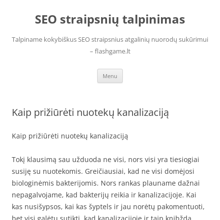
Skip
to
SEO straipsnių talpinimas
content
Talpiname kokybiškus SEO straipsnius atgalinių nuorodų sukūrimui
– flashgame.lt
Menu
Kaip prižiūrėti nuotekų kanalizaciją
Kaip prižiūrėti nuotekų kanalizaciją
Tokį klausimą sau užduoda ne visi, nors visi yra tiesiogiai
susiję su nuotekomis. Greičiausiai, kad ne visi domėjosi
biologinėmis bakterijomis. Nors rankas plauname dažnai
nepagalvojame, kad bakterijų reikia ir kanalizacijoje. Kai
kas nusišypsos, kai kas šyptels ir jau norėtų pakomentuoti,
bet visi galėtų sutikti, kad kanalizacijoje ir taip knibžda