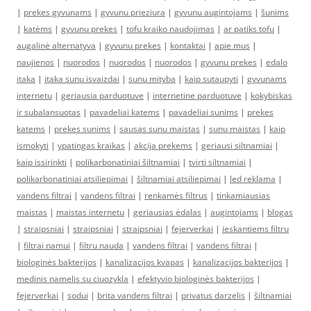
|
prekes gyvunams
|
gyvunu prieziura
|
gyvunu augintojams
|
šunims
|
katėms
|
gyvunu prekes
|
tofu kraiko naudojimas
|
ar patiks tofu
|
augalinė alternatyva
|
gyvunu prekes
|
kontaktai
|
apie mus
|
naujienos
|
nuorodos
|
nuorodos
|
nuorodos
|
gyvunu prekes
|
edalo
itaka
|
itaka sunu isvaizdai
|
sunu mityba
|
kaip sutaupyti
|
gyvunams
internetu
|
geriausia parduotuve
|
internetine parduotuve
|
kokybiskas
ir subalansuotas
|
pavadeliai katems
|
pavadeliai sunims
|
prekes
katems
|
prekes sunims
|
sausas sunu maistas
|
sunu maistas
|
kaip
ismokyti
|
ypatingas kraikas
|
akcija prekems
|
geriausi siltnamiai
|
kaip issirinkti
|
polikarbonatiniai šiltnamiai
|
tvirti siltnamiai
|
polikarbonatiniai atsiliepimai
|
šiltnamiai atsiliepimai
|
led reklama
|
vandens filtrai
|
vandens filtrai
|
renkamės filtrus
|
tinkamiausias
maistas
|
maistas internetu
|
geriausias ėdalas
|
augintojams
|
blogas
|
straipsniai
|
straipsniai
|
straipsniai
|
fejerverkai
|
ieskantiems filtru
|
filtrai namui
|
filtru nauda
|
vandens filtrai
|
vandens filtrai
|
biologinės bakterijos
|
kanalizacijos kvapas
|
kanalizacijos bakterijos
|
medinis namelis su ciuozykla
|
efektyvio biologinės bakterijos
|
fejerverkai
|
sodui
|
brita vandens filtrai
|
privatus darzelis
|
šiltnamiai