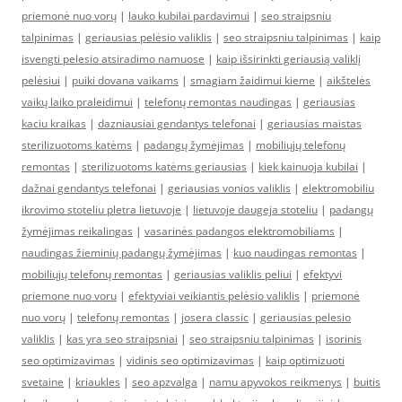
priemonė nuo vorų
|
lauko kubilai pardavimui
|
seo straipsniu
talpinimas
|
geriausias pelėsio valiklis
|
seo straipsniu talpinimas
|
kaip
isvengti pelesio atsiradimo namuose
|
kaip išsirinkti geriausią valiklį
pelėsiui
|
puiki dovana vaikams
|
smagiam žaidimui kieme
|
aikštelės
vaikų laiko praleidimui
|
telefonų remontas naudingas
|
geriausias
kaciu kraikas
|
dazniausiai gendantys telefonai
|
geriausias maistas
sterilizuotoms katėms
|
padangų žymėjimas
|
mobiliųjų telefonų
remontas
|
sterilizuotoms katėms geriausias
|
kiek kainuoja kubilai
|
dažnai gendantys telefonai
|
geriausias vonios valiklis
|
elektromobiliu
ikrovimo stoteliu pletra lietuvoje
|
lietuvoje daugeja stoteliu
|
padangų
žymėjimas reikalingas
|
vasarinės padangos elektromobiliams
|
naudingas žieminių padangų žymėjimas
|
kuo naudingas remontas
|
mobiliųjų telefonų remontas
|
geriausias valiklis peliui
|
efektyvi
priemone nuo voru
|
efektyviai veikiantis pelėsio valiklis
|
priemonė
nuo vorų
|
telefonų remontas
|
josera classic
|
geriausias pelesio
valiklis
|
kas yra seo straipsniai
|
seo straipsniu talpinimas
|
isorinis
seo optimizavimas
|
vidinis seo optimizavimas
|
kaip optimizuoti
svetaine
|
kriaukles
|
seo apzvalga
|
namu apyvokos reikmenys
|
buitis