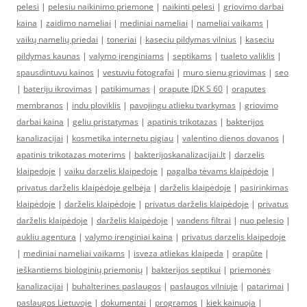
pelesi
|
pelesiu naikinimo priemone
|
naikinti pelesi
|
griovimo darbai
kaina
|
zaidimo nameliai
|
mediniai nameliai
|
nameliai vaikams
|
vaikų namelių priedai
|
toneriai
|
kaseciu pildymas vilnius
|
kaseciu
pildymas kaunas
|
valymo įrenginiams
|
septikams
|
tualeto valiklis
|
spausdintuvu kainos
|
vestuviu fotografai
|
muro sienu griovimas
|
seo
|
bateriju ikrovimas
|
patikimumas
|
orapute JDK S 60
|
oraputes
membranos
|
indu ploviklis
|
pavojingu atlieku tvarkymas
|
griovimo
darbai kaina
|
geliu pristatymas
|
apatinis trikotazas
|
bakterijos
kanalizacijai
|
kosmetika internetu pigiau
|
valentino dienos dovanos
|
apatinis trikotazas moterims
|
bakterijoskanalizacijai.lt
|
darzelis
klaipedoje
|
vaiku darzelis klaipedoje
|
pagalba tėvams klaipėdoje
|
privatus darželis klaipėdoje gelbėja
|
darželis klaipėdoje
|
pasirinkimas
klaipėdoje
|
darželis klaipėdoje
|
privatus darželis klaipėdoje
|
privatus
darželis klaipėdoje
|
darželis klaipėdoje
|
vandens filtrai
|
nuo pelesio
|
aukliu agentura
|
valymo irenginiai kaina
|
privatus darzelis klaipedoje
|
mediniai nameliai vaikams
|
isveza atliekas klaipeda
|
orapūte
|
ieškantiems biologinių priemonių
|
bakterijos septikui
|
priemonės
kanalizacijai
|
buhalterines paslaugos
|
paslaugos vilniuje
|
patarimai
|
paslaugos Lietuvoje
|
dokumentai
|
programos
|
kiek kainuoja
|