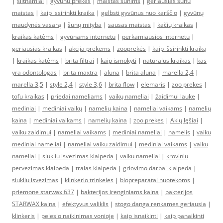
|
siltnamiai
|
gyvunu prekes
|
maistas sunims
|
geriausias sunu
maistas
|
kaip issirinkti kraika
|
gelbsti gyvūnus nuo karščio
|
gyvūnų
maudynės vasarą
|
šunų mityba
|
sausas maistas
|
kačių kraikas
|
kraikas katėms
|
gyvūnams internetu
|
perkamiausios internetu
|
geriausias kraikas
|
akcija prekems
|
zooprekės
|
kaip išsirinkti kraiką
|
kraikas katėms
|
brita filtrai
|
kaip ismokyti
|
natūralus kraikas
|
kas
yra odontologas
|
brita maxtra
|
aluna
|
brita aluna
|
marella 2,4
|
marella 3,5
|
style 2,4
|
style 3,6
|
brita flow
|
elemaris
|
zoo prekes
|
tofu kraikas
|
priedai nameliams
|
vaikų nameliai
|
žaidimui lauke
|
mediniai
|
mediniai vaikų
|
namelių kaina
|
nameliai vaikams
|
namelių
kaina
|
mediniai vaikams
|
namelių kaina
|
zoo prekes
|
Akių lęšiai
|
vaiku zaidimui
|
nameliai vaikams
|
mediniai nameliai
|
namelis
|
vaiku
mediniai nameliai
|
nameliai vaiku zaidimui
|
mediniai vaikams
|
vaiku
nameliai
|
siukliu isvezimas klaipeda
|
vaiku nameliai
|
kroviniu
pervezimas klaipeda
|
tralas klaipeda
|
griovimo darbai klaipeda
|
siukliu isvezimas
|
klinkerio trinkeles
|
biopreparatai nuotekoms
|
priemone starwax 637
|
bakterijos irenginiams kaina
|
bakterijos
STARWAX kaina
|
efektyvus valiklis
|
stogo danga renkames geriausia
|
klinkeris
|
pelesio naikinimas vonioje
|
kaip isnaikinti
|
kaip panaikinti