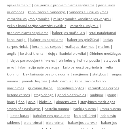
apskaitaman.lt
|
naujiems ir probleminiams septikams
|
geriausios
priemones
|
kanalizaciniai vandenys
|
vandens suliniu valymas
|
vamzdziu valymo granules
|
mikrogranules kanalizacijos valymui
|
gelinis kanalizacijos vamzdziu valiklis
|
vamzdziu valymui
|
probleminiams septikams
|
bakterijos maišeliais
|
retai naudojamai
kanalizacijai
|
bakterijos septikams
|
bakterijos priežiūrai
|
kokias
cerpes rinktis
|
keramines cerpes
|
malkų pardavimas
|
malkos
|
anglis
|
ko tikisi klientai
|
dujų silikatiniai blokeliai
|
šiltinimo medžiagos
|
idėjos panaudojant trinkeles
|
trinkelės grindiniui puošia
|
statybos iš
arko
|
informacija apie paslaugą
|
kaip paruosti pagrinda trinkeliu
klojimui
|
kiek kainuoja pastoliu nuoma
|
naujienos
|
statybos
|
įrangos
nuoma
|
pamatu liejimas
|
stato namus
|
kanalizacijos kvapo
naikinimas
|
griovimo darbai
|
samotines plytos
|
keramikines cerpes
|
betono cerpes
|
stogo danga
|
grindinio trinkeles
|
multipor
|
ytong
|
haus
|
fibo
|
arko
|
blokeliai
|
akmens vata
|
statybines medziagos
|
statybinės paslaugos
|
pastoliu nuoma
|
įrankių nuoma
|
kranu nuoma
|
kietas kuras
|
buhalterines paslaugos
|
kaip prižiūrėti
|
indaploviu
tabletes
|
bio enzimai
|
bio enzimai
|
bakterijos starwax
|
bakterijos