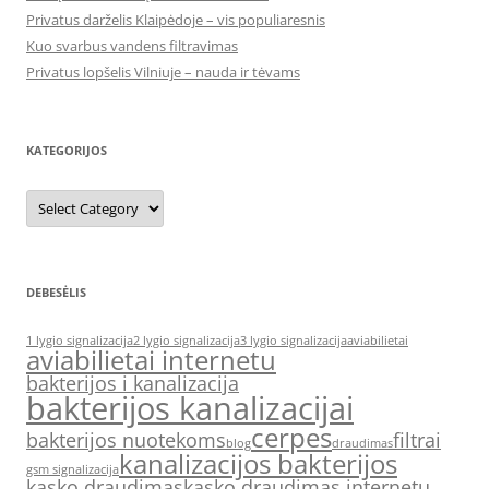
Privatus darželis Klaipėdoje – vis populiaresnis
Kuo svarbus vandens filtravimas
Privatus lopšelis Vilniuje – nauda ir tėvams
KATEGORIJOS
Kategorijos
DEBESĖLIS
1 lygio signalizacija
2 lygio signalizacija
3 lygio signalizacija
aviabilietai
aviabilietai internetu
bakterijos i kanalizacija
bakterijos kanalizacijai
cerpes
bakterijos nuotekoms
filtrai
blog
draudimas
kanalizacijos bakterijos
gsm signalizacija
kasko draudimas
kasko draudimas internetu