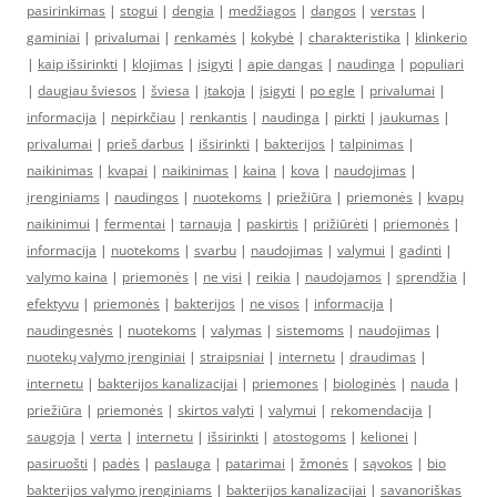
pasirinkimas
|
stogui
|
dengia
|
medžiagos
|
dangos
|
verstas
|
gaminiai
|
privalumai
|
renkamės
|
kokybė
|
charakteristika
|
klinkerio
|
kaip išsirinkti
|
klojimas
|
įsigyti
|
apie dangas
|
naudinga
|
populiari
|
daugiau šviesos
|
šviesa
|
įtakoja
|
įsigyti
|
po egle
|
privalumai
|
informacija
|
nepirkčiau
|
renkantis
|
naudinga
|
pirkti
|
jaukumas
|
privalumai
|
prieš darbus
|
išsirinkti
|
bakterijos
|
talpinimas
|
naikinimas
|
kvapai
|
naikinimas
|
kaina
|
kova
|
naudojimas
|
įrenginiams
|
naudingos
|
nuotekoms
|
priežiūra
|
priemonės
|
kvapų
naikinimui
|
fermentai
|
tarnauja
|
paskirtis
|
prižiūrėti
|
priemonės
|
informacija
|
nuotekoms
|
svarbu
|
naudojimas
|
valymui
|
gadinti
|
valymo kaina
|
priemonės
|
ne visi
|
reikia
|
naudojamos
|
sprendžia
|
efektyvu
|
priemonės
|
bakterijos
|
ne visos
|
informacija
|
naudingesnės
|
nuotekoms
|
valymas
|
sistemoms
|
naudojimas
|
nuotekų valymo įrenginiai
|
straipsniai
|
internetu
|
draudimas
|
internetu
|
bakterijos kanalizacijai
|
priemones
|
biologinės
|
nauda
|
priežiūra
|
priemonės
|
skirtos valyti
|
valymui
|
rekomendacija
|
saugoja
|
verta
|
internetu
|
išsirinkti
|
atostogoms
|
kelionei
|
pasiruošti
|
padės
|
paslauga
|
patarimai
|
žmonės
|
sąvokos
|
bio
bakterijos valymo įrenginiams
|
bakterijos kanalizacijai
|
savanoriškas