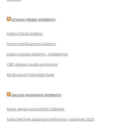
GYVUNU PREKES INTERNETU
Josera Classic katėms
Josera sterilizuotoms katėms
Josera maistas katėms – atsiliepimai
CBD aliejaus nauda gyvūnams
Ką dovanoti įsigijusiam katę
NAUJOS PADANGOS INTERNETU
Nano danga automobilio stiklams
Kada žieminės padangos keičiamos į vasarines 2025