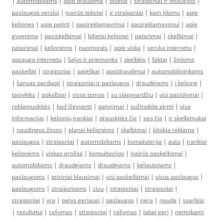
|
automobiliams
|
apie draudima
|
bilietai
|
straipsniai ir diskusijos
|
paslaugos verslui
|
įvairūs tekstai
|
ir straipsniai
|
kam įdomu
|
apie
keliones
|
apie patirtį
|
pasireklamavimui
|
pasireklamavimui
|
apie
gyvenimą
|
pasiskelbimai
|
bilietai kelionei
|
patarimai
|
skelbimai
|
patarimai
|
kelionėms
|
nuomonės
|
apie viską
|
verslui internetu
|
apsauga internetu
|
šalys ir priemonės
|
skelbkis
|
faktai
|
žinioms
paskelbti
|
straipsniai
|
paieškai
|
apsidraudimui
|
automobilininkams
|
šansas parduoti
|
straipsniai ir paslaugos
|
draudėjams
|
į kelionę
|
taisyklės
|
pokalbiai
|
visos temos
|
su slapyvardžiu
|
visi pasiūlymai
|
reklamuokitės
|
kad išgyventi
|
patyrimai
|
sužinokite pirmi
|
visa
informacijai
|
kelionių įrankiai
|
drauskitės čia
|
seo čia
|
ir skelbimukai
|
naudingos žinios
|
planai kelionėms
|
skelbimai
|
kitokia reklama
|
paslaugos
|
straipsniai
|
automobiliams
|
kompiuterija
|
auto
|
įrankiai
kelionėms
|
viskas grožiui
|
konsultacijos
|
įvairūs paskelbimai
|
automobiliams
|
draudėjams
|
draudėjams
|
keliautojams
|
paslaugoms
|
teisiniai klausimai
|
visi paskelbimai
|
visos paslaugos
|
paslaugoms
|
straipsniams
|
zizu
|
straipsniai
|
straipsniai
|
straipsniai
|
yra
|
patys geriausi
|
paslaugos
|
nėra
|
nauda
|
svarbūs
|
rezultatui
|
rašymas
|
straipsniai
|
rašymas
|
labai geri
|
nemokami