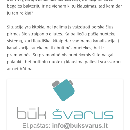
begalės bakterijų ir ne vienam kiltų klausimas, tad kam dar
jų ten reikia!?
Situacija yra kitokia, nei galima įsivaizduoti perskaičius
pirmas šio straipsnio eilutes. Kalba liečia pačią nuotekų
sistemą, kuri liaudiškai kitaip dar vadinama kanalizacija. Į
kanalizaciją suteka ne tik buitinės nuotekos, bet ir
pramoninės. Su pramoninėmis nuotekomis ši tema gali
palaukti, bet buitinių nuotekų klausimą paliesti yra svarbu
ar net būtina.