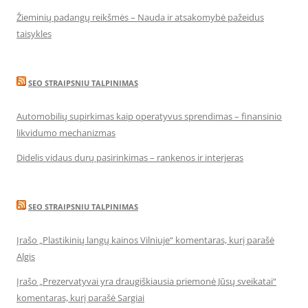
Žieminių padangų reikšmės – Nauda ir atsakomybė pažeidus
taisykles
SEO STRAIPSNIU TALPINIMAS
Automobilių supirkimas kaip operatyvus sprendimas – finansinio
likvidumo mechanizmas
Didelis vidaus durų pasirinkimas – rankenos ir interjeras
SEO STRAIPSNIU TALPINIMAS
Įrašo „Plastikinių langų kainos Vilniuje“ komentaras, kurį parašė
Algis
Įrašo „Prezervatyvai yra draugiškiausia priemonė Jūsų sveikatai“
komentaras, kurį parašė Sargiai