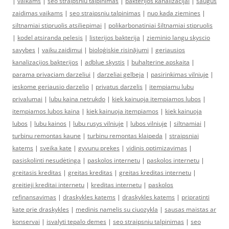
|
vaikams
|
seo straipsniu talpinimas
|
bakterijos kanalizacijai
|
saugus
zaidimas vaikams
|
seo straipsniu talpinimas
|
nuo kada ziemines
|
siltnamiai stipruolis atsiliepimai
|
polikarbonatiniai šiltnamiai stipruolis
|
kodel atsiranda pelesis
|
listerijos bakterija
|
zieminio langu skyscio
savybes
|
vaiku zaidimui
|
bioloģiskie risinājumi
|
geriausios
kanalizacijos bakterijos
|
adblue skystis
|
buhalterine apskaita
|
parama privaciam darzeliui
|
darzeliai gelbeja
|
pasirinkimas vilniuje
|
ieskome geriausio darzelio
|
privatus darzelis
|
itempiamu lubu
privalumai
|
lubu kaina netrukdo
|
kiek kainuoja itempiamos lubos
|
itempiamos lubos kaina
|
kiek kainuoja itempiamos
|
kiek kainuoja
lubos
|
lubu kainos
|
lubu rusys vilniuje
|
lubos vilniuje
|
siltnamiai
|
turbinu remontas kaune
|
turbinu remontas klaipeda
|
straipsniai
katems
|
sveika kate
|
gyvunu prekes
|
vidinis optimizavimas
|
pasiskolinti nesudėtinga
|
paskolos internetu
|
paskolos internetu
|
greitasis kreditas
|
greitas kreditas
|
greitas kreditas internetu
|
greitieji kreditai internetu
|
kreditas internetu
|
paskolos
refinansavimas
|
draskykles katems
|
draskykles katems
|
pripratinti
kate prie draskykles
|
medinis namelis su ciuozykla
|
sausas maistas ar
konservai
|
isvalyti tepalo demes
|
seo straipsniu talpinimas
|
seo