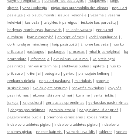
valymo įrenginiams
|
buhalterines paslaugos
|
indaploves
|
langu
skystis
|
veza i vokietija
|
pigiausias automobilio draudimas
|
populiari
paslauga
|
kaip sutrumpinti
|
iššūkiai kelionėje
|
vežame
|
vežami
keleiviai
|
kas veža
|
taisyklės ir pareigos
|
ieškote kas parvežtų
|
berlynas, hamburgas, hanoveris
|
kelionės vasarą
|
geriau nei
autobusu
|
kam pirmenybė
|
atkreipti dėmesį
|
kodėl populiarios
|
į
dortmundą ar mincheną
|
kaip pasiruošti
|
žinome kas veža
|
nuo ko
priklauso
|
paslaugos
|
paslaugos
|
procesas
|
mitai ir paneigimai
|
ką
prarandate
|
informacija
|
aktualiausi klausimai
|
kaip teisingai
pasirinkti
|
įrankiai ir terminai
|
efektyvus būdas
|
epitetai
|
nuo ko
priklauso
|
kriterijai
|
patogiau
|
geriau
|
planuojate kelionę
|
renkantis tiekėją
|
populiari paslauga
|
mikriukais
|
patogus
susisiekimas
|
skaičiuojate atstumą
|
renkatės mikriukus
|
kokybės
pasirinkimas
|
ekonomiški sprendimai
|
kuriame
|
verta rinktis
|
įtakoja
|
kaip sukurti
|
geriausias sprendimas
|
geriausias pasirinkimas
|
dangos pasirinkimas
|
gaminio istorija
|
palyginkime už ar prieš
|
pagalbininkas buičiai
|
priemonė kamščiams
|
kokias rinktis
|
indaploviu tabletes pigiau
|
indaploviu tabletes pigiau
|
indaploviu
tabletes pigiau
|
ne toks kaip visi
|
vamzdziu valiklis
|
tabletes
|
vonios