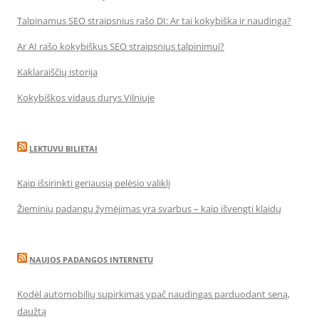
Talpinamus SEO straipsnius rašo DI: Ar tai kokybiška ir naudinga?
Ar AI rašo kokybiškus SEO straipsnius talpinimui?
Kaklaraiščių istorija
Kokybiškos vidaus durys Vilniuje
LEKTUVU BILIETAI
Kaip išsirinkti geriausią pelėsio valiklį
Žieminių padangų žymėjimas yra svarbus – kaip išvengti klaidų
NAUJOS PADANGOS INTERNETU
Kodėl automobilių supirkimas ypač naudingas parduodant seną,
daužtą