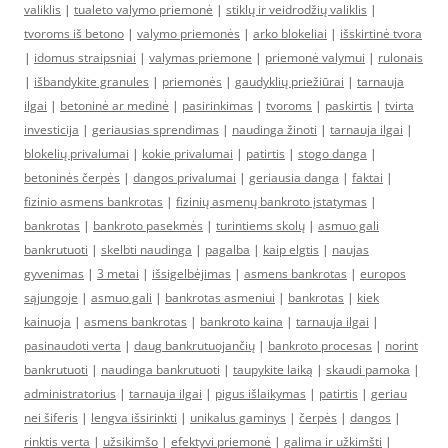
valiklis
|
tualeto valymo priemonė
|
stiklų ir veidrodžių valiklis
|
tvoroms iš betono
|
valymo priemonės
|
arko blokeliai
|
išskirtinė tvora
|
idomus straipsniai
|
valymas priemone
|
priemonė valymui
|
rulonais
|
išbandykite granules
|
priemonės
|
gaudyklių priežiūrai
|
tarnauja
ilgai
|
betoninė ar medinė
|
pasirinkimas
|
tvoroms
|
paskirtis
|
tvirta
investicija
|
geriausias sprendimas
|
naudinga žinoti
|
tarnauja ilgai
|
blokelių privalumai
|
kokie privalumai
|
patirtis
|
stogo danga
|
betoninės čerpės
|
dangos privalumai
|
geriausia danga
|
faktai
|
fizinio asmens bankrotas
|
fizinių asmenų bankroto įstatymas
|
bankrotas
|
bankroto pasekmės
|
turintiems skolų
|
asmuo gali
bankrutuoti
|
skelbti naudinga
|
pagalba
|
kaip elgtis
|
naujas
gyvenimas
|
3 metai
|
išsigelbėjimas
|
asmens bankrotas
|
europos
sąjungoje
|
asmuo gali
|
bankrotas asmeniui
|
bankrotas
|
kiek
kainuoja
|
asmens bankrotas
|
bankroto kaina
|
tarnauja ilgai
|
pasinaudoti verta
|
daug bankrutuojančių
|
bankroto procesas
|
norint
bankrutuoti
|
naudinga bankrutuoti
|
taupykite laiką
|
skaudi pamoka
|
administratorius
|
tarnauja ilgai
|
pigus išlaikymas
|
patirtis
|
geriau
nei šiferis
|
lengva išsirinkti
|
unikalus gaminys
|
čerpės
|
dangos
|
rinktis verta
|
užsikimšo
|
efektyvi priemonė
|
galima ir užkimšti
|