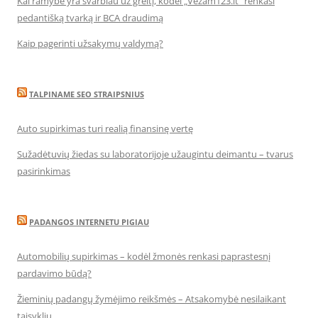
Kai ramybė yra svarbiau už greitį, kodėl „Vezam123.lt“ renkasi
pedantišką tvarką ir BCA draudimą
Kaip pagerinti užsakymų valdymą?
TALPINAME SEO STRAIPSNIUS
Auto supirkimas turi realią finansinę vertę
Sužadėtuvių žiedas su laboratorijoje užaugintu deimantu – tvarus
pasirinkimas
PADANGOS INTERNETU PIGIAU
Automobilių supirkimas – kodėl žmonės renkasi paprastesnį
pardavimo būdą?
Žieminių padangų žymėjimo reikšmės – Atsakomybė nesilaikant
taisyklių