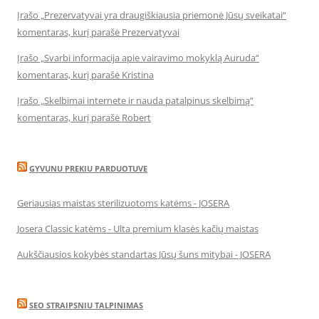
Įrašo „Prezervatyvai yra draugiškiausia priemonė Jūsų sveikatai“
komentaras, kurį parašė Prezervatyvai
Įrašo „Svarbi informacija apie vairavimo mokyklą Auruda“
komentaras, kurį parašė Kristina
Įrašo „Skelbimai internete ir nauda patalpinus skelbimą“
komentaras, kurį parašė Robert
GYVUNU PREKIU PARDUOTUVE
Geriausias maistas sterilizuotoms katėms - JOSERA
Josera Classic katėms - Ulta premium klasės kačių maistas
Aukščiausios kokybės standartas Jūsų šuns mitybai - JOSERA
SEO STRAIPSNIU TALPINIMAS