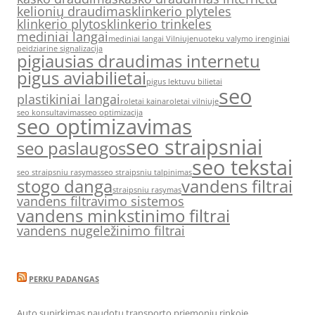
kelionių draudimas
klinkerio plyteles
klinkerio plytos
klinkerio trinkeles
mediniai langai
mediniai langai Vilniuje
nuoteku valymo irenginiai
peidziarine signalizacija
pigiausias draudimas internetu
pigus aviabilietai
pigus lektuvu bilietai
seo
plastikiniai langai
roletai kaina
roletai vilniuje
seo konsultavimas
seo optimizacija
seo optimizavimas
seo straipsniai
seo paslaugos
seo tekstai
seo straipsniu rasymas
seo straipsniu talpinimas
stogo danga
vandens filtrai
straipsniu rasymas
vandens filtravimo sistemos
vandens minkstinimo filtrai
vandens nugeležinimo filtrai
PERKU PADANGAS
Auto supirkimas naudotų transporto priemonių rinkoje