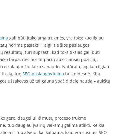
aina
gali būti įtakojama trukmės, yra toks: kuo ilgiau
atų norime pasiekti. Taigi, tie šios paslaugos
ų rezultatų, turi suprasti, kad toks tikslas gali būti
iko tarpą, nes norint pačių aukščiausių pozicijų,
reikalaujančiu laiko sąnaudų. Natūralu, jog kuo ilgiau
 tikslą, tuo
SEO paslaugos kaina
bus didesnė. Kita
ugos užsakovas už tai gauna ypač didelę naudą – aukštą
: ko gero, daugeliui iš mūsų proceso trukmė
esnė, tuo daugiau įvairių veiksmų galima atlikti. Reikia
galioja ir tuo atveju, kai kalbama, kaip yra susijusi SEO