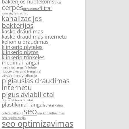
bakterijos nuotekoms
blog
cerpes
filtrai
draudimas
gsm signalizacija
kanalizacijos
bakterijos
kasko draudimas
kasko draudimas internetu
kelionių draudimas
klinkerio plyteles
klinkerio plytos
klinkerio trinkeles
mediniai langai
mediniai langai Vilniuje
nuoteku valymo irenginiai
peidziarine signalizacija
pigiausias draudimas
internetu
pigus aviabilietai
pigus lektuvu bilietai
plastikiniai langai
roletai kaina
seo
roletai vilniuje
seo konsultavimas
seo optimizacija
seo optimizavimas