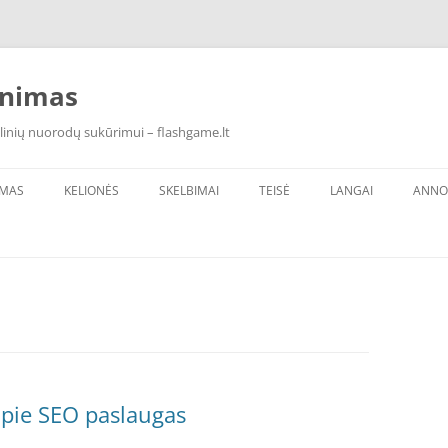
inimas
linių nuorodų sukūrimui – flashgame.lt
IMAS
KELIONĖS
SKELBIMAI
TEISĖ
LANGAI
ANNO
 apie SEO paslaugas