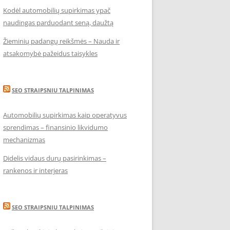
Kodėl automobilių supirkimas ypač
naudingas parduodant seną, daužtą
Žieminių padangų reikšmės – Nauda ir
atsakomybė pažeidus taisykles
SEO STRAIPSNIU TALPINIMAS
Automobilių supirkimas kaip operatyvus
sprendimas – finansinio likvidumo
mechanizmas
Didelis vidaus durų pasirinkimas –
rankenos ir interjeras
SEO STRAIPSNIU TALPINIMAS