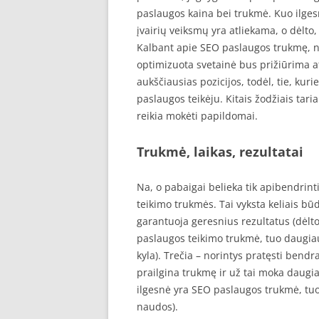
paslaugos kaina bei trukmė. Kuo ilge
įvairių veiksmų yra atliekama, o dėlto,
Kalbant apie SEO paslaugos trukmę, ne
optimizuota svetainė bus prižiūrima atei
aukščiausias pozicijos, todėl, tie, kuri
paslaugos teikėju. Kitais žodžiais tari
reikia mokėti papildomai.
Trukmė, laikas, rezultatai
Na, o pabaigai belieka tik apibendrint
teikimo trukmės. Tai vyksta keliais būd
garantuoja geresnius rezultatus (dėlto,
paslaugos teikimo trukmė, tuo daugiau
kyla). Trečia – norintys pratęsti bendra
prailgina trukmę ir už tai moka daugiau.
ilgesnė yra SEO paslaugos trukmė, tuo
naudos).