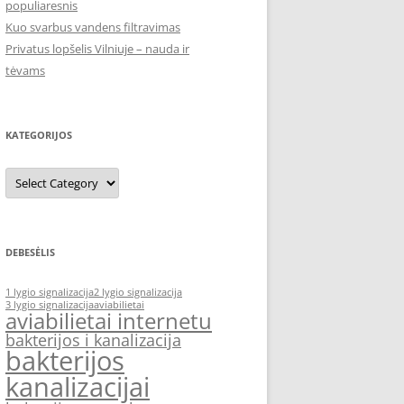
populiaresnis
Kuo svarbus vandens filtravimas
Privatus lopšelis Vilniuje – nauda ir
tėvams
KATEGORIJOS
Kategorijos
DEBESĖLIS
1 lygio signalizacija
2 lygio signalizacija
3 lygio signalizacija
aviabilietai
aviabilietai internetu
bakterijos i kanalizacija
bakterijos
kanalizacijai