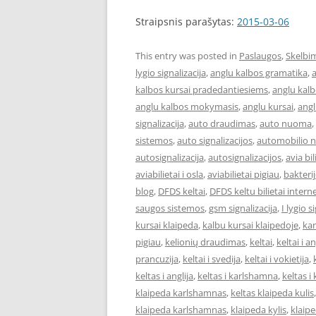
Straipsnis parašytas:
2015-03-06
This entry was posted in
Paslaugos
,
Skelbi
lygio signalizacija
,
anglu kalbos gramatika
,
a
kalbos kursai pradedantiesiems
,
anglu kalb
anglu kalbos mokymasis
,
anglu kursai
,
angl
signalizacija
,
auto draudimas
,
auto nuoma
,
sistemos
,
auto signalizacijos
,
automobilio 
autosignalizacija
,
autosignalizacijos
,
avia bil
aviabilietai i osla
,
aviabilietai pigiau
,
bakterij
blog
,
DFDS keltai
,
DFDS keltu bilietai intern
saugos sistemos
,
gsm signalizacija
,
I lygio s
kursai klaipeda
,
kalbu kursai klaipedoje
,
kan
pigiau
,
kelionių draudimas
,
keltai
,
keltai i an
prancuzija
,
keltai i svedija
,
keltai i vokietija
,
keltas i anglija
,
keltas i karlshamna
,
keltas i 
klaipeda karlshamnas
,
keltas klaipeda kulis
klaipeda karlshamnas
,
klaipeda kylis
,
klaipe