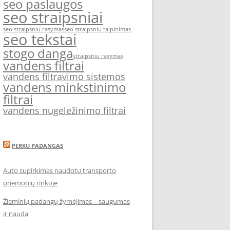
seo paslaugos
seo straipsniai
seo straipsniu rasymas
seo straipsniu talpinimas
seo tekstai
stogo danga
straipsniu rasymas
vandens filtrai
vandens filtravimo sistemos
vandens minkstinimo
filtrai
vandens nugeležinimo filtrai
PERKU PADANGAS
Auto supirkimas naudotų transporto
priemonių rinkoje
Žieminių padangų žymėjimas – saugumas
ir nauda