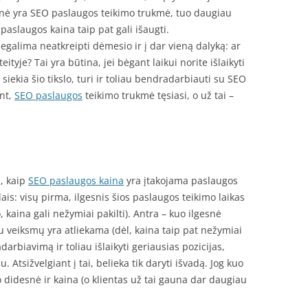
snė yra SEO paslaugos teikimo trukmė, tuo daugiau
 paslaugos kaina taip pat gali išaugti.
galima neatkreipti dėmesio ir į dar vieną dalyką: ar
tyje? Tai yra būtina, jei bėgant laikui norite išlaikyti
e siekia šio tikslo, turi ir toliau bendradarbiauti su SEO
ant,
SEO paslaugos
teikimo trukmė tęsiasi, o už tai –
i, kaip
SEO paslaugos kaina
yra įtakojama paslaugos
ais: visų pirma, ilgesnis šios paslaugos teikimo laikas
 kaina gali nežymiai pakilti). Antra – kuo ilgesnė
 veiksmų yra atliekama (dėl, kaina taip pat nežymiai
darbiavimą ir toliau išlaikyti geriausias pozicijas,
 Atsižvelgiant į tai, belieka tik daryti išvadą. Jog kuo
 didesnė ir kaina (o klientas už tai gauna dar daugiau