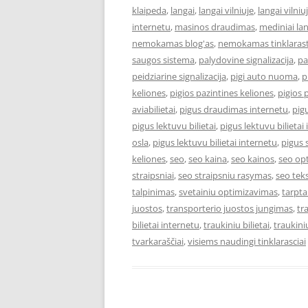
klaipeda
,
langai
,
langai vilniuje
,
langai vilniu
internetu
,
masinos draudimas
,
mediniai la
nemokamas blog'as
,
nemokamas tinklarast
saugos sistema
,
palydovine signalizacija
,
pa
peidziarine signalizacija
,
pigi auto nuoma
,
p
keliones
,
pigios pazintines keliones
,
pigios 
aviabilietai
,
pigus draudimas internetu
,
pigu
pigus lektuvu bilietai
,
pigus lektuvu bilietai 
osla
,
pigus lektuvu bilietai internetu
,
pigus 
keliones
,
seo
,
seo kaina
,
seo kainos
,
seo op
straipsniai
,
seo straipsniu rasymas
,
seo teks
talpinimas
,
svetainiu optimizavimas
,
tarpta
juostos
,
transporterio juostos jungimas
,
tr
bilietai internetu
,
traukiniu bilietai
,
traukiniu
tvarkaraščiai
,
visiems naudingi tinklarasciai