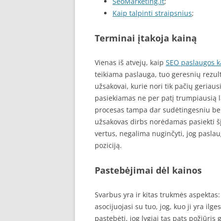
SeoMarketing.lt
;
Kaip talpinti straipsnius
;
Terminai įtakoja kainą
Vienas iš atvejų, kaip
SEO paslaugos k
teikiama paslauga, tuo geresnių rezult
užsakovai, kurie nori tik pačių geriausi
pasiekiamas ne per patį trumpiausią la
procesas tampa dar sudėtingesniu bei 
užsakovas dirbs norėdamas pasiekti šį
vertus, negalima nuginčyti, jog pasla
poziciją.
Pastebėjimai dėl kainos
Svarbus yra ir kitas trukmės aspektas
asocijuojasi su tuo, jog, kuo ji yra ilg
pastebėti, jog lygiai tas pats požiūris 