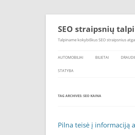
Skip
to
content
SEO straipsnių talp
Talpiname kokybiškus SEO straipsnius atga
AUTOMOBILIAI
BILIETAI
DRAUD
STATYBA
TAG ARCHIVES:
SEO KAINA
Pilna teisė į informaciją