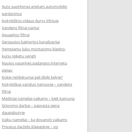
Auto supirkimas greitam automobilio
pardavimui
Kokybiškos vidaus durys Vilniuje
Vandens filtrai namui
Aquaphor filtrai
Geriausios bakterijos kanalizacijai
Įtempiamų lubų montavimo klaidos,
kurių reikėtų vengti
Naujos vasarinės padangos internetu
pigiau
Kokie netikėtumai gali iškilti kelyje?
Kokybiškas vanduo namuose – vandens
filtrai
Mediniai nameliai vaikams – kiek kainuoja
Griovimo darbai – paprasta siena
daugiabutyje
Vaikų nameliai – ką dovanoti vaikams
Privatus darželis Klaipėdoje – vis