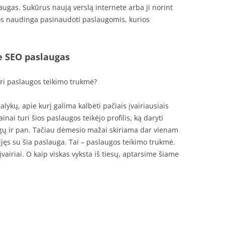
laugas. Sukūrus naują verslą internete arba ji norint
jos naudinga pasinaudoti paslaugomis, kurios
ie SEO paslaugas
uri paslaugos teikimo trukmė?
lykų, apie kurį galima kalbėti pačiais įvairiausiais
inai turi šios paslaugos teikėjo profilis, ką daryti
ugų ir pan. Tačiau dėmesio mažai skiriama dar vienam
sijęs su šia paslauga. Tai – paslaugos teikimo trukmė.
įvairiai. O kaip viskas vyksta iš tiesų, aptarsime šiame