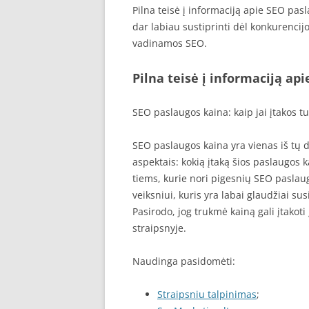
Pilna teisė į informaciją apie SEO pas
dar labiau sustiprinti dėl konkurenci
vadinamos SEO.
Pilna teisė į informaciją ap
SEO paslaugos kaina: kaip jai įtakos t
SEO paslaugos kaina yra vienas iš tų da
aspektais: kokią įtaką šios paslaugos ka
tiems, kurie nori pigesnių SEO pasla
veiksniui, kuris yra labai glaudžiai su
Pasirodo, jog trukmė kainą gali įtakoti 
straipsnyje.
Naudinga pasidomėti:
Straipsniu talpinimas
;