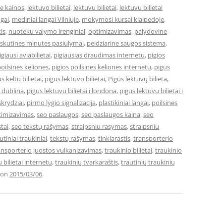
je kainos
,
lektuvo bilietai
,
lektuvu bilietai
,
lektuvu bilietai
ngai
,
mediniai langai Vilniuje
,
mokymosi kursai klaipedoje
,
is
,
nuoteku valymo irenginiai
,
optimizavimas
,
palydovine
skutines minutes pasiulymai
,
peidziarine saugos sistema
,
igiausi aviabilietai
,
pigiausias draudimas internetu
,
pigios
poilsines keliones
,
pigios poilsines keliones internetu
,
pigus
s keltu bilietai
,
pigus lektuvo bilietai
,
Pigūs lėktuvų bilieta
,
i dublina
,
pigus lektuvu bilietai i londona
,
pigus lektuvu bilietai i
skrydziai
,
pirmo lygio signalizacija
,
plastikiniai langai
,
poilsines
timizavimas
,
seo paslaugos
,
seo paslaugos kaina
,
seo
tai
,
seo tekstų rašymas
,
straipsniu rasymas
,
straipsniu
utiniai traukiniai
,
tekstų rašymas
,
tinklarastis
,
transporterio
ansporterio juostos vulkanizavimas
,
traukinio bilietai
,
traukinio
 bilietai internetu
,
traukinių tvarkaraštis
,
trautinių traukinių
on
2015/03/06
.