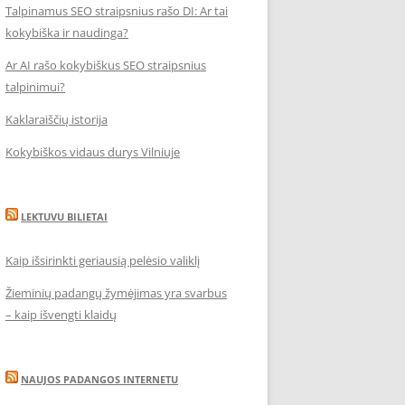
Talpinamus SEO straipsnius rašo DI: Ar tai
kokybiška ir naudinga?
Ar AI rašo kokybiškus SEO straipsnius
talpinimui?
Kaklaraiščių istorija
Kokybiškos vidaus durys Vilniuje
LEKTUVU BILIETAI
Kaip išsirinkti geriausią pelėsio valiklį
Žieminių padangų žymėjimas yra svarbus
– kaip išvengti klaidų
NAUJOS PADANGOS INTERNETU