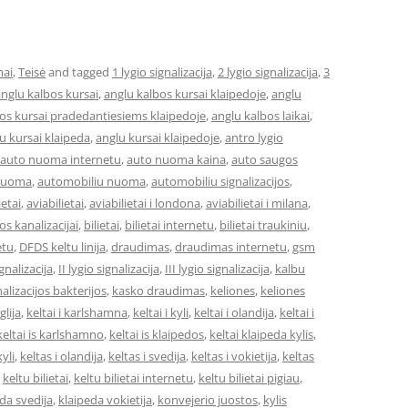
mai
,
Teisė
and tagged
1 lygio signalizacija
,
2 lygio signalizacija
,
3
nglu kalbos kursai
,
anglu kalbos kursai klaipedoje
,
anglu
os kursai pradedantiesiems klaipedoje
,
anglu kalbos laikai
,
u kursai klaipeda
,
anglu kursai klaipedoje
,
antro lygio
auto nuoma internetu
,
auto nuoma kaina
,
auto saugos
nuoma
,
automobiliu nuoma
,
automobiliu signalizacijos
,
ietai
,
aviabilietai
,
aviabilietai i londona
,
aviabilietai i milana
,
os kanalizacijai
,
bilietai
,
bilietai internetu
,
bilietai traukiniu
,
etu
,
DFDS keltu linija
,
draudimas
,
draudimas internetu
,
gsm
ignalizacija
,
II lygio signalizacija
,
III lygio signalizacija
,
kalbu
alizacijos bakterijos
,
kasko draudimas
,
keliones
,
keliones
glija
,
keltai i karlshamna
,
keltai i kyli
,
keltai i olandija
,
keltai i
keltai is karlshamno
,
keltai is klaipedos
,
keltai klaipeda kylis
,
kyli
,
keltas i olandija
,
keltas i svedija
,
keltas i vokietija
,
keltas
,
keltu bilietai
,
keltu bilietai internetu
,
keltu bilietai pigiau
,
da svedija
,
klaipeda vokietija
,
konvejerio juostos
,
kylis