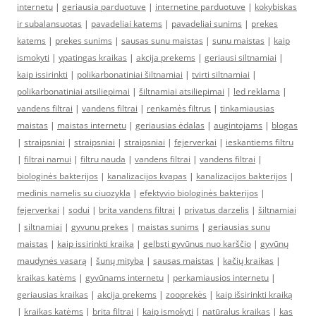
internetu
|
geriausia parduotuve
|
internetine parduotuve
|
kokybiskas
ir subalansuotas
|
pavadeliai katems
|
pavadeliai sunims
|
prekes
katems
|
prekes sunims
|
sausas sunu maistas
|
sunu maistas
|
kaip
ismokyti
|
ypatingas kraikas
|
akcija prekems
|
geriausi siltnamiai
|
kaip issirinkti
|
polikarbonatiniai šiltnamiai
|
tvirti siltnamiai
|
polikarbonatiniai atsiliepimai
|
šiltnamiai atsiliepimai
|
led reklama
|
vandens filtrai
|
vandens filtrai
|
renkamės filtrus
|
tinkamiausias
maistas
|
maistas internetu
|
geriausias ėdalas
|
augintojams
|
blogas
|
straipsniai
|
straipsniai
|
straipsniai
|
fejerverkai
|
ieskantiems filtru
|
filtrai namui
|
filtru nauda
|
vandens filtrai
|
vandens filtrai
|
biologinės bakterijos
|
kanalizacijos kvapas
|
kanalizacijos bakterijos
|
medinis namelis su ciuozykla
|
efektyvio biologinės bakterijos
|
fejerverkai
|
sodui
|
brita vandens filtrai
|
privatus darzelis
|
šiltnamiai
|
siltnamiai
|
gyvunu prekes
|
maistas sunims
|
geriausias sunu
maistas
|
kaip issirinkti kraika
|
gelbsti gyvūnus nuo karščio
|
gyvūnų
maudynės vasarą
|
šunų mityba
|
sausas maistas
|
kačių kraikas
|
kraikas katėms
|
gyvūnams internetu
|
perkamiausios internetu
|
geriausias kraikas
|
akcija prekems
|
zooprekės
|
kaip išsirinkti kraiką
|
kraikas katėms
|
brita filtrai
|
kaip ismokyti
|
natūralus kraikas
|
kas