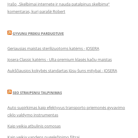
Įrašo „Skelbimai internete ir nauda patalpinus skelbimą“
komentaras, kurį parašė Robert
GYVUNU PREKIU PARDUOTUVE
Geriausias maistas sterilizuotoms katėms - JOSERA
Josera Classic katėms - Ulta premium klasės kačių maistas
Aukščiausios kokybės standartas Jūsų šuns mitybai - JOSERA
SEO STRAIPSNIU TALPINIMAS
Auto supirkimas kaip efektyvus transporto priemonės gyvavimo
ciklo valdymo instrumentas
Kaip veikia atbulinis osmosas
Kaip veikia vandens nugeležinimo filtrai