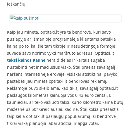
ieškančių.
Kaip jau minėta, optitaxi.lt yra ta bendrovė, kuri savo
puslapyje ar išmanioje programėlėje klientams pateikia
kainą po to, kai šie tam tikroje ir nesudėtingoje formoje
suveda savo norimo vykti maršruto adresus. Optitaxi.lt
taksi kainos Kaune
nėra didelės ir kartais sugeba
nustebinti net ir mačiusius visko. Štai praeitą savaitgalį
naršant internetinėje erdvėje, visiškai atsitiktinai pavyko
pastebėti jau minėtą optitaxi.lt bendrovės reklamą.
Reklamoje buvo skelbiama, kad tik šį savaitgalį optitaxi.lt
paslaugos kilometras kainuoja vos 0,43 euro centai. Ei,
kauniečiai, ar teko važiuoti taksi, kurio kilometro kaina būtų
mažesnė už 50? Greičiausiai, kad ne. Štai kokia priežastis
taip kelia optitaxi.lt paslaugų populiarumą, ši bendrovė
tikrai viską planuoja labai atidžiai ir apgalvotai.