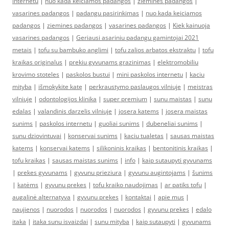
internetu
|
nuo kada keiciamos padangos
|
ziemines padangos
|
vasarines padangos
|
padangu pasirinkimas
|
nuo kada keiciamos
padangos
|
ziemines padangos
|
vasarines padangos
|
Kiek kainuoja
vasarines padangos
|
Geriausi asariniu padangu gamintojai 2021
metais
|
tofu su bambuko anglimi
|
tofu zalios arbatos ekstraktu
|
tofu
kraikas originalus
|
prekiu gyvunams grazinimas
|
elektromobiliu
krovimo stoteles
|
paskolos bustui
|
mini paskolos internetu
|
kaciu
mityba
|
išmokykite katę
|
perkraustymo paslaugos vilniuje
|
meistras
vilniuje
|
odontologijos klinika
|
super premium
|
sunu maistas
|
sunu
edalas
|
valandinis darzelis vilniuje
|
josera katems
|
josera maistas
sunims
|
paskolos internetu
|
guoliai sunims
|
dubeneliai sunims
|
sunu dziovintuvai
|
konservai sunims
|
kaciu tualetas
|
sausas maistas
katems
|
konservai katems
|
silikoninis kraikas
|
bentonitinis kraikas
|
tofu kraikas
|
sausas maistas sunims
|
info
|
kaip sutaupyti gyvunams
|
prekes gyvunams
|
gyvunu prieziura
|
gyvunu augintojams
|
šunims
|
katėms
|
gyvunu prekes
|
tofu kraiko naudojimas
|
ar patiks tofu
|
augalinė alternatyva
|
gyvunu prekes
|
kontaktai
|
apie mus
|
naujienos
|
nuorodos
|
nuorodos
|
nuorodos
|
gyvunu prekes
|
edalo
itaka
|
itaka sunu isvaizdai
|
sunu mityba
|
kaip sutaupyti
|
gyvunams