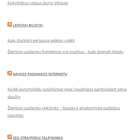
Kokybiškos vidaus durys Vilniuje
LEKTUVU BILIETAI
Kaip išsirinkti geriausią pelėsio valiklį
Žieminių padangų žymėjimas yra svarbus – kaip išvengti klaidų
NAUJOS PADANGOS INTERNETU
Kodėl automobilių supirkimas ypač naudingas parduodant seną,
daužtą
Žieminių padangų reikšmės – Nauda ir atsakomybė pažeidus
taisykles
SEO STRAIPSNIU TALPINIMAS