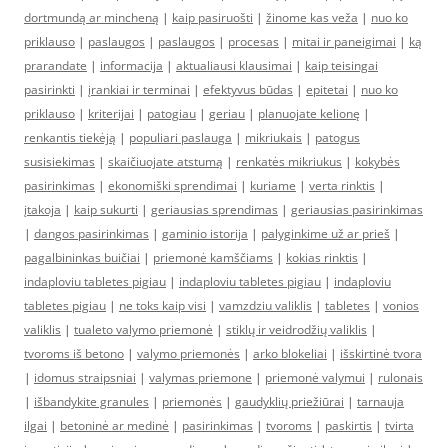
dortmundą ar mincheną
|
kaip pasiruošti
|
žinome kas veža
|
nuo ko
priklauso
|
paslaugos
|
paslaugos
|
procesas
|
mitai ir paneigimai
|
ką
prarandate
|
informacija
|
aktualiausi klausimai
|
kaip teisingai
pasirinkti
|
įrankiai ir terminai
|
efektyvus būdas
|
epitetai
|
nuo ko
priklauso
|
kriterijai
|
patogiau
|
geriau
|
planuojate kelionę
|
renkantis tiekėją
|
populiari paslauga
|
mikriukais
|
patogus
susisiekimas
|
skaičiuojate atstumą
|
renkatės mikriukus
|
kokybės
pasirinkimas
|
ekonomiški sprendimai
|
kuriame
|
verta rinktis
|
įtakoja
|
kaip sukurti
|
geriausias sprendimas
|
geriausias pasirinkimas
|
dangos pasirinkimas
|
gaminio istorija
|
palyginkime už ar prieš
|
pagalbininkas buičiai
|
priemonė kamščiams
|
kokias rinktis
|
indaploviu tabletes pigiau
|
indaploviu tabletes pigiau
|
indaploviu
tabletes pigiau
|
ne toks kaip visi
|
vamzdziu valiklis
|
tabletes
|
vonios
valiklis
|
tualeto valymo priemonė
|
stiklų ir veidrodžių valiklis
|
tvoroms iš betono
|
valymo priemonės
|
arko blokeliai
|
išskirtinė tvora
|
idomus straipsniai
|
valymas priemone
|
priemonė valymui
|
rulonais
|
išbandykite granules
|
priemonės
|
gaudyklių priežiūrai
|
tarnauja
ilgai
|
betoninė ar medinė
|
pasirinkimas
|
tvoroms
|
paskirtis
|
tvirta