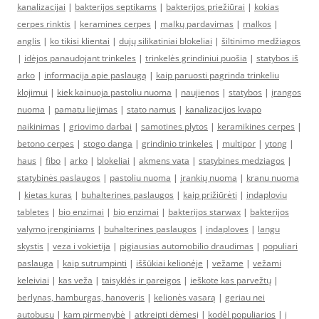
kanalizacijai
|
bakterijos septikams
|
bakterijos priežiūrai
|
kokias
cerpes rinktis
|
keramines cerpes
|
malkų pardavimas
|
malkos
|
anglis
|
ko tikisi klientai
|
dujų silikatiniai blokeliai
|
šiltinimo medžiagos
|
idėjos panaudojant trinkeles
|
trinkelės grindiniui puošia
|
statybos iš
arko
|
informacija apie paslaugą
|
kaip paruosti pagrinda trinkeliu
klojimui
|
kiek kainuoja pastoliu nuoma
|
naujienos
|
statybos
|
įrangos
nuoma
|
pamatu liejimas
|
stato namus
|
kanalizacijos kvapo
naikinimas
|
griovimo darbai
|
samotines plytos
|
keramikines cerpes
|
betono cerpes
|
stogo danga
|
grindinio trinkeles
|
multipor
|
ytong
|
haus
|
fibo
|
arko
|
blokeliai
|
akmens vata
|
statybines medziagos
|
statybinės paslaugos
|
pastoliu nuoma
|
įrankių nuoma
|
kranu nuoma
|
kietas kuras
|
buhalterines paslaugos
|
kaip prižiūrėti
|
indaploviu
tabletes
|
bio enzimai
|
bio enzimai
|
bakterijos starwax
|
bakterijos
valymo įrenginiams
|
buhalterines paslaugos
|
indaploves
|
langu
skystis
|
veza i vokietija
|
pigiausias automobilio draudimas
|
populiari
paslauga
|
kaip sutrumpinti
|
iššūkiai kelionėje
|
vežame
|
vežami
keleiviai
|
kas veža
|
taisyklės ir pareigos
|
ieškote kas parvežtų
|
berlynas, hamburgas, hanoveris
|
kelionės vasarą
|
geriau nei
autobusu
|
kam pirmenybė
|
atkreipti dėmesį
|
kodėl populiarios
|
į