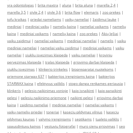
yra odontologas
|
brita maxtra
|
aluna
|
brita aluna
|
marella 2,4
|
marella 3,5
|
style 2,4
|
style 3,6
|
brita flow
|
elemaris
|
zoo prekes
|
tofu kraikas
|
priedai nameliams
|
vaikų nameliai
|
žaidimui lauke
|
mediniai
|
mediniai vaikų
|
namelių kaina
|
nameliai vaikams
|
namelių
kaina
|
mediniai vaikams
|
namelių kaina
|
zoo prekes
|
Akių lęšiai
|
vaiku zaidimui
|
nameliai vaikams
|
mediniai nameliai
|
namelis
|
vaiku
mediniai nameliai
|
nameliai vaiku zaidimui
|
mediniai vaikams
|
vaiku
nameliai
|
siukliu isvezimas klaipeda
|
vaiku nameliai
|
kroviniu
pervezimas klaipeda
|
tralas klaipeda
|
griovimo darbai klaipeda
|
siukliu isvezimas
|
klinkerio trinkeles
|
biopreparatai nuotekoms
|
priemone starwax 637
|
bakterijos irenginiams kaina
|
bakterijos
STARWAX kaina
|
efektyvus valiklis
|
stogo danga renkames geriausia
|
klinkeris
|
pelesio naikinimas vonioje
|
kaip isnaikinti
|
kaip panaikinti
pelesi
|
pelesiu naikinimo priemone
|
naikinti pelesi
|
griovimo darbai
kaina
|
zaidimo nameliai
|
mediniai nameliai
|
nameliai vaikams
|
vaikų namelių priedai
|
toneriai
|
kaseciu pildymas vilnius
|
kaseciu
pildymas kaunas
|
valymo įrenginiams
|
septikams
|
tualeto valiklis
|
spausdintuvu kainos
|
vestuviu fotografai
|
muro sienu griovimas
|
seo