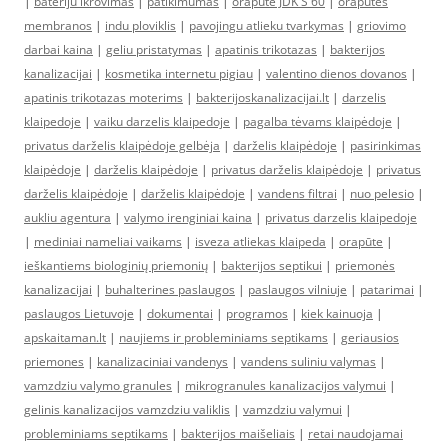
|
bateriju ikrovimas
|
patikimumas
|
orapute JDK S 60
|
oraputes
membranos
|
indu ploviklis
|
pavojingu atlieku tvarkymas
|
griovimo
darbai kaina
|
geliu pristatymas
|
apatinis trikotazas
|
bakterijos
kanalizacijai
|
kosmetika internetu pigiau
|
valentino dienos dovanos
|
apatinis trikotazas moterims
|
bakterijoskanalizacijai.lt
|
darzelis
klaipedoje
|
vaiku darzelis klaipedoje
|
pagalba tėvams klaipėdoje
|
privatus darželis klaipėdoje gelbėja
|
darželis klaipėdoje
|
pasirinkimas
klaipėdoje
|
darželis klaipėdoje
|
privatus darželis klaipėdoje
|
privatus
darželis klaipėdoje
|
darželis klaipėdoje
|
vandens filtrai
|
nuo pelesio
|
aukliu agentura
|
valymo irenginiai kaina
|
privatus darzelis klaipedoje
|
mediniai nameliai vaikams
|
isveza atliekas klaipeda
|
orapūte
|
ieškantiems biologinių priemonių
|
bakterijos septikui
|
priemonės
kanalizacijai
|
buhalterines paslaugos
|
paslaugos vilniuje
|
patarimai
|
paslaugos Lietuvoje
|
dokumentai
|
programos
|
kiek kainuoja
|
apskaitaman.lt
|
naujiems ir probleminiams septikams
|
geriausios
priemones
|
kanalizaciniai vandenys
|
vandens suliniu valymas
|
vamzdziu valymo granules
|
mikrogranules kanalizacijos valymui
|
gelinis kanalizacijos vamzdziu valiklis
|
vamzdziu valymui
|
probleminiams septikams
|
bakterijos maišeliais
|
retai naudojamai