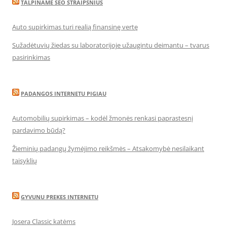
TALPINAME SEO STRAIPSNIUS
Auto supirkimas turi realią finansinę vertę
Sužadėtuvių žiedas su laboratorijoje užaugintu deimantu – tvarus
pasirinkimas
PADANGOS INTERNETU PIGIAU
Automobilių supirkimas – kodėl žmonės renkasi paprastesnį
pardavimo būdą?
Žieminių padangų žymėjimo reikšmės – Atsakomybė nesilaikant
taisyklių
GYVUNU PREKES INTERNETU
Josera Classic katėms