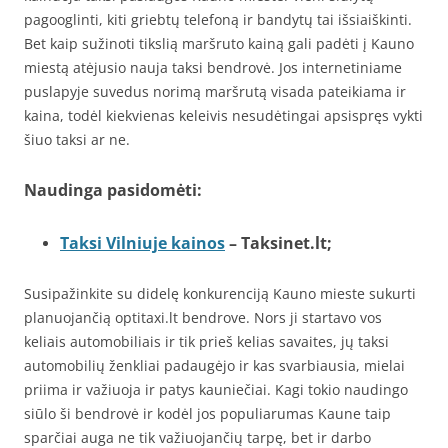
pagooglinti, kiti griebtų telefoną ir bandytų tai išsiaiškinti.
Bet kaip sužinoti tikslią maršruto kainą gali padėti į Kauno
miestą atėjusio nauja taksi bendrovė. Jos internetiniame
puslapyje suvedus norimą maršrutą visada pateikiama ir
kaina, todėl kiekvienas keleivis nesudėtingai apsispręs vykti
šiuo taksi ar ne.
Naudinga pasidomėti:
Taksi Vilniuje kainos
– Taksinet.lt;
Susipažinkite su didelę konkurenciją Kauno mieste sukurti
planuojančią optitaxi.lt bendrove. Nors ji startavo vos
keliais automobiliais ir tik prieš kelias savaites, jų taksi
automobilių ženkliai padaugėjo ir kas svarbiausia, mielai
priima ir važiuoja ir patys kauniečiai. Kagi tokio naudingo
siūlo ši bendrovė ir kodėl jos populiarumas Kaune taip
sparčiai auga ne tik važiuojančių tarpę, bet ir darbo