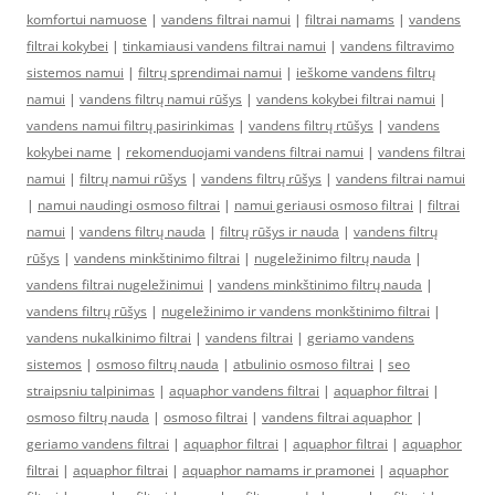
komfortui namuose
|
vandens filtrai namui
|
filtrai namams
|
vandens
filtrai kokybei
|
tinkamiausi vandens filtrai namui
|
vandens filtravimo
sistemos namui
|
filtrų sprendimai namui
|
ieškome vandens filtrų
namui
|
vandens filtrų namui rūšys
|
vandens kokybei filtrai namui
|
vandens namui filtrų pasirinkimas
|
vandens filtrų rtūšys
|
vandens
kokybei name
|
rekomenduojami vandens filtrai namui
|
vandens filtrai
namui
|
filtrų namui rūšys
|
vandens filtrų rūšys
|
vandens filtrai namui
|
namui naudingi osmoso filtrai
|
namui geriausi osmoso filtrai
|
filtrai
namui
|
vandens filtrų nauda
|
filtrų rūšys ir nauda
|
vandens filtrų
rūšys
|
vandens minkštinimo filtrai
|
nugeležinimo filtrų nauda
|
vandens filtrai nugeležinimui
|
vandens minkštinimo filtrų nauda
|
vandens filtrų rūšys
|
nugeležinimo ir vandens monkštinimo filtrai
|
vandens nukalkinimo filtrai
|
vandens filtrai
|
geriamo vandens
sistemos
|
osmoso filtrų nauda
|
atbulinio osmoso filtrai
|
seo
straipsniu talpinimas
|
aquaphor vandens filtrai
|
aquaphor filtrai
|
osmoso filtrų nauda
|
osmoso filtrai
|
vandens filtrai aquaphor
|
geriamo vandens filtrai
|
aquaphor filtrai
|
aquaphor filtrai
|
aquaphor
filtrai
|
aquaphor filtrai
|
aquaphor namams ir pramonei
|
aquaphor