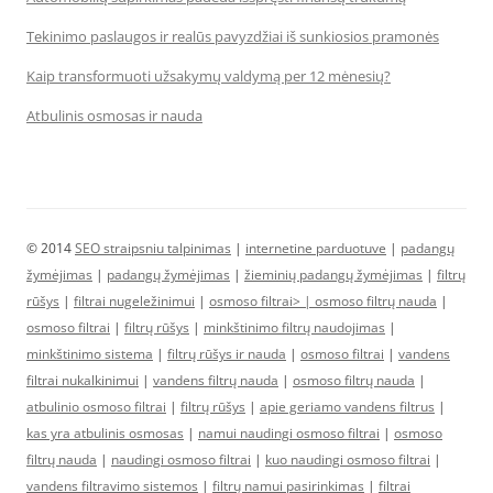
Tekinimo paslaugos ir realūs pavyzdžiai iš sunkiosios pramonės
Kaip transformuoti užsakymų valdymą per 12 mėnesių?
Atbulinis osmosas ir nauda
© 2014
SEO straipsniu talpinimas
|
internetine parduotuve
|
padangų
žymėjimas
|
padangų žymėjimas
|
žieminių padangų žymėjimas
|
filtrų
rūšys
|
filtrai nugeležinimui
|
osmoso filtrai> |
osmoso filtrų nauda
|
osmoso filtrai
|
filtrų rūšys
|
minkštinimo filtrų naudojimas
|
minkštinimo sistema
|
filtrų rūšys ir nauda
|
osmoso filtrai
|
vandens
filtrai nukalkinimui
|
vandens filtrų nauda
|
osmoso filtrų nauda
|
atbulinio osmoso filtrai
|
filtrų rūšys
|
apie geriamo vandens filtrus
|
kas yra atbulinis osmosas
|
namui naudingi osmoso filtrai
|
osmoso
filtrų nauda
|
naudingi osmoso filtrai
|
kuo naudingi osmoso filtrai
|
vandens filtravimo sistemos
|
filtrų namui pasirinkimas
|
filtrai