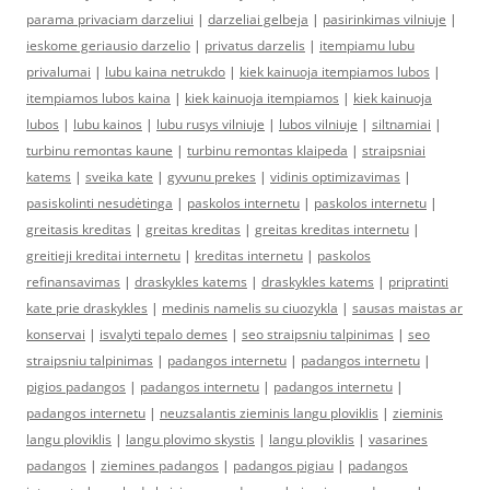
parama privaciam darzeliui
|
darzeliai gelbeja
|
pasirinkimas vilniuje
|
ieskome geriausio darzelio
|
privatus darzelis
|
itempiamu lubu
privalumai
|
lubu kaina netrukdo
|
kiek kainuoja itempiamos lubos
|
itempiamos lubos kaina
|
kiek kainuoja itempiamos
|
kiek kainuoja
lubos
|
lubu kainos
|
lubu rusys vilniuje
|
lubos vilniuje
|
siltnamiai
|
turbinu remontas kaune
|
turbinu remontas klaipeda
|
straipsniai
katems
|
sveika kate
|
gyvunu prekes
|
vidinis optimizavimas
|
pasiskolinti nesudėtinga
|
paskolos internetu
|
paskolos internetu
|
greitasis kreditas
|
greitas kreditas
|
greitas kreditas internetu
|
greitieji kreditai internetu
|
kreditas internetu
|
paskolos
refinansavimas
|
draskykles katems
|
draskykles katems
|
pripratinti
kate prie draskykles
|
medinis namelis su ciuozykla
|
sausas maistas ar
konservai
|
isvalyti tepalo demes
|
seo straipsniu talpinimas
|
seo
straipsniu talpinimas
|
padangos internetu
|
padangos internetu
|
pigios padangos
|
padangos internetu
|
padangos internetu
|
padangos internetu
|
neuzsalantis zieminis langu ploviklis
|
zieminis
langu ploviklis
|
langu plovimo skystis
|
langu ploviklis
|
vasarines
padangos
|
ziemines padangos
|
padangos pigiau
|
padangos