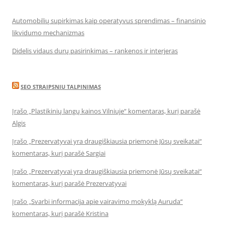
Automobilių supirkimas kaip operatyvus sprendimas – finansinio
likvidumo mechanizmas
Didelis vidaus durų pasirinkimas – rankenos ir interjeras
SEO STRAIPSNIU TALPINIMAS
Įrašo „Plastikinių langų kainos Vilniuje“ komentaras, kurį parašė
Algis
Įrašo „Prezervatyvai yra draugiškiausia priemonė Jūsų sveikatai“
komentaras, kurį parašė Sargiai
Įrašo „Prezervatyvai yra draugiškiausia priemonė Jūsų sveikatai“
komentaras, kurį parašė Prezervatyvai
Įrašo „Svarbi informacija apie vairavimo mokyklą Auruda“
komentaras, kurį parašė Kristina