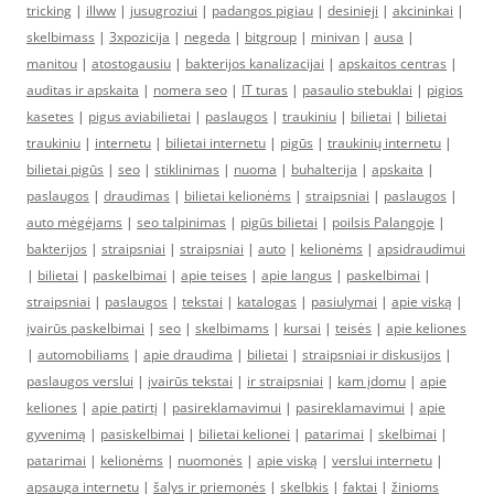
tricking
|
illww
|
jusugroziui
|
padangos pigiau
|
desinieji
|
akcininkai
|
skelbimass
|
3xpozicija
|
negeda
|
bitgroup
|
minivan
|
ausa
|
manitou
|
atostogausiu
|
bakterijos kanalizacijai
|
apskaitos centras
|
auditas ir apskaita
|
nomera seo
|
IT turas
|
pasaulio stebuklai
|
pigios
kasetes
|
pigus aviabilietai
|
paslaugos
|
traukiniu
|
bilietai
|
bilietai
traukiniu
|
internetu
|
bilietai internetu
|
pigūs
|
traukinių internetu
|
bilietai pigūs
|
seo
|
stiklinimas
|
nuoma
|
buhalterija
|
apskaita
|
paslaugos
|
draudimas
|
bilietai kelionėms
|
straipsniai
|
paslaugos
|
auto mėgėjams
|
seo talpinimas
|
pigūs bilietai
|
poilsis Palangoje
|
bakterijos
|
straipsniai
|
straipsniai
|
auto
|
kelionėms
|
apsidraudimui
|
bilietai
|
paskelbimai
|
apie teises
|
apie langus
|
paskelbimai
|
straipsniai
|
paslaugos
|
tekstai
|
katalogas
|
pasiulymai
|
apie viską
|
įvairūs paskelbimai
|
seo
|
skelbimams
|
kursai
|
teisės
|
apie keliones
|
automobiliams
|
apie draudima
|
bilietai
|
straipsniai ir diskusijos
|
paslaugos verslui
|
įvairūs tekstai
|
ir straipsniai
|
kam įdomu
|
apie
keliones
|
apie patirtį
|
pasireklamavimui
|
pasireklamavimui
|
apie
gyvenimą
|
pasiskelbimai
|
bilietai kelionei
|
patarimai
|
skelbimai
|
patarimai
|
kelionėms
|
nuomonės
|
apie viską
|
verslui internetu
|
apsauga internetu
|
šalys ir priemonės
|
skelbkis
|
faktai
|
žinioms