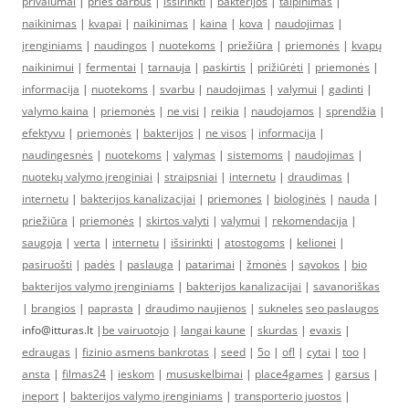
privalumai
|
prieš darbus
|
išsirinkti
|
bakterijos
|
talpinimas
|
naikinimas
|
kvapai
|
naikinimas
|
kaina
|
kova
|
naudojimas
|
įrenginiams
|
naudingos
|
nuotekoms
|
priežiūra
|
priemonės
|
kvapų
naikinimui
|
fermentai
|
tarnauja
|
paskirtis
|
prižiūrėti
|
priemonės
|
informacija
|
nuotekoms
|
svarbu
|
naudojimas
|
valymui
|
gadinti
|
valymo kaina
|
priemonės
|
ne visi
|
reikia
|
naudojamos
|
sprendžia
|
efektyvu
|
priemonės
|
bakterijos
|
ne visos
|
informacija
|
naudingesnės
|
nuotekoms
|
valymas
|
sistemoms
|
naudojimas
|
nuotekų valymo įrenginiai
|
straipsniai
|
internetu
|
draudimas
|
internetu
|
bakterijos kanalizacijai
|
priemones
|
biologinės
|
nauda
|
priežiūra
|
priemonės
|
skirtos valyti
|
valymui
|
rekomendacija
|
saugoja
|
verta
|
internetu
|
išsirinkti
|
atostogoms
|
kelionei
|
pasiruošti
|
padės
|
paslauga
|
patarimai
|
žmonės
|
sąvokos
|
bio
bakterijos valymo įrenginiams
|
bakterijos kanalizacijai
|
savanoriškas
|
brangios
|
paprasta
|
draudimo naujienos
|
sukneles
seo paslaugos
info@itturas.lt |
be vairuotojo
|
langai kaune
|
skurdas
|
evaxis
|
edraugas
|
fizinio asmens bankrotas
|
seed
|
5o
|
ofl
|
cytai
|
too
|
ansta
|
filmas24
|
ieskom
|
mususkelbimai
|
place4games
|
garsus
|
ineport
|
bakterijos valymo įrenginiams
|
transporterio juostos
|