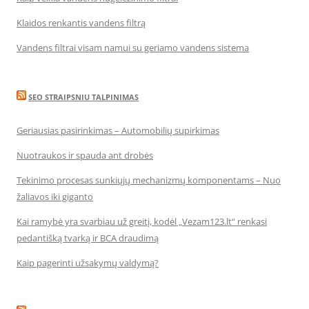
Klaidos renkantis vandens filtrą
Vandens filtrai visam namui su geriamo vandens sistema
SEO STRAIPSNIU TALPINIMAS
Geriausias pasirinkimas – Automobilių supirkimas
Nuotraukos ir spauda ant drobės
Tekinimo procesas sunkiųjų mechanizmų komponentams – Nuo
žaliavos iki giganto
Kai ramybė yra svarbiau už greitį, kodėl „Vezam123.lt“ renkasi
pedantišką tvarką ir BCA draudimą
Kaip pagerinti užsakymų valdymą?