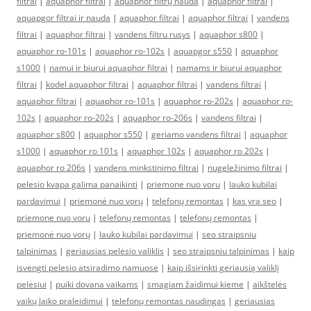
filtrai
|
aquaphor filtrai
|
aquaphor filtrų nauda
|
aquaphor filtrai
|
aquapgor filtrai ir nauda
|
aquaphor filtrai
|
aquaphor filtrai
|
vandens
filtrai
|
aquaphor filtrai
|
vandens filtru rusys
|
aquaphor s800
|
aquaphor ro-101s
|
aquaphor ro-102s
|
aquapgor s550
|
aquaphor
s1000
|
namui ir biurui aquaphor filtrai
|
namams ir biurui aquaphor
filtrai
|
kodel aquaphor filtrai
|
aquaphor filtrai
|
vandens filtrai
|
aquaphor filtrai
|
aquaphor ro-101s
|
aquaphor ro-202s
|
aquaphor ro-
102s
|
aquaphor ro-202s
|
aquaphor ro-206s
|
vandens filtrai
|
aquaphor s800
|
aquaphor s550
|
geriamo vandens filtrai
|
aquaphor
s1000
|
aquaphor ro 101s
|
aquaphor 102s
|
aquaphor ro 202s
|
aquaphor ro 206s
|
vandens minkstinimo filtrai
|
nugeležinimo filtrai
|
pelesio kvapa galima panaikinti
|
priemone nuo voru
|
lauko kubilai
pardavimui
|
priemonė nuo vorų
|
telefonų remontas
|
kas yra seo
|
priemone nuo voru
|
telefonų remontas
|
telefonų remontas
|
priemonė nuo vorų
|
lauko kubilai pardavimui
|
seo straipsniu
talpinimas
|
geriausias pelėsio valiklis
|
seo straipsniu talpinimas
|
kaip
isvengti pelesio atsiradimo namuose
|
kaip išsirinkti geriausią valiklį
pelėsiui
|
puiki dovana vaikams
|
smagiam žaidimui kieme
|
aikštelės
vaikų laiko praleidimui
|
telefonų remontas naudingas
|
geriausias