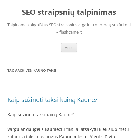
Skip
to
SEO straipsnių talpinimas
content
Talpiname kokybiškus SEO straipsnius atgalinių nuorodų sukūrimui
– flashgame.lt
Menu
TAG ARCHIVES:
KAUNO TAKSI
Kaip sužinoti taksi kainą Kaune?
Kaip sužinoti taksi kainą Kaune?
Vargu ar daugelis kauniečių tiksliai atsakytų kiek šiuo metu
kainuoja taksi paslaugos Kauno mieste. Vieni siūlytų