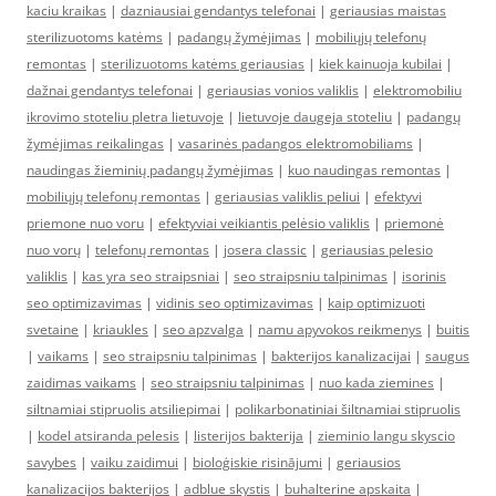
kaciu kraikas
|
dazniausiai gendantys telefonai
|
geriausias maistas
sterilizuotoms katėms
|
padangų žymėjimas
|
mobiliųjų telefonų
remontas
|
sterilizuotoms katėms geriausias
|
kiek kainuoja kubilai
|
dažnai gendantys telefonai
|
geriausias vonios valiklis
|
elektromobiliu
ikrovimo stoteliu pletra lietuvoje
|
lietuvoje daugeja stoteliu
|
padangų
žymėjimas reikalingas
|
vasarinės padangos elektromobiliams
|
naudingas žieminių padangų žymėjimas
|
kuo naudingas remontas
|
mobiliųjų telefonų remontas
|
geriausias valiklis peliui
|
efektyvi
priemone nuo voru
|
efektyviai veikiantis pelėsio valiklis
|
priemonė
nuo vorų
|
telefonų remontas
|
josera classic
|
geriausias pelesio
valiklis
|
kas yra seo straipsniai
|
seo straipsniu talpinimas
|
isorinis
seo optimizavimas
|
vidinis seo optimizavimas
|
kaip optimizuoti
svetaine
|
kriaukles
|
seo apzvalga
|
namu apyvokos reikmenys
|
buitis
|
vaikams
|
seo straipsniu talpinimas
|
bakterijos kanalizacijai
|
saugus
zaidimas vaikams
|
seo straipsniu talpinimas
|
nuo kada ziemines
|
siltnamiai stipruolis atsiliepimai
|
polikarbonatiniai šiltnamiai stipruolis
|
kodel atsiranda pelesis
|
listerijos bakterija
|
zieminio langu skyscio
savybes
|
vaiku zaidimui
|
bioloģiskie risinājumi
|
geriausios
kanalizacijos bakterijos
|
adblue skystis
|
buhalterine apskaita
|