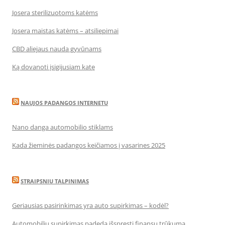
Josera sterilizuotoms katėms
Josera maistas katėms – atsiliepimai
CBD aliejaus nauda gyvūnams
Ką dovanoti įsigijusiam katę
NAUJOS PADANGOS INTERNETU
Nano danga automobilio stiklams
Kada žieminės padangos keičiamos į vasarines 2025
STRAIPSNIU TALPINIMAS
Geriausias pasirinkimas yra auto supirkimas – kodėl?
Automobilių supirkimas padeda išspręsti finansų trūkumą