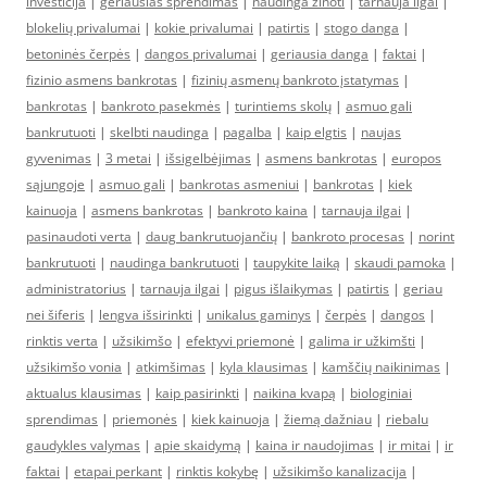
investicija
|
geriausias sprendimas
|
naudinga žinoti
|
tarnauja ilgai
|
blokelių privalumai
|
kokie privalumai
|
patirtis
|
stogo danga
|
betoninės čerpės
|
dangos privalumai
|
geriausia danga
|
faktai
|
fizinio asmens bankrotas
|
fizinių asmenų bankroto įstatymas
|
bankrotas
|
bankroto pasekmės
|
turintiems skolų
|
asmuo gali
bankrutuoti
|
skelbti naudinga
|
pagalba
|
kaip elgtis
|
naujas
gyvenimas
|
3 metai
|
išsigelbėjimas
|
asmens bankrotas
|
europos
sąjungoje
|
asmuo gali
|
bankrotas asmeniui
|
bankrotas
|
kiek
kainuoja
|
asmens bankrotas
|
bankroto kaina
|
tarnauja ilgai
|
pasinaudoti verta
|
daug bankrutuojančių
|
bankroto procesas
|
norint
bankrutuoti
|
naudinga bankrutuoti
|
taupykite laiką
|
skaudi pamoka
|
administratorius
|
tarnauja ilgai
|
pigus išlaikymas
|
patirtis
|
geriau
nei šiferis
|
lengva išsirinkti
|
unikalus gaminys
|
čerpės
|
dangos
|
rinktis verta
|
užsikimšo
|
efektyvi priemonė
|
galima ir užkimšti
|
užsikimšo vonia
|
atkimšimas
|
kyla klausimas
|
kamščių naikinimas
|
aktualus klausimas
|
kaip pasirinkti
|
naikina kvapą
|
biologiniai
sprendimas
|
priemonės
|
kiek kainuoja
|
žiemą dažniau
|
riebalu
gaudykles valymas
|
apie skaidymą
|
kaina ir naudojimas
|
ir mitai
|
ir
faktai
|
etapai perkant
|
rinktis kokybę
|
užsikimšo kanalizacija
|