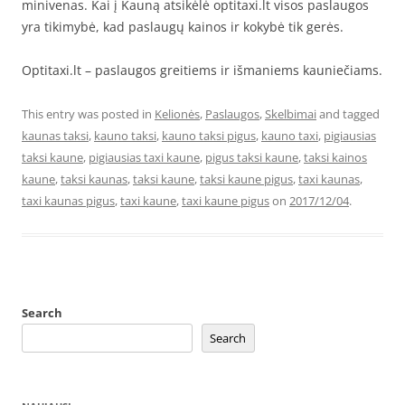
minivenas. Kai į Kauną atsikėlė optitaxi.lt visos paslaugos
yra tikimybė, kad paslaugų kainos ir kokybė tik gerės.
Optitaxi.lt – paslaugos greitiems ir išmaniems kauniečiams.
This entry was posted in
Kelionės
,
Paslaugos
,
Skelbimai
and tagged
kaunas taksi
,
kauno taksi
,
kauno taksi pigus
,
kauno taxi
,
pigiausias
taksi kaune
,
pigiausias taxi kaune
,
pigus taksi kaune
,
taksi kainos
kaune
,
taksi kaunas
,
taksi kaune
,
taksi kaune pigus
,
taxi kaunas
,
taxi kaunas pigus
,
taxi kaune
,
taxi kaune pigus
on
2017/12/04
.
Search
Search