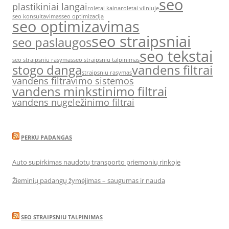
seo
plastikiniai langai
roletai kaina
roletai vilniuje
seo konsultavimas
seo optimizacija
seo optimizavimas
seo straipsniai
seo paslaugos
seo tekstai
seo straipsniu rasymas
seo straipsniu talpinimas
stogo danga
vandens filtrai
straipsniu rasymas
vandens filtravimo sistemos
vandens minkstinimo filtrai
vandens nugeležinimo filtrai
PERKU PADANGAS
Auto supirkimas naudotų transporto priemonių rinkoje
Žieminių padangų žymėjimas – saugumas ir nauda
SEO STRAIPSNIU TALPINIMAS