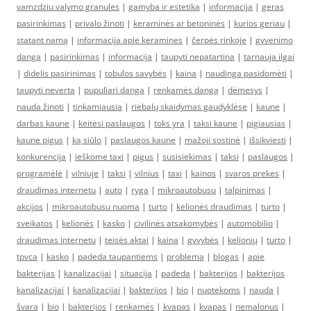
vamzdziu valymo granules
|
gamyba ir estetika
|
informacija
|
geras
pasirinkimas
|
privalo žinoti
|
keraminės ar betoninės
|
kurios geriau
|
statant namą
|
informacija apie keramines
|
čerpės rinkoje
|
gyvenimo
danga
|
pasirinkimas
|
informacija
|
taupyti nepatartina
|
tarnauja ilgai
|
didelis pasirinimas
|
tobulos savybės
|
kaina
|
naudinga pasidomėti
|
taupyti neverta
|
pupuliari danga
|
renkamės dangą
|
dėmesys
|
nauda žinoti
|
tinkamiausia
|
riebalų skaidymas gaudyklėse
|
kaune
|
darbas kaune
|
keitėsi paslaugos
|
toks yra
|
taksi kaune
|
pigiausias
|
kaune pigus
|
ką siūlo
|
paslaugos kaune
|
mažoji sostinė
|
išsikviesti
|
konkurencija
|
ieškome taxi
|
pigus
|
susisiekimas
|
taksi
|
paslaugos
|
programėlė
|
vilniuje
|
taksi
|
vilnius
|
taxi
|
kainos
|
svaros prekes
|
draudimas internetu
|
auto
|
ryga
|
mikroautobusu
|
talpinimas
|
akcijos
|
mikroautobusu nuoma
|
turto
|
kelionės draudimas
|
turto
|
sveikatos
|
kelionės
|
kasko
|
civilinės atsakomybės
|
automobilio
|
draudimas internetu
|
teisės aktai
|
kaina
|
gyvybės
|
kelionių
|
turto
|
tpvca
|
kasko
|
padeda taupantiems
|
problema
|
blogas
|
apie
bakterijas
|
kanalizacijai
|
situacija
|
padeda
|
bakterijos
|
bakterijos
kanalizacijai
|
kanalizacijai
|
bakterijos
|
bio
|
nuotekoms
|
nauda
|
švara
|
bio
|
bakterijos
|
renkamės
|
kvapas
|
kvapas
|
nemalonus
|