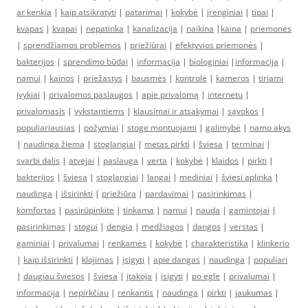
ar kenkia
|
kaip atsikratyti
|
patarimai
|
kokybė
|
įrenginiai
|
tipai
|
kvapas
|
kvapai
|
nepatinka
|
kanalizacija
|
naikina
|
kaina
|
priemonės
|
sprendžiamos problemos
|
priežiūrai
|
efektyvios priemonės
|
bakterijos
|
sprendimo būdai
|
informacija
|
biologiniai
|
informacija
|
namui
|
kainos
|
priežastys
|
bausmės
|
kontrolė
|
kameros
|
tiriami
įvykiai
|
privalomos paslaugos
|
apie privalomą
|
internetu
|
privalomasis
|
vykstantiems
|
klausimai ir atsakymai
|
sąvokos
|
populiariausias
|
požymiai
|
stoge montuojami
|
galimybė
|
namo akys
|
naudinga žiemą
|
stoglangiai
|
metas pirkti
|
šviesa
|
terminai
|
svarbi dalis
|
atvejai
|
paslauga
|
verta
|
kokybė
|
klaidos
|
pirkti
|
bakterijos
|
šviesa
|
stoglangiai
|
langai
|
mediniai
|
šviesi aplinka
|
naudinga
|
išsirinkti
|
priežiūra
|
pardavimai
|
pasirinkimas
|
komfortas
|
pasirūpinkite
|
tinkama
|
namui
|
nauda
|
gamintojai
|
pasirinkimas
|
stogui
|
dengia
|
medžiagos
|
dangos
|
verstas
|
gaminiai
|
privalumai
|
renkamės
|
kokybė
|
charakteristika
|
klinkerio
|
kaip išsirinkti
|
klojimas
|
įsigyti
|
apie dangas
|
naudinga
|
populiari
|
daugiau šviesos
|
šviesa
|
įtakoja
|
įsigyti
|
po egle
|
privalumai
|
informacija
|
nepirkčiau
|
renkantis
|
naudinga
|
pirkti
|
jaukumas
|