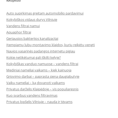
NAUJAUSI
Auto supirkimas greitam automobilio pardavimui
Kokybiškos vidaus durys Vilniuje
Vandens filtrai namui
Aquaphor filtrai
Geriausios bakterijos kanalizacijai
Įtempiamų lubų montavimo klaidos, kurių reikėtų vengti
Naujos vasarinės padangos internetu pigiau
Kokie netikėtumai gali iškilti kelyje?
Kokybiškas vanduo namuose – vandens filtrai
Mediniai nameliai vaikams – kiek kainuoja
Griovimo darbai – paprasta siena daugiabutyje
Vaikų nameliai – ką dovanoti vaikams
Privatus darželis Klaipėdoje – vis populiaresnis
Kuo svarbus vandens filtravimas
Privatus lopšelis Vilniuje – nauda ir tėvams