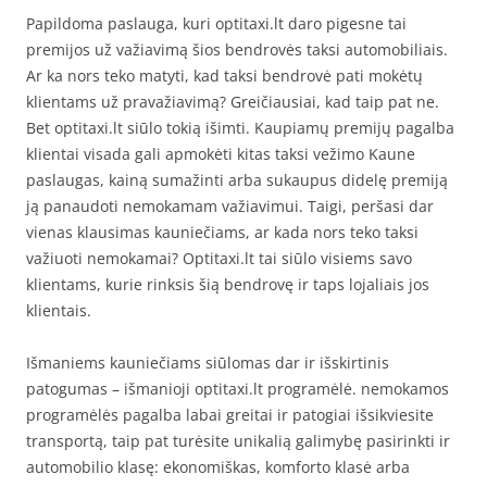
Papildoma paslauga, kuri optitaxi.lt daro pigesne tai
premijos už važiavimą šios bendrovės taksi automobiliais.
Ar ka nors teko matyti, kad taksi bendrovė pati mokėtų
klientams už pravažiavimą? Greičiausiai, kad taip pat ne.
Bet optitaxi.lt siūlo tokią išimti. Kaupiamų premijų pagalba
klientai visada gali apmokėti kitas taksi vežimo Kaune
paslaugas, kainą sumažinti arba sukaupus didelę premiją
ją panaudoti nemokamam važiavimui. Taigi, peršasi dar
vienas klausimas kauniečiams, ar kada nors teko taksi
važiuoti nemokamai? Optitaxi.lt tai siūlo visiems savo
klientams, kurie rinksis šią bendrovę ir taps lojaliais jos
klientais.
Išmaniems kauniečiams siūlomas dar ir išskirtinis
patogumas – išmanioji optitaxi.lt programėlė. nemokamos
programėlės pagalba labai greitai ir patogiai išsikviesite
transportą, taip pat turėsite unikalią galimybę pasirinkti ir
automobilio klasę: ekonomiškas, komforto klasė arba