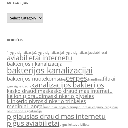
KATEGORIJOS
Kategorijos
DEBESĖLIS
1 lygio signalizacija
2 lygio signalizacija
3 lygio signalizacija
aviabilietai
aviabilietai internetu
bakterijos i kanalizacija
bakterijos kanalizacijai
cerpes
bakterijos nuotekoms
filtrai
blog
draudimas
kanalizacijos bakterijos
gsm signalizacija
kasko draudimas
kasko draudimas internetu
kelionių draudimas
klinkerio plyteles
klinkerio plytos
klinkerio trinkeles
mediniai langai
mediniai langai Vilniuje
nuoteku valymo irenginiai
peidziarine signalizacija
pigiausias draudimas internetu
pigus aviabilietai
pigus lektuvu bilietai