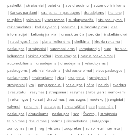
paskelbti
|
straipsniai
|
paieškai
|
apsidraudimui
|
automobilininkams
|
šansas parduoti
|
straipsniai ir paslaugos
|
draudėjams
|
į kelionę
|
taisyklės
|
pokalbiai
|
visos temos
|
su slapyvardžiu
|
visi pasiūlymai
|
reklamuokitės
|
kad išgyventi
|
patyrimai
|
sužinokite pirmi
|
visa
informacijai
|
kelionių įrankiai
|
drauskitės čia
|
seo čia
|
ir skelbimukai
|
naudingos žinios
|
planai kelionėms
|
skelbimai
|
kitokia reklama
|
paslaugos
|
straipsniai
|
automobiliams
|
kompiuterija
|
auto
|
įrankiai
kelionėms
|
viskas grožiui
|
konsultacijos
|
įvairūs paskelbimai
|
automobiliams
|
draudėjams
|
draudėjams
|
keliautojams
|
paslaugoms
|
teisiniai klausimai
|
visi paskelbimai
|
visos paslaugos
|
paslaugoms
|
straipsniams
|
zizu
|
straipsniai
|
straipsniai
|
straipsniai
|
yra
|
patys geriausi
|
paslaugos
|
nėra
|
nauda
|
svarbūs
|
rezultatui
|
rašymas
|
straipsniai
|
rašymas
|
labai geri
|
nemokami
|
reikalingos
|
kursai
|
draudimas
|
paslaugos
|
nuotėkų
|
įrenginiai
|
valymui
|
reikalingi
|
paslaugos
|
tinklaraščiai
|
seo
|
sostinėje
|
paslaugos
|
draudikams
|
paslaugos
|
seo
|
Šventoji
|
straipsniu
talpinimas
|
draudimas
|
patirtis
|
išsimokėtinai
|
kategorija
|
zombynas
|
rar
|
frag
|
visitors
|
zooprekes
|
aviabilietai internetu
|