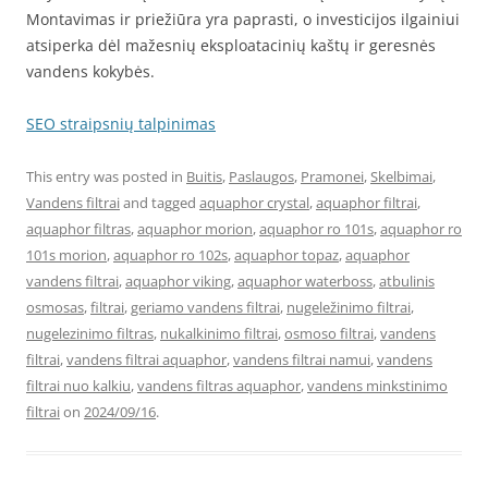
Montavimas ir priežiūra yra paprasti, o investicijos ilgainiui
atsiperka dėl mažesnių eksploatacinių kaštų ir geresnės
vandens kokybės.
SEO straipsnių talpinimas
This entry was posted in
Buitis
,
Paslaugos
,
Pramonei
,
Skelbimai
,
Vandens filtrai
and tagged
aquaphor crystal
,
aquaphor filtrai
,
aquaphor filtras
,
aquaphor morion
,
aquaphor ro 101s
,
aquaphor ro
101s morion
,
aquaphor ro 102s
,
aquaphor topaz
,
aquaphor
vandens filtrai
,
aquaphor viking
,
aquaphor waterboss
,
atbulinis
osmosas
,
filtrai
,
geriamo vandens filtrai
,
nugeležinimo filtrai
,
nugelezinimo filtras
,
nukalkinimo filtrai
,
osmoso filtrai
,
vandens
filtrai
,
vandens filtrai aquaphor
,
vandens filtrai namui
,
vandens
filtrai nuo kalkiu
,
vandens filtras aquaphor
,
vandens minkstinimo
filtrai
on
2024/09/16
.