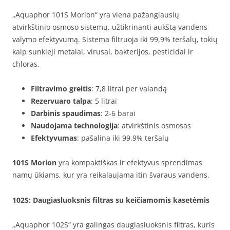
„Aquaphor 101S Morion“ yra viena pažangiausių
atvirkštinio osmoso sistemų, užtikrinanti aukštą vandens
valymo efektyvumą. Sistema filtruoja iki 99,9% teršalų, tokių
kaip sunkieji metalai, virusai, bakterijos, pesticidai ir
chloras.
Filtravimo greitis
: 7,8 litrai per valandą
Rezervuaro talpa
: 5 litrai
Darbinis spaudimas
: 2-6 barai
Naudojama technologija
: atvirkštinis osmosas
Efektyvumas
: pašalina iki 99,9% teršalų
101S Morion
yra kompaktiškas ir efektyvus sprendimas
namų ūkiams, kur yra reikalaujama itin švaraus vandens.
102S
: Daugiasluoksnis filtras su keičiamomis kasetėmis
„Aquaphor 102S“ yra galingas daugiasluoksnis filtras, kuris