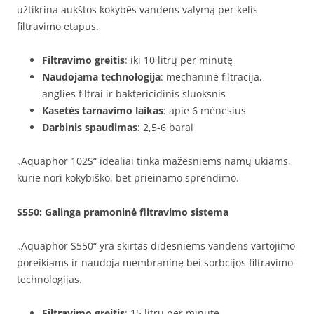
užtikrina aukštos kokybės vandens valymą per kelis
filtravimo etapus.
Filtravimo greitis
: iki 10 litrų per minutę
Naudojama technologija
: mechaninė filtracija,
anglies filtrai ir baktericidinis sluoksnis
Kasetės tarnavimo laikas
: apie 6 mėnesius
Darbinis spaudimas
: 2,5-6 barai
„Aquaphor 102S“ idealiai tinka mažesniems namų ūkiams,
kurie nori kokybiško, bet prieinamo sprendimo.
S550
: Galinga pramoninė filtravimo sistema
„Aquaphor S550“ yra skirtas didesniems vandens vartojimo
poreikiams ir naudoja membraninę bei sorbcijos filtravimo
technologijas.
Filtravimo greitis
: 15 litrų per minutę