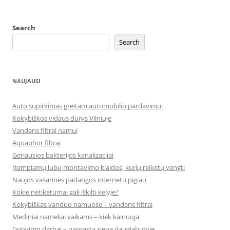
Search
Search
NAUJAUSI
Auto supirkimas greitam automobilio pardavimui
Kokybiškos vidaus durys Vilniuje
Vandens filtrai namui
Aquaphor filtrai
Geriausios bakterijos kanalizacijai
Įtempiamų lubų montavimo klaidos, kurių reikėtų vengti
Naujos vasarinės padangos internetu pigiau
Kokie netikėtumai gali iškilti kelyje?
Kokybiškas vanduo namuose – vandens filtrai
Mediniai nameliai vaikams – kiek kainuoja
Griovimo darbai – paprasta siena daugiabutyje