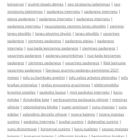
konservai
|
isvalyti tepalo demes
|
seo straipsniu talpinimas
|
seo
straipsniu talpinimas
|
padangos internetu
|
padangos internetu
|
pigios padangos
|
padangos internetu
|
padangos internetu
|
padangos internetu
|
neuzsalantis zieminis langu ploviklis
|
zieminis
langu ploviklis
|
langu plovimo skystis
|
langu ploviklis
|
vasarines
padangos
|
ziemines padangos
|
padangos pigiau
|
padangos
internetu
|
nuo kada keiciamos padangos
|
ziemines padangos
|
vasarines padangos
|
padangu pasirinkimas
|
nuo kada keiciamos
padangos
|
ziemines padangos
|
vasarines padangos
|
Kiek kainuoja
vasarines padangos
|
Geriausi asariniu padangu gamintojai 2021
metais
|
tofu su bambuko anglimi
|
tofu zalios arbatos ekstraktu
|
tofu
kraikas originalus
|
prekiu gyvunams grazinimas
|
elektromobiliu
krovimo stoteles
|
paskolos bustui
|
mini paskolos internetu
|
kaciu
mityba
|
išmokykite katę
|
perkraustymo paslaugos vilniuje
|
meistras
vilniuje
|
odontologijos klinika
|
super premium
|
sunu maistas
|
sunu
edalas
|
valandinis darzelis vilniuje
|
josera katems
|
josera maistas
sunims
|
paskolos internetu
|
guoliai sunims
|
dubeneliai sunims
|
sunu dziovintuvai
|
konservai sunims
|
kaciu tualetas
|
sausas maistas
katems
|
konservai katems
|
silikoninis kraikas
|
bentonitinis kraikas
|