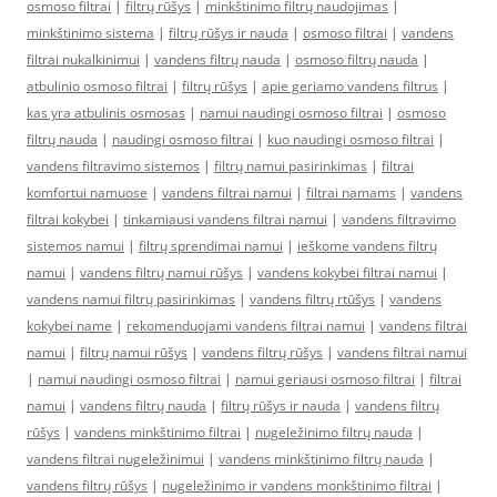
osmoso filtrai
|
filtrų rūšys
|
minkštinimo filtrų naudojimas
|
minkštinimo sistema
|
filtrų rūšys ir nauda
|
osmoso filtrai
|
vandens
filtrai nukalkinimui
|
vandens filtrų nauda
|
osmoso filtrų nauda
|
atbulinio osmoso filtrai
|
filtrų rūšys
|
apie geriamo vandens filtrus
|
kas yra atbulinis osmosas
|
namui naudingi osmoso filtrai
|
osmoso
filtrų nauda
|
naudingi osmoso filtrai
|
kuo naudingi osmoso filtrai
|
vandens filtravimo sistemos
|
filtrų namui pasirinkimas
|
filtrai
komfortui namuose
|
vandens filtrai namui
|
filtrai namams
|
vandens
filtrai kokybei
|
tinkamiausi vandens filtrai namui
|
vandens filtravimo
sistemos namui
|
filtrų sprendimai namui
|
ieškome vandens filtrų
namui
|
vandens filtrų namui rūšys
|
vandens kokybei filtrai namui
|
vandens namui filtrų pasirinkimas
|
vandens filtrų rtūšys
|
vandens
kokybei name
|
rekomenduojami vandens filtrai namui
|
vandens filtrai
namui
|
filtrų namui rūšys
|
vandens filtrų rūšys
|
vandens filtrai namui
|
namui naudingi osmoso filtrai
|
namui geriausi osmoso filtrai
|
filtrai
namui
|
vandens filtrų nauda
|
filtrų rūšys ir nauda
|
vandens filtrų
rūšys
|
vandens minkštinimo filtrai
|
nugeležinimo filtrų nauda
|
vandens filtrai nugeležinimui
|
vandens minkštinimo filtrų nauda
|
vandens filtrų rūšys
|
nugeležinimo ir vandens monkštinimo filtrai
|