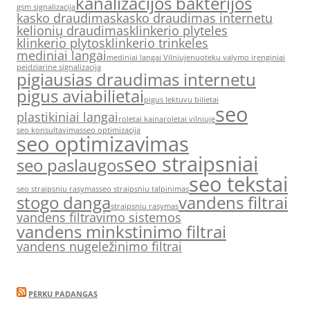
kanalizacijos bakterijos
gsm signalizacija
kasko draudimas
kasko draudimas internetu
kelionių draudimas
klinkerio plyteles
klinkerio plytos
klinkerio trinkeles
mediniai langai
mediniai langai Vilniuje
nuoteku valymo irenginiai
peidziarine signalizacija
pigiausias draudimas internetu
pigus aviabilietai
pigus lektuvu bilietai
seo
plastikiniai langai
roletai kaina
roletai vilniuje
seo konsultavimas
seo optimizacija
seo optimizavimas
seo straipsniai
seo paslaugos
seo tekstai
seo straipsniu rasymas
seo straipsniu talpinimas
stogo danga
vandens filtrai
straipsniu rasymas
vandens filtravimo sistemos
vandens minkstinimo filtrai
vandens nugeležinimo filtrai
PERKU PADANGAS