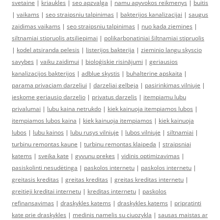
svetaine
|
kriaukles
|
seo apzvalga
|
namu apyvokos reikmenys
|
buitis
|
vaikams
|
seo straipsniu talpinimas
|
bakterijos kanalizacijai
|
saugus
zaidimas vaikams
|
seo straipsniu talpinimas
|
nuo kada ziemines
|
siltnamiai stipruolis atsiliepimai
|
polikarbonatiniai šiltnamiai stipruolis
|
kodel atsiranda pelesis
|
listerijos bakterija
|
zieminio langu skyscio
savybes
|
vaiku zaidimui
|
bioloģiskie risinājumi
|
geriausios
kanalizacijos bakterijos
|
adblue skystis
|
buhalterine apskaita
|
parama privaciam darzeliui
|
darzeliai gelbeja
|
pasirinkimas vilniuje
|
ieskome geriausio darzelio
|
privatus darzelis
|
itempiamu lubu
privalumai
|
lubu kaina netrukdo
|
kiek kainuoja itempiamos lubos
|
itempiamos lubos kaina
|
kiek kainuoja itempiamos
|
kiek kainuoja
lubos
|
lubu kainos
|
lubu rusys vilniuje
|
lubos vilniuje
|
siltnamiai
|
turbinu remontas kaune
|
turbinu remontas klaipeda
|
straipsniai
katems
|
sveika kate
|
gyvunu prekes
|
vidinis optimizavimas
|
pasiskolinti nesudėtinga
|
paskolos internetu
|
paskolos internetu
|
greitasis kreditas
|
greitas kreditas
|
greitas kreditas internetu
|
greitieji kreditai internetu
|
kreditas internetu
|
paskolos
refinansavimas
|
draskykles katems
|
draskykles katems
|
pripratinti
kate prie draskykles
|
medinis namelis su ciuozykla
|
sausas maistas ar