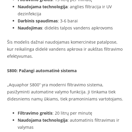
Naudojama technologija
: anglies filtracija ir UV
dezinfekcija
Darbinis spaudimas
: 3-6 barai
Naudojimas
: didelės talpos vandens apkrovoms
Šis modelis dažnai naudojamas komercinėse patalpose,
kur reikalinga didelė vandens apkrova ir aukštas filtravimo
efektyvumas.
S800
: Pažangi automatinė sistema
„Aquaphor S800“ yra moderni filtravimo sistema,
pasižyminti automatine valymo funkcija. Ji tinkama tiek
didesniems namų ūkiams, tiek pramoniniams vartotojams.
Filtravimo greitis
: 20 litrų per minutę
Naudojama technologija
: automatinis filtravimas ir
valymas