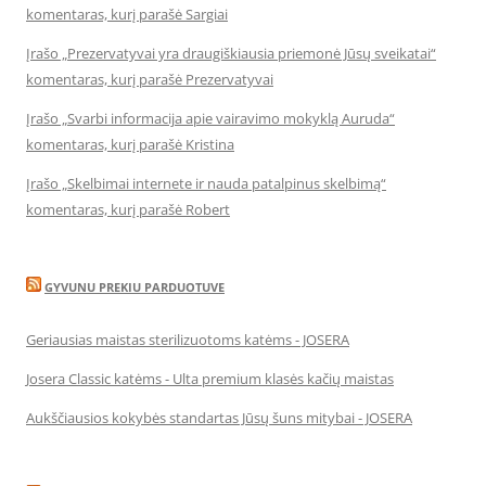
komentaras, kurį parašė Sargiai
Įrašo „Prezervatyvai yra draugiškiausia priemonė Jūsų sveikatai“
komentaras, kurį parašė Prezervatyvai
Įrašo „Svarbi informacija apie vairavimo mokyklą Auruda“
komentaras, kurį parašė Kristina
Įrašo „Skelbimai internete ir nauda patalpinus skelbimą“
komentaras, kurį parašė Robert
GYVUNU PREKIU PARDUOTUVE
Geriausias maistas sterilizuotoms katėms - JOSERA
Josera Classic katėms - Ulta premium klasės kačių maistas
Aukščiausios kokybės standartas Jūsų šuns mitybai - JOSERA