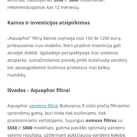
rekomenduojamas kas 12 mėnesių.
Kainos ir investicijos atsipirkimas
„Aquaphor“ filtrų kainos svyruoja nuo 150 iki 1200 eurų,
priklausomai nuo modelio. Nors pradinė investicija gali
atrodyti didelė, ilgalaikėje perspektyvoje šios sistemos
atsiperka, sumažindamos poreikį pirkti buteliuotą vandenį
bei apsaugodamos buitinius prietaisus nuo kalkių
nuosėdų.
Išvados
– Aquaphor filtrai
Aquaphor
vandens filtrai
Buksvarus.lt siūlo plačią filtravimo
sprendimų gamą, kuri tinka tiek buitiniams, tiek
pramoniniams vartotojams. Sujungus
osmoso filtrus
su
S550
ir
S800
modeliais, galima pasiekti optimalų vandens
valymo rezultatą, užtikrinant aukščiausią vandens kokybę.