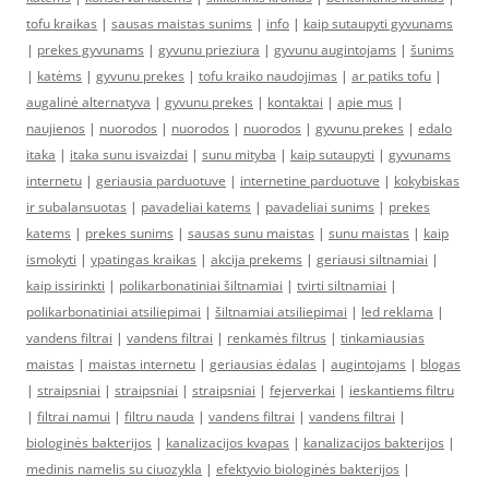
tofu kraikas
|
sausas maistas sunims
|
info
|
kaip sutaupyti gyvunams
|
prekes gyvunams
|
gyvunu prieziura
|
gyvunu augintojams
|
šunims
|
katėms
|
gyvunu prekes
|
tofu kraiko naudojimas
|
ar patiks tofu
|
augalinė alternatyva
|
gyvunu prekes
|
kontaktai
|
apie mus
|
naujienos
|
nuorodos
|
nuorodos
|
nuorodos
|
gyvunu prekes
|
edalo
itaka
|
itaka sunu isvaizdai
|
sunu mityba
|
kaip sutaupyti
|
gyvunams
internetu
|
geriausia parduotuve
|
internetine parduotuve
|
kokybiskas
ir subalansuotas
|
pavadeliai katems
|
pavadeliai sunims
|
prekes
katems
|
prekes sunims
|
sausas sunu maistas
|
sunu maistas
|
kaip
ismokyti
|
ypatingas kraikas
|
akcija prekems
|
geriausi siltnamiai
|
kaip issirinkti
|
polikarbonatiniai šiltnamiai
|
tvirti siltnamiai
|
polikarbonatiniai atsiliepimai
|
šiltnamiai atsiliepimai
|
led reklama
|
vandens filtrai
|
vandens filtrai
|
renkamės filtrus
|
tinkamiausias
maistas
|
maistas internetu
|
geriausias ėdalas
|
augintojams
|
blogas
|
straipsniai
|
straipsniai
|
straipsniai
|
fejerverkai
|
ieskantiems filtru
|
filtrai namui
|
filtru nauda
|
vandens filtrai
|
vandens filtrai
|
biologinės bakterijos
|
kanalizacijos kvapas
|
kanalizacijos bakterijos
|
medinis namelis su ciuozykla
|
efektyvio biologinės bakterijos
|