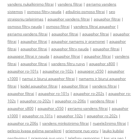
vandens nukalkinimo filtrai
|
vandens filtrai
|
geriamo vandens
sistemos
|
osmoso filtrų nauda
|
atbulinio osmoso filtrai
|
seo
straipsniu talpinimas
|
aquaphor vandens filtrai
|
aquaphor filtrai
|
osmoso filtrų nauda
|
osmoso filtrai
|
vandens filtrai aquaphor
|
geriamo vandens filtrai
|
aquaphor filtrai
|
aquaphor filtrai
|
aquaphor
filtrai
|
aquaphor filtrai
|
aquaphor namams ir pramonei
|
aquaphor
filtrai
|
aquaphor filtrai
|
aquaphor filtrų nauda
|
aquaphor filtrai
|
aquapgor filtrai ir nauda
|
aquaphor filtrai
|
aquaphor filtrai
|
vandens
filtrai
|
aquaphor filtrai
|
vandens filtru rusys
|
aquaphor s800
|
aquaphor ro-101s
|
aquaphor ro-102s
|
aquapgor s550
|
aquaphor
s1000
|
namui ir biurui aquaphor filtrai
|
namams ir biurui aquaphor
filtrai
|
kodel aquaphor filtrai
|
aquaphor filtrai
|
vandens filtrai
|
aquaphor filtrai
|
aquaphor ro-101s
|
aquaphor ro-202s
|
aquaphor ro-
102s
|
aquaphor ro-202s
|
aquaphor ro-206s
|
vandens filtrai
|
aquaphor s800
|
aquaphor s550
|
geriamo vandens filtrai
|
aquaphor
s1000
|
aquaphor ro 101s
|
aquaphor 102s
|
aquaphor ro 202s
|
aquaphor ro 206s
|
vandens minkstinimo filtrai
|
nugeležinimo filtrai
|
pelesio kvapa galima panaikinti
|
priemone nuo voru
|
lauko kubilai
pardavimui
|
priemonė nuo vorų
|
telefonų remontas
|
kas yra seo
|