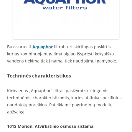
Buksvarus.lt
Aquaphor
filtrai turi skirtingas paskirtis,
kurias kombinuojant galima pigiau išspręsti kokybiško
vandens tiekimą tiek į namą, tiek naudojimui gamyboje.
Techninės charakteristikos
Kiekvienas „Aquaphor“ filtras pasižymi skirtingomis
techninėmis charakteristikomis, kurios atitinka specifinius
naudotojų poreikius. Pateikiame pagrindinių modelių
apžvalgą.
101S Morion
: Atvirkštinio osmoso sistema