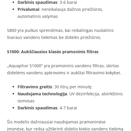
Darbinis spaudimas
: 3-6 barai
Privalumai
: nereikalauja dažnos priežiūros,
automatinis valymas
S800 yra puikus sprendimas, kai reikalingas nuolatinis
švaraus vandens tiekimas be didelės priežiūros.
S1000
: Aukščiausios klasės pramoninis filtras
„Aquaphor S1000“ yra pramoninis vandens filtras, skirtas
didelėms vandens apkrovoms ir aukštai filtravimo kokybei.
Filtravimo greitis
: 30 litrų per minutę
Naudojama technologija
: UV dezinfekcija, atvirkštinis
osmosas
Darbinis spaudimas
: 4-7 barai
Šis modelis dažniausiai naudojamas pramoninėse
įmonėse, kur reikia užtikrinti didelio kiekio vandens tiekimą