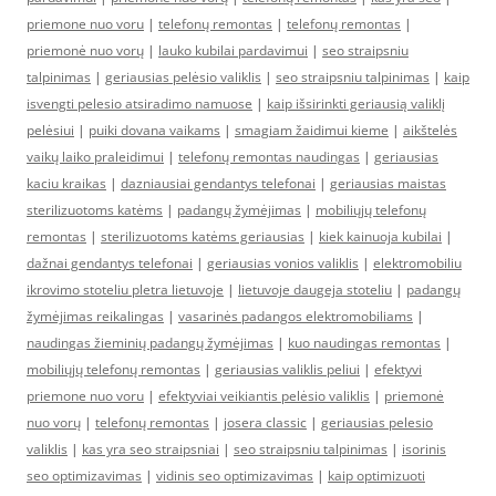
priemone nuo voru
|
telefonų remontas
|
telefonų remontas
|
priemonė nuo vorų
|
lauko kubilai pardavimui
|
seo straipsniu
talpinimas
|
geriausias pelėsio valiklis
|
seo straipsniu talpinimas
|
kaip
isvengti pelesio atsiradimo namuose
|
kaip išsirinkti geriausią valiklį
pelėsiui
|
puiki dovana vaikams
|
smagiam žaidimui kieme
|
aikštelės
vaikų laiko praleidimui
|
telefonų remontas naudingas
|
geriausias
kaciu kraikas
|
dazniausiai gendantys telefonai
|
geriausias maistas
sterilizuotoms katėms
|
padangų žymėjimas
|
mobiliųjų telefonų
remontas
|
sterilizuotoms katėms geriausias
|
kiek kainuoja kubilai
|
dažnai gendantys telefonai
|
geriausias vonios valiklis
|
elektromobiliu
ikrovimo stoteliu pletra lietuvoje
|
lietuvoje daugeja stoteliu
|
padangų
žymėjimas reikalingas
|
vasarinės padangos elektromobiliams
|
naudingas žieminių padangų žymėjimas
|
kuo naudingas remontas
|
mobiliųjų telefonų remontas
|
geriausias valiklis peliui
|
efektyvi
priemone nuo voru
|
efektyviai veikiantis pelėsio valiklis
|
priemonė
nuo vorų
|
telefonų remontas
|
josera classic
|
geriausias pelesio
valiklis
|
kas yra seo straipsniai
|
seo straipsniu talpinimas
|
isorinis
seo optimizavimas
|
vidinis seo optimizavimas
|
kaip optimizuoti