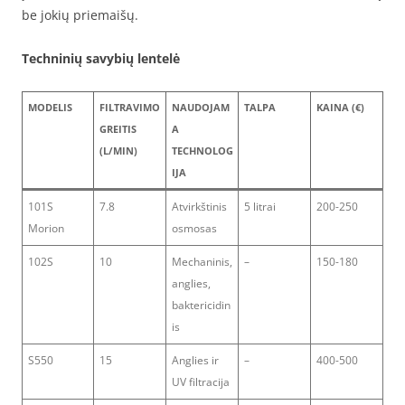
be jokių priemaišų.
Techninių savybių lentelė
MODELIS
FILTRAVIMO
NAUDOJAM
TALPA
KAINA (€)
GREITIS
A
(L/MIN)
TECHNOLOG
IJA
101S
7.8
Atvirkštinis
5 litrai
200-250
Morion
osmosas
102S
10
Mechaninis,
–
150-180
anglies,
baktericidin
is
S550
15
Anglies ir
–
400-500
UV filtracija