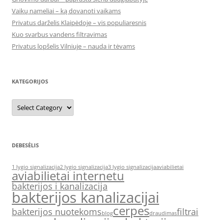
Vaikų nameliai – ką dovanoti vaikams
Privatus darželis Klaipėdoje – vis populiaresnis
Kuo svarbus vandens filtravimas
Privatus lopšelis Vilniuje – nauda ir tėvams
KATEGORIJOS
Kategorijos
DEBESĖLIS
1 lygio signalizacija
2 lygio signalizacija
3 lygio signalizacija
aviabilietai
aviabilietai internetu
bakterijos i kanalizacija
bakterijos kanalizacijai
cerpes
bakterijos nuotekoms
filtrai
blog
draudimas