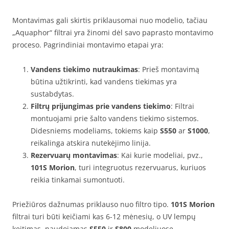
Montavimas gali skirtis priklausomai nuo modelio, tačiau
„Aquaphor“ filtrai yra žinomi dėl savo paprasto montavimo
proceso. Pagrindiniai montavimo etapai yra:
Vandens tiekimo nutraukimas
: Prieš montavimą
būtina užtikrinti, kad vandens tiekimas yra
sustabdytas.
Filtrų prijungimas prie vandens tiekimo
: Filtrai
montuojami prie šalto vandens tiekimo sistemos.
Didesniems modeliams, tokiems kaip
S550
ar
S1000
,
reikalinga atskira nutekėjimo linija.
Rezervuarų montavimas
: Kai kurie modeliai, pvz.,
101S Morion
, turi integruotus rezervuarus, kuriuos
reikia tinkamai sumontuoti.
Priežiūros dažnumas priklauso nuo filtro tipo.
101S Morion
filtrai turi būti keičiami kas 6-12 mėnesių, o UV lempų
keitimas, naudojamas
S550
ir
S800
modeliuose,