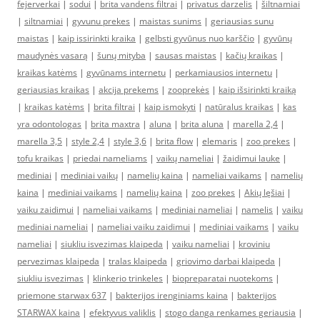
fejerverkai
|
sodui
|
brita vandens filtrai
|
privatus darzelis
|
šiltnamiai
|
siltnamiai
|
gyvunu prekes
|
maistas sunims
|
geriausias sunu
maistas
|
kaip issirinkti kraika
|
gelbsti gyvūnus nuo karščio
|
gyvūnų
maudynės vasarą
|
šunų mityba
|
sausas maistas
|
kačių kraikas
|
kraikas katėms
|
gyvūnams internetu
|
perkamiausios internetu
|
geriausias kraikas
|
akcija prekems
|
zooprekės
|
kaip išsirinkti kraiką
|
kraikas katėms
|
brita filtrai
|
kaip ismokyti
|
natūralus kraikas
|
kas
yra odontologas
|
brita maxtra
|
aluna
|
brita aluna
|
marella 2,4
|
marella 3,5
|
style 2,4
|
style 3,6
|
brita flow
|
elemaris
|
zoo prekes
|
tofu kraikas
|
priedai nameliams
|
vaikų nameliai
|
žaidimui lauke
|
mediniai
|
mediniai vaikų
|
namelių kaina
|
nameliai vaikams
|
namelių
kaina
|
mediniai vaikams
|
namelių kaina
|
zoo prekes
|
Akių lęšiai
|
vaiku zaidimui
|
nameliai vaikams
|
mediniai nameliai
|
namelis
|
vaiku
mediniai nameliai
|
nameliai vaiku zaidimui
|
mediniai vaikams
|
vaiku
nameliai
|
siukliu isvezimas klaipeda
|
vaiku nameliai
|
kroviniu
pervezimas klaipeda
|
tralas klaipeda
|
griovimo darbai klaipeda
|
siukliu isvezimas
|
klinkerio trinkeles
|
biopreparatai nuotekoms
|
priemone starwax 637
|
bakterijos irenginiams kaina
|
bakterijos
STARWAX kaina
|
efektyvus valiklis
|
stogo danga renkames geriausia
|