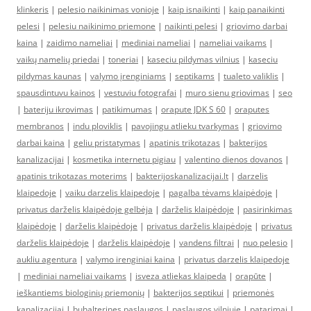
klinkeris
|
pelesio naikinimas vonioje
|
kaip isnaikinti
|
kaip panaikinti
pelesi
|
pelesiu naikinimo priemone
|
naikinti pelesi
|
griovimo darbai
kaina
|
zaidimo nameliai
|
mediniai nameliai
|
nameliai vaikams
|
vaikų namelių priedai
|
toneriai
|
kaseciu pildymas vilnius
|
kaseciu
pildymas kaunas
|
valymo įrenginiams
|
septikams
|
tualeto valiklis
|
spausdintuvu kainos
|
vestuviu fotografai
|
muro sienu griovimas
|
seo
|
bateriju ikrovimas
|
patikimumas
|
orapute JDK S 60
|
oraputes
membranos
|
indu ploviklis
|
pavojingu atlieku tvarkymas
|
griovimo
darbai kaina
|
geliu pristatymas
|
apatinis trikotazas
|
bakterijos
kanalizacijai
|
kosmetika internetu pigiau
|
valentino dienos dovanos
|
apatinis trikotazas moterims
|
bakterijoskanalizacijai.lt
|
darzelis
klaipedoje
|
vaiku darzelis klaipedoje
|
pagalba tėvams klaipėdoje
|
privatus darželis klaipėdoje gelbėja
|
darželis klaipėdoje
|
pasirinkimas
klaipėdoje
|
darželis klaipėdoje
|
privatus darželis klaipėdoje
|
privatus
darželis klaipėdoje
|
darželis klaipėdoje
|
vandens filtrai
|
nuo pelesio
|
aukliu agentura
|
valymo irenginiai kaina
|
privatus darzelis klaipedoje
|
mediniai nameliai vaikams
|
isveza atliekas klaipeda
|
orapūte
|
ieškantiems biologinių priemonių
|
bakterijos septikui
|
priemonės
kanalizacijai
|
buhalterines paslaugos
|
paslaugos vilniuje
|
patarimai
|