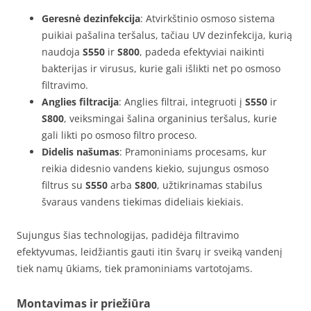
Geresnė dezinfekcija
: Atvirkštinio osmoso sistema
puikiai pašalina teršalus, tačiau UV dezinfekcija, kurią
naudoja
S550
ir
S800
, padeda efektyviai naikinti
bakterijas ir virusus, kurie gali išlikti net po osmoso
filtravimo.
Anglies filtracija
: Anglies filtrai, integruoti į
S550
ir
S800
, veiksmingai šalina organinius teršalus, kurie
gali likti po osmoso filtro proceso.
Didelis našumas
: Pramoniniams procesams, kur
reikia didesnio vandens kiekio, sujungus osmoso
filtrus su
S550
arba
S800
, užtikrinamas stabilus
švaraus vandens tiekimas dideliais kiekiais.
Sujungus šias technologijas, padidėja filtravimo
efektyvumas, leidžiantis gauti itin švarų ir sveiką vandenį
tiek namų ūkiams, tiek pramoniniams vartotojams.
Montavimas ir priežiūra