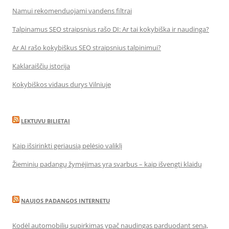
Namui rekomenduojami vandens filtrai
Talpinamus SEO straipsnius rašo DI: Ar tai kokybiška ir naudinga?
Ar AI rašo kokybiškus SEO straipsnius talpinimui?
Kaklaraiščių istorija
Kokybiškos vidaus durys Vilniuje
LEKTUVU BILIETAI
Kaip išsirinkti geriausią pelėsio valiklį
Žieminių padangų žymėjimas yra svarbus – kaip išvengti klaidų
NAUJOS PADANGOS INTERNETU
Kodėl automobilių supirkimas ypač naudingas parduodant seną,