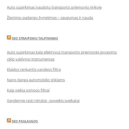
Auto supirkimas naudotų transporto priemonių rinkoje
Žieminių padangų žymėjimas – saugumas ir nauda
SEO STRAIPSNIU TALPINIMAS
Auto supirkimas kaip efektyvus transporto priemonės gyvavimo
ciklo valdymo instrumentas
Klaidos renkantis vandens filtrą
Nano danga automobilio stiklams
Kaip veikia osmoso filtrai
Vandenyje rasti nitratai - poveikis sveikatai
SEO PASLAUGOS