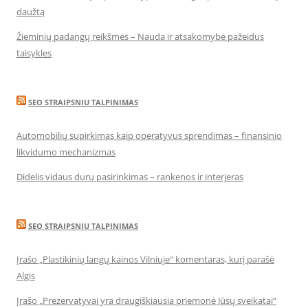
daužtą
Žieminių padangų reikšmės – Nauda ir atsakomybė pažeidus
taisykles
SEO STRAIPSNIU TALPINIMAS
Automobilių supirkimas kaip operatyvus sprendimas – finansinio
likvidumo mechanizmas
Didelis vidaus durų pasirinkimas – rankenos ir interjeras
SEO STRAIPSNIU TALPINIMAS
Įrašo „Plastikinių langų kainos Vilniuje“ komentaras, kurį parašė
Algis
Įrašo „Prezervatyvai yra draugiškiausia priemonė Jūsų sveikatai“