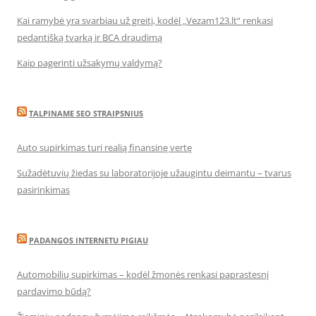
Kai ramybė yra svarbiau už greitį, kodėl „Vezam123.lt“ renkasi
pedantišką tvarką ir BCA draudimą
Kaip pagerinti užsakymų valdymą?
TALPINAME SEO STRAIPSNIUS
Auto supirkimas turi realią finansinę vertę
Sužadėtuvių žiedas su laboratorijoje užaugintu deimantu – tvarus
pasirinkimas
PADANGOS INTERNETU PIGIAU
Automobilių supirkimas – kodėl žmonės renkasi paprastesnį
pardavimo būdą?