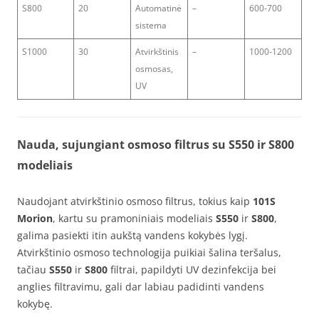
S800
20
Automatinė
–
600-700
sistema
S1000
30
Atvirkštinis
–
1000-1200
osmosas,
UV
Nauda, sujungiant osmoso filtrus su S550 ir S800
modeliais
Naudojant atvirkštinio osmoso filtrus, tokius kaip
101S
Morion
, kartu su pramoniniais modeliais
S550
ir
S800
,
galima pasiekti itin aukštą vandens kokybės lygį.
Atvirkštinio osmoso technologija puikiai šalina teršalus,
tačiau
S550
ir
S800
filtrai, papildyti UV dezinfekcija bei
anglies filtravimu, gali dar labiau padidinti vandens
kokybę.