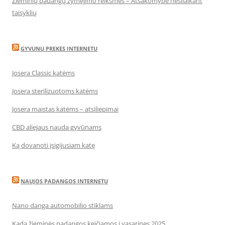
Žieminių padangų žymėjimo reikšmės – Atsakomybė nesilaikant
taisyklių
GYVUNU PREKES INTERNETU
Josera Classic katėms
Josera sterilizuotoms katėms
Josera maistas katėms – atsiliepimai
CBD aliejaus nauda gyvūnams
Ką dovanoti įsigijusiam katę
NAUJOS PADANGOS INTERNETU
Nano danga automobilio stiklams
Kada žieminės padangos keičiamos į vasarines 2025