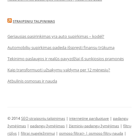
STRAIPSNIU TALPINIMAS
Geriausias pasirinkimas yra auto supirkimas – kodėl?
Automobilių supirkimas padeda išspręsti finansų trūkumą
Tekinimo paslaugos ir realūs pavyzdžiai iš sunkiosios pramonės
Kaip transformuoti užsakymų valdymą per 12 mėnesių?
Atbulinis osmosas ir nauda
© 2014
SEO straipsniu talpinimas
|
internetine parduotuve
|
padangų
žymėjimas
|
padangų žymėjimas
|
žieminių padangų žymėjimas
|
filtrų
rūšys
|
filtrai nugeležinimui
|
osmoso filtrai> |
osmoso filtrų nauda
|