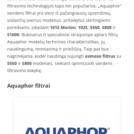
filtravimo technologijos tapo itin populiarios. „Aquaphor“
vandens filtrai yra vieni iš pažangiausių sprendimų,
siūlančių įvairius modelius, pritaikytus skirtingiems
poreikiams, įskaitant
101S Morion
,
102S
,
S550
,
S800
ir
S1000
. Buksvarus.lt specialistai straipsnyje aptars filtrų
Aquaphor modelių technines charakteristikas, jų
naudingumą, montavimą ir priežiūrą. Taip pat bus
nagrinėjama, kodėl naudinga sujungti
osmoso filtrus
su
S550
ir
S800
modeliais, siekiant optimizuoti vandens
filtravimo kokybę.
Aquaphor filtrai