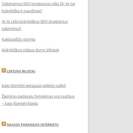
Talpinamus SEO straipsnius rašo DI: Ar tai
kokybiška ir naudinga?
Ar AI rašo kokybiškus SEO straipsnius
talpinimui?
Kaklaraiščių istorija
Kokybiškos vidaus durys Vilniuje
LEKTUVU BILIETAI
Kaip išsirinkti geriausią pelėsio valiklį
Žieminių padangų žymėjimas yra svarbus
– kaip išvengti klaidų
NAUJOS PADANGOS INTERNETU