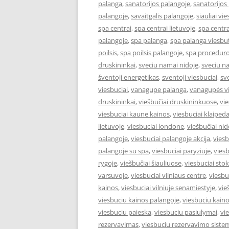
palanga
,
sanatorijos palangoje
,
sanatorijos
palangoje
,
savaitgalis palangoje
,
siauliai vie
spa centrai
,
spa centrai lietuvoje
,
spa centra
palangoje
,
spa palanga
,
spa palanga viesbut
poilsis
,
spa poilsis palangoje
,
spa proceduro
druskininkai
,
sveciu namai nidoje
,
sveciu n
šventoji energetikas
,
sventoji viesbuciai
,
sv
viesbuciai
,
vanagupe palanga
,
vanagupės vi
druskininkai
,
viešbučiai druskininkuose
,
vie
viesbuciai kaune kainos
,
viesbuciai klaiped
lietuvoje
,
viesbuciai londone
,
viešbučiai nid
palangoje
,
viesbuciai palangoje akcija
,
viesb
palangoje su spa
,
viesbuciai paryziuje
,
viesb
rygoje
,
viešbučiai šiauliuose
,
viesbuciai st
varsuvoje
,
viesbuciai vilniaus centre
,
viesbu
kainos
,
viesbuciai vilniuje senamiestyje
,
vie
viesbuciu kainos palangoje
,
viesbuciu kaino
viesbuciu paieska
,
viesbuciu pasiulymai
,
vi
rezervavimas
,
viesbuciu rezervavimo siste