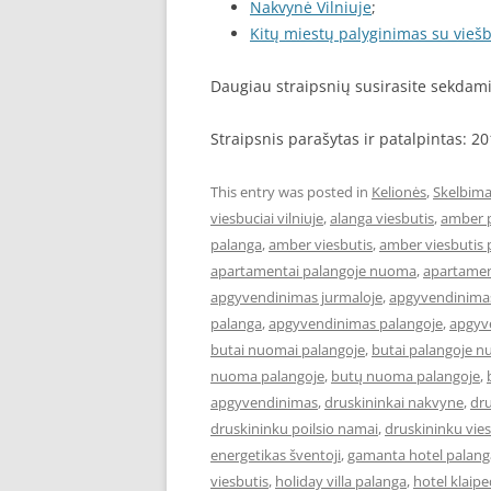
Nakvynė Vilniuje
;
Kitų miestų palyginimas su viešb
Daugiau straipsnių susirasite sekda
Straipsnis parašytas ir patalpintas: 2
This entry was posted in
Kelionės
,
Skelbima
viesbuciai vilniuje
,
alanga viesbutis
,
amber 
palanga
,
amber viesbutis
,
amber viesbutis 
apartamentai palangoje nuoma
,
apartament
apgyvendinimas jurmaloje
,
apgyvendinimas
palanga
,
apgyvendinimas palangoje
,
apgyve
butai nuomai palangoje
,
butai palangoje 
nuoma palangoje
,
butų nuoma palangoje
,
apgyvendinimas
,
druskininkai nakvyne
,
dru
druskininku poilsio namai
,
druskininku vies
energetikas šventoji
,
gamanta hotel palang
viesbutis
,
holiday villa palanga
,
hotel klaip