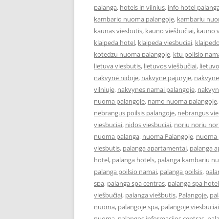
palanga
,
hotels in vilnius
,
info hotel palang
kambario nuoma palangoje
,
kambariu nuo
kaunas viesbutis
,
kauno viešbučiai
,
kauno v
klaipeda hotel
,
klaipeda viesbuciai
,
klaipedo
kotedzu nuoma palangoje
,
ktu poilsio nam
lietuva viesbutis
,
lietuvos viešbučiai
,
lietuv
nakvynė nidoje
,
nakvyne pajuryje
,
nakvyne
vilniuje
,
nakvynes namai palangoje
,
nakvyn
nuoma palangoje
,
namo nuoma palangoje
nebrangus poilsis palangoje
,
nebrangus vies
viesbuciai
,
nidos viesbuciai
,
noriu noriu nor
nuoma palanga
,
nuoma Palangoje
,
nuoma p
viesbutis
,
palanga apartamentai
,
palanga 
hotel
,
palanga hotels
,
palanga kambariu n
palanga poilsio namai
,
palanga poilsis
,
pala
spa
,
palanga spa centras
,
palanga spa hotel
viešbučiai
,
palanga viešbutis
,
Palangoje
,
pa
nuoma
,
palangoje spa
,
palangoje viesbuciai
nuoma
,
palangos informacijos centras
,
pal