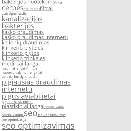
bakterijos nuotekoms
blog
cerpes
filtrai
draudimas
gsm signalizacija
kanalizacijos
bakterijos
kasko draudimas
kasko draudimas internetu
kelionių draudimas
klinkerio plyteles
klinkerio plytos
klinkerio trinkeles
mediniai langai
mediniai langai Vilniuje
nuoteku valymo irenginiai
peidziarine signalizacija
pigiausias draudimas
internetu
pigus aviabilietai
pigus lektuvu bilietai
plastikiniai langai
roletai kaina
seo
roletai vilniuje
seo konsultavimas
seo optimizacija
seo optimizavimas