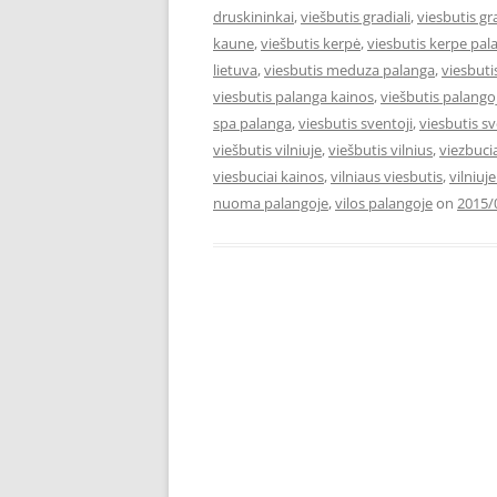
druskininkai
,
viešbutis gradiali
,
viesbutis gr
kaune
,
viešbutis kerpė
,
viesbutis kerpe pal
lietuva
,
viesbutis meduza palanga
,
viesbut
viesbutis palanga kainos
,
viešbutis palango
spa palanga
,
viesbutis sventoji
,
viesbutis s
viešbutis vilniuje
,
viešbutis vilnius
,
viezbuci
viesbuciai kainos
,
vilniaus viesbutis
,
vilniuj
nuoma palangoje
,
vilos palangoje
on
2015/