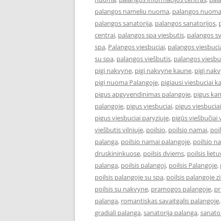
palangos nameliu nuoma
,
palangos nuom
palangos sanatorija
,
palangos sanatorijos
,
centrai
,
palangos spa viesbutis
,
palangos s
spa
,
Palangos viesbuciai
,
palangos viesbucia
su spa
,
palangos viešbutis
,
palangos viesbu
pigi nakvyne
,
pigi nakvyne kaune
,
pigi nak
pigi nuoma Palangoje
,
pigiausi viesbuciai 
pigus apgyvendinimas palangoje
,
pigus kam
palangoje
,
pigus viesbuciai
,
pigus viesbucia
pigus viesbuciai paryziuje
,
pigūs viešbučiai v
viešbutis vilniuje
,
poilsio
,
poilsio namai
,
poi
palanga
,
poilsio namai palangoje
,
poilsio n
druskininkuose
,
poilsis dviems
,
poilsis liet
palanga
,
poilsis palangoj
,
poilsis Palangoje
,
poilsis palangoje su spa
,
poilsis palangoje 
poilsis su nakvyne
,
pramogos palangoje
,
pr
palanga
,
romantiskas savaitgalis palangoje
gradiali palanga
,
sanatorija palanga
,
sanator