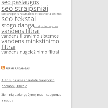
seo paslaugos
seo straipsniai
seo straipsniu rasymas
seo straipsniu talpinimas
seo tekstai
stogo danga
straipsniu rasymas
vandens filtrai
vandens filtravimo sistemos
vandens minkstinimo
filtrai
vandens nugeležinimo filtrai
PERKU PADANGAS
Auto supirkimas naudotų transporto
priemonių rinkoje
Žieminių padangų žymėjimas – saugumas
ir nauda