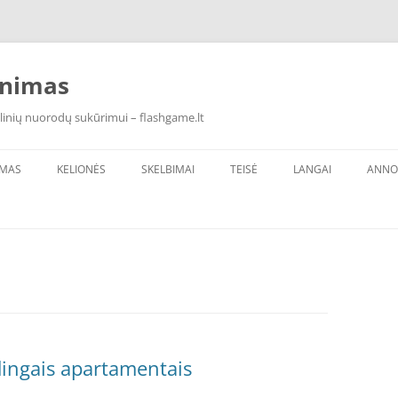
inimas
linių nuorodų sukūrimui – flashgame.lt
IMAS
KELIONĖS
SKELBIMAI
TEISĖ
LANGAI
ANNO
ūdingais apartamentais