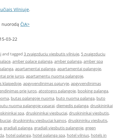
učiais Vilniuje
.
mi nuorodą
ČIA>
015-03-22
i
and tagged
3 zvaigzduciu viesbutis vilniuje
,
5 zvaigzduciu
palace
,
amber palace palanga
,
amber palanga
,
amber spa
palanga
,
apartamentai palanga
,
apartamentai palangoje
,
ai prie juros
,
apartamentų nuoma palangoje
,
 klaipedoje
,
apgyvendinimas pajuryje
,
apgyvendinimas
ndinimas prie juros
,
atostogos palangoje
,
booking palanga
,
nuoma
,
butas palangoje nuoma
,
buto nuoma palanga
,
buto
butu nuoma palangoje vasarai
,
diemedis palanga
,
druskininkai
skininkai spa
,
druskininkai viesbuciai
,
druskininkai viesbutis
,
buciai
,
druskininku viesbuciai kainos
,
druskininku viesbutis
,
a
,
gradiali palanga
,
gradiali viesbutis palangoje
,
green
eda
,
hotel palanga
,
hotel palanga spa
,
hotel vilnius
,
hotels in