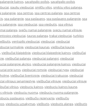
 palangoje kainos
,
savaitgalio poilsis
,
savaitgalio poilsis
sbuciai
,
siauliu viesbuciai
,
smilčių vilos
,
smilciu vilos palanga
,
i palangoje
,
spa centras
,
spa centras palanga
,
spa centras
is
,
spa palangoje
,
spa paslaugos
,
spa paslaugos palangoje
,
spa
s palangoje
,
spa viesbuciai
,
spa viesbutis
,
spa vilnius
amai palanga
,
svečių namai palangoje
,
sveciu namai vilniuje
,
entosios viesbuciai
,
tauras palanga
,
trakai viesbuciai
,
turkijos
ešbutis
,
ventspilis viesbuciai
,
viesbuciai
,
viesbuciai
sbuciai jurmaloje
,
viesbuciai kaunas
,
viešbučiai kaune
,
a
,
viešbučiai klaipėdoje
,
viesbuciai klaipedoje kainos
,
viešbučiai
oje
,
viešbučiai palanga
,
viesbuciai palangoj
,
viesbuciai
uciai palangoje akcijos
,
viesbuciai palangoje kainos
,
viesbuciai
uciai prie juros
,
viesbuciai romoje
,
viesbuciai ryga
,
viesbuciai
okholme
,
viešbučiai šventojoje
,
viesbuciai trakuose
,
viesbuciai
ciai vilniaus senamiestyje
,
viešbučiai vilniuje
,
viesbuciai vilniuje
šbučiai vilnius
,
viesbuciu kainos
,
viesbuciu kainos kaune
,
s vilniuje
,
viesbuciu nuoma
,
viesbuciu nuoma palangoje
,
esbuciu paslaugos
,
viešbučių rezervacija
,
viešbučių
mos
,
viesbuciu uzsakymas
,
viešbutis
,
viesbutis alanga
,
viešbutis