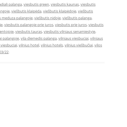
adiali palanga
,
viesbutis green
,
viesbutis kaunas
,
viesbutis
angoje
,
viešbutis klaipėda
,
viešbutis klaipėdoje
,
viešbutis
is meduza palangoje
,
viešbutis nidoje
,
viešbutis palanga
,
je
,
viesbutis palangoje prie juros
,
viesbutis prie juros
,
viesbutis
ventojoje
,
viesbutis tauras
,
viesbutis vilniaus senamiestyje
,
ai palangoje
,
vila diemedis palanga
,
vilniaus viesbuciai
,
vilniaus
e viesbuciai
,
vilnius hotel
,
vilnius hotels
,
vilnius viešbučiai
,
vilos
03/22
.