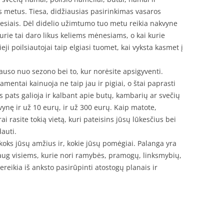
s metus. Tiesa, didžiausias pasirinkimas vasaros
ėnesiais. Dėl didelio užimtumo tuo metu reikia nakvyne
rie tai daro likus keliems mėnesiams, o kai kurie
ji poilsiautojai taip elgiasi tuomet, kai vyksta kasmet į
auso nuo sezono bei to, kur norėsite apsigyventi.
amentai kainuoja ne taip jau ir pigiai, o štai paprasti
s pats galioja ir kalbant apie butų, kambarių ar svečių
ynę ir už 10 eurų, ir už 300 eurų. Kaip matote,
 rasite tokią vietą, kuri pateisins jūsų lūkesčius bei
dauti.
 koks jūsų amžius ir, kokie jūsų pomėgiai. Palanga yra
k daug visiems, kurie nori ramybės, pramogų, linksmybių,
Tereikia iš anksto pasirūpinti atostogų planais ir