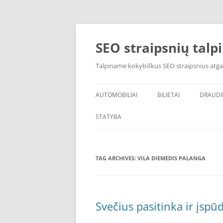
Skip
to
content
SEO straipsnių talp
Talpiname kokybiškus SEO straipsnius atga
AUTOMOBILIAI
BILIETAI
DRAUD
STATYBA
TAG ARCHIVES:
VILA DIEMEDIS PALANGA
Svečius pasitinka ir įsp