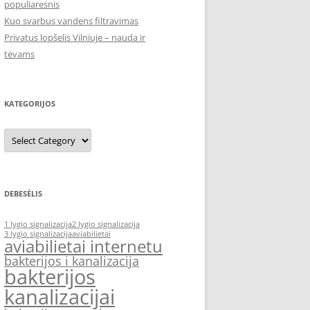
populiaresnis
Kuo svarbus vandens filtravimas
Privatus lopšelis Vilniuje – nauda ir
tėvams
KATEGORIJOS
Kategorijos
DEBESĖLIS
1 lygio signalizacija
2 lygio signalizacija
3 lygio signalizacija
aviabilietai
aviabilietai internetu
bakterijos i kanalizacija
bakterijos
kanalizacijai