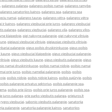
a
,
palangos palanga
,
palangos poilsio namai
,
palangos ramybe
,
palangos sanatorijos kainos
,
palangos spa
,
palangos spa
veciu namai
,
palangos tauras
,
palangos vėtra
,
palangos vėtra
i ir kainos
,
palangos viesbuciai prie juros
,
palangos viesbuciai
tis palanga
,
palangos viezbuciai
,
palangos vila
,
palangos vilos
,
vyne klaipedoje
,
pigi nakvyne palangoje
,
pigi nakvynė vilniuje
,
kaune
,
pigiausi viesbuciai vilniuje
,
pigiausias viesbutis vilniuje
,
bariai palangoje
,
pigus poilsis druskininkuose
,
pigus poilsis
i kaune
,
pigus viesbuciai klaipedoje
,
pigus viesbuciai palangoje
,
ilniuje
,
pigus viesbutis kaune
,
pigus viesbutis palangoje
,
pigus
lsio namai druskininkuose
,
poilsio namai nidoje
,
poilsio namai
amai prie juros
,
poilsio nameliai palangoje
,
poilsis
,
poilsis
uvoje
,
poilsis nidoje
,
poilsis nidoje kainos
,
poilsis pajūryje
,
poilsis
poilsis palangoje privatus sektorius
,
poilsis palangoje spa
,
ziema
,
poilsis prie jūros
,
poilsis prie juros palangoje
,
poilsis spa
,
ie juros palanga
,
prie parko viesbutis palanga
,
priejuros.lt
,
rygos viesbuciai
,
sabonio viesbutis palangoje
,
sanatorija
ija palangoje
,
sanatorija palangoje kainos
,
sanatorijos