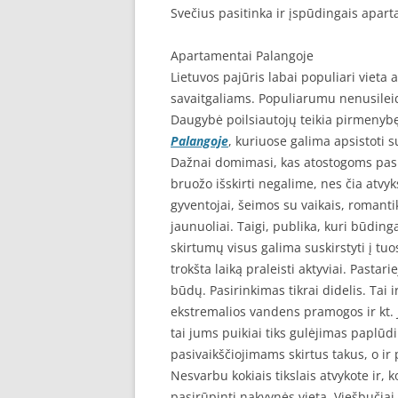
Svečius pasitinka ir įspūdingais apar
Apartamentai Palangoje
Lietuvos pajūris labai populiari vieta
savaitgaliams. Populiarumu nenusilei
Daugybė poilsiautojų teikia pirmenyb
Palangoje
, kuriuose galima apsistoti
Dažnai domimasi, kas atostogoms pasi
bruožo išskirti negalime, nes čia atvyks
gyventojai, šeimos su vaikais, romanti
jaunuoliai. Taigi, publika, kuri būdin
skirtumų visus galima suskirstyti į tuo
trokšta laiką praleisti aktyviai. Pastar
būdų. Pasirinkimas tikrai didelis. Tai i
ekstremalios vandens pramogos ir kt. Je
tai jums puikiai tiks gulėjimas paplūdi
pasivaikščiojimams skirtus takus, o ir 
Nesvarbu kokiais tikslais atvykote ir, 
pasirūpinti nakvynės vieta. Viešbučiai,