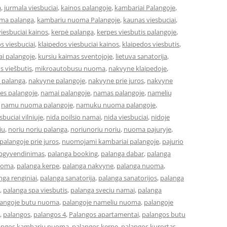
a
,
jurmala viesbuciai
,
kainos palangoje
,
kambariai Palangoje
,
ma palanga
,
kambariu nuoma Palangoje
,
kaunas viesbuciai
,
iesbuciai kainos
,
kerpė palanga
,
kerpes viesbutis palangoje
,
s viesbuciai
,
klaipedos viesbuciai kainos
,
klaipedos viesbutis
,
ai palangoje
,
kursiu kaimas sventojoje
,
lietuva sanatorija
,
os viešbutis
,
mikroautobusu nuoma
,
nakvyne klaipedoje
,
 palanga
,
nakvyne palangoje
,
nakvyne prie juros
,
nakvyne
es palangoje
,
namai palangoje
,
namas palangoje
,
namelių
,
namu nuoma palangoje
,
namuku nuoma palangoje
,
buciai vilniuje
,
nida poilsio namai
,
nida viesbuciai
,
nidoje
iu
,
noriu noriu palanga
,
noriunoriu noriu
,
nuoma pajuryje
,
alangoje prie juros
,
nuomojami kambariai palangoje
,
pajurio
apgyvendinimas
,
palanga booking
,
palanga dabar
,
palanga
uoma
,
palanga kerpe
,
palanga nakvyne
,
palanga nuoma
,
nga renginiai
,
palanga sanatorija
,
palanga sanatorijos
,
palanga
,
palanga spa viesbutis
,
palanga sveciu namai
,
palanga
langoje butu nuoma
,
palangoje nameliu nuoma
,
palangoje
,
palangos
,
palangos 4
,
Palangos apartamentai
,
palangos butu
angos kambariu nuoma
,
palangos kerpe
,
palangos kurortas
,