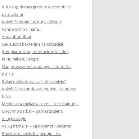
Auto supirkimas greitam automobilio
pardavimui
Kokybiškos vidaus durys Vilniuje
Vandens filtrai namui
Aquaphor filtrai
Geriausios bakterijos kanalizacijai
Įtempiamų lubų montavimo klaidos,
kurių reikėtų vengti
Naujos vasarinės padangos internetu
pigiau
Kokie netikėtumai gali iškilti kelyje?
Kokybiškas vanduo namuose – vandens
filtrai
Mediniai nameliai vaikams – kiek kainuoja
Griovimo darbai – paprasta siena
daugiabutyje
Vaikų nameliai – ką dovanoti vaikams
Privatus darželis Klaipėdoje – vis