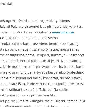
tamentais
 atostogoms, švenčių paminėjimui, ilgiesiems
džianti Palanga visuomet bus pirmaujantis kurortas.
ę šiam miestui. Labai populiarūs
apartamentai
 su draugų kompanija ar gausia šeima.
renka pajūrio kurortus? Vieno bendro poilsiautojų
ta patys įvairiausi: užsienio piliečiai, mūsų šalies
kos pasiilgusios poros, senjorai, linksmybių ieškantys
ga Palangos kurortui pakankamai įvairi. Nepaisant jų
s, kurie nori ramaus ir pasyvaus poilsio, ir tuos, kurie
ieji ieško pramogų bei aktyvaus laisvalaikio praleidimo
r naktiniai klubai bei barai, koncertai, dviračių takai,
igu esate iš tų, kurie vertina ramų poilsį prie jūros,
myje kaitinantis saulėje. Taip pat čia rasite
pats pajūrio ruožas puikiai tam tiks.
koks poilsis jums reikalingas, tačiau svarbu tampa laiku
 svečių namai, poilsio nameliai, butai, namai ir