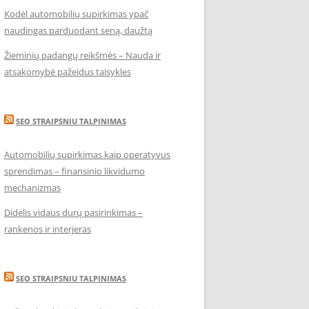
Kodėl automobilių supirkimas ypač
naudingas parduodant seną, daužtą
Žieminių padangų reikšmės – Nauda ir
atsakomybė pažeidus taisykles
SEO STRAIPSNIU TALPINIMAS
Automobilių supirkimas kaip operatyvus
sprendimas – finansinio likvidumo
mechanizmas
Didelis vidaus durų pasirinkimas –
rankenos ir interjeras
SEO STRAIPSNIU TALPINIMAS