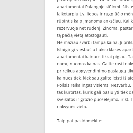
apartamentai Palangoje siūlomi ištisu
laikotarpiu t.y. liepos ir rugpjūčio m
rūpintis kaip įmanoma anksčiau. Kai ku
rezervuoja net rudenį. Žinoma, pastarie
tą pačią vietą atostogauti.
Ne mažiau svarbi tampa kaina. Ji prikl
Ištaigingi viešbučio liukso klasės apart
apartamentai kainuos tikrai pigiau. Ta
namų nuomos kainas. Galite rasti nakv
prireikus apgyvendinimo paslaugų tikrai
kainuos tiek, kiek sau galite leisti išlai
Poilsis reikalingas visiems. Nesvarbu,
tas kurortas, kuris gali pasiūlyti tie
sveikatos ir grožio puoselėjimo, ir kt. 
nakvynės vieta.
Taip pat pasidomėkite: